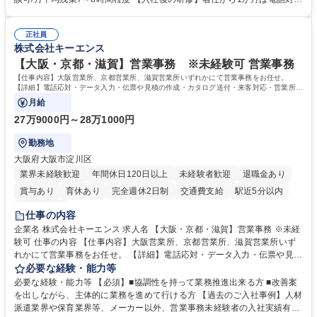
体的には】電話応対、メール、お手紙対応、ご指摘品調査報告書作成、有
のOJTを中心に実施し、電話対応に慣れた段階でメール・手紙のOJTを実
人チャットボット対応など。 【1日の対応件数】■電話：月間一人当たり
施する予定です。独り立ち以降もしっかりフォローする体制を整えていま
平均100件前後■メール・手紙：同上40件前後 募集職種 中野本社【お客様
正社員
すのでご安心ください。 【当社について】キリングループの広報機能を担
株式会社キーエンス
相談室】お客様のお声をもとにより良い商品づくりへ貢献
う会社として、お客様との出会いを大切にし、磨き上げたホスピタリティ
を込めてコミュニケーションをとりながら広報関連業務を行っておりま
【大阪・京都・滋賀】営業事務 ※未経験可 営業事務
す。 学歴・資格 学歴：大学院 大学 高専 短大 専修学校 高校 語学力： 資
【仕事内容】大阪営業所、京都営業所、滋賀営業所いずれかにて営業事務をお任せ。
格：
【詳細】電話応対・データ入力・伝票や見積の作成・カタログ送付・来客対応・営業所内
で発生する事務業務や業務改善をお任せ。
月給
27万9000円～28万1000円
勤務地
大阪府大阪市淀川区
業界未経験歓迎
年間休日120日以上
未経験者歓迎
退職金あり
賞与あり
育休あり
完全週休2日制
交通費支給
駅近5分以内
土日祝休み
仕事の内容
企業名 株式会社キーエンス 求人名 【大阪・京都・滋賀】営業事務 ※未経
験可 仕事の内容 【仕事内容】大阪営業所、京都営業所、滋賀営業所いず
れかにて営業事務をお任せ。 【詳細】電話応対・データ入力・伝票や見積
の作成・カタログ送付・来客対応・営業所内で発生する事務業務や業務改
必要な経験・能力等
善をお任せ。 【教育制度】ご入社後、育成担当とペアになりながらOJTに
必要な経験・能力等 【必須】■協調性を持って業務推進出来る方 ■改善案
て業務を覚えていただくことが可能です。業務システムがきちんと構築さ
を出しながら、主体的に業務を進めて行ける方 【過去のご入社事例】人材
れているため、スムーズに仕事に慣れることができる環境です。また、
派遣業界や保育業界等、メーカー以外、営業事務未経験者の入社実績有