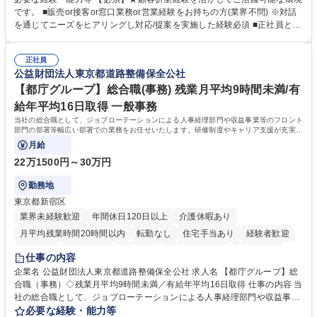
融商品のご提案 ■効率的な事務運用の検討・構築等 ≪業務紹介：ご応募前
です。 ■販売or接客or窓口業務or営業経験をお持ちの方(業界不問) ※対話
に必ずご覧ください≫ ※記事 https://www.mysite.bk.mufg.jp/career/circle/
を通じてニーズをヒアリングし対応/提案を実施した経験必須 ■正社員とし
article17/ ※動画 https://youtu.be/H-S7HaJqqbg 募集職種 【東京都】本支
ての就業経験1年以上 【歓迎】■金融業界での就業経験■銀行での預金為替
店の窓口業務(事務手続受付/資産運用提案)/後方事務/ロビー応対
事務経験 ■金融商品の提案・販売経験 ≪魅力≫研修やOJT環境が整ってい
正社員
るので安心して入行いただけます。 幅広いキャリアの選択肢があり、公募
公益財団法人東京都道路整備保全公社
や社内副業等を活用し、 一人ひとりが挑戦できるカルチャーが浸透してい
ます。 学歴・資格 学歴：大学院 大学 高専 短大 専修学校 高校 語学力：
【都庁グループ】総合職(事務) 残業月平均9時間未満/有
資格：
給年平均16日取得 一般事務
当社の総合職として、ジョブローテーションによる人事経理部門や収益事業等のフロント
部門の部署等幅広い部署での業務をお任せいたします。研修制度やキャリア支援が充実し
ております！ ※下記業務詳細
月給
22万1500円～30万円
勤務地
東京都新宿区
業界未経験歓迎
年間休日120日以上
介護休暇あり
月平均残業時間20時間以内
転勤なし
住宅手当あり
経験者歓迎
研修あり
退職金あり
賞与あり
完全週休2日制
交通費支給
仕事の内容
駅近5分以内
資格取得手当あり
食事補助あり
企業名 公益財団法人東京都道路整備保全公社 求人名 【都庁グループ】総
合職（事務）◇残業月平均9時間未満／有給年平均16日取得 仕事の内容 当
社の総合職として、ジョブローテーションによる人事経理部門や収益事業
等のフロント部門の部署等幅広い部署での業務をお任せいたします。研修
必要な経験・能力等