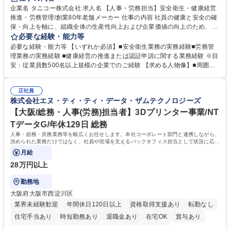
寮・社宅あり
企業名 タニコー株式会社 求人名 【人事・労務担当】安全衛生・健康経営
推進・労務管理/創業80年老舗メーカー 仕事の内容 社員の健康と安全の確
保・向上を軸に、組織全体の生産性向上および企業価値の向上のため、経
営層と密接に連携しながら、定型業務にとどまらず、制度設計や施策立案
必要な経験・能力等
などの上流工程から関与していただきます。 【主な業務内容】■安全衛生
必要な経験・能力等 【いずれか必須】■安全衛生業務の実務経験■労務管
業務（ストレスチェック、健康診断の運用、産業医との連携 など）■健康
理業務の実務経験 ■健康経営の推進または認証申請に関する業務経験 ※目
経営認証取得に向けた企画・推進■労務管理（労働時間の分析、労働環境
安：従業員数500名以上規模の企業でのご経験 【求める人物像】■周囲
の改善）■規程改定、制度設計、業務改善の推進■労働基準監督署対応、団
（社員・経営層）と円滑にコミュニケーションを図れる方■労務課題に対
体交渉対応 など 【採用背景】現在組織変革期の為、労務領域から組織力
し、迅速かつ的確に対応できる問題解決力をお持ちの方■チームおよび他
を底上げすべく、ともにご活躍いただける方の増員募集となります。 募集
正社員
部門と連携しながら業務を推進できる方■Excelや労務管理システムの実務
株式会社エヌ・ティ・ティ・データ・ザムテクノロジーズ
職種 【人事・労務担当】安全衛生・健康経営推進・労務管理/創業80年老
使用経験をお持ちの方 学歴・資格 学歴：大学院 大学 高専 短大 専修学校
舗メーカー
高校 語学力： 資格：
【大阪/総務・人事(労務)担当者】3Dプリンター事業/NT
TデータG/年休129日 総務
人事・総務・庶務業務等を幅広くお任せします。本社コーポレート部門と連携しながら、
決められた業務だけではなく、社員や現場を支えるバックオフィス担当として状況に応じ
て柔軟に対応いただくことを期待します。
月給
28万円以上
勤務地
大阪府大阪市西淀川区
業界未経験歓迎
年間休日120日以上
資格取得支援あり
転勤なし
住宅手当あり
時短勤務あり
退職金あり
在宅OK
賞与あり
完全週休2日制
交通費支給
土日祝休み
服装自由