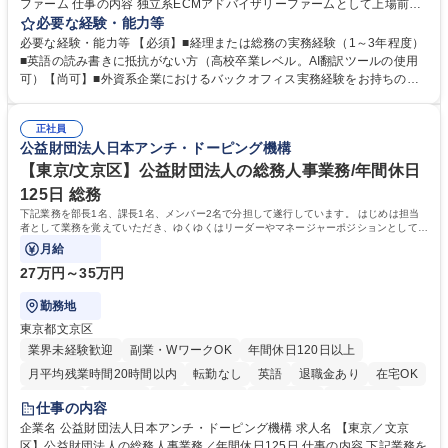
ファーム 仕事の内容 独立系ECMアドバイザリーファームとして上場前後
の資本市場戦略を設計する当社にて経理・総務をお任せします。基礎的な
必要な経験・能力等
バックオフィス業務からスタートし組織を支える専任担当として広く活躍
必要な経験・能力等 【必須】■経理または総務の実務経験（1～3年程度）
できる環境です。 ■日常経理、月次および年次決算サポート業務 ■本国
■英語の読み書きに抵抗がない方（高校卒業レベル。AI翻訳ツールの使用
（グローバル）との英文メール対応（AI翻訳ツール等を使用しての対応で
可）【尚可】■外資系企業におけるバックオフィス実務経験をお持ちの方
問題ございません） ■オフィス環境整備、郵便物の発送・受取等の総務業
【必須・尚可要件】簿記などの特別な資格や、TOEIC等のスコアは求めて
務全般 ■その他バックオフィス関連サポート ※ご経験に合わせて無理なく
おりません。日々の事務処理を丁寧かつ正確に行える方を歓迎します。
業務をお任せします。残業も基本的には発生せず、ご自身のペースで業務
正社員
【働き方について】現在は週4日程度の在宅勤務を実施しており、ワーク
公益財団法人日本アンチ・ドーピング機構
を進めやすく定着率の高い環境です。 募集職種 東京【経理・総務】週1日
ライフバランスを重視する方に最適な環境です（フルリモートも面接で相
出社程度のリモート中心/残業基本無/独立系ファーム
談可）。【求める人物像】幅広いバックオフィス業務に柔軟に対応でき、
【東京/文京区】公益財団法人の総務人事業務/年間休日
社内外と円滑にコミュニケーションを取りながら業務を推進できる方 学
125日 総務
歴・資格 学歴：大学院 大学 高専 短大 専修学校 高校 語学力： 資格：
下記業務を部長1名、課長1名、メンバー2名で分担して遂行しています。 はじめは担当
者として業務を覚えていただき、ゆくゆくはリーダーやマネージャーポジションとして活
躍いただくことを期待しています。
月給
27万円～35万円
勤務地
東京都文京区
業界未経験歓迎
副業・WワークOK
年間休日120日以上
月平均残業時間20時間以内
転勤なし
英語
退職金あり
在宅OK
賞与あり
育休あり
完全週休2日制
交通費支給
土日祝休み
仕事の内容
食事補助あり
企業名 公益財団法人日本アンチ・ドーピング機構 求人名 【東京／文京
区】公益財団法人の総務人事業務／年間休日125日 仕事の内容 下記業務を