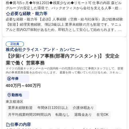
務◆賞与5ヶ月◆年休120日◆残業少なめ◆リモート可 仕事の内容 森ビル
グループの安定した環境で、バックオフィスから会社を支える人事・総務
をお任せします。 労務と総務の業務をバランスよく担当し、ゆくゆくは制
必要な経験・能力等
度改定などのコア業務にも挑戦できる、やりがいある環境です。 ■勤怠管
必要な経験・能力等 【必須】人事経験（労務・給与社保等）及び総務経験
理、給与計算、社会保険手続き、年末調整等の労務管理全般 ■入退社手続
【歓迎】経理実務経験、簿記3級以上 業界未経験の方も歓迎です。マニュ
き、社内規定の改定や人事制度改定などのコア業務 ■社内イベントの企画
アルと部内OJT体制があるため、即戦力として安心して始められます。
運営やその他総務業務全般 ※労務と総務を1：1の割合でお任せ。 入社後
【魅力・やりがい】森ビルGの安定基盤で労務から総務まで幅広く携われ
は部内のOJTを中心に、あなたの経験に合わせて不足している部分はいつ
ます。定型業務に留まらず、社内規定や人事制度の改定など会社のコア業
でも質問・相談できる環境が整っているため、安心して成長できます。 募
正社員
務に挑戦できるため、自身の成長と組織への貢献度をダイレクトに実感で
株式会社クライス・アンド・カンパニー
集職種 【森ビルG】人事・総務◆賞与5ヶ月◆年休120日◆残業少なめ◆
きます。 残業少なめ、週1日リモート可など、ワークライフバランスを保
リモート可
ち長期活躍できる環境です。 「これまでの幅広い経験を活かし、長期的な
【汐留/インテリア事務(部署内アシスタント)】 安定企
キャリアを築きたい」という前向きな意欲と挑戦を全力で応援します。 学
業で働く 営業事務
歴・資格 学歴：大学院 大学 高専 短大 専修学校 高校 語学力： 資格：日商
ドイツの高級キッチンメーカーの国内唯一の代理店の当社にて事務スタッフとして、部署
簿記検定1級 日商簿記検定2級 日商簿記検定3級
内の事務業務全般をお任せいたします。 裁量を持って働いていただけるため、スキルア
ップも可能です。
年俸
400万円～600万円
勤務地
東京都港区
業界未経験歓迎
年間休日120日以上
介護休暇あり
月平均残業時間20時間以内
転勤なし
退職金あり
在宅OK
育休あり
完全週休2日制
インセンティブあり
交通費支給
仕事の内容
駅近5分以内
土日祝休み