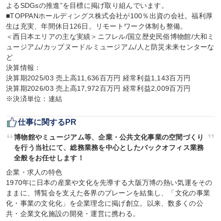
よるSDGsの推進”を目標に掲げ取り組んでいます。

■TOPPANホールディングス株式会社が100％出資の会社。福利厚
生は充実、年間休日126日。リモートワーク体制も整備。

＜西日本エリアの主な実績＞ニフレル/国立歴史民俗博物館/大和ミ
ュージアム/カップヌードルミュージアム/人と防災未来センターな
ど

決算情報：

決算期2025/03 売上高11,636百万円 経常利益1,143百万円

決算期2026/03 売上高17,972百万円 経常利益2,009百万円

※決済単位：連結
仕事に関するPR
博物館やミュージアム等、企業・公共文化事業の空間づくり
を行う当社にて、総務業務を中心としたバックオフィス業務
全般をお任せします！
企業・求人の特色

1970年に日本の産業や文化を先導する大阪万博の熱い気運をその
ままに、博覧会を支えた各界のブレーンを結集し、「文化の事業
化・事業の文化化」を企業理念に掲げ創立。以来、数多くの公
共・企業文化施設の開発・運営に携わる。