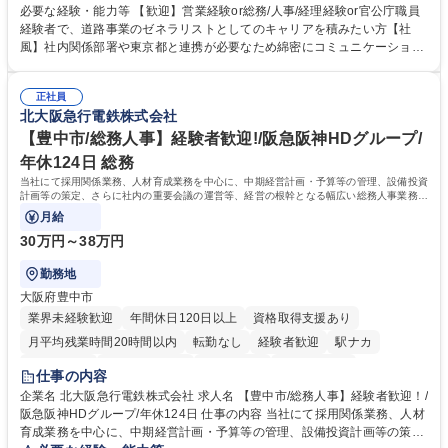
制度やキャリア支援が充実しております！ ※下記業務詳細 【業務詳細】■
必要な経験・能力等 【歓迎】営業経験or総務/人事/経理経験or官公庁職員
管理部門：広報、人事、経理など当公社の運営に係る管理業務 ■収益部
経験者で、道路事業のゼネラリストとしてのキャリアを積みたい方【社
門：駐車場の新規開拓、管理運営、新宿駅西口広場の「イベントコーナ
風】社内関係部署や東京都と連携が必要なため綿密にコミュニケーション
ー」などの管理運営 ■道路部門：整備の急がれる骨格幹線道路や木造住宅
を図っています。 【業務の魅力】■幅広く携われる：総合職（事務）で
密集地域の特定整備路線の用地取得、道路に関する普及啓発事業、都内の
は、駐車場の管理運営や道路用地の取得、公益財団法人の中枢を担う管理
道路施設や道路工事現場の見学ツアー事業 ※入社後は上記いずれかの部門
正社員
部門など多岐に渡る業務を経験できます。 ■様々なプロジェクト：駐車場
北大阪急行電鉄株式会社
へ配属。※業務内容変更の範囲：会社の定める業務 募集職種 【都庁グル
事業の他、新宿駅西口広場内に設置された照明を兼ねた広告「ブライトサ
ープ】総合職（事務）◇残業月平均9時間未満／有給年平均16日取得
イン」の管理運営を行うなど、事業収益を生み出す活動を積極的に行って
【豊中市/総務人事】経験者歓迎!/阪急阪神HDグループ/
います。 学歴・資格 学歴：大学院 大学 高専 短大 専修学校 高校 語学力：
年休124日 総務
資格：
当社にて採用関係業務、人材育成業務を中心に、中期経営計画・予算等の管理、設備投資
計画等の策定、さらに社内の重要会議の運営等、経営の根幹となる幅広い総務人事業務全
般を担当していただきます。
月給
30万円～38万円
勤務地
大阪府豊中市
業界未経験歓迎
年間休日120日以上
資格取得支援あり
月平均残業時間20時間以内
転勤なし
経験者歓迎
駅ナカ
退職金あり
完全週休2日制
交通費支給
駅近5分以内
仕事の内容
土日祝休み
服装自由
昼食補助あり
食事補助あり
企業名 北大阪急行電鉄株式会社 求人名 【豊中市/総務人事】経験者歓迎！/
阪急阪神HDグループ/年休124日 仕事の内容 当社にて採用関係業務、人材
育成業務を中心に、中期経営計画・予算等の管理、設備投資計画等の策