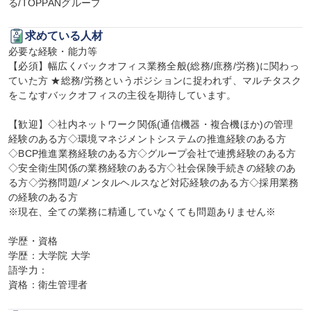
る/TOPPANグループ
求めている人材
必要な経験・能力等

【必須】幅広くバックオフィス業務全般(総務/庶務/労務)に関わっ
ていた方 ★総務/労務というポジションに捉われず、マルチタスク
をこなすバックオフィスの主役を期待しています。

【歓迎】◇社内ネットワーク関係(通信機器・複合機ほか)の管理
経験のある方◇環境マネジメントシステムの推進経験のある方
◇BCP推進業務経験のある方◇グループ会社で連携経験のある方
◇安全衛生関係の業務経験のある方◇社会保険手続きの経験のあ
る方◇労務問題/メンタルヘルスなど対応経験のある方◇採用業務
の経験のある方

※現在、全ての業務に精通していなくても問題ありません※

学歴・資格

学歴：大学院 大学

語学力：

資格：衛生管理者