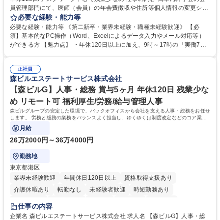
員管理部門にて、医師（会員）の年会費徴収や住所等個人情報の変更シス
テム入力、電話・FAX対応をお任せします。将来的には、各種委員会の運
必要な経験・能力等
営事務局業務などにも幅広く携わっていただきます。 【会員管理・データ
必要な経験・能力等 《第二新卒・業界未経験・職種未経験歓迎》 【必
入力業務】 ・医師（会員）の住所変更、個人情報のシステム登録・更新
須】基本的なPC操作（Word、Excelによるデータ入力やメール対応等）
・年会費の徴収管理や入金データの照合確認 【問い合わせ対応】 ・会員
ができる方 【魅力点】 ・年休120日以上に加え、9時～17時の「実働7時
（医師）からの電話、FAX、ネット申請に伴う相談受付 ・複雑な案件のへ
間勤務」で残業も少なくワークライフバランスは抜群です。 【将来的な業
のエスカレーション・連携対応 募集職種 第二新卒歓迎！【正社員事務】
務（各種委員会運営）】 ・学会内における各種委員会のスケジュール調
年休120日/デスクワーク中心で残業少なめ
正社員
整、資料作成、当日の運営サポート 学歴・資格 学歴：大学院 大学 語学
森ビルエステートサービス株式会社
力： 資格：
【森ビルG】人事・総務 賞与5ヶ月 年休120日 残業少な
め リモート可 福利厚生/労務/給与管理人事
森ビルグループの安定した環境で、バックオフィスから会社を支える人事・総務をお任せ
します。 労務と総務の業務をバランスよく担当し、ゆくゆくは制度改定などのコア業務
にも挑戦できる、やりがいある環境です。
月給
26万2000円～36万4000円
勤務地
東京都港区
業界未経験歓迎
年間休日120日以上
資格取得支援あり
介護休暇あり
転勤なし
未経験者歓迎
時短勤務あり
経験者歓迎
退職金あり
在宅OK
賞与あり
育休あり
仕事の内容
完全週休2日制
交通費支給
長期歓迎
駅近5分以内
土日祝休み
企業名 森ビルエステートサービス株式会社 求人名 【森ビルG】人事・総