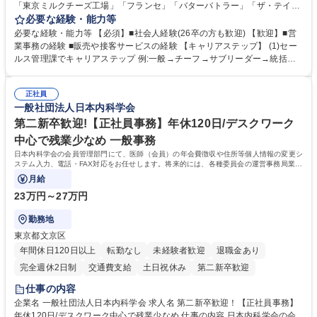
「東京ミルクチーズ工場」「フランセ」「バターバトラー」「ザ・テイラ
ー」「DROOLY」等のブランドを多数展開する当社にて、オリジナル菓子
必要な経験・能力等
ブランド商品の事務業務をお任せいたします。 【具体的な業務内容】 ■店
必要な経験・能力等 【必須】■社会人経験(26卒の方も歓迎) 【歓迎】■営
舗からの発注受付/PC入力業務 ■受電対応(社内/社外) ■商品のマスター登
業事務の経験 ■販売や接客サービスの経験 【キャリアステップ】 (1)セー
録 ■日々の売上抽出・報告 ■提携企業への書類送付業務 ■契約書管理業務
ルス管理課でキャリアステップ 例:一般→チーフ→サブリーダー→統括リ
■ホームページへの問い合わせ対応 など 募集職種 【東京/お菓子メーカー
ーダー→マネージャー (2)他ポジションへのキャリアも可能 ※過去、未経
の事務担当】事務経験者歓迎/転勤無/プライム上場G
験で経営管理部内で経理へ異動した方もいらっしゃいます。年3回の面談
正社員
や個別面談を通してご自身のキャリアと向き合っていただき、会社として
一般社団法人日本内科学会
もバックアップしていきます。 学歴・資格 学歴：大学院 大学 高専 短大
専修学校 高校 語学力： 資格：
第二新卒歓迎!【正社員事務】年休120日/デスクワーク
中心で残業少なめ 一般事務
日本内科学会の会員管理部門にて、医師（会員）の年会費徴収や住所等個人情報の変更シ
ステム入力、電話・FAX対応をお任せします。将来的には、各種委員会の運営事務局業務
などにも幅広く携わっていただきます。
月給
23万円～27万円
勤務地
東京都文京区
年間休日120日以上
転勤なし
未経験者歓迎
退職金あり
完全週休2日制
交通費支給
土日祝休み
第二新卒歓迎
仕事の内容
企業名 一般社団法人日本内科学会 求人名 第二新卒歓迎！【正社員事務】
年休120日/デスクワーク中心で残業少なめ 仕事の内容 日本内科学会の会