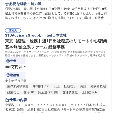
貸運営、売却、仲介・活用提案等を行う営業部門において事務業務を担当
必要な経験・能力等
いただきます。 【詳細】・契約書管理、契約書製本、捺印対応、ファイリ
必要な経験・能力等 【必須条件】■学歴：4年制大学卒業以上【歓迎】■宅
ング、登記簿取得、調書取得・支払業務（各種費用支払、支払管理、請
建士資格保有者※応募に際し必須としている資格はありません。宅建士資
求・支払データ登録、取引先マスター申請対応）・予算作成及び予実管
格をお持ちでない方は入社後に取得を推奨しております（取得・維持費用
理・各種稟議書、報告書作成業務・各種台帳管理、交際費・会議費支払報
の一部補助あり） 【求める人物像】 ・向学心豊かで、主体的に行動でき
告書作成及び月次管理・部内総務庶務全般 など※※配属先によっては上記
る方。 ・社内外の多様な関係者と協調して業務を進められるコミュニケー
の他に担当頂く業務が発生する場合があります。 募集職種 【営業事務】
正社員
ション力がある方。 ・チャレンジを厭わず、粘り強く業務に取り組める
STJAdvisorsGroupLimited日本支社
業務職/三井物産グループ/平均残業時間10H/完全週休2日
方。多様な関係者と謙虚に信頼関係を構築でき、期限を意識したスケジュ
ール管理が出来る方。※将来的に他部署（営業部門、コーポレート部門）
東京【経理・総務】週1日出社程度のリモート中心/残業
へのジョブローテーションの可能性があります。 学歴・資格 学歴：大学
基本無/独立系ファーム 総務事務
院 大学 語学力： 資格：宅地建物取引士
独立系ECMアドバイザリーファームとして上場前後の資本市場戦略を設計する当社にて
経理・総務をお任せします。基礎的なバックオフィス業務からスタートし組織を支える専
任担当として広く活躍できる環境です。
年俸
400万円以上
勤務地
東京都千代田区
業界未経験歓迎
年間休日120日以上
転勤なし
英語
経験者歓迎
残業なし
在宅OK
完全週休2日制
交通費支給
土日祝休み
仕事の内容
企業名 ＳＴＪＡｄｖｉｓｏｒｓＧｒｏｕｐＬｉｍｉｔｅｄ日本支社 求人
名 東京【経理・総務】週1日出社程度のリモート中心/残業基本無/独立系