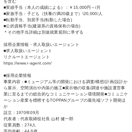
を含む

■実績手当（本人の成績による）：￥15,000円～/月

■家族手当：子ども（扶養の満20歳まで）\20,000/人

■転勤手当、別居手当(転勤した場合)

■公的資格手当(建築系の資格保有の場合)

＊その他手当詳細は別途就業規則に準ずる

採用企業情報・求人取扱いエージェント

■求人取扱いエージェント

リクルートエージェント

https://www.r-agent.com/

■採用企業情報

事業内容：■ミュージアム等の開発における調査/構想/計画/設計か
ら展示、空間演出や内装の施工■展示物の収集/調達や施設運営事
業に至るまでの総合的なコミュニケーション環境開発■コミュニケ
ーション産業を標榜するTOPPANグループの最先端ソフト開発ほ
か

設立：1970年09月

代表者：代表取締役社長 山村 健一郎

従業員数：274人

平均年齢：44.8歳
