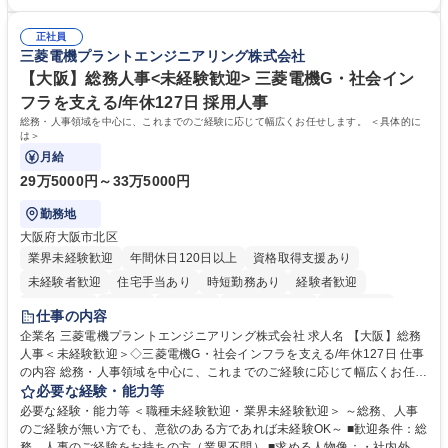
「チームで成果を出す文化」があり、良いやり方を積極的に共有しながら
【当社の事務職について】単なる事務ではなく主体性を発揮したサポート
常に改善を目指す風土のため、安心して業務に取り組んでいただけます。
により、キーエンスの付加価値向上に貢献します。ベースの定型業務に加
募集職種 【大阪・京都・滋賀】営業事務 ※未経験可
正社員
えて、お客様や社員の状況に合わせ、能動的なサポート、改善の動きも期
三菱電機プラントエンジニアリング株式会社
待され。組織を支えるスペシャリストとして、チームに貢献し、結果的に
社員から頼られる存在になることができます。平均19:30の退勤以降の業
【大阪】総務人事<未経験歓迎> 三菱電機G・社会イン
務の持ち帰りも禁止されており、メリハリのある働き方となります。 学
フラを支える/年休127日 採用人事
歴・資格 学歴：大学院 大学 高専 短大 語学力： 資格：
総務・人事領域を中心に、これまでのご経験に応じて幅広くお任せします。 ＜具体的に
は＞
月給
29万5000円～33万5000円
勤務地
大阪府大阪市北区
業界未経験歓迎
年間休日120日以上
資格取得支援あり
未経験者歓迎
住宅手当あり
時短勤務あり
経験者歓迎
退職金あり
在宅OK
賞与あり
完全週休2日制
交通費支給
仕事の内容
駅近5分以内
土日祝休み
服装自由
寮・社宅あり
食事補助あり
企業名 三菱電機プラントエンジニアリング株式会社 求人名 【大阪】総務
人事＜未経験歓迎＞◇三菱電機G・社会インフラを支える/年休127日 仕事
の内容 総務・人事領域を中心に、これまでのご経験に応じて幅広くお任せ
します。 ＜具体的には＞ ・総務/人事労務（給与・社保・勤怠管理など）
必要な経験・能力等
・採用・教育研修 ・福利厚生運用 など ※基本的には事務所勤務ですが、
必要な経験・能力等 ＜職種未経験歓迎・業界未経験歓迎＞ ～総務、人事
採用や教育等の業務内容により、関西圏以外への日帰り・宿泊を伴う国内
のご経験が無い方でも、意欲のある方であれば未経験OK～ ■歓迎条件：総
出張もございます。 ※担当業務を持ちつつ、お互いに助け合いながら、総
務、人事のご経験をお持ちの方（業界不問） ■求める人物像：・社内外の