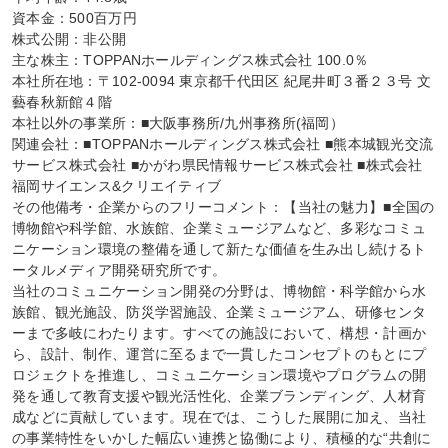
資本金：500百万円

株式公開：非公開

主な株主：TOPPANホールディングス株式会社 100.0％

本社所在地：〒102-0094 東京都千代田区 紀尾井町３番２３号 文
藝春秋新館４階

本社以外の事業所：■大阪事務所/九州事務所(福岡）

関連会社：■TOPPANホールディングス株式会社 ■熊本城観光交流
サービス株式会社 ■かがわ県民情報サービス株式会社 ■株式会社
福岡サイエンス&クリエイティブ

その他備考・企業からのフリーコメント：【当社の魅力】■全国の
博物館や科学館、水族館、企業ミュージアムなど、多彩なコミュ
ニケーション環境の整備を通して新たな価値を生み出し続けるト
ータルメディア開発研究所です。

当社のコミュニケーション開発の分野は、博物館・科学館から水
族館、観光施設、防災学習施設、企業ミュージアム、研修センタ
ーまで多岐にわたります。すべての施設において、構想・計画か
ら、設計、制作、運営に至るまで一貫したコンセプトのもとにプ
ロジェクトを推進し、コミュニケーション環境やプログラムの開
発を通して教育支援や観光活性化、企業ブランディング、人材育
成などに貢献しています。現在では、こうした展開に加え、当社
の事業特性をいかした幅広い連携と協働により、積極的な“共創に