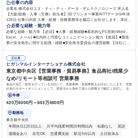
仕事の内容
企業名 株式会社エヌ・ティ・ティ・データ・ザムテクノロジーズ 求人名
【大阪/総務・人事（労務）担当者】3Dプリンター事業/NTTデータG/年休
129日 仕事の内容 人事・総務・庶務業務等を幅広くお任せします。本社コ
ーポレート部門と連携しながら、決められた業務だけではなく、社員や現
必要な経験・能力等
場を支えるバックオフィス担当として状況に応じて柔軟に対応いただくこ
必要な経験・能力等 【必須】■人事・総務経験■基本的なPC技術(Word、
とを期待します。 【詳細】■入退社手続き、社員情報管理■入社時オリエ
Excel、メール) ■社内外と円滑なコミュニケーション能力 【歓迎】■製造
ンテーションの実施■勤怠・各種申請内容の確認■採用業務のサポート■来
業の安全衛生に関する知識・経験■安全衛生委員会の運営経験 【当社につ
客・電話対応 ■郵便物の受領・発送・管理■オフィス設備・備品管理■建
いて】 ◎設立したばかりの会社であり、一緒に企業を立ち上げ・拡大しよ
物・設備修繕の手配及び業者対応■押印・契約書管理等の庶務業務■安全衛
うという意欲のある方を求めています。 ◎経営に近い立場で幅広くキャリ
生に関する業務等■健康診断、産業医面談、休職・復職手続き等の労務サ
正社員
アが磨けます。 ◎NTTデータグループであり福利厚生は充実しているとと
ヒガシマルインターナショナル株式会社
ポート■社内ルールの運用・各種社内案内■その他、拠点運営に関わる管理
もに、働き方改革も推進しています。 学歴・資格 学歴：大学院 大学 高専
部門業務 募集職種 【大阪/総務・人事（労務）担当者】3Dプリンター事
短大 専修学校 語学力： 資格：
東京都中央区【営業事務・貿易事務】食品商社/残業少
業/NTTデータG/年休129日
なめ/リモート等相談可 営業事務
食品の加工・販売を行っている当社にて、営業事務・貿易事務をお任せいたします。営業
社員のサポートポジションとして、受発注から海外工場との調整まで幅広く対応し、当社
事業の根幹を支えていただきます。
年俸
420万6000円～603万4800円
勤務地
東京都中央区
年間休日120日以上
月平均残業時間20時間以内
転勤なし
英語
退職金あり
在宅OK
交通費支給
駅近5分以内
土日祝休み