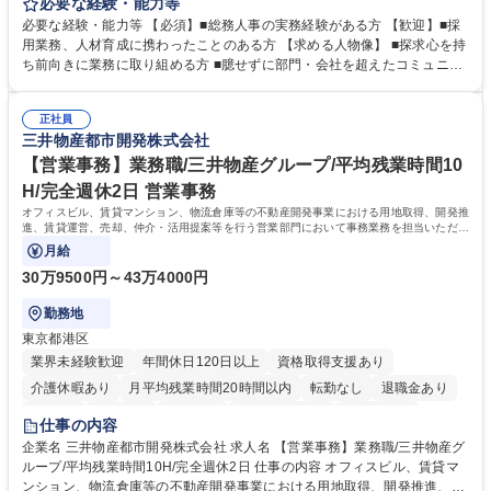
定、さらに社内の重要会議の運営等、経営の根幹となる幅広い総務人事業
必要な経験・能力等
務全般を担当していただきます。 【主な業務内容】 ■採用関係業務および
必要な経験・能力等 【必須】■総務人事の実務経験がある方 【歓迎】■採
人材育成(社員研修)業務の推進 ■中期経営計画および予算等の管理 ■設備
用業務、人材育成に携わったことのある方 【求める人物像】 ■探求心を持
投資計画等の策定 ■社内の重要会議の運営 ■その他総務人事業務全般 【入
ち前向きに業務に取り組める方 ■臆せずに部門・会社を超えたコミュニケ
社後】入社後は採用や育成をメインに担当し将来的には経営根幹に関わる
ーションの取れる方 ■自分で考えて行動のできる方 ■第二の創業期を迎え
総務人事業務全般へ幅広く従事していただきます。 募集職種 【豊中市/総
る当社で組織の次代を担うネクスト人材として長期的に成長したい方 ■周
務人事】経験者歓迎！/阪急阪神HDグループ/年休124日
正社員
囲のメンバーと協調しつつ主体性を持って能動的に業務を推進できる方 学
三井物産都市開発株式会社
歴・資格 学歴：大学院 大学 高専 短大 専修学校 高校 語学力： 資格：
【営業事務】業務職/三井物産グループ/平均残業時間10
H/完全週休2日 営業事務
オフィスビル、賃貸マンション、物流倉庫等の不動産開発事業における用地取得、開発推
進、賃貸運営、売却、仲介・活用提案等を行う営業部門において事務業務を担当いただき
ます。
月給
30万9500円～43万4000円
勤務地
東京都港区
業界未経験歓迎
年間休日120日以上
資格取得支援あり
介護休暇あり
月平均残業時間20時間以内
転勤なし
退職金あり
在宅OK
賞与あり
育休あり
完全週休2日制
交通費支給
仕事の内容
駅近5分以内
土日祝休み
寮・社宅あり
企業名 三井物産都市開発株式会社 求人名 【営業事務】業務職/三井物産グ
ループ/平均残業時間10H/完全週休2日 仕事の内容 オフィスビル、賃貸マ
ンション、物流倉庫等の不動産開発事業における用地取得、開発推進、賃