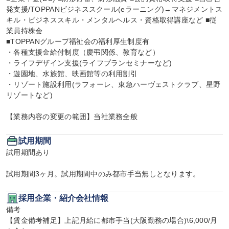
発支援/TOPPANビジネススクール(eラーニング)→マネジメントス
キル・ビジネススキル・メンタルヘルス・資格取得講座など ■従
業員持株会

■TOPPANグループ福祉会の福利厚生制度有

・各種支援金給付制度（慶弔関係、教育など）

・ライフデザイン支援(ライフプランセミナーなど)

・遊園地、水族館、映画館等の利用割引

・リゾート施設利用(ラフォーレ、東急ハーヴェストクラブ、星野
リゾートなど)

【業務内容の変更の範囲】当社業務全般
試用期間
試用期間あり

試用期間3ヶ月。試用期間中のみ都市手当無しとなります。
採用企業・紹介会社情報
備考

【賃金備考補足】上記月給に都市手当(大阪勤務の場合)\6,000/月