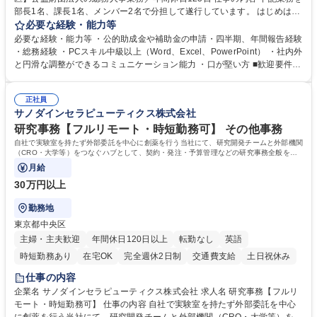
部長1名、課長1名、メンバー2名で分担して遂行しています。 はじめは担
当者として業務を覚えていただき、ゆくゆくはリーダーやマネージャーポ
必要な経験・能力等
ジションとして活躍いただくことを期待しています。 【総務・人事グルー
必要な経験・能力等 ・公的助成金や補助金の申請・四半期、年間報告経験
プの業務内容】 ・人事制度関連 ・採用活動 ・教育研修の企画、実行 ・勤
・総務経験 ・PCスキル中級以上（Word、Excel、PowerPoint） ・社内外
怠管理 ・官公庁への各種提出 ・法定の会議運営（評議員会、理事会） ・
と円滑な調整ができるコミュニケーション能力 ・口が堅い方 ■歓迎要件
コンプライアンス ・内部規程やルールの管理、整備、文書管理 ・契約関
・採用業務経験 ・英語に抵抗がない方 ・営業経験 学歴・資格 学歴：大学
連 ・衛生管理 ・防災関連・公的助成金の管理・オフィス、ファシリティ
院 大学 高専 短大 専修学校 高校 語学力： 資格：
管理 ・福利厚生関連 ・職員からの問合せ、相談対応 ・その他日常の総務
正社員
サノダインセラピューティクス株式会社
業務全般 募集職種 【東京／文京区】公益財団法人の総務人事業務／年間
休日125日
研究事務【フルリモート・時短勤務可】 その他事務
自社で実験室を持たず外部委託を中心に創薬を行う当社にて、研究開発チームと外部機関
（CRO・大学等）をつなぐハブとして、契約・発注・予算管理などの研究事務全般をお
任せします。
月給
30万円以上
勤務地
東京都中央区
主婦・主夫歓迎
年間休日120日以上
転勤なし
英語
時短勤務あり
在宅OK
完全週休2日制
交通費支給
土日祝休み
仕事の内容
企業名 サノダインセラピューティクス株式会社 求人名 研究事務【フルリ
モート・時短勤務可】 仕事の内容 自社で実験室を持たず外部委託を中心