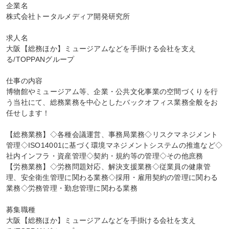
企業名

株式会社トータルメディア開発研究所

求人名

大阪【総務ほか】ミュージアムなどを手掛ける会社を支え
る/TOPPANグループ

仕事の内容

博物館やミュージアム等、企業・公共文化事業の空間づくりを行
う当社にて、総務業務を中心としたバックオフィス業務全般をお
任せします！

【総務業務】◇各種会議運営、事務局業務◇リスクマネジメント
管理◇ISO14001に基づく環境マネジメントシステムの推進など◇
社内インフラ・資産管理◇契約・規約等の管理◇その他庶務

【労務業務】◇労務問題対応、解決支援業務◇従業員の健康管
理、安全衛生管理に関わる業務◇採用・雇用契約の管理に関わる
業務◇労務管理・勤怠管理に関わる業務

募集職種

大阪【総務ほか】ミュージアムなどを手掛ける会社を支え