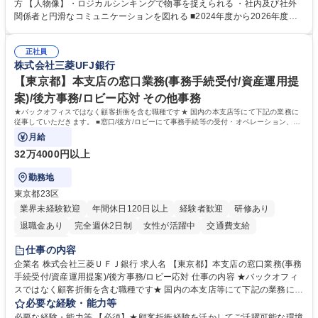
ポジションで一定期間ご活躍頂いた後、本人の適性及び将来のキャリアを
方 【人物像】・ロジカルシンキングで物事を捉えられる ・社内及び社外
鑑みてジョブローテーションを行います。 【育成】OJTでの現場育成や研
関係者と円滑なコミュニケーションを図れる ■2024年度から2026年度ま
修カリキュラムを通じて、Daigasグループの業務で必要となる知識につい
での3ヵ年を対象とする「Daigasグループ中期経営計画2026」を策定しま
て学んでいただきます。 募集職種 【第二新卒】事務系総合職 #関西を代
した。https://www.osakagas.co.jp/company/press/pr2024/1777576_564
表するインフラ企業 #ポテンシャル採用
正社員
72.html ■エネルギーセキュリティの不安定化や気候変動による自然災害の
株式会社三菱UFJ銀行
甚大化など、これまで以上に社会課題解決の重要性が高まっています。
「未来の日常」の創造に向けて持続可能な社会の実現に貢献してまいりま
【東京都】本支店の窓口業務(事務手続受付/資産運用提
す。 学歴・資格 学歴：大学院 大学 語学力： 資格：
案)/後方事務/ロビー応対 その他事務
★バックオフィスではなく顧客折衝を含む職種です★ 国内の本支店等にて下記の業務に
従事していただきます。 ■窓口/後方/ロビーにて事務手続等の受付・オペレーション、お
客様対応
月給
32万4000円以上
勤務地
東京都23区
業界未経験歓迎
年間休日120日以上
経験者歓迎
研修あり
退職金あり
完全週休2日制
女性が活躍中
交通費支給
土日祝休み
仕事の内容
企業名 株式会社三菱ＵＦＪ銀行 求人名 【東京都】本支店の窓口業務(事務
手続受付/資産運用提案)/後方事務/ロビー応対 仕事の内容 ★バックオフィ
スではなく顧客折衝を含む職種です★ 国内の本支店等にて下記の業務に従
事していただきます。 ■窓口/後方/ロビーにて事務手続等の受付・オペレ
必要な経験・能力等
ーション、お客様対応 ■窓口にて、ご来店された個人のお客様に対して金
必要な経験・能力等 【必須】★顧客折衝経験を活かしてご活躍可能な環境