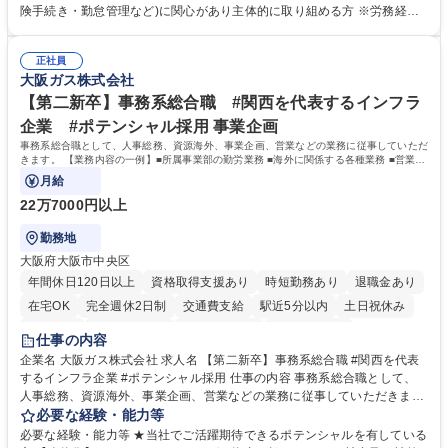
します。ご経験に応じて、休職者管理など、幅広く経験を積んでいただき
険手続き・勤怠管理など)に関心があり主体的に取り組める方 ※労務経験
ます。 ・将来的な広がり：総務・採用・教育・税務対応・経営企画等。
者は早期にご活躍いただけます。 ■チームで仕事を推進できる方■将来は
★メンバーがマンツーマンで丁寧に教えるため、ご経験が浅くても安心！
マネジメント職として活躍したい 【尚可】■人事、労務、採用、教育業務
幅広く経験を積みたい意欲がある方に最適な環境です。 募集職種 【総
正社員
のご経験 ■労務管理（給与計算・社会保険手続き・勤怠管理など）の経験
大阪ガス株式会社
務・人事】未経験歓迎/日立グループ/組織運営を支えるゼネラリストを目
■衛生管理者の資格をお持ちの方 学歴・資格 学歴：大学院 大学 高専 短大
指す
専修学校 高校 語学力： 資格：
【第二新卒】事務系総合職 #関西を代表するインフラ
企業 #ポテンシャル採用 事業企画
事務系総合職として、人事総務、資源海外、事業企画、営業などの業務に従事していただ
きます。 【業務内容の一例】■所属事業部の勤労業務 ■海外に関係する各種業務 ■営業部
門の企画スタッフ、ルート営業
月給
22万7000円以上
勤務地
大阪府大阪市中央区
年間休日120日以上
資格取得支援あり
時短勤務あり
退職金あり
在宅OK
完全週休2日制
交通費支給
駅近5分以内
土日祝休み
服装自由
第二新卒歓迎
寮・社宅あり
食事補助あり
仕事の内容
企業名 大阪ガス株式会社 求人名 【第二新卒】事務系総合職 #関西を代表
するインフラ企業 #ポテンシャル採用 仕事の内容 事務系総合職として、
人事総務、資源海外、事業企画、営業などの業務に従事していただきま
す。 【業務内容の一例】■所属事業部の勤労業務 ■海外に関係する各種業
必要な経験・能力等
務 ■営業部門の企画スタッフ、ルート営業 【キャリアパス】入社後の配属
必要な経験・能力等 ★当社でご活躍期待できるポテンシャルを有している