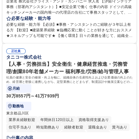
企業名 株式会社クライス・アンド・カンパニー 求人名 【汐留/インテリア
事務（部署内アシスタント）】■安定企業で働く 仕事の内容 ドイツの高級
キッチンメーカーの国内唯一の代理店の当社にて事務スタッフとして、部
署内の事務業務全般をお任せいたします。 裁量を持って働いていただける
必要な経験・能力等
ため、スキルアップも可能です。 【部署内の事務業務全般】 ■サンプルの
必要な経験・能力等 【必須】■事務・アシスタントのご経験が３年以上有
仕分け・整理 ■電話応対 ■書類作成（会議資料、お客様宛請求書、支払書
る方 【歓迎】■建築業界経験 ★臨機応変に動くことが好きな方におススメ
類を取りまとめて経理へ提出等） ■ショールームアテンド・運営・予約業
★スキルアップも可能です★ 【働く環境】日々の業務を通じて、組織全体
務 ■広報・PR業務のアシスタント（SNS投稿補助、資料作成など） ■納品
のサポートを行い、成果を実感できる仕事です。また、コミュニケーショ
時の取扱説明書作成・送付（キッチン、機器等の商品） 募集職種 【汐留/
ンスキルや問題解決能力が磨かれ、キャリアアップのチャンスも豊富。チ
インテリア事務（部署内アシスタント）】■安定企業で働く
正社員
ームとの協力や新しいアイデアを活かす場もあり、やりがいを感じながら
タニコー株式会社
働けます。 【歓迎】 ■インテリアの業界のご経験が有る方■PCの作業に慣
れている方 学歴・資格 学歴：大学院 大学 高専 短大 専修学校 語学力： 資
【人事・労務担当】安全衛生・健康経営推進・労務管
格：
理/創業80年老舗メーカー 福利厚生/労務/給与管理人事
社員の健康と安全の確保・向上を軸に、組織全体の生産性向上および企業価値の向上のた
め、経営層と密接に連携しながら、定型業務にとどまらず、制度設計や施策立案などの上
流工程から関与していただきます。
月給
30万8557円～41万7939円
勤務地
東京都品川区
業界未経験歓迎
年間休日120日以上
資格取得支援あり
住宅手当あり
時短勤務あり
経験者歓迎
退職金あり
賞与あり
完全週休2日制
交通費支給
駅近5分以内
土日祝休み
仕事の内容