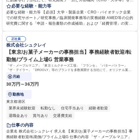
に創薬を行う当社にて、研究開発チームと外部機関（CRO・大学等）をつ
なぐハブとして、契約・発注・予算管理などの研究事務全般をお任せしま
必要な経験・能力等
す。 ■見積取得、発注、検収、請求処理等の事務手続き ■委託先との定例
必要な経験・能力等 【必須】大学・製薬企業・CRO・バイオテック企業
会議の調整・アジェンダ準備・議事録作成 ■研究報告書、試験関連資料、
での研究サポート／研究事務／臨床開発事務等の実務経験 AMED等の公的
SOP等の整備・版管理・保管 ■研究開発の進捗・タイムライン・予算執行
研究費に関する「申請・報告書類の作成補助」および「経費管理」の実務
管理サポート ■AMED等公的研究費の申請・報告書類作成補助および経費
経験 【尚可】 ■URA経験または産学連携・研究費管理の経験 ■AMED等の
管理 ■社内外関係者との連絡調整・その他研究開発に関わる総務・庶務 募
公的研究費の申請・執行管理経験 ■英語での文書読解・メール対応力 【働
集職種 研究事務【フルリモート・時短勤務可】
正社員
き方について】フルリモートやハイブリッド勤務、時短勤務など個々のラ
株式会社シュクレイ
イフスタイルに応じた柔軟な働き方が可能です。育児や介護との両立も応
【東京/お菓子メーカーの事務担当】事務経験者歓迎/転
援します。 学歴・資格 学歴：大学院 大学 語学力： 資格：
勤無/プライム上場G 営業事務
「ザ・メープルマニア」「東京ミルクチーズ工場」「フランセ」「バターバトラー」
「ザ・テイラー」「DROOLY」等のブランドを多数展開する当社にて、オリジナル菓子
ブランド商品の事務業務をお任せいたします。
月給
30万円～36万円
勤務地
東京都港区
業界未経験歓迎
転勤なし
住宅手当あり
経験者歓迎
退職金あり
賞与あり
交通費支給
仕事の内容
企業名 株式会社シュクレイ 求人名 【東京/お菓子メーカーの事務担当】事
務経験者歓迎/転勤無/プライム上場G 仕事の内容 「ザ・メープルマニア」