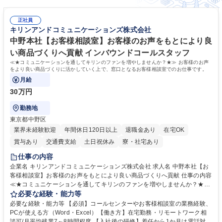
正社員
キリンアンドコミュニケーションズ株式会社
中野本社【お客様相談室】お客様のお声をもとにより良
い商品づくりへ貢献 インバウンドコールスタッフ
≪★コミュニケーションを通してキリンのファンを増やしませんか？★≫ お客様のお声
をより良い商品づくりに活かしていく上で、窓口となるお客様相談室でのお仕事です。
月給
30万円
勤務地
東京都中野区
業界未経験歓迎
年間休日120日以上
退職金あり
在宅OK
賞与あり
交通費支給
土日祝休み
寮・社宅あり
仕事の内容
企業名 キリンアンドコミュニケーションズ株式会社 求人名 中野本社【お
客様相談室】お客様のお声をもとにより良い商品づくりへ貢献 仕事の内容
≪★コミュニケーションを通してキリンのファンを増やしませんか？★≫
お客様のお声をより良い商品づくりに活かしていく上で、窓口となるお客
必要な経験・能力等
様相談室でのお仕事です。 日々お客様からいただくキリングループへのご
必要な経験・能力等 【必須】コールセンターやお客様相談室の業務経験、
意見を、企業活動に活かしています。お客様からの声に迅速かつ誠意をも
PCが使える方（Word・Excel）【働き方】在宅勤務・リモートワーク相
って対応、情報提供するとともにグループ内活動に反映しています。 【具
談可/月平均残業7～8時間程度 【入社後の研修】着任から1か月は電話対応