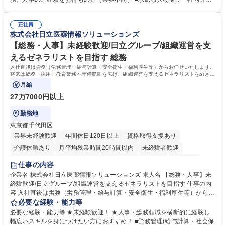
務部という組織として協力しながら進める体制です。 募集職種 【大阪】
関係各部門との調整を率先して行い、業務を円滑に遂行できる協調性やコ
総務人事＜未経験歓迎＞◇三菱電機G・社会インフラを支える/年休127日
ミュニケーション能力を持っている方 ・人事総務領域に興味がありゼネラ
正社員
リスト志向をお持ちの方 学歴・資格 学歴：大学院 大学 語学力： 資格：
株式会社日立医薬情報ソリューションズ
【総務・人事】未経験歓迎/日立グループ/組織運営を支
えるゼネラリストを目指す 総務
入社直後は労務（労務管理・給与計算・安全衛生・福利厚生等）からお任せいたします。
将来は総務・採用・教育業務へ守備範囲を広げ、組織運営を支えるゼネラリストをめざせ
ます。
月給
27万7000円以上
勤務地
東京都千代田区
業界未経験歓迎
年間休日120日以上
資格取得支援あり
介護休暇あり
月平均残業時間20時間以内
未経験者歓迎
住宅手当あり
時短勤務あり
退職金あり
在宅OK
賞与あり
仕事の内容
育休あり
完全週休2日制
交通費支給
土日祝休み
寮・社宅あり
企業名 株式会社日立医薬情報ソリューションズ 求人名 【総務・人事】未
経験歓迎/日立グループ/組織運営を支えるゼネラリストを目指す 仕事の内
容 入社直後は労務（労務管理・給与計算・安全衛生・福利厚生等）からお
任せいたします。将来は総務・採用・教育業務へ守備範囲を広げ、組織運
必要な経験・能力等
営を支えるゼネラリストをめざせます。 ・初期業務：労働時間管理、給与
必要な経験・能力等 ★未経験歓迎！ ★人事・総務領域を横断的に経験し
計算、社会保険対応、福利厚生管理、安全衛生、健康経営推進等をお任せ
幅広いスキルを身につけたい方におすすめ！ ■労務管理(給与計算・社会保