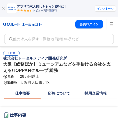
アプリで求人探しをもっと便利に！
インストール
レビュー高評価
無料
会員ログイン
他の求人を探す（勤務地 職種 年収など）
正社員
株式会社トータルメディア開発研究所
大阪【総務ほか】ミュージアムなどを手掛ける会社を支
える/TOPPANグループ 総務
28万円以上
月給
大阪府大阪市北区
勤務地
仕事概要
応募について
採用企業情報
仕事内容