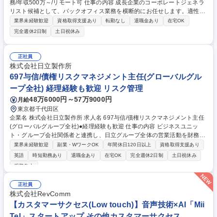
務/年収500万～/リモート可 仕事の内容 成長企業のコーポレートジェネラ
リスト候補として、バックオフィス業務を横断的にお任せします。適性に
合わせて、経理、総務、労務、法務などの基礎実務からスタートし、徐々
業界未経験歓迎
資格取得支援あり
転勤なし
退職金あり
在宅OK
に領域を広げていただきます。 先輩のサポートのもと、以下の業務を少し
完全週休2日制
土日祝休み
ずつキャッチアップします。 (1)経理・総務：経費精算、仕訳入力、契約
書管理、社内イベント運営 (2)労務・法務：入退社手続きサポート、勤怠
管理、法務チェック依頼対応 (3)プロジェクト：2026年冬想定のオフィス
正社員
移転、IPO準備に伴う対応 ★外部の税理士・社労士・弁護士とも連携しな
株式会社日立製作所
がら、専門知識をイチから網羅できる育成枠です。 募集職種 未経験歓迎
697与信/債権リスクマネジメント主任(グローバルグル
のコーポレート/経理・労務・法務/年収500万～/リモート可
ープ全社) 経理経験も歓迎 リスク管理
48万6000円～57万9000円
月給
東京都千代田区
企業名 株式会社日立製作所 求人名 697与信/債権リスクマネジメント主任
(グローバルグループ全社)●経理経験も歓迎 仕事の内容 ビジネスユニッ
ト・グループ会社関係者と連携し、日立グループ全体の営業活動を財務面
からサポートいただきます。今回ご入社いただく方には、グローバル拠
業界未経験歓迎
副業・WワークOK
年間休日120日以上
資格取得支援あり
点、子会社を中心に対応いただく想定です。 入社後に所属する債権管理グ
英語
時短勤務あり
退職金あり
在宅OK
完全週休2日制
土日祝休み
ループにて、以下業務をお任せします。 (1)日立グループ内与信/債権保全
服装自由
取纏め (2)売掛債権リスク管理 (3)債権管理教育実施 (4)信用調査会社窓口
(5)貿易保険取纏め ■グローバルでの事業拡大に伴う中長期的な体制強化に
正社員
向けて、グローバルグループ会社の取り纏めを目指した制度設計や管理体
株式会社RevComm
制強化に取り組んでいただきます。 募集職種 697与信/債権リスクマネジ
【カスタマーサクセス(Low touch)】音声技術×AI「Mii
メント主任(グローバルグループ全社)●経理経験も歓迎
Tel」スタートアップ その他カスタマーサクセス