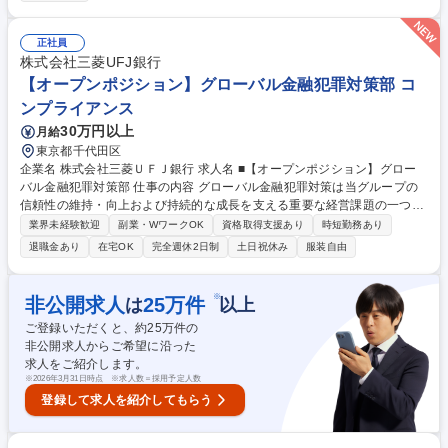
注業務、輸入計画の立案、船舶進捗管理を含む輸入通関業務、国内倉庫で
の在庫管理を一貫して担当します。【チームマネジメント】派遣社員を含
む4名のチームリーダーとして、メンバーの取りまとめ、調整、トラブル
正社員
発生時の対応を行います。 【業務内容の変更範囲】当社の指定する業務
株式会社三菱UFJ銀行
募集職種 【貿易実務】畜産・酪農分野に特化！管理職候補/海外交渉/英語
【オープンポジション】グローバル金融犯罪対策部 コ
活用
ンプライアンス
30万円以上
月給
東京都千代田区
企業名 株式会社三菱ＵＦＪ銀行 求人名 ■【オープンポジション】グロー
バル金融犯罪対策部 仕事の内容 グローバル金融犯罪対策は当グループの
信頼性の維持・向上および持続的な成長を支える重要な経営課題の一つで
す。国際的に高度化・複雑化するマネー・ローンダリング対策(AML)、経
業界未経験歓迎
副業・WワークOK
資格取得支援あり
時短勤務あり
済制裁対応、贈収賄・汚職防止等 への対応を踏まえ、当グループではグロ
退職金あり
在宅OK
完全週休2日制
土日祝休み
服装自由
ーバルに一貫した金融犯罪対策態勢の高度化を推進しています。AML、経
済制裁、贈収賄・汚職防止等の各領域において、ご経験・専門性・ご志向
を踏まえ、最適なポジションをご提案いたします。想定される業務は、企
※
非公開求人
25
万件
は
以上
画・推進、モニタリング、案件調査・分析、制度設計、システム企画・運
ご登録いただくと、約
25
万件の
用など多岐にわたります。国内外の関係者と連携し幅広くご活躍いただく
非公開求人からご希望に沿った
ことを期待します。 募集職種 ■【オープンポジション】グローバル金融犯
求人をご紹介します。
罪対策部
※
2026年3月31日時点 ※求人数＝採用予定人数
登録して求人を紹介してもらう