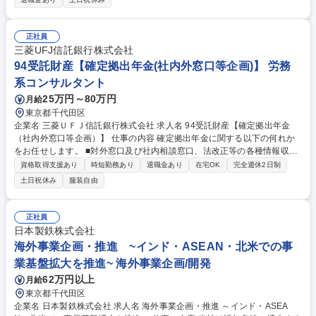
域社会に与える影響を審査・確認する業務です。 以下の業務を担当しま
す。 ・個別プロジェクトの環境社会配慮確認（審査、モニタリング） ・
現地実査（年2～3回程度の海外出張あり） ・環境社会配慮に関する国際
正社員
的なルール・動向の情報収集（国際会議参加等） ・行内外への情報発信、
三菱UFJ信託銀行株式会社
勉強会開催、顧客への説明 ・外部コンサルタントを活用した調査マネジメ
94受託財産【確定拠出年金(社内外窓口等企画)】 労務
ント 募集職種 【総合職（初期配属：環境審査室）】日本政府100%出資金
系コンサルタント
融機関
25万円～80万円
月給
東京都千代田区
企業名 三菱ＵＦＪ信託銀行株式会社 求人名 94受託財産【確定拠出年金
（社内外窓口等企画）】 仕事の内容 確定拠出年金に関する以下の何れか
をお任せします。 ■対外窓口及び社内相談窓口、法改正等の各種情報収集
及び社内対応調整■制度・事務関連の顧客・営業担当向けコンテンツの企
資格取得支援あり
時短勤務あり
退職金あり
在宅OK
完全週休2日制
画、推進、社内相談窓口 【期待要件】企業型確定拠出年金に関する法令・
土日祝休み
服装自由
事務・システム等に関する幅広い/深い知見を活かし、社内外の関係者との
高いコミュニケーション能力を発揮し、制度設計、法令上のアドバイス、
カスタマーサポート、事務運営等に係る相談窓口として取り組める方 募集
正社員
職種 94受託財産【確定拠出年金（社内外窓口等企画）】
日本製鉄株式会社
海外事業企画・推進 ~インド・ASEAN・北米での事
業基盤拡大を推進~ 海外事業企画/開発
62万円以上
月給
東京都千代田区
企業名 日本製鉄株式会社 求人名 海外事業企画・推進 ～インド・ASEA