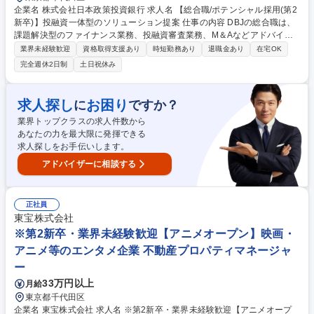
企業名 株式会社日本政策投資銀行 求人名 【総合職/ポテンシャル採用(第2
新卒)】投融資一体型のソリューション提案 仕事の内容 DBJの総合職は、
課題解決型のファイナンス業務、投融資審査業務、M＆Aなどアドバイザ
リー業務、地域戦略企画業務など、多様な業務に精通し、複数の専門性を
業界未経験歓迎
資格取得支援あり
時短勤務あり
退職金あり
在宅OK
掛け合わせて広く社会に貢献していく職種です。 入社後は、横断的なロー
完全週休2日制
土日祝休み
テーションを経て適性や専門性に応じたキャリアを形成していただきま
す。総合職として入社いただき、下記いずれかの部門でご活躍いただきま
す。※未経験の方に関しては、入行後3ヶ月間の金融の実務を学んでいた
求人探し
お困り
に
ですか？
だく研修を準備しております。 ・法人RM業務・金融機能業務・コーポレ
業界トップクラスの求人件数から
ート・ナレッジ業務 ※それぞれの業務内容に関しては、別途その他労働条
あなたの力を最大限に発揮できる
件備考欄に記載 募集職種 【総合職/ポテンシャル採用(第2新卒)】投融資一
求人探しをお手伝いします。
体型のソリューション提案
アドバイザーに相談する
正社員
東宝株式会社
※第2新卒・業界未経験歓迎【アニメオープン】映画・
アニメ等のエンタメ企業 不動産プロパティマネージャ
ー
33万円以上
月給
東京都千代田区
企業名 東宝株式会社 求人名 ※第2新卒・業界未経験歓迎【アニメオープ