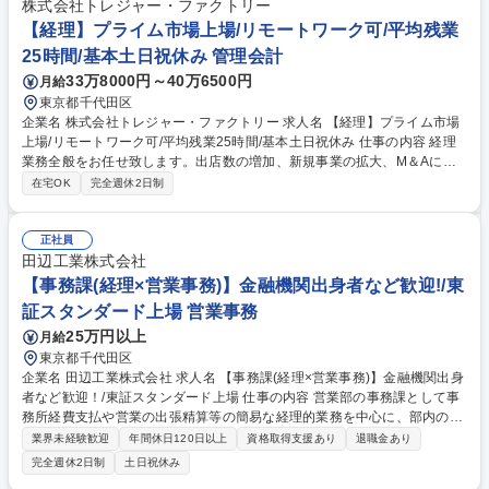
業
株式会社トレジャー・ファクトリー
【経理】プライム市場上場/リモートワーク可/平均残業
25時間/基本土日祝休み 管理会計
33万8000円～40万6500円
月給
東京都千代田区
企業名 株式会社トレジャー・ファクトリー 求人名 【経理】プライム市場
上場/リモートワーク可/平均残業25時間/基本土日祝休み 仕事の内容 経理
業務全般をお任せ致します。出店数の増加、新規事業の拡大、M＆Aによ
る業務拡大、また子会社の監査対応や連結決算等の業務拡大に伴う増員募
在宅OK
完全週休2日制
集。上場企業にて専門性を磨いてキャリアUPしたい方大歓迎です。 【職
務内容】以下業務をご経験に応じてお任せ致します。 ■売掛金/買掛金管理
■請求書発行■予算及び実績の管理 ■監査対応■決算業務（月次/四半期/年
正社員
次） ■開示資料作成の補助（有価証券報告書等） (変更の範囲)会社の定め
田辺工業株式会社
る業務 募集職種 【経理】プライム市場上場/リモートワーク可/平均残業25
【事務課(経理×営業事務)】金融機関出身者など歓迎!/東
時間/基本土日祝休み
証スタンダード上場 営業事務
25万円以上
月給
東京都千代田区
企業名 田辺工業株式会社 求人名 【事務課(経理×営業事務)】金融機関出身
者など歓迎！/東証スタンダード上場 仕事の内容 営業部の事務課として事
務所経費支払や営業の出張精算等の簡易な経理的業務を中心に、部内の就
業管理からお客様への見積書・請求書提出といった工事事務、来客対応や
業界未経験歓迎
年間休日120日以上
資格取得支援あり
退職金あり
電話応対等の業務です。 一つの分野でなく幅広く対応いただきます。 ・
完全週休2日制
土日祝休み
電話対応、来客対応、環境営繕対応 ・見積書、請求書等の作成、提出 ・