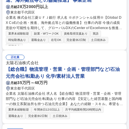
進、海外拠点等との協働推進】 事業企画
28万2000円以上
月給
東京都千代田区
企業名 株式会社三菱ＵＦＪ銀行 求人名 ※ポテンシャル採用※【Global D
X CoEの企画・推進、海外拠点等との協働推進】 仕事の内容 今後の成長
意欲や可能性を期待して、グローバルDXのCenter of Excellenceを推進す
るチームの一員として、企画運営、海外拠点・海外グループ会社との協働
業界未経験歓迎
副業・WワークOK
資格取得支援あり
英語
推進、プロジェクトマネジメントに従事いただきます。 【魅力】■BPRの
時短勤務あり
退職金あり
在宅OK
完全週休2日制
土日祝休み
基本的な考え方にも触れて頂きつつ、邦銀随一の海外ネットワークを誇る
服装自由
当行に於いて、グローバルベースでDXの企画・推進・取り纏めなどに携
わることが出来ます。 ■服装は通年カジュアル、在宅勤務は50％以上、休
正社員
暇はもちろん、育休を取る方が多くいます。 ■中途採用も多く、全体の20
太陽石油株式会社
～30％が中途採用者となり、今後更に拡大予定。DX人材に特化した人事
【総合職】物流管理・営業・企画・管理部門など/石油
制度があります。 募集職種 ※ポテンシャル採用※【Global DX CoEの企
画・推進、海外拠点等との協働推進】
元売会社/転勤あり 化学/素材法人営業
35万円～48万円
月給
東京都千代田区
企業名 太陽石油株式会社 求人名 【総合職】物流管理・営業・企画・管理
部門など/石油元売会社/転勤あり 仕事の内容 【安定した経営基盤と国内唯
一の独立系製油所を持つ石油元売企業】 あなたの経験・スキル。希望を最
大限考慮し、以下いずれかの業務をご担当いただきます！未経験者もしっ
業界未経験歓迎
年間休日120日以上
月平均残業時間20時間以内
かりサポートしますのでご安心ください。 ■需供・物流・需給調整/石油製
退職金あり
完全週休2日制
土日祝休み
品・機材の調達/受発注および入出荷管理 ■石油製品営業・既存顧客対応/
ガソリンスタンドへのサポート業務/新規開拓など■原油調達・原油製品原