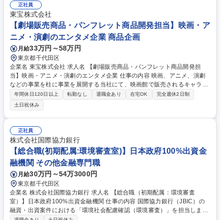
正社員
東宝株式会社
【劇場販売商品・パンフレット商品開発担当】映画・ア
ニメ・演劇のエンタメ企業 商品企画
33万円～58万円
月給
東京都千代田区
企業名 東宝株式会社 求人名 【劇場販売商品・パンフレット商品開発担
当】映画・アニメ・演劇のエンタメ企業 仕事の内容 映画、アニメ、演劇
などの事業を柱に事業を展開する当社にて、映画館で販売されるキャラク
ターグッズやパンフレットの商品開発・製作・販売・管理・販売促進な
年間休日120日以上
転勤なし
退職金あり
在宅OK
完全週休2日制
ど、幅広く担当していただきます。 配給される邦画（実写・アニメ）の
土日祝休み
他、洋画、他社配給邦画など、映画館グッズ全般を取り扱います。商品の
売上・収支を重要視し、各作品・IPのエンゲージメント向上を目指す「フ
ァンビジネス」であるという視点の下での戦略策定も求められます。これ
正社員
らのコンテンツを作るためのグッズ作成やコラボ企画を担っていただきま
株式会社国際協力銀行
す。 参考URL：https://tohoanimation.jp/portal/ 募集職種 【劇場販売商
【総合職(初期配属:環境審査室)】日本政府100%出資金
品・パンフレット商品開発担当】映画・アニメ・演劇のエンタメ企業
融機関 その他金融専門職
30万円～54万3000円
月給
東京都千代田区
企業名 株式会社国際協力銀行 求人名 【総合職（初期配属：環境審査
室）】日本政府100%出資金融機関 仕事の内容 国際協力銀行（JBIC）の
融資・出資案件における「環境社会配慮確認（環境審査）」を担当しま
す。OECDガイドライン等の国際基準に基づき、プロジェクトが環境や地
退職金あり
土日祝休み