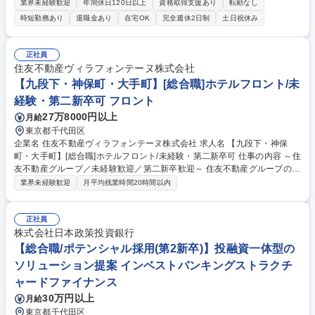
ロントエンドエンジニアとして、ITサービスやシステムの開発と運用をお
業界未経験歓迎
年間休日120日以上
資格取得支援あり
転勤なし
任せします。 【具体的な業務】 ・システム設計 ・プログラミング/コーデ
時短勤務あり
退職金あり
在宅OK
完全週休2日制
土日祝休み
ィング ・テスト/運用保守 ※様々なスキルに応じた業務をお任せします。
クライアントへのサービス提供、社外向けのSaaS開発など幅広い開発を
行っているため、いろいろな技術が身につきます。 募集職種 第二新卒歓
正社員
迎！【フロントエンドエンジニア】JavaScript/CSS/HTML
住友不動産ヴィラフォンテーヌ株式会社
【九段下・神保町・大手町】[総合職]ホテルフロント/未
経験・第二新卒可 フロント
27万8000円以上
月給
東京都千代田区
企業名 住友不動産ヴィラフォンテーヌ株式会社 求人名 【九段下・神保
町・大手町】[総合職]ホテルフロント/未経験・第二新卒可 仕事の内容 ～住
友不動産グループ／未経験歓迎／第二新卒歓迎～ 住友不動産グループの当
社でホテルフロント業務をお任せします。総合職採用のため、住友不動産
業界未経験歓迎
月平均残業時間20時間以内
グループの安定基盤の下、多彩なキャリアを構築可能です。 フロント接
客・予約・問い合わせ対応および付帯業務/観光案内/安全管理等ホテル運
営業務全般をお任せします。 ・チェックイン・チェックアウト対応業務
正社員
・予約受付、問い合わせ、お客様要望への対応業務 ・請求書等の事務処理
株式会社日本政策投資銀行
業務 ・稼動・売上管理、客室対応、安全管理等の業務 募集職種 【九段
【総合職/ポテンシャル採用(第2新卒)】投融資一体型の
下・神保町・大手町】[総合職]ホテルフロント/未経験・第二新卒可
ソリューション提案 インベストバンキングストラクチ
ャードファイナンス
30万円以上
月給
東京都千代田区