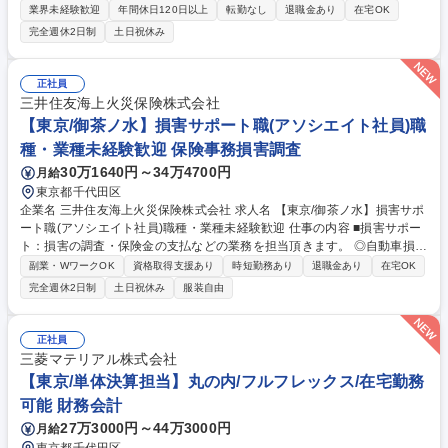
任せします。※メンバークラス採用です。 連結財務諸表作成、有価証券報
業界未経験歓迎
年間休日120日以上
転勤なし
退職金あり
在宅OK
告書・決算短信作成、取締役会・経営会議資料作成など、ご担当いただき
完全週休2日制
土日祝休み
ます。 近年海外やアニメ関連の取引が増加しその内容も複雑化していま
す。こうした状況下で会計の専門家に求められる役割と仕事の付加価値は
増加しています。これからの東宝の成長を会計の領域から支え、ともに歩
正社員
んでくれる仲間を募集いたします。 募集職種 【経理（連結決算業務）メ
三井住友海上火災保険株式会社
ンバークラス】映画・アニメ・演劇のエンタメ企業
【東京/御茶ノ水】損害サポート職(アソシエイト社員)職
種・業種未経験歓迎 保険事務損害調査
30万1640円～34万4700円
月給
東京都千代田区
企業名 三井住友海上火災保険株式会社 求人名 【東京/御茶ノ水】損害サポ
ート職(アソシエイト社員)職種・業種未経験歓迎 仕事の内容 ■損害サポー
ト：損害の調査・保険金の支払などの業務を担当頂きます。 ◎自動車損害
サポート：お客さまが自動車事故に遭われた際に、保険金のお支払いを通
副業・WワークOK
資格取得支援あり
時短勤務あり
退職金あり
在宅OK
して、事故を解決していく仕事です。事故の解決まで 迅速かつ円満な解決
完全週休2日制
土日祝休み
服装自由
に向けた高い品質のサービスを提供します。※実務について入社後は過失
割合の発生しない対物事故から担当頂きます。 その後業務に慣れてきたら
過失割合の発生する対物事故や適性等により対人事故を担当いただくこと
正社員
もあります。 ◎火災/新種/傷病/海外旅行損害サポート：火災/賠償責任/傷
三菱マテリアル株式会社
病など様々な保険種目について事故対応を担当します。 募集職種 【東京/
【東京/単体決算担当】丸の内/フルフレックス/在宅勤務
御茶ノ水】損害サポート職(アソシエイト社員)職種・業種未経験歓迎
可能 財務会計
27万3000円～44万3000円
月給