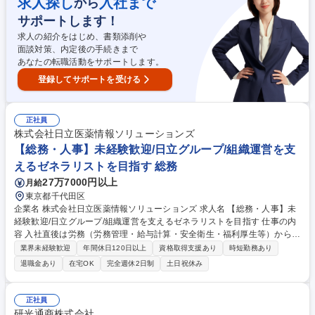
求人探し
入社まで
から
様々な課題に挑戦し、物事を前に進めることにやりがいを感じるタフな
サポートします！
方。 募集職種 【「ゴジラ」映像企画プロデューサー】映画・アニメ・演
劇のエンタメ企業
求人の紹介をはじめ、書類添削や
面談対策、内定後の手続きまで
あなたの転職活動をサポートします。
登録してサポートを受ける
正社員
株式会社日立医薬情報ソリューションズ
【総務・人事】未経験歓迎/日立グループ/組織運営を支
えるゼネラリストを目指す 総務
27万7000円以上
月給
東京都千代田区
企業名 株式会社日立医薬情報ソリューションズ 求人名 【総務・人事】未
経験歓迎/日立グループ/組織運営を支えるゼネラリストを目指す 仕事の内
容 入社直後は労務（労務管理・給与計算・安全衛生・福利厚生等）からお
任せいたします。将来は総務・採用・教育業務へ守備範囲を広げ、組織運
業界未経験歓迎
年間休日120日以上
資格取得支援あり
時短勤務あり
営を支えるゼネラリストをめざせます。 ・初期業務：労働時間管理、給与
退職金あり
在宅OK
完全週休2日制
土日祝休み
計算、社会保険対応、福利厚生管理、安全衛生、健康経営推進等をお任せ
します。ご経験に応じて、休職者管理など、幅広く経験を積んでいただき
ます。 ・将来的な広がり：総務・採用・教育・税務対応・経営企画等。
正社員
★メンバーがマンツーマンで丁寧に教えるため、ご経験が浅くても安心！
研光通商株式会社