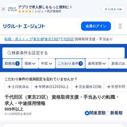
アプリで求人探しをもっと便利に！
インストール
レビュー高評価
無料
会員ログイン
/
/
/
/
転職・求人トップ
東京都
東京23区
千代田区
資格取得支援・手当あり
検索条件を設定する
勤務地
職種
年収
こだわり条件
雇用形態
新着のみ
1
1
こだわり条件の追加設定を忘れていませんか？
土日祝休み
年間休日120日以上
完全週休2日制
学歴不問
千代田区（東京23区） 資格取得支援・手当ありの転職・
求人・中途採用情報
909
件以上
関連度順
新着順
1
〜
100
件目を表示中