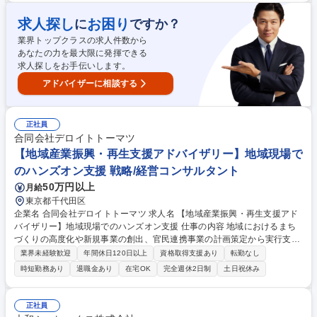
総務、労務管理に係る事務処理業務 ・事務所経費、営業経費等の経理処理
・購買、外注に係る事務処理業務 等 募集職種 【事務課(経理×営業事務)】
求人探し
お困り
に
ですか？
金融機関出身者など歓迎！/東証スタンダード上場
業界トップクラスの求人件数から
あなたの力を最大限に発揮できる
求人探しをお手伝いします。
アドバイザーに相談する
正社員
合同会社デロイトトーマツ
【地域産業振興・再生支援アドバイザリー】地域現場で
のハンズオン支援 戦略/経営コンサルタント
50万円以上
月給
東京都千代田区
企業名 合同会社デロイトトーマツ 求人名 【地域産業振興・再生支援アド
バイザリー】地域現場でのハンズオン支援 仕事の内容 地域におけるまち
づくりの高度化や新規事業の創出、官民連携事業の計画策定から実行支援
をお任せします。 【案件事例】■地域の様々な行政計画等の策定・実行支
業界未経験歓迎
年間休日120日以上
資格取得支援あり
転勤なし
援(福島復興支援プロジェクト等) ■広域連携の企画・調整・実行支援■まち
時短勤務あり
退職金あり
在宅OK
完全週休2日制
土日祝休み
づくり会社の立ち上げ/運営支援（経営管理体制構築、収益力強化等）■官
民連携事業の企画・構想・事業計画の策定、実行支援■地域の遊休不動産/
インフラの有効活用に向けた戦略の策定/実行支援■観光戦略の策定/実行支
正社員
援■地域団体（DMO/地域商社/スポーツコミッション等）の立ち上げ/運営