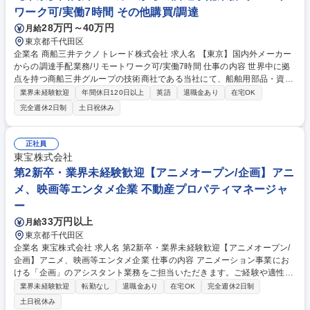
ワーク可/実働7時間 その他購買/調達
28万円～40万円
月給
東京都千代田区
企業名 商船三井テクノトレード株式会社 求人名 【東京】国内外メーカー
からの調達手配業務/リモートワーク可/実働7時間 仕事の内容 世界中に拠
点を持つ商船三井グループの技術商社である当社にて、船舶用部品・資材
の調達手配業務をお任せします。 ※グループ外部の企業との取引もござい
業界未経験歓迎
年間休日120日以上
英語
退職金あり
在宅OK
ます。 お客様から機器や資材の調達依頼が来るため、内容のヒアリングを
完全週休2日制
土日祝休み
通して、国内外メーカーへの調達手配、社内システムへの入力・管理等を
お任せします。機材・資材の調達に際して、お客様の要望確認や発注先へ
の折衝が含まれるため、一定のコミュニケーション能力が求められます。
正社員
◇取引先：商船三井グループにおける船舶管理会社/船会社/造船所 等 募集
東宝株式会社
職種 【東京】国内外メーカーからの調達手配業務/リモートワーク可/実働
第2新卒・業界未経験歓迎【アニメオープン/企画】アニ
7時間
メ、映画等エンタメ企業 不動産プロパティマネージャ
ー
33万円以上
月給
東京都千代田区
企業名 東宝株式会社 求人名 第2新卒・業界未経験歓迎【アニメオープン/
企画】アニメ、映画等エンタメ企業 仕事の内容 アニメーション事業にお
ける「企画」のアシスタント業務をご担当いただきます。ご経験や適性、
ご希望を考慮し、下記いずれかのポジションに配属されます。 【アニメ企
業界未経験歓迎
転勤なし
退職金あり
在宅OK
完全週休2日制
画アシスタントプロデューサー業務】 アニメーション事業における企画製
土日祝休み