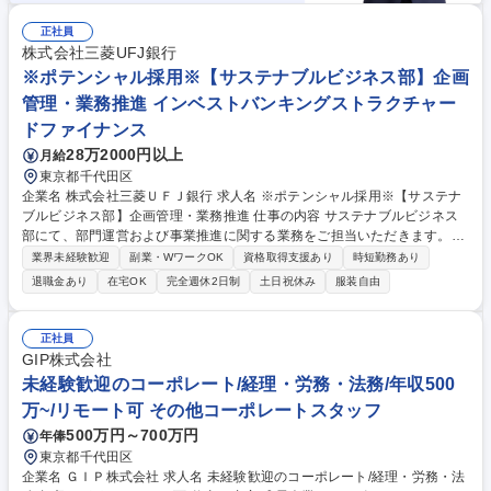
正社員
株式会社三菱UFJ銀行
※ポテンシャル採用※【サステナブルビジネス部】企画
管理・業務推進 インベストバンキングストラクチャー
ドファイナンス
28万2000円以上
月給
東京都千代田区
企業名 株式会社三菱ＵＦＪ銀行 求人名 ※ポテンシャル採用※【サステナ
ブルビジネス部】企画管理・業務推進 仕事の内容 サステナブルビジネス
部にて、部門運営および事業推進に関する業務をご担当いただきます。入
社後は、会議体運営、資料作成、データ集計、関係部署との調整などを通
業界未経験歓迎
副業・WワークOK
資格取得支援あり
時短勤務あり
じて、部門や事業への理解を深めていただきます。 その後は、適性やご経
退職金あり
在宅OK
完全週休2日制
土日祝休み
服装自由
験に応じて、業務改善や各種施策の企画・推進などの主担当業務をお任せ
する予定です。サステナブルビジネス部では、サステナブルファイナンス
の提供に加え、再生可能エネルギーやGX領域における事業開発・投資、
正社員
新たな市場の創出、企業の事業変革支援などにも取り組んでいます。社会
GIP株式会社
や産業の変革を後押しする最前線で、将来的には企画・推進業務の中核人
未経験歓迎のコーポレート/経理・労務・法務/年収500
材として活躍いただくことを期待しています。 募集職種 ※ポテンシャル
万~/リモート可 その他コーポレートスタッフ
採用※【サステナブルビジネス部】企画管理・業務推進
500万円～700万円
年俸
東京都千代田区
企業名 ＧＩＰ株式会社 求人名 未経験歓迎のコーポレート/経理・労務・法