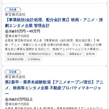
作のアシスタント業務をご担当いただきます。クリエイティブ、プロデュ
ース、ビジネス面、音楽 【アニメ宣伝アシスタントプロデューサー業務】
多様なプロモーションで作品を国内外のアニメファンに広くお届けするお
正社員
仕事です。宣伝企画、クリエイティブ、デジタルプロモーションイベント
東宝株式会社
企画など 募集職種 第2新卒・業界未経験歓迎【アニメオープン/企画】ア
【事業統括(会計処理、配分金計算)】映画・アニメ・演
ニメ、映画等エンタメ企業
劇エンタメ企業 管理会計
33万円～45万円
月給
東京都千代田区
企業名 東宝株式会社 求人名 【事業統括（会計処理、配分金計算）】映
画・アニメ・演劇エンタメ企業 仕事の内容 映画、アニメ、演劇などの事
業を柱に事業を展開する当社にて、映画/アニメ/ゲームビジネス事業の戦
略推進における会計処理、配分金計算をお任せします。※経理・財務経験
業界未経験歓迎
年間休日120日以上
転勤なし
退職金あり
在宅OK
者歓迎です。 ・映画/アニメ事業の会計伝票処理を主とした経理業務・損
完全週休2日制
土日祝休み
益計算 ・各作品の著作権者(幹事会社・ライセンサー・原作者・脚本家・
監督等)に対する配分および権利処理業務(レポート作成・報告・支払等) ・
上記の業務で使用する配分金計算システムの管理・運用 ・各営業部門にま
正社員
たがる庶務業務 募集職種 【事業統括（会計処理、配分金計算）】映画・
東宝株式会社
アニメ・演劇エンタメ企業
第2新卒・業界未経験歓迎【アニメオープン/宣伝】アニ
メ、映画等エンタメ企業 不動産プロパティマネージャ
ー
33万円以上
月給
東京都千代田区
企業名 東宝株式会社 求人名 第2新卒・業界未経験歓迎【アニメオープン/