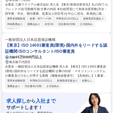
東京都千代田区
企業名 三菱マテリアル株式会社 求人名 【東京/単体決算担当】丸の内/フル
フレックス/在宅勤務可能 仕事の内容 本社経理室にて単体決算実務(月次・
四半期・年次、開示業務、監査法人対応等)を中心に担当。将来的に税
務・財務・FP＆A・国内外グループ会社経理など多彩なキャリアパスへの
業界未経験歓迎
副業・WワークOK
年間休日120日以上
資格取得支援あり
挑戦が可能です。 【詳細】 ■単体決算実務(90％)：月次・四半期・年次決
時短勤務あり
退職金あり
在宅OK
完全週休2日制
土日祝休み
算財務諸表の作成、増減分析、会社法・金融商品取引法に関連する開示業
服装自由
務、監査法人対応等 ■M＆A等プロジェクトにおける会計面の検討・アド
バイス(10％) ※業務になれるまでは原則出社となります。 募集職種 【東
一般財団法人日本品質保証機構
京/単体決算担当】丸の内/フルフレックス/在宅勤務可能
【東京】ISO 14001審査員(環境)‐国内外をリードする認
証機関 ISOコンサルタント/ISO審査員
45万8000円以上
月給
東京都千代田区
企業名 一般財団法人日本品質保証機構 求人名 【東京】ISO 14001審査員
(環境)‐国内外をリードする認証機関 仕事の内容 ・マネジメントシステム
の審査及びそれに付帯する業務（職種未経験者可）【具体的に】1.審査日
程の決定：審査をする企業と審査日決定後、連絡や必要資料の確認、宿泊
業界未経験歓迎
年間休日120日以上
資格取得支援あり
転勤なし
先・移動手段の手配等事前準備を始めます。 2．審査計画の策定・調整：
退職金あり
完全週休2日制
土日祝休み
審査当日の審査スケジュールを作成して企業と調整し、審査計画を決定し
ます。また、審査前日までに、審査チーム内の打ち合わせを行います。
3．審査：審査計画に沿って、審査を実施し、審査報告書を作成します。
求人探し
入社まで
から
内容を受審企業に説明し、責任者からサインをいただきます。4．審査終
サポートします！
了後：審査実施後の業務処理を行います。 【変更の範囲：当機構における
各種業務全般】 募集職種 【東京】ISO 14001審査員(環境)‐国内外をリー