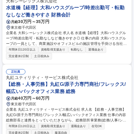
大和シーレックス株式会社
支援■シティプロモーションや地域ブランディングの企画・実行支援 等 募
水道橋【経理】大和ハウスグループ/時差出勤可・転勤
集職種 【地域産業振興・再生支援アドバイザリー】地域現場でのハンズオ
なしなど働きやすさ 財務会計
ン支援
30万円～35万円
月給
東京都千代田区
企業名 大和シーレックス株式会社 求人名 水道橋【経理】大和ハウスグル
ープ/時差出勤可・転勤なしなど働きやすさ◎ 仕事の内容 大和ハウスグル
ープの一員として、商業施設やオフィスビルの施設管理を手掛ける当社に
て経理業務をお任せします。 【詳細】伝票起票(売掛・買掛 現金出納 月次
年間休日120日以上
資格取得支援あり
転勤なし
退職金あり
決算補)・請求書発行、支払 業務、入金管理・月次/年次決算・予実管理・
完全週休2日制
土日祝休み
経費精算内容の確認および承認・税理士・会計事務所との折衝、資料提
出・経営ボードへのレポーティング ★はじめは仕訳などからお願いし、後
に主任等の役職についていただく予定です。将来的には部長も目指せるポ
正社員
ジションですが、管理部門のゼネラリストを目指すも、経理としてのスペ
丸紅ユティリティ・サービス株式会社
シャリストを目指すもご自身で登り方は選択が可能なポジションです。 募
【総務・人事労務】丸紅G/原子力専門商社/フレックス/
集職種 水道橋【経理】大和ハウスグループ/時差出勤可・転勤なしなど働
幅広いバックオフィス業務 総務
きやすさ◎
40万円～60万円
月給
東京都千代田区
企業名 丸紅ユティリティ・サービス株式会社 求人名 【総務・人事労務】
丸紅G/原子力専門商社/フレックス/幅広いバックオフィス業務 仕事の内容
総務部長と連携をとっていただきながら、総務部所掌業務(総務/人事/シス
テム/法務/コンプライアンス等）全般をお任せします。ご経験に応じて業
年間休日120日以上
資格取得支援あり
退職金あり
在宅OK
務を割り振りながら管理部門における幅広いスキルを習得可能です。 ■労
完全週休2日制
土日祝休み
服装自由