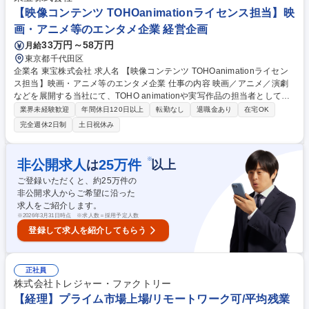
ーダークラス】映画・アニメ・演劇のエンタメ企業
【映像コンテンツ TOHOanimationライセンス担当】映
画・アニメ等のエンタメ企業 経営企画
33万円～58万円
月給
東京都千代田区
企業名 東宝株式会社 求人名 【映像コンテンツ TOHOanimationライセン
ス担当】映画・アニメ等のエンタメ企業 仕事の内容 映画／アニメ／演劇
などを展開する当社にて、TOHO animationや実写作品の担当者として、
商品化・セールスプロモーション・イベントなどのライセンス業務（営
業界未経験歓迎
年間休日120日以上
転勤なし
退職金あり
在宅OK
業・許諾・監修）を担って頂きます。 【求める人物】1. コミュニケーシ
完全週休2日制
土日祝休み
ョンスキルが高く、社内外の関係者と協力・連携のできる方。 2. 新規営
業ができる方。色々な課題に挑戦し、物事を前に進めることにやりがいを
感じる方。 3. TVアニメーションが好きな方 【TOHO animation】公式H
※
非公開求人
25
万件
は
以上
P：https://tohoanimation.jp/portal/ 募集職種 【映像コンテンツ TOHOani
ご登録いただくと、約
25
万件の
mationライセンス担当】映画・アニメ等のエンタメ企業
非公開求人からご希望に沿った
求人をご紹介します。
※
2026年3月31日時点 ※求人数＝採用予定人数
登録して求人を紹介してもらう
正社員
株式会社トレジャー・ファクトリー
【経理】プライム市場上場/リモートワーク可/平均残業