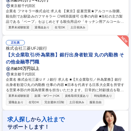
30万円～41万円
月給
東京都千代田区
企業名 フマキラー株式会社 求人名 【東京】提案営業★アルコール除菌、
殺虫剤でお馴染みのフマキラー ◎WEB面接可 仕事の内容 ■当社の主力製
品である「ベープ」をはじめとする殺虫用品や「キッチン用アルコール除
菌」といった家庭用品、園芸用品などの提案営業です。 【具体的には】商
業界未経験歓迎
退職金あり
在宅OK
土日祝休み
社や販売代理店・小売店（ホームセンター、スーパー ドラッグストア等
）への本部商談と店頭での販売促進を中心に担っていただきます。市場や
販売動向の調査 ・製品や売場レイアウトの提案、 その提案資料の作成
正社員
（ディスプレイや販促物の企画）等。 ■人の命や暮らしを守ることに直結
株式会社三菱UFJ銀行
するやりがいのある営業です ■弊社は海外でも殺虫剤事業を展開しており
【大企業取引/外為業務】銀行出身者歓迎 丸の内勤務 そ
ます。将来的には海外営業としてのキャリア構築も可能です。 募集職種
の他金融専門職
【東京】提案営業★アルコール除菌、殺虫剤でお馴染みのフマキラー ◎W
30万円以上
月給
EB面接可
東京都千代田区
企業名 株式会社三菱ＵＦＪ銀行 求人名 ■【大企業取引／外為業務】銀行
出身者歓迎◎丸の内勤務 仕事の内容 ■日本を代表する日系大企業を所管す
る営業本部の外国為替業務を担当いただきます。日常的に対顧接点を取り
ながら業務を推進いただきます。 ■営業本部取引先のニーズにお応えすべ
業界未経験歓迎
副業・WワークOK
資格取得支援あり
時短勤務あり
く、マルチタスクをスピーディかつ正確に進め、安定的かつ高品質な事務
退職金あり
在宅OK
完全週休2日制
土日祝休み
服装自由
提供がミッションです。 ■メール、電話等による顧客応対・事務効率化交
渉も業務となります。 募集職種 ■【大企業取引／外為業務】銀行出身者歓
迎◎丸の内勤務
求人探し
入社まで
から
サポートします！