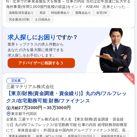
N・北米での事業基盤拡大を推進～ 仕事の内容 当社は近年急速に拡大する
海外事業(年間1,000億円規模の収益)をインド・ASEAN・北米といった重
点地域でさらに推進。鉄源一貫ミルのM&Aや現地JVとの折衝、事業運営
資格取得支援あり
英語
時短勤務あり
退職金あり
在宅OK
まで現地密着型のダイナミックなビジネス展開を お任せ致します。 (1)事
完全週休2日制
土日祝休み
業企画:■鉄源一貫事業などの新規海外事業の構想・実行(M&A含む)■既存主
管事業の拡張に向けた企画立案・推進※企画・立ち上げ後、現地赴任の可
能性有 (2)事業推進・運営:■担当事業の経営管理・利益最大化の推進■JVに
求人探し
お困り
に
ですか？
おけるパートナー企業との折衝や重要会議運営 (3)地域担当:■インド、AS
業界トップクラスの求人件数から
EAN、北米、欧州、中東のいずれかの地域での業務推進■当該地域の知見
あなたの力を最大限に発揮できる
や語学力を活かし事業の現地化に貢献 募集職種 海外事業企画・推進 ～イ
求人探しをお手伝いします。
ンド・ASEAN・北米での事業基盤拡大を推進～
アドバイザーに相談する
正社員
三菱マテリアル株式会社
【東京/財務(資金調達・資金繰り)】丸の内/フルフレッ
クス/在宅勤務可能 財務/ファイナンス
27万3000円～35万3000円
月給
東京都千代田区
企業名 三菱マテリアル株式会社 求人名 【東京/財務(資金調達・資金繰
り)】丸の内/フルフレックス/在宅勤務可能 仕事の内容 経理財務部財務室
にて、単体資金繰り・外国送金や国内外グループファイナンス対応、長短
期資金の調達業務、M&Aプロジェクトにおける検討・助言など、会社経営
業界未経験歓迎
副業・WワークOK
年間休日120日以上
資格取得支援あり