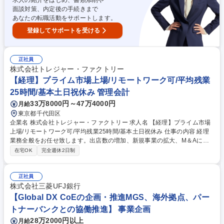
求人の紹介をはじめ、書類添削や
ドする認証機関
面談対策、内定後の手続きまで
あなたの転職活動をサポートします。
登録してサポートを受ける
正社員
株式会社トレジャー・ファクトリー
【経理】プライム市場上場/リモートワーク可/平均残業
25時間/基本土日祝休み 管理会計
33万8000円～47万4000円
月給
東京都千代田区
企業名 株式会社トレジャー・ファクトリー 求人名 【経理】プライム市場
上場/リモートワーク可/平均残業25時間/基本土日祝休み 仕事の内容 経理
業務全般をお任せ致します。出店数の増加、新規事業の拡大、M＆Aによ
る業務拡大、また子会社の監査対応や連結決算等の業務拡大に伴う増員募
在宅OK
完全週休2日制
集。上場企業にて専門性を磨いてキャリアUPしたい方大歓迎です。 【職
務内容】■決算業務（月次/四半期/決算）■連結決算業務（国内・海外）■法
人税申告書作成■子会社決算の確認■監査法人対応（監査対応資料の作成）
正社員
■開示資料作成補助（有価証券報告書等）■マネジメント業務 ※変更の範
株式会社三菱UFJ銀行
囲：会社の定める業務 募集職種 【経理】プライム市場上場/リモートワー
【Global DX CoEの企画・推進MGS、海外拠点、パー
ク可/平均残業25時間/基本土日祝休み
トナーバンクとの協働推進】 事業企画
28万2000円以上
月給