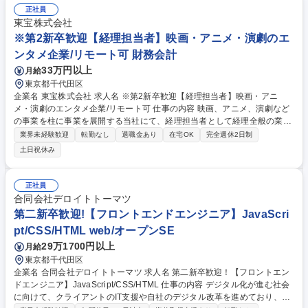
正社員
東宝株式会社
※第2新卒歓迎【経理担当者】映画・アニメ・演劇のエ
ンタメ企業/リモート可 財務会計
33万円以上
月給
東京都千代田区
企業名 東宝株式会社 求人名 ※第2新卒歓迎【経理担当者】映画・アニ
メ・演劇のエンタメ企業/リモート可 仕事の内容 映画、アニメ、演劇など
の事業を柱に事業を展開する当社にて、経理担当者として経理全般の業務
をお任せします。 【具体的には】 ・各本部の損益計算および分析業務、
業界未経験歓迎
転勤なし
退職金あり
在宅OK
完全週休2日制
支払手続、経費精算システムにかかる業務 ・経営情報管理システムの帳簿
土日祝休み
利用にかかる統括業務 ・決算業務や開示請求業務 等 募集職種 ※第2新卒
歓迎【経理担当者】映画・アニメ・演劇のエンタメ企業/リモート可
正社員
合同会社デロイトトーマツ
第二新卒歓迎!【フロントエンドエンジニア】JavaScri
pt/CSS/HTML web/オープンSE
29万1700円以上
月給
東京都千代田区
企業名 合同会社デロイトトーマツ 求人名 第二新卒歓迎！【フロントエン
ドエンジニア】JavaScript/CSS/HTML 仕事の内容 デジタル化が進む社会
に向けて、クライアントのIT支援や自社のデジタル改革を進めており、フ