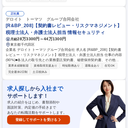
務関連：勤怠管理、給与関連、福利厚生、労働安全衛生 ※顧問社労士契約
あり ■総務関連：出張・交際費管理、株主総会・取締役会対応、 ■システ
ム関連：通信システム、基幹システム ■人事業務：各種法令改正対応、社
正社員
内規程の制定・改廃 ■コンプライアンス管理 等 募集職種 【総務・人事労
デロイト トーマツ グループ合同会社
務】丸紅G/原子力専門商社/フレックス/幅広いバックオフィス業務
[R&BP_208]【契約書レビュー・リスクマネジメント】
税理士法人・弁護士法人担当 情報セキュリティ
28万3300円～44万1300円
月給
東京都千代田区
企業名 デロイト トーマツ グループ合同会社 求人名 [R&BP_208]【契約書
レビュー・リスクマネジメント】税理士法人・弁護士法人担当 仕事の内容
(90%)■各法人の取引先との業務委託契約書、秘密保持契約書、その他関
連書類（MSAを含む英文契約含む）のレビューおよび契約交渉支援 ■各法
業界未経験歓迎
資格取得支援あり
時短勤務あり
退職金あり
在宅OK
人に適用される業法／規制／ガイドライン対応 ■各法人における新規ビジ
完全週休2日制
土日祝休み
ネスおよび例外事案における法的リスクの分析とソリューション提示 ■各
法人職員向け法務コンプライアンス研修の実施 (10%) Global / AP / Japan
OGC (Office of the General Counsel) で進められるプロジェクト活動 募
求人探し
入社まで
から
集職種 [R&BP_208]【契約書レビュー・リスクマネジメント】税理士法
サポートします！
人・弁護士法人担当
求人の紹介をはじめ、書類添削や
面談対策、内定後の手続きまで
あなたの転職活動をサポートします。
登録してサポートを受ける