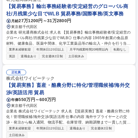
幅広く経験を積みたい意欲がある方に最適な環境です。 募集職種 【総
【貿易事務】輸出事務経験者/安定経営のグローバル商
務・人事】未経験歓迎/日立グループ/組織運営を支えるゼネラリストを目
社/月残業少な目でWLB 貿易事務/国際事務/英文事務
指す
27万1200円～31万2800円
月給
東京都千代田区
企業名 研光通商株式会社 求人名 【貿易事務】輸出事務経験者/安定経営の
グローバル商社/月残業少な目でWLB◎ 仕事の内容 1965年創業の食品原
材料、健康食品、医薬中間体、化学工業薬品等の輸出入・仲介を行う当社
で、貿易事務を募集します。英語で書類やメール作成、通関や申告業務を
業界未経験歓迎
年間休日120日以上
月平均残業時間20時間以内
転勤なし
中心に輸出入・仲介に関わる業務をお任せします。 ■輸出入通関手配、乙
英語
退職金あり
完全週休2日制
土日祝休み
仲指示、船舶のブッキング■船積書類作成、送付、銀行持込■システム入
力、実績ファイルの保存、管理等 ご入社直後は米国への輸出を中心にご担
当いただきます。 【当社で働く魅力】欧米,中国,インドなど、世界各地と
正社員
化学工業用薬品、栄養補助食品原料、製薬原料、飼料添加物等を輸出入。
株式会社ワイピーテック
当社の輸出入品は各分野の安定供給や新製品・原料開発に欠かせません。
【貿易実務】畜産・酪農分野に特化!管理職候補/海外交
グローバルに影響力を持つポジションです。 募集職種 【貿易事務】輸出
渉/英語活用 貿易
事務経験者/安定経営のグローバル商社/月残業少な目でWLB◎
550万円～600万円
年俸
東京都千代田区
企業名 株式会社ワイピーテック 求人名 【貿易実務】畜産・酪農分野に特
化！管理職候補/海外交渉/英語活用 仕事の内容 海外サプライヤーとの交
渉・発注から輸入通関、物流手配、在庫管理、納期調整まで一貫した貿易
業務を担当。4名のチームをまとめるリーダーとして、トラブル対応や調
業界未経験歓迎
年間休日120日以上
退職金あり
完全週休2日制
整業務も行います。 【具体的業務】 海外サプライヤーとの価格交渉・発
土日祝休み