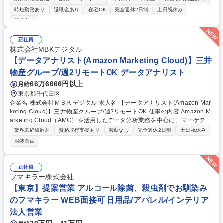
の中枢に関わる財務業務全般をお任せします。 【詳細】 ・資金繰り/外国
時短勤務あり
退職金あり
在宅OK
完全週休2日制
土日祝休み
送金/CMSでのグループファイナンス対応(60%) ・短長期の資金調達業務
服装自由
(25%) ・M&A等の検討/助言/実施(15%) ※業務になれるまでは現職出社と
なります。通常は月の半分が在宅勤務となっています。 募集職種 【東京/
正社員
財務(資金調達・資金繰り)】丸の内/フルフレックス/在宅勤務可能
株式会社MBKデジタル
【データアナリスト(Amazon Marketing Cloud)】三井
物産グループ/週2リモートOK データアナリスト
66万6666円以上
月給
東京都千代田区
企業名 株式会社ＭＢＫデジタル 求人名 【データアナリスト(Amazon Mar
keting Cloud)】三井物産グループ/週2リモートOK 仕事の内容 Amazon M
arketing Cloud（AMC）を活用したデータ分析業務を中心に、マーケティ
ング課題の可視化から改善提案まで一貫して担当いただきます。広告運用
業界未経験歓迎
資格取得支援あり
転勤なし
完全週休2日制
土日祝休み
チームや営業担当と連携しながら、分析だけではなく、 クライアントの意
服装自由
思決定を支援するポジションです。 ＜具体的な業務内容＞ ■データ分析：
Amazon Marketing Cloud（AMC）を活用したデータ抽出・分析■データ
整備：SQLを活用したデータ抽出・加工■ダッシュボード構築：BIツール
正社員
を活用したダッシュボード設計・構築■クライアント支援：営業・広告運
フマキラー株式会社
用担当との社内定例参加 募集職種 【データアナリスト(Amazon Marketin
【東京】提案営業 アルコール除菌、殺虫剤でお馴染み
g Cloud)】三井物産グループ/週2リモートOK
のフマキラー WEB面接可 日用品/アパレル/インテリア
法人営業