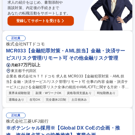
求人の紹介をはじめ、書類添削や
面談対策、内定後の手続きまで
あなたの転職活動をサポートします。
登録してサポートを受ける
正社員
株式会社NTTドコモ
MCR033【金融犯罪対策・AML担当】金融・決済サー
ビス/リスク管理/リモート可 その他金融リスク管理
37万円以上
月給
東京都千代田区
企業名 株式会社ＮＴＴドコモ 求人名 MCR033【金融犯罪対策・AML担
当】金融・決済サービス/リスク管理/リモート可 仕事の内容 金融・決済サ
ービスにおける金融犯罪リスク全体の統括やAML/CFTに関する方針・手
続・管理態勢の企画など、ドコモの金融・決済サービスにおける「安心・
業界未経験歓迎
副業・WワークOK
資格取得支援あり
時短勤務あり
安全」と「信頼」を支える業務をお任せします。 ■ AML/CFTに関するリ
退職金あり
在宅OK
完全週休2日制
土日祝休み
スク評価および管理態勢の高度化 ■ 顧客管理、取引モニタリング、フィル
タリング等の運用・有効性検証 ■ 新サービス・新機能導入時のAML・犯収
法観点での確認・助言 ■ 疑わしい取引に関する分析および届出対応 ■ 事業
正社員
部門・システム部門・外部機関との連携 ■ AML関連ルール・手続の整備お
株式会社三菱UFJ銀行
よび社内浸透支援 募集職種 MCR033【金融犯罪対策・AML担当】金融・
※ポテンシャル採用※【Global DX CoEの企画・推
決済サービス/リスク管理/リモート可