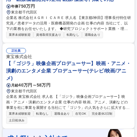
750万円
年俸
東京都千代田区
企業名 株式会社ＡＧＲＩ ＣＡＲＥ 求人名 【東京都/神田】理事長付特任研
究員／患者データの活用・医療機器開発の企画 仕事の内容 当社にて、以
下の業務をお任せいたします。 ◆研究プロジェクトサポート業務 ・理事
長が推進する研究プロジェクトの運営支援 ・文献調査・先行研究の情報収
業界未経験歓迎
資格取得支援あり
転勤なし
退職金あり
集 ・データ整理・統計解析 ・論文・学会発表資料の作成支援 ・関係機関
との調整・研究スケジュール管理 募集職種 【東京都/神田】理事長付特任
研究員／患者データの活用・医療機器開発の企画
正社員
東宝株式会社
【「ゴジラ」映像企画プロデューサー】映画・アニメ・
演劇のエンタメ企業 プロデューサー(テレビ/映画/アニ
メ)
40万円～58万円
月給
東京都千代田区
企業名 東宝株式会社 求人名 【「ゴジラ」映像企画プロデューサー】映
画・アニメ・演劇のエンタメ企業 仕事の内容 映画、アニメ、演劇などの
事業を柱に事業を展開する当社にて「ゴジラ」の人気をさらに拡大するた
め、映画、テレビ、アニメ、配信など幅広い映像コンテンツの開発、プロ
業界未経験歓迎
転勤なし
退職金あり
在宅OK
完全週休2日制
デュースワークをお任せします。 ★企画力・クリエイターとのつながり・
土日祝休み
制作現場経験を活かした劇場映画、テレビドラマシリーズ、配信コンテン
ツの≪プロデュース実務経験者≫を歓迎します！ 【求める人物像】・コミ
ュニケーションスキルが高く、社内外の関係者と協力、連携のできる方 ・