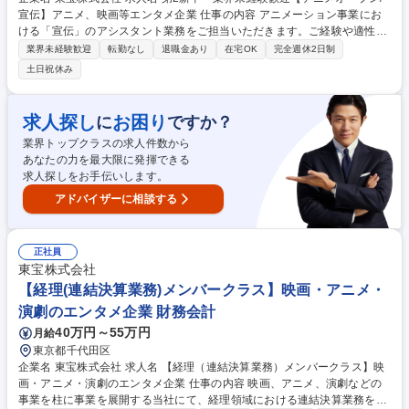
宣伝】アニメ、映画等エンタメ企業 仕事の内容 アニメーション事業にお
ける「宣伝」のアシスタント業務をご担当いただきます。ご経験や適性、
ご希望を考慮し、下記いずれかのポジションに配属されます。 【アニメ企
業界未経験歓迎
転勤なし
退職金あり
在宅OK
完全週休2日制
画アシスタントプロデューサー業務】 アニメーション事業における企画製
土日祝休み
作のアシスタント業務をご担当いただきます。クリエイティブ、プロデュ
ース、ビジネス面、音楽 【アニメ宣伝アシスタントプロデューサー業務】
多様なプロモーションで作品を国内外のアニメファンに広くお届けするお
求人探し
お困り
に
ですか？
仕事です。宣伝企画、クリエイティブ、デジタルプロモーションイベント
業界トップクラスの求人件数から
企画など 募集職種 第2新卒・業界未経験歓迎【アニメオープン/宣伝】ア
あなたの力を最大限に発揮できる
ニメ、映画等エンタメ企業
求人探しをお手伝いします。
アドバイザーに相談する
正社員
東宝株式会社
【経理(連結決算業務)メンバークラス】映画・アニメ・
演劇のエンタメ企業 財務会計
40万円～55万円
月給
東京都千代田区
企業名 東宝株式会社 求人名 【経理（連結決算業務）メンバークラス】映
画・アニメ・演劇のエンタメ企業 仕事の内容 映画、アニメ、演劇などの
事業を柱に事業を展開する当社にて、経理領域における連結決算業務をお