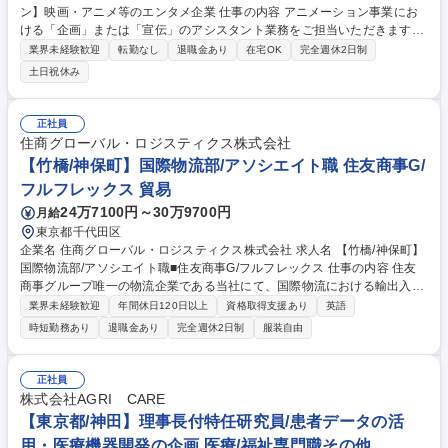
ン】映画・アニメ等のエンタメ企業 仕事の内容 アニメーション事業にお
ける「企画」または「宣伝」のアシスタント業務をご担当いただきます。
ご経験や適性、ご希望を考慮し、下記いずれかのポジションに配属されま
業界未経験歓迎
転勤なし
退職金あり
在宅OK
完全週休2日制
す。 【アニメ企画アシスタントプロデューサー業務】 アニメーション事
土日祝休み
業における企画製作のアシスタント業務をご担当いただきます。クリエイ
ティブ、プロデュース、ビジネス面、音楽 【アニメ宣伝アシスタントプロ
デューサー業務】 多様なプロモーションで作品を国内外のアニメファンに
正社員
広くお届けするお仕事です。宣伝企画、クリエイティブ、デジタルプロモ
住商グローバル・ロジスティクス株式会社
ーションイベント企画など 募集職種 ※第2新卒・業界未経験歓迎【アニメ
【竹橋/神保町】国際物流部/アソシエイト職 住友商事G/
オープン】映画・アニメ等のエンタメ企業
フルフレックス 貿易
24万7100円～30万9700円
月給
東京都千代田区
企業名 住商グローバル・ロジスティクス株式会社 求人名 【竹橋/神保町】
国際物流部/アソシエイト職■住友商事G/フルフレックス 仕事の内容 住友
商事グループ唯一の物流企業である当社にて、国際物流における輸出入・
三国間業務等をお任せします。国際複合一貫輸送手配、コスト/納期などの
業界未経験歓迎
年間休日120日以上
資格取得支援あり
英語
全体管理、船会社との交渉等、幅広い業務に従事いただきます。 ■輸出
時短勤務あり
退職金あり
完全週休2日制
服装自由
入、三国間貿易の手配・見積もり作成 ■関連部署の採算管理 ■顧客、通関
業者・船会社との折衝、価格交渉など ■社内部署との連携（輸出部・輸入
部など） ■既存顧客や紹介顧客の深耕、価格交渉やスケジュール調整 ■商
正社員
材：鉄鋼製品・化学品・タイヤ・生活用品・食品等、多種多様 ■クライア
株式会社AGRI CARE
ント：日系企業、海外日系企業 募集職種 【竹橋/神保町】国際物流部/アソ
【東京都/神田】理事長付特任研究員/患者データの活
シエイト職■住友商事G/フルフレックス
用・医療機器開発の企画 医療/福祉専門職その他