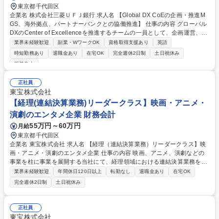
東京都千代田区
企業名 株式会社三菱ＵＦＪ銀行 求人名 【Global DX CoEの企画・推進M
GS、海外拠点、パートナーバンクとの協働推進】 仕事の内容 グローバル
DXのCenter of Excellenceを推進するチームの一員として、企画運営、海
外拠点・海外グループ会社との協働推進、プロジェクトマネジメントに従
業界未経験歓迎
副業・WワークOK
資格取得支援あり
英語
事いただきます。 【魅力】■BPRの基本的な考え方にも触れて頂きつつ、
時短勤務あり
退職金あり
在宅OK
完全週休2日制
土日祝休み
邦銀随一の海外ネットワークを誇る当行に於いて、グローバルベースでD
服装自由
Xの企画・推進・取り纏めなどに携わることが出来ます。 ■服装は通年カ
ジュアル、在宅勤務は50％以上、休暇はもちろん、育休を取る方が多くい
正社員
ます。 ■中途採用も多く、全体の20～30％が中途採用者となり、今後更に
東宝株式会社
拡大予定。DX人材に特化した人事制度があります。 募集職種 【Global D
【経理(連結決算業務)リーダークラス】映画・アニメ・
X CoEの企画・推進MGS、海外拠点、パートナーバンクとの協働推進】
演劇のエンタメ企業 財務会計
55万円～60万円
月給
東京都千代田区
企業名 東宝株式会社 求人名 【経理（連結決算業務）リーダークラス】映
画・アニメ・演劇のエンタメ企業 仕事の内容 映画、アニメ、演劇などの
事業を柱に事業を展開する当社にて、経理領域における連結決算業務をお
任せします。※リーダークラス採用です。 連結財務諸表作成、有価証券報
業界未経験歓迎
年間休日120日以上
転勤なし
退職金あり
在宅OK
告書・決算短信作成、取締役会・経営会議資料作成、などをご担当いただ
完全週休2日制
土日祝休み
きます。 近年海外やアニメ関連の取引が増加しその内容も複雑化していま
す。こうした状況下で会計の専門家に求められる役割と仕事の付加価値は
増加しています。これからの東宝の成長を会計の領域から支え、ともに歩
正社員
んでくれる仲間を募集いたします。 募集職種 【経理（連結決算業務）リ
東宝株式会社