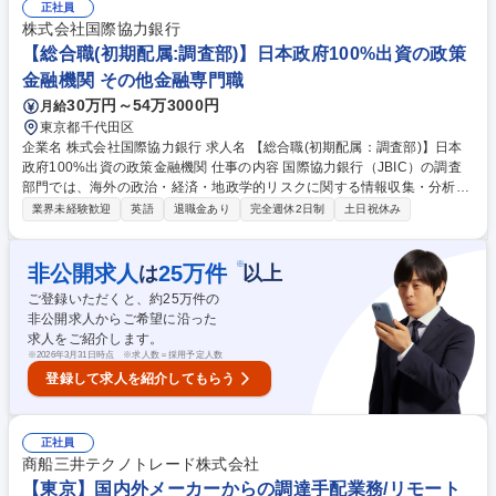
料などの海外からの調達/タンカーの手配/運行管理■石油化学製品(ベンゼ
正社員
ン、キシレンなど)営業・大手商社や消費者えの営業■管理部門・総務・人
株式会社国際協力銀行
事・経理・財務・法務 変更の範囲: 会社の指定する範囲 募集職種 【総合
【総合職(初期配属:調査部)】日本政府100%出資の政策
職】物流管理・営業・企画・管理部門など/石油元売会社/転勤あり
金融機関 その他金融専門職
30万円～54万3000円
月給
東京都千代田区
企業名 株式会社国際協力銀行 求人名 【総合職(初期配属：調査部)】日本
政府100%出資の政策金融機関 仕事の内容 国際協力銀行（JBIC）の調査
部門では、海外の政治・経済・地政学的リスクに関する情報収集・分析・
発信を担う調査職を募集しています。調査部第2ユニットに配属され、各
業界未経験歓迎
英語
退職金あり
完全週休2日制
土日祝休み
国の情勢に関するファクト情報の収集、 専門家との意見交換、役員向けブ
リーフィング資料の作成などを担当。正確かつ中立的な分析を行い、経営
判断を支える重要な役割を果たします。役員との距離が近く、国際的な専
※
非公開求人
25
万件
は
以上
門家とのネットワーク構築も可能。将来的には海外拠点（ニューヨーク、
ご登録いただくと、約
25
万件の
パリ、マニラなど）への赴任のチャンスもあり、グローバルな視点でキャ
非公開求人からご希望に沿った
リアを築けるポジションです。 募集職種 【総合職(初期配属：調査部)】日
求人をご紹介します。
本政府100%出資の政策金融機関
※
2026年3月31日時点 ※求人数＝採用予定人数
登録して求人を紹介してもらう
正社員
商船三井テクノトレード株式会社
【東京】国内外メーカーからの調達手配業務/リモート