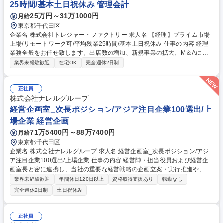
25時間/基本土日祝休み 管理会計
25万円～31万1000円
月給
東京都千代田区
企業名 株式会社トレジャー・ファクトリー 求人名 【経理】プライム市場
上場/リモートワーク可/平均残業25時間/基本土日祝休み 仕事の内容 経理
業務全般をお任せ致します。出店数の増加、新規事業の拡大、M＆Aによ
る業務拡大、また子会社の監査対応や連結決算等の業務拡大に伴う増員募
業界未経験歓迎
在宅OK
完全週休2日制
集。上場企業にて専門性を磨いてキャリアUPしたい方大歓迎です。 【職
務内容】以下業務をご経験に応じてお任せ致します。 ■仕訳入力■請求書
処理■債権/債務管理■決算業務（月次/四半期/年次）■予算及び業績の管理■
正社員
開示資料作成の補助（有価証券報告書等）■監査対応の補助 ※変更の範
株式会社ナレルグループ
囲：会社の定める業務 募集職種 【経理】プライム市場上場/リモートワー
経営企画室_次長ポジション/アジア注目企業100選出/上
ク可/平均残業25時間/基本土日祝休み
場企業 経営企画
71万5400円～88万7400円
月給
東京都千代田区
企業名 株式会社ナレルグループ 求人名 経営企画室_次長ポジション/アジ
ア注目企業100選出/上場企業 仕事の内容 経営陣・担当役員および経営企
画室長と密に連携し、当社の重要な経営戦略の企画立案・実行推進や、社
内の重要プロジェクトの牽引を担当いただける次長クラスを募集します。
業界未経験歓迎
年間休日120日以上
資格取得支援あり
転勤なし
■経営課題の抽出および改善施策の立案・実行 ■中期経営計画に基づく重
完全週休2日制
土日祝休み
点戦略の企画立案・実行推進 ■全社横断プロジェクトの企画・統括 ■経営
陣への提言および意思決定支援 ■経営企画機能の高度化 ■特命事項への対
応 募集職種 経営企画室_次長ポジション/アジア注目企業100選出/上場企
正社員