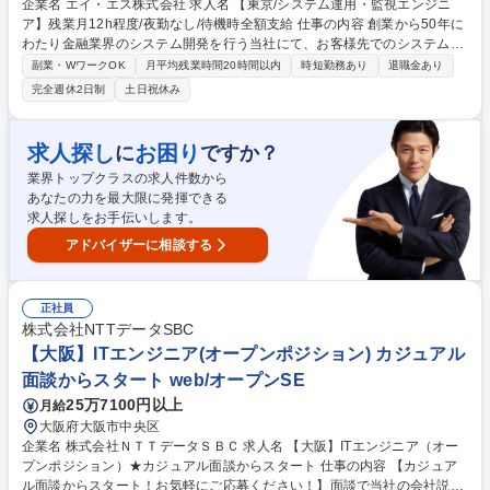
企業名 エイ・エス株式会社 求人名 【東京/システム運用・監視エンジニ
ア】残業月12h程度/夜勤なし/待機時全額支給 仕事の内容 創業から50年に
わたり金融業界のシステム開発を行う当社にて、お客様先でのシステム運
用保守や監視業務をお任せします。残業の少ない環境で着実に専門知識や
副業・WワークOK
月平均残業時間20時間以内
時短勤務あり
退職金あり
スキルを磨けるポジションです。 社員が安心して長く働けるよう、過度な
完全週休2日制
土日祝休み
負担を伴う夜勤案件は原則受託せず、残業超過の懸念があれば営業担当が
お客様へ調整を図ります。万が一の待機期間中も給与は全額支給いたしま
す。配属後は月1回の定期面談で丁寧にフォローいたします。運用監視か
求人探し
お困り
に
ですか？
ら構築フェーズへの挑戦や、学習支援制度と独自の特別休暇を活用し心身
業界トップクラスの求人件数から
共に充実したキャリアを実現できます。 募集職種 【東京/システム運用・
あなたの力を最大限に発揮できる
監視エンジニア】残業月12h程度/夜勤なし/待機時全額支給
求人探しをお手伝いします。
アドバイザーに相談する
正社員
株式会社NTTデータSBC
【大阪】ITエンジニア(オープンポジション) カジュアル
面談からスタート web/オープンSE
25万7100円以上
月給
大阪府大阪市中央区
企業名 株式会社ＮＴＴデータＳＢＣ 求人名 【大阪】ITエンジニア（オー
プンポジション）★カジュアル面談からスタート 仕事の内容 【カジュア
ル面談からスタート！お気軽にご応募ください！】面談で当社の会社説明