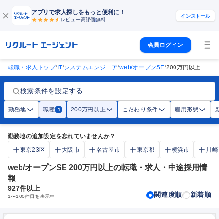
アプリで求人探しをもっと便利に！
インストール
レビュー高評価
無料
会員ログイン
/
/
/
/
転職・求人トップ
IT
システムエンジニア
web/オープンSE
200万円以上
検索条件を設定する
勤務地
職種
200万円以上
こだわり条件
雇用形態
1
勤務地の追加設定を忘れていませんか？
東京23区
大阪市
名古屋市
東京都
横浜市
川崎
web/オープンSE 200万円以上の転職・求人・中途採用情
報
927
件以上
関連度順
新着順
1
〜
100
件目を表示中