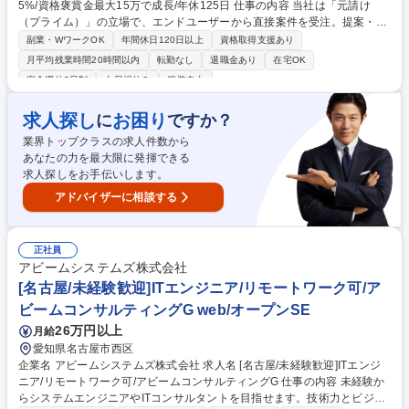
5%/資格褒賞金最大15万で成長/年休125日 仕事の内容 当社は「元請け
（プライム）」の立場で、エンドユーザーから直接案件を受注。提案・要
件定義から開発・運用まで一気通貫で担います。エンジニア一人ひとりが
副業・WワークOK
年間休日120日以上
資格取得支援あり
お客様の声を直接聞き、自分の仕事の成果を実感できる環 境があります。
月平均残業時間20時間以内
転勤なし
退職金あり
在宅OK
主に大手企業の案件に参画し、以下の業務をご担当いただきます。 ◆上流
完全週休2日制
土日祝休み
服装自由
工程への参画：要件定義、提案、ITコンサルティング◆自社チームでの開
発：Webオープン系、Salesforce関連の設計・開発・テスト案件の7割が
求人探し
お困り
に
ですか？
エンドユーザー直取引（元請け）案件。社内の自社チームで開発を行いま
す。 使用言語：PHP／JavaScript／C#／Node.js／Flutter 募集職種 【S
業界トップクラスの求人件数から
E】残業月10h・在宅中心/離職率4.5%/資格褒賞金最大15万で成長/年休12
あなたの力を最大限に発揮できる
5日
求人探しをお手伝いします。
アドバイザーに相談する
正社員
アビームシステムズ株式会社
[名古屋/未経験歓迎]ITエンジニア/リモートワーク可/ア
ビームコンサルティングG web/オープンSE
26万円以上
月給
愛知県名古屋市西区
企業名 アビームシステムズ株式会社 求人名 [名古屋/未経験歓迎]ITエンジ
ニア/リモートワーク可/アビームコンサルティングG 仕事の内容 未経験か
らシステムエンジニアやITコンサルタントを目指せます。技術力とビジネ