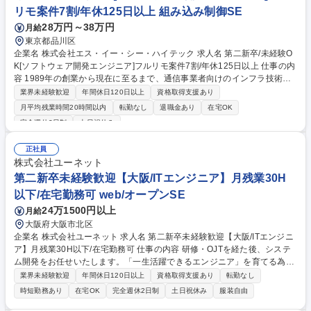
ション】開発/日立グループ/リモート可
リモ案件7割/年休125日以上 組み込み制御SE
28万円～38万円
月給
東京都品川区
企業名 株式会社エス・イー・シー・ハイテック 求人名 第二新卒/未経験O
K[ソフトウェア開発エンジニア]フルリモ案件7割/年休125日以上 仕事の内
容 1989年の創業から現在に至るまで、通信事業者向けのインフラ技術を
強みに、確かな実績を培ってきた当社にて、大手通信キャリア向けのアプ
業界未経験歓迎
年間休日120日以上
資格取得支援あり
リケーション、ミドルウェア、Linuxカーネルの開発をご担当いただきま
月平均残業時間20時間以内
転勤なし
退職金あり
在宅OK
す。 [案件例]■通信キャリア向け5G基地局システムの開発/仮想化NWシス
完全週休2日制
土日祝休み
テムの開発/トラフィック制御システムの開発/通信仮想基盤OS／ミドルウ
ェア開発 他 [魅力/やりがい] 固定電話の交換機開発の時代から、携帯電話
正社員
の登場・ 発展を支えてきた長年のノウハウと信頼により、当社でなくては
株式会社ユーネット
出来ない 案件が多数ございます。 募集職種 第二新卒/未経験OK[ソフトウ
第二新卒未経験歓迎【大阪/ITエンジニア】月残業30H
ェア開発エンジニア]フルリモ案件7割/年休125日以上
以下/在宅勤務可 web/オープンSE
24万1500円以上
月給
大阪府大阪市北区
企業名 株式会社ユーネット 求人名 第二新卒未経験歓迎【大阪/ITエンジニ
ア】月残業30H以下/在宅勤務可 仕事の内容 研修・OJTを経た後、システ
ム開発をお任せいたします。「一生活躍できるエンジニア」を育てる為、
独自の教育・評価制度で技術力×ヒューマンスキルを伸ばすプログラムを
業界未経験歓迎
年間休日120日以上
資格取得支援あり
転勤なし
用意。経験浅くてもしっかり育成します。 【教育体制】3～5名のチーム
時短勤務あり
在宅OK
完全週休2日制
土日祝休み
服装自由
でプロジェクトを組むことが多い環境ですので、メンバーと協力しながら