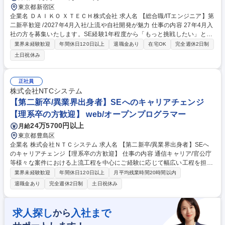
東京都新宿区
企業名 ＤＡＩＫＯ ＸＴＥＣＨ株式会社 求人名 【総合職/ITエンジニア】第
二新卒歓迎 /2027年4月入社/上流や自社開発が魅力 仕事の内容 27年4月入
社の方を募集いたします。SE経験1年程度から「もっと挑戦したい」とい
う意欲にこたえる環境です。手厚い新卒合同研修でマナーも含めた導入か
業界未経験歓迎
年間休日120日以上
退職金あり
在宅OK
完全週休2日制
ら実施、同期がいる環境で切磋琢磨しながら成長可能！ 【配属・業務】製
土日祝休み
造・流通等に向けた業務システムや自社開発パッケージ等の設計・構築を
担当。希望や経験にフィットする部署へ配属します。 【キャリア】まずは
設計や構築などからご担当いただき、4～5年でのリーダー昇格を目指して
正社員
いただきます。 【研修】4月から新卒と同一の合同研修を実施。基礎やマ
株式会社NTCシステム
ナーから学び直せます。研修期間はたっぷり4か月間、さらに2年間のOJT
【第二新卒/異業界出身者】SEへのキャリアチェンジ
あり！ 募集職種 【総合職/ITエンジニア】第二新卒歓迎 /2027年4月入社/
【理系卒の方歓迎】 web/オープンプログラマー
上流や自社開発が魅力
24万5700円以上
月給
東京都豊島区
企業名 株式会社ＮＴＣシステム 求人名 【第二新卒/異業界出身者】SEへ
のキャリアチェンジ【理系卒の方歓迎】 仕事の内容 通信キャリア/官公庁
等様々な案件における上流工程を中心にご経験に応じて幅広い工程を担当
いただきます。 【魅力】 ■担当いただくフェーズは経験に合わせて様々で
業界未経験歓迎
年間休日120日以上
月平均残業時間20時間以内
すが上流の業務にも携わっていただきます。顧客折衝経験や業務知識も習
退職金あり
完全週休2日制
土日祝休み
得できます。 ■期間は1年～10年以上の大規模長期案件が中心となりま
す。大きい業務 では10年/50名規模での開発となりますが、開発メンバは
ローテーション を行うので、様々な業務に係わる事が可能です。 募集職
求人探し
入社まで
から
種 【第二新卒/異業界出身者】SEへのキャリアチェンジ【理系卒の方歓