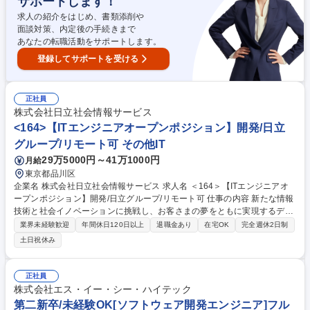
サポートします！
迎】
求人の紹介をはじめ、書類添削や
面談対策、内定後の手続きまで
あなたの転職活動をサポートします。
登録してサポートを受ける
正社員
株式会社日立社会情報サービス
<164>【ITエンジニアオープンポジション】開発/日立
グループ/リモート可 その他IT
29万5000円～41万1000円
月給
東京都品川区
企業名 株式会社日立社会情報サービス 求人名 ＜164＞【ITエンジニアオ
ープンポジション】開発/日立グループ/リモート可 仕事の内容 新たな情報
技術と社会イノベーションに挑戦し、お客さまの夢をともに実現するデジ
タルソリューションを提供します。各種ソリューションの設計/開発に携わ
業界未経験歓迎
年間休日120日以上
退職金あり
在宅OK
完全週休2日制
っていただくことを想定しています。 選考を通じて皆さんのキャリア志向
土日祝休み
を伺いながら、配属先を広く検討させていただきます。システムインテグ
レーション事業、システム運用サービス事業、パッケージ・ソリューショ
ン事業＜日立グループ各社とともに、システムインテグレーション事業を
正社員
はじめ、システム運用サービス事業、ソリューション事業を幅広い業種に
株式会社エス・イー・シー・ハイテック
おいて展開しています。＞ 募集職種 ＜164＞【ITエンジニアオープンポジ
第二新卒/未経験OK[ソフトウェア開発エンジニア]フル