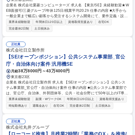
企業名 株式会社栗菱コンピューターズ 求人名 【東京/SE】未経験歓迎★W
EB面接可/三菱グループ/年休125日/残業平均20.2h 仕事の内容 ■大手から
一般企業まで幅広い顧客から受注するシステム開発にて、要件定義・設
計・進捗管理等の上流工程をお任せします。金属物流をはじめ、ECサイ
業界未経験歓迎
年間休日120日以上
資格取得支援あり
在宅OK
ト、金融、通信、電力など多彩な案件で専門性を発揮できます。 【詳細】
完全週休2日制
土日祝休み
■環境：Linux ■情報共有ツール：Zoom、Skype（案件により異なる） ■
変更範囲：当社業務全般 募集職種 【東京/SE】未経験歓迎★WEB面接可/
三菱グループ/年休125日/残業平均20.2h
正社員
株式会社日立製作所
【SE/オープンポジション】公共システム事業部_官公
庁・自治体向け案件 汎用機SE
38万8000円～43万4000円
月給
東京都23区
企業名 株式会社日立製作所 求人名 【SE/オープンポジション】公共シス
テム事業部_官公庁・自治体向け案件 仕事の内容 ■公共システム事業部で
は、官公庁、自治体、外郭団体等、公共・社会分野にて50年以上のIT導入
実績があります。IT経験（アプリ・インフラ）がある方歓迎です。ご経験
業界未経験歓迎
副業・WワークOK
年間休日120日以上
資格取得支援あり
に合わせてポジションを打診させて頂きます。 【案件例】■官公庁から自
時短勤務あり
退職金あり
在宅OK
完全週休2日制
土日祝休み
治体のスマートシティまで大規模施策を支えるプロジェクトリーダー■公
共分野（消防分野）におけるインフラエンジニア■公庁（税務、文教分
野）の大規模施策を支えるプロジェクトリーダー、フロントSE■警察・道
正社員
路分野の事業拡大を推進するシステムエンジニア■外国人共生に係る業務
株式会社丸井グループ
システムの提案～開発プロジェクトリーダ等 募集職種 【SE/オープンポジ
【ローコード推進】月残業2時間/「業務のDX」を推進/