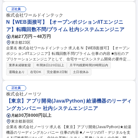
ト/ユーザビリティテスト■開発：アプリケーション開発/インフラ構築/ 自
社内案件 【案件特徴】プライム案件業務を多く請け負っています◎ その
正社員
ためお客様との距離が近く、期待値を超える技術支援サービスを提供でき
株式会社ワールドインテック
ます。 募集職種 【未経験歓迎/ITエンジニア】定期面談でサポート体制充
N【WEB面接可】【オープンポジション/ITエンジニ
実/正社員雇用制度あり
ア】転職回数不問/プライム 社内システムエンジニア
27万円～48万円
月給
東京都23区
企業名 株式会社ワールドインテック 求人名 N【WEB面接可】【オープン
ポジション/ITエンジニア】転職回数不問/プライム 仕事の内容 ■当社のア
プリケーションエンジニアとして、住宅サービスシステム開発の要件定義
からお任せ致します。 【当社について】https://www.witc.co.jp/si-c/ ・大
業界未経験歓迎
年間休日120日以上
月平均残業時間20時間以内
学向けシステム開発 ・医療向けパッケージソフト開発 ・倉庫管理システ
退職金あり
在宅OK
完全週休2日制
土日祝休み
ム開発 【言語/環境】C、C++、Android、Simulink、Linux、PostgreSQ
L、Shell、 Python、AWS、Windows、Java、Ｃ＃、Spring、ORACL
E、SQLServer、ASP、JavaScript、HTML、XML、SQL、PL/SQL、VB.
正社員
NET ◇変更の範囲：会社の定める業務 募集職種 N【WEB面接可】【オー
株式会社ノーリツ
プンポジション/ITエンジニア】転職回数不問/プライム
【東京】アプリ開発(Java/Python) 給湯機器のリーディ
ングカンパニー 社内システムエンジニア
30万8000円以上
月給
東京都新宿区
企業名 株式会社ノーリツ 求人名 【東京】アプリ開発(Java/Python)★給湯
機器のリーディングカンパニー 仕事の内容 ■ノーリツのIT・デジタルを支