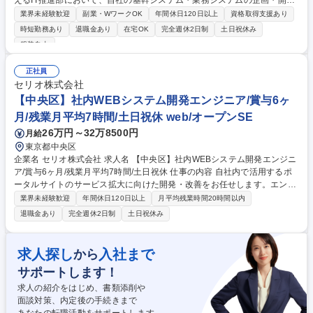
えるIT推進部において、自社の基幹システム・業務システムの企画・開発
や刷新・改善などIT企画の策定を中心とした幅広い業務を担当いただきま
業界未経験歓迎
副業・WワークOK
年間休日120日以上
資格取得支援あり
す。 【業務詳細】■最新IT動向調査及び新サービス・新業務システムの企
時短勤務あり
退職金あり
在宅OK
完全週休2日制
土日祝休み
画・導入検討 ■自社の基幹システム・業務システムの改善、機能追加、業
服装自由
務効率化等の企画立案と構築 ■社内業務部門（システムオーナー）との折
衝（要望ヒアリング、要件定義、スケジュール調整等） ■開発ベンダーコ
正社員
ントロール（詳細仕様検討、進捗管理等） など 募集職種 【東京】アプリ
セリオ株式会社
開発(Java/Python)★給湯機器のリーディングカンパニー
【中央区】社内WEBシステム開発エンジニア/賞与6ヶ
月/残業月平均7時間/土日祝休 web/オープンSE
26万円～32万8500円
月給
東京都中央区
企業名 セリオ株式会社 求人名 【中央区】社内WEBシステム開発エンジニ
ア/賞与6ヶ月/残業月平均7時間/土日祝休 仕事の内容 自社内で活用するポ
ータルサイトのサービス拡大に向けた開発・改善をお任せします。エンジ
ニアがより利用しやすいポータルサイトを目指し、品質向上やセキュリテ
業界未経験歓迎
年間休日120日以上
月平均残業時間20時間以内
ィ、デザインの評価・改善を共に行う業務です。 ▼アーキテクチャ 言
退職金あり
完全週休2日制
土日祝休み
語：C＃、JavaScript など OS：Windows、iOS、Android DB：SQLServ
er、Oracle ■エンドユーザーである自社社員の声を直接聞き反映できるや
りがい ■フレックスタイム制を活用した、柔軟で無理のない柔軟な働き方
求人探し
入社まで
から
募集職種 【中央区】社内WEBシステム開発エンジニア/賞与6ヶ月/残業月
サポートします！
平均7時間/土日祝休
求人の紹介をはじめ、書類添削や
面談対策、内定後の手続きまで