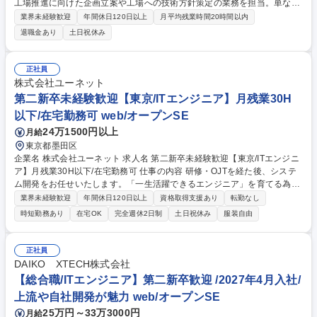
工場推進に向けた企画立案や工場への技術方針策定の業務を担当。単なる
システム開発に留まらず、経営視点でキユーピーの生産体制の将来像を考
業界未経験歓迎
年間休日120日以上
月平均残業時間20時間以内
える魅力と成長を楽しめます環境です。 ご入社後は、担当工場に対する食
退職金あり
土日祝休み
品工場のオペレーションで使用するIT/OTシステムの導入・運用支援・外
部委託含めた改良開発と生産システム群の統合推進（運用/保守課題の抽
出、可視化と改良・標準化策の立案、実行）を担当していただきます。ご
正社員
経験に応じて、工場の品質、生産性向上に向けたIT/OTシステムのロード
株式会社ユーネット
マップ策定・実行と基幹システムと現場システムとの機能区分けやクラウ
第二新卒未経験歓迎【東京/ITエンジニア】月残業30H
ドデータ連携などをお任せします。 募集職種 管理職候補【開発/PM】工場
以下/在宅勤務可 web/オープンSE
の効率化に向けた生産システムの導入・運用支援
24万1500円以上
月給
東京都墨田区
企業名 株式会社ユーネット 求人名 第二新卒未経験歓迎【東京/ITエンジニ
ア】月残業30H以下/在宅勤務可 仕事の内容 研修・OJTを経た後、システ
ム開発をお任せいたします。「一生活躍できるエンジニア」を育てる為、
独自の教育・評価制度で技術力×ヒューマンスキルを伸ばすプログラムを
業界未経験歓迎
年間休日120日以上
資格取得支援あり
転勤なし
用意。経験浅くてもしっかりと育成します。 【教育体制】3～5名のチー
時短勤務あり
在宅OK
完全週休2日制
土日祝休み
服装自由
ムでプロジェクトを組むことが多い環境ですので、メンバーと協力しなが
ら業務を行うことができます。わからないことは質問ができる風土であ
り、スキル習得研修も豊富にございますので、経験浅くても意欲重視で上
正社員
流案件へアサインすることもあります。 【キャリア】管理職としてマネジ
DAIKO XTECH株式会社
メントを行うポジションやエンジニアとしてプロを目指すポジションな
【総合職/ITエンジニア】第二新卒歓迎 /2027年4月入社/
ど、希望に沿ったキャリアを支援します。 募集職種 第二新卒未経験歓迎
上流や自社開発が魅力 web/オープンSE
【東京/ITエンジニア】月残業30H以下/在宅勤務可
25万円～33万3000円
月給