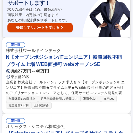
です。 募集職種 【中野坂上/SE】未経験から★流通業界の経験歓迎/約9
サポートします！
3％が未経験から成長
求人の紹介をはじめ、書類添削や
面談対策、内定後の手続きまで
あなたの転職活動をサポートします。
登録してサポートを受ける
正社員
株式会社ワールドインテック
N【オープンポジション/ITエンジニア】転職回数不問
プライム上場 WEB面接可 web/オープンSE
27万円～48万円
月給
東京都23区
企業名 株式会社ワールドインテック 求人名 N【オープンポジション/ITエ
ンジニア】転職回数不問★プライム上場★WEB面接可 仕事の内容 ■当社
のアプリケーションエンジニアとして、住宅サービスシステム開発の要件
定義からお任せ予定です。 【当社について】https://www.witc.co.jp/si-c/
年間休日120日以上
月平均残業時間20時間以内
退職金あり
在宅OK
・大学向けシステム開発 ・医療向けパッケージソフト開発 ・倉庫管理シ
完全週休2日制
土日祝休み
ステム開発 【言語/環境】C、C++、Android、Simulink、Linux、Postgre
SQL、Shell、 Python、AWS、Windows、Java、Ｃ＃、Spring、ORACL
E、SQLServer、ASP、JavaScript、HTML、XML、SQL、PL/SQL、VB.
正社員
NET 募集職種 N【オープンポジション/ITエンジニア】転職回数不問★プ
オリックス・システム株式会社
ライム上場★WEB面接可