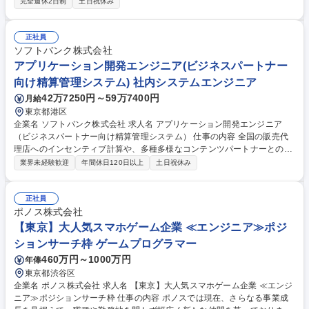
完全週休2日制
土日祝休み
日次、週次、月次、年次処理のサポート業務 ■自治体ユーザーからのシス
テムに関する問い合わせ対応 ■他社システムからADWORLDへの入れ替え
に伴うシステム説明 ■導入に向けた要件定義（顧客折衝、フロントSE業
正社員
務） ■導入後の操作方法や使い方の支援・レクチャー ■各種要望に対する
ソフトバンク株式会社
調整および保守・スポット案件対応 募集職種 愛知【システムエンジニア
アプリケーション開発エンジニア(ビジネスパートナー
(自治体向け)】日立Gの安定基盤/平均月残業20h以下
向け精算管理システム) 社内システムエンジニア
42万7250円～59万7400円
月給
東京都港区
企業名 ソフトバンク株式会社 求人名 アプリケーション開発エンジニア
（ビジネスパートナー向け精算管理システム） 仕事の内容 全国の販売代
理店へのインセンティブ計算や、多種多様なコンテンツパートナーとの精
算や請求、支払という会社の基盤となる大規模、大量件数の処理を可能と
業界未経験歓迎
年間休日120日以上
土日祝休み
するシステムの企画／開発を担います。 【主な業務】 ■通信事業における
ビジネスパートナー精算システムの開発 ■業務分析／要件定義から開発リ
リースまでの一連の工程のシステム開発と保守や、社内横断的なプロジェ
正社員
クトの遂行や業務企画推進、新たなIT技術の推進や導入検討 ソフトバンク
ポノス株式会社
サービスにおけるビジネスパートナー精算などのバックヤード系システム
【東京】大人気スマホゲーム企業 ≪エンジニア≫ポジ
をご担当いただきます。 募集職種 アプリケーション開発エンジニア（ビ
ションサーチ枠 ゲームプログラマー
ジネスパートナー向け精算管理システム）
460万円～1000万円
年俸
東京都渋谷区
企業名 ポノス株式会社 求人名 【東京】大人気スマホゲーム企業 ≪エンジ
ニア≫ポジションサーチ枠 仕事の内容 ポノスでは現在、さらなる事業成