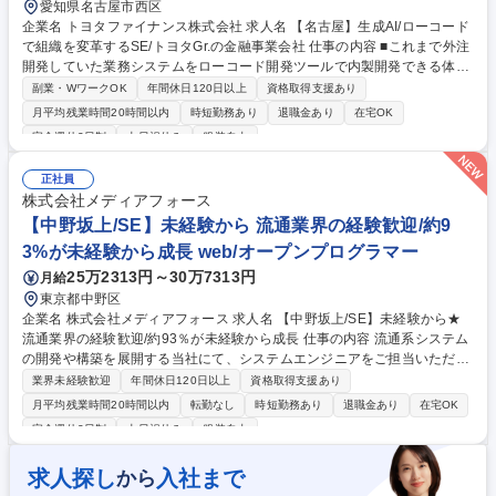
愛知県名古屋市西区
企業名 トヨタファイナンス株式会社 求人名 【名古屋】生成AI/ローコード
で組織を変革するSE/トヨタGr.の金融事業会社 仕事の内容 ■これまで外注
開発していた業務システムをローコード開発ツールで内製開発できる体制
とするための社内教育整備、開発手順などガバナンス整備、業務システム
副業・WワークOK
年間休日120日以上
資格取得支援あり
開発・改善推進をご担当いただきます。 【具体的には】・IntraーMartで
月平均残業時間20時間以内
時短勤務あり
退職金あり
在宅OK
の内製業務システム開発体制の整備と開発推進・UiPathでのRPA、AIエー
完全週休2日制
土日祝休み
服装自由
ジェントの構築 【組織について】・全社が使うITインフラやツールの導
入/利活用をするチームと、自部門で業務システムを内製開発するチームが
正社員
協力する体制で全社のデジタル変革を推進しています・業務システムの内
株式会社メディアフォース
製開発にチャレンジするため、それに伴って内製開発体制の採用強化を行
【中野坂上/SE】未経験から 流通業界の経験歓迎/約9
っております。 募集職種 【名古屋】生成AI/ローコードで組織を変革する
SE/トヨタGr.の金融事業会社
3%が未経験から成長 web/オープンプログラマー
25万2313円～30万7313円
月給
東京都中野区
企業名 株式会社メディアフォース 求人名 【中野坂上/SE】未経験から★
流通業界の経験歓迎/約93％が未経験から成長 仕事の内容 流通系システム
の開発や構築を展開する当社にて、システムエンジニアをご担当いただき
ます。入社後は4ヶ月間のエンジニアリング研修を受講し基礎から一連の
業界未経験歓迎
年間休日120日以上
資格取得支援あり
開発工程を習得可能な体制です。 ■流通系大手企業のシステム構築 ■有名
月平均残業時間20時間以内
転勤なし
時短勤務あり
退職金あり
在宅OK
企業のサービス構築 ■プロジェクト運営上の課題解決 ■顧客とのミーティ
完全週休2日制
土日祝休み
服装自由
ングでの進捗報告 ■継続受注に向けた提案検討 【仕事の魅力】前職の業務
知見をアドバンテージとし新たに学ぶシステム知見と掛け合わせることで
求人探し
入社まで
から
早期に活躍できます。物流システムのスペシャリストを目指すことが可能