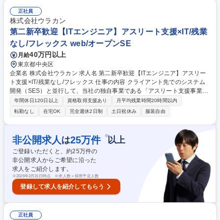
流工程～リリースまでのリード ■システムアーキテクチャの検討や設計 ■
パートナー企業との協業・ベンダーコントロール ■オフショア開発チーム
正社員
との連携 募集職種 L＜EP＞【EPシステム開発第1部】業務・Webアプリ
株式会社ウラカン
開発エンジニア（メンバー）
第二新卒歓迎【ITエンジニア】アスリート支援×IT/残業
なし/フレックス web/オープンSE
40万円以上
月給
東京都中央区
企業名 株式会社ウラカン 求人名 第二新卒歓迎【ITエンジニア】アスリー
ト支援×IT/残業なし/フレックス 仕事の内容 クライアント先でのシステム
開発（SES）と並行して、当社の独自事業である「アスリート支援事業」
におけるエンジニアとして、現役アスリート等の育成をお任せします。
年間休日120日以上
資格取得支援あり
月平均残業時間20時間以内
【開発業務】 Web系、業務系システム、インフラ構築など、あなたのス
転勤なし
在宅OK
完全週休2日制
土日祝休み
服装自由
キルセットに合わせた案件にアサインします。 【教育・支援業務】 未経
験からエンジニアを目指す当社所属のアスリート社員に対し、技術指導や
キャリア相談を行っていただきます。 ※変更の範囲：当社業務全般 募集
※
非公開求人
25
万件
は
以上
職種 第二新卒歓迎【ITエンジニア】アスリート支援×IT/残業なし/フレック
ご登録いただくと、約
25
万件の
ス
非公開求人からご希望に沿った
求人をご紹介します。
※
2026年3月31日時点 ※求人数＝採用予定人数
登録して求人を紹介してもらう
正社員