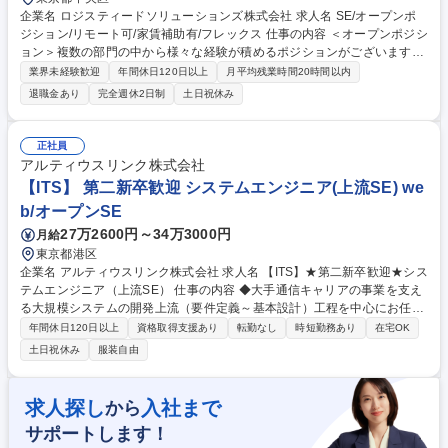
企業名 ロジスティードソリューションズ株式会社 求人名 SE/オープンポ
ジション/リモート可/家賃補助有/フレックス 仕事の内容 ＜オープンポジシ
ョン＞複数の部門の中から様々な経験が積めるポジションがございます。
ご経験やご志向にあわせご活躍いただける最適なポジションをご提案させ
業界未経験歓迎
年間休日120日以上
月平均残業時間20時間以内
ていただきます。まずはお気軽にご応募ください。 親会社である(株)ロジ
退職金あり
完全週休2日制
土日祝休み
スティードをはじめ、(株)日立製作所,日立Grのお客様、その他外販ユーザ
様向けに物流システムの企画・開発・提案などを行います。ロジスティー
ドソリューションズが中心となって、お客様の物流要件・運営現場の要件
正社員
確認から、設計作業・開発作業・導入テスト・稼働時の支援を行っており
アルティウスリンク株式会社
ます。【魅力】残業はフレックスタイム制、平均14.8時間/月、リモートワ
【ITS】 第二新卒歓迎 システムエンジニア(上流SE) we
ーク率60％と働きやすい環境です。 募集職種 SE/オープンポジション/リ
b/オープンSE
モート可/家賃補助有/フレックス
27万2600円～34万3000円
月給
東京都港区
企業名 アルティウスリンク株式会社 求人名 【ITS】★第二新卒歓迎★シス
テムエンジニア（上流SE） 仕事の内容 ◆大手通信キャリアの事業を支え
る大規模システムの開発上流（要件定義～基本設計）工程を中心にお任せ
します。 【具体的には…】■事業案件や関係部門からヒアリング ■開発対
年間休日120日以上
資格取得支援あり
転勤なし
時短勤務あり
在宅OK
象のシステムを特定 ■システム担当と開発要件確認 ■要件定義書の作成 ■
土日祝休み
服装自由
開発パートナーとの調整、ベンダーコントロール 【システム例】 ■フロン
ト系：コールセンターや店舗向けの業務用システム ■基幹系：顧客管理、
契約管理、請求管理、社内向けシステム開発 募集職種 【ITS】★第二新卒
求人探し
入社まで
から
歓迎★システムエンジニア（上流SE）
サポートします！