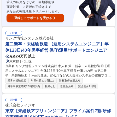
求人の紹介をはじめ、書類添削や
面談対策、内定後の手続きまで
あなたの転職活動をサポートします。
登録してサポートを受ける
正社員
リンク情報システム株式会社
第二新卒・未経験歓迎 【運用システムエンジニア】年
休123日/40年黒字経営 保守/運用/サポートエンジニア
24万円以上
月給
東京都千代田区
企業名 リンク情報システム株式会社 求人名 第二新卒・未経験歓迎◎【運
用システムエンジニア】年休123日/40年黒字経営 仕事の内容 ≪第二新
卒・未経験歓迎！≫公共放送、官公庁などの大規模システムの運用プロジ
ェクトにおいて、業務支援やデータ集計、運用・監視等の業務をお任せ。
業界未経験歓迎
年間休日120日以上
資格取得支援あり
将来的には運用エンジニアのリーダーなどを目指せます。 【入社後】技術
月平均残業時間20時間以内
転勤なし
退職金あり
完全週休2日制
スキルなどWEB研修を実施し基本情報技術者試験やLinuCレベル1取得な
どの取得を目指します。公共放送、官公庁などの大規模システムの運用プ
ロジェクトにおいて、業務支援やデータ集計、運用・保守等の業務に従事
正社員
していただきます。 経験やスキルを磨く中で、希望や適性について相談し
株式会社フィジオ
将来的には運用エンジニアのリーダー、インフラエンジニア、クラウドエ
東京【未経験アプリエンジニア】プライム案件7割/研修
ンジニア等を目指していただきます。 募集職種 第二新卒・未経験歓迎◎