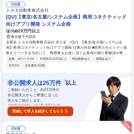
果予測モデルの構築 ■決済サービスにおける顧客データ分析 ■AIベンダー
正社員
での各業界に特化した機械学習モデル実装 等 ※変更の範囲：会社の定め
トヨタ自動車株式会社
る業務 募集職種 10/1入社【AIエンジニア】エンジニアのキャリア形成を
[QU]【東京/名古屋/システム企画】商用コネクティッド
最重要視/未経験OK！
向けアプリ開発 システム企画
29万円以上
月給
東京都千代田区
企業名 トヨタ自動車株式会社 求人名 ［QU］【東京/名古屋/システム企
画】商用コネクティッド向けアプリ開発 仕事の内容 ■世界のモビリティ産
業をリードする当社にて、商用車をお使い頂くお客様の困り事解決や車両
データの更なる付加価値向上を目指し商用車向けコネクティッド開発を担
副業・WワークOK
年間休日120日以上
時短勤務あり
退職金あり
当いただきます。具体的にはパブリッククラウドを 活用し以下のようなア
在宅OK
完全週休2日制
プリ企画/開発業務をメインにお任せいたします。 【詳細】商用車から収
集するデータ収集蓄積プラットフォーム構築及び最適化/商用のお客様の事
業に貢献できるコネクティッドシステムソリューションの企画 【サービス
※
非公開求人
25
万件
は
以上
例】■物流事業者様向け輸送オペレーション支援システム■商用電動車向け
ご登録いただくと、約
25
万件の
エネルギーマネジメントサービス 募集職種 ［QU］【東京/名古屋/システ
非公開求人からご希望に沿った
ム企画】商用コネクティッド向けアプリ開発
求人をご紹介します。
※
2026年3月31日時点 ※求人数＝採用予定人数
登録して求人を紹介してもらう
正社員