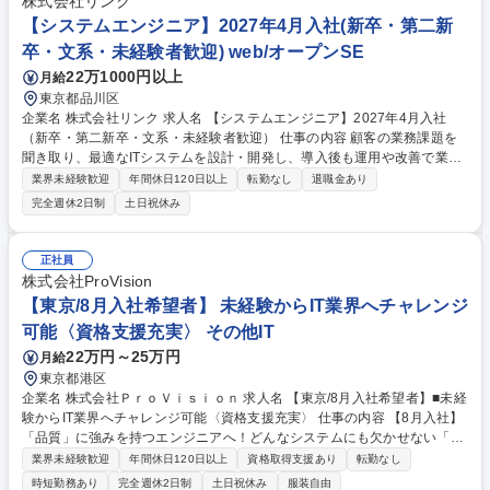
株式会社リンク
【システムエンジニア】2027年4月入社(新卒・第二新
卒・文系・未経験者歓迎) web/オープンSE
22万1000円以上
月給
東京都品川区
企業名 株式会社リンク 求人名 【システムエンジニア】2027年4月入社
（新卒・第二新卒・文系・未経験者歓迎） 仕事の内容 顧客の業務課題を
聞き取り、最適なITシステムを設計・開発し、導入後も運用や改善で業務
効率化を支える仕事です。チームで協力し未経験から成長できる環境が整
業界未経験歓迎
年間休日120日以上
転勤なし
退職金あり
っています。 【具体的業務】 ・業務システム・Webシステムの設計・開
完全週休2日制
土日祝休み
発 ・テスト・導入支援 ・システム運用・保守 ・インフラ関連業務（案件
による） 募集職種 【システムエンジニア】2027年4月入社（新卒・第二
新卒・文系・未経験者歓迎）
正社員
株式会社ProVision
【東京/8月入社希望者】 未経験からIT業界へチャレンジ
可能〈資格支援充実〉 その他IT
22万円～25万円
月給
東京都港区
企業名 株式会社ＰｒｏＶｉｓｉｏｎ 求人名 【東京/8月入社希望者】■未経
験からIT業界へチャレンジ可能〈資格支援充実〉 仕事の内容 【8月入社】
「品質」に強みを持つエンジニアへ！どんなシステムにも欠かせない「品
質保証」分野で豊富な実績を持つProVision。手厚い研修や豊富な案件を
業界未経験歓迎
年間休日120日以上
資格取得支援あり
転勤なし
通じて品質スキルを磨き、ITキャリア叶えませんか？ 品質を中心とした多
時短勤務あり
完全週休2日制
土日祝休み
服装自由