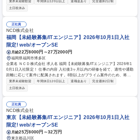
的には上流工程や要件定義に携わることができ、市場価値の高いエンジニ
業界未経験歓迎
年間休日120日以上
退職金あり
完全週休2日制
アになることが可能です。 ★未経験エンジニアを多数採用してきた実績あ
土日祝休み
る育成プログラムで安心/入社後のステップ（例）★ 1～3か月目：丁寧なI
T基礎研修で、「ITの基礎知識から現場で役立つ実践的なスキルを習得」 4
か月目以降：配属先でチームの一員として参画。運用補助業務に参加 1～
正社員
2年目：小規模機能の設計・開発・運用を担当 3年目以降：上流工程（要
NCD株式会社
件定義・設計）やチームリーダーに挑戦可能 募集職種 長崎【未経験募集/I
福岡【未経験募集/ITエンジニア】2026年10月1日入社
Tエンジニア】2026年10月1日入社限定！
限定! web/オープンSE
22万8000円～27万2000円
月給
福岡県福岡市博多区
企業名 ＮＣＤ株式会社 求人名 福岡【未経験募集/ITエンジニア】2026年1
0月1日入社限定！ 仕事の内容 入社後3ヶ月以内の研修を経て、適性や通勤
距離に応じて案件に配属されます。8割以上がプライム案件のため、将来
的には上流工程や要件定義に携わることができ、市場価値の高いエンジニ
業界未経験歓迎
年間休日120日以上
退職金あり
完全週休2日制
アになることが可能です。 ★未経験エンジニアを多数採用してきた実績あ
土日祝休み
る育成プログラムで安心/入社後のステップ（例）★ 1～3か月目：丁寧なI
T基礎研修で、「ITの基礎知識から現場で役立つ実践的なスキルを習得」 4
か月目以降：配属先でチームの一員として参画。運用補助業務に参加 1～
正社員
2年目：小規模機能の設計・開発・運用を担当 3年目以降：上流工程（要
NCD株式会社
件定義・設計）やチームリーダーに挑戦可能 募集職種 福岡【未経験募集/I
東京【未経験募集/ITエンジニア】2026年10月1日入社
Tエンジニア】2026年10月1日入社限定！
限定! web/オープンSE
25万8000円～32万円
月給
東京都品川区