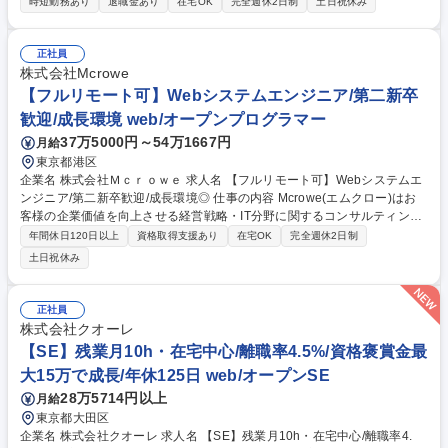
時短勤務あり
退職金あり
在宅OK
完全週休2日制
土日祝休み
フコク生命からの仕事がメインで一次請けとして上流工程から参画し、下
流工程まで全ての開発工程を担当します。生命保険のシステムは複雑かつ
大規模である上に、長期的な高い信頼性とセキュリティを必要とするた
正社員
め、高い技術力が求められます。 【キャリア】将来的にはプロジェクトリ
株式会社Mcrowe
ーダー・マネージャーとしてマネジメントを中心に、生命保険のシステム
【フルリモート可】Webシステムエンジニア/第二新卒
のスペシャリストとしてご活躍頂くことを期待します。 募集職種 経験者
歓迎/成長環境 web/オープンプログラマー
歓迎【アプリケーションエンジニア】フコク生命システムユーザ系SIer
37万5000円～54万1667円
月給
東京都港区
企業名 株式会社Ｍｃｒｏｗｅ 求人名 【フルリモート可】Webシステムエ
ンジニア/第二新卒歓迎/成長環境◎ 仕事の内容 Mcrowe(エムクロー)はお
客様の企業価値を向上させる経営戦略・IT分野に関するコンサルティング
やシステム開発を行っています。経験豊富なエンジニアの下、ご経験に応
年間休日120日以上
資格取得支援あり
在宅OK
完全週休2日制
じて設計から開発までご担当いただきます。 早期からプロジェクトの実務
土日祝休み
に関わり、設計・開発・テストといった一連の工程を経験しながら、エン
ジニアとしての基礎力を着実に身につけていただきます。 【主な業務内
容】 ■システム開発・改修関連■テスト・品質管理■保守・運用 ■業務改
正社員
善・ドキュメント作成 等 募集職種 【フルリモート可】Webシステムエン
株式会社クオーレ
ジニア/第二新卒歓迎/成長環境◎
【SE】残業月10h・在宅中心/離職率4.5%/資格褒賞金最
大15万で成長/年休125日 web/オープンSE
28万5714円以上
月給
東京都大田区
企業名 株式会社クオーレ 求人名 【SE】残業月10h・在宅中心/離職率4.