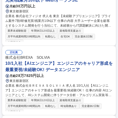
充実/残業月10h以下 web/オープンSE
【運用システムエンジニア】年休123日/40年黒字経営
30万円以上
月給
東京都新宿区
企業名 株式会社フィジオ 求人名 東京【未経験アプリエンジニア】プライ
ム案件7割/研修充実/残業月10h以下 仕事の内容 大手ユーザー企業を顧客
とするシステム開発を行う当社にて、未経験からIT課題解決に向けた開発
業務をお任せします。充実した研修体制のもと、まずは基礎を学びプログ
業界未経験歓迎
年間休日120日以上
資格取得支援あり
ラマ・SEへとステップアップします。 入社前後はProgate利用支援やIT基
月平均残業時間20時間以内
転勤なし
在宅OK
完全週休2日制
礎、社長によるビジネス研修など手厚い教育体制を用意しています。配属
土日祝休み
後は3～5名のチーム体制で先輩の近くで業務を学べるため、未経験でも安
心です。将来的にはEC、保険、不動産など様々な業界のシステム企画や
正社員
要件定義といった最上流工程まで、個々の目指すキャリアに応じて幅広く
株式会社BREXA SOLVIA
活躍できる環境が整っています。 募集職種 東京【未経験アプリエンジニ
10/1入社【AIエンジニア】エンジニアのキャリア形成を
ア】プライム案件7割/研修充実/残業月10h以下
最重要視/未経験OK! データエンジニア
28万7825円以上
月給
東京都新宿区
企業名 株式会社ＢＲＥＸＡ ＳＯＬＶＩＡ 求人名 10/1入社【AIエンジニ
ア】エンジニアのキャリア形成を最重要視/未経験OK！ 仕事の内容 AIエン
ジニアとして、AIシステム開発に伴うデータ分析・アルゴリズム実装等を
お任せします。入社後3ヶ月間の機械学習研修で知識を習得いただき、
業界未経験歓迎
年間休日120日以上
資格取得支援あり
様々なクライアント先でご活躍いただきます。 【プロジェクト例】 ■画像
月平均残業時間20時間以内
転勤なし
時短勤務あり
完全週休2日制
の欠陥検出アルゴリズム ■エンターテイメント企業のユーザー分析 ■大学
土日祝休み
内の履修科目レコメンドシステム ■インターネット広告代理店企業での効