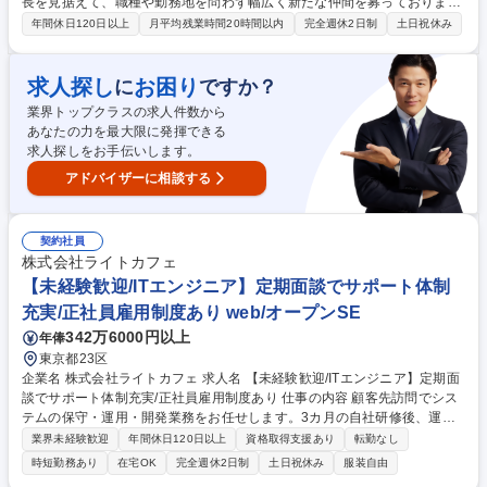
長を見据えて、職種や勤務地を問わず幅広く新たな仲間を募っておりま
す。 本枠は、現在公開されている特定の職種以外で、弊社への参画を熱望
年間休日120日以上
月平均残業時間20時間以内
完全週休2日制
土日祝休み
される方向けの窓口です。 ご応募いただいた情報を基に、社内にて適切な
ポジションを検討させていただきます。 ◎ポジション例 ・C++エンジニ
ア（運用タイトル）・Unityエンジニア（運用タイトル） ・Unityエンジニ
求人探し
お困り
に
ですか？
ア（新規タイトル）・エンジニア（新規カジュアルゲーム）など 募集職種
業界トップクラスの求人件数から
【東京】大人気スマホゲーム企業 ≪エンジニア≫ポジションサーチ枠
あなたの力を最大限に発揮できる
求人探しをお手伝いします。
アドバイザーに相談する
契約社員
株式会社ライトカフェ
【未経験歓迎/ITエンジニア】定期面談でサポート体制
充実/正社員雇用制度あり web/オープンSE
342万6000円以上
年俸
東京都23区
企業名 株式会社ライトカフェ 求人名 【未経験歓迎/ITエンジニア】定期面
談でサポート体制充実/正社員雇用制度あり 仕事の内容 顧客先訪問でシス
テムの保守・運用・開発業務をお任せします。3カ月の自社研修後、運用
保守などの下流工程を経て、ゆくゆくは開発エンジニアやリーダー・マネ
業界未経験歓迎
年間休日120日以上
資格取得支援あり
転勤なし
ジメントなど上流工程でご活躍いただけます。 ■運用：システム問い合わ
時短勤務あり
在宅OK
完全週休2日制
土日祝休み
服装自由
せ対応/データ抽出管理/アカウント管理■QA(品質保証)：システム機能テス