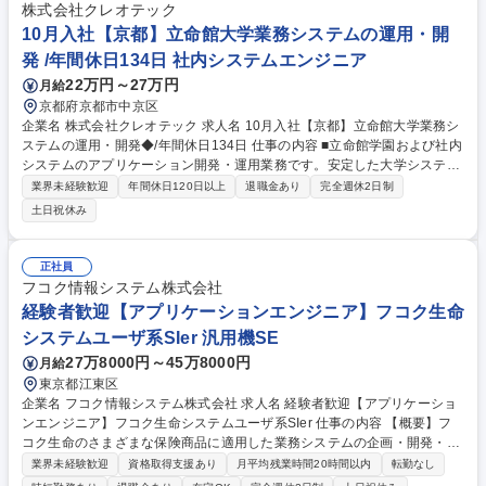
株式会社クレオテック
10月入社【京都】立命館大学業務システムの運用・開
発 /年間休日134日 社内システムエンジニア
22万円～27万円
月給
京都府京都市中京区
企業名 株式会社クレオテック 求人名 10月入社【京都】立命館大学業務シ
ステムの運用・開発◆/年間休日134日 仕事の内容 ■立命館学園および社内
システムのアプリケーション開発・運用業務です。安定した大学システム
を支えるポジションです。長期的に腰を据えてシステムに関わりたい方を
業界未経験歓迎
年間休日120日以上
退職金あり
完全週休2日制
歓迎します。 【具体的な業務】 ・立命館学園の業務システムおよびアプ
土日祝休み
リケーションの運用保守開発業務 ・ユーザーからの問い合わせ対応とサポ
ート 等 ・アプリケーションの運用保守、SQLを使用したデータベースの
運用保守 ・アプリケーションの開発 募集職種 10月入社【京都】立命館大
正社員
学業務システムの運用・開発◆/年間休日134日
フコク情報システム株式会社
経験者歓迎【アプリケーションエンジニア】フコク生命
システムユーザ系SIer 汎用機SE
27万8000円～45万8000円
月給
東京都江東区
企業名 フコク情報システム株式会社 求人名 経験者歓迎【アプリケーショ
ンエンジニア】フコク生命システムユーザ系SIer 仕事の内容 【概要】フ
コク生命のさまざまな保険商品に適用した業務システムの企画・開発・保
守を担当。※経験に応じて、メインフレーム系システム(COBOL)またはオ
業界未経験歓迎
資格取得支援あり
月平均残業時間20時間以内
転勤なし
ープン系システム(Java、C＃、VB、VB.NETなど)を担当 【具体的には】