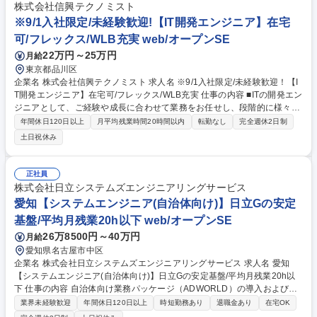
株式会社信興テクノミスト
※9/1入社限定/未経験歓迎!【IT開発エンジニア】在宅
可/フレックス/WLB充実 web/オープンSE
22万円～25万円
月給
東京都品川区
企業名 株式会社信興テクノミスト 求人名 ※9/1入社限定/未経験歓迎！【I
T開発エンジニア】在宅可/フレックス/WLB充実 仕事の内容 ■ITの開発エン
ジニアとして、ご経験や成長に合わせて業務をお任せし、段階的に様々な
ご経験・スキルを積んで頂きます。主に官公庁や自治体、公共インフラ関
年間休日120日以上
月平均残業時間20時間以内
転勤なし
完全週休2日制
連企業・団体向けのシステム開発に携わって頂きます。 【キャリアステッ
土日祝休み
プ】 入社後は1.5ヶ月の丁寧な技術研修があり、ITエンジニアの基礎から
しっかり習得できます。現場では各社のコアパートナーとして、要件定義
などの上流工程から設計・開発まで、スキルに合わせた幅広いフェーズに
正社員
挑戦可能。外部セミナーの受講費用負担や、200種以上を対象とした資格
株式会社日立システムズエンジニアリングサービス
手当など、あなたのキャリアアップを全方位からバックアップします！ 募
愛知【システムエンジニア(自治体向け)】日立Gの安定
集職種 ※9/1入社限定/未経験歓迎！【IT開発エンジニア】在宅可/フレック
基盤/平均月残業20h以下 web/オープンSE
ス/WLB充実
26万8500円～40万円
月給
愛知県名古屋市中区
企業名 株式会社日立システムズエンジニアリングサービス 求人名 愛知
【システムエンジニア(自治体向け)】日立Gの安定基盤/平均月残業20h以
下 仕事の内容 自治体向け業務パッケージ（ADWORLD）の導入および運
用保守をご担当いただきます。ユーザーからの問い合わせ対応や、システ
業界未経験歓迎
年間休日120日以上
時短勤務あり
退職金あり
在宅OK
ム入れ替え時の要件定義・導入支援などをお任せします。 【業務内容】■