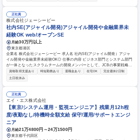
彩なカリキュラムを通じて、実務に使えるスキルが身に付きます。研修後
は、品質検証の業務を担当いただく想定ですが、 配属されるプロジェクト
については品質検証のみならず、ロボットなど最先端技術に関わる案件も
正社員
あるので、エンジニアとしてさらに自身の市場価値を高めることができま
株式会社ジェーシービー
す。【今後のキャリアステップ】将来的には、テスト設計、品質改善提
社内SE(アジャイル開発)アジャイル開発や金融業界未
案、PMO領域などへキャリアを広げることも可能です！ 募集職種 【東京/
経験OK web/オープンSE
8月入社希望者】■未経験からIT業界へチャレンジ可能〈資格支援充実〉
30万円以上
月給
東京都港区
企業名 株式会社ジェーシービー 求人名 社内SE(アジャイル開発）アジャ
イル開発や金融業界未経験OK◎ 仕事の内容 ビジネス部門とシステム部門
が一体となったスクラムチームの開発メンバーとして、JCBの事業戦略
上、重要なプロダクト・サービスの開発に携わっていただきます。企画～
資格取得支援あり
時短勤務あり
退職金あり
在宅OK
完全週休2日制
開発～リリース後の改善まで一気通貫で オーナーシップをもって案件を進
土日祝休み
めていただきます。 金融機関でありながらもコーディング機会があり、エ
ンジニアとしての経験値を高めていただけるような機会を提供します。 ◆
開発プロダクト一例：◎ブランドサービス機能（キャッシュバックシステ
正社員
ム等）◎MyJCBアプリ ◎加盟店様向けオンラインサービス（JCB Link）
エイ・エス株式会社
◎ご参考：JCBテックブログ https://tech.jcblab.jp/ 募集職種 社内SE(アジ
【東京/システム運用・監視エンジニア】残業月12h程
ャイル開発）アジャイル開発や金融業界未経験OK◎
度/夜勤なし/待機時全額支給 保守/運用/サポートエンジ
ニア
21万4800円～24万1500円
月給
東京都千代田区