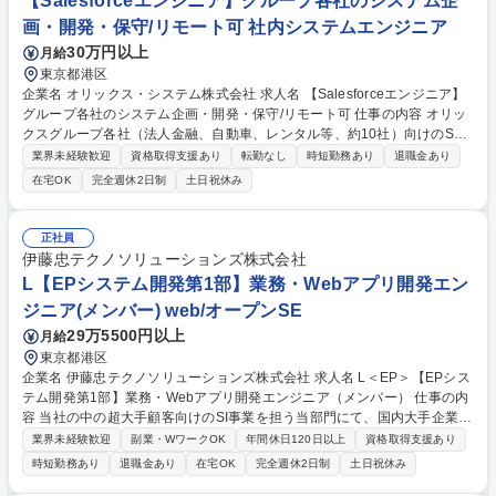
【Salesforceエンジニア】グループ各社のシステム企
画・開発・保守/リモート可 社内システムエンジニア
30万円以上
月給
東京都港区
企業名 オリックス・システム株式会社 求人名 【Salesforceエンジニア】
グループ各社のシステム企画・開発・保守/リモート可 仕事の内容 オリッ
クスグループ各社（法人金融、自動車、レンタル等、約10社）向けのSale
sforceを活用した開発業務や、新規案件の企画相談から、リリース後の保
業界未経験歓迎
資格取得支援あり
転勤なし
時短勤務あり
退職金あり
守運用まで、一気通貫でシステムに携わることができます。 【業務内容】
在宅OK
完全週休2日制
土日祝休み
■Salesforce標準機能でのコンフィグレーション開発 ■機能の保守改修、
問い合わせ対応 ■優先順位やステークホルダ調整等のタスクマネジメント
※カスタマイズ開発（LWC/Apex等）は極力抑える方針であり、要件を標
正社員
準機能で実装する工夫が求められます。 ※当面SalesCloud、ServiceClo
伊藤忠テクノソリューションズ株式会社
ud、Lighitning Platform の利用が中心となります。 募集職種 【Salesforc
L【EPシステム開発第1部】業務・Webアプリ開発エン
eエンジニア】グループ各社のシステム企画・開発・保守/リモート可
ジニア(メンバー) web/オープンSE
29万5500円以上
月給
東京都港区
企業名 伊藤忠テクノソリューションズ株式会社 求人名 L＜EP＞【EPシス
テム開発第1部】業務・Webアプリ開発エンジニア（メンバー） 仕事の内
容 当社の中の超大手顧客向けのSI事業を担う当部門にて、国内大手企業向
けのDX推進案件並びにシステム開発プロジェクトで、メンバーとして以
業界未経験歓迎
副業・WワークOK
年間休日120日以上
資格取得支援あり
下の業務をお任せいたします。 ■顧客企業へのシステム提案・見積・開発
時短勤務あり
退職金あり
在宅OK
完全週休2日制
土日祝休み
計画策定 ■オープン系業務システムやWebアプリケーションシステムの上