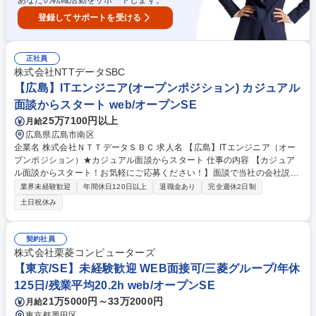
あなたの転職活動をサポートします。
登録してサポートを受ける
正社員
株式会社NTTデータSBC
【広島】ITエンジニア(オープンポジション) カジュアル
面談からスタート web/オープンSE
25万7100円以上
月給
広島県広島市南区
企業名 株式会社ＮＴＴデータＳＢＣ 求人名 【広島】ITエンジニア（オー
プンポジション）★カジュアル面談からスタート 仕事の内容 【カジュア
ル面談からスタート！お気軽にご応募ください！】面談で当社の会社説明
やご経験のキャリアをヒアリングしながら、当社への理解を深めていただ
業界未経験歓迎
年間休日120日以上
退職金あり
完全週休2日制
きます。少しでもご興味があればご応募ください！ ■当社の強みである最
土日祝休み
先端の技術力を習得していただき「モバイル」「オートモーティブ」「Io
T/DX」という3つの事業領域で、ITエンジニアとしてお客様へ感動を与え
るモノづくりやサービスの開発をお任せします。■ご本人の携わりたい事
契約社員
業・身に着けたいスキルなどの希望を考慮のうえ、今までのご経験・適性
株式会社栗菱コンピューターズ
を加味して一緒に配属先を決定します。ご自身のやりたいことをお聞かせ
【東京/SE】未経験歓迎 WEB面接可/三菱グループ/年休
ください！ 募集職種 【広島】ITエンジニア（オープンポジション）★カ
125日/残業平均20.2h web/オープンSE
ジュアル面談からスタート
21万5000円～33万2000円
月給
東京都墨田区