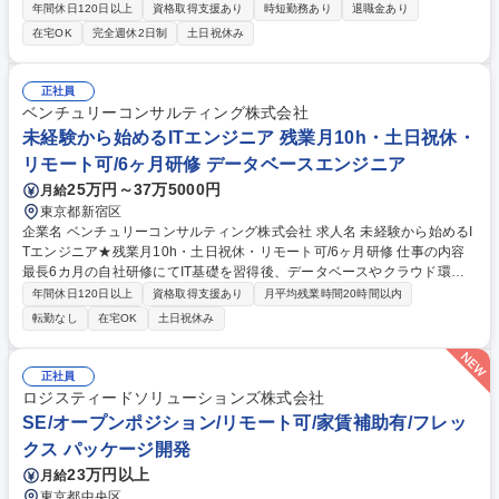
ススキルの両方を学べる完全内製の研修カリキュラムを受講することもで
年間休日120日以上
資格取得支援あり
時短勤務あり
退職金あり
きるため、未経験の方でも安心してキャッチアップできます。 ■アビーム
在宅OK
完全週休2日制
土日祝休み
システムズは、人材育成に力を入れており、人材力が事業競争優位性と捉
えております。特にITエンジニアは技術力とコンサル力とヒューマンスキ
ルの全てを兼ね備えた人材は市場価値が高く、当社はそんな集団になるこ
正社員
とを目指しております。■配属予定の職種：Webアプリケーションエンジ
ベンチュリーコンサルティング株式会社
ニア、SAPエンジニア、ITコンサルタントなどを想定■フレックスやリモ
未経験から始めるITエンジニア 残業月10h・土日祝休・
ートワークを活用できて柔軟な働き方が可能です。 募集職種 [名古屋/未経
リモート可/6ヶ月研修 データベースエンジニア
験歓迎]ITエンジニア/リモートワーク可/アビームコンサルティングG
25万円～37万5000円
月給
東京都新宿区
企業名 ベンチュリーコンサルティング株式会社 求人名 未経験から始めるI
Tエンジニア★残業月10h・土日祝休・リモート可/6ヶ月研修 仕事の内容
最長6カ月の自社研修にてIT基礎を習得後、データベースやクラウド環境
の構築・運用・保守など、ITインフラ領域のプロジェクトをお任せしま
年間休日120日以上
資格取得支援あり
月平均残業時間20時間以内
す。未経験から市場価値の高いスキルを身につけられる環境です。 【STE
転勤なし
在宅OK
土日祝休み
P1】入社後研修（3～6カ月） 本社にて、IT技術研修を受講いただきま
す。当社オリジナルのカリキュラムに沿って学習を進める、満足度98％の
研修です！ 【STEP2】プロジェクト配属 チームで現場に配属され、必ず
正社員
先輩が近くにいる環境です。ひとり常駐ではないので、安心して業務を行
ロジスティードソリューションズ株式会社
うことができます。 募集職種 未経験から始めるITエンジニア★残業月10
SE/オープンポジション/リモート可/家賃補助有/フレッ
h・土日祝休・リモート可/6ヶ月研修
クス パッケージ開発
23万円以上
月給
東京都中央区