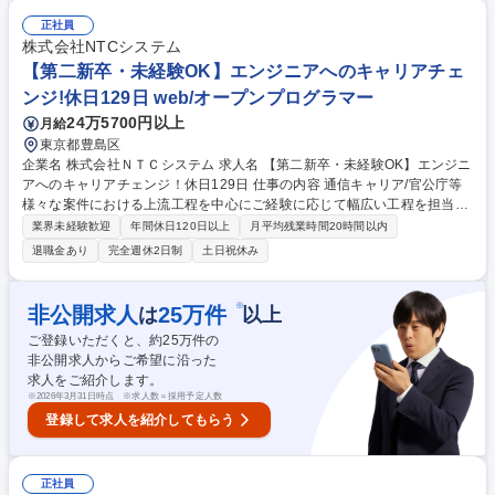
業務を行うことができます。わからないことは質問ができる風土であり、
スキル習得研修も豊富にございますので、経験浅くても意欲重視で上流案
正社員
件へアサインすることもあります。 【キャリア】管理職としてマネジメン
株式会社NTCシステム
トを行うポジションやエンジニアとしてプロを目指すポジションなど、希
【第二新卒・未経験OK】エンジニアへのキャリアチェ
望に沿ったキャリアを支援します。 募集職種 第二新卒未経験歓迎【大阪/I
ンジ!休日129日 web/オープンプログラマー
Tエンジニア】月残業30H以下/在宅勤務可
24万5700円以上
月給
東京都豊島区
企業名 株式会社ＮＴＣシステム 求人名 【第二新卒・未経験OK】エンジニ
アへのキャリアチェンジ！休日129日 仕事の内容 通信キャリア/官公庁等
様々な案件における上流工程を中心にご経験に応じて幅広い工程を担当い
ただきます。 【魅力】 ■担当いただくフェーズは経験に合わせて様々です
業界未経験歓迎
年間休日120日以上
月平均残業時間20時間以内
が上流の業務にも携わっていただきます。顧客折衝経験や業務知識も習得
退職金あり
完全週休2日制
土日祝休み
できます。 ■期間は1年～10年以上の大規模長期案件が中心となります。
大きい業務 では10年/50名規模での開発となりますが、開発メンバはロー
テーション を行うので、様々な業務に係わる事が可能です。 募集職種
※
非公開求人
25
万件
は
以上
【第二新卒・未経験OK】エンジニアへのキャリアチェンジ！休日129日
ご登録いただくと、約
25
万件の
非公開求人からご希望に沿った
求人をご紹介します。
※
2026年3月31日時点 ※求人数＝採用予定人数
登録して求人を紹介してもらう
正社員