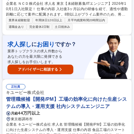
企業名 ＮＣＤ株式会社 求人名 東京【未経験募集/ITエンジニア】2026年1
0月1日入社限定！ 仕事の内容 入社後3ヶ月以内の研修を経て、適性や通勤
距離に応じて案件に配属されます。8割以上がプライム案件のため、将来
的には上流工程や要件定義に携わることができ、市場価値の高いエンジニ
業界未経験歓迎
年間休日120日以上
月平均残業時間20時間以内
アになることが可能です。 ★未経験エンジニアを多数採用してきた実績あ
退職金あり
完全週休2日制
土日祝休み
る育成プログラムで安心/入社後のステップ（例）★ 1～3か月目：丁寧なI
T基礎研修で、「ITの基礎知識から現場で役立つ実践的なスキルを習得」 4
か月目以降：配属先でチームの一員として参画。運用補助業務に参加 1～
求人探し
お困り
に
ですか？
2年目：小規模機能の設計・開発・運用を担当 3年目以降：上流工程（要
業界トップクラスの求人件数から
件定義・設計）やチームリーダーに挑戦可能 募集職種 東京【未経験募集/I
あなたの力を最大限に発揮できる
Tエンジニア】2026年10月1日入社限定！
求人探しをお手伝いします。
アドバイザーに相談する
正社員
キユーピー株式会社
管理職候補【開発/PM】工場の効率化に向けた生産シス
テムの導入・運用支援 社内システムエンジニア
44万円以上
月給
東京都調布市
企業名 キユーピー株式会社 求人名 管理職候補【開発/PM】工場の効率化
に向けた生産システムの導入・運用支援 仕事の内容 食品工場のスマート