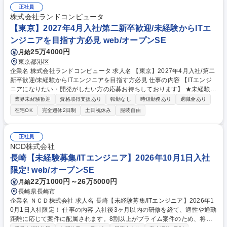
正社員
株式会社ランドコンピュータ
【東京】2027年4月入社/第二新卒歓迎/未経験からITエ
ンジニアを目指す方必見 web/オープンSE
25万4000円
月給
東京都港区
企業名 株式会社ランドコンピュータ 求人名 【東京】2027年4月入社/第二
新卒歓迎/未経験からITエンジニアを目指す方必見 仕事の内容 【ITエンジ
ニアになりたい・開発がしたい方の応募お待ちしております】 ★未経験歓
迎/開発実務経験は不問 ★教育・研修制度が充実し、“教育のランド”といわ
業界未経験歓迎
資格取得支援あり
転勤なし
時短勤務あり
退職金あり
れる当社でSEとして確実に成長しませんか。 ■4月1日に新卒者と一緒に
在宅OK
完全週休2日制
土日祝休み
服装自由
ご入社頂き、新人教育で共に習熟頂きます。 第二新卒の方でもスタートし
やすく、また、配属後もOJTトレーナーがサポート致します。【魅力】新
人教育を含め研修環境が充実しております。(技術研修・ヒューマンスキ
正社員
ルなど)3か月の新人教育期間でも資格にチャレンジいただきますが、専門
NCD株式会社
の講師による指導もあり高い合格率を記録。(2025年度は第二新卒の方も
長崎【未経験募集/ITエンジニア】2026年10月1日入社
含め、Java Bronze、Silver 100％の合格率) 募集職種 【東京】2027年4月
限定! web/オープンSE
入社/第二新卒歓迎/未経験からITエンジニアを目指す方必見
22万1000円～26万5000円
月給
長崎県長崎市
企業名 ＮＣＤ株式会社 求人名 長崎【未経験募集/ITエンジニア】2026年1
0月1日入社限定！ 仕事の内容 入社後3ヶ月以内の研修を経て、適性や通勤
距離に応じて案件に配属されます。8割以上がプライム案件のため、将来