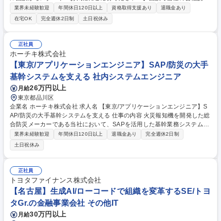
やご経験のキャリアをヒアリングしながら、当社への理解を深めていただ
業界未経験歓迎
年間休日120日以上
資格取得支援あり
退職金あり
きます。少しでもご興味があればご応募ください！ ■当社の強みである最
在宅OK
完全週休2日制
土日祝休み
先端の技術力を習得していただき「モバイル」「オートモーティブ」「Io
T/DX」という3つの事業領域で、ITエンジニアとしてお客様へ感動を与え
るモノづくりやサービスの開発をお任せします。■ご本人の携わりたい事
正社員
業・身に着けたいスキルなどの希望を考慮のうえ、今までのご経験・適性
ホーチキ株式会社
を加味して一緒に配属先を決定します。ご自身のやりたいことをお聞かせ
【東京/アプリケーションエンジニア】SAP/防災の大手
ください！ 募集職種 【大阪】ITエンジニア（オープンポジション）★カ
基幹システムを支える 社内システムエンジニア
ジュアル面談からスタート
26万円以上
月給
東京都品川区
企業名 ホーチキ株式会社 求人名 【東京/アプリケーションエンジニア】S
AP/防災の大手基幹システムを支える 仕事の内容 火災報知機を開発した総
合防災メーカーである当社において、SAPを活用した基幹業務システムの
開発運用を担い事業成長を支えるアプリケーションエンジニアを担当。 ○
業界未経験歓迎
年間休日120日以上
退職金あり
完全週休2日制
SAP基幹システムの開発および運用保守を担当 ○販売、生産、会計、購買
土日祝休み
等各モジュール対応 ○業務部門と連携し要件定義から改善提案 ○ABAPや
各種ツールを用いた開発保守を実施 ○既存システムの改修や機能追加を継
続実施 ○障害対応や問い合わせ対応により安定稼働を支援 募集職種 【東
正社員
京/アプリケーションエンジニア】SAP/防災の大手基幹システムを支える
トヨタファイナンス株式会社
【名古屋】生成AI/ローコードで組織を変革するSE/トヨ
タGr.の金融事業会社 その他IT
30万円以上
月給