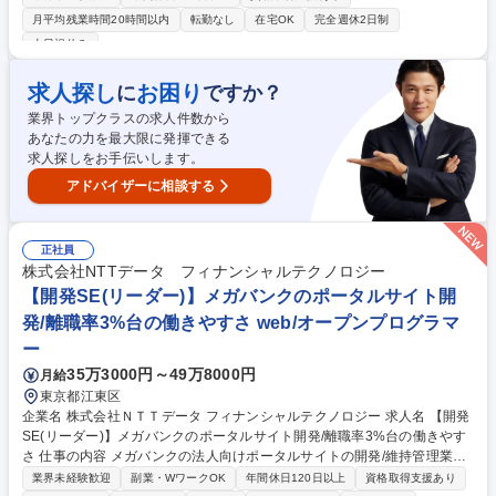
ラマ・SEへとステップアップします。 入社前後はProgate利用支援やIT基
月平均残業時間20時間以内
転勤なし
在宅OK
完全週休2日制
礎、社長によるビジネス研修など手厚い教育体制を用意しています。配属
土日祝休み
後は3～5名のチーム体制で先輩の近くで業務を学べるため、未経験でも安
心です。将来的にはEC、保険、不動産など様々な業界のシステム企画や
求人探し
お困り
に
ですか？
要件定義といった最上流工程まで、個々の目指すキャリアに応じて幅広く
活躍できる環境が整っています。 募集職種 東京【未経験アプリエンジニ
業界トップクラスの求人件数から
ア】プライム案件7割/研修充実/残業月10h以下
あなたの力を最大限に発揮できる
求人探しをお手伝いします。
アドバイザーに相談する
正社員
株式会社NTTデータ フィナンシャルテクノロジー
【開発SE(リーダー)】メガバンクのポータルサイト開
発/離職率3%台の働きやすさ web/オープンプログラマ
ー
35万3000円～49万8000円
月給
東京都江東区
企業名 株式会社ＮＴＴデータ フィナンシャルテクノロジー 求人名 【開発
SE(リーダー)】メガバンクのポータルサイト開発/離職率3%台の働きやす
さ 仕事の内容 メガバンクの法人向けポータルサイトの開発/維持管理業務
をお任せ。実装は基本協力会社が担当しますが、上流工程から設計/開発に
業界未経験歓迎
副業・WワークOK
年間休日120日以上
資格取得支援あり