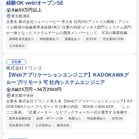
経験OK web/オープンSE
30万円以上
月給
東京都港区
企業名 株式会社ジェーシービー 求人名 社内SE(アジャイル開発）アジャ
イル開発や金融業界未経験OK◎ 仕事の内容 ビジネス部門とシステム部門
が一体となったスクラムチームの開発メンバーとして、JCBの事業戦略
上、重要なプロダクト・サービスの開発に携わっていただきます。企画～
資格取得支援あり
時短勤務あり
退職金あり
在宅OK
完全週休2日制
開発～リリース後の改善まで一気通貫で オーナーシップをもって案件を進
土日祝休み
めていただきます。 金融機関でありながらもコーディング機会があり、エ
ンジニアとしての経験値を高めていただけるような機会を提供します。 ◆
開発プロダクト一例：◎ブランドサービス機能（キャッシュバックシステ
正社員
ム等）◎MyJCBアプリ ◎加盟店様向けオンラインサービス（JCB Link）
株式会社ドワンゴ
◎ご参考：JCBテックブログ https://tech.jcblab.jp/ 募集職種 社内SE(アジ
【Webアプリケーションエンジニア】KADOKAWAグ
ャイル開発）アジャイル開発や金融業界未経験OK◎
ループ/リモート可 社内システムエンジニア
25万円～56万2500円
月給
東京都中央区
企業名 株式会社ドワンゴ 求人名 【Webアプリケーションエンジニア】KA
DOKAWAグループ/リモート可 仕事の内容 「BOOK☆WALKER」「ニコ
ニコ漫画」「読書メーター」などブックウォーカー社が運営する各種サー
ビスのWebアプリケーションの設計・開発担当のお仕事です。 業務は各
業界未経験歓迎
副業・WワークOK
転勤なし
時短勤務あり
在宅OK
エンジニアはそれぞれ得意な技術領域を持ちつつ、コーディング/インフラ
完全週休2日制
土日祝休み
服装自由
構築/サービス改善など機能横断的に開発に参加しています。チームにより
モブプログラミングを実施しています。デザイナや運営などのエンジニア