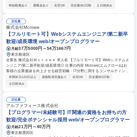
ノロジーを取り入れ企画段階からサービスをプロデュースします。 ■クラ
時短勤務あり
退職金あり
在宅OK
完全週休2日制
土日祝休み
ウドやアジャイル等の手法を用いたサービス開発 ■企画段階から参画しデ
ザイン思考でのサービスプロデュース 【仕事の魅力】 金融やeコマース等
多様なサービスを高速開発し最新技術の習得が実感できます。当社の大規
正社員
模アジャイル開発手法を活かし社会に大きなインパクトを与えられる環境
株式会社Mcrowe
です。 募集職種 【アプリエンジニア※第二新卒歓迎※】通信業界向けto
【フルリモート可】Webシステムエンジニア/第二新卒
Ｃ領域/リモート可
歓迎/成長環境 web/オープンプログラマー
37万5000円～54万1667円
月給
東京都港区
企業名 株式会社Ｍｃｒｏｗｅ 求人名 【フルリモート可】Webシステムエ
ンジニア/第二新卒歓迎/成長環境◎ 仕事の内容 Mcrowe(エムクロー)はお
客様の企業価値を向上させる経営戦略・IT分野に関するコンサルティング
やシステム開発を行っています。経験豊富なエンジニアの下、ご経験に応
年間休日120日以上
資格取得支援あり
在宅OK
完全週休2日制
じて設計から開発までご担当いただきます。 早期からプロジェクトの実務
土日祝休み
に関わり、設計・開発・テストといった一連の工程を経験しながら、エン
ジニアとしての基礎力を着実に身につけていただきます。 【主な業務内
容】 ■システム開発・改修関連■テスト・品質管理■保守・運用 ■業務改
正社員
善・ドキュメント作成 等 募集職種 【フルリモート可】Webシステムエン
アルファフォース株式会社
ジニア/第二新卒歓迎/成長環境◎
【プログラマー/未経験可】IT関連の資格をお持ちの方
歓迎/完全ポテンシャル採用 web/オープンプログラマー
21万円～40万円
月給
東京都墨田区