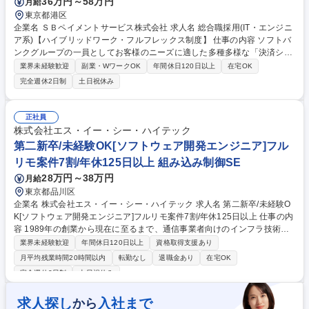
36万円～58万円
月給
東京都港区
企業名 ＳＢペイメントサービス株式会社 求人名 総合職採用(IT・エンジニ
ア系)【ハイブリッドワーク・フルフレックス制度】 仕事の内容 ソフトバ
ンクグループの一員としてお客様のニーズに適した多種多様な「決済シス
テム」を提案する当社にて、総合職採用としてまずはIT・エンジニア系の
業界未経験歓迎
副業・WワークOK
年間休日120日以上
在宅OK
業務に従事していただきます。 【担当部署、業務例】 ■プロジェクト管
完全週休2日制
土日祝休み
理、ベンダーコントロール ■決済業務システムの開発 ■決済業務システム
の運用設計、運用保守 SBグループのシナジーを活かした事業戦略を取っ
ており、生成AI・RPAなど最新のテクノロジーを採用したエンジニアリン
正社員
グが可能です。 募集職種 総合職採用(IT・エンジニア系)【ハイブリッドワ
株式会社エス・イー・シー・ハイテック
ーク・フルフレックス制度】
第二新卒/未経験OK[ソフトウェア開発エンジニア]フル
リモ案件7割/年休125日以上 組み込み制御SE
28万円～38万円
月給
東京都品川区
企業名 株式会社エス・イー・シー・ハイテック 求人名 第二新卒/未経験O
K[ソフトウェア開発エンジニア]フルリモ案件7割/年休125日以上 仕事の内
容 1989年の創業から現在に至るまで、通信事業者向けのインフラ技術を
強みに、確かな実績を培ってきた当社にて、大手通信キャリア向けのアプ
業界未経験歓迎
年間休日120日以上
資格取得支援あり
リケーション、ミドルウェア、Linuxカーネルの開発をご担当いただきま
月平均残業時間20時間以内
転勤なし
退職金あり
在宅OK
す。 [案件例]■通信キャリア向け5G基地局システムの開発/仮想化NWシス
完全週休2日制
土日祝休み
テムの開発/トラフィック制御システムの開発/通信仮想基盤OS／ミドルウ
ェア開発 他 [魅力/やりがい] 固定電話の交換機開発の時代から、携帯電話
求人探し
入社まで
から
の登場・ 発展を支えてきた長年のノウハウと信頼により、当社でなくては