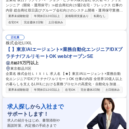
企業名 双日テックイノベーション・ビジネス株式会社 求人名 ≪アプリエ
ンジニア（開発・運用保守）≫総合商社向け/週2在宅・フレックス 仕事の
内容 総合商社双日及びグループ会社向けのシステム開発・運用保守業務を
担います。「ユーザーと近い距離で仕事がしたい」「キャリアの幅を広げ
業界未経験歓迎
年間休日120日以上
資格取得支援あり
転勤なし
たい」そんな意欲ある方を歓迎します。 ■システムの機能改修、EOL対応
在宅OK
完全週休2日制
土日祝休み
等に関する開発業務 ■運用保守業務（ヘルプデスク対応、インシデント対
応、障害対応） ■ユーザーからの問い合わせ対応や改善提案の支援 ・チー
ム内での作業分担※ご経験に応じて、協力会社さんのコントロールもお任
正社員
せいたします。 ≪担当プロダクトまたはプロジェクト≫■ワークフローシ
株式会社LIXIL
ステムの開発・運用保守■ワークフローシステム刷新プロジェクト支援※
【 】東京/AIエージェント×業務自動化エンジニア/DXプ
入社時期による 募集職種 ≪アプリエンジニア（開発・運用保守）≫総合
ラチナ/フルリモートOK web/オープンSE
商社向け/週2在宅・フレックス
25万円以上
月給
東京都品川区
企業名 株式会社ＬＩＸＩＬ 求人名 【★】東京/AIエージェント×業務自動
化エンジニア/DXプラチナ/フルリモートOK 仕事の内容 全世界10億人以上
の暮らしを支えるLIXILにおける業務プロセスの高度化・自動化を加速に
伴い、AIエージェントおよびRPAを活用した業務自動化基盤の構築を担う
業界未経験歓迎
年間休日120日以上
在宅OK
完全週休2日制
土日祝休み
エンジニアを募集します。 ■AIエージェントを活用した業務自動化の設
計・開発・運用 ■MCPツールを用いた業務プロセスの構築・最適化 ■UiPa
th等のRPAを活用した業務自動化の実装 ■社内業務フローの分析および改
求人探し
入社まで
から
善提案 ■API連携・データ連携による業務効率化 ■AI導入に伴うPoC（概念
サポートします！
実証）および本番展開 募集職種 【★】東京/AIエージェント×業務自動化エ
ンジニア/DXプラチナ/フルリモートOK
求人の紹介をはじめ、書類添削や
面談対策、内定後の手続きまで