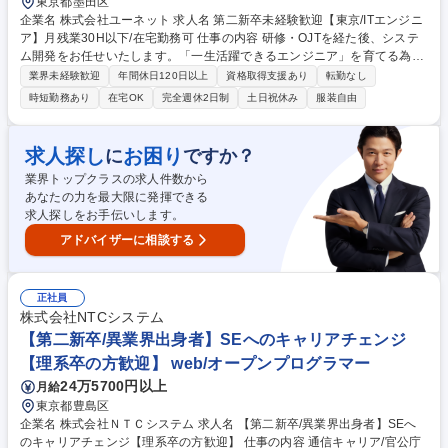
東京都墨田区
企業名 株式会社ユーネット 求人名 第二新卒未経験歓迎【東京/ITエンジニ
ア】月残業30H以下/在宅勤務可 仕事の内容 研修・OJTを経た後、システ
ム開発をお任せいたします。「一生活躍できるエンジニア」を育てる為、
独自の教育・評価制度で技術力×ヒューマンスキルを伸ばすプログラムを
業界未経験歓迎
年間休日120日以上
資格取得支援あり
転勤なし
用意。経験浅くてもしっかりと育成します。 【教育体制】3～5名のチー
時短勤務あり
在宅OK
完全週休2日制
土日祝休み
服装自由
ムでプロジェクトを組むことが多い環境ですので、メンバーと協力しなが
ら業務を行うことができます。わからないことは質問ができる風土であ
り、スキル習得研修も豊富にございますので、経験浅くても意欲重視で上
求人探し
お困り
に
ですか？
流案件へアサインすることもあります。 【キャリア】管理職としてマネジ
業界トップクラスの求人件数から
メントを行うポジションやエンジニアとしてプロを目指すポジションな
あなたの力を最大限に発揮できる
ど、希望に沿ったキャリアを支援します。 募集職種 第二新卒未経験歓迎
求人探しをお手伝いします。
【東京/ITエンジニア】月残業30H以下/在宅勤務可
アドバイザーに相談する
正社員
株式会社NTCシステム
【第二新卒/異業界出身者】SEへのキャリアチェンジ
【理系卒の方歓迎】 web/オープンプログラマー
24万5700円以上
月給
東京都豊島区
企業名 株式会社ＮＴＣシステム 求人名 【第二新卒/異業界出身者】SEへ
のキャリアチェンジ【理系卒の方歓迎】 仕事の内容 通信キャリア/官公庁