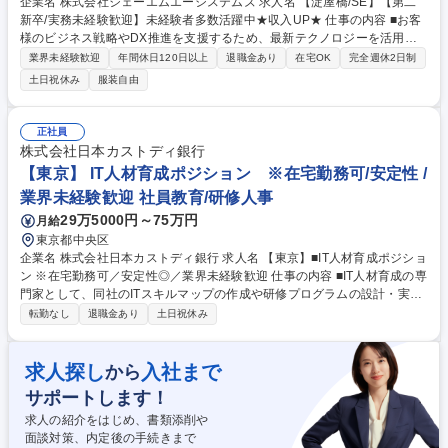
企業名 株式会社ジェーエムエーシステムズ 求人名 【淀屋橋/SE】【第二
新卒/実務未経験歓迎】未経験者多数活躍中★収入UP★ 仕事の内容 ■お客
様のビジネス戦略やDX推進を支援するため、最新テクノロジーを活用し
たシステム構築に携われます。■上流工程から下流工程まで一貫して案件
業界未経験歓迎
年間休日120日以上
退職金あり
在宅OK
完全週休2日制
に関わり、技術力とコンサルティング能力を磨ける環境です。 ■先進的な
土日祝休み
服装自由
技術や手法を駆使した開発経験を積むことができます。 【具体的には】デ
ジタルイノベーションやDXを支援するため、顧客のビジネス戦略や未来
のビジョンを理解し、それらを最新テクノロジーや先端技術を使って実現
正社員
する方法を検討・形にします。AI、IoT、クラウドコンピューティング、
株式会社日本カストディ銀行
ビッグデータなど様々な技術を活用し、お客様と協働で新しい価値を創出
【東京】 IT人材育成ポジション ※在宅勤務可/安定性 /
する活動に取り組んでいただきます。 募集職種 【淀屋橋/SE】【第二新
業界未経験歓迎 社員教育/研修人事
卒/実務未経験歓迎】未経験者多数活躍中★収入UP★
29万5000円～75万円
月給
東京都中央区
企業名 株式会社日本カストディ銀行 求人名 【東京】■IT人材育成ポジショ
ン ※在宅勤務可／安定性◎／業界未経験歓迎 仕事の内容 ■IT人材育成の専
門家として、同社のITスキルマップの作成や研修プログラムの設計・実施
をリードしていただきます。また、IT職採用のサポートも行い、優秀な人
転勤なし
退職金あり
土日祝休み
材の確保と育成に貢献していただきます。最新技術や ツールの紹介を通じ
て、社員のスキルアップを図り、組織全体のITリテラシーを向上させま
す。 【詳細】・ITスキルマップの作成・更新 ・ChatGPT、ExcelなどのIT
求人探し
入社まで
から
ツールの研修・セミナー実施 ・EUC統制のための育成プログラム、規定
サポートします！
管理・作成 ・IT職採用のサポート、人事と連携しワークショップの実施
等 募集職種 【東京】■IT人材育成ポジション ※在宅勤務可／安定性◎／業
求人の紹介をはじめ、書類添削や
界未経験歓迎
面談対策、内定後の手続きまで