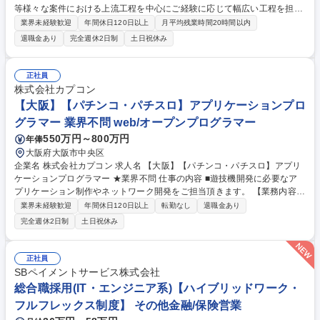
等様々な案件における上流工程を中心にご経験に応じて幅広い工程を担当
いただきます。 【魅力】 ■担当いただくフェーズは経験に合わせて様々で
業界未経験歓迎
年間休日120日以上
月平均残業時間20時間以内
すが上流の業務にも携わっていただきます。顧客折衝経験や業務知識も習
退職金あり
完全週休2日制
土日祝休み
得できます。 ■期間は1年～10年以上の大規模長期案件が中心となりま
す。大きい業務 では10年/50名規模での開発となりますが、開発メンバは
ローテーション を行うので、様々な業務に係わる事が可能です。 募集職
正社員
種 【第二新卒/異業界出身者】SEへのキャリアチェンジ【理系卒の方歓
株式会社カプコン
迎】
【大阪】【パチンコ・パチスロ】アプリケーションプロ
グラマー 業界不問 web/オープンプログラマー
550万円～800万円
年俸
大阪府大阪市中央区
企業名 株式会社カプコン 求人名 【大阪】【パチンコ・パチスロ】アプリ
ケーションプログラマー ★業界不問 仕事の内容 ■遊技機開発に必要なア
プリケーション制作やネットワーク開発をご担当頂きます。 【業務内容詳
細】 ・Windowsアプリケーション開発：パチスロ機開発支援アプリケー
業界未経験歓迎
年間休日120日以上
転勤なし
退職金あり
ションの提案、設計、開発、管理 ・ネットワーク開発：部内向けWEBア
完全週休2日制
土日祝休み
プリケーションなどの設計、開発、管理（CI/CD含む） ・その他開発、運
用サポート：アプリケーション導入サポート、プロジェクト開発サポー
ト、問題課題に対する対応・解決支援 募集職種 【大阪】【パチンコ・パ
正社員
チスロ】アプリケーションプログラマー ★業界不問
SBペイメントサービス株式会社
総合職採用(IT・エンジニア系)【ハイブリッドワーク・
フルフレックス制度】 その他金融/保険営業