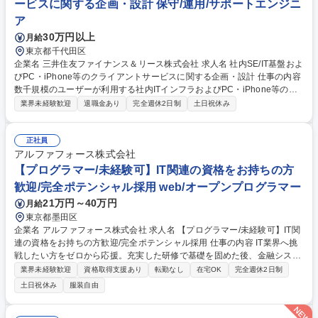
ービスに関する企画・設計 保守/運用/サポートエンジニ
ア
30万円以上
月給
東京都千代田区
企業名 三井住友ファイナンス＆リース株式会社 求人名 社内SE/IT基盤およ
びPC・iPhone等のクライアントサービスに関する企画・設計 仕事の内容
数千規模のユーザーが利用する社内ITインフラおよびPC・iPhone等のク
ライアント端末、周辺サービスに関する企画・設計から保守運用までをシ
業界未経験歓迎
退職金あり
完全週休2日制
土日祝休み
ームレスに担当します。 1.ベンダー管理：見積取得、契約・発注対応・構
築フェーズにおけるベンダーとの調整・進行管理・保守運用フェーズにお
けるベンダーとの連携・改善対応 2.プロジェクト推進：施策やプロジェク
正社員
ト計画の立案・社内承認に向けた資料作成・関係者調整・ベンダーとの打
アルファフォース株式会社
合せ参加、課題整理・進捗確認・社内ユーザーへの説明、関係者との合意
【プログラマー/未経験可】IT関連の資格をお持ちの方
形成 3.保守・運用業務：障害発生時の社内ユーザー対応・保守ベンダーへ
歓迎/完全ポテンシャル採用 web/オープンプログラマー
の指示、エスカレ 募集職種 社内SE/IT基盤およびPC・iPhone等のクライ
21万円～40万円
月給
アントサービスに関する企画・設計
東京都墨田区
企業名 アルファフォース株式会社 求人名 【プログラマー/未経験可】IT関
連の資格をお持ちの方歓迎/完全ポテンシャル採用 仕事の内容 IT業界へ挑
戦したい方をゼロから応援。充実した研修で基礎を固めた後、金融システ
ムの開発に参加し、テストや簡単な修正からスタート。経験豊富な先輩が
業界未経験歓迎
資格取得支援あり
転勤なし
在宅OK
完全週休2日制
丁寧に指導するため、着実に専門性を高められる風土です。 【詳細】■ク
土日祝休み
服装自由
レジットカードの与信・発行システムの設計・開発 ■銀行向け次世代基幹
システムの構築・保守 ■顧客折衝及び要件定義支援 ■プロジェクトの進捗