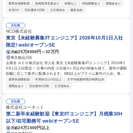
迎/開発実務経験は不問 ★教育・研修制度が充実し、“教育のランド”といわ
業界未経験歓迎
資格取得支援あり
転勤なし
時短勤務あり
退職金あり
れる当社でSEとして確実に成長しませんか。 ■4月1日に新卒者と一緒に
在宅OK
完全週休2日制
土日祝休み
服装自由
ご入社頂き、新人教育で共に習熟頂きます。 第二新卒の方でもスタートし
やすく、また、配属後もOJTトレーナーがサポート致します。【魅力】新
人教育を含め研修環境が充実しております。(技術研修・ヒューマンスキ
正社員
ルなど)3か月の新人教育期間でも資格にチャレンジいただきますが、専門
NCD株式会社
の講師による指導もあり高い合格率を記録。(2025年度は第二新卒の方も
東京【未経験募集/ITエンジニア】2026年10月1日入社
含め、Java Bronze、Silver 100％の合格率) 募集職種 【東京】2027年4月
限定! web/オープンSE
入社/第二新卒歓迎/未経験からITエンジニアを目指す方必見
25万8000円～32万円
月給
東京都品川区
企業名 ＮＣＤ株式会社 求人名 東京【未経験募集/ITエンジニア】2026年1
0月1日入社限定！ 仕事の内容 入社後3ヶ月以内の研修を経て、適性や通勤
距離に応じて案件に配属されます。8割以上がプライム案件のため、将来
的には上流工程や要件定義に携わることができ、市場価値の高いエンジニ
業界未経験歓迎
年間休日120日以上
月平均残業時間20時間以内
アになることが可能です。 ★未経験エンジニアを多数採用してきた実績あ
退職金あり
完全週休2日制
土日祝休み
る育成プログラムで安心/入社後のステップ（例）★ 1～3か月目：丁寧なI
T基礎研修で、「ITの基礎知識から現場で役立つ実践的なスキルを習得」 4
か月目以降：配属先でチームの一員として参画。運用補助業務に参加 1～
正社員
2年目：小規模機能の設計・開発・運用を担当 3年目以降：上流工程（要
株式会社ユーネット
件定義・設計）やチームリーダーに挑戦可能 募集職種 東京【未経験募集/I
第二新卒未経験歓迎【東京/ITエンジニア】月残業30H
Tエンジニア】2026年10月1日入社限定！
以下/在宅勤務可 web/オープンSE
24万1500円以上
月給