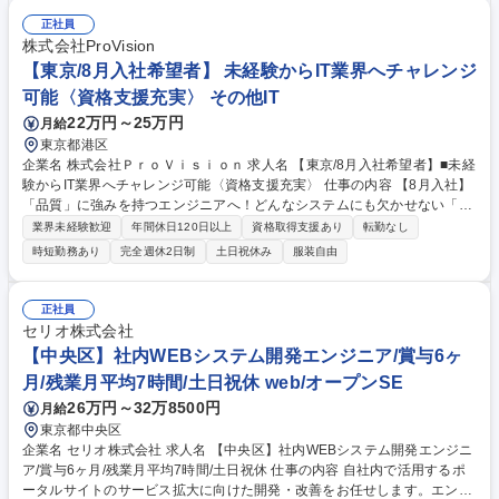
ームを編成し業務を行うため先輩の指導のもとで着実に経験を広げられま
正社員
す。当社のプロジェクト遂行力の高さは社外から多くの高評価を頂いてい
株式会社ProVision
ます。 募集職種 【中野坂上/SE：未経験歓迎】4ヶ月のエンジニア研修/約
【東京/8月入社希望者】 未経験からIT業界へチャレンジ
93％が未経験から成長
可能〈資格支援充実〉 その他IT
22万円～25万円
月給
東京都港区
企業名 株式会社ＰｒｏＶｉｓｉｏｎ 求人名 【東京/8月入社希望者】■未経
験からIT業界へチャレンジ可能〈資格支援充実〉 仕事の内容 【8月入社】
「品質」に強みを持つエンジニアへ！どんなシステムにも欠かせない「品
質保証」分野で豊富な実績を持つProVision。手厚い研修や豊富な案件を
業界未経験歓迎
年間休日120日以上
資格取得支援あり
転勤なし
通じて品質スキルを磨き、ITキャリア叶えませんか？ 品質を中心とした多
時短勤務あり
完全週休2日制
土日祝休み
服装自由
彩なカリキュラムを通じて、実務に使えるスキルが身に付きます。研修後
は、品質検証の業務を担当いただく想定ですが、 配属されるプロジェクト
については品質検証のみならず、ロボットなど最先端技術に関わる案件も
正社員
あるので、エンジニアとしてさらに自身の市場価値を高めることができま
セリオ株式会社
す。【今後のキャリアステップ】将来的には、テスト設計、品質改善提
【中央区】社内WEBシステム開発エンジニア/賞与6ヶ
案、PMO領域などへキャリアを広げることも可能です！ 募集職種 【東京/
月/残業月平均7時間/土日祝休 web/オープンSE
8月入社希望者】■未経験からIT業界へチャレンジ可能〈資格支援充実〉
26万円～32万8500円
月給
東京都中央区
企業名 セリオ株式会社 求人名 【中央区】社内WEBシステム開発エンジニ
ア/賞与6ヶ月/残業月平均7時間/土日祝休 仕事の内容 自社内で活用するポ
ータルサイトのサービス拡大に向けた開発・改善をお任せします。エンジ