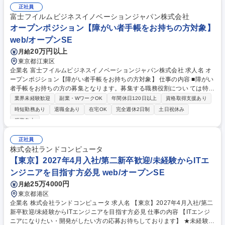
正社員
富士フイルムビジネスイノベーションジャパン株式会社
オープンポジション【障がい者手帳をお持ちの方対象】
web/オープンSE
20万円以上
月給
東京都江東区
企業名 富士フイルムビジネスイノベーションジャパン株式会社 求人名 オ
ープンポジション【障がい者手帳をお持ちの方対象】 仕事の内容 ■障がい
者手帳をお持ちの方の募集となります。募集する職務役割につい ては特に
限定しておらず、応募される方のご経験やご要望、またその時点 における
業界未経験歓迎
副業・WワークOK
年間休日120日以上
資格取得支援あり
弊社の人事戦略にもとづき配置を決定いたします。 ※主な職種としては、
時短勤務あり
退職金あり
在宅OK
完全週休2日制
土日祝休み
営業職、システムエンジニア職、カストマーエンジニア職、販売推進部ス
服装自由
タッフ、営業計画スタッフ等がございます。 募集職種 オープンポジショ
ン【障がい者手帳をお持ちの方対象】
正社員
株式会社ランドコンピュータ
【東京】2027年4月入社/第二新卒歓迎/未経験からITエ
ンジニアを目指す方必見 web/オープンSE
25万4000円
月給
東京都港区
企業名 株式会社ランドコンピュータ 求人名 【東京】2027年4月入社/第二
新卒歓迎/未経験からITエンジニアを目指す方必見 仕事の内容 【ITエンジ
ニアになりたい・開発がしたい方の応募お待ちしております】 ★未経験歓