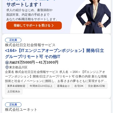
出来ない 案件が多数ございます。 募集職種 第二新卒/未経験OK[ソフトウ
サポートします！
ェア開発エンジニア]フルリモ案件7割/年休125日以上
求人の紹介をはじめ、書類添削や
面談対策、内定後の手続きまで
あなたの転職活動をサポートします。
登録してサポートを受ける
正社員
株式会社日立社会情報サービス
<164>【ITエンジニアオープンポジション】開発/日立
グループ/リモート可 その他IT
29万5000円～41万1000円
月給
東京都品川区
企業名 株式会社日立社会情報サービス 求人名 ＜164＞【ITエンジニアオ
ープンポジション】開発/日立グループ/リモート可 仕事の内容 新たな情報
技術と社会イノベーションに挑戦し、お客さまの夢をともに実現するデジ
タルソリューションを提供します。各種ソリューションの設計/開発に携わ
業界未経験歓迎
年間休日120日以上
退職金あり
在宅OK
完全週休2日制
っていただくことを想定しています。 選考を通じて皆さんのキャリア志向
土日祝休み
を伺いながら、配属先を広く検討させていただきます。システムインテグ
レーション事業、システム運用サービス事業、パッケージ・ソリューショ
ン事業＜日立グループ各社とともに、システムインテグレーション事業を
正社員
はじめ、システム運用サービス事業、ソリューション事業を幅広い業種に
株式会社ユーネット
おいて展開しています。＞ 募集職種 ＜164＞【ITエンジニアオープンポジ