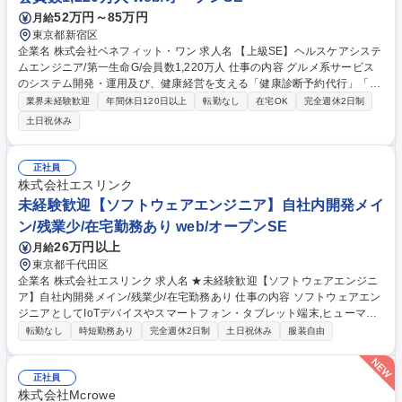
52万円～85万円
月給
東京都新宿区
企業名 株式会社ベネフィット・ワン 求人名 【上級SE】ヘルスケアシステ
ムエンジニア/第一生命G/会員数1,220万人 仕事の内容 グルメ系サービス
のシステム開発・運用及び、健康経営を支える「健康診断予約代行」「特
定保健指導」「健康ポイント」等、法人向けヘルスケアプラットフォーム
業界未経験歓迎
年間休日120日以上
転勤なし
在宅OK
完全週休2日制
及びサービスのシステム開発・運用をお任せします。 【詳細】■サービス
土日祝休み
利用者・法人顧客向けのWebプラットフォームの改善 ■グルメ関連サービ
ス及び、ヘルスケア関連サービスの業務システムの設計・開発・保守 ■ヘ
ルスケア関連のスマホ連動アプリのUI/UX改善、機能改善 ■セキュリテ
正社員
ィ・個人情報保護対応 ■クラウド移行対応 ■HRプラットフォームとのシス
株式会社エスリンク
テム連携 ■会員利用データ分析と改善施策機能の設計・技術選定 ■プラッ
未経験歓迎【ソフトウェアエンジニア】自社内開発メイ
トフォームのアーキテクチャ設計・技術選定 募集職種 【上級SE】ヘルス
ン/残業少/在宅勤務あり web/オープンSE
ケアシステムエンジニア/第一生命G/会員数1,220万人
26万円以上
月給
東京都千代田区
企業名 株式会社エスリンク 求人名 ★未経験歓迎【ソフトウェアエンジニ
ア】自社内開発メイン/残業少/在宅勤務あり 仕事の内容 ソフトウェアエン
ジニアとしてIoTデバイスやスマートフォン・タブレット端末,ヒューマノ
イドロボットをはじめWebサービスに関わる開発を主にお任せします。A
転勤なし
時短勤務あり
完全週休2日制
土日祝休み
服装自由
ndroidOSのソースの解析などコアな業務にも携われます。 【開発案件
例】・AndroidOSのWi-Fi接続がどのように行われているか、また特定の
状況下のみ抑止制御を行うことは可能かの技術検証。 ・上記の技術検証を
正社員
利用したアプリ開発 【ワークライフバランス×スキルアップ環境】メイン
株式会社Mcrowe