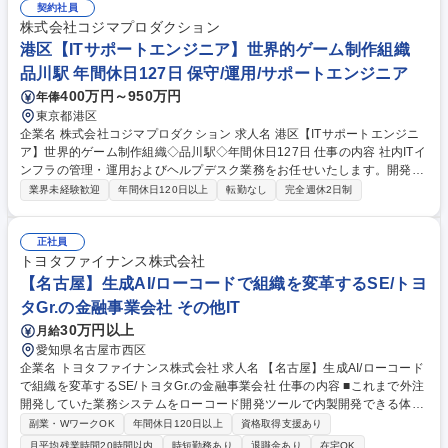
以外のチームとも垣根なくサービスを改善していくため、職分にとらわれ
契約社員
ず様々な挑戦ができます。 募集職種 【Webアプリケーションエンジニ
株式会社コジマプロダクション
ア】KADOKAWAグループ/リモート可
港区【ITサポートエンジニア】世界的ゲーム制作組織
品川駅 年間休日127日 保守/運用/サポートエンジニア
400万円～950万円
年俸
東京都港区
企業名 株式会社コジマプロダクション 求人名 港区【ITサポートエンジニ
ア】世界的ゲーム制作組織◇品川駅◇年間休日127日 仕事の内容 社内ITイ
ンフラの管理・運用およびヘルプデスク業務をお任せいたします。開発現
場を支えるIT基盤の構築・維持を通じて、制作活動を支える重要な役割を
業界未経験歓迎
年間休日120日以上
転勤なし
完全週休2日制
担うポジション。 ■ITインフラ管理・運用：サーバー、ネットワーク機器
の保守・管理、PCデバイスの手配・セットアップ■ヘルプデスク：社員
（業務委託含む）へのIT技術サポート、トラブル対応、各種書類管理■そ
正社員
の他：必要に応じた制作部門のサポート等。専門外の分野では現場の知見
トヨタファイナンス株式会社
が尊重されるため、自身の専門性を活かした改善提案が形になるスピード
【名古屋】生成AI/ローコードで組織を変革するSE/トヨ
が速い環境です。【業務内容の変更範囲】当社の指定する業務 募集職種
タGr.の金融事業会社 その他IT
港区【ITサポートエンジニア】世界的ゲーム制作組織◇品川駅◇年間休日
30万円以上
月給
127日
愛知県名古屋市西区
企業名 トヨタファイナンス株式会社 求人名 【名古屋】生成AI/ローコード
で組織を変革するSE/トヨタGr.の金融事業会社 仕事の内容 ■これまで外注
開発していた業務システムをローコード開発ツールで内製開発できる体制
とするための社内教育整備、開発手順などガバナンス整備、業務システム
副業・WワークOK
年間休日120日以上
資格取得支援あり
開発・改善推進をご担当いただきます。 【具体的には】・IntraーMartで
月平均残業時間20時間以内
時短勤務あり
退職金あり
在宅OK