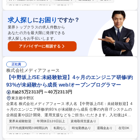
の内製業務システム開発体制の整備と開発推進・UiPathでのRPA、AIエー
完全週休2日制
土日祝休み
服装自由
ジェントの構築 【組織について】・全社が使うITインフラやツールの導
入/利活用をするチームと、自部門で業務システムを内製開発するチームが
求人探し
お困り
に
ですか？
協力する体制で全社のデジタル変革を推進しています・業務システムの内
製開発にチャレンジするため、それに伴って内製開発体制の採用強化を行
業界トップクラスの求人件数から
っております。 募集職種 【名古屋】生成AI/ローコードで組織を変革する
あなたの力を最大限に発揮できる
SE/トヨタGr.の金融事業会社
求人探しをお手伝いします。
アドバイザーに相談する
正社員
株式会社メディアフォース
【中野坂上/SE:未経験歓迎】4ヶ月のエンジニア研修/約
93%が未経験から成長 web/オープンプログラマー
25万2313円～40万2313円
月給
東京都中野区
企業名 株式会社メディアフォース 求人名 【中野坂上/SE：未経験歓迎】4
ヶ月のエンジニア研修/約93％が未経験から成長 仕事の内容 ITシステムの
企画提案や設計開発、運用支援などをご担当いただきます。入社後は4か
月間にわたる自社研修を実施し、専任講師のもとシステムエンジニアに必
業界未経験歓迎
年間休日120日以上
資格取得支援あり
要な知識と技術を習得可能な環境です。 ■ITシステムの開発 ■ERPパッケ
月平均残業時間20時間以内
転勤なし
時短勤務あり
退職金あり
在宅OK
ージの導入支援 ■研究開発 ■システム開発プロジェクトにおける要件定義
完全週休2日制
土日祝休み
服装自由
や設計 ■開発テストや品質保証などの各工程 【仕事の魅力】案件ごとにチ