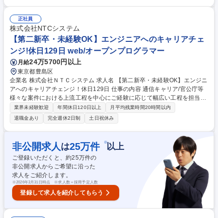
土日祝休み
kyや帝人など、WEB系ではアクセンチュアやシャノン、PPIHなど業界を
牽引するトップ企業含め様々な企業と安定的な取引を行っております。 募
正社員
集職種 【東京/プログラマー】売上高110億円超の上場グループ/無期雇用
株式会社NTCシステム
派遣/年休127日
【第二新卒・未経験OK】エンジニアへのキャリアチェ
ンジ!休日129日 web/オープンプログラマー
24万5700円以上
月給
東京都豊島区
企業名 株式会社ＮＴＣシステム 求人名 【第二新卒・未経験OK】エンジニ
アへのキャリアチェンジ！休日129日 仕事の内容 通信キャリア/官公庁等
様々な案件における上流工程を中心にご経験に応じて幅広い工程を担当い
ただきます。 【魅力】 ■担当いただくフェーズは経験に合わせて様々です
業界未経験歓迎
年間休日120日以上
月平均残業時間20時間以内
が上流の業務にも携わっていただきます。顧客折衝経験や業務知識も習得
退職金あり
完全週休2日制
土日祝休み
できます。 ■期間は1年～10年以上の大規模長期案件が中心となります。
大きい業務 では10年/50名規模での開発となりますが、開発メンバはロー
テーション を行うので、様々な業務に係わる事が可能です。 募集職種
※
非公開求人
25
万件
は
以上
【第二新卒・未経験OK】エンジニアへのキャリアチェンジ！休日129日
ご登録いただくと、約
25
万件の
非公開求人からご希望に沿った
求人をご紹介します。
※
2026年3月31日時点 ※求人数＝採用予定人数
登録して求人を紹介してもらう