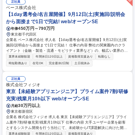
管理 【環境】メインで使用する言語はJavaですが、フレームワークを使
正社員
用するためオープン系言語のご経験があれば早期にキャッチアップが可能
ベース株式会社
です。長期案件の中でエンジニアとして成長しつつ業界にインパクトのあ
【1day選考会/名古屋開催】9月12日(土)実施回/説明会
る仕事に関われます！ 募集職種 【プログラマー/未経験可】IT関連の資格
から面接まで1日で完結! web/オープンSE
をお持ちの方歓迎/完全ポテンシャル採用
450万円～790万円
年俸
東京都千代田区
企業名 ベース株式会社 求人名 【1day選考会/名古屋開催】9月12日(土)実
施回/説明会から面接まで1日で完結！ 仕事の内容 弊社の関東圏内のクラ
イアント（金融・製造・流通・モビリティ業界など）の、幅広い業界のシ
ステム開発・保守案件に参画いただきます。 ご経験に応じて、以下の領域
業界未経験歓迎
年間休日120日以上
資格取得支援あり
転勤なし
から最適なポジションをお任せします。 ■業務系システム（金融／製造／
時短勤務あり
在宅OK
完全週休2日制
土日祝休み
流通 ほか）の設計・開発・保守 ■各種パッケージ（SAP、ServiceNow な
ど）の導入・カスタマイズ ■クラウド（AWS、Azure、GCP など）の設
計・構築 ■サーバ／ネットワークの設計・構築・運用 ※スキルセットおよ
正社員
びキャリア志向に応じてアサインします。 募集職種 【1day選考会/名古屋
株式会社フィジオ
開催】9月12日(土)実施回/説明会から面接まで1日で完結！
東京【未経験アプリエンジニア】プライム案件7割/研修
充実/残業月10h以下 web/オープンSE
30万円以上
月給
東京都新宿区
企業名 株式会社フィジオ 求人名 東京【未経験アプリエンジニア】プライ
ム案件7割/研修充実/残業月10h以下 仕事の内容 大手ユーザー企業を顧客
とするシステム開発を行う当社にて、未経験からIT課題解決に向けた開発
業務をお任せします。充実した研修体制のもと、まずは基礎を学びプログ
業界未経験歓迎
年間休日120日以上
資格取得支援あり