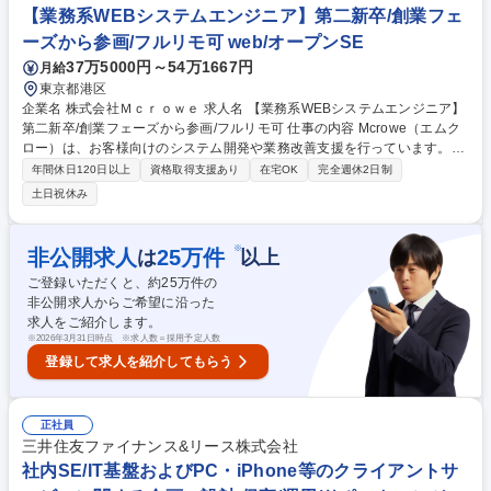
は自社内開発。開発に打ち込める環境が整っています。フレックスタイム
【業務系WEBシステムエンジニア】第二新卒/創業フェ
制有。残業20h/月以下でメリハリをつけて、プライベートも大切にできる
ーズから参画/フルリモ可 web/オープンSE
環境です。 募集職種 ★未経験歓迎【ソフトウェアエンジニア】自社内開
37万5000円～54万1667円
月給
発メイン/残業少/在宅勤務あり
東京都港区
企業名 株式会社Ｍｃｒｏｗｅ 求人名 【業務系WEBシステムエンジニア】
第二新卒/創業フェーズから参画/フルリモ可 仕事の内容 Mcrowe（エムク
ロー）は、お客様向けのシステム開発や業務改善支援を行っています。プ
ログラミング開発経験のある方で、今後は開発や設計工程へステップアッ
年間休日120日以上
資格取得支援あり
在宅OK
完全週休2日制
プしたい方を歓迎しています。 経験に応じて開発業務からスタートし、将
土日祝休み
来的には設計工程等の上流へのチャレンジが可能です。 【主な業務内容】
■システム開発■改修対応■設計補助■テスト・品質管理 ■保守運用■ドキュ
メント作成 等 募集職種 【業務系WEBシステムエンジニア】第二新卒/創業
※
非公開求人
25
万件
は
以上
フェーズから参画/フルリモ可
ご登録いただくと、約
25
万件の
非公開求人からご希望に沿った
求人をご紹介します。
※
2026年3月31日時点 ※求人数＝採用予定人数
登録して求人を紹介してもらう
正社員
三井住友ファイナンス&リース株式会社
社内SE/IT基盤およびPC・iPhone等のクライアントサ