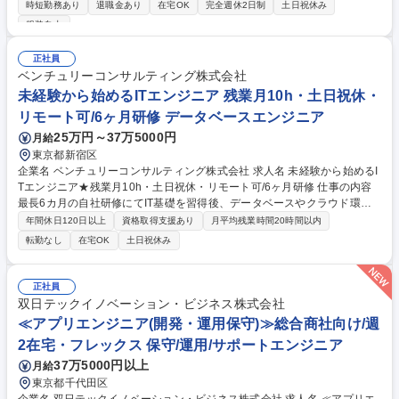
従事し、顧客/協力会社と協業しプロジェクト推進いただきます。 現在は
時短勤務あり
退職金あり
在宅OK
完全週休2日制
土日祝休み
大規模Webシステムの維持保守を担当しています。次フェーズではフロン
服装自由
トエンドからバックエンドまでを対象とした開発プロジェクトを予定して
おり、要件定義から設計・開発・保守まで一貫して携わることができま
正社員
す。 【具体的な業務内容】 ■上流工程から設計・テスト・維持保守まで一
ベンチュリーコンサルティング株式会社
貫して担当 ■プライムベンダーとして顧客調整、プロジェクトマネジメン
未経験から始めるITエンジニア 残業月10h・土日祝休・
トをお任せ ■リーダーとしてメンバー育成も担います 募集職種 【開発SE
(リーダー)】メガバンクのポータルサイト開発/離職率3%台の働きやすさ
リモート可/6ヶ月研修 データベースエンジニア
25万円～37万5000円
月給
東京都新宿区
企業名 ベンチュリーコンサルティング株式会社 求人名 未経験から始めるI
Tエンジニア★残業月10h・土日祝休・リモート可/6ヶ月研修 仕事の内容
最長6カ月の自社研修にてIT基礎を習得後、データベースやクラウド環境
の構築・運用・保守など、ITインフラ領域のプロジェクトをお任せしま
年間休日120日以上
資格取得支援あり
月平均残業時間20時間以内
す。未経験から市場価値の高いスキルを身につけられる環境です。 【STE
転勤なし
在宅OK
土日祝休み
P1】入社後研修（3～6カ月） 本社にて、IT技術研修を受講いただきま
す。当社オリジナルのカリキュラムに沿って学習を進める、満足度98％の
研修です！ 【STEP2】プロジェクト配属 チームで現場に配属され、必ず
正社員
先輩が近くにいる環境です。ひとり常駐ではないので、安心して業務を行
双日テックイノベーション・ビジネス株式会社
うことができます。 募集職種 未経験から始めるITエンジニア★残業月10
≪アプリエンジニア(開発・運用保守)≫総合商社向け/週
h・土日祝休・リモート可/6ヶ月研修
2在宅・フレックス 保守/運用/サポートエンジニア
37万5000円以上
月給
東京都千代田区