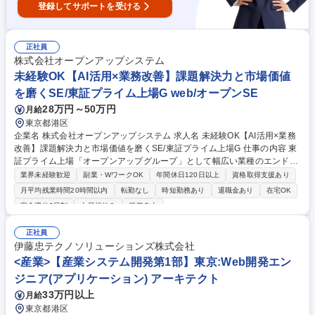
登録してサポートを受ける
正社員
株式会社オープンアップシステム
未経験OK【AI活用×業務改善】課題解決力と市場価値
を磨くSE/東証プライム上場G web/オープンSE
28万円～50万円
月給
東京都港区
企業名 株式会社オープンアップシステム 求人名 未経験OK【AI活用×業務
改善】課題解決力と市場価値を磨くSE/東証プライム上場G 仕事の内容 東
証プライム上場「オープンアップグループ」として幅広い業種のエンドユ
ーザーや大手SIerと長期にわたる取引のある当社で、AIを利用した業務改
業界未経験歓迎
副業・WワークOK
年間休日120日以上
資格取得支援あり
善ソリューション事業でシステムエンジニアをお任せします。 【詳細】■
月平均残業時間20時間以内
転勤なし
時短勤務あり
退職金あり
在宅OK
Webアプリケーションの設計・開発 ■上流工程（要件定義・設計）への参
完全週休2日制
土日祝休み
服装自由
画機会多数 ■キャリアパス面談を通じて、PM・PL・テックリードなどへ
のステップアップも可能 ■受託開発やAIを活用した自社サービス開発にも
正社員
挑戦可能★直近ではAIラボを立ち上げ、AIを活用したソリューション提案
伊藤忠テクノソリューションズ株式会社
にも取り組んでおります！またAI時代に活躍できる育成モデルを確立し、
<産業>【産業システム開発第1部】東京:Web開発エン
未経験からでもキャリアの選択肢を広げられる環境です★ 募集職種 未経
験OK【AI活用×業務改善】課題解決力と市場価値を磨くSE/東証プライム
ジニア(アプリケーション) アーキテクト
上場G
33万円以上
月給
東京都港区