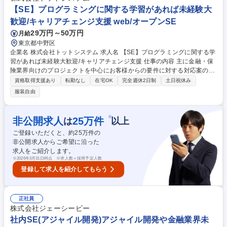
将来的には運用エンジニアのリーダー、インフラエンジニア、クラウドエ
【SE】プログラミングに関する学習があれば未経験大
ンジニア等を目指していただきます。 募集職種 第二新卒・未経験歓迎◎
歓迎/キャリアチェンジ支援 web/オープンSE
【運用システムエンジニア】年休123日/40年黒字経営
29万円～50万円
月給
東京都中野区
企業名 株式会社トットシステム 求人名 【SE】プログラミングに関する学
習があれば未経験大歓迎/キャリアチェンジ支援 仕事の内容 主に金融・保
険業界向けのプロジェクトを中心にお客様からの要件に対する対応案の策
定・作業見積～設計、実装、テスト、リリース、稼働後のメンテナンスま
資格取得支援あり
転勤なし
在宅OK
完全週休2日制
土日祝休み
で、上流から下流まで一貫した工程をご担当いただきます。 生成AIを用い
服装自由
たテストコードの自動生成・評価などのPoCも実施しています。一緒に働
くメンバーは当案件に長年関わってきたメンバーです。入社後は、ベテラ
ンのリーダーのもと、できる業務から少しずつ慣れていただきます。ま
※
非公開求人
25
万件
は
以上
た、業務の隙間時間等に、教材を用いて必要な知識を学習いただきます
ご登録いただくと、約
25
万件の
が、その際、先輩社員から教えてもらうことも可能です。未経験でも安心
非公開求人からご希望に沿った
してスキルアップできる環境です。 募集職種 【SE】プログラミングに関
求人をご紹介します。
する学習があれば未経験大歓迎/キャリアチェンジ支援
※
2026年3月31日時点 ※求人数＝採用予定人数
登録して求人を紹介してもらう
正社員
株式会社ジェーシービー
社内SE(アジャイル開発)アジャイル開発や金融業界未