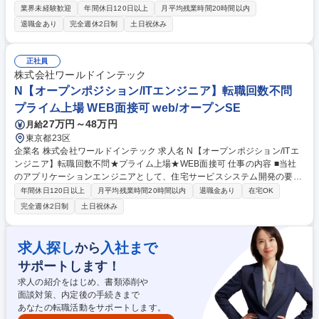
ニアがより利用しやすいポータルサイトを目指し、品質向上やセキュリテ
業界未経験歓迎
年間休日120日以上
月平均残業時間20時間以内
ィ、デザインの評価・改善を共に行う業務です。 ▼アーキテクチャ 言
退職金あり
完全週休2日制
土日祝休み
語：C＃、JavaScript など OS：Windows、iOS、Android DB：SQLServ
er、Oracle ■エンドユーザーである自社社員の声を直接聞き反映できるや
りがい ■フレックスタイム制を活用した、柔軟で無理のない柔軟な働き方
正社員
募集職種 【中央区】社内WEBシステム開発エンジニア/賞与6ヶ月/残業月
株式会社ワールドインテック
平均7時間/土日祝休
N【オープンポジション/ITエンジニア】転職回数不問
プライム上場 WEB面接可 web/オープンSE
27万円～48万円
月給
東京都23区
企業名 株式会社ワールドインテック 求人名 N【オープンポジション/ITエ
ンジニア】転職回数不問★プライム上場★WEB面接可 仕事の内容 ■当社
のアプリケーションエンジニアとして、住宅サービスシステム開発の要件
定義からお任せ予定です。 【当社について】https://www.witc.co.jp/si-c/
年間休日120日以上
月平均残業時間20時間以内
退職金あり
在宅OK
・大学向けシステム開発 ・医療向けパッケージソフト開発 ・倉庫管理シ
完全週休2日制
土日祝休み
ステム開発 【言語/環境】C、C++、Android、Simulink、Linux、Postgre
SQL、Shell、 Python、AWS、Windows、Java、Ｃ＃、Spring、ORACL
E、SQLServer、ASP、JavaScript、HTML、XML、SQL、PL/SQL、VB.
求人探し
入社まで
から
NET 募集職種 N【オープンポジション/ITエンジニア】転職回数不問★プ
サポートします！
ライム上場★WEB面接可
求人の紹介をはじめ、書類添削や
面談対策、内定後の手続きまで
あなたの転職活動をサポートします。