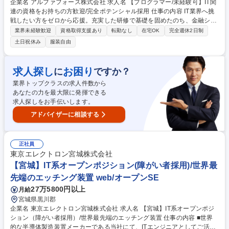
企業名 アルファフォース株式会社 求人名 【プログラマー/未経験可】IT関
連の資格をお持ちの方歓迎/完全ポテンシャル採用 仕事の内容 IT業界へ挑
戦したい方をゼロから応援。充実した研修で基礎を固めたのち、金融シス
テムの開発に参加し、テストや簡単な修正からスタート。経験豊富な先輩
業界未経験歓迎
資格取得支援あり
転勤なし
在宅OK
完全週休2日制
が丁寧に指導するため、着実に専門性を高められる風土です。 【詳細】■
土日祝休み
服装自由
クレジットカードの与信・発行システムの設計・開発 ■銀行向け次世代基
幹システムの構築・保守 ■顧客折衝及び要件定義支援 ■プロジェクトの進
捗管理 【環境】メインで使用する言語はJavaですが、フレームワークを
求人探し
お困り
に
ですか？
使用するためオープン系言語のご経験があれば早期にキャッチアップが可
業界トップクラスの求人件数から
能です。長期案件の中でエンジニアとして成長しつつ業界にインパクトの
あなたの力を最大限に発揮できる
ある仕事に関われます！ 募集職種 【プログラマー/未経験可】IT関連の資
求人探しをお手伝いします。
格をお持ちの方歓迎/完全ポテンシャル採用
アドバイザーに相談する
正社員
東京エレクトロン宮城株式会社
【宮城】IT系オープンポジション(障がい者採用)/世界最
先端のエッチング装置 web/オープンSE
27万5800円以上
月給
宮城県黒川郡
企業名 東京エレクトロン宮城株式会社 求人名 【宮城】IT系オープンポジ
ション（障がい者採用）/世界最先端のエッチング装置 仕事の内容 ■世界
的な半導体製造装置メーカーである当社にて、ITエンジニアとしてご活躍