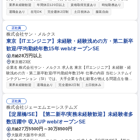
頂きます。エントリー時にお預かりした書類をもとにご経験・志向性に応
業界未経験歓迎
年間休日120日以上
資格取得支援あり
時短勤務あり
じてポジションの打診を実施させていただきます。 ※単純・定型的業務か
退職金あり
在宅OK
完全週休2日制
土日祝休み
服装自由
ら徐々に慣らしていくステップアップ方式でも業務いただく事が可能で
す。 【IT系職代表例】組込/制御ソフトウェアエンジニア、SE（社内シス
テム開発/生産領域）、SE（社内システム開発/DX領域）、データエンジニ
正社員
ア 【社風】■会社全体として、「まずはやってみる」ということを大切に
株式会社サン・メルクス
しており、仮に失敗したとしても何が課題だったのか分析、蓄積して次の
東京【ITエンジニア】未経験・経験浅めの方・第二新卒
挑戦に活かすことができる環境です。 募集職種 【宮城】IT系オープンポ
歓迎/平均勤続年数15年 web/オープンSE
ジション（障がい者採用）/世界最先端のエッチング装置
28万円以上
月給
東京都23区
企業名 株式会社サン・メルクス 求人名 東京【ITエンジニア】未経験・経
験浅めの方・第二新卒歓迎/平均勤続年数15年 仕事の内容 当社システムイ
ンテグレーション（SI）では、大手企業を含む顧客が抱える問題点を徹底
分析、総合的なサービスを提供しています。要件定義以前の業務分析～ユ
業界未経験歓迎
退職金あり
完全週休2日制
土日祝休み
ーザ教育/保守運用まで長期的なサポートを行います。 【入社後の流れ】3
ヶ月間、マナー研修や、コンピューター言語(COBOL,Cなど)中心の基礎研
修を受講して頂きます。その後、現場に配属となり、先輩エンジニアや 、
正社員
顧客より実務を通して学んで頂きます。 募集職種 東京【ITエンジニア】
株式会社ジェーエムエーシステムズ
未経験・経験浅めの方・第二新卒歓迎/平均勤続年数15年
【淀屋橋/SE】【第二新卒/実務未経験歓迎】未経験者多
数活躍中 収入UP web/オープンSE
27万5500円～30万8500円
月給
大阪府大阪市中央区