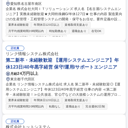
愛知県名古屋市南区
企業名 株式会社大同ＩＴソリューションズ 求人名 【名古屋/システムエン
ジニア】実務未経験歓迎★大同特殊鋼G/年休127日★ 仕事の内容 製造業向
けの生産管理・工程管理システムの開発・保守をお任せ。要件定義や設計
などの上流工程～運用・改善まで幅広く関わります。IT分野でキャリアを
業界未経験歓迎
年間休日120日以上
資格取得支援あり
築きたい方、新技術導入に挑戦したい方を歓迎★ 【具体的にお任せする業
月平均残業時間20時間以内
時短勤務あり
退職金あり
在宅OK
務】 ■製造業向けシステムの設計・開発：生産管理や工程管理システムの
完全週休2日制
土日祝休み
服装自由
開発・運用保守 ■プロジェクト参画：サーバー更新や新技術導入に関する
プロジェクトのサポート ■スキルアップ支援：AWS、Oracle、Ciscoなど
正社員
の資格取得支援制度あり ★プログラミング経験や開発経験がなくても、IT
リンク情報システム株式会社
業界を志望し自己研鑽している方が活躍できる環境です★ 募集職種 【名
第二新卒・未経験歓迎 【運用システムエンジニア】年
古屋/システムエンジニア】実務未経験歓迎★大同特殊鋼G/年休127日★
休123日/40年黒字経営 保守/運用/サポートエンジニア
24万円以上
月給
東京都千代田区
企業名 リンク情報システム株式会社 求人名 第二新卒・未経験歓迎◎【運
用システムエンジニア】年休123日/40年黒字経営 仕事の内容 ≪第二新
卒・未経験歓迎！≫公共放送、官公庁などの大規模システムの運用プロジ
ェクトにおいて、業務支援やデータ集計、運用・監視等の業務をお任せ。
業界未経験歓迎
年間休日120日以上
資格取得支援あり
将来的には運用エンジニアのリーダーなどを目指せます。 【入社後】技術
月平均残業時間20時間以内
転勤なし
退職金あり
完全週休2日制
スキルなどWEB研修を実施し基本情報技術者試験やLinuCレベル1取得な
どの取得を目指します。公共放送、官公庁などの大規模システムの運用プ
ロジェクトにおいて、業務支援やデータ集計、運用・保守等の業務に従事
正社員
していただきます。 経験やスキルを磨く中で、希望や適性について相談し
株式会社トットシステム