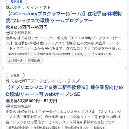
契約社員
株式会社デザインアクト
【C/C++/Unityプログラマー(ゲーム)】住宅手当/休暇制
度/フレックスで環境 ゲームプログラマー
35万円～45万円
月給
東京都渋谷区
企業名 株式会社デザインアクト 求人名 【C/C++/Unityプログラマー(ゲー
ム)】住宅手当/休暇制度/フレックスで環境◎ 仕事の内容 家庭用・アーケ
ード・スマホゲームからAR/VRまで、多彩なコンテンツの基盤を構築いた
だく、プログラマーの募集です。 【具体的には】■ゲーム・アプリ開発 ■
業界未経験歓迎
月平均残業時間20時間以内
転勤なし
完全週休2日制
各プラットフォームに最適化したプログラミング業務 ■新技術（AR/VR
土日祝休み
服装自由
等）を駆使したコンテンツ制作 ★「この技術しかやらない」という制限は
ありません。 【開発プラットフォーム】■家庭用機器■アーケードゲーム■
スマートフォンゲーム■AR、VRコンテンツ 募集職種 【C/C++/Unityプロ
正社員
グラマー(ゲーム)】住宅手当/休暇制度/フレックスで環境◎
株式会社NTTデータビジネスシステムズ
【アプリエンジニア※第二新卒歓迎※】通信業界向けto
C領域/リモート可 web/オープンSE
33万5000円～52万円
月給
東京都豊島区
企業名 株式会社ＮＴＴデータビジネスシステムズ 求人名 【アプリエンジ
ニア※第二新卒歓迎※】通信業界向けtoＣ領域/リモート可 仕事の内容 社
会インフラとなる通信サービスのシステム開発を展開する当社にてtoC領
域のアプリ開発をご担当。クラウドやアジャイルなど最新のデジタルテク
業界未経験歓迎
年間休日120日以上
資格取得支援あり
転勤なし