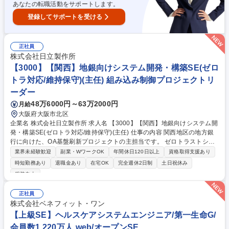
あなたの転職活動をサポートします。
登録してサポートを受ける
正社員
株式会社日立製作所
【3000】【関西】地銀向けシステム開発・構築SE(ゼロ
トラ対応/維持保守)(主任) 組み込み制御プロジェクトリ
ーダー
48万6000円～63万2000円
月給
大阪府大阪市北区
企業名 株式会社日立製作所 求人名 【3000】【関西】地銀向けシステム開
発・構築SE(ゼロトラ対応/維持保守)(主任) 仕事の内容 関西地区の地方銀
行に向けた、OA基盤刷新プロジェクトの主担当です。 ゼロトラストシス
テム（SASE等）の導入から維持保守まで、 フロントSEとして一貫してプ
業界未経験歓迎
副業・WワークOK
年間休日120日以上
資格取得支援あり
ロジェクトの推進・取りまとめを担います。 ■導入・構築：社内の専門部
時短勤務あり
退職金あり
在宅OK
完全週休2日制
土日祝休み
隊と連携し、Azure、EntraID、M365、Netskope等の最新技術を用いたO
服装自由
A基盤刷新を推進。顧客との要件調整やプロジェクト管理を主導します。
■維持保守：リリース後の安定稼働を支え、追加要件のヒアリングや修正
正社員
作業を取りまとめます。専門部隊の知見を吸収しながら、フロントSEと
株式会社ベネフィット・ワン
して高度な折衝力を高められる環境です。 募集職種 【3000】【関西】地
【上級SE】ヘルスケアシステムエンジニア/第一生命G/
銀向けシステム開発・構築SE(ゼロトラ対応/維持保守)(主任)
会員数1,220万人 web/オープンSE