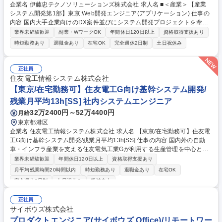
企業名 伊藤忠テクノソリューションズ株式会社 求人名 ■＜産業＞【産業
システム開発第1部】東京:Web開発エンジニア(アプリケーション) 仕事の
内容 国内大手企業向けのDX案件並びにシステム開発プロジェクトを牽引
するアーキテクトを求めています。技術者としての成長を意識して、常に
業界未経験歓迎
副業・WワークOK
年間休日120日以上
資格取得支援あり
新しいテクノロジーのトレンドを意識し取り入れることにチャレンジでき
時短勤務あり
退職金あり
在宅OK
完全週休2日制
土日祝休み
る方 をお待ちしております。【業務詳細】・オープン系業務システムやW
ebアプリケーションシステムのアーキテクチャ設計・使用するクラウドサ
ービスやフレームワークの選定・カスタマイズ・非機能要件や実装方式の
正社員
設計 ・設計標準のプロジェクトチームへの展開・AIツール（生成AI等）を
住友電工情報システム株式会社
活用した開発プロセスの効率化・高度化の推進・顧客に対するAI駆動開発
【東京/在宅勤務可】住友電工G向け基幹システム開発/
（AIを前提とした開発スタイル）の企画・提案など 募集職種 ■＜産業＞
残業月平均13h[SS] 社内システムエンジニア
【産業システム開発第1部】東京:Web開発エンジニア(アプリケーション)
32万2400円～52万4400円
月給
東京都港区
企業名 住友電工情報システム株式会社 求人名 【東京/在宅勤務可】住友電
工G向け基幹システム開発/残業月平均13h[SS] 仕事の内容 国内外の自動
車・インフラ産業を支える住友電気工業Gが利用する生産管理を中心とし
た基幹システム開発案件において設計/開発/導入/運用保守、将来的に企
業界未経験歓迎
年間休日120日以上
資格取得支援あり
画・要件定義の上流工程、リーダー業務をお任せします。 システム開発ス
月平均残業時間20時間以内
時短勤務あり
退職金あり
在宅OK
キルや経験に応じて先輩社員と一緒に各社、各事業部案件の開発・保守に
完全週休2日制
土日祝休み
服装自由
従事していただく予定です。 住友電工グループのシステムの特徴や、使用
するフレームワークでの開発方法等も習得いただいたうえで、企業単位あ
正社員
るいは事業部単位の担当として案件を担当いただきます。 将来的には大規
サイボウズ株式会社
模/新規プロジェクトにも挑戦していただけます。 募集職種 【東京/在宅勤
プロダクトエンジニア(サイボウズ Office)/リモートワー
務可】住友電工G向け基幹システム開発/残業月平均13h[SS]