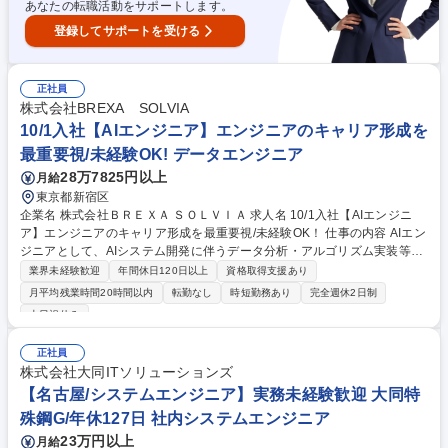
あなたの転職活動をサポートします。
登録してサポートを受ける
正社員
株式会社BREXA SOLVIA
10/1入社【AIエンジニア】エンジニアのキャリア形成を
最重要視/未経験OK! データエンジニア
28万7825円以上
月給
東京都新宿区
企業名 株式会社ＢＲＥＸＡ ＳＯＬＶＩＡ 求人名 10/1入社【AIエンジニ
ア】エンジニアのキャリア形成を最重要視/未経験OK！ 仕事の内容 AIエン
ジニアとして、AIシステム開発に伴うデータ分析・アルゴリズム実装等を
お任せします。入社後3ヶ月間の機械学習研修で知識を習得いただき、
業界未経験歓迎
年間休日120日以上
資格取得支援あり
様々なクライアント先でご活躍いただきます。 【プロジェクト例】 ■画像
月平均残業時間20時間以内
転勤なし
時短勤務あり
完全週休2日制
の欠陥検出アルゴリズム ■エンターテイメント企業のユーザー分析 ■大学
土日祝休み
内の履修科目レコメンドシステム ■インターネット広告代理店企業での効
果予測モデルの構築 ■決済サービスにおける顧客データ分析 ■AIベンダー
正社員
での各業界に特化した機械学習モデル実装 等 ※変更の範囲：会社の定め
株式会社大同ITソリューションズ
る業務 募集職種 10/1入社【AIエンジニア】エンジニアのキャリア形成を
【名古屋/システムエンジニア】実務未経験歓迎 大同特
最重要視/未経験OK！
殊鋼G/年休127日 社内システムエンジニア
23万円以上
月給