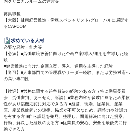
内クリニカルルームの運営等

募集職種

【大阪】健康経営推進・労務スペシャリスト/グローバルに展開す
るCAPCOM
求めている人材
必要な経験・能力等

【必須】■労働環境改善に向けた企画立案/導入/運用を主導した経
験

■健康推進に向けた企画立案、導入、運用を主導した経験

【尚可】■人事部門での管理職やリーダー経験、または労務対応へ
の高い専門性

【歓迎】■労務に関する紛争解決の経験のある方（特に懲罰委員
会、労働審判、あっせん、訴訟）■業務内容が多岐に亘るため柔軟
性があり臨機応変に対応できる方 ■経営、現場、従業員、産業
医、産業保健師との連携、協業が不可欠なため、調整力や対話力
を有する方 ■自ら課題を発見、整理し、問題解決に向けた提案、
行動、解決した経験のある方 ■従業員の安心、安全を最優先に行
動できる方
