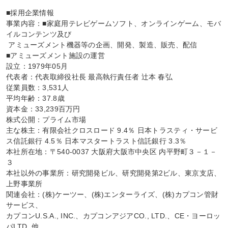
■採用企業情報

事業内容：■家庭用テレビゲームソフト、オンラインゲーム、モバ
イルコンテンツ及び

 アミューズメント機器等の企画、開発、製造、販売、配信

■アミューズメント施設の運営

設立：1979年05月

代表者：代表取締役社長 最高執行責任者 辻本 春弘

従業員数：3,531人

平均年齢：37.8歳

資本金：33,239百万円

株式公開：プライム市場

主な株主：有限会社クロスロード 9.4％ 日本トラスティ・サービ
ス信託銀行 4.5％ 日本マスタートラスト信託銀行 3.3％

本社所在地：〒540-0037 大阪府大阪市中央区 内平野町３－１－
３

本社以外の事業所：研究開発ビル、研究開発第2ビル、東京支店、
上野事業所

関連会社：(株)ケーツー、(株)エンターライズ、(株)カプコン管財
サービス、

カプコンU.S.A., INC.、カプコンアジアCO., LTD.、CE・ヨーロッ
パLTD. 他
