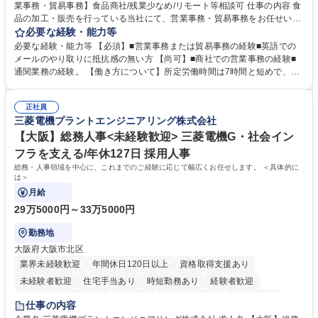
業事務・貿易事務】食品商社/残業少なめ/リモート等相談可 仕事の内容 食
品の加工・販売を行っている当社にて、営業事務・貿易事務をお任せいた
します。営業社員のサポートポジションとして、受発注から海外工場との
必要な経験・能力等
調整まで幅広く対応し、当社事業の根幹を支えていただきます。 ■受発注
必要な経験・能力等 【必須】■営業事務または貿易事務の経験■英語での
業務、請求書発行 ■海外工場とのスケジュール調整 ■在庫管理 ■輸入書類
メールのやり取りに抵抗感の無い方 【尚可】■商社での営業事務の経験■
の確認・作成 ■配送手配 ■通関業者を通して行う輸出入業全般 ■倉庫との
通関業務の経験。 【働き方について】所定労働時間は7時間と短めで、残
倉入れ調整等 ※ゼネラリストとしてのキャリアアップを目指すことが可能
業も月平均20時間以下です。時差出勤制度や週1日のリモート勤務も相談
です。単に商品を販売するだけでなく原料の仕入れから販売までをトータ
可能で、ワークライフバランスを保ち長期就業しやすい環境です。 【当社
ルプロデュースしているため、商品に関わる全ての業務をサポート頂きま
正社員
の強み】1991年の設立以来、外食産業を中心としたお客様の多様なニー
三菱電機プラントエンジニアリング株式会社
す。 募集職種 東京都中央区【営業事務・貿易事務】食品商社/残業少なめ/
ズに沿った冷凍水産物等の生産・輸入・販売を一貫して手掛けています。
リモート等相談可
自社工場と海外拠点の強固な連携によるワンストップサービスが最大の強
【大阪】総務人事<未経験歓迎> 三菱電機G・社会イン
みです。 学歴・資格 学歴：大学院 大学 語学力：英語 資格：
フラを支える/年休127日 採用人事
総務・人事領域を中心に、これまでのご経験に応じて幅広くお任せします。 ＜具体的に
は＞
月給
29万5000円～33万5000円
勤務地
大阪府大阪市北区
業界未経験歓迎
年間休日120日以上
資格取得支援あり
未経験者歓迎
住宅手当あり
時短勤務あり
経験者歓迎
退職金あり
在宅OK
賞与あり
完全週休2日制
交通費支給
仕事の内容
駅近5分以内
土日祝休み
服装自由
寮・社宅あり
食事補助あり