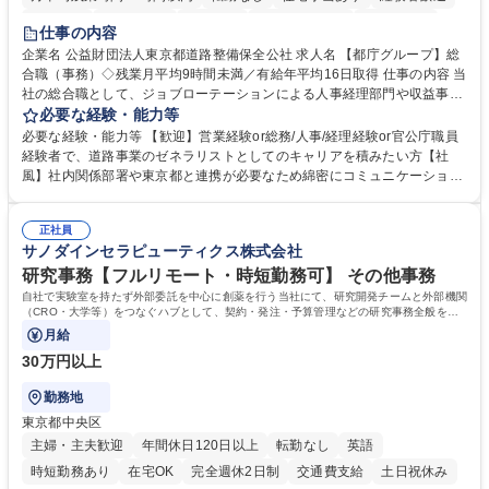
研修あり
退職金あり
賞与あり
完全週休2日制
交通費支給
仕事の内容
駅近5分以内
資格取得手当あり
食事補助あり
企業名 公益財団法人東京都道路整備保全公社 求人名 【都庁グループ】総
合職（事務）◇残業月平均9時間未満／有給年平均16日取得 仕事の内容 当
社の総合職として、ジョブローテーションによる人事経理部門や収益事業
等のフロント部門の部署等幅広い部署での業務をお任せいたします。研修
必要な経験・能力等
制度やキャリア支援が充実しております！ ※下記業務詳細 【業務詳細】■
必要な経験・能力等 【歓迎】営業経験or総務/人事/経理経験or官公庁職員
管理部門：広報、人事、経理など当公社の運営に係る管理業務 ■収益部
経験者で、道路事業のゼネラリストとしてのキャリアを積みたい方【社
門：駐車場の新規開拓、管理運営、新宿駅西口広場の「イベントコーナ
風】社内関係部署や東京都と連携が必要なため綿密にコミュニケーション
ー」などの管理運営 ■道路部門：整備の急がれる骨格幹線道路や木造住宅
を図っています。 【業務の魅力】■幅広く携われる：総合職（事務）で
密集地域の特定整備路線の用地取得、道路に関する普及啓発事業、都内の
は、駐車場の管理運営や道路用地の取得、公益財団法人の中枢を担う管理
道路施設や道路工事現場の見学ツアー事業 ※入社後は上記いずれかの部門
正社員
部門など多岐に渡る業務を経験できます。 ■様々なプロジェクト：駐車場
サノダインセラピューティクス株式会社
へ配属。※業務内容変更の範囲：会社の定める業務 募集職種 【都庁グル
事業の他、新宿駅西口広場内に設置された照明を兼ねた広告「ブライトサ
ープ】総合職（事務）◇残業月平均9時間未満／有給年平均16日取得
イン」の管理運営を行うなど、事業収益を生み出す活動を積極的に行って
研究事務【フルリモート・時短勤務可】 その他事務
います。 学歴・資格 学歴：大学院 大学 高専 短大 専修学校 高校 語学力：
自社で実験室を持たず外部委託を中心に創薬を行う当社にて、研究開発チームと外部機関
資格：
（CRO・大学等）をつなぐハブとして、契約・発注・予算管理などの研究事務全般をお
任せします。
月給
30万円以上
勤務地
東京都中央区
主婦・主夫歓迎
年間休日120日以上
転勤なし
英語
時短勤務あり
在宅OK
完全週休2日制
交通費支給
土日祝休み