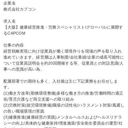
企業名

株式会社カプコン

求人名

【大阪】健康経営推進・労務スペシャリスト/グローバルに展開す
るCAPCOM

仕事の内容

経営戦略実現に向け従業員が働く環境作りを現場の声を取り入れ
進めていきます。経営層は人事制度/会社業績/企業の成長可能性に
ついて従業員説明会を約20回開催する等、従業員との対話意識/人
事への意識が高い為、

配属部署での期待も多く、入社後は主に下記業務をお任せしま
す。

(1)働き方改革(勤務環境整備)多様な働き方の推進/労働時間の適正
化/育児介護など両立支援への取り組み

(2)労務対策(就労環境整備)職場の活性化/ハラスメント対策/風通し
の良い職場環境の実践

(3)健康推進(健康経営の実践)メンタルヘルスおよびヘルスリテラ
シーの向上/具体的な健康保持/増進施策/安全衛生委員会の運営/社