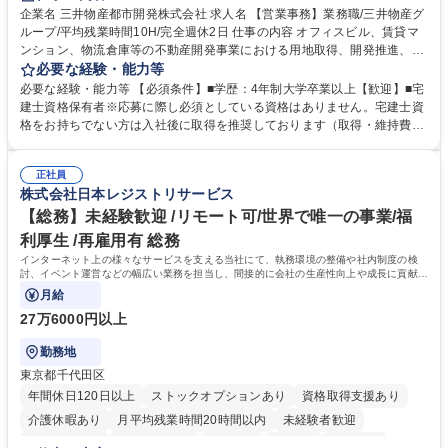
駅近5分以内
土日祝休み
寮・社宅あり
企業名 三井物産都市開発株式会社 求人名 【営業事務】業務職/三井物産グ
ループ/平均残業時間10H/完全週休2日 仕事の内容 オフィスビル、賃貸マ
ンション、物流倉庫等の不動産開発事業における用地取得、開発推進、賃
貸運営、売却、仲介・活用提案等を行う営業部門において事務業務を担当
必要な経験・能力等
いただきます。 【詳細】・契約書管理、契約書製本、捺印対応、ファイリ
必要な経験・能力等 【必須条件】■学歴：4年制大学卒業以上【歓迎】■宅
ング、登記簿取得、調書取得・支払業務（各種費用支払、支払管理、請
建士資格保有者※応募に際し必須としている資格はありません。宅建士資
求・支払データ登録、取引先マスター申請対応）・予算作成及び予実管
格をお持ちでない方は入社後に取得を推奨しております（取得・維持費用
理・各種稟議書、報告書作成業務・各種台帳管理、交際費・会議費支払報
の一部補助あり） 【求める人物像】 ・向学心豊かで、主体的に行動でき
告書作成及び月次管理・部内総務庶務全般 など※※配属先によっては上記
る方。 ・社内外の多様な関係者と協調して業務を進められるコミュニケー
の他に担当頂く業務が発生する場合があります。 募集職種 【営業事務】
正社員
ション力がある方。 ・チャレンジを厭わず、粘り強く業務に取り組める
株式会社日本レジストリサービス
業務職/三井物産グループ/平均残業時間10H/完全週休2日
方。多様な関係者と謙虚に信頼関係を構築でき、期限を意識したスケジュ
ール管理が出来る方。※将来的に他部署（営業部門、コーポレート部門）
【総務】未経験歓迎 /リモート可/世界で唯一の事業/福
へのジョブローテーションの可能性があります。 学歴・資格 学歴：大学
利厚生 /再雇用有 総務
院 大学 語学力： 資格：宅地建物取引士
インターネット上の様々なサービスを支える当社にて、執務環境の整備や社内制度の検
討、イベント運営などの幅広い業務を担当し、間接的に会社の生産性向上や成長に貢献し
ている部署です。
月給
27万6000円以上
勤務地
東京都千代田区
年間休日120日以上
ストックオプションあり
資格取得支援あり
介護休暇あり
月平均残業時間20時間以内
未経験者歓迎
住宅手当あり
時短勤務あり
研修あり
在宅OK
賞与あり