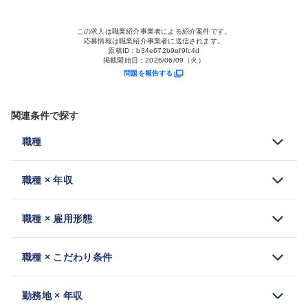
この求人は職業紹介事業者による紹介案件です。
応募情報は職業紹介事業者に送信されます。
原稿ID：
b34e672b9ef9fc4d
掲載開始日：
2026/06/09（火）
問題を報告する
関連条件で探す
職種
職種 × 年収
職種 × 雇用形態
職種 × こだわり条件
勤務地 × 年収