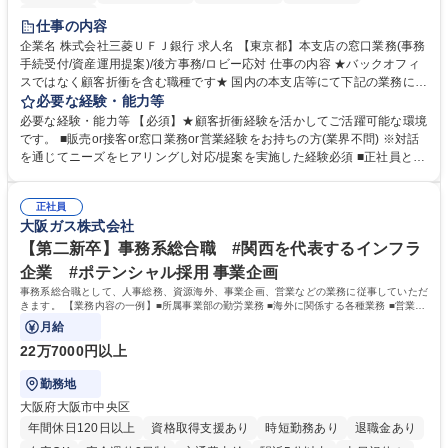
土日祝休み
仕事の内容
企業名 株式会社三菱ＵＦＪ銀行 求人名 【東京都】本支店の窓口業務(事務
手続受付/資産運用提案)/後方事務/ロビー応対 仕事の内容 ★バックオフィ
スではなく顧客折衝を含む職種です★ 国内の本支店等にて下記の業務に従
事していただきます。 ■窓口/後方/ロビーにて事務手続等の受付・オペレ
必要な経験・能力等
ーション、お客様対応 ■窓口にて、ご来店された個人のお客様に対して金
必要な経験・能力等 【必須】★顧客折衝経験を活かしてご活躍可能な環境
融商品のご提案 ■効率的な事務運用の検討・構築等 ≪業務紹介：ご応募前
です。 ■販売or接客or窓口業務or営業経験をお持ちの方(業界不問) ※対話
に必ずご覧ください≫ ※記事 https://www.mysite.bk.mufg.jp/career/circle/
を通じてニーズをヒアリングし対応/提案を実施した経験必須 ■正社員とし
article17/ ※動画 https://youtu.be/H-S7HaJqqbg 募集職種 【東京都】本支
ての就業経験1年以上 【歓迎】■金融業界での就業経験■銀行での預金為替
店の窓口業務(事務手続受付/資産運用提案)/後方事務/ロビー応対
事務経験 ■金融商品の提案・販売経験 ≪魅力≫研修やOJT環境が整ってい
正社員
るので安心して入行いただけます。 幅広いキャリアの選択肢があり、公募
大阪ガス株式会社
や社内副業等を活用し、 一人ひとりが挑戦できるカルチャーが浸透してい
ます。 学歴・資格 学歴：大学院 大学 高専 短大 専修学校 高校 語学力：
【第二新卒】事務系総合職 #関西を代表するインフラ
資格：
企業 #ポテンシャル採用 事業企画
事務系総合職として、人事総務、資源海外、事業企画、営業などの業務に従事していただ
きます。 【業務内容の一例】■所属事業部の勤労業務 ■海外に関係する各種業務 ■営業部
門の企画スタッフ、ルート営業
月給
22万7000円以上
勤務地
大阪府大阪市中央区
年間休日120日以上
資格取得支援あり
時短勤務あり
退職金あり