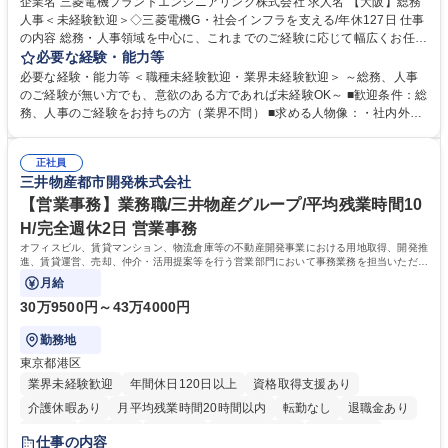
企業名 三菱電機プラントエンジニアリング株式会社 求人名 【大阪】総務
人事＜未経験歓迎＞◇三菱電機G・社会インフラを支える/年休127日 仕事
の内容 総務・人事領域を中心に、これまでのご経験に応じて幅広くお任せ
します。 ＜具体的には＞ ・総務/人事労務（給与・社保・勤怠管理など）
必要な経験・能力等
・採用・教育研修 ・福利厚生運用 など ※基本的には事務所勤務ですが、
必要な経験・能力等 ＜職種未経験歓迎・業界未経験歓迎＞ ～総務、人事
採用や教育等の業務内容により、関西圏以外への日帰り・宿泊を伴う国内
のご経験が無い方でも、意欲のある方であれば未経験OK～ ■歓迎条件：総
出張もございます。 ※担当業務を持ちつつ、お互いに助け合いながら、総
務、人事のご経験をお持ちの方（業界不問） ■求める人物像：・社内外の
務部という組織として協力しながら進める体制です。 募集職種 【大阪】
関係各部門との調整を率先して行い、業務を円滑に遂行できる協調性やコ
総務人事＜未経験歓迎＞◇三菱電機G・社会インフラを支える/年休127日
ミュニケーション能力を持っている方 ・人事総務領域に興味がありゼネラ
正社員
リスト志向をお持ちの方 学歴・資格 学歴：大学院 大学 語学力： 資格：
三井物産都市開発株式会社
【営業事務】業務職/三井物産グループ/平均残業時間10
H/完全週休2日 営業事務
オフィスビル、賃貸マンション、物流倉庫等の不動産開発事業における用地取得、開発推
進、賃貸運営、売却、仲介・活用提案等を行う営業部門において事務業務を担当いただき
ます。
月給
30万9500円～43万4000円
勤務地
東京都港区
業界未経験歓迎
年間休日120日以上
資格取得支援あり
介護休暇あり
月平均残業時間20時間以内
転勤なし
退職金あり
在宅OK
賞与あり
育休あり
完全週休2日制
交通費支給
仕事の内容