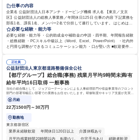
賞与あり
育休あり
完全週休2日制
交通費支給
土日祝休み
仕事の内容
食事補助あり
企業名 公益財団法人日本アンチ・ドーピング機構 求人名 【東京／文京
区】公益財団法人の総務人事業務／年間休日125日 仕事の内容 下記業務を
部長1名、課長1名、メンバー2名で分担して遂行しています。 はじめは担
当者として業務を覚えていただき、ゆくゆくはリーダーやマネージャーポ
必要な経験・能力等
ジションとして活躍いただくことを期待しています。 【総務・人事グルー
必要な経験・能力等 ・公的助成金や補助金の申請・四半期、年間報告経験
プの業務内容】 ・人事制度関連 ・採用活動 ・教育研修の企画、実行 ・勤
・総務経験 ・PCスキル中級以上（Word、Excel、PowerPoint） ・社内外
怠管理 ・官公庁への各種提出 ・法定の会議運営（評議員会、理事会） ・
と円滑な調整ができるコミュニケーション能力 ・口が堅い方 ■歓迎要件
コンプライアンス ・内部規程やルールの管理、整備、文書管理 ・契約関
・採用業務経験 ・英語に抵抗がない方 ・営業経験 学歴・資格 学歴：大学
連 ・衛生管理 ・防災関連・公的助成金の管理・オフィス、ファシリティ
院 大学 高専 短大 専修学校 高校 語学力： 資格：
管理 ・福利厚生関連 ・職員からの問合せ、相談対応 ・その他日常の総務
正社員
公益財団法人東京都道路整備保全公社
業務全般 募集職種 【東京／文京区】公益財団法人の総務人事業務／年間
休日125日
【都庁グループ】総合職(事務) 残業月平均9時間未満/有
給年平均16日取得 一般事務
当社の総合職として、ジョブローテーションによる人事経理部門や収益事業等のフロント
部門の部署等幅広い部署での業務をお任せいたします。研修制度やキャリア支援が充実し
ております！ ※下記業務詳細
月給
22万1500円～30万円
勤務地
東京都新宿区
業界未経験歓迎
年間休日120日以上
介護休暇あり
月平均残業時間20時間以内
転勤なし
住宅手当あり
経験者歓迎