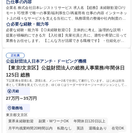
仕事の内容
完全週休2日制
交通費支給
駅近5分以内
土日祝休み
服装自由
企業名 株式会社日本レジストリサービス 求人名 【総務】未経験歓迎◎/リ
モート可/世界で唯一の事業/福利厚生◎/再雇用有 仕事の内容 インターネッ
ト上の様々なサービスを支える当社にて、執務環境の整備や社内制度の検
討、イベント運営などの幅広い業務を担当し、間接的に会社の生産性向上
必要な経験・能力等
や成長に貢献している部署です。 会社の全メンバーが安心して長く成果を
必要な経験・能力等 【◎未経験歓迎◎】 主体的に考え、論理的な説明・
発揮できる環境を整えるために、毎日のメンテナンスや維持管理に加え、
提案が積極的にできる方 【入社後】先輩社員と共に、適性や希望に沿って
新たな施策検討を積極的に行っていただき、会社全体を巻き込み課題解決
業務をお任せします。 【こんな方が活躍できる職種です】 ・仕組化が好
を推進。 ・オフィス運営：執務環境の整備・物品管理・社内規定整備/改
き/得意・協働の姿勢を持っている・優先順位付け、マルチタスクが得意・
善・イベント企画/運営・非常時の対応 など、本人の希望や適性によって
様々な立場で物事を考えられる・定型業務だけでなく突発的な出来事にも
幅広い業務の体得が可能で、多様なキャリアパスを描くことも可能です。
正社員
対処できる・新しいことに興味関心がある 【魅力】■自己啓発支援：資格
公益財団法人日本アンチ・ドーピング機構
募集職種 【総務】未経験歓迎◎/リモート可/世界で唯一の事業/福利厚生◎/
取得や通信教育など費用の80%（年間25万円まで）を補助 ■住宅手当：家
再雇用有
賃の50%（月額7万円まで）を補助 学歴・資格 学歴：大学院 大学 語学
【東京/文京区】公益財団法人の総務人事業務/年間休日
力： 資格：
125日 総務
下記業務を部長1名、課長1名、メンバー2名で分担して遂行しています。 はじめは担当
者として業務を覚えていただき、ゆくゆくはリーダーやマネージャーポジションとして活
躍いただくことを期待しています。
月給
27万円～35万円
勤務地
東京都文京区
業界未経験歓迎
副業・WワークOK
年間休日120日以上
月平均残業時間20時間以内
転勤なし
英語
退職金あり
在宅OK