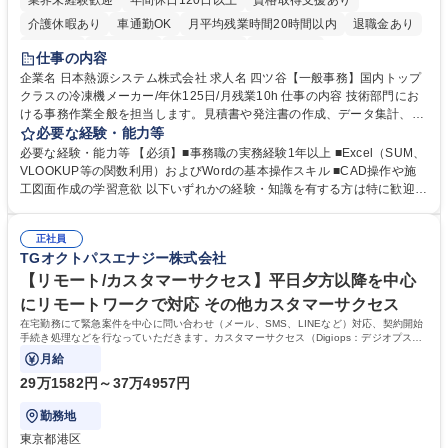
業界未経験歓迎
年間休日120日以上
資格取得支援あり
介護休暇あり
車通勤OK
月平均残業時間20時間以内
退職金あり
賞与あり
交通費支給
駅近5分以内
土日祝休み
仕事の内容
企業名 日本熱源システム株式会社 求人名 四ツ谷【一般事務】国内トップ
クラスの冷凍機メーカー/年休125日/月残業10h 仕事の内容 技術部門にお
ける事務作業全般を担当します。見積書や発注書の作成、データ集計、C
ADを用いた図面修正補助、電話・メール対応などを通じて現場の技術者
必要な経験・能力等
を支えるポジションです。 【仕事内容】■資料の整理、作成、ファイリン
必要な経験・能力等 【必須】■事務職の実務経験1年以上 ■Excel（SUM、
グ、受発注等のデータ入力 ■工事見積書や発注書など案件に関する書面の
VLOOKUP等の関数利用）およびWordの基本操作スキル ■CAD操作や施
作成および管理■Excel関数を用いたデータ集計および管理■CAD操作によ
工図面作成の学習意欲 以下いずれかの経験・知識を有する方は特に歓迎し
る設備施工図の作成補助および図面修正■電話対応、メール対応、備品受
ます！ ■建設会社やサブコン会社での事務職経験 ■CADの使用経験 ■施工
発注処理■技術部門や現場担当者との連絡調整業務 ※必要な知識は業務の
図面の作成経験 ■配管図面の作成経験 ※SUM・VLOOKUP・SUMIFなど
中で少しずつ身につけられますので、専門知識を持たない方でも安心して
正社員
を使用しますが既存フォーマットへの入力・修正が中心です。一から関数
TGオクトパスエナジー株式会社
ご応募いただけます。 募集職種 四ツ谷【一般事務】国内トップクラスの
を組むことはありませんのでご安心ください。 学歴・資格 学歴：大学院
冷凍機メーカー/年休125日/月残業10h
大学 高専 短大 専修学校 高校 語学力： 資格：第一種運転免許普通自動車
【リモート/カスタマーサクセス】平日夕方以降を中心
にリモートワークで対応 その他カスタマーサクセス
在宅勤務にて緊急案件を中心に問い合わせ（メール、SMS、LINEなど）対応、契約開始
手続き処理などを行なっていただきます。カスタマーサクセス（Digiops：デジオプス）
と運用構築の業務となります。
月給
29万1582円～37万4957円
勤務地
東京都港区