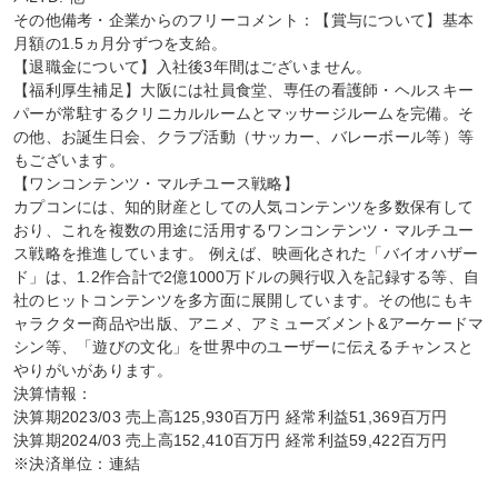
その他備考・企業からのフリーコメント：【賞与について】基本
月額の1.5ヵ月分ずつを支給。

【退職金について】入社後3年間はございません。

【福利厚生補足】大阪には社員食堂、専任の看護師・ヘルスキー
パーが常駐するクリニカルルームとマッサージルームを完備。そ
の他、お誕生日会、クラブ活動（サッカー、バレーボール等）等
もございます。

【ワンコンテンツ・マルチユース戦略】

カプコンには、知的財産としての人気コンテンツを多数保有して
おり、これを複数の用途に活用するワンコンテンツ・マルチユー
ス戦略を推進しています。 例えば、映画化された「バイオハザー
ド」は、1.2作合計で2億1000万ドルの興行収入を記録する等、自
社のヒットコンテンツを多方面に展開しています。その他にもキ
ャラクター商品や出版、アニメ、アミューズメント&アーケードマ
シン等、「遊びの文化」を世界中のユーザーに伝えるチャンスと
やりがいがあります。

決算情報：

決算期2023/03 売上高125,930百万円 経常利益51,369百万円

決算期2024/03 売上高152,410百万円 経常利益59,422百万円

※決済単位：連結