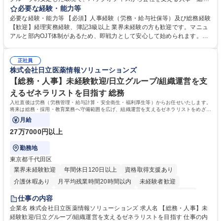
をお任せします。 労務と総務の業務をバランスよく担当し、ゆくゆくは制
必要な経験・能力等
度改定などのコア業務にも挑戦できる、やりがいある環境です。 ■勤怠管
必要な経験・能力等 【必須】人事経験（労務・給与社保等）及び総務経験
理、給与計算、社会保険手続き、年末調整等の労務管理全般 ■入退社手続
【歓迎】経理実務経験、簿記3級以上 業界未経験の方も歓迎です。マニュ
き、社内規定の改定や人事制度改定などのコア業務 ■社内イベントの企画
アルと部内OJT体制があるため、即戦力として安心して始められます。
運営やその他総務業務全般 ※労務と総務を1：1の割合でお任せ。 入社後
【魅力・やりがい】森ビルGの安定基盤で労務から総務まで幅広く携われ
は部内のOJTを中心に、あなたの経験に合わせて不足している部分はいつ
ます。定型業務に留まらず、社内規定や人事制度の改定など会社のコア業
でも質問・相談できる環境が整っているため、安心して成長できます。 募
正社員
務に挑戦できるため、自身の成長と組織への貢献度をダイレクトに実感で
株式会社日立医薬情報ソリューションズ
集職種 【森ビルG】人事・総務◆賞与5ヶ月◆年休120日◆残業少なめ◆
きます。 残業少なめ、週1日リモート可など、ワークライフバランスを保
リモート可
ち長期活躍できる環境です。 「これまでの幅広い経験を活かし、長期的な
【総務・人事】未経験歓迎/日立グループ/組織運営を支
キャリアを築きたい」という前向きな意欲と挑戦を全力で応援します。 学
えるゼネラリストを目指す 総務
歴・資格 学歴：大学院 大学 高専 短大 専修学校 高校 語学力： 資格：日商
入社直後は労務（労務管理・給与計算・安全衛生・福利厚生等）からお任せいたします。
簿記検定1級 日商簿記検定2級 日商簿記検定3級
将来は総務・採用・教育業務へ守備範囲を広げ、組織運営を支えるゼネラリストをめざせ
ます。
月給
27万7000円以上
勤務地
東京都千代田区
業界未経験歓迎
年間休日120日以上
資格取得支援あり
介護休暇あり
月平均残業時間20時間以内
未経験者歓迎
住宅手当あり
時短勤務あり
退職金あり
在宅OK
賞与あり
仕事の内容
育休あり
完全週休2日制
交通費支給
土日祝休み
寮・社宅あり
企業名 株式会社日立医薬情報ソリューションズ 求人名 【総務・人事】未
経験歓迎/日立グループ/組織運営を支えるゼネラリストを目指す 仕事の内