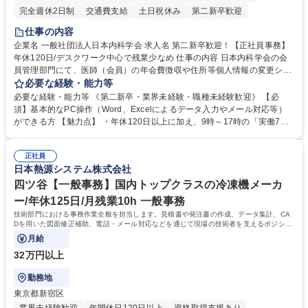
完全週休2日制
交通費支給
土日祝休み
第二新卒歓迎
仕事の内容
企業名 一般社団法人日本内科学会 求人名 第二新卒歓迎！【正社員事務】
年休120日/デスクワーク中心で残業少なめ 仕事の内容 日本内科学会の会
員管理部門にて、医師（会員）の年会費徴収や住所等個人情報の変更シス
テム入力、電話・FAX対応をお任せします。将来的には、各種委員会の運
必要な経験・能力等
営事務局業務などにも幅広く携わっていただきます。 【会員管理・データ
必要な経験・能力等 《第二新卒・業界未経験・職種未経験歓迎》 【必
入力業務】 ・医師（会員）の住所変更、個人情報のシステム登録・更新
須】基本的なPC操作（Word、Excelによるデータ入力やメール対応等）
・年会費の徴収管理や入金データの照合確認 【問い合わせ対応】 ・会員
ができる方 【魅力点】 ・年休120日以上に加え、9時～17時の「実働7時
（医師）からの電話、FAX、ネット申請に伴う相談受付 ・複雑な案件のへ
間勤務」で残業も少なくワークライフバランスは抜群です。 【将来的な業
のエスカレーション・連携対応 募集職種 第二新卒歓迎！【正社員事務】
務（各種委員会運営）】 ・学会内における各種委員会のスケジュール調
年休120日/デスクワーク中心で残業少なめ
正社員
整、資料作成、当日の運営サポート 学歴・資格 学歴：大学院 大学 語学
日本熱源システム株式会社
力： 資格：
四ツ谷【一般事務】国内トップクラスの冷凍機メーカ
ー/年休125日/月残業10h 一般事務
技術部門における事務作業全般を担当します。見積書や発注書の作成、データ集計、CA
Dを用いた図面修正補助、電話・メール対応などを通じて現場の技術者を支えるポジショ
ンです。
月給
32万円以上
勤務地
東京都新宿区