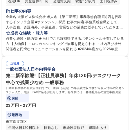
在宅OK
完全週休2日制
交通費支給
駅近5分以内
土日祝休み
服装自由
第二新卒歓迎
寮・社宅あり
食事補助あり
仕事の内容
企業名 大阪ガス株式会社 求人名 【第二新卒】事務系総合職 #関西を代表
するインフラ企業 #ポテンシャル採用 仕事の内容 事務系総合職として、
人事総務、資源海外、事業企画、営業などの業務に従事していただきま
す。 【業務内容の一例】■所属事業部の勤労業務 ■海外に関係する各種業
必要な経験・能力等
務 ■営業部門の企画スタッフ、ルート営業 【キャリアパス】入社後の配属
必要な経験・能力等 ★当社でご活躍期待できるポテンシャルを有している
ポジションで一定期間ご活躍頂いた後、本人の適性及び将来のキャリアを
方 【人物像】・ロジカルシンキングで物事を捉えられる ・社内及び社外
鑑みてジョブローテーションを行います。 【育成】OJTでの現場育成や研
関係者と円滑なコミュニケーションを図れる ■2024年度から2026年度ま
修カリキュラムを通じて、Daigasグループの業務で必要となる知識につい
での3ヵ年を対象とする「Daigasグループ中期経営計画2026」を策定しま
て学んでいただきます。 募集職種 【第二新卒】事務系総合職 #関西を代
した。https://www.osakagas.co.jp/company/press/pr2024/1777576_564
表するインフラ企業 #ポテンシャル採用
正社員
72.html ■エネルギーセキュリティの不安定化や気候変動による自然災害の
一般社団法人日本内科学会
甚大化など、これまで以上に社会課題解決の重要性が高まっています。
「未来の日常」の創造に向けて持続可能な社会の実現に貢献してまいりま
第二新卒歓迎!【正社員事務】年休120日/デスクワーク
す。 学歴・資格 学歴：大学院 大学 語学力： 資格：
中心で残業少なめ 一般事務
日本内科学会の会員管理部門にて、医師（会員）の年会費徴収や住所等個人情報の変更シ
ステム入力、電話・FAX対応をお任せします。将来的には、各種委員会の運営事務局業務
などにも幅広く携わっていただきます。
月給
23万円～27万円
勤務地
東京都文京区
年間休日120日以上
転勤なし
未経験者歓迎
退職金あり