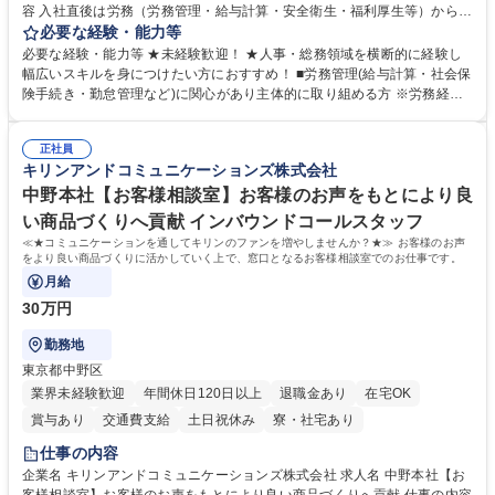
容 入社直後は労務（労務管理・給与計算・安全衛生・福利厚生等）からお
任せいたします。将来は総務・採用・教育業務へ守備範囲を広げ、組織運
必要な経験・能力等
営を支えるゼネラリストをめざせます。 ・初期業務：労働時間管理、給与
必要な経験・能力等 ★未経験歓迎！ ★人事・総務領域を横断的に経験し
計算、社会保険対応、福利厚生管理、安全衛生、健康経営推進等をお任せ
幅広いスキルを身につけたい方におすすめ！ ■労務管理(給与計算・社会保
します。ご経験に応じて、休職者管理など、幅広く経験を積んでいただき
険手続き・勤怠管理など)に関心があり主体的に取り組める方 ※労務経験
ます。 ・将来的な広がり：総務・採用・教育・税務対応・経営企画等。
者は早期にご活躍いただけます。 ■チームで仕事を推進できる方■将来は
★メンバーがマンツーマンで丁寧に教えるため、ご経験が浅くても安心！
マネジメント職として活躍したい 【尚可】■人事、労務、採用、教育業務
幅広く経験を積みたい意欲がある方に最適な環境です。 募集職種 【総
正社員
のご経験 ■労務管理（給与計算・社会保険手続き・勤怠管理など）の経験
キリンアンドコミュニケーションズ株式会社
務・人事】未経験歓迎/日立グループ/組織運営を支えるゼネラリストを目
■衛生管理者の資格をお持ちの方 学歴・資格 学歴：大学院 大学 高専 短大
指す
専修学校 高校 語学力： 資格：
中野本社【お客様相談室】お客様のお声をもとにより良
い商品づくりへ貢献 インバウンドコールスタッフ
≪★コミュニケーションを通してキリンのファンを増やしませんか？★≫ お客様のお声
をより良い商品づくりに活かしていく上で、窓口となるお客様相談室でのお仕事です。
月給
30万円
勤務地
東京都中野区
業界未経験歓迎
年間休日120日以上
退職金あり
在宅OK
賞与あり
交通費支給
土日祝休み
寮・社宅あり
仕事の内容
企業名 キリンアンドコミュニケーションズ株式会社 求人名 中野本社【お