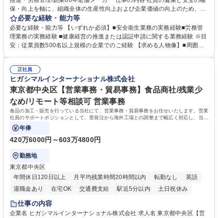
推進・労務管理/創業80年老舗メーカー 仕事の内容 社員の健康と安全の確
保・向上を軸に、組織全体の生産性向上および企業価値の向上のため、経
営層と密接に連携しながら、定型業務にとどまらず、制度設計や施策立案
必要な経験・能力等
などの上流工程から関与していただきます。 【主な業務内容】■安全衛生
必要な経験・能力等 【いずれか必須】■安全衛生業務の実務経験■労務管
業務（ストレスチェック、健康診断の運用、産業医との連携 など）■健康
理業務の実務経験 ■健康経営の推進または認証申請に関する業務経験 ※目
経営認証取得に向けた企画・推進■労務管理（労働時間の分析、労働環境
安：従業員数500名以上規模の企業でのご経験 【求める人物像】■周囲
の改善）■規程改定、制度設計、業務改善の推進■労働基準監督署対応、団
（社員・経営層）と円滑にコミュニケーションを図れる方■労務課題に対
体交渉対応 など 【採用背景】現在組織変革期の為、労務領域から組織力
し、迅速かつ的確に対応できる問題解決力をお持ちの方■チームおよび他
を底上げすべく、ともにご活躍いただける方の増員募集となります。 募集
正社員
部門と連携しながら業務を推進できる方■Excelや労務管理システムの実務
ヒガシマルインターナショナル株式会社
職種 【人事・労務担当】安全衛生・健康経営推進・労務管理/創業80年老
使用経験をお持ちの方 学歴・資格 学歴：大学院 大学 高専 短大 専修学校
舗メーカー
高校 語学力： 資格：
東京都中央区【営業事務・貿易事務】食品商社/残業少
なめ/リモート等相談可 営業事務
食品の加工・販売を行っている当社にて、営業事務・貿易事務をお任せいたします。営業
社員のサポートポジションとして、受発注から海外工場との調整まで幅広く対応し、当社
事業の根幹を支えていただきます。
年俸
420万6000円～603万4800円
勤務地
東京都中央区
年間休日120日以上
月平均残業時間20時間以内
転勤なし
英語
退職金あり
在宅OK
交通費支給
駅近5分以内
土日祝休み
仕事の内容
企業名 ヒガシマルインターナショナル株式会社 求人名 東京都中央区【営