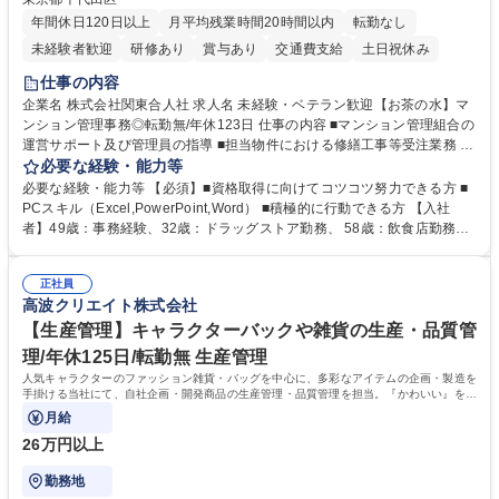
年間休日120日以上
月平均残業時間20時間以内
転勤なし
未経験者歓迎
研修あり
賞与あり
交通費支給
土日祝休み
仕事の内容
企業名 株式会社関東合人社 求人名 未経験・ベテラン歓迎【お茶の水】マ
ンション管理事務◎転勤無/年休123日 仕事の内容 ■マンション管理組合の
運営サポート及び管理員の指導 ■担当物件における修繕工事等受注業務 ■
事務所内での事務業務等 ★異業界からの転職者が多数活躍しています
必要な経験・能力等
【年収補足】532万円 ＋別途インセンティヴで平均約100万円/年（昨年度
必要な経験・能力等 【必須】■資格取得に向けてコツコツ努力できる方 ■
実績） ＋管理業務主任者資格手当50,000円/月 ★親会社である株式会社合
PCスキル（Excel,PowerPoint,Word） ■積極的に行動できる方 【入社
人社計画研究所社のグループ会社として、質の高いサービスと適性価格を
者】49歳：事務経験、32歳：ドラッグストア勤務、 58歳：飲食店勤務
武器に約20年受託戸数増加中です。https://www.gojin.co.jp/abt/abt_3.html
等：中途採用の9割が未経験者！ 【資格取得支援】■メンター制度■社内模
募集職種 未経験・ベテラン歓迎【お茶の水】マンション管理事務◎転勤
試や研修制度など充実！ ＊未資格者の8割以上が入社2年以内に資格を取
無/年休123日
正社員
得出来ております！ 【魅力】■フレックス制度、未経験からでも下限年収
高波クリエイト株式会社
を一律支給！ ■管理業務主任者資格取得後には50,000円/月の手当あり！
学歴・資格 学歴：大学院 大学 高専 短大 専修学校 高校 語学力： 資格：第
【生産管理】キャラクターバックや雑貨の生産・品質管
一種運転免許普通自動車
理/年休125日/転勤無 生産管理
人気キャラクターのファッション雑貨・バッグを中心に、多彩なアイテムの企画・製造を
手掛ける当社にて、自社企画・開発商品の生産管理・品質管理を担当。『かわいい』を届
けるやりがいのあるポジションです。
月給
26万円以上
勤務地