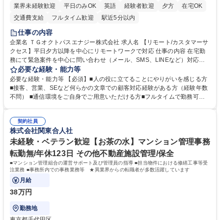
業界未経験歓迎
平日のみOK
英語
経験者歓迎
夕方
在宅OK
交通費支給
フルタイム歓迎
駅近5分以内
仕事の内容
企業名 ＴＧオクトパスエナジー株式会社 求人名 【リモート/カスタマーサ
クセス】平日夕方以降を中心にリモートワークで対応 仕事の内容 在宅勤
務にて緊急案件を中心に問い合わせ（メール、SMS、LINEなど）対応、
契約開始手続き処理などを行なっていただきます。カスタマーサクセス
必要な経験・能力等
（Digiops：デジオプス）と運用構築の業務となります。 ■お問い合わせ
必要な経験・能力等 【必須】■人の役に立てることにやりがいを感じる方
対応業務全般（システム入力、契約手続き含む） ■デジタルコミュニケー
■接客、営業、SEなど何らかの文章での顧客対応経験がある方（経験年数
ションツール（メール、SMS、LINE等）を使用 ■お客様のニーズに応じた
不問） ■通信環境をご自身でご用意いただける方■フルタイムで勤務可能
新プラン案内やトラブル対応 ■土日祝は主にメールでの対応、緊急度の高
な方 ※土日祝は1名体制となるため一人の環境で責任を持って業務を行っ
い問い合わせを優先 ■緊急時の電話対応 エネルギー×Tech！お客様に寄り
ていただける方【歓迎要件】■再生可能エネルギーを世の中に広め地球環
添ってサービス提供できることが魅力 募集職種 【リモート/カスタマーサ
契約社員
境に貢献したい■改善提案や改善アクション等新しいことに意欲がある方
株式会社関東合人社
クセス】平日夕方以降を中心にリモートワークで対応
【英語（語学力）】■翻訳ツールを用い英語でコミュニケーションをとる
ことに抵抗がない方■英語は話せなくても問題はありませんが、英語が話
未経験・ベテラン歓迎【お茶の水】マンション管理事務
せますと、よりチャンスが広がります。※日本語がネイティブレベル必須
転勤無/年休123日 その他不動産施設管理/保全
学歴・資格 学歴：大学院 大学 高専 短大 専修学校 高校 語学力： 資格：
■マンション管理組合の運営サポート及び管理員の指導 ■担当物件における修繕工事等受
注業務 ■事務所内での事務業務等 ★異業界からの転職者が多数活躍しています
月給
38万円
勤務地
東京都千代田区