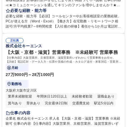
客様相談室】お客様のお声をもとにより良い商品づくりへ貢献 仕事の内容
≪★コミュニケーションを通してキリンのファンを増やしませんか？★≫
お客様のお声をより良い商品づくりに活かしていく上で、窓口となるお客
必要な経験・能力等
様相談室でのお仕事です。 日々お客様からいただくキリングループへのご
必要な経験・能力等 【必須】コールセンターやお客様相談室の業務経験、
意見を、企業活動に活かしています。お客様からの声に迅速かつ誠意をも
PCが使える方（Word・Excel）【働き方】在宅勤務・リモートワーク相
って対応、情報提供するとともにグループ内活動に反映しています。 【具
談可/月平均残業7～8時間程度 【入社後の研修】着任から1か月は電話対応
体的には】電話応対、メール、お手紙対応、ご指摘品調査報告書作成、有
のOJTを中心に実施し、電話対応に慣れた段階でメール・手紙のOJTを実
人チャットボット対応など。 【1日の対応件数】■電話：月間一人当たり
施する予定です。独り立ち以降もしっかりフォローする体制を整えていま
平均100件前後■メール・手紙：同上40件前後 募集職種 中野本社【お客様
正社員
すのでご安心ください。 【当社について】キリングループの広報機能を担
株式会社キーエンス
相談室】お客様のお声をもとにより良い商品づくりへ貢献
う会社として、お客様との出会いを大切にし、磨き上げたホスピタリティ
を込めてコミュニケーションをとりながら広報関連業務を行っておりま
【大阪・京都・滋賀】営業事務 ※未経験可 営業事務
す。 学歴・資格 学歴：大学院 大学 高専 短大 専修学校 高校 語学力： 資
【仕事内容】大阪営業所、京都営業所、滋賀営業所いずれかにて営業事務をお任せ。
格：
【詳細】電話応対・データ入力・伝票や見積の作成・カタログ送付・来客対応・営業所内
で発生する事務業務や業務改善をお任せ。
月給
27万9000円～28万1000円
勤務地
大阪府大阪市淀川区
業界未経験歓迎
年間休日120日以上
未経験者歓迎
退職金あり
賞与あり
育休あり
完全週休2日制
交通費支給
駅近5分以内
土日祝休み
仕事の内容
企業名 株式会社キーエンス 求人名 【大阪・京都・滋賀】営業事務 ※未経
験可 仕事の内容 【仕事内容】大阪営業所、京都営業所、滋賀営業所いず