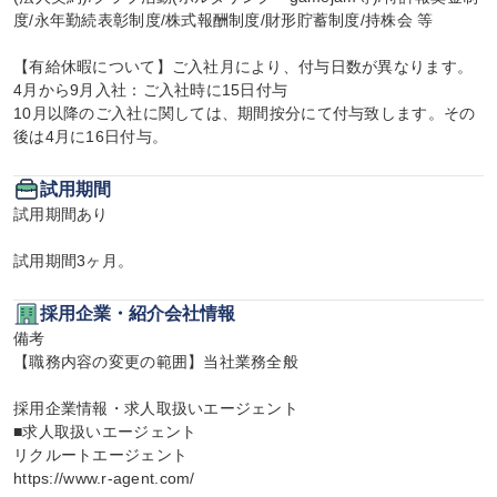
度/永年勤続表彰制度/株式報酬制度/財形貯蓄制度/持株会 等

【有給休暇について】ご入社月により、付与日数が異なります。

4月から9月入社：ご入社時に15日付与

10月以降のご入社に関しては、期間按分にて付与致します。その
後は4月に16日付与。
試用期間
試用期間あり

試用期間3ヶ月。
採用企業・紹介会社情報
備考

【職務内容の変更の範囲】当社業務全般

採用企業情報・求人取扱いエージェント

■求人取扱いエージェント

リクルートエージェント

https://www.r-agent.com/
