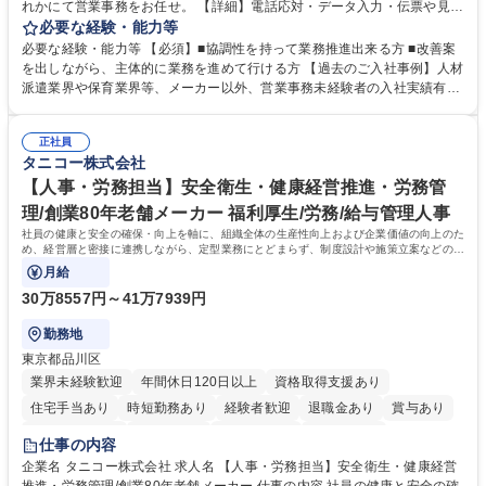
れかにて営業事務をお任せ。 【詳細】電話応対・データ入力・伝票や見積
の作成・カタログ送付・来客対応・営業所内で発生する事務業務や業務改
必要な経験・能力等
善をお任せ。 【教育制度】ご入社後、育成担当とペアになりながらOJTに
必要な経験・能力等 【必須】■協調性を持って業務推進出来る方 ■改善案
て業務を覚えていただくことが可能です。業務システムがきちんと構築さ
を出しながら、主体的に業務を進めて行ける方 【過去のご入社事例】人材
れているため、スムーズに仕事に慣れることができる環境です。また、
派遣業界や保育業界等、メーカー以外、営業事務未経験者の入社実績有
「チームで成果を出す文化」があり、良いやり方を積極的に共有しながら
【当社の事務職について】単なる事務ではなく主体性を発揮したサポート
常に改善を目指す風土のため、安心して業務に取り組んでいただけます。
により、キーエンスの付加価値向上に貢献します。ベースの定型業務に加
募集職種 【大阪・京都・滋賀】営業事務 ※未経験可
正社員
えて、お客様や社員の状況に合わせ、能動的なサポート、改善の動きも期
タニコー株式会社
待され。組織を支えるスペシャリストとして、チームに貢献し、結果的に
社員から頼られる存在になることができます。平均19:30の退勤以降の業
【人事・労務担当】安全衛生・健康経営推進・労務管
務の持ち帰りも禁止されており、メリハリのある働き方となります。 学
理/創業80年老舗メーカー 福利厚生/労務/給与管理人事
歴・資格 学歴：大学院 大学 高専 短大 語学力： 資格：
社員の健康と安全の確保・向上を軸に、組織全体の生産性向上および企業価値の向上のた
め、経営層と密接に連携しながら、定型業務にとどまらず、制度設計や施策立案などの上
流工程から関与していただきます。
月給
30万8557円～41万7939円
勤務地
東京都品川区
業界未経験歓迎
年間休日120日以上
資格取得支援あり
住宅手当あり
時短勤務あり
経験者歓迎
退職金あり
賞与あり
完全週休2日制
交通費支給
駅近5分以内
土日祝休み
仕事の内容
寮・社宅あり
企業名 タニコー株式会社 求人名 【人事・労務担当】安全衛生・健康経営