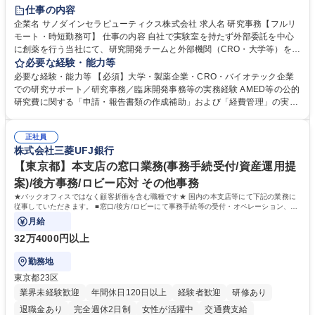
仕事の内容
企業名 サノダインセラピューティクス株式会社 求人名 研究事務【フルリ
モート・時短勤務可】 仕事の内容 自社で実験室を持たず外部委託を中心
に創薬を行う当社にて、研究開発チームと外部機関（CRO・大学等）をつ
なぐハブとして、契約・発注・予算管理などの研究事務全般をお任せしま
必要な経験・能力等
す。 ■見積取得、発注、検収、請求処理等の事務手続き ■委託先との定例
必要な経験・能力等 【必須】大学・製薬企業・CRO・バイオテック企業
会議の調整・アジェンダ準備・議事録作成 ■研究報告書、試験関連資料、
での研究サポート／研究事務／臨床開発事務等の実務経験 AMED等の公的
SOP等の整備・版管理・保管 ■研究開発の進捗・タイムライン・予算執行
研究費に関する「申請・報告書類の作成補助」および「経費管理」の実務
管理サポート ■AMED等公的研究費の申請・報告書類作成補助および経費
経験 【尚可】 ■URA経験または産学連携・研究費管理の経験 ■AMED等の
管理 ■社内外関係者との連絡調整・その他研究開発に関わる総務・庶務 募
公的研究費の申請・執行管理経験 ■英語での文書読解・メール対応力 【働
集職種 研究事務【フルリモート・時短勤務可】
正社員
き方について】フルリモートやハイブリッド勤務、時短勤務など個々のラ
株式会社三菱UFJ銀行
イフスタイルに応じた柔軟な働き方が可能です。育児や介護との両立も応
【東京都】本支店の窓口業務(事務手続受付/資産運用提
援します。 学歴・資格 学歴：大学院 大学 語学力： 資格：
案)/後方事務/ロビー応対 その他事務
★バックオフィスではなく顧客折衝を含む職種です★ 国内の本支店等にて下記の業務に
従事していただきます。 ■窓口/後方/ロビーにて事務手続等の受付・オペレーション、お
客様対応
月給
32万4000円以上
勤務地
東京都23区
業界未経験歓迎
年間休日120日以上
経験者歓迎
研修あり
退職金あり
完全週休2日制
女性が活躍中
交通費支給