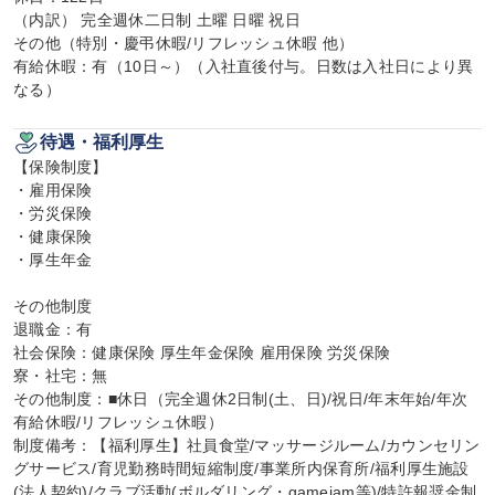
（内訳） 完全週休二日制 土曜 日曜 祝日

その他（特別・慶弔休暇/リフレッシュ休暇 他）

有給休暇：有（10日～）（入社直後付与。日数は入社日により異
なる）
待遇・福利厚生
【保険制度】

・雇用保険

・労災保険

・健康保険

・厚生年金

その他制度

退職金：有

社会保険：健康保険 厚生年金保険 雇用保険 労災保険

寮・社宅：無

その他制度：■休日（完全週休2日制(土、日)/祝日/年末年始/年次
有給休暇/リフレッシュ休暇）

制度備考：【福利厚生】社員食堂/マッサージルーム/カウンセリン
グサービス/育児勤務時間短縮制度/事業所内保育所/福利厚生施設
(法人契約)/クラブ活動(ボルダリング・gamejam等)/特許報奨金制