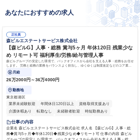
あなたにおすすめの求人
正社員
森ビルエステートサービス株式会社
【森ビルG】人事・総務 賞与5ヶ月 年休120日 残業少な
め リモート可 福利厚生/労務/給与管理人事
森ビルグループの安定した環境で、バックオフィスから会社を支える人事・総務をお任せ
します。 労務と総務の業務をバランスよく担当し、ゆくゆくは制度改定などのコア業務
にも挑戦できる、やりがいある環境です。
月給
26万2000円～36万4000円
勤務地
東京都港区
業界未経験歓迎
年間休日120日以上
資格取得支援あり
介護休暇あり
転勤なし
未経験者歓迎
時短勤務あり
経験者歓迎
退職金あり
在宅OK
賞与あり
育休あり
仕事の内容
完全週休2日制
交通費支給
長期歓迎
駅近5分以内
土日祝休み
企業名 森ビルエステートサービス株式会社 求人名 【森ビルG】人事・総
務◆賞与5ヶ月◆年休120日◆残業少なめ◆リモート可 仕事の内容 森ビル
グループの安定した環境で、バックオフィスから会社を支える人事・総務