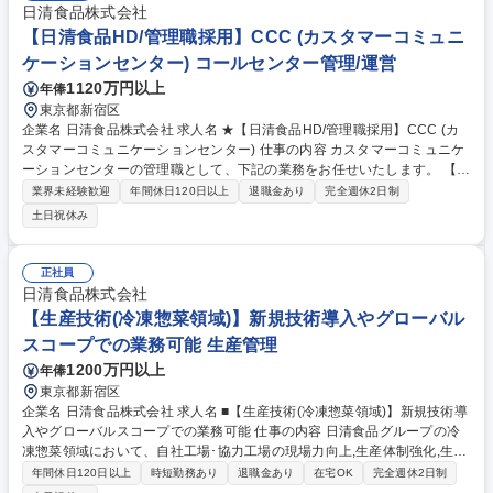
日清食品株式会社
【日清食品HD/管理職採用】CCC (カスタマーコミュニ
ケーションセンター) コールセンター管理/運営
1120万円以上
年俸
東京都新宿区
企業名 日清食品株式会社 求人名 ★【日清食品HD/管理職採用】CCC (カ
スタマーコミュニケーションセンター) 仕事の内容 カスタマーコミュニケ
ーションセンターの管理職として、下記の業務をお任せいたします。 【業
務詳細】 ■お客様の声 (VOC)の活用推進 ■コンタクトセンター運営・業務
業界未経験歓迎
年間休日120日以上
退職金あり
完全週休2日制
改善 ■グループ各社への支援・連携 ■リスク・危機管理対応 ■コンタクト
土日祝休み
センターのDX推進・変革 募集職種 ★【日清食品HD/管理職採用】CCC
(カスタマーコミュニケーションセンター)
正社員
日清食品株式会社
【生産技術(冷凍惣菜領域)】新規技術導入やグローバル
スコープでの業務可能 生産管理
1200万円以上
年俸
東京都新宿区
企業名 日清食品株式会社 求人名 ■【生産技術(冷凍惣菜領域)】新規技術導
入やグローバルスコープでの業務可能 仕事の内容 日清食品グループの冷
凍惣菜領域において、自社工場･協力工場の現場力向上,生産体制強化,生産
技術高度化,総菜製造の生産工程の導入や高度な工場経営を管理職の立場か
年間休日120日以上
時短勤務あり
退職金あり
在宅OK
完全週休2日制
ら推進いただくことを期待します。 【具体的には】■低温工場の本社生産