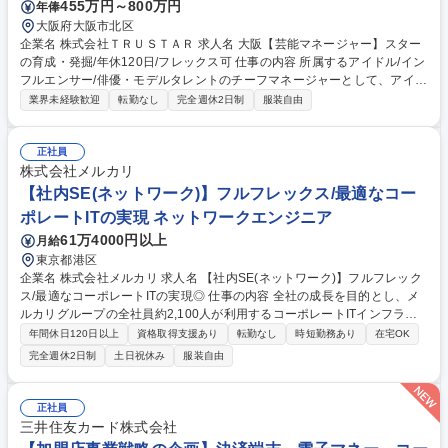
455万円～800万円
年俸
大阪府大阪市北区
企業名 株式会社ＴＲＵＳＴＡＲ 求人名 大阪【芸能マネージャー】スター
の育成・発掘/年休120日/フレックス可 仕事の内容 所属するアイドル/イン
フルエンサー/俳優・モデルタレントのチーフマネージャーとして、アイド
ルを含む芸能タレントのマネジメント業務全般、現場対応や各種イベント
業界未経験歓迎
転勤なし
完全週休2日制
服装自由
制作/運営/スカウト業務をお任せします。 ■タレントのスケジュール管理,
調整,収支管理■芸能関連の営業及び契約管理と交渉■仕事現場への送迎及
び立会い■メディア出演のアレンジ,PR活動のサポート■各種イベント計画,
正社員
制作,運営管理,収支管理■プロデューサーやスタイリストなど関係者対応■
株式会社メルカリ
タレントのケアとキャリア発展のサポート■公式SNS等の情報発信ツール
【社内SE(ネットワーク)】フルフレックス/最適なコー
の管理 等 募集職種 大阪【芸能マネージャー】スターの育成・発掘/年休12
ポレートITの実現 ネットワークエンジニア
0日/フレックス可
61万4000円以上
月給
東京都港区
企業名 株式会社メルカリ 求人名 【社内SE(ネットワーク)】フルフレック
ス/最適なコーポレートITの実現◎ 仕事の内容 全社の成長を目的とし、メ
ルカリグループの全社員約2,100人が利用するコーポレートITインフラ全
般の管理・運用を行っており、以下の業務をお任せします。 ■オフィスネ
年間休日120日以上
資格取得支援あり
転勤なし
時短勤務あり
在宅OK
ットワーク、セキュリティシステムの設計・構築・運用 ■Google Cloudや
完全週休2日制
土日祝休み
服装自由
Microsoft Azure など IaaS や仮想基盤の設計・構築・運用■okta、Google
WorkSpace など SaaS の設計・構築・運用 ■Endpoint（端末 / モバイ
ル）の設計・構築・運用 ※ゼロトラストに代表されるようなセキュリティ
正社員
アーキテクチャなども取り入れ、より高度で最適な Infrastructure のモデ
三井住友カード株式会社
ルを作成していく役割を担います。 募集職種 【社内SE(ネットワーク)】