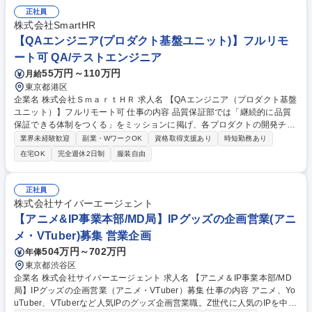
正社員
株式会社SmartHR
【QAエンジニア(プロダクト基盤ユニット)】フルリモ
ート可 QA/テストエンジニア
55万円～110万円
月給
東京都港区
企業名 株式会社ＳｍａｒｔＨＲ 求人名 【QAエンジニア（プロダクト基盤
ユニット）】フルリモート可 仕事の内容 品質保証部では「継続的に品質
保証できる体制をつくる」をミッションに掲げ、各プロダクトの開発チー
ム自らが品質保証できる体制づくりを推進しています。 各プロダクト開発
業界未経験歓迎
副業・WワークOK
資格取得支援あり
時短勤務あり
チームの状況に応じて以下のようなアプローチを行っています。 ■開発チ
在宅OK
完全週休2日制
服装自由
ームに参画しプロダクト開発体制を構築 ■開発チームの外から品質保証能
力の獲得支援 ■開発チームの品質保証がより楽になるための施策立案・実
施 【従事すべき業務の変更の範囲：会社の定める業務】 募集職種 【QAエ
正社員
ンジニア（プロダクト基盤ユニット）】フルリモート可
株式会社サイバーエージェント
【アニメ&IP事業本部/MD局】IPグッズの企画営業(アニ
メ・VTuber)募集 営業企画
504万円～702万円
年俸
東京都渋谷区
企業名 株式会社サイバーエージェント 求人名 【アニメ＆IP事業本部/MD
局】IPグッズの企画営業（アニメ・VTuber）募集 仕事の内容 アニメ、Yo
uTuber、VTuberなど人気IPのグッズ企画営業職。Z世代に人気のIPを中心