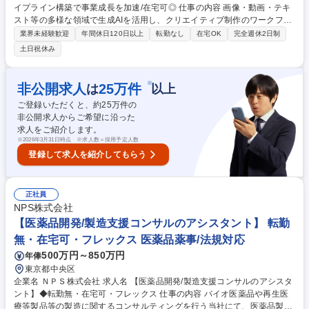
イプライン構築で事業成長を加速/在宅可◎ 仕事の内容 画像・動画・テキ
スト等の多様な領域で生成AIを活用し、クリエイティブ制作のワークフロ
ー設計と高速な仮説検証サイクルの構築を担い、事業成長を加速させま
業界未経験歓迎
年間休日120日以上
転勤なし
在宅OK
完全週休2日制
す。AIエージェントの活用推進がミッションです。 医療プラットフォーム
土日祝休み
におけるクリエイティブ制作を、AIを活用して変革します。 ■AIエージェ
ントを活用した制作パイプライン設計と構築 ■事業部門との協働による課
題発見とAIソリューション提案 ■社内のAI活用推進・新ツールの検証 ■事
※
非公開求人
25
万件
は
以上
業成果最大化のための仮説検証と改善施策 API連携やバッチ自動化等を用
ご登録いただくと、約
25
万件の
い、ゼロからの仕組み化を牽引いただきます。 募集職種 【AIクリエイタ
非公開求人からご希望に沿った
ー】AIを用いた制作パイプライン構築で事業成長を加速/在宅可◎
求人をご紹介します。
※
2026年3月31日時点 ※求人数＝採用予定人数
登録して求人を紹介してもらう
正社員
NPS株式会社
【医薬品開発/製造支援コンサルのアシスタント】 転勤
無・在宅可・フレックス 医薬品薬事/法規対応
500万円～850万円
年俸
東京都中央区
企業名 ＮＰＳ株式会社 求人名 【医薬品開発/製造支援コンサルのアシスタ
ント】◆転勤無・在宅可・フレックス 仕事の内容 バイオ医薬品や再生医
療等製品等の製造に関するコンサルティングを行う当社にて、医薬品製法