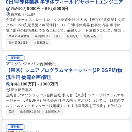
0日/半導体業界 半導体フィールド/サポートエンジニア
40万8000円～69万5000円
月給
東京都千代田区
企業名 オーエスエレクトロニクス株式会社 求人名 【東京/品質保証】丸紅
グループの安定基盤／年間休日１３０日/半導体業界 仕事の内容 半導体・
電子部品の技術商社である当社にて、品質サポート業務をご担当。突発的
な呼び出しや土日対応はほぼなく、営業を通すルールが徹底された環境
業界未経験歓迎
年間休日120日以上
転勤なし
退職金あり
で、製品のクオリティ維持と顧客の信頼獲得に貢献します。 【業務詳細】
完全週休2日制
土日祝休み
■半導体の品質サポート■製品不良発生時の対応■不良解析レポートのサポ
ート（顧客への説明、説明資料作成）■顧客と仕入先の間のコミュニケー
ション・調整■工場監査サポート■PCNサポート■環境調査サポート■品質
正社員
視点からのプロモーション 【仕事の魅力】総合商社丸紅の完全子会社なら
アマゾンジャパン合同会社
ではの盤石な基盤のもとワークライフバランスを保ちながら、技術商社の
【東京】シニアプログラムマネージャー(JP BSPM)物
要となる品質管理体制を支えるやりがいがあります。 募集職種 【東京/品
流企画 物流企画/管理
質保証】丸紅グループの安定基盤／年間休日１３０日/半導体業界
1100万円～1300万円
年俸
東京都目黒区
企業名 アマゾンジャパン合同会社 求人名 【東京】シニアプログラムマネ
ージャー（JP BSPM）物流企画 仕事の内容 本ポジションでは、既存のフ
ルフィルメントセンターの設備能力に対する稼働率を可視化する仕組みを
構築し、稼働率を最大化することでコスト効率の高いネットワーク運営を
英語
完全週休2日制
土日祝休み
実現いただきます。 SCMなどの他チームと協働してオペレーション中長
期戦略を立案いただきます。商品の入荷、保管、出荷、配送までEnd to E
ndのプロセスを分析、複数あるオプションから最適な建物、ソリューショ
正社員