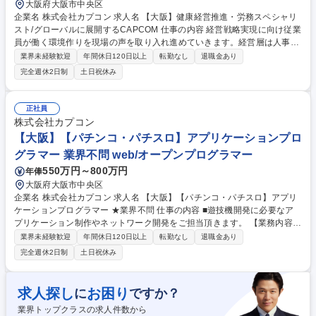
大阪府大阪市中央区
企業名 株式会社カプコン 求人名 【大阪】健康経営推進・労務スペシャリ
スト/グローバルに展開するCAPCOM 仕事の内容 経営戦略実現に向け従業
員が働く環境作りを現場の声を取り入れ進めていきます。経営層は人事制
度/会社業績/企業の成長可能性について従業員説明会を約20回開催する
業界未経験歓迎
年間休日120日以上
転勤なし
退職金あり
等、従業員との対話意識/人事への意識が高い為、 配属部署での期待も多
完全週休2日制
土日祝休み
く、入社後は主に下記業務をお任せします。 (1)働き方改革(勤務環境整備)
多様な働き方の推進/労働時間の適正化/育児介護など両立支援への取り組
み (2)労務対策(就労環境整備)職場の活性化/ハラスメント対策/風通しの良
正社員
い職場環境の実践 (3)健康推進(健康経営の実践)メンタルヘルスおよびヘル
株式会社カプコン
スリテラシーの向上/具体的な健康保持/増進施策/安全衛生委員会の運営/社
【大阪】【パチンコ・パチスロ】アプリケーションプロ
内クリニカルルームの運営等 募集職種 【大阪】健康経営推進・労務スペ
グラマー 業界不問 web/オープンプログラマー
シャリスト/グローバルに展開するCAPCOM
550万円～800万円
年俸
大阪府大阪市中央区
企業名 株式会社カプコン 求人名 【大阪】【パチンコ・パチスロ】アプリ
ケーションプログラマー ★業界不問 仕事の内容 ■遊技機開発に必要なア
プリケーション制作やネットワーク開発をご担当頂きます。 【業務内容詳
細】 ・Windowsアプリケーション開発：パチスロ機開発支援アプリケー
業界未経験歓迎
年間休日120日以上
転勤なし
退職金あり
ションの提案、設計、開発、管理 ・ネットワーク開発：部内向けWEBア
完全週休2日制
土日祝休み
プリケーションなどの設計、開発、管理（CI/CD含む） ・その他開発、運
用サポート：アプリケーション導入サポート、プロジェクト開発サポー
ト、問題課題に対する対応・解決支援 募集職種 【大阪】【パチンコ・パ
求人探し
お困り
に
ですか？
チスロ】アプリケーションプログラマー ★業界不問
業界トップクラスの求人件数から