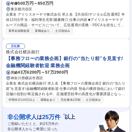
500万円～850万円
年俸
東京都渋谷区
企業名 アイリスオーヤマ株式会社 求人名 【渋谷区/デジタル広告運用】年
休120日/手当・福利厚生充実/裁量権◎ 仕事の内容 ■アイリスオーヤマグ
ループの商品・サービスについて、広告運用の実務・PDCAを担当してい
ただきます。ご希望やキャリアに応じ、運用チームのマネジメントも担務
業界未経験歓迎
退職金あり
土日祝休み
いただきます。広告運用にとどまらず、ご相談の 上、マーケティング戦
略・コミュニケーション戦略の設計についても担務いただく場合がありま
す【主な業務内容】・プロモーション／広告方針の戦略立案と推進 ・検索
正社員
広告やディスプレイネットワーク広告、SNS広告などデジタル広告領域の
株式会社横浜銀行
配信設計、設定 ・広告配信結果の分析及び改善施策の立案・実行 ・社内
【事務フローの業務企画】銀行の“当たり前”を見直す/
外のディレクションを含む改善施策の実行、等の業務をお任せします。 募
金融機関経験者歓迎 業務企画
集職種 【渋谷区/デジタル広告運用】年休120日/手当・福利厚生充実/裁量
43万6200円～57万2900円
月給
権◎
神奈川県横浜市西区
企業名 株式会社横浜銀行 求人名 【事務フローの業務企画】銀行の“当たり
前”を見直す/金融機関経験者歓迎 仕事の内容 預金の獲得強化において銀行
店舗の役割が再定義される中、店舗運営効率の高度化が重要課題となって
おり、現在、チャネル戦略を部門横断で推進しています 本戦略をリード
年間休日120日以上
退職金あり
完全週休2日制
土日祝休み
し、変革を加速できる企画力・行動力を備えた即戦力人材を募集します。
具体的には、「店頭タブレット活用」「ペーパーレス化」「キャッシュレ
ス化」「自動処理・リアルタイム本部集中」を軸に、事務効率化と二線業
※
非公開求人
25
万件
は
以上
務の削減を推進。業務プロセスの簡素化・システム化に向けた企画立案を
ご登録いただくと、約
25
万件の
担います。 募集職種 【事務フローの業務企画】銀行の“当たり前”を見直
非公開求人からご希望に沿った
す/金融機関経験者歓迎