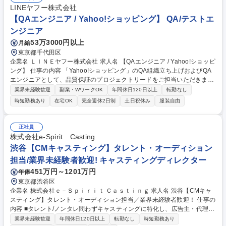
セスの継続的な改善に取り組んでいただきます。 【具体的には】■パート
LINEヤフー株式会社
ナー会社を含むステークホルダーを巻き込んだQAプロセスの改善■任天堂
【QAエンジニア / Yahoo!ショッピング】 QA/テストエ
グループ会社、パートナー会社との折衝■新規サービスのQAチーム立ち上
ンジニア
げ 募集職種 QAプロセスコーディネーター◆リモートOK/副業可
53万3000円以上
月給
東京都千代田区
企業名 ＬＩＮＥヤフー株式会社 求人名 【QAエンジニア / Yahoo!ショッピ
ング】 仕事の内容 「Yahoo!ショッピング」のQA組織立ち上げおよびQA
エンジニアとして、品質保証のプロジェクトリードをご担当いただきま
す。これまで「Yahoo!ショッピング」のQA業務は、エンジニアとプロダ
業界未経験歓迎
副業・WワークOK
年間休日120日以上
転勤なし
クトマネージャーが 担ってきましたが、サービスの成長・品質課題の高ま
時短勤務あり
在宅OK
完全週休2日制
土日祝休み
服装自由
りからQA活動をより促進するために、QA組織の拡大を進めています。■
サービスの特性を考慮した品質目標設定と戦略の策定■品質戦略に基づい
たテスト計画の作成とシステムテスト、受け入れテストの遂行■担当サー
正社員
ビスにおけるテストプロセスの設計・運用・実行、および開発チーム内で
株式会社e-Spirit Casting
の推進■サービス品質向上を意識したサービス企画・技術設計へのQAレビ
渋谷【CMキャスティング】タレント・オーディション
ュー 等 募集職種 【QAエンジニア / Yahoo!ショッピング】
担当/業界未経験者歓迎! キャスティングディレクター
451万円～1201万円
年俸
東京都渋谷区
企業名 株式会社ｅ－Ｓｐｉｒｉｔ Ｃａｓｔｉｎｇ 求人名 渋谷【CMキャ
スティング】タレント・オーディション担当／業界未経験者歓迎！ 仕事の
内容 ■タレント/ノンタレ問わずキャスティングに特化し、広告主・代理
店・制作会社と連携してテレビ/WEB等のCM案件を推進する当社にて、案
業界未経験歓迎
年間休日120日以上
転勤なし
時短勤務あり