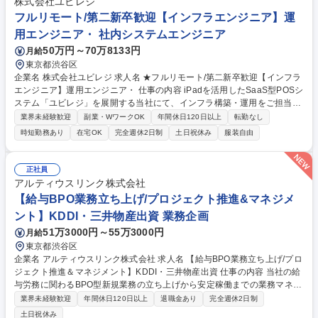
ンを提案してコスト、スピードの改善を実現します。 【業務詳細】既存F
株式会社ユビレジ
Cの設備能力に対する実際の稼働率を定量的に把握するためのデータ収
フルリモート/第二新卒歓迎【インフラエンジニア】運
集・分析の仕組みを設計・構築 ■既存サイトの改修・別用途検討 など 募
用エンジニア・ 社内システムエンジニア
集職種 【東京】シニアプログラムマネージャー（JP BSPM）物流企画
50万円～70万8133円
月給
東京都渋谷区
企業名 株式会社ユビレジ 求人名 ★フルリモート/第二新卒歓迎【インフラ
エンジニア】運用エンジニア・ 仕事の内容 iPadを活用したSaaS型POSシ
ステム「ユビレジ」を展開する当社にて、インフラ構築・運用をご担当。
大規模システムへの運用設計や監視の再構築、大手顧客向けの個別要望の
業界未経験歓迎
副業・WワークOK
年間休日120日以上
転勤なし
標準化、他社サービス連携等に注力し、 データインフラへの昇華を目指し
時短勤務あり
在宅OK
完全週休2日制
土日祝休み
服装自由
ます。■監視ツールの設定・管理・レポート作成 ■障害発生時の原因特
定・復旧・手順書更新 ■サーバー・ネットワーク・DBのパフォーマンス監
視 ■各種ログの監視・分析 ■セキュリティ対策の実施 ■エンタープライズ
正社員
顧客向け運用設計 【仕事の魅力】POSレジの枠を超え、サービス産業の
アルティウスリンク株式会社
基盤を支えるダイナミズムを実感できます。社内チームで協力して進める
【給与BPO業務立ち上げ/プロジェクト推進&マネジメ
体制があります。 募集職種 ★フルリモート/第二新卒歓迎【インフラエン
ント】KDDI・三井物産出資 業務企画
ジニア】運用エンジニア・
51万3000円～55万3000円
月給
東京都渋谷区
企業名 アルティウスリンク株式会社 求人名 【給与BPO業務立ち上げ/プロ
ジェクト推進＆マネジメント】KDDI・三井物産出資 仕事の内容 当社の給
与労務に関わるBPO型新規業務の立ち上げから安定稼働までの業務マネジ
メントをお任せします。給与労務に関する知識は入社後に意欲的にキャッ
業界未経験歓迎
年間休日120日以上
退職金あり
完全週休2日制
チアップいただければ問題ございません。 当社では現在、コーポレートバ
土日祝休み