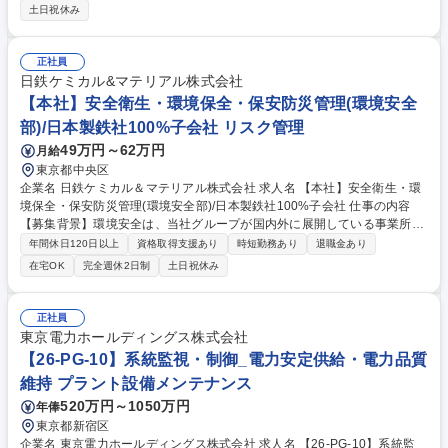
した予防保全・改善活動などの保全業務全般 【採用背景】NANDフラッシ
土日祝休み
ュメモリ市場は、生成AIの拡大に伴い爆発的な成長を続けています。それ
に併せて年々高容量化と高性能化が進んでおり、製造技術でハード/プロセ
スを最適化し、品質改善とコストダウンを両立していくことが不可欠で
正社員
す。競争の激しい市場で他社に差をつけるために、幅広い発想を持ち、挑
日鉄ケミカル&マテリアル株式会社
戦を恐れずに積極的な改善を進める仲間を新たに迎え入れたいと考えてい
【本社】安全衛生・環境保全・保安防災管理(環境安全
ます。 募集職種 四日市【製造オペレーター/設備保全】日本発半導体メー
部)/日本製鉄社100%子会社 リスク管理
カー/業績好調◎_G2602
49万円～62万円
月給
東京都中央区
企業名 日鉄ケミカル＆マテリアル株式会社 求人名 【本社】安全衛生・環
境保全・保安防災管理(環境安全部)/日本製鉄社100%子会社 仕事の内容
【募集背景】環境安全は、当社グループが国内外に展開している事業所、
研究所等の安全・環境・防災等のリスクを低減し、企業活動の基盤を強化
年間休日120日以上
資格取得支援あり
時短勤務あり
退職金あり
する仕事です。実際の業務である安全衛生、保安防災、及び、環境保全等
在宅OK
完全週休2日制
土日祝休み
のテーマは、法的側面及び社会的な企業責任からもますます重要となって
きており、その陣容強化(対応人員の増強)の為 【業務詳細】■国内事業
所、及び、国内外グループ会社全社における安全衛生、環境保全、保安防
正社員
災管理■全社レスポンシブルケア活動方針の立案・実行管理■国内事業所、
東京電力ホールディングス株式会社
及び、国内外グループ会社全社における監査対応■社内教育、理解活動■事
【26-PG-10】系統監視・制御_電力安定供給・電力品質
故、トラブル対応■各種工業会・協会対応 募集職種 【本社】安全衛生・環
維持 プラント設備メンテナンス
境保全・保安防災管理(環境安全部)/日本製鉄社100%子会社
520万円～1050万円
年俸
東京都新宿区
企業名 東京電力ホールディングス株式会社 求人名 【26-PG-10】系統監