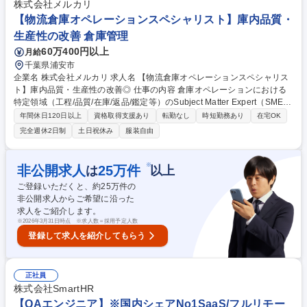
株式会社メルカリ
でを一気通貫で担当
【物流倉庫オペレーションスペシャリスト】庫内品質・
生産性の改善 倉庫管理
60万400円以上
月給
千葉県浦安市
企業名 株式会社メルカリ 求人名 【物流倉庫オペレーションスペシャリス
ト】庫内品質・生産性の改善◎ 仕事の内容 倉庫オペレーションにおける
特定領域（工程/品質/在庫/返品/鑑定等）のSubject Matter Expert（SME）
として、現場の事実とデータに基づき、原因特定から改善施策の実装・定
年間休日120日以上
資格取得支援あり
転勤なし
時短勤務あり
在宅OK
着までを担います。 ■倉庫内オペレーションの運用・改善推進：入荷・保
完全週休2日制
土日祝休み
服装自由
管・出荷・返品・検品/鑑定等の庫内プロセスにおける、安定稼働の維持と
ボトルネック解消 ■3PLとの協働による改善の実装・定着：3PL現場責任
者/リーダーと連携し、品質・納期・生産性の課題を特定→対策→定着まで
※
非公開求人
25
万件
は
以上
推進■インシデント対応・再発防止■標準化(SOP/教育/監査)を“使われる
ご登録いただくと、約
25
万件の
形”にする ■WMS等のシステム活用と現場運用の接続など 募集職種 【物流
非公開求人からご希望に沿った
倉庫オペレーションスペシャリスト】庫内品質・生産性の改善◎
求人をご紹介します。
※
2026年3月31日時点 ※求人数＝採用予定人数
登録して求人を紹介してもらう
正社員
株式会社SmartHR
【QAエンジニア】※国内シェアNo1SaaS/フルリモー