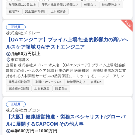
開発・工業化支援プロジェクトのコンサルのアシスタント業務をお任せし
年間休日120日以上
月平均残業時間20時間以内
転勤なし
時短勤務あり
ます。 【具体的に】 ■資料作成（MS Word／ Excel／Powerpoint）、打
在宅OK
完全週休2日制
土日祝休み
合せ議事録作成 ■スケジュール管理 ■クライアントリレーション（メール
対応、電話対応など）プロジェクト管理等のサポート ■提案書・見積書・
契約書などの顧客向け資料作成のサポート 募集職種 【医薬品開発/製造支
正社員
援コンサルのアシスタント】◆転勤無・在宅可・フレックス
株式会社メドレー
【QAエンジニア】プライム上場/社会的影響力の高いヘ
ルスケア領域 QA/テストエンジニア
50万円以上
月給
東京都港区
企業名 株式会社メドレー 求人名 【QAエンジニア】プライム上場/社会的
影響力の高いヘルスケア領域 仕事の内容 医療機関・医療従事者双方に支
持される人材関連サービスの品質保証にコミットする、エンジニアリング
業務全般をお任せします。 【業務内容】 ■開発プロセス上流での仕様レビ
業界未経験歓迎
副業・WワークOK
時短勤務あり
在宅OK
ュー及び仕様改善 ■新機能開発やシステム改修におけるテスト計画、設
完全週休2日制
土日祝休み
服装自由
計、実施及びバグ報告 ■テスト効率化及び自動化 ■API テスト、E2E テス
ト、UI テスト、リグレッションテストの設計と■実装、運用保守 ■開発プ
ロセス全体に関する改善業務 募集職種 【QAエンジニア】プライム上場/社
正社員
会的影響力の高いヘルスケア領域
株式会社カプコン
【大阪】健康経営推進・労務スペシャリスト/グローバ
ルに展開するCAPCOM その他人事
600万円～1000万円
年俸