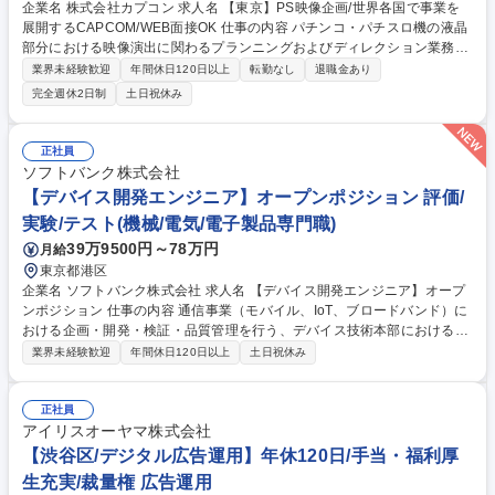
企業名 株式会社カプコン 求人名 【東京】PS映像企画/世界各国で事業を
展開するCAPCOM/WEB面接OK 仕事の内容 パチンコ・パチスロ機の液晶
部分における映像演出に関わるプランニングおよびディレクション業務全
般をお任せします。自社IPの魅力を最大限に引き出し、プレイヤーの心を
業界未経験歓迎
年間休日120日以上
転勤なし
退職金あり
動かす高品質な映像を作り上げます。 ・映像仕様書の作成および演出プラ
完全週休2日制
土日祝休み
ンニング ・絵コンテ等を基にした映像制作のディレクションと細かな指示
出し ・外部の映像制作協力会社の選定、リソース管理、クオリティコント
ロール ・開発スケジュールの進行管理 企画から納品まで一貫して携わ
正社員
り、チームメンバーと連携しながら最高品質の映像演出を追求します。 変
ソフトバンク株式会社
更範囲：当社業務全般 募集職種 【東京】PS映像企画/世界各国で事業を展
【デバイス開発エンジニア】オープンポジション 評価/
開するCAPCOM/WEB面接OK
実験/テスト(機械/電気/電子製品専門職)
39万9500円～78万円
月給
東京都港区
企業名 ソフトバンク株式会社 求人名 【デバイス開発エンジニア】オープ
ンポジション 仕事の内容 通信事業（モバイル、IoT、ブロードバンド）に
おける企画・開発・検証・品質管理を行う、デバイス技術本部におけるオ
ープンポジション求人です。ご経験に応じて、以下業務のいずれかを担当
業界未経験歓迎
年間休日120日以上
土日祝休み
いただきます。 【1】モバイル、IoT、ブロードバンドルーター等の各種デ
バイス開発 ■技術仕様書／試験手順書の作成、試験環境の構築、アプリ／
USIM開発、チップセット検証 【2】Android／iOS向けのサービスアプリ
正社員
ケーション開発 ■Android／iOS上に実装するアプリ開発検証業務 【3】S
アイリスオーヤマ株式会社
B通信事業を中心とした品質管理、ハードウェア品質保証 ■市場品質状況
【渋谷区/デジタル広告運用】年休120日/手当・福利厚
の監視、PL・法令対応 募集職種 【デバイス開発エンジニア】オープンポ
生充実/裁量権 広告運用
ジション