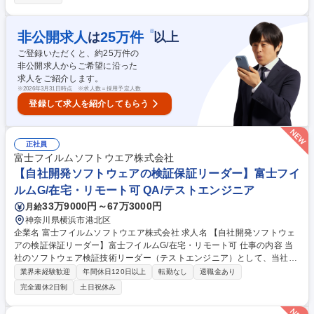
ックオフィスのBPO業務について業務拡大、新規受注を会社の重要な柱と
して進めております。 今回は給与労務に関わる、BPO型新規業務の立ち
上げ・運用開始をリード顧客要件をもとに運用フロー・SLA・KPIを定
※
非公開求人
25
万件
は
以上
義・実装・安定稼働までを推進し立上げチームの組成・教育・品質保証を
ご登録いただくと、約
25
万件の
担い、初期課題の迅速解決を図って頂ける方を募集します。 募集職種
非公開求人からご希望に沿った
【給与BPO業務立ち上げ/プロジェクト推進＆マネジメント】KDDI・三井
求人をご紹介します。
物産出資
※
2026年3月31日時点 ※求人数＝採用予定人数
登録して求人を紹介してもらう
正社員
富士フイルムソフトウエア株式会社
【自社開発ソフトウェアの検証保証リーダー】富士フイ
ルムG/在宅・リモート可 QA/テストエンジニア
33万9000円～67万3000円
月給
神奈川県横浜市港北区
企業名 富士フイルムソフトウエア株式会社 求人名 【自社開発ソフトウェ
アの検証保証リーダー】富士フイルムG/在宅・リモート可 仕事の内容 当
社のソフトウェア検証技術リーダー（テストエンジニア）として、当社開
発ソフトウェアのシステムテスト・製品検査の実施と実行管理 （設計・実
業界未経験歓迎
年間休日120日以上
転勤なし
退職金あり
施と計画立案・実行管理）をしていただきます。 【業務詳細】品質・効率
完全週休2日制
土日祝休み
（ex. テスト自動化）の向上や、今後のCloud/AI/IoT/DevOps時代のテス
ト・品質保証に向けて、最新の技術を取り入れることに積極的にチャレン