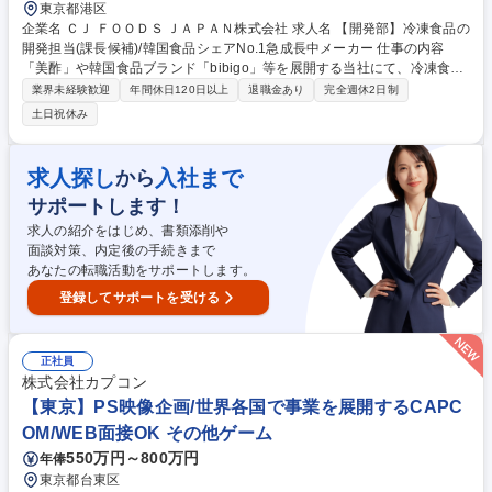
東京都港区
企業名 ＣＪ ＦＯＯＤＳ ＪＡＰＡＮ株式会社 求人名 【開発部】冷凍食品の
開発担当(課長候補)/韓国食品シェアNo.1急成長中メーカー 仕事の内容
「美酢」や韓国食品ブランド「bibigo」等を展開する当社にて、冷凍食品
（米飯[キムパ]/総菜[チキン/お好み焼き/チャプチェ/チヂミ]）の開発担当を
業界未経験歓迎
年間休日120日以上
退職金あり
完全週休2日制
お任せします。 【業務詳細】▼原料・配合設計▼試作開発▼製造条件の最
土日祝休み
適化▼量産化に向けた課題抽出および改善提案などの開発業務全般、スム
ーズな商品化の実現に向けた弊社企画部門・OEM先との折衝/弊社品質保
証部門と連携をお任せいたします。 将来的には、「冷凍/冷蔵カテゴリ
求人探し
入社まで
から
ー」のプレイングマネージャーとして、当開発の主導やメンバーのマネー
サポートします！
ジメントをお任せする予定です。 募集職種 【開発部】冷凍食品の開発担
当(課長候補)/韓国食品シェアNo.1急成長中メーカー
求人の紹介をはじめ、書類添削や
面談対策、内定後の手続きまで
あなたの転職活動をサポートします。
登録してサポートを受ける
正社員
株式会社カプコン
【東京】PS映像企画/世界各国で事業を展開するCAPC
OM/WEB面接OK その他ゲーム
550万円～800万円
年俸
東京都台東区