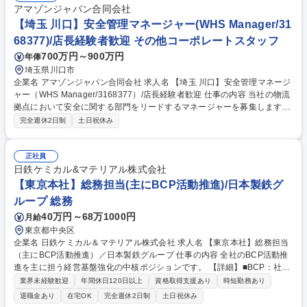
担っていただきます【開発可能性のある製品例】・トイレタリー用品およ
アマゾンジャパン合同会社
び消耗品 ・ケージ/サークル/フェンス等 ・ペットキャリー/お出かけ用品
【埼玉 川口】安全管理マネージャー(WHS Manager/31
・ペットフード、等【魅力】裁量権◎、ご自身アイデアがすぐに商品化さ
68377)/店長経験者歓迎 その他コーポレートスタッフ
れるチャンスがあります。 募集職種 【大田区/ペット用品の企画・デザイ
700万円～900万円
年俸
ン・開発】年休120日/手当・福利厚生充実
埼玉県川口市
企業名 アマゾンジャパン合同会社 求人名 【埼玉 川口】安全管理マネージ
ャー（WHS Manager/3168377）/店長経験者歓迎 仕事の内容 当社の物流
拠点において安全に関する部門をリードするマネージャーを募集します。
オペレーション各部門と効率的に連携し、安全文化を創造することで、お
完全週休2日制
土日祝休み
客様に確実に商品をお届けすることに貢献いただきます。 【具体的には】
■担当サイトのWHS年間目標と計画の作成および実施支援 ■リスクアセス
メントと内部監査の実施 ■防火・防災対策の計画立案と導入 ■1～2名程度
正社員
の直属の部下の採用、勤怠管理、業務指導、キャリア開発・育成 募集職種
日鉄ケミカル&マテリアル株式会社
【埼玉 川口】安全管理マネージャー（WHS Manager/3168377）/店長経
【東京本社】総務担当(主にBCP活動推進)/日本製鉄グ
験者歓迎
ループ 総務
40万円～68万1000円
月給
東京都中央区
企業名 日鉄ケミカル＆マテリアル株式会社 求人名 【東京本社】総務担当
（主にBCP活動推進）／日本製鉄グループ 仕事の内容 全社のBCP活動推
進を主に担う経営基盤強化の中核ポジションです。 【詳細】■BCP：社員
安否確認システムの運営、各部門BCPの発動訓練とプラン修正などの企画
業界未経験歓迎
年間休日120日以上
資格取得支援あり
時短勤務あり
運営 ※特に注力いただく分野 ■総務（会議体運営、規程管理、組織戦略、
退職金あり
在宅OK
完全週休2日制
土日祝休み
業務改革など） -株主総会、取締役会、経営会議等の特に重要な会議体の