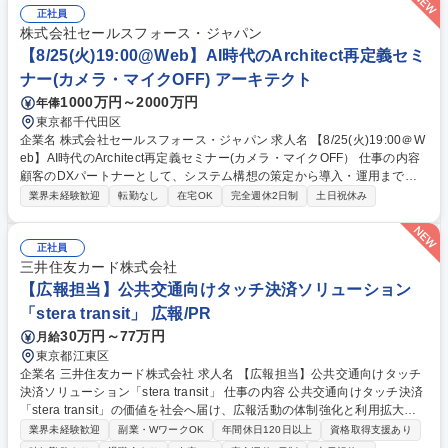
ジする人を期待します。 ※富士フイルムが製品全体の品質保証を担ってい
正社員
るのに対し、弊社ではソフトウェア部分の品質保証の責任を担っていま
株式会社セールスフォース・ジャパン
す。 募集職種 【自社開発ソフトウェアの検証保証リーダー】富士フイル
【8/25(火)19:00@Web】AI時代のArchitect再定義セミ
ムG/在宅・リモート可
ナー(カメラ・マイクOFF) アーキテクト
1000万円～2000万円
年俸
東京都千代田区
企業名 株式会社セールスフォース・ジャパン 求人名 【8/25(火)19:00＠W
eb】AI時代のArchitect再定義セミナー(カメラ・マイクOFF） 仕事の内容
顧客のDXパートナーとして、システム構想の策定から導入・運用までを
一気通貫でリードし、Salesforceを活用したビジネス変革を支援するArchi
業界未経験歓迎
転勤なし
在宅OK
完全週休2日制
土日祝休み
tect職についてご紹介するオンライン説明会を開催します。 本説明会で
は、Professional Servicesのリーダーが登壇し、「AI時代のアーキテクト
再定義」をテーマに、AIとともにどのようにお客様へ価値を提供し、ビジ
正社員
ネスの成功へ導いているのかをお伝えします。また、仕事内容やキャリア
三井住友カード株式会社
パス、AIを活用したコンサルティングの実践についてもご紹介し、参加者
【広報担当】公共交通向けタッチ決済ソリューション
の皆様からの質問に直接お答えするQ&Aセッションも実施します。応募を
「stera transit」 広報/PR
検討されている方もぜひお気軽にご参加ください。 募集職種 【8/25(火)1
30万円～77万円
月給
9:00＠Web】AI時代のArchitect再定義セミナー(カメラ・マイクOFF）
東京都江東区
企業名 三井住友カード株式会社 求人名 【広報担当】公共交通向けタッチ
決済ソリューション「stera transit」 仕事の内容 公共交通向けタッチ決済
「stera transit」の価値を社会へ届け、広報活動の体制強化と利用拡大を
強力に推進することがミッションです。戦略構築からメディア対応まで上
業界未経験歓迎
副業・WワークOK
年間休日120日以上
資格取得支援あり
流・下流を問わず幅広く携われます。 ■stera transitの広報戦略・年間広報