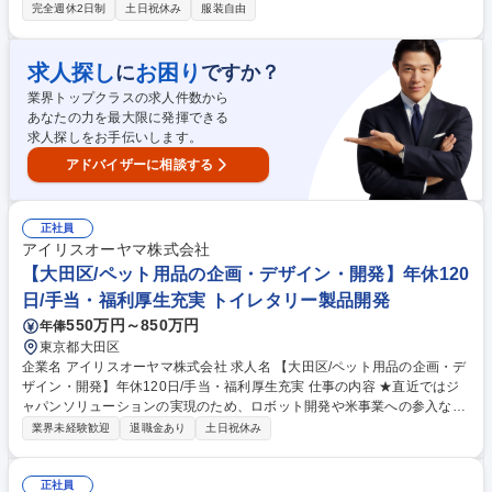
件ごとにタレントの選定・提案から撮影当日のフォローまでお任せしま
完全週休2日制
土日祝休み
服装自由
す。 【具体的な業務】◎CMディレクターやプロデューサーとの連携・条
件交渉・広告企画段階でのキャスト要件の整理、◎6万人超の独自DBを活
用した候補キャストのリストアップ・提案資料作成・社内外の合意形成、
求人探し
お困り
に
ですか？
◎クライアント/芸能事務所等の各種ステークホルダーとの条件交渉・スケ
業界トップクラスの求人件数から
ジュール調整・契約手続、◎撮影日から逆算した工程管理（予算・人員・
あなたの力を最大限に発揮できる
ロケーションの段取り）、◎撮影当日の最終調整・出演者フォロー等 募集
求人探しをお手伝いします。
職種 渋谷【CMキャスティング】タレント・オーディション担当／業界未
経験者歓迎！
アドバイザーに相談する
正社員
アイリスオーヤマ株式会社
【大田区/ペット用品の企画・デザイン・開発】年休120
日/手当・福利厚生充実 トイレタリー製品開発
550万円～850万円
年俸
東京都大田区
企業名 アイリスオーヤマ株式会社 求人名 【大田区/ペット用品の企画・デ
ザイン・開発】年休120日/手当・福利厚生充実 仕事の内容 ★直近ではジ
ャパンソリューションの実現のため、ロボット開発や米事業への参入など
社会課題の解決にも真摯に取り組んでいます。各種手当・福利厚生が充実
業界未経験歓迎
退職金あり
土日祝休み
しており、年間休日が120日と働きやすい環境を整備★ 【業務】ペット用
品の企画・デザイン・開発をお任せします【具体的に】・商品企画、アイ
ディア提案 ・商品開発・設計 ・量産立ち上げ ・ＯＥＭ開発、等の業務を
正社員