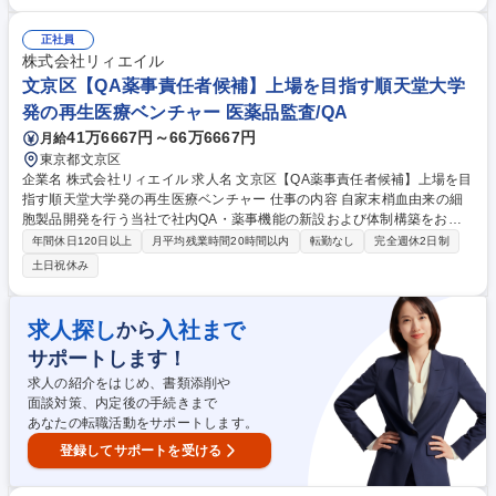
計画的かつ円滑な運営／-会社のルールである規程の策定、定期的維持メ
ンテなど -事業方針・計画に沿った中長期的イノベーション視点での全社
正社員
組織戦略の策定／ -将来のDX活動への広がりも視野に入れた業務改革活動
株式会社リィエイル
の企画と運営 ■その他（オフィス管理/管財、社内外コミュニケーションツ
文京区【QA薬事責任者候補】上場を目指す順天堂大学
ールの企画・運営等） 募集職種 【東京本社】総務担当（主にBCP活動推
発の再生医療ベンチャー 医薬品監査/QA
進）／日本製鉄グループ
41万6667円～66万6667円
月給
東京都文京区
企業名 株式会社リィエイル 求人名 文京区【QA薬事責任者候補】上場を目
指す順天堂大学発の再生医療ベンチャー 仕事の内容 自家末梢血由来の細
胞製品開発を行う当社で社内QA・薬事機能の新設および体制構築をお任
せします。外部委託先（CMO）の管理やPMDA対応の内製化強化を牽引す
年間休日120日以上
月平均残業時間20時間以内
転勤なし
完全週休2日制
る将来の責任者候補を募集するポジションです。 ■品質マネジメントシス
土日祝休み
テム（品質マニュアル・SOP等）の整備・運用業務 ■製造委託先（CMO）
の品質管理や監査の企画・実施、取り決め事項の締結 ■変更管理・逸脱管
理・CAPAの運用、および治験製品の出荷判定業務■PMDA対応（対面助
求人探し
入社まで
から
言・各種相談・照会事項対応等）および治験届関連業務■治験製品概要書
サポートします！
等の規制関連文書の作成、将来の承認申請向け品質資料の整備 【業務内容
の変更範囲】当社の指定する業務 募集職種 文京区【QA薬事責任者候補】
求人の紹介をはじめ、書類添削や
上場を目指す順天堂大学発の再生医療ベンチャー
面談対策、内定後の手続きまで
あなたの転職活動をサポートします。
登録してサポートを受ける