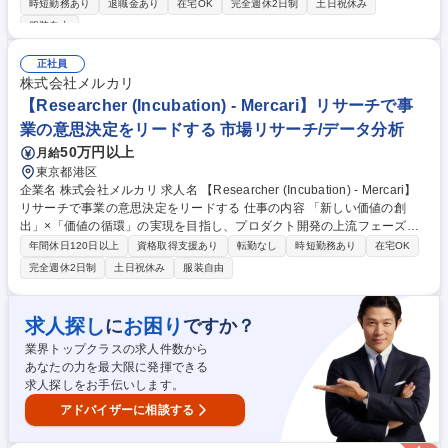
時短勤務あり
退職金あり
在宅OK
完全週休2日制
土日祝休み
計画の策定 ■プレスリリースや広報コンテンツの企画・制作 ■メディアと
服装自由
の関係構築および取材・記者対応 ■記者発表会や各種イベントの企画・運
営 ■社内外ステークホルダーとの調整・プロジェクト推進 ■広報活動の効
正社員
果測定および改善施策の立案 募集職種 【広報担当】公共交通向けタッチ
株式会社メルカリ
決済ソリューション「stera transit」
【Researcher (Incubation) - Mercari】リサーチで事
業の意思決定をリードする 市場リサーチ/データ分析
50万円以上
月給
東京都港区
企業名 株式会社メルカリ 求人名 【Researcher (Incubation) - Mercari】
リサーチで事業の意思決定をリードする 仕事の内容 「新しい価値の創
出」×「価値の循環」の実現を目指し、プロダクト開発の上流フェーズか
ら深く関与し、リサーチで得た本質的な洞察によって事業の意思決定をリ
年間休日120日以上
資格取得支援あり
転勤なし
時短勤務あり
在宅OK
ードします。 ■より良いお客さま体験と事業成長へのコミット■お客さま
完全週休2日制
土日祝休み
服装自由
に届けたい価値の実現に向けた各種部門との連携■定量調査･定性調査に基
づく課題の特定■事業･プロダクト･施策の成功確率を高めるための分析と
提案■リサーチから得られた洞察を具体アクションに繋げるための継続的
求人探し
お困り
に
ですか？
な議論への参加■社内のお客さま視点の醸成および仕組作り■リサーチに基
業界トップクラスの求人件数から
づいて得られたインサイトの全社への発信■AIを活用したリサーチの推進
あなたの力を最大限に発揮できる
募集職種 【Researcher (Incubation) - Mercari】リサーチで事業の意思決
求人探しをお手伝いします。
定をリードする
アドバイザーに相談する