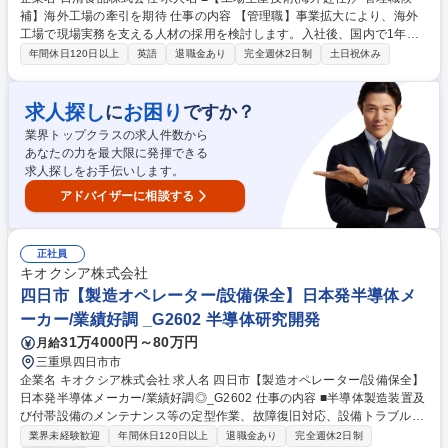
補】海外工場の牽引を期待 仕事の内容 【管理職】事業拡大により、海外
工場で現場実務を支える人材の採用を検討します。入社後、国内で1年間
程度研修を実施したのち事業状況や希望に応じ、海外赴任にて、工場の運
年間休日120日以上
英語
退職金あり
完全週休2日制
土日祝休み
営をお任せする予定です。 【海外生産技術者の職務概要】 ■生産ライン･
付帯設備：設備管理,オペレーション指導,保全 等 ■工場マネジメント補佐
(労務管理,品質&コスト管理,安全衛生,SCM業務,現地人材育成 等) ※研修期
求人探し
お困り
に
ですか？
間:1～2年程度 (国内工場で夜勤を伴います) ※ご経験やスキル、研修状況
業界トップクラスの求人件数から
に応じて調整を行いますので変動可能性はございます 募集職種 ■【工場生
あなたの力を最大限に発揮できる
産技術(海外赴任)／管理職候補】海外工場の牽引を期待
求人探しをお手伝いします。
アドバイザーに相談する
正社員
キオクシア株式会社
四日市【製造オペレーター/設備保全】日本発半導体メ
ーカー/業績好調 _G2602 半導体研究開発
31万4000円～80万円
月給
三重県四日市市
企業名 キオクシア株式会社 求人名 四日市【製造オペレーター/設備保全】
日本発半導体メーカー/業績好調◎_G2602 仕事の内容 ■半導体製造装置及
び付帯設備のメンテナンス等の定型作業、故障復旧対応、設備トラブルの
原因調査、再発防止策の立案と実行稼働率向上、保全コスト低減を目的と
業界未経験歓迎
年間休日120日以上
退職金あり
完全週休2日制