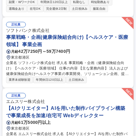
に、食玩、くじ、タイアップイベント、アパレルコラボまで、ファンのニ
副業・WワークOK
年間休日120日以上
転勤なし
時短勤務あり
ーズに応える商品の企画・開発をお任せします。 【具体的な業務】 IPを
退職金あり
在宅OK
完全週休2日制
土日祝休み
服装自由
活用した玩具菓子や雑貨をはじめとするグッズやイベントの開発・企画を
担当。 版元（IPホルダー）への営業やプロジェクトマネジメント、書き下
ろしイラストのディレクション、商品内容の決定、マーケティング、流通
正社員
戦略の立案、予算管理まで、幅広く裁量を持って推進していただきます。
ソフトバンク株式会社
募集職種 【アニメ＆IP事業本部/MD局】IPグッズの企画営業（アニメ・VT
事業戦略・企画(健康保険組合向け)【ヘルスケア・医療
uber）募集
領域】 事業企画
42万7250円～59万7400円
月給
東京都港区
企業名 ソフトバンク株式会社 求人名 事業戦略・企画（健康保険組合向
け）【ヘルスケア・医療領域】 仕事の内容 【主な業務内容】 法人および
健康保険組合向けヘルスケア事業の事業開発、ソリューション企画、提案
および実装推進 ■健康保険組合や企業人事部門などにおける重症化予防、
業界未経験歓迎
年間休日120日以上
土日祝休み
医療費適正化、健康増進などのヘルスケア事業の開発 ■AIやデータ活用な
ど、先端テクノロジーを活用した新規ソリューション企画 ■事業戦略、事
業計画および各種KPIの策定 ■RFP／公募案件対応（提案書作成、事業ス
正社員
キーム設計、プレゼンテーション、見積作成、質疑対応） 募集職種 事業
エムスリー株式会社
戦略・企画（健康保険組合向け）【ヘルスケア・医療領域】
【AIクリエイター】AIを用いた制作パイプライン構築
で事業成長を加速/在宅可 Webディレクター
61万5000円以上
月給
東京都港区
企業名 エムスリー株式会社 求人名 【AIクリエイター】AIを用いた制作パ