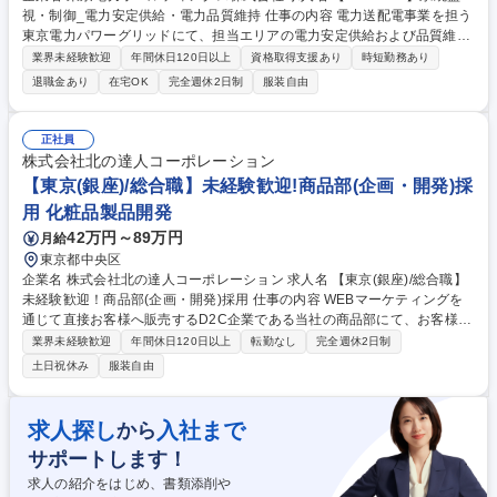
視・制御_電力安定供給・電力品質維持 仕事の内容 電力送配電事業を担う
東京電力パワーグリッドにて、担当エリアの電力安定供給および品質維持
を目的とした以下業務をご経験に応じてご担当。 ■電力系統の監視・制御
業界未経験歓迎
年間休日120日以上
資格取得支援あり
時短勤務あり
業務：発電所、送電線、変電所から構成される 担当エリアの電力系統全体
退職金あり
在宅OK
完全週休2日制
服装自由
を監視し、電圧の変化・電力の流れをリアルタイムで監視・制御。 ■事
故・トラブル対応：事故やトラブル発生時には、チームメンバーと連携の
上、迅速・適確に復旧操作を実施(色の違いを判断した、緊急なシステム
正社員
操作あり) ■社内への情報発信：電力系統の異常時や事故発生時に発生状
株式会社北の達人コーポレーション
況、復旧見込みなどを迅速に社内共有し、関係箇所との協力体制の強化を
【東京(銀座)/総合職】未経験歓迎!商品部(企画・開発)採
行う。 募集職種 【26-PG-10】系統監視・制御_電力安定供給・電力品質
用 化粧品製品開発
維持
42万円～89万円
月給
東京都中央区
企業名 株式会社北の達人コーポレーション 求人名 【東京(銀座)/総合職】
未経験歓迎！商品部(企画・開発)採用 仕事の内容 WEBマーケティングを
通じて直接お客様へ販売するD2C企業である当社の商品部にて、お客様の
悩みを本質から解決する商品づくりを行います。適性に合わせて以下業務
業界未経験歓迎
年間休日120日以上
転勤なし
完全週休2日制
をお任せいたします。 【企画】市場調査や競合分析をもとに「どんな悩み
土日祝休み
服装自由
を、どんな商品で解決するか」を考え、新商品のコンセプトや仕様を企画
します。“こんな商品があったら欲しい”を形にしていく仕事です。【開
発】企画内容をもとにOEMメーカーや原料メーカーと連携しながら、成
求人探し
入社まで
から
分・処方・使用感・品質などを調整し商品化まで進行します。試作品の改
サポートします！
善を重ねながら“本当に良い商品”へ磨き込んでいく仕事です。【変更の範
囲】当社業務全般 募集職種 【東京(銀座)/総合職】未経験歓迎！商品部(企
求人の紹介をはじめ、書類添削や