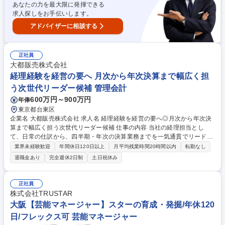
あなたの力を最大限に発揮できる
求人探しをお手伝いします。
アドバイザーに相談する
正社員
大都販売株式会社
経理経験を経営の要へ 月次から年次決算まで幅広く担
う次世代リーダー候補 管理会計
600万円～900万円
年俸
東京都台東区
企業名 大都販売株式会社 求人名 経理経験を経営の要へ◎月次から年次決
算まで幅広く担う次世代リーダー候補 仕事の内容 当社の経理担当とし
て、日常の仕訳から、四半期・年次の決算業務までを一気通貫でリード。
正確な数値管理を通じて、業界を牽引する大都販売の経営基盤をダイレク
業界未経験歓迎
年間休日120日以上
月平均残業時間20時間以内
転勤なし
トに支える責任と誇りを感じられます。 ≪詳細≫■仕訳・伝票作成、経費
退職金あり
完全週休2日制
土日祝休み
精算 ■売掛金・買掛金の管理 ■月次、四半期、年次決算業務の補助 ■現預
金管理、資金繰り表の作成 ■顧問税理士との連携、申告書類の作成補助
【業務内容の変更範囲】当社の指定する業務 募集職種 経理経験を経営の
正社員
要へ◎月次から年次決算まで幅広く担う次世代リーダー候補
株式会社TRUSTAR
大阪【芸能マネージャー】スターの育成・発掘/年休120
日/フレックス可 芸能マネージャー