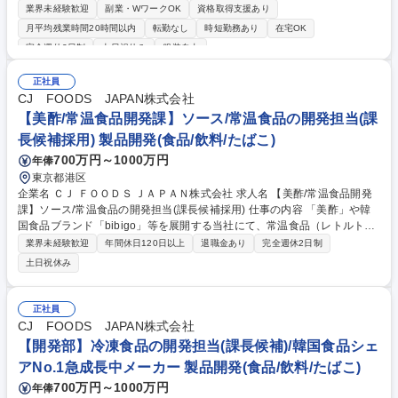
ガバナンスのプランニングなどをお任せいたします。事業がデータを起点
業界未経験歓迎
副業・WワークOK
資格取得支援あり
に動く仕組みづくりや要件設定に取り組んでいただきます。 【業務詳細】
月平均残業時間20時間以内
転勤なし
時短勤務あり
在宅OK
社内データ基盤のアーキテクチャ設計や既存データインフラ環境の分析、
完全週休2日制
土日祝休み
服装自由
データ利活用に向けた具体的なアプローチの提示など、自社内のチームや
他部署と連携し、社内に蓄積されたデータを当社の事業戦略の方向性決定
正社員
や経営企画チームとの連携まで担っていただきます。データ基盤の設計・
CJ FOODS JAPAN株式会社
活用方針の立案に加え、若手メンバーへの知識共有やデータ基盤の整備や
【美酢/常温食品開発課】ソース/常温食品の開発担当(課
利活用に向けた要件定義などの役割も期待しています。 募集職種 【社内
データ利活用の企画・推進】事業の意思決定を支える/リモートワーク中心
長候補採用) 製品開発(食品/飲料/たばこ)
700万円～1000万円
年俸
東京都港区
企業名 ＣＪ ＦＯＯＤＳ ＪＡＰＡＮ株式会社 求人名 【美酢/常温食品開発
課】ソース/常温食品の開発担当(課長候補採用) 仕事の内容 「美酢」や韓
国食品ブランド「bibigo」等を展開する当社にて、常温食品（レトルト食
品/調味料/韓国のりなど）の開発を担当いただきます。将来的に部門のプ
業界未経験歓迎
年間休日120日以上
退職金あり
完全週休2日制
レイングマネージャーをお任せする予定です。 【業務詳細】▼原料・配合
土日祝休み
設計▼試作開発▼製造条件の最適化▼量産化に向けた課題抽出および改善
提案など▼開発業務全般▼スムーズな商品化を実現に向けた弊社企画部
門・OEM先との折衝/弊社品質保証部門と連携 ◆入社後まずは、常温食品
正社員
開発の担当として、新商品開発や既存商品のブラッシュアップに向けて、
CJ FOODS JAPAN株式会社
レシピ開発や配合決定し、各OEM先（日本国内 約5社）との折衝・管理な
【開発部】冷凍食品の開発担当(課長候補)/韓国食品シェ
どを主導いただきます。 募集職種 【美酢/常温食品開発課】ソース/常温食
アNo.1急成長中メーカー 製品開発(食品/飲料/たばこ)
品の開発担当(課長候補採用)
700万円～1000万円
年俸