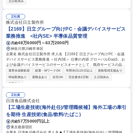
土日祝休み
管理 ■低温工場の作業平準の立案～更新 ■自社工場･協力工場を含めた安
全･品質面の指導,管理,運用提案･実装 ■新製品等のライン選定,設備投資案
の立案･実行 ■将来の生産体制の検討,事業会社への提案,生産体制構築 ■自
正社員
社工場における工場人材の育成 ■各工場･事業会社との連携による課題抽
株式会社日立製作所
出,改善テーマの設定･推進 ■協力工場を含む生産拠点の現場力向上,ガバナ
【2169】日立グループ向けPC・会議デバイスサービス
ンス強化,改善指導 募集職種 ■【生産技術(冷凍惣菜領域)】新規技術導入や
業務推進 <社内SE> 半導体品質管理
グローバルスコープでの業務可能
48万6000円～63万2000円
月給
神奈川県川崎市幸区
企業名 株式会社日立製作所 求人名 【2169】日立グループ向けPC・会議
デバイスサービス業務推進 ＜社内SE＞ 仕事の内容 グローバルDaaS、お
よび会議デバイスサービスのサービスオーナとして、既存サービスの品質
維持、安定供給、コスト管理を行います。また、新規サービスの検討とそ
業界未経験歓迎
副業・WワークOK
年間休日120日以上
資格取得支援あり
の推進支援もお任せします。 【職務詳細】 ■グローバルDaaS、会議デバ
時短勤務あり
退職金あり
在宅OK
完全週休2日制
土日祝休み
イスサービスの運用と展開業務 ■サービスの維持、改善、運用 ■サービス
服装自由
全般の売上コスト管理 ■サービスのグローバル展開の企画と推進 ■新規サ
ービスの企画推進と提供 募集職種 【2169】日立グループ向けPC・会議デ
正社員
バイスサービス業務推進 ＜社内SE＞
日清食品株式会社
【工場生産技術(海外赴任)/管理職候補】海外工場の牽引
を期待 生産技術(食品/飲料/たばこ)
57万5000円以上
月給
東京都新宿区
企業名 日清食品株式会社 求人名 ■【工場生産技術(海外赴任)／管理職候