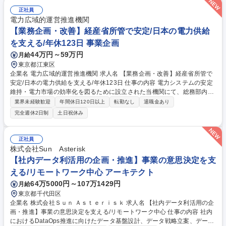
正社員
電力広域的運営推進機関
【業務企画・改善】経産省所管で安定/日本の電力供給
を支える/年休123日 事業企画
44万円～59万円
月給
東京都江東区
企業名 電力広域的運営推進機関 求人名 【業務企画・改善】経産省所管で
安定/日本の電力供給を支える/年休123日 仕事の内容 電力システムの安定
維持・電力市場の効率化を図るために設立された当機関にて、総務部内(7
0名規模)にある複数グループでの業務に関して、各グループを横断した課
業界未経験歓迎
年間休日120日以上
転勤なし
退職金あり
題解決、業務整理や業務改善をお任せいたします。 部長の右腕として、主
完全週休2日制
土日祝休み
体的に機関全体の整備を推進いただきたいポジションです。【具体的に
は】■他部署を含めた組織全体の業務整理・改善■事業企画及び戦略企画の
立案～実行■就業環境、社内インフラ等の整備企画・運用■役員・省庁から
正社員
の依頼事項対応 等 募集職種 【業務企画・改善】経産省所管で安定/日本の
株式会社Sun Asterisk
電力供給を支える/年休123日
【社内データ利活用の企画・推進】事業の意思決定を支
える/リモートワーク中心 アーキテクト
64万5000円～107万1429円
月給
東京都千代田区
企業名 株式会社Ｓｕｎ Ａｓｔｅｒｉｓｋ 求人名 【社内データ利活用の企
画・推進】事業の意思決定を支える/リモートワーク中心 仕事の内容 社内
におけるDataOps推進に向けたデータ基盤設計、データ戦略立案、データ