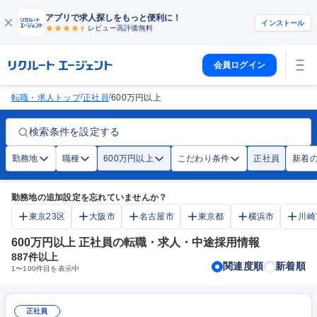
アプリで求人探しをもっと便利に！
インストール
レビュー高評価
無料
会員ログイン
/
/
転職・求人トップ
正社員
600万円以上
検索条件を設定する
勤務地
職種
600万円以上
こだわり条件
正社員
新着
勤務地の追加設定を忘れていませんか？
東京23区
大阪市
名古屋市
東京都
横浜市
川崎
600万円以上 正社員の転職・求人・中途採用情報
887
件以上
関連度順
新着順
1
〜
100
件目を表示中
正社員