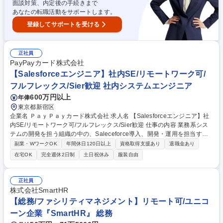
画・開発)採用
面談対策、内定後の手続きまで
あなたの転職活動をサポートします。
登録してサポートを受ける
正社員
PayPayカード株式会社
【Salesforceエンジニア】社内SE/リモートワーク可/
フルフレックス/Sier歓迎 社内システムエンジニア
600万円以上
年俸
東京都新宿区
企業名 ＰａｙＰａｙカード株式会社 求人名 【Salesforceエンジニア】社
内SE/リモートワーク可/フルフレックス/Sier歓迎 仕事の内容 業務系シス
テムの開発を担う組織の中の、Saleceforce導入、開発・運用を担当する
チームへの配属となり、Salesforceでのシステム開発、機能向上、保守を
副業・WワークOK
年間休日120日以上
資格取得支援あり
退職金あり
担っていただきます。 【具体的には】■事業部門（DX本部やコンタクトセ
在宅OK
完全週休2日制
土日祝休み
服装自由
ンターなど）と共に、要件定義、システム設計■開発ベンダーと共に、開
発、テスト、ローンチ、保守運用■Salesforceの設定、APEXコード作成、
画面作成など 【魅力】現在はSalesforceの導入初期段階にあり、これから
正社員
さまざまな機能を構築していくフェーズです。そのため要件定義から設
株式会社SmartHR
計・開発、リリース、保守まで、幅広いプロセスに関わることができま
【総務/ファシリティマネジメント】リモート可/ユニコ
す。 募集職種 【Salesforceエンジニア】社内SE/リモートワーク可/フル
ーン企業『SmartHR』 総務
フレックス/Sier歓迎