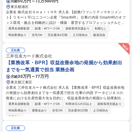
50万円～71万5000円
月給
東京都港区
企業名 株式会社ＳｍａｒｔＨＲ 求人名 【総務/ファシリティマネジメン
ト】リモート可/ユニコーン企業『SmartHR』 仕事の内容 SmartHRのオフ
ィス環境・拠点を戦略的に設計・構築・運営するプロフェッショナルとし
て、組織の成長に対応したファシリティマネジメントを担当します。経営
業界未経験歓迎
副業・WワークOK
資格取得支援あり
転勤なし
をはじめとする社内外の関係者と連携しながら、 下記業務を担っていただ
時短勤務あり
在宅OK
完全週休2日制
土日祝休み
服装自由
きます。 ■オフィス戦略・コンセプト設計 ■拠点構築・オフィス環境の整
備や維持 ■ビルオーナー・外部パートナーとの交渉やコスト管理 ■データ
ドリブンなワークプレイス改善 募集職種 【総務/ファシリティマネジメン
正社員
ト】リモート可/ユニコーン企業『SmartHR』
三井住友カード株式会社
【業務改革・BPR】収益改善余地の発掘から効果創出
までを一気通貫で担当 業務企画
30万円～77万円
月給
東京都江東区
企業名 三井住友カード株式会社 求人名 【業務改革・BPR】収益改善余地
の発掘から効果創出までを一気通貫で担当 仕事の内容 データビジネスの
推進における生産性最大化を目的に、収益改善余地の発掘から効果創出ま
で一気通貫で抜本的な業務改革を推進します。 ■プロダクト別（Custell
業界未経験歓迎
副業・WワークOK
年間休日120日以上
資格取得支援あり
a・Vクーポン等）の現行業務の整理・可視化 ■業務の理想像整理、現状と
時短勤務あり
退職金あり
在宅OK
完全週休2日制
土日祝休み
の差分分析、改善施策の検討 ■理想像実現に向けたロードマップ作成およ
服装自由
び抜本的な業務改革の推進 ■Salesforce等を活用した業務プロセス最適
化・要件定義 ■社内外関係者との調整・合意形成およびプロジェクトの進
正社員
捗管理 募集職種 【業務改革・BPR】収益改善余地の発掘から効果創出ま