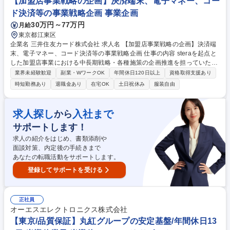
【加盟店事業戦略の企画】決済端末、電子マネー、コー
フルフレックス/最適なコーポレートITの実現◎
ド決済等の事業戦略企画 事業企画
30万円～77万円
月給
東京都江東区
企業名 三井住友カード株式会社 求人名 【加盟店事業戦略の企画】決済端
末、電子マネー、コード決済等の事業戦略企画 仕事の内容 steraを起点と
した加盟店事業における中長期戦略・各種施策の企画推進を担っていただ
きます。決済市場の変化を捉え、加盟店・カード会員・当社の三者にとっ
業界未経験歓迎
副業・WワークOK
年間休日120日以上
資格取得支援あり
て価値あるビジネスモデルを構築するポジションです。 ■加盟店事業にお
時短勤務あり
退職金あり
在宅OK
土日祝休み
服装自由
ける中長期成長戦略・事業計画の策定 ■加盟店向け新サービス・新ビジネ
スモデルの企画立案 ■決済市場・競合(国内外アクワイアラー、Pay/QR事
業者等)の調査・分析 ■決済ブランド会社、当局等との渉外及び調整 【取
求人探し
入社まで
から
組事例】三井住友カードが手掛ける次世代決済プラットフォーム『stera』
サポートします！
https://www.smbc-card.com/kamei/stera/index.jsp 募集職種 【加盟店事業
戦略の企画】決済端末、電子マネー、コード決済等の事業戦略企画
求人の紹介をはじめ、書類添削や
面談対策、内定後の手続きまで
あなたの転職活動をサポートします。
登録してサポートを受ける
正社員
オーエスエレクトロニクス株式会社
【東京/品質保証】丸紅グループの安定基盤/年間休日13