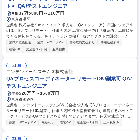
ト可 QA/テストエンジニア
37万5000円～110万円
月給
東京都港区
企業名 株式会社ＳｍａｒｔＨＲ 求人名 【QAエンジニア】※国内シェアN
o1SaaS／フルリモート可 仕事の内容 品質保証部では「継続的に品質保証
できる体制をつくる」をミッションに掲げ、各プロダクトの開発チーム自
らが品質保証できる体制づくりを推進しています。 プロダクト開発チーム
業界未経験歓迎
副業・WワークOK
資格取得支援あり
時短勤務あり
の状況に応じて以下のようなアプローチを行っています。 ■開発チームに
在宅OK
完全週休2日制
服装自由
参画しプロダクト開発体制を構築 ■開発チームの外から品質保証能力の獲
得支援 ■開発チームの品質保証がより楽になるための施策立案・実施 【従
事すべき業務の変更の範囲：会社の定める業務】 募集職種 【QAエンジニ
正社員
ア】※国内シェアNo1SaaS／フルリモート可
ニンテンドーシステムズ株式会社
QAプロセスコーディネーター リモートOK/副業可 QA/
テストエンジニア
520万円～1500万円
年俸
東京都渋谷区
企業名 ニンテンドーシステムズ株式会社 求人名 QAプロセスコーディネー
ター◆リモートOK/副業可 仕事の内容 任天堂株式会社が運営するネットワ
ークサービスのQAプロセスを支援していただきます。任天堂株式会社が
運営するネットワークサービスは、世界中のお客様に安心して利用いただ
副業・WワークOK
転勤なし
在宅OK
完全週休2日制
土日祝休み
くために高い品質が求められます。 また同時に、お客様からの要望や法務
観点の対応要件に素早く応えるため、高い開発効率も求められます。 この
2つを両立するために、開発チームやパートナー会社と協力して、QAプロ
正社員