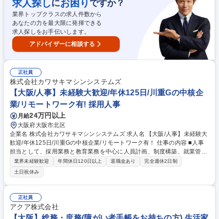
求人探し
お困り
に
ですか？
職種 【大阪/社内SE】IT業務全般・DX化の推進/朝日放送グループ/年休12
業界トップクラスの求人件数から
7日
あなたの力を最大限に発揮できる
求人探しをお手伝いします。
アドバイザーに相談する
正社員
株式会社カワサキマシンシステムズ
【大阪/人事】未経験大歓迎/年休125日/川重Gの中核企
業/リモートワーク有! 採用人事
24万円以上
月給
大阪府大阪市北区
企業名 株式会社カワサキマシンシステムズ 求人名 【大阪/人事】未経験大
歓迎/年休125日/川重Gの中核企業/リモートワーク有！ 仕事の内容 ■人事
担当として、採用業務と教育業務を中心に人員計画、制度構築、就業管
理、給与計算、社会保険手続きなどを幅広く担当いただきます。入社後1
業界未経験歓迎
年間休日120日以上
退職金あり
完全週休2日制
年は指導員によるマンツーマンのOJTを実施いたします。 ■人員計画：会
土日祝休み
社全体の中期計画に基づき最適な人員配置および組織編制を行う ■制度構
築：従業員の働き方に合わせた新制度の考案や法改正に伴う、 各種規則の
改正対応 ■就業管理：システムでの管理。まれに制度改正に伴うシステム
正社員
改修も担当 ※作業は業者だが要件定義などはあり ■給与計算・社会保険：
アクア株式会社
システム管理。基礎から専門知識までの習得が可能 ■採用/教育：新卒・中
【大阪】総務・庶務(障がい者手帳をお持ちの方) 生活家