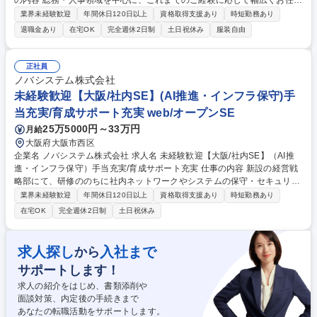
の内容 総務・人事領域を中心に、これまでのご経験に応じて幅広くお任せ
します。 ＜具体的には＞ ・総務/人事労務（給与・社保・勤怠管理など）
業界未経験歓迎
年間休日120日以上
資格取得支援あり
時短勤務あり
・採用・教育研修 ・福利厚生運用 など ※基本的には事務所勤務ですが、
退職金あり
在宅OK
完全週休2日制
土日祝休み
服装自由
採用や教育等の業務内容により、関西圏以外への日帰り・宿泊を伴う国内
出張もございます。 ※担当業務を持ちつつ、お互いに助け合いながら、総
務部という組織として協力しながら進める体制です。 募集職種 【大阪】
正社員
総務人事＜未経験歓迎＞◇三菱電機G・社会インフラを支える/年休127日
ノバシステム株式会社
未経験歓迎【大阪/社内SE】(AI推進・インフラ保守)手
当充実/育成サポート充実 web/オープンSE
25万5000円～33万円
月給
大阪府大阪市西区
企業名 ノバシステム株式会社 求人名 未経験歓迎【大阪/社内SE】（AI推
進・インフラ保守）手当充実/育成サポート充実 仕事の内容 新設の経営戦
略部にて、研修ののちに社内ネットワークやシステムの保守・セキュリテ
ィ対策の「守り」と、全社的なAI活用推進・仕組みづくり等の「攻め」を
業界未経験歓迎
年間休日120日以上
資格取得支援あり
時短勤務あり
担う社内SE業務をお任せします。 ■社内ネットワーク、システムの保守・
在宅OK
完全週休2日制
土日祝休み
セキュリティ対策・社員教育 ■Pマーク、ISMSの更新および監査対応 ■社
員向けAI教育、AI利用の仕組みづくり ■M365、Claude、ウィルスバスタ
ー等のライセンス管理 ※東京、大阪、広島、小倉の全拠点が対象。 ※新
求人探し
入社まで
から
設組織のため仕組みづくりからアイデアを反映でき、サポート・インフラ
サポートします！
経験を活かし新領域へ挑戦できます。 募集職種 未経験歓迎【大阪/社内S
E】（AI推進・インフラ保守）手当充実/育成サポート充実
求人の紹介をはじめ、書類添削や
面談対策、内定後の手続きまで
あなたの転職活動をサポートします。