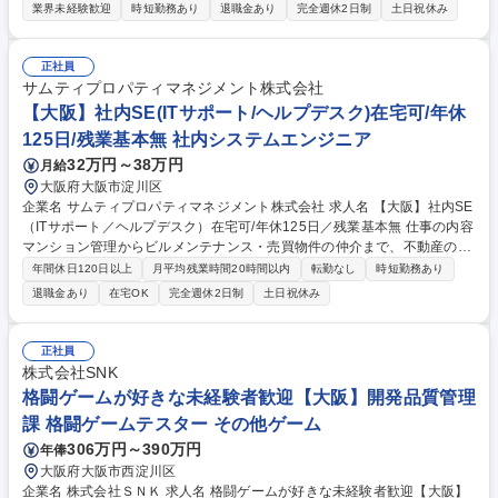
レイングマネージャーとしてご活躍頂ける方からの応募をお待ちしており
業界未経験歓迎
時短勤務あり
退職金あり
完全週休2日制
土日祝休み
ます。 ■当社は給食事業のサービス向上とグループ経営の効率化を図るた
め、間接部門の集約を図るべく新たに設立した会社になります。変革中の
弊社にて管理部門の旗振り役を担って頂ける方を求めております。 ■同社
正社員
グループは給食事業を主軸に外食・レストラン事業、ケータリング事業な
サムティプロパティマネジメント株式会社
どを手がける創業以来の「食は一個人の事業ではなく、社会事業である」
【大阪】社内SE(ITサポート/ヘルプデスク)在宅可/年休
との精神の基、「総合食事産業への進化」を続けている成長企業です。 募
125日/残業基本無 社内システムエンジニア
集職種 【大阪/人事総務(部長候補)】福祉施設・病院・学校の給食など多角
32万円～38万円
月給
的事業を展開
大阪府大阪市淀川区
企業名 サムティプロパティマネジメント株式会社 求人名 【大阪】社内SE
（ITサポート／ヘルプデスク）在宅可/年休125日／残業基本無 仕事の内容
マンション管理からビルメンテナンス・売買物件の仲介まで、不動産のト
ータルサポートを行う当社において、社内SE(ITサポート/ヘルプデスク)を
年間休日120日以上
月平均残業時間20時間以内
転勤なし
時短勤務あり
お任せします。【業務変更の範囲】当社業務全般 (1)新デバイス、新シス
退職金あり
在宅OK
完全週休2日制
土日祝休み
テム導入時の打合わせ（モバイルパソコンの導入、テレワークの環境整
備。入居者専用アプリを導入する等、契約のデジタル化を進める業務）
（2）ITサポート…PCやアプリの設定・管理、セキュリティ対応、サーバ
正社員
ー対応、アプリ対応（kintone, Garoonなど） (3)DX推進業務・RPAの構
株式会社SNK
築・運用・保守。※API連携によるシステム間連携を目標に、RPAやCSV
格闘ゲームが好きな未経験者歓迎【大阪】開発品質管理
データを活用した自動化をお任せします。 募集職種 【大阪】社内SE（IT
課 格闘ゲームテスター その他ゲーム
サポート／ヘルプデスク）在宅可/年休125日／残業基本無
306万円～390万円
年俸
大阪府大阪市西淀川区
企業名 株式会社ＳＮＫ 求人名 格闘ゲームが好きな未経験者歓迎【大阪】