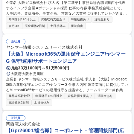
企業名 大阪ガス株式会社 求人名 【第二新卒】事務系総合職 #関西を代表
するインフラ企業 #ポテンシャル採用 仕事の内容 事務系総合職として、
人事総務、資源海外、事業企画、営業などの業務に従事していただきま
す。 【業務内容の一例】■所属事業部の勤労業務 ■海外に関係する各種業
年間休日120日以上
資格取得支援あり
時短勤務あり
退職金あり
務 ■営業部門の企画スタッフ、ルート営業 【キャリアパス】入社後の配属
在宅OK
完全週休2日制
土日祝休み
服装自由
ポジションで一定期間ご活躍頂いた後、本人の適性及び将来のキャリアを
鑑みてジョブローテーションを行います。 【育成】OJTでの現場育成や研
修カリキュラムを通じて、Daigasグループの業務で必要となる知識につい
正社員
て学んでいただきます。 募集職種 【第二新卒】事務系総合職 #関西を代
ヤンマー情報システムサービス株式会社
表するインフラ企業 #ポテンシャル採用
【大阪】Microsoft365の運用保守エンジニア/ヤンマー
G 保守/運用/サポートエンジニア
33万1000円～51万5000円
月給
大阪府大阪市淀川区
企業名 ヤンマー情報システムサービス株式会社 求人名 【大阪】Microsoft
365の運用保守エンジニア/ヤンマーG 仕事の内容 製造業向けに提供してい
るMicrosoft365サービスの運用保守を担当する、チームリーダー兼作業メ
ンバーの募集です。 ・Microsoft365（Exchange、SharePoint、Teams、
業界未経験歓迎
年間休日120日以上
資格取得支援あり
退職金あり
など）の運用保守 ・Microsoft365に関係するセキュリティ対応業務（監視
完全週休2日制
土日祝休み
通知対応、ID管理対応、など） ※日々の運用保守に加えて、新規グループ
会社向けのサービス導入などの中長期対応も 担当いただきます 募集職種
【大阪】Microsoft365の運用保守エンジニア/ヤンマーG
正社員
関西電力株式会社
【Gpr26001/総合職】コーポレート・管理間接部門(広