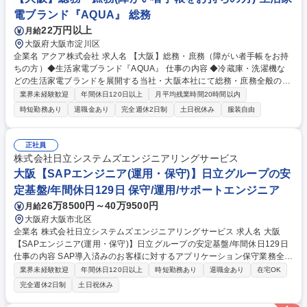
途採用活動、研修の調整 募集職種 【大阪/人事】未経験大歓迎/年休125日/
電ブランド『AQUA』 総務
川重Gの中核企業/リモートワーク有！
22万円以上
月給
大阪府大阪市淀川区
企業名 アクア株式会社 求人名 【大阪】総務・庶務（障がい者手帳をお持
ちの方）◆生活家電ブランド『AQUA』 仕事の内容 ◆冷蔵庫・洗濯機な
どの生活家電ブランドを展開する当社・大阪本社にて総務・庶務全般の業
務をご担当いただきます。※ご採用者のご経験に合わせ、業務内容につい
業界未経験歓迎
年間休日120日以上
月平均残業時間20時間以内
ては決定します。 【業務内容例】◆大阪本社総務・庶務全般 ・拠点総務
時短勤務あり
退職金あり
完全週休2日制
土日祝休み
服装自由
業務主幹・受付窓口業務（来客応対含む） ・配送物、郵便対応全般・備品
管理および手配 ◆大阪本社内社員からの依頼対応 ・押印申請対応・配送
物対応 ◆その他：全社総務業務、人事業務 募集職種 【大阪】総務・庶務
正社員
（障がい者手帳をお持ちの方）◆生活家電ブランド『AQUA』
株式会社日立システムズエンジニアリングサービス
大阪【SAPエンジニア(運用・保守)】日立グループの安
定基盤/年間休日129日 保守/運用/サポートエンジニア
26万8500円～40万9500円
月給
大阪府大阪市北区
企業名 株式会社日立システムズエンジニアリングサービス 求人名 大阪
【SAPエンジニア(運用・保守)】日立グループの安定基盤/年間休日129日
仕事の内容 SAP導入済みのお客様に対するアプリケーション保守業務全般
をお任せします。業務部門やIT部門からの問い合わせ対応を起点に、状況
業界未経験歓迎
年間休日120日以上
時短勤務あり
退職金あり
在宅OK
調査、原因の切り分け、解決策の提示まで幅広く対応していただきます。
完全週休2日制
土日祝休み
【具体的業務】■SAP標準機能や設定に関する問い合わせ対応 ■マスタや
カスタマイズの追加、変更対応 ■不具合発生時の原因調査および軽微な修