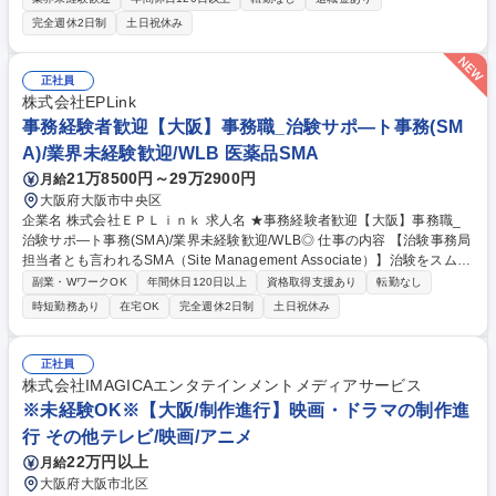
ションの提案、設計、開発、管理 ・ネットワーク開発：部内向けWEBア
完全週休2日制
土日祝休み
プリケーションなどの設計、開発、管理（CI/CD含む） ・その他開発、運
用サポート：アプリケーション導入サポート、プロジェクト開発サポー
ト、問題課題に対する対応・解決支援 募集職種 【大阪】【パチンコ・パ
正社員
チスロ】アプリケーションプログラマー ★業界不問
株式会社EPLink
事務経験者歓迎【大阪】事務職_治験サポ―ト事務(SM
A)/業界未経験歓迎/WLB 医薬品SMA
21万8500円～29万2900円
月給
大阪府大阪市中央区
企業名 株式会社ＥＰＬｉｎｋ 求人名 ★事務経験者歓迎【大阪】事務職_
治験サポ―ト事務(SMA)/業界未経験歓迎/WLB◎ 仕事の内容 【治験事務局
担当者とも言われるSMA（Site Management Associate）】治験をスムー
ズに行えるように、治験に必要な書類の作成や管理、各種委員会などの運
副業・WワークOK
年間休日120日以上
資格取得支援あり
転勤なし
営サポートをすることです。 【業務詳細】 ■治験事務局支援作業 ■医療機
時短勤務あり
在宅OK
完全週休2日制
土日祝休み
関との折衝 ■IRB（治験審査委員会）の運営、支援業務 ■書類作成、ファ
イリング ※レベルは不問ですが、業務上Word、Excelは必須です。 募集
職種 ★事務経験者歓迎【大阪】事務職_治験サポ―ト事務(SMA)/業界未経
正社員
験歓迎/WLB◎
株式会社IMAGICAエンタテインメントメディアサービス
※未経験OK※【大阪/制作進行】映画・ドラマの制作進
行 その他テレビ/映画/アニメ
22万円以上
月給
大阪府大阪市北区