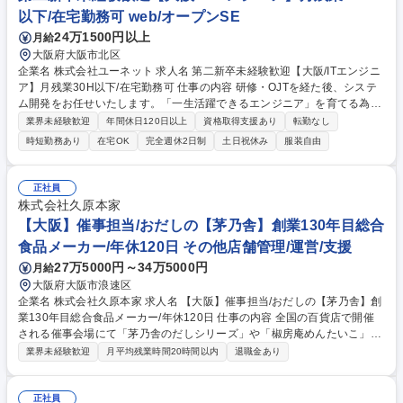
以下/在宅勤務可 web/オープンSE
24万1500円以上
月給
大阪府大阪市北区
企業名 株式会社ユーネット 求人名 第二新卒未経験歓迎【大阪/ITエンジニ
ア】月残業30H以下/在宅勤務可 仕事の内容 研修・OJTを経た後、システ
ム開発をお任せいたします。「一生活躍できるエンジニア」を育てる為、
独自の教育・評価制度で技術力×ヒューマンスキルを伸ばすプログラムを
業界未経験歓迎
年間休日120日以上
資格取得支援あり
転勤なし
用意。経験浅くてもしっかり育成します。 【教育体制】3～5名のチーム
時短勤務あり
在宅OK
完全週休2日制
土日祝休み
服装自由
でプロジェクトを組むことが多い環境ですので、メンバーと協力しながら
業務を行うことができます。わからないことは質問ができる風土であり、
スキル習得研修も豊富にございますので、経験浅くても意欲重視で上流案
正社員
件へアサインすることもあります。 【キャリア】管理職としてマネジメン
株式会社久原本家
トを行うポジションやエンジニアとしてプロを目指すポジションなど、希
【大阪】催事担当/おだしの【茅乃舎】創業130年目総合
望に沿ったキャリアを支援します。 募集職種 第二新卒未経験歓迎【大阪/I
食品メーカー/年休120日 その他店舗管理/運営/支援
Tエンジニア】月残業30H以下/在宅勤務可
27万5000円～34万5000円
月給
大阪府大阪市浪速区
企業名 株式会社久原本家 求人名 【大阪】催事担当/おだしの【茅乃舎】創
業130年目総合食品メーカー/年休120日 仕事の内容 全国の百貨店で開催
される催事会場にて「茅乃舎のだしシリーズ」や「椒房庵めんたいこ」な
どの販売実務や運営管理業務をお任せいたします。 まずは接客販売業務を
業界未経験歓迎
月平均残業時間20時間以内
退職金あり
通じ「お客様に茅乃舎ブランドを広く知り当社製品のファンになっていた
だく」ことを最前線で体現いただきます。ゆくゆくは開催前の会場設営/ヘ
ルプスタッフの指導/館様との調整・折衝/催事後の撒収など、倍事運営に
正社員