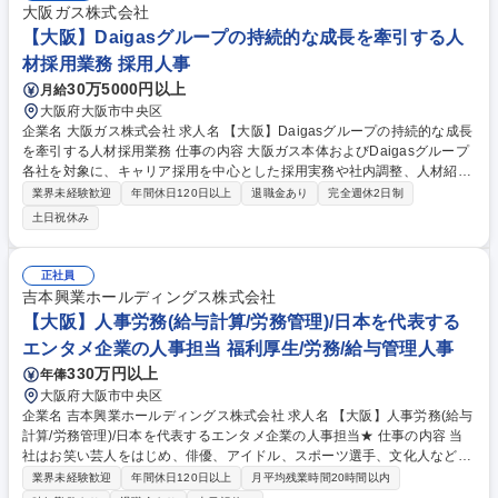
大阪ガス株式会社
【大阪】Daigasグループの持続的な成長を牽引する人
材採用業務 採用人事
30万5000円以上
月給
大阪府大阪市中央区
企業名 大阪ガス株式会社 求人名 【大阪】Daigasグループの持続的な成長
を牽引する人材採用業務 仕事の内容 大阪ガス本体およびDaigasグループ
各社を対象に、キャリア採用を中心とした採用実務や社内調整、人材紹介
会社との連携に加え、新卒採用支援も含めたグループ全体の採用計画の立
業界未経験歓迎
年間休日120日以上
退職金あり
完全週休2日制
案と遂行を担っていただきます。 ・大阪ガスにおけるキャリア採用業務の
土日祝休み
推進（社内関係者調整、人材紹介会社対応、各種選考実務 等） ・Daigas
グループ企業に対するキャリア採用並びに新卒採用業務のサポート ・採用
計画全般の立案及び遂行 募集職種 【大阪】Daigasグループの持続的な成
正社員
長を牽引する人材採用業務
吉本興業ホールディングス株式会社
【大阪】人事労務(給与計算/労務管理)/日本を代表する
エンタメ企業の人事担当 福利厚生/労務/給与管理人事
330万円以上
年俸
大阪府大阪市中央区
企業名 吉本興業ホールディングス株式会社 求人名 【大阪】人事労務(給与
計算/労務管理)/日本を代表するエンタメ企業の人事担当★ 仕事の内容 当
社はお笑い芸人をはじめ、俳優、アイドル、スポーツ選手、文化人など、
6,000名以上が所属する総合エンターテインメント企業です。ご入社いた
業界未経験歓迎
年間休日120日以上
月平均残業時間20時間以内
だく方には人事労務担当として事業運営を支えていただきます。 【具体的