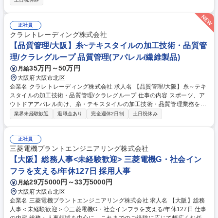
て業務を覚えていただくことが可能です。業務システムがきちんと構築さ
れているため、スムーズに仕事に慣れることができる環境です。また、
「チームで成果を出す文化」があり、良いやり方を積極的に共有しながら
正社員
常に改善を目指す風土のため、安心して業務に取り組んでいただけます。
クラレトレーディング株式会社
募集職種 【大阪・京都・滋賀】営業事務 ※未経験可
【品質管理/大阪】糸~テキスタイルの加工技術・品質管
理/クラレグループ 品質管理(アパレル/繊維製品)
35万円～50万円
月給
大阪府大阪市北区
企業名 クラレトレーディング株式会社 求人名 【品質管理/大阪】糸～テキ
スタイルの加工技術・品質管理/クラレグループ 仕事の内容 スポーツ、ア
ウトドアアパレル向け、糸・テキスタイルの加工技術・品質管理業務をお
任せいたします。 ポリエステル繊維を主とする原糸からテキスタイル生産
業界未経験歓迎
退職金あり
完全週休2日制
土日祝休み
において、フィラメント原糸、仮撚り、紡績、織、編、染などの協力外注
工場と連携し、加工技術対応や品質管理に従事。 ■出張：主に国内 3回前
後/月。海外も可能性はあり。 ■アイテム：Tシャツ、インナーやアウタ
正社員
ー、ボトムス等。スポーツ系の生地の生産がメイン。 募集職種 【品質管
三菱電機プラントエンジニアリング株式会社
理/大阪】糸～テキスタイルの加工技術・品質管理/クラレグループ
【大阪】総務人事<未経験歓迎> 三菱電機G・社会イン
フラを支える/年休127日 採用人事
29万5000円～33万5000円
月給
大阪府大阪市北区
企業名 三菱電機プラントエンジニアリング株式会社 求人名 【大阪】総務
人事＜未経験歓迎＞◇三菱電機G・社会インフラを支える/年休127日 仕事