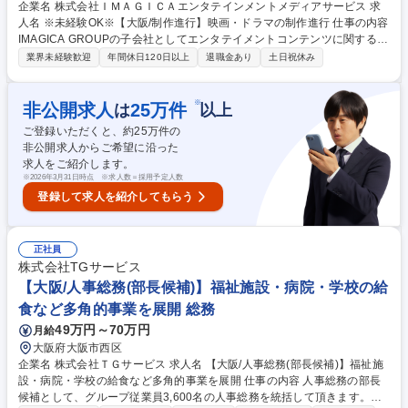
企業名 株式会社ＩＭＡＧＩＣＡエンタテインメントメディアサービス 求
人名 ※未経験OK※【大阪/制作進行】映画・ドラマの制作進行 仕事の内容
IMAGICA GROUPの子会社としてエンタテイメントコンテンツに関する映
像技術サービス事業を展開する当社にて、主に映画、ドラマなどの映像制
業界未経験歓迎
年間休日120日以上
退職金あり
土日祝休み
作における制作進行業務をお任せします。 【具体的には】プロジェクトが
円滑に進むよう、制作全体の進行管理とリソース管理等を行います。■プ
ロジェクトの進行管理、タスク管理■プロデューサーのアシスタント業務■
※
非公開求人
25
万件
は
以上
各タスクに必要なリソースの割り当てと最適化（人員配置・機材手配・外
ご登録いただくと、約
25
万件の
注調整など）■上記ほか付随する業務 募集職種 ※未経験OK※【大阪/制作
非公開求人からご希望に沿った
進行】映画・ドラマの制作進行
求人をご紹介します。
※
2026年3月31日時点 ※求人数＝採用予定人数
登録して求人を紹介してもらう
正社員
株式会社TGサービス
【大阪/人事総務(部長候補)】福祉施設・病院・学校の給
食など多角的事業を展開 総務
49万円～70万円
月給
大阪府大阪市西区
企業名 株式会社ＴＧサービス 求人名 【大阪/人事総務(部長候補)】福祉施
設・病院・学校の給食など多角的事業を展開 仕事の内容 人事総務の部長
候補として、グループ従業員3,600名の人事総務を統括して頂きます。プ