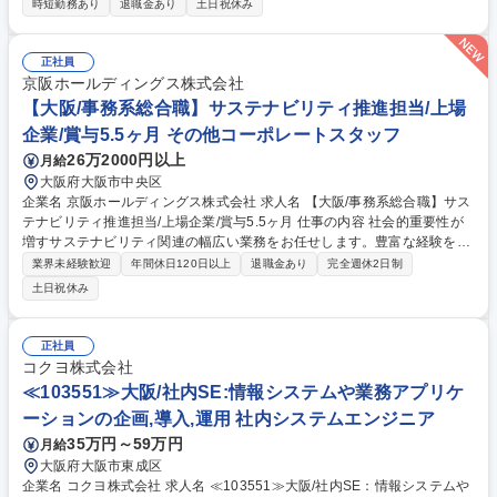
時短勤務あり
退職金あり
土日祝休み
には…】■ご入社後、徐々に業務範囲を広げていっていただきたいと考え
ておりますが、まずは給与計算/年末調整/入退社対応/社会保険など人事労
務業務を担当いただきます。対象範囲はホールディングスに籍のある約90
正社員
0人、及び子会社の労務管理全般となります。将来的には労務管理のDX化
京阪ホールディングス株式会社
や更なるアウトソーシングも検討しており、それらの企画/推進などにもチ
【大阪/事務系総合職】サステナビリティ推進担当/上場
ャレンジしたい方は歓迎いたします。 募集職種 【大阪】人事労務(給与計
企業/賞与5.5ヶ月 その他コーポレートスタッフ
算/労務管理)/日本を代表するエンタメ企業の人事担当★
26万2000円以上
月給
大阪府大阪市中央区
企業名 京阪ホールディングス株式会社 求人名 【大阪/事務系総合職】サス
テナビリティ推進担当/上場企業/賞与5.5ヶ月 仕事の内容 社会的重要性が
増すサステナビリティ関連の幅広い業務をお任せします。豊富な経験を積
みながら、多角的な事業を展開する京阪グループの中核を担う人材とし
業界未経験歓迎
年間休日120日以上
退職金あり
完全週休2日制
て、中長期的にご活躍いただきます。 ■グループ全体のサステナビリテ
土日祝休み
ィ、ESGに関するデータ管理、情報収集、戦略立案と推進。一例として環
境経営の推進(CO2削減、サーキュラーエコノミー、生物多様性 等) ■非財
務情報の開示対応(統合報告書、有価証券報告書 等) ■京阪版SDGｓたる
正社員
「BIOSTYLE」のグループ内外への浸透、PR ※将来的には経理や人事な
コクヨ株式会社
どの他部署への配置転換も想定されており、幅広い事務業務へのキャリア
≪103551≫大阪/社内SE:情報システムや業務アプリケ
展開が可能です。 募集職種 【大阪/事務系総合職】サステナビリティ推進
ーションの企画,導入,運用 社内システムエンジニア
担当/上場企業/賞与5.5ヶ月
35万円～59万円
月給
大阪府大阪市東成区
企業名 コクヨ株式会社 求人名 ≪103551≫大阪/社内SE：情報システムや