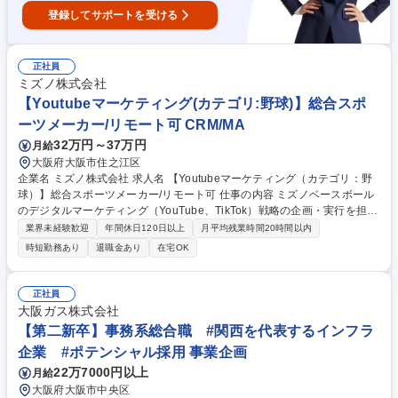
登録してサポートを受ける
正社員
ミズノ株式会社
【Youtubeマーケティング(カテゴリ:野球)】総合スポ
ーツメーカー/リモート可 CRM/MA
32万円～37万円
月給
大阪府大阪市住之江区
企業名 ミズノ株式会社 求人名 【Youtubeマーケティング（カテゴリ：野
球）】総合スポーツメーカー/リモート可 仕事の内容 ミズノベースボール
のデジタルマーケティング（YouTube、TikTok）戦略の企画・実行を担当
いただきます。DTC成長を目的とした略的な企画立案や市場分析を行い、
業界未経験歓迎
年間休日120日以上
月平均残業時間20時間以内
効果的なマーケティング施策を提案します。 【具体的には】自社YouTub
時短勤務あり
退職金あり
在宅OK
eチャンネル（MIZUNO BASEBALL JP）を担当しブランド価値・認知向
上を計画する企画立案、出演、撮影、編集の運用全般を担当（撮影、編集
はアウトソーシングも可）未開設のTikTokの運用も検討する分析ツールを
正社員
活用した投稿の効果測定、次回施策への活用をお任せします。 ■そのほか
大阪ガス株式会社
の業務も従事いただきます。・デジタルマーケティング戦略の策定 ・プラ
【第二新卒】事務系総合職 #関西を代表するインフラ
ンニングと分析 ・チームとの連携 募集職種 【Youtubeマーケティング
企業 #ポテンシャル採用 事業企画
（カテゴリ：野球）】総合スポーツメーカー/リモート可
22万7000円以上
月給
大阪府大阪市中央区