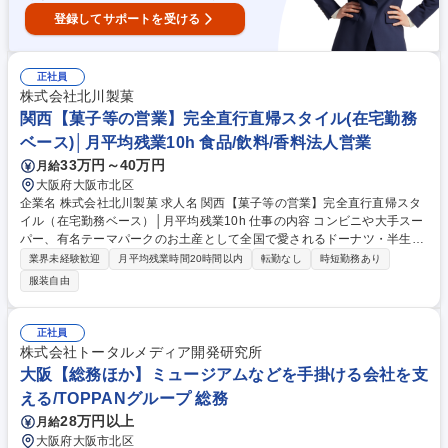
登録してサポートを受ける
正社員
株式会社北川製菓
関西【菓子等の営業】完全直行直帰スタイル(在宅勤務
ベース)│月平均残業10h 食品/飲料/香料法人営業
33万円～40万円
月給
大阪府大阪市北区
企業名 株式会社北川製菓 求人名 関西【菓子等の営業】完全直行直帰スタ
イル（在宅勤務ベース）│月平均残業10h 仕事の内容 コンビニや大手スー
パー、有名テーマパークのお土産として全国で愛されるドーナツ・半生菓
子を手掛ける当社。今回は、さらなる販路拡大に向けて、関西エリアを任
業界未経験歓迎
月平均残業時間20時間以内
転勤なし
時短勤務あり
せられる「即戦力の営業メンバー」を募集します。 具体的には『食品卸
服装自由
（問屋）や大手流通チェーン等へのルート営業・新規営業をしていただき
ます。 ■新規既存割合：既存顧客対応がメイン（一部新規営業あり）■顧
客先：問屋さんがメイン■アポ手法：訪問■チーム構成：5,6名の全国の各
正社員
エリアを担当しているチーム■顧客エリア：関西（大阪府がメイン）■月1
株式会社トータルメディア開発研究所
回程度、本社（長野県）への出張があります。 募集職種 関西【菓子等の
大阪【総務ほか】ミュージアムなどを手掛ける会社を支
営業】完全直行直帰スタイル（在宅勤務ベース）│月平均残業10h
える/TOPPANグループ 総務
28万円以上
月給
大阪府大阪市北区