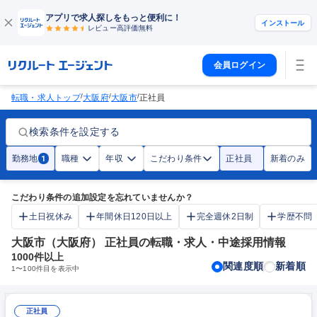
アプリで求人探しをもっと便利に！
インストール
レビュー高評価
無料
会員ログイン
/
/
/
転職・求人トップ
大阪府
大阪市
正社員
検索条件を設定する
勤務地
職種
年収
こだわり条件
正社員
新着のみ
1
こだわり条件の追加設定を忘れていませんか？
土日祝休み
年間休日120日以上
完全週休2日制
学歴不問
大阪市（大阪府） 正社員の転職・求人・中途採用情報
1000
件以上
関連度順
新着順
1
〜
100
件目を表示中
正社員