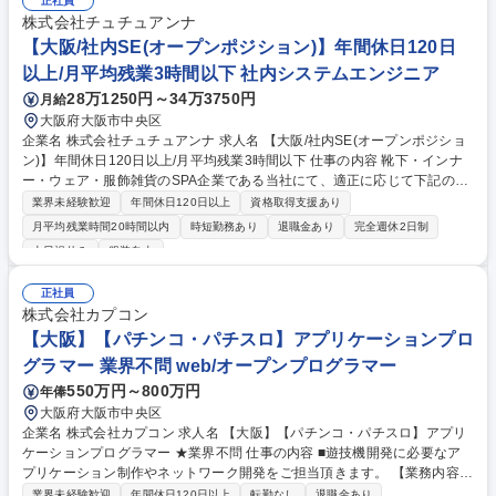
正社員
株式会社チュチュアンナ
【大阪/社内SE(オープンポジション)】年間休日120日
以上/月平均残業3時間以下 社内システムエンジニア
28万1250円～34万3750円
月給
大阪府大阪市中央区
企業名 株式会社チュチュアンナ 求人名 【大阪/社内SE(オープンポジショ
ン)】年間休日120日以上/月平均残業3時間以下 仕事の内容 靴下・インナ
ー・ウェア・服飾雑貨のSPA企業である当社にて、適正に応じて下記の社
内SE業務をお任せいたします。 ＜＜具体的には＞＞ ■社内システム開発
業界未経験歓迎
年間休日120日以上
資格取得支援あり
例：社内管理会計システム・内製開発システム・BIツール(ドクターサム・
月平均残業時間20時間以内
時短勤務あり
退職金あり
完全週休2日制
モーションボード)・エクセル ■要件定義 ■システム導入 募集職種 【大阪/
土日祝休み
服装自由
社内SE(オープンポジション)】年間休日120日以上/月平均残業3時間以下
正社員
株式会社カプコン
【大阪】【パチンコ・パチスロ】アプリケーションプロ
グラマー 業界不問 web/オープンプログラマー
550万円～800万円
年俸
大阪府大阪市中央区
企業名 株式会社カプコン 求人名 【大阪】【パチンコ・パチスロ】アプリ
ケーションプログラマー ★業界不問 仕事の内容 ■遊技機開発に必要なア
プリケーション制作やネットワーク開発をご担当頂きます。 【業務内容詳
細】 ・Windowsアプリケーション開発：パチスロ機開発支援アプリケー
業界未経験歓迎
年間休日120日以上
転勤なし
退職金あり