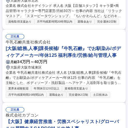
大阪府大阪市北区
企業名 株式会社キデイランド 求人名 大阪【店舗スタッフ】キャラ愛×商
品管理/キャラクター専門店運営/月給30万～ 仕事の内容 当社は「リラック
マストア」「スヌーピータウンショップ」「ちいかわらんど」などのキャ
ラクターを中心とした専門店と、ユニークな商品を発掘して提案する「キ
資格取得支援あり
月平均残業時間20時間以内
退職金あり
完全週休2日制
デイランド」を展開しています。 ■キャラクターグッズ、玩具等の接客販
売・レジ対応 ■担当キャラクターの売場作り、仕入れ、在庫管理 ■約200
社の問屋との直接取引による多種多様な商品管理 ■お客様のニーズを汲み
正社員
取った能動的な商品提案 ■全国転勤を前提とした、将来の店舗マネジメン
牛乳石鹸共進社株式会社
ト業務 ※単なる販売に留まらない、マルチタスクな運営能力が求められま
[大阪/総務,人事]課長候補/『牛乳石鹸』でお馴染み/ボデ
す。 募集職種 大阪【店舗スタッフ】キャラ愛×商品管理/キャラクター専
ィケアメーカー/年休125 福利厚生/労務/給与管理人事
門店運営/月給30万～
34万円～40万円
月給
大阪府大阪市城東区
企業名 牛乳石鹸共進社株式会社 求人名 [大阪/総務,人事]課長候補/『牛乳石
鹸』でお馴染み/ボディケアメーカー/年休125 仕事の内容 『牛乳石鹸』を
主軸とした、ボディソープ・洗顔製品・ヘアケア・入浴剤等を取り扱う当
社の本社にて、総務・人事業務全般をお任せいたします。 ＼具体的な仕事
業界未経験歓迎
年間休日120日以上
資格取得支援あり
内容／ ・メンバーのマネジメント業務 ・給与及び賞与、年末調整計算、
月平均残業時間20時間以内
退職金あり
完全週休2日制
土日祝休み
社会保険に関する手続き、 入社及び退職、異動に関する手続きなど労務関
連業務 ・給与及び勤怠システム、ワークフローに関する設計 【働き方】
年間休日125日・有給休暇消化率90.4％！仕事とプライベートのメリハリ
正社員
をつけられる制度を整えています。社員を大事にする社風であり、長期的
株式会社カプコン
に安心して勤続出来る職場です。 募集職種 [大阪/総務,人事]課長候補/『牛
【大阪】健康経営推進・労務スペシャリスト/グローバ
乳石鹸』でお馴染み/ボディケアメーカー/年休125