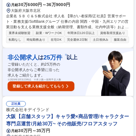
30万6000円～36万9000円
月給
せる/インバウンド率99％
大阪府大阪市北区
企業名 ＳＢ Ｃ＆Ｓ株式会社 求人名 【障がい者採用/正社員】営業サポー
ト・業務支援/SoftBankグループ 仕事の内容 関西・中国・九州エリアの営
業活動を支える業務支援全般（納期管理、書類作成、社内申請等）および
AIツールを活用した業務効率化・プロセス改善、マニュアル整備等をお任
業界未経験歓迎
副業・WワークOK
年間休日120日以上
資格取得支援あり
せします。 【詳細】営業支援業務（シリアル取得、納期調整、メーカー出
転勤なし
時短勤務あり
在宅OK
完全週休2日制
土日祝休み
服装自由
荷報告）/納期回答・納期管理/納品書・請求書等の書類作成・発行/押印申
請等の社内申請業務/各種事務・庶務業務/AIツールを活用した業務効率
化・業務改善/業務の標準化・マニュアル整備 【働き方】TeamsやGoogle
※
非公開求人
25
万件
は
以上
Chatを中心にコミュニケーションを実施しており、業務に慣れた後は週1
ご登録いただくと、約
25
万件の
～2日程度の在宅勤務も可能です。 募集職種 【障がい者採用/正社員】営
非公開求人からご希望に沿った
業サポート・業務支援/SoftBankグループ
求人をご紹介します。
※
2026年3月31日時点 ※求人数＝採用予定人数
登録して求人を紹介してもらう
正社員
株式会社キデイランド
大阪【店舗スタッフ】キャラ愛×商品管理/キャラクター
専門店運営/月給30万~ その他販売/フロアスタッフ
30万円～35万円
月給