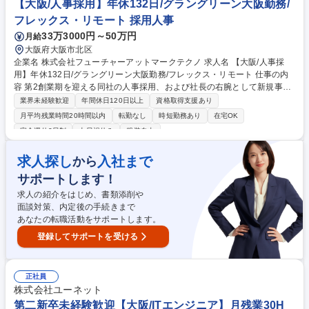
【大阪/人事採用】年休132日/グラングリーン大阪勤務/
フレックス・リモート 採用人事
33万3000円～50万円
月給
大阪府大阪市北区
企業名 株式会社フューチャーアットマークテクノ 求人名 【大阪/人事採
用】年休132日/グラングリーン大阪勤務/フレックス・リモート 仕事の内
容 第2創業期を迎える同社の人事採用、および社長の右腕として新規事業
（業界特化型の人材プラットフォーム）の推進アシスタントをお任せしま
業界未経験歓迎
年間休日120日以上
資格取得支援あり
す。攻めの採用を軸に、幅広く裁量を持って活躍できるポジションです。
月平均残業時間20時間以内
転勤なし
時短勤務あり
在宅OK
・中途採用全般（スカウト運用、面接調整、応募者対応） ・人材紹介エー
完全週休2日制
土日祝休み
服装自由
ジェント折衝、媒体運用管理 ・社長秘書業務、特命プロジェクトの推進サ
ポート ・新規事業（業界特化転職サイト）の運営サポート ■2025年オー
求人探し
入社まで
から
プンの最新オフィス「グラングリーン大阪」勤務。代表との距離が近く、
スピード感を持って事業成長に貢献できるやりがいがあります。 募集職種
サポートします！
【大阪/人事採用】年休132日/グラングリーン大阪勤務/フレックス・リモ
求人の紹介をはじめ、書類添削や
ート
面談対策、内定後の手続きまで
あなたの転職活動をサポートします。
登録してサポートを受ける
正社員
株式会社ユーネット
第二新卒未経験歓迎【大阪/ITエンジニア】月残業30H