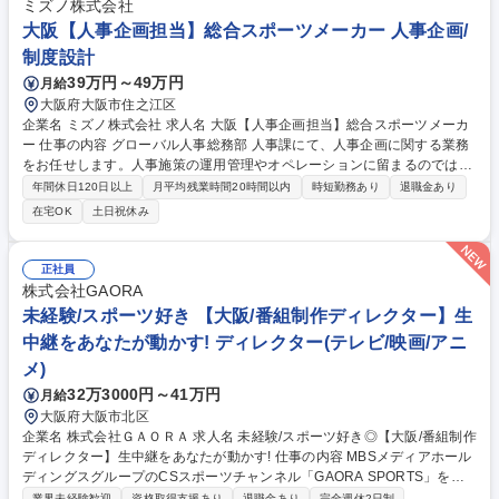
計算ソフトの仕様の把握⇒先輩社員のOJTのもと、給与計算業務を担当し
ミズノ株式会社
ます。 ★ゆくゆくは、既存サービスの改善提案、各種プロジェクト進行、
大阪【人事企画担当】総合スポーツメーカー 人事企画/
新しいサービスの起案ができるレベルを目指していただきます★ 募集職種
制度設計
【大阪/給与計算担当】積水化学G/労務・給与計算・人事経験者/年間休日1
25日◎
39万円～49万円
月給
大阪府大阪市住之江区
企業名 ミズノ株式会社 求人名 大阪【人事企画担当】総合スポーツメーカ
ー 仕事の内容 グローバル人事総務部 人事課にて、人事企画に関する業務
をお任せします。人事施策の運用管理やオペレーションに留まるのではな
く、「戦略立案」「企画推進」ができる中核人材としての活躍を期待しま
年間休日120日以上
月平均残業時間20時間以内
時短勤務あり
退職金あり
す。 ・人事制度ポリシーの構築およびポリシー定着に向けた企画立案・推
在宅OK
土日祝休み
進 ・HRBP機能として事業戦略と紐づいた人事戦略の立案および実行 ・
人材開発戦略の推進 （経営・事業を理解した要員計画の策定・実行、タレ
ントマネジメントの活用・実践 等） ・人事制度の運用・改定 （評価制
正社員
度、賃金制度、資格・役職制度、目標管理 等） 募集職種 大阪【人事企画
株式会社GAORA
担当】総合スポーツメーカー
未経験/スポーツ好き 【大阪/番組制作ディレクター】生
中継をあなたが動かす! ディレクター(テレビ/映画/アニ
メ)
32万3000円～41万円
月給
大阪府大阪市北区
企業名 株式会社ＧＡＯＲＡ 求人名 未経験/スポーツ好き◎【大阪/番組制作
ディレクター】生中継をあなたが動かす! 仕事の内容 MBSメディアホール
ディングスグループのCSスポーツチャンネル「GAORA SPORTS」を放
送する当社の制作部門にて、番組制作をお任せします。まずは先輩同行で
業界未経験歓迎
資格取得支援あり
退職金あり
完全週休2日制