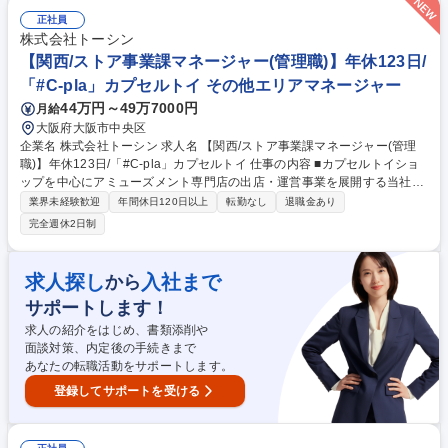
正（ABAP等） ■対応方針の整理、顧客への説明、ベンダーへのエスカレ
正社員
ーション ■改修後のテスト、リリース対応 ※ジョブ監視などの定型作業は
株式会社トーシン
少なく、課題解決に向けたアプリ保守が中心。顧客のリアルな業務に深く
【関西/ストア事業課マネージャー(管理職)】年休123日/
関われます。 募集職種 大阪【SAPエンジニア(運用・保守)】日立グループ
「#C-pla」カプセルトイ その他エリアマネージャー
の安定基盤/年間休日129日
44万円～49万7000円
月給
大阪府大阪市中央区
企業名 株式会社トーシン 求人名 【関西/ストア事業課マネージャー(管理
職)】年休123日/「#C-pla」カプセルトイ 仕事の内容 ■カプセルトイショ
ップを中心にアミューズメント専門店の出店・運営事業を展開する当社に
て、 店舗を担当しているSV職のマネジメント、及び担当エリアの売上・
業界未経験歓迎
年間休日120日以上
転勤なし
退職金あり
店舗管理全般をお任せします。 【業務詳細】 ■マネジメント：SV職の教
完全週休2日制
育、育成、評価 ■人員管理：勤怠管理、採用面接など ■店舗及び担当エリ
アの収益管理や分析 ■商品管理：商品構成、在庫最適化 ■顧客折衝 ■店舗
の改善、施策の実行 募集職種 【関西/ストア事業課マネージャー(管理
求人探し
入社まで
から
職)】年休123日/「#C-pla」カプセルトイ
サポートします！
求人の紹介をはじめ、書類添削や
面談対策、内定後の手続きまで
あなたの転職活動をサポートします。
登録してサポートを受ける