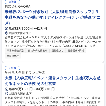
ク、請求・支払処理、その他部内庶務を行って頂き、慣れてきたら、新規
正社員
輸送ルート、スキーム組立て、物流費の交渉・試算なども行っていただき
株式会社GAORA
ます（委託先物流会社との交信含む）出荷調整時には日本触媒の製造所側
未経験/スポーツ好き歓迎【大阪/番組制作スタッフ】生
の担当者とも電話やメールで調整を行っていただきます。※変更の範囲:当
中継をあなたが動かす!! ディレクター(テレビ/映画/アニ
社業務全般 募集職種 【大阪/輸出入業務】☆日本触媒100%子会社の安定
メ)
企業☆充実の福利厚生◎
32万3000円～41万円
月給
大阪府大阪市北区
企業名 株式会社ＧＡＯＲＡ 求人名 未経験/スポーツ好き歓迎【大阪/番組制
作スタッフ】生中継をあなたが動かす!! 仕事の内容 MBSメディアホールデ
ィングスグループのCSスポーツチャンネル「GAORA SPORTS」を放送
する当社の制作部門にて、番組制作をお任せします。まずは先輩同行で業
業界未経験歓迎
資格取得支援あり
退職金あり
完全週休2日制
務を学び、意欲次第で早くから生中継業務に携われます。 ◆スポーツ中継
土日祝休み
映像および番組制作(選手/解説者へ出演依頼、権利交渉） ※野球,バレー,
ゴルフ,プロレスなど ◆スポーツ中継・番組・配信コンテンツの制作(動画
の編集) ◆SNSや動画配信プラットフォームへのコンテンツ制作(動画の編
正社員
集) ◆生中継番組におけるディレクション作業・正確な番組進行 ◆コンテ
学校法人角川ドワンゴ学園
ンツホルダーとの渉外や新ビジネスの企画開発・打ち合わせ 募集職種 未
大阪【入学広報/イベント運営スタッフ】生徒3万人を超
経験/スポーツ好き歓迎【大阪/番組制作スタッフ】生中継をあなたが動か
えるネットの学校 その他営業
す!!
28万1300円～34万3800円
月給
大阪府大阪市北区
企業名 学校法人角川ドワンゴ学園 求人名 大阪【入学広報/イベント運営ス
タッフ】生徒3万人を超えるネットの学校 仕事の内容 【内容】生徒数日本