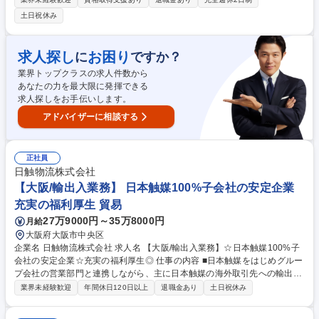
業務を学び、意欲次第で早くから生中継業務に携われます！ ◆スポーツ中
土日祝休み
継映像および番組制作(選手/解説者へ出演依頼、権利交渉） ※野球,バレ
ー,ゴルフ,プロレスなど ◆スポーツ中継・番組・配信コンテンツの制作(動
画の編集) ◆SNSや動画配信プラットフォームへのコンテンツ制作(動画の
求人探し
お困り
に
ですか？
編集) ◆生中継番組におけるディレクション作業・正確な番組進行 ◆コン
業界トップクラスの求人件数から
テンツホルダーとの渉外や新ビジネスの企画開発・打ち合わせ 募集職種
あなたの力を最大限に発揮できる
未経験/スポーツ好き◎【大阪/番組制作ディレクター】生中継をあなたが
求人探しをお手伝いします。
動かす!
アドバイザーに相談する
正社員
日触物流株式会社
【大阪/輸出入業務】 日本触媒100%子会社の安定企業
充実の福利厚生 貿易
27万9000円～35万8000円
月給
大阪府大阪市中央区
企業名 日触物流株式会社 求人名 【大阪/輸出入業務】☆日本触媒100%子
会社の安定企業☆充実の福利厚生◎ 仕事の内容 ■日本触媒をはじめグルー
プ会社の営業部門と連携しながら、主に日本触媒の海外取引先への輸出業
務及び一部輸入業務を中心に、受注・出荷・輸送手配業務を即戦力として
業界未経験歓迎
年間休日120日以上
退職金あり
土日祝休み
行っていただきます！ ≪業務詳細≫初めは受発注・出荷対応（メールや電
話での委託先物流会社、荷主との連絡含む）、船積書類の作成・チェッ