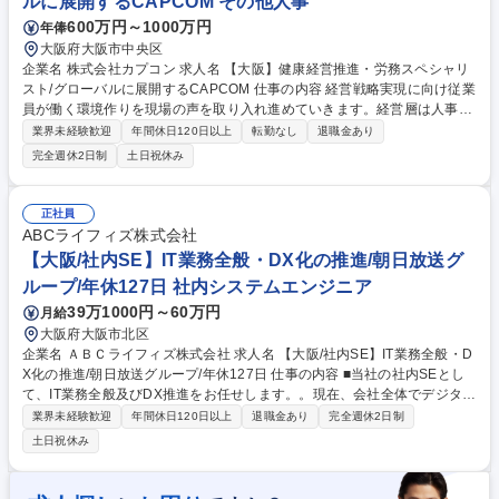
ルに展開するCAPCOM その他人事
600万円～1000万円
年俸
大阪府大阪市中央区
企業名 株式会社カプコン 求人名 【大阪】健康経営推進・労務スペシャリ
スト/グローバルに展開するCAPCOM 仕事の内容 経営戦略実現に向け従業
員が働く環境作りを現場の声を取り入れ進めていきます。経営層は人事制
度/会社業績/企業の成長可能性について従業員説明会を約20回開催する
業界未経験歓迎
年間休日120日以上
転勤なし
退職金あり
等、従業員との対話意識/人事への意識が高い為、 配属部署での期待も多
完全週休2日制
土日祝休み
く、入社後は主に下記業務をお任せします。 (1)働き方改革(勤務環境整備)
多様な働き方の推進/労働時間の適正化/育児介護など両立支援への取り組
み (2)労務対策(就労環境整備)職場の活性化/ハラスメント対策/風通しの良
正社員
い職場環境の実践 (3)健康推進(健康経営の実践)メンタルヘルスおよびヘル
ABCライフィズ株式会社
スリテラシーの向上/具体的な健康保持/増進施策/安全衛生委員会の運営/社
【大阪/社内SE】IT業務全般・DX化の推進/朝日放送グ
内クリニカルルームの運営等 募集職種 【大阪】健康経営推進・労務スペ
ループ/年休127日 社内システムエンジニア
シャリスト/グローバルに展開するCAPCOM
39万1000円～60万円
月給
大阪府大阪市北区
企業名 ＡＢＣライフィズ株式会社 求人名 【大阪/社内SE】IT業務全般・D
X化の推進/朝日放送グループ/年休127日 仕事の内容 ■当社の社内SEとし
て、IT業務全般及びDX推進をお任せします。。現在、会社全体でデジタル
化を積極的に推進しているための増員採用となります。 【具体的には】
業界未経験歓迎
年間休日120日以上
退職金あり
完全週休2日制
・システム導入の企画立案/構築/プロジェクト管理/運用管理 ・ITインフラ
土日祝休み
(サーバー/ネットワーク/PC等)、セキュリティの導入、運用管理 ・DX推
進（主に管理部門の業務や社内業務全般のDXを担当予定） ※開発作業は
外注しており、企画や要件定義等の上流工程を中心に担当できます。 募集