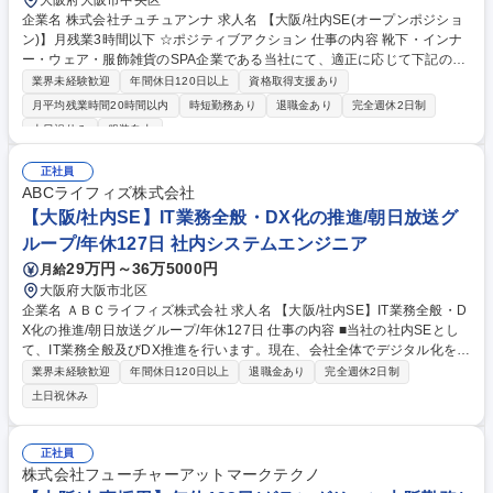
大阪府大阪市中央区
企業名 株式会社チュチュアンナ 求人名 【大阪/社内SE(オープンポジショ
ン)】月残業3時間以下 ☆ポジティブアクション 仕事の内容 靴下・インナ
ー・ウェア・服飾雑貨のSPA企業である当社にて、適正に応じて下記の社
内SE業務をお任せいたします。 ＜＜具体的には＞＞ ■社内システム開発
業界未経験歓迎
年間休日120日以上
資格取得支援あり
例：社内管理会計システム・内製開発システム・BIツール(ドクターサム・
月平均残業時間20時間以内
時短勤務あり
退職金あり
完全週休2日制
モーションボード)・エクセル ■要件定義 ■システム導入 募集職種 【大阪/
土日祝休み
服装自由
社内SE(オープンポジション)】月残業3時間以下 ☆ポジティブアクション
正社員
ABCライフィズ株式会社
【大阪/社内SE】IT業務全般・DX化の推進/朝日放送グ
ループ/年休127日 社内システムエンジニア
29万円～36万5000円
月給
大阪府大阪市北区
企業名 ＡＢＣライフィズ株式会社 求人名 【大阪/社内SE】IT業務全般・D
X化の推進/朝日放送グループ/年休127日 仕事の内容 ■当社の社内SEとし
て、IT業務全般及びDX推進を行います。現在、会社全体でデジタル化を積
極的に推進しているための増員採用になります。 ＜具体的な業務内容＞
業界未経験歓迎
年間休日120日以上
退職金あり
完全週休2日制
◎DX推進（主に管理部門の業務や社内業務全般のDXを担当予定） ◎シス
土日祝休み
テム導入の企画立案/構築/プロジェクト管理/運用管理 ◎ITインフラ(サーバ
ー/ネットワーク/PC等)、セキュリティの導入・運用管理※開発作業は外注
しており、企画や要件定義等の上流工程を中心に担当できます。 募集職種
正社員
【大阪/社内SE】IT業務全般・DX化の推進/朝日放送グループ/年休127日
株式会社フューチャーアットマークテクノ