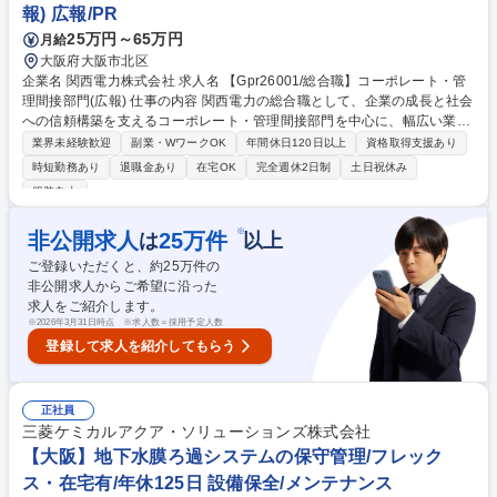
報) 広報/PR
25万円～65万円
月給
大阪府大阪市北区
企業名 関西電力株式会社 求人名 【Gpr26001/総合職】コーポレート・管
理間接部門(広報) 仕事の内容 関西電力の総合職として、企業の成長と社会
への信頼構築を支えるコーポレート・管理間接部門を中心に、幅広い業務
に携わっていただきます。初期配属は広報室を予定しており、主に以下の
業界未経験歓迎
副業・WワークOK
年間休日120日以上
資格取得支援あり
業務を担当いただきます。 ■ホームページ、SNS、オウンドメディア等を
時短勤務あり
退職金あり
在宅OK
完全週休2日制
土日祝休み
活用した広報・宣伝活動の企画・運営■企業ブランディングに関する戦略
服装自由
立案・実行■社内外ステークホルダーとのコミュニケーション推進■SNSや
ホームページ等の運用状況のモニタリングおよび効果測定・データ分析 企
※
非公開求人
25
万件
は
以上
業のメッセージを戦略的に発信し、社会との対話をリードする役割を担っ
ていただきます。 募集職種 【Gpr26001/総合職】コーポレート・管理間
ご登録いただくと、約
25
万件の
接部門(広報)
非公開求人からご希望に沿った
求人をご紹介します。
※
2026年3月31日時点 ※求人数＝採用予定人数
登録して求人を紹介してもらう
正社員
三菱ケミカルアクア・ソリューションズ株式会社
【大阪】地下水膜ろ過システムの保守管理/フレック
ス・在宅有/年休125日 設備保全/メンテナンス