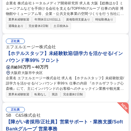
企業名 株式会社トータルメディア開発研究所 求人名 大阪【総務ほか】ミ
ュージアムなどを手掛ける会社を支える/TOPPANグループ 仕事の内容 博
物館やミュージアム等、企業・公共文化事業の空間づくりを行う当社に
て、総務業務を中心としたバックオフィス業務全般をお任せします！ 【総
業界未経験歓迎
年間休日120日以上
資格取得支援あり
時短勤務あり
務業務】◇各種会議運営、事務局業務◇リスクマネジメント管理◇ISO14
退職金あり
完全週休2日制
土日祝休み
001に基づく環境マネジメントシステムの推進など◇社内インフラ・資産
管理◇契約・規約等の管理◇その他庶務 【労務業務】◇労務問題対応、解
決支援業務◇従業員の健康管理、安全衛生管理に関わる業務◇採用・雇用
正社員
契約の管理に関わる業務◇労務管理・勤怠管理に関わる業務 募集職種 大
エフエルエージー株式会社
阪【総務ほか】ミュージアムなどを手掛ける会社を支える/TOPPANグルー
【ホテルスタッフ】未経験歓迎/語学力を活かせる/イン
プ
バウンド率99% フロント
30万円～40万円
月給
大阪府大阪市中央区
企業名 エフエルエージー株式会社 求人名 【ホテルスタッフ】未経験歓迎/
語学力を活かせる/インバウンド率99％ 仕事の内容 『ホテルザフラッグ心
斎橋』にて、主にインバウンドのお客様へのチェックイン業務や観光案
内、予約変更の相談など、多岐にわたる業務をお任せします。情報共有レ
業界未経験歓迎
転勤なし
英語
完全週休2日制
ベルが高く、意見交換のしやすい環境です！ ■英語でのチェックイン、ア
ウトや道案内・観光案内などのサービス ■ゲストの意見を反映したサービ
ス改善、マーケティング提案 ■電話やメールでの新規予約、変更 ■他部署
正社員
を巻き込んだゲストへのサービス提供 など 1日の宿泊人数の上限を設け、
SB C&S株式会社
深く丁寧にゲストと向き合うインバウンド率99%のホテルです。スタッフ
【障がい者採用/正社員】営業サポート・業務支援/Soft
全員が英語対応可能、フランス語・中国語・ドイツ語・広東語の多言語対
Bankグループ 営業事務
応をしています。 募集職種 【ホテルスタッフ】未経験歓迎/語学力を活か