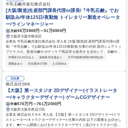
まつわる業務全般をお任せします。 【変更の範囲:当社業務全般】 募集職
牛乳石鹸共進社株式会社
種 【大阪】催事担当/おだしの【茅乃舎】創業130年目総合食品メーカー/
[大阪/製造]生産部門課長代理or課長/『牛乳石鹸』でお
年休120日
馴染み/年休125日/夜勤無 トイレタリー製造オペレータ
ー/ラインマネージャー
46万3900円～51万6900円
月給
大阪府大阪市鶴見区
企業名 牛乳石鹸共進社株式会社 求人名 [大阪/製造]生産部門課長代理or課
長/『牛乳石鹸』でお馴染み/年休125日/夜勤無 仕事の内容 国内シェアトッ
プクラスの、固形石鹸やボディケア商品等を販売する当社にて、石鹸や液
体身体洗浄剤(ボディソープ等)の生産部門での生産・業務管理などのマネ
年間休日120日以上
資格取得支援あり
月平均残業時間20時間以内
ジメント業務をお任せします。 ＼詳細／ ■生産計画立案・運営・調整 ■生
退職金あり
完全週休2日制
土日祝休み
産性向上への取り組み (現状分析・企画立案・実行) ■関連部署や各取引先
との調整 ■品質向上のための工程管理 ■人員計画の策定と管理、組織内の
課題の解決 募集職種 [大阪/製造]生産部門課長代理or課長/『牛乳石鹸』で
正社員
お馴染み/年休125日/夜勤無
株式会社SNK
【大阪】第一スタジオ 2Dデザイナー(イラストレータ
ー/キャラクターデザイナー) ゲームCGデザイナー
570万円～761万2000円
年俸
大阪府大阪市西淀川区
企業名 株式会社ＳＮＫ 求人名 【大阪】第一スタジオ 2Dデザイナー(イラ
ストレーター/キャラクターデザイナー) 仕事の内容 以下の業務をお任せし
ます。 ■ゲーム開発におけるキャラクターデザイン及びキャラクター設定