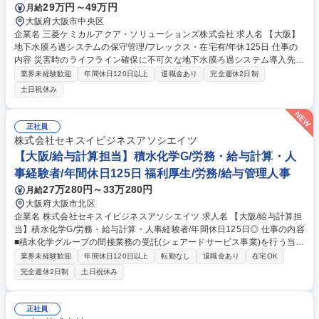
29万円～49万円
月給
大阪府大阪市中央区
企業名 三菱ケミカルアクア・ソリューションズ株式会社 求人名 【大阪】
地下水膜ろ過システムの保守管理/フレックス・在宅有/年休125日 仕事の
内容 災害時のライフライン確保に不可欠な地下水膜ろ過システム導入先
（病院やホテル等）での保守管理業務を担当いただきます。設備の状態を
業界未経験歓迎
年間休日120日以上
退職金あり
完全週休2日制
見極めながら、まずは保守管理を中心に、将来的には設備更新や改修対応
土日祝休み
にも 関与していただく技術ポジションです。 【業務詳細】■社内外からの
設備、運転等に関する問合せ対応 ■点検作業、設備不具合発生時の状況確
認や復旧支援■水質データや遠隔監視を用いた運転状況の確認と改善提案■
正社員
保守工事の手配（見積・図面・計画作成含む）、立会いおよび安全管理■
株式会社セキスイビジネスアソシエイツ
点検報告書、工事記録の確認などの品質確認業務■設備更新や改修提案に
【大阪/給与計算担当】積水化学G/労務・給与計算・人
際しての技術支援など 募集職種 【大阪】地下水膜ろ過システムの保守管
事経験者/年間休日125日 福利厚生/労務/給与管理人事
理/フレックス・在宅有/年休125日
27万280円～33万280円
月給
大阪府大阪市北区
企業名 株式会社セキスイビジネスアソシエイツ 求人名 【大阪/給与計算担
当】積水化学G/労務・給与計算・人事経験者/年間休日125日◎ 仕事の内容
■積水化学グループの間接業務の受託(シェアードサービス事業)を行う当社
で、人事給与計算ソフト「COMPANY」を用いた積水化学グループ会社の
業界未経験歓迎
年間休日120日以上
転勤なし
退職金あり
在宅OK
給与計算業務をお任せします。（約60社を分担して担当します） 【具体
完全週休2日制
土日祝休み
的な業務内容】人事給与計算ソフトを用いて、顧客からの相談窓口、給
与・賞与計算結果全体チェック、各社処理のとりまとめ、年末調整などの
年次業務推進等をご担当いただきます。 【入社後の流れ】まずは人事給与
正社員