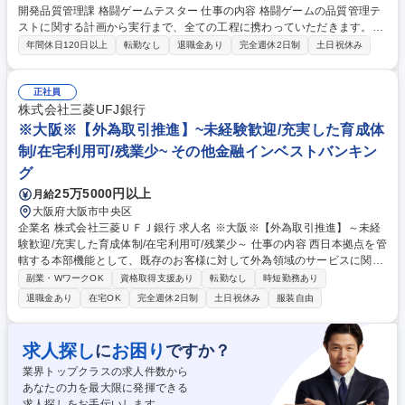
開発品質管理課 格闘ゲームテスター 仕事の内容 格闘ゲームの品質管理テ
ストに関する計画から実行まで、全ての工程に携わっていただきます。
【具体的には】■ゲームテストプランの立案：テスト計画の作成。各ゲー
年間休日120日以上
転勤なし
退職金あり
完全週休2日制
土日祝休み
ムの特性に合わせたテスト項目を策定します。 ■テスト進行管理：テスト
のスケジュールを管理し、問題が発生した際には適切な調整を行います。
■テスト実施：ゲームの挙動確認。特に格闘ゲームやアクションゲームの
正社員
ユーザビリティを意識したテストが求められます。■バグ報告：発見した
株式会社三菱UFJ銀行
バグを開発チームに報告し、修正と再テストを繰り返します。 ※他の業務
※大阪※【外為取引推進】~未経験歓迎/充実した育成体
内容はその他労働条件の備考欄を参照 募集職種 格闘ゲームが好きな未経
制/在宅利用可/残業少~ その他金融インベストバンキン
験者歓迎【大阪】開発品質管理課 格闘ゲームテスター
グ
25万5000円以上
月給
大阪府大阪市中央区
企業名 株式会社三菱ＵＦＪ銀行 求人名 ※大阪※【外為取引推進】～未経
験歓迎/充実した育成体制/在宅利用可/残業少～ 仕事の内容 西日本拠点を管
轄する本部機能として、既存のお客様に対して外為領域のサービスに関し
ての課題解決型提案を行っております。外為に関する実務的な対応を起点
副業・WワークOK
資格取得支援あり
転勤なし
時短勤務あり
としながら、ベースとなる外為取引を維持・増強すること が主なミッショ
退職金あり
在宅OK
完全週休2日制
土日祝休み
服装自由
ンとなります。 【詳細】 ■一人当たり複数拠点の支店を担当し、営業担当
のサポートやお客様に対してご提案を行っております。 ■新規案件の獲得
営業や複雑なサービスに関しては別担当が担当しており、本ポジションは
求人探し
お困り
に
ですか？
既に外為関連のお取引があるお客様がメインとなります。 ■遠方のお客様
業界トップクラスの求人件数から
とのお打ち合わせは、オンラインで実施しております。 募集職種 ※大阪
あなたの力を最大限に発揮できる
※【外為取引推進】～未経験歓迎/充実した育成体制/在宅利用可/残業少～
求人探しをお手伝いします。