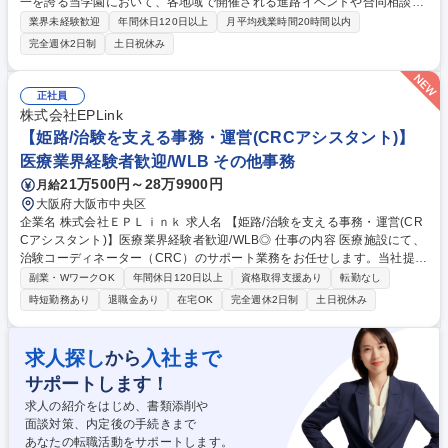
一を誇る当学園において、各地域で開催される進路イベントや合同相談会
イベントの運営など、これから入学を検討されている方を対象にイベント
業界未経験歓迎
年間休日120日以上
月平均残業時間20時間以内
設計や運営等の業務をご担当いただきます。 【詳細】各地域で開催される
完全週休2日制
土日祝休み
進路イベントや合同相談会イベントの運営 ・現地スタッフのディレクショ
ン ・接客・面談マニュアルの設計、研修 ・空間の演出・デザイン 募集職
種 大阪【入学広報/イベント運営スタッフ】生徒3万人を超えるネットの学
正社員
校
株式会社EPLink
【姫路/治験を支える事務・運営(CRCアシスタント)】
医療業界経験者歓迎/WLB その他事務
21万500円～28万9900円
月給
大阪府大阪市中央区
企業名 株式会社ＥＰＬｉｎｋ 求人名 【姫路/治験を支える事務・運営(CR
Cアシスタント)】医療業界経験者歓迎/WLB◎ 仕事の内容 医療施設にて、
治験コーディネーター（CRC）のサポート業務をお任せします。当社提携
医療機関内での業務がメインとなります。 ■治験検査関係準備（検査資材
副業・WワークOK
年間休日120日以上
資格取得支援あり
転勤なし
管理、検体管理に係る事務処理一般業務） ■院内各部署への連絡調整 ■各
時短勤務あり
退職金あり
在宅OK
完全週休2日制
土日祝休み
種資料作成 ■EDC入力補助（カルテからのデータ入力業務など）■治験事
務局のサポート業務■モニタリング・監査の受け入れ準備および対応など
※施設によっては検査準備を中心に行う場合もあれば、CRCの網羅的なサ
求人探し
入社まで
から
ポートを行う場合もございます。 【当ポジション魅力】■フレックスタイ
サポートします！
ム制や、残業時間は月20時間ほどと少なめのため、ワークライフバランス
を実現できます。 募集職種 【姫路/治験を支える事務・運営(CRCアシス
求人の紹介をはじめ、書類添削や
タント)】医療業界経験者歓迎/WLB◎
面談対策、内定後の手続きまで
あなたの転職活動をサポートします。