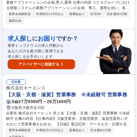
業務アプリケーションの企画,導入,運用 仕事の内容 コクヨグループにおけ
る情報システムの業務アプリケーションの企画、導入、運用を担い、各事
業・部門のパートナーとして業務課題に向き合いながら、システム環境の
業界未経験歓迎
年間休日120日以上
退職金あり
在宅OK
完全週休2日制
提供を通じて事業推進を支えていただきます。 【具体的には】社内業務プ
服装自由
ロセスの課題整理・可視化を起点に、ITを活用した業務改善の企画・推
進、業務アプリやSaaSの導入・運用、既存システムの改善、各部門との
要件調整やベンダーコントロール、情報セキュリティ・ITガバナンスの検
求人探し
お困り
に
ですか？
討を担うポジション。得意分野から着手し、将来的には全社視点でのシス
業界トップクラスの求人件数から
テム企画立案や部門横断の業務改革をリードする次世代ITリーダーとして
あなたの力を最大限に発揮できる
の活躍を期待しています。 募集職種 ≪103551≫大阪/社内SE：情報シス
求人探しをお手伝いします。
テムや業務アプリケーションの企画,導入,運用
アドバイザーに相談する
正社員
株式会社キーエンス
【大阪・京都・滋賀】営業事務 ※未経験可 営業事務
27万9000円～28万1000円
月給
大阪府大阪市淀川区
企業名 株式会社キーエンス 求人名 【大阪・京都・滋賀】営業事務 ※未経
験可 仕事の内容 【仕事内容】大阪営業所、京都営業所、滋賀営業所いず
れかにて営業事務をお任せ。 【詳細】電話応対・データ入力・伝票や見積
の作成・カタログ送付・来客対応・営業所内で発生する事務業務や業務改
業界未経験歓迎
年間休日120日以上
退職金あり
完全週休2日制
善をお任せ。 【教育制度】ご入社後、育成担当とペアになりながらOJTに
土日祝休み