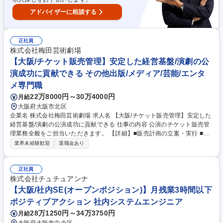
アドバイザーに相談する
正社員
株式会社梅田芸術劇場
【大阪/チケット販売管理】安定した経営基盤/演劇の公
演成功に貢献できる その他出版/メディア/芸能/エンタ
メ専門職
22万8000円～30万4000円
月給
大阪府大阪市北区
企業名 株式会社梅田芸術劇場 求人名 【大阪/チケット販売管理】安定した
経営基盤/演劇の公演成功に貢献できる 仕事の内容 公演のチケット販売管
理業務全般をご担当いただきます。 【詳細】■販売計画の立案・実行 ■出
演者事務所及びプレイガイドとの販売調整■チケットに関する契約業務 ※
業界未経験歓迎
退職金あり
ご本人様の希望や適性を考慮して、選考の中で営業・劇場運営担当の職種
を案内させていただく可能性もございます。 募集職種 【大阪/チケット販
売管理】安定した経営基盤/演劇の公演成功に貢献できる
正社員
株式会社チュチュアンナ
【大阪/社内SE(オープンポジション)】月残業3時間以下
ポジティブアクション 社内システムエンジニア
28万1250円～34万3750円
月給