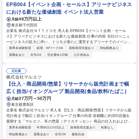
EPB004【イベント企画・セールス】アリーナビジネス
における新たな価値創造 イベント法人営業
48万円以上
月給
東京都千代田区
企業名 株式会社ＮＴＴドコモ 求人名 EPB004【イベント企画・セール
ス】アリーナビジネスにおける新たな価値創造 仕事の内容 当社のべニュ
ービジネスの拡大に伴い、ドコモが新たに運営するアリーナでのイベント
企画/営業・マーケティング施策の管理業務をお任せいたします。 ・運営
業界未経験歓迎
副業・WワークOK
資格取得支援あり
時短勤務あり
管理するスタジアムにおいて、施設利用が想定される興行主（特に音楽興
退職金あり
在宅OK
完全週休2日制
土日祝休み
行主）へのブッキング営業業務や自主イベントの企画立案 ・上記イベント
利用時における、マーケティング施策の実行管理 ※今回のポジションで
は、採用後管理するスタジアム運営会社への出向可能性がございます。 募
正社員
集職種 EPB004【イベント企画・セールス】アリーナビジネスにおける新
株式会社マルエツ
たな価値創造
【仕入・商品開発/惣菜】リサーチから販売計画まで幅
広く担当/イオングループ 製品開発(食品/飲料/たばこ)
37万円～50万円
月給
東京都豊島区
企業名 株式会社マルエツ 求人名 【仕入・商品開発/惣菜】リサーチから販
売計画まで幅広く担当/イオングループ 仕事の内容 首都圏に約300店舗を
展開する「マルエツ」等の惣菜（デリカテッセン）商品の仕入れおよび開
発業務をお任せします。リサーチから商品仕様の決定、販売計画の立案ま
業界未経験歓迎
年間休日120日以上
資格取得支援あり
転勤なし
で、一気通貫でヒット商品を生み出す仕事です。 【主要業務】 ■商品開発
時短勤務あり
退職金あり
在宅OK
服装自由
に向けたリサーチおよび分析 ■商品仕様の決定、レシピ作成、必要書類の