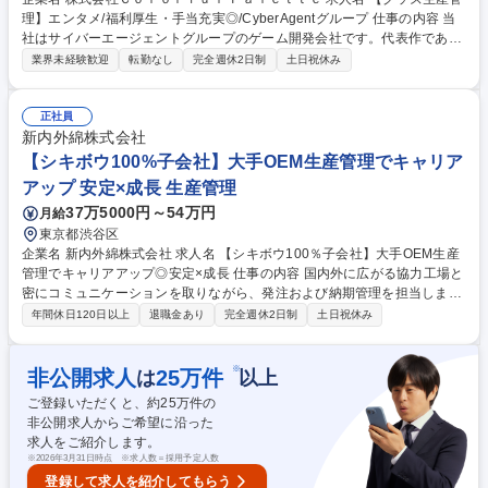
理】エンタメ/福利厚生・手当充実◎/CyberAgentグループ 仕事の内容 当
社はサイバーエージェントグループのゲーム開発会社です。代表作である
『プロジェクトセカイ カラフルステージ！ feat. 初音ミク』の開発・運営
業界未経験歓迎
転勤なし
完全週休2日制
土日祝休み
をしています。そんな当社にて《グッズ生産管理》を募集します！ キャラ
クターグッズの製造・納品まで、見積調整や価格・納期交渉、工場選定を
含め一貫して携わっていただきます。 【具体的には】■グッズの見積も
正社員
り・入稿・納品までの一連の業務 ■サプライヤーハンドリングやコスト・
新内外綿株式会社
納期の交渉 ■発注書・請求書の対応や商品企画・製造ライン調整 募集職種
【シキボウ100%子会社】大手OEM生産管理でキャリア
【グッズ生産管理】エンタメ/福利厚生・手当充実◎/CyberAgentグループ
アップ 安定×成長 生産管理
37万5000円～54万円
月給
東京都渋谷区
企業名 新内外綿株式会社 求人名 【シキボウ100％子会社】大手OEM生産
管理でキャリアアップ◎安定×成長 仕事の内容 国内外に広がる協力工場と
密にコミュニケーションを取りながら、発注および納期管理を担当しま
す。国や工場ごとの強みを活かした生産ラインの構築・最適化という、一
年間休日120日以上
退職金あり
完全週休2日制
土日祝休み
段上の生産管理ノウハウが身につきます。 ■お客様からの発注書・縫製依
頼書に基づくスケジュール・納期管理 ■ボタン・ファスナー・生地など必
要部材の発注・手配 ■国内外の縫製工場への発注および納期管理 ■サンプ
※
非公開求人
25
万件
は
以上
ルのサイズ確認（採寸）・検品作業 ■出荷手配およびお客様指定の店舗・
ご登録いただくと、約
25
万件の
倉庫への納品調整 募集職種 【シキボウ100％子会社】大手OEM生産管理
非公開求人からご希望に沿った
でキャリアアップ◎安定×成長
求人をご紹介します。
※
2026年3月31日時点 ※求人数＝採用予定人数
登録して求人を紹介してもらう