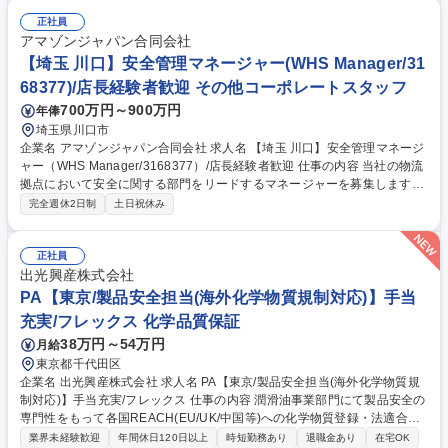
正社員
アマゾンジャパン合同会社
【埼玉 川口】安全管理マネージャー(WHS Manager/31
68377)/店長経験者歓迎 その他コーポレートスタッフ
700万円～900万円
年俸
埼玉県川口市
企業名 アマゾンジャパン合同会社 求人名 【埼玉 川口】安全管理マネージ
ャー（WHS Manager/3168377）/店長経験者歓迎 仕事の内容 当社の物流
拠点において安全に関する部門をリードするマネージャーを募集します。
オペレーション各部門と効率的に連携し、安全文化を創造することで、お
完全週休2日制
土日祝休み
客様に確実に商品をお届けすることに貢献いただきます。 【具体的には】
■担当サイトのWHS年間目標と計画の作成および実施支援 ■リスクアセス
メントと内部監査の実施 ■防火・防災対策の計画立案と導入 ■1～2名程度
正社員
の直属の部下の採用、勤怠管理、業務指導、キャリア開発・育成 募集職種
出光興産株式会社
【埼玉 川口】安全管理マネージャー（WHS Manager/3168377）/店長経
PA【東京/製品安全担当(海外化学物質規制対応)】手当
験者歓迎
充実/フレックス 化学品質保証
38万円～54万円
月給
東京都千代田区
企業名 出光興産株式会社 求人名 PA【東京/製品安全担当(海外化学物質規
制対応)】手当充実/フレックス 仕事の内容 潤滑油事業部門にて製品安全の
専門性をもって各国REACH(EU/UK/中国等)への化学物質登録・法適合確
認、外部コンサル窓口、化学物質管理システムの運用保守等を担当。グロ
業界未経験歓迎
年間休日120日以上
時短勤務あり
退職金あり
在宅OK