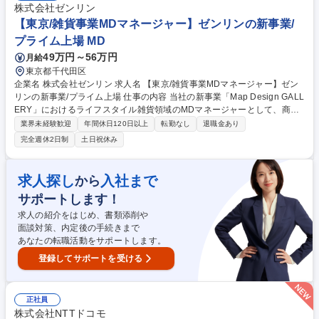
D【大阪/守口】生産技術/マイクロ電池の設備立ち上げスタッフ
株式会社ゼンリン
【東京/雑貨事業MDマネージャー】ゼンリンの新事業/
プライム上場 MD
49万円～56万円
月給
東京都千代田区
企業名 株式会社ゼンリン 求人名 【東京/雑貨事業MDマネージャー】ゼン
リンの新事業/プライム上場 仕事の内容 当社の新事業「Map Design GALL
ERY」におけるライフスタイル雑貨領域のMDマネージャーとして、商品
戦略から数値管理、商品開発、店舗連携まで一気通貫で担っていただきま
業界未経験歓迎
年間休日120日以上
転勤なし
退職金あり
す。 ■事業方針やブランドコンセプトに基づく商品政策・MD戦略の立案■
完全週休2日制
土日祝休み
シーズン／カテゴリ別の商品構成、価格帯、投入計画の設計■売上、粗
利、在庫回転、消化率等のKPI設計と進捗モニタリング■販売データや市場
トレンド、顧客ニーズを踏まえた商品計画の策定■仕入計画、発注数量、
求人探し
入社まで
から
在庫コントロールの最適化■オリジナル雑貨や地図デザインを活かした商
サポートします！
品の企画開発 備考欄に続き記載 募集職種 【東京/雑貨事業MDマネージャ
ー】ゼンリンの新事業/プライム上場
求人の紹介をはじめ、書類添削や
面談対策、内定後の手続きまで
あなたの転職活動をサポートします。
登録してサポートを受ける
正社員
株式会社NTTドコモ