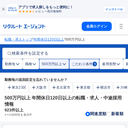
アプリで求人探しをもっと便利に！
インストール
レビュー高評価
無料
会員ログイン
/
/
転職・求人トップ
年間休日120日以上
500万円以上
検索条件を設定する
勤務地
職種
500万円以上
こだわり条件
雇用形態
1
勤務地の追加設定を忘れていませんか？
東京23区
大阪市
名古屋市
東京都
横浜市
川崎
500万円以上 年間休日120日以上の転職・求人・中途採用
情報
923
件以上
関連度順
新着順
1
〜
100
件目を表示中