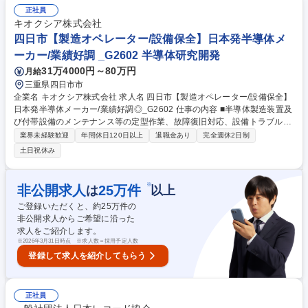
との連携 ・その他、人事領域における横断施策にも参画いただきます 募
正社員
集職種 【障がい者採用/正社員】人事・人材開発（研修）担当/SoftBankグ
キオクシア株式会社
ループ
四日市【製造オペレーター/設備保全】日本発半導体メ
ーカー/業績好調 _G2602 半導体研究開発
31万4000円～80万円
月給
三重県四日市市
企業名 キオクシア株式会社 求人名 四日市【製造オペレーター/設備保全】
日本発半導体メーカー/業績好調◎_G2602 仕事の内容 ■半導体製造装置及
び付帯設備のメンテナンス等の定型作業、故障復旧対応、設備トラブルの
原因調査、再発防止策の立案と実行稼働率向上、保全コスト低減を目的と
業界未経験歓迎
年間休日120日以上
退職金あり
完全週休2日制
した予防保全・改善活動などの保全業務全般 【採用背景】NANDフラッシ
土日祝休み
ュメモリ市場は、生成AIの拡大に伴い爆発的な成長を続けています。それ
に併せて年々高容量化と高性能化が進んでおり、製造技術でハード/プロセ
スを最適化し、品質改善とコストダウンを両立していくことが不可欠で
※
非公開求人
25
万件
は
以上
す。競争の激しい市場で他社に差をつけるために、幅広い発想を持ち、挑
ご登録いただくと、約
25
万件の
戦を恐れずに積極的な改善を進める仲間を新たに迎え入れたいと考えてい
非公開求人からご希望に沿った
ます。 募集職種 四日市【製造オペレーター/設備保全】日本発半導体メー
求人をご紹介します。
カー/業績好調◎_G2602
※
2026年3月31日時点 ※求人数＝採用予定人数
登録して求人を紹介してもらう
正社員