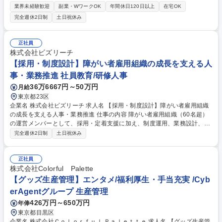
テム」を提案する当社にて、総合職採用としてまずはIT・エンジニア系の
業界未経験歓迎
副業・WワークOK
年間休日120日以上
在宅OK
業務に従事していただきます。 【担当部署、業務例】 ■プロジェクト管
完全週休2日制
土日祝休み
理、ベンダーコントロール ■決済業務システムの開発 ■決済業務システム
の運用設計、運用保守 SBグループのシナジーを活かした事業戦略を取っ
ており、生成AI・RPAなど最新のテクノロジーを採用したエンジニアリン
正社員
グが可能です。 募集職種 総合職採用(IT・エンジニア系)【ハイブリッドワ
株式会社ビズリーチ
ーク・フルフレックス制度】
【採用・制度設計】障がい者雇用組織の成長を支える人
事・業務推進 社員教育/研修人事
36万6667円～50万円
月給
東京都23区
企業名 株式会社ビズリーチ 求人名 【採用・制度設計】障がい者雇用組織
の成長を支える人事・業務推進 仕事の内容 障がい者雇用組織（60名超）
の運営メンバーとして、採用・定着支援に加え、制度運用、業務設計、組
織改善まで幅広く担当します。福祉的な支援ではなく、一人ひとりが成果
完全週休2日制
土日祝休み
を発揮できる環境づくりを目的に、社内各部 署を巻き込みながら組織運営
を推進していただきます。【主要業務】 ■障がい者雇用組織の制度運用・
浸透推進■社内140種類以上の業務の設計・切り出し・運用改善■各部署と
正社員
の調整・業務創出 ■障がい者採用・実習プログラム企画・運営 ■入社後の
株式会社Colorful Palette
育成・キャリア開発支援 ■新たな雇用モデル・組織施策の企画推進 募集職
【グッズ生産管理】エンタメ/福利厚生・手当充実 /Cyb
種 【採用・制度設計】障がい者雇用組織の成長を支える人事・業務推進
erAgentグループ 生産管理
426万円～650万円
年俸
東京都目黒区
企業名 株式会社Ｃｏｌｏｒｆｕｌ Ｐａｌｅｔｔｅ 求人名 【グッズ生産管