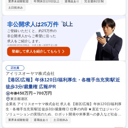
業の発展と水インフラに貢献するミッションです。商業施設から最先端の
業界未経験歓迎
年間休日120日以上
退職金あり
完全週休2日制
半導体工場まで、幅広い分野の水処理設備に関するプロセス設計・積算を
土日祝休み
中心とした エンジニアリング業務をお任せします。機器、配管、電計シス
テム等の他分野エンジニアと連携しながら、ゼロから最適なプロセスを組
み上げていく、まさにエンジニアリングの醍醐味を味わえる仕事です。
※
非公開求人
25
万件
は
以上
【具体的には】■顧客との引き合い・仕様検討に基づく最適なプロセスフ
ご登録いただくと、約
25
万件の
ローの立案■P&ID作成、基本設計、詳細設計業務■機器選定やコスト試算
非公開求人からご希望に沿った
を含む積算業務■一部、試運転の支援、パフォーマンス確認を含む 募集職
求人をご紹介します。
種 【日本橋】未経験歓迎/水処理プロセスエンジニア/フレックス/在宅有/年
※
2026年3月31日時点 ※求人数＝採用予定人数
休125日
登録して求人を紹介してもらう
正社員
アイリスオーヤマ株式会社
【港区/広報】年休120日/福利厚生・各種手当充実/駅近
徒歩3分/裁量権 広報/PR
450万円～700万円
年俸
東京都港区
企業名 アイリスオーヤマ株式会社 求人名 【港区/広報】年休120日/福利厚
生・各種手当充実/駅近徒歩3分/裁量権◎ 仕事の内容 ★直近ではジャパン
ソリューションの実現のため、ロボット開発や米事業への参入など社会課
題の解決にも真摯に取り組んでいます。各種手当・福利厚生が充実してお
業界未経験歓迎
退職金あり
土日祝休み
り、年間休日が120日と働きやすい環境を整備★ 【業務】広報担当として