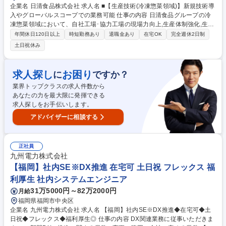
企業名 日清食品株式会社 求人名 ■【生産技術(冷凍惣菜領域)】新規技術導
入やグローバルスコープでの業務可能 仕事の内容 日清食品グループの冷
凍惣菜領域において、自社工場･協力工場の現場力向上,生産体制強化,生産
技術高度化,総菜製造の生産工程の導入や高度な工場経営を管理職の立場か
年間休日120日以上
時短勤務あり
退職金あり
在宅OK
完全週休2日制
ら推進いただくことを期待します。 【具体的には】■低温工場の本社生産
土日祝休み
管理 ■低温工場の作業平準の立案～更新 ■自社工場･協力工場を含めた安
全･品質面の指導,管理,運用提案･実装 ■新製品等のライン選定,設備投資案
の立案･実行 ■将来の生産体制の検討,事業会社への提案,生産体制構築 ■自
求人探し
お困り
に
ですか？
社工場における工場人材の育成 ■各工場･事業会社との連携による課題抽
業界トップクラスの求人件数から
出,改善テーマの設定･推進 ■協力工場を含む生産拠点の現場力向上,ガバナ
あなたの力を最大限に発揮できる
ンス強化,改善指導 募集職種 ■【生産技術(冷凍惣菜領域)】新規技術導入や
求人探しをお手伝いします。
グローバルスコープでの業務可能
アドバイザーに相談する
正社員
九州電力株式会社
【福岡】社内SE※DX推進 在宅可 土日祝 フレックス 福
利厚生 社内システムエンジニア
31万5000円～82万2000円
月給
福岡県福岡市中央区
企業名 九州電力株式会社 求人名 【福岡】社内SE※DX推進◆在宅可◆土
日祝◆フレックス◆福利厚生◎ 仕事の内容 DX関連業務に従事いただきま