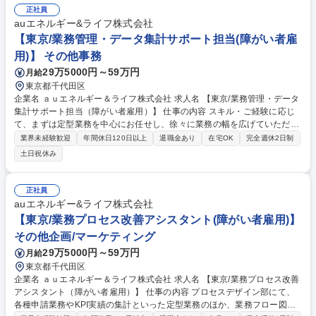
正社員
auエネルギー&ライフ株式会社
【東京/業務管理・データ集計サポート担当(障がい者雇
用)】 その他事務
29万5000円～59万円
月給
東京都千代田区
企業名 ａｕエネルギー＆ライフ株式会社 求人名 【東京/業務管理・データ
集計サポート担当（障がい者雇用）】 仕事の内容 スキル・ご経験に応じ
て、まずは定型業務を中心にお任せし、徐々に業務の幅を広げていただき
ます。 【定型業務】■KPI実績データの集計／ダッシュボード更新／定例
業界未経験歓迎
年間休日120日以上
退職金あり
在宅OK
完全週休2日制
レポート作成■案件／施策の進捗管理■委託費含む経費管理■各種権限申請
土日祝休み
／管理／棚卸し■コミッション支払い処理■エスカレーション内容の整理・
転記■スケジュール調整 【非定型業務】（スキルに応じて） ■KPI設計／分
析／ボトルネック分析の補助■業務改善施策の立案補助 ■FAQ／ナレッジ
正社員
作成 募集職種 【東京/業務管理・データ集計サポート担当（障がい者雇
auエネルギー&ライフ株式会社
用）】
【東京/業務プロセス改善アシスタント(障がい者雇用)】
その他企画/マーケティング
29万5000円～59万円
月給
東京都千代田区
企業名 ａｕエネルギー＆ライフ株式会社 求人名 【東京/業務プロセス改善
アシスタント（障がい者雇用）】 仕事の内容 プロセスデザイン部にて、
各種申請業務やKPI実績の集計といった定型業務のほか、業務フロー図や