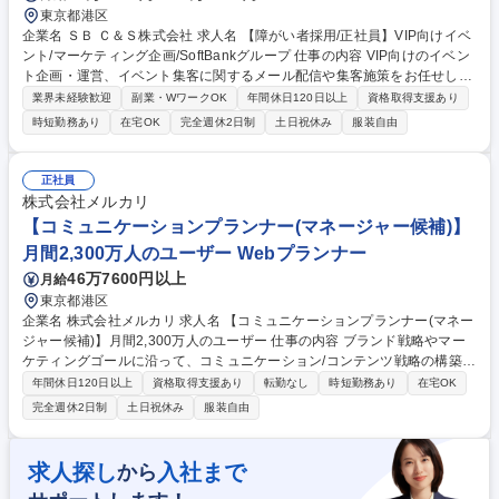
東京都港区
企業名 ＳＢ Ｃ＆Ｓ株式会社 求人名 【障がい者採用/正社員】VIP向けイベ
ント/マーケティング企画/SoftBankグループ 仕事の内容 VIP向けのイベン
ト企画・運営、イベント集客に関するメール配信や集客施策をお任せしま
す。ツール・顧客の関心データ・コンテンツを活用しながら、法人流通事
業界未経験歓迎
副業・WワークOK
年間休日120日以上
資格取得支援あり
業全体のデジタルマーケティングを支援する組織です。 ■社内外の各種イ
時短勤務あり
在宅OK
完全週休2日制
土日祝休み
服装自由
ベントの企画・運営サポート ■VIPイベントの進行管理 ■イベント当日の運
営・調整※要相談 リスト作成・受付整理 ■関係各所とのコミュニケーショ
ン ※イベント事例：多くの経営層をお招きする大型カンファレンス（年数
正社員
回実施）など ※デジタルマーケティングの業務経験もしくは知識ある方
株式会社メルカリ
は、デジタルツールをを利用しながら、サイト作成やメール配信、キャン
【コミュニケーションプランナー(マネージャー候補)】
ペーンの案内など 募集職種 【障がい者採用/正社員】VIP向けイベント/マ
月間2,300万人のユーザー Webプランナー
ーケティング企画/SoftBankグループ
46万7600円以上
月給
東京都港区
企業名 株式会社メルカリ 求人名 【コミュニケーションプランナー(マネー
ジャー候補)】月間2,300万人のユーザー 仕事の内容 ブランド戦略やマー
ケティングゴールに沿って、コミュニケーション/コンテンツ戦略の構築お
よび実行を担っていただきます。メルカリのコンテンツ戦略やお客さまと
年間休日120日以上
資格取得支援あり
転勤なし
時短勤務あり
在宅OK
のコミュニケーションをリードして頂きます。 ■お客さまのニーズやトレ
完全週休2日制
土日祝休み
服装自由
ンドを分析し、コミュニケーション / コンテンツ戦略に策定 ■ブランドや
プロダクトの価値を伝えるコンテンツやイベントの企画・実行■ブログ記
事、SNS、メール、アプリ内配信、動画コンテンツなどの企画・制作・編
求人探し
入社まで
から
集 ■施策の効果を分析し、KPIに基づいた改善施策の実施 募集職種 【コミ