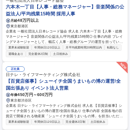
一般社団法人日本レコード協会
六本木一丁目【人事・総務マネージャー】音楽関係の公
益法人/平均残業15時間 採用人事
48万円以上
月給
東京都港区
企業名 一般社団法人日本レコード協会 求人名 六本木一丁目【人事・総務
マネージャー】音楽関係の公益法人/平均残業15時間◎ 仕事の内容 プレイ
ングマネージャーとして、幅広く人事・総務グループの運営を担っていた
だきます。■グループ運営・マネジメント業務：人事・総務グループの運
業界未経験歓迎
年間休日120日以上
月平均残業時間20時間以内
転勤なし
営、部員の業務管理・育成・評価、役員・他部署との調整・連携 ■総務業
退職金あり
完全週休2日制
土日祝休み
務：理事会他会議運営、役員登記、秘書業務管理（秘書1名）、会員社入
退会、渉外対応、安全衛生管理、規程改定、オフィス管理（庶務1名）、
庶務業務の統括、その他■人事業務：採用、入退社管理、勤怠/給与管理、
正社員
育成（研修/OJT関連）、人事制度（設計/運用）■まずは総務実務や会議運
日テレ・ライフマーケティング株式会社
営で現場を理解し、徐々にマネジメント領域を広げながら、人事・総務部
【百貨店催事】シューイチ全国うまいもの博の運営/全
門の責任者として組織を牽引することを期待します。 募集職種 六本木一
国出張あり イベント法人営業
丁目【人事・総務マネージャー】音楽関係の公益法人/平均残業15時間◎
450万円～600万円
年俸
東京都渋谷区
企業名 日テレ・ライフマーケティング株式会社 求人名 【百貨店催事】シ
ューイチ全国うまいもの博の運営/全国出張あり 仕事の内容 全国各地の百
貨店で開催される物産展「シューイチ全国うまいもの博」を担当いただき
ます。イベント開催数の増加に伴い新しい仲間を募集いたします。イベン
業界未経験歓迎
年間休日120日以上
完全週休2日制
土日祝休み
トの運営に留まらず事業推進業務にも携わっていただきます ■「シューイ