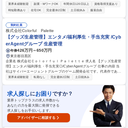
事業の中で、商品企画・営業企画・オペレーション企画・開発エンジニア
業界未経験歓迎
副業・WワークOK
年間休日120日以上
資格取得支援あり
などの業務を経験にあわせてご担当頂きます。 【業務例】店舗DX（決
時短勤務あり
在宅OK
完全週休2日制
土日祝休み
服装自由
済、POSアプリ等）に関する新規商品の企画立案と開発、パートナー開拓
とアライアンス締結、市場ニーズの把握、FinTech関連商品、プロモーシ
ョンの企画、カスタマーサクセス、オペレーション構築 等 【魅力】立ち
契約社員
上げからサービス化・収益化まで一気通貫で関与できます。PayPayやLIN
株式会社Colorful Palette
E等グループ会社や多分野の企業との協業を通じて視野が広がります。 募
【グッズ生産管理】エンタメ/福利厚生・手当充実 /Cyb
集職種 【障がい者採用/正社員】Fintech事業の企画ポジション/SoftBank
erAgentグループ 生産管理
グループ
426万円～650万円
年俸
東京都目黒区
企業名 株式会社Ｃｏｌｏｒｆｕｌ Ｐａｌｅｔｔｅ 求人名 【グッズ生産管
理】エンタメ/福利厚生・手当充実◎/CyberAgentグループ 仕事の内容 当
社はサイバーエージェントグループのゲーム開発会社です。代表作である
『プロジェクトセカイ カラフルステージ！ feat. 初音ミク』の開発・運営
業界未経験歓迎
転勤なし
完全週休2日制
土日祝休み
をしています。そんな当社にて《グッズ生産管理》を募集します！ キャラ
クターグッズの製造・納品まで、見積調整や価格・納期交渉、工場選定を
含め一貫して携わっていただきます。 【具体的には】■グッズの見積も
求人探し
お困り
に
ですか？
り・入稿・納品までの一連の業務 ■サプライヤーハンドリングやコスト・
業界トップクラスの求人件数から
納期の交渉 ■発注書・請求書の対応や商品企画・製造ライン調整 募集職種
あなたの力を最大限に発揮できる
【グッズ生産管理】エンタメ/福利厚生・手当充実◎/CyberAgentグループ
求人探しをお手伝いします。
アドバイザーに相談する