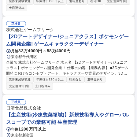
マニュアル作成の補助など、業務プロセス改善に向けたサポート業務全般
業界未経験歓迎
年間休日120日以上
退職金あり
在宅OK
完全週休2日制
をお任せします。 【定型業務】■各種申請業務、締切管理（稟議、発注業
土日祝休み
務、精算業務） ■各種権限管理■KPI実績の入力・集計 【非定型業務】■業
務フロー図作成・更新の補助■業務手順書（マニュアル）作成の補助■申請
／受付プロセス整備の補助■業務標準化・ひな形／テンプレート整備 慣れ
正社員
てきたら非定型業務では、補助ではなく主担当としてお仕事をお任せする
株式会社ゲームフリーク
ことを考えております。 募集職種 【東京/業務プロセス改善アシスタント
【2Dアートデザイナー/ジュニアクラス】ポケモンゲー
（障がい者雇用）】
ム開発企業! ゲームキャラクターデザイナー
33万4000円～58万4000円
月給
東京都千代田区
企業名 株式会社ゲームフリーク 求人名 【2Dアートデザイナー/ジュニア
クラス】ポケモンゲーム開発企業！ 仕事の内容 【業務内容】 ■3Dゲーム
開発におけるコンセプトアート、キャラクターや背景のデザイン、3Dモ
デルを制作するための設定画の制作等。 【支給実績に基づく開発部モデル
業界未経験歓迎
年間休日120日以上
転勤なし
退職金あり
年収】 ＜ディレクター＞ ～約2,300万円 ＜セクションディレクター＞ ～
完全週休2日制
土日祝休み
約1,800万円 ・30代半ば：1,800万円 ・30代前半：1,500万円 募集職種
【2Dアートデザイナー/ジュニアクラス】ポケモンゲーム開発企業！
正社員
日清食品株式会社
【生産技術(冷凍惣菜領域)】新規技術導入やグローバル
スコープでの業務可能 生産管理
1200万円以上
年俸
東京都新宿区