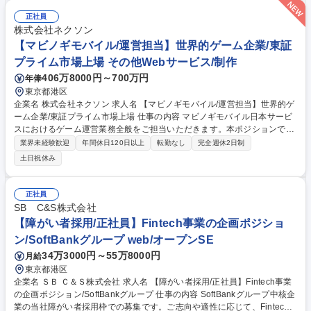
の業務をお任せします【具体的に】・企業活動におけるリスクの把握・分
析・対策立案 ・事故,不祥事,自然災害等の緊急時における社内外対応(危機
正社員
広報対応) ・報道機関とのリレーション構築、記者対応 ・各部門と連携し
株式会社ネクソン
た危機管理マニュアルの整備,運用 ・平時のリスク情報収集およびモニタ
【マビノギモバイル/運営担当】世界的ゲーム企業/東証
リング、定期的なシナリオ訓練の実施 ・社内向け広報(従業員向けの情報
プライム市場上場 その他Webサービス/制作
発信・教育)によるリスク意識向上、等 募集職種 【港区/広報】年休120日/
406万8000円～700万円
年俸
福利厚生・各種手当充実/駅近徒歩3分/裁量権◎
東京都港区
企業名 株式会社ネクソン 求人名 【マビノギモバイル/運営担当】世界的ゲ
ーム企業/東証プライム市場上場 仕事の内容 マビノギモバイル日本サービ
スにおけるゲーム運営業務全般をご担当いただきます。本ポジションで
は、ユーザーに安定したサービスを提供するための運営施策の企画・実
業界未経験歓迎
年間休日120日以上
転勤なし
完全週休2日制
行、告知作成、ユーザー対応、コミュニティ運営 など、Liveサービス運営
土日祝休み
に関わる幅広い業務をご担当いただきます。 また、ゲーム内イベントと連
動したSNS施策やユーザーコミュニケーションの企画・運営を通じて、ユ
ーザーとの継続的な関係構築およびサービス品質向上を推進していただき
正社員
ます。 募集職種 【マビノギモバイル/運営担当】世界的ゲーム企業/東証プ
SB C&S株式会社
ライム市場上場
【障がい者採用/正社員】Fintech事業の企画ポジショ
ン/SoftBankグループ web/オープンSE
34万3000円～55万8000円
月給
東京都港区
企業名 ＳＢ Ｃ＆Ｓ株式会社 求人名 【障がい者採用/正社員】Fintech事業
の企画ポジション/SoftBankグループ 仕事の内容 SoftBankグループ中核企
業の当社障がい者採用枠での募集です。ご志向や適性に応じて、Fintech