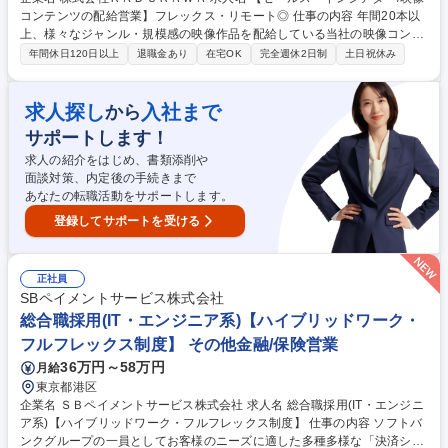
コンテンツの配給営業】フレックス・リモート◎ 仕事の内容 年間20本以
上、様々なジャンル・規模感の映像作品を配給している当社の映像コンテ
ンツの配給営業、インシアター業務をご担当。現状のトレンドを分析し、
年間休日120日以上
退職金あり
在宅OK
完全週休2日制
土日祝休み
作品の最大化を提案できるアグレッシブな方を募集 【具体的には】 ・映
画（洋画・邦画・アニメ作品）/ODS作品、LV作品の配給営業業務全般 ・
主要シネコン（TOHOシネマズ、SMT、ティ・ジョイ等）の営業窓口 ・劇
求人探し
入社まで
から
場内装飾のプラン立てや、予告編等の興行会社に対する交渉 ・局外のアニ
サポートします！
メ作品や、他社宣伝作品を配給する際に、作品の窓口となり、宣伝プラン
を一緒に構築し実行する 募集職種 【セールス・インシアター/映像コンテ
求人の紹介をはじめ、書類添削や
ンツの配給営業】フレックス・リモート◎
面談対策、内定後の手続きまで
あなたの転職活動をサポートします。
登録してサポートを受ける
正社員
SBペイメントサービス株式会社
総合職採用(IT・エンジニア系)【ハイブリッドワーク・
フルフレックス制度】 その他金融/保険営業
36万円～58万円
月給
東京都港区
企業名 ＳＢペイメントサービス株式会社 求人名 総合職採用(IT・エンジニ
ア系)【ハイブリッドワーク・フルフレックス制度】 仕事の内容 ソフトバ
ンクグループの一員としてお客様のニーズに適した多種多様な「決済シス