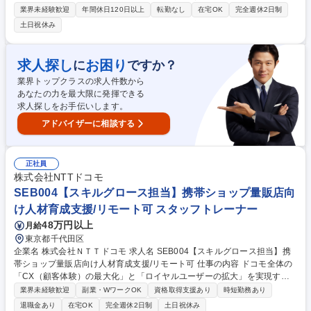
の制作のハイブリッドで、大量・高速・高品質な動画施策の高速PDCAサ
業界未経験歓迎
年間休日120日以上
転勤なし
在宅OK
完全週休2日制
イクルを回し、ビジネス成果への貢献を目指します。 AIエージェントに定
土日祝休み
型作業を任せ、「何を・なぜ作るか」の判断と企画に集中する新しい制作
スタイルを担います。 ■AI・自動化を用いた動画制作ワークフローの設計
と最適化 ■事業部門への動画活用提案 ■生成AIを用いた動画コンテンツ企
求人探し
お困り
に
ですか？
画・制作・効果検証 ■AIによるシナリオ・クリップ・音声・字幕の生成や
業界トップクラスの求人件数から
制作管理 ※1日50本規模の体制を構築し、仮説検証と改善を行います。 募
あなたの力を最大限に発揮できる
集職種 【AI動画クリエイター】AIで動画制作を高速化！1日50本のPDCA
求人探しをお手伝いします。
を回す/在宅可◎
アドバイザーに相談する
正社員
株式会社NTTドコモ
SEB004【スキルグロース担当】携帯ショップ量販店向
け人材育成支援/リモート可 スタッフトレーナー
48万円以上
月給
東京都千代田区
企業名 株式会社ＮＴＴドコモ 求人名 SEB004【スキルグロース担当】携
帯ショップ量販店向け人材育成支援/リモート可 仕事の内容 ドコモ全体の
「CX（顧客体験）の最大化」と「ロイヤルユーザーの拡大」を実現する
ための、量販店営業に関わる営業人材の育成デザインと実行支援をお任せ
業界未経験歓迎
副業・WワークOK
資格取得支援あり
時短勤務あり
します。 ■量販店へのルート営業担当者および、キャリア責任者・SV等の
退職金あり
在宅OK
完全週休2日制
土日祝休み