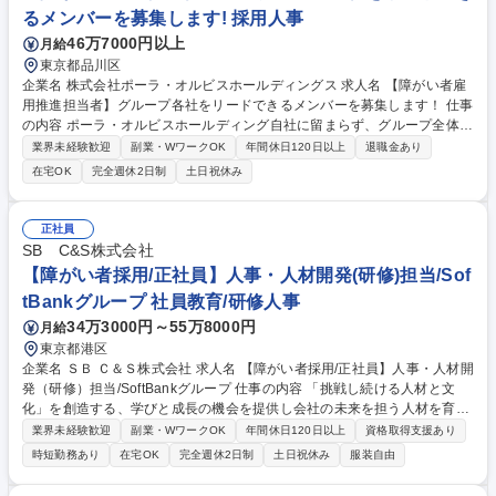
行う。 募集職種 【26-PG-10】系統監視・制御_電力安定供給・電力品質
るメンバーを募集します! 採用人事
維持
46万7000円以上
月給
東京都品川区
企業名 株式会社ポーラ・オルビスホールディングス 求人名 【障がい者雇
用推進担当者】グループ各社をリードできるメンバーを募集します！ 仕事
の内容 ポーラ・オルビスホールディング自社に留まらず、グループ全体の
障がい者雇用を推進・発展させるべく、中核メンバーとして以下の業務を
業界未経験歓迎
副業・WワークOK
年間休日120日以上
退職金あり
担っていただきます。 【詳細】（1）グループ及び自社の障がい者雇用推
在宅OK
完全週休2日制
土日祝休み
進におけるKGI・KPIの設定およびその進捗管理 （2）障がい者雇用に係る
自社の採用計画立案、採用活動全般、またグループ各社の採用・定着支援
業務 （3）グループ算定特例の導入準備、導入後の運用体制・ルールの環
正社員
境構築及び運営 （4）関係機関との渉外・広報機能：養護学校、就労支援
SB C&S株式会社
センター、NPO団体等とのコネクション形成（労働市場とのパイプづく
【障がい者採用/正社員】人事・人材開発(研修)担当/Sof
り） 募集職種 【障がい者雇用推進担当者】グループ各社をリードできる
tBankグループ 社員教育/研修人事
メンバーを募集します！
34万3000円～55万8000円
月給
東京都港区
企業名 ＳＢ Ｃ＆Ｓ株式会社 求人名 【障がい者採用/正社員】人事・人材開
発（研修）担当/SoftBankグループ 仕事の内容 「挑戦し続ける人材と文
化」を創造する、学びと成長の機会を提供し会社の未来を担う人材を育成
することをミッションに、人材開発および社員研修の企画・運営全般をお
業界未経験歓迎
副業・WワークOK
年間休日120日以上
資格取得支援あり
任せします。 【詳細】 ・研修体系の構築、スケジュール管理、実施運
時短勤務あり
在宅OK
完全週休2日制
土日祝休み
服装自由
営、KPI管理 ・研修の新規企画立案、関係部署との調整、実施後の効果測
定 ・社内研修のファシリテーション、講師対応・育成、社外研修ベンダー