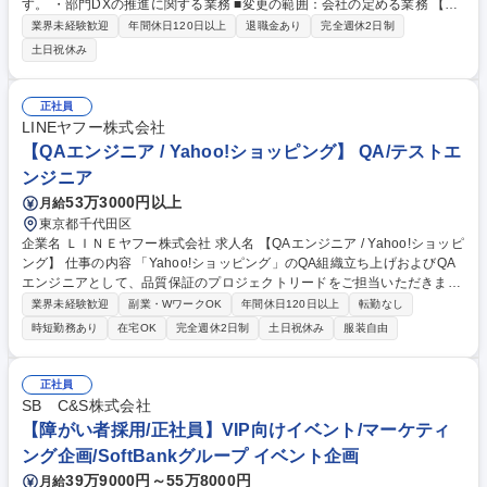
す。 ・部門DXの推進に関する業務 ■変更の範囲：会社の定める業務 【成
長や挑戦を後押しする環境】個人の思い（Will）と九電グループのビジョ
業界未経験歓迎
年間休日120日以上
退職金あり
完全週休2日制
ンを結び付け、人と組織が共に成長しながら価値創出につなげていく人的
土日祝休み
資本経営を推進しています。事業を支える専門力の向上に加え、社員の自
律的な成長と学びを支援する教育・研修の充実、多様な人材が活躍できる
環境をつくるための人事評価・処遇制度の見直しなど、自律的な成長・挑
正社員
戦を支援する環境整備にも積極的に取り組んでいます。 募集職種 【福
LINEヤフー株式会社
岡】社内SE※DX推進◆在宅可◆土日祝◆フレックス◆福利厚生◎
【QAエンジニア / Yahoo!ショッピング】 QA/テストエ
ンジニア
53万3000円以上
月給
東京都千代田区
企業名 ＬＩＮＥヤフー株式会社 求人名 【QAエンジニア / Yahoo!ショッピ
ング】 仕事の内容 「Yahoo!ショッピング」のQA組織立ち上げおよびQA
エンジニアとして、品質保証のプロジェクトリードをご担当いただきま
す。これまで「Yahoo!ショッピング」のQA業務は、エンジニアとプロダ
業界未経験歓迎
副業・WワークOK
年間休日120日以上
転勤なし
クトマネージャーが 担ってきましたが、サービスの成長・品質課題の高ま
時短勤務あり
在宅OK
完全週休2日制
土日祝休み
服装自由
りからQA活動をより促進するために、QA組織の拡大を進めています。■
サービスの特性を考慮した品質目標設定と戦略の策定■品質戦略に基づい
たテスト計画の作成とシステムテスト、受け入れテストの遂行■担当サー
正社員
ビスにおけるテストプロセスの設計・運用・実行、および開発チーム内で
SB C&S株式会社
の推進■サービス品質向上を意識したサービス企画・技術設計へのQAレビ
【障がい者採用/正社員】VIP向けイベント/マーケティ
ュー 等 募集職種 【QAエンジニア / Yahoo!ショッピング】
ング企画/SoftBankグループ イベント企画
39万9000円～55万8000円
月給