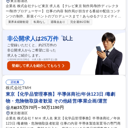
東京都港区
企業名 株式会社テレビ東京 求人名 【テレビ東京 制作局/制作ディレクタ
ー/制作プロデューサー】 仕事の内容 制作局が担当する番組や配信コンテ
ンツの制作、新規イベントのプロデュースまで！あらゆるクリエイティブ
の仕事をこれまで培ったスキルや経験を活かし、即戦力としてぜひ活躍し
業界未経験歓迎
転勤なし
退職金あり
完全週休2日制
てください。 自由な発想で失敗を恐れずに斬新な企画に挑戦できるのが、
テレビ東京の制作局です。テレビ業界全体が変革期を迎える中、「脱・テ
レ東らしさ」をテーマにテレビ東京に新たなヒットコンテンツを生み出せ
※
非公開求人
25
万件
は
以上
る人材を求めます。従来の番組制作経験者はもちろん、未経験でも配信や
ご登録いただくと、約
25
万件の
イベントなどのコンテンツ開発で新しいマネタイズの仕組みを生み出せる
非公開求人からご希望に沿った
自信のある方など総合的なコンテンツクリエイターをお迎えしたいと考え
求人をご紹介します。
ております。 募集職種 【テレビ東京 制作局/制作ディレクター/制作プロデ
※
2026年3月31日時点 ※求人数＝採用予定人数
ューサー】
登録して求人を紹介してもらう
正社員
株式会社TMH
東京【化学品管理事務】半導体商社/年休123日 /毒劇
物・危険物取扱者歓迎 その他経営/事業企画/運営
35万570円～50万1190円
月給
東京都港区
企業名 株式会社ＴＭＨ 求人名 東京【化学品管理事務】半導体商社／年休
123日 /毒劇物・危険物取扱者歓迎 仕事の内容 半導体製造装置等の専門商