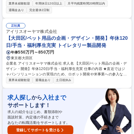
どの体系の改革をすすめており、これまでの業務のご経験やスキルを活か
業界未経験歓迎
年間休日120日以上
月平均残業時間20時間以内
して活躍いただける方を募集しています。 ご経験・適性・希望をもとに、
退職金あり
完全週休2日制
以下の中から担当いただく業務を決定します。 ■給与・賞与管理業務■所
得税対応、年末調整業務 ■人事制度の運用・改善対応■社会保険に関する
手続き・管理 ■人事システムの運用・管理■出向・受入出向に関する管理
正社員
業務 ■退職給付金制度に関する業務 など 募集職種 【JA全農：給与/社保】
アイリスオーヤマ株式会社
完全週休2日/年間休日124日/基本定時退社
【大田区/ペット用品の企画・デザイン・開発】年休120
日/手当・福利厚生充実 トイレタリー製品開発
550万円～850万円
年俸
東京都大田区
企業名 アイリスオーヤマ株式会社 求人名 【大田区/ペット用品の企画・デ
ザイン・開発】年休120日/手当・福利厚生充実 仕事の内容 ★直近ではジ
ャパンソリューションの実現のため、ロボット開発や米事業への参入など
社会課題の解決にも真摯に取り組んでいます。各種手当・福利厚生が充実
業界未経験歓迎
退職金あり
土日祝休み
しており、年間休日が120日と働きやすい環境を整備★ 【業務】ペット用
品の企画・デザイン・開発をお任せします【具体的に】・商品企画、アイ
ディア提案 ・商品開発・設計 ・量産立ち上げ ・ＯＥＭ開発、等の業務を
求人探し
入社まで
から
担っていただきます【開発可能性のある製品例】・トイレタリー用品およ
サポートします！
び消耗品 ・ケージ/サークル/フェンス等 ・ペットキャリー/お出かけ用品
・ペットフード、等【魅力】裁量権◎、ご自身アイデアがすぐに商品化さ
求人の紹介をはじめ、書類添削や
れるチャンスがあります。 募集職種 【大田区/ペット用品の企画・デザイ
面談対策、内定後の手続きまで
ン・開発】年休120日/手当・福利厚生充実
あなたの転職活動をサポートします。
登録してサポートを受ける