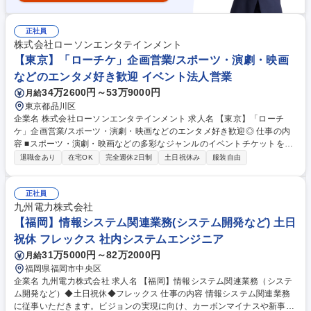
正社員
株式会社ローソンエンタテインメント
【東京】「ローチケ」企画営業/スポーツ・演劇・映画
などのエンタメ好き歓迎 イベント法人営業
34万2600円～53万9000円
月給
東京都品川区
企業名 株式会社ローソンエンタテインメント 求人名 【東京】「ローチ
ケ」企画営業/スポーツ・演劇・映画などのエンタメ好き歓迎◎ 仕事の内
容 ■スポーツ・演劇・映画などの多彩なジャンルのイベントチケットを扱
い、販売だけではなくツアー企画やファンクラブの運営、イベント企画も
退職金あり
在宅OK
完全週休2日制
土日祝休み
服装自由
行います。主な営業活動は社内での企画・進行。取引先からの依頼に対し
販売開始からイベント終了まで責任を持って進めていきます。メインは既
存顧客との取引ですが、競合や未取引先へのアプローチも重要。1件でも
正社員
多くのイベントや顧客を獲得する姿勢も求められます。数字への意識を持
九州電力株式会社
ち、成果にこだわれる方を歓迎します。【具体的には】仕入れ営業/販促企
【福岡】情報システム関連業務(システム開発など) 土日
画立案/受注後運営/新規ビジネスの提案/プロモーション効果や販売状況の
祝休 フレックス 社内システムエンジニア
取りまとめ・報告/社内の各部署へ業務依頼/調整業務/現場立会い 等 募集職
31万5000円～82万2000円
月給
種 【東京】「ローチケ」企画営業/スポーツ・演劇・映画などのエンタメ
好き歓迎◎
福岡県福岡市中央区
企業名 九州電力株式会社 求人名 【福岡】情報システム関連業務（システ
ム開発など）◆土日祝休◆フレックス 仕事の内容 情報システム関連業務
に従事いただきます。ビジョンの実現に向け、カーボンマイナスや新事業