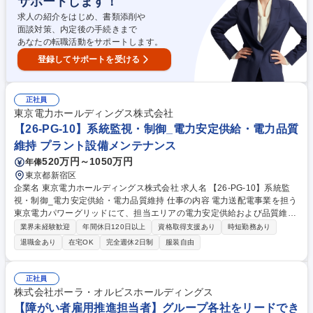
サポートします！
ュニケーションプランナー(マネージャー候補)】月間2,300万人のユーザー
求人の紹介をはじめ、書類添削や
面談対策、内定後の手続きまで
あなたの転職活動をサポートします。
登録してサポートを受ける
正社員
東京電力ホールディングス株式会社
【26-PG-10】系統監視・制御_電力安定供給・電力品質
維持 プラント設備メンテナンス
520万円～1050万円
年俸
東京都新宿区
企業名 東京電力ホールディングス株式会社 求人名 【26-PG-10】系統監
視・制御_電力安定供給・電力品質維持 仕事の内容 電力送配電事業を担う
東京電力パワーグリッドにて、担当エリアの電力安定供給および品質維持
を目的とした以下業務をご経験に応じてご担当。 ■電力系統の監視・制御
業界未経験歓迎
年間休日120日以上
資格取得支援あり
時短勤務あり
業務：発電所、送電線、変電所から構成される 担当エリアの電力系統全体
退職金あり
在宅OK
完全週休2日制
服装自由
を監視し、電圧の変化・電力の流れをリアルタイムで監視・制御。 ■事
故・トラブル対応：事故やトラブル発生時には、チームメンバーと連携の
上、迅速・適確に復旧操作を実施(色の違いを判断した、緊急なシステム
正社員
操作あり) ■社内への情報発信：電力系統の異常時や事故発生時に発生状
株式会社ポーラ・オルビスホールディングス
況、復旧見込みなどを迅速に社内共有し、関係箇所との協力体制の強化を
【障がい者雇用推進担当者】グループ各社をリードでき