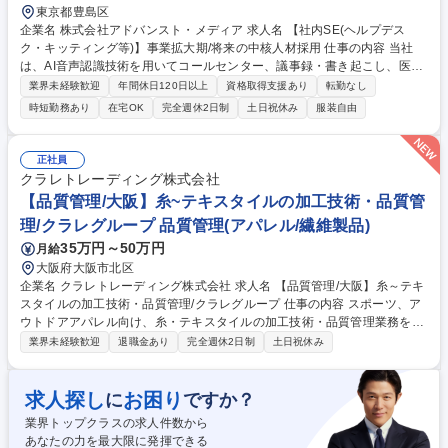
東京都豊島区
企業名 株式会社アドバンスト・メディア 求人名 【社内SE(ヘルプデス
ク・キッティング等)】事業拡大期/将来の中核人材採用 仕事の内容 当社
は、AI音声認識技術を用いてコールセンター、議事録・書き起こし、医療
など様々な分野で音声認識技術を中心とした自社製品を販売しています。
業界未経験歓迎
年間休日120日以上
資格取得支援あり
転勤なし
※当社で社内向けITシステム運用・ITサポートをお任せします。 システム
時短勤務あり
在宅OK
完全週休2日制
土日祝休み
服装自由
運用に関する業務、ITサポート業務を担当いただきます。 ＜具体的には＞
■社内ヘルプデスク業務（問い合わせ対応、トラブルシューティング）■P
C／スマートフォン等のモバイル機器の手配・キッティング、アカウント
正社員
管理、備品管理、ライセンス管理、契約管理等の実務担当 ■他部門内チー
クラレトレーディング株式会社
ムおよび他部署との各種調整業務 ■従業員に向けた情報の発信 募集職種
【品質管理/大阪】糸~テキスタイルの加工技術・品質管
【社内SE(ヘルプデスク・キッティング等)】事業拡大期/将来の中核人材採
理/クラレグループ 品質管理(アパレル/繊維製品)
用
35万円～50万円
月給
大阪府大阪市北区
企業名 クラレトレーディング株式会社 求人名 【品質管理/大阪】糸～テキ
スタイルの加工技術・品質管理/クラレグループ 仕事の内容 スポーツ、ア
ウトドアアパレル向け、糸・テキスタイルの加工技術・品質管理業務をお
任せいたします。 ポリエステル繊維を主とする原糸からテキスタイル生産
業界未経験歓迎
退職金あり
完全週休2日制
土日祝休み
において、フィラメント原糸、仮撚り、紡績、織、編、染などの協力外注
工場と連携し、加工技術対応や品質管理に従事。 ■出張：主に国内 3回前
後/月。海外も可能性はあり。 ■アイテム：Tシャツ、インナーやアウタ
求人探し
お困り
に
ですか？
ー、ボトムス等。スポーツ系の生地の生産がメイン。 募集職種 【品質管
業界トップクラスの求人件数から
理/大阪】糸～テキスタイルの加工技術・品質管理/クラレグループ
あなたの力を最大限に発揮できる