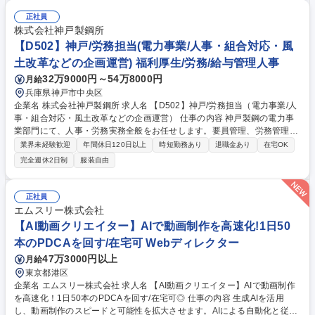
チ全国うまいもの博」の運営 ※メイン業務 1.イベントへの出店社誘致お
よび管理業務 2.イベントスペースの運営会社等に対する実務交渉及びイベ
正社員
ント実施の機会を獲得するための業務 3.イベント実施場所での運営サポー
株式会社神戸製鋼所
ト業務 ※宿泊を伴う国内出張があります。 ■出店運営事務 募集職種 【百
【D502】神戸/労務担当(電力事業/人事・組合対応・風
貨店催事】シューイチ全国うまいもの博の運営/全国出張あり
土改革などの企画運営) 福利厚生/労務/給与管理人事
32万9000円～54万8000円
月給
兵庫県神戸市中央区
企業名 株式会社神戸製鋼所 求人名 【D502】神戸/労務担当（電力事業/人
事・組合対応・風土改革などの企画運営） 仕事の内容 神戸製鋼の電力事
業部門にて、人事・労務実務全般をお任せします。要員管理、労務管理、
労働組合との折衝、研修体系の整備など、部門人事として現場に近い距離
業界未経験歓迎
年間休日120日以上
時短勤務あり
退職金あり
在宅OK
で組織の基盤作りをリードするポジションです。 (1)労務・組合折衝：現
完全週休2日制
服装自由
場の課題把握と円滑な運営のための調整。 (2)人事運営：中長期的な要員
計画の策定や予算管理。 (3)組織改善：人材育成や風土改革の企画・運
用。 (4)その他：ダイバーシティ推進や人事データ管理。 将来は本社や他
正社員
部門の人事・総務とのローテーションも可能。組織規模が限られているか
エムスリー株式会社
らこそ、各人が事業運営に深く関与でき、人事のスペシャリストとして飛
【AI動画クリエイター】AIで動画制作を高速化!1日50
躍的な成長が期待できる環境です。 募集職種 【D502】神戸/労務担当（電
本のPDCAを回す/在宅可 Webディレクター
力事業/人事・組合対応・風土改革などの企画運営）
47万3000円以上
月給
東京都港区
企業名 エムスリー株式会社 求人名 【AI動画クリエイター】AIで動画制作
を高速化！1日50本のPDCAを回す/在宅可◎ 仕事の内容 生成AIを活用
し、動画制作のスピードと可能性を拡大させます。AIによる自動化と従来