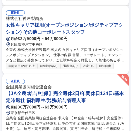
支援・育成に関する取組み（研修実施、ツール開発など） ■ルート活動プ
ロセス（現状把握から関係構築、課題特定、プロセス管理、振り返りま
で）を型化した「ルートプロセスガイド」等の策定、展開 募集職種 SEB0
正社員
04【スキルグロース担当】携帯ショップ量販店向け人材育成支援/リモー
株式会社神戸製鋼所
ト可
女性キャリア採用(オープンポジション/ポジティブアク
ション) その他コーポレートスタッフ
32万9000円～54万8000円
月給
兵庫県神戸市中央区
企業名 株式会社神戸製鋼所 求人名 女性キャリア採用（オープンポジショ
ン／ポジティブアクション） 仕事の内容 営業、コーポレート、エンジニ
アなど幅広く募集をしており、ご経験を幅広く拝見し、可能性のあるポジ
ションについて打診をさせていただきます。※選考職種については、一次
年間休日120日以上
時短勤務あり
退職金あり
在宅OK
服装自由
面接（人事面接）後にご連絡いたします 【制度】■産前産後休暇 ■育児休
業：取得率99.1%（2020年度実績） ■短時間勤務制度（育児・介護） ■テ
レワーク ■フレックスタイム制 ■育児休業からの早期復帰支援制度：育児
正社員
休業からの早期復帰を希望するものの、子供を認可保育所に入れることが
全国農業協同組合連合会
できずやむなく認可外保育所に入れて復帰した従業員に対して、認可保育
【JA全農:給与/社保】完全週休2日/年間休日124日/基本
所の利用料との差額を補助金として支給する制度。■育児のための特別休
定時退社 福利厚生/労務/給与管理人事
暇 募集職種 女性キャリア採用（オープンポジション／ポジティブアクシ
30万7000円～63万9000円
月給
ョン）
東京都千代田区
企業名 全国農業協同組合連合会 求人名 【JA全農：給与/社保】完全週休2
日/年間休日124日/基本定時退社 仕事の内容 全国農業協同組合連合会（JA
全農）は、給与・賞与管理、退職関連、賞与引当金、所得税・年末調整な