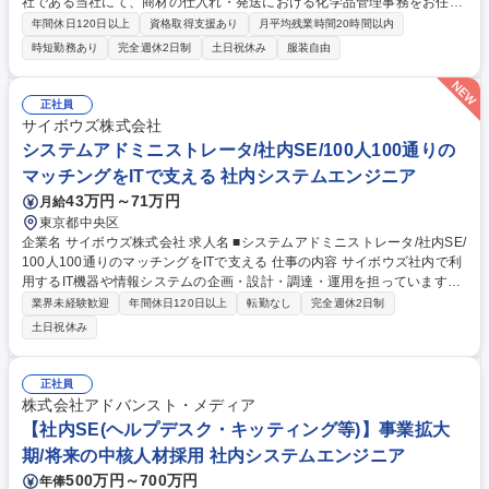
社である当社にて、商材の仕入れ・発送における化学品管理事務をお任せ
いたします。新規事業になる為、新規での管理体制の構築を担って頂きま
年間休日120日以上
資格取得支援あり
月平均残業時間20時間以内
す。 ■仕入れから保管・販売・運搬・廃棄までが法令どおりに行われてい
時短勤務あり
完全週休2日制
土日祝休み
服装自由
るかの管理 ■商材の受発注管理業務 ■保管・貯蔵の適切な管理業務 ■在
庫・帳簿の正確な記録および管理業務 ■事故・盗難発生時における迅速な
対応業務 募集職種 東京【化学品管理事務】半導体商社／年休123日 /毒劇
正社員
物・危険物取扱者歓迎
サイボウズ株式会社
システムアドミニストレータ/社内SE/100人100通りの
マッチングをITで支える 社内システムエンジニア
43万円～71万円
月給
東京都中央区
企業名 サイボウズ株式会社 求人名 ■システムアドミニストレータ/社内SE/
100人100通りのマッチングをITで支える 仕事の内容 サイボウズ社内で利
用するIT機器や情報システムの企画・設計・調達・運用を担っています。
情報システムの設計、構築、運用保守及びセキュリティ対策等の導入提案
業界未経験歓迎
年間休日120日以上
転勤なし
完全週休2日制
や展開等のサービスを提供しています。 【業務内容】■サイボウズの働き
土日祝休み
方を支えるITシステムの設計/構築/運用保守■社内用IaaS/SaaS/Idpの設計/
構築/運用保守■社内用オンプレミスサーバーの設計・運用保守■拠点の構
築・増床に伴うIT設備の設計、構築、運用保守 ※当社の企業理念を実現す
正社員
るための社内環境づくり、つまり「チームワークあふれる“会社”を創る」
株式会社アドバンスト・メディア
ために「いつでも、どこでも、誰とでも、最高の仕事ができるITを提供す
【社内SE(ヘルプデスク・キッティング等)】事業拡大
る」をミッションとしています 募集職種 ■システムアドミニストレータ/
期/将来の中核人材採用 社内システムエンジニア
社内SE/100人100通りのマッチングをITで支える
500万円～700万円
年俸