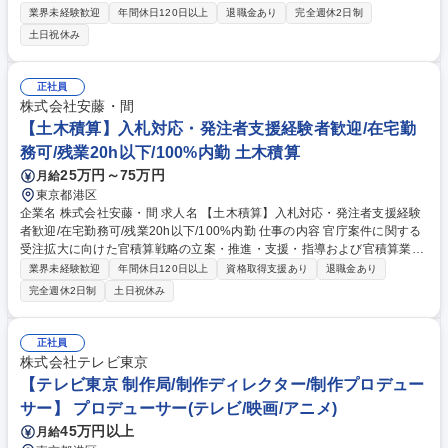
への進出など、私たちと共に新たなフィールドへ挑戦していただける仲間
業界未経験歓迎
年間休日120日以上
退職金あり
完全週休2日制
を歓迎します。 ・システム開発計画策定および企画 ・大規模システム開
土日祝休み
発プロジェクトの推進 ・IT戦略、ガバナンスに関する業務 ■変更の範囲：
会社の定める業務 募集職種 【福岡】情報システム関連業務（システム開
発など）◆土日祝休◆フレックス
正社員
株式会社安藤・間
【土木積算】入札対応・発注者支援経験者歓迎/在宅勤
務可/残業20h以下/100%内勤 土木積算
25万円～75万円
月給
東京都港区
企業名 株式会社安藤・間 求人名 【土木積算】入札対応・発注者支援経験
者歓迎/在宅勤務可/残業20h以下/100%内勤 仕事の内容 官庁案件に関する
受注拡大に向けた官積算戦略の立案・推進・支援・指導および官積算業務
を実施していただきます【案件詳細】ダム、トンネル、道路、都市土木
業界未経験歓迎
年間休日120日以上
資格取得支援あり
退職金あり
(シールド工法等)、上下水処理場、造成、震災復興支援等 (1)対象案件の官
完全週休2日制
土日祝休み
積算業務および各支店に対する指導・支援(2)発注者毎の官積算に関する営
業情報の収集・整理・分析と、これに係る営業部門への営業支援(3)官庁案
件に関する見積・入札査定の審査(官積算額の確認および建設本部との協
正社員
議)(4)各支店の設計変更案件に対する官積算支援・指導(5)官積算業務に係
株式会社テレビ東京
る技術者の育成・指導(6)官積算資料（工種別、企業者別）の収集、分析、
【テレビ東京 制作局/制作ディレクター/制作プロデュー
作成、補完 募集職種 【土木積算】入札対応・発注者支援経験者歓迎/在宅
サー】 プロデューサー(テレビ/映画/アニメ)
勤務可/残業20h以下/100%内勤
45万円以上
月給