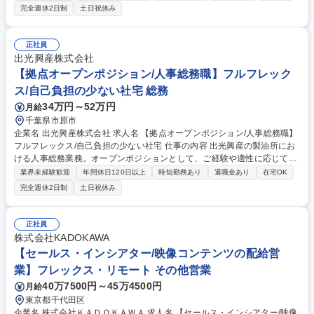
ーバル供給を支える重要ポジションです。 【業務詳細】■各国REACH(E
完全週休2日制
土日祝休み
U, UK, トルコ, 中国, 韓国, 台湾)への化学物質登録等の対■各国輸入実績数
量の集計および法適合状況の確認■外部コンサルタントとの連絡窓口業務■
化学物質管理システムの維持管理 【魅力・キャリア】部門内に研究・製
正社員
造・販売・サプライチェーンを擁し、将来的には専門職の極みだけでなく
出光興産株式会社
海外拠点や他部門のマネジャーなど柔軟なキャリア形成が可能です。 募集
【拠点オープンポジション/人事総務職】フルフレック
職種 PA【東京/製品安全担当(海外化学物質規制対応)】手当充実/フレック
ス/自己負担の少ない社宅 総務
ス
34万円～52万円
月給
千葉県市原市
企業名 出光興産株式会社 求人名 【拠点オープンポジション/人事総務職】
フルフレックス/自己負担の少ない社宅 仕事の内容 出光興産の製油所にお
ける人事総務業務。オープンポジションとして、ご経験や適性に応じて
「人事(労務・採用等)」や「総務(安全衛生・地域対応等)」などの実務を
業界未経験歓迎
年間休日120日以上
時短勤務あり
退職金あり
在宅OK
中心にお任せいたします。 【詳細】ご経験に応じ業務をお任せしていきま
完全週休2日制
土日祝休み
す。 ■人事：従業員の勤怠管理、給与計算、社会保険手続き、採用活動、
研修の企画・運営、福利厚生の管理 ■総務：製油所内の安全衛生管理、備
品・施設の維持管理、協力会社や近隣地域・行政との折衝・窓口対応、社
正社員
内イベントの企画運営 ※現場の声を聴きながら、国内外のエネルギー安定
株式会社KADOKAWA
供給を支える拠点の環境づくりを推進します。 募集職種 【拠点オープン
【セールス・インシアター/映像コンテンツの配給営
ポジション/人事総務職】フルフレックス/自己負担の少ない社宅
業】フレックス・リモート その他営業
40万7500円～45万4500円
月給
東京都千代田区
企業名 株式会社ＫＡＤＯＫＡＷＡ 求人名 【セールス・インシアター/映像