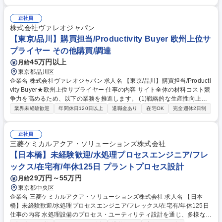
登録 ■原料の買い付け・仕入れ交渉 ■販売計画やプロモーション、販促施
策の立案 ■発売後の数値分析、課題抽出および改善対応 募集職種 【仕
正社員
入・商品開発/惣菜】リサーチから販売計画まで幅広く担当/イオングルー
株式会社ヴァレオジャパン
プ
【東京/品川】購買担当/Productivity Buyer 欧州上位サ
プライヤー その他購買/調達
45万円以上
月給
東京都品川区
企業名 株式会社ヴァレオジャパン 求人名 【東京/品川】購買担当/Producti
vity Buyer★欧州上位サプライヤー 仕事の内容 サイト全体の材料コスト競
争力を高めるため、以下の業務を推進します。 (1)戦略的な生産性向上（P
roductivity）の推進：■予算に基づきコスト削減を計画・実行(2)サプライ
業界未経験歓迎
年間休日120日以上
退職金あり
在宅OK
完全週休2日制
ヤーマネジメント：■主要サプライヤー（KAP）との関係構築・管理を行
いコモディティ組織をサポート(3)予算管理と実行：■サイト購買マネージ
ャーと連携し、サイト予算を策定(4)グローバル基準の導入(5)物流プロト
正社員
コルの最適化 募集職種 【東京/品川】購買担当/Productivity Buyer★欧州
三菱ケミカルアクア・ソリューションズ株式会社
上位サプライヤー
【日本橋】未経験歓迎/水処理プロセスエンジニア/フレ
ックス/在宅有/年休125日 プラントプロセス設計
29万円～55万円
月給
東京都中央区
企業名 三菱ケミカルアクア・ソリューションズ株式会社 求人名 【日本
橋】未経験歓迎/水処理プロセスエンジニア/フレックス/在宅有/年休125日
仕事の内容 水処理設備のプロセス・ユーティリティ設計を通じ、多様な産