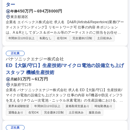
ター
450万円～694万8000円
年俸
東京都港区
企業名 エイベックス株式会社 求人名 【A&R(Artists&Repertoire)業務/アー
ティストブランディング】リモートワーク可 仕事の内容 本ポジション
は、A＆Rとしてダンス＆ボーカル等のアーティストのご担当をお任せい
たします。担当アーティストにおけるブランディング戦略立案から実行ま
年間休日120日以上
転勤なし
在宅OK
完全週休2日制
土日祝休み
で全般を実施いただきます。 【詳細】■楽曲選定、コンセプト設計、プロ
モーション企画など一気通貫で推進 ■アーティストの価値を最大化するた
めの企画立案とプロジェクト推進 ■リリースに関する宣伝プランニング ■
正社員
ヴィジュアルコンテンツのディレクション（MV・ジャケット・ライヴ映
パナソニックエナジー株式会社
像等の制作進行） ■リリースに伴う社内編成、素材管理、各部署とのコミ
ED【大阪/守口】生産技術/マイクロ電池の設備立ち上げ
ュニケーション ※ご経験や適性を鑑みて担当アーティストは決定 募集職
スタッフ 機械生産技術
種 【A&R(Artists&Repertoire)業務/アーティストブランディング】リモー
31万円～61万円
月給
トワーク可
大阪府守口市
企業名 パナソニックエナジー株式会社 求人名 ED【大阪/守口】生産技術/
マイクロ電池の設備立ち上げスタッフ 仕事の内容 IoT機器や防災インフラ
を支えるリチウム一次電池・ニッケル水素電池）の生産設備における、新
規導入時の立ち上げ・調整および現場改善を担当。自ら旋盤やフライス盤
業界未経験歓迎
年間休日120日以上
資格取得支援あり
時短勤務あり
を操り、生産設備開発・改善の役割です。 【具体的な仕事内容】■守口ま
退職金あり
在宅OK
完全週休2日制
土日祝休み
服装自由
たは海外拠点における設備の立ち上げ、調整、品種変更■製品の出来栄え
確認と品質改善■設備の安定稼働の維持・改善■突発トラブル時、旋盤・フ
ライス盤を用いた部材加工および溶接作業などによる設備復旧 募集職種 E
正社員