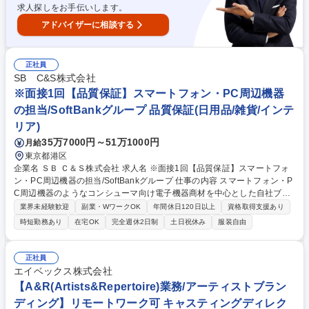
求人探しをお手伝いします。
アドバイザーに相談する
正社員
SB C&S株式会社
※面接1回【品質保証】スマートフォン・PC周辺機器
の担当/SoftBankグループ 品質保証(日用品/雑貨/インテ
リア)
35万7000円～51万1000円
月給
東京都港区
企業名 ＳＢ Ｃ＆Ｓ株式会社 求人名 ※面接1回【品質保証】スマートフォ
ン・PC周辺機器の担当/SoftBankグループ 仕事の内容 スマートフォン・P
C周辺機器のようなコンシューマ向け電子機器商材を中心とした自社ブラ
ンド製品（SoftBank SELECTION, GLIDiC)の品質維持、改善、向上等の
業界未経験歓迎
副業・WワークOK
年間休日120日以上
資格取得支援あり
業務をお任せいたします。 【対象商材】スマートフォンケース、液晶保護
時短勤務あり
在宅OK
完全週休2日制
土日祝休み
服装自由
フィルム、充電器・ケーブル、ワイヤレスイヤフォン、車載アクセサリ
ー、メモリー等 【詳細】■信頼性要求など、各種要求事項の作成または更
新 ■試作品・サンプル・量試の評価 ■工場に出向き、工場の品質管理体制
正社員
の監査（必要に応じて是正対応）■抜き取り検査 ■不具合（開発品、量産
エイベックス株式会社
品、市場品）の調査、解析、対策、再発防止の実施、または管理 等 募集
【A&R(Artists&Repertoire)業務/アーティストブラン
職種 ※面接1回【品質保証】スマートフォン・PC周辺機器の担当/SoftBan
ディング】リモートワーク可 キャスティングディレク
kグループ