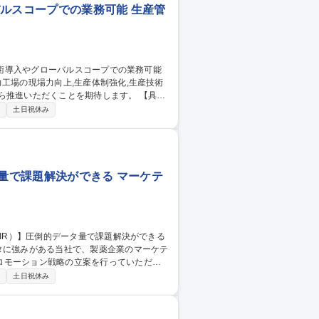
バルスコープでの業務可能 生産管
工場の現場力向上,生産体制強化,生産技術
進いただくことを期待します。 【具体
 ■自社工場･協力工場を含めた安全･品質面
制
土日祝休み
･実行 ■将来の生産体制の検討,事業会社への
会社との連携による課題抽出,改善テーマの設
域)】
タ量で課題解決ができる マーケテ
タに強みがある当社で、製薬企業のマーケテ
ロモーション戦略の立案を行っていただき
制
土日祝休み
医師の選定や、市場のポジショニング分
チで顧客の意思決定を支援します。単なる
の本質的な解決へと導くポジションです。