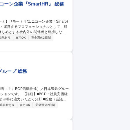
ーン企業『SmartHR』 総務
はじめとする社内外の関係者と連携しなが
勤務あり
在宅OK
完全週休2日制
ス改善 募集職種 【総務/フ
グループ 総務
力いただく分野 ■総務（会議体
経営会議等の特に重要な会議体の計画的かつ
退職金あり
在宅OK
完全週休2日制
 -事業方針・計画に沿った中長期的イノベー
野に入れた業務改革活動の企画と運営 ■その
務担当（主