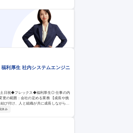
常時や事故発生時に発生状況、復旧見込みな
ス 福利厚生 社内システムエンジニ
範囲：会社の定める業務 【成長や挑
ンを結び付け、人と組織が共に成長しながら価
専門力の向上に加え、社員の自律的な成長
祝休み
つくるための人事評価・処遇制度の見直し
社内SE※DX