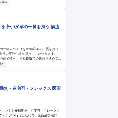
祝休み
りを牽引/変革の一翼を担う 物流
運営の実務中核を担っていただきます。
統合力を高めるべく全社横断での挑戦を進めてい
業価値に直結するグローバル横断機能とし
休み
した意思決定を、米国・欧州・アジアと多種
中核を担っていただきます。 募集職
革の一翼を担う
勤無・在宅可・フレックス 医薬
ティングを行う当社にて、医薬品製法開