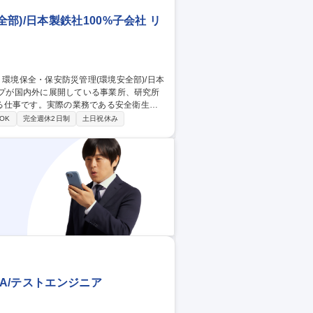
)/日本製鉄社100%子会社 リ
る仕事です。実際の業務である安全衛生、
OK
完全週休2日制
土日祝休み
及び、国内外グループ会社全社における安全
案・実行管理■国内事業所、及び、国内外
応■各種工業会・協会対応 募集職種
00%子会社
QA/テストエンジニア