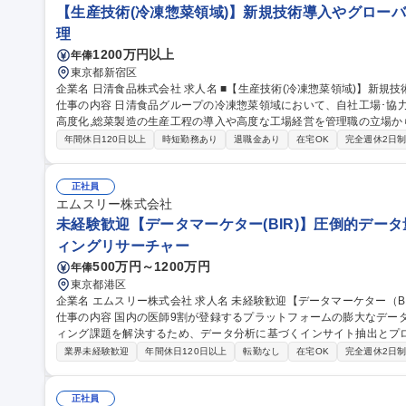
【生産技術(冷凍惣菜領域)】新規技術導入やグロー
理
1200万円以上
年俸
東京都新宿区
企業名 日清食品株式会社 求人名 ■【生産技術(冷凍惣菜領域)】新規技術導入やグローバルスコープでの業務可能
仕事の内容 日清食品グループの冷凍惣菜領域において、自社工場･協力
高度化,総菜製造の生産工程の導入や高度な工場経営を管理職の立場から推
的には】■低温工場の本社生産管理 ■低温工場の作業平準の立案～更新
年間休日120日以上
時短勤務あり
退職金あり
在宅OK
完全週休2日
の指導,管理,運用提案･実装 ■新製品等のライン選定,設備投資案の立案
提案,生産体制構築 ■自社工場における工場人材の育成 ■各工場･事業
定･推進 ■協力工場を含む生産拠点の現場力向上,ガバナンス強化,改善指導 募集職種 ■【生産技術(冷凍惣菜領
正社員
新規技術導入やグローバルスコープでの業務可能
エムスリー株式会社
未経験歓迎【データマーケター(BIR)】圧倒的デー
ィングリサーチャー
500万円～1200万円
年俸
東京都港区
企業名 エムスリー株式会社 求人名 未経験歓迎【データマーケター（BIR）】圧倒的データ量で課題解決ができる
仕事の内容 国内の医師9割が登録するプラットフォームの膨大なデー
ィング課題を解決するため、データ分析に基づくインサイト抽出とプ
ます。 【具体的には】クライアントである製薬企業に対し、医師のアンケート結果や行動履歴などのデータを活
業界未経験歓迎
年間休日120日以上
転勤なし
在宅OK
完全週休2日
用し、効果的なマーケティング戦略を立案・実行します。ターゲット
析、最適なメッセージの策定など、データに基づく論理的なアプロー
データ集計にとどまらず、自ら仮説を立てて施策を実行し、医療課題
正社員