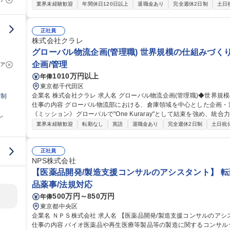
ク・危機管理対応 ■コンタクトセンターのDX推進・変革 募集職種 ★【日清食品HD/管理職採用】CCC (カスタマ
業界未経験歓迎
年間休日120日以上
退職金あり
完全週休2日制
土日
ーコミュニケーションセンター)
正社員
株式会社クラレ
グローバル物流企画(管理職) 世界規模の仕組みづく
企画/管理
ア
1010万円以上
年俸
東京都千代田区
企業名 株式会社クラレ 求人名 グローバル物流企画(管理職)◆世界規模の仕組みづくりを牽引/変革の一翼を担う
日制
仕事の内容 グローバル物流部における、倉庫領域を中心とした企画・
《ミッション》グローバルで"One Kuraray"として結束を強め、
し
る当社にて、当部は、各国・各事業部に分散していた物流機能を、事
業界未経験歓迎
転勤なし
英語
退職金あり
完全週休2日制
土日祝
て強化するべく2022年に設立しました。本ポジションでは経営が下
多様な現場制約の中で、実際に動くオペレーションへと落とし込む、実装の
種 グローバル物流企画(管理職)◆世界規模の仕組みづくりを牽引/変
正社員
NPS株式会社
【医薬品開発/製造支援コンサルのアシスタント】 転
品薬事/法規対応
500万円～850万円
年俸
東京都中央区
企業名 ＮＰＳ株式会社 求人名 【医薬品開発/製造支援コンサルのアシスタント】◆転勤無・在宅可・フレックス
仕事の内容 バイオ医薬品や再生医療等製品等の製造に関するコンサル