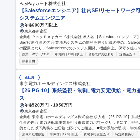
募集職種 未経験歓迎【データマーケター（BIR）】圧倒的データ量で
PayPayカード株式会社
【Salesforceエンジニア】社内SE/リモートワーク可
システムエンジニア
600万円以上
年俸
東京都新宿区
企業名 ＰａｙＰａｙカード株式会社 求人名 【Salesforceエンジニア】社内SE/リモートワーク可/フルフレックス/
Sier歓迎 仕事の内容 業務系システムの開発を担う組織の中の、Saleceforce導入、開発・運用を担当するチームへ
の配属となり、Salesforceでのシステム開発、機能向上、保守を担っていただきます。 
（DX本部やコンタクトセンターなど）と共に、要件定義、システム設
副業・WワークOK
年間休日120日以上
資格取得支援あり
退職金あり
ローンチ、保守運用■Salesforceの設定、APEXコード作成、画面作成な
服装自由
段階にあり、これからさまざまな機能を構築していくフェーズです。
ス、保守まで、幅広いプロセスに関わることができます。 募集職種 【Salesforceエンジニア】社内SE/リモート
ワーク可/フルフレックス/Sier歓迎
正社員
東京電力ホールディングス株式会社
【26-PG-10】系統監視・制御_電力安定供給・電
ス
520万円～1050万円
年俸
東京都新宿区
企業名 東京電力ホールディングス株式会社 求人名 【26-PG-10】系統監視・制御_電力安定供給・電力品質維持
仕事の内容 電力送配電事業を担う東京電力パワーグリッドにて、担
的とした以下業務をご経験に応じてご担当。 ■電力系統の監視・制御
る 担当エリアの電力系統全体を監視し、電圧の変化・電力の流れをリアルタイムで監視・制御。 ■事故・トラブ
業界未経験歓迎
年間休日120日以上
資格取得支援あり
時短勤務あり
ル対応：事故やトラブル発生時には、チームメンバーと連携の上、迅