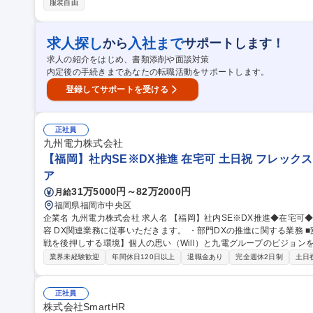
服装自由
した、緊急なシステム操作あり) ■社内への情報発信：電力系統の異
どを迅速に社内共有し、関係箇所との協力体制の強化を行う。 募集職種 【26-PG-10】系統監視・制御_電力安定
供給・電力品質維持
求人探し
入社まで
から
サポートします！
求人の紹介をはじめ、書類添削や面談対策
内定後の手続きまであなたの転職活動をサポートします。
登録してサポートを受ける
正社員
九州電力株式会社
【福岡】社内SE※DX推進 在宅可 土日祝 フレック
ア
31万5000円～82万2000円
月給
福岡県福岡市中央区
企業名 九州電力株式会社 求人名 【福岡】社内SE※DX推進◆在宅可◆土日祝◆フレックス◆福利厚生◎ 仕事の内
容 DX関連業務に従事いただきます。 ・部門DXの推進に関する業務 ■変更の
戦を後押しする環境】個人の思い（Will）と九電グループのビジョ
値創出につなげていく人的資本経営を推進しています。事業を支える
業界未経験歓迎
年間休日120日以上
退職金あり
完全週休2日制
土日
と学びを支援する教育・研修の充実、多様な人材が活躍できる環境を
など、自律的な成長・挑戦を支援する環境整備にも積極的に取り組んでいます。 募集職種 【福岡】
推進◆在宅可◆土日祝◆フレックス◆福利厚生◎
正社員
株式会社SmartHR