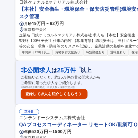
日鉄ケミカル&マテリアル株式会社
【本社】安全衛生・環境保全・保安防災管理(環境安全部
スク管理
49万円～62万円
月給
東京都中央区
企業名 日鉄ケミカル＆マテリアル株式会社 求人名 【本社】安全衛生・環境保全・保安防災管理(環境安全部)/日本
製鉄社100%子会社 仕事の内容 【募集背景】環境安全は、当社グループが国内外に展開している事業所、研究所
等の安全・環境・防災等のリスクを低減し、企業活動の基盤を強化す
保安防災、及び、環境保全等 のテーマは、法的側面及び社会的な企業責任からもますます重要となってきてお
年間休日120日以上
資格取得支援あり
時短勤務あり
退職金あり
在宅
り、その陣容強化(対応人員の増強)の為 【業務詳細】■国内事業所、
衛生、環境保全、保安防災管理■全社レスポンシブルケア活動方針の立
グループ会社全社における監査対応■社内教育、理解活動■事故、トラブル対
※
非公開求人
25
万件
は
以上
【本社】安全衛生・環境保全・保安防災管理(環境安全部)/日本製鉄社1
ご登録いただくと、約
25
万件の非公開求人から
ご希望に沿った求人をご紹介します。
※
2026年3月31日時点 ※求人数＝採用予定人数
登録して求人を紹介してもらう
正社員
ニンテンドーシステムズ株式会社
QAプロセスコーディネーター リモートOK/副業可 
520万円～1500万円
年俸
東京都渋谷区