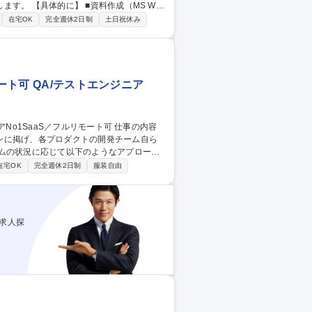
MS Wor
理 ■クライアントリレーション（メール対応、電
在宅OK
完全週休2日制
土日祝休み
どの顧客向け資料作成のサポート 募集
宅可・フレックス
ート可 QA/テストエンジニア
ンに掲げ、各プロダクトの開発チーム自ら
■開発チームの外から品質保証能力の獲得支援
在宅OK
完全週休2日制
服装自由
すべき業務の変更の範囲：会社の定める業
ート可
求人探