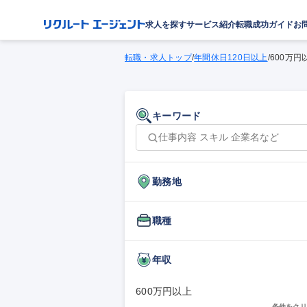
求人を探す
サービス紹介
転職成功ガイド
お
転職・求人トップ
/
年間休日120日以上
/
600万円
キーワード
勤務地
職種
年収
600万円以上
条件をクリ