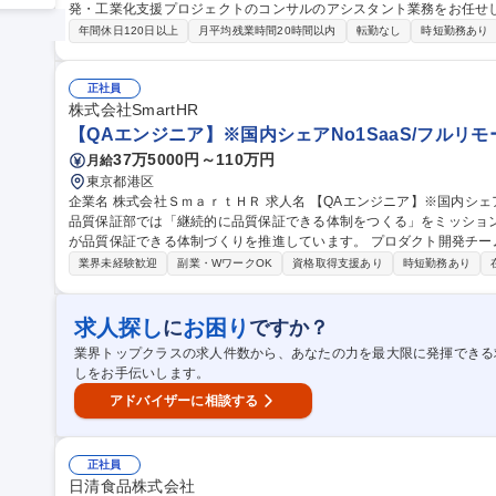
発・工業化支援プロジェクトのコンサルのアシスタント業務をお任せします。 【具体的に】 ■資料作成（
d／ Excel／Powerpoint）、打合せ議事録作成 ■スケジュール管
年間休日120日以上
月平均残業時間20時間以内
転勤なし
時短勤務あり
話対応など）プロジェクト管理等のサポート ■提案書・見積書・契約書な
職種 【医薬品開発/製造支援コンサルのアシスタント】◆転勤無・在
正社員
株式会社SmartHR
【QAエンジニア】※国内シェアNo1SaaS/フルリモ
37万5000円～110万円
月給
東京都港区
企業名 株式会社ＳｍａｒｔＨＲ 求人名 【QAエンジニア】※国内シェアNo1SaaS／フルリモート可 仕事の内容
品質保証部では「継続的に品質保証できる体制をつくる」をミッショ
が品質保証できる体制づくりを推進しています。 プロダクト開発チームの状況に応じて以下のようなアプローチ
を行っています。 ■開発チームに参画しプロダクト開発体制を構築 
業界未経験歓迎
副業・WワークOK
資格取得支援あり
時短勤務あり
■開発チームの品質保証がより楽になるための施策立案・実施 【従事
務】 募集職種 【QAエンジニア】※国内シェアNo1SaaS／フルリモ
求人探し
お困り
に
ですか？
業界トップクラスの求人件数から、あなたの力を最大限に発揮できる
しをお手伝いします。
アドバイザーに相談する
正社員
日清食品株式会社