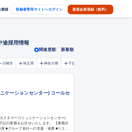
企業様
登録者専用サイトへログイン
新規会員登録（無料）
・中途採用情報
関連度順
新着順
川崎市
埼玉県
神奈川県
千葉市
大阪府
千葉県
ュニケーションセンター) コールセ
業務をお任せいたします。 【業務詳
改善 ■グループ各社への支援・連携 ■リス