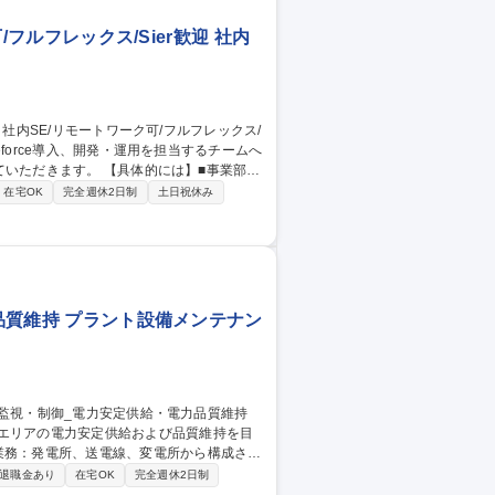
課題解決ができる
/フルフレックス/Sier歓迎 社内
【具体的には】■事業部門
計■開発ベンダーと共に、開発、テスト、
在宅OK
完全週休2日制
土日祝休み
ど 【魅力】現在はSalesforceの導入初期
そのため要件定義から設計・開発、リリー
力品質維持 プラント設備メンテナン
当エリアの電力安定供給および品質維持を目
業務：発電所、送電線、変電所から構成され
退職金あり
在宅OK
完全週休2日制
速・適確に復旧操作を実施(色の違いを判断