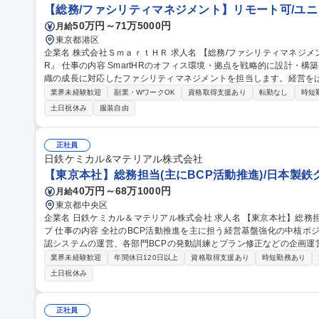
【総務/ファシリティマネジメント】リモート可/ユニコ
50万円～71万5000円
月給
東京都港区
企業名 株式会社ＳｍａｒｔＨＲ 求人名 【総務/ファシリティマネジメント】リモート可/ユニコーン企業『SmartH
R』 仕事の内容 SmartHRのオフィス環境・拠点を戦略的に設計・構築・運営するプロフェッショナルとして、組
織の成長に対応したファシリティマネジメントを担当します。経営を
ら、 下記業務を担っていただきます。 ■オフィス戦略・コンセプト設計 ■拠点構築・オフィス環境の整備や維持 ■
業界未経験歓迎
副業・WワークOK
資格取得支援あり
転勤なし
時短
ビルオーナー・外部パートナーとの交渉やコスト管理 ■データドリブンなワークプレイ
土日祝休み
服装自由
ァシリティマネジメント】リモート可/ユニコーン企業『SmartHR』
正社員
日鉄ケミカル&マテリアル株式会社
【東京本社】総務担当(主にBCP活動推進)/日本製鉄
40万円～68万1000円
月給
東京都中央区
企業名 日鉄ケミカル＆マテリアル株式会社 求人名 【東京本社】総務担当（主にBCP活動推進）／日本製鉄グルー
プ 仕事の内容 全社のBCP活動推進を主に担う経営基盤強化の中核ポジションです。 【詳細】■BCP：社員安否確
認システムの運営、各部門BCPの発動訓練とプラン修正などの企画運営 ※特に注
運営、規程管理、組織戦略、業務改革など） -株主総会、取締役会、
業界未経験歓迎
年間休日120日以上
資格取得支援あり
時短勤務あり
円滑な運営／-会社のルールである規程の策定、定期的維持メンテなど
土日祝休み
ション視点での全社組織戦略の策定／ -将来のDX活動への広がりも視
他（オフィス管理/管財、社内外コミュニケーションツールの企画・運営等） 募集職種 【東京本社】総
にBCP活動推進）／日本製鉄グループ
正社員