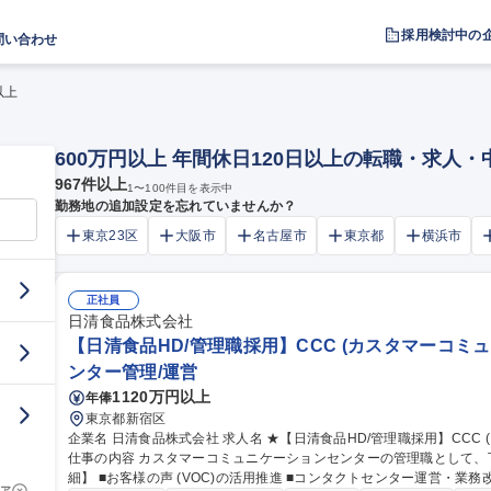
採用検討中の
問い合わせ
以上
600万円以上 年間休日120日以上の転職・求人
967
件以上
1
〜
100
件目を表示中
勤務地の追加設定を忘れていませんか？
東京23区
大阪市
名古屋市
東京都
横浜市
正社員
日清食品株式会社
【日清食品HD/管理職採用】CCC (カスタマーコミ
ンター管理/運営
1120万円以上
年俸
東京都新宿区
企業名 日清食品株式会社 求人名 ★【日清食品HD/管理職採用】CCC (カスタマーコミュニケーションセンター)
仕事の内容 カスタマーコミュニケーションセンターの管理職として、下記の
細】 ■お客様の声 (VOC)の活用推進 ■コンタクトセンター運営・業務
ア