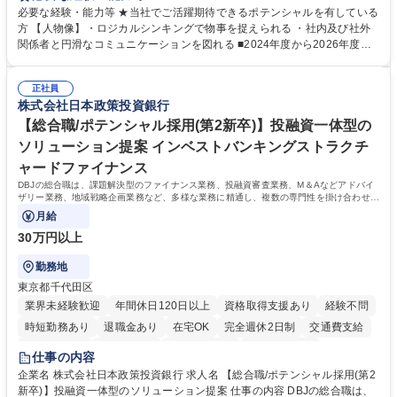
務 ■営業部門の企画スタッフ、ルート営業 【キャリアパス】入社後の配属
必要な経験・能力等 ★当社でご活躍期待できるポテンシャルを有している
ポジションで一定期間ご活躍頂いた後、本人の適性及び将来のキャリアを
方 【人物像】・ロジカルシンキングで物事を捉えられる ・社内及び社外
鑑みてジョブローテーションを行います。 【育成】OJTでの現場育成や研
関係者と円滑なコミュニケーションを図れる ■2024年度から2026年度ま
修カリキュラムを通じて、Daigasグループの業務で必要となる知識につい
での3ヵ年を対象とする「Daigasグループ中期経営計画2026」を策定しま
て学んでいただきます。 募集職種 【第二新卒】事務系総合職 #関西を代
した。https://www.osakagas.co.jp/company/press/pr2024/1777576_564
表するインフラ企業 #ポテンシャル採用
正社員
72.html ■エネルギーセキュリティの不安定化や気候変動による自然災害の
株式会社日本政策投資銀行
甚大化など、これまで以上に社会課題解決の重要性が高まっています。
「未来の日常」の創造に向けて持続可能な社会の実現に貢献してまいりま
【総合職/ポテンシャル採用(第2新卒)】投融資一体型の
す。 学歴・資格 学歴：大学院 大学 語学力： 資格：
ソリューション提案 インベストバンキングストラクチ
ャードファイナンス
DBJの総合職は、課題解決型のファイナンス業務、投融資審査業務、M＆Aなどアドバイ
ザリー業務、地域戦略企画業務など、多様な業務に精通し、複数の専門性を掛け合わせて
広く社会に貢献していく職種です。
月給
30万円以上
勤務地
東京都千代田区
業界未経験歓迎
年間休日120日以上
資格取得支援あり
経験不問
時短勤務あり
退職金あり
在宅OK
完全週休2日制
交通費支給
駅近5分以内
土日祝休み
第二新卒歓迎
寮・社宅あり
仕事の内容
食事補助あり
託児所あり
企業名 株式会社日本政策投資銀行 求人名 【総合職/ポテンシャル採用(第2
新卒)】投融資一体型のソリューション提案 仕事の内容 DBJの総合職は、