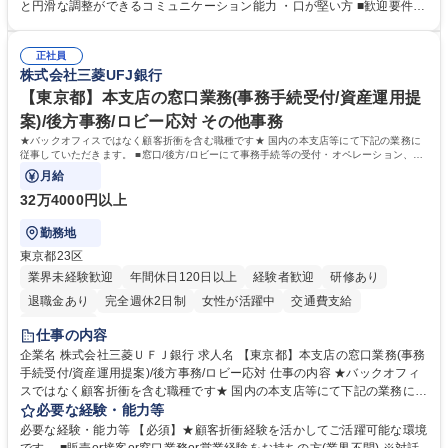
怠管理 ・官公庁への各種提出 ・法定の会議運営（評議員会、理事会） ・
と円滑な調整ができるコミュニケーション能力 ・口が堅い方 ■歓迎要件
コンプライアンス ・内部規程やルールの管理、整備、文書管理 ・契約関
・採用業務経験 ・英語に抵抗がない方 ・営業経験 学歴・資格 学歴：大学
連 ・衛生管理 ・防災関連・公的助成金の管理・オフィス、ファシリティ
院 大学 高専 短大 専修学校 高校 語学力： 資格：
管理 ・福利厚生関連 ・職員からの問合せ、相談対応 ・その他日常の総務
正社員
株式会社三菱UFJ銀行
業務全般 募集職種 【東京／文京区】公益財団法人の総務人事業務／年間
休日125日
【東京都】本支店の窓口業務(事務手続受付/資産運用提
案)/後方事務/ロビー応対 その他事務
★バックオフィスではなく顧客折衝を含む職種です★ 国内の本支店等にて下記の業務に
従事していただきます。 ■窓口/後方/ロビーにて事務手続等の受付・オペレーション、お
客様対応
月給
32万4000円以上
勤務地
東京都23区
業界未経験歓迎
年間休日120日以上
経験者歓迎
研修あり
退職金あり
完全週休2日制
女性が活躍中
交通費支給
土日祝休み
仕事の内容
企業名 株式会社三菱ＵＦＪ銀行 求人名 【東京都】本支店の窓口業務(事務
手続受付/資産運用提案)/後方事務/ロビー応対 仕事の内容 ★バックオフィ
スではなく顧客折衝を含む職種です★ 国内の本支店等にて下記の業務に従
事していただきます。 ■窓口/後方/ロビーにて事務手続等の受付・オペレ
必要な経験・能力等
ーション、お客様対応 ■窓口にて、ご来店された個人のお客様に対して金
必要な経験・能力等 【必須】★顧客折衝経験を活かしてご活躍可能な環境
融商品のご提案 ■効率的な事務運用の検討・構築等 ≪業務紹介：ご応募前