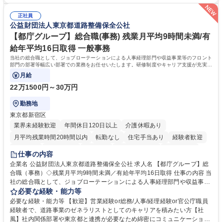
メディアとして、個人旅行文化の拡大と定着を担ってきたブランドに携わ
国策事業です。「GOOD LUCK TRIP」は、海外旅行ガイドブックと同様
ることが可能です。 ■国内旅行ガイドブックは立ち上げ間もない新規事業
に、インバウンドのトップブランドに成長しております■旅が業務であ
正社員
であり、「地球の歩き方」としてどう取り組むか、共に形を作るコアメン
公益財団法人東京都道路整備保全公社
り、日常です。旅好きにはこれ以上ない環境です 募集職種 【企画営業/行
バーとして活躍いただきます。 学歴・資格 学歴：大学院 大学 語学力： 資
政・企業向け観光推進支援】旅行ガイドブック『地球の歩き方』
格：
【都庁グループ】総合職(事務) 残業月平均9時間未満/有
給年平均16日取得 一般事務
当社の総合職として、ジョブローテーションによる人事経理部門や収益事業等のフロント
部門の部署等幅広い部署での業務をお任せいたします。研修制度やキャリア支援が充実し
ております！ ※下記業務詳細
月給
22万1500円～30万円
勤務地
東京都新宿区
業界未経験歓迎
年間休日120日以上
介護休暇あり
月平均残業時間20時間以内
転勤なし
住宅手当あり
経験者歓迎
研修あり
退職金あり
賞与あり
完全週休2日制
交通費支給
仕事の内容
駅近5分以内
資格取得手当あり
食事補助あり
企業名 公益財団法人東京都道路整備保全公社 求人名 【都庁グループ】総
合職（事務）◇残業月平均9時間未満／有給年平均16日取得 仕事の内容 当
社の総合職として、ジョブローテーションによる人事経理部門や収益事業
等のフロント部門の部署等幅広い部署での業務をお任せいたします。研修
必要な経験・能力等
制度やキャリア支援が充実しております！ ※下記業務詳細 【業務詳細】■
必要な経験・能力等 【歓迎】営業経験or総務/人事/経理経験or官公庁職員
管理部門：広報、人事、経理など当公社の運営に係る管理業務 ■収益部
経験者で、道路事業のゼネラリストとしてのキャリアを積みたい方【社
門：駐車場の新規開拓、管理運営、新宿駅西口広場の「イベントコーナ
風】社内関係部署や東京都と連携が必要なため綿密にコミュニケーション