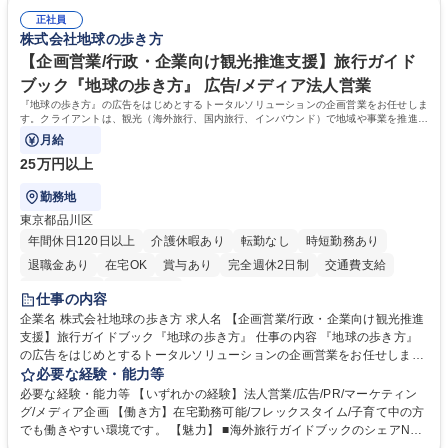
総務人事＜未経験歓迎＞◇三菱電機G・社会インフラを支える/年休127日
ミュニケーション能力を持っている方 ・人事総務領域に興味がありゼネラ
正社員
リスト志向をお持ちの方 学歴・資格 学歴：大学院 大学 語学力： 資格：
株式会社地球の歩き方
【企画営業/行政・企業向け観光推進支援】旅行ガイド
ブック『地球の歩き方』 広告/メディア法人営業
『地球の歩き方』の広告をはじめとするトータルソリューションの企画営業をお任せしま
す。クライアントは、観光（海外旅行、国内旅行、インバウンド）で地域や事業を推進し
たい国内外の行政や企業です。
月給
25万円以上
勤務地
東京都品川区
年間休日120日以上
介護休暇あり
転勤なし
時短勤務あり
退職金あり
在宅OK
賞与あり
完全週休2日制
交通費支給
駅近5分以内
土日祝休み
仕事の内容
企業名 株式会社地球の歩き方 求人名 【企画営業/行政・企業向け観光推進
支援】旅行ガイドブック『地球の歩き方』 仕事の内容 『地球の歩き方』
の広告をはじめとするトータルソリューションの企画営業をお任せしま
す。クライアントは、観光（海外旅行、国内旅行、インバウンド）で地域
必要な経験・能力等
や事業を推進したい国内外の行政や企業です。 【業務詳細】■『地球の歩
必要な経験・能力等 【いずれかの経験】法人営業/広告/PR/マーケティン
き方』は海外旅行ガイドブックのNo.1ブランドであり、国内旅行において
グ/メディア企画 【働き方】在宅勤務可能/フレックスタイム/子育て中の方
も牽引しております。観光推進支援においても、業界を牽引する意欲的な
でも働きやすい環境です。 【魅力】 ■海外旅行ガイドブックのシェアNo.1
取り組みが期待されています■インバウンドは、日本の地域の未来を担う