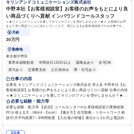
キリンアンドコミュニケーションズ株式会社
務・人事】未経験歓迎/日立グループ/組織運営を支えるゼネラリストを目
■衛生管理者の資格をお持ちの方 学歴・資格 学歴：大学院 大学 高専 短大
指す
専修学校 高校 語学力： 資格：
中野本社【お客様相談室】お客様のお声をもとにより良
い商品づくりへ貢献 インバウンドコールスタッフ
≪★コミュニケーションを通してキリンのファンを増やしませんか？★≫ お客様のお声
をより良い商品づくりに活かしていく上で、窓口となるお客様相談室でのお仕事です。
月給
30万円
勤務地
東京都中野区
業界未経験歓迎
年間休日120日以上
退職金あり
在宅OK
賞与あり
交通費支給
土日祝休み
寮・社宅あり
仕事の内容
企業名 キリンアンドコミュニケーションズ株式会社 求人名 中野本社【お
客様相談室】お客様のお声をもとにより良い商品づくりへ貢献 仕事の内容
≪★コミュニケーションを通してキリンのファンを増やしませんか？★≫
お客様のお声をより良い商品づくりに活かしていく上で、窓口となるお客
必要な経験・能力等
様相談室でのお仕事です。 日々お客様からいただくキリングループへのご
必要な経験・能力等 【必須】コールセンターやお客様相談室の業務経験、
意見を、企業活動に活かしています。お客様からの声に迅速かつ誠意をも
PCが使える方（Word・Excel）【働き方】在宅勤務・リモートワーク相
って対応、情報提供するとともにグループ内活動に反映しています。 【具
談可/月平均残業7～8時間程度 【入社後の研修】着任から1か月は電話対応
体的には】電話応対、メール、お手紙対応、ご指摘品調査報告書作成、有
のOJTを中心に実施し、電話対応に慣れた段階でメール・手紙のOJTを実
人チャットボット対応など。 【1日の対応件数】■電話：月間一人当たり
施する予定です。独り立ち以降もしっかりフォローする体制を整えていま
平均100件前後■メール・手紙：同上40件前後 募集職種 中野本社【お客様
正社員