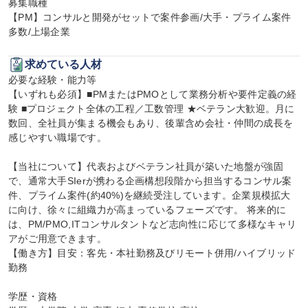
募集職種

【PM】コンサルと開発がセットで案件参画/大手・プライム案件
多数/上場企業
求めている人材
必要な経験・能力等

【いずれも必須】■PMまたはPMOとして業務分析や要件定義の経
験 ■プロジェクト全体の工程／工数管理 ★ベテラン大歓迎。月に
数回、全社員が集まる機会もあり、後輩含め会社・仲間の成長を
感じやすい職場です。

【当社について】代表およびベテラン社員が築いた地盤が強固
で、通常大手SIerが携わる企画構想段階から担当するコンサル案
件、プライム案件(約40%)を継続受注しています。企業規模拡大
に向け、徐々に組織力が高まっているフェーズです。 将来的に
は、PM/PMO,ITコンサルタントなど志向性に応じて多様なキャリ
アがご用意できます。

【働き方】目安：客先・本社勤務及びリモート併用/ハイブリッド
勤務

学歴・資格
