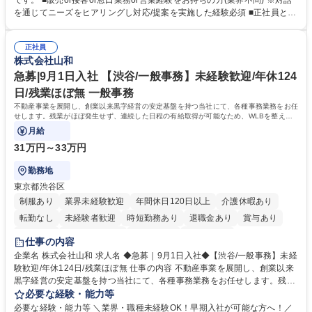
です。 ■販売or接客or窓口業務or営業経験をお持ちの方(業界不問) ※対話
に必ずご覧ください≫ ※記事 https://www.mysite.bk.mufg.jp/career/circle/
を通じてニーズをヒアリングし対応/提案を実施した経験必須 ■正社員とし
article17/ ※動画 https://youtu.be/H-S7HaJqqbg 募集職種 【東京都】本支
ての就業経験1年以上 【歓迎】■金融業界での就業経験■銀行での預金為替
店の窓口業務(事務手続受付/資産運用提案)/後方事務/ロビー応対
事務経験 ■金融商品の提案・販売経験 ≪魅力≫研修やOJT環境が整ってい
正社員
るので安心して入行いただけます。 幅広いキャリアの選択肢があり、公募
株式会社山和
や社内副業等を活用し、 一人ひとりが挑戦できるカルチャーが浸透してい
ます。 学歴・資格 学歴：大学院 大学 高専 短大 専修学校 高校 語学力：
急募|9月1日入社 【渋谷/一般事務】未経験歓迎/年休124
資格：
日/残業ほぼ無 一般事務
不動産事業を展開し、創業以来黒字経営の安定基盤を持つ当社にて、各種事務業務をお任
せします。残業がほぼ発生せず、連続した日程の有給取得が可能なため、WLBを整えた
い方にお勧めの環境です！
月給
31万円～33万円
勤務地
東京都渋谷区
制服あり
業界未経験歓迎
年間休日120日以上
介護休暇あり
転勤なし
未経験者歓迎
時短勤務あり
退職金あり
賞与あり
育休あり
完全週休2日制
交通費支給
土日祝休み
仕事の内容
企業名 株式会社山和 求人名 ◆急募｜9月1日入社◆【渋谷/一般事務】未経
験歓迎/年休124日/残業ほぼ無 仕事の内容 不動産事業を展開し、創業以来
黒字経営の安定基盤を持つ当社にて、各種事務業務をお任せします。残業
がほぼ発生せず、連続した日程の有給取得が可能なため、WLBを整えたい
必要な経験・能力等
方にお勧めの環境です！ 入社後はOJTを通じて丁寧に研修を行いますの
必要な経験・能力等 ＼業界・職種未経験OK！早期入社が可能な方へ！／