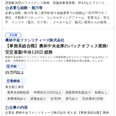
課題解決型のファイナンス業務、投融資審査業務、M＆Aなどアドバイザ
リー業務、地域戦略企画業務など、多様な業務に精通し、複数の専門性を
必要な経験・能力等
掛け合わせて広く社会に貢献していく職種です。 入社後は、横断的なロー
必要な経験・能力等 第二新卒歓迎※金融業界での経験は一切不問です！
テーションを経て適性や専門性に応じたキャリアを形成していただきま
商社、不動産デベロッパー、コンサルティングファーム、監査法人、官公
す。総合職として入社いただき、下記いずれかの部門でご活躍いただきま
庁、インフラ（電力、ガス等）、メーカーなど、幅広い業界からの採用実
す。※未経験の方に関しては、入行後3ヶ月間の金融の実務を学んでいた
績があります。 ＜求める人物像＞DBJでは、強い社会的使命感をもち、今
だく研修を準備しております。 ・法人RM業務・金融機能業務・コーポレ
後の日本のあり方を俯瞰する総合性と、金融分野のフロンティアを切り拓
ート・ナレッジ業務 ※それぞれの業務内容に関しては、別途その他労働条
正社員
く高い志を併せもった人材を求めています。ポテンシャル採用（第2新
農林中金ファシリティーズ株式会社
件備考欄に記載 募集職種 【総合職/ポテンシャル採用(第2新卒)】投融資一
卒）では、金融業界での経験や知識を問いません。新たな時代を見据え
体型のソリューション提案
て、複雑化する社会課題の解決に向けて先鞭をつける役割を担いたい、と
【事務系総合職】農林中央金庫のバックオフィス業務/
いう気概をお持ちの方を心待ちにしています。 学歴・資格 学歴：大学院
安定基盤/年休120日 総務
大学 語学力： 資格：
農林中央金庫のファシリティマネジメント関連業務を行うグループ会社である当社にて、
総務・庶務業務やファシリティマネジメントを行う事務系総合職を募集いたします。
月給
25万円以上
勤務地
東京都江東区
業界未経験歓迎
年間休日120日以上
資格取得支援あり
転勤なし
食費補助あり
退職金あり
在宅OK
賞与あり
完全週休2日制
インセンティブあり
交通費支給
土日祝休み
仕事の内容
企業名 農林中金ファシリティーズ株式会社 求人名 【事務系総合職】農林