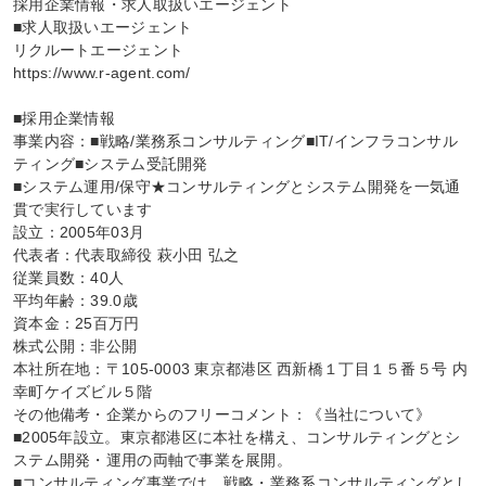
採用企業情報・求人取扱いエージェント

■求人取扱いエージェント

リクルートエージェント

https://www.r-agent.com/

■採用企業情報

事業内容：■戦略/業務系コンサルティング■IT/インフラコンサル
ティング■システム受託開発

■システム運用/保守★コンサルティングとシステム開発を一気通
貫で実行しています

設立：2005年03月

代表者：代表取締役 萩小田 弘之

従業員数：40人

平均年齢：39.0歳

資本金：25百万円

株式公開：非公開

本社所在地：〒105-0003 東京都港区 西新橋１丁目１５番５号 内
幸町ケイズビル５階

その他備考・企業からのフリーコメント：《当社について》

■2005年設立。東京都港区に本社を構え、コンサルティングとシ
ステム開発・運用の両軸で事業を展開。

■コンサルティング事業では、戦略・業務系コンサルティングとし