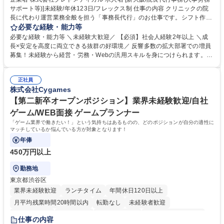
サポート等)]未経験/年休123日/フレックス制 仕事の内容 クリニックの院
長に代わり運営業務全般を担う「事務長代行」のお仕事です。シフト作成
や経費処理、採用・HP管理などバックオフィス全般を企画サポート。丁
必要な経験・能力等
寧な実務対応で現場を支え、専門スキルを構築できます。 当社の開業医支
必要な経験・能力等 ＼未経験大歓迎／ 【必須】社会人経験2年以上 ＼成
援のコンサルタントと連携し、開業後クリニックのバックオフィス全般を
長×安定を高度に両立できる抜群の好環境／ 反響多数の拡大部署での増員
担当します。 ＼具体的には／ ■スタッフのシフト作成、日々の経費処理 ■
募集！未経験から経営・労務・Webの汎用スキルを身につけられます。初
求人原稿の作成や労務サポート、Webサイトの更新管理等 社内でしっか
年度想定年収400万円以上スタートで確実なステップアップが可能！年間
り業務設計を行い手厚いOJTもあるため未経験から安心してスタート可能
休日123日（完全土日祝休）、残業月平均10時間、フレックス制と働きや
です。基本は社内勤務でクリニック訪問はほとんどありません。 募集職種
正社員
すさも抜群。転勤なしの新大阪本社勤務で、安定した事業基盤のもと腰を
株式会社Cygames
[新大阪/院長代行事務(人事労務サポート等)]未経験/年休123日/フレックス
据えて長期的キャリアを構築できます。 学歴・資格 学歴：大学院 大学 語
制
学力： 資格：
【第二新卒オープンポジション】業界未経験歓迎/自社
ゲーム/WEB面接 ゲームプランナー
「ゲーム業界で働きたい！」という気持ちはあるものの、どのポジションが自分の適性に
マッチしているか悩んでいる方が対象となります！
年俸
450万円以上
勤務地
東京都渋谷区
業界未経験歓迎
ランチタイム
年間休日120日以上
月平均残業時間20時間以内
転勤なし
未経験者歓迎
住宅手当あり
経験者歓迎
完全週休2日制
インセンティブあり
仕事の内容