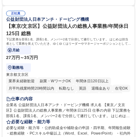
ー」などの管理運営 ■道路部門：整備の急がれる骨格幹線道路や木造住宅
を図っています。 【業務の魅力】■幅広く携われる：総合職（事務）で
密集地域の特定整備路線の用地取得、道路に関する普及啓発事業、都内の
は、駐車場の管理運営や道路用地の取得、公益財団法人の中枢を担う管理
道路施設や道路工事現場の見学ツアー事業 ※入社後は上記いずれかの部門
正社員
部門など多岐に渡る業務を経験できます。 ■様々なプロジェクト：駐車場
公益財団法人日本アンチ・ドーピング機構
へ配属。※業務内容変更の範囲：会社の定める業務 募集職種 【都庁グル
事業の他、新宿駅西口広場内に設置された照明を兼ねた広告「ブライトサ
ープ】総合職（事務）◇残業月平均9時間未満／有給年平均16日取得
イン」の管理運営を行うなど、事業収益を生み出す活動を積極的に行って
【東京/文京区】公益財団法人の総務人事業務/年間休日
います。 学歴・資格 学歴：大学院 大学 高専 短大 専修学校 高校 語学力：
125日 総務
資格：
下記業務を部長1名、課長1名、メンバー2名で分担して遂行しています。 はじめは担当
者として業務を覚えていただき、ゆくゆくはリーダーやマネージャーポジションとして活
躍いただくことを期待しています。
月給
27万円～35万円
勤務地
東京都文京区
業界未経験歓迎
副業・WワークOK
年間休日120日以上
月平均残業時間20時間以内
転勤なし
英語
退職金あり
在宅OK
賞与あり
育休あり
完全週休2日制
交通費支給
土日祝休み
仕事の内容
食事補助あり
企業名 公益財団法人日本アンチ・ドーピング機構 求人名 【東京／文京
区】公益財団法人の総務人事業務／年間休日125日 仕事の内容 下記業務を
部長1名、課長1名、メンバー2名で分担して遂行しています。 はじめは担
当者として業務を覚えていただき、ゆくゆくはリーダーやマネージャーポ
必要な経験・能力等
ジションとして活躍いただくことを期待しています。 【総務・人事グルー
必要な経験・能力等 ・公的助成金や補助金の申請・四半期、年間報告経験
プの業務内容】 ・人事制度関連 ・採用活動 ・教育研修の企画、実行 ・勤
・総務経験 ・PCスキル中級以上（Word、Excel、PowerPoint） ・社内外