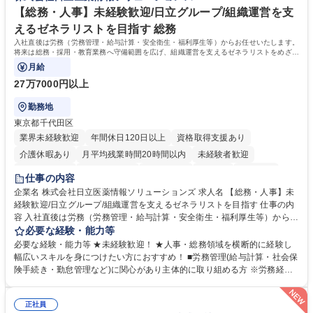
リモート可
ち長期活躍できる環境です。 「これまでの幅広い経験を活かし、長期的な
【総務・人事】未経験歓迎/日立グループ/組織運営を支
キャリアを築きたい」という前向きな意欲と挑戦を全力で応援します。 学
えるゼネラリストを目指す 総務
歴・資格 学歴：大学院 大学 高専 短大 専修学校 高校 語学力： 資格：日商
入社直後は労務（労務管理・給与計算・安全衛生・福利厚生等）からお任せいたします。
簿記検定1級 日商簿記検定2級 日商簿記検定3級
将来は総務・採用・教育業務へ守備範囲を広げ、組織運営を支えるゼネラリストをめざせ
ます。
月給
27万7000円以上
勤務地
東京都千代田区
業界未経験歓迎
年間休日120日以上
資格取得支援あり
介護休暇あり
月平均残業時間20時間以内
未経験者歓迎
住宅手当あり
時短勤務あり
退職金あり
在宅OK
賞与あり
仕事の内容
育休あり
完全週休2日制
交通費支給
土日祝休み
寮・社宅あり
企業名 株式会社日立医薬情報ソリューションズ 求人名 【総務・人事】未
経験歓迎/日立グループ/組織運営を支えるゼネラリストを目指す 仕事の内
容 入社直後は労務（労務管理・給与計算・安全衛生・福利厚生等）からお
任せいたします。将来は総務・採用・教育業務へ守備範囲を広げ、組織運
必要な経験・能力等
営を支えるゼネラリストをめざせます。 ・初期業務：労働時間管理、給与
必要な経験・能力等 ★未経験歓迎！ ★人事・総務領域を横断的に経験し
計算、社会保険対応、福利厚生管理、安全衛生、健康経営推進等をお任せ
幅広いスキルを身につけたい方におすすめ！ ■労務管理(給与計算・社会保
します。ご経験に応じて、休職者管理など、幅広く経験を積んでいただき
険手続き・勤怠管理など)に関心があり主体的に取り組める方 ※労務経験
ます。 ・将来的な広がり：総務・採用・教育・税務対応・経営企画等。
者は早期にご活躍いただけます。 ■チームで仕事を推進できる方■将来は
★メンバーがマンツーマンで丁寧に教えるため、ご経験が浅くても安心！
マネジメント職として活躍したい 【尚可】■人事、労務、採用、教育業務
幅広く経験を積みたい意欲がある方に最適な環境です。 募集職種 【総
正社員
のご経験 ■労務管理（給与計算・社会保険手続き・勤怠管理など）の経験