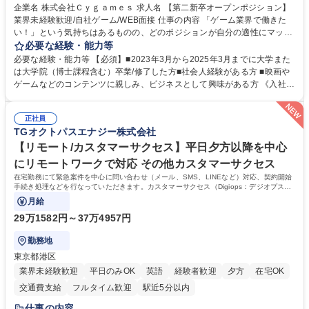
交通費支給
土日祝休み
服装自由
昼食補助あり
第二新卒歓迎
企業名 株式会社Ｃｙｇａｍｅｓ 求人名 【第二新卒オープンポジション】
業界未経験歓迎/自社ゲーム/WEB面接 仕事の内容 「ゲーム業界で働きた
食事補助あり
い！」という気持ちはあるものの、どのポジションが自分の適性にマッチ
しているか悩んでいる方が対象となります！ 総合職（プランナー/データ
必要な経験・能力等
アナリストなど）、技術職（開発エンジニ ア/インフラエンジニアな
必要な経験・能力等 【必須】■2023年3月から2025年3月までに大学また
ど）、デザイン職（デザイナー/イラストレ ーターなど）等から、面接で
は大学院（博士課程含む）卒業/修了した方■社会人経験がある方 ■映画や
ご希望と適正にマッチしたポジションをご案内いたします。ゲームやエン
ゲームなどのコンテンツに親しみ、ビジネスとして興味がある方 《入社実
タメコンテンツが大好きで、「ゲーム業界の未来を自らの手で作りたい」
績 例》 ・メーカー → プロジェクトマネージャー ・ソーシャルゲーム →
「最高のコンテンツを作るためには、何でもやる」という情熱に溢れた方
ゲームプランナー ・通信 → ゲームエンジニア ・独立行政法人 → データ
のご応募をお待ちしております。 募集職種 【第二新卒オープンポジショ
正社員
サイエンティスト 学歴・資格 学歴：大学院 大学 語学力： 資格：
TGオクトパスエナジー株式会社
ン】業界未経験歓迎/自社ゲーム/WEB面接
【リモート/カスタマーサクセス】平日夕方以降を中心
にリモートワークで対応 その他カスタマーサクセス
在宅勤務にて緊急案件を中心に問い合わせ（メール、SMS、LINEなど）対応、契約開始
手続き処理などを行なっていただきます。カスタマーサクセス（Digiops：デジオプス）
と運用構築の業務となります。
月給
29万1582円～37万4957円
勤務地
東京都港区
業界未経験歓迎
平日のみOK
英語
経験者歓迎
夕方
在宅OK
交通費支給
フルタイム歓迎
駅近5分以内
仕事の内容