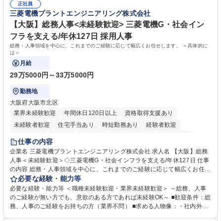
幅広い業務の体得が可能で、多様なキャリアパスを描くことも可能です。
正社員
対処できる・新しいことに興味関心がある 【魅力】■自己啓発支援：資格
三菱電機プラントエンジニアリング株式会社
募集職種 【総務】未経験歓迎◎/リモート可/世界で唯一の事業/福利厚生◎/
取得や通信教育など費用の80%（年間25万円まで）を補助 ■住宅手当：家
再雇用有
賃の50%（月額7万円まで）を補助 学歴・資格 学歴：大学院 大学 語学
【大阪】総務人事<未経験歓迎> 三菱電機G・社会イン
力： 資格：
フラを支える/年休127日 採用人事
総務・人事領域を中心に、これまでのご経験に応じて幅広くお任せします。 ＜具体的に
は＞
月給
29万5000円～33万5000円
勤務地
大阪府大阪市北区
業界未経験歓迎
年間休日120日以上
資格取得支援あり
未経験者歓迎
住宅手当あり
時短勤務あり
経験者歓迎
退職金あり
在宅OK
賞与あり
完全週休2日制
交通費支給
仕事の内容
駅近5分以内
土日祝休み
服装自由
寮・社宅あり
食事補助あり
企業名 三菱電機プラントエンジニアリング株式会社 求人名 【大阪】総務
人事＜未経験歓迎＞◇三菱電機G・社会インフラを支える/年休127日 仕事
の内容 総務・人事領域を中心に、これまでのご経験に応じて幅広くお任せ
します。 ＜具体的には＞ ・総務/人事労務（給与・社保・勤怠管理など）
必要な経験・能力等
・採用・教育研修 ・福利厚生運用 など ※基本的には事務所勤務ですが、
必要な経験・能力等 ＜職種未経験歓迎・業界未経験歓迎＞ ～総務、人事
採用や教育等の業務内容により、関西圏以外への日帰り・宿泊を伴う国内
のご経験が無い方でも、意欲のある方であれば未経験OK～ ■歓迎条件：総
出張もございます。 ※担当業務を持ちつつ、お互いに助け合いながら、総
務、人事のご経験をお持ちの方（業界不問） ■求める人物像：・社内外の
務部という組織として協力しながら進める体制です。 募集職種 【大阪】
関係各部門との調整を率先して行い、業務を円滑に遂行できる協調性やコ