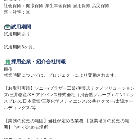
社会保険：健康保険 厚生年金保険 雇用保険 労災保険

寮・社宅：無
試用期間
試用期間あり

試用期間3ヶ月。
採用企業・紹介会社情報
備考

就業時間については、プロジェクトにより変動されます。

【お取引実績】ソニー/ブラザー工業/伊藤忠テクノソリューション
ズ/三井物産/KEIアドバンス株式会社（河合塾グループ）/TNTエク
スプレス/日本電気/三菱化学メディエンス/公共セクター/太陽ホー
ルディングス/等

【業務の変更の範囲】当社が定める業務 【就業場所の変更の範
囲】当社が定める場所
