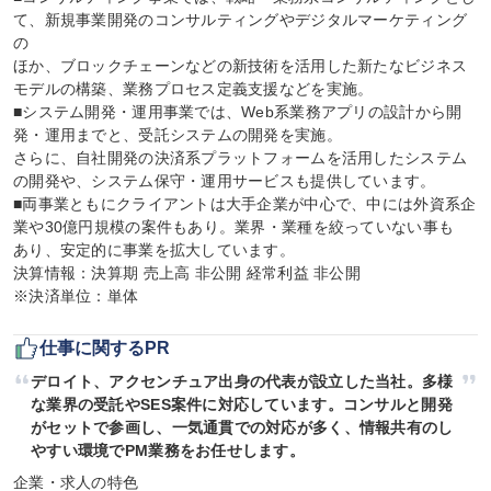
て、新規事業開発のコンサルティングやデジタルマーケティング
の

ほか、ブロックチェーンなどの新技術を活用した新たなビジネス
モデルの構築、業務プロセス定義支援などを実施。

■システム開発・運用事業では、Web系業務アプリの設計から開
発・運用までと、受託システムの開発を実施。

さらに、自社開発の決済系プラットフォームを活用したシステム
の開発や、システム保守・運用サービスも提供しています。

■両事業ともにクライアントは大手企業が中心で、中には外資系企
業や30億円規模の案件もあり。業界・業種を絞っていない事も

あり、安定的に事業を拡大しています。

決算情報：決算期 売上高 非公開 経常利益 非公開

※決済単位：単体
仕事に関するPR
デロイト、アクセンチュア出身の代表が設立した当社。多様
な業界の受託やSES案件に対応しています。コンサルと開発
がセットで参画し、一気通貫での対応が多く、情報共有のし
やすい環境でPM業務をお任せします。
企業・求人の特色
