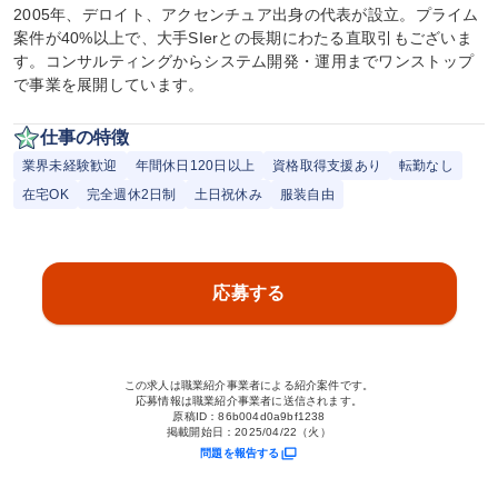
2005年、デロイト、アクセンチュア出身の代表が設立。プライム
案件が40%以上で、大手SIerとの長期にわたる直取引もございま
す。コンサルティングからシステム開発・運用までワンストップ
で事業を展開しています。
仕事の特徴
業界未経験歓迎
年間休日120日以上
資格取得支援あり
転勤なし
在宅OK
完全週休2日制
土日祝休み
服装自由
応募する
この求人は職業紹介事業者による紹介案件です。
応募情報は職業紹介事業者に送信されます。
原稿ID：
86b004d0a9bf1238
掲載開始日：
2025/04/22（火）
問題を報告する