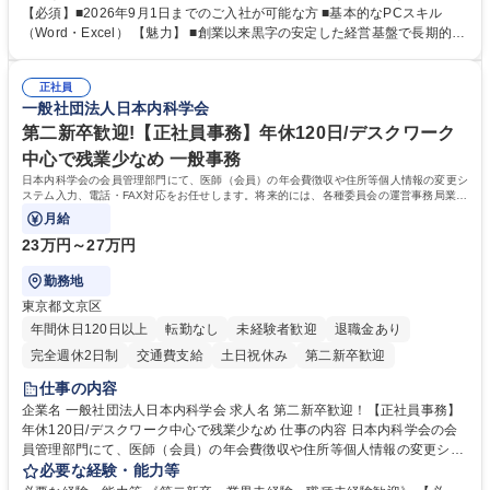
で、事務未経験の方でも安心して臨むことができます。 【業務詳細】■電
【必須】■2026年9月1日までのご入社が可能な方 ■基本的なPCスキル
話・来客対応 ■物件の鍵や社内の備品管理 ■データ入力や書類作成 ■契約
（Word・Excel） 【魅力】 ■創業以来黒字の安定した経営基盤で長期的に
書などのファイリング ■郵送物の仕訳・発送 など 募集職種 ◆急募｜9月1
安心して働ける環境 ■残業ほぼなしで働きやすさ抜群、プライベートとの
日入社◆【渋谷/一般事務】未経験歓迎/年休124日/残業ほぼ無
両立が可能 ■有給取得を積極的に推奨、年間10日程度の取得実績 ■1ヶ月
正社員
のOJTで業務を習得可能、未経験でもしっかりサポート 学歴・資格 学
一般社団法人日本内科学会
歴：大学院 大学 高専 短大 語学力： 資格：
第二新卒歓迎!【正社員事務】年休120日/デスクワーク
中心で残業少なめ 一般事務
日本内科学会の会員管理部門にて、医師（会員）の年会費徴収や住所等個人情報の変更シ
ステム入力、電話・FAX対応をお任せします。将来的には、各種委員会の運営事務局業務
などにも幅広く携わっていただきます。
月給
23万円～27万円
勤務地
東京都文京区
年間休日120日以上
転勤なし
未経験者歓迎
退職金あり
完全週休2日制
交通費支給
土日祝休み
第二新卒歓迎
仕事の内容
企業名 一般社団法人日本内科学会 求人名 第二新卒歓迎！【正社員事務】
年休120日/デスクワーク中心で残業少なめ 仕事の内容 日本内科学会の会
員管理部門にて、医師（会員）の年会費徴収や住所等個人情報の変更シス
テム入力、電話・FAX対応をお任せします。将来的には、各種委員会の運
必要な経験・能力等
営事務局業務などにも幅広く携わっていただきます。 【会員管理・データ