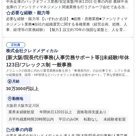
中央金庫のバックオフィス業務/安定基盤/年休120日 仕事の内容 農林中央
金庫のファシリティマネジメント関連業務を行うグループ会社である当社
にて、総務・庶務業務やファシリティマネジメントを行う事務系総合職を
必要な経験・能力等
募集いたします。 ■総務・庶務業務：外部委託先（外注先）や契約書の管
必要な経験・能力等 【いずれか必須】 ■総務・庶務業務■ファシリティマ
理、総務部門での管理業務、会計管理や決算業務、印刷物等の制作管理等
ネジメント業務■自社の組織運営に関する各種業務（経営企画、総務、人
※親会社である農林中央金庫から受託した総務庶務業務 ■ファシリティマ
事、経理等の実務経験） 【魅力】設立約70年の強固な基盤と、人を育て
ネジメント業務 農林中央金庫の店舗移転、レイアウト変更等のオフィス環
る「ホワイト」な就業環境 特徴: 1956年設立の農林中央金庫100%出資会
境構築、ビル管理・設備管理、警備、車両運行管理等 ■自社の組織運営に
社。充実した福利厚生と、ワークライフバランスの整った環境がありま
関する各種業務（経営企画、総務、人事、経理等） 募集職種 【事務系総
正社員
す。 また、業務がしっかりと基準化されており、中途入社でも質問しやす
株式会社クレドメディカル
合職】農林中央金庫のバックオフィス業務/安定基盤/年休120日
く馴染みやすい和やかな社風です。さらに、簿記やファシリティマネジャ
ーなどの資格取得に向けた費用負担や報奨金制度が非常に手厚く、成長で
[新大阪/院長代行事務(人事労務サポート等)]未経験/年休
きる環境です。 学歴・資格 学歴：大学院 大学 高専 短大 語学力： 資格：
123日/フレックス制 一般事務
日商簿記検定2級
クリニックの院長に代わり運営業務全般を担う「事務長代行」のお仕事です。シフト作成
や経費処理、採用・HP管理などバックオフィス全般を企画サポート。丁寧な実務対応で
現場を支え、専門スキルを構築できます。
月給
30万3000円以上
勤務地
大阪府大阪市淀川区
業界未経験歓迎
年間休日120日以上
資格取得支援あり
月平均残業時間20時間以内
平日のみOK
転勤なし
未経験者歓迎
住宅手当あり
退職金あり
在宅OK
賞与あり
完全週休2日制
仕事の内容
交通費支給
駅近5分以内
土日祝休み
昼食補助あり
企業名 株式会社クレドメディカル 求人名 [新大阪/院長代行事務(人事労務