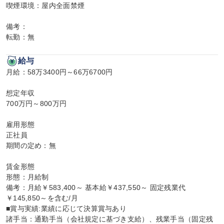
喫煙環境：屋内全面禁煙

備考：

転勤：無
給与
月給：58万3400円～66万6700円

想定年収

700万円～800万円

雇用形態

正社員

期間の定め：無

賃金形態

形態：月給制

備考：月給￥583,400～ 基本給￥437,550～ 固定残業代
￥145,850～を含む/月

■賞与実績:業績に応じて決算賞与あり

諸手当：通勤手当（会社規定に基づき支給）、残業手当（固定残