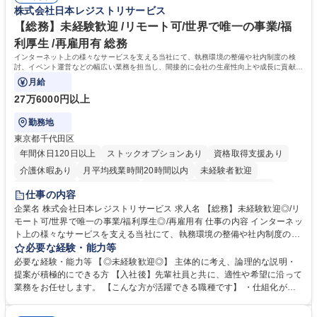
ション力がある方。 ・チャレンジを厭わず、粘り強く業務に取り組める
株式会社日本レジストリサービス
業務職/三井物産グループ/平均残業時間10H/完全週休2日
方。多様な関係者と謙虚に信頼関係を構築でき、期限を意識したスケジュ
ール管理が出来る方。※将来的に他部署（営業部門、コーポレート部門）
【総務】未経験歓迎 /リモート可/世界で唯一の事業/福
へのジョブローテーションの可能性があります。 学歴・資格 学歴：大学
利厚生 /再雇用有 総務
院 大学 語学力： 資格：宅地建物取引士
インターネット上の様々なサービスを支える当社にて、執務環境の整備や社内制度の検
討、イベント運営などの幅広い業務を担当し、間接的に会社の生産性向上や成長に貢献し
ている部署です。
月給
27万6000円以上
勤務地
東京都千代田区
年間休日120日以上
ストックオプションあり
資格取得支援あり
介護休暇あり
月平均残業時間20時間以内
未経験者歓迎
住宅手当あり
時短勤務あり
研修あり
在宅OK
賞与あり
仕事の内容
完全週休2日制
交通費支給
駅近5分以内
土日祝休み
服装自由
企業名 株式会社日本レジストリサービス 求人名 【総務】未経験歓迎◎/リ
モート可/世界で唯一の事業/福利厚生◎/再雇用有 仕事の内容 インターネッ
ト上の様々なサービスを支える当社にて、執務環境の整備や社内制度の検
討、イベント運営などの幅広い業務を担当し、間接的に会社の生産性向上
必要な経験・能力等
や成長に貢献している部署です。 会社の全メンバーが安心して長く成果を
必要な経験・能力等 【◎未経験歓迎◎】 主体的に考え、論理的な説明・
発揮できる環境を整えるために、毎日のメンテナンスや維持管理に加え、
提案が積極的にできる方 【入社後】先輩社員と共に、適性や希望に沿って
新たな施策検討を積極的に行っていただき、会社全体を巻き込み課題解決
業務をお任せします。 【こんな方が活躍できる職種です】 ・仕組化が好
を推進。 ・オフィス運営：執務環境の整備・物品管理・社内規定整備/改
き/得意・協働の姿勢を持っている・優先順位付け、マルチタスクが得意・
善・イベント企画/運営・非常時の対応 など、本人の希望や適性によって
様々な立場で物事を考えられる・定型業務だけでなく突発的な出来事にも