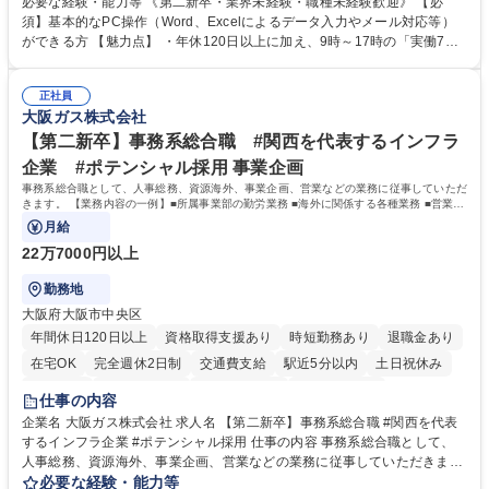
必要な経験・能力等 《第二新卒・業界未経験・職種未経験歓迎》 【必
入力業務】 ・医師（会員）の住所変更、個人情報のシステム登録・更新
須】基本的なPC操作（Word、Excelによるデータ入力やメール対応等）
・年会費の徴収管理や入金データの照合確認 【問い合わせ対応】 ・会員
ができる方 【魅力点】 ・年休120日以上に加え、9時～17時の「実働7時
（医師）からの電話、FAX、ネット申請に伴う相談受付 ・複雑な案件のへ
間勤務」で残業も少なくワークライフバランスは抜群です。 【将来的な業
のエスカレーション・連携対応 募集職種 第二新卒歓迎！【正社員事務】
務（各種委員会運営）】 ・学会内における各種委員会のスケジュール調
年休120日/デスクワーク中心で残業少なめ
正社員
整、資料作成、当日の運営サポート 学歴・資格 学歴：大学院 大学 語学
大阪ガス株式会社
力： 資格：
【第二新卒】事務系総合職 #関西を代表するインフラ
企業 #ポテンシャル採用 事業企画
事務系総合職として、人事総務、資源海外、事業企画、営業などの業務に従事していただ
きます。 【業務内容の一例】■所属事業部の勤労業務 ■海外に関係する各種業務 ■営業部
門の企画スタッフ、ルート営業
月給
22万7000円以上
勤務地
大阪府大阪市中央区
年間休日120日以上
資格取得支援あり
時短勤務あり
退職金あり
在宅OK
完全週休2日制
交通費支給
駅近5分以内
土日祝休み
服装自由
第二新卒歓迎
寮・社宅あり
食事補助あり
仕事の内容
企業名 大阪ガス株式会社 求人名 【第二新卒】事務系総合職 #関西を代表
するインフラ企業 #ポテンシャル採用 仕事の内容 事務系総合職として、
人事総務、資源海外、事業企画、営業などの業務に従事していただきま
す。 【業務内容の一例】■所属事業部の勤労業務 ■海外に関係する各種業
必要な経験・能力等