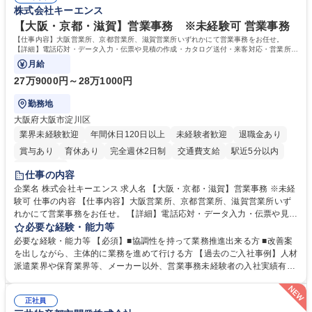
すのでご安心ください。 【当社について】キリングループの広報機能を担
株式会社キーエンス
相談室】お客様のお声をもとにより良い商品づくりへ貢献
う会社として、お客様との出会いを大切にし、磨き上げたホスピタリティ
を込めてコミュニケーションをとりながら広報関連業務を行っておりま
【大阪・京都・滋賀】営業事務 ※未経験可 営業事務
す。 学歴・資格 学歴：大学院 大学 高専 短大 専修学校 高校 語学力： 資
【仕事内容】大阪営業所、京都営業所、滋賀営業所いずれかにて営業事務をお任せ。
格：
【詳細】電話応対・データ入力・伝票や見積の作成・カタログ送付・来客対応・営業所内
で発生する事務業務や業務改善をお任せ。
月給
27万9000円～28万1000円
勤務地
大阪府大阪市淀川区
業界未経験歓迎
年間休日120日以上
未経験者歓迎
退職金あり
賞与あり
育休あり
完全週休2日制
交通費支給
駅近5分以内
土日祝休み
仕事の内容
企業名 株式会社キーエンス 求人名 【大阪・京都・滋賀】営業事務 ※未経
験可 仕事の内容 【仕事内容】大阪営業所、京都営業所、滋賀営業所いず
れかにて営業事務をお任せ。 【詳細】電話応対・データ入力・伝票や見積
の作成・カタログ送付・来客対応・営業所内で発生する事務業務や業務改
必要な経験・能力等
善をお任せ。 【教育制度】ご入社後、育成担当とペアになりながらOJTに
必要な経験・能力等 【必須】■協調性を持って業務推進出来る方 ■改善案
て業務を覚えていただくことが可能です。業務システムがきちんと構築さ
を出しながら、主体的に業務を進めて行ける方 【過去のご入社事例】人材
れているため、スムーズに仕事に慣れることができる環境です。また、
派遣業界や保育業界等、メーカー以外、営業事務未経験者の入社実績有
「チームで成果を出す文化」があり、良いやり方を積極的に共有しながら
【当社の事務職について】単なる事務ではなく主体性を発揮したサポート
常に改善を目指す風土のため、安心して業務に取り組んでいただけます。
により、キーエンスの付加価値向上に貢献します。ベースの定型業務に加
募集職種 【大阪・京都・滋賀】営業事務 ※未経験可
正社員
えて、お客様や社員の状況に合わせ、能動的なサポート、改善の動きも期