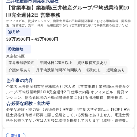
三井物産都市開発株式会社
待され。組織を支えるスペシャリストとして、チームに貢献し、結果的に
社員から頼られる存在になることができます。平均19:30の退勤以降の業
【営業事務】業務職/三井物産グループ/平均残業時間10
務の持ち帰りも禁止されており、メリハリのある働き方となります。 学
H/完全週休2日 営業事務
歴・資格 学歴：大学院 大学 高専 短大 語学力： 資格：
オフィスビル、賃貸マンション、物流倉庫等の不動産開発事業における用地取得、開発推
進、賃貸運営、売却、仲介・活用提案等を行う営業部門において事務業務を担当いただき
ます。
月給
30万9500円～43万4000円
勤務地
東京都港区
業界未経験歓迎
年間休日120日以上
資格取得支援あり
介護休暇あり
月平均残業時間20時間以内
転勤なし
退職金あり
在宅OK
賞与あり
育休あり
完全週休2日制
交通費支給
仕事の内容
駅近5分以内
土日祝休み
寮・社宅あり
企業名 三井物産都市開発株式会社 求人名 【営業事務】業務職/三井物産グ
ループ/平均残業時間10H/完全週休2日 仕事の内容 オフィスビル、賃貸マ
ンション、物流倉庫等の不動産開発事業における用地取得、開発推進、賃
貸運営、売却、仲介・活用提案等を行う営業部門において事務業務を担当
必要な経験・能力等
いただきます。 【詳細】・契約書管理、契約書製本、捺印対応、ファイリ
必要な経験・能力等 【必須条件】■学歴：4年制大学卒業以上【歓迎】■宅
ング、登記簿取得、調書取得・支払業務（各種費用支払、支払管理、請
建士資格保有者※応募に際し必須としている資格はありません。宅建士資
求・支払データ登録、取引先マスター申請対応）・予算作成及び予実管
格をお持ちでない方は入社後に取得を推奨しております（取得・維持費用
理・各種稟議書、報告書作成業務・各種台帳管理、交際費・会議費支払報
の一部補助あり） 【求める人物像】 ・向学心豊かで、主体的に行動でき
告書作成及び月次管理・部内総務庶務全般 など※※配属先によっては上記
る方。 ・社内外の多様な関係者と協調して業務を進められるコミュニケー
の他に担当頂く業務が発生する場合があります。 募集職種 【営業事務】
正社員