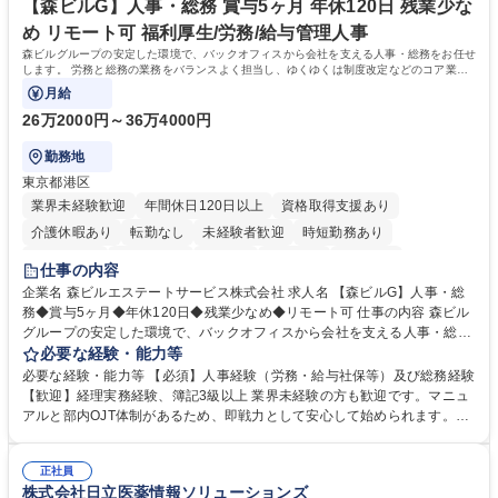
【森ビルG】人事・総務 賞与5ヶ月 年休120日 残業少な
め リモート可 福利厚生/労務/給与管理人事
森ビルグループの安定した環境で、バックオフィスから会社を支える人事・総務をお任せ
します。 労務と総務の業務をバランスよく担当し、ゆくゆくは制度改定などのコア業務
にも挑戦できる、やりがいある環境です。
月給
26万2000円～36万4000円
勤務地
東京都港区
業界未経験歓迎
年間休日120日以上
資格取得支援あり
介護休暇あり
転勤なし
未経験者歓迎
時短勤務あり
経験者歓迎
退職金あり
在宅OK
賞与あり
育休あり
仕事の内容
完全週休2日制
交通費支給
長期歓迎
駅近5分以内
土日祝休み
企業名 森ビルエステートサービス株式会社 求人名 【森ビルG】人事・総
務◆賞与5ヶ月◆年休120日◆残業少なめ◆リモート可 仕事の内容 森ビル
グループの安定した環境で、バックオフィスから会社を支える人事・総務
をお任せします。 労務と総務の業務をバランスよく担当し、ゆくゆくは制
必要な経験・能力等
度改定などのコア業務にも挑戦できる、やりがいある環境です。 ■勤怠管
必要な経験・能力等 【必須】人事経験（労務・給与社保等）及び総務経験
理、給与計算、社会保険手続き、年末調整等の労務管理全般 ■入退社手続
【歓迎】経理実務経験、簿記3級以上 業界未経験の方も歓迎です。マニュ
き、社内規定の改定や人事制度改定などのコア業務 ■社内イベントの企画
アルと部内OJT体制があるため、即戦力として安心して始められます。
運営やその他総務業務全般 ※労務と総務を1：1の割合でお任せ。 入社後
【魅力・やりがい】森ビルGの安定基盤で労務から総務まで幅広く携われ
は部内のOJTを中心に、あなたの経験に合わせて不足している部分はいつ
ます。定型業務に留まらず、社内規定や人事制度の改定など会社のコア業
でも質問・相談できる環境が整っているため、安心して成長できます。 募
正社員
務に挑戦できるため、自身の成長と組織への貢献度をダイレクトに実感で
株式会社日立医薬情報ソリューションズ
集職種 【森ビルG】人事・総務◆賞与5ヶ月◆年休120日◆残業少なめ◆
きます。 残業少なめ、週1日リモート可など、ワークライフバランスを保