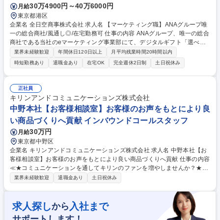
30万4900円～40万6000円
月給
東京都港区
企業名 全日空商事株式会社 求人名 【マーケティング職】ANAグループ唯
一の総合商社/風通し◎/在宅勤務可 仕事の内容 ANAグループ、唯一の総合
商社である当社のeマーケティング事業部にて、デジタルギフト「選べるe
-GIFT」の事業成長を加速させるためのマーケティング戦略の立案から実
業界未経験歓迎
年間休日120日以上
月平均残業時間20時間以内
行まで、幅広い業務をご担当いただきます。 【業務詳細】■市場分析、競
時短勤務あり
退職金あり
在宅OK
完全週休2日制
土日祝休み
合調査に基づき、事業目標達成の為の課題の特定からマーケティング戦略
の策定、実行■GoogleAnalyticsなどのツールを活用して顧客行動を分析、
データに基づいたマーケティング施策の企画、立案、実行■リスティング
正社員
広告、動画広告、交通広告、展示会、メールマガジン、オウンドメディア
キリンアンドコミュニケーションズ株式会社
など、多岐にわたるチャネルでのプロモーション施策を企画・運用及び効
中野本社【お客様相談室】お客様のお声をもとにより良
果測定と改善■ECサイト運営 募集職種 【マーケティング職】ANAグルー
い商品づくりへ貢献 インバウンドコールスタッフ
プ唯一の総合商社/風通し◎/在宅勤務可
30万円
月給
東京都中野区
企業名 キリンアンドコミュニケーションズ株式会社 求人名 中野本社【お
客様相談室】お客様のお声をもとにより良い商品づくりへ貢献 仕事の内容
≪★コミュニケーションを通してキリンのファンを増やしませんか？★≫
お客様のお声をより良い商品づくりに活かしていく上で、窓口となるお客
業界未経験歓迎
退職金あり
土日祝休み
様相談室でのお仕事です。 日々お客様からいただくキリングループへのご
意見を、企業活動に活かしています。お客様からの声に迅速かつ誠意をも
って対応、情報提供するとともにグループ内活動に反映しています。 【具
求人探し
入社まで
から
体的には】電話応対、メール、お手紙対応、ご指摘品調査報告書作成、有
サポートします！