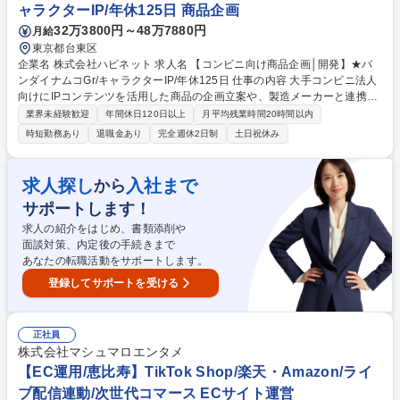
ルに連携して活躍中です。 募集職種 【インド本部】インド金融機関出資
ャラクターIP/年休125日 商品企画
先の経営管理に関する企画、管理業務
32万3800円～48万7880円
月給
東京都台東区
企業名 株式会社ハピネット 求人名 【コンビニ向け商品企画│開発】★バ
ンダイナムコGr/キャラクターIP/年休125日 仕事の内容 大手コンビニ法人
向けにIPコンテンツを活用した商品の企画立案や、製造メーカーと連携し
た開発業務を行います。SNSや市場動向を読み、次のヒット商品を仕掛け
業界未経験歓迎
年間休日120日以上
月平均残業時間20時間以内
るトレンドを生み出す側になれる仕事です。 ■大手コンビニ法人を中心
時短勤務あり
退職金あり
完全週休2日制
土日祝休み
に、IPコンテンツを起用した店頭キャンペーンや商品の企画立案■SNS分
析によるトレンドIPの早期発掘■権利元への企画提案と許諾交渉■大手食
品・飲料メーカーへのIPコンテンツを起用したセールスプロモーション業
求人探し
入社まで
から
務■製造メーカーとの折衝と品質管理業務 ※SNSや市場の動向を読み、次
サポートします！
のヒット商品を仕掛ける面白さがあり、トレンドを生み出す側になれま
す!! 募集職種 【コンビニ向け商品企画│開発】★バンダイナムコGr/キャラ
求人の紹介をはじめ、書類添削や
クターIP/年休125日
面談対策、内定後の手続きまで
あなたの転職活動をサポートします。
登録してサポートを受ける
正社員
株式会社マシュマロエンタメ
【EC運用/恵比寿】TikTok Shop/楽天・Amazon/ライ
ブ配信連動/次世代コマース ECサイト運営