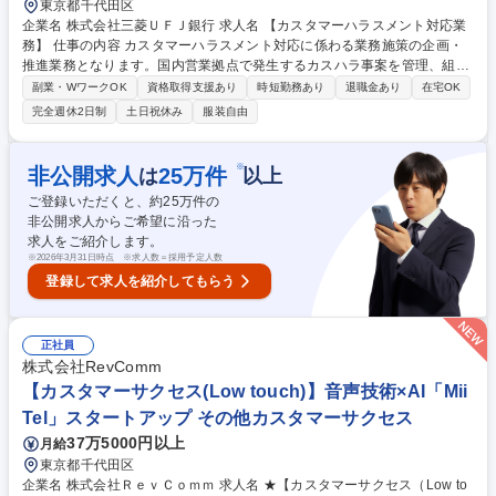
東京都千代田区
企業名 株式会社三菱ＵＦＪ銀行 求人名 【カスタマーハラスメント対応業
務】 仕事の内容 カスタマーハラスメント対応に係わる業務施策の企画・
推進業務となります。国内営業拠点で発生するカスハラ事案を管理、組織
対応の方針を整理すると共に、必要に応じて本部として現場をサポートし
副業・WワークOK
資格取得支援あり
時短勤務あり
退職金あり
在宅OK
ます。 【働き方】 在宅勤務制度もございます。（運用方法は室、Gr毎）
完全週休2日制
土日祝休み
服装自由
【育成・研修体制】 OJT、着任者向け部室内研修、各種行内（カテゴリー
別研修、eラーニング）も充実しております。 募集職種 【カスタマーハラ
スメント対応業務】
※
非公開求人
25
万件
は
以上
ご登録いただくと、約
25
万件の
非公開求人からご希望に沿った
求人をご紹介します。
※
2026年3月31日時点 ※求人数＝採用予定人数
登録して求人を紹介してもらう
正社員
株式会社RevComm
【カスタマーサクセス(Low touch)】音声技術×AI「Mii
Tel」スタートアップ その他カスタマーサクセス
37万5000円以上
月給
東京都千代田区
企業名 株式会社ＲｅｖＣｏｍｍ 求人名 ★【カスタマーサクセス（Low to