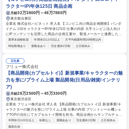
囲】当社業務全般 募集職種 【東京(銀座)/総合職】未経験歓迎！商品部(企
ラクターIP/年休125日 商品企画
画・開発)採用
32万3800円～48万7880円
月給
東京都台東区
企業名 株式会社ハピネット 求人名 【コンビニ向け商品企画開発】バンダ
イナムコG/キャラクターIP/年休125日 仕事の内容 大手コンビニ法人向け
にIPコンテンツを活用した商品の企画立案や、製造メーカーと連携した開
発業務を行います。SNSや市場動向を読み、次のヒット商品を仕掛けるト
業界未経験歓迎
年間休日120日以上
月平均残業時間20時間以内
レンドを生み出す側になれる仕事です。 ■大手コンビニ法人を中心に、IP
時短勤務あり
退職金あり
完全週休2日制
土日祝休み
コンテンツを起用した店頭キャンペーンや商品の企画立案■SNS分析によ
るトレンドIPの早期発掘■権利元への企画提案と許諾交渉■大手食品・飲料
メーカーへのIPコンテンツを起用したセールスプロモーション業務■製造
正社員
メーカーとの折衝と品質管理業務 ※SNSや市場の動向を読み、次のヒッ
フリュー株式会社
ト商品を仕掛ける面白さがあり、トレンドを生み出す側になれます!! 募集
【商品開発(カプセルトイ)】新規事業/キャラクターの魅
職種 【コンビニ向け商品企画開発】バンダイナムコG/キャラクターIP/年
力を形に/プライム上場 製品開発(日用品/雑貨/インテリ
休125日
ア)
28万2500円～45万3300円
月給
東京都渋谷区
企業名 フリュー株式会社 求人名 【商品開発(カプセルトイ)】新規事業/キ
ャラクターの魅力を形に/プライム上場 仕事の内容 プリントシール機シェ
アTOPの当社にてカプセルトイ開発を担当。商品企画からサンプルチェッ
ク、量産化まで一連の工程を一気通貫で担当。少人数チームでスピード感
年間休日120日以上
転勤なし
退職金あり
完全週休2日制
土日祝休み
をもって自身のアイデアを形にできる環境です。 ■キャラクターカプセル
服装自由