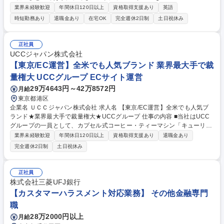
はその中核を担う最重要分野です。当ポストではアフリカ域内での海外代
業界未経験歓迎
年間休日120日以上
資格取得支援あり
英語
理店の営業活動支援全般を担います。 【1】アフリカ地域向けの自動車輸
時短勤務あり
退職金あり
在宅OK
完全週休2日制
土日祝休み
出、および、現地代理店と共に商品・価格・需給、販売戦略の検討 【2】
国連等の国際機関への直販関連業務及び国連や現地代理店と共同でのアフ
リカでの人材育成プロジェクト推進 【3】アフリカ地域の代理店向けの会
正社員
議、イベントの企画/運営 募集職種 【東京】営業推進（アフリカ×モビリ
UCCジャパン株式会社
ティ分野）★グローバルに活躍できる
【東京/EC運営】全米でも人気ブランド 業界最大手で裁
量権大 UCCグループ ECサイト運営
29万4643円～42万8572円
月給
東京都港区
企業名 ＵＣＣジャパン株式会社 求人名 【東京/EC運営】全米でも人気ブ
ランド★業界最大手で裁量権大★UCCグループ 仕事の内容 ■当社はUCC
グループの一員として、カプセル式コーヒー・ティーマシン「キューリ
グ」を展開する成長企業です。「キューリグ」は、アメリカでは毎年ブラ
業界未経験歓迎
年間休日120日以上
資格取得支援あり
退職金あり
ンドランキング上位に位置付けられる国民的ブランドです。 公式ECモー
完全週休2日制
土日祝休み
ル(楽天・Amazon)、業務用ECモール(ASKUL・大塚商会)の店舗責任者と
して、販売戦略立案～実行、予実管理まで裁量権を持って担当いただけま
す。 【詳細】■ECモール全体の戦略立案及びモール運営 ■広告効果改善、
正社員
オーガニック流入増を目的としたクリエイティブ企画・実施 ■CVR、転換
株式会社三菱UFJ銀行
率向上を目的としたページ改善 ■セット商品等の企画売上分析、レポート
【カスタマーハラスメント対応業務】 その他金融専門
業務、数値管理 等 募集職種 【東京/EC運営】全米でも人気ブランド★業
職
界最大手で裁量権大★UCCグループ
28万2000円以上
月給