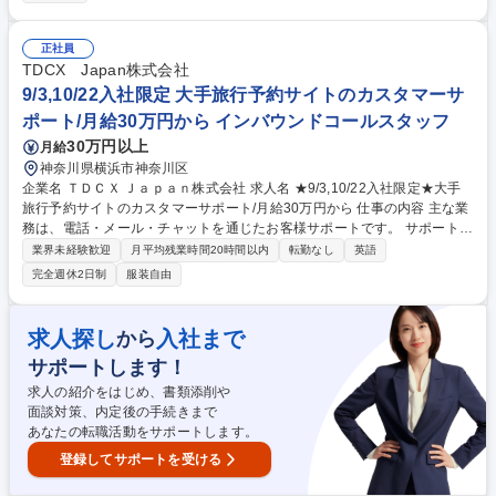
トイの商品企画・立案 ■仕様書作成とサンプルチェック ■ＯＥＭ工場との
折衝や品質・納期・コスト管理 ■量産化にむけた一連の進捗管理 【仕事の
魅力】新規事業の立ち上げメンバーとして０から１の構築に携われます。
正社員
少人数でスピード感があり、自身のアイデアを形にできる面白さがありま
TDCX Japan株式会社
す。 募集職種 【商品開発(カプセルトイ)】新規事業/キャラクターの魅力
9/3,10/22入社限定 大手旅行予約サイトのカスタマーサ
を形に/プライム上場
ポート/月給30万円から インバウンドコールスタッフ
30万円以上
月給
神奈川県横浜市神奈川区
企業名 ＴＤＣＸ Ｊａｐａｎ株式会社 求人名 ★9/3,10/22入社限定★大手
旅行予約サイトのカスタマーサポート/月給30万円から 仕事の内容 主な業
務は、電話・メール・チャットを通じたお客様サポートです。 サポート対
象は、ホテルやフライト、現地でのアクティビティまで多岐にわたりま
業界未経験歓迎
月平均残業時間20時間以内
転勤なし
英語
す。 予約内容の変更やキャンセル、支払いに関するご質問はもちろん、
完全週休2日制
服装自由
「現地で予約したアクティビティの場所が分からない」といった旅先での
トラブルにも対応していただきます。 あなたのサポートが、お客様の不安
を感謝に変える。そんなやりがいを日々感じられる仕事です。 募集職種
求人探し
入社まで
から
★9/3,10/22入社限定★大手旅行予約サイトのカスタマーサポート/月給30
サポートします！
万円から
求人の紹介をはじめ、書類添削や
面談対策、内定後の手続きまで
あなたの転職活動をサポートします。
登録してサポートを受ける