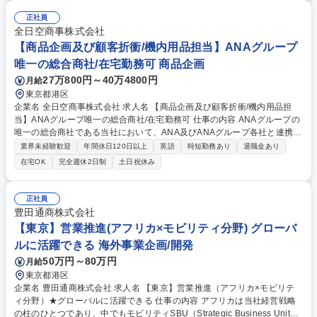
正社員
全日空商事株式会社
【商品企画及び顧客折衝/機内用品担当】ANAグループ
唯一の総合商社/在宅勤務可 商品企画
27万800円～40万4800円
月給
東京都港区
企業名 全日空商事株式会社 求人名 【商品企画及び顧客折衝/機内用品担
当】ANAグループ唯一の総合商社/在宅勤務可 仕事の内容 ANAグループの
唯一の総合商社である当社において、ANA及びANAグループ各社と連携
し、機内やラウンジでのサービスで活用する機内用品の企画～調達等の業
業界未経験歓迎
年間休日120日以上
英語
時短勤務あり
退職金あり
務をお任せ致します。 【業務詳細】物品の企画や入札・選定実施、条件交
在宅OK
完全週休2日制
土日祝休み
渉、工場監査及び各種調整業務を担当していただきます。機内用品は、ア
メニティ、食器、寝具、その他消耗品等機内で使用される物品です。（ど
の領域をご担当していただくかは、ご経験・スキルと適性を鑑みて決定致
正社員
します。)※長期海外出張：年に数回、長期国内出張：月に数回ございま
豊田通商株式会社
す。5スターの機内サービス向上、安全で安心な商品の提供など、やりが
【東京】営業推進(アフリカ×モビリティ分野) グローバ
いの大きい仕事です 募集職種 【商品企画及び顧客折衝/機内用品担当】AN
ルに活躍できる 海外事業企画/開発
Aグループ唯一の総合商社/在宅勤務可
50万円～80万円
月給
東京都港区
企業名 豊田通商株式会社 求人名 【東京】営業推進（アフリカ×モビリテ
ィ分野）★グローバルに活躍できる 仕事の内容 アフリカは当社経営戦略
の柱のひとつであり、中でもモビリティSBU（Strategic Business Unit）