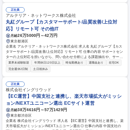
策の立案/実行/検証のPDCA ■売上の要因分析/売上の予測 ■商品の動向分
析 募集職種 【大阪/ECサイト運営】残業月10時間以下◎ 年間休日120日
正社員
以上
アルテリア・ネットワークス株式会社
丸紅グループ【カスタマーサポート/品質改善/上位対
応】リモート可 その他IT
26万5000円～42万円
月給
東京都港区
企業名 アルテリア・ネットワークス株式会社 求人名 丸紅グループ【カス
タマーサポート/品質改善/上位対応】リモート可 仕事の内容 サポートセン
ターの上位対応を担いながら、問い合わせ分析による課題抽出や、サービ
ス・業務の品質改善を推進します。関係部門と連携し、顧客体験(CX)の向
業界未経験歓迎
年間休日120日以上
時短勤務あり
退職金あり
在宅OK
上とサービス価値の最大化をリードする役割です。 【詳細】▼品質改善/C
完全週休2日制
土日祝休み
X向上:エスカレーション対応方針決定、課題抽出および対応策立案/実行、
サービス改善提案 ▼社内調整:開発/営業/運用部門との連携、顧客説明内容
の精査、部署間の利害調整 ▼業務設計/ナレッジ整備:マニュアル/FAQの整
正社員
備、サポートセンターへの教育/展開 【働き方】平日日中勤務が基本です
株式会社イングリウッド
が、夜間/休日は当番制でエスカレーション対応有。リモート勤務も可能。
【EC運営】中国支社と連携し、楽天市場拡大がミッシ
※詳細は面接時お伝えさせていただきます。 募集職種 丸紅グループ【カ
ョン/NEXTユニコーン選出 ECサイト運営
スタマーサポート/品質改善/上位対応】リモート可
38万4616円～57万1429円
月給
東京都渋谷区
企業名 株式会社イングリウッド 求人名 【EC運営】中国支社と連携し、楽
天市場拡大がミッション/NEXTユニコーン選出◎ 仕事の内容 中国支社の