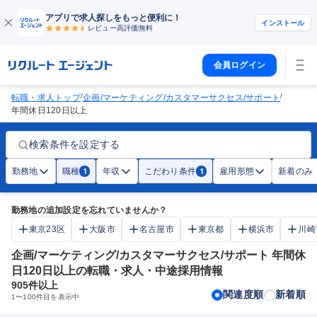
アプリで求人探しをもっと便利に！
インストール
レビュー高評価
無料
会員ログイン
/
/
転職・求人トップ
企画/マーケティング/カスタマーサクセス/サポート
年間休日120日以上
検索条件を設定する
勤務地
職種
年収
こだわり条件
雇用形態
新着のみ
1
1
勤務地の追加設定を忘れていませんか？
東京23区
大阪市
名古屋市
東京都
横浜市
川崎
企画/マーケティング/カスタマーサクセス/サポート 年間休
日120日以上の転職・求人・中途採用情報
905
件以上
関連度順
新着順
1
〜
100
件目を表示中