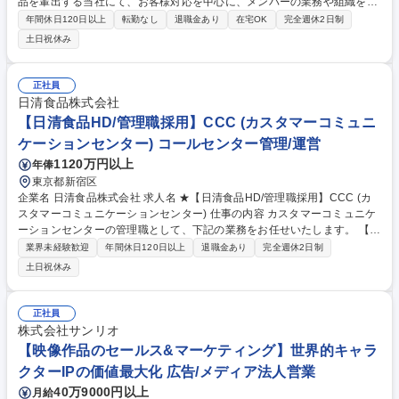
品を輩出する当社にて、お客様対応を中心に、メンバーの業務や組織を管
理、中長期的な視点での室内課題解決や戦略策定などの業務をお任せしま
年間休日120日以上
転勤なし
退職金あり
在宅OK
完全週休2日制
す。 【詳細】 ■お客様の電話/メール対応 ■VOC(お客様の声)集計/共有/マ
土日祝休み
ニュアルの作成 ■製品問い合わせ/ご指摘分析から全社に向けた改善提案活
動 ■その他お客様サービス室に関わる業務全般 ※入社後、最初の2週間商
品知識習得、業務見学等を行い、一通りの業務を経験し慣れ次第、受電対
正社員
応をお任せいたします。困ったことがあれば周りの先輩達がサポートしま
日清食品株式会社
すので、安心して業務を行える環境です。 募集職種 原宿【お客様サービ
【日清食品HD/管理職採用】CCC (カスタマーコミュニ
ス室】日清食品グループ/残業ほぼ無し/在宅勤務可◎
ケーションセンター) コールセンター管理/運営
1120万円以上
年俸
東京都新宿区
企業名 日清食品株式会社 求人名 ★【日清食品HD/管理職採用】CCC (カ
スタマーコミュニケーションセンター) 仕事の内容 カスタマーコミュニケ
ーションセンターの管理職として、下記の業務をお任せいたします。 【業
務詳細】 ■お客様の声 (VOC)の活用推進 ■コンタクトセンター運営・業務
業界未経験歓迎
年間休日120日以上
退職金あり
完全週休2日制
改善 ■グループ各社への支援・連携 ■リスク・危機管理対応 ■コンタクト
土日祝休み
センターのDX推進・変革 募集職種 ★【日清食品HD/管理職採用】CCC
(カスタマーコミュニケーションセンター)
正社員
株式会社サンリオ
【映像作品のセールス&マーケティング】世界的キャラ
クターIPの価値最大化 広告/メディア法人営業
40万9000円以上
月給