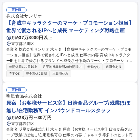
正社員
株式会社サンリオ
【育成中キャラクターのマーケ・プロモーション担当】
世界で愛されるIPへと成長 マーケティング戦略企画
37万8000円以上
月給
東京都品川区
企業名 株式会社サンリオ 求人名 【育成中キャラクターのマーケ・プロモ
ーション担当】世界で愛されるIPへと成長 仕事の内容 育成中キャラクタ
ーIPを世界で愛されるブランドへ成長させる為のマーケ・プロモーション
企画・ディレクションをチームで推進◎スケジュール・体制・進行を整理
年間休日120日以上
月平均残業時間20時間以内
転勤なし
退職金あり
しながら、IPの成長を加速させるポジションです。 ■IPの魅力やターゲッ
在宅OK
完全週休2日制
土日祝休み
トを捉えた認知拡大・ファン獲得のためのマーケ施策企画 ■SNS、デジタ
ルコンテンツ等の施策ディレクションと社内外を巻き込んだ推進 ■施策実
行後の効果検証、データやファンの反応を元にした改善・高度化 【役割】
正社員
IPプロデューサーが事業の方向性を決定するのに対し、本ポジションはマ
明星食品株式会社
ーケ施策の企画・推進・ディレクションを担いIPの成長を加速させます。
原宿【お客様サービス室】日清食品グループ/残業ほぼ
募集職種 【育成中キャラクターのマーケ・プロモーション担当】世界で愛
無し/在宅勤務可 インバウンドコールスタッフ
されるIPへと成長
28万円～30万円
月給
東京都渋谷区
企業名 明星食品株式会社 求人名 原宿【お客様サービス室】日清食品グル
ープ/残業ほぼ無し/在宅勤務可◎ 仕事の内容 チャルメラ等多くのヒット商