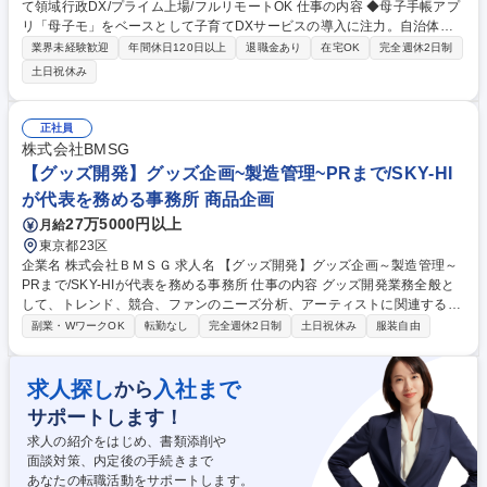
て領域行政DX/プライム上場/フルリモートOK 仕事の内容 ◆母子手帳アプ
リ「母子モ」をベースとして子育てDXサービスの導入に注力。自治体の
提供する子育て事業のデジタル化を推進し、住民の利便性向上・自治体業
業界未経験歓迎
年間休日120日以上
退職金あり
在宅OK
完全週休2日制
務の効率化に貢献。全国への拡販増加に伴う増員募集です！ ▼企画担当
土日祝休み
（プロダクトオーナー）の主な役割・業務内容 ・要求整理、仕様策定 ・
開発チームへの指示、品質管理 ・UI/UX案の作成 募集職種 全国在住OK
【企画担当/PO】子育て領域行政DX/プライム上場/フルリモートOK
正社員
株式会社BMSG
【グッズ開発】グッズ企画~製造管理~PRまで/SKY-HI
が代表を務める事務所 商品企画
27万5000円以上
月給
東京都23区
企業名 株式会社ＢＭＳＧ 求人名 【グッズ開発】グッズ企画～製造管理～
PRまで/SKY-HIが代表を務める事務所 仕事の内容 グッズ開発業務全般と
して、トレンド、競合、ファンのニーズ分析、アーティストに関連する商
品（グッズ等）の企画・デザイン・開発、製造業者との連携、在庫管理、
副業・WワークOK
転勤なし
完全週休2日制
土日祝休み
服装自由
物流の管理・最適化など幅広く業務をお任せします ■トレンド、競合、フ
ァンのニーズを分析し、商品（グッズ等）の企画■アーティストに関連す
る商品の企画・デザイン・開発■製造業者との連携、在庫管理、物流の管
求人探し
入社まで
から
理・最適化■商品のコスト計算、販売価格設定、予算管理■オンライン・オ
サポートします！
フライン両方の販売チャネルを活用した販売計画の策定■キャンペーン企
画やプロモーション戦略の立案・実行■商品の品質チェックや改善提案■ベ
求人の紹介をはじめ、書類添削や
ンダーや倉庫との連携、契約管理 など 募集職種 【グッズ開発】グッズ企
面談対策、内定後の手続きまで
画～製造管理～PRまで/SKY-HIが代表を務める事務所
あなたの転職活動をサポートします。