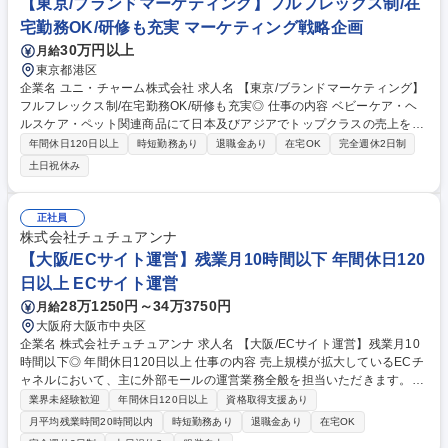
【東京/ブランドマーケティング】フルフレックス制/在
宅勤務OK/研修も充実 マーケティング戦略企画
30万円以上
月給
東京都港区
企業名 ユニ・チャーム株式会社 求人名 【東京/ブランドマーケティング】
フルフレックス制/在宅勤務OK/研修も充実◎ 仕事の内容 ベビーケア・ヘ
ルスケア・ペット関連商品にて日本及びアジアでトップクラスの売上を誇
る弊社ブランドを市場TOPの地位へ成長させるためのマーケティング戦略
年間休日120日以上
時短勤務あり
退職金あり
在宅OK
完全週休2日制
を策定・実行していただきます(海外売上比率6割超え)。 【職務内容】市
土日祝休み
場や消費者の洞察を深め、消費者のインサイトを捉えた製品の開発や改良
に加えて、「買いたい！」と思わせるユニークなマーケティング戦略（パ
ッケージ、広告、デジタルなど）を施行することが主な業務となります。
正社員
【魅力】担当するブランドに対して、売上・利益・シェア・ブランドに対
株式会社チュチュアンナ
する評価の全てに責任と裁量権をもって関わることが可能です。 募集職種
【大阪/ECサイト運営】残業月10時間以下 年間休日120
【東京/ブランドマーケティング】フルフレックス制/在宅勤務OK/研修も充
日以上 ECサイト運営
実◎
28万1250円～34万3750円
月給
大阪府大阪市中央区
企業名 株式会社チュチュアンナ 求人名 【大阪/ECサイト運営】残業月10
時間以下◎ 年間休日120日以上 仕事の内容 売上規模が拡大しているECチ
ャネルにおいて、主に外部モールの運営業務全般を担当いただきます。チ
ームで協力し売上に直結する運営計画立案、実行、結果分析までのPDCA
業界未経験歓迎
年間休日120日以上
資格取得支援あり
を回し売上拡大をお任せいたします。 【具体的には】 ■外部モール担当チ
月平均残業時間20時間以内
時短勤務あり
退職金あり
在宅OK
ャネルの予実管理 ※楽天市場/ZOZOTOWN/Qoo10/SHOPLIST等 ■営業施
完全週休2日制
土日祝休み
服装自由