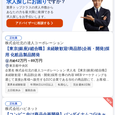
求人探し
お困り
に
ですか？
集職種 【カスタマーサポート】在宅可／マネーフォワードクラウド
業界トップクラスの求人件数から
あなたの力を最大限に発揮できる
求人探しをお手伝いします。
アドバイザーに相談する
正社員
株式会社北の達人コーポレーション
【東京(銀座)/総合職】未経験歓迎!商品部(企画・開発)採
用 化粧品製品開発
42万円～89万円
月給
東京都中央区
企業名 株式会社北の達人コーポレーション 求人名 【東京(銀座)/総合職】
未経験歓迎！商品部(企画・開発)採用 仕事の内容 WEBマーケティングを
通じて直接お客様へ販売するD2C企業である当社の商品部にて、お客様の
悩みを本質から解決する商品づくりを行います。適性に合わせて以下業務
業界未経験歓迎
年間休日120日以上
転勤なし
完全週休2日制
をお任せいたします。 【企画】市場調査や競合分析をもとに「どんな悩み
土日祝休み
服装自由
を、どんな商品で解決するか」を考え、新商品のコンセプトや仕様を企画
します。“こんな商品があったら欲しい”を形にしていく仕事です。【開
発】企画内容をもとにOEMメーカーや原料メーカーと連携しながら、成
正社員
分・処方・使用感・品質などを調整し商品化まで進行します。試作品の改
株式会社ハピネット
善を重ねながら“本当に良い商品”へ磨き込んでいく仕事です。【変更の範
【コンビニ向け商品企画開発】バンダイナムコG/キャ