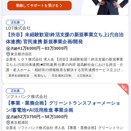
登録してサポートを受ける
正社員
LDT株式会社
【渋谷】未経験歓迎!終活支援の新規事業立ち上げ(自治
体連携) 官民連携 新規事業企画/開発
41万6000円～83万3000円
月給
東京都渋谷区
企業名 ＬＤＴ株式会社 求人名 【渋谷】未経験歓迎！終活支援の新規事業
立ち上げ(自治体連携)■官民連携 仕事の内容 超高齢社会における終活・介
護・老人ホーム・相続等の情報格差を解決する官民連携サービス立上げ。
自治体や地域包括支援センターとの関係構築を通じて、高齢者やそのご家
業界未経験歓迎
転勤なし
完全週休2日制
土日祝休み
族が適切な支援へつながる仕組みを広げます 【具体的には】全国の自治
体・地域包括支援センター・医療機関等に対し、『やさしい終活ハンドブ
ック』の設置・活用提案を行います。終活、介護、老人ホーム、葬儀、相
正社員
続、不動産売却などの情報を住民へ届けることで、「どこに相談すればい
ソフトバンク株式会社
いかわからない」という課題を解決。住民サービス向上と自治体の相談対
【事業・業務企画】グリーントランスフォーメーショ
応負荷軽減の両立を実現します。 【働きやすさ】有給取得率90%以上。1
ン/蓄電池×AI活用推進 事業企画
時間単位で取得できます。 募集職種 【渋谷】未経験歓迎！終活支援の新
52万3750円～58万1000円
月給
規事業立ち上げ(自治体連携)■官民連携
東京都港区
企業名 ソフトバンク株式会社 求人名 【事業・業務企画】グリーントラン