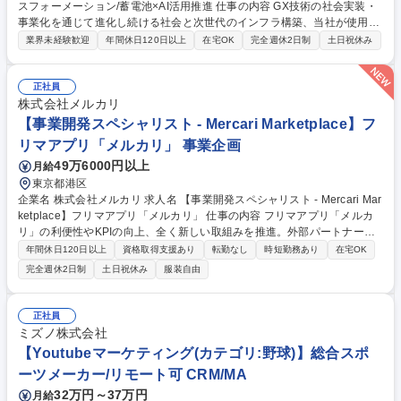
スフォーメーション/蓄電池×AI活用推進 仕事の内容 GX技術の社会実装・
事業化を通じて進化し続ける社会と次世代のインフラ構築、当社が使用す
るカーボンニュートラル電力の調達・最適化の推進をミッションに、GX
業界未経験歓迎
年間休日120日以上
在宅OK
完全週休2日制
土日祝休み
戦略の立案、全社関連プロジェクト推進を担います。 ■脱炭素エネルギー
や省エネルギーに関する調査・分析・レポート、重要会議体への付議対応
など ■GXに関する戦略および企画の策定・推進業務 ■地方分散データセン
正社員
ター向け電力調達の検討 ■エネルギーマネジメント／カーボンニュートラ
株式会社メルカリ
ル関連ソリューションのビジネス化推進 ■GXに関する経営層の特命事項対
【事業開発スペシャリスト - Mercari Marketplace】フ
応■当本部の運営に関わる業務企画と推進■社内外のアライアンス推進 募
リマアプリ「メルカリ」 事業企画
集職種 【事業・業務企画】グリーントランスフォーメーション/蓄電池×AI
49万6000円以上
月給
活用推進
東京都港区
企業名 株式会社メルカリ 求人名 【事業開発スペシャリスト - Mercari Mar
ketplace】フリマアプリ「メルカリ」 仕事の内容 フリマアプリ「メルカ
リ」の利便性やKPIの向上、全く新しい取組みを推進。外部パートナー企
業との協業・アライアンス締結・交渉業務全般をアグレッシブかつ大胆に
年間休日120日以上
資格取得支援あり
転勤なし
時短勤務あり
在宅OK
進めていただきます。 企画や外部とのコミュニケーションはもちろん、社
完全週休2日制
土日祝休み
服装自由
内各部門（開発/デザイン/CS/法務/財務/マーケティング等）との横断的な
連携も重要な役割として担っていただきます。 ■協業に向けた戦略の立
案・実行・推進 ■新規サプライヤーの獲得及び関係構築 ■出資スキームの
正社員
設計及び投資先の選定 ■市場調査及び競合分析を通じた事業機会の発掘※
ミズノ株式会社
続きは「その他労働条件の備考」へ 募集職種 【事業開発スペシャリスト -
【Youtubeマーケティング(カテゴリ:野球)】総合スポ
Mercari Marketplace】フリマアプリ「メルカリ」
ーツメーカー/リモート可 CRM/MA
32万円～37万円
月給