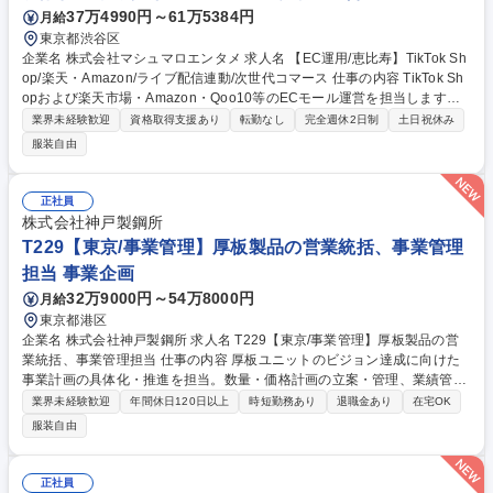
37万4990円～61万5384円
月給
東京都渋谷区
企業名 株式会社マシュマロエンタメ 求人名 【EC運用/恵比寿】TikTok Sh
op/楽天・Amazon/ライブ配信連動/次世代コマース 仕事の内容 TikTok Sh
opおよび楽天市場・Amazon・Qoo10等のECモール運営を担当します。
商品登録や在庫管理といった店舗運営に加え、ライブ配信やインフルエン
業界未経験歓迎
資格取得支援あり
転勤なし
完全週休2日制
土日祝休み
サー施策と連動したプロモーション企画立案・実行をお任せします。 【具
服装自由
体的には】 ■TikTok Shopおよび各種ECモール(楽天市場・Amazon・Qoo
10等)の運営管理 ■商品登録、在庫・価格管理、配送・返品フローの調整 ■
プロモーション企画立案・実行(セール/キャンペーン/ライブ配信連動施策
正社員
など) ■ECモールおよびTikTok Shop内のデータ分析(売上、CVR、広告効
株式会社神戸製鋼所
果等)による改善提案 ■インフルエンサーやプラットフォームとの折衝・調
T229【東京/事業管理】厚板製品の営業統括、事業管理
整 募集職種 【EC運用/恵比寿】TikTok Shop/楽天・Amazon/ライブ配信連
担当 事業企画
動/次世代コマース
32万9000円～54万8000円
月給
東京都港区
企業名 株式会社神戸製鋼所 求人名 T229【東京/事業管理】厚板製品の営
業統括、事業管理担当 仕事の内容 厚板ユニットのビジョン達成に向けた
事業計画の具体化・推進を担当。数量・価格計画の立案・管理、業績管
理、ユニット横断プロジェクト（DX等）の推進など、事業の中核となる
業界未経験歓迎
年間休日120日以上
時短勤務あり
退職金あり
在宅OK
管理業務をお任せします。 【業務詳細】(1)製造負荷・販売数量・業績等
服装自由
の各種管理業務 (2)予算取りまとめ・業績管理 (3)事業計画の立案・進捗管
理 (4)DX推進をはじめとするユニット横断プロジェクトの主導・関係部署
との折衝 【入社後のイメージ】入社直後は鉄鋼業界や製品知識、各種管理
正社員