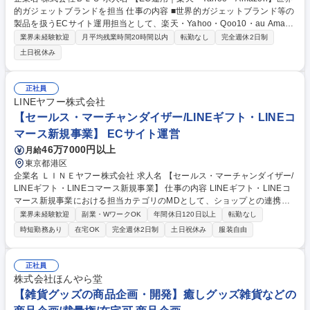
的ガジェットブランドを担当 仕事の内容 ■世界的ガジェットブランド等の
製品を扱うECサイト運用担当として、楽天・Yahoo・Qoo10・au Amazo
nのEC運用をお任せします。将来的には自社サイトなど全ECサイトの統
業界未経験歓迎
月平均残業時間20時間以内
転勤なし
完全週休2日制
括を目指していただきます。 【詳細】Amazon・楽天・Yahoo・Qoo10・
土日祝休み
au等のECサイトにおける商品ページ作成・更新、プライムデー等のセー
ル企画・運用、在庫管理、出荷対応(Amazon倉庫・楽天倉庫への納品)等
をお任せします。 【採用背景】現在は外注していますが、内製化により機
正社員
動性を高め、売上拡大を目指します。まずは楽天・Yahooなど(月間売上1
LINEヤフー株式会社
～2千万円)の運用を中心に担当いただき、慣れてきたらAmazon他ECサイ
【セールス・マーチャンダイザー/LINEギフト・LINEコ
トも巻き取っていただきます。 募集職種 【EC運用｜楽天・Yahoo・Ama
マース新規事業】 ECサイト運営
zon】世界的ガジェットブランドを担当
46万7000円以上
月給
東京都港区
企業名 ＬＩＮＥヤフー株式会社 求人名 【セールス・マーチャンダイザー/
LINEギフト・LINEコマース新規事業】 仕事の内容 LINEギフト・LINEコ
マース新規事業における担当カテゴリのMDとして、ショップとの連携、
商品ラインナップ設計、販促企画、数値分析まで幅広く担っていただきま
業界未経験歓迎
副業・WワークOK
年間休日120日以上
転勤なし
す。データと顧客視点をもとに、売れる仕組みづくり の構築をお任せいた
時短勤務あり
在宅OK
完全週休2日制
土日祝休み
服装自由
します。新規出店営業に関して、基本的には別組織が主体となり進行する
ため、いわゆる「獲得営業」業務はございません。社内外の様々なステー
クホルダーから協力を得ながら、業務をリードしていただきます。■担当
正社員
カテゴリのGMV達成のための戦略立案■戦略・戦術実行のリード■GMVデ
株式会社ほんやら堂
ータ分析■出店ECサイトのコンサルティング・サポート■商品企画■ショッ
【雑貨グッズの商品企画・開発】癒しグッズ雑貨などの
プ原資販促の企画・実行 募集職種 【セールス・マーチャンダイザー/LINE