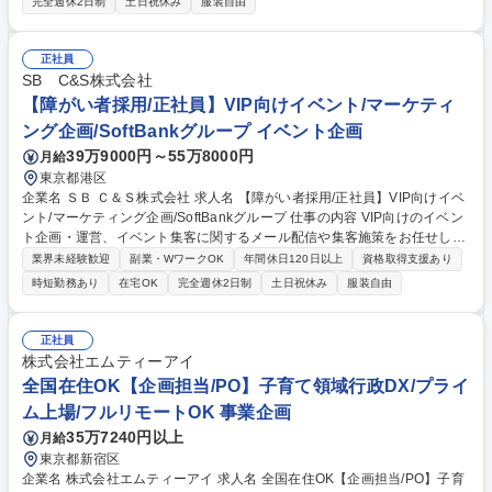
完全週休2日制
土日祝休み
服装自由
予算策定と予実管理、中期計画策定にかかる方針提案、現場展開及び全体
取りまとめ ■KPIや財務数値に基づく経営意思決定推進、経営企画 ■海外含
むグループ横断プロジェクトの立案、推進 ■管理会計に関するルールやイ
正社員
ンフラの構築（システム化を含む） 募集職種 【シニア経営企画スペシャ
SB C&S株式会社
リスト】HD全体を横串で横断/フレックス/在宅勤務可
【障がい者採用/正社員】VIP向けイベント/マーケティ
ング企画/SoftBankグループ イベント企画
39万9000円～55万8000円
月給
東京都港区
企業名 ＳＢ Ｃ＆Ｓ株式会社 求人名 【障がい者採用/正社員】VIP向けイベ
ント/マーケティング企画/SoftBankグループ 仕事の内容 VIP向けのイベン
ト企画・運営、イベント集客に関するメール配信や集客施策をお任せしま
す。ツール・顧客の関心データ・コンテンツを活用しながら、法人流通事
業界未経験歓迎
副業・WワークOK
年間休日120日以上
資格取得支援あり
業全体のデジタルマーケティングを支援する組織です。 ■社内外の各種イ
時短勤務あり
在宅OK
完全週休2日制
土日祝休み
服装自由
ベントの企画・運営サポート ■VIPイベントの進行管理 ■イベント当日の運
営・調整※要相談 リスト作成・受付整理 ■関係各所とのコミュニケーショ
ン ※イベント事例：多くの経営層をお招きする大型カンファレンス（年数
正社員
回実施）など ※デジタルマーケティングの業務経験もしくは知識ある方
株式会社エムティーアイ
は、デジタルツールをを利用しながら、サイト作成やメール配信、キャン
全国在住OK【企画担当/PO】子育て領域行政DX/プライ
ペーンの案内など 募集職種 【障がい者採用/正社員】VIP向けイベント/マ
ム上場/フルリモートOK 事業企画
ーケティング企画/SoftBankグループ
35万7240円以上
月給
東京都新宿区
企業名 株式会社エムティーアイ 求人名 全国在住OK【企画担当/PO】子育