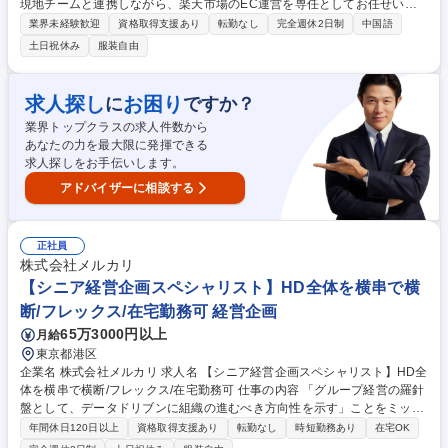
現地チームと連携しながら、楽天市場のEC運営を専任としてお任せいた
します。 ■楽天市場店舗のEC運営 ■商品ページ改善およびSEO対策 ■RPP
業界未経験歓迎
資格取得支援あり
転勤なし
完全週休2日制
中国語
広告・クーポン・ポイント施策の運用 ■スーパーSALE、お買い物マラソ
土日祝休み
服装自由
ン等イベント企画・運営 ■売上・広告・アクセスデータ分析 ■商品ランキ
ングおよび競合分析 ■中国チームとの連携によるページ改善・販促企画 ■
売上目標達成に向けた運営施策の立案・実行 募集職種 【EC運営】中国支
求人探し
お困り
に
ですか？
社と連携し、楽天市場拡大がミッション/NEXTユニコーン選出◎
業界トップクラスの求人件数から
あなたの力を最大限に発揮できる
求人探しをお手伝いします。
アドバイザーに相談する
正社員
株式会社メルカリ
【シニア経営企画スペシャリスト】HD全体を横串で横
断/フレックス/在宅勤務可 経営企画
65万3000円以上
月給
東京都港区
企業名 株式会社メルカリ 求人名 【シニア経営企画スペシャリスト】HD全
体を横串で横断/フレックス/在宅勤務可 仕事の内容 「グループ経営の羅針
盤として、データドリブンに組織の進むべき方向性を示す」ことをミッシ
ョンに、グループ全体の事業ポートフォリオの検討・最適化を通じて、経
年間休日120日以上
資格取得支援あり
転勤なし
時短勤務あり
在宅OK
営陣の迅速かつ的確な意思決定を支援します。 ■メルカリグループ全体の