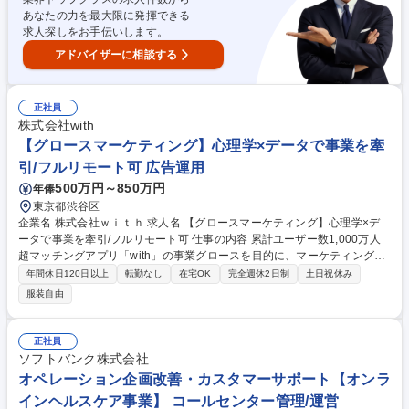
とし込む企画業務がメインとなります。代理店を通じたディレクションが
あなたの力を最大限に発揮できる
中心のため、効率的な施策実行が可能です。 募集職種 販促企画/小嶋陽菜
求人探しをお手伝いします。
プロデュース[Her lip to BEAUTY]の魅力をオフラインで発信!
アドバイザーに相談する
正社員
株式会社with
【グロースマーケティング】心理学×データで事業を牽
引/フルリモート可 広告運用
500万円～850万円
年俸
東京都渋谷区
企業名 株式会社ｗｉｔｈ 求人名 【グロースマーケティング】心理学×デ
ータで事業を牽引/フルリモート可 仕事の内容 累計ユーザー数1,000万人
超マッチングアプリ「with」の事業グロースを目的に、マーケティング起
点でのグロース戦略設計～実行までを一気通貫で担うポジションです。 ・
年間休日120日以上
転勤なし
在宅OK
完全週休2日制
土日祝休み
ファネル/セグメント分析を通じたグロースオポチュニティの発見、打ち手
服装自由
の策定(プロダクトチームとの連携含む) ・MMMや因果推論などを用いた
マーケティング施策評価モデルの構築 ・評価モデルから導かれる最適なメ
ディアプランニングの作成 ・プロダクトチームと連動したCRM施策の企
正社員
画推進 ・WEB調査や、ユーザーインタビューを通じたリサーチ業務 募集
ソフトバンク株式会社
職種 【グロースマーケティング】心理学×データで事業を牽引/フルリモー
オペレーション企画改善・カスタマーサポート【オンラ
ト可
インヘルスケア事業】 コールセンター管理/運営