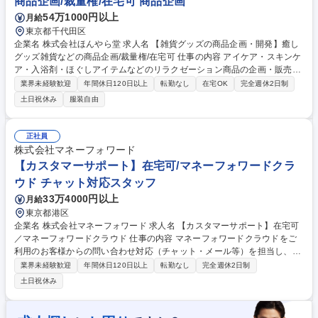
商品企画/裁量権/在宅可 商品企画
ギフト・LINEコマース新規事業】
54万1000円以上
月給
東京都千代田区
企業名 株式会社ほんやら堂 求人名 【雑貨グッズの商品企画・開発】癒し
グッズ雑貨などの商品企画/裁量権/在宅可 仕事の内容 アイケア・スキンケ
ア・入浴剤・ほぐしアイテムなどのリラクゼーション商品の企画・販売・
卸売りを行う当社にて商品企画業務をお任せします。 1シーズン100～15
業界未経験歓迎
年間休日120日以上
転勤なし
在宅OK
完全週休2日制
0程度の商品をリリース。現在、4名の小規模組織のため、細かい分業はな
土日祝休み
服装自由
く、商品企画に関する全ての工程を担当。そのため、実際に商品が好評だ
った時の喜びは人一倍です！【業務例】■市場調査に基づくマーケティン
グ戦略の策定■商品コンセプトの定義■外部デザイナーへの具体的なディレ
正社員
クション■製品プレゼンテーションを通じた内外の関係者へのコミュニケ
株式会社マネーフォワード
ーション■メーカーとの交渉■原価計算 募集職種 【雑貨グッズの商品企
【カスタマーサポート】在宅可/マネーフォワードクラ
画・開発】癒しグッズ雑貨などの商品企画/裁量権/在宅可
ウド チャット対応スタッフ
33万4000円以上
月給
東京都港区
企業名 株式会社マネーフォワード 求人名 【カスタマーサポート】在宅可
／マネーフォワードクラウド 仕事の内容 マネーフォワードクラウドをご
利用のお客様からの問い合わせ対応（チャット・メール等）を担当し、ユ
ーザーの声からプロダクト改善にも貢献いただきます。 【具体的には】 ■
業界未経験歓迎
年間休日120日以上
転勤なし
完全週休2日制
お客様からの問い合わせに対するチャットやメールでのサポート対応 ■顧
土日祝休み
客の声を収集し、開発チーム（エンジニア等）へのフィードバック ■自己
解決率向上のためのFAQやマニュアルの改善・作成 ※顧客に最も近い存在
として、プロダクトの成長とユーザー体験の向上を直接的に支えます。 募