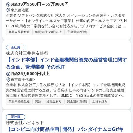
39万9500円～55万8600円
月給
東京都港区
企業名 ソフトバンク株式会社 求人名 オペレーション企画改善・カスタマ
ーサポート【オンラインヘルスケア事業】 仕事の内容 ヘルスケアアプリH
ELPO利用者の日常的な問い合わせ対応からアプリ内サービス全般（健康
相談チャット、オンライン診療、特定保健指導など）の運用支援および業
業界未経験歓迎
年間休日120日以上
完全週休2日制
務改善、派遣スタッフのマネジメントをお任せします。 ■カスタマーサポ
ート・FAQ管理：アプリユーザーの問い合わせ対応や、医療チームのサポ
ート体制強化のためFAQの整備 ■特定保健指導の運用補助：対象者からの
正社員
申し込み受付からオンライン初回面談の設定、申し込み勧奨と対象者のフ
株式会社三井住友銀行
ォローアップ対応 ■オンライン診療運営支援：予約受付から請求などの会
【インド本部】インド金融機関出資先の経営管理に関す
計事務処理、処方薬の配送調整など、HELPOアプリ内から予約可能なオ
る企画、管理業務 その他IT
ンライン診療の一連の流れを 支援 募集職種 オペレーション企画改善・カ
25万5000円以上
月給
スタマーサポート【オンラインヘルスケア事業】
東京都千代田区
企業名 株式会社三井住友銀行 求人名 【インド本部】インド金融機関出資
先の経営管理に関する企画、管理業務 仕事の内容 インドの出資先金融機
関に関する経営管理業務として、SMICC、YES Bankの事業戦略策定や予
算・計数管理、ガバナンス体制強化、社内外ステークホルダーとの連携、
業界未経験歓迎
英語
退職金あり
完全週休2日制
土日祝休み
会議体運営、関連資料作成等に従事いただきます。 【部署概要】 ■SMBC
グループは最注力国のインドにおける外銀グループNo.1の地位を目指し、
オーガニック、インオーガニックの戦略をスピード感持って推進していく
正社員
ために、2025年4月にインド本部を設立しました。 ■インド本部では様々
株式会社ハピネット
なバックグラウンドのメンバーが東京、インド、シンガポールでグローバ
【コンビニ向け商品企画│開発】 バンダイナムコGr/キ