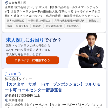
東京都品川区
企業名 株式会社サンリオ 求人名 【映像作品のセールス＆マーケティン
グ】世界的キャラクターIPの価値最大化 仕事の内容 キャラクターIPを活
用した映像ビジネスにおいて、作品の流通・価値最大化を担うセールスや
マーケティング業務全般をお任せします。作品の入口から出口まで社内外
業界未経験歓迎
年間休日120日以上
月平均残業時間20時間以内
転勤なし
と連携し、グローバルに魅力をお届けします。 ■セールス業務:国内外プラ
英語
退職金あり
在宅OK
完全週休2日制
土日祝休み
ットフォームへの映像作品セールス(配信・番販),条件交渉,ライセンス案件
創出 ■マーケティング/プロモーション:ローンチ前後の企画実行,視聴数や
収益最大化の施策設計,分析 ■PM:進行管理(制作～販売),契約管理,売上計上
求人探し
お困り
に
ですか？
■ビジネス開発:新規案件創出(パートナー開拓・企画起点),キャラクター戦
業界トップクラスの求人件数から
略と連動した映像展開提案 募集職種 【映像作品のセールス＆マーケティ
あなたの力を最大限に発揮できる
ング】世界的キャラクターIPの価値最大化
求人探しをお手伝いします。
アドバイザーに相談する
正社員
株式会社タイミー
【カスタマーサポート/オープンポジション】フルリモ
ート可 コールセンター管理/運営
33万3340円以上
月給
東京都港区
企業名 株式会社タイミー 求人名 【カスタマーサポート/オープンポジショ