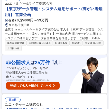
よび「運営業務委託契約書」の作成 ■飲食フードのマーケティング市場調
auエネルギー&ライフ株式会社
査 ＊まずは先輩社員のサポートからスタート。営業、運営、販売計画を実
【東京/データ管理・システム運用サポート(障がい者雇
行し現状を把握して頂きます。 募集職種 【キャラクターフード事業/マネ
用)】 営業企画
ージャー候補】サンリオカフェ等飲食事業拡大
29万5000円～59万円
月給
東京都千代田区
企業名 ａｕエネルギー＆ライフ株式会社 求人名 【東京/データ管理・シス
テム運用サポート（障がい者雇用）】 仕事の内容 電力サービスに関する
システムの運用およびデータ管理業務をお任せします。ご経験・スキルに
応じて、データ管理・データ加工業務（定型業務）を中心に担当いただき
業界未経験歓迎
年間休日120日以上
退職金あり
在宅OK
完全週休2日制
ます。 【定型業務】■データのチェック作業■データ加工およびシステム
土日祝休み
への登録作業■データ更新・マスタ管理■テスト手順書に基づくテスト作業
■管理表の作成・チェック■システム運用（監視・障害一次対応） 【非定
型業務】※スキルに応じて ■システム開発のサポート■要件定義・設計の
※
非公開求人
25
万件
は
以上
補助 ■ベンダーとの調整補助■システム改善・最適化の検討 募集職種 【東
ご登録いただくと、約
25
万件の
京/データ管理・システム運用サポート（障がい者雇用）】
非公開求人からご希望に沿った
求人をご紹介します。
※
2026年3月31日時点 ※求人数＝採用予定人数
登録して求人を紹介してもらう
正社員
ユニ・チャーム株式会社