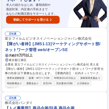
人チャットボット対応など。 【1日の対応件数】■電話：月間一人当たり
平均100件前後■メール・手紙：同上40件前後 募集職種 中野本社【お客様
求人の紹介をはじめ、書類添削や
相談室】お客様のお声をもとにより良い商品づくりへ貢献
面談対策、内定後の手続きまで
あなたの転職活動をサポートします。
登録してサポートを受ける
正社員
富士フイルムビジネスイノベーションジャパン株式会社
【障がい者枠】[JMS1-13]マーケティングサポート部/
ネットワーク管理 web/オープンSE
20万円以上
月給
東京都江東区
企業名 富士フイルムビジネスイノベーションジャパン株式会社 求人名
【障がい者枠】[JMS1-13]マーケティングサポート部/ネットワーク管理 仕
事の内容 以下業務をお任せします。 【業務内容】・社内ネットワークお
よびシステムの運用/管理（SharePoint、サーバーサイドJava等）・部門
業界未経験歓迎
副業・WワークOK
年間休日120日以上
資格取得支援あり
内の技術支援 ・社内ユーザーからの問合せ対応 ・その他、社内インフラ
時短勤務あり
退職金あり
在宅OK
完全週休2日制
土日祝休み
運用/管理に関するサポート全般（見積書管理、他部門とのPC運用管理な
服装自由
ど） 【採用背景】社内インフラ・ネットワーク関連や情報セキュリティに
関連する様々な対応において、社内インフラ運用を維持できるよう当該業
正社員
務経験者の増員をしたいと考えております。 募集職種 【障がい者枠】[JM
株式会社バンダイ
S1-13]マーケティングサポート部/ネットワーク管理
【トイ事業部】商品企画/玩具 商品企画