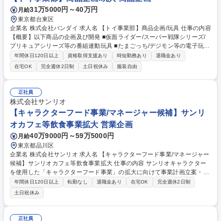
31万5000円～40万円
月給
東京都台東区
企業名 株式会社バンダイ 求人名 【トイ事業部】商品企画/玩具 仕事の内容
【概要】以下商品の企画及び開発 ■仮面ライダー/スーパー戦隊シリーズ/
プリキュアシリーズ等の番組連動玩具 ■たまごっち/デジモン等の電子玩具
■幼児向け玩具 ■ファンシーキャラクター/新規オリジナル玩具 ※ご入社後
年間休日120日以上
資格取得支援あり
時短勤務あり
退職金あり
はアシスタントとして、業務全体の流れを修得いただきます ※従来の子供
在宅OK
完全週休2日制
土日祝休み
服装自由
向け番組の他、ハイターゲット作品も担当頂く場合もございます 【詳細】
・テレビ、配信、映画などの番組と連動したなりきり玩具のMD・企画開
発、プロデュース担当 ・IPのキャラクター性を活かした玩具企画の提案・
正社員
開発 ・番組映像制作会社、企画ブレーン会社、生産メーカー、社内との調
株式会社サンリオ
整および交渉業務 募集職種 【トイ事業部】商品企画/玩具
【キャラクターフード事業/マネージャー候補】サンリ
オカフェ等飲食事業拡大 営業企画
40万9000円～59万5000円
月給
東京都品川区
企業名 株式会社サンリオ 求人名 【キャラクターフード事業/マネージャー
候補】サンリオカフェ等飲食事業拡大 仕事の内容 サンリオキャラクター
を使用した「キャラクターフード事業」の拡大に向けて事業計画立案・プ
レゼン・実行を担っていただきます。まだスタートしたばかりの事業の拡
年間休日120日以上
転勤なし
退職金あり
在宅OK
完全週休2日制
大＆確立に関わるポジションです。 【詳細】■事業全般（運営・営業・販
土日祝休み
売計画・企画立案・商品開発など）■飲食事業拡大に向けて事業計画の作
成（長期・中期・短期）■拡大に向けての現状のサンリオフード事業の内
容の把握とルールやマニュアルの整備■拡大に向けての「ＦＣ契約書」お
正社員