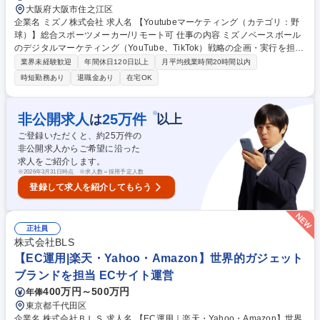
大阪府大阪市住之江区
企業名 ミズノ株式会社 求人名 【Youtubeマーケティング（カテゴリ：野
球）】総合スポーツメーカー/リモート可 仕事の内容 ミズノベースボール
のデジタルマーケティング（YouTube、TikTok）戦略の企画・実行を担当
いただきます。DTC成長を目的とした略的な企画立案や市場分析を行い、
業界未経験歓迎
年間休日120日以上
月平均残業時間20時間以内
効果的なマーケティング施策を提案します。 【具体的には】自社YouTub
時短勤務あり
退職金あり
在宅OK
eチャンネル（MIZUNO BASEBALL JP）を担当しブランド価値・認知向
上を計画する企画立案、出演、撮影、編集の運用全般を担当（撮影、編集
はアウトソーシングも可）未開設のTikTokの運用も検討する分析ツールを
※
非公開求人
25
万件
は
以上
活用した投稿の効果測定、次回施策への活用をお任せします。 ■そのほか
ご登録いただくと、約
25
万件の
の業務も従事いただきます。・デジタルマーケティング戦略の策定 ・プラ
非公開求人からご希望に沿った
ンニングと分析 ・チームとの連携 募集職種 【Youtubeマーケティング
求人をご紹介します。
（カテゴリ：野球）】総合スポーツメーカー/リモート可
※
2026年3月31日時点 ※求人数＝採用予定人数
登録して求人を紹介してもらう
正社員
株式会社BLS
【EC運用|楽天・Yahoo・Amazon】世界的ガジェット
ブランドを担当 ECサイト運営
400万円～500万円
年俸
東京都千代田区
企業名 株式会社ＢＬＳ 求人名 【EC運用｜楽天・Yahoo・Amazon】世界