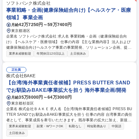
実務の基礎を習得。相談しやすいフォロー体制が整っており、約半年後を
ソフトバンク株式会社
目安に各種管理業務を独り立ちして遂行いただく想定です。 募集職種 T22
事業戦略・企画(健康保険組合向け)【ヘルスケア・医療
9【東京/事業管理】厚板製品の営業統括、事業管理担当
領域】 事業企画
42万7250円～59万7400円
月給
東京都港区
企業名 ソフトバンク株式会社 求人名 事業戦略・企画（健康保険組合向
け）【ヘルスケア・医療領域】 仕事の内容 【主な業務内容】 法人および
健康保険組合向けヘルスケア事業の事業開発、ソリューション企画、提案
および実装推進 ■健康保険組合や企業人事部門などにおける重症化予防、
業界未経験歓迎
年間休日120日以上
土日祝休み
医療費適正化、健康増進などのヘルスケア事業の開発 ■AIやデータ活用な
ど、先端テクノロジーを活用した新規ソリューション企画 ■事業戦略、事
業計画および各種KPIの策定 ■RFP／公募案件対応（提案書作成、事業ス
正社員
キーム設計、プレゼンテーション、見積作成、質疑対応） 募集職種 事業
株式会社BAKE
戦略・企画（健康保険組合向け）【ヘルスケア・医療領域】
【台湾/海外事業責任者候補】PRESS BUTTER SAND
でお馴染みBAKE/事業拡大を担う 海外事業企画/開発
35万8000円～64万3000円
月給
東京都杉並区
企業名 株式会社ＢＡＫＥ 求人名 【台湾/海外事業責任者候補】PRESS BU
TTER SANDでお馴染みBAKE/事業拡大を担う 仕事の内容 台湾事業の責任
者として、事業成長を牽引いただきます。既存事業の拡大に加え、新規出
店・営業開発・ブランド戦略・デジタル施策など、台湾市場における事業
業界未経験歓迎
副業・WワークOK
転勤なし
時短勤務あり
中国語
全体を統括いただくポジションです。 【事業推進】■台湾事業の売上/収益
土日祝休み
拡大に向けた戦略立案～実行 ■既存店舗の業績改善およびKPIマネジメン