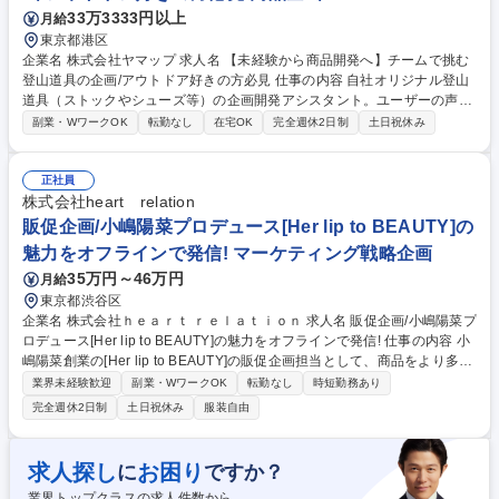
33万3333円以上
月給
東京都港区
企業名 株式会社ヤマップ 求人名 【未経験から商品開発へ】チームで挑む
登山道具の企画/アウトドア好きの方必見 仕事の内容 自社オリジナル登山
道具（ストックやシューズ等）の企画開発アシスタント。ユーザーの声を
反映した「マーケットイン」の視点で、リサーチから企画構想、プロジェ
副業・WワークOK
転勤なし
在宅OK
完全週休2日制
土日祝休み
クトの進行管理・プロダクト管理を担当します。 登山アプリの圧倒的なユ
ーザーボイスを道標に、本当に求められる登山道具（ストックやシューズ
等）を創り出す仕事です。入社直後は、今年就任した副事業部長のサポー
正社員
トとして、企画構想の補助、プロジェクトの進行管理、プロダクト管理か
株式会社heart relation
らスタート。社内のリサーチチームと折衝しながら、ユーザー視点の商品
販促企画/小嶋陽菜プロデュース[Her lip to BEAUTY]の
企画に深く携われます。ゆくゆくは製造メーカー等との折衝もお任せする
魅力をオフラインで発信! マーケティング戦略企画
予定です。 募集職種 【未経験から商品開発へ】チームで挑む登山道具の
35万円～46万円
月給
企画/アウトドア好きの方必見
東京都渋谷区
企業名 株式会社ｈｅａｒｔ ｒｅｌａｔｉｏｎ 求人名 販促企画/小嶋陽菜プ
ロデュース[Her lip to BEAUTY]の魅力をオフラインで発信! 仕事の内容 小
嶋陽菜創業の[Her lip to BEAUTY]の販促企画担当として、商品をより多く
のお客様に手に取っていただく為に販売代理店連携を通じた販促施策を、
業界未経験歓迎
副業・WワークOK
転勤なし
時短勤務あり
企画から実行まで実際にご自身の頭や手を動かして行って頂きます。 【具
完全週休2日制
土日祝休み
服装自由
体的には】■店舗運営の売上施策検討/発注対応■什器/リーフレット/POPな
どの企画/作成■卸業者、代理店へのディレクション（指示）■外部業者
（デザイン会社、印刷メーカーなど）との連携・ディレクション■卸や店
求人探し
お困り
に
ですか？
舗への特別展示の交渉等※営業活動よりも、ブランドの世界観を売場に落
業界トップクラスの求人件数から