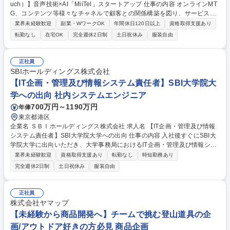
uch）】音声技術×AI「MiiTel」スタートアップ 仕事の内容 オンラインMT
G、コンテンツ等様々なチャネルで顧客との関係構築を図り、サービスの
利用が定着するための手法や手段を考え、企画します。 ※TechtouchとHi
業界未経験歓迎
副業・WワークOK
年間休日120日以上
資格取得支援あり
ghtouchの両方を担うイメージです。 ■エンゲージメント向上 : お客様の
転勤なし
在宅OK
完全週休2日制
土日祝休み
服装自由
利用状況、利用中の課題を把握し、適切なアドバイスを提供する ■クロス
セル提案 : 随時リリースされる新機能をお客様に提案し ■アップセル提案 :
お客様社内でのご利用人数増向けてお客様のニーズを把握し、営業チーム
正社員
と連携して提案を実施 ■フォローコール：主に電話・メールを利用して活
SBIホールディングス株式会社
用促進を行う 募集職種 ★【カスタマーサクセス（Low touch）】音声技術
【IT企画・管理及び情報システム責任者】SBI大学院大
×AI「MiiTel」スタートアップ
学への出向 社内システムエンジニア
700万円～1190万円
年俸
東京都港区
企業名 ＳＢＩホールディングス株式会社 求人名 【IT企画・管理及び情報
システム責任者】SBI大学院大学への出向 仕事の内容 入社後すぐにSBI大
学院大学に出向いただき、大学事務局におけるIT企画・管理及び情報シス
テム責任者として役割を担っていただきます。また学務全般への理解や教
業界未経験歓迎
資格取得支援あり
転勤なし
時短勤務あり
員との連携・協働も求められるポジションです。 ■IT総務（システム予
完全週休2日制
土日祝休み
服装自由
算・予実管理、契約・ライセンス管理、各種申請） ■システム、サービス
導入企画 ■プロジェクトマネジメント ■ベンダーコントロール ■各種ITサ
ポート ■インシデント管理と対応、情報セキュリティマネジメント ■学務
正社員
関連業務（式典（入学式・修了式）の運営、各種委員会の業務）など ★将
株式会社ヤマップ
来的に事務局の中核を担うポスト(次長等)へのステップアップも可能！ 募
【未経験から商品開発へ】チームで挑む登山道具の企
集職種 【IT企画・管理及び情報システム責任者】SBI大学院大学への出向
画/アウトドア好きの方必見 商品企画