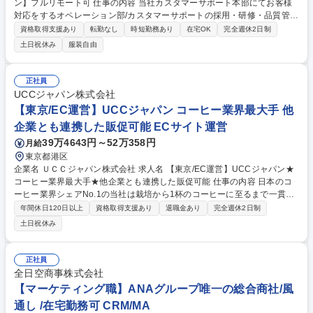
ン】フルリモート可 仕事の内容 当社カスタマーサポート本部にてお客様
対応をするオペレーション部/カスタマーサポートの採用・研修・品質管理
を担当するHRD部(人材開発部）/業務改善を担い、FAQ管理などを担当す
資格取得支援あり
転勤なし
時短勤務あり
在宅OK
完全週休2日制
るCX部のいずれかに配属予定。 【ポジション一例】■CSオペレーション
土日祝休み
服装自由
《チーム(10-15名)のマネジメント、KPI管理、フィードバック、メンバー
育成、アサイン対応など》■CSトレーニング《オペレーター研修の実施、
OJTなどサポート、研修資料、プログラムの作成および改善、研修スケジ
正社員
ュールの管理および改善、メンバーのマネジメントなど》■ CSQC(品質管
UCCジャパン株式会社
理)《対応品質のモニタリングとスコアリングおよびフィードバック、管
【東京/EC運営】UCCジャパン コーヒー業界最大手 他
理者への連携、マネジメントなど》 募集職種 【カスタマーサポート/オー
企業とも連携した販促可能 ECサイト運営
プンポジション】フルリモート可
39万4643円～52万358円
月給
東京都港区
企業名 ＵＣＣジャパン株式会社 求人名 【東京/EC運営】UCCジャパン★
コーヒー業界最大手★他企業とも連携した販促可能 仕事の内容 日本のコ
ーヒー業界シェアNo.1の当社は栽培から1杯のコーヒーに至るまで一貫し
た事業をグローバルに展開。そんな当社にて公式オンラインストアの自社
年間休日120日以上
資格取得支援あり
退職金あり
完全週休2日制
EC運営として、UCCのブランド力向上をお任せ。 【詳細】■UCC公式オ
土日祝休み
ンラインストアの店長■UCC公式オンラインストアの戦略立案・実行：売
上目標(Top、Bottoｍ)達成に向けた粗利管理、企画立案、実行、進捗管理
■商品企画・プロモーション：ECサイト限定の商品開発、新商品の導入、
正社員
季節ごとのキャンペーンやセール企画、効果測定■サイト改善・コンテン
全日空商事株式会社
ツ企画：データ分析に基づいたUI/UX改善、顧客を引きつけるコンテンツ
【マーケティング職】ANAグループ唯一の総合商社/風
の企画・作成 募集職種 【東京/EC運営】UCCジャパン★コーヒー業界最
通し /在宅勤務可 CRM/MA
大手★他企業とも連携した販促可能