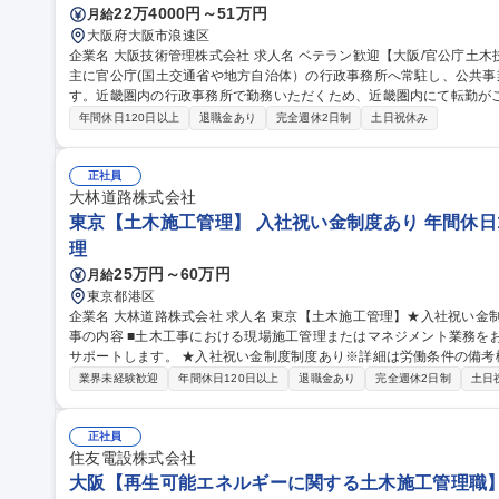
22万4000円～51万円
月給
大阪府大阪市浪速区
企業名 大阪技術管理株式会社 求人名 ベテラン歓迎【大阪/官公庁土木技術事務】土木業界経験者歓迎 仕事の内容
主に官公庁(国土交通省や地方自治体）の行政事務所へ常駐し、公共
す。近畿圏内の行政事務所で勤務いただくため、近畿圏内にて転勤がございます。 ■行政事務補
河川等を管理している行政事務所で地元説明に必要な資料や工事を発注
年間休日120日以上
退職金あり
完全週休2日制
土日祝休み
料等）を作成して、発注者のサポートを行います。 ■発注者支援業務･
機関において、施工会社の工事品質を検査したり、工事の進捗を管理
す。 募集職種 ベテラン歓迎【大阪/官公庁土木技術事務】土木業界経
正社員
大林道路株式会社
東京【土木施工管理】 入社祝い金制度あり 年間休日1
理
25万円～60万円
月給
東京都港区
企業名 大林道路株式会社 求人名 東京【土木施工管理】★入社祝い金制度あり★年間休日125日★第二新卒歓迎 仕
事の内容 ■土木工事における現場施工管理またはマネジメント業務を
サポートします。 ★入社祝い金制度制度あり※詳細は労働条件の備考欄（東京） 全国勤務コー
スが選べます。 迷った方は面談も可能です。 【仕事内容】 一般道
業界未経験歓迎
年間休日120日以上
退職金あり
完全週休2日制
土日
えて、土地造成などの一般土木工事、上下水道工事、外構工事など、幅広い
種 東京【土木施工管理】★入社祝い金制度あり★年間休日125日★第
正社員
住友電設株式会社
大阪【再生可能エネルギーに関する土木施工管理職】