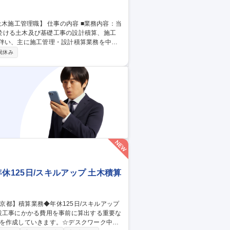
於ける土木及び基礎工事の設計積算、施工
設計積算・検査他となり、工事エリアは大
祝休み
集職
休125日/スキルアップ 土木積算
設工事にかかる費用を事前に算出する重要な
画を作成していきます。☆デスクワーク中心