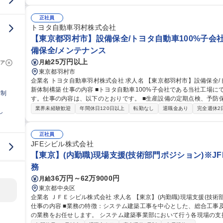
び坑道内からの岩盤を対象とした地下水調査業務（主に現場透水試験
協力会社の手配・現場管理・データ解析・各種報告書の作成業務 ・
出向あり・調査（水圧・採水・温度）機器の設計・開発働く環境 募集職種 【東京/原子力バックエンド】年休126
正社員
日/昨年度賞与実績6.2か月！
トヨタ自動車羽村株式会社
【東京都羽村市】設備保全/トヨタ自動車100%子会社/
備保全/メンテナンス
25万円以上
月給
ア
東京都羽村市
企業名 トヨタ自動車羽村株式会社 求人名 【東京都羽村市】設備保全/トヨタ自動車100%子会社/年間休日121日★
新体制構築 仕事の内容 ■トヨタ自動車100%子会社である当社工場にて、生産設備の保全業務を担当いただきま
日制
す。仕事の内容は、以下のとおりです。 ■生産設備の定期点検、予防保全、メンテナンス対応 ■設備トラブルの原
因分析および再発防止策の立案・実行 ■生産性向上に向けた設備改善 （安全・品質・コスト・稼働率の向上） ※
業界未経験歓迎
年間休日120日以上
転勤なし
退職金あり
完全週休2
し
建物の改変を伴う業務は含まない 募集職種 【東京都羽村市】設備保全/トヨタ自動車100%子会社/年間休日121日
★新体制構築
正社員
JFEシビル株式会社
【東京】(内勤職)現場支援(技術部門ポジション)※JF
務
36万円～62万9000円
月給
東京都中央区
企業名 ＪＦＥシビル株式会社 求人名 【東京】(内勤職)現場支援(技術部門ポジション)※JFEスチール100％出資
仕事の内容 ■業務の特徴：システム建築工事を中心とした、総合工事
の業務をお任せします。 システム建築事業部において行う各現場の支援やフロントローディング ・各種工程表作