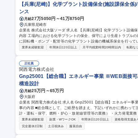
【兵庫(尼崎)】化学プラント設備保全(施設課保全係)
ンス
27万5050円～41万8750円
月給
兵庫県尼崎市
企業名 株式会社大阪ソーダ 求人名 【兵庫(尼崎)】化学プラント設備保全（施設課保全係）/プライム上場 仕事の
内容 工場内における化学プラントの保全、保守により生産トラブル
に回転機・ポンプ・配管等の化学プラント設備の機械系保全を行っていただきます。 職務詳
メンテナンス）と自社での保全の割合は半々となり、自社対応可能範囲
業界未経験歓迎
年間休日120日以上
月平均残業時間20時間以内
転勤な
設備の管理 2.設備保全に関する計画・記録・予算作成 3.設備管理に係
計・施工管理（大規模な設備は他部署が担当） 5.少額部品の購買 募集職種 【兵庫(尼崎)】化学プラント設備保全
（施設課保全係）/プライム上場
正社員
関西電力株式会社
Gnp25001【総合職】エネルギー事業 ※WEB面接
構造設計
25万円～65万円
月給
大阪府
企業名 関西電力株式会社 求人名 Gnp25001【総合職】エネルギー事業 ※WEB面接可／関西大手電力メーカー 仕
事の内容 ■総合職として、ご経歴を踏まえ、下記いずれかに携わって
計・運転・保守、燃料・炉心・放射線管理等の業務） ・火力発電業務：火力発電事業戦略、発電所運営管理、火
力発電設備の設計・保守 他 ・送配電業務（電力設備の巡視点検業務
業界未経験歓迎
副業・WワークOK
年間休日120日以上
資格取得支援あ
画／需給計画等の戦略・計画立案、国際事業） ※職種によっては、
完全週休2日制
土日祝休み
服装自由
基本的に現場を数年学んでいただき、各事業における計画・戦略立案業務等
Gnp25001【総合職】エネルギー事業 ※WEB面接可／関西大手電力