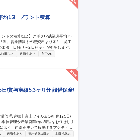
均15H プラント積算
の出張（日帰り～2日程度）が発生します。
 ■補修工事費用・見積積算の作成 ■現場
0時間以内
退職金あり
在宅OK
やすさ】繁忙期（5月中旬～10月末）と閑散
ントロールがしやすい環境です。代休取得も
水プラントの
日/賞与実績5.3ヶ月分 設備保全/
常に広く、内部を歩いて移動するアクティブ
し
退職金あり
完全週休2日制
土日祝休み
アの管理 ■産業廃棄物の管理・搬出(事業所