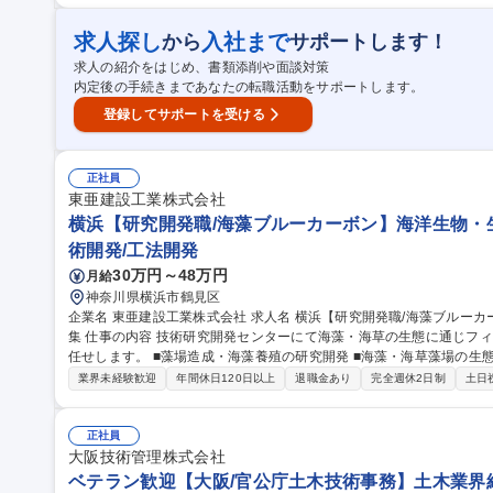
内で排出される廃棄物の一時保管、処理業者への引き渡し時の立ち合い
廃棄物に関するデータ集計、行政への提出書類作成補助 ■産廃業者との契約内容確
求人探し
入社まで
から
サポートします！
験歓迎【設備管理/豊橋】富士フイルムG/年休125日/賞与実績5.3ヶ月
求人の紹介をはじめ、書類添削や面談対策
内定後の手続きまであなたの転職活動をサポートします。
登録してサポートを受ける
正社員
東亜建設工業株式会社
横浜【研究開発職/海藻ブルーカーボン】海洋生物・
術開発/工法開発
30万円～48万円
月給
神奈川県横浜市鶴見区
企業名 東亜建設工業株式会社 求人名 横浜【研究開発職/海藻ブルーカーボン】海洋生物・生態スペシャリスト募
集 仕事の内容 技術研究開発センターにて海藻・海草の生態に通じフィールドとラボをつなぐ研究開発や調査をお
任せします。 ■藻場造成・海藻養殖の研究開発 ■海藻・海草藻場の生態系調査・モニタリング計画・実施・評価 ■
ブルーカーボン定量化（CO2吸収量の推定等） ■NBSの実装（港湾構
業界未経験歓迎
年間休日120日以上
退職金あり
完全週休2日制
土日
術支援、広報・成果発信支援 等 ※変更範囲：上記ほか、会社の定める業務 募集職種 横浜【研究開発職/
ーカーボン】海洋生物・生態スペシャリスト募集
正社員
大阪技術管理株式会社
ベテラン歓迎【大阪/官公庁土木技術事務】土木業界