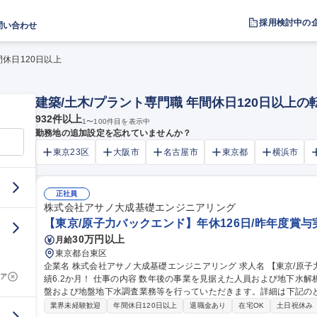
採用検討中の
問い合わせ
間休日120日以上
建築/土木/プラント専門職 年間休日120日以上
932
件以上
1
〜
100
件目を表示中
勤務地の追加設定を忘れていませんか？
東京23区
大阪市
名古屋市
東京都
横浜市
正社員
株式会社アサノ大成基礎エンジニアリング
【東京/原子力バックエンド】年休126日/昨年度賞与実
30万円以上
月給
東京都台東区
企業名 株式会社アサノ大成基礎エンジニアリング 求人名 【東京/原子力バックエンド】年休126日/昨年度賞与実
ア
績6.2か月！ 仕事の内容 数年後の事業を見据えた人員および地下水解析技術者の確保のための募集となります。岩
盤および地盤地下水調査業務等を行っていただきます。詳細は下記のとおりです。 ・岩盤およ
業務（主に現場透水試験・数値解析） ・高レベル放射性廃棄物の地
業界未経験歓迎
年間休日120日以上
退職金あり
在宅OK
土日祝休み