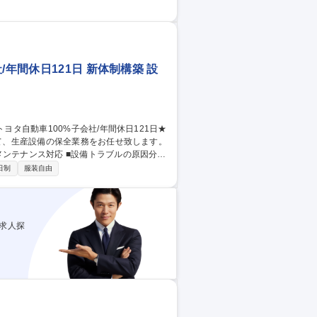
易予算書の作成（初期発注計画書等） ・諸
図の作成 募集職種 【東京】
年間休日121日 新体制構築 設
日制
服装自由
求人探