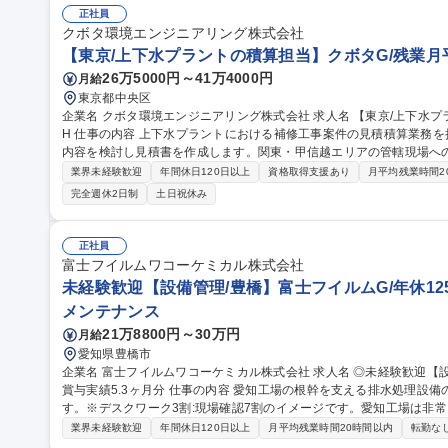
正社員
クボタ環境エンジニアリング株式会社
【東京/上下水プラントの積算担当】クボタG/残業月平
26万5000円～41万4000円
月給
東京都中央区
企業名 クボタ環境エンジニアリング株式会社 求人名 【東京/上下水プラントの積算担当】クボタG/残業月平均15
H 仕事の内容 上下水プラントにおける補修工事案件の見積積算業務を担当。営業情報や各種資料より条件・施工
内容を検討し見積書を作成します。関東・甲信越エリアの管轄現場へ
【業務詳細】■営業情報・図面資料からの条件検討および施工内容の検討
業界未経験歓迎
年間休日120日以上
資格取得支援あり
月平均残業時間2
確認や打ち合わせに伴う出張（月2～3回程度／日帰り～2日） 【働き
完全週休2日制
土日祝休み
期が明確で、閑散期は残業ほぼ0時間の月もあり有給や長期休暇のコ
徹底されており、ワークライフバランスを保ちながら安心して長く働けます。 募集職種 【東京/上下
積算担当】クボタG/残業月平均15H
正社員
富士フイルムワコーケミカル株式会社
未経験歓迎【設備管理/豊橋】富士フイルムG/年休125
メンテナンス
21万8800円～30万円
月給
愛知県豊橋市
企業名 富士フイルムワコーケミカル株式会社 求人名 ◎未経験歓迎【設備管理/豊橋】富士フイルムG/年休125日/
賞与実績5.3ヶ月分 仕事の内容 愛知工場の根幹を支える排水処理設備の維持管理や産業廃棄物の管理をお任せしま
す。※デスクワーク3割:現場確認7割のイメージです。愛知工場は非
な業務が中心です。 【詳細】■工場排水処理設備の運転・点検管理(計器メーター数値の記録、活性汚泥の状態確
業界未経験歓迎
年間休日120日以上
月平均残業時間20時間以内
転勤な
認などの日常点検、水質管理、異常時対応) ■汚水書類をするバクテリ