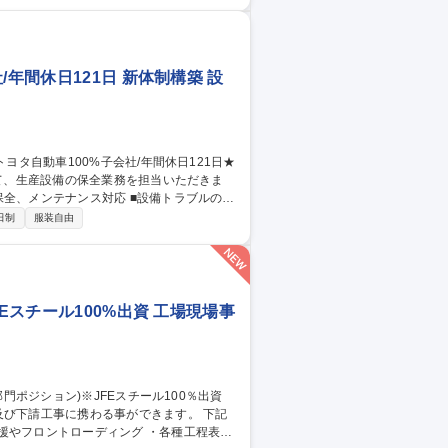
・数値解析）・調査計画書立案・提案から
地質調査業務や地層処分に係る研究機関への
年間休日121日 新体制構築 設
日制
服装自由
Eスチール100%出資 工場現場事
及び下請工事に携わる事ができます。 下記