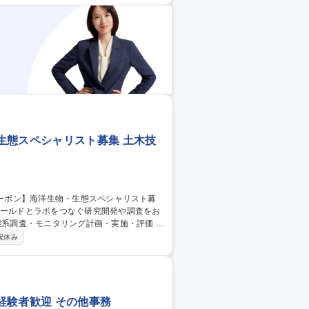
、フォークリフトでの搬出操作) ■環境・
認、管理運用 募集職種 ◎未経
分
生態スペシャリスト募集 土木技
造物と生態系の両立設計等） ■社外連携・技
祝休み
海藻ブル
経験者歓迎 その他事務