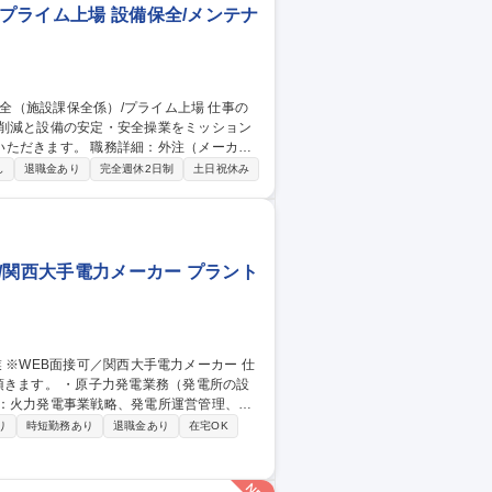
/プライム上場 設備保全/メンテナ
の削減と設備の安定・安全操業をミッション
細：外注（メーカー
を判断し、発注管理を行います。 1.工場
し
退職金あり
完全週休2日制
土日祝休み
る技術・作業の標準化推進 4.新規設備の設
可/関西大手電力メーカー プラント
頂きます。 ・原子力発電業務（発電所の設
、修理・取付の設計・工事監理業務、設備計
り
時短勤務あり
退職金あり
在宅OK
関西電力送配電株式会社へ配属となります。
を担当いただく予定です。 募集職種
メーカー