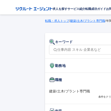
求人を探す
サービス紹介
転職成功ガイド
お
転職・求人トップ
/
建築/土木/プラント専門職
/
年
キーワード
勤務地
職種
建築/土木/プラント専門職
条件をクリ
年収