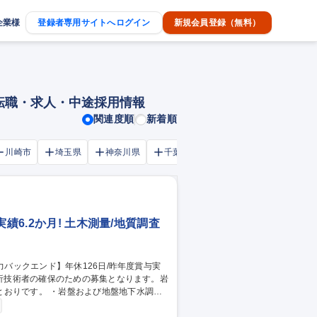
企業様
登録者専用サイトへログイン
新規会員登録（無料）
の転職・求人・中途採用情報
関連度順
新着順
川崎市
埼玉県
神奈川県
千葉市
大阪府
千葉県
績6.2か月! 土木測量/地質調査
び地盤地下水調査
層処分及び天然資源開発分野における地表及