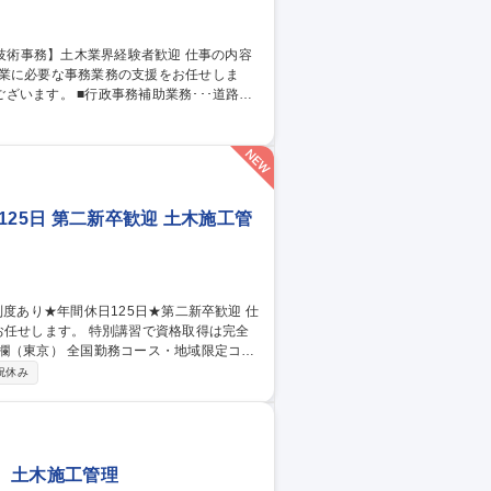
事業に必要な事務業務の支援をお任せしま
助業務･･･道路・
するために必要な資料(CAD図面や積算資
･･道路・河川等を管理している行政の出先
したり、発注者の立場から工事を監督しま
験者歓迎
25日 第二新卒歓迎 土木施工管
お任せします。 特別講習で資格取得は完全
ス・地域限定コー
路や高速道路、空港滑走路などの舗装工事に加
祝休み
プロジェクトに携わります。 募集職
二新卒歓迎
 土木施工管理