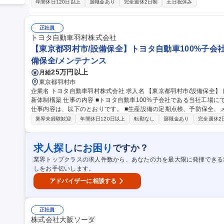
成 ・各工種施工計画書の作成 ・各種施工図、製作図のチェック ・簡
年間休日120日以上
退職金あり
完全週休2日制
土日祝休み
官庁提出書類の作成 ・施工検討会資料の作成 ・工事写真の取り纏め ・各種施工計画
(内勤職)現場支援(技術部門ポジション)※JFEスチール100％出資
正社員
トヨタ自動車羽村株式会社
【東京都羽村市/設備保全】トヨタ自動車100%子会社/
備保全/メンテナンス
25万円以上
月給
東京都羽村市
企業名 トヨタ自動車羽村株式会社 求人名 【東京都羽村市/設備保全】トヨタ自動車100%子会社/年間休日121日★
新体制構築 仕事の内容 ■トヨタ自動車100%子会社である当社工場にて、生産設備の保全業務をお任せ致します。
仕事内容は、以下のとおりです。 ■生産設備の定期点検、予防保全、メンテナンス対応 ■設備トラブルの原因分析
および再発防止策の立案・実行 ■生産性向上に向けた設備改善 （安全・品質・コスト・稼働率の向上） ※建物の
業界未経験歓迎
年間休日120日以上
転勤なし
退職金あり
完全週休2
改変を伴う業務は含まない 募集職種 【東京都羽村市/設備保全】トヨタ自動車100%子会社/年間休日121日★新体
制構築
求人探し
お困り
に
ですか？
業界トップクラスの求人件数から、あなたの力を最大限に発揮できる
しをお手伝いします。
アドバイザーに相談する
正社員
株式会社大阪ソーダ