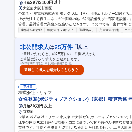
29万3100円以上
月給
大阪府大阪市西区
企業名 住友電設株式会社 求人名 大阪【再生可能エネルギーに関する土木施工管理職】 仕事の内容 ■業務内容：当
社が受注する再生エネルギー関連の地中送電設備及び一部変電設備に
管理、品質管理の業務が担当いただきます。 その中でも、案件増加に伴い、主に施工管理・設計積算業務を中心
にご担当いただきます。地中管路設備、変電所基礎等の調査・計画・
業界未経験歓迎
年間休日120日以上
退職金あり
完全週休2日制
土日
阪を拠点に日本全国となり、出張ベースでご対応を頂く事になります。 ※変更の範囲：会社の定める業務 募
種 大阪【再生可能エネルギーに関する土木施工管理職】
※
非公開求人
25
万件
は
以上
ご登録いただくと、約
25
万件の非公開求人から
ご希望に沿った求人をご紹介します。
※
2026年3月31日時点 ※求人数＝採用予定人数
登録して求人を紹介してもらう
正社員
株式会社トリヤマ
女性歓迎(ポジティブアクション)【京都】積算業務 年
30万円以上
月給
京都府
企業名 株式会社トリヤマ 求人名 ☆女性歓迎(ポジティブアクション)【京都】積算業務◆年休125日/スキルアップ
仕事の内容 ■設計書や仕様書・図面に基づいて材料費や人件費など建
業務です。社長や事務員と協力しPCを用いた計算を行い、工事の計