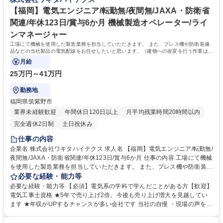
【福岡】電気エンジニア/転勤無/夜間無/JAXA・防衛省
関連/年休123日/賞与6か月 機械製造オペレーター/ライ
ンマネージャー
工場にて機械を使用した製造業務を担当していただきます。 また、プレス機や防衛装備
品などの当社製品の電気配線をお任せしたいと思います。（建物への改変を行う作業はあ
りません）
月給
25万円～41万円
勤務地
福岡県筑紫野市
業界未経験歓迎
年間休日120日以上
月平均残業時間20時間以内
完全週休2日制
土日祝休み
仕事の内容
企業名 株式会社ワキタハイテクス 求人名 【福岡】電気エンジニア/転勤無/
夜間無/JAXA・防衛省関連/年休123日/賞与6か月 仕事の内容 工場にて機械
を使用した製造業務を担当していただきます。 また、プレス機や防衛装備
品などの当社製品の電気配線をお任せしたいと思います。（建物への改変
必要な経験・能力等
を行う作業はありません） ・防衛産業製品の製造 ・溶接作業（アルミ、
必要な経験・能力等 【必須】電気系の学科で学んだことがある方【歓迎】
ステンレス、鉄） ・塗装作業（屋内ブース有、吹付塗装） ・検査業務 ※
電気工事士資格 ★5年で売り上げ2倍。今後も売り上げ増大を見越してい
各作業は1週間～1か月単位で事前にスケジュールを組んでおります。 募
ます ★年収がUPするチャンスが多い会社です 当社の自慢 ・現場の声を大
集職種 【福岡】電気エンジニア/転勤無/夜間無/JAXA・防衛省関連/年休12
事にしており、一人ひとりが活躍できる社風です。 ・売り上げ増大で社員
3日/賞与6か月
の頑張りに還元しています。 ・日本で１社だけのものづくりに関わること