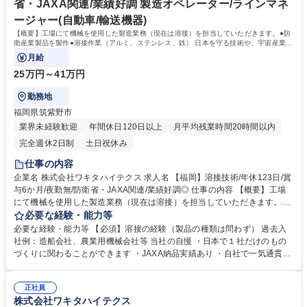
省・JAXA関連/業績好調 製造オペレーター/ラインマネ
ージャー(自動車/輸送機器)
【概要】工場にて機械を使用した製造業務（現在は溶接）を担当していただきます。●防
衛産業製品を製作●溶接作業（アルミ、ステンレス、鉄） 日本を守る技術や、宇宙産業に
貢献する仕事です。
月給
25万円～41万円
勤務地
福岡県筑紫野市
業界未経験歓迎
年間休日120日以上
月平均残業時間20時間以内
完全週休2日制
土日祝休み
仕事の内容
企業名 株式会社ワキタハイテクス 求人名 【福岡】溶接技術/年休123日/賞
与6か月/夜勤無/防衛省・JAXA関連/業績好調◎ 仕事の内容 【概要】工場
にて機械を使用した製造業務（現在は溶接）を担当していただきます。●
防衛産業製品を製作●溶接作業（アルミ、ステンレス、鉄） 日本を守る技
必要な経験・能力等
術や、宇宙産業に貢献する仕事です。 【詳細】 ・防衛産業製品の製造 ・
必要な経験・能力等 【必須】溶接の経験（製品の種類は問わず） 過去入
溶接作業（アルミ、ステンレス、鉄） ・検査業務 ※各作業は1週間～1か
社例：造船会社、農業用機械会社等 当社の自慢 ・日本で１社だけのもの
月単位で事前にスケジュールを組んでおります。 募集職種 【福岡】溶接
づくりに関わることができます ・JAXA納品実績あり ・自社で一気通貫し
技術/年休123日/賞与6か月/夜勤無/防衛省・JAXA関連/業績好調◎
た商品を作っています ・頑張りを適正に評価 ・業績が過去最高を記録し
ました 学歴・資格 学歴：大学院 大学 高専 短大 専修学校 高校 語学力：
正社員
資格：
株式会社ワキタハイテクス