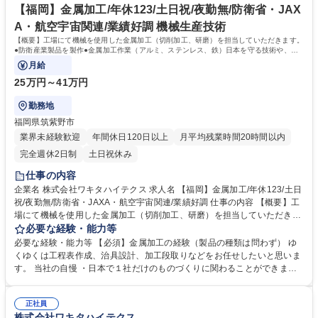
【福岡】金属加工/年休123/土日祝/夜勤無/防衛省・JAX
A・航空宇宙関連/業績好調 機械生産技術
【概要】工場にて機械を使用した金属加工（切削加工、研磨）を担当していただきます。
●防衛産業製品を製作●金属加工作業（アルミ、ステンレス、鉄）日本を守る技術や、宇
宙産業に貢献する仕事です。
月給
25万円～41万円
勤務地
福岡県筑紫野市
業界未経験歓迎
年間休日120日以上
月平均残業時間20時間以内
完全週休2日制
土日祝休み
仕事の内容
企業名 株式会社ワキタハイテクス 求人名 【福岡】金属加工/年休123/土日
祝/夜勤無/防衛省・JAXA・航空宇宙関連/業績好調 仕事の内容 【概要】工
場にて機械を使用した金属加工（切削加工、研磨）を担当していただきま
す。●防衛産業製品を製作●金属加工作業（アルミ、ステンレス、鉄）日本
必要な経験・能力等
を守る技術や、宇宙産業に貢献する仕事です。 【詳細】 ・防衛産業製品
必要な経験・能力等 【必須】金属加工の経験（製品の種類は問わず） ゆ
の製造 ・金属加工（アルミ、ステンレス、鉄） ・検査業務 ※各作業は1
くゆくは工程表作成、治具設計、加工段取りなどをお任せしたいと思いま
週間～1か月単位で事前にスケジュールを組んでおります。 現場の意見が
す。 当社の自慢 ・日本で１社だけのものづくりに関わることができます
通りやすく、風通しのよい社風です。 募集職種 【福岡】金属加工/年休12
・JAXA納品実績あり ・自社で一気通貫した商品を作っています ・頑張り
3/土日祝/夜勤無/防衛省・JAXA・航空宇宙関連/業績好調
を適正に評価 ・業績が過去最高を記録しました 学歴・資格 学歴：大学院
正社員
大学 高専 短大 専修学校 高校 語学力： 資格：
株式会社ワキタハイテクス