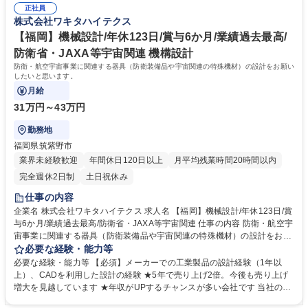
正社員
ができます ・JAXA納品実績あり ・自社で一気通貫した商品を作っていま
株式会社ワキタハイテクス
す 学歴・資格 学歴：大学院 大学 高専 短大 専修学校 高校 語学力： 資
格：
【福岡】機械設計/年休123日/賞与6か月/業績過去最高/
防衛省・JAXA等宇宙関連 機構設計
防衛・航空宇宙事業に関連する器具（防衛装備品や宇宙関連の特殊機材）の設計をお願い
したいと思います。
月給
31万円～43万円
勤務地
福岡県筑紫野市
業界未経験歓迎
年間休日120日以上
月平均残業時間20時間以内
完全週休2日制
土日祝休み
仕事の内容
企業名 株式会社ワキタハイテクス 求人名 【福岡】機械設計/年休123日/賞
与6か月/業績過去最高/防衛省・JAXA等宇宙関連 仕事の内容 防衛・航空宇
宙事業に関連する器具（防衛装備品や宇宙関連の特殊機材）の設計をお願
いしたいと思います。 防衛省で使われる防衛装備品やそれらを運ぶ輸送コ
必要な経験・能力等
ンテナなどの産業製品 に係る仕事です。政府の防衛費増額に伴い、今後約
必要な経験・能力等 【必須】メーカーでの工業製品の設計経験（1年以
10年は売上増加見通しのため増員募集です。 募集職種 【福岡】機械設計/
上）、CADを利用した設計の経験 ★5年で売り上げ2倍。今後も売り上げ
年休123日/賞与6か月/業績過去最高/防衛省・JAXA等宇宙関連
増大を見越しています ★年収がUPするチャンスが多い会社です 当社の自
慢 ・現場の声を大事にしており、一人ひとりが活躍できる社風です。 ・