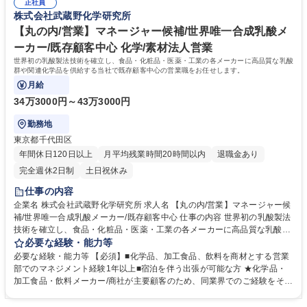
です。 募集職種 【杉並区/研究職】世界唯一合成乳酸メーカー/年休125日/
正社員
力： 資格：
株式会社武蔵野化学研究所
フレックスタイム制
【丸の内/営業】マネージャー候補/世界唯一合成乳酸メ
ーカー/既存顧客中心 化学/素材法人営業
世界初の乳酸製法技術を確立し、食品・化粧品・医薬・工業の各メーカーに高品質な乳酸
群や関連化学品を供給する当社で既存顧客中心の営業職をお任せします。
月給
34万3000円～43万3000円
勤務地
東京都千代田区
年間休日120日以上
月平均残業時間20時間以内
退職金あり
完全週休2日制
土日祝休み
仕事の内容
企業名 株式会社武蔵野化学研究所 求人名 【丸の内/営業】マネージャー候
補/世界唯一合成乳酸メーカー/既存顧客中心 仕事の内容 世界初の乳酸製法
技術を確立し、食品・化粧品・医薬・工業の各メーカーに高品質な乳酸群
や関連化学品を供給する当社で既存顧客中心の営業職をお任せします。
必要な経験・能力等
【業務詳細】■既存顧客中心（9割）で食品/酒造メーカー、水産加工会社
必要な経験・能力等 【必須】■化学品、加工食品、飲料を商材とする営業
等への直販及び代理店を通じての提案営業を担っていただきます。■既存
部でのマネジメント経験1年以上■宿泊を伴う出張が可能な方 ★化学品・
顧客に対して、定期的にアポを取り、素材に関するヒアリングや価格交渉
加工食品・飲料メーカー/商社が主要顧客のため、同業界でのご経験をその
を行います。■月に1～2週間程度、出張を伴う東日本エリアへの商談があ
まま活かせます★ 【今後の方針】営業一部は食品系顧客を多く抱えてお
ります。 ★将来的にマネージャ―としてマネジメント業務をお任せしま
り、会社にとっての国内事業の主要基盤となっております。今後は既存顧