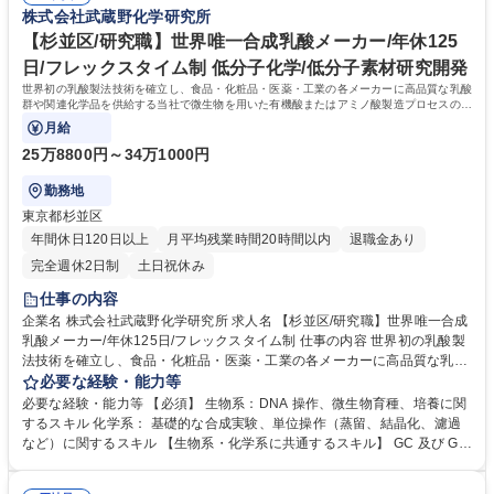
株式会社武蔵野化学研究所
【杉並区/研究職】世界唯一合成乳酸メーカー/年休125
日/フレックスタイム制 低分子化学/低分子素材研究開発
世界初の乳酸製法技術を確立し、食品・化粧品・医薬・工業の各メーカーに高品質な乳酸
群や関連化学品を供給する当社で微生物を用いた有機酸またはアミノ酸製造プロセスの開
発をお任せします。
月給
25万8800円～34万1000円
勤務地
東京都杉並区
年間休日120日以上
月平均残業時間20時間以内
退職金あり
完全週休2日制
土日祝休み
仕事の内容
企業名 株式会社武蔵野化学研究所 求人名 【杉並区/研究職】世界唯一合成
乳酸メーカー/年休125日/フレックスタイム制 仕事の内容 世界初の乳酸製
法技術を確立し、食品・化粧品・医薬・工業の各メーカーに高品質な乳酸
群や関連化学品を供給する当社で微生物を用いた有機酸またはアミノ酸製
必要な経験・能力等
造プロセスの開発をお任せします。 【業務詳細】■微生物・発酵プロセス
必要な経験・能力等 【必須】 生物系：DNA 操作、微生物育種、培養に関
の基礎検討■生産性・品質向上のための改良検討■精製・後工程プロセスの
するスキル 化学系： 基礎的な合成実験、単位操作（蒸留、結晶化、濾過
検討■スケールアップ・製造移管対応■データ整理・技術文書作成 【当社
など）に関するスキル 【生物系・化学系に共通するスキル】 GC 及び G
の強み】当社は、世界で初めて合成法による乳酸の量産に成功した“合成
C/MS または HPLC、分光光度計、顕微鏡などの実験機器操作スキル 【尚
乳酸の世界的なパイオニア”で、現在も世界で唯一の合成乳酸のメーカー
可】 データサイエンスに関する基礎知識 学歴・資格 学歴：大学院 語学