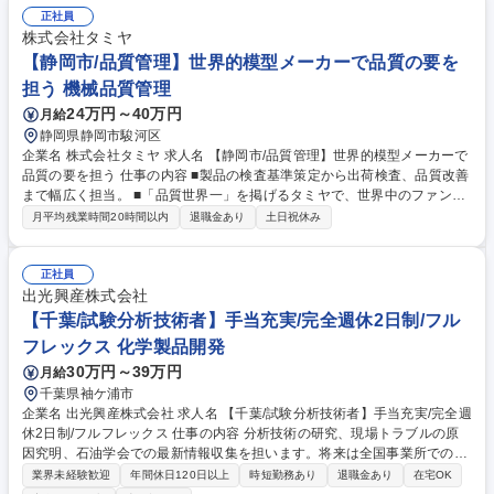
正社員
株式会社タミヤ
【静岡市/品質管理】世界的模型メーカーで品質の要を
担う 機械品質管理
24万円～40万円
月給
静岡県静岡市駿河区
企業名 株式会社タミヤ 求人名 【静岡市/品質管理】世界的模型メーカーで
品質の要を担う 仕事の内容 ■製品の検査基準策定から出荷検査、品質改善
まで幅広く担当。 ■「品質世界一」を掲げるタミヤで、世界中のファンに
最高の品質を届ける仕事です。 【具体例】 ■検査業務：受入れ部品や完成
月平均残業時間20時間以内
退職金あり
土日祝休み
品の出荷検査、検査結果の分析とフィードバック ■基準策定：設計図を基
に検査・品質基準の作成、更新業務 ■改善活動：市場からの品質情報分析
と社内共有、製品品質向上に向けた改善提案 ■信頼性試験：開発段階から
正社員
の試験による品質担保 募集職種 【静岡市/品質管理】世界的模型メーカー
出光興産株式会社
で品質の要を担う
【千葉/試験分析技術者】手当充実/完全週休2日制/フル
フレックス 化学製品開発
30万円～39万円
月給
千葉県袖ケ浦市
企業名 出光興産株式会社 求人名 【千葉/試験分析技術者】手当充実/完全週
休2日制/フルフレックス 仕事の内容 分析技術の研究、現場トラブルの原
因究明、石油学会での最新情報収集を担います。将来は全国事業所でのロ
ーテーションを通じ、全社視点での技術マネジメントを経験できます。
業界未経験歓迎
年間休日120日以上
時短勤務あり
退職金あり
在宅OK
【業務詳細】(1)現場の試験技術向上と品質向上の施策立案(2)製品異常発