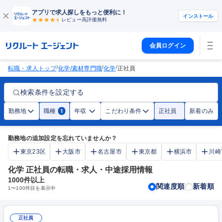
アプリで求人探しをもっと便利に！
インストール
レビュー高評価
無料
会員ログイン
/
/
/
転職・求人トップ
化学/素材専門職
化学
正社員
検索条件を設定する
勤務地
職種
年収
こだわり条件
正社員
新着のみ
1
勤務地の追加設定を忘れていませんか？
東京23区
大阪市
名古屋市
東京都
横浜市
川崎
化学 正社員の転職・求人・中途採用情報
1000
件以上
関連度順
新着順
1
〜
100
件目を表示中
正社員