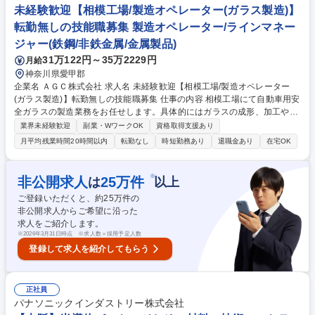
内外オペレーターの体験型教育研修施設を有し、三井化学G全体の安全安
未経験歓迎【相模工場/製造オペレーター(ガラス製造)】
定運転に関わる技術伝承の拠点となります。 募集職種 【千葉(茂原)/製造
転勤無しの技能職募集 製造オペレーター/ラインマネー
オペレーター】三交替制/転勤無/車通勤可/福利厚生充実
ジャー(鉄鋼/非鉄金属/金属製品)
31万122円～35万2229円
月給
神奈川県愛甲郡
企業名 ＡＧＣ株式会社 求人名 未経験歓迎【相模工場/製造オペレーター
(ガラス製造)】転勤無しの技能職募集 仕事の内容 相模工場にて自動車用安
全ガラスの製造業務をお任せします。具体的にはガラスの成形、加工や検
査、出荷等をお任せする予定です。5～7人のチーム編成で半年～1年で独
業界未経験歓迎
副業・WワークOK
資格取得支援あり
り立ちできるよう教育体制が整っています◎ 【相模工場】関東地方の自動
月平均残業時間20時間以内
転勤なし
時短勤務あり
退職金あり
在宅OK
車メーカーに供給する、自動車用安全ガラスの総合生産工場として1972
年に操業を開始しました。工場敷地の中に技術開発部門があり、生産部門
と連携して活動していることが特徴です。マイカー通勤が可能で、併せて
※
非公開求人
25
万件
は
以上
最寄り駅から送迎バスの運行もしています。 ※変更の範囲：適性により当
ご登録いただくと、約
25
万件の
社業務全般に変更可能性あり 募集職種 未経験歓迎【相模工場/製造オペレ
非公開求人からご希望に沿った
ーター(ガラス製造)】転勤無しの技能職募集
求人をご紹介します。
※
2026年3月31日時点 ※求人数＝採用予定人数
登録して求人を紹介してもらう
正社員
パナソニックインダストリー株式会社