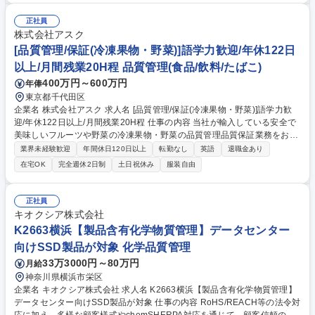
調査依頼・是正対応 ■製品が各国の環境規制に適合していることの確認、
関連文書の整備 ■規制動向のモニタリングと社内共有など 募集職種 町田
正社員
【海外環境規制/リサイクル法規制対応】業務未経験歓迎/世界的音響メー
株式会社アスク
カー
[品質管理/保証(冷凍果物・野菜)]語学力歓迎/年休122日
以上/月間残業20H程 品質管理(食品/飲料/たばこ)
400万円～600万円
年俸
東京都千代田区
企業名 株式会社アスク 求人名 [品質管理/保証(冷凍果物・野菜)]語学力歓
迎/年休122日以上/月間残業20H程 仕事の内容 当社が輸入している安全で
美味しいフルーツや野菜の冷凍果物・野菜の品質管理品質保証業務をお任
せいたします。 1.食品事故防止のための安全性の検証及びその対応 2.顧客
業界未経験歓迎
年間休日120日以上
転勤なし
英語
退職金あり
からのクレーム対応、原因の究明・再発防止策 の策定、今後の商品企画・
在宅OK
完全週休2日制
土日祝休み
服装自由
品質管理への反映 3.製品の品質規格の設定や自社・取引先の仕様書作成 4.
国内外の仕入れ先とのやりとり、視察、製造立ち合い、監査等 5.品質管
理、基準管理、品質改善活動 6.新商品の表示作成・確認作業 7.製品の品質
正社員
検証、確認作業 8.検査機関、保健所・税関などの行政機関とのやりとり、
キオクシア株式会社
確認業務 募集職種 [品質管理/保証(冷凍果物・野菜)]語学力歓迎/年休122日
K2663横浜【製品含有化学物質管理】データセンター
以上/月間残業20H程
向けSSD製品が対象 化学品質管理
33万3000円～80万円
月給
神奈川県横浜市栄区
企業名 キオクシア株式会社 求人名 K2663横浜【製品含有化学物質管理】
データセンター向けSSD製品が対象 仕事の内容 RoHS/REACH等の法令対