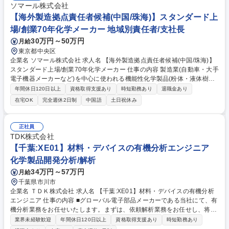
ソマール株式会社
【海外製造拠点責任者候補(中国/珠海)】スタンダード上
場/創業70年化学メーカー 地域別責任者/支社長
30万円～50万円
月給
東京都中央区
企業名 ソマール株式会社 求人名 【海外製造拠点責任者候補(中国/珠海)】
スタンダード上場/創業70年化学メーカー 仕事の内容 製造業(自動車・大手
電子機器メーカーなど)を中心に使われる機能性化学製品(粉体・液体樹脂
製品など)の製造販売および商社機能も持つ弊社にて、中国拠点の責任者
年間休日120日以上
資格取得支援あり
時短勤務あり
退職金あり
候補を募集。国内で知識習得後、現地赴任頂きます。 現地で現在の拠点長
在宅OK
完全週休2日制
中国語
土日祝休み
から業務引継ぎを実施。約50名の工場や営業の管理を通じ事業成長を牽引
します。■工場管理および営業拠点の業務管理 ■現地スタッフのマネジメ
ント ■日本本社の方針に基づく現地経営の推進 ■品質向上や製造効率の改
正社員
善施策の実行 ■現トップからの業務引継ぎ 【仕事の魅力】右肩上がりの成
TDK株式会社
長を続ける海外拠点の経営を担う、裁量の大きなポジションです。経験を
【千葉:XE01】材料・デバイスの有機分析エンジニア
活かして拠点長として手腕を発揮できます。 募集職種 【海外製造拠点責
化学製品開発分析/解析
任者候補(中国/珠海)】スタンダード上場/創業70年化学メーカー
34万円～57万円
月給
千葉県市川市
企業名 ＴＤＫ株式会社 求人名 【千葉:XE01】材料・デバイスの有機分析
エンジニア 仕事の内容 ■グローバル電子部品メーカーである当社にて、有
機分析業務をお任せいたします。まずは、依頼解析業務をお任せし、将来
的には課題解決のプロジェクトの推進やマネジメント業務をお任せしま
業界未経験歓迎
年間休日120日以上
資格取得支援あり
時短勤務あり
す。 【業務内容】■分光分析技術（FT-IR、Raman等）を用いたTDK全社