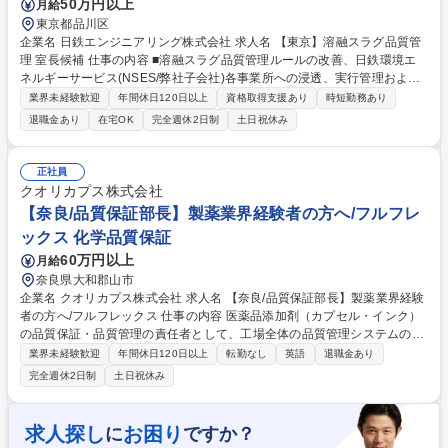
50万円以上
月給
学プロセスエンジニア]製油所/エネルギーの未来を創る！
東京都品川区
企業名 日鉄エンジニアリング株式会社 求人名 【東京】溶融スラグ品質管
理 室長候補 仕事の内容 ■溶融スラグ品質管理ルールの改善、日鉄環境エ
ネルギーサービス(NSES/弊社子会社)各事業所への浸透、実行管理および
室運営管理等のマネジメント業務 １．ICT部門と連携し、溶融スラグ品質
業界未経験歓迎
年間休日120日以上
資格取得支援あり
時短勤務あり
管理のためのデータ取り及びシステム構築 ２．NSES本社・各事業所と連
退職金あり
在宅OK
完全週休2日制
土日祝休み
携し、弊社が進めるスラグ品質管理業務の落とし込み ３．スラグ品質トラ
ブルが発生した際に、再発防止策の策定及びNSES各事業所へ再発防止策
の浸透 ※当面は先任とマンツーマンで業務に取り組んでもらい、OJTによ
正社員
る育成を基本とします。各種マネジメントに関わる社内講座、研修受講あ
クオリカプス株式会社
り。 募集職種 【東京】溶融スラグ品質管理 室長候補
【奈良/品質保証部長】製薬業界経験者の方へ/フルフレ
ックス 化学品質保証
60万円以上
月給
奈良県大和郡山市
企業名 クオリカプス株式会社 求人名 【奈良/品質保証部長】製薬業界経験
者の方へ/フルフレックス 仕事の内容 医薬品添加剤（カプセル・インク）
の品質保証・品質管理の責任者として、工場全体の品質管理システムの維
持、日本の規制対応、およびQA/QCチームのマネジメントお任せいたしま
業界未経験歓迎
年間休日120日以上
転勤なし
英語
退職金あり
す。 製品の安全性と各種品質認証（ISO等）の維持・改善を担います。国
完全週休2日制
土日祝休み
内外の規制（GMP、日米欧の薬局方）や顧客要求への完全な準拠を保証
し、規制当局の公式窓口として査察に対応します。日常業務では、QA/QC
チームを率いてメンバーの育成や業務の優先順位付けを行い、オープンな
求人探し
お困り
に
ですか？
職場環境を構築します。さらに、グローバルの品質戦略を国内工場へ導入