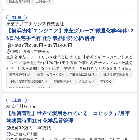
完全週休2日制
土日祝休み
生時の原因究明と是正処置、現場への技術指導(3)最新の分析機器（GC/M
S等）を用いた分析法および物性試験法の研究(4)石油連盟等を通じた業界
の最新規制・技術情報の把握 ※将来的には全国の製油所・事業所へのロー
正社員
テーションがあり、技術の専門性を磨きながら、巨大なプラントの運営を
東芝ナノアナリシス株式会社
支える幅広いキャリアを築くことが可能です。 募集職種 【千葉/試験分析
【横浜/分析エンジニア】東芝グループ/微量化学/年休12
技術者】手当充実/完全週休2日制/フルフレックス
6日/住宅手当有 化学製品開発分析/解析
27万2500円～33万1400円
月給
神奈川県横浜市磯子区
企業名 東芝ナノアナリシス株式会社 求人名 【横浜/分析エンジニア】東芝
グループ/微量化学/年休126日/住宅手当有 仕事の内容 ナノレベルの受託分
析サービスを展開する当社にて、半導体・各種材料などの微量化学分析を
担当いただきます。顧客の研究開発や品質保証を支援する重要なポジショ
業界未経験歓迎
副業・WワークOK
年間休日120日以上
資格取得支援あり
ンです。 【具体的には】■半導体・各種材料などの微量金属分析および評
月平均残業時間20時間以内
時短勤務あり
退職金あり
在宅OK
価 ■クリーンルーム内での酸処理 ■分析機器（ICP-MS、イオンクロマトグ
完全週休2日制
土日祝休み
ラフィーなど）の操作とメンテナンス ■分析手法の開発と最適化 ■分析結
果のデータ処理と報告書作成 【仕事の魅力】世界トップクラスの分析会社
正社員
として、最先端の技術開発に不可欠な高難度の分析に携われます。 募集職
株式会社G-Too
種 【横浜/分析エンジニア】東芝グループ/微量化学/年休126日/住宅手当有
【品質管理】世界で愛用されている「コピック」/月平
均残業時間10H 化学品質管理
32万円～40万円
月給
東京都江戸川区
企業名 株式会社Ｇ－Ｔｏｏ 求人名 【品質管理】世界で愛用されている