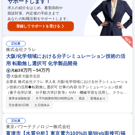
サポートします！
質保証リーダー
求人の紹介をはじめ、書類添削や
面談対策、内定後の手続きまで
あなたの転職活動をサポートします。
登録してサポートを受ける
正社員
株式会社クラレ
大阪/化学領域における分子シミュレーション技術の活
用 転勤無し選択可 化学製品開発
38万円～54万円
月給
大阪府大阪市北区
企業名 株式会社クラレ 求人名 大阪/化学領域における分子シミュレーショ
ン技術の活用◆転勤無し選択可 仕事の内容 分子シミュレーション技術
（量子化学計算、分子動力学計算等）やAI・機械学習を活用し、クラレグ
ループの新材料の設計・提案、物性値の推定、機構解明、大学・研究機関
業界未経験歓迎
月平均残業時間20時間以内
英語
退職金あり
との協業等の推進業務を担います。 【詳細】国内外の開発部署と協業し、
完全週休2日制
土日祝休み
分子シミュレーションを用いて(1)課題ヒアリング (2)検討プラン策定・提
案 (3)シミュレーション実施 (4)結果報告等の実務を段階的に担当いただき
ます。大学・研究機関とのコラボレーション業務もあります。 《やりが
正社員
い》自身のデジタル技術が材料開発に直結する手応えを得られます。多様
東京パワーテクノロジー株式会社
なバックグラウンドを持つトップクラスの専門人材と議論しながら自らの
富津市【水質分析】東京電力100%出資/Web面接可/福