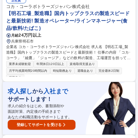
正社員
品として形になる喜びがあります。営業や製造現場と物理的にも近く、顧
コカ・コーラボトラーズジャパン株式会社
客への貢献や現場の課題解決を自分の技術で実現している実感を強く得ら
【明石工場_製造職】国内トップクラスの製造スピード
れます。 募集職種 【大阪/研究開発】希少な硫酸化技術/量産まで手掛け
と最新技術! 製造オペレーター/ラインマネージャー(食
「大きな実験室」から世界へ
品/飲料/たばこ)
24万円以上
月給
兵庫県明石市
企業名 コカ・コーラボトラーズジャパン株式会社 求人名 【明石工場_製
造職】国内トップクラスの製造スピードと最新技術！ 仕事の内容 「コカ･
コーラ」「綾鷹」「ジョージア」などの飲料の製造、工場運営を担ってい
ただきます。安全性･高品質･効率･働きやすい環境づくり等、自身が興味
業界未経験歓迎
年間休日120日以上
資格取得支援あり
あるプロジェクトにも参画し、主体的に運営に携われます。 ＜具体的には
月平均残業時間20時間以内
時短勤務あり
退職金あり
完全週休2日制
＞ ■自社製品製造時における規格管理 ■省人化,自働化の進む最新機器を始
服装自由
めとした製造ラインの運転管理,品種毎の調整,メンテナンス業務 ■生産効
率やエネルギー効率向上に向けた改善活動,設備の検討や改造のリード ■新
求人探し
入社まで
から
製品開発や新技術導入時の商業生産化に向けた製造技術の構築及び検証 ■
各機械毎に頻度に準じた点検･整備の実施 ■プログラムに準じたサニテー
サポートします！
ション(洗浄)の実施,生産設備の維持管理 募集職種 【明石工場_製造職】国
求人の紹介をはじめ、書類添削や
内トップクラスの製造スピードと最新技術！
面談対策、内定後の手続きまで
あなたの転職活動をサポートします。
登録してサポートを受ける