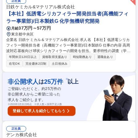
正社員
水質等）等幅広くお任せ。■主に使用する分析装置例：GC、LCMS、FT-I
日鉄ケミカル&マテリアル株式会社
R、NMR、GPC、XRD等 ※現状、液体・気体分析（有機系）の割合が多
【本社】低誘電シリカフィラー開発担当者(高機能フィ
いです。 募集職種 【千葉工場】化学製品の分析および分析手法開発
ラー事業部)/日本製鉄G 化学無機研究開発
37万円～57万円
月給
東京都中央区
企業名 日鉄ケミカル＆マテリアル株式会社 求人名 【本社】低誘電シリカ
フィラー開発担当者（高機能フィラー事業部)/日本製鉄G 仕事の内容 高周
波対応基板向け球状シリカフィラーの開発を担当。要求特性の調査（学
会・顧客訪問等）からフィラー・樹脂界面の設計、研究所との連携まで製
年間休日120日以上
資格取得支援あり
時短勤務あり
退職金あり
品開発を幅広く担っていただけるポジションです。 ＜詳細＞■高周波対応
在宅OK
完全週休2日制
土日祝休み
基板における球状シリカへの要求特性調査 (学会、展示会、特許、顧客訪
問など) ■要求特性を満たす球状シリカフィラーの設計 ■低誘電樹脂との相
溶性を高めるフィラー樹脂界面の設計 ■検討結果についての報告資料作
※
非公開求人
25
万件
は
以上
成、社内報告 ■特許明細書の作成、及び業務周辺領域に対する特許監視、
ご登録いただくと、約
25
万件の
解析業務 ■サンプル試作や安全管理等における当社研究所との連携 募集職
非公開求人からご希望に沿った
種 【本社】低誘電シリカフィラー開発担当者（高機能フィラー事業部)/日
求人をご紹介します。
本製鉄G
※
2026年3月31日時点 ※求人数＝採用予定人数
登録して求人を紹介してもらう
正社員
デンカ株式会社