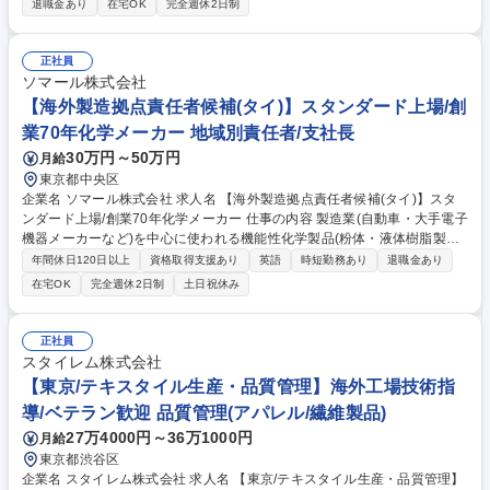
退職金あり
在宅OK
完全週休2日制
の材料・デバイスの評価・解析業務 ■有機構造解析技術（GC、GC/MS、L
C、LC/MS、NMR、ToF-SIMS等）を用いたTDK全社の材料・デバイスの
評価・解析業務 【組織ミッション】■評価解析技術を用いて顧客をサポー
正社員
トする。 ■評価解析のベンチマーク/ロードマップを整備し、顧客に貢献で
ソマール株式会社
きる「見えないものを見えるようにする」先端技術を開発する。 募集職種
【海外製造拠点責任者候補(タイ)】スタンダード上場/創
【千葉:XE01】材料・デバイスの有機分析エンジニア
業70年化学メーカー 地域別責任者/支社長
30万円～50万円
月給
東京都中央区
企業名 ソマール株式会社 求人名 【海外製造拠点責任者候補(タイ)】スタ
ンダード上場/創業70年化学メーカー 仕事の内容 製造業(自動車・大手電子
機器メーカーなど)を中心に使われる機能性化学製品(粉体・液体樹脂製品
など)の製造販売および商社機能も持つ弊社にて、タイ拠点の責任者候補
年間休日120日以上
資格取得支援あり
英語
時短勤務あり
退職金あり
を募集。国内で知識習得後、現地赴任頂きます。 現地で現在の拠点長から
在宅OK
完全週休2日制
土日祝休み
業務引継ぎを実施。約50名の工場や営業の管理を通じ事業成長を牽引しま
す。■工場管理および営業拠点の業務管理 ■現地スタッフのマネジメント ■
日本本社の方針に基づく現地経営の推進 ■品質向上や製造効率の改善施策
正社員
の実行 ■現トップからの業務引継ぎ 【仕事の魅力】右肩上がりの成長を続
スタイレム株式会社
ける海外拠点の経営を担う、裁量の大きなポジションです。経験を活かし
【東京/テキスタイル生産・品質管理】海外工場技術指
て拠点長として手腕を発揮できます。 募集職種 【海外製造拠点責任者候
導/ベテラン歓迎 品質管理(アパレル/繊維製品)
補(タイ)】スタンダード上場/創業70年化学メーカー
27万4000円～36万1000円
月給
東京都渋谷区
企業名 スタイレム株式会社 求人名 【東京/テキスタイル生産・品質管理】