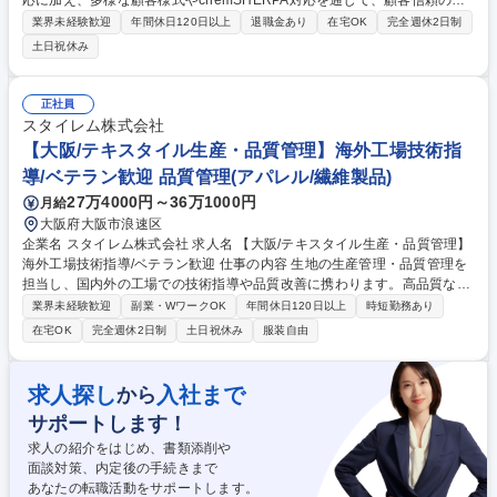
応に加え、多様な顧客様式やchemSHERPA対応を通じて、顧客信頼の維
持・向上を推進しています。顧客回答報告書作成の中核を担い、業務品質
業界未経験歓迎
年間休日120日以上
退職金あり
在宅OK
完全週休2日制
向上や標準化も推進いただける方を募集します。 【具体的な仕事内容】
土日祝休み
顧客要求やRoHS/REACH等の法令に基づき、サプライヤデータや製品構
成情報の妥当性を判断し、chemSHERPA等を用いた環境関連報告書の作
成・対応を行います。社内DBの活用や関連部門との回答方針調整を担う
正社員
ほか、業務標準化やガイドライン整備、部門横断での課題解決に向けた改
スタイレム株式会社
善活動まで幅広く推進します。 募集職種 K2663横浜【製品含有化学物質
【大阪/テキスタイル生産・品質管理】海外工場技術指
管理】データセンター向けSSD製品が対象
導/ベテラン歓迎 品質管理(アパレル/繊維製品)
27万4000円～36万1000円
月給
大阪府大阪市浪速区
企業名 スタイレム株式会社 求人名 【大阪/テキスタイル生産・品質管理】
海外工場技術指導/ベテラン歓迎 仕事の内容 生地の生産管理・品質管理を
担当し、国内外の工場での技術指導や品質改善に携わります。高品質な製
品を効率的に生産するための工程管理や現場指導を行い、一定の品質を保
業界未経験歓迎
副業・WワークOK
年間休日120日以上
時短勤務あり
つための改善活動を推進します。 【具体的には】生地の生産管理、品質管
在宅OK
完全週休2日制
土日祝休み
服装自由
理、品質改善、工程管理を担当。海外工場（インドネシア、インド、ベト
ナム、タイなど）での技術指導も行います。【業務内容】工場での温度管
理や工程管理の指導、品質にムラが出た際の原因分析と改善策の提案、現
求人探し
入社まで
から
地スタッフへの技術指導などを通じて、高品質な製品の安定生産を実現し
サポートします！
ます。 募集職種 【大阪/テキスタイル生産・品質管理】海外工場技術指導/
ベテラン歓迎
求人の紹介をはじめ、書類添削や
面談対策、内定後の手続きまで
あなたの転職活動をサポートします。