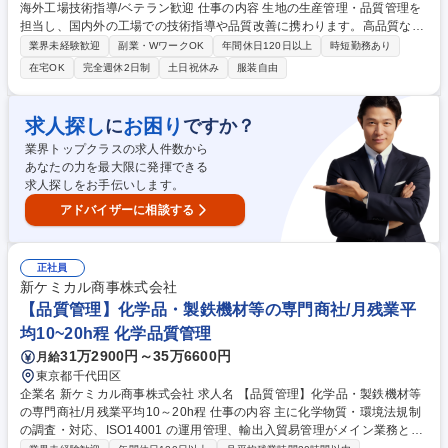
海外工場技術指導/ベテラン歓迎 仕事の内容 生地の生産管理・品質管理を
担当し、国内外の工場での技術指導や品質改善に携わります。高品質な製
品を効率的に生産するための工程管理や現場指導を行い、一定の品質を保
業界未経験歓迎
副業・WワークOK
年間休日120日以上
時短勤務あり
つための改善活動を推進します。 【具体的には】生地の生産管理、品質管
在宅OK
完全週休2日制
土日祝休み
服装自由
理、品質改善、工程管理を担当。海外工場（インドネシア、インド、ベト
ナム、タイなど）での技術指導も行います。【業務内容】工場での温度管
理や工程管理の指導、品質にムラが出た際の原因分析と改善策の提案、現
求人探し
お困り
に
ですか？
地スタッフへの技術指導などを通じて、高品質な製品の安定生産を実現し
業界トップクラスの求人件数から
ます。 募集職種 【東京/テキスタイル生産・品質管理】海外工場技術指導/
あなたの力を最大限に発揮できる
ベテラン歓迎
求人探しをお手伝いします。
アドバイザーに相談する
正社員
新ケミカル商事株式会社
【品質管理】化学品・製鉄機材等の専門商社/月残業平
均10~20h程 化学品質管理
31万2900円～35万6600円
月給
東京都千代田区
企業名 新ケミカル商事株式会社 求人名 【品質管理】化学品・製鉄機材等
の専門商社/月残業平均10～20h程 仕事の内容 主に化学物質・環境法規制
の調査・対応、ISO14001 の運用管理、輸出入貿易管理がメイン業務とな