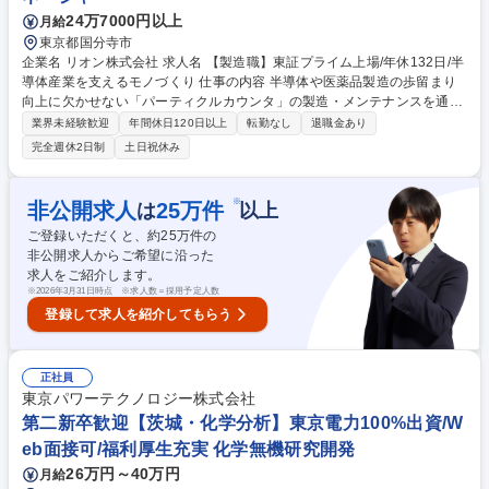
24万7000円以上
月給
東京都国分寺市
企業名 リオン株式会社 求人名 【製造職】東証プライム上場/年休132日/半
導体産業を支えるモノづくり 仕事の内容 半導体や医薬品製造の歩留まり
向上に欠かせない「パーティクルカウンタ」の製造・メンテナンスを通じ
て、世界のモノづくり品質を支えます。 ■パーティクルカウンタ（微粒子
業界未経験歓迎
年間休日120日以上
転勤なし
退職金あり
計測器）の組み立て、調整、検査業務 ■出荷製品の品質管理および精度維
完全週休2日制
土日祝休み
持のためのメンテナンス ■効率的な生産体制の構築に向けた改善提案 入社
後は、製品知識や専門技術を基礎から学べる環境が整っています。単なる
作業に留まらず、自身の介在によって製品の信頼性を高めていく、技術者
※
非公開求人
25
万件
は
以上
としての誇りを持てる業務です。設計思考を活かした効率的な生産プロセ
ご登録いただくと、約
25
万件の
スの追求も期待しています。 募集職種 【製造職】東証プライム上場/年休
非公開求人からご希望に沿った
132日/半導体産業を支えるモノづくり
求人をご紹介します。
※
2026年3月31日時点 ※求人数＝採用予定人数
登録して求人を紹介してもらう
正社員
東京パワーテクノロジー株式会社
第二新卒歓迎【茨城・化学分析】東京電力100%出資/W
eb面接可/福利厚生充実 化学無機研究開発
26万円～40万円
月給