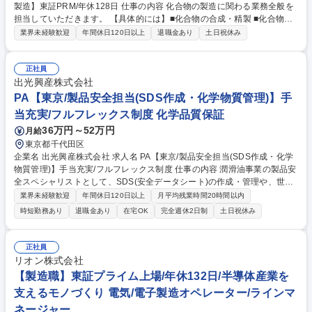
製造】東証PRM/年休128日 仕事の内容 化合物の製造に関わる業務全般を
担当していただきます。 【具体的には】■化合物の合成・精製 ■化合物の
失活処理 ■出荷に向けた準備作業 ■容器の洗浄 【業務内容の変更範囲】当
業界未経験歓迎
年間休日120日以上
退職金あり
土日祝休み
社の指定する業務 募集職種 ■【山梨/半導体用化学材料の製造】東証PRM/
年休128日
正社員
出光興産株式会社
PA【東京/製品安全担当(SDS作成・化学物質管理)】手
当充実/フルフレックス制度 化学品質保証
36万円～52万円
月給
東京都千代田区
企業名 出光興産株式会社 求人名 PA【東京/製品安全担当(SDS作成・化学
物質管理)】手当充実/フルフレックス制度 仕事の内容 潤滑油事業の製品安
全スペシャリストとして、SDS(安全データシート)の作成・管理や、世界
各国の化学物質法規制への対応を推進。世界中の法規制を守りながら製品
業界未経験歓迎
年間休日120日以上
月平均残業時間20時間以内
を安全に届けるための管理をお任せいたします。 【業務詳細】(1)製品SD
時短勤務あり
退職金あり
在宅OK
完全週休2日制
土日祝休み
Sの作成、維持管理(2)原材料SDSの管理とデータベースへの反映(3)製品
安全システム、データベースの維持管理(4)各国の化学物質管理法規制への
対応 ※潤滑油事業は研究から製造、販売までを一貫して部門内に有してお
正社員
り、成長に伴い様々な職務に挑戦可能です。将来的に海外拠点の専門職や
リオン株式会社
マネージャー、コーポレート部門へのキャリアパスも描ける環境です。 募
【製造職】東証プライム上場/年休132日/半導体産業を
集職種 PA【東京/製品安全担当(SDS作成・化学物質管理)】手当充実/フル
支えるモノづくり 電気/電子製造オペレーター/ラインマ
フレックス制度
ネージャー