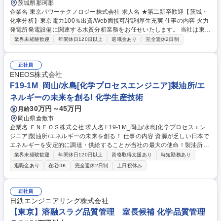
茨城県那珂郡
企業名 東京パワーテクノロジー株式会社 求人名 ★第二新卒歓迎【茨城・
化学分析】東京電力100％出資/Web面接可/福利厚生充実 仕事の内容 火力
発電所発電設備に関連する水質分析業務をお任せいたします。 当社は東京
電力グループ中核企業として創業から70年、発電関連設備の工事・運転・
業界未経験歓迎
年間休日120日以上
退職金あり
完全週休2日制
保守と一貫したエンジニアリングサービスを提供しています。 ■イオンク
ロマトグラフィー、分光光度計による水質分析 ■分析結果のデータ入力お
よび管理業務 【魅力】・新規事業に伴う組織体制の強化・人員補充のた
正社員
め、育成を前提としたOJTによる段階的なスキル習得ができます。 ・発電
ENEOS株式会社
設備のスペシャリストとして、将来的には発電設備の運転・管理業務へも
F19-1M_岡山/水島[化学プロセスエンジニア]製油所/エ
職域を拡大することができます。 募集職種 ★第二新卒歓迎【茨城・化学
ネルギーの未来を創る! 化学生産技術
分析】東京電力100％出資/Web面接可/福利厚生充実
30万円～45万円
月給
岡山県倉敷市
企業名 ＥＮＥＯＳ株式会社 求人名 F19-1M_岡山/水島[化学プロセスエン
ジニア]製油所/エネルギーの未来を創る！ 仕事の内容 資源が乏しい日本で
エネルギーを安定的に調達・供給することが当社の最大の使命！製油所の
技術的な司令塔や新規事業の技術検討に携わっていただく等、ご自身の化
業界未経験歓迎
年間休日120日以上
資格取得支援あり
時短勤務あり
学エンジニアとしての可能性を広げていきましょう！ 【競争力を向上させ
退職金あり
在宅OK
完全週休2日制
土日祝休み
るための設備改造検討、新設設備検討】 ●高効率操業・生産性改善・安定
操業に寄与する設備投資（新設・改造） ●低炭素社会に寄与する省エネ設
備投資、省エネ新技術の積極導入 ●国内／海外の設備ライセンサー・触媒
正社員
メーカー・機器ベンダー等と連携した検討 ★化学工学知識やプロセスシミ
日鉄エンジニアリング株式会社
ュレーターなどをフル活用 ★水素製造装置は全製油所に配置。石油精製に
【東京】溶融スラグ品質管理 室長候補 化学品質管理
は欠かせない重要装置でノウハウも豊富！ 募集職種 F19-1M_岡山/水島[化