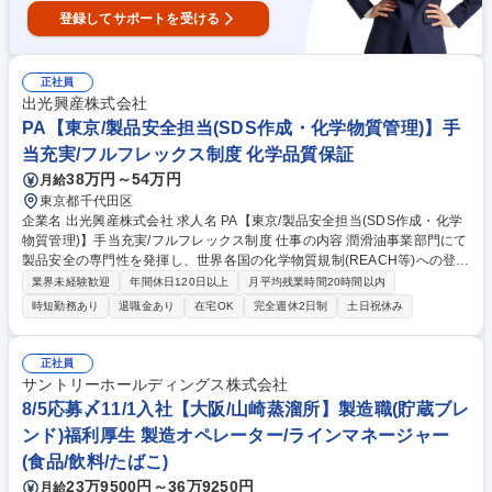
登録してサポートを受ける
正社員
出光興産株式会社
PA【東京/製品安全担当(SDS作成・化学物質管理)】手
当充実/フルフレックス制度 化学品質保証
38万円～54万円
月給
東京都千代田区
企業名 出光興産株式会社 求人名 PA【東京/製品安全担当(SDS作成・化学
物質管理)】手当充実/フルフレックス制度 仕事の内容 潤滑油事業部門にて
製品安全の専門性を発揮し、世界各国の化学物質規制(REACH等)への登録
対応や、輸入実績数量の集計、法適合状況の確認、外部コンサルとの窓口
業界未経験歓迎
年間休日120日以上
月平均残業時間20時間以内
業務、管理システムの維持運営を担います 【具体的な業務】■各国REAC
時短勤務あり
退職金あり
在宅OK
完全週休2日制
土日祝休み
H(EU, UK, トルコ, 中国, 韓国, 台湾)への化学物質登録等の対応■各国輸入
実績数量の集計および法適合状況の確認■外部コンサルとの連絡窓口■化学
物質管理システムの維持管理 【キャリア】製品安全の専門職のほか、希望
正社員
や適性に応じ海外拠点や他部門のマネジャーも目指せます。 募集職種 PA
サントリーホールディングス株式会社
【東京/製品安全担当(SDS作成・化学物質管理)】手当充実/フルフレックス
8/5応募〆11/1入社【大阪/山崎蒸溜所】製造職(貯蔵ブレ
制度
ンド)福利厚生 製造オペレーター/ラインマネージャー
(食品/飲料/たばこ)
23万9500円～36万9250円
月給