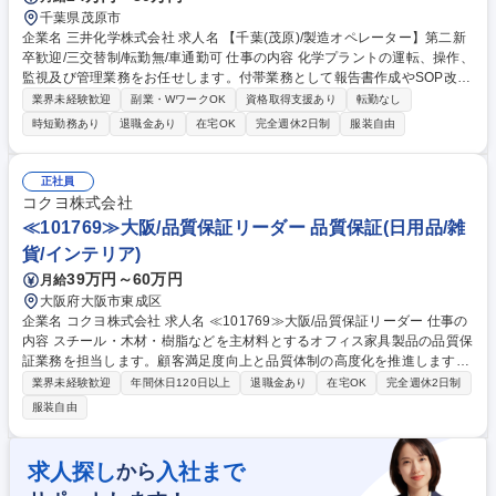
千葉県茂原市
企業名 三井化学株式会社 求人名 【千葉(茂原)/製造オペレーター】第二新
卒歓迎/三交替制/転勤無/車通勤可 仕事の内容 化学プラントの運転、操作、
監視及び管理業務をお任せします。付帯業務として報告書作成やSOP改善
といった業務もご対応頂くケースもありますが、わからないことがあれば
業界未経験歓迎
副業・WワークOK
資格取得支援あり
転勤なし
先輩に教わりながら進めていける環境です。 【働く環境】操作室(DCS等
時短勤務あり
退職金あり
在宅OK
完全週休2日制
服装自由
による遠隔監視)は室内で空調がきいており、反応設備は屋外ですが、屋
根や壁があるため、直射日光は当たらない環境です。また当社他工場と比
較しても、横の交流が多い職場で、釣り大会やBBQというイベントだけで
正社員
なく、工場運用における費用や連携面でも助けあっている職場です。また
コクヨ株式会社
国内外オペレーターの体験型教育研修施設を有し、三井化学G全体の安全
≪101769≫大阪/品質保証リーダー 品質保証(日用品/雑
安定運転に関わる技術伝承の拠点となります。 募集職種 【千葉(茂原)/製
貨/インテリア)
造オペレーター】第二新卒歓迎/三交替制/転勤無/車通勤可
39万円～60万円
月給
大阪府大阪市東成区
企業名 コクヨ株式会社 求人名 ≪101769≫大阪/品質保証リーダー 仕事の
内容 スチール・木材・樹脂などを主材料とするオフィス家具製品の品質保
証業務を担当します。顧客満足度向上と品質体制の高度化を推進します。
既存製品から新分野製品、グローバル領域まで幅広く関わる重要なポジシ
業界未経験歓迎
年間休日120日以上
退職金あり
在宅OK
完全週休2日制
ョン です。国内外の生産工場（約20拠点）に対する品質監査・改善指
服装自由
導、顧客クレーム対応、不具合事象の原因分析と対策立案、新製品開発時
の評価・リスクチェック、品質規格の整備・見直し・運用、海外拠点の品
質基準整備や製造品質の改善などを担当。将来的には品質保証チームのグ
求人探し
入社まで
から
ループリーダーとして活躍いただきます。 募集職種 ≪101769≫大阪/品