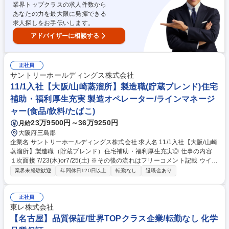
業界トップクラスの求人件数から
し、他拠点との連携も推進していただきます。 募集職種 【奈良/品質保証
あなたの力を最大限に発揮できる
部長】製薬業界経験者の方へ/フルフレックス
求人探しをお手伝いします。
アドバイザーに相談する
正社員
サントリーホールディングス株式会社
11/1入社【大阪/山崎蒸溜所】製造職(貯蔵ブレンド)住宅
補助・福利厚生充実 製造オペレーター/ラインマネージ
ャー(食品/飲料/たばこ)
23万9500円～36万9250円
月給
大阪府三島郡
企業名 サントリーホールディングス株式会社 求人名 11/1入社【大阪/山崎
蒸溜所】製造職（貯蔵ブレンド）住宅補助・福利厚生充実◎ 仕事の内容
１次面接 7/23(木)or7/25(土) ※その後の流れはフリーコメント記載 ウイス
キー工場にて、中味製造工程（ブレンド・濾過）のオペレーション、生産
業界未経験歓迎
年間休日120日以上
転勤なし
退職金あり
管理、設備メンテナンス、その他改善業務を含む 日常業務全般をご担当い
ただきます。 【具体的な業務内容】 ※配属はご経験やスキルに応じ選考
過程で決定。 ・配管構成による原酒移送、ブレンド作業 ・濾過機を用い
正社員
た原酒、ウイスキーの濾過作業 ・品質確認（官能評価含む）、管理、改善
東レ株式会社
・設備の点検、改善業務 募集職種 11/1入社【大阪/山崎蒸溜所】製造職
【名古屋】品質保証/世界TOPクラス企業/転勤なし 化学
（貯蔵ブレンド）住宅補助・福利厚生充実◎