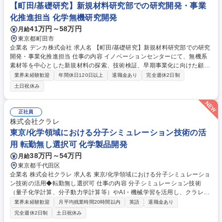
【町田/基礎研究】新規材料研究部での研究開発・事業
化推進担当 化学無機研究開発
41万円～58万円
月給
東京都町田市
企業名 デンカ株式会社 求人名 【町田/基礎研究】新規材料研究部での研究
開発・事業化推進担当 仕事の内容 イノベーションセンターにて、無機系
素材等を中心とした新規材料の探索、技術検証、早期事業化に向けた顧客
対応および工場への研究移管を担当。基礎研究から事業化まで一気通貫で
業界未経験歓迎
年間休日120日以上
退職金あり
完全週休2日制
携わるポジションです。 【業務詳細】入社直後は既存テーマの早期事業化
土日祝休み
に向けた顧客対応や事業所への移管対応を担当します。その後は新規テー
マの探索・創出、共同研究やコンソーシアム等アカデミアとの連携を推進
します。基本1テーマ1人体制で裁量が大きく、PoC業務から継続的な開発
正社員
テーマまで幅広く関わります。将来的には管理職や研究スペシャリストと
株式会社クラレ
してのキャリアパスが描け、事業化を牽引する中核メンバーとしてご活躍
東京/化学領域における分子シミュレーション技術の活
いただきます。 募集職種 【町田/基礎研究】新規材料研究部での研究開
用 転勤無し選択可 化学製品開発
発・事業化推進担当
38万円～54万円
月給
東京都千代田区
企業名 株式会社クラレ 求人名 東京/化学領域における分子シミュレーショ
ン技術の活用◆転勤無し選択可 仕事の内容 分子シミュレーション技術
（量子化学計算、分子動力学計算等）やAI・機械学習を活用し、クラレグ
ループの新材料の設計・提案、物性値の推定、機構解明、大学・研究機関
業界未経験歓迎
月平均残業時間20時間以内
英語
退職金あり
との協業等の推進業務を担います。 【詳細】国内外の開発部署と協業し、
完全週休2日制
土日祝休み
分子シミュレーションを用いて(1)課題ヒアリング (2)検討プラン策定・提