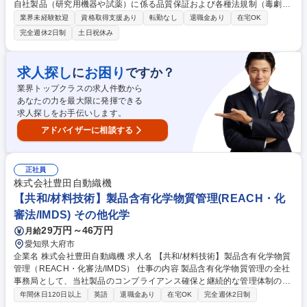
自社製品（研究用機器や試薬）に係る品質保証および各種法規制（毒劇
法、労働安全衛生法、電安法等）への適合性調査、行政対応、法定ラベ
業界未経験歓迎
資格取得支援あり
転勤なし
退職金あり
在宅OK
ル・SDS作成、顧客からの問い合わせ対応業務などをお任せします ■国内
完全週休2日制
土日祝休み
製品規制の調査、データベース管理・GHSラベル、SDSの作成及び改定■
顧客問い合わせ対応、証明書発行・プロセス改善、法規制適合のための事
業支援■毒物劇物取扱責任者としての製品管理、業許可の維持 ■教育訓練
求人探し
お困り
に
ですか？
資料の作成および社内教育の実施 ※機器・試薬とラインナップが幅広いた
業界トップクラスの求人件数から
め、意思決定が早くスピード感を持って業務を推進できる環境です。 募集
あなたの力を最大限に発揮できる
職種 【東京】品質保証スペシャリスト_製品安全・化学品管理※業界未経
求人探しをお手伝いします。
験可/在宅可
アドバイザーに相談する
正社員
株式会社豊田自動織機
【共和/材料技術】製品含有化学物質管理(REACH・化
審法/IMDS) その他化学
29万円～46万円
月給
愛知県大府市
企業名 株式会社豊田自動織機 求人名 【共和/材料技術】製品含有化学物質
管理（REACH・化審法/IMDS） 仕事の内容 製品含有化学物質管理の全社
事務局として、当社製品のコンプライアンス確保と継続的な管理体制の強
化をお任せします。 ・各国の法規制情報の収集と解釈 ・法規制に伴う設
年間休日120日以上
英語
退職金あり
在宅OK
完全週休2日制
計変更・材料変更への助言 ・IMDS等を使用した製品含有化学物質調査の