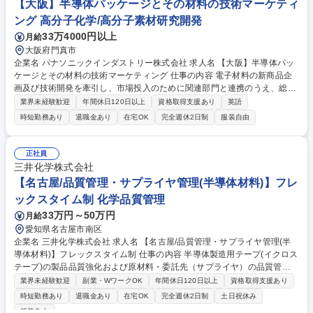
【大阪】半導体パッケージとその材料の技術マーケティ
ング 高分子化学/高分子素材研究開発
33万4000円以上
月給
大阪府門真市
企業名 パナソニックインダストリー株式会社 求人名 【大阪】半導体パッ
ケージとその材料の技術マーケティング 仕事の内容 電子材料の新商品企
画及び技術開発を牽引し、市場投入のために関連部門と連携のうえ、総合
的な戦略を立案～顧客(主にグローバル半導体メーカー)開発と折衝を行っ
業界未経験歓迎
年間休日120日以上
資格取得支援あり
英語
ていただきます。 ■先端半導体パッケージ市場の10年先の変化を先読み
時短勤務あり
退職金あり
在宅OK
完全週休2日制
服装自由
し、開発ロードマップを策定と市場戦略の立案と実行 ■材料レイヤーより
も上位の基板、実装プロセスなどの知見を用いた、顧客開発と材料開発、
技術マーケティング活動 ■顧客ニーズやトレンド分析に基づき、新商品の
正社員
ターゲットスペックや商品戦略策定 ■開発・技術部門との連携による商品
三井化学株式会社
具現化、顧客との折衝、開発・販売戦略をグローバルに展開 募集職種
【名古屋/品質管理・サプライヤ管理(半導体材料)】フレ
【大阪】半導体パッケージとその材料の技術マーケティング
ックスタイム制 化学品質管理
33万円～50万円
月給
愛知県名古屋市南区
企業名 三井化学株式会社 求人名 【名古屋/品質管理・サプライヤ管理(半
導体材料)】フレックスタイム制 仕事の内容 半導体製造用テープ(イクロス
テープ)の製品品質強化および原材料・委託先（サプライヤ）の品質管理
強化を担います。不良解析や再発防止の主導、開発段階からのリスクアセ
業界未経験歓迎
副業・WワークOK
年間休日120日以上
資格取得支援あり
スメント等、上流から関わります。 【業務詳細】 ■製品品質強化：品質改
時短勤務あり
退職金あり
在宅OK
完全週休2日制
土日祝休み
善手法を用いた潜在的品質不良の解析・要因推定、顧客品質課題の解決・
服装自由