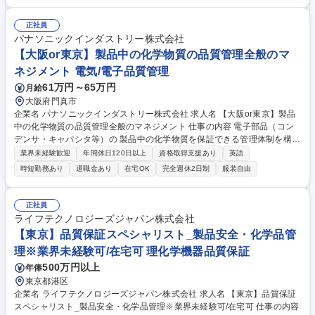
再発防止の主導。顧客監査への参画、開発品の設計段階からのリスクアセ
スメントを通じた円滑な立ち上げ推進■サプライヤ品質管理：調達・委託
正社員
原料や委託加工等のサプライヤ品質の確保、指導、苦情未然防止 募集職種
パナソニックインダストリー株式会社
【名古屋/品質管理・サプライヤ管理(半導体材料)】フレックスタイム制
【大阪or東京】製品中の化学物質の品質管理全般のマ
ネジメント 電気/電子品質管理
61万円～65万円
月給
大阪府門真市
企業名 パナソニックインダストリー株式会社 求人名 【大阪or東京】製品
中の化学物質の品質管理全般のマネジメント 仕事の内容 電子部品（コン
デンサ・キャパシタ等）の 製品中の化学物質を保証できる管理体制を構築
するため、全社的な化学物質管理の仕組みづくりとガバナンス推進を担当
業界未経験歓迎
年間休日120日以上
資格取得支援あり
英語
いただきます。 【主な業務】製品中の化学物質に関連する法規（海外含
時短勤務あり
退職金あり
在宅OK
完全週休2日制
服装自由
む）の情報収集・整理と社内ルール策定・管理。国内及び海外の生産拠点
からの製品中の化学物質に関する法規関連の相談窓口対応。製品中の化学
物質に関する事故を発生させない、未然防止の仕組みの構築と管理。 募集
正社員
職種 【大阪or東京】製品中の化学物質の品質管理全般のマネジメント
ライフテクノロジーズジャパン株式会社
【東京】品質保証スペシャリスト_製品安全・化学品管
理※業界未経験可/在宅可 理化学機器品質保証
500万円以上
年俸
東京都港区
企業名 ライフテクノロジーズジャパン株式会社 求人名 【東京】品質保証
スペシャリスト_製品安全・化学品管理※業界未経験可/在宅可 仕事の内容