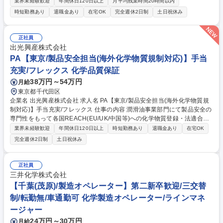
ります。 【業務詳細】■各種法規制（環境・化学物質など）に関する調
業界未経験歓迎
年間休日120日以上
月平均残業時間20時間以内
査、対応、社内向け講習開催の支援■ISO14001（環境マネジメントシステ
時短勤務あり
退職金あり
在宅OK
完全週休2日制
土日祝休み
ム）の事務局として運用管理業務全般■輸出入貿易管理■その他、仕様書・
SDS（安全データシート）確認、品質クレーム対応などの品質管理業務
【業務内容の変更範囲】当社の指定する業務 募集職種 【品質管理】化学
正社員
品・製鉄機材等の専門商社/月残業平均10～20h程
出光興産株式会社
PA【東京/製品安全担当(海外化学物質規制対応)】手当
充実/フレックス 化学品質保証
38万円～54万円
月給
東京都千代田区
企業名 出光興産株式会社 求人名 PA【東京/製品安全担当(海外化学物質規
制対応)】手当充実/フレックス 仕事の内容 潤滑油事業部門にて製品安全の
専門性をもって各国REACH(EU/UK/中国等)への化学物質登録・法適合確
認、外部コンサル窓口、化学物質管理システムの運用保守等を担当。グロ
業界未経験歓迎
年間休日120日以上
時短勤務あり
退職金あり
在宅OK
ーバル供給を支える重要ポジションです。 【業務詳細】■各国REACH(E
完全週休2日制
土日祝休み
U, UK, トルコ, 中国, 韓国, 台湾)への化学物質登録等の対■各国輸入実績数
量の集計および法適合状況の確認■外部コンサルタントとの連絡窓口業務■
化学物質管理システムの維持管理 【魅力・キャリア】部門内に研究・製
正社員
造・販売・サプライチェーンを擁し、将来的には専門職の極みだけでなく
三井化学株式会社
海外拠点や他部門のマネジャーなど柔軟なキャリア形成が可能です。 募集
【千葉(茂原)/製造オペレーター】第二新卒歓迎/三交替
職種 PA【東京/製品安全担当(海外化学物質規制対応)】手当充実/フレック
制/転勤無/車通勤可 化学製造オペレーター/ラインマネ
ス
ージャー
24万円～30万円
月給