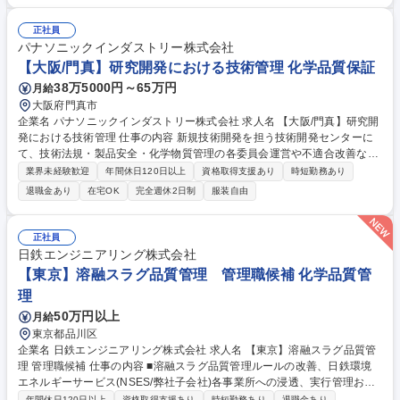
案 (3)シミュレーション実施 (4)結果報告等の実務を段階的に担当いただき
ます。大学・研究機関とのコラボレーション業務もあります。 《やりが
正社員
い》自身のデジタル技術が材料開発に直結する手応えを得られます。多様
パナソニックインダストリー株式会社
なバックグラウンドを持つトップクラスの専門人材と議論しながら自らの
【大阪/門真】研究開発における技術管理 化学品質保証
技術を高められる環境です。 募集職種 東京/化学領域における分子シミュ
38万5000円～65万円
月給
レーション技術の活用◆転勤無し選択可
大阪府門真市
企業名 パナソニックインダストリー株式会社 求人名 【大阪/門真】研究開
発における技術管理 仕事の内容 新規技術開発を担う技術開発センターに
て、技術法規・製品安全・化学物質管理の各委員会運営や不適合改善など
の技術行政をハンドリングし、安全で確実な研究開発の推進と改善を実施
業界未経験歓迎
年間休日120日以上
資格取得支援あり
時短勤務あり
する技術管理課の業務です。 新規化学物質や試作評価設備を扱い不定形作
退職金あり
在宅OK
完全週休2日制
服装自由
業が中心となる環境において、変化の多い法規制や技術コンプラへの対
応、開発進捗の管理など技術行政の管理機能強化を担います。具体的には
各BUの設計開発部門や上位組織であるPID技術本部と連携しながら、技術
正社員
行政組織の事務局として、技術法規や製品安全、化学物質管理などの各委
日鉄エンジニアリング株式会社
員会の運営および不適合の改善などに、技術者とともに対応し改善を実施
【東京】溶融スラグ品質管理 管理職候補 化学品質管
します。 募集職種 【大阪/門真】研究開発における技術管理
理
50万円以上
月給
東京都品川区
企業名 日鉄エンジニアリング株式会社 求人名 【東京】溶融スラグ品質管
理 管理職候補 仕事の内容 ■溶融スラグ品質管理ルールの改善、日鉄環境
エネルギーサービス(NSES/弊社子会社)各事業所への浸透、実行管理およ
び 室運営管理等のマネジメント業務 １．ICT部門と連携し、溶融スラグ品
年間休日120日以上
資格取得支援あり
時短勤務あり
退職金あり