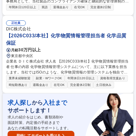
事務局として、当社製品のコンプライアンス確保と継続的な管理体制の強
化をご担当いただきます。 ・各国の法規制情報の収集と解釈 ・法規制に
年間休日120日以上
英語
退職金あり
在宅OK
完全週休2日制
伴う設計変更・材料変更への助言 ・IMDS等を使用した製品含有化学物質
調査の支援 ・自動車部品工業会の化学物質規制対応活動への参画 ・製品
含有化学物質管理体制の構築支援 ・管理業務の電子システム化推進 募集
正社員
職種 【共和/材料技術】製品含有化学物質管理（REACH・化審法/IMDS）
DIC株式会社
【2026C033/本社】化学物質情報管理担当者 化学品質
保証
30万円以上
月給
東京都中央区
企業名 ＤＩＣ株式会社 求人名 【2026C033/本社】化学物質情報管理担当
者 仕事の内容 化学物質情報管理システムについて、主に以下業務を担当
します。当社ではISOのような、化学物質情報の管理システムを独自で作
り運用しています。化学物質管理に対する意識の高い環境でスキルを磨け
業界未経験歓迎
副業・WワークOK
年間休日120日以上
資格取得支援あり
る点が魅力！ 【詳細】■化学物質関連法規制（各国法規・GHS等）に関す
時短勤務あり
退職金あり
在宅OK
完全週休2日制
土日祝休み
る情報の正確性・妥当性確認業務■化学物質情報管理システム内の各種デ
ータに対する監査および管理基準に基づく確認業務■化学物質情報管理シ
ステムの運営管理全般 ※当社ではISOのような「品質マネジメントシステ
求人探し
入社まで
から
ム(QMS)」や「環境マネジメントシステム(EMS)」の化学物質情報版の化
サポートします！
学物質情報管理システムをDIC独自で作り運用しています。 募集職種 【2
026C033/本社】化学物質情報管理担当者
求人の紹介をはじめ、書類添削や
面談対策、内定後の手続きまで
あなたの転職活動をサポートします。
登録してサポートを受ける