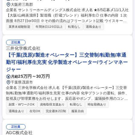
大阪府三島郡
企業名 サントリーホールディングス株式会社 求人名 ★8/5応募〆11/1入社
【大阪/山崎蒸溜所】製造職（貯蔵ブレンド）福利厚生◎ 仕事の内容 １次
面接 8月27日or30日 ※その後の流れはフリーコメント記載 ウイスキー工
場にて、中味製造工程（ブレンド・濾過）のオペレーション、生産管理、
業界未経験歓迎
年間休日120日以上
転勤なし
退職金あり
設備メンテナンス、その他改善業務を含む 日常業務全般をご担当いただき
ます。 【具体的な業務内容】 ※配属はご経験やスキルに応じ選考過程で
決定。 ・配管構成による原酒移送、ブレンド作業 ・濾過機を用いた原
正社員
酒、ウイスキーの濾過作業 ・品質確認（官能評価含む）、管理、改善 ・
三井化学株式会社
設備の点検、改善業務 募集職種 ★8/5応募〆11/1入社【大阪/山崎蒸溜所】
【千葉(茂原)/製造オペレーター】三交替制/転勤無/車通
製造職（貯蔵ブレンド）福利厚生◎
勤可/福利厚生充実 化学製造オペレーター/ラインマネー
ジャー
25万円～30万円
月給
千葉県茂原市
企業名 三井化学株式会社 求人名 【千葉(茂原)/製造オペレーター】三交替
制/転勤無/車通勤可/福利厚生充実 仕事の内容 化学プラントの運転、操作、
監視及び管理業務をお任せします。反応器やポンプ、遠隔操作用のコンピ
ューター制御システム(DCS:分散型制御システム)などを使用し、高機能製
副業・WワークOK
資格取得支援あり
転勤なし
時短勤務あり
品の製造プロセスを操作して頂きます。 【働く環境】操作室(DCS等によ
退職金あり
在宅OK
完全週休2日制
服装自由
る遠隔監視)は室内で空調がきいており、反応設備は屋外ですが、屋根や
壁があるため、直射日光は当たらない環境です。また当社他工場と比較し
ても、横の交流が多い職場で、釣り大会やBBQというイベントだけでな
正社員
く、工場運用における費用や連携面でも助けあっている職場です。また国
AGC株式会社