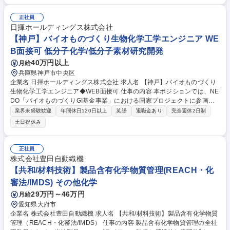
支援 ・自動車部品工業会の化学物質規制対応活動への参画 ・製品含有化
学物質管理体制の構築支援 ・管理業務の電子システム化推進 募集職種
正社員
【共和/材料技術】製品含有化学物質管理（REACH・化審法/IMDS）
日揮ホールディングス株式会社
【神戸】バイオものづくり生物化学工学エンジニア WE
B面接可 低分子化学/低分子素材研究開発
40万円以上
月給
兵庫県神戸市中央区
企業名 日揮ホールディングス株式会社 求人名 【神戸】バイオものづくり
生物化学工学エンジニア◆WEB面接可 仕事の内容 本ポジションでは、NE
DO「バイオものづくりGI基金事業」における国家プロジェクトに参画
し、水素・可燃性ガスを活用した最先端のバイオプロセス開発に携わって
業界未経験歓迎
年間休日120日以上
英語
退職金あり
完全週休2日制
いただきます。 【業務詳細】ベンチ・パイロット規模の試験設備構築から
土日祝休み
培養試験、スケールアップ、分離・精製プロセスにおける要素技術開発、
生産プロセス開発まで、一連の開発工程を幅広く担当いただきます。 さら
に、データドリブンなスケールアップ手法の構築や培養シミュレーション
正社員
開発など、機械学習をはじめとするAI／IT技術を活用した先進的な取り組
株式会社豊田自動織機
みにも挑戦いただけます。 募集職種 【神戸】バイオものづくり生物化学
【共和/材料技術】製品含有化学物質管理(REACH・化
工学エンジニア◆WEB面接可
審法/IMDS) その他化学
29万円～46万円
月給
愛知県大府市
企業名 株式会社豊田自動織機 求人名 【共和/材料技術】製品含有化学物質
管理（REACH・化審法/IMDS） 仕事の内容 製品含有化学物質管理の全社