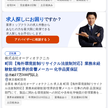
質管理のためのデータ取り及びシステム構築 ２．NSES本社・各事業所と
在宅OK
完全週休2日制
土日祝休み
連携し、弊社が進めるスラグ品質管理業務の落とし込み ３．スラグ品質ト
ラブルが発生した際に、再発防止策の策定及びNSES各事業所へ再発防止
策の浸透 ※当面は先任とマンツーマンで業務に取り組んでもらい、OJTに
求人探し
お困り
に
ですか？
よる育成を基本とします。各種マネジメントに関わる社内講座、研修受講
業界トップクラスの求人件数から
あり。 募集職種 【東京】溶融スラグ品質管理 管理職候補
あなたの力を最大限に発揮できる
求人探しをお手伝いします。
アドバイザーに相談する
正社員
株式会社オーディオテクニカ
町田【海外環境規制/リサイクル法規制対応】業務未経
験歓迎/世界的音響メーカー 化学品質保証
27万300円以上
月給
東京都町田市
企業名 株式会社オーディオテクニカ 求人名 町田【海外環境規制/リサイク
ル法規制対応】業務未経験歓迎/世界的音響メーカー 仕事の内容 品質保証
部門にて、製品に関わる環境規制への対応や含有化学物質の管理業務をお
任せいたします。 【具体的に】■chemSHERPA等を用いた取引先からの
業界未経験歓迎
年間休日120日以上
退職金あり
完全週休2日制
化学物質情報の収集・確認 ■各国環境関連法規制（化学物質・リサイク
土日祝休み
ル・包装材等）の調査と社内展開 ■グリーン調達基準の運用、取引先への