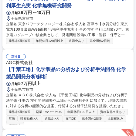
技術を高められる環境です。 募集職種 大阪/化学領域における分子シミュ
利厚生充実 化学無機研究開発
レーション技術の活用◆転勤無し選択可
26万円～40万円
月給
千葉県富津市
企業名 東京パワーテクノロジー株式会社 求人名 富津市【水質分析】東京
電力100％出資/Web面接可/福利厚生充実 仕事の内容 当社は創業70年、東
京電力グループ中核企業として、発電関連設備の工事・運転・保守と一貫
したエンジニアリングサービスを提供。そんな当社にて火力発電所発電設
業界未経験歓迎
年間休日120日以上
退職金あり
完全週休2日制
備に関連する水質分析業務をお任せいたします。 火力発電所発電設備に関
連する水質分析（サンプリング・分析・レポーティング）を担当頂きま
す。 当面は分析業務がメインとなりますが、将来的には分析結果に基づい
正社員
た運転・制御条件の調整等もご担当いただく想定です。 ・主な分析機器：
AGC株式会社
イオンクロマトグラフィー・吸光光度計 ・分析項目：濁度、ｐH、電導
【千葉工場】化学製品の分析および分析手法開発 化学
度、溶存酸素、塩素、亜硝酸、リン酸、シリカ 募集職種 富津市【水質分
製品開発分析/解析
析】東京電力100％出資/Web面接可/福利厚生充実
57万円以上
月給
千葉県市原市
企業名 ＡＧＣ株式会社 求人名 【千葉工場】化学製品の分析および分析手
法開発 仕事の内容 開発部署や工場からの依頼分析に加えて、現場の課題
に対する分析の能動的な提案、付随する分析手法開発を担当いただきま
す。基本的には、案件に応じてチームを組んで対応いただきます。また、
業界未経験歓迎
副業・WワークOK
年間休日120日以上
資格取得支援あり
比較的経験の浅い メンバーが多いため、ご経験によっては技術指導や将来
英語
時短勤務あり
退職金あり
在宅OK
完全週休2日制
土日祝休み
的にはマネジメント業務も期待します。■分析対象：フッ素を原料とす
服装自由
る、低分子量から高分子量の樹脂製品及びそれを用いた成型品（フィルム
／膜／ゴム等）、クロール・アルカリの基礎化学製品、環境分析（大気・