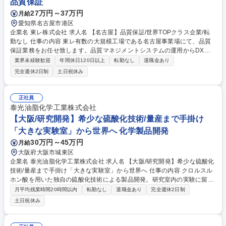
品質保証
27万円～37万円
月給
愛知県名古屋市港区
企業名 東レ株式会社 求人名 【名古屋】品質保証/世界TOPクラス企業/転
勤なし 仕事の内容 東レ有数の大規模工場である名古屋事業場にて、品質
保証業務をお任せ致します。品質マネジメントシステムの運用からDX関
連業務まで、品質保証に関する幅広い経験が積める点が魅力です。 ※一般
業界未経験歓迎
年間休日120日以上
転勤なし
退職金あり
職での採用です。 【詳細】顧客対応/ISO9001 等の品質マネジメントシス
完全週休2日制
土日祝休み
テム対応/他部署・関係会社との連携対応/測定・分析業務/DX関連業務(品
証業務全般を担う) ※属人的な業務のデジタル化/効率化も進めており、や
る気次第で社外講習の機会も得ることが可能。 ※記載以外の品質保証業務
正社員
に関連する様々な業務も担当する可能性あり 【採用背景】品質が経営の優
泰光油脂化学工業株式会社
先課題とされ、品質を重視する体制に変化していることに伴う増員募集で
【大阪/研究開発】希少な硫酸化技術/量産まで手掛け
す。 募集職種 【名古屋】品質保証/世界TOPクラス企業/転勤なし
「大きな実験室」から世界へ 化学製品開発
30万円～45万円
月給
大阪府大阪市城東区
企業名 泰光油脂化学工業株式会社 求人名 【大阪/研究開発】希少な硫酸化
技術/量産まで手掛け「大きな実験室」から世界へ 仕事の内容 クロルスル
ホン酸を用いた独自の硫酸化技術による製品開発。研究室内の実験に留ま
らず、量産化の工程まで一貫して携わり、多品種少量生産を支える中核メ
月平均残業時間20時間以内
転勤なし
退職金あり
完全週休2日制
ンバーとして、開発の手応えをダイレクトに実感できます。 ■業務詳細：
土日祝休み
界面活性剤の実験・データ取得、特性評価。顧客ニーズに基づく代替原料
の探索や試作、製造工程の改善・トラブルシューティング等。 ■開発の面
白み：研究～量産立ち上げまで一貫して関わるため、試行錯誤の結果が製