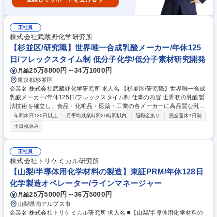
正社員
株式会社武蔵野化学研究所
【杉並区/研究職】世界唯一合成乳酸メーカー/年休125
日/フレックスタイム制 低分子化学/低分子素材研究開発
25万8800円～34万1000円
月給
東京都杉並区
企業名 株式会社武蔵野化学研究所 求人名 【杉並区/研究職】世界唯一合成
乳酸メーカー/年休125日/フレックスタイム制 仕事の内容 世界初の乳酸製
法技術を確立し、食品・化粧品・医薬・工業の各メーカーに高品質な乳酸
群や関連化学品を供給する当社で微生物を用いた有機酸またはアミノ酸製
年間休日120日以上
月平均残業時間20時間以内
退職金あり
完全週休2日制
造プロセスの開発をお任せします。 【業務詳細】■微生物・発酵プロセス
土日祝休み
の基礎検討■生産性・品質向上のための改良検討■精製・後工程プロセスの
検討■スケールアップ・製造移管対応■データ整理・技術文書作成 【当社
の強み】当社は、世界で初めて合成法による乳酸の量産に成功した“合成
正社員
乳酸の世界的なパイオニア”で、現在も世界で唯一の合成乳酸のメーカー
株式会社トリケミカル研究所
です。 募集職種 【杉並区/研究職】世界唯一合成乳酸メーカー/年休125日/
【山梨/半導体用化学材料の製造】東証PRM/年休128日
フレックスタイム制
化学製造オペレーター/ラインマネージャー
25万5000円～36万5000円
月給
山梨県南アルプス市
企業名 株式会社トリケミカル研究所 求人名 ■【山梨/半導体用化学材料の