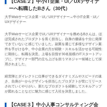
【CASE２】中小IT企業・UI／UXデザイナ
ーへ転職したBさん（30代）
大手Webサービス企業・UI／UXデザイナー→中小IT企業・UI／
UXデザイナー
大手Webサービス企業でUI／UXデザイナーを務めるBさんは、ほ
ぼ完成されたプロダクトを長く担当し、自身の価値を十分に発揮
できていないと感じていました。副業を通じて多様なデザイン案
件を手がける中、中小企業の方が経験・スキルを活かせる可能性
に期待し、転職を決意。上場を目指す30名規模のITスタートアッ
プに、デザイナー部門の立ち上げを担うマネジャー候補として採
用されました。
経営陣とダイレクトに仕事ができるダイナミズムやスピードの速
さ、自身が一からデザインを担当したプロダクトが世にリリース
されていくやりがい、新たなプロダクトを経験してスキルアップ
が図れることなどに魅力に感じて入社を決意しました。
【CASE３】中小人事コンサルティング会