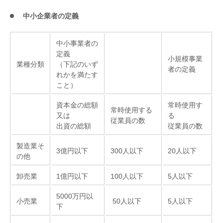
中小企業者の定義
中小事業者の
定義
小規模事業
業種分類
（下記のいず
者の定義
れかを満たす
こと）
資本金の総額
常時使用す
常時使用する
又は
る
従業員の数
出資の総額
従業員の数
製造業そ
3億円以下
300人以下
20人以下
の他
卸売業
1億円以下
100人以下
5人以下
5000万円以
小売業
50人以下
5人以下
下