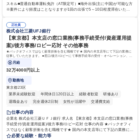
クターライセンスを活用した商品の企画・開発・販売を行っています。企
スキル■普通自動車運転免許（AT限定可）■海外出張(主に中国)が可能な方
画段階から納品まで、商品の製造に関わる全てのプロセスにおいて、生産
※案件により頻度はことなりますが1回の出張で5～10日程度滞在いただ
管理及び品質管理を担当。仕様書の作成、生産スケジュールの組立て、工
く予定です。 【歓迎】■英語もしくは中国語に抵抗のない方■雑貨品など
場へ見積依頼・価格交渉、サンプルの品質確認や検査の手配、ライセンス
の生産管理業務の経験 ≪求める人物像≫ ・製品の検品業務などあるた
元様とのやり取り、輸入関連の書類の管理、国内倉庫での品質チェック、
正社員
め、『コツコツと実直に取り組める方』 ・工場やライセンス元を含む社内
株式会社三菱UFJ銀行
工場開拓などがございます。 募集職種 【生産管理】キャラクターバック
外関係者と友好なコミュニケーションが取れる方 ※折衝は営業担当がメイ
や雑貨の生産・品質管理/年休125日/転勤無
ンで行います。 学歴・資格 学歴：大学院 大学 高専 短大 専修学校 高校 語
【東京都】本支店の窓口業務(事務手続受付/資産運用提
学力： 資格：
案)/後方事務/ロビー応対 その他事務
★バックオフィスではなく顧客折衝を含む職種です★ 国内の本支店等にて下記の業務に
従事していただきます。 ■窓口/後方/ロビーにて事務手続等の受付・オペレーション、お
客様対応
月給
32万4000円以上
勤務地
東京都23区
業界未経験歓迎
年間休日120日以上
経験者歓迎
研修あり
退職金あり
完全週休2日制
女性が活躍中
交通費支給
土日祝休み
仕事の内容
企業名 株式会社三菱ＵＦＪ銀行 求人名 【東京都】本支店の窓口業務(事務
手続受付/資産運用提案)/後方事務/ロビー応対 仕事の内容 ★バックオフィ
スではなく顧客折衝を含む職種です★ 国内の本支店等にて下記の業務に従
事していただきます。 ■窓口/後方/ロビーにて事務手続等の受付・オペレ
必要な経験・能力等