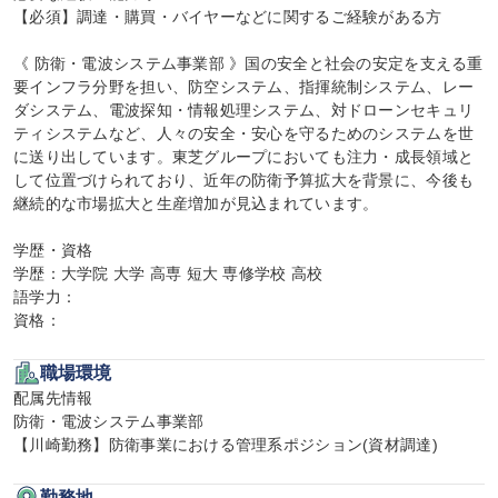
【必須】調達・購買・バイヤーなどに関するご経験がある方

《 防衛・電波システム事業部 》国の安全と社会の安定を支える重
要インフラ分野を担い、防空システム、指揮統制システム、レー
ダシステム、電波探知・情報処理システム、対ドローンセキュリ
ティシステムなど、人々の安全・安心を守るためのシステムを世
に送り出しています。東芝グループにおいても注力・成長領域と
して位置づけられており、近年の防衛予算拡大を背景に、今後も
継続的な市場拡大と生産増加が見込まれています。

学歴・資格

学歴：大学院 大学 高専 短大 専修学校 高校

語学力：

資格：
職場環境
配属先情報

防衛・電波システム事業部

【川崎勤務】防衛事業における管理系ポジション(資材調達)
勤務地