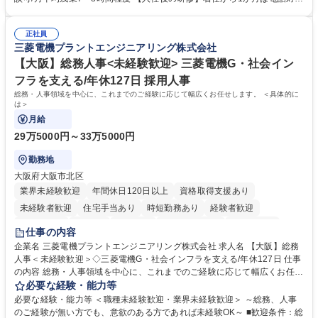
体的には】電話応対、メール、お手紙対応、ご指摘品調査報告書作成、有
のOJTを中心に実施し、電話対応に慣れた段階でメール・手紙のOJTを実
人チャットボット対応など。 【1日の対応件数】■電話：月間一人当たり
施する予定です。独り立ち以降もしっかりフォローする体制を整えていま
平均100件前後■メール・手紙：同上40件前後 募集職種 中野本社【お客様
正社員
すのでご安心ください。 【当社について】キリングループの広報機能を担
三菱電機プラントエンジニアリング株式会社
相談室】お客様のお声をもとにより良い商品づくりへ貢献
う会社として、お客様との出会いを大切にし、磨き上げたホスピタリティ
を込めてコミュニケーションをとりながら広報関連業務を行っておりま
【大阪】総務人事<未経験歓迎> 三菱電機G・社会イン
す。 学歴・資格 学歴：大学院 大学 高専 短大 専修学校 高校 語学力： 資
フラを支える/年休127日 採用人事
格：
総務・人事領域を中心に、これまでのご経験に応じて幅広くお任せします。 ＜具体的に
は＞
月給
29万5000円～33万5000円
勤務地
大阪府大阪市北区
業界未経験歓迎
年間休日120日以上
資格取得支援あり
未経験者歓迎
住宅手当あり
時短勤務あり
経験者歓迎
退職金あり
在宅OK
賞与あり
完全週休2日制
交通費支給
仕事の内容
駅近5分以内
土日祝休み
服装自由
寮・社宅あり
食事補助あり
企業名 三菱電機プラントエンジニアリング株式会社 求人名 【大阪】総務
人事＜未経験歓迎＞◇三菱電機G・社会インフラを支える/年休127日 仕事
の内容 総務・人事領域を中心に、これまでのご経験に応じて幅広くお任せ
します。 ＜具体的には＞ ・総務/人事労務（給与・社保・勤怠管理など）
必要な経験・能力等
・採用・教育研修 ・福利厚生運用 など ※基本的には事務所勤務ですが、
必要な経験・能力等 ＜職種未経験歓迎・業界未経験歓迎＞ ～総務、人事
採用や教育等の業務内容により、関西圏以外への日帰り・宿泊を伴う国内
のご経験が無い方でも、意欲のある方であれば未経験OK～ ■歓迎条件：総