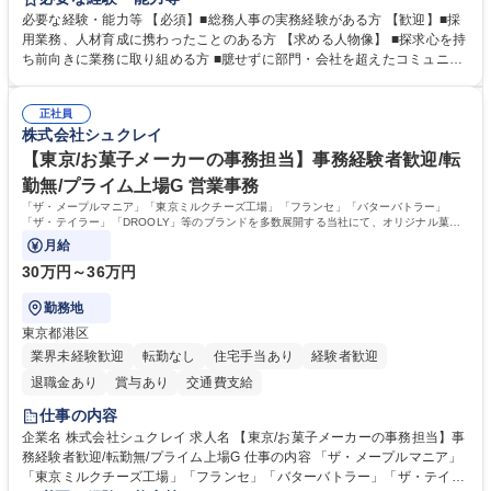
務全般を担当していただきます。 【主な業務内容】 ■採用関係業務および
必要な経験・能力等 【必須】■総務人事の実務経験がある方 【歓迎】■採
人材育成(社員研修)業務の推進 ■中期経営計画および予算等の管理 ■設備
用業務、人材育成に携わったことのある方 【求める人物像】 ■探求心を持
投資計画等の策定 ■社内の重要会議の運営 ■その他総務人事業務全般 【入
ち前向きに業務に取り組める方 ■臆せずに部門・会社を超えたコミュニケ
社後】入社後は採用や育成をメインに担当し将来的には経営根幹に関わる
ーションの取れる方 ■自分で考えて行動のできる方 ■第二の創業期を迎え
総務人事業務全般へ幅広く従事していただきます。 募集職種 【豊中市/総
る当社で組織の次代を担うネクスト人材として長期的に成長したい方 ■周
務人事】経験者歓迎！/阪急阪神HDグループ/年休124日
正社員
囲のメンバーと協調しつつ主体性を持って能動的に業務を推進できる方 学
株式会社シュクレイ
歴・資格 学歴：大学院 大学 高専 短大 専修学校 高校 語学力： 資格：
【東京/お菓子メーカーの事務担当】事務経験者歓迎/転
勤無/プライム上場G 営業事務
「ザ・メープルマニア」「東京ミルクチーズ工場」「フランセ」「バターバトラー」
「ザ・テイラー」「DROOLY」等のブランドを多数展開する当社にて、オリジナル菓子
ブランド商品の事務業務をお任せいたします。
月給
30万円～36万円
勤務地
東京都港区
業界未経験歓迎
転勤なし
住宅手当あり
経験者歓迎
退職金あり
賞与あり
交通費支給
仕事の内容
企業名 株式会社シュクレイ 求人名 【東京/お菓子メーカーの事務担当】事
務経験者歓迎/転勤無/プライム上場G 仕事の内容 「ザ・メープルマニア」
「東京ミルクチーズ工場」「フランセ」「バターバトラー」「ザ・テイラ