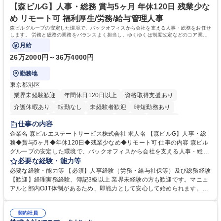
社員から頼られる存在になることができます。平均19:30の退勤以降の業
【森ビルG】人事・総務 賞与5ヶ月 年休120日 残業少な
務の持ち帰りも禁止されており、メリハリのある働き方となります。 学
め リモート可 福利厚生/労務/給与管理人事
歴・資格 学歴：大学院 大学 高専 短大 語学力： 資格：
森ビルグループの安定した環境で、バックオフィスから会社を支える人事・総務をお任せ
します。 労務と総務の業務をバランスよく担当し、ゆくゆくは制度改定などのコア業務
にも挑戦できる、やりがいある環境です。
月給
26万2000円～36万4000円
勤務地
東京都港区
業界未経験歓迎
年間休日120日以上
資格取得支援あり
介護休暇あり
転勤なし
未経験者歓迎
時短勤務あり
経験者歓迎
退職金あり
在宅OK
賞与あり
育休あり
仕事の内容
完全週休2日制
交通費支給
長期歓迎
駅近5分以内
土日祝休み
企業名 森ビルエステートサービス株式会社 求人名 【森ビルG】人事・総
務◆賞与5ヶ月◆年休120日◆残業少なめ◆リモート可 仕事の内容 森ビル
グループの安定した環境で、バックオフィスから会社を支える人事・総務
をお任せします。 労務と総務の業務をバランスよく担当し、ゆくゆくは制
必要な経験・能力等
度改定などのコア業務にも挑戦できる、やりがいある環境です。 ■勤怠管
必要な経験・能力等 【必須】人事経験（労務・給与社保等）及び総務経験
理、給与計算、社会保険手続き、年末調整等の労務管理全般 ■入退社手続
【歓迎】経理実務経験、簿記3級以上 業界未経験の方も歓迎です。マニュ
き、社内規定の改定や人事制度改定などのコア業務 ■社内イベントの企画
アルと部内OJT体制があるため、即戦力として安心して始められます。
運営やその他総務業務全般 ※労務と総務を1：1の割合でお任せ。 入社後
【魅力・やりがい】森ビルGの安定基盤で労務から総務まで幅広く携われ
は部内のOJTを中心に、あなたの経験に合わせて不足している部分はいつ
ます。定型業務に留まらず、社内規定や人事制度の改定など会社のコア業
でも質問・相談できる環境が整っているため、安心して成長できます。 募
契約社員
務に挑戦できるため、自身の成長と組織への貢献度をダイレクトに実感で