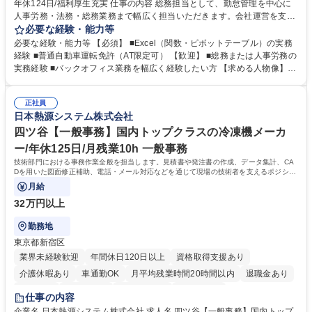
年休124日/福利厚生充実 仕事の内容 総務担当として、勤怠管理を中心に
人事労務・法務・総務業務まで幅広く担当いただきます。会社運営を支え
るバックオフィスとして、将来的には管理職候補としての活躍を期待して
必要な経験・能力等
います。 勤怠管理や入退社手続き、社会保険手続き、採用補助などの人事
必要な経験・能力等 【必須】 ■Excel（関数・ピボットテーブル）の実務
労務業務を中心に、契約書管理、備品・設備管理、株主総会・取締役会運
経験 ■普通自動車運転免許（AT限定可） 【歓迎】 ■総務または人事労務の
営などの総務業務も担当します。また、コンプライアンス推進や個人情報
実務経験 ■バックオフィス業務を幅広く経験したい方 【求める人物像】
保護、社内イベント企画、経営会議資料の作成、グループ会社との連携な
・数字を正確に扱える方・コミュニケーションを大切にできる方 ・改善提
ど幅広く携わります。将来的には法改正対応やリスク管理など会社経営を
案を主体的に行える方・将来的に管理職を目指したい方 学歴・資格 学
支える中核メンバーとして活躍いただきます。 募集職種 【名古屋/総務】
正社員
歴：大学院 大学 高専 短大 専修学校 高校 語学力： 資格：日商簿記検定2
日本熱源システム株式会社
人事労務にも挑戦可能/年休124日/福利厚生充実
級
四ツ谷【一般事務】国内トップクラスの冷凍機メーカ
ー/年休125日/月残業10h 一般事務
技術部門における事務作業全般を担当します。見積書や発注書の作成、データ集計、CA
Dを用いた図面修正補助、電話・メール対応などを通じて現場の技術者を支えるポジショ
ンです。
月給
32万円以上
勤務地
東京都新宿区
業界未経験歓迎
年間休日120日以上
資格取得支援あり
介護休暇あり
車通勤OK
月平均残業時間20時間以内
退職金あり
賞与あり
交通費支給
駅近5分以内
土日祝休み
仕事の内容
企業名 日本熱源システム株式会社 求人名 四ツ谷【一般事務】国内トップ