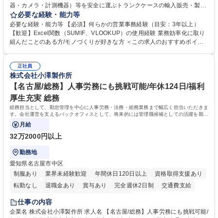
器・カメラ・計測機器）等を安全に運ぶトランクケースの輸入販売・製造
を行う当社にて、営業事務をお任せします。メーカー商社機能を有する当
必要な経験・能力等
社にて、ご経験を活かしていただきます。 ・営業サポート（見積回答・資
必要な経験・能力等 【必須】何らかの営業事務経験（目安：3年以上）
料作成・納期回答） ・お客様対応（電話・メール） ・システム入力（各
【歓迎】Excel関数（SUMIF、VLOOKUP）の使用経験 業務効率化に取り
帳票入力発行・売上仕入計上） ・受発注対応（在庫管理・出入荷対応）
組んだことのある方/モノづくりが好きな方 ＜この求人のおすすめポイン
・製造部門への指示書発行、製造納期調整 ・仕入先・客先・社内との納期
ト＞ 【1】土日祝日休みの年休125日だからご家族との時間も確保できま
調整・納期回答 募集職種 【大阪/営業事務】経験者採用/受発注サポート/年
す！ 【2】生産性を意識した働き方で残業も少ないからプライベート充実
休125日/服装自由/産休育休◎
正社員
◎ 【3】産休育休取得実績があるからライフイベントも安心してお迎え可
株式会社小澤製作所
能 【4】役員（女性）が従業員の働きやすさを第一に考えており、ストレ
スフリーな環境でお仕事が可能！従業員満足度も高く末永く就業が可能 学
【名古屋/総務】人事労務にも挑戦可能/年休124日/福利
歴・資格 学歴：大学院 大学 高専 短大 専修学校 高校 語学力： 資格：
厚生充実 総務
総務担当として、勤怠管理を中心に人事労務・法務・総務業務まで幅広く担当いただきま
す。会社運営を支えるバックオフィスとして、将来的には管理職候補としての活躍を期待
しています。
月給
32万2000円以上
勤務地
愛知県名古屋市中区
制服あり
業界未経験歓迎
年間休日120日以上
資格取得支援あり
転勤なし
退職金あり
賞与あり
完全週休2日制
交通費支給
駅近5分以内
土日祝休み
寮・社宅あり
仕事の内容
企業名 株式会社小澤製作所 求人名 【名古屋/総務】人事労務にも挑戦可能/