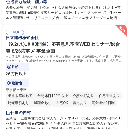
ー」「DROOLY」等のブランドを多数展開する当社にて、オリジナル菓子
必要な経験・能力等
ブランド商品の事務業務をお任せいたします。 【具体的な業務内容】 ■店
必要な経験・能力等 【必須】■社会人経験(26卒の方も歓迎) 【歓迎】■営
舗からの発注受付/PC入力業務 ■受電対応(社内/社外) ■商品のマスター登
業事務の経験 ■販売や接客サービスの経験 【キャリアステップ】 (1)セー
録 ■日々の売上抽出・報告 ■提携企業への書類送付業務 ■契約書管理業務
ルス管理課でキャリアステップ 例:一般→チーフ→サブリーダー→統括リ
■ホームページへの問い合わせ対応 など 募集職種 【東京/お菓子メーカー
ーダー→マネージャー (2)他ポジションへのキャリアも可能 ※過去、未経
の事務担当】事務経験者歓迎/転勤無/プライム上場G
験で経営管理部内で経理へ異動した方もいらっしゃいます。年3回の面談
正社員
や個別面談を通してご自身のキャリアと向き合っていただき、会社として
日立建機株式会社
もバックアップしていきます。 学歴・資格 学歴：大学院 大学 高専 短大
専修学校 高校 語学力： 資格：
【9/2(水)19:00開催】応募意思不問WEBセミナー/総合
職 8/26応募〆 事業企画
主に茨城県に馴染みがない方、仕事内容には興味があるけど茨城県への引っ越しに不安が
ある方向けに、地域情報を中心としたWEBセミナーを実施します。地域情報、福利厚生
情報等をお伝えします。
月給
26万円以上
勤務地
東京都台東区
業界未経験歓迎
年間休日120日以上
介護休暇あり
住宅手当あり
時短勤務あり
退職金あり
在宅OK
賞与あり
完全週休2日制
交通費支給
駅近5分以内
土日祝休み
食事補助あり
仕事の内容
企業名 日立建機株式会社 求人名 【9/2(水)19:00開催】応募意思不問WEB
セミナー/総合職★8/26応募〆 仕事の内容 主に茨城県に馴染みがない方、
仕事内容には興味があるけど茨城県への引っ越しに不安がある方向けに、