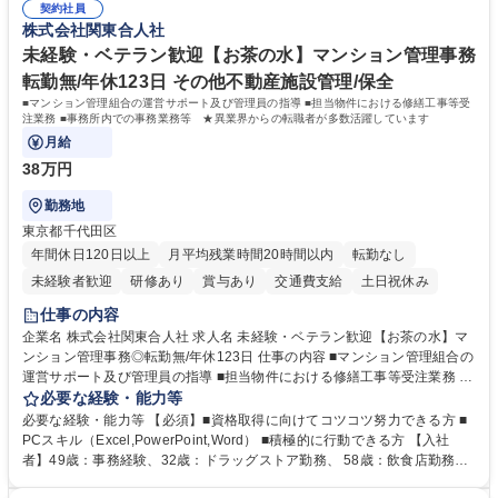
（年調等の年次業務など） 募集職種 【フルリモート/フルフレックス】給
契約社員
る設計にとどまらず、ご自身が現場のエキスパートとしてオペレーション
株式会社関東合人社
与/社保の業務設計・標準化担当ポジション
を実行する機会もあり、実務と改善の両面でスキルを発揮できる環境で
す。 学歴・資格 学歴：大学院 大学 高専 短大 専修学校 高校 語学力： 資
未経験・ベテラン歓迎【お茶の水】マンション管理事務
格：
転勤無/年休123日 その他不動産施設管理/保全
■マンション管理組合の運営サポート及び管理員の指導 ■担当物件における修繕工事等受
注業務 ■事務所内での事務業務等 ★異業界からの転職者が多数活躍しています
月給
38万円
勤務地
東京都千代田区
年間休日120日以上
月平均残業時間20時間以内
転勤なし
未経験者歓迎
研修あり
賞与あり
交通費支給
土日祝休み
仕事の内容
企業名 株式会社関東合人社 求人名 未経験・ベテラン歓迎【お茶の水】マ
ンション管理事務◎転勤無/年休123日 仕事の内容 ■マンション管理組合の
運営サポート及び管理員の指導 ■担当物件における修繕工事等受注業務 ■
事務所内での事務業務等 ★異業界からの転職者が多数活躍しています
必要な経験・能力等
【年収補足】532万円 ＋別途インセンティヴで平均約100万円/年（昨年度
必要な経験・能力等 【必須】■資格取得に向けてコツコツ努力できる方 ■
実績） ＋管理業務主任者資格手当50,000円/月 ★親会社である株式会社合
PCスキル（Excel,PowerPoint,Word） ■積極的に行動できる方 【入社
人社計画研究所社のグループ会社として、質の高いサービスと適性価格を
者】49歳：事務経験、32歳：ドラッグストア勤務、 58歳：飲食店勤務
武器に約20年受託戸数増加中です。https://www.gojin.co.jp/abt/abt_3.html
等：中途採用の9割が未経験者！ 【資格取得支援】■メンター制度■社内模
募集職種 未経験・ベテラン歓迎【お茶の水】マンション管理事務◎転勤