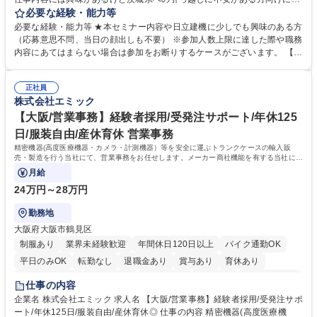
地域情報を中心としたWEBセミナーを実施します。地域情報、福利厚生情
必要な経験・能力等
報等をお伝えします。 【セミナー内容】■地域説明、周辺施設情報を中心
必要な経験・能力等 ★本セミナー内容や日立建機に少しでも興味のある方
にお伝えし、住宅相場や実際に社員がどの地域に住んでどのような生活を
（応募意思不問、当日の顔出しも不要） ※参加人数上限に達した際や職務
しているのかについてもお伝えします。日立建機には借上げ部屋制度、住
内容にあてはまらない場合は参加をお断りするケースがございます。 【主
宅手当制度、引っ越し代補助等、手厚い福利厚生もございます。■会社説
な求人】■人事 ■法務 ■新規事業開発 ■情報セキュリティ ■ITサービスマネ
明やポジション概要等についてもお話します。■WEBセミナーですので、
ジメント（ITILフレーム）等 学歴・資格 学歴：大学院 大学 語学力： 資
参加時のお顔出しも不要です。ぜひ、お気軽にエントリーください。 募集
正社員
格：
株式会社エミック
職種 【9/2(水)19:00開催】応募意思不問WEBセミナー/総合職★8/26応募
〆
【大阪/営業事務】経験者採用/受発注サポート/年休125
日/服装自由/産休育休 営業事務
精密機器(高度医療機器・カメラ・計測機器）等を安全に運ぶトランクケースの輸入販
売・製造を行う当社にて、営業事務をお任せします。メーカー商社機能を有する当社に
て、ご経験を活かしていただきます。
月給
24万円～28万円
勤務地
大阪府大阪市鶴見区
制服あり
業界未経験歓迎
年間休日120日以上
バイク通勤OK
平日のみOK
転勤なし
退職金あり
賞与あり
育休あり
完全週休2日制
交通費支給
土日祝休み
服装自由
食事補助あり
仕事の内容
企業名 株式会社エミック 求人名 【大阪/営業事務】経験者採用/受発注サポ
ート/年休125日/服装自由/産休育休◎ 仕事の内容 精密機器(高度医療機