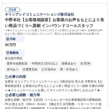
認 ◆TV視聴率データ抽出、資料作成 ◆SNS広告(InstagramやFacebook
が好きな方 ◆チームで協力しながらやりがいのある仕事がしたい方 ◆コ
等)の入稿サポート ◆常駐先への活動履歴の報告 ◆得意先とのビジネスメ
ミュニケーションを取りながら仕事をするのが得意な方 ◆業務を通してキ
ール対応 ◆常駐先に向けた事業拡大の提案 など 募集職種 大阪|博報堂DY
正社員
ャリア・スキルUPを目指したい方 学歴・資格 学歴：大学院 大学 高専 短
キリンアンドコミュニケーションズ株式会社
グループ【CM・SNS広告の入稿サポート業務】9月・10月入社限定！
大 専修学校 高校 語学力： 資格：
中野本社【お客様相談室】お客様のお声をもとにより良
い商品づくりへ貢献 インバウンドコールスタッフ
≪★コミュニケーションを通してキリンのファンを増やしませんか？★≫ お客様のお声
をより良い商品づくりに活かしていく上で、窓口となるお客様相談室でのお仕事です。
月給
30万円
勤務地
東京都中野区
業界未経験歓迎
年間休日120日以上
退職金あり
在宅OK
賞与あり
交通費支給
土日祝休み
寮・社宅あり
仕事の内容
企業名 キリンアンドコミュニケーションズ株式会社 求人名 中野本社【お
客様相談室】お客様のお声をもとにより良い商品づくりへ貢献 仕事の内容
≪★コミュニケーションを通してキリンのファンを増やしませんか？★≫
お客様のお声をより良い商品づくりに活かしていく上で、窓口となるお客
必要な経験・能力等
様相談室でのお仕事です。 日々お客様からいただくキリングループへのご
必要な経験・能力等 【必須】コールセンターやお客様相談室の業務経験、
意見を、企業活動に活かしています。お客様からの声に迅速かつ誠意をも
PCが使える方（Word・Excel）【働き方】在宅勤務・リモートワーク相
って対応、情報提供するとともにグループ内活動に反映しています。 【具
談可/月平均残業7～8時間程度 【入社後の研修】着任から1か月は電話対応