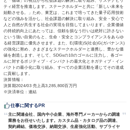
と「循環」の視点から社会課題の解決に取り組み、サステナビリ
ティ経営を推進します。ステークホルダーと共に「新しい未来を
始動させる。」ため、東芝は、これまで培ってきた量子応用技術
などの強みを活かし、社会課題の解決に取り組み、安全・安心で
人と自然が共生する社会の実現を目指してまいります。企業価値
の持続的向上にあたっては、信頼を損なう行いは絶対に許さない
という強い自覚のもと、生命・安全とコンプライアンスをあらゆ
る経営課題に優先させます。また、E(環境)S(社会)G(ガバナンス)
の強化に努め、さまざまなステークホルダーと連携し、豊かな価
値を創造します。そして、SDGsの10のゴールに注力し、各ゴー
ルに対するポジティブ・インパクトの最大化とネガティブ・イン
パクトの最小化に取り組み、すべての企業活動を通じてその達成
に貢献します。

決算情報：

決算期2024/03 売上高3,285,800百万円

※決済単位：連結
仕事に関するPR
主に関連会社、国内中小企業、海外専門メーカーからの調達
業務をお任せいたします。カスタム品・カタログ品の調達、
契約締結、価格交渉、納期交渉、生産強化活動、サプライヤ