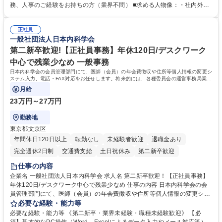
出張もございます。 ※担当業務を持ちつつ、お互いに助け合いながら、総
務、人事のご経験をお持ちの方（業界不問） ■求める人物像：・社内外の
務部という組織として協力しながら進める体制です。 募集職種 【大阪】
関係各部門との調整を率先して行い、業務を円滑に遂行できる協調性やコ
総務人事＜未経験歓迎＞◇三菱電機G・社会インフラを支える/年休127日
ミュニケーション能力を持っている方 ・人事総務領域に興味がありゼネラ
正社員
リスト志向をお持ちの方 学歴・資格 学歴：大学院 大学 語学力： 資格：
一般社団法人日本内科学会
第二新卒歓迎!【正社員事務】年休120日/デスクワーク
中心で残業少なめ 一般事務
日本内科学会の会員管理部門にて、医師（会員）の年会費徴収や住所等個人情報の変更シ
ステム入力、電話・FAX対応をお任せします。将来的には、各種委員会の運営事務局業務
などにも幅広く携わっていただきます。
月給
23万円～27万円
勤務地
東京都文京区
年間休日120日以上
転勤なし
未経験者歓迎
退職金あり
完全週休2日制
交通費支給
土日祝休み
第二新卒歓迎
仕事の内容
企業名 一般社団法人日本内科学会 求人名 第二新卒歓迎！【正社員事務】
年休120日/デスクワーク中心で残業少なめ 仕事の内容 日本内科学会の会
員管理部門にて、医師（会員）の年会費徴収や住所等個人情報の変更シス
テム入力、電話・FAX対応をお任せします。将来的には、各種委員会の運
必要な経験・能力等
営事務局業務などにも幅広く携わっていただきます。 【会員管理・データ
必要な経験・能力等 《第二新卒・業界未経験・職種未経験歓迎》 【必
入力業務】 ・医師（会員）の住所変更、個人情報のシステム登録・更新