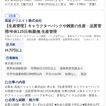
須】基本的なPC操作（Word、Excelによるデータ入力やメール対応等）
・年会費の徴収管理や入金データの照合確認 【問い合わせ対応】 ・会員
ができる方 【魅力点】 ・年休120日以上に加え、9時～17時の「実働7時
（医師）からの電話、FAX、ネット申請に伴う相談受付 ・複雑な案件のへ
間勤務」で残業も少なくワークライフバランスは抜群です。 【将来的な業
のエスカレーション・連携対応 募集職種 第二新卒歓迎！【正社員事務】
務（各種委員会運営）】 ・学会内における各種委員会のスケジュール調
年休120日/デスクワーク中心で残業少なめ
正社員
整、資料作成、当日の運営サポート 学歴・資格 学歴：大学院 大学 語学
高波クリエイト株式会社
力： 資格：
【生産管理】キャラクターバックや雑貨の生産・品質管
理/年休125日/転勤無 生産管理
人気キャラクターのファッション雑貨・バッグを中心に、多彩なアイテムの企画・製造を
手掛ける当社にて、自社企画・開発商品の生産管理・品質管理を担当。『かわいい』を届
けるやりがいのあるポジションです。
月給
26万円以上
勤務地
東京都渋谷区
業界未経験歓迎
年間休日120日以上
資格取得支援あり
月平均残業時間20時間以内
平日のみOK
転勤なし
英語
住宅手当あり
研修あり
退職金あり
在宅OK
賞与あり
仕事の内容
完全週休2日制
交通費支給
駅近5分以内
中国語
土日祝休み
企業名 高波クリエイト株式会社 求人名 【生産管理】キャラクターバック
や雑貨の生産・品質管理/年休125日/転勤無 仕事の内容 人気キャラクター
のファッション雑貨・バッグを中心に、多彩なアイテムの企画・製造を手
掛ける当社にて、自社企画・開発商品の生産管理・品質管理を担当。『か
必要な経験・能力等
わいい』を届けるやりがいのあるポジションです。 有名ブランドやキャラ
必要な経験・能力等 【いずれも必須】■社会人経験３年以上■基本的なPC