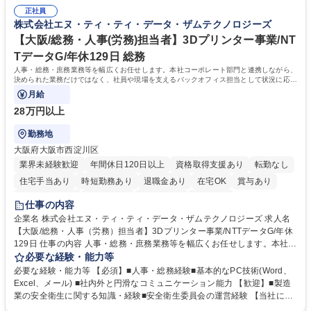
試や研修制度など充実！ ＊未資格者の8割以上が入社2年以内に資格を取
無/年休123日
正社員
得出来ております！ 【魅力】■フレックス制度、未経験からでも下限年収
株式会社エヌ・ティ・ティ・データ・ザムテクノロジーズ
を一律支給！ ■管理業務主任者資格取得後には50,000円/月の手当あり！
学歴・資格 学歴：大学院 大学 高専 短大 専修学校 高校 語学力： 資格：第
【大阪/総務・人事(労務)担当者】3Dプリンター事業/NT
一種運転免許普通自動車
TデータG/年休129日 総務
人事・総務・庶務業務等を幅広くお任せします。本社コーポレート部門と連携しながら、
決められた業務だけではなく、社員や現場を支えるバックオフィス担当として状況に応じ
て柔軟に対応いただくことを期待します。
月給
28万円以上
勤務地
大阪府大阪市西淀川区
業界未経験歓迎
年間休日120日以上
資格取得支援あり
転勤なし
住宅手当あり
時短勤務あり
退職金あり
在宅OK
賞与あり
完全週休2日制
交通費支給
土日祝休み
服装自由
仕事の内容
企業名 株式会社エヌ・ティ・ティ・データ・ザムテクノロジーズ 求人名
【大阪/総務・人事（労務）担当者】3Dプリンター事業/NTTデータG/年休
129日 仕事の内容 人事・総務・庶務業務等を幅広くお任せします。本社コ
ーポレート部門と連携しながら、決められた業務だけではなく、社員や現
必要な経験・能力等
場を支えるバックオフィス担当として状況に応じて柔軟に対応いただくこ
必要な経験・能力等 【必須】■人事・総務経験■基本的なPC技術(Word、
とを期待します。 【詳細】■入退社手続き、社員情報管理■入社時オリエ
Excel、メール) ■社内外と円滑なコミュニケーション能力 【歓迎】■製造
ンテーションの実施■勤怠・各種申請内容の確認■採用業務のサポート■来
業の安全衛生に関する知識・経験■安全衛生委員会の運営経験 【当社につ
客・電話対応 ■郵便物の受領・発送・管理■オフィス設備・備品管理■建
いて】 ◎設立したばかりの会社であり、一緒に企業を立ち上げ・拡大しよ