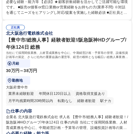
ーション、お客様対応 ■窓口にて、ご来店された個人のお客様に対して金
必要な経験・能力等 【必須】★顧客折衝経験を活かしてご活躍可能な環境
融商品のご提案 ■効率的な事務運用の検討・構築等 ≪業務紹介：ご応募前
です。 ■販売or接客or窓口業務or営業経験をお持ちの方(業界不問) ※対話
に必ずご覧ください≫ ※記事 https://www.mysite.bk.mufg.jp/career/circle/
を通じてニーズをヒアリングし対応/提案を実施した経験必須 ■正社員とし
article17/ ※動画 https://youtu.be/H-S7HaJqqbg 募集職種 【東京都】本支
ての就業経験1年以上 【歓迎】■金融業界での就業経験■銀行での預金為替
店の窓口業務(事務手続受付/資産運用提案)/後方事務/ロビー応対
事務経験 ■金融商品の提案・販売経験 ≪魅力≫研修やOJT環境が整ってい
正社員
るので安心して入行いただけます。 幅広いキャリアの選択肢があり、公募
北大阪急行電鉄株式会社
や社内副業等を活用し、 一人ひとりが挑戦できるカルチャーが浸透してい
ます。 学歴・資格 学歴：大学院 大学 高専 短大 専修学校 高校 語学力：
【豊中市/総務人事】経験者歓迎!/阪急阪神HDグループ/
資格：
年休124日 総務
当社にて採用関係業務、人材育成業務を中心に、中期経営計画・予算等の管理、設備投資
計画等の策定、さらに社内の重要会議の運営等、経営の根幹となる幅広い総務人事業務全
般を担当していただきます。
月給
30万円～38万円
勤務地
大阪府豊中市
業界未経験歓迎
年間休日120日以上
資格取得支援あり
月平均残業時間20時間以内
転勤なし
経験者歓迎
駅ナカ
退職金あり
完全週休2日制
交通費支給
駅近5分以内
仕事の内容
土日祝休み
服装自由
昼食補助あり
食事補助あり
企業名 北大阪急行電鉄株式会社 求人名 【豊中市/総務人事】経験者歓迎！/
阪急阪神HDグループ/年休124日 仕事の内容 当社にて採用関係業務、人材
育成業務を中心に、中期経営計画・予算等の管理、設備投資計画等の策
定、さらに社内の重要会議の運営等、経営の根幹となる幅広い総務人事業
必要な経験・能力等