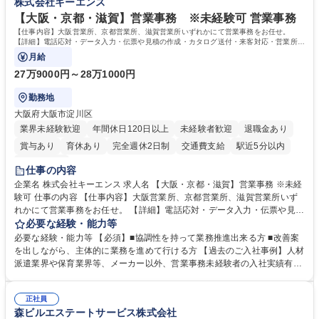
株式会社キーエンス
【大阪・京都・滋賀】営業事務 ※未経験可 営業事務
【仕事内容】大阪営業所、京都営業所、滋賀営業所いずれかにて営業事務をお任せ。
【詳細】電話応対・データ入力・伝票や見積の作成・カタログ送付・来客対応・営業所内
で発生する事務業務や業務改善をお任せ。
月給
27万9000円～28万1000円
勤務地
大阪府大阪市淀川区
業界未経験歓迎
年間休日120日以上
未経験者歓迎
退職金あり
賞与あり
育休あり
完全週休2日制
交通費支給
駅近5分以内
土日祝休み
仕事の内容
企業名 株式会社キーエンス 求人名 【大阪・京都・滋賀】営業事務 ※未経
験可 仕事の内容 【仕事内容】大阪営業所、京都営業所、滋賀営業所いず
れかにて営業事務をお任せ。 【詳細】電話応対・データ入力・伝票や見積
の作成・カタログ送付・来客対応・営業所内で発生する事務業務や業務改
必要な経験・能力等
善をお任せ。 【教育制度】ご入社後、育成担当とペアになりながらOJTに
必要な経験・能力等 【必須】■協調性を持って業務推進出来る方 ■改善案
て業務を覚えていただくことが可能です。業務システムがきちんと構築さ
を出しながら、主体的に業務を進めて行ける方 【過去のご入社事例】人材
れているため、スムーズに仕事に慣れることができる環境です。また、
派遣業界や保育業界等、メーカー以外、営業事務未経験者の入社実績有
「チームで成果を出す文化」があり、良いやり方を積極的に共有しながら
【当社の事務職について】単なる事務ではなく主体性を発揮したサポート
常に改善を目指す風土のため、安心して業務に取り組んでいただけます。
により、キーエンスの付加価値向上に貢献します。ベースの定型業務に加
募集職種 【大阪・京都・滋賀】営業事務 ※未経験可
正社員
えて、お客様や社員の状況に合わせ、能動的なサポート、改善の動きも期
森ビルエステートサービス株式会社
待され。組織を支えるスペシャリストとして、チームに貢献し、結果的に