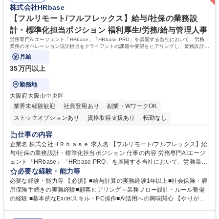
用】正社員登用を前提としておりますので、最短で1.5年～2年で正社員へ
株式会社HRbase
ータグループの会社へ提案活動 募集職種 【業務企画】未経験OK/正社員登
の雇用切り替えとなります。過去の正社員登用率は90％です。 将来的に
用実績90%以上/月残業～5H/在宅勤務可/社会貢献
は当社の中核となる管理職になって頂く事を期待しています。 正社員登用
【フルリモート/フルフレックス】給与/社保の業務設
に向け全力でサポートを行いますのでご安心ください。 学歴・資格 学
計・標準化担当ポジション 福利厚生/労務/給与管理人事
歴：大学院 大学 高専 短大 専修学校 高校 語学力： 資格：
労務専門AIエージェント「HRbase」「HRbase PRO」を展開する当社において、労務
業務のオペレーション設計担当をクライアントの課題や要望をヒアリングし、業務設計や
システム設定へと落とし込むポジションです。
月給
35万円以上
勤務地
大阪府大阪市中央区
業界未経験歓迎
社員登用あり
副業・WワークOK
ストックオプションあり
資格取得支援あり
転勤なし
時短勤務あり
在宅OK
完全週休2日制
交通費支給
駅近5分以内
仕事の内容
服装自由
企業名 株式会社ＨＲｂａｓｅ 求人名 【フルリモート/フルフレックス】給
与/社保の業務設計・標準化担当ポジション 仕事の内容 労務専門AIエージ
ェント「HRbase」「HRbase PRO」を展開する当社において、労務業務
のオペレーション設計担当をクライアントの課題や要望をヒアリングし、
必要な経験・能力等
業務設計やシステム設定へと落とし込むポジションです。 【具体的に
必要な経験・能力等 【必須】■給与計算の実務経験1年以上■社会保険・雇
は】・業務オペレーション設計（要件定義/顧客ヒアリング/業務オペレー
用保険手続きの実務経験■顧客ヒアリング～業務フロー設計・ルール整備
ションの洗い出し、ルール整備、システム設定) ・業務マニュアル作成、
の経験 ■基本的なExcelスキル・PC操作■AI活用への興味関心 【やりが
改善 ・給与、賞与計算、及び明細発行 ・社会保険手続（入退社時、年間
い】必要に応じてコンサルティングも行いながら、給与計算や社会保険手
業務など） ・顧客企業のメイン担当者としての窓口対応業務 ・その他
続に関わるフローの設計、マニュアルの作成まで幅広く担当します。単な