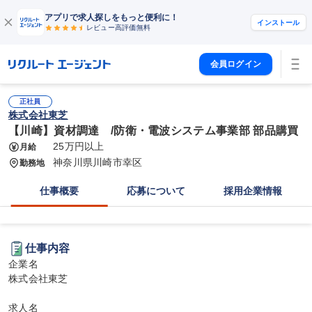
アプリで求人探しをもっと便利に！
インストール
レビュー高評価
無料
会員ログイン
正社員
株式会社東芝
【川崎】資材調達 /防衛・電波システム事業部 部品購買
25万円以上
月給
神奈川県川崎市幸区
勤務地
仕事概要
応募について
採用企業情報
仕事内容
企業名

株式会社東芝

求人名
