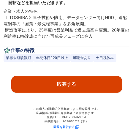
開拓などを担当いただきます。
企業・求人の特色

《 TOSHIBA 》量子技術や防衛、データセンター向けHDD、送配
電網等の『国策・最先端事業』を多角展開。

 構造改革により、25年度は営業利益で過去最高を更新。26年度の
利益率10%達成に向けた再成長フェーズに突入
仕事の特徴
業界未経験歓迎
年間休日120日以上
退職金あり
土日祝休み
応募する
この求人は職業紹介事業者による紹介案件です。
応募情報は職業紹介事業者に送信されます。
原稿ID：
cf19d3700f4b355d
掲載開始日：
2026/05/07（木）
問題を報告する