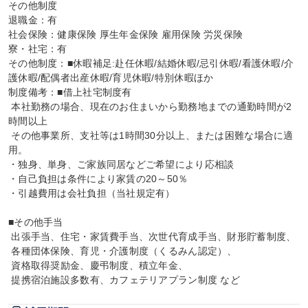
その他制度

退職金：有

社会保険：健康保険 厚生年金保険 雇用保険 労災保険

寮・社宅：有

その他制度：■休暇補足:赴任休暇/結婚休暇/忌引休暇/看護休暇/介
護休暇/配偶者出産休暇/育児休暇/特別休暇ほか

制度備考：■借上社宅制度有

 本社勤務の場合、現在のお住まいから勤務地までの通勤時間が2
時間以上

 その他事業所、支社等は1時間30分以上、または困難な場合に適
用。

・独身、単身、ご家族同居などご希望により応相談

・自己負担は条件により家賃の20～50％

・引越費用は会社負担（当社規定有）

■その他手当

 出張手当、住宅・家賃費手当、次世代育成手当、財形貯蓄制度、

 各種団体保険、育児・介護制度（くるみん認定）、

 資格取得奨励金、慶弔制度、積立年金、

 提携宿泊施設多数有、カフェテリアプラン制度 など