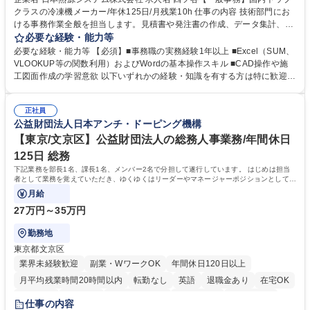
クラスの冷凍機メーカー/年休125日/月残業10h 仕事の内容 技術部門にお
ける事務作業全般を担当します。見積書や発注書の作成、データ集計、C
ADを用いた図面修正補助、電話・メール対応などを通じて現場の技術者
必要な経験・能力等
を支えるポジションです。 【仕事内容】■資料の整理、作成、ファイリン
必要な経験・能力等 【必須】■事務職の実務経験1年以上 ■Excel（SUM、
グ、受発注等のデータ入力 ■工事見積書や発注書など案件に関する書面の
VLOOKUP等の関数利用）およびWordの基本操作スキル ■CAD操作や施
作成および管理■Excel関数を用いたデータ集計および管理■CAD操作によ
工図面作成の学習意欲 以下いずれかの経験・知識を有する方は特に歓迎し
る設備施工図の作成補助および図面修正■電話対応、メール対応、備品受
ます！ ■建設会社やサブコン会社での事務職経験 ■CADの使用経験 ■施工
発注処理■技術部門や現場担当者との連絡調整業務 ※必要な知識は業務の
図面の作成経験 ■配管図面の作成経験 ※SUM・VLOOKUP・SUMIFなど
中で少しずつ身につけられますので、専門知識を持たない方でも安心して
正社員
を使用しますが既存フォーマットへの入力・修正が中心です。一から関数
公益財団法人日本アンチ・ドーピング機構
ご応募いただけます。 募集職種 四ツ谷【一般事務】国内トップクラスの
を組むことはありませんのでご安心ください。 学歴・資格 学歴：大学院
冷凍機メーカー/年休125日/月残業10h
大学 高専 短大 専修学校 高校 語学力： 資格：第一種運転免許普通自動車
【東京/文京区】公益財団法人の総務人事業務/年間休日
125日 総務
下記業務を部長1名、課長1名、メンバー2名で分担して遂行しています。 はじめは担当
者として業務を覚えていただき、ゆくゆくはリーダーやマネージャーポジションとして活
躍いただくことを期待しています。
月給
27万円～35万円
勤務地
東京都文京区
業界未経験歓迎
副業・WワークOK
年間休日120日以上
月平均残業時間20時間以内
転勤なし
英語
退職金あり
在宅OK
賞与あり
育休あり
完全週休2日制
交通費支給
土日祝休み
仕事の内容