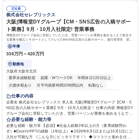
物・設備修繕の手配及び業者対応■押印・契約書管理等の庶務業務■安全衛
うという意欲のある方を求めています。 ◎経営に近い立場で幅広くキャリ
生に関する業務等■健康診断、産業医面談、休職・復職手続き等の労務サ
正社員
アが磨けます。 ◎NTTデータグループであり福利厚生は充実しているとと
株式会社セレブリックス
ポート■社内ルールの運用・各種社内案内■その他、拠点運営に関わる管理
もに、働き方改革も推進しています。 学歴・資格 学歴：大学院 大学 高専
部門業務 募集職種 【大阪/総務・人事（労務）担当者】3Dプリンター事
短大 専修学校 語学力： 資格：
大阪|博報堂DYグループ【CM・SNS広告の入稿サポー
業/NTTデータG/年休129日
ト業務】9月・10月入社限定! 営業事務
博報堂DYグループ会社に常駐していただき、営業パーソンが業務を進めるうえで発生す
る業務を幅広くサポートとしてテレビCMやSNS広告の入稿サポート、進行管理等 部内
アシスタントとしての業務をお任せします。
年俸
336万円～420万円
勤務地
大阪府大阪市北区
業界未経験歓迎
副業・WワークOK
年間休日120日以上
介護休暇あり
月平均残業時間20時間以内
転勤なし
未経験者歓迎
時短勤務あり
研修あり
在宅OK
育休あり
仕事の内容
完全週休2日制
交通費支給
駅近5分以内
企業名 株式会社セレブリックス 求人名 大阪|博報堂DYグループ【CM・S
NS広告の入稿サポート業務】9月・10月入社限定！ 仕事の内容 博報堂DY
グループ会社に常駐していただき、営業パーソンが業務を進めるうえで発
生する業務を幅広くサポートとしてテレビCMやSNS広告の入稿サポー
必要な経験・能力等
ト、進行管理等 部内アシスタントとしての業務をお任せします。 ◆得意
必要な経験・能力等 【必須】■社会人経験2年以上の方（業界経験問わ
先との定例資料作成 ◆競合調査 ◆広告出稿の進行管理、確認 ◆広告出稿
ず）■ExcelやPPTの経験（1年以上）★2026年9月1日または10月1日にご
後のデータ抽出と効果測定、資料作成 ◆TVCM放送枠の情報管理、不備確
入社が可能な方 《こんな方にピッタリです！》 ◆コツコツと進める仕事