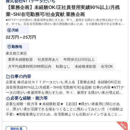
株式会社NTTデータだいち
集職種 【森ビルG】人事・総務◆賞与5ヶ月◆年休120日◆残業少なめ◆
きます。 残業少なめ、週1日リモート可など、ワークライフバランスを保
リモート可
ち長期活躍できる環境です。 「これまでの幅広い経験を活かし、長期的な
【業務企画】未経験OK/正社員登用実績90%以上/月残
キャリアを築きたい」という前向きな意欲と挑戦を全力で応援します。 学
業~5H/在宅勤務可/社会貢献 業務企画
歴・資格 学歴：大学院 大学 高専 短大 専修学校 高校 語学力： 資格：日商
■NTTデータの障がい者雇用率を満たすため、年々、雇用する障がい者が増え続けていま
簿記検定1級 日商簿記検定2級 日商簿記検定3級
す。中でも、完全在宅勤務の障がい者の増加数が多いため、その業務を増やすお仕事を担
っていただきます。
月給
22万円～25万円
勤務地
東京都江東区
業界未経験歓迎
社員登用あり
年間休日120日以上
月平均残業時間20時間以内
転勤なし
未経験者歓迎
在宅OK
育休あり
完全週休2日制
交通費支給
駅近5分以内
土日祝休み
仕事の内容
企業名 株式会社ＮＴＴデータだいち 求人名 【業務企画】未経験OK/正社
員登用実績90%以上/月残業～5H/在宅勤務可/社会貢献 仕事の内容 ■NTTデ
ータの障がい者雇用率を満たすため、年々、雇用する障がい者が増え続け
ています。中でも、完全在宅勤務の障がい者の増加数が多いため、その業
必要な経験・能力等
務を増やすお仕事を担っていただきます。 【詳細】■既存業務の拡大およ
必要な経験・能力等 ★未経験歓迎★ 【必須】■障がい者雇用に関心があ
び運用のサポート(オペレーション業務:申請書の作成代行等) ■新規事業・
り、障がい者が活躍できる場をつくることに携わってみたい方（※経験は
サービスの企画立案および推進 障がい者の方にどんな仕事があると良いか
不要）■情報連携などのため、在宅勤務よりも出勤がメインであることに
考えてみてほしいと募集しているので、意見を吸い上げ実現に向けて企画
理解いただける方 【魅力・やりがい】自身の企画が障がい者の新たな雇用
します。 ■在宅勤務の障がい者社員とのコミュニケーションを通じた適性
や活躍の場を生む、唯一無二の社会貢献性を実感できます。 【正社員登
やスキルの把握 ■AI活用業務など、既存領域を超えた案件の開拓 ■NTTデ
契約社員