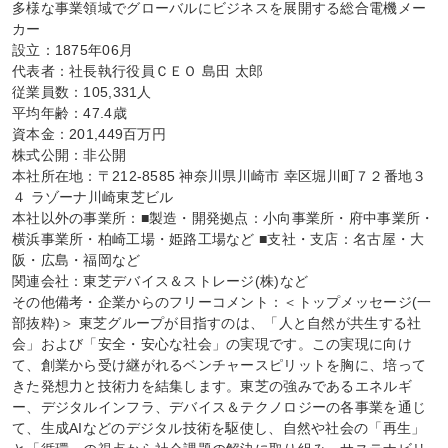
多様な事業領域でグローバルにビジネスを展開する総合電機メー
カー

設立：1875年06月

代表者：社長執行役員ＣＥＯ 島田 太郎

従業員数：105,331人

平均年齢：47.4歳

資本金：201,449百万円

株式公開：非公開

本社所在地：〒212-8585 神奈川県川崎市 幸区堀川町７２番地３
４ ラゾーナ川崎東芝ビル

本社以外の事業所：■製造・開発拠点：小向事業所・府中事業所・
横浜事業所・柏崎工場・姫路工場など ■支社・支店：名古屋・大
阪・広島・福岡など

関連会社：東芝デバイス＆ストレージ(株)など

その他備考・企業からのフリーコメント：＜トップメッセージ(一
部抜粋)＞ 東芝グループが目指すのは、「人と自然が共生する社
会」および「安全・安心な社会」の実現です。この実現に向け
て、創業から受け継がれるベンチャースピリットを胸に、培って
きた発想力と技術力を結集します。東芝の強みであるエネルギ
ー、デジタルインフラ、デバイス＆テクノロジーの各事業を通じ
て、生成AIなどのデジタル技術を駆使し、自然や社会の「再生」