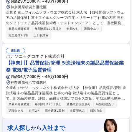
29万1000円～43万7000円
月給
神奈川県横浜市港北区
企業名 富士フイルムソフトウエア株式会社 求人名 【自社開発ソフトウェ
アの品質保証】富士フイルムグループ/在宅・リモート可 仕事の内容 当社
のソフトウェア品質検証技術者（テストエンジニア）として、当社開発ソ
フトウェアのシステムテスト・製品検査の実施と実行管理 （設計・実施と
業界未経験歓迎
年間休日120日以上
転勤なし
退職金あり
計画立案・実行管理）をしていただきます。 【業務詳細】品質・効率（e
完全週休2日制
土日祝休み
x. テスト自動化）の向上や、今後のCloud/AI/IoT/DevOps時代のテスト・
品質保証に向けて、最新の技術を取り入れることに積極的にチャレンジす
る人を期待します。 ※富士フイルムが製品全体の品質保証を担っているの
正社員
に対し、弊社ではソフトウェア部分の品質保証の責任を担っています。 募
パナソニックコネクト株式会社
集職種 【自社開発ソフトウェアの品質保証】富士フイルムグループ/在
【神奈川】品質保証/管理 ※決済端末の製品品質保証業
宅・リモート可
務 電気/電子品質管理
36万7000円～49万1000円
月給
神奈川県横浜市都筑区
企業名 パナソニックコネクト株式会社 求人名 【神奈川】品質保証/管理 ※
決済端末の製品品質保証業務 仕事の内容 決済端末の製品品質保証とし
て、新製品の審査、評価、品質目標設定プロセス対応、初期流動活動を通
じた市場品質改善、再発防止、ソフト技術支援、ソフト開発プロセス監視
業界未経験歓迎
年間休日120日以上
資格取得支援あり
時短勤務あり
を担います。 ■決済端末の製品品質保証 ■新製品の審査、評価、品質目標
退職金あり
在宅OK
完全週休2日制
土日祝休み
服装自由
設定対応 ■初期流動活動による市場品質改善 ■再発防止活動の推進 ■ソフ
ト技術支援、開発プロセス監視【仕事の魅力】キャッシュレス時代に需要
が高まる決済端末の品質力強化に携われます。品質保証、品質管理、設計
求人探し
入社まで
から
評価の経験を活かし、関係部門と連携しながら安心・安全な製品づくりを