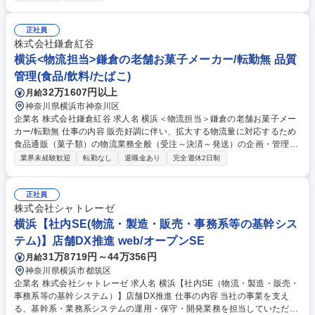
能性があります。 【社内の雰囲気】役職者との壁がなくフラットな関係で
す。社長を筆頭に、管理職や役員も根っこは技術者。技術者に理解がある
環境が整っています。 募集職種 【ゲームプランナー】プランナー未経験
正社員
歓迎
株式会社鎌倉紅谷
横浜<物流担当>鎌倉の老舗お菓子メーカー/転勤無 品質
管理(食品/飲料/たばこ)
32万1607円以上
月給
神奈川県横浜市神奈川区
企業名 株式会社鎌倉紅谷 求人名 横浜＜物流担当＞鎌倉の老舗お菓子メー
カー/転勤無 仕事の内容 販売好調に伴い、拡大する物流量に対応するため
食品通販（菓子類）の物流業務全般（受注～決済～発送）の企画・管理、
および３PLパートナーと連携しての現場改善業務等を担っていただきま
業界未経験歓迎
転勤なし
退職金あり
完全週休2日制
す。 【詳細業務】 ・入荷・出荷のプロセスに関わる予測・計画・実行 ・
受注・出荷・配送の管理 ・商品移動業務 ・倉庫会社及び配送会社との折
衝 ・在庫管理 ・債権管理 等 募集職種 横浜＜物流担当＞鎌倉の老舗お菓子
正社員
メーカー/転勤無
株式会社シャトレーゼ
横浜【社内SE(物流・製造・販売・事務系等の基幹シス
テム)】店舗DX推進 web/オープンSE
31万8719円～44万356円
月給
神奈川県横浜市都筑区
企業名 株式会社シャトレーゼ 求人名 横浜【社内SE（物流・製造・販売・
事務系等の基幹システム）】店舗DX推進 仕事の内容 当社の事業を支え
る、基幹系・業務系システムの運用・保守・開発業務を担当していただき