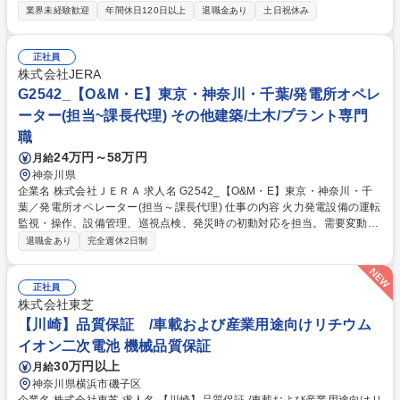
ータの分析、不具合解析まで幅広く担当し、工場全体の品質向上を推進い
業界未経験歓迎
年間休日120日以上
退職金あり
土日祝休み
ただきます。 ・セル受入検査工程の構築および検査業務の取りまとめ ・
部材受入検査、工程品質抜き取り検査、信頼性試験の運営・管理 ・Spotfir
eや統計ツールを活用した工程監視および品質改善活動 ・不適合製品の調
正社員
査・解析、原因究明および報告資料作成 ・変更管理、初期流動管理に関す
株式会社JERA
る資料作成・報告業務 ・ISO9001、IATF16949に基づく品質マネジメント
G2542_【O&M・E】東京・神奈川・千葉/発電所オペレ
活動の推進 募集職種 【横浜】品質管理 /車載および産業用途向けリチウム
ーター(担当~課長代理) その他建築/土木/プラント専門
イオン二次電池
職
24万円～58万円
月給
神奈川県
企業名 株式会社ＪＥＲＡ 求人名 G2542_【O&M・E】東京・神奈川・千
葉／発電所オペレーター(担当～課長代理) 仕事の内容 火力発電設備の運転
監視・操作、設備管理、巡視点検、発災時の初動対応を担当。需要変動に
応じた起動停止や出力調整を行い、安全・安定・低環境負荷な発電所運営
退職金あり
完全週休2日制
を支えていただきます。 中央制御室での運転監視・操作、現場での巡視点
検、機器機能テストや系統縁切り操作（手順書作成、電源入切、バルブ操
作等）を担当します。需要変動に応じた起動停止・出力調整を行い、24時
正社員
間体制で発電所の安定運用を維持。設備管理や有事の初動対応にも携わ
株式会社東芝
り、安全性・信頼性・環境負荷低減を両立した運営を実現していただきま
【川崎】品質保証 /車載および産業用途向けリチウム
す。 募集職種 G2542_【O&M・E】東京・神奈川・千葉／発電所オペレー
イオン二次電池 機械品質保証
ター(担当～課長代理)
30万円以上
月給
神奈川県横浜市磯子区