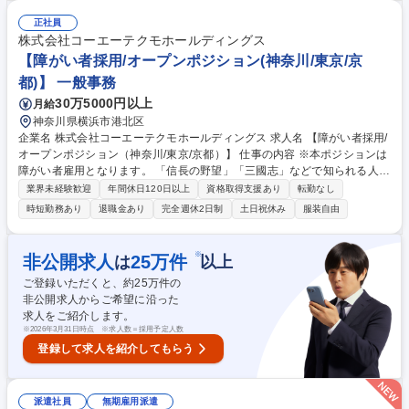
ります。大きい業務 では10年/50名規模での開発となりますが、開発メン
バはローテーション を行うので、様々な業務に係わる事が可能です。 募
正社員
集職種 【横須賀/第二新卒・未経験OK】エンジニアへのキャリアチェン
株式会社コーエーテクモホールディングス
ジ！休日129日
【障がい者採用/オープンポジション(神奈川/東京/京
都)】 一般事務
30万5000円以上
月給
神奈川県横浜市港北区
企業名 株式会社コーエーテクモホールディングス 求人名 【障がい者採用/
オープンポジション（神奈川/東京/京都）】 仕事の内容 ※本ポジションは
障がい者雇用となります。 「信長の野望」「三國志」などで知られる人気
ゲームタイトルを数多く手掛ける当社にて、オープンポジションとなりま
業界未経験歓迎
年間休日120日以上
資格取得支援あり
転勤なし
す。 候補者のご経験やご希望に合わせて業務内容を検討しますので、幅広
時短勤務あり
退職金あり
完全週休2日制
土日祝休み
服装自由
いポジションにて募集いたします。 【ポジション一覧】■一般事務■社内
システムエンジニア■ゲームプログラマー■ゲームプランナー■CGデザイナ
ー■サウンドクリエイター 募集職種 【障がい者採用/オープンポジション
※
非公開求人
25
万件
は
以上
（神奈川/東京/京都）】
ご登録いただくと、約
25
万件の
非公開求人からご希望に沿った
求人をご紹介します。
※
2026年3月31日時点 ※求人数＝採用予定人数
登録して求人を紹介してもらう
派遣社員
無期雇用派遣