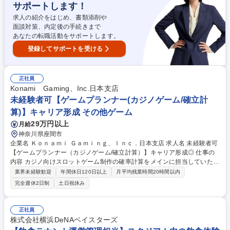
サポートします！
推進できます。 募集職種 【神奈川】品質保証/管理 ※決済端末の製品品質
保証業務
求人の紹介をはじめ、書類添削や
面談対策、内定後の手続きまで
あなたの転職活動をサポートします。
登録してサポートを受ける
正社員
Konami Gaming、Inc.日本支店
未経験者可【ゲームプランナー(カジノゲーム/確立計
算)】キャリア形成 その他ゲーム
29万円以上
月給
神奈川県座間市
企業名 Ｋｏｎａｍｉ Ｇａｍｉｎｇ、Ｉｎｃ．日本支店 求人名 未経験者可
【ゲームプランナー（カジノゲーム/確立計算）】キャリア形成◎ 仕事の
内容 カジノ向けスロットゲーム制作の確率計算をメインに担当していただ
きます。また、業務を通して商品知識と規定知識を培っていただき、ゲー
業界未経験歓迎
年間休日120日以上
月平均残業時間20時間以内
ムデザイナーや制作ディレクターへのステップアップも可能となります。
完全週休2日制
土日祝休み
【具体的な業務】～カジノ向けスロットゲームの確率計算作成～ 計算には
マイクロソフトのエクセルを用いて、様々なルールのスロットゲームのコ
アとなる確率設計・確率デザインを担当していただきます。 また、より
正社員
「面白い」スロットゲームを目指してバランスの調整・修正を行い、ヒッ
株式会社横浜DeNAベイスターズ
トゲーム創出に向けて貢献していただきます。 ※業務内容の変更範囲：当