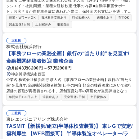
企業名 三井住友海上火災保険株式会社 求人名 【厚木】損害サポート職(ア
ソシエイト社員)職種・業種未経験歓迎 仕事の内容 ■自動車損害サポー
ト：お客さまが自動車事故に遭われた際に、保険金のお支払いを通して、
事故を解決していく仕事です。事故の解決まで弁護士 や医師などの専門家
副業・WワークOK
資格取得支援あり
時短勤務あり
退職金あり
在宅OK
と連携し、迅速かつ円満な解決に向けた高い品質の サービスを提供しま
完全週休2日制
土日祝休み
服装自由
す。※実務について入社後は過失割合の発生しない対物事故から担当頂き
ます。その後業務に慣れてきたら過失割合の発生する対物事故や適性等に
より対人事故を担当いただくこともあります。 ■火災・新種・傷病・海外
正社員
旅行損害サポート：火災、賠償責任、傷病など様々な保険種目について事
株式会社横浜銀行
故対応を担当します。自然災害発生時は、迅速、丁寧な保険金のお支払い
【事務フローの業務企画】銀行の“当たり前”を見直す/
を行うことで、被災地区の復興に貢献します。 募集職種 【厚木】損害サ
金融機関経験者歓迎 業務企画
ポート職(アソシエイト社員)職種・業種未経験歓迎
43万6200円～57万2900円
月給
神奈川県横浜市西区
企業名 株式会社横浜銀行 求人名 【事務フローの業務企画】銀行の“当たり
前”を見直す/金融機関経験者歓迎 仕事の内容 預金の獲得強化において銀行
店舗の役割が再定義される中、店舗運営効率の高度化が重要課題となって
おり、現在、チャネル戦略を部門横断で推進しています 本戦略をリード
年間休日120日以上
退職金あり
完全週休2日制
土日祝休み
し、変革を加速できる企画力・行動力を備えた即戦力人材を募集します。
具体的には、「店頭タブレット活用」「ペーパーレス化」「キャッシュレ
ス化」「自動処理・リアルタイム本部集中」を軸に、事務効率化と二線業
正社員
務の削減を推進。業務プロセスの簡素化・システム化に向けた企画立案を
東レエンジニアリング株式会社
担います。 募集職種 【事務フローの業務企画】銀行の“当たり前”を見直
TASMIT【新横浜/組立(半導体検査装置)】 東レGで安定/
す/金融機関経験者歓迎
福利厚生 【WEB面接可】 半導体製造オペレーター/ラ