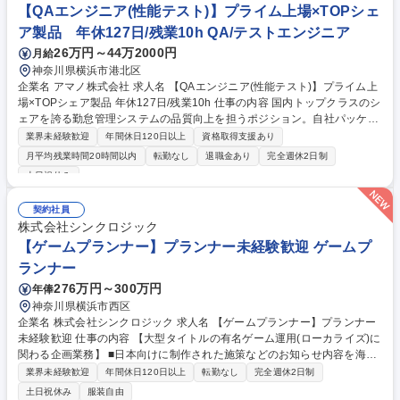
【QAエンジニア(性能テスト)】プライム上場×TOPシェ
ア製品 年休127日/残業10h QA/テストエンジニア
26万円～44万2000円
月給
神奈川県横浜市港北区
企業名 アマノ株式会社 求人名 【QAエンジニア(性能テスト)】プライム上
場×TOPシェア製品 年休127日/残業10h 仕事の内容 国内トップクラスのシ
ェアを誇る勤怠管理システムの品質向上を担うポジション。自社パッケー
ジのテスト設計から自動テストの構築まで幅広くお任せ。性能テストのプ
業界未経験歓迎
年間休日120日以上
資格取得支援あり
ロとして長期的に活躍できます 【担当製品】TimeProシリーズ、e-AMAN
月平均残業時間20時間以内
転勤なし
退職金あり
完全週休2日制
Oシリーズなどの労務管理システム 【詳細】■自社パッケージシステムの
土日祝休み
性能・負荷テスト設計、実施、管理 ■業務効率化に向けた自動テストの設
計および管理 ■テスト環境のDevOps構築 ■評価結果のドキュメント作成
契約社員
や改善提案 ■システムの安定稼働と品質向上のための検証作業全般 募集職
株式会社シンクロジック
種 【QAエンジニア(性能テスト)】プライム上場×TOPシェア製品 年休127
【ゲームプランナー】プランナー未経験歓迎 ゲームプ
日/残業10h
ランナー
276万円～300万円
年俸
神奈川県横浜市西区
企業名 株式会社シンクロジック 求人名 【ゲームプランナー】プランナー
未経験歓迎 仕事の内容 【大型タイトルの有名ゲーム運用(ローカライズ)に
関わる企画業務】 ■日本向けに制作された施策などのお知らせ内容を海外
向けにローカライズする作業。■翻訳発注リスト作成 ■データ作成、HTML
業界未経験歓迎
年間休日120日以上
転勤なし
完全週休2日制
作成 ※能力次第でディレクション業務やゲームの企画業務もお任せする可
土日祝休み
服装自由