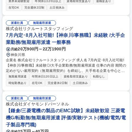
等)を担う製造技術エンジニア。化合物半導体ウェハに対する各種プロセ
業界未経験歓迎
年間休日120日以上
資格取得支援あり
退職金あり
ス技術の製造現場における技術リーダー。 ・半導体ウェハプロセス（フォ
在宅OK
完全週休2日制
土日祝休み
トリソ、エッチング、成膜、CMP等）の製造技術開発 ・量産立ち上げ、
歩留まり改善、不具合対策 ・製造装置の改善・新規導入対応 ・プロセス
開発部との連携による課題解決 ・新製品のプロセス確立 募集職種 【横浜/
派遣社員
無期雇用派遣
半導体ウェハプロセスに関する製造技術】光デバイス
株式会社リクルートスタッフィング
7月内定･8月入社可能!【神奈川/事務職】未経験 /大手企
業勤務/無期雇用派遣 一般事務
20万900円～22万1900円
月給
神奈川県
企業名 株式会社リクルートスタッフィング 求人名 7月内定･8月入社可能!
【神奈川/事務職】未経験◎/大手企業勤務/無期雇用派遣 仕事の内容 期間の
定めがない雇用契約（無期雇用契約）を締結し、大手有名企業を中心とし
た取引先で働く「事務職」です。コールセンター業務はございません◎ 入
無期雇用派遣
年間休日120日以上
資格取得支援あり
転勤なし
社前にオンライン研修があるため未経験でもご安心ください！ 【魅力】■
時短勤務あり
在宅OK
完全週休2日制
土日祝休み
就業先：総合商社や大手メーカー、金融機関など、大手有名企業がメイ
ン。駅から近いオフィス街で働けます！入社後も育てる気持ちで受け入れ
てくださるため、安心して長期的に就業できる環境です。（実際に1社で
派遣社員
無期雇用派遣
の平均勤続年数は2年以上。直接雇用になる方も年々増えています！） ■
株式会社ダイヤモンドパーソネル
働きやすさ：残業は少なめ。帰りにお買い物をしたり、舞台を見に行った
【鎌倉/三菱電機の製品のEMC試験】未経験歓迎 三菱電
りなど、プライベートも充実させている方が多いです！ 募集職種 7月内
機G/転勤無/無期雇用派遣 評価/実験/テスト(機械/電気/電
定･8月入社可能!【神奈川/事務職】未経験◎/大手企業勤務/無期雇用派遣
子製品専門職)
25万円～40万円
月給