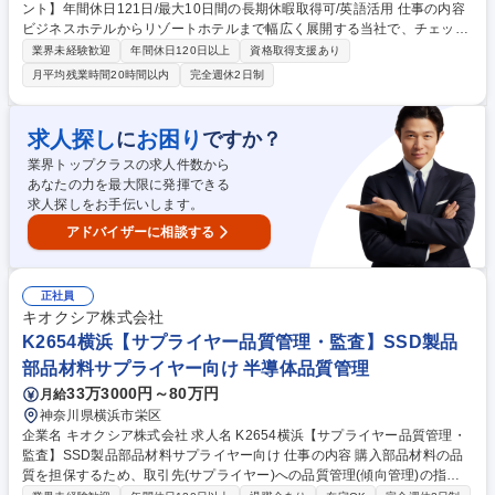
ント】年間休日121日/最大10日間の長期休暇取得可/英語活用 仕事の内容
ビジネスホテルからリゾートホテルまで幅広く展開する当社で、チェック
インやチェックアウトをはじめとするフロント業務をお任せします。将来
業界未経験歓迎
年間休日120日以上
資格取得支援あり
のキャリアパス有り。 【詳細】・接客業務、及び予約受付（電話、インタ
月平均残業時間20時間以内
完全週休2日制
ーネット）、館内や周辺施設のご案内、コンシェルジュ業務に加え、経
理、発注など付帯事務をお任せします 【入社後キャリア】・フロント業務
をご経験した後、リーダーやマネージャーへのキャリアパス有り。志向性
求人探し
お困り
に
ですか？
とご希望を勘案し、現場だけでは無く本社人事などへのキャリア可能性も
業界トップクラスの求人件数から
ございます。 募集職種 【神奈川/ホテルフロント】年間休日121日/最大10
あなたの力を最大限に発揮できる
日間の長期休暇取得可/英語活用
求人探しをお手伝いします。
アドバイザーに相談する
正社員
キオクシア株式会社
K2654横浜【サプライヤー品質管理・監査】SSD製品
部品材料サプライヤー向け 半導体品質管理
33万3000円～80万円
月給
神奈川県横浜市栄区
企業名 キオクシア株式会社 求人名 K2654横浜【サプライヤー品質管理・
監査】SSD製品部品材料サプライヤー向け 仕事の内容 購入部品材料の品
質を担保するため、取引先(サプライヤー)への品質管理(傾向管理)の指導