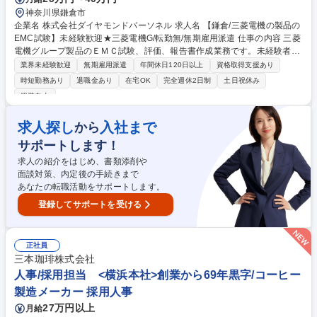
神奈川県鎌倉市
企業名 株式会社ダイヤモンドパーソネル 求人名 【鎌倉/三菱電機の製品の
EMC試験】未経験歓迎★三菱電機G/転勤無/無期雇用派遣 仕事の内容 三菱
電機グループ製品のＥＭＣ試験、評価、報告書作成業務です。未経験者が
多く教育体制も整っているため安心して始められます。依頼主との日程・
業界未経験歓迎
無期雇用派遣
年間休日120日以上
資格取得支援あり
試験室の調整もあり、コミュニケーション能力が重要になります。 【特
時短勤務あり
退職金あり
在宅OK
完全週休2日制
土日祝休み
徴】■派遣先の三菱電機エンジニアリングの社員と業務において区分はほ
服装自由
ぼ無し■三菱電機Gの人材サービス企業で転勤無:徹底した職務マッチング
で派遣先はご希望を反映。原則転勤は発生せず、腰を据えて働ける環境を
求人探し
入社まで
から
用意。■労働環境:年休は125日＋5日(計画年休)、残業は月平均20hとWLB
も実現可。■抜群の定着率:生活と自己啓発を手厚くサポートする福利厚生
サポートします！
も整っており、平均勤続年数は11.9年と高い安定性を実現。 募集職種
求人の紹介をはじめ、書類添削や
【鎌倉/三菱電機の製品のEMC試験】未経験歓迎★三菱電機G/転勤無/無期
面談対策、内定後の手続きまで
雇用派遣
あなたの転職活動をサポートします。
登録してサポートを受ける
正社員
三本珈琲株式会社
人事/採用担当 <横浜本社>創業から69年黒字/コーヒー
製造メーカー 採用人事
27万円以上
月給