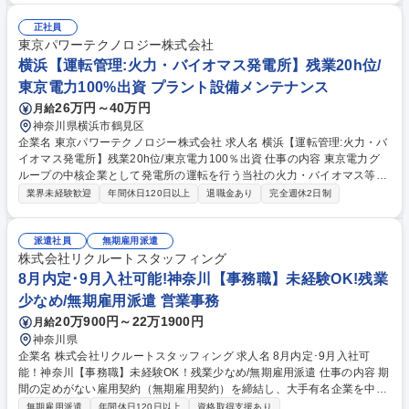
益。「人々の笑顔を増やす社会の実現」を基本方針に掲げ、「社員の幸
せ」を大切にしております。そのため、働く環境を整備しており、ワーク
正社員
ライフバランスを重視。2023年5月にはみなとみらいの新オフィスに移
東京パワーテクノロジー株式会社
転。社員の成長やキャリア形成にも力を入れており、研修制度には積極的
横浜【運転管理:火力・バイオマス発電所】残業20h位/
に予算と時間を用意しています。(※詳細は備考欄に記載) 募集職種 【みな
東京電力100%出資 プラント設備メンテナンス
とみらい/SE(オープンポジション)】プライム案件/リモートワーク可◎
26万円～40万円
月給
神奈川県横浜市鶴見区
企業名 東京パワーテクノロジー株式会社 求人名 横浜【運転管理:火力・バ
イオマス発電所】残業20h位/東京電力100％出資 仕事の内容 東京電力グ
ループの中核企業として発電所の運転を行う当社の火力・バイオマス等の
発電設備の運転管理：水処理業務を担当。安定した電力を供給する火力発
業界未経験歓迎
年間休日120日以上
退職金あり
完全週休2日制
電設備の運営を、最先端のメンテナンス技術を駆使しサポート 【働き方に
ついて】 ・社員全員が末永く働ける環境を整えており、今期に入り残業を
2割ほど減らし、来期はさらに2割の低減を目指しています。有休も取得し
派遣社員
無期雇用派遣
やすく、産休・育休を経た社員もほとんどが復帰しています。長期的にス
株式会社リクルートスタッフィング
キルを磨きながら活躍したい方にはマッチした環境です。 募集職種 横浜
8月内定･9月入社可能!神奈川【事務職】未経験OK!残業
【運転管理:火力・バイオマス発電所】残業20h位/東京電力100％出資
少なめ/無期雇用派遣 営業事務
20万900円～22万1900円
月給
神奈川県
企業名 株式会社リクルートスタッフィング 求人名 8月内定･9月入社可
能！神奈川【事務職】未経験OK！残業少なめ/無期雇用派遣 仕事の内容 期
間の定めがない雇用契約（無期雇用契約）を締結し、大手有名企業を中心
とした取引先で働く「事務職」です。コールセンター業務はございません
無期雇用派遣
年間休日120日以上
資格取得支援あり