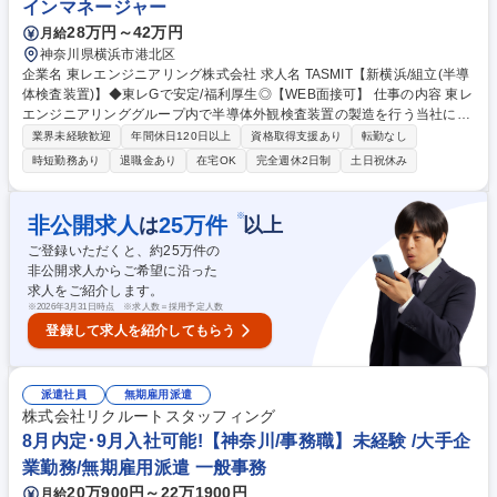
インマネージャー
28万円～42万円
月給
神奈川県横浜市港北区
企業名 東レエンジニアリング株式会社 求人名 TASMIT【新横浜/組立(半導
体検査装置)】◆東レGで安定/福利厚生◎【WEB面接可】 仕事の内容 東レ
エンジニアリンググループ内で半導体外観検査装置の製造を行う当社に
て、装置の組立・製造をご担当頂きます。 ★当社の次世代製品の検査およ
業界未経験歓迎
年間休日120日以上
資格取得支援あり
転勤なし
び搬送に関わる業務です。 【具体的に】■コア技術の内製化推進のため、
時短勤務あり
退職金あり
在宅OK
完全週休2日制
土日祝休み
製造メーカーからの業務移管■内製化ユニット製作の手順書作成 ■NGR50
00シリーズの装置の立上げと調整 ■社内報告など 【習得可能な技術例】
・超高真空技術（1.0E-8 Pa） ・高加速電子ビーム技術（50ｋＶ） ・高精
※
非公開求人
25
万件
は
以上
度機械調整技術 募集職種 TASMIT【新横浜/組立(半導体検査装置)】◆東レ
ご登録いただくと、約
25
万件の
Gで安定/福利厚生◎【WEB面接可】
非公開求人からご希望に沿った
求人をご紹介します。
※
2026年3月31日時点 ※求人数＝採用予定人数
登録して求人を紹介してもらう
派遣社員
無期雇用派遣
株式会社リクルートスタッフィング
8月内定･9月入社可能!【神奈川/事務職】未経験 /大手企
業勤務/無期雇用派遣 一般事務
20万900円～22万1900円
月給