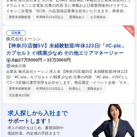
企業名 株式会社東芝 求人名 【川崎】品質保証 /車載および産業用途向けリ
チウムイオン二次電池 仕事の内容 主に車載および産業用途向けリチウム
イオン二次電池「SCiB」の品質保証業務を担当いただきます。将来的に
は品質保証部門のリーダー候補としてご活躍いただくことを期待していま
業界未経験歓迎
年間休日120日以上
退職金あり
土日祝休み
す。 【業務例】顧客との品質保証に関する窓口対応および折衝/顧客監査
対応、4M変更申請に関する顧客との調整・承認取得/市場や顧客返却品の
不良解析および顧客向け報告書の作成・説明/部品材料サプライヤの認定評
正社員
価およびサプライヤ監査の実施/サプライヤ起因不具合に対する原因究明、
株式会社トーシン
是正措置の推進および改善内容の承認/サプライヤからの4M変更申請内容
【神奈川/店舗SV】未経験歓迎/年休123日/「#C-pla」
の承認/顧客およびサプライヤとの品質課題解決の推進 など 募集職種 【川
カプセルトイ/残業少なめ その他エリアマネージャー
崎】品質保証 /車載および産業用途向けリチウムイオン二次電池
27万9000円～33万3000円
月給
神奈川県
企業名 株式会社トーシン 求人名 【神奈川/店舗SV】未経験歓迎/年休123
日/「#C-pla」カプセルトイ/残業少なめ 仕事の内容 「#C-pla」のSVとし
て2～3店舗の運営管理をお任せします。商品選定・イベント企画・マネジ
メント等、業務は多岐にわたりますので裁量権を持ちながらキャリアを積
業界未経験歓迎
年間休日120日以上
転勤なし
退職金あり
むことが叶います。変更の範囲:当社業務全般 【業務詳細】・カプセルト
完全週休2日制
イの商品選定（仕入れた商品の中から、自店舗の客層や売上を踏まえて、
追加発注を行います） ・イベント企画（季節、周年など）・商品の在庫管
理・金銭管理（両替機の釣銭準備）・収益管理・人員管理（アルバイト社
求人探し
入社まで
から
員の勤怠管理・育成、採用面接）・商品配置の検討（自店舗の客層や商品
サポートします！
の売れ行きを踏まえて、適切な商品配置を行います）など 募集職種 【神
奈川/店舗SV】未経験歓迎/年休123日/「#C-pla」カプセルトイ/残業少なめ
求人の紹介をはじめ、書類添削や
面談対策、内定後の手続きまで