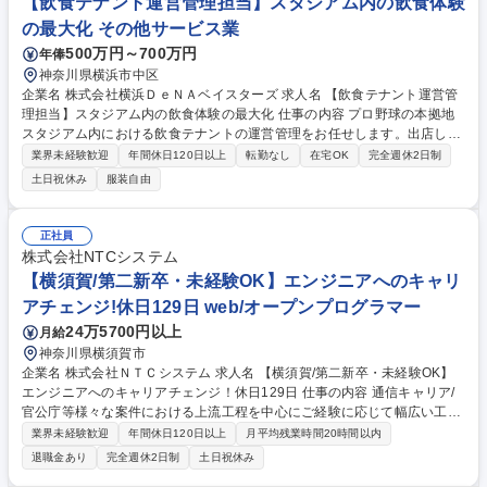
【飲食テナント運営管理担当】スタジアム内の飲食体験
社業務全般※ 募集職種 未経験者可【ゲームプランナー（カジノゲーム/確
の最大化 その他サービス業
立計算）】キャリア形成◎
500万円～700万円
年俸
神奈川県横浜市中区
企業名 株式会社横浜ＤｅＮＡベイスターズ 求人名 【飲食テナント運営管
理担当】スタジアム内の飲食体験の最大化 仕事の内容 プロ野球の本拠地
スタジアム内における飲食テナントの運営管理をお任せします。出店して
いるパートナー企業と密に連携し、店舗の売上向上やサービス改善に向け
業界未経験歓迎
年間休日120日以上
転勤なし
在宅OK
完全週休2日制
た施策の企画から実行までを主導するポジションです。 【具体的には】■
土日祝休み
服装自由
スタジアム内の飲食店舗（テナント、VIPルーム等）管理およびリーシン
グ■売れ筋商品および数値分析、マーケット調査や分析 ■販促施策などの
店舗売上増加施策の立案、実行■球団公式ニュースおよび各種SNSの投稿■
正社員
各種申請業務（捺印申請、備品購入申請、会計システムを使用した稟議書
株式会社NTCシステム
等）■契約書、請求書等の作成、締結 ■経理関係の月締め対応（請求書、
【横須賀/第二新卒・未経験OK】エンジニアへのキャリ
経費精算等） 募集職種 【飲食テナント運営管理担当】スタジアム内の飲
アチェンジ!休日129日 web/オープンプログラマー
食体験の最大化
24万5700円以上
月給
神奈川県横須賀市
企業名 株式会社ＮＴＣシステム 求人名 【横須賀/第二新卒・未経験OK】
エンジニアへのキャリアチェンジ！休日129日 仕事の内容 通信キャリア/
官公庁等様々な案件における上流工程を中心にご経験に応じて幅広い工程
を担当いただきます。 【魅力】 ■担当いただくフェーズは経験に合わせて
業界未経験歓迎
年間休日120日以上
月平均残業時間20時間以内
様々ですが上流の業務にも携わっていただきます。顧客折衝経験や業務知
退職金あり
完全週休2日制
土日祝休み
識も習得できます。 ■期間は1年～10年以上の大規模長期案件が中心とな