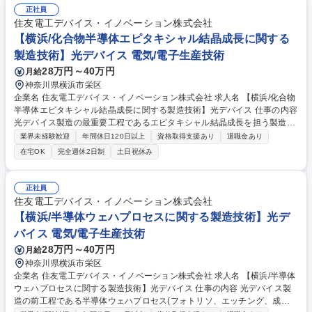
正社員
住友電工デバイス・イノベーション株式会社
【横浜/化合物半導体エピタキシャル結晶成長に関する
製造技術】光デバイス 電気/電子生産技術
28万円～40万円
月給
神奈川県横浜市栄区
企業名 住友電工デバイス・イノベーション株式会社 求人名 【横浜/化合物
半導体エピタキシャル結晶成長に関する製造技術】光デバイス 仕事の内容
光デバイス製造の最重要工程であるエピタキシャル結晶成長を担う製造技
術エンジニア。MOCVD等を用いた化合物半導体の結晶成長プロセスにつ
業界未経験歓迎
年間休日120日以上
資格取得支援あり
退職金あり
いて、量産立ち上げから歩留まり安定化、不具合対策まで。 ・MOCVD等
在宅OK
完全週休2日制
土日祝休み
によるエピタキシャル結晶成長プロセスの製造技術開発 ・量産立ち上げ、
歩留まり安定化、不具合対策 ・製造装置の改善・新規導入対応（洗浄装
置、CVD装置等） ・原料・材料変動への対応、サプライヤとの技術的折
正社員
衝 ・各工程(前工程、後工程)との連携による課題解決 ・新製品の量産プロ
住友電工デバイス・イノベーション株式会社
セス確立 募集職種 【横浜/化合物半導体エピタキシャル結晶成長に関する
【横浜/半導体ウェハプロセスに関する製造技術】光デ
製造技術】光デバイス
バイス 電気/電子生産技術
28万円～40万円
月給
神奈川県横浜市栄区
企業名 住友電工デバイス・イノベーション株式会社 求人名 【横浜/半導体
ウェハプロセスに関する製造技術】光デバイス 仕事の内容 光デバイス製
造の前工程である半導体ウェハプロセス(フォトリソ、エッチング、成膜