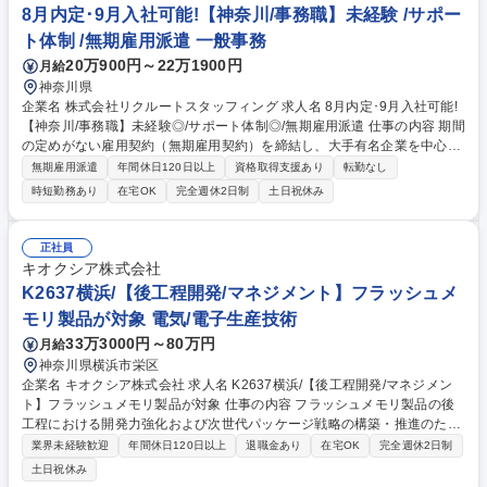
働きやすさ：残業は少なめ。帰りにお買い物をしたり、舞台を見に行った
8月内定･9月入社可能!【神奈川/事務職】未経験 /サポー
りなど、プライベートも充実させている方が多いです！ 募集職種 8月内
ト体制 /無期雇用派遣 一般事務
定･9月入社可能!【神奈川/事務職】未経験◎/サポート体制◎/無期雇用派遣
20万900円～22万1900円
月給
神奈川県
企業名 株式会社リクルートスタッフィング 求人名 8月内定･9月入社可能!
【神奈川/事務職】未経験◎/サポート体制◎/無期雇用派遣 仕事の内容 期間
の定めがない雇用契約（無期雇用契約）を締結し、大手有名企業を中心と
した取引先で働く「事務職」です。コールセンター業務はございません◎
無期雇用派遣
年間休日120日以上
資格取得支援あり
転勤なし
入社前にオンライン研修があるため未経験でもご安心ください！ 【魅力】
時短勤務あり
在宅OK
完全週休2日制
土日祝休み
■就業先：総合商社や大手メーカー、金融機関など、大手有名企業がメイ
ン。駅から近いオフィス街で働けます！入社後も育てる気持ちで受け入れ
てくださるため、安心して長期的に就業できる環境です。（実際に1社で
正社員
の平均勤続年数は2年以上。直接雇用になる方も年々増えています！） ■
キオクシア株式会社
働きやすさ：残業は少なめ。帰りにお買い物をしたり、舞台を見に行った
K2637横浜/【後工程開発/マネジメント】フラッシュメ
りなど、プライベートも充実させている方が多いです！ 募集職種 8月内
モリ製品が対象 電気/電子生産技術
定･9月入社可能!【神奈川/事務職】未経験◎/サポート体制◎/無期雇用派遣
33万3000円～80万円
月給
神奈川県横浜市栄区
企業名 キオクシア株式会社 求人名 K2637横浜/【後工程開発/マネジメン
ト】フラッシュメモリ製品が対象 仕事の内容 フラッシュメモリ製品の後
工程における開発力強化および次世代パッケージ戦略の構築・推進のた
め、以下の業務をお任せします。 【技術戦略の立案・実行】■市場動向、
業界未経験歓迎
年間休日120日以上
退職金あり
在宅OK
完全週休2日制
顧客ニーズ、競合他社の技術調査 に基づいたベンチマーク分析 ■技術/品
土日祝休み
質/コスト(TQC)観点からの課題抽出、ロードマップ策定 ■関連部門(マーケ