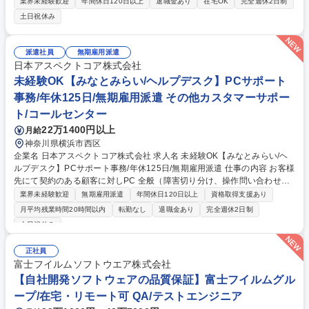
教育、ISOシリーズに基づく管理指導、定期工程監査などを通じて、サプ
業界未経験歓迎
年間休日120日以上
退職金あり
在宅OK
完全週休2日制
ライチェーン全体の品質向上を担っていただきます。 【詳細】■新規開
土日祝休み
拓・評価：新規サプライヤーの評価や認定監査を実施し、品質保証協定
（QAA）等の契約や体制報告の覚書を締結。 ■既存管理・育成：QCDSベ
ースの定期評価や監査を行い、課題ある取引先へは是正監査と伴走指導を
派遣社員
無期雇用派遣
実施。 ■ 監視・情報共有：モニタリングで異常の早期発見を図り、品質会
日本アスペクトコア株式会社
議を主催し情報共有を推進。 募集職種 K2654横浜【サプライヤー品質管
未経験OK【みなとみらい/ヘルプデスク】PCサポート
理・監査】SSD製品部品材料サプライヤー向け
事務/年休125日/無期雇用派遣 その他カスタマーサポー
ト/コールセンター
22万1400円以上
月給
神奈川県横浜市西区
企業名 日本アスペクトコア株式会社 求人名 未経験OK【みなとみらい/ヘ
ルプデスク】PCサポート事務/年休125日/無期雇用派遣 仕事の内容 お客様
先にて契約のある顧客に対しPC 全般（障害切り分け、操作問い合わせ、
リモート操作支援）などを電話やメールでサポートします。研修（2ヶ
業界未経験歓迎
無期雇用派遣
年間休日120日以上
資格取得支援あり
月）を予定しているため、未経験の方も安心してスタートできます。 【問
月平均残業時間20時間以内
転勤なし
退職金あり
完全週休2日制
合せ例】■「メールの送受信ができなくなった」→まずはお客様の設定や
土日祝休み
保存先の情報が変わっていないかどうかをヒアリング。ヒアリングした内
容をもとに設定の確認などを実施し事象の解消。 ■「ネットが繋がらなく
正社員
なった」→ケーブルの接続状況、無線LANの設定など、原因の検討。お客
富士フイルムソフトウエア株式会社
様に一つずつ確認し原因を特定、解消を目指す。※いずれも窓口で用意し
【自社開発ソフトウェアの品質保証】富士フイルムグル
ているナレッジやマニュアルを参照して対応します。 募集職種 未経験OK
【みなとみらい/ヘルプデスク】PCサポート事務/年休125日/無期雇用派遣
ープ/在宅・リモート可 QA/テストエンジニア