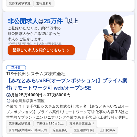
ます。工場スマート化や基幹システムの導入・リプレースなど、多岐にわ
業界未経験歓迎
退職金あり
たるプロジェクトに関わることができます。 ■各種システムの企画・要件
定義・導入・開発・運用保守■スマートファクトリーや店舗DX化に向けた
システム開発・推進■調達～製造～出荷までの各種基幹システムの構築・
※
非公開求人
25
万件
は
以上
導入・リプレース推進■各種システムの業務支援（運用状況のモニタリン
ご登録いただくと、約
25
万件の
グ・改善提案等）■ユーザーとベンダーの橋渡し※開発業務においては、
非公開求人からご希望に沿った
実装は外部ベンダーが行うため、主に要件定義・仕様設計・進捗管理・品
求人をご紹介します。
質確認などの上流工程を担います。 募集職種 横浜【社内SE（物流・製
※
2026年3月31日時点 ※求人数＝採用予定人数
造・販売・事務系等の基幹システム）】店舗DX推進
登録して求人を紹介してもらう
正社員
TIS千代田システムズ株式会社
【みなとみらい/SE(オープンポジション)】プライム案
件/リモートワーク可 web/オープンSE
25万4000円～37万8000円
月給
神奈川県横浜市西区
企業名 ＴＩＳ千代田システムズ株式会社 求人名 【みなとみらい/SE(オー
プンポジション)】プライム案件/リモートワーク可◎ 仕事の内容 TIS社と
世界的なプラントエンジニアリング企業である千代田化工建設社が共同出
資し設立した当社のSEを募集。システム開発における企画・設計などの
業界未経験歓迎
年間休日120日以上
資格取得支援あり
上流工程から運用までに至る業務全般をお任せします。 【当社の魅力】ニ
月平均残業時間20時間以内
退職金あり
完全週休2日制
土日祝休み
ッチな業界でオンリーワンを目指し、2020年の設立以来3年連続で増収増