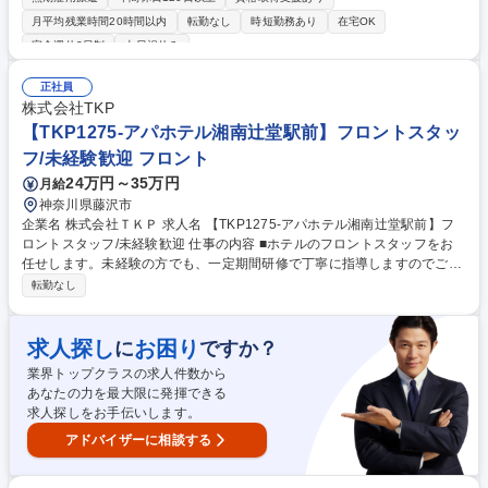
◎ 入社前にオンライン研修があるため未経験でもご安心ください！ 【魅
月平均残業時間20時間以内
転勤なし
時短勤務あり
在宅OK
力】■就業先：総合商社や大手メーカー、金融機関など、大手有名企業が
完全週休2日制
土日祝休み
メイン。駅から近いオフィス街で働けます！入社後も育てる気持ちで受け
入れてくださるため、安心して長期的に就業できる環境です。（実際に1
正社員
社での平均勤続年数は2年以上。直接雇用になる方も年々増えていま
株式会社TKP
す！） ■働きやすさ：残業は少なめ。帰りにお買い物をしたり、舞台を見
【TKP1275-アパホテル湘南辻堂駅前】フロントスタッ
に行ったりなど、プライベートも充実させている方が多いです！ 募集職種
8月内定･9月入社可能！神奈川【事務職】未経験OK！残業少なめ/無期雇
フ/未経験歓迎 フロント
用派遣
24万円～35万円
月給
神奈川県藤沢市
企業名 株式会社ＴＫＰ 求人名 【TKP1275-アパホテル湘南辻堂駅前】フ
ロントスタッフ/未経験歓迎 仕事の内容 ■ホテルのフロントスタッフをお
任せします。未経験の方でも、一定期間研修で丁寧に指導しますのでご安
心ください。配属後は、メンターを配置しOJTで業務習得をしていただけ
転勤なし
ます。 【具体的な業務内容】 ・チェックイン・チェックアウト ・宿泊サ
イトなどからの問い合わせや予約対応 ・客室の安全点検 ・宿泊者・来館
者のお客様対応 ・周辺の観光案内 ※その他付随する業務 募集職種 【TKP
求人探し
お困り
に
ですか？
1275-アパホテル湘南辻堂駅前】フロントスタッフ/未経験歓迎
業界トップクラスの求人件数から
あなたの力を最大限に発揮できる
求人探しをお手伝いします。
アドバイザーに相談する