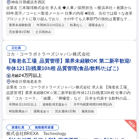
神奈川県横浜市西区
企業名 三本珈琲株式会社 求人名 ◆人事／採用担当 ＜横浜本社＞創業から
69年黒字／コーヒー製造メーカー 仕事の内容 ■現在、当社では様々な改革
プロジェクトに取り組んでおり、その中でも人事部門の強化は重要なテー
マです。入社後は、採用業務を中心に役員直下の環境で裁量権をもって業
業界未経験歓迎
年間休日120日以上
転勤なし
退職金あり
務に取り組んでいただきます。 ■採用企画・採用業務からスタートして頂
完全週休2日制
土日祝休み
きます。人材像の明確化、採用メッセージ強化、面接対応、媒体選定等。
慣れてきたら、教育研修の企画・運用、人事制度の改善・運用に関わるチ
ャンスもあります。 ■上長は、採用・教育・人事制度のいずれの領域で
正社員
も、実務経験とコンサルティング経験があります。採用の他、ゆくゆくは
コカ・コーラボトラーズジャパン株式会社
業務の幅を広げ、人事としてのスキルアップを目指せる環境です。 募集職
【海老名工場_品質管理】業界未経験OK 第二新卒歓迎/
種 ◆人事／採用担当 ＜横浜本社＞創業から69年黒字／コーヒー製造メー
年休121日/残業10h程 品質管理(食品/飲料/たばこ)
カー
24万円以上
月給
神奈川県海老名市
企業名 コカ・コーラボトラーズジャパン株式会社 求人名 【海老名工場_
品質管理】業界未経験OK☆第二新卒歓迎/年休121日/残業10h程 仕事の内
容 「コカ･コーラ」「綾鷹」「檸檬堂」など、日本を代表する飲料の品質
管理業務を担っていただきます。個人の頑張りが反映される評価制度、将
年間休日120日以上
資格取得支援あり
月平均残業時間20時間以内
来を見据えたキャリア制度が充実しており、モチベーション高く働けま
時短勤務あり
退職金あり
完全週休2日制
服装自由
す！ ＜具体的には＞ ■コカ･コーラ製品の製造における、原材料検査と製
造工程検査、出荷検査に至るまでの品質管理 ■食品安全、法令、KOREお
よびISO要求事項並びに顧客の要求を満たす品質を順守するためのシステ
派遣社員
無期雇用派遣
ム構築と継続的改善 など 募集職種 【海老名工場_品質管理】業界未経験O
株式会社BREXA Technology
K☆第二新卒歓迎/年休121日/残業10h程