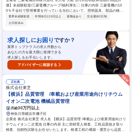
企業名 三菱電機照明株式会社 求人名 大船【LED照明器具/部品の検証評
価】未経験歓迎/三菱電機グループ/福利厚生〇 仕事の内容 三菱電機の10
0％子会社で照明事業を行っている当社において、照明器具、部品の検証
評価の業務をお任せします。当社製品が、安全に正しく動くかを実験・検
業界未経験歓迎
年間休日120日以上
退職金あり
完全週休2日制
証して三菱電機ブランドの品質を守るお仕事です。 ■新製品の評価計画の
土日祝休み
策定、試験環境のセッティング ■負荷試験、耐久試験、光学特性評価、安
全性評価などの各種試験を実施し、試験データの収集・測定、結果分析 ■
不具合発生時の原因分析、設計部門等への改良フィードバック ■再評価お
求人探し
お困り
に
ですか？
よび正式な検証結果報告書の作成 募集職種 大船【LED照明器具/部品の検
業界トップクラスの求人件数から
証評価】未経験歓迎/三菱電機グループ/福利厚生〇
あなたの力を最大限に発揮できる
求人探しをお手伝いします。
アドバイザーに相談する
正社員
株式会社東芝
【横浜】品質管理 /車載および産業用途向けリチウム
イオン二次電池 機械品質管理
30万円以上
月給
神奈川県横浜市磯子区
企業名 株式会社東芝 求人名 【横浜】品質管理 /車載および産業用途向けリ
チウムイオン二次電池 仕事の内容 主に部材受入検査、工程品質抜き取り
検査、信頼性試験をお任せいたします。検査工程の構築・運営から品質デ