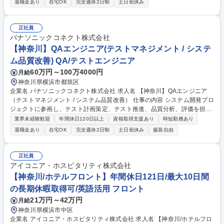
退職金あり
在宅OK
完全週休2日制
土日祝休み
月）■家庭用製品：150件～200件/人（繁忙期は+100件/人、主に11月末～
1月中旬） 【繁忙期】■業務用製品3月、9月 ■家庭用製品12月～1月上旬
【研修体系】■本社：オリエンテーション3日間 ■各業務：OJT（1.5か月
正社員
～2か月） 募集職種 横浜【受注処理スタッフ】有形商材の受注処理経験×
パナソニックコネクト株式会社
業務改善意識をお持ちの方◎
【神奈川】QAエンジニア(テストマネジメント / システ
ム品質改善) QA/テストエンジニア
60万円～100万4000円
月給
神奈川県横浜市都筑区
企業名 パナソニックコネクト株式会社 求人名 【神奈川】QAエンジニア
（テストマネジメント / システム品質改善） 仕事の内容 システム開発プロ
ジェクトに参画し、テスト計画策定、テスト推進、品質分析、評価を担
当。上流工程レビュー、テスト指針立案、品質リスクの可視化、外部パー
業界未経験歓迎
年間休日120日以上
資格取得支援あり
時短勤務あり
トナー管理、検証サービス高度化を担います。 ■テスト計画策定、テスト
退職金あり
在宅OK
完全週休2日制
土日祝休み
服装自由
推進、品質分析、評価 ■テスト全体のマネジメント ■上流工程レビュー、
テスト指針立案 ■品質リスクの可視化、対策提案 ■テストチーム、外部パ
ートナーの管理 ■自動化やAI活用による検証高度化 【仕事の魅力】単なる
正社員
テスト実行ではなく、要件定義からリリースまで品質観点で関与できま
アイコニア・ホスピタリティ株式会社
す。検証サービスを事業として創る経験も得られます。 募集職種 【神奈
【神奈川/ホテルフロント】年間休日121日/最大10日間
川】QAエンジニア（テストマネジメント / システム品質改善）
の長期休暇取得可/英語活用 フロント
21万円～42万円
月給
神奈川県横浜市中区
企業名 アイコニア・ホスピタリティ株式会社 求人名 【神奈川/ホテルフロ