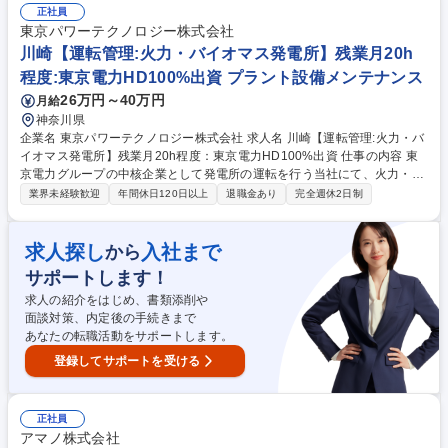
づくりにも携わっていただきます。 ■チェックイン、チェックアウト業務
正社員
■ベルスタッフ業務■宿泊ゲスト、VIPの対応■客室清掃、ベッドメイキン
東京パワーテクノロジー株式会社
グ■客室のインスペクション■新人スタッフへの教育、など （変更の範
川崎【運転管理:火力・バイオマス発電所】残業月20h
囲）ホテルの運営に関する各種業務 募集職種 【箱根】ホテルフロント（2
程度:東京電力HD100%出資 プラント設備メンテナンス
026年秋頃リニューアルオープン）福利厚生◎
26万円～40万円
月給
神奈川県
企業名 東京パワーテクノロジー株式会社 求人名 川崎【運転管理:火力・バ
イオマス発電所】残業月20h程度：東京電力HD100%出資 仕事の内容 東
京電力グループの中核企業として発電所の運転を行う当社にて、火力・バ
イオマス等の発電設備の運転管理（水処理）業務をお任せします。常に安
業界未経験歓迎
年間休日120日以上
退職金あり
完全週休2日制
定した電力を供給する火力発電設備の運営を、 最先端のメンテナンス技術
を駆使しサポートしていただきます。 【働き方について】 ・社員全員が
末永く働ける環境を整えており、今期に入り残業を2割ほど減らし、来期
求人探し
入社まで
から
はさらに2割の低減を目指しています。有休も取得しやすく、産休・育休
サポートします！
を経た社員もほとんどが復帰しています。長期的にスキルを磨きながら活
躍したい方にはマッチした環境です。 募集職種 川崎【運転管理:火力・バ
求人の紹介をはじめ、書類添削や
イオマス発電所】残業月20h程度：東京電力HD100%出資
面談対策、内定後の手続きまで
あなたの転職活動をサポートします。
登録してサポートを受ける
正社員
アマノ株式会社