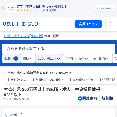
アプリで求人探しをもっと便利に！
インストール
レビュー高評価
無料
会員ログイン
/
/
転職・求人トップ
神奈川県
200万円以上
検索条件を設定する
勤務地
職種
200万円以上
こだわり条件
雇用形態
1
こだわり条件の追加設定を忘れていませんか？
土日祝休み
年間休日120日以上
完全週休2日制
学歴不問
神奈川県 200万円以上の転職・求人・中途採用情報
928
件以上
関連度順
新着順
1
〜
100
件目を表示中
正社員