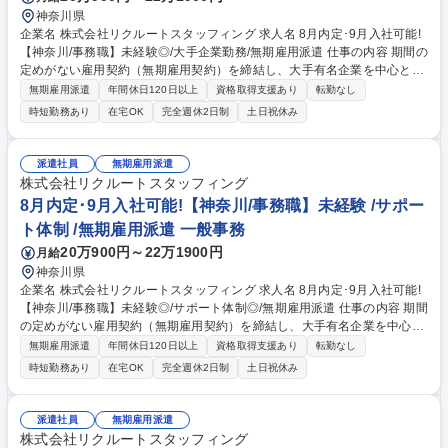
神奈川県
企業名 株式会社リクルートスタッフィング 求人名 8月内定･9月入社可能!
【神奈川/事務職】未経験◎/大手企業勤務/無期雇用派遣 仕事の内容 期間の
定めがない雇用契約（無期雇用契約）を締結し、大手有名企業を中心とし
た取引先で働く「事務職」です。コールセンター業務はございません◎ 入
無期雇用派遣
年間休日120日以上
資格取得支援あり
転勤なし
社前にオンライン研修があるため未経験でもご安心ください！ 【魅力】■
時短勤務あり
在宅OK
完全週休2日制
土日祝休み
就業先：総合商社や大手メーカー、金融機関など、大手有名企業がメイ
ン。駅から近いオフィス街で働けます！入社後も育てる気持ちで受け入れ
てくださるため、安心して長期的に就業できる環境です。（実際に1社で
派遣社員
無期雇用派遣
の平均勤続年数は2年以上。直接雇用になる方も年々増えています！） ■
株式会社リクルートスタッフィング
働きやすさ：残業は少なめ。帰りにお買い物をしたり、舞台を見に行った
8月内定･9月入社可能!【神奈川/事務職】未経験 /サポー
りなど、プライベートも充実させている方が多いです！ 募集職種 8月内
ト体制 /無期雇用派遣 一般事務
定･9月入社可能!【神奈川/事務職】未経験◎/大手企業勤務/無期雇用派遣
20万900円～22万1900円
月給
神奈川県
企業名 株式会社リクルートスタッフィング 求人名 8月内定･9月入社可能!
【神奈川/事務職】未経験◎/サポート体制◎/無期雇用派遣 仕事の内容 期間
の定めがない雇用契約（無期雇用契約）を締結し、大手有名企業を中心と
した取引先で働く「事務職」です。コールセンター業務はございません◎
無期雇用派遣
年間休日120日以上
資格取得支援あり
転勤なし
入社前にオンライン研修があるため未経験でもご安心ください！ 【魅力】
時短勤務あり
在宅OK
完全週休2日制
土日祝休み
■就業先：総合商社や大手メーカー、金融機関など、大手有名企業がメイ
ン。駅から近いオフィス街で働けます！入社後も育てる気持ちで受け入れ
てくださるため、安心して長期的に就業できる環境です。（実際に1社で
派遣社員
無期雇用派遣
の平均勤続年数は2年以上。直接雇用になる方も年々増えています！） ■
株式会社リクルートスタッフィング