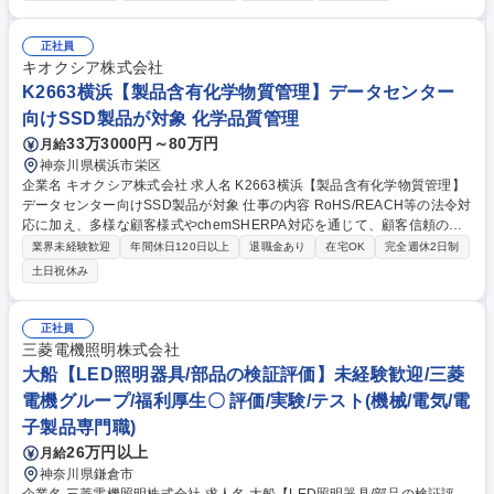
計画の立案・実行等を推進します。 【業務例】QMS文書の策定・維持、
プロセスの継続的改善および品質会議・監査運営/プロジェクト品質保証・
管理計画立案、顧客窓口および調達先品質保証業務/海外向け製品環境規
正社員
制・製品安全・セキュリティ・プラント性能に係る品質保証など ※当部門
キオクシア株式会社
では、中途採用者に対し、それぞれの経験・知識等を踏まえ、社内認定制
K2663横浜【製品含有化学物質管理】データセンター
度を通し、配属後1～2年間の期間で座学・OJTを交えて必要な教育を提供
向けSSD製品が対象 化学品質管理
しております。 募集職種 【神奈川/鶴見】品質保証（発電プラント・医療
33万3000円～80万円
月給
機器の品質企画・品質保証）
神奈川県横浜市栄区
企業名 キオクシア株式会社 求人名 K2663横浜【製品含有化学物質管理】
データセンター向けSSD製品が対象 仕事の内容 RoHS/REACH等の法令対
応に加え、多様な顧客様式やchemSHERPA対応を通じて、顧客信頼の維
持・向上を推進しています。顧客回答報告書作成の中核を担い、業務品質
業界未経験歓迎
年間休日120日以上
退職金あり
在宅OK
完全週休2日制
向上や標準化も推進いただける方を募集します。 【具体的な仕事内容】
土日祝休み
顧客要求やRoHS/REACH等の法令に基づき、サプライヤデータや製品構
成情報の妥当性を判断し、chemSHERPA等を用いた環境関連報告書の作
成・対応を行います。社内DBの活用や関連部門との回答方針調整を担う
正社員
ほか、業務標準化やガイドライン整備、部門横断での課題解決に向けた改
三菱電機照明株式会社
善活動まで幅広く推進します。 募集職種 K2663横浜【製品含有化学物質
大船【LED照明器具/部品の検証評価】未経験歓迎/三菱
管理】データセンター向けSSD製品が対象
電機グループ/福利厚生〇 評価/実験/テスト(機械/電気/電
子製品専門職)
26万円以上
月給
神奈川県鎌倉市