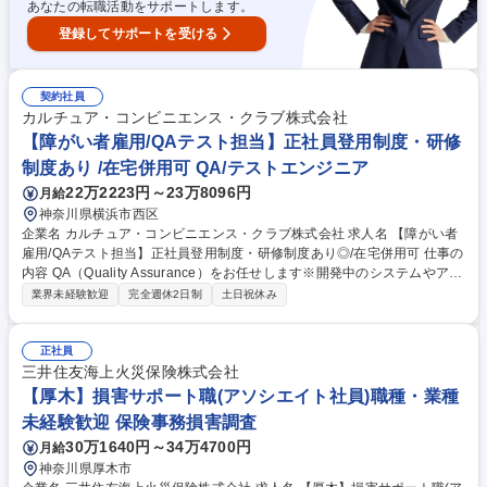
あなたの転職活動をサポートします。
登録してサポートを受ける
契約社員
カルチュア・コンビニエンス・クラブ株式会社
【障がい者雇用/QAテスト担当】正社員登用制度・研修
制度あり /在宅併用可 QA/テストエンジニア
22万2223円～23万8096円
月給
神奈川県横浜市西区
企業名 カルチュア・コンビニエンス・クラブ株式会社 求人名 【障がい者
雇用/QAテスト担当】正社員登用制度・研修制度あり◎/在宅併用可 仕事の
内容 QA（Quality Assurance）をお任せします※開発中のシステムやアプ
リが仕様どおりに動作するかを確認し、不具合の有無をチェック・記録・
業界未経験歓迎
完全週休2日制
土日祝休み
共有することで品質を支える役割です。 ◆ テスト実行業務：仕様書・マ
ニュアル・テスト手順書に基づき、決められた順番で操作・動作確認を行
う PC／スマートフォン／OS違いなど、複数環境での同一操作テストを実
正社員
施 ◆ テスト記録・報告業務：不具合・想定外挙動の記録 専用ツール・フ
三井住友海上火災保険株式会社
ォーマットへの入力/開発チームへの共有・報告 ◆ テスト結果整理：テス
【厚木】損害サポート職(アソシエイト社員)職種・業種
ト結果の整理/簡単なレポート作成 募集職種 【障がい者雇用/QAテスト担
未経験歓迎 保険事務損害調査
当】正社員登用制度・研修制度あり◎/在宅併用可
30万1640円～34万4700円
月給
神奈川県厚木市