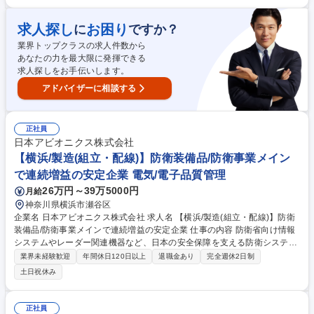
ティング/信頼性保証/組立技術等)を牽引し、後工程技術の抽出と開発実
行、プロジェクト推進 【開発マネジメントとプロセス改革】■製品開発に
求人探し
お困り
に
ですか？
おける全体のワークフローおよびスケジュール管理 ■現状の開発プロセス
業界トップクラスの求人件数から
におけるボトルネック特定、改善策の立案/実行 ■部門横断的なタスクフォ
あなたの力を最大限に発揮できる
ースのリード 等 募集職種 K2637横浜/【後工程開発/マネジメント】フラ
求人探しをお手伝いします。
ッシュメモリ製品が対象
アドバイザーに相談する
正社員
日本アビオニクス株式会社
【横浜/製造(組立・配線)】防衛装備品/防衛事業メイン
で連続増益の安定企業 電気/電子品質管理
26万円～39万5000円
月給
神奈川県横浜市瀬谷区
企業名 日本アビオニクス株式会社 求人名 【横浜/製造(組立・配線)】防衛
装備品/防衛事業メインで連続増益の安定企業 仕事の内容 防衛省向け情報
システムやレーダー関連機器など、日本の安全保障を支える防衛システム
を開発する当社にて、防衛装備品の組立・配線業務をお任せします。 ※担
業界未経験歓迎
年間休日120日以上
退職金あり
完全週休2日制
当予定製品：陸海空関連の防衛装備品 ■装置向け組立・配線作業 ■ユニッ
土日祝休み
ト向け組立・配線作業 ■生産進捗の確認 ■計画／実績の差異分析および効
率改善 ※防衛予算拡大を背景に受注が増加しており、生産体制の強化が求
められております。 募集職種 【横浜/製造(組立・配線)】防衛装備品/防衛
正社員