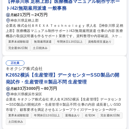
【神奈川県 足柄上郡】医療機器マニュアル制作サポー
ト/42/無期雇用派遣 一般事務
21万円～24万円
月給
神奈川県足柄上郡
企業名 株式会社ＢＲＥＸＡ Ｔｅｃｈｎｏｌｏｇｙ 求人名 【神奈川県 足柄
上郡】医療機器マニュアル制作サポート/42/無期雇用派遣 仕事の内容 医療
機器の取扱説明書を作るサポート業務です。資料整理や内容確認、スケジ
ュール管理などを担当し、PC操作と文章理解力があれば未経験からスタ
業界未経験歓迎
無期雇用派遣
年間休日120日以上
資格取得支援あり
ートできます。 情報を集め分かりやすい形に整理し、マニュアル制作の進
完全週休2日制
土日祝休み
行を管理する役割を担います。■スケジュールの管理･資料作成/内容のチ
ェック(校正)等。実際の制作作業は外部の制作会社が担当するため、その
内容が正しいかを確認し、必要に応じて修正指示を行う■情報をまとめ、
正社員
文章として整理する作業もあり、「読む力」「まとめる力」「伝える力」
キオクシア株式会社
を活かせる仕事。未経験でも少しずつ覚えていけます。 募集職種 【神奈
K2652横浜【生産管理】データセンターSSD製品の開
川県 足柄上郡】医療機器マニュアル制作サポート/42/無期雇用派遣
発試作・生産管理※製品不問 生産管理
33万3000円～80万円
月給
神奈川県横浜市栄区
企業名 キオクシア株式会社 求人名 K2652横浜【生産管理】データセンタ
ーSSD製品の開発試作・生産管理※製品不問 仕事の内容 成長著しいSSD
市場で、顧客要求を満足させるエンタープライズ/データセンター/AIサー
バ向けSSD製品をタイムリーに提供することが私たちの責務です。様々な
業界未経験歓迎
年間休日120日以上
退職金あり
在宅OK
完全週休2日制
企業やユーザー、サービス、AIの普及を支えていきます。 ■試作機および
土日祝休み
サンプルの作成：開発試作機や顧客向け製品サンプルの試作を行います ■