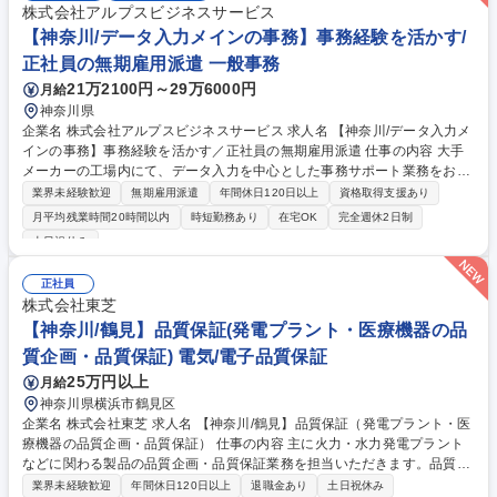
株式会社アルプスビジネスサービス
【神奈川/データ入力メインの事務】事務経験を活かす/
正社員の無期雇用派遣 一般事務
21万2100円～29万6000円
月給
神奈川県
企業名 株式会社アルプスビジネスサービス 求人名 【神奈川/データ入力メ
インの事務】事務経験を活かす／正社員の無期雇用派遣 仕事の内容 大手
メーカーの工場内にて、データ入力を中心とした事務サポート業務をお任
せします。デスクワーク中心でシンプルな業務からスタートするため、未
業界未経験歓迎
無期雇用派遣
年間休日120日以上
資格取得支援あり
経験の方でも安心して始められるポジションです。 ＜具体的な業務内容＞
月平均残業時間20時間以内
時短勤務あり
在宅OK
完全週休2日制
・データ入力（決まったフォーマットへの入力中心） ・資料作成（Excel
土日祝休み
使用／フォーマットあり） ・受発注情報の管理・スケジュール調整 ・部
材・在庫管理のサポート、設計部門の事務サポート PCの基本操作ができ
正社員
れば問題ありません。研修やOJT等でフォローします。 募集職種 【神奈
株式会社東芝
川/データ入力メインの事務】事務経験を活かす／正社員の無期雇用派遣
【神奈川/鶴見】品質保証(発電プラント・医療機器の品
質企画・品質保証) 電気/電子品質保証
25万円以上
月給
神奈川県横浜市鶴見区
企業名 株式会社東芝 求人名 【神奈川/鶴見】品質保証（発電プラント・医
療機器の品質企画・品質保証） 仕事の内容 主に火力・水力発電プラント
などに関わる製品の品質企画・品質保証業務を担当いただきます。品質マ
ネジメントシステム（QMS）の策定・運用、監査、プロジェクト品質保証
業界未経験歓迎
年間休日120日以上
退職金あり
土日祝休み