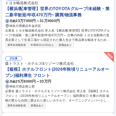
事業メインで連続増益の安定企業
トヨタ輸送株式会社
【横浜/配車管理】世界のTOYOTAグループ/未経験・第
二新卒歓迎/年収470万円~ 購買/物流事務
23万7000円～31万4000円
月給
神奈川県横浜市金沢区
企業名 トヨタ輸送株式会社 求人名 【横浜/配車管理】世界のTOYOTAグル
ープ/未経験・第二新卒歓迎/年収470万円～ 仕事の内容 トヨタ自動車の直
系企業として生産工場から指定された搬入先まで商品車を輸送するための
オペレーションをお任せ。効率よく配送するために積む車種の組み合わせ
業界未経験歓迎
年間休日120日以上
退職金あり
などを考え、指示を出すお仕事です。 【具体的には】乗務員に対しての配
送指示、交通・運行状況の確認や納期管理、他拠点や他社の配車係との連
携などが主な業務内容になります。 【やりがい】配送の際、キャリアカー
正社員
の高さや積載総重量などが法律の規定内に収まるよう、車種の組み合わせ
森トラスト・ホテルズ&リゾーツ株式会社
や積荷の高さ重さなど指示を出す必要があります。これは当社事業におい
【箱根】ホテルフロント(2026年秋頃リニューアルオー
て必要不可欠であり、極めて重要なポジションなので、とてもやりがいを
プン)福利厚生 フロント
感じられる仕事です！ 募集職種 【横浜/配車管理】世界のTOYOTAグルー
25万8000円～33万円
月給
プ/未経験・第二新卒歓迎/年収470万円～
神奈川県足柄上郡
企業名 森トラスト・ホテルズ＆リゾーツ株式会社 求人名 【箱根】ホテル
フロント（2026年秋頃リニューアルオープン）福利厚生◎ 仕事の内容 箱
根の豊かな自然に囲まれた新しいホテルで、オープニングメンバーとして
活躍していただける仲間を募集しています。リニューアルオープンに伴
業界未経験歓迎
退職金あり
い、ホテルの新たなスタートを共に創り上げていく貴重な機会です。 フロ
ントスタッフとしてお客様をお迎えするだけでなく、ホテルの新たな価値