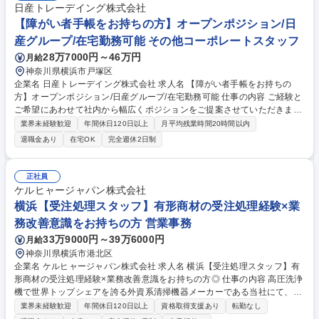
日産トレーデイング株式会社
【障がい者手帳をお持ちの方】オープンポジション/日
産グループ/在宅勤務可能 その他コーポレートスタッフ
28万7000円～46万円
月給
神奈川県横浜市戸塚区
企業名 日産トレーデイング株式会社 求人名 【障がい者手帳をお持ちの
方】オープンポジション/日産グループ/在宅勤務可能 仕事の内容 ご経験と
ご希望にあわせて社内から幅広くポジションをご提案させていただきま
す。週1回の在宅勤務制度があります。 ・人事、総務、経理などの管理ポ
業界未経験歓迎
年間休日120日以上
月平均残業時間20時間以内
ジション ・貿易実務（輸出入） ・購買職 ・調達 ・営業職 ・各部門の事務
退職金あり
在宅OK
完全週休2日制
業務 など 上記以外にも、ご経験に合わせてポジションを調整させていた
だきます。 募集職種 【障がい者手帳をお持ちの方】オープンポジション/
日産グループ/在宅勤務可能
正社員
ケルヒャージャパン株式会社
横浜【受注処理スタッフ】有形商材の受注処理経験×業
務改善意識をお持ちの方 営業事務
33万9000円～39万6000円
月給
神奈川県横浜市港北区
企業名 ケルヒャージャパン株式会社 求人名 横浜【受注処理スタッフ】有
形商材の受注処理経験×業務改善意識をお持ちの方◎ 仕事の内容 高圧洗浄
機で世界トップシェアを誇る外資系清掃機器メーカーである当社にて、業
務用製品・家庭用製品の受注処理業務をお任せします。 【1日の受注処理
業界未経験歓迎
年間休日120日以上
資格取得支援あり
転勤なし
件数】■業務用製品：50件～100件/人（繁忙期は+100件/人、主に3月、9