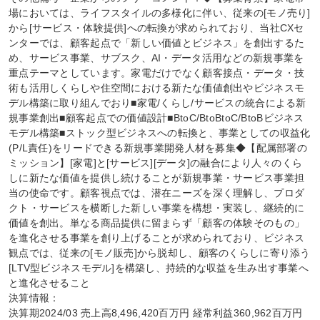
場においては、ライフスタイルの多様化に伴い、従来の[モノ売り]
から[サービス・体験提供]への転換が求められており、当社CXセ
ンターでは、顧客起点で「新しい価値とビジネス」を創出するた
め、サービス事業、サブスク、AI・データ活用などの新規事業を
重点テーマとしています。家電だけでなく顧客接点・データ・技
術も活用しくらしや住空間における新たな価値創出やビジネスモ
デル構築に取り組んでおり■家電/くらし/サービスの統合による新
規事業創出■顧客起点での価値設計■BtoC/BtoBtoC/BtoBビジネス
モデル構築■ストック型ビジネスへの転換と、事業としての収益化
(P/L責任)をリードできる新規事業開発人材を募集◆【配属部署の
ミッション】[家電]と[サービス][データ]の融合により人々のくら
しに新たな価値を提供し続けることが新規事業・サービス事業担
当の使命です。顧客視点では、潜在ニーズを深く理解し、プロダ
クト・サービスを横断した新しい事業を構想・実装し、継続的に
価値を創出。単なる商品提供に留まらず「顧客の体験そのもの」
を進化させる事業を創り上げることが求められており、ビジネス
観点では、従来の[モノ販売]から脱却し、顧客のくらしに寄り添う
[LTV型ビジネスモデル]を構築し、持続的な収益を生み出す事業へ
と進化させること

決算情報：

決算期2024/03 売上高8,496,420百万円 経常利益360,962百万円
