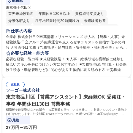
勤務地
東京都千代田区
業界未経験歓迎
年間休日120日以上
資格取得支援あり
介護休暇あり
月平均残業時間20時間以内
未経験者歓迎
住宅手当あり
時短勤務あり
退職金あり
在宅OK
賞与あり
仕事の内容
育休あり
完全週休2日制
交通費支給
土日祝休み
寮・社宅あり
企業名 株式会社日立医薬情報ソリューションズ 求人名 【総務・人事】未
経験歓迎/日立グループ/組織運営を支えるゼネラリストを目指す 仕事の内
容 入社直後は労務（労務管理・給与計算・安全衛生・福利厚生等）からお
任せいたします。将来は総務・採用・教育業務へ守備範囲を広げ、組織運
必要な経験・能力等
営を支えるゼネラリストをめざせます。 ・初期業務：労働時間管理、給与
必要な経験・能力等 ★未経験歓迎！ ★人事・総務領域を横断的に経験し
計算、社会保険対応、福利厚生管理、安全衛生、健康経営推進等をお任せ
幅広いスキルを身につけたい方におすすめ！ ■労務管理(給与計算・社会保
します。ご経験に応じて、休職者管理など、幅広く経験を積んでいただき
険手続き・勤怠管理など)に関心があり主体的に取り組める方 ※労務経験
ます。 ・将来的な広がり：総務・採用・教育・税務対応・経営企画等。
者は早期にご活躍いただけます。 ■チームで仕事を推進できる方■将来は
★メンバーがマンツーマンで丁寧に教えるため、ご経験が浅くても安心！
マネジメント職として活躍したい 【尚可】■人事、労務、採用、教育業務
幅広く経験を積みたい意欲がある方に最適な環境です。 募集職種 【総
正社員
のご経験 ■労務管理（給与計算・社会保険手続き・勤怠管理など）の経験
ソーゴー株式会社
務・人事】未経験歓迎/日立グループ/組織運営を支えるゼネラリストを目
■衛生管理者の資格をお持ちの方 学歴・資格 学歴：大学院 大学 高専 短大
指す
専修学校 高校 語学力： 資格：
東京都品川区【営業アシスタント】未経験OK 受発注・
事務 年間休日130日 営業事務
樹脂板や建築資材などの販売・加工事業を行っている当社にて、営業アシスタント業務を
お任せいたします。注文対応やWebデータの出力、各所への発注・加工依頼のほか、電
話・メール対応等の事務業務を担当します。
月給
27万円～35万円