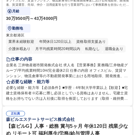
オフィスビル、賃貸マンション、物流倉庫等の不動産開発事業における用地取得、開発推
進、賃貸運営、売却、仲介・活用提案等を行う営業部門において事務業務を担当いただき
ます。
月給
30万9500円～43万4000円
勤務地
東京都港区
業界未経験歓迎
年間休日120日以上
資格取得支援あり
介護休暇あり
月平均残業時間20時間以内
転勤なし
退職金あり
在宅OK
賞与あり
育休あり
完全週休2日制
交通費支給
仕事の内容
駅近5分以内
土日祝休み
寮・社宅あり
企業名 三井物産都市開発株式会社 求人名 【営業事務】業務職/三井物産グ
ループ/平均残業時間10H/完全週休2日 仕事の内容 オフィスビル、賃貸マ
ンション、物流倉庫等の不動産開発事業における用地取得、開発推進、賃
貸運営、売却、仲介・活用提案等を行う営業部門において事務業務を担当
必要な経験・能力等
いただきます。 【詳細】・契約書管理、契約書製本、捺印対応、ファイリ
必要な経験・能力等 【必須条件】■学歴：4年制大学卒業以上【歓迎】■宅
ング、登記簿取得、調書取得・支払業務（各種費用支払、支払管理、請
建士資格保有者※応募に際し必須としている資格はありません。宅建士資
求・支払データ登録、取引先マスター申請対応）・予算作成及び予実管
格をお持ちでない方は入社後に取得を推奨しております（取得・維持費用
理・各種稟議書、報告書作成業務・各種台帳管理、交際費・会議費支払報
の一部補助あり） 【求める人物像】 ・向学心豊かで、主体的に行動でき
告書作成及び月次管理・部内総務庶務全般 など※※配属先によっては上記
る方。 ・社内外の多様な関係者と協調して業務を進められるコミュニケー
の他に担当頂く業務が発生する場合があります。 募集職種 【営業事務】
正社員
ション力がある方。 ・チャレンジを厭わず、粘り強く業務に取り組める
森ビルエステートサービス株式会社
業務職/三井物産グループ/平均残業時間10H/完全週休2日
方。多様な関係者と謙虚に信頼関係を構築でき、期限を意識したスケジュ
ール管理が出来る方。※将来的に他部署（営業部門、コーポレート部門）
【森ビルG】人事・総務 賞与5ヶ月 年休120日 残業少な
へのジョブローテーションの可能性があります。 学歴・資格 学歴：大学
め リモート可 福利厚生/労務/給与管理人事