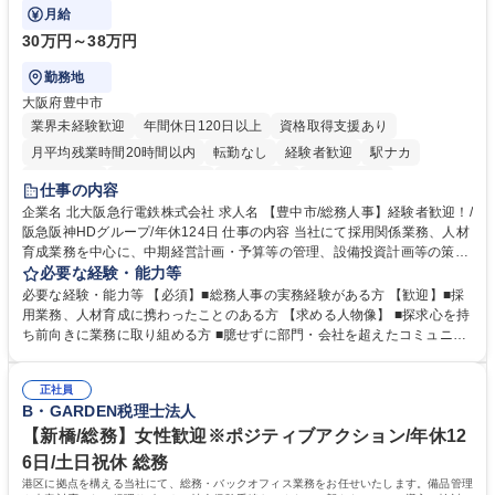
般を担当していただきます。
月給
30万円～38万円
勤務地
大阪府豊中市
業界未経験歓迎
年間休日120日以上
資格取得支援あり
月平均残業時間20時間以内
転勤なし
経験者歓迎
駅ナカ
退職金あり
完全週休2日制
交通費支給
駅近5分以内
仕事の内容
土日祝休み
服装自由
昼食補助あり
食事補助あり
企業名 北大阪急行電鉄株式会社 求人名 【豊中市/総務人事】経験者歓迎！/
阪急阪神HDグループ/年休124日 仕事の内容 当社にて採用関係業務、人材
育成業務を中心に、中期経営計画・予算等の管理、設備投資計画等の策
定、さらに社内の重要会議の運営等、経営の根幹となる幅広い総務人事業
必要な経験・能力等
務全般を担当していただきます。 【主な業務内容】 ■採用関係業務および
必要な経験・能力等 【必須】■総務人事の実務経験がある方 【歓迎】■採
人材育成(社員研修)業務の推進 ■中期経営計画および予算等の管理 ■設備
用業務、人材育成に携わったことのある方 【求める人物像】 ■探求心を持
投資計画等の策定 ■社内の重要会議の運営 ■その他総務人事業務全般 【入
ち前向きに業務に取り組める方 ■臆せずに部門・会社を超えたコミュニケ
社後】入社後は採用や育成をメインに担当し将来的には経営根幹に関わる
ーションの取れる方 ■自分で考えて行動のできる方 ■第二の創業期を迎え
総務人事業務全般へ幅広く従事していただきます。 募集職種 【豊中市/総
る当社で組織の次代を担うネクスト人材として長期的に成長したい方 ■周
務人事】経験者歓迎！/阪急阪神HDグループ/年休124日
正社員
囲のメンバーと協調しつつ主体性を持って能動的に業務を推進できる方 学
B・GARDEN税理士法人
歴・資格 学歴：大学院 大学 高専 短大 専修学校 高校 語学力： 資格：
【新橋/総務】女性歓迎※ポジティブアクション/年休12
6日/土日祝休 総務
港区に拠点を構える当社にて、総務・バックオフィス業務をお任せいたします。備品管理