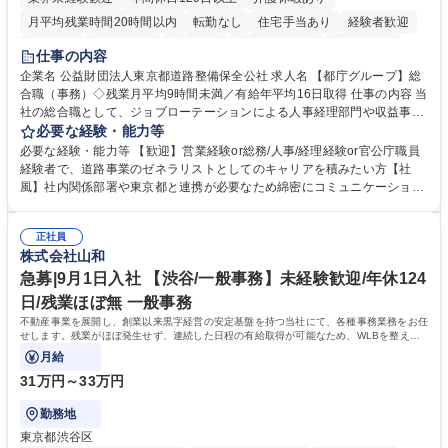
月平均残業時間20時間以内
転勤なし
住宅手当あり
経験者歓迎
研修あり
退職金あり
賞与あり
完全週休2日制
交通費支給
仕事の内容
駅近5分以内
資格取得手当あり
食事補助あり
企業名 公益財団法人東京都道路整備保全公社 求人名 【都庁グループ】総
合職（事務）◇残業月平均9時間未満／有給年平均16日取得 仕事の内容 当
社の総合職として、ジョブローテーションによる人事経理部門や収益事業
等のフロント部門の部署等幅広い部署での業務をお任せいたします。研修
必要な経験・能力等
制度やキャリア支援が充実しております！ ※下記業務詳細 【業務詳細】■
必要な経験・能力等 【歓迎】営業経験or総務/人事/経理経験or官公庁職員
管理部門：広報、人事、経理など当公社の運営に係る管理業務 ■収益部
経験者で、道路事業のゼネラリストとしてのキャリアを積みたい方【社
門：駐車場の新規開拓、管理運営、新宿駅西口広場の「イベントコーナ
風】社内関係部署や東京都と連携が必要なため綿密にコミュニケーション
ー」などの管理運営 ■道路部門：整備の急がれる骨格幹線道路や木造住宅
を図っています。 【業務の魅力】■幅広く携われる：総合職（事務）で
密集地域の特定整備路線の用地取得、道路に関する普及啓発事業、都内の
は、駐車場の管理運営や道路用地の取得、公益財団法人の中枢を担う管理
道路施設や道路工事現場の見学ツアー事業 ※入社後は上記いずれかの部門
正社員
部門など多岐に渡る業務を経験できます。 ■様々なプロジェクト：駐車場
株式会社山和
へ配属。※業務内容変更の範囲：会社の定める業務 募集職種 【都庁グル
事業の他、新宿駅西口広場内に設置された照明を兼ねた広告「ブライトサ
ープ】総合職（事務）◇残業月平均9時間未満／有給年平均16日取得
イン」の管理運営を行うなど、事業収益を生み出す活動を積極的に行って
急募|9月1日入社 【渋谷/一般事務】未経験歓迎/年休124
います。 学歴・資格 学歴：大学院 大学 高専 短大 専修学校 高校 語学力：
日/残業ほぼ無 一般事務
資格：
不動産事業を展開し、創業以来黒字経営の安定基盤を持つ当社にて、各種事務業務をお任
せします。残業がほぼ発生せず、連続した日程の有給取得が可能なため、WLBを整えた
い方にお勧めの環境です！
月給
31万円～33万円
勤務地
東京都渋谷区