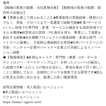
備考

【職種の変更の範囲：当社業務全般】【勤務地の変更の範囲：国
内外の全拠点】

◆【業務を通じて得られること】■事業創造の実践経験：構想だけ
でなく、実装・グロースまで一気通貫で経験可能■家電×サービス
×くらし領域での専門性：家電・サービスが融合する成長領域でス
キルを獲得■経営視点の習得：P/L責任を持ち、事業として成果を
創出する経験■全社横断プロジェクトの推進経験：多様な部門・パ
ートナーと協働し、大規模な価値創出を実現■社外パートナーとの
共創：ベンチャー企業やパートナー企業との共創によるイノベー
ション経験

◆【職場環境】■多様なキャリア・専門性（事業・UX・データ・
テクノロジー・マーケティングなど）を持ったメンバーが融合し
た組織です■一人ひとりの強みを活かし、衆知を集めて日々新しい
ことに挑戦しており、自律的にテーマを推進できる環境です■誰も
が意見を活発に交わせる、風通しの良い職場環境

採用企業情報・求人取扱いエージェント

■求人取扱いエージェント

リクルートエージェント

https://www.r-agent.com/
