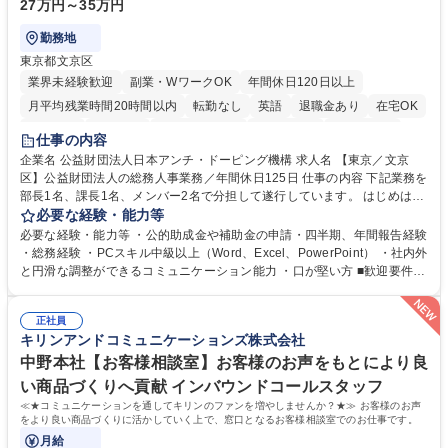
27万円～35万円
勤務地
東京都文京区
業界未経験歓迎
副業・WワークOK
年間休日120日以上
月平均残業時間20時間以内
転勤なし
英語
退職金あり
在宅OK
賞与あり
育休あり
完全週休2日制
交通費支給
土日祝休み
仕事の内容
食事補助あり
企業名 公益財団法人日本アンチ・ドーピング機構 求人名 【東京／文京
区】公益財団法人の総務人事業務／年間休日125日 仕事の内容 下記業務を
部長1名、課長1名、メンバー2名で分担して遂行しています。 はじめは担
当者として業務を覚えていただき、ゆくゆくはリーダーやマネージャーポ
必要な経験・能力等
ジションとして活躍いただくことを期待しています。 【総務・人事グルー
必要な経験・能力等 ・公的助成金や補助金の申請・四半期、年間報告経験
プの業務内容】 ・人事制度関連 ・採用活動 ・教育研修の企画、実行 ・勤
・総務経験 ・PCスキル中級以上（Word、Excel、PowerPoint） ・社内外
怠管理 ・官公庁への各種提出 ・法定の会議運営（評議員会、理事会） ・
と円滑な調整ができるコミュニケーション能力 ・口が堅い方 ■歓迎要件
コンプライアンス ・内部規程やルールの管理、整備、文書管理 ・契約関
・採用業務経験 ・英語に抵抗がない方 ・営業経験 学歴・資格 学歴：大学
連 ・衛生管理 ・防災関連・公的助成金の管理・オフィス、ファシリティ
院 大学 高専 短大 専修学校 高校 語学力： 資格：
管理 ・福利厚生関連 ・職員からの問合せ、相談対応 ・その他日常の総務
正社員
キリンアンドコミュニケーションズ株式会社
業務全般 募集職種 【東京／文京区】公益財団法人の総務人事業務／年間
休日125日
中野本社【お客様相談室】お客様のお声をもとにより良
い商品づくりへ貢献 インバウンドコールスタッフ
≪★コミュニケーションを通してキリンのファンを増やしませんか？★≫ お客様のお声
をより良い商品づくりに活かしていく上で、窓口となるお客様相談室でのお仕事です。
月給