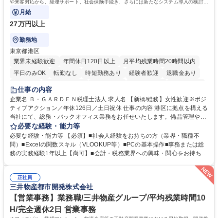
や来客対応から、経理サポート、社会保険手続き、さらには新たなシステム導入の検討ま
で、幅広く組織を支える役割です。
月給
27万円以上
勤務地
東京都港区
業界未経験歓迎
年間休日120日以上
月平均残業時間20時間以内
平日のみOK
転勤なし
時短勤務あり
経験者歓迎
退職金あり
賞与あり
完全週休2日制
交通費支給
駅近5分以内
土日祝休み
仕事の内容
服装自由
企業名 Ｂ・ＧＡＲＤＥＮ税理士法人 求人名 【新橋/総務】女性歓迎※ポジ
ティブアクション／年休126日／土日祝休 仕事の内容 港区に拠点を構える
当社にて、総務・バックオフィス業務をお任せいたします。備品管理や来
客対応から、経理サポート、社会保険手続き、さらには新たなシステム導
必要な経験・能力等
入の検討まで、幅広く組織を支える役割です。 ■備品発注・在庫管理、郵
必要な経験・能力等 【必須】■社会人経験をお持ちの方（業界・職種不
送物対応、電話・来客対応 ■金融機関への外出業務（入出金管理補助）、
問）■Excelの関数スキル（VLOOKUP等）■PCの基本操作■事務または総
福利厚生・社内イベントの運営管理 ■社内ルールの整備、職場環境の改善
務の実務経験1年以上【尚可】■会計・税務業界への興味・関心をお持ちの
提案、備品選定 ■請求書発行・管理等の経理サポート、社会保険関連の書
方 【求める人物像】 ■自ら課題を見つけ改善提案ができる主体性のある方
類手続き ■税理士業務の補助（書類作成・データ入力支援） ■ITツールや
■周囲と円滑に連携し、柔軟な対応ができる方。 【女性歓迎！】※ポジテ
社内新システムの導入検討・比較検証 募集職種 【新橋/総務】女性歓迎※
正社員
ィブアクション 学歴・資格 学歴：大学院 大学 高専 短大 専修学校 高校 語
三井物産都市開発株式会社
ポジティブアクション／年休126日／土日祝休
学力： 資格：
【営業事務】業務職/三井物産グループ/平均残業時間10
H/完全週休2日 営業事務