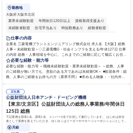
勤務地
大阪府大阪市北区
業界未経験歓迎
年間休日120日以上
資格取得支援あり
未経験者歓迎
住宅手当あり
時短勤務あり
経験者歓迎
退職金あり
在宅OK
賞与あり
完全週休2日制
交通費支給
仕事の内容
駅近5分以内
土日祝休み
服装自由
寮・社宅あり
食事補助あり
企業名 三菱電機プラントエンジニアリング株式会社 求人名 【大阪】総務
人事＜未経験歓迎＞◇三菱電機G・社会インフラを支える/年休127日 仕事
の内容 総務・人事領域を中心に、これまでのご経験に応じて幅広くお任せ
します。 ＜具体的には＞ ・総務/人事労務（給与・社保・勤怠管理など）
必要な経験・能力等
・採用・教育研修 ・福利厚生運用 など ※基本的には事務所勤務ですが、
必要な経験・能力等 ＜職種未経験歓迎・業界未経験歓迎＞ ～総務、人事
採用や教育等の業務内容により、関西圏以外への日帰り・宿泊を伴う国内
のご経験が無い方でも、意欲のある方であれば未経験OK～ ■歓迎条件：総
出張もございます。 ※担当業務を持ちつつ、お互いに助け合いながら、総
務、人事のご経験をお持ちの方（業界不問） ■求める人物像：・社内外の
務部という組織として協力しながら進める体制です。 募集職種 【大阪】
関係各部門との調整を率先して行い、業務を円滑に遂行できる協調性やコ
総務人事＜未経験歓迎＞◇三菱電機G・社会インフラを支える/年休127日
ミュニケーション能力を持っている方 ・人事総務領域に興味がありゼネラ
正社員
リスト志向をお持ちの方 学歴・資格 学歴：大学院 大学 語学力： 資格：
公益財団法人日本アンチ・ドーピング機構
【東京/文京区】公益財団法人の総務人事業務/年間休日
125日 総務
下記業務を部長1名、課長1名、メンバー2名で分担して遂行しています。 はじめは担当
者として業務を覚えていただき、ゆくゆくはリーダーやマネージャーポジションとして活
躍いただくことを期待しています。
月給