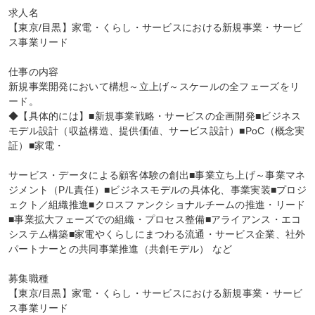
求人名

【東京/目黒】家電・くらし・サービスにおける新規事業・サービ
ス事業リード

仕事の内容

新規事業開発において構想～立上げ～スケールの全フェーズをリ
ード。

◆【具体的には】■新規事業戦略・サービスの企画開発■ビジネス
モデル設計（収益構造、提供価値、サービス設計）■PoC（概念実
証）■家電・

サービス・データによる顧客体験の創出■事業立ち上げ～事業マネ
ジメント（P/L責任）■ビジネスモデルの具体化、事業実装■プロジ
ェクト／組織推進■クロスファンクショナルチームの推進・リード
■事業拡大フェーズでの組織・プロセス整備■アライアンス・エコ
システム構築■家電やくらしにまつわる流通・サービス企業、社外
パートナーとの共同事業推進（共創モデル） など

募集職種

【東京/目黒】家電・くらし・サービスにおける新規事業・サービ
ス事業リード