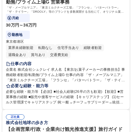
勤無/プライム上場G 営業事務
歴・資格 学歴：大学院 大学 高専 短大 専修学校 高校 語学力： 資格：日商
「ザ・メープルマニア」「東京ミルクチーズ工場」「フランセ」「バターバトラー」
簿記検定1級 日商簿記検定2級 日商簿記検定3級
「ザ・テイラー」「DROOLY」等のブランドを多数展開する当社にて、オリジナル菓子
ブランド商品の事務業務をお任せいたします。
月給
30万円～36万円
勤務地
東京都港区
業界未経験歓迎
転勤なし
住宅手当あり
経験者歓迎
退職金あり
賞与あり
交通費支給
仕事の内容
企業名 株式会社シュクレイ 求人名 【東京/お菓子メーカーの事務担当】事
務経験者歓迎/転勤無/プライム上場G 仕事の内容 「ザ・メープルマニア」
「東京ミルクチーズ工場」「フランセ」「バターバトラー」「ザ・テイラ
ー」「DROOLY」等のブランドを多数展開する当社にて、オリジナル菓子
必要な経験・能力等
ブランド商品の事務業務をお任せいたします。 【具体的な業務内容】 ■店
必要な経験・能力等 【必須】■社会人経験(26卒の方も歓迎) 【歓迎】■営
舗からの発注受付/PC入力業務 ■受電対応(社内/社外) ■商品のマスター登
業事務の経験 ■販売や接客サービスの経験 【キャリアステップ】 (1)セー
録 ■日々の売上抽出・報告 ■提携企業への書類送付業務 ■契約書管理業務
ルス管理課でキャリアステップ 例:一般→チーフ→サブリーダー→統括リ
■ホームページへの問い合わせ対応 など 募集職種 【東京/お菓子メーカー
ーダー→マネージャー (2)他ポジションへのキャリアも可能 ※過去、未経
の事務担当】事務経験者歓迎/転勤無/プライム上場G
験で経営管理部内で経理へ異動した方もいらっしゃいます。年3回の面談
正社員
や個別面談を通してご自身のキャリアと向き合っていただき、会社として
株式会社地球の歩き方
もバックアップしていきます。 学歴・資格 学歴：大学院 大学 高専 短大
専修学校 高校 語学力： 資格：
【企画営業/行政・企業向け観光推進支援】旅行ガイド