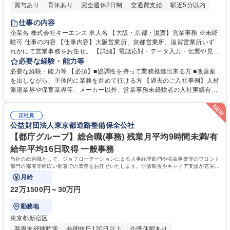
賞与あり
育休あり
完全週休2日制
交通費支給
駅近5分以内
土日祝休み
仕事の内容
企業名 株式会社キーエンス 求人名 【大阪・京都・滋賀】営業事務 ※未経
験可 仕事の内容 【仕事内容】大阪営業所、京都営業所、滋賀営業所いず
れかにて営業事務をお任せ。 【詳細】電話応対・データ入力・伝票や見積
の作成・カタログ送付・来客対応・営業所内で発生する事務業務や業務改
必要な経験・能力等
善をお任せ。 【教育制度】ご入社後、育成担当とペアになりながらOJTに
必要な経験・能力等 【必須】■協調性を持って業務推進出来る方 ■改善案
て業務を覚えていただくことが可能です。業務システムがきちんと構築さ
を出しながら、主体的に業務を進めて行ける方 【過去のご入社事例】人材
れているため、スムーズに仕事に慣れることができる環境です。また、
派遣業界や保育業界等、メーカー以外、営業事務未経験者の入社実績有
「チームで成果を出す文化」があり、良いやり方を積極的に共有しながら
【当社の事務職について】単なる事務ではなく主体性を発揮したサポート
常に改善を目指す風土のため、安心して業務に取り組んでいただけます。
により、キーエンスの付加価値向上に貢献します。ベースの定型業務に加
募集職種 【大阪・京都・滋賀】営業事務 ※未経験可
正社員
えて、お客様や社員の状況に合わせ、能動的なサポート、改善の動きも期
公益財団法人東京都道路整備保全公社
待され。組織を支えるスペシャリストとして、チームに貢献し、結果的に
社員から頼られる存在になることができます。平均19:30の退勤以降の業
【都庁グループ】総合職(事務) 残業月平均9時間未満/有
務の持ち帰りも禁止されており、メリハリのある働き方となります。 学
給年平均16日取得 一般事務
歴・資格 学歴：大学院 大学 高専 短大 語学力： 資格：
当社の総合職として、ジョブローテーションによる人事経理部門や収益事業等のフロント
部門の部署等幅広い部署での業務をお任せいたします。研修制度やキャリア支援が充実し
ております！ ※下記業務詳細
月給
22万1500円～30万円
勤務地
東京都新宿区
業界未経験歓迎
年間休日120日以上
介護休暇あり