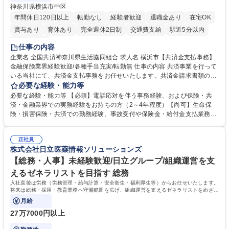
神奈川県横浜市中区
年間休日120日以上
転勤なし
経験者歓迎
退職金あり
在宅OK
賞与あり
育休あり
完全週休2日制
交通費支給
駅近5分以内
土日祝休み
仕事の内容
企業名 全国共済神奈川県生活協同組合 求人名 横浜市【共済金支払事務】
金融保険業界経験歓迎/各種手当充実/転勤無 仕事の内容 共済事業を行って
いる当社にて、共済金支払事務をお任せいたします。共済金請求書類の受
付・内容確認・審査・データ入力のほか、加入者様や医療機関等からの問
必要な経験・能力等
い合わせ電話対応や書類発送等を担当します。 ■共済金請求書類の受付、
必要な経験・能力等 【必須】電話応対を伴う事務経験、および保険・共
内容確認、および共済金支払に関する審査・事務処理業務全般を担当 ■専
済・金融業界での実務経験をお持ちの方（2～4年程度）【尚可】生命保
用システムへのデータ入力、各種必要書類の作成・発送作業 ■加入者様や
険・損害保険・共済での勤務経験、事故受付や保険金・給付金支払業務経
医療機関等からの各種問い合わせに対する丁寧かつ迅速な電話応対 ■現場
験がある方 【求める人物像】■相手の立場に立った丁寧な対応ができる方
調査の対応および業務プロセスの改善活動 【業務内容の変更範囲】当社の
■チームワークを大切にし、素直に学べる方★外勤の保険営業から内勤事
指定する業務 募集職種 横浜市【共済金支払事務】金融保険業界経験歓迎/
正社員
務へのキャリアチェンジ希望者も大歓迎です！ 学歴・資格 学歴：大学院
株式会社日立医薬情報ソリューションズ
各種手当充実/転勤無
大学 高専 短大 専修学校 高校 語学力： 資格：
【総務・人事】未経験歓迎/日立グループ/組織運営を支
えるゼネラリストを目指す 総務
入社直後は労務（労務管理・給与計算・安全衛生・福利厚生等）からお任せいたします。
将来は総務・採用・教育業務へ守備範囲を広げ、組織運営を支えるゼネラリストをめざせ
ます。
月給
27万7000円以上