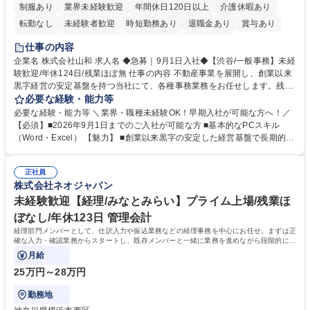
制服あり
業界未経験歓迎
年間休日120日以上
介護休暇あり
転勤なし
未経験者歓迎
時短勤務あり
退職金あり
賞与あり
育休あり
完全週休2日制
交通費支給
土日祝休み
仕事の内容
企業名 株式会社山和 求人名 ◆急募｜9月1日入社◆【渋谷/一般事務】未経
験歓迎/年休124日/残業ほぼ無 仕事の内容 不動産事業を展開し、創業以来
黒字経営の安定基盤を持つ当社にて、各種事務業務をお任せします。残業
がほぼ発生せず、連続した日程の有給取得が可能なため、WLBを整えたい
必要な経験・能力等
方にお勧めの環境です！ 入社後はOJTを通じて丁寧に研修を行いますの
必要な経験・能力等 ＼業界・職種未経験OK！早期入社が可能な方へ！／
で、事務未経験の方でも安心して臨むことができます。 【業務詳細】■電
【必須】■2026年9月1日までのご入社が可能な方 ■基本的なPCスキル
話・来客対応 ■物件の鍵や社内の備品管理 ■データ入力や書類作成 ■契約
（Word・Excel） 【魅力】 ■創業以来黒字の安定した経営基盤で長期的に
書などのファイリング ■郵送物の仕訳・発送 など 募集職種 ◆急募｜9月1
安心して働ける環境 ■残業ほぼなしで働きやすさ抜群、プライベートとの
日入社◆【渋谷/一般事務】未経験歓迎/年休124日/残業ほぼ無
両立が可能 ■有給取得を積極的に推奨、年間10日程度の取得実績 ■1ヶ月
正社員
のOJTで業務を習得可能、未経験でもしっかりサポート 学歴・資格 学
株式会社ネオジャパン
歴：大学院 大学 高専 短大 語学力： 資格：
未経験歓迎【経理/みなとみらい】プライム上場/残業ほ
ぼなし/年休123日 管理会計
経理部門メンバーとして、仕訳入力や振込業務などの経理事務を中心にお任せ。まずは正
確な入力・確認業務からスタートし、既存メンバーと一緒に業務を進めながら段階的に経
理知識を身につけていただきます。
月給
25万円～28万円
勤務地