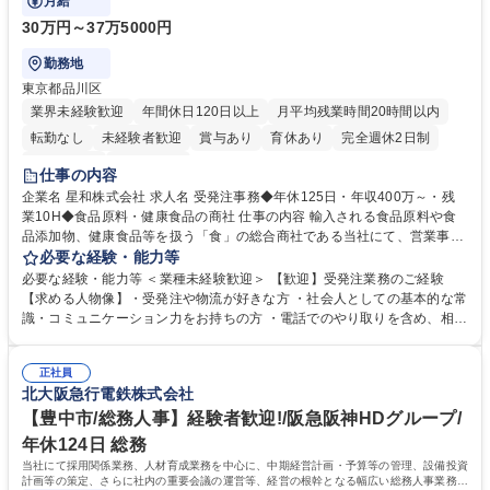
月給
30万円～37万5000円
勤務地
東京都品川区
業界未経験歓迎
年間休日120日以上
月平均残業時間20時間以内
転勤なし
未経験者歓迎
賞与あり
育休あり
完全週休2日制
交通費支給
土日祝休み
仕事の内容
企業名 星和株式会社 求人名 受発注事務◆年休125日・年収400万～・残
業10H◆食品原料・健康食品の商社 仕事の内容 輸入される食品原料や食
品添加物、健康食品等を扱う「食」の総合商社である当社にて、営業事務
として営業サポートや書類作成、データ入力、電話対応などの業務をお任
必要な経験・能力等
せします。 ・受注／出荷指示／売上管理／仕入管理／在庫管理／お客様や
必要な経験・能力等 ＜業種未経験歓迎＞ 【歓迎】受発注業務のご経験
倉庫と電話確認など、販売に関わる事務、営業サポートをお願いします。
【求める人物像】・受発注や物流が好きな方 ・社会人としての基本的な常
・入社後は商品について覚えることから始め、先輩社員OJTと共に業務を
識・コミュニケーション力をお持ちの方 ・電話でのやり取りを含め、相手
進めて頂きます。未経験から始めた方も多数活躍中です。 [業務内容の変
の要件を正しく理解し対応できる方 ・数量・在庫・出荷数などの数値を正
更の範囲:会社の定める業務] 募集職種 受発注事務◆年休125日・年収400
確に扱う業務に抵抗がない方 ・PCを業務で日常的に使用しており、四則
万～・残業10H◆食品原料・健康食品の商社
正社員
演算ができる方 ・業務ルールや指示を理解し、行動できる方 学歴・資格
北大阪急行電鉄株式会社
学歴：大学院 大学 短大 語学力： 資格：
【豊中市/総務人事】経験者歓迎!/阪急阪神HDグループ/
年休124日 総務
当社にて採用関係業務、人材育成業務を中心に、中期経営計画・予算等の管理、設備投資
計画等の策定、さらに社内の重要会議の運営等、経営の根幹となる幅広い総務人事業務全