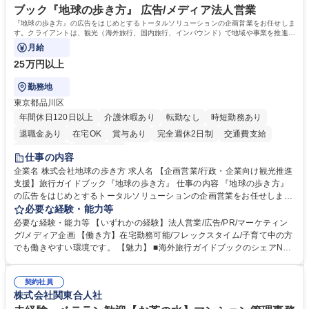
ブック『地球の歩き方』 広告/メディア法人営業
『地球の歩き方』の広告をはじめとするトータルソリューションの企画営業をお任せしま
す。クライアントは、観光（海外旅行、国内旅行、インバウンド）で地域や事業を推進し
たい国内外の行政や企業です。
月給
25万円以上
勤務地
東京都品川区
年間休日120日以上
介護休暇あり
転勤なし
時短勤務あり
退職金あり
在宅OK
賞与あり
完全週休2日制
交通費支給
駅近5分以内
土日祝休み
仕事の内容
企業名 株式会社地球の歩き方 求人名 【企画営業/行政・企業向け観光推進
支援】旅行ガイドブック『地球の歩き方』 仕事の内容 『地球の歩き方』
の広告をはじめとするトータルソリューションの企画営業をお任せしま
す。クライアントは、観光（海外旅行、国内旅行、インバウンド）で地域
必要な経験・能力等
や事業を推進したい国内外の行政や企業です。 【業務詳細】■『地球の歩
必要な経験・能力等 【いずれかの経験】法人営業/広告/PR/マーケティン
き方』は海外旅行ガイドブックのNo.1ブランドであり、国内旅行において
グ/メディア企画 【働き方】在宅勤務可能/フレックスタイム/子育て中の方
も牽引しております。観光推進支援においても、業界を牽引する意欲的な
でも働きやすい環境です。 【魅力】 ■海外旅行ガイドブックのシェアNo.1
取り組みが期待されています■インバウンドは、日本の地域の未来を担う
メディアとして、個人旅行文化の拡大と定着を担ってきたブランドに携わ
国策事業です。「GOOD LUCK TRIP」は、海外旅行ガイドブックと同様
ることが可能です。 ■国内旅行ガイドブックは立ち上げ間もない新規事業
に、インバウンドのトップブランドに成長しております■旅が業務であ
契約社員
であり、「地球の歩き方」としてどう取り組むか、共に形を作るコアメン
株式会社関東合人社
り、日常です。旅好きにはこれ以上ない環境です 募集職種 【企画営業/行
バーとして活躍いただきます。 学歴・資格 学歴：大学院 大学 語学力： 資
政・企業向け観光推進支援】旅行ガイドブック『地球の歩き方』