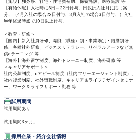
【施設】独身寮、社宅・住宅費補助、保養施設、医療施設 等

【有給休暇】入社時に3日～22日付与。日数は入社月に応じ案
分。（4月入社の場合22日付与。3月入社の場合3日付与。）入社
半年経過時点で10日以上付与。

＜教育・研修＞

【国内】新入社員研修、職能（職種）別・事業場別・階層別研
修、各種社外研修、ビジネスリテラシー、リベラルアーツなど無
償eラーニング 等

【海外】海外留学制度、海外トレーニー制度、海外研修 等

＜キャリアサポート＞

社内公募制度、eアピール制度（社内フリーエージェント制度）、
社内複業制度、社外留職制度、キャリア＆ライフデザインセミナ
ー、ワーク＆ライフサポート勤務 等
試用期間
試用期間あり

試用期間3ヶ月。
採用企業・紹介会社情報