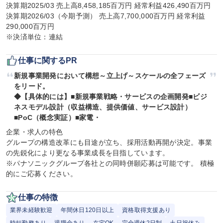
決算期2025/03 売上高8,458,185百万円 経常利益426,490百万円

決算期2026/03（今期予測） 売上高7,700,000百万円 経常利益
290,000百万円

※決済単位：連結
仕事に関するPR
新規事業開発において構想～立上げ～スケールの全フェーズ
をリード。

◆【具体的には】■新規事業戦略・サービスの企画開発■ビジ
ネスモデル設計（収益構造、提供価値、サービス設計）
■PoC（概念実証）■家電・
企業・求人の特色

グループの構造改革にも目途が立ち、採用活動再開が決定。事業
の先鋭化により更なる事業成長を目指しています。

※パナソニックグループ各社との同時併願応募は可能です。 積極
的にご応募ください。
仕事の特徴
業界未経験歓迎
年間休日120日以上
資格取得支援あり