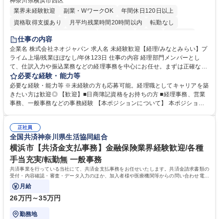
神奈川県横浜市西区
業界未経験歓迎
副業・WワークOK
年間休日120日以上
資格取得支援あり
月平均残業時間20時間以内
転勤なし
未経験者歓迎
時短勤務あり
退職金あり
在宅OK
賞与あり
仕事の内容
完全週休2日制
交通費支給
駅近5分以内
土日祝休み
服装自由
企業名 株式会社ネオジャパン 求人名 未経験歓迎【経理/みなとみらい】プ
ライム上場/残業ほぼなし/年休123日 仕事の内容 経理部門メンバーとし
寮・社宅あり
て、仕訳入力や振込業務などの経理事務を中心にお任せ。まずは正確な入
力・確認業務からスタートし、既存メンバーと一緒に業務を進めながら段
必要な経験・能力等
階的に経理知識を身につけていただきます。 【具体的には】 ■社内稟議に
必要な経験・能力等 ※未経験の方も応募可能。経理職としてキャリアを築
基づく仕訳入力 ■月末の振込業務 ■明細作成 ■伝票処理、記帳業務 ■既存
きたい方は歓迎◎ 【歓迎】■日商簿記資格をお持ちの方 ■経理事務、営業
メンバーの業務サポート 【将来的には】 ■月次決算補助 ■四半期・年次決
事務、一般事務などの事務経験 【本ポジションについて】 本ポジション
算補助 ■有価証券報告書など開示資料作成補助 ■海外子会社を含む連結決
の魅力は、プライム上場企業の経理部門で、未経験から経理キャリアをス
算補助 ※3～5年程度を目安に、徐々に決算業務へ業務範囲を広げていく
タートできる点です。まずは仕訳入力や振込業務など基礎的な業務から担
想定です。 募集職種 未経験歓迎【経理/みなとみらい】プライム上場/残業
正社員
当し、3～5年をかけて月次決算・四半期決算・開示資料作成補助などへス
全国共済神奈川県生活協同組合
ほぼなし/年休123日
テップアップできます。また、残業は通常月ほぼなく、決算月でも10時間
未満のため、無理なく経理として専門性を身につけられる環境です。 学
横浜市【共済金支払事務】金融保険業界経験歓迎/各種
歴・資格 学歴：大学院 大学 高専 短大 専修学校 高校 語学力： 資格：日商
手当充実/転勤無 一般事務
簿記検定1級 日商簿記検定2級
共済事業を行っている当社にて、共済金支払事務をお任せいたします。共済金請求書類の
受付・内容確認・審査・データ入力のほか、加入者様や医療機関等からの問い合わせ電話
対応や書類発送等を担当します。
月給
26万円～35万円
勤務地