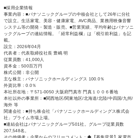
■採用企業情報

事業内容：■パナソニックグループの中核会社として26年に分社
で設立。生活家電、美容・健康家電、AVC商品、業務用映像音響
システム等の開発・製造・販売。■営業実績、平均年齢はパナソニ
ックグループの連結情報。「経常利益欄」は「税引前利益」を記
載。

設立：2026年04月

代表者：代表取締役社長 豊嶋 明

従業員数：41,000人

資本金：500百万円

株式公開：非公開

主な株主：パナソニックホールディングス 100.0％

外資比率：0.0％

本社所在地：〒571-0050 大阪府門真市 門真１００６番地

本社以外の事業所：■関西地区/関東地区/北海道/北陸/中四国/九州/
海外 等

関連会社：■持ち株会社「パナソニックホールディングス株式会
社」プライム市場上場。

■連結会社はパナソニックグループ501社。グループ従業員数
207,548名。

その他備考・企業からのフリーコメント：◆【募集背景】家電市