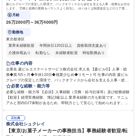
院 大学 語学力： 資格：宅地建物取引士
森ビルグループの安定した環境で、バックオフィスから会社を支える人事・総務をお任せ
します。 労務と総務の業務をバランスよく担当し、ゆくゆくは制度改定などのコア業務
にも挑戦できる、やりがいある環境です。
月給
26万2000円～36万4000円
勤務地
東京都港区
業界未経験歓迎
年間休日120日以上
資格取得支援あり
介護休暇あり
転勤なし
未経験者歓迎
時短勤務あり
経験者歓迎
退職金あり
在宅OK
賞与あり
育休あり
仕事の内容
完全週休2日制
交通費支給
長期歓迎
駅近5分以内
土日祝休み
企業名 森ビルエステートサービス株式会社 求人名 【森ビルG】人事・総
務◆賞与5ヶ月◆年休120日◆残業少なめ◆リモート可 仕事の内容 森ビル
グループの安定した環境で、バックオフィスから会社を支える人事・総務
をお任せします。 労務と総務の業務をバランスよく担当し、ゆくゆくは制
必要な経験・能力等
度改定などのコア業務にも挑戦できる、やりがいある環境です。 ■勤怠管
必要な経験・能力等 【必須】人事経験（労務・給与社保等）及び総務経験
理、給与計算、社会保険手続き、年末調整等の労務管理全般 ■入退社手続
【歓迎】経理実務経験、簿記3級以上 業界未経験の方も歓迎です。マニュ
き、社内規定の改定や人事制度改定などのコア業務 ■社内イベントの企画
アルと部内OJT体制があるため、即戦力として安心して始められます。
運営やその他総務業務全般 ※労務と総務を1：1の割合でお任せ。 入社後
【魅力・やりがい】森ビルGの安定基盤で労務から総務まで幅広く携われ
は部内のOJTを中心に、あなたの経験に合わせて不足している部分はいつ
ます。定型業務に留まらず、社内規定や人事制度の改定など会社のコア業
でも質問・相談できる環境が整っているため、安心して成長できます。 募
正社員
務に挑戦できるため、自身の成長と組織への貢献度をダイレクトに実感で
株式会社シュクレイ
集職種 【森ビルG】人事・総務◆賞与5ヶ月◆年休120日◆残業少なめ◆
きます。 残業少なめ、週1日リモート可など、ワークライフバランスを保
リモート可
ち長期活躍できる環境です。 「これまでの幅広い経験を活かし、長期的な
【東京/お菓子メーカーの事務担当】事務経験者歓迎/転
キャリアを築きたい」という前向きな意欲と挑戦を全力で応援します。 学