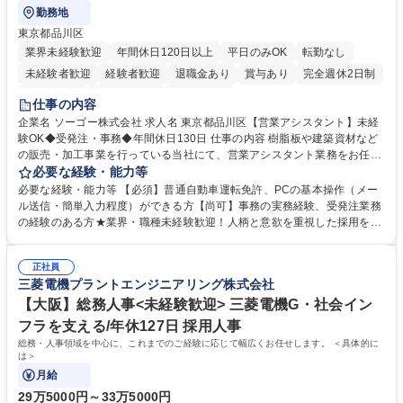
勤務地
東京都品川区
業界未経験歓迎
年間休日120日以上
平日のみOK
転勤なし
未経験者歓迎
経験者歓迎
退職金あり
賞与あり
完全週休2日制
交通費支給
駅近5分以内
土日祝休み
仕事の内容
企業名 ソーゴー株式会社 求人名 東京都品川区【営業アシスタント】未経
験OK◆受発注・事務◆年間休日130日 仕事の内容 樹脂板や建築資材など
の販売・加工事業を行っている当社にて、営業アシスタント業務をお任せ
いたします。注文対応やWebデータの出力、各所への発注・加工依頼のほ
必要な経験・能力等
か、電話・メール対応等の事務業務を担当します。 ■受注・発注業務：FA
必要な経験・能力等 【必須】普通自動車運転免許、PCの基本操作（メー
Xによる注文対応、Web発注データのプリントアウト、各仕入先・協力会
ル送信・簡単入力程度）ができる方【尚可】事務の実務経験、受発注業務
社への発注および加工依頼等 ■納品書・請求書の作成および発送手配 ■商
の経験のある方★業界・職種未経験歓迎！人柄と意欲を重視した採用を行
品手配・在庫確認・納期調整 ■電話・メールでの問い合わせ対応および付
っています。 【要件】未経験歓迎！未経験からスタートして長く勤務する
随する事務全般 ※高度なPCスキルは不要です。【業務内容の変更範囲】
社員が多数在籍しています。 【求める人物像】納期優先の業界のため状況
当社の指定する業務 募集職種 東京都品川区【営業アシスタント】未経験O
正社員
変化に臨機応変かつ柔軟に対応できる方、約束を守り正確に作業を進めら
三菱電機プラントエンジニアリング株式会社
K◆受発注・事務◆年間休日130日
れる方を求めています。高度なPCスキルや関数知識は一切不要です。丁
寧な指導体制が整っているため、安心してお仕事をスタートしていただけ
【大阪】総務人事<未経験歓迎> 三菱電機G・社会イン
ます。 学歴・資格 学歴：大学院 大学 高専 短大 専修学校 高校 語学力：
フラを支える/年休127日 採用人事
資格：
総務・人事領域を中心に、これまでのご経験に応じて幅広くお任せします。 ＜具体的に
は＞
月給
29万5000円～33万5000円