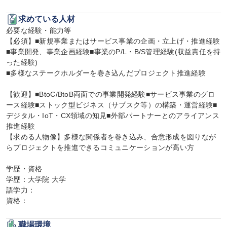
求めている人材
必要な経験・能力等

【必須】■新規事業またはサービス事業の企画・立上げ・推進経験
■事業開発、事業企画経験■事業のP/L・B/S管理経験(収益責任を持
った経験)

■多様なステークホルダーを巻き込んだプロジェクト推進経験

【歓迎】■BtoC/BtoB両面での事業開発経験■サービス事業のグロ
ース経験■ストック型ビジネス（サブスク等）の構築・運営経験■
デジタル・IoT・CX領域の知見■外部パートナーとのアライアンス
推進経験

【求める人物像】多様な関係者を巻き込み、合意形成を図りなが
らプロジェクトを推進できるコミュニケーションが高い方

学歴・資格

学歴：大学院 大学

語学力：

資格：
職場環境