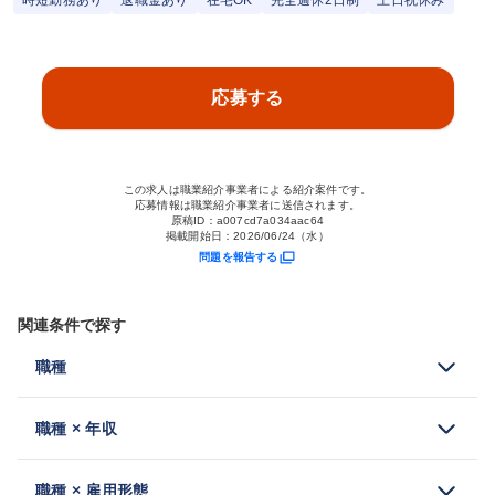
時短勤務あり
退職金あり
在宅OK
完全週休2日制
土日祝休み
応募する
この求人は職業紹介事業者による紹介案件です。
応募情報は職業紹介事業者に送信されます。
原稿ID：
a007cd7a034aac64
掲載開始日：
2026/06/24（水）
問題を報告する
関連条件で探す
職種
職種 × 年収
職種 × 雇用形態