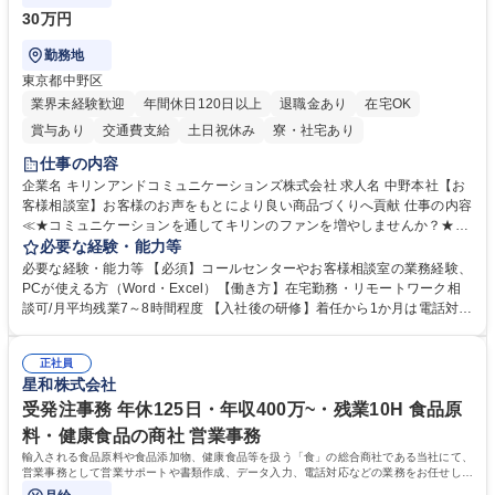
30万円
勤務地
東京都中野区
業界未経験歓迎
年間休日120日以上
退職金あり
在宅OK
賞与あり
交通費支給
土日祝休み
寮・社宅あり
仕事の内容
企業名 キリンアンドコミュニケーションズ株式会社 求人名 中野本社【お
客様相談室】お客様のお声をもとにより良い商品づくりへ貢献 仕事の内容
≪★コミュニケーションを通してキリンのファンを増やしませんか？★≫
お客様のお声をより良い商品づくりに活かしていく上で、窓口となるお客
必要な経験・能力等
様相談室でのお仕事です。 日々お客様からいただくキリングループへのご
必要な経験・能力等 【必須】コールセンターやお客様相談室の業務経験、
意見を、企業活動に活かしています。お客様からの声に迅速かつ誠意をも
PCが使える方（Word・Excel）【働き方】在宅勤務・リモートワーク相
って対応、情報提供するとともにグループ内活動に反映しています。 【具
談可/月平均残業7～8時間程度 【入社後の研修】着任から1か月は電話対応
体的には】電話応対、メール、お手紙対応、ご指摘品調査報告書作成、有
のOJTを中心に実施し、電話対応に慣れた段階でメール・手紙のOJTを実
人チャットボット対応など。 【1日の対応件数】■電話：月間一人当たり
施する予定です。独り立ち以降もしっかりフォローする体制を整えていま
平均100件前後■メール・手紙：同上40件前後 募集職種 中野本社【お客様
正社員
すのでご安心ください。 【当社について】キリングループの広報機能を担
星和株式会社
相談室】お客様のお声をもとにより良い商品づくりへ貢献
う会社として、お客様との出会いを大切にし、磨き上げたホスピタリティ
を込めてコミュニケーションをとりながら広報関連業務を行っておりま
受発注事務 年休125日・年収400万~・残業10H 食品原
す。 学歴・資格 学歴：大学院 大学 高専 短大 専修学校 高校 語学力： 資
料・健康食品の商社 営業事務
格：
輸入される食品原料や食品添加物、健康食品等を扱う「食」の総合商社である当社にて、
営業事務として営業サポートや書類作成、データ入力、電話対応などの業務をお任せしま
す。