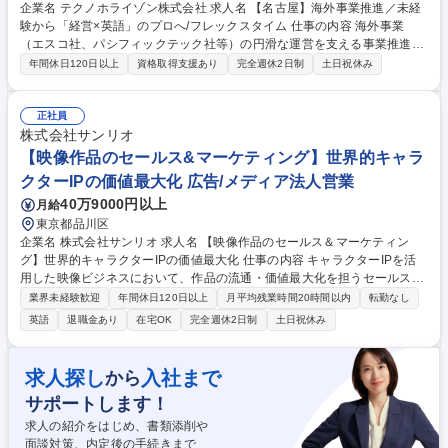
企業名 テクノホライゾン株式会社 求人名 【名古屋】海外事業推進／未経
験から「経営×英語」のプロへ/フレックスタイム 仕事の内容 海外事業
（エスコ社、パシフィックテック社等）の円滑な運営を支える事業推進担
当として、本社と現地の「情報の橋渡し」を担います。語学力を活かし、
年間休日120日以上
資格取得支援あり
完全週休2日制
土日祝休み
グループ全体のグローバルシナジー最大化に貢献いただきます。 ■ブリッ
ジ・コミュニケーション：海外子会社役員・スタッフとの日常的連絡、お
よび本社関連部署（経理・人事・法務等）との調整 ■海外拠点管理サポー
正社員
ト：現地の課題（労務・経理等）のヒアリング、解決に向けた手配 ■海外
株式会社サンリオ
出張・現地アテンド：対面での信頼関係構築 ■PMI（統合プロセス）支
【映像作品のセールス&マーケティング】世界的キャラ
援：M&Aを実施した企業のグループ化を支援 募集職種 【名古屋】海外事
クターIPの価値最大化 広告/メディア法人営業
業推進／未経験から「経営×英語」のプロへ/フレックスタイム
40万9000円以上
月給
東京都品川区
企業名 株式会社サンリオ 求人名 【映像作品のセールス＆マーケティン
グ】世界的キャラクターIPの価値最大化 仕事の内容 キャラクターIPを活
用した映像ビジネスにおいて、作品の流通・価値最大化を担うセールスや
マーケティング業務全般をお任せします。作品の入口から出口まで社内外
業界未経験歓迎
年間休日120日以上
月平均残業時間20時間以内
転勤なし
と連携し、グローバルに魅力をお届けします。 ■セールス業務:国内外プラ
英語
退職金あり
在宅OK
完全週休2日制
土日祝休み
ットフォームへの映像作品セールス(配信・番販),条件交渉,ライセンス案件
創出 ■マーケティング/プロモーション:ローンチ前後の企画実行,視聴数や
収益最大化の施策設計,分析 ■PM:進行管理(制作～販売),契約管理,売上計上
求人探し
入社まで
から
■ビジネス開発:新規案件創出(パートナー開拓・企画起点),キャラクター戦
サポートします！
略と連動した映像展開提案 募集職種 【映像作品のセールス＆マーケティ
ング】世界的キャラクターIPの価値最大化
求人の紹介をはじめ、書類添削や
面談対策、内定後の手続きまで