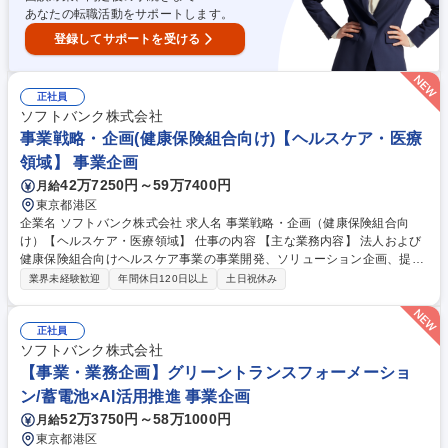
あなたの転職活動をサポートします。
登録してサポートを受ける
正社員
ソフトバンク株式会社
事業戦略・企画(健康保険組合向け)【ヘルスケア・医療
領域】 事業企画
42万7250円～59万7400円
月給
東京都港区
企業名 ソフトバンク株式会社 求人名 事業戦略・企画（健康保険組合向
け）【ヘルスケア・医療領域】 仕事の内容 【主な業務内容】 法人および
健康保険組合向けヘルスケア事業の事業開発、ソリューション企画、提案
および実装推進 ■健康保険組合や企業人事部門などにおける重症化予防、
業界未経験歓迎
年間休日120日以上
土日祝休み
医療費適正化、健康増進などのヘルスケア事業の開発 ■AIやデータ活用な
ど、先端テクノロジーを活用した新規ソリューション企画 ■事業戦略、事
業計画および各種KPIの策定 ■RFP／公募案件対応（提案書作成、事業ス
正社員
キーム設計、プレゼンテーション、見積作成、質疑対応） 募集職種 事業
ソフトバンク株式会社
戦略・企画（健康保険組合向け）【ヘルスケア・医療領域】
【事業・業務企画】グリーントランスフォーメーショ
ン/蓄電池×AI活用推進 事業企画
52万3750円～58万1000円
月給
東京都港区