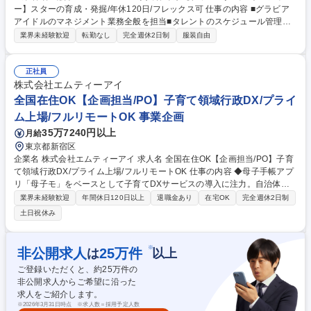
ー】スターの育成・発掘/年休120日/フレックス可 仕事の内容 ■グラビア
アイドルのマネジメント業務全般を担当■タレントのスケジュール管理や
ファンクラブ運営、イベント企画まで幅広く携わる■タレントの魅力を最
業界未経験歓迎
転勤なし
完全週休2日制
服装自由
大限に引き出し、共に成長していくお仕事です。 担当タレントのスケジュ
ール管理、ファンクラブサイトの運営・更新、ファンイベントの企画・運
営などを行います。タレントの要望に応じてイベント内容を企画したり、
正社員
グッズ販売の企画・実施、ファンクラブ会員向けの情報発信なども担当。
株式会社エムティーアイ
タレントと二人三脚で仕事を進め、タレントの魅力を最大限に引き出す役
全国在住OK【企画担当/PO】子育て領域行政DX/プライ
割を担います。 募集職種 東京【グラビア担当マネージャー】スターの育
ム上場/フルリモートOK 事業企画
成・発掘/年休120日/フレックス可
35万7240円以上
月給
東京都新宿区
企業名 株式会社エムティーアイ 求人名 全国在住OK【企画担当/PO】子育
て領域行政DX/プライム上場/フルリモートOK 仕事の内容 ◆母子手帳アプ
リ「母子モ」をベースとして子育てDXサービスの導入に注力。自治体の
提供する子育て事業のデジタル化を推進し、住民の利便性向上・自治体業
業界未経験歓迎
年間休日120日以上
退職金あり
在宅OK
完全週休2日制
務の効率化に貢献。全国への拡販増加に伴う増員募集です！ ▼企画担当
土日祝休み
（プロダクトオーナー）の主な役割・業務内容 ・要求整理、仕様策定 ・
開発チームへの指示、品質管理 ・UI/UX案の作成 募集職種 全国在住OK
【企画担当/PO】子育て領域行政DX/プライム上場/フルリモートOK
※
非公開求人
25
万件
は
以上
ご登録いただくと、約
25
万件の
非公開求人からご希望に沿った
求人をご紹介します。
※
2026年3月31日時点 ※求人数＝採用予定人数