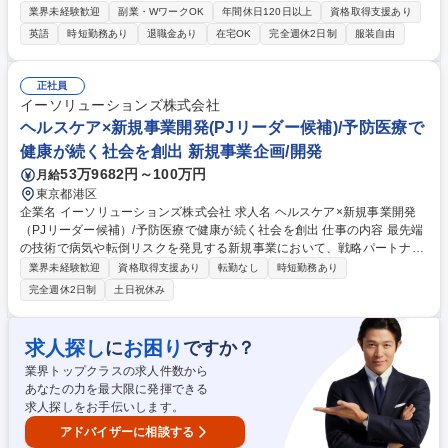
いただきます。海外市場における新たな収益源の確立と事業拡大をミッシ
業界未経験歓迎
副業・WワークOK
年間休日120日以上
資格取得支援あり
ョンとし、事業戦略の立案から実行までを一貫してリードいただきます
英語
時短勤務あり
退職金あり
在宅OK
完全週休2日制
服装自由
【具体的な業務内容】■海外市場の徹底的な調査と新規ビジネス戦略の立
案 ■3Dプリンター関連ビジネスの海外向け事業モデル構築と推進 ■海外グ
ループ会社や現地サプライヤーとの連携体制構築 ■新規ビジネス創出のた
正社員
めのパートナーシップ開拓と交渉 ■海外事業の事業計画策定、予実管理、
イーソリューションズ株式会社
進捗管理と改善 ■海外展開における課題特定と解決策の立案・実行 募集職
ヘルスケア×新規事業開発(PJリーダー候補)/予防医療で
種 【神奈川_グローバルビジネスプロデューサー】3Dプリンター事業の海
健康が続く社会を創出 新規事業企画/開発
外展開
53万9682円～100万円
月給
東京都港区
企業名 イーソリューションズ株式会社 求人名 ヘルスケア×新規事業開発
（PJリーダー候補）/予防医療で健康が続く社会を創出 仕事の内容 最先端
の技術で病気や転倒リスクを発見する新規事業において、戦略パートナー
への出資・協業提案から、現場での実証実験、共同マーケティングまで、
業界未経験歓迎
資格取得支援あり
転勤なし
時短勤務あり
自ら泥臭く手を動かし推進する主導者を募集します。 ■未来の社会図（シ
完全週休2日制
土日祝休み
ナリオ）の設計：5～10年後に必要なヘルスケア技術やインフラを考え、
事業構想を自ら練り上げます。 ■協働者を集める：大手企業や病院へ「出
資・協業」の提案を行い、実務の最前線に立ってプロジェクトを立ち上げ
求人探し
お困り
に
ですか？
ます。 ■ルール作り：新規事業の実現を阻む規制がある場合は、政府への
業界トップクラスの求人件数から
働きかけを自ら主導します。 ■プロジェクト推進：利害関係を泥臭く調整
あなたの力を最大限に発揮できる
し、合意形成を図り前進させます。 募集職種 ヘルスケア×新規事業開発
求人探しをお手伝いします。
（PJリーダー候補）/予防医療で健康が続く社会を創出
アドバイザーに相談する