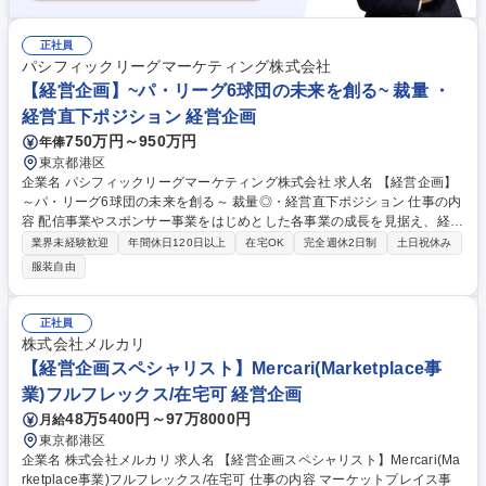
正社員
パシフィックリーグマーケティング株式会社
【経営企画】~パ・リーグ6球団の未来を創る~ 裁量 ・
経営直下ポジション 経営企画
750万円～950万円
年俸
東京都港区
企業名 パシフィックリーグマーケティング株式会社 求人名 【経営企画】
～パ・リーグ6球団の未来を創る～ 裁量◎・経営直下ポジション 仕事の内
容 配信事業やスポンサー事業をはじめとした各事業の成長を見据え、経営
戦略の立案から業績管理、投資検討まで幅広く担当。各部門と連携しなが
業界未経験歓迎
年間休日120日以上
在宅OK
完全週休2日制
土日祝休み
ら事業成長を加速させるための企画・分析・推進を担うコアメンバーで
服装自由
す。 【詳細】■事業成長の推進・戦略検討：業績管理、戦略検討、戦略達
成に向けた各部門とのリレーション構築 ■経営戦略の策定・実行： 中長期
の経営計画、業績目標の策定とその達成に向けた進捗管理・アクションプ
正社員
ランの推進 ■組織基盤の構築：会社規模拡大に伴う社内規程・ガイドライ
株式会社メルカリ
ンの整備やガバナンス体制の強化 ■経営層直下のスタッフとして会社経営
【経営企画スペシャリスト】Mercari(Marketplace事
における意思決定や重要案件のサポート 募集職種 【経営企画】～パ・リ
業)フルフレックス/在宅可 経営企画
ーグ6球団の未来を創る～ 裁量◎・経営直下ポジション
48万5400円～97万8000円
月給
東京都港区
企業名 株式会社メルカリ 求人名 【経営企画スペシャリスト】Mercari(Ma
rketplace事業)フルフレックス/在宅可 仕事の内容 マーケットプレイス事