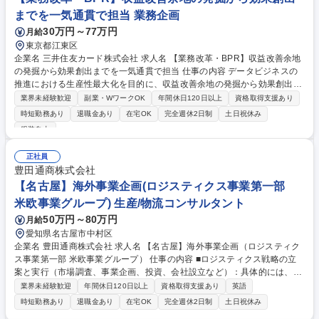
までを一気通貫で担当 業務企画
30万円～77万円
月給
東京都江東区
企業名 三井住友カード株式会社 求人名 【業務改革・BPR】収益改善余地
の発掘から効果創出までを一気通貫で担当 仕事の内容 データビジネスの
推進における生産性最大化を目的に、収益改善余地の発掘から効果創出ま
で一気通貫で抜本的な業務改革を推進します。 ■プロダクト別（Custell
業界未経験歓迎
副業・WワークOK
年間休日120日以上
資格取得支援あり
a・Vクーポン等）の現行業務の整理・可視化 ■業務の理想像整理、現状と
時短勤務あり
退職金あり
在宅OK
完全週休2日制
土日祝休み
の差分分析、改善施策の検討 ■理想像実現に向けたロードマップ作成およ
服装自由
び抜本的な業務改革の推進 ■Salesforce等を活用した業務プロセス最適
化・要件定義 ■社内外関係者との調整・合意形成およびプロジェクトの進
正社員
捗管理 募集職種 【業務改革・BPR】収益改善余地の発掘から効果創出ま
豊田通商株式会社
でを一気通貫で担当
【名古屋】海外事業企画(ロジスティクス事業第一部
米欧事業グループ) 生産/物流コンサルタント
50万円～80万円
月給
愛知県名古屋市中村区
企業名 豊田通商株式会社 求人名 【名古屋】海外事業企画（ロジスティク
ス事業第一部 米欧事業グループ） 仕事の内容 ■ロジスティクス戦略の立
案と実行（市場調査、事業企画、投資、会社設立など）：具体的には、開
発国における市場調査・フィージビリティスタディ、デジタル化・グリー
業界未経験歓迎
年間休日120日以上
資格取得支援あり
英語
ン化を軸とした新機能開発企画 ■米州欧州地域におけるロジスティクスに
時短勤務あり
退職金あり
在宅OK
完全週休2日制
土日祝休み
纏わる各種サービスの提案営業 ■市場/顧客/技術などの実地調査および事