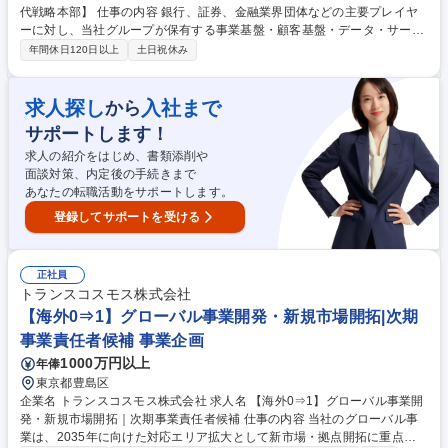
代戦略本部】 仕事の内容 銀行、証券、金融業界団体などの主要プレイヤ
ーに対し、当社グループが保有する事業基盤・顧客基盤・データ・サービ
スアセットを活用した事業創造・戦略企画を推進 次世代デジタル社会イン
年間休日120日以上
土日祝休み
フラならびに次世代デジタル社会インフラを土台とした事業創造・戦略企
画 ■銀行、証券、金融業界団体などの主要プレイヤーへのニーズヒアリン
グ、課題整理、仮説構築 ■国内外の市場・技術動向分析、社会課題の特定
求人探し
入社まで
から
に基づく新規事業機会の探索と企画立案 ■中央省庁・地方公共団体および
サポートします！
国立研究所・教育機関など公的機関や関係団体との関係強化・維持および
求人の紹介をはじめ、書類添削や
提言、提案 募集職種 戦略企画（銀行・証券領域）【次世代戦略本部】
面談対策、内定後の手続きまで
あなたの転職活動をサポートします。
登録してサポートを受ける
正社員
トランスコスモス株式会社
【海外0⇒1】グローバル事業開発・新規市場開拓|次期
事業責任者候補 事業企画
1000万円以上
年俸
東京都豊島区
企業名 トランスコスモス株式会社 求人名 【海外0⇒1】グローバル事業開
発・新規市場開拓｜次期事業責任者候補 仕事の内容 当社のグローバル事
業は、2035年に向けた対応エリア拡大として新市場・拠点開拓に重点的