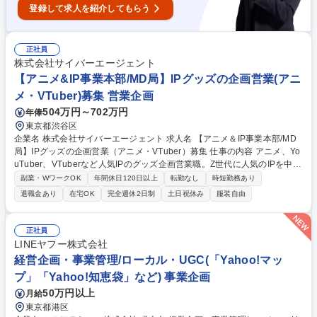
登録して求人を紹介してもらう
正社員
株式会社サイバーエージェント
【アニメ&IP事業本部/MD局】IPグッズの企画営業(アニ
メ・VTuber)募集 営業企画
504万円～702万円
年俸
東京都渋谷区
企業名 株式会社サイバーエージェント 求人名 【アニメ＆IP事業本部/MD
局】IPグッズの企画営業（アニメ・VTuber）募集 仕事の内容 アニメ、Yo
uTuber、VTuberなど人気IPのグッズ企画営業職。Z世代に人気のIPを中心
に、食玩、くじ、タイアップイベント、アパレルコラボまで、ファンのニ
副業・WワークOK
年間休日120日以上
転勤なし
時短勤務あり
ーズに応える商品の企画・開発をお任せします。 【具体的な業務】 IPを
退職金あり
在宅OK
完全週休2日制
土日祝休み
服装自由
活用した玩具菓子や雑貨をはじめとするグッズやイベントの開発・企画を
担当。 版元（IPホルダー）への営業やプロジェクトマネジメント、書き下
ろしイラストのディレクション、商品内容の決定、マーケティング、流通
正社員
戦略の立案、予算管理まで、幅広く裁量を持って推進していただきます。
LINEヤフー株式会社
募集職種 【アニメ＆IP事業本部/MD局】IPグッズの企画営業（アニメ・VT
経営企画・事業管理/ローカル・UGC(「Yahoo!マッ
uber）募集
プ」「Yahoo!知恵袋」など) 事業企画
50万円以上
月給
東京都港区