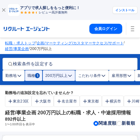
アプリで求人探しをもっと便利に！
インストール
レビュー高評価
無料
会員ログイン
/
/
転職・求人トップ
企画/マーケティング/カスタマーサクセス/サポート
/
経営/事業企画
200万円以上
検索条件を設定する
勤務地
職種
200万円以上
こだわり条件
雇用形態
1
勤務地の追加設定を忘れていませんか？
東京23区
大阪市
名古屋市
東京都
横浜市
川崎
経営/事業企画 200万円以上の転職・求人・中途採用情報
892
件以上
関連度順
新着順
1
〜
100
件目を表示中