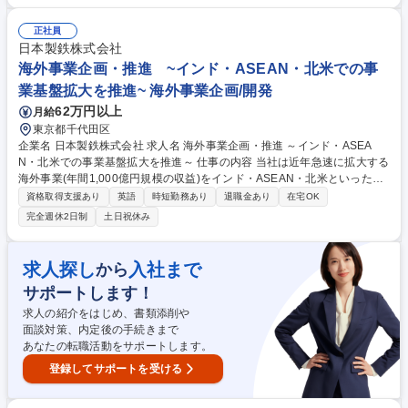
活動 ■契約交渉/契約締結 ■海外マーケット・イベント参加 ■ライセンス素
材の管理、監修 【海外での新規事業開発】■海外でアニメ版権を活用した
正社員
B to C事業を開発 ■新規案件のフロー構築、立案 ■アニメ映像コンテンツ
日本製鉄株式会社
の買付 ※入社後すぐに出向としてエイベックス・ピクチャーズ(株)勤務と
海外事業企画・推進 ~インド・ASEAN・北米での事
なります 募集職種 【海外ライセンス営業 及び 新規事業開発】アニメ版権
業基盤拡大を推進~ 海外事業企画/開発
の海外ライセンス強化
62万円以上
月給
東京都千代田区
企業名 日本製鉄株式会社 求人名 海外事業企画・推進 ～インド・ASEA
N・北米での事業基盤拡大を推進～ 仕事の内容 当社は近年急速に拡大する
海外事業(年間1,000億円規模の収益)をインド・ASEAN・北米といった重
点地域でさらに推進。鉄源一貫ミルのM&Aや現地JVとの折衝、事業運営
資格取得支援あり
英語
時短勤務あり
退職金あり
在宅OK
まで現地密着型のダイナミックなビジネス展開を お任せ致します。 (1)事
完全週休2日制
土日祝休み
業企画:■鉄源一貫事業などの新規海外事業の構想・実行(M&A含む)■既存主
管事業の拡張に向けた企画立案・推進※企画・立ち上げ後、現地赴任の可
能性有 (2)事業推進・運営:■担当事業の経営管理・利益最大化の推進■JVに
求人探し
入社まで
から
おけるパートナー企業との折衝や重要会議運営 (3)地域担当:■インド、AS
サポートします！
EAN、北米、欧州、中東のいずれかの地域での業務推進■当該地域の知見
や語学力を活かし事業の現地化に貢献 募集職種 海外事業企画・推進 ～イ
求人の紹介をはじめ、書類添削や
ンド・ASEAN・北米での事業基盤拡大を推進～
面談対策、内定後の手続きまで
あなたの転職活動をサポートします。
登録してサポートを受ける