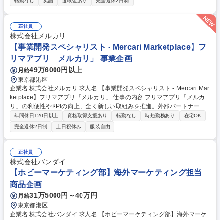
等との交渉・契約業務、コンテンツの中長期的なセールス戦略の立案・実
転勤なし
英語
退職金あり
完全週休2日制
行まで幅広くお任せします。 ■アニメコンテンツの海外セールス（ライセ
ンス先への提案、交渉、契約、新規開拓/商品化権、ゲーム化権、契約書作
成等）■権利元 / 製作委員会等との交渉・契約■海外コンテンツマーケット
正社員
などへの出張、出展、商談■コンテンツの中長期的なセールス戦略の立
株式会社メルカリ
案・実行■海外に向けたコンテンツプロモーション／マーケティング戦略
【事業開発スペシャリスト - Mercari Marketplace】フ
の立案・実行■見本市への参加（海外出張あり）■版権元/製作委員会との
リマアプリ「メルカリ」 事業企画
交渉■商品化監修 募集職種 【海外アニメビジネス担当】アニメコンテン
49万6000円以上
月給
ツ/英語必須/海外出張あり
東京都港区
企業名 株式会社メルカリ 求人名 【事業開発スペシャリスト - Mercari Mar
ketplace】フリマアプリ「メルカリ」 仕事の内容 フリマアプリ「メルカ
リ」の利便性やKPIの向上、全く新しい取組みを推進。外部パートナー企
業との協業・アライアンス締結・交渉業務全般をアグレッシブかつ大胆に
年間休日120日以上
資格取得支援あり
転勤なし
時短勤務あり
在宅OK
進めていただきます。 企画や外部とのコミュニケーションはもちろん、社
完全週休2日制
土日祝休み
服装自由
内各部門（開発/デザイン/CS/法務/財務/マーケティング等）との横断的な
連携も重要な役割として担っていただきます。 ■協業に向けた戦略の立
案・実行・推進 ■新規サプライヤーの獲得及び関係構築 ■出資スキームの
正社員
設計及び投資先の選定 ■市場調査及び競合分析を通じた事業機会の発掘※
株式会社バンダイ
続きは「その他労働条件の備考」へ 募集職種 【事業開発スペシャリスト -
【ホビーマーケティング部】海外マーケティング担当
Mercari Marketplace】フリマアプリ「メルカリ」
商品企画
31万5000円～40万円
月給
東京都港区
企業名 株式会社バンダイ 求人名 【ホビーマーケティング部】海外マーケ