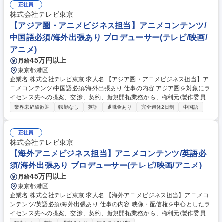
正社員
株式会社テレビ東京
【アジア圏・アニメビジネス担当】アニメコンテンツ/
中国語必須/海外出張あり プロデューサー(テレビ/映画/
アニメ)
45万円以上
月給
東京都港区
企業名 株式会社テレビ東京 求人名 【アジア圏・アニメビジネス担当】ア
ニメコンテンツ/中国語必須/海外出張あり 仕事の内容 アジア圏を対象にラ
イセンス先への提案、交渉、契約、新規開拓業務から、権利元/製作委員会
等との交渉・契約業務、コンテンツの中長期的なセールス戦略の立案・実
業界未経験歓迎
転勤なし
英語
退職金あり
完全週休2日制
中国語
行まで幅広くお任せします。 ■中国現地法人の業務に対する管理運営（ア
ニメ商品化事業、共同制作、イベント、ゲーム企画等）■中国展示会への
参加（海外出張あり）■版権元/製作委員会との交渉■自社および中国パー
正社員
トナー会社の商品化監修■中長期的なセールス戦略（マスターライセンシ
株式会社テレビ東京
ー業務など） 募集職種 【アジア圏・アニメビジネス担当】アニメコンテ
【海外アニメビジネス担当】アニメコンテンツ/英語必
ンツ/中国語必須/海外出張あり
須/海外出張あり プロデューサー(テレビ/映画/アニメ)
45万円以上
月給
東京都港区
企業名 株式会社テレビ東京 求人名 【海外アニメビジネス担当】アニメコ
ンテンツ/英語必須/海外出張あり 仕事の内容 映像・配信権を中心としたラ
イセンス先への提案、交渉、契約、新規開拓業務から、権利元/製作委員会