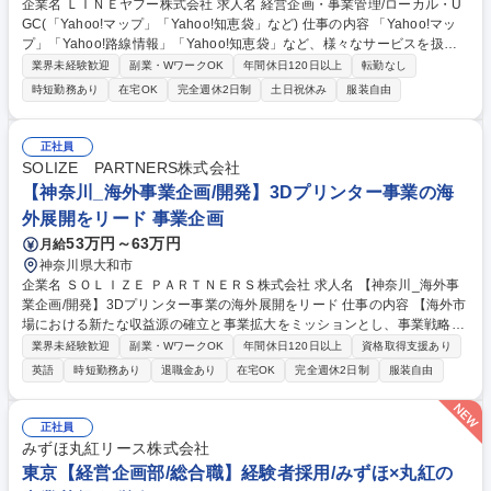
企業名 ＬＩＮＥヤフー株式会社 求人名 経営企画・事業管理/ローカル・U
GC(「Yahoo!マップ」「Yahoo!知恵袋」など) 仕事の内容 「Yahoo!マッ
プ」「Yahoo!路線情報」「Yahoo!知恵袋」など、様々なサービスを扱う
ローカル・UGC領域において、各事業の事業責任者とともに経営課題解決
業界未経験歓迎
副業・WワークOK
年間休日120日以上
転勤なし
に向けた企画・推進を担っていただきます。 各事業部の責任者や事業部
時短勤務あり
在宅OK
完全週休2日制
土日祝休み
服装自由
門、コーポレート部門と密接に連携し、事業運営における意思決定を支援
することで、重要な経営課題の特定から課題解決の推進までを担います。
また、経営管理のスペシャリストとしてP/LやKPIの適切な管理を通じて、
正社員
ローカル・UGC領域の持続的な成長を支援していただきます。 ※その他
SOLIZE PARTNERS株式会社
業務詳細は求人下部に記載 募集職種 経営企画・事業管理/ローカル・UGC
【神奈川_海外事業企画/開発】3Dプリンター事業の海
(「Yahoo!マップ」「Yahoo!知恵袋」など)
外展開をリード 事業企画
53万円～63万円
月給
神奈川県大和市
企業名 ＳＯＬＩＺＥ ＰＡＲＴＮＥＲＳ株式会社 求人名 【神奈川_海外事
業企画/開発】3Dプリンター事業の海外展開をリード 仕事の内容 【海外市
場における新たな収益源の確立と事業拡大をミッションとし、事業戦略の
立案から実行までを一貫してリード】業務裁量が大きく、自ら描いたビジ
業界未経験歓迎
副業・WワークOK
年間休日120日以上
資格取得支援あり
ネスデザインを形にできる点が本ポジションの醍醐味です。 【具体的な業
英語
時短勤務あり
退職金あり
在宅OK
完全週休2日制
服装自由
務内容】■海外市場の徹底的な調査と新規ビジネス戦略の立案 ■3Dプリン
ター関連ビジネスの海外向け事業モデル構築と推進 ■海外グループ会社や
現地サプライヤーとの連携体制構築 ■新規ビジネス創出のためのパートナ
正社員
ーシップ開拓と交渉 ■海外事業の事業計画策定、予実管理、進捗管理と改
みずほ丸紅リース株式会社
善 ■海外展開における課題特定と解決策の立案・実行 募集職種 【神奈川_
東京【経営企画部/総合職】経験者採用/みずほ×丸紅の
海外事業企画/開発】3Dプリンター事業の海外展開をリード