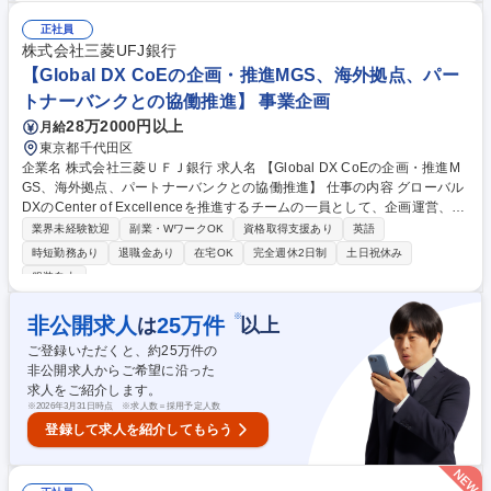
OKAWA東京拠点にあるEurope Headquartersにおいて以下を担当頂きま
す。 【具体的には】◎欧州現地法人の予算・中期計画・評価指標の作成と
正社員
業績管理における指導と監督、◎欧州現地法人の新規事業開発を中心とし
株式会社三菱UFJ銀行
た業務支援、◎新規M&A案件の推進支援および買収後のPMI対応 募集職種
【Global DX CoEの企画・推進MGS、海外拠点、パー
★経営企画･管理/欧州【IP創出大手KADOKAWA/フルフレックス･原則在宅
トナーバンクとの協働推進】 事業企画
勤務】
28万2000円以上
月給
東京都千代田区
企業名 株式会社三菱ＵＦＪ銀行 求人名 【Global DX CoEの企画・推進M
GS、海外拠点、パートナーバンクとの協働推進】 仕事の内容 グローバル
DXのCenter of Excellenceを推進するチームの一員として、企画運営、海
外拠点・海外グループ会社との協働推進、プロジェクトマネジメントに従
業界未経験歓迎
副業・WワークOK
資格取得支援あり
英語
事いただきます。 【魅力】■BPRの基本的な考え方にも触れて頂きつつ、
時短勤務あり
退職金あり
在宅OK
完全週休2日制
土日祝休み
邦銀随一の海外ネットワークを誇る当行に於いて、グローバルベースでD
服装自由
Xの企画・推進・取り纏めなどに携わることが出来ます。 ■服装は通年カ
ジュアル、在宅勤務は50％以上、休暇はもちろん、育休を取る方が多くい
※
非公開求人
25
万件
は
以上
ます。 ■中途採用も多く、全体の20～30％が中途採用者となり、今後更に
拡大予定。DX人材に特化した人事制度があります。 募集職種 【Global D
ご登録いただくと、約
25
万件の
X CoEの企画・推進MGS、海外拠点、パートナーバンクとの協働推進】
非公開求人からご希望に沿った
求人をご紹介します。
※
2026年3月31日時点 ※求人数＝採用予定人数
登録して求人を紹介してもらう