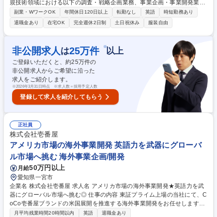
規技術領域における以下の調査・戦略企画業務、事業企画・事業開発業務
を中心に以下をお任せします。(新規事業や新興地域、新規技術に関する
副業・WワークOK
年間休日120日以上
転勤なし
英語
時短勤務あり
調査やPOC、同領域でのPJ立ち上げや推進) 【詳細】 ■エンタテインメン
退職金あり
在宅OK
完全週休2日制
土日祝休み
服装自由
ト業界における新規事業/新興地域/新規技術領域の調査・戦略企画業務■同
領域における事業企画・事業開発業務■同領域における投資/M&A先の選
定・実行業務■社内/グループ内での情報連携業務■社長特命プロジェクト
※
非公開求人
25
万件
は
以上
の推進業務 ◎成長領域における新規事業（新規メディア含む）を0→1～
ご登録いただくと、約
25
万件の
立ち上げまで自走で推進するポジションです。 募集職種 【事業企画・事
非公開求人からご希望に沿った
業開発】海外を中心としたエンタメの新規事業展開/フレックス
求人をご紹介します。
※
2026年3月31日時点 ※求人数＝採用予定人数
登録して求人を紹介してもらう
正社員
株式会社壱番屋
アメリカ市場の海外事業開発 英語力を武器にグローバ
ル市場へ挑む 海外事業企画/開発
50万円以上
月給
愛知県一宮市
企業名 株式会社壱番屋 求人名 アメリカ市場の海外事業開発★英語力を武
器にグローバル市場へ挑む◎ 仕事の内容 東証プライム上場の当社にて、C
oCo壱番屋ブランドの米国展開を推進する海外事業開発をお任せします。
英語力を活かし、将来的な海外出向を視野に入れたグローバルな市場開
月平均残業時間20時間以内
英語
退職金あり