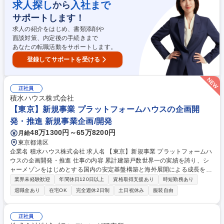
を推進【詳細】1：パートナー企業の戦略と事業領域、ベトナム市場を理
求人探し
入社まで
から
解し、事業拡充に必要なコンテンツを検討、調達 2：調達したコンテンツ
サポートします！
についてビジネスモデルの仮説を立案し、パイロット事業を通して仮説検
証する 3.：パートナー企業に対して、コンテンツの営業戦略・施策立案の
求人の紹介をはじめ、書類添削や
サポートを行う4. 一連の作業工程を見える化,フロー構築 募集職種 東南ア
面談対策、内定後の手続きまで
ジア(ベトナム)事業におけるサービス開発・現地法人の事業展開支援
あなたの転職活動をサポートします。
登録してサポートを受ける
正社員
積水ハウス株式会社
【東京】新規事業 プラットフォームハウスの企画開
発・推進 新規事業企画/開発
48万1300円～65万8200円
月給
東京都港区
企業名 積水ハウス株式会社 求人名 【東京】新規事業 プラットフォームハ
ウスの企画開発・推進 仕事の内容 累計建築戸数世界一の実績を誇り、シ
ャーメゾンをはじめとする国内の安定基盤構築と海外展開による成長を実
現。残業削減、育休取得100%等、働き方改善も推進。そんな当社にて、
業界未経験歓迎
年間休日120日以上
資格取得支援あり
時短勤務あり
サービス企画をお任せします。 【概要】これまで当社で培ってきた、安
退職金あり
在宅OK
完全週休2日制
土日祝休み
服装自由
全、安心、快適性を基盤として、PLATFORM HOUSE touchのサービス構
築を行っています。「健康」「つながり」「学び」の領域に対して、IoT
とAIをフル活用することで、お客さまへ無形資産のサービスを提供しま
正社員
す。 【詳細】■新たなサービスアイデアを創出 ■仮説検証を重ねながら形