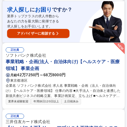
業企画 ■海外事業会社の経営・営業支援、管理 （事業戦略の策定、営業及
び財務経理、法務・人事などの経営基盤強化などの支援） ■事業規模：国
求人探し
お困り
に
ですか？
内外50事業会社、200拠点、12000人の仲間がおり、この中で主に海外の
業界トップクラスの求人件数から
事業体の本社担当として数社ご担当いただきます 募集職種 【名古屋】海
あなたの力を最大限に発揮できる
外事業企画（ロジスティクス事業第一部 米欧事業グループ）
求人探しをお手伝いします。
アドバイザーに相談する
正社員
ソフトバンク株式会社
事業戦略・企画(法人・自治体向け)【ヘルスケア・医療
領域】 事業企画
42万7250円～68万8000円
月給
東京都港区
企業名 ソフトバンク株式会社 求人名 事業戦略・企画（法人・自治体向
け）【ヘルスケア・医療領域】 仕事の内容 ■大手法人・自治体と連携した
新規共創ビジネスの戦略立案、事業計画策定、立ち上げ ■ヘルスケアデー
タ利活用に関する新規事業の戦略立案、事業計画策定、立ち上げ ■営業部
業界未経験歓迎
年間休日120日以上
土日祝休み
門と連携した事業企画（事業構想、事業展開シナリオ、事業計画策定） ■
共創型プロジェクトの推進（社内承認、PoC、サービス開発計画策定な
ど） ■ビジネスモデル／サービスモデルの詳細設計 ■事業オペレーション
正社員
設計（事業運営体制、営業・マーケティング戦略立案） 募集職種 事業戦
三井住友カード株式会社
略・企画（法人・自治体向け）【ヘルスケア・医療領域】