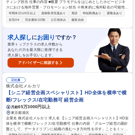
ティング担当 仕事の内容 ■概要 プラモデルをはじめとしたホビービジネ
スにおける海外営業・プロモーション担当 ※将来的に海外駐在の可能性が
ございます ※ご経験に応じ、国内営業から担当いただく場合がございます
年間休日120日以上
資格取得支援あり
英語
時短勤務あり
退職金あり
（選考内でご相談） 【具体的には】 ・ガンプラやポケプラをはじめとす
在宅OK
完全週休2日制
土日祝休み
服装自由
るプラモデル商品の海外拡販や新商品導入に向けたマーケティング戦略立
案と実行 ・海外の販売代理店や法人との商談、商品/サービスの案内、受
注、出荷指示、入金確認等 ・現地イベント、店頭施策、WEBプロモーシ
求人探し
お困り
に
ですか？
ョン等の販促活動の実行と管理 募集職種 【ホビーマーケティング部】海
業界トップクラスの求人件数から
外マーケティング担当
あなたの力を最大限に発揮できる
求人探しをお手伝いします。
アドバイザーに相談する
正社員
株式会社メルカリ
【シニア経営企画スペシャリスト】HD全体を横串で横
断/フレックス/在宅勤務可 経営企画
65万3000円以上
月給
東京都港区
企業名 株式会社メルカリ 求人名 【シニア経営企画スペシャリスト】HD全
体を横串で横断/フレックス/在宅勤務可 仕事の内容 「グループ経営の羅針
盤として、データドリブンに組織の進むべき方向性を示す」ことをミッシ
ョンに、グループ全体の事業ポートフォリオの検討・最適化を通じて、経
年間休日120日以上
資格取得支援あり
転勤なし
時短勤務あり
在宅OK