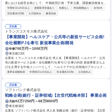
業における経営企画として、 中期経営計画・予算立案、課題解決推進を通
じて、経営陣をはじめ関係者との合意形成を図り、 事業の持続的成長を牽
年間休日120日以上
資格取得支援あり
転勤なし
時短勤務あり
在宅OK
引いただきます。 ■予算策定と予実管理、中期計画策定 ■KPIや財務数値に
完全週休2日制
土日祝休み
服装自由
基づく経営意思決定の推進、経営企画、会議体の運営 事業における課題解
決推進、並びに各種部門横断プロジェクトの立案、推進■投資提案に対す
るエコノミクスの精査、投資基準等のルール策定、運用■ビジネスフレー
正社員
ムワークを用いたビジネススキーム、マネタイズロジック、ROI算出、事
トランスコスモス株式会社
業計画（KPIと売上コストシミュレーション）策定等 募集職種 【経営企画
【事業開発】ヘルスケア・公共等の新規サービス企画!
スペシャリスト】Mercari(Marketplace事業)フルフレックス/在宅可
全社横断PJを牽引 新規事業企画/開発
700万円～1000万円
年俸
東京都23区
企業名 トランスコスモス株式会社 求人名 【事業開発】ヘルスケア・公共
等の新規サービス企画！全社横断PJを牽引◎ 仕事の内容 新規事業立ち上
げを主導する中核メンバーとして、ヘルスケアや公共領域のプロジェクト
を牽引。提案構築から実行管理まで一気通貫で担い、スピード感を持って
業界未経験歓迎
年間休日120日以上
完全週休2日制
土日祝休み
事業成長に直結する業務を遂行いただきます。 市場調査やアイデア創出等
の新規事業機会の探索・企画立案から、顧客ニーズの把握・競合分析まで
幅広く担当します。収支・リソース等の事業計画策定、パートナー企業と
正社員
の交渉や契約締結も主導。さらにプロジェクト推進・実行管理として社内
ソフトバンク株式会社
外の調整や進捗管理を行うほか、既存事業の拡大施策も実行。健康増進B
戦略企画(銀行・証券領域)【次世代戦略本部】 事業企画
POや統合事務センター構想などの最前線で、課題発見からサービス構築
42万7250円～68万8000円
月給
まで裁量を持って推進できる環境です。 募集職種 【事業開発】ヘルスケ
東京都港区
ア・公共等の新規サービス企画！全社横断PJを牽引◎
企業名 ソフトバンク株式会社 求人名 戦略企画（銀行・証券領域）【次世