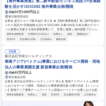
【海外事業推進】第二新卒歓迎/ビジネス英語力×営業経
験を活かす/1031082 海外事業企画/開発
30万1000円以上
月給
東京都世田谷区
企業名 楽天グループ株式会社 求人名 ★【海外事業推進】第二新卒歓迎/ビ
ジネス英語力×営業経験を活かす/1031082 仕事の内容 日本企業のグロー
バル展開を支援する海外調査事業にて、営業と連携し海外調査プロジェク
トを成功へ導くコアメンバーを募集。英語力を活かし、マーケティングの
業界未経験歓迎
年間休日120日以上
転勤なし
英語
退職金あり
プロへステップアップできる環境です。 ■顧客のニーズに応じた最適な海
在宅OK
完全週休2日制
土日祝休み
服装自由
外調査プランの提案・見積・スケジュール作成 ■受注後の調査オペレーシ
ョン円滑化に向けた、社内外チームとの折協やサポート ■売上拡大に向け
た営業戦略・プロモーション施策の立案および実行 ■市場動向や競合分析
正社員
に基づく戦略提案、新規プロダクトの開発支援 ■海外調査パートナーやグ
株式会社学研ホールディングス
ローバル社との連携、進捗・品質管理、新規開拓 募集職種 ★【海外事業
東南アジア(ベトナム)事業におけるサービス開発・現地
推進】第二新卒歓迎/ビジネス英語力×営業経験を活かす/1031082
法人の事業展開支援 新規事業企画/開発
40万円以上
月給
東京都品川区
企業名 株式会社学研ホールディングス 求人名 東南アジア(ベトナム)事業
におけるサービス開発・現地法人の事業展開支援 仕事の内容 【ミッショ
ン】東南アジア事業チームでベトナム現地のパートナー企業における新規
事業創出や日本市場進出を支援すること等を通じてパートナー企業のバリ
業界未経験歓迎
転勤なし
英語
在宅OK
完全週休2日制
土日祝休み
ューを高めること。学研グループ内外から東南アジア（ベトナ ム市場)に
められる商品やサービスを調達し、パートナー企業とともにプロジェクト