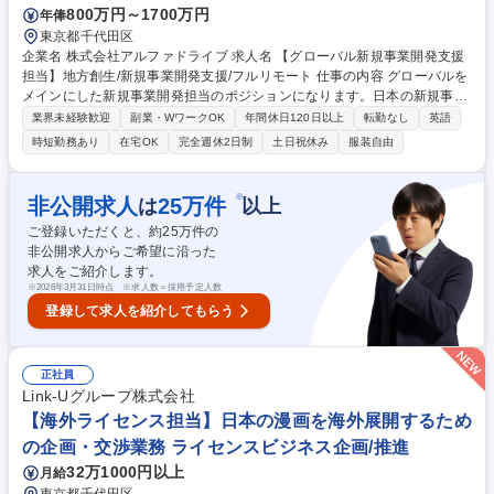
800万円～1700万円
年俸
東京都千代田区
企業名 株式会社アルファドライブ 求人名 【グローバル新規事業開発支援
担当】地方創生/新規事業開発支援/フルリモート 仕事の内容 グローバルを
メインにした新規事業開発担当のポジションになります。日本の新規事業
やスタートアップのプロダクトを海外に輸出する、もしくは海外の新規事
業界未経験歓迎
副業・WワークOK
年間休日120日以上
転勤なし
英語
業やスタートアップを日本に輸入する仕事になります。 【具体的には】◇
時短勤務あり
在宅OK
完全週休2日制
土日祝休み
服装自由
海外の取引先とのディールメイク、交渉 ◇新規海外取引先の調査開拓 ◇
プロダクトに関する国内・海外市場調査 ◇新規事業輸出メインの仕事 ◇
輸出入に関する規制やガイドラインの調査・対応 ◇国内・海外での販売体
※
非公開求人
25
万件
は
以上
制の構築・パートナー開拓 ◇ローカライズ開発体制の構築 募集職種 【グ
ご登録いただくと、約
25
万件の
ローバル新規事業開発支援担当】地方創生/新規事業開発支援/フルリモー
非公開求人からご希望に沿った
ト
求人をご紹介します。
※
2026年3月31日時点 ※求人数＝採用予定人数
登録して求人を紹介してもらう
正社員
Link‐Uグループ株式会社
【海外ライセンス担当】日本の漫画を海外展開するため
の企画・交渉業務 ライセンスビジネス企画/推進
32万1000円以上
月給