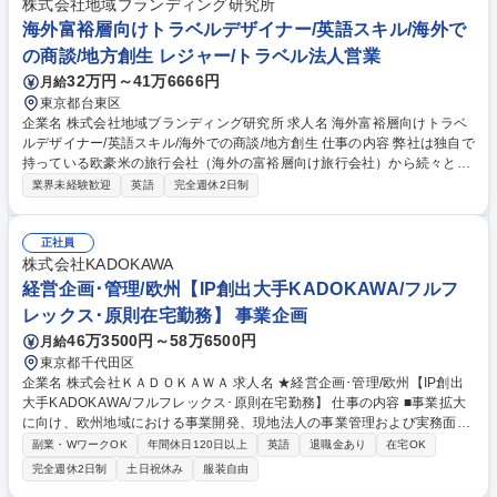
株式会社地域ブランディング研究所
成、事業構想・価値設計・関係部署連携を通じて持続可能なサービスとし
海外富裕層向けトラベルデザイナー/英語スキル/海外で
て推進 ■チームマネジメント 募集職種 【東京】新規事業 プラットフォー
の商談/地方創生 レジャー/トラベル法人営業
ムハウスの企画開発・推進
32万円～41万6666円
月給
東京都台東区
企業名 株式会社地域ブランディング研究所 求人名 海外富裕層向けトラベ
ルデザイナー/英語スキル/海外での商談/地方創生 仕事の内容 弊社は独自で
持っている欧豪米の旅行会社（海外の富裕層向け旅行会社）から続々と手
配リクエストがあります。弊社がネットワークを持つ国内の特別な文化体
業界未経験歓迎
英語
完全週休2日制
験や人を繋げて旅程の企画手配を担当いただきます。 訪日旅行代理店の開
拓・商談、旅程企画対応の問い合わせ申し込み対応、体験ツアー企画、各
体験やガイド、移動方法、飲食店等旅程の企画手配、当日の施設・ガイド
正社員
の受け入れ状況の確認・フォロー、体験プログラムの紹介資料（英語）作
株式会社KADOKAWA
成、問合わせ状況の分析やマーケティング、自社で新規に企画したツアー
経営企画･管理/欧州【IP創出大手KADOKAWA/フルフ
のモニター参加要請調整連絡、イベントやEXPO、国内外の展示会などで
レックス･原則在宅勤務】 事業企画
の商談、売り上げ管理や請求 募集職種 海外富裕層向けトラベルデザイナ
46万3500円～58万6500円
月給
ー/英語スキル/海外での商談/地方創生
東京都千代田区
企業名 株式会社ＫＡＤＯＫＡＷＡ 求人名 ★経営企画･管理/欧州【IP創出
大手KADOKAWA/フルフレックス･原則在宅勤務】 仕事の内容 ■事業拡大
に向け、欧州地域における事業開発、現地法人の事業管理および実務面の
サポートをお任せします。 ★拡大中の欧州事業/フルフレックス･リモート
副業・WワークOK
年間休日120日以上
英語
退職金あり
在宅OK
ワーク制度で働き易さ◎★ Europe HQは、KADOKAWAグループの日本拠
完全週休2日制
土日祝休み
服装自由
点、海外拠点、現地法人の担当者との連携を通じ欧州事業を拡大中。KAD