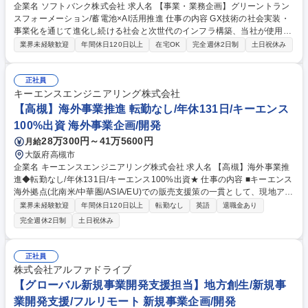
企業名 ソフトバンク株式会社 求人名 【事業・業務企画】グリーントラン
スフォーメーション/蓄電池×AI活用推進 仕事の内容 GX技術の社会実装・
事業化を通じて進化し続ける社会と次世代のインフラ構築、当社が使用す
るカーボンニュートラル電力の調達・最適化の推進をミッションに、GX
業界未経験歓迎
年間休日120日以上
在宅OK
完全週休2日制
土日祝休み
戦略の立案、全社関連プロジェクト推進を担います。 ■脱炭素エネルギー
や省エネルギーに関する調査・分析・レポート、重要会議体への付議対応
など ■GXに関する戦略および企画の策定・推進業務 ■地方分散データセン
正社員
ター向け電力調達の検討 ■エネルギーマネジメント／カーボンニュートラ
キーエンスエンジニアリング株式会社
ル関連ソリューションのビジネス化推進 ■GXに関する経営層の特命事項対
【高槻】海外事業推進 転勤なし/年休131日/キーエンス
応■当本部の運営に関わる業務企画と推進■社内外のアライアンス推進 募
100%出資 海外事業企画/開発
集職種 【事業・業務企画】グリーントランスフォーメーション/蓄電池×AI
28万300円～41万5600円
月給
活用推進
大阪府高槻市
企業名 キーエンスエンジニアリング株式会社 求人名 【高槻】海外事業推
進◆転勤なし/年休131日/キーエンス100%出資★ 仕事の内容 ■キーエンス
海外拠点(北南米/中華圏/ASIA/EU)での販売支援策の一貫として、現地アフ
ターサービス部門の体制強化・拡大に向けた企画・推進を担当していただ
業界未経験歓迎
年間休日120日以上
転勤なし
英語
退職金あり
きます。（技術的な知識は技術メンバーがいるため不要） 【具体的な業
完全週休2日制
土日祝休み
務】■海外現地法人での修理対応拡大に向けた体制強化（採用・育成）に
ついての現地管理者との協議や推進 ※海外現地法人への出張や英語を使っ
たWeb会議、メール対応が頻繁にございます。 ■海外現地法人への技術移
正社員
管や指導の企画立案と実現に向けた関係各部署と調整や連携 ■キーエンス
株式会社アルファドライブ
製品の修理に関する問合せ対応とオペレーション、管理、対応面の指導 募
【グローバル新規事業開発支援担当】地方創生/新規事
集職種 【高槻】海外事業推進◆転勤なし/年休131日/キーエンス100%出資
業開発支援/フルリモート 新規事業企画/開発
★