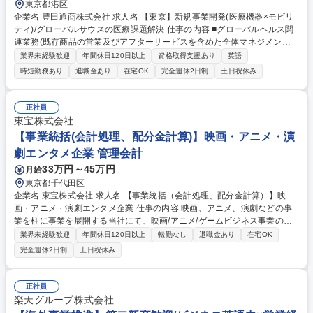
東京都港区
企業名 豊田通商株式会社 求人名 【東京】新規事業開発(医療機器×モビリ
ティ)/グローバルサウスの医療課題解決 仕事の内容 ■グローバルヘルス関
連業務(既存商品の営業及びアフターサービスを含めた全体マネジメント
や新規商品開発及びパートナーの開拓)やODAビジネスの推進(入札ビジネ
業界未経験歓迎
年間休日120日以上
資格取得支援あり
英語
スの一連業務の遂行)をお任せします。 【募集背景】医療機器xモビリティ
時短勤務あり
退職金あり
在宅OK
完全週休2日制
土日祝休み
の掛け合わせのビジネスとして、ワクチン保冷輸送車、X線診断車を手掛
けており、ワクチン保冷輸送車は付加価値を付け、市場特性に合わせた取
り組み、X線診断車は国際保健機関を通した販売と次のステージを目指し
正社員
ています。医療機器メーカーとの接点も多くあり、日本政府無償ODAや国
東宝株式会社
際調達をベースとした新たなビジネス構築の可能性を広げていきたいと考
【事業統括(会計処理、配分金計算)】映画・アニメ・演
えております。 募集職種 【東京】新規事業開発(医療機器×モビリティ)/グ
劇エンタメ企業 管理会計
ローバルサウスの医療課題解決
33万円～45万円
月給
東京都千代田区
企業名 東宝株式会社 求人名 【事業統括（会計処理、配分金計算）】映
画・アニメ・演劇エンタメ企業 仕事の内容 映画、アニメ、演劇などの事
業を柱に事業を展開する当社にて、映画/アニメ/ゲームビジネス事業の戦
略推進における会計処理、配分金計算をお任せします。※経理・財務経験
業界未経験歓迎
年間休日120日以上
転勤なし
退職金あり
在宅OK
者歓迎です。 ・映画/アニメ事業の会計伝票処理を主とした経理業務・損
完全週休2日制
土日祝休み
益計算 ・各作品の著作権者(幹事会社・ライセンサー・原作者・脚本家・
監督等)に対する配分および権利処理業務(レポート作成・報告・支払等) ・
上記の業務で使用する配分金計算システムの管理・運用 ・各営業部門にま
正社員
たがる庶務業務 募集職種 【事業統括（会計処理、配分金計算）】映画・
楽天グループ株式会社
アニメ・演劇エンタメ企業