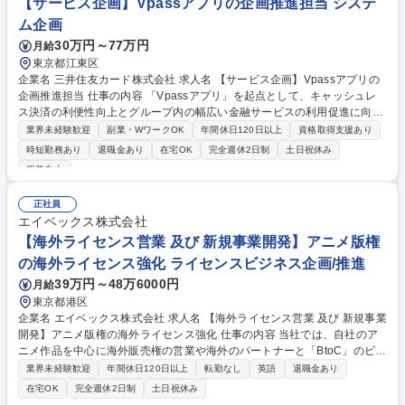
【サービス企画】Vpassアプリの企画推進担当 システ
ム企画
30万円～77万円
月給
東京都江東区
企業名 三井住友カード株式会社 求人名 【サービス企画】Vpassアプリの
企画推進担当 仕事の内容 「Vpassアプリ」を起点として、キャッシュレ
ス決済の利便性向上とグループ内の幅広い金融サービスの利用促進に向
け、顧客のデジタル体験の高度化を推進することがミッションです。 ■主
業界未経験歓迎
副業・WワークOK
年間休日120日以上
資格取得支援あり
力アプリにおける新機能やサービスの企画立案、ユーザー体験向上に向け
時短勤務あり
退職金あり
在宅OK
完全週休2日制
土日祝休み
た継続的な改善提案の実行 ■各ビジネス部門や商品所管と緊密に連携し
服装自由
た、新規企画の立ち立ち上げからKPI設計および利用促進の推進 ■最新の
市場環境やユーザー行動の緻密な分析に基づく、キャッシュレス決済領域
正社員
の新規サービス企画立案 募集職種 【サービス企画】Vpassアプリの企画
エイベックス株式会社
推進担当
【海外ライセンス営業 及び 新規事業開発】アニメ版権
の海外ライセンス強化 ライセンスビジネス企画/推進
39万円～48万6000円
月給
東京都港区
企業名 エイベックス株式会社 求人名 【海外ライセンス営業 及び 新規事業
開発】アニメ版権の海外ライセンス強化 仕事の内容 当社では、自社のア
ニメ作品を中心に海外販売権の営業や海外のパートナーと「BtoC」のビジ
ネス開発などを行っており、本ポジションは映像作品や関連商品を世界中
業界未経験歓迎
年間休日120日以上
転勤なし
英語
退職金あり
に届けることをミッションとしております。 【海外へのライセンス】■ア
在宅OK
完全週休2日制
土日祝休み
ニメと実写の版権をアジア・欧米の映像会社へライセンスするための営業