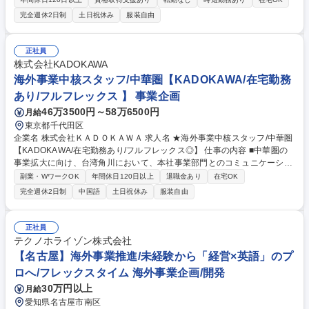
営陣の迅速かつ的確な意思決定を支援します。 ■メルカリグループ全体の
完全週休2日制
土日祝休み
服装自由
予算策定と予実管理、中期計画策定にかかる方針提案、現場展開及び全体
取りまとめ ■KPIや財務数値に基づく経営意思決定推進、経営企画 ■海外含
むグループ横断プロジェクトの立案、推進 ■管理会計に関するルールやイ
正社員
ンフラの構築（システム化を含む） 募集職種 【シニア経営企画スペシャ
株式会社KADOKAWA
リスト】HD全体を横串で横断/フレックス/在宅勤務可
海外事業中核スタッフ/中華圏【KADOKAWA/在宅勤務
あり/フルフレックス 】 事業企画
46万3500円～58万6500円
月給
東京都千代田区
企業名 株式会社ＫＡＤＯＫＡＷＡ 求人名 ★海外事業中核スタッフ/中華圏
【KADOKAWA/在宅勤務あり/フルフレックス◎】 仕事の内容 ■中華圏の
事業拡大に向け、台湾角川において、本社事業部門とのコミュニケーショ
ンや事業管理業務を担当。★拡大中の中華圏事業/中華圏子会社の既存事業
副業・WワークOK
年間休日120日以上
退職金あり
在宅OK
及び新規事業(MA等の開発含む)推進/リモートワーク可★ 【概要】中華圏
完全週休2日制
中国語
土日祝休み
服装自由
(中国/台湾/香港)の事業拡大に向け、本社およびグループ各社と連携を取
り、社内外、国内外のステークホルダー(関係部署/自社拠点/JVパートナー/
取引等)の間に立ち、事業推進を力強く進めると同時に、在京組織の取り
正社員
まとめや事業・財務管理系の役割も担って頂く方を募集。 【配属先】KA
テクノホライゾン株式会社
DOKAWA海外事業グループ Greater China Headquarters(中華圏HQ) 募
【名古屋】海外事業推進/未経験から「経営×英語」のプ
集職種 ★海外事業中核スタッフ/中華圏【KADOKAWA/在宅勤務あり/フル
ロへ/フレックスタイム 海外事業企画/開発
フレックス◎】
30万円以上
月給
愛知県名古屋市南区