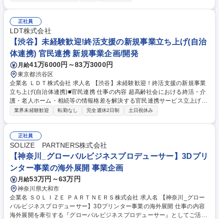
拓・事業企画を担うポジションです。 ■アメリカ市場における「CoCo壱
番屋」の出店戦略・事業計画の立案と実行 ■現地法人やパートナー企業と
の折衝、進捗管理およびリレーション構築 ■マーケティングリサーチ、現
正社員
地ニーズに合わせたメニュー・サービスの企画 ■新規出店に伴う各種手続
LDT株式会社
き、契約実務のサポートおよび開拓業務 ■現地店舗の運営状況のモニタリ
【渋谷】未経験歓迎!終活支援の新規事業立ち上げ(自治
ングおよび業績改善に向けた指導・支援など 募集職種 アメリカ市場の海
体連携) 官民連携 新規事業企画/開発
外事業開発★英語力を武器にグローバル市場へ挑む◎
41万6000円～83万3000円
月給
東京都渋谷区
企業名 ＬＤＴ株式会社 求人名 【渋谷】未経験歓迎！終活支援の新規事業
立ち上げ(自治体連携)■官民連携 仕事の内容 超高齢社会における終活・介
護・老人ホーム・相続等の情報格差を解決する官民連携サービス立上げ。
自治体や地域包括支援センターとの関係構築を通じて、高齢者やそのご家
業界未経験歓迎
転勤なし
完全週休2日制
土日祝休み
族が適切な支援へつながる仕組みを広げます 【具体的には】全国の自治
体・地域包括支援センター・医療機関等に対し、『やさしい終活ハンドブ
ック』の設置・活用提案を行います。終活、介護、老人ホーム、葬儀、相
正社員
続、不動産売却などの情報を住民へ届けることで、「どこに相談すればい
SOLIZE PARTNERS株式会社
いかわからない」という課題を解決。住民サービス向上と自治体の相談対
【神奈川_グローバルビジネスプロデューサー】3Dプリ
応負荷軽減の両立を実現します。 【働きやすさ】有給取得率90%以上。1
ンター事業の海外展開 事業企画
時間単位で取得できます。 募集職種 【渋谷】未経験歓迎！終活支援の新
53万円～63万円
月給
規事業立ち上げ(自治体連携)■官民連携
神奈川県大和市
企業名 ＳＯＬＩＺＥ ＰＡＲＴＮＥＲＳ株式会社 求人名 【神奈川_グロー
バルビジネスプロデューサー】3Dプリンター事業の海外展開 仕事の内容
海外展開を牽引する『グローバルビジネスプロデューサー』としてご活躍