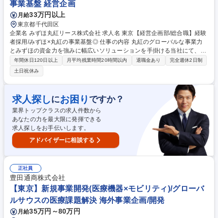
事業基盤 経営企画
33万円以上
月給
東京都千代田区
企業名 みずほ丸紅リース株式会社 求人名 東京【経営企画部/総合職】経験
者採用/みずほ×丸紅の事業基盤◎ 仕事の内容 丸紅のグローバルな事業力
とみずほの資金力を強みに幅広いソリューションを手掛ける当社にて、経
営課題の分析や中期経営計画の策定・推進等を担う体制の強化を図るた
年間休日120日以上
月平均残業時間20時間以内
退職金あり
完全週休2日制
め、同業務の経験を有する人材を募集します。 総合企画部は経営計画の策
土日祝休み
定・推進、経営管理の高度化、リスク管理・ガバナンス強化等の幅広い業
務を担っています。 【業務詳細】▼中期経営計画・年度計画の策定および
進捗管理▼予算作成、業績管理、経営分析▼取締役会や経営会議等の会議
求人探し
お困り
に
ですか？
体運営、株主対応▼グループ会社管理およびガバナンス体制の整備・強化
業界トップクラスの求人件数から
▼全社横断プロジェクトの企画・推進▼リスク管理およびコンプライアン
あなたの力を最大限に発揮できる
ス関連業務 募集職種 東京【経営企画部/総合職】経験者採用/みずほ×丸紅
求人探しをお手伝いします。
の事業基盤◎
アドバイザーに相談する
正社員
豊田通商株式会社
【東京】新規事業開発(医療機器×モビリティ)/グローバ
ルサウスの医療課題解決 海外事業企画/開発
35万円～80万円
月給