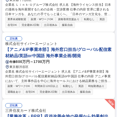
東京都千代田区
企業名 Ｌｉｎｋ‐Ｕグループ株式会社 求人名 【海外ライセンス担当】日本
の漫画を海外展開するための企画・交渉業務 仕事の内容 世界に愛される
日本マンガを、あなたの手でもっと遠くへ。「日本のマンガ文化を、世界
中のファンへ最高の形で届けたい」私たちが求めているのは、そんな想い
業界未経験歓迎
副業・WワークOK
資格取得支援あり
転勤なし
英語
をビジネスの力で形にできる仲間です！ 言葉の壁や文化の違いを超えて、
在宅OK
完全週休2日制
土日祝休み
服装自由
一歩ずつ信頼を築き、一つの作品を世界中のファンへとつないでいく。 あ
なたの丁寧な一通や粘り強い交渉が、日本マンガの未来を大きく変えてい
きます。 ■海外市場向けマンガIPのライセンス取得交渉・契約交渉■既存
正社員
パートナーとのリレーションマネジメント・継続取引拡大■海外市場ニー
株式会社サイバーエージェント
ズに基づく作品選定・企画提案■契約条件（地域、言語、期間、独占/非独
【アニメ&IP事業本部】海外窓口担当/グローバル配信素
占等）の調整 募集職種 【海外ライセンス担当】日本の漫画を海外展開す
材納品/英語or中国語 海外事業企画/開発
るための企画・交渉業務
800万円～1700万円
年俸
東京都渋谷区
企業名 株式会社サイバーエージェント 求人名 【アニメ&IP事業本部】海
外窓口担当/グローバル配信素材納品/英語or中国語 仕事の内容 アニメ事業
において、主幹事作品を中心に海外セールスにおける納品業務をご担当い
ただきます。特に、素材納品に関わるプロジェクト管理や推進を期待して
副業・WワークOK
年間休日120日以上
転勤なし
英語
時短勤務あり
います。 【具体的な業務】 ■海外の配信プラットフォームへの配信素材の
退職金あり
在宅OK
完全週休2日制
土日祝休み
服装自由
納品業務 ・海外のライセンシーへの宣伝素材の監修と納品業務 ・製作委
員会の窓口業務 ・納品業務設計や業務効率化の推進 募集職種 【アニメ&I
P事業本部】海外窓口担当/グローバル配信素材納品/英語or中国語
正社員
三井住友カード株式会社
【業務改革・BPR】収益改善余地の発掘から効果創出