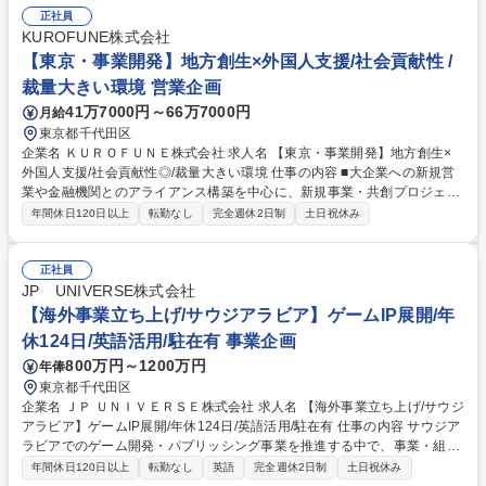
正社員
KUROFUNE株式会社
【東京・事業開発】地方創生×外国人支援/社会貢献性 /
裁量大きい環境 営業企画
41万7000円～66万7000円
月給
東京都千代田区
企業名 ＫＵＲＯＦＵＮＥ株式会社 求人名 【東京・事業開発】地方創生×
外国人支援/社会貢献性◎/裁量大きい環境 仕事の内容 ■大企業への新規営
業や金融機関とのアライアンス構築を中心に、新規事業・共創プロジェク
トの開発を担当。社会的インパクトのある事業づくりに、初期メンバーと
年間休日120日以上
転勤なし
完全週休2日制
土日祝休み
して携わっていただきます。 【具体例】■新規顧客開拓施策の企画・実
行、契約締結までの調整 ■アライアンス戦略設計・パートナー企業との提
携交渉 ■Jリーグ共催イベント「KUROFUNE CUP」の企画・運営 ■自治
正社員
体・地域金融機関との共創プロジェクト推進 ★新規事業・地域共創・アラ
JP UNIVERSE株式会社
イアンス推進の経験を活かし、事業立ち上げフェーズから携わりたい方に
【海外事業立ち上げ/サウジアラビア】ゲームIP展開/年
最適なポジションです★ 募集職種 【東京・事業開発】地方創生×外国人支
休124日/英語活用/駐在有 事業企画
援/社会貢献性◎/裁量大きい環境
800万円～1200万円
年俸
東京都千代田区
企業名 ＪＰ ＵＮＩＶＥＲＳＥ株式会社 求人名 【海外事業立ち上げ/サウジ
アラビア】ゲームIP展開/年休124日/英語活用/駐在有 仕事の内容 サウジア
ラビアでのゲーム開発・パブリッシング事業を推進する中で、事業・組
織・運営基盤の初期構築や現地パートナー、政府系機関、投資家との折
年間休日120日以上
転勤なし
英語
完全週休2日制
土日祝休み
衝・調整、および日本本社とのブリッジ業務をお任せします。 具体的に