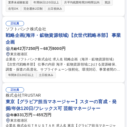
に取り組んでいます。現在の組織は中華圏に強いメンバーが多く在籍して
業界未経験歓迎
年間休日120日以上
月平均残業時間20時間以内
英語
いる為、他エリアでの市場開拓をリードいただきます 日本拠点をベースに
在宅OK
完全週休2日制
土日祝休み
新規海外市場（EMEA・南米）における事業開発業務全般をお任せしま
す。 ・主にIT-BPO事業ドメインを中心とした新規市場の調査、参入戦略
の策定 ・現地パートナー企業の発掘およびパートナーシップ構築 【組織
正社員
ミッション】中期計画におけるグローバル事業展開強化に向けた新規市場
ソフトバンク株式会社
開拓 ※業務変更の範囲：会社が定める業務 募集職種 【海外0⇒1】グロー
戦略企画(海洋・鉱物資源領域)【次世代戦略本部】 事業
バル事業開発・新規市場開拓｜次期事業責任者候補
企画
42万7250円～68万8000円
月給
東京都港区
企業名 ソフトバンク株式会社 求人名 戦略企画（海洋・鉱物資源領域）
【次世代戦略本部】 仕事の内容 海洋・鉱物資源領域における資源確保、
調査・探査の高度化、サプライチェーン強靭化、環境対応、事業者間のデ
ータ連携といった重要課題に対し、当社グループの事業基盤・顧客基盤・
年間休日120日以上
土日祝休み
データ・サービスアセット、な らびにAI・クラウド・デジタル技術を活用
し、次世代の資源開発・活用を支える業界横断プラットフォームの戦略企
画を推進 次世代デジタル社会インフラならびに次世代デジタル社会インフ
正社員
ラを土台とした事業創造・戦略企画 ■海洋・鉱物資源事業者、業界団体、
株式会社TRUSTAR
関連サービス事業者などへのニーズヒアリング、課題整理、仮説構築 募集
東京【グラビア担当マネージャー】スターの育成・発
職種 戦略企画（海洋・鉱物資源領域）【次世代戦略本部】
掘/年休120日/フレックス可 芸能マネージャー
331万円～455万円
年俸
東京都港区
企業名 株式会社ＴＲＵＳＴＡＲ 求人名 東京【グラビア担当マネージャ