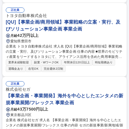
は、新規法人の設立企画や事業計画策定、採用・労務管理体制の設計な
ど、事業成立に不可欠な基盤づくりを幅広く担当します。立ち上げフェー
正社員
ズのため職務範囲は固定せず、現地オペレーションの統括まで柔軟に担っ
トヨタ自動車株式会社
ていただく予定です。日常的に英語を使用し、将来的にはサウジアラビア
[QU]【事業企画/商用領域】事業戦略の立案・実行、及
への赴任・駐在の可能性もあるため、グローバルな舞台で一から事業を創
びソリューション事業企画 事業企画
り上げる圧倒的な裁量とやりがいを得られる環境です。 募集職種 【海外
42万円以上
月給
事業立ち上げ/サウジアラビア】ゲームIP展開/年休124日/英語活用/駐在有
愛知県豊田市
企業名 トヨタ自動車株式会社 求人名 [QU]【事業企画/商用領域】事業戦略
の立案・実行、及びソリューション事業企画 仕事の内容 ■世界のモビリテ
ィ産業をリードするトヨタにて、アライアンス活用を含めた商用車販売、
バリューチェーン強化、ソリューション提供の観点で、グローバルでの戦
業界未経験歓迎
副業・WワークOK
年間休日120日以上
時短勤務あり
略・戦術を描き、企画から実行まで推進いただきます。 【詳細】(1)商用
退職金あり
在宅OK
完全週休2日制
事業戦略の立案と実行推進 ■アライアンス戦略(供給・開発等) ■日本、ア
ジアを中心としたグローバルでの販売、バリューチェーン強化 ■中長期経
営計画の策定 (2)商用ソリューションの事業企画 ■ソリューション毎に、
正社員
市場、競合、提供価値分析から、商流、マネタイズ方法、事業性、リスク
株式会社セガ
対応立案までを、プロジェクト関係者と共に企画 募集職種 [QU]【事業企
【事業企画・事業開発】海外を中心としたエンタメの新
画/商用領域】事業戦略の立案・実行、及びソリューション事業企画
規事業展開/フレックス 事業企画
43万7500円以上
月給
東京都品川区
企業名 株式会社セガ 求人名 【事業企画・事業開発】海外を中心としたエ
ンタメの新規事業展開/フレックス 仕事の内容 セガの新規事業/新興地域/新