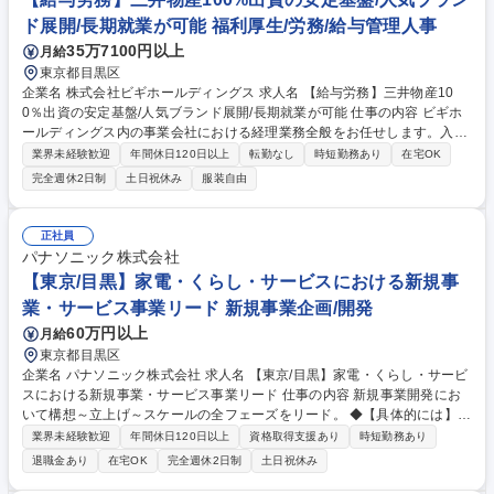
ド展開/長期就業が可能 福利厚生/労務/給与管理人事
35万7100円以上
月給
東京都目黒区
企業名 株式会社ビギホールディングス 求人名 【給与労務】三井物産10
0％出資の安定基盤/人気ブランド展開/長期就業が可能 仕事の内容 ビギホ
ールディングス内の事業会社における経理業務全般をお任せします。入力
や仕訳といった日次業務から月次決算まで幅広く担当していただきます。
業界未経験歓迎
年間休日120日以上
転勤なし
時短勤務あり
在宅OK
企業運営の根幹を支え、中核メンバーとして活躍できる環境です。 ■子会
完全週休2日制
土日祝休み
服装自由
社メルローズにおける給与計算および社会保険関連手続き ■従業員の勤怠
管理およびデータ集計 ■社員の異動、入退社に伴う各種手続きの実行 ■社
員からの労務関連の相談受付・対応サポート ■ビギHD採用として安定し
正社員
た基盤を持ちながら、出向先のメルローズ本社にて現場に近い距離で従業
パナソニック株式会社
員をサポートします。新規募集ポジションとして、これまでの経験を活か
【東京/目黒】家電・くらし・サービスにおける新規事
し即戦力としてご活躍いただけます。 募集職種 【給与労務】三井物産10
業・サービス事業リード 新規事業企画/開発
0％出資の安定基盤/人気ブランド展開/長期就業が可能
60万円以上
月給
東京都目黒区
企業名 パナソニック株式会社 求人名 【東京/目黒】家電・くらし・サービ
スにおける新規事業・サービス事業リード 仕事の内容 新規事業開発にお
いて構想～立上げ～スケールの全フェーズをリード。 ◆【具体的には】■
新規事業戦略・サービスの企画開発■ビジネスモデル設計（収益構造、提
業界未経験歓迎
年間休日120日以上
資格取得支援あり
時短勤務あり
供価値、サービス設計）■PoC（概念実証）■家電・ サービス・データに
退職金あり
在宅OK
完全週休2日制
土日祝休み
よる顧客体験の創出■事業立ち上げ～事業マネジメント（P/L責任）■ビジ