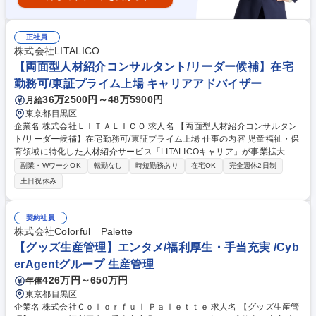
正社員
株式会社LITALICO
【両面型人材紹介コンサルタント/リーダー候補】在宅
勤務可/東証プライム上場 キャリアアドバイザー
36万2500円～48万5900円
月給
東京都目黒区
企業名 株式会社ＬＩＴＡＬＩＣＯ 求人名 【両面型人材紹介コンサルタン
ト/リーダー候補】在宅勤務可/東証プライム上場 仕事の内容 児童福祉・保
育領域に特化した人材紹介サービス「LITALICOキャリア」が事業拡大フ
ェーズのため、組織の中核人材となる両面型の人材紹介コンサルタントを
副業・WワークOK
転勤なし
時短勤務あり
在宅OK
完全週休2日制
積極募集します。 まずは現場のプレイヤーとして実績を積んでいただき、
土日祝休み
実績に応じて、将来的にリーダーなど管理職登用を期待したいポジション
です。【詳細】■求職者との電話やオンラインでの面談・キャリアアドバ
イス■希望にマッチする求人紹介■履歴書や職務経歴書の作成サポート・添
契約社員
削・面接練習■ご本人の魅力やアセスメント内容を盛り込んだ推薦状の作
株式会社Colorful Palette
成■法人側への推薦業務・面接日程調整・双方への入社前後のフォロー等
【グッズ生産管理】エンタメ/福利厚生・手当充実 /Cyb
募集職種 【両面型人材紹介コンサルタント/リーダー候補】在宅勤務可/東
erAgentグループ 生産管理
証プライム上場
426万円～650万円
年俸
東京都目黒区
企業名 株式会社Ｃｏｌｏｒｆｕｌ Ｐａｌｅｔｔｅ 求人名 【グッズ生産管