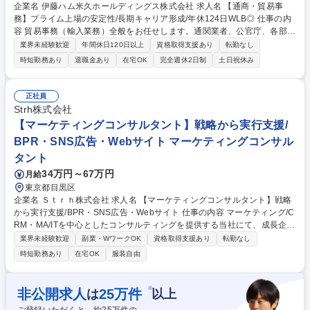
企業名 伊藤ハム米久ホールディングス株式会社 求人名 【通商・貿易事
務】プライム上場の安定性/長期キャリア形成/年休124日WLB◎ 仕事の内
容 貿易事務（輸入業務）全般をお任せします。通関業者、公官庁、各部署
と連携を取りながら進めていきます。 【1】契約スケジュール管理：売買
業界未経験歓迎
年間休日120日以上
資格取得支援あり
転勤なし
契約や船積みの依頼、日本到着までのスケジュール管理【2】通関書類の
時短勤務あり
退職金あり
在宅OK
完全週休2日制
土日祝休み
作成、管理【3】為替予約と海外送金：売買契約に基づく為替取得、及び
海外送金対応【4】倉入れ/通関スケジュール調整：乙仲業者や営業冷蔵冷
凍倉庫、自社担当者とのスケジュール調整作業【5】受渡明細の作成、売
正社員
付処理【6】海上保険処理：海上事故や通関後の品質クレーム等が発生し
Strh株式会社
た場合の保険求償処理対応 など 募集職種 【通商・貿易事務】プライム上
【マーケティングコンサルタント】戦略から実行支援/
場の安定性/長期キャリア形成/年休124日WLB◎
BPR・SNS広告・Webサイト マーケティングコンサル
タント
34万円～67万円
月給
東京都目黒区
企業名 Ｓｔｒｈ株式会社 求人名 【マーケティングコンサルタント】戦略
から実行支援/BPR・SNS広告・Webサイト 仕事の内容 マーケティング/C
RM・MA/ITを中心としたコンサルティングを提供する当社にて、成長企業
へのマーケティング戦略策定～オペレーション実行支援まで、一連のマー
業界未経験歓迎
副業・WワークOK
資格取得支援あり
転勤なし
ケティングコンサルティング業務をお任せいたします。 ■マーケティング
時短勤務あり
在宅OK
服装自由
戦略策定や各種マーケティング施策運用等の案件における案件管理■プロ
ジェクト管理■データ分析案件管理■プロジェクト推進■新規顧客開拓にむ
けた提案■事業計画策定及びチームマネジメントなど 【顧客】人材、Saa
※
非公開求人
25
万件
は
以上
S、SNSマーケティング等様々な業界・規模の成長企業 【案件】BPR、リ