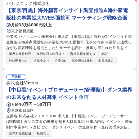
パナソニック株式会社
【東京/目黒】海外顧客インサイト調査推進&海外家電
販社の事業拡大/WEB面接可 マーケティング戦略企画
33万4000円以上
月給
東京都目黒区
企業名 パナソニック株式会社 求人名 【東京/目黒】海外顧客インサイト調
査推進＆海外家電販社の事業拡大/WEB面接可 仕事の内容 事業部と連携し
ながら顧客理解を起点としたリサーチを設計・推進し得られた知見をイン
サイトとして整理・提案していただくことを期待。★調査結果を単なるデ
業界未経験歓迎
年間休日120日以上
資格取得支援あり
英語
ータにとどめず、事業や施策に活かす示唆出しを担います ◆【具体的に
時短勤務あり
退職金あり
在宅OK
完全週休2日制
土日祝休み
は】■事業課題やテーマの整理、目的・論点の明確化■顧客理解に向けた仮
説構築■仮説検証に最適な調査手法の選定およびリサーチ設計（定性・定
量）■調査の推進・進行管理■調査結果の分析および顧客インサイトの抽出
正社員
■得られたインサイトをもとにした、事業・商品・マーケティング活動へ
株式会社Vintom
の示唆・提案 など 募集職種 【東京/目黒】海外顧客インサイト調査推進＆
【中目黒/イベントプロデューサー(管理職)】ダンス業界
海外家電販社の事業拡大/WEB面接可
の未来を創る人材募集 イベント企画
40万円～50万円
月給
東京都目黒区
企業名 株式会社Ｖｉｎｔｏｍ 求人名 【中目黒/イベントプロデューサー
(管理職)】ダンス業界の未来を創る人材募集◎ 仕事の内容 イベント・映像
制作事業を行う当社にて、ダンスイベントの企画制作・進行管理をお任せ
します。ダンサーや企業への提案営業、当日の運営、映像制作のディレク
業界未経験歓迎
転勤なし
ションまで幅広く担い、業界の「変革」に貢献できます。 【具体的には】