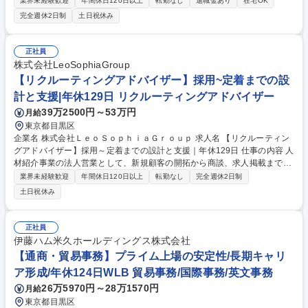
業界未経験歓迎
年間休日120日以上
転勤なし
退職金あり
在宅OK
場提案やチームでの試食プレゼンを行います。 大手量販店（スーパー等）
完全週休2日制
土日祝休み
や食肉卸企業に対して、自社の冷蔵ラム肉商品を提案します。NZに牧場
を所有しているため、仕入れから部位の選定、販売まで顧客のニーズに一
気通貫で応えられます。マーケティング部と連携したPOP提案や販売管理
正社員
も実施。 商談時はチームで試食を交えたプレゼンを行うなど、一体感を持
株式会社LeoSophiaGroup
って営業活動に取り組みます。ラムの魅力や認知を社会に訴求する、やり
【リクルーティングアドバイザー】採用~定着までの設
がいのあるお仕事です。 募集職種 目黒【食品営業】伊藤ハムG/ラム肉の
計と支援|年休129日 リクルーティングアドバイザー
提案/週1在宅/年休124日/フルフレックス
39万2500円～53万円
月給
東京都目黒区
企業名 株式会社ＬｅｏＳｏｐｈｉａＧｒｏｕｐ 求人名 【リクルーティン
グアドバイザー】採用～定着までの設計と支援｜年休129日 仕事の内容 人
材紹介事業の法人営業として、新規顧客の開拓から商談、求人掲載までを
一貫して担当いただきます。事業立ち上げの段階であり、顧客の人手不足
業界未経験歓迎
年間休日120日以上
転勤なし
完全週休2日制
の課題解決に寄り添い、事業基盤を形成いただける方をお待ちします。
土日祝休み
【具体的な業務内容】 ■テレアポや訪問といった従来の手法に留まらない
新規顧客の開拓 ■採用課題のヒアリングとコンサルティング ■求人票の作
成・条件調整 ■選考プロセスの推進とフォロー ■入社後の定着支援 募集職
正社員
種 【リクルーティングアドバイザー】採用～定着までの設計と支援｜年休
伊藤ハム米久ホールディングス株式会社
129日
【通商・貿易事務】プライム上場の安定性/長期キャリ
ア形成/年休124日WLB 貿易事務/国際事務/英文事務
26万5970円～28万1570円
月給
東京都目黒区