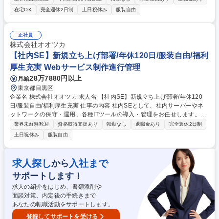
で、Webサイト制作を担って下さる方を大募集いたします！ 【具体的な
在宅OK
完全週休2日制
土日祝休み
服装自由
仕事内容】 ◇WEBサイト制作・改修 └ WordPressを用いたコーポレー
ト、LP、自社開発CMSなどのコーディング対応を行なっていただきま
す。 ◇扱っているサイト一例 自社/関連会社コーポレートサイト、ナイト
正社員
レジャーのポータルサイト、e-sportsサイト、リユース事業サイト、女性
株式会社オオツカ
向けメディアサイトetc. 募集職種 【クリエイティブ事業部】フロントエン
【社内SE】新規立ち上げ部署/年休120日/服装自由/福利
ド/HTMLコーダー/年休126日/健康経営◎
厚生充実 Webサービス制作進行管理
28万7880円以上
月給
東京都目黒区
企業名 株式会社オオツカ 求人名 【社内SE】新規立ち上げ部署/年休120
日/服装自由/福利厚生充実 仕事の内容 社内SEとして、社内サーバーやネ
ットワークの保守・運用、各種ITツールの導入・管理をお任せします。ま
ずは現状の把握から始め、徐々に社内のDX化（業務効率化）を推進して
業界未経験歓迎
資格取得支援あり
転勤なし
退職金あり
完全週休2日制
いただきます。 ■社内サーバー、ネットワーク、インフラの保守・運用・
土日祝休み
服装自由
管理 ■Microsoft 365への切り替え、運用管理 ■Salesforceの運用、カスタ
マイズ、活用提案 ■IT資産管理（PCセットアップ、ライセンス管理等） ■
外部ベンダーとの折衝・コントロール ■社内業務のDX化（ペーパーレス
求人探し
入社まで
から
化、RPA導入検討など） 募集職種 【社内SE】新規立ち上げ部署/年休120
サポートします！
日/服装自由/福利厚生充実
求人の紹介をはじめ、書類添削や
面談対策、内定後の手続きまで
あなたの転職活動をサポートします。
登録してサポートを受ける