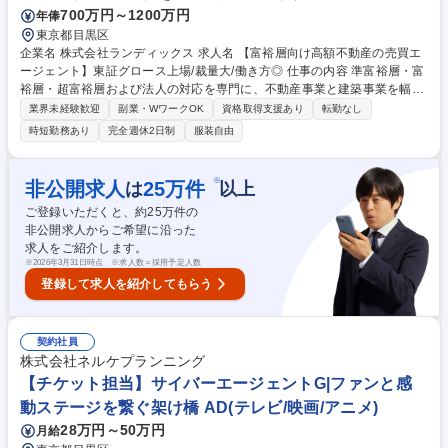
700万円～1200万円
年俸
東京都目黒区
企業名 株式会社ランディックス 求人名 【富裕層向け高額不動産の売買エ
ージェント】東証グロース上場/裁量大/働き方◎ 仕事の内容 準富裕層・富
裕層・超富裕層および法人の対応を専門に、不動産事業と建築事業を幅広
く展開し、高単価案件の実績創出および会社全体のブランド力向上を目的
業界未経験歓迎
副業・WワークOK
資格取得支援あり
転勤なし
に設立された新設部門にて、以下の業務をお任せします。 (1)「THE THIR
時短勤務あり
完全週休2日制
服装自由
D PLACE」の事業計画、用地仕入、開発企画、新築プロデュース、Web
制作、販売 (2)富裕層向け不動産の媒介取得 (3)富裕層向け不動産の客付
(4)建替え・リノベコンサル (5)他社とのコラボPJ等 (6)認知度向上施策の
※
非公開求人
25
万件
は
以上
企画・実装 ※都心部・地方問わず、1億～10億円規模の土地、戸建、収益
ご登録いただくと、約
25
万件の
物件、区分マンション等を扱います。 募集職種 【富裕層向け高額不動産
非公開求人からご希望に沿った
の売買エージェント】東証グロース上場/裁量大/働き方◎
求人をご紹介します。
※
2026年3月31日時点 ※求人数＝採用予定人数
登録して求人を紹介してもらう
契約社員
株式会社ネルケプランニング
【チケット担当】サイバーエージェントG|ファンと感
動ステージを繋ぐ架け橋 AD(テレビ/映画/アニメ)
28万円～50万円
月給