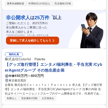
けのライフコンサルティング営業をお任せします。 集客はインバウンド中
業界未経験歓迎
年間休日120日以上
完全週休2日制
心(インサイドセールスが面談調整)のため、本質的な顧客対応に集中でき
ます。顧客のニーズをヒアリングし、最適な教育旅行プランの提案から、
海外渡航後の住まい・仕事・結婚・移住までの様々なライフステージ・サ
※
非公開求人
25
万件
は
以上
ービス接点におけるコンサルティングを行います。出発から帰国後まで伴
ご登録いただくと、約
25
万件の
走し、顧客の人生（ライフチェンジ）に深く寄り添うポジションです。 募
非公開求人からご希望に沿った
集職種 【グローバル拠点拡大中】国内No.1 海外教育旅行サービス/ライフ
求人をご紹介します。
コンサルタント
※
2026年3月31日時点 ※求人数＝採用予定人数
登録して求人を紹介してもらう
契約社員
株式会社Colorful Palette
【グッズ進行管理】エンタメ/福利厚生・手当充実 /Cyb
erAgentグループ その他生産企画
450万円～800万円
年俸
東京都目黒区
企業名 株式会社Ｃｏｌｏｒｆｕｌ Ｐａｌｅｔｔｅ 求人名 【グッズ進行管
理】エンタメ/福利厚生・手当充実◎/CyberAgentグループ 仕事の内容 当
社はサイバーエージェントグループのゲーム開発会社です。代表作である
『プロジェクトセカイ カラフルステージ！ feat. 初音ミク』の開発・運営
転勤なし
完全週休2日制
土日祝休み
をしています。そんな当社の《グッズ進行管理》を募集します！ グッズ事
業の進行管理をご担当。企画からお客様へ届くまでの日程や予実の管理、