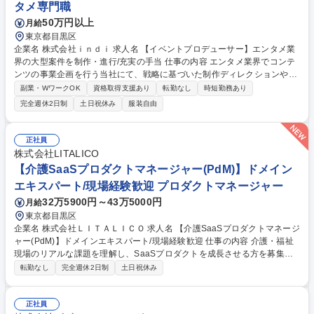
タメ専門職
50万円以上
月給
東京都目黒区
企業名 株式会社ｉｎｄｉ 求人名 【イベントプロデューサー】エンタメ業
界の大型案件を制作・進行/充実の手当 仕事の内容 エンタメ業界でコンテ
ンツの事業企画を行う当社にて、戦略に基づいた制作ディレクションやプ
ロジェクトマネジメントをお任せします。自社事業や顧客のコンテンツ活
副業・WワークOK
資格取得支援あり
転勤なし
時短勤務あり
用における戦略実行の旗振り役を担います。 【具体的に】プロジェクトの
完全週休2日制
土日祝休み
服装自由
予算管理、メンバーアサイン、制作進行などのPM業務を軸に、自らも現
場で手を動かすディレクションまで幅広く担当します。扱うコンテンツは
アニメ、漫画、SNSなど多岐にわたり、数千万円から数億円規模の予算を
正社員
動かすやりがいがあります。制作ディレクションだけでなく、希望や適性
株式会社LITALICO
により戦略企画にも挑戦できる環境です。11時から17時のコアタイムを
【介護SaaSプロダクトマネージャー(PdM)】ドメイン
設けたフレックス制を導入しております。 募集職種 【イベントプロデュ
エキスパート/現場経験歓迎 プロダクトマネージャー
ーサー】エンタメ業界の大型案件を制作・進行/充実の手当
32万5900円～43万5000円
月給
東京都目黒区
企業名 株式会社ＬＩＴＡＬＩＣＯ 求人名 【介護SaaSプロダクトマネージ
ャー(PdM)】ドメインエキスパート/現場経験歓迎 仕事の内容 介護・福祉
現場のリアルな課題を理解し、SaaSプロダクトを成長させる方を募集。
現場知見を活かしたユーザー理解と仮説検証を通じ、業務フローまで見据
転勤なし
完全週休2日制
土日祝休み
えた本質的な価値とプロダクトの進化を推進する役割です。 ■関係者との
協働による機能改善や施策の企画立案 ■ユーザー課題の理解、定性・定量
リサーチ、仮説検証 ■ユーザーにプロダクトを効率的にお使いいただくた
正社員