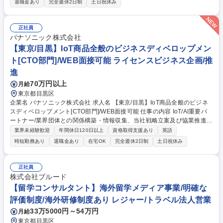
退職金あり
完全週休2日制
土日祝休み
リーダーやマーケ支援、技術サポートなど多様なキャリアパスあり。少数
精鋭のチームでOJT体制も整っており、未経験者も安心。専門性を高めつ
つ、成長できる環境です。 募集職種 【物流・購買・営業事務】ドイツ本
正社員
社分析機器メーカー/重量物取扱あり/土日祝休
パナソニック株式会社
【東京/目黒】IoT商品全般のビジネスディベロップメン
ト[CTO部門]/WEB面接可能 ライセンスビジネス企画/推
進
70万円以上
月給
東京都目黒区
企業名 パナソニック株式会社 求人名 【東京/目黒】IoT商品全般のビジネ
スディベロップメント[CTO部門]/WEB面接可能 仕事の内容 IoT/AI重要パ
ートナー/業界団体との関係構築・情報収集、当社戦略立案及び協業推進
【具体的には】Google/Amazon/Apple/OpenAIなど複数事業に跨がる国内
業界未経験歓迎
年間休日120日以上
資格取得支援あり
英語
外のIoT/AI重要パートナーや関連団体と関係構築/最新動向入手 ★上記をも
時短勤務あり
退職金あり
在宅OK
完全週休2日制
土日祝休み
とに、各事業部と連携し、案件別のパートナー共創・対抗戦略の議論・策
定推進のうえ、当該パートナーとの契約交渉・協業推進。 ★本部門はパナ
ソニック(株)のCTO部門に属し、直轄R&Dや各事業場の商品・サービス企
正社員
画、技術メンバと連携して、上記活動を推進します。 募集職種 【東京/目
株式会社ブルード
黒】IoT商品全般のビジネスディベロップメント[CTO部門]/WEB面接可能
【留学コンサルタント】海外留学メディア事業/明確な
評価制度/海外研修制度あり レジャー/トラベル法人営業
33万5000円～54万円
月給
東京都目黒区