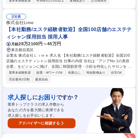
に対する工事日程調整、原価積算 ■受注物件の業者手配や部材発注 ■現場
業界未経験歓迎
年間休日120日以上
退職金あり
土日祝休み
担当(安全管理、メンテナンス課題の把握や提案、顧客とのコミュニケー
ション) ■顧客へ作業完了報告 ※プラント関連業務やメンテナンス業務の
経験者歓迎いたします！ 【顧客】水が使われる場所全て（プラントや工
正社員
場、複合施設など）で活躍可能な当社、業界問わず幅広い工場のお客様へ
株式会社Lime
ソリューションを提供。 募集職種 東京【設備メンテナンス】総合水処理
【本社勤務/エステ経験者歓迎】全国100店舗のエステテ
メーカー/未経験歓迎/中途入社者の高定着率
ィシャン採用担当 採用人事
28万2100円～45万円
月給
東京都目黒区
企業名 株式会社Ｌｉｍｅ 求人名 【本社勤務/エステ経験者歓迎】全国100
店舗のエステティシャン採用担当 仕事の内容 当社は「アジアNo.1の美容
企業」をビジョンに掲げ、全国に韓国肌管理・小顔を特化したサロンを 1
00店舗展開中。毎月約15名のエステティシャン採用を担いながら、人事
業界未経験歓迎
副業・WワークOK
転勤なし
時短勤務あり
在宅OK
のプロフェッショナルとして組織基盤を強固にす る役割を担っていただき
完全週休2日制
服装自由
ます！ 【エステティシャンの採用活動全般】■採用計画の立案／データに
基づく母集団形成施策の企画・実行■求人媒体運用／スカウト配信■応募者
対応、一次面接の実施■採用広報の強化／採用手法の検討・効果測定 【現
求人探し
お困り
に
ですか？
場との連携・調整】■店舗責任者・SVとの採用要件すり合わせ■配属後の
業界トップクラスの求人件数から
フォローアップや配置調整の提案 募集職種 【本社勤務/エステ経験者歓
あなたの力を最大限に発揮できる
迎】全国100店舗のエステティシャン採用担当
求人探しをお手伝いします。
アドバイザーに相談する