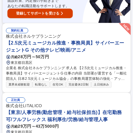
面談対策、内定後の手続きまで
あなたの転職活動をサポートします。
登録してサポートを受ける
契約社員
株式会社ネルケプランニング
【2.5次元ミュージカル推進・事務局員】サイバーエー
ジェントG その他テレビ/映画/アニメ
28万円～50万円
月給
東京都目黒区
企業名 株式会社ネルケプランニング 求人名 【2.5次元ミュージカル推進・
事務局員】サイバーエージェントG 仕事の内容 当部署が運営する「一般社
団法人 日本2.5次元ミュージカル協会」の事務局運営体制の強化・アップ
デートを目的に採用開始！進行管理や業務改善の経験を活かし、より質の
業界未経験歓迎
転勤なし
在宅OK
完全週休2日制
土日祝休み
高い事務局運営の推進を期待しています！ 月10本程度の公演情報管理や
チケット販売運用(SNS配信等)、外部委託先の進行管理をお任せします。
また、理事会や主催セミナーの企画・運営、国内外のPR活動サポートも
正社員
チームで連携して進めます。業務に慣れた後は、協会員向けサービスの向
株式会社LITALICO
上や事務局の業務フロー改善の提案・実行にも挑戦可能！関係各所と連携
【東京/人事労務(勤怠管理・給与社保担当)】在宅勤務
し、日本が誇るエンタメの発展と協会運営をアップデートしていくやりが
可/フルフレックス 福利厚生/労務/給与管理人事
い抜群の環境です。 募集職種 【2.5次元ミュージカル推進・事務局員】サ
29万円～43万5000円
月給
イバーエージェントG
東京都目黒区