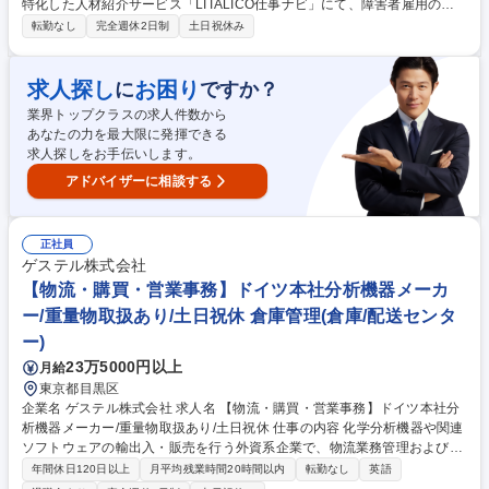
特化した人材紹介サービス「LITALICO仕事ナビ」にて、障害者雇用の課
題を解決する人材コンサルティング営業（リクルーティングアドバイザ
転勤なし
完全週休2日制
土日祝休み
ー）を募集します。 ■新規開拓営業が取得した商談対応と契約締結業務 ■
企業（主に人事担当者様）と求人内容のすり合わせ ■採用ニーズをふまえ
た採用計画の立案 ■キャリアアドバイザー（求職者担当）への求人訴求 ■
求人探し
お困り
に
ですか？
企業への人材のご紹介 ■求職者との面接対策 ■結果回収～内定後のクロー
業界トップクラスの求人件数から
ジングや入社後のサポート 募集職種 【リクルーティングアドバイザー
あなたの力を最大限に発揮できる
（ＲＡ）】人材営業/未経験可/フルフレックス
求人探しをお手伝いします。
アドバイザーに相談する
正社員
ゲステル株式会社
【物流・購買・営業事務】ドイツ本社分析機器メーカ
ー/重量物取扱あり/土日祝休 倉庫管理(倉庫/配送センタ
ー)
23万5000円以上
月給
東京都目黒区
企業名 ゲステル株式会社 求人名 【物流・購買・営業事務】ドイツ本社分
析機器メーカー/重量物取扱あり/土日祝休 仕事の内容 化学分析機器や関連
ソフトウェアの輸出入・販売を行う外資系企業で、物流業務管理および物
流倉庫管理の担当を募集。受発注、調達、検品・梱包・出荷、輸入品の入
年間休日120日以上
月平均残業時間20時間以内
転勤なし
英語
庫など幅広い業務を担当し、商流全体に携わります。 将来的には物流業務