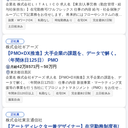
企業名 株式会社ＬＩＴＡＬＩＣＯ 求人名 【東京/人事労務（勤怠管理・給
与社保担当）】在宅勤務可/フルフレックス 仕事の内容 給与・社会保険グ
ループにて下記業務をお任せします。 将来的にはフローやシステムの改善
提案も行うことができるポジションです。 ※ご経験に応じて人事厚生への
副業・WワークOK
転勤なし
時短勤務あり
在宅OK
完全週休2日制
配属をご相談させていただく可能性がございます。 ＜仕事内容例＞ ■勤怠
土日祝休み
管理・集計： 打刻漏れの確認や残業時間のチェック、勤怠データの管理。
■休暇管理： 有給休暇や産休・育休、介護休暇など、各種休暇の取得管
理。 ■長時間労働対策： 対象者へのアラート通知や、産業医面談の調整業
正社員
務。 ■連携・対応： 給与計算チームへのデータ連携、社員からの労務質問
株式会社ギアーズ
への対応。 ■改善・運用： 勤怠管理フローやシステムにおける改善提案お
【PMO×DX推進】大手企業の課題を、データで解く。
よび実際の運用。 募集職種 【東京/人事労務（勤怠管理・給与社保担
〈年間休日125日〉 PMO
当）】在宅勤務可/フルフレックス
42万8571円～50万円
月給
東京都目黒区
企業名 株式会社ギアーズ 求人名 【PMO×DX推進】大手企業の課題を、デ
ータで解く。〈年間休日125日〉 仕事の内容 新規事業・マーケティング支
援等の事業を行う当社にてプロジェクトマネジメント（PMO）をお任せし
ます。大手企業のプロジェクト上流に参画し、進行管理やステークホルダ
年間休日120日以上
転勤なし
在宅OK
完全週休2日制
土日祝休み
ー調整を担当いただきます。 【具体的には】■新規事業立ち上げの進行管
服装自由
理、関係者調整（WBS作成・管理）■PMO機能としての課題・リスク管
理、ステークホルダー報告■定例MTG運営、プロセス設計、ドキュメント
整備支援■AIツールを活用した業務プロセスの自動化・効率化の推進※直
正社員
近では代表の産学連携（東北大・神戸大客員教授等）を活かした医療DX
株式会社東京通信社
や、上場企業のマーケティング戦略設計等の実績多数。 募集職種 【PMO
【アートディレクター兼デザイナー】在宅勤務制度有/