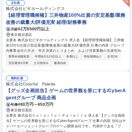
正社員
株式会社ビギホールディングス
【経理管理職候補】三井物産100%出資の安定基盤/業務
改善の裁量大/評価充実 経理/財務事務
42万8500円以上
月給
東京都目黒区
企業名 株式会社ビギホールディングス 求人名 【経理管理職候補】三井物
産100％出資の安定基盤/業務改善の裁量大/評価充実 仕事の内容 グループ
内事業会社の月次・年次決算のとりまとめ、および決算業務の生産性向上
に向けた業務改善をリードしていただきます。経理部門の中核として組織
業界未経験歓迎
年間休日120日以上
転勤なし
時短勤務あり
在宅OK
を牽引し、経営に近い視点から事業成長を支える重要な役割。 ■グループ
完全週休2日制
土日祝休み
服装自由
内事業会社の月次および年次決算のとりまとめ・推進 ■決算業務の生産性
向上・効率化に向けた業務フローの改善企画・実行 ■メンバーの業務進捗
管理および育成(マネージャークラスの場合) ■監査法人・税理士法人等の
契約社員
外部専門家との折衝・連携 ■新規募集ポジションとして、これまでのご経
株式会社Colorful Palette
験を活かしながら経理部門全体のボトムアップを図り、経営基盤の強化に
【グッズ企画担当】ゲームの世界観を形にする/CyberA
貢献いただきます。 募集職種 【経理管理職候補】三井物産100％出資の安
gentグループ 商品企画
定基盤/業務改善の裁量大/評価充実
480万円～650万円
年俸
東京都目黒区
企業名 株式会社Ｃｏｌｏｒｆｕｌ Ｐａｌｅｔｔｅ 求人名 【グッズ企画担
当】ゲームの世界観を形にする/CyberAgentグループ 仕事の内容 当社はサ
イバーエージェントグループのゲーム開発会社です。代表作である『プロ
ジェクトセカイ カラフルステージ！ feat. 初音ミク』の開発・運営をして
転勤なし
完全週休2日制
土日祝休み