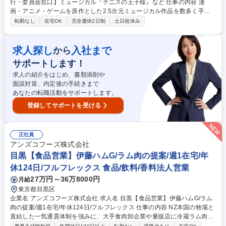
行・委員会窓口】ミュージカル『テニスの王子様』など 仕事の内容 漫
画・アニメ・ゲームを原作とした2.5次元ミュージカル作品を数多く手掛
け、年間公演タイトルは50以上。舞台作品にかかわる製作委員会業務の窓
転勤なし
在宅OK
完全週休2日制
土日祝休み
口として、社外関係者との調整・進行メインにご担当いただきます。 ■舞
台製作委員会の運営・進行(打合せ調整、議題整理など) ■版元への各種監
修依頼および進行管理 ■委員会各社からの監修物の取りまとめ・版元への
求人探し
入社まで
から
連携 ■関連素材の内容チェック・進行管理 ■FCサイト用素材の取りまと
サポートします！
め・進行管理 ■劇場での対応 など 募集職種 【舞台コンテンツの制作進
行・委員会窓口】ミュージカル『テニスの王子様』など
求人の紹介をはじめ、書類添削や
面談対策、内定後の手続きまで
あなたの転職活動をサポートします。
登録してサポートを受ける
正社員
アンズコフーズ株式会社
目黒【食品営業】伊藤ハムG/ラム肉の提案/週1在宅/年
休124日/フルフレックス 食品/飲料/香料法人営業
27万円～36万8000円
月給
東京都目黒区
企業名 アンズコフーズ株式会社 求人名 目黒【食品営業】伊藤ハムG/ラム
肉の提案/週1在宅/年休124日/フルフレックス 仕事の内容 NZ本国の牧場と
直結した一気通貫体制を強みに、大手食肉卸企業や量販店に冷蔵ラム肉を
提案します。高栄養価かつ臭みのない冷蔵ラム肉の特長を捉えながら、売