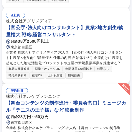
います。そんな当社の《グッズ企画担当》を募集します！ ファンの心を掴
むアイテムを考案し、収支管理や販促活動にも携わりながら、グッズを通
じたブランド体験の最大化を目指して商品化の一連の流れをリードしてい
正社員
ただく役割です。 【具体的には】■キャラクターグッズの企画立案および
株式会社アグリメディア
制作ディレクション ■商品ごとの収支管理および売上最大化の施策立案 ■
【官公庁･法人向けコンサルタント】農業×地方創生/裁
グッズの販促に向けたPR戦略の立案・実行 募集職種 【グッズ企画担当】
量権大 戦略/経営コンサルタント
ゲームの世界観を形にする/CyberAgentグループ
38万2500円以上
月給
東京都目黒区
企業名 株式会社アグリメディア 求人名 【官公庁･法人向けコンサルタン
ト】農業×地方創生/裁量権大 仕事の内容 自治体や大手企業向けに農業を
起点とした地域活性化プロジェクトや企業の新規農業事業を推進するPM
として課題抽出から提案実行までを担当。農業を通じた持続可能な街づく
業界未経験歓迎
副業・WワークOK
年間休日120日以上
転勤なし
りや地域社会の課題解決を目指します。 ■官公庁や自治体向け:国や自治体
時短勤務あり
在宅OK
土日祝休み
服装自由
が抱える地域課題(耕作放棄地や担い手不足等)に対する政策提言や事業化
提案 ■公募プロポーザルの企画立案と提案書の作成およびプレゼンテーシ
ョン ■受託後のプロジェクト推進と次年度予算獲得や事業継続に向けた成
契約社員
果報告や改善提案の実施 ■法人向け:クライアントの潜在課題に合わせた独
株式会社ネルケプランニング
自のソリューション提案や新規農業参入リサーチと持続可能な街づくり等
【舞台コンテンツの制作進行・委員会窓口】ミュージカ
のコンサル支援 募集職種 【官公庁･法人向けコンサルタント】農業×地方
ル『テニスの王子様』など 映像制作
創生/裁量権大
28万円～50万円
月給
東京都目黒区
企業名 株式会社ネルケプランニング 求人名 【舞台コンテンツの制作進