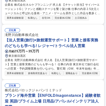
東京都目黒区
企業名 株式会社ネルケプランニング 求人名 【チケット担当】サイバーエ
ージェントG｜ファンと感動ステージを繋ぐ架け橋 仕事の内容 2.5次元ミ
ュージカルと呼ばれる漫画・アニメ・ゲームを原作とした作品を数多く手
掛けております。更なる感動や喜びをお客様へお届けするため、演劇の≪
業界未経験歓迎
転勤なし
在宅OK
完全週休2日制
土日祝休み
チケット担当≫を募集しています。 ■プレイガイドの選定や販売スケジュ
ール検討 ■販売対象座席等の各種調整・データの作成・管理 ■公演劇場で
の現場対応（受付、運営等。土日・地方公演の稼働もあり） ■チケット販
正社員
売の売り上げ管理・集計 ■その他情報管理、更新作業、問い合わせ対応 な
滝野川自動車株式会社
ど ※従事すべき業務の変更の範囲：当社業務全般 募集職種 【チケット担
【法人営業(旅行)×旅館運営サポート】営業と接客実務
当】サイバーエージェントG｜ファンと感動ステージを繋ぐ架け橋
のどちらも学べる! レジャー/トラベル法人営業
25万円～35万円
月給
東京都目黒区
企業名 滝野川自動車株式会社 求人名 【法人営業(旅行)×旅館運営サポー
ト】営業と接客実務のどちらも学べる！ 仕事の内容 東京本社で旅行会社
への営業・予約調整業務を行いながら、繁忙期（GW、年末年始他）年間2
0日程度下田にある当温泉旅館(観音温泉)に出張し、接客実務を担当してい
業界未経験歓迎
資格取得支援あり
転勤なし
退職金あり
完全週休2日制
ただきます。 【東京本社での業務】旅行会社への営業活動(訪問・電話・
オンライン)、宿泊予約の確認・調整、プラン提案、施設イベントの案内
などの営業事務業務を担当します。 【下田での業務】繁忙期（GW、年末
正社員
年始他）年間20日程度の出張で、フロント業務・レストラン業務などの接
株式会社バロックジャパンリミテッド
客対応、現地パートスタッフのフォロー・サポート業務を行います。 募集
ブランド海外営業【ENFOLD/nagonstance】経験者歓
職種 【法人営業(旅行)×旅館運営サポート】営業と接客実務のどちらも学
迎 英語/プライム上場 日用品/アパレル/インテリア法人
べる！