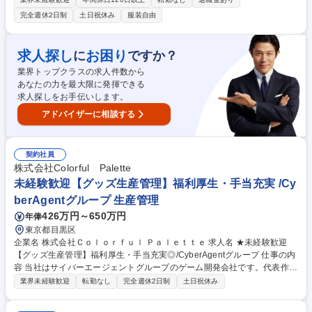
察、製作進行、予算管理、納品から見積書や発注書等の作成まで一貫して
完全週休2日制
土日祝休み
服装自由
担当頂きます。 入社後は先輩に同行し、法人の顧客へ既成商品をご提案す
る営業から担当いただきます。椅子一脚から始まり、徐々に照明やインテ
リア全体等、少しずつ営業の幅を広げ、1から空間を創り上げていくこと
求人探し
お困り
に
ですか？
ができるようになります。ゆくゆくは、個人邸のオーナーや有名施設等も
業界トップクラスの求人件数から
担当し、こだわりの詰まった世界で1つの空間をお客様と創り上げていく
あなたの力を最大限に発揮できる
ことができるお仕事です。 募集職種 目黒【インテリアアドバイザー】未
求人探しをお手伝いします。
経験歓迎◎空間づくり・家具が好きな方募集
アドバイザーに相談する
契約社員
株式会社Colorful Palette
未経験歓迎【グッズ生産管理】福利厚生・手当充実 /Cy
berAgentグループ 生産管理
426万円～650万円
年俸
東京都目黒区
企業名 株式会社Ｃｏｌｏｒｆｕｌ Ｐａｌｅｔｔｅ 求人名 ★未経験歓迎
【グッズ生産管理】福利厚生・手当充実◎/CyberAgentグループ 仕事の内
容 当社はサイバーエージェントグループのゲーム開発会社です。代表作で
ある『プロジェクトセカイ カラフルステージ！ feat. 初音ミク』の開発・
業界未経験歓迎
転勤なし
完全週休2日制
土日祝休み
運営をしています。そんな当社にて《グッズ生産管理》を募集します！ キ
ャラクターグッズの製造・納品まで、見積調整や価格・納期交渉、工場選