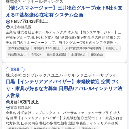
めのコンテンツ企画・作成 ■介護保険制度のキャッチアップと社内外への
株式会社ビギホールディングス
共有 募集職種 【介護SaaSプロダクトマネージャー(PdM)】ドメインエキ
【情シスマネージャー】三井物産グループ/傘下6社を支
スパート/現場経験歓迎
えるIT基盤強化/在宅有 システム企画
57万1428円以上
月給
東京都目黒区
企業名 株式会社ビギホールディングス 求人名 【情シスマネージャー】三
井物産グループ/傘下6社を支えるIT基盤強化/在宅有 仕事の内容 情報シス
テム部門のマネージャーとして、当社とグループ6社のインフラ管理・業
務システム管理を中心に、IT企画・DX推進、セキュリティ管理、ヘルプデ
業界未経験歓迎
年間休日120日以上
月平均残業時間20時間以内
転勤なし
スク、IT統制・資産管理などの業務をお任せします。 ■IT企画・推進(シス
時短勤務あり
在宅OK
完全週休2日制
土日祝休み
服装自由
テム導入/刷新企画/業務改善等) ■業務システム管理(基幹システム運用/シ
ステム保守/障害対応/ベンダー管理等) ■インフラ管理(サーバー/ネットワ
ーク/PC・スマホ管理/クラウド環境管理) ■セキュリティ管理(アクセス権
正社員
管理/対策/脆弱性/インシデント対応等) ■ヘルプデスクメンバー管理 ■IT統
株式会社コンプレックスユニバーサルファニチャーサプライ
制・資産管理(IT監査/各種契約等) ■Microsoft365・グループウェア管理 ■
目黒【インテリアアドバイザー】未経験歓迎 空間づく
プロジェクトマネジメント、予実管理 募集職種 【情シスマネージャー】
り・家具が好きな方募集 日用品/アパレル/インテリア法
三井物産グループ/傘下6社を支えるIT基盤強化/在宅有
人営業
28万円以上
月給
東京都目黒区
企業名 株式会社コンプレックスユニバーサルファニチャーサプライ 求人
名 目黒【インテリアアドバイザー】未経験歓迎◎空間づくり・家具が好き
な方募集 仕事の内容 弊社の多様な顧客(設計事務所、インテリア事務所、
デザイナー、オーナー様等）に対し家具企画提案を担当頂きます。現場視
業界未経験歓迎
年間休日120日以上
転勤なし
退職金あり