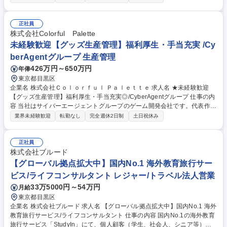
をしています。そんな当社にて《グッズ生産管理》を募集します！ キャラ
クターグッズの製造・納品まで、見積調整や価格・納期交渉、工場選定を
含め一貫して携わっていただきます。 【具体的には】■グッズの見積も
正社員
り・入稿・納品までの一連の業務 ■サプライヤーハンドリングやコスト・
株式会社Colorful Palette
納期の交渉 ■発注書・請求書の対応や商品企画・製造ライン調整 募集職種
未経験歓迎【グッズ生産管理】福利厚生・手当充実 /Cy
【グッズ生産管理】エンタメ/福利厚生・手当充実◎/CyberAgentグループ
berAgentグループ 生産管理
426万円～650万円
年俸
東京都目黒区
企業名 株式会社Ｃｏｌｏｒｆｕｌ Ｐａｌｅｔｔｅ 求人名 ★未経験歓迎
【グッズ生産管理】福利厚生・手当充実◎/CyberAgentグループ 仕事の内
容 当社はサイバーエージェントグループのゲーム開発会社です。代表作で
ある『プロジェクトセカイ カラフルステージ！ feat. 初音ミク』の開発・
業界未経験歓迎
転勤なし
完全週休2日制
土日祝休み
運営をしています。そんな当社にて《グッズ生産管理》を募集します！ キ
ャラクターグッズの製造・納品まで、見積調整や価格・納期交渉、工場選
定を含め一貫して携わっていただきます。 【具体的には】■グッズの見積
正社員
もり・入稿・納品までの一連の業務 ■サプライヤーハンドリングやコス
株式会社ブルード
ト・納期の交渉 ■発注書・請求書の対応や商品企画・製造ライン調整 募集
【グローバル拠点拡大中】国内No.1 海外教育旅行サー
職種 ★未経験歓迎【グッズ生産管理】福利厚生・手当充実◎/CyberAgent
ビス/ライフコンサルタント レジャー/トラベル法人営業
グループ
33万5000円～54万円
月給
東京都目黒区
企業名 株式会社ブルード 求人名 【グローバル拠点拡大中】国内No.1 海外
教育旅行サービス/ライフコンサルタント 仕事の内容 国内No.1の海外教育
旅行サービス「StudyIn」にて、個人顧客（学生、社会人、シニア等）向