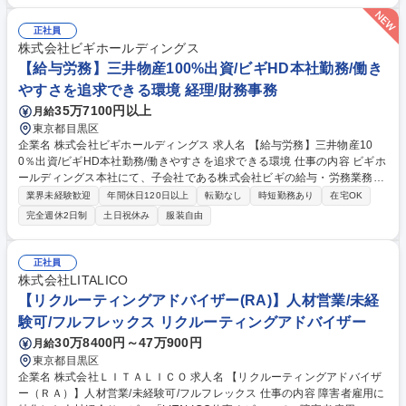
・大規模ダンスイベント（大学ダンスサークル日本一決定戦、FASHION
DANCE NIGHT等）の企画立案・制作進行。 ・法人への協賛・タイアップ
正社員
提案営業。ダンサーへの出演者声掛け。 ・イベントコンテンツとなるCM/
株式会社ビギホールディングス
PV等の映像制作ディレクション業務。 ・ダンスイベント事業部のメンバ
【給与労務】三井物産100%出資/ビギHD本社勤務/働き
ーマネジメントも兼任いただきます。 募集職種 【中目黒/イベントプロデ
やすさを追求できる環境 経理/財務事務
ューサー(管理職)】ダンス業界の未来を創る人材募集◎
35万7100円以上
月給
東京都目黒区
企業名 株式会社ビギホールディングス 求人名 【給与労務】三井物産10
0％出資/ビギHD本社勤務/働きやすさを追求できる環境 仕事の内容 ビギホ
ールディングス本社にて、子会社である株式会社ビギの給与・労務業務全
般をご担当いただきます。歴史あるブランドを支える従業員の就業環境を
業界未経験歓迎
年間休日120日以上
転勤なし
時短勤務あり
在宅OK
バックオフィスから守り、会社の発展に寄与するお仕事です。 ■子会社ビ
完全週休2日制
土日祝休み
服装自由
ギにおける給与計算および社会保険関連手続き ■従業員の勤怠管理および
データ集計 ■社員の異動、入退社に伴う各種手続きの実行 ■社員からの労
務関連の相談受付および対応業務全般 ■ビギHD本社に勤務し、グループ
正社員
を牽引する中核企業の労務全般を担います。新規募集のポジションであ
株式会社LITALICO
り、自らの手で業務プロセスを改善し、より良い就業環境の構築に直接貢
【リクルーティングアドバイザー(RA)】人材営業/未経
献できるやりがいがあります。 募集職種 【給与労務】三井物産100％出
験可/フルフレックス リクルーティングアドバイザー
資/ビギHD本社勤務/働きやすさを追求できる環境
30万8400円～47万900円
月給
東京都目黒区
企業名 株式会社ＬＩＴＡＬＩＣＯ 求人名 【リクルーティングアドバイザ
ー（ＲＡ）】人材営業/未経験可/フルフレックス 仕事の内容 障害者雇用に