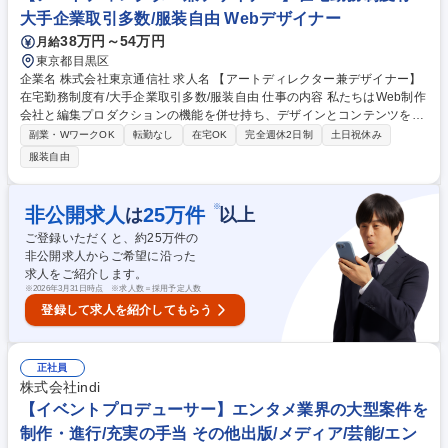
×DX推進】大手企業の課題を、データで解く。〈年間休日125日〉
大手企業取引多数/服装自由 Webデザイナー
38万円～54万円
月給
東京都目黒区
企業名 株式会社東京通信社 求人名 【アートディレクター兼デザイナー】
在宅勤務制度有/大手企業取引多数/服装自由 仕事の内容 私たちはWeb制作
会社と編集プロダクションの機能を併せ持ち、デザインとコンテンツをつ
なぐことを得意とする企画・制作会社です。その中でも各プロジェクトに
副業・WワークOK
転勤なし
在宅OK
完全週休2日制
土日祝休み
おけるアートディレクション・クリエイティブディレ クション業務を担っ
服装自由
ていただきます(ディレクションだけでなく、実際に手を動かすデザイン
業務もお願いします)。 【その他具体的な業務】■コーポレートサイト/ブ
ランドサイト/キャンペーンサイトのデザイン■広告バナーやSNS投稿用ビ
※
非公開求人
25
万件
は
以上
ジュアルのデザイン■その他Webコンテンツに関連するデザイン 【制作実
ご登録いただくと、約
25
万件の
績】https://tyo-press.com/works/★大手クライアントとの直取引も多数で
非公開求人からご希望に沿った
す。 【業務内容の変更範囲】変更無 募集職種 【アートディレクター兼デ
求人をご紹介します。
ザイナー】在宅勤務制度有/大手企業取引多数/服装自由
※
2026年3月31日時点 ※求人数＝採用予定人数
登録して求人を紹介してもらう
正社員
株式会社indi
【イベントプロデューサー】エンタメ業界の大型案件を
制作・進行/充実の手当 その他出版/メディア/芸能/エン