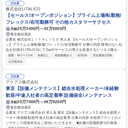
国内外の卸先対応等の全体を推進。ユーザーの反響をダイレクトに感じら
正社員
れるやりがいのあるポジションです。 【具体的には】■自社タイトルのグ
株式会社LITALICO
ッズ事業における全体の進行・タスク管理 ■スケジュール調整および予実
【セールス/オープンポジション】プライム上場/転勤無/
管理 ■国内外の卸先企業への各種対応 ■権利業務に関わる対応 募集職種
フレックス/在宅勤務可 その他カスタマーサクセス
【グッズ進行管理】エンタメ/福利厚生・手当充実◎/CyberAgentグループ
25万3400円～43万5000円
月給
東京都目黒区
企業名 株式会社ＬＩＴＡＬＩＣＯ 求人名 【セールス/オープンポジショ
ン】プライム上場/転勤無/フレックス/在宅勤務可 仕事の内容 障害のない社
会を目指すLITALICOにてSaaSサービスの導入を促進するビジネス職を募
集します。顧客開拓・顧客育成・活用支援のいずれかのポジションで社会
副業・WワークOK
転勤なし
時短勤務あり
在宅OK
完全週休2日制
課題解決と事業成長に貢献していただきます。 福祉施設が抱える課題に対
土日祝休み
し業界特化型のSaaS（クラウドで提供されるソフトウェア）を活用し、
業務効率化やサービス向上を支援■新規顧客への導入提案を行うフィール
ドセールス■見込み顧客の創出と育成を担うインサイドセールス■導入後の
正社員
定着・活用支援を行うカスタマーサクセスのいずれかに配属されます。困
アクアス株式会社
難を抱える人と環境の両方にアプローチし、社会の障害をなくすプラット
東京【設備メンテナンス】総合水処理メーカー/未経験
フォーム事業のグロースに貢献頂きます。 募集職種 【セールス/オープン
歓迎/中途入社者の高定着率 設備保全/メンテナンス
ポジション】プライム上場/転勤無/フレックス/在宅勤務可
25万7000円～49万9200円
月給
東京都目黒区
企業名 アクアス株式会社 求人名 東京【設備メンテナンス】総合水処理メ
ーカー/未経験歓迎/中途入社者の高定着率 仕事の内容 水処理プラントのメ
ンテナンス現場担当をご担当いただきます。 ■設備の現場調査や計画依頼