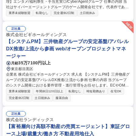
理】エンタメ/福利厚生・手当充実◎/CyberAgentグループ 仕事の内容 当
社はサイバーエージェントグループのゲーム開発会社です。代表作である
『プロジェクトセカイ カラフルステージ！ feat. 初音ミク』の開発・運営
業界未経験歓迎
転勤なし
完全週休2日制
土日祝休み
をしています。そんな当社にて《グッズ生産管理》を募集します！ キャラ
クターグッズの製造・納品まで、見積調整や価格・納期交渉、工場選定を
含め一貫して携わっていただきます。 【具体的には】■グッズの見積も
正社員
り・入稿・納品までの一連の業務 ■サプライヤーハンドリングやコスト・
株式会社ビギホールディングス
納期の交渉 ■発注書・請求書の対応や商品企画・製造ライン調整 募集職種
【システムPM】三井物産グループの安定基盤/アパレル
【グッズ生産管理】エンタメ/福利厚生・手当充実◎/CyberAgentグループ
DX推進/上流から参画 web/オープンプロジェクトマネ
ージャー
35万7100円以上
月給
東京都目黒区
企業名 株式会社ビギホールディングス 求人名 【システムPM】三井物産グ
ループの安定基盤/アパレルDX推進/上流から参画 仕事の内容 当グループ
のシステム開発における要件管理・進行管理をお任せします。ECやOMO
業務アプリケーションの開発・運用を通じて、アパレルビジネスのDX化
業界未経験歓迎
年間休日120日以上
転勤なし
時短勤務あり
在宅OK
と顧客体験の向上をリードする裁量の大きなポジション。 ■EC・OMO業
完全週休2日制
土日祝休み
服装自由
務アプリケーションの開発・運用に関する要件定義および要件管理 ■プロ
ジェクトの進行管理(PM/PL業務全般) ■社内関連部署および社外ベンダー
との協議・調整、折衝業務全般 ■システム視点からの業務改善提案 ■新規
正社員
募集となる本ポジションでは、社内外の関係者を巻き込みながら自走し、
株式会社ランディックス
最先端のIT技術を用いて当グループのデジタル戦略を具現化していただき
【富裕層向け高額不動産の売買エージェント】東証グロ
ます。 募集職種 【システムPM】三井物産グループの安定基盤/アパレルD
ース上場/裁量大/働き方 不動産用地仕入
X推進/上流から参画