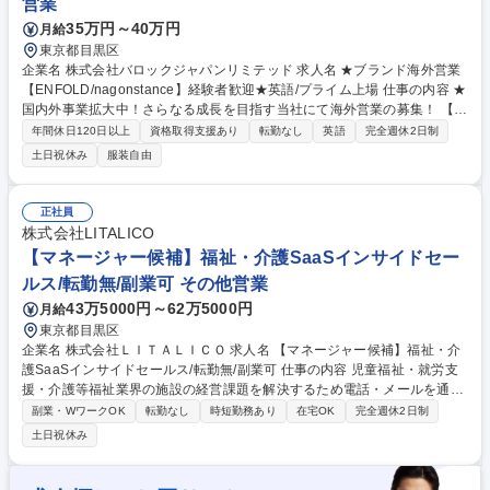
営業
35万円～40万円
月給
東京都目黒区
企業名 株式会社バロックジャパンリミテッド 求人名 ★ブランド海外営業
【ENFOLD/nagonstance】経験者歓迎★英語/プライム上場 仕事の内容 ★
国内外事業拡大中！さらなる成長を目指す当社にて海外営業の募集！ 【上
場企業/成長環境/裁量もって業務遂行◎/年休127日】 欧州を中心とした海
年間休日120日以上
資格取得支援あり
転勤なし
英語
完全週休2日制
外展示会管理業務を通じてブランド拡大に貢献！ 【業務】当社ブランド
土日祝休み
服装自由
「ENFOLD/nagonstance」の欧州を中心とした海外展示会管理業務をお
任せいたします。※海外出張あり ■海外卸予算及び売上管理 ■地域別課題
分析 / 地域別窓口 ■新規市場開拓 ■取引アカウント数及び取引額の増加戦
正社員
略の立案,実行 募集職種 ★ブランド海外営業【ENFOLD/nagonstance】経
株式会社LITALICO
験者歓迎★英語/プライム上場
【マネージャー候補】福祉・介護SaaSインサイドセー
ルス/転勤無/副業可 その他営業
43万5000円～62万5000円
月給
東京都目黒区
企業名 株式会社ＬＩＴＡＬＩＣＯ 求人名 【マネージャー候補】福祉・介
護SaaSインサイドセールス/転勤無/副業可 仕事の内容 児童福祉・就労支
援・介護等福祉業界の施設の経営課題を解決するため電話・メールを通じ
て自社開発のソフトやメディア提案をお任せ。実績やキャリアのご志向に
副業・WワークOK
転勤なし
時短勤務あり
在宅OK
完全週休2日制
あわせて、早ければ入社半年で管理職も実現可能。 【詳細】■興味を持っ
土日祝休み
ていただいた施設へお電話やメールでアプローチして商談の機会を作りま
す。■コンタクト終了した顧客に対し再度有効化するためのリサイクルプ
ロセス・商談機会の創出■個々の施設の困りごとを丁寧に聞き、最適なIT