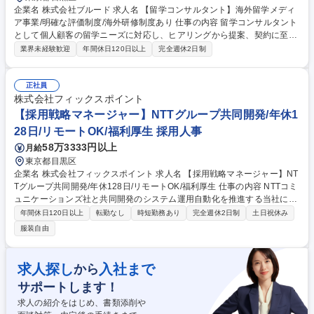
企業名 株式会社ブルード 求人名 【留学コンサルタント】海外留学メディ
ア事業/明確な評価制度/海外研修制度あり 仕事の内容 留学コンサルタント
として個人顧客の留学ニーズに対応し、ヒアリングから提案、契約に至る
までの全プロセスを担当いただきます。集客は全てインバウンドからきて
業界未経験歓迎
年間休日120日以上
完全週休2日制
おり、インサイドセールスが面談の調整を行います。 顧客とのヒアリング
を通じてニーズを把握し、最適な留学プランを提案することが主な業務と
なります。また、インサイドセールスとして、潜在顧客とのアポイントメ
正社員
ント取得も行い、顧客の期待に応えるサービス提供を行っていただきま
株式会社フィックスポイント
す。加えて、営業プロセスの標準化や仕組み化、営業企画にも携わり、将
【採用戦略マネージャー】NTTグループ共同開発/年休1
来的にはリーダーとしてチームをマネジメントすることが期待されます。
28日/リモートOK/福利厚生 採用人事
募集職種 【留学コンサルタント】海外留学メディア事業/明確な評価制度/
58万3333円以上
月給
海外研修制度あり
東京都目黒区
企業名 株式会社フィックスポイント 求人名 【採用戦略マネージャー】NT
Tグループ共同開発/年休128日/リモートOK/福利厚生 仕事の内容 NTTコミ
ュニケーションズ社と共同開発のシステム運用自動化を推進する当社に
て、採用戦略マネージャーをお任せします。事業計画や組織課題、採用市
年間休日120日以上
転勤なし
時短勤務あり
完全週休2日制
土日祝休み
場の状況を踏まえながら、採用設計、推進をいただきます。 【具体的に
服装自由
は】 ■事業計画や組織戦略を踏まえた採用戦略立案■採用優先順位設計、
採用ロードマップ策定■採用市場分析、競合分析■各部門との採用要件整
理、期待値調整■ダイレクトリクルーティング戦略設計、運用】■エージェ
求人探し
入社まで
から
ントマネジメント■採用KPI管理、採用ファネル分析、改善提案■面談、面
サポートします！
接、クロージング■リファラル施策の企画、推進 募集職種 【採用戦略マネ
ージャー】NTTグループ共同開発/年休128日/リモートOK/福利厚生
求人の紹介をはじめ、書類添削や