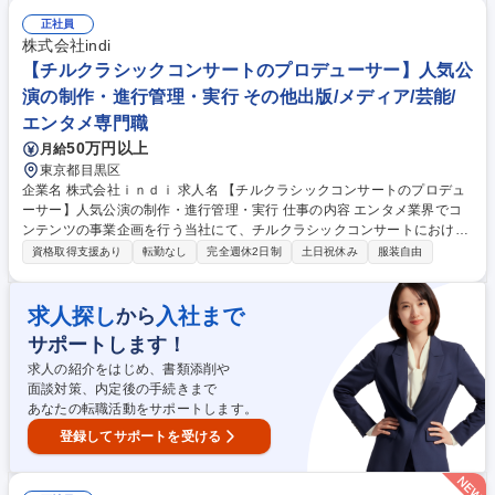
ネスモデルの具体化、事業実装■プロジェクト／組織推進■クロスファンク
ショナルチームの推進・リード■事業拡大フェーズでの組織・プロセス整
正社員
備■アライアンス・エコシステム構築■家電やくらしにまつわる流通・サー
株式会社indi
ビス企業、社外パートナーとの共同事業推進（共創モデル） など 募集職
【チルクラシックコンサートのプロデューサー】人気公
種 【東京/目黒】家電・くらし・サービスにおける新規事業・サービス事
演の制作・進行管理・実行 その他出版/メディア/芸能/
業リード
エンタメ専門職
50万円以上
月給
東京都目黒区
企業名 株式会社ｉｎｄｉ 求人名 【チルクラシックコンサートのプロデュ
ーサー】人気公演の制作・進行管理・実行 仕事の内容 エンタメ業界でコ
ンテンツの事業企画を行う当社にて、チルクラシックコンサートにおける
イベントプロデューサーとして、以下の業務をお任せします。 【具体的
資格取得支援あり
転勤なし
完全週休2日制
土日祝休み
服装自由
に】■公演の制作進行管理、顧客体験の向上施策考案～実行 ■集客戦略の
立案と運用管理 ■ブランド向上の戦略立案から運用管理 寝そべって聴くオ
ーケストラ『CHILL CLASSIC CONCERT』は3年前にわずか500人規模の
求人探し
入社まで
から
公演からスタートし、現在ではその40倍の規模へと成長しました。過去の
サポートします！
公演はすべて完売という大変ありがたいご支持をいただき、オーケストラ
を新しい形で届ける事業として注目を集めています。 募集職種 【チルク
求人の紹介をはじめ、書類添削や
ラシックコンサートのプロデューサー】人気公演の制作・進行管理・実行
面談対策、内定後の手続きまで
あなたの転職活動をサポートします。
登録してサポートを受ける