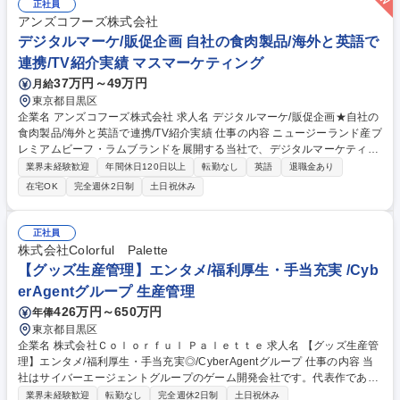
正社員
アンズコフーズ株式会社
デジタルマーケ/販促企画 自社の食肉製品/海外と英語で
連携/TV紹介実績 マスマーケティング
37万円～49万円
月給
東京都目黒区
企業名 アンズコフーズ株式会社 求人名 デジタルマーケ/販促企画★自社の
食肉製品/海外と英語で連携/TV紹介実績 仕事の内容 ニュージーランド産プ
レミアムビーフ・ラムブランドを展開する当社で、デジタルマーケティン
グや販売企画をお任せ。HP・SNS運用に加え、ブランド戦略立案やイベ
業界未経験歓迎
年間休日120日以上
転勤なし
英語
退職金あり
ント企画などを含めたマーケティングを担当。 ニュージーランド本部と英
在宅OK
完全週休2日制
土日祝休み
語で連携をとり、現地産の自社ビーフやラム肉の日本市場シェア拡大を担
います。健康志向の高まりやサステナビリティへの配慮、自社高級レスト
ラン保有などから、TVでも注目の会社です！ ■Instagram運用■インフルエ
正社員
ンサー施策、ブランドPR ■HP運営・改善（リニューアル、制作会社連
株式会社Colorful Palette
携、SEO等） ■リアルイベント（料理教室・試食会等）の企画運営 ■KP
【グッズ生産管理】エンタメ/福利厚生・手当充実 /Cyb
I・消費者分析、ブランド戦略支援 募集職種 デジタルマーケ/販促企画★自
erAgentグループ 生産管理
社の食肉製品/海外と英語で連携/TV紹介実績
426万円～650万円
年俸
東京都目黒区
企業名 株式会社Ｃｏｌｏｒｆｕｌ Ｐａｌｅｔｔｅ 求人名 【グッズ生産管
理】エンタメ/福利厚生・手当充実◎/CyberAgentグループ 仕事の内容 当
社はサイバーエージェントグループのゲーム開発会社です。代表作である
『プロジェクトセカイ カラフルステージ！ feat. 初音ミク』の開発・運営
業界未経験歓迎
転勤なし
完全週休2日制
土日祝休み