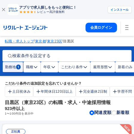
アプリで求人探しをもっと便利に！
インストール
レビュー高評価
無料
会員ログイン
/
/
/
転職・求人トップ
東京都
東京23区
目黒区
検索条件を設定する
勤務地
職種
年収
こだわり条件
雇用形態
新着のみ
1
こだわり条件の追加設定を忘れていませんか？
土日祝休み
年間休日120日以上
完全週休2日制
学歴不問
目黒区（東京23区）の転職・求人・中途採用情報
923
件以上
関連度順
新着順
1
〜
100
件目を表示中
正社員