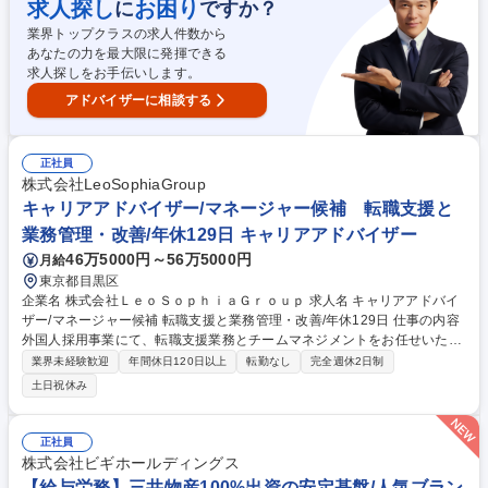
求人探し
お困り
に
ですか？
サービスを組み合わせた解決策を案内する、コンサルティング要素のある
業界トップクラスの求人件数から
営業です。※マーケティング部署と協業した企画設計や部門間連携による
あなたの力を最大限に発揮できる
プロジェクト等に関わることもあります。 募集職種 【マネージャー候
求人探しをお手伝いします。
補】福祉・介護SaaSインサイドセールス/転勤無/副業可
アドバイザーに相談する
正社員
株式会社LeoSophiaGroup
キャリアアドバイザー/マネージャー候補 転職支援と
業務管理・改善/年休129日 キャリアアドバイザー
46万5000円～56万5000円
月給
東京都目黒区
企業名 株式会社ＬｅｏＳｏｐｈｉａＧｒｏｕｐ 求人名 キャリアアドバイ
ザー/マネージャー候補 転職支援と業務管理・改善/年休129日 仕事の内容
外国人採用事業にて、転職支援業務とチームマネジメントをお任せいたし
ます。面談対応に加え、メンバーが安心して働ける環境づくりや、より良
業界未経験歓迎
年間休日120日以上
転勤なし
完全週休2日制
い支援につながる業務改善・仕組みづくりにも携わっていただきます。
土日祝休み
【具体的な業務内容】 ■求職者とのキャリア面談・求人紹介・マッチング
支援 ■選考フォロー ■マネジメント業務として、戦略策定・KPI設計・目標
管理 ■業務改善・オペレーション設計 ■チーム連携・仕組みづくり 等 募集
正社員
職種 キャリアアドバイザー/マネージャー候補 転職支援と業務管理・改善/
株式会社ビギホールディングス
年休129日
【給与労務】三井物産100%出資の安定基盤/人気ブラン