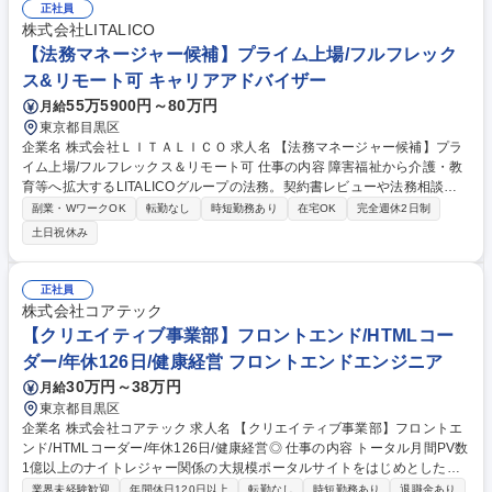
定を含め一貫して携わっていただきます。 【具体的には】■グッズの見積
正社員
もり・入稿・納品までの一連の業務 ■サプライヤーハンドリングやコス
株式会社LITALICO
ト・納期の交渉 ■発注書・請求書の対応や商品企画・製造ライン調整 募集
【法務マネージャー候補】プライム上場/フルフレック
職種 ★未経験歓迎【グッズ生産管理】福利厚生・手当充実◎/CyberAgent
ス&リモート可 キャリアアドバイザー
グループ
55万5900円～80万円
月給
東京都目黒区
企業名 株式会社ＬＩＴＡＬＩＣＯ 求人名 【法務マネージャー候補】プラ
イム上場/フルフレックス＆リモート可 仕事の内容 障害福祉から介護・教
育等へ拡大するLITALICOグループの法務。契約書レビューや法務相談を
はじめ、M&Aや機関運営、金商法・会社法実務を担い、5千名規模の組織
副業・WワークOK
転勤なし
時短勤務あり
在宅OK
完全週休2日制
基盤を支えます。 ■契約・法務相談：契約書レビュー、規程・ひな形の管
土日祝休み
理、新規事業の法務相談対応 ■会社法・M&A実務：組織再編・M&A対応、
役員改選や株式発行などの手続き ■金商法実務：法定開示、公開買付、大
量保有報告書、不公正取引防止の管理 ■機関運営：株主総会、取締役会、
正社員
監査等委員会の運営サポート全般 募集職種 【法務マネージャー候補】プ
株式会社コアテック
ライム上場/フルフレックス＆リモート可
【クリエイティブ事業部】フロントエンド/HTMLコー
ダー/年休126日/健康経営 フロントエンドエンジニア
30万円～38万円
月給
東京都目黒区
企業名 株式会社コアテック 求人名 【クリエイティブ事業部】フロントエ
ンド/HTMLコーダー/年休126日/健康経営◎ 仕事の内容 トータル月間PV数
1億以上のナイトレジャー関係の大規模ポータルサイトをはじめとした、
各種Webサービスを中心にWeb開発・Webマーケティングを行なう当社
業界未経験歓迎
年間休日120日以上
転勤なし
時短勤務あり
退職金あり