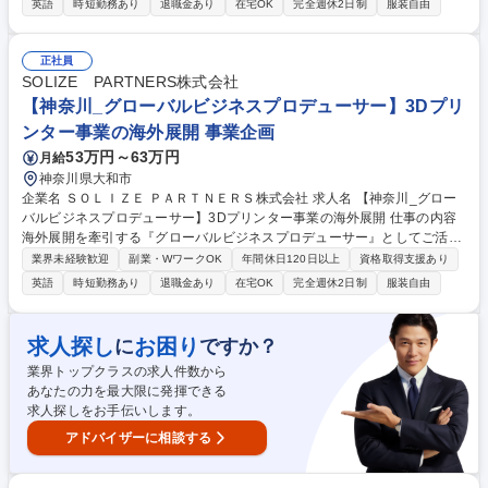
英語
時短勤務あり
退職金あり
在宅OK
完全週休2日制
服装自由
務内容】■海外市場の徹底的な調査と新規ビジネス戦略の立案 ■3Dプリン
ター関連ビジネスの海外向け事業モデル構築と推進 ■海外グループ会社や
現地サプライヤーとの連携体制構築 ■新規ビジネス創出のためのパートナ
正社員
ーシップ開拓と交渉 ■海外事業の事業計画策定、予実管理、進捗管理と改
SOLIZE PARTNERS株式会社
善 ■海外展開における課題特定と解決策の立案・実行 募集職種 【神奈川_
【神奈川_グローバルビジネスプロデューサー】3Dプリ
海外事業企画/開発】3Dプリンター事業の海外展開をリード
ンター事業の海外展開 事業企画
53万円～63万円
月給
神奈川県大和市
企業名 ＳＯＬＩＺＥ ＰＡＲＴＮＥＲＳ株式会社 求人名 【神奈川_グロー
バルビジネスプロデューサー】3Dプリンター事業の海外展開 仕事の内容
海外展開を牽引する『グローバルビジネスプロデューサー』としてご活躍
いただきます。海外市場における新たな収益源の確立と事業拡大をミッシ
業界未経験歓迎
副業・WワークOK
年間休日120日以上
資格取得支援あり
ョンとし、事業戦略の立案から実行までを一貫してリードいただきます
英語
時短勤務あり
退職金あり
在宅OK
完全週休2日制
服装自由
【具体的な業務内容】■海外市場の徹底的な調査と新規ビジネス戦略の立
案 ■3Dプリンター関連ビジネスの海外向け事業モデル構築と推進 ■海外グ
ループ会社や現地サプライヤーとの連携体制構築 ■新規ビジネス創出のた
求人探し
お困り
に
ですか？
めのパートナーシップ開拓と交渉 ■海外事業の事業計画策定、予実管理、
業界トップクラスの求人件数から
進捗管理と改善 ■海外展開における課題特定と解決策の立案・実行 募集職
あなたの力を最大限に発揮できる
種 【神奈川_グローバルビジネスプロデューサー】3Dプリンター事業の海
求人探しをお手伝いします。
外展開
アドバイザーに相談する