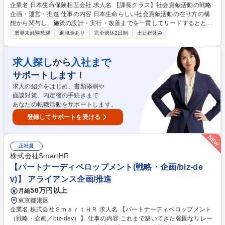
企業名 日本生命保険相互会社 求人名 【課長クラス】社会貢献活動の戦略
企画・運営・推進 仕事の内容 日本生命らしい社会貢献活動の在り方の構
想から関与し、施策の設計・実行・改善までを一貫してリードするととも
に、社内外の多様な関係者を巻き込みながら、全社的な取組として展開し
業界未経験歓迎
退職金あり
完全週休2日制
土日祝休み
ていただきます。 ■社会的インパクト最大化に向けた社会貢献活動の企
画・推進および統括■複数施策・プロジェクトの進捗/課題/リソース管理等
のプロジェクト・チームマネジメント、高度化・展開■既存施策（教育支
求人探し
入社まで
から
援・ボランティア・環境保全等）の高度化・横展開の推進■新規社会貢献
サポートします！
事業の企画・立ち上げ■社内関係部門・外部パートナー（NPO・自治体
等）との連携・合意形成・協働■インナー/アウターブランディング戦略の
求人の紹介をはじめ、書類添削や
企画・推進 募集職種 【課長クラス】社会貢献活動の戦略企画・運営・推
面談対策、内定後の手続きまで
進
あなたの転職活動をサポートします。
登録してサポートを受ける
正社員
株式会社SmartHR
【パートナーディベロップメント(戦略・企画/biz-de
v)】 アライアンス企画/推進
50万円以上
月給
東京都港区
企業名 株式会社ＳｍａｒｔＨＲ 求人名 【パートナーディベロップメント
（戦略・企画／biz-dev）】 仕事の内容 これまで築いてきた強固なリレー