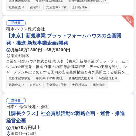
ます。 経営陣・各部門と連携しながら、予算策定、予実管理、業績分析を
業界未経験歓迎
年間休日120日以上
月平均残業時間20時間以内
通じて、経営の意思決定を支援するポジションです。 【主な業務】 ■全社
退職金あり
在宅OK
完全週休2日制
土日祝休み
および部門別の予算・中期計画の策定、取りまとめ ■月次の予実分析、着
地見込みの作成および差異要因の分析 ■経営会議等に向けた業績報告資
料・分析資料の作成 ■各部門と連携したKPIの設計・モニタリング、収益
正社員
性分析 ■管理会計・業績管理に関する業務プロセスや仕組みの整備・改善
積水ハウス株式会社
募集職種 東京【FP&A】経営の意思決定を支える経営管理／国内トップク
【東京】新規事業 プラットフォームハウスの企画開
ラスメーカー
発・推進 新規事業企画/開発
48万1300円～65万8200円
月給
東京都港区
企業名 積水ハウス株式会社 求人名 【東京】新規事業 プラットフォームハ
ウスの企画開発・推進 仕事の内容 累計建築戸数世界一の実績を誇り、シ
ャーメゾンをはじめとする国内の安定基盤構築と海外展開による成長を実
現。残業削減、育休取得100%等、働き方改善も推進。そんな当社にて、
業界未経験歓迎
年間休日120日以上
資格取得支援あり
時短勤務あり
サービス企画をお任せします。 【概要】これまで当社で培ってきた、安
退職金あり
在宅OK
完全週休2日制
土日祝休み
服装自由
全、安心、快適性を基盤として、PLATFORM HOUSE touchのサービス構
築を行っています。「健康」「つながり」「学び」の領域に対して、IoT
とAIをフル活用することで、お客さまへ無形資産のサービスを提供しま
正社員
す。 【詳細】■新たなサービスアイデアを創出 ■仮説検証を重ねながら形
日本生命保険相互会社
成、事業構想・価値設計・関係部署連携を通じて持続可能なサービスとし
【課長クラス】社会貢献活動の戦略企画・運営・推進
て推進 ■チームマネジメント 募集職種 【東京】新規事業 プラットフォー
経営企画
ムハウスの企画開発・推進
70万円以上
月給
東京都千代田区