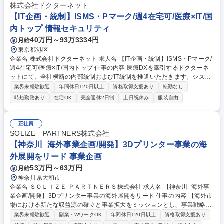
する■管理画面の改修をはじめとする改善案件の企画（課題の発見、取捨
株式会社ドクターネット
選択、優先度の整理を含む）■企画案件遂行に伴うプロジェクトマネジメ
【IT企画・統制】ISMS・Pマーク/週4在宅可/医療×IT/国
ント、情報整理・可視化業務 募集職種 オペレーション企画 / ソーシャルコ
内トップ 情報セキュリティ
マース（LINEギフト)
40万円～93万3334円
月給
東京都港区
企業名 株式会社ドクターネット 求人名 【IT企画・統制】ISMS・Pマーク/
週4在宅可/医療×IT/国内トップ 仕事の内容 医療DXを牽引するドクターネ
ットにて、全社横断の内部統制およびIT統制を推進いただきます。システ
ム部門と連携しながらセキュリティ・法令遵守・監査対応など、経営基盤
業界未経験歓迎
年間休日120日以上
資格取得支援あり
転勤なし
の信頼性強化をリードするポジションです。 【具体的な業務】■システム
時短勤務あり
在宅OK
完全週休2日制
土日祝休み
服装自由
部門の業務改革・改善提案と推進 ■自社サービスに対するIT全般統制活動
■情報セキュリティマネジメントシステムの強化 ■外部監査・法令遵守対
応、内部統制の推進 ■経営層やシステム部門長からの特命案件対応 【業務
正社員
内容の変更範囲】当社の指定する業務 募集職種 【IT企画・統制】ISMS・
SOLIZE PARTNERS株式会社
Pマーク/週4在宅可/医療×IT/国内トップ
【神奈川_海外事業企画/開発】3Dプリンター事業の海
外展開をリード 事業企画
53万円～63万円
月給
神奈川県大和市
企業名 ＳＯＬＩＺＥ ＰＡＲＴＮＥＲＳ株式会社 求人名 【神奈川_海外事
業企画/開発】3Dプリンター事業の海外展開をリード 仕事の内容 【海外市
場における新たな収益源の確立と事業拡大をミッションとし、事業戦略の
立案から実行までを一貫してリード】業務裁量が大きく、自ら描いたビジ
業界未経験歓迎
副業・WワークOK
年間休日120日以上
資格取得支援あり
ネスデザインを形にできる点が本ポジションの醍醐味です。 【具体的な業