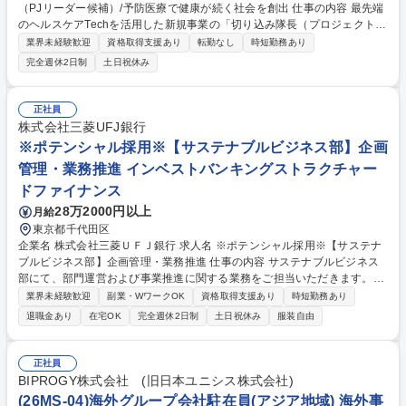
（PJリーダー候補）/予防医療で健康が続く社会を創出 仕事の内容 最先端
のヘルスケアTechを活用した新規事業の「切り込み隊長（プロジェクトリ
ード）」として、大手企業への出資・協業交渉から、病院での実証実験、
業界未経験歓迎
資格取得支援あり
転勤なし
時短勤務あり
泥臭い共同マーケティングまで全プロセスを自ら牽引します。 ■大手企業
完全週休2日制
土日祝休み
等への出資や資本業務提携を含む協業スキームの直接提案・交渉リード ■
机上の空論で終わらせず、ビジネスモデル策定からサービス実証までを自
ら推進 ■国内外の先端技術を有するテックベンチャーとのアライアンス獲
正社員
得 ■病院・介護施設現場に入り込んだ実証実験（PoC）の環境構築と課題
株式会社三菱UFJ銀行
解決 ■パートナー企業とタッグを組んだ共同マーケティングの企画・初期
※ポテンシャル採用※【サステナブルビジネス部】企画
市場開拓 募集職種 ヘルスケア×新規事業開発（PJリーダー候補）/予防医
管理・業務推進 インベストバンキングストラクチャー
療で健康が続く社会を創出
ドファイナンス
28万2000円以上
月給
東京都千代田区
企業名 株式会社三菱ＵＦＪ銀行 求人名 ※ポテンシャル採用※【サステナ
ブルビジネス部】企画管理・業務推進 仕事の内容 サステナブルビジネス
部にて、部門運営および事業推進に関する業務をご担当いただきます。入
社後は、会議体運営、資料作成、データ集計、関係部署との調整などを通
業界未経験歓迎
副業・WワークOK
資格取得支援あり
時短勤務あり
じて、部門や事業への理解を深めていただきます。 その後は、適性やご経
退職金あり
在宅OK
完全週休2日制
土日祝休み
服装自由
験に応じて、業務改善や各種施策の企画・推進などの主担当業務をお任せ
する予定です。サステナブルビジネス部では、サステナブルファイナンス
の提供に加え、再生可能エネルギーやGX領域における事業開発・投資、
正社員
新たな市場の創出、企業の事業変革支援などにも取り組んでいます。社会
BIPROGY株式会社 (旧日本ユニシス株式会社)
や産業の変革を後押しする最前線で、将来的には企画・推進業務の中核人
(26MS-04)海外グループ会社駐在員(アジア地域) 海外事