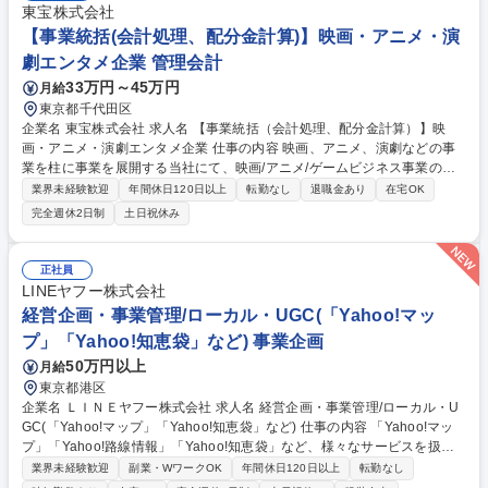
ランの推進 ■組織基盤の構築：会社規模拡大に伴う社内規程・ガイドライ
東宝株式会社
ンの整備やガバナンス体制の強化 ■経営層直下のスタッフとして会社経営
【事業統括(会計処理、配分金計算)】映画・アニメ・演
における意思決定や重要案件のサポート 募集職種 【経営企画】～パ・リ
劇エンタメ企業 管理会計
ーグ6球団の未来を創る～ 裁量◎・経営直下ポジション
33万円～45万円
月給
東京都千代田区
企業名 東宝株式会社 求人名 【事業統括（会計処理、配分金計算）】映
画・アニメ・演劇エンタメ企業 仕事の内容 映画、アニメ、演劇などの事
業を柱に事業を展開する当社にて、映画/アニメ/ゲームビジネス事業の戦
略推進における会計処理、配分金計算をお任せします。※経理・財務経験
業界未経験歓迎
年間休日120日以上
転勤なし
退職金あり
在宅OK
者歓迎です。 ・映画/アニメ事業の会計伝票処理を主とした経理業務・損
完全週休2日制
土日祝休み
益計算 ・各作品の著作権者(幹事会社・ライセンサー・原作者・脚本家・
監督等)に対する配分および権利処理業務(レポート作成・報告・支払等) ・
上記の業務で使用する配分金計算システムの管理・運用 ・各営業部門にま
正社員
たがる庶務業務 募集職種 【事業統括（会計処理、配分金計算）】映画・
LINEヤフー株式会社
アニメ・演劇エンタメ企業
経営企画・事業管理/ローカル・UGC(「Yahoo!マッ
プ」「Yahoo!知恵袋」など) 事業企画
50万円以上
月給
東京都港区
企業名 ＬＩＮＥヤフー株式会社 求人名 経営企画・事業管理/ローカル・U
GC(「Yahoo!マップ」「Yahoo!知恵袋」など) 仕事の内容 「Yahoo!マッ
プ」「Yahoo!路線情報」「Yahoo!知恵袋」など、様々なサービスを扱う
ローカル・UGC領域において、各事業の事業責任者とともに経営課題解決
業界未経験歓迎
副業・WワークOK
年間休日120日以上
転勤なし
に向けた企画・推進を担っていただきます。 各事業部の責任者や事業部