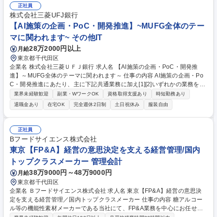
正社員
株式会社三菱UFJ銀行
【AI施策の企画・PoC・開発推進】~MUFG全体のテー
マに関われます~ その他IT
28万2000円以上
月給
東京都千代田区
企業名 株式会社三菱ＵＦＪ銀行 求人名 【AI施策の企画・PoC・開発推
進】～MUFG全体のテーマに関われます～ 仕事の内容 AI施策の企画・Po
C・開発推進にあたり、主に下記共通業務に加え[1][2]いずれかの業務をお
任せいたします。※[1][2]は求人下部に記載 ［共通］ ・金融業務における
業界未経験歓迎
副業・WワークOK
資格取得支援あり
時短勤務あり
部門・業務を横断した立場でのAI利活用した顧客向けサービス、または業
退職金あり
在宅OK
完全週休2日制
土日祝休み
服装自由
務効率化ツールの企画立案、PoC推進、開発推進 ・施策推進に当たって、
社内の関係各部との折衝や合意形成 ・パートナー企業やベンダとのステー
クスホルダーとの折衝、合意形成 募集職種 【AI施策の企画・PoC・開発
正社員
推進】～MUFG全体のテーマに関われます～
Bフードサイエンス株式会社
東京【FP&A】経営の意思決定を支える経営管理/国内
トップクラスメーカー 管理会計
38万9000円～48万9000円
月給
東京都千代田区
企業名 Ｂフードサイエンス株式会社 求人名 東京【FP&A】経営の意思決
定を支える経営管理／国内トップクラスメーカー 仕事の内容 糖アルコー
ル等の機能性素材メーカーである当社にて、FP&A業務を中心にお任せし