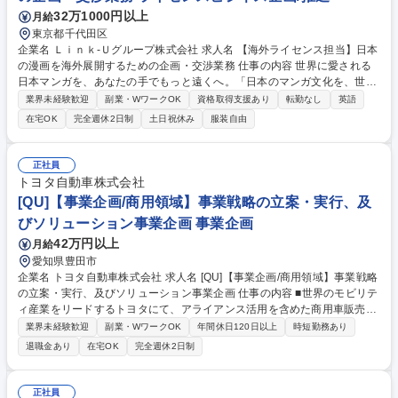
32万1000円以上
月給
東京都千代田区
企業名 Ｌｉｎｋ‐Ｕグループ株式会社 求人名 【海外ライセンス担当】日本
の漫画を海外展開するための企画・交渉業務 仕事の内容 世界に愛される
日本マンガを、あなたの手でもっと遠くへ。「日本のマンガ文化を、世界
中のファンへ最高の形で届けたい」私たちが求めているのは、そんな想い
業界未経験歓迎
副業・WワークOK
資格取得支援あり
転勤なし
英語
をビジネスの力で形にできる仲間です！ 言葉の壁や文化の違いを超えて、
在宅OK
完全週休2日制
土日祝休み
服装自由
一歩ずつ信頼を築き、一つの作品を世界中のファンへとつないでいく。 あ
なたの丁寧な一通や粘り強い交渉が、日本マンガの未来を大きく変えてい
きます。 ■海外市場向けマンガIPのライセンス取得交渉・契約交渉■既存
正社員
パートナーとのリレーションマネジメント・継続取引拡大■海外市場ニー
トヨタ自動車株式会社
ズに基づく作品選定・企画提案■契約条件（地域、言語、期間、独占/非独
[QU]【事業企画/商用領域】事業戦略の立案・実行、及
占等）の調整 募集職種 【海外ライセンス担当】日本の漫画を海外展開す
びソリューション事業企画 事業企画
るための企画・交渉業務
42万円以上
月給
愛知県豊田市
企業名 トヨタ自動車株式会社 求人名 [QU]【事業企画/商用領域】事業戦略
の立案・実行、及びソリューション事業企画 仕事の内容 ■世界のモビリテ
ィ産業をリードするトヨタにて、アライアンス活用を含めた商用車販売、
バリューチェーン強化、ソリューション提供の観点で、グローバルでの戦
業界未経験歓迎
副業・WワークOK
年間休日120日以上
時短勤務あり
略・戦術を描き、企画から実行まで推進いただきます。 【詳細】(1)商用
退職金あり
在宅OK
完全週休2日制
事業戦略の立案と実行推進 ■アライアンス戦略(供給・開発等) ■日本、ア
ジアを中心としたグローバルでの販売、バリューチェーン強化 ■中長期経
営計画の策定 (2)商用ソリューションの事業企画 ■ソリューション毎に、
正社員