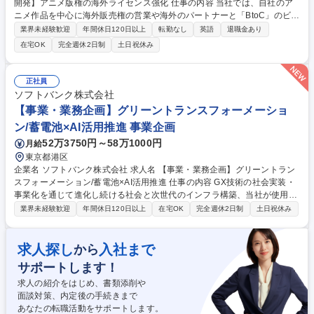
開発】アニメ版権の海外ライセンス強化 仕事の内容 当社では、自社のア
ニメ作品を中心に海外販売権の営業や海外のパートナーと「BtoC」のビジ
ネス開発などを行っており、本ポジションは映像作品や関連商品を世界中
業界未経験歓迎
年間休日120日以上
転勤なし
英語
退職金あり
に届けることをミッションとしております。 【海外へのライセンス】■ア
在宅OK
完全週休2日制
土日祝休み
ニメと実写の版権をアジア・欧米の映像会社へライセンスするための営業
活動 ■契約交渉/契約締結 ■海外マーケット・イベント参加 ■ライセンス素
材の管理、監修 【海外での新規事業開発】■海外でアニメ版権を活用した
正社員
B to C事業を開発 ■新規案件のフロー構築、立案 ■アニメ映像コンテンツ
ソフトバンク株式会社
の買付 ※入社後すぐに出向としてエイベックス・ピクチャーズ(株)勤務と
【事業・業務企画】グリーントランスフォーメーショ
なります 募集職種 【海外ライセンス営業 及び 新規事業開発】アニメ版権
ン/蓄電池×AI活用推進 事業企画
の海外ライセンス強化
52万3750円～58万1000円
月給
東京都港区
企業名 ソフトバンク株式会社 求人名 【事業・業務企画】グリーントラン
スフォーメーション/蓄電池×AI活用推進 仕事の内容 GX技術の社会実装・
事業化を通じて進化し続ける社会と次世代のインフラ構築、当社が使用す
るカーボンニュートラル電力の調達・最適化の推進をミッションに、GX
業界未経験歓迎
年間休日120日以上
在宅OK
完全週休2日制
土日祝休み
戦略の立案、全社関連プロジェクト推進を担います。 ■脱炭素エネルギー
や省エネルギーに関する調査・分析・レポート、重要会議体への付議対応
など ■GXに関する戦略および企画の策定・推進業務 ■地方分散データセン
求人探し
入社まで
から
ター向け電力調達の検討 ■エネルギーマネジメント／カーボンニュートラ
サポートします！
ル関連ソリューションのビジネス化推進 ■GXに関する経営層の特命事項対
応■当本部の運営に関わる業務企画と推進■社内外のアライアンス推進 募
求人の紹介をはじめ、書類添削や
集職種 【事業・業務企画】グリーントランスフォーメーション/蓄電池×AI
面談対策、内定後の手続きまで
活用推進
あなたの転職活動をサポートします。