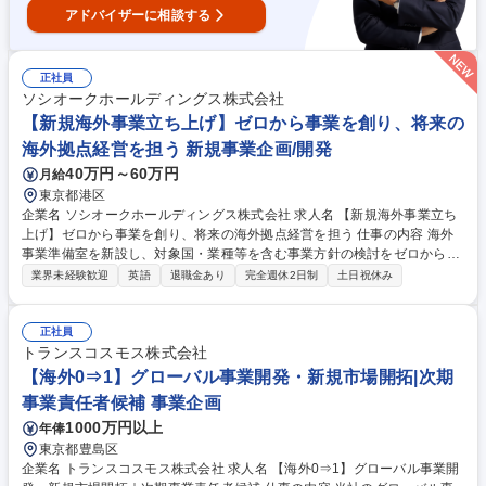
アドバイザーに相談する
正社員
ソシオークホールディングス株式会社
【新規海外事業立ち上げ】ゼロから事業を創り、将来の
海外拠点経営を担う 新規事業企画/開発
40万円～60万円
月給
東京都港区
企業名 ソシオークホールディングス株式会社 求人名 【新規海外事業立ち
上げ】ゼロから事業を創り、将来の海外拠点経営を担う 仕事の内容 海外
事業準備室を新設し、対象国・業種等を含む事業方針の検討をゼロから進
めています。海外事業の方針検討から、M&Aの遂行、実際の事業運営まで
業界未経験歓迎
英語
退職金あり
完全週休2日制
土日祝休み
を主導する部門のコアメンバーを募集しています。 経営企画本部配下の海
外事業部門で、会社全体の経営方針に沿ったダイナミックな事業展開を経
験できます。事業運営段階では、海外法人の経営メンバーとしての駐在の
正社員
可能性を含め、海外法人の経営を主導いただくこと想定しています。事業
トランスコスモス株式会社
推進だけでなく、経営フローの整備から、人事、決算、与信等の管理、I
【海外0⇒1】グローバル事業開発・新規市場開拓|次期
T、情報セキュリティ等々、本社各部門のサポートの下、全方位でご活躍
事業責任者候補 事業企画
いただきます。 募集職種 【新規海外事業立ち上げ】ゼロから事業を創
1000万円以上
年俸
り、将来の海外拠点経営を担う
東京都豊島区
企業名 トランスコスモス株式会社 求人名 【海外0⇒1】グローバル事業開