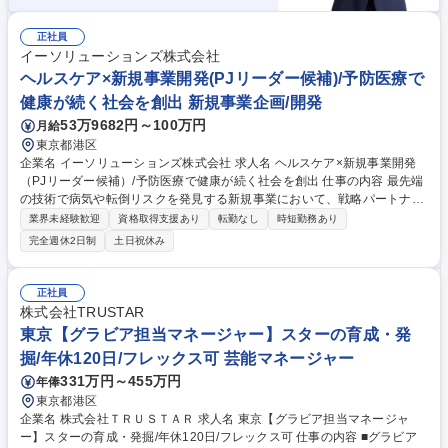
正社員
イーソリューションズ株式会社
ヘルスケア×新規事業開発(PJリーダー候補)/予防医療で
健康が続く社会を創出 新規事業企画/開発
53万9682円～100万円
月給
東京都港区
企業名 イーソリューションズ株式会社 求人名 ヘルスケア×新規事業開発
（PJリーダー候補）/予防医療で健康が続く社会を創出 仕事の内容 最先端
の技術で病気や転倒リスクを発見する新規事業において、戦略パートナー
への出資・協業提案から、現場での実証実験、共同マーケティングまで、
業界未経験歓迎
資格取得支援あり
転勤なし
時短勤務あり
自ら泥臭く手を動かし推進する主導者を募集します。 ■未来の社会図（シ
完全週休2日制
土日祝休み
ナリオ）の設計：5～10年後に必要なヘルスケア技術やインフラを考え、
事業構想を自ら練り上げます。 ■協働者を集める：大手企業や病院へ「出
資・協業」の提案を行い、実務の最前線に立ってプロジェクトを立ち上げ
正社員
ます。 ■ルール作り：新規事業の実現を阻む規制がある場合は、政府への
株式会社TRUSTAR
働きかけを自ら主導します。 ■プロジェクト推進：利害関係を泥臭く調整
東京【グラビア担当マネージャー】スターの育成・発
し、合意形成を図り前進させます。 募集職種 ヘルスケア×新規事業開発
掘/年休120日/フレックス可 芸能マネージャー
（PJリーダー候補）/予防医療で健康が続く社会を創出
331万円～455万円
年俸
東京都港区
企業名 株式会社ＴＲＵＳＴＡＲ 求人名 東京【グラビア担当マネージャ
ー】スターの育成・発掘/年休120日/フレックス可 仕事の内容 ■グラビア