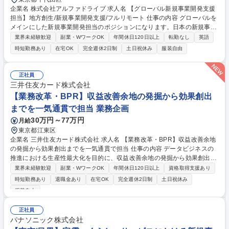
企業名 株式会社アルファドライブ 求人名 【グローバル新規事業開発支援
担当】地方創生/新規事業開発支援/フルリモート 仕事の内容 グローバルを
メインにした新規事業開発担当のポジションになります。日本の新規事業
やスタートアップのプロダクトを海外に輸出する、もしくは海外の新規事
業界未経験歓迎
副業・WワークOK
年間休日120日以上
転勤なし
英語
業やスタートアップを日本に輸入する仕事になります。 【具体的には】◇
時短勤務あり
在宅OK
完全週休2日制
土日祝休み
服装自由
海外の取引先とのディールメイク、交渉 ◇新規海外取引先の調査開拓 ◇
プロダクトに関する国内・海外市場調査 ◇新規事業輸出メインの仕事 ◇
輸出入に関する規制やガイドラインの調査・対応 ◇国内・海外での販売体
正社員
制の構築・パートナー開拓 ◇ローカライズ開発体制の構築 募集職種 【グ
三井住友カード株式会社
ローバル新規事業開発支援担当】地方創生/新規事業開発支援/フルリモー
【業務改革・BPR】収益改善余地の発掘から効果創出
ト
までを一気通貫で担当 業務企画
30万円～77万円
月給
東京都江東区
企業名 三井住友カード株式会社 求人名 【業務改革・BPR】収益改善余地
の発掘から効果創出までを一気通貫で担当 仕事の内容 データビジネスの
推進における生産性最大化を目的に、収益改善余地の発掘から効果創出ま
で一気通貫で抜本的な業務改革を推進します。 ■プロダクト別（Custell
業界未経験歓迎
副業・WワークOK
年間休日120日以上
資格取得支援あり
a・Vクーポン等）の現行業務の整理・可視化 ■業務の理想像整理、現状と
時短勤務あり
退職金あり
在宅OK
完全週休2日制
土日祝休み
の差分分析、改善施策の検討 ■理想像実現に向けたロードマップ作成およ
服装自由
び抜本的な業務改革の推進 ■Salesforce等を活用した業務プロセス最適
化・要件定義 ■社内外関係者との調整・合意形成およびプロジェクトの進
正社員
捗管理 募集職種 【業務改革・BPR】収益改善余地の発掘から効果創出ま
パナソニック株式会社
でを一気通貫で担当