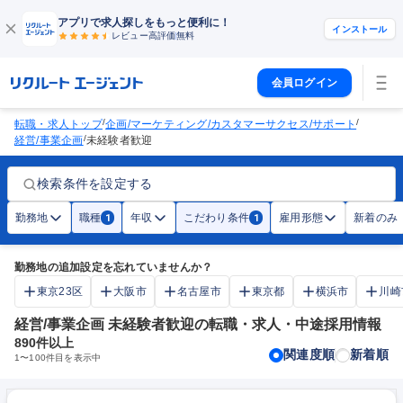
アプリで求人探しをもっと便利に！
インストール
レビュー高評価
無料
会員ログイン
/
/
転職・求人トップ
企画/マーケティング/カスタマーサクセス/サポート
/
経営/事業企画
未経験者歓迎
検索条件を設定する
勤務地
職種
年収
こだわり条件
雇用形態
新着のみ
1
1
勤務地の追加設定を忘れていませんか？
東京23区
大阪市
名古屋市
東京都
横浜市
川崎
経営/事業企画 未経験者歓迎の転職・求人・中途採用情報
890
件以上
関連度順
新着順
1
〜
100
件目を表示中