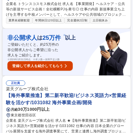
企業名 トランスコスモス株式会社 求人名 【事業開発】ヘルスケア・公共
等の新規サービス企画！全社横断PJを牽引◎ 仕事の内容 新規事業立ち上
げを主導する中核メンバーとして、ヘルスケアや公共領域のプロジェクト
を牽引。提案構築から実行管理まで一気通貫で担い、スピード感を持って
業界未経験歓迎
年間休日120日以上
完全週休2日制
土日祝休み
事業成長に直結する業務を遂行いただきます。 市場調査やアイデア創出等
の新規事業機会の探索・企画立案から、顧客ニーズの把握・競合分析まで
幅広く担当します。収支・リソース等の事業計画策定、パートナー企業と
※
非公開求人
25
万件
は
以上
の交渉や契約締結も主導。さらにプロジェクト推進・実行管理として社内
ご登録いただくと、約
25
万件の
外の調整や進捗管理を行うほか、既存事業の拡大施策も実行。健康増進B
非公開求人からご希望に沿った
POや統合事務センター構想などの最前線で、課題発見からサービス構築
求人をご紹介します。
まで裁量を持って推進できる環境です。 募集職種 【事業開発】ヘルスケ
※
2026年3月31日時点 ※求人数＝採用予定人数
ア・公共等の新規サービス企画！全社横断PJを牽引◎
登録して求人を紹介してもらう
正社員
楽天グループ株式会社
【海外事業推進】第二新卒歓迎/ビジネス英語力×営業経
験を活かす/1031082 海外事業企画/開発
30万1000円以上
月給
東京都世田谷区
企業名 楽天グループ株式会社 求人名 ★【海外事業推進】第二新卒歓迎/ビ
ジネス英語力×営業経験を活かす/1031082 仕事の内容 日本企業のグロー
バル展開を支援する海外調査事業にて、営業と連携し海外調査プロジェク