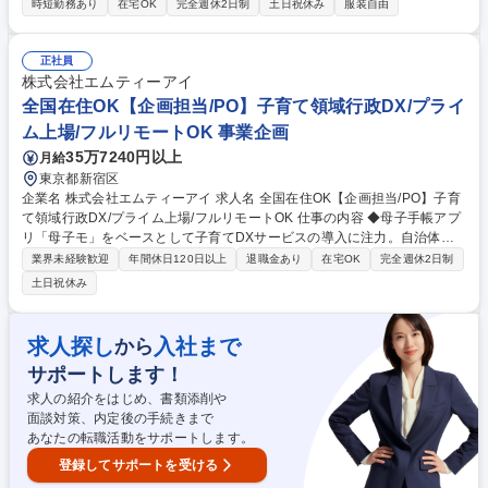
時短勤務あり
在宅OK
完全週休2日制
土日祝休み
服装自由
門、コーポレート部門と密接に連携し、事業運営における意思決定を支援
することで、重要な経営課題の特定から課題解決の推進までを担います。
また、経営管理のスペシャリストとしてP/LやKPIの適切な管理を通じて、
正社員
ローカル・UGC領域の持続的な成長を支援していただきます。 ※その他
株式会社エムティーアイ
業務詳細は求人下部に記載 募集職種 経営企画・事業管理/ローカル・UGC
全国在住OK【企画担当/PO】子育て領域行政DX/プライ
(「Yahoo!マップ」「Yahoo!知恵袋」など)
ム上場/フルリモートOK 事業企画
35万7240円以上
月給
東京都新宿区
企業名 株式会社エムティーアイ 求人名 全国在住OK【企画担当/PO】子育
て領域行政DX/プライム上場/フルリモートOK 仕事の内容 ◆母子手帳アプ
リ「母子モ」をベースとして子育てDXサービスの導入に注力。自治体の
提供する子育て事業のデジタル化を推進し、住民の利便性向上・自治体業
業界未経験歓迎
年間休日120日以上
退職金あり
在宅OK
完全週休2日制
務の効率化に貢献。全国への拡販増加に伴う増員募集です！ ▼企画担当
土日祝休み
（プロダクトオーナー）の主な役割・業務内容 ・要求整理、仕様策定 ・
開発チームへの指示、品質管理 ・UI/UX案の作成 募集職種 全国在住OK
【企画担当/PO】子育て領域行政DX/プライム上場/フルリモートOK
求人探し
入社まで
から
サポートします！
求人の紹介をはじめ、書類添削や
面談対策、内定後の手続きまで
あなたの転職活動をサポートします。
登録してサポートを受ける