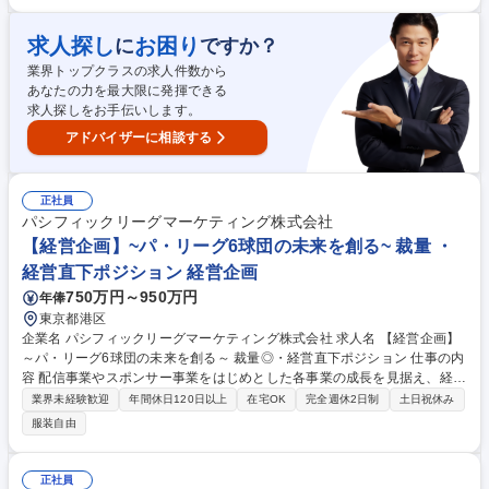
けており、ワクチン保冷輸送車は付加価値を付け、市場特性に合わせた取
り組み、X線診断車は国際保健機関を通した販売と次のステージを目指し
求人探し
お困り
に
ですか？
ています。医療機器メーカーとの接点も多くあり、日本政府無償ODAや国
業界トップクラスの求人件数から
際調達をベースとした新たなビジネス構築の可能性を広げていきたいと考
あなたの力を最大限に発揮できる
えております。 募集職種 【東京】新規事業開発(医療機器×モビリティ)/グ
求人探しをお手伝いします。
ローバルサウスの医療課題解決
アドバイザーに相談する
正社員
パシフィックリーグマーケティング株式会社
【経営企画】~パ・リーグ6球団の未来を創る~ 裁量 ・
経営直下ポジション 経営企画
750万円～950万円
年俸
東京都港区
企業名 パシフィックリーグマーケティング株式会社 求人名 【経営企画】
～パ・リーグ6球団の未来を創る～ 裁量◎・経営直下ポジション 仕事の内
容 配信事業やスポンサー事業をはじめとした各事業の成長を見据え、経営
戦略の立案から業績管理、投資検討まで幅広く担当。各部門と連携しなが
業界未経験歓迎
年間休日120日以上
在宅OK
完全週休2日制
土日祝休み
ら事業成長を加速させるための企画・分析・推進を担うコアメンバーで
服装自由
す。 【詳細】■事業成長の推進・戦略検討：業績管理、戦略検討、戦略達
成に向けた各部門とのリレーション構築 ■経営戦略の策定・実行： 中長期
の経営計画、業績目標の策定とその達成に向けた進捗管理・アクションプ
正社員