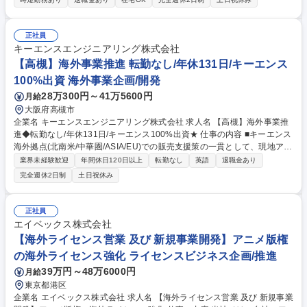
纏わる各種サービスの提案営業 ■市場/顧客/技術などの実地調査および事
業企画 ■海外事業会社の経営・営業支援、管理 （事業戦略の策定、営業及
び財務経理、法務・人事などの経営基盤強化などの支援） ■事業規模：国
正社員
内外50事業会社、200拠点、12000人の仲間がおり、この中で主に海外の
キーエンスエンジニアリング株式会社
事業体の本社担当として数社ご担当いただきます 募集職種 【名古屋】海
【高槻】海外事業推進 転勤なし/年休131日/キーエンス
外事業企画（ロジスティクス事業第一部 米欧事業グループ）
100%出資 海外事業企画/開発
28万300円～41万5600円
月給
大阪府高槻市
企業名 キーエンスエンジニアリング株式会社 求人名 【高槻】海外事業推
進◆転勤なし/年休131日/キーエンス100%出資★ 仕事の内容 ■キーエンス
海外拠点(北南米/中華圏/ASIA/EU)での販売支援策の一貫として、現地アフ
ターサービス部門の体制強化・拡大に向けた企画・推進を担当していただ
業界未経験歓迎
年間休日120日以上
転勤なし
英語
退職金あり
きます。（技術的な知識は技術メンバーがいるため不要） 【具体的な業
完全週休2日制
土日祝休み
務】■海外現地法人での修理対応拡大に向けた体制強化（採用・育成）に
ついての現地管理者との協議や推進 ※海外現地法人への出張や英語を使っ
たWeb会議、メール対応が頻繁にございます。 ■海外現地法人への技術移
正社員
管や指導の企画立案と実現に向けた関係各部署と調整や連携 ■キーエンス
エイベックス株式会社
製品の修理に関する問合せ対応とオペレーション、管理、対応面の指導 募
【海外ライセンス営業 及び 新規事業開発】アニメ版権
集職種 【高槻】海外事業推進◆転勤なし/年休131日/キーエンス100%出資
の海外ライセンス強化 ライセンスビジネス企画/推進
★
39万円～48万6000円
月給
東京都港区
企業名 エイベックス株式会社 求人名 【海外ライセンス営業 及び 新規事業