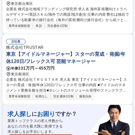
東京都台東区
企業名 株式会社地域ブランディング研究所 求人名 海外富裕層向けトラベ
ルデザイナー/英語スキル/海外での商談/地方創生 仕事の内容 弊社は独自で
持っている欧豪米の旅行会社（海外の富裕層向け旅行会社）から続々と手
配リクエストがあります。弊社がネットワークを持つ国内の特別な文化体
業界未経験歓迎
英語
完全週休2日制
験や人を繋げて旅程の企画手配を担当いただきます。 訪日旅行代理店の開
拓・商談、旅程企画対応の問い合わせ申し込み対応、体験ツアー企画、各
体験やガイド、移動方法、飲食店等旅程の企画手配、当日の施設・ガイド
正社員
の受け入れ状況の確認・フォロー、体験プログラムの紹介資料（英語）作
株式会社TRUSTAR
成、問合わせ状況の分析やマーケティング、自社で新規に企画したツアー
東京【アイドルマネージャー】スターの育成・発掘/年
のモニター参加要請調整連絡、イベントやEXPO、国内外の展示会などで
休120日/フレックス可 芸能マネージャー
の商談、売り上げ管理や請求 募集職種 海外富裕層向けトラベルデザイナ
331万円～455万円
年俸
ー/英語スキル/海外での商談/地方創生
東京都港区
企業名 株式会社ＴＲＵＳＴＡＲ 求人名 東京【アイドルマネージャー】ス
ターの育成・発掘/年休120日/フレックス可 仕事の内容 ■アイドルのマネ
ジメント業務全般を担当■タレントのスケジュール管理やファンクラブ運
営、イベント企画・運営まで幅広く携わる■タレントの魅力を最大限に引
業界未経験歓迎
転勤なし
完全週休2日制
服装自由
き出し、共に成長していくやりがいのある仕事です。 担当タレントのスケ
ジュール管理、ファンクラブサイトの運営・更新、ファンイベントの企
画・運営などを行います。タレントの要望に応じてイベント内容を企画し
求人探し
お困り
に
ですか？
たり、グッズ販売の企画・実施、ファンクラブ会員向けの情報発信なども
業界トップクラスの求人件数から
担当。タレントと二人三脚で仕事を進め、タレントの魅力を最大限に引き
あなたの力を最大限に発揮できる
出す役割を担います。 募集職種 東京【アイドルマネージャー】スターの
求人探しをお手伝いします。
育成・発掘/年休120日/フレックス可