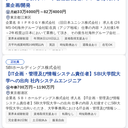
材として活躍いただくことを期待しています。 募集職種 ※ポテンシャル
業企画/開発
採用※【サステナブルビジネス部】企画管理・業務推進
33万4000円～82万4000円
月給
東京都江東区
企業名 ＢＩＰＲＯＧＹ株式会社 （旧日本ユニシス株式会社） 求人名 (26
MS-04)海外グループ会社駐在員（アジア地域） 仕事の内容 ＊入社後1年
～2年程度は日本において業務して頂き、その後当社海外グループ会社へ
出向（駐在）を予定（3年程度） ■豊洲本社での業務 ・海外子会社の管理
業界未経験歓迎
年間休日120日以上
資格取得支援あり
業務（PMI、経営管理、ガバナンス強化等） ・M&A関連業務（ソーシング
月平均残業時間20時間以内
英語
時短勤務あり
退職金あり
在宅OK
～クロージング、PMI） ・当社グループの理解（ソリューション、ガバナ
完全週休2日制
土日祝休み
服装自由
ンスなど） ■海外子会社出向時の業務 ・予算作成支援、予実管理とその分
析/該社取締役会・ステアリングコミッティの機関運営、および報告に向け
正社員
た財務資料準備、他 募集職種 (26MS-04)海外グループ会社駐在員（アジ
SBIホールディングス株式会社
ア地域）
【IT企画・管理及び情報システム責任者】SBI大学院大
学への出向 社内システムエンジニア
700万円～1190万円
年俸
東京都港区
企業名 ＳＢＩホールディングス株式会社 求人名 【IT企画・管理及び情報
システム責任者】SBI大学院大学への出向 仕事の内容 入社後すぐにSBI大
学院大学に出向いただき、大学事務局におけるIT企画・管理及び情報シス
テム責任者として役割を担っていただきます。また学務全般への理解や教
業界未経験歓迎
資格取得支援あり
転勤なし
時短勤務あり
員との連携・協働も求められるポジションです。 ■IT総務（システム予
完全週休2日制
土日祝休み
服装自由
算・予実管理、契約・ライセンス管理、各種申請） ■システム、サービス