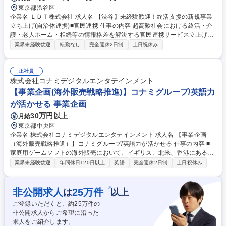
東京都渋谷区
企業名 ＬＤＴ株式会社 求人名 【渋谷】未経験歓迎！終活支援の新規事業
立ち上げ(自治体連携)■官民連携 仕事の内容 超高齢社会における終活・介
護・老人ホーム・相続等の情報格差を解決する官民連携サービス立上げ。
自治体や地域包括支援センターとの関係構築を通じて、高齢者やそのご家
業界未経験歓迎
転勤なし
完全週休2日制
土日祝休み
族が適切な支援へつながる仕組みを広げます 【具体的には】全国の自治
体・地域包括支援センター・医療機関等に対し、『やさしい終活ハンドブ
ック』の設置・活用提案を行います。終活、介護、老人ホーム、葬儀、相
正社員
続、不動産売却などの情報を住民へ届けることで、「どこに相談すればい
株式会社コナミデジタルエンタテインメント
いかわからない」という課題を解決。住民サービス向上と自治体の相談対
【事業企画(海外販売戦略推進)】コナミグループ/英語力
応負荷軽減の両立を実現します。 【働きやすさ】有給取得率90%以上。1
が活かせる 事業企画
時間単位で取得できます。 募集職種 【渋谷】未経験歓迎！終活支援の新
30万円以上
月給
規事業立ち上げ(自治体連携)■官民連携
東京都中央区
企業名 株式会社コナミデジタルエンタテインメント 求人名 【事業企画
（海外販売戦略推進）】コナミグループ/英語力が活かせる 仕事の内容 ■
家庭用ゲームソフトの海外販売において、イギリス、北米、香港にある現
地マーケティング部と日本国内のゲーム開発部門との間に立ち、販売戦略
業界未経験歓迎
年間休日120日以上
英語
完全週休2日制
土日祝休み
の企画推進をお任せします。 ★商材の企画、開発フェーズから発売、発売
後の振り返りを行うことが一連の関わるフェーズとなります。 【業務内
容】■企画、開発フェーズにおける、国内外の開発/セールスマーケティン
※
非公開求人
25
万件
は
以上
グ部門と連携した、グローバルマーケティング戦略の策定 ■販売フェーズ
ご登録いただくと、約
25
万件の
におけるグローバルでの販売戦略の立案、関係部門との調整 ■新たな配信
非公開求人からご希望に沿った
チャネルのビジネス推進 ■販売数やダウンロード数の管理・分析 募集職種
求人をご紹介します。
【事業企画（海外販売戦略推進）】コナミグループ/英語力が活かせる