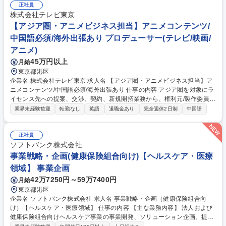
正社員
株式会社テレビ東京
【アジア圏・アニメビジネス担当】アニメコンテンツ/
中国語必須/海外出張あり プロデューサー(テレビ/映画/
アニメ)
45万円以上
月給
東京都港区
企業名 株式会社テレビ東京 求人名 【アジア圏・アニメビジネス担当】ア
ニメコンテンツ/中国語必須/海外出張あり 仕事の内容 アジア圏を対象にラ
イセンス先への提案、交渉、契約、新規開拓業務から、権利元/製作委員会
等との交渉・契約業務、コンテンツの中長期的なセールス戦略の立案・実
業界未経験歓迎
転勤なし
英語
退職金あり
完全週休2日制
中国語
行まで幅広くお任せします。 ■中国現地法人の業務に対する管理運営（ア
ニメ商品化事業、共同制作、イベント、ゲーム企画等）■中国展示会への
参加（海外出張あり）■版権元/製作委員会との交渉■自社および中国パー
正社員
トナー会社の商品化監修■中長期的なセールス戦略（マスターライセンシ
ソフトバンク株式会社
ー業務など） 募集職種 【アジア圏・アニメビジネス担当】アニメコンテ
事業戦略・企画(健康保険組合向け)【ヘルスケア・医療
ンツ/中国語必須/海外出張あり
領域】 事業企画
42万7250円～59万7400円
月給
東京都港区
企業名 ソフトバンク株式会社 求人名 事業戦略・企画（健康保険組合向
け）【ヘルスケア・医療領域】 仕事の内容 【主な業務内容】 法人および
健康保険組合向けヘルスケア事業の事業開発、ソリューション企画、提案