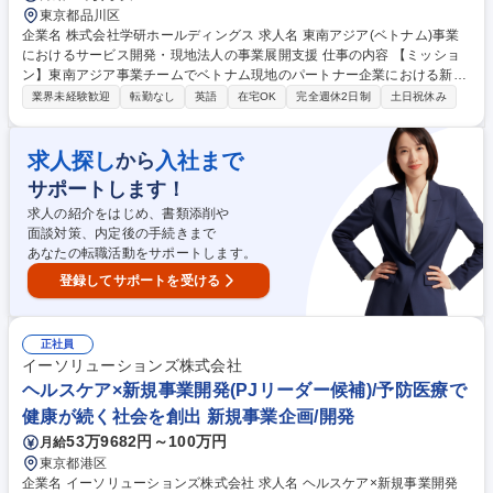
東京都品川区
企業名 株式会社学研ホールディングス 求人名 東南アジア(ベトナム)事業
におけるサービス開発・現地法人の事業展開支援 仕事の内容 【ミッショ
ン】東南アジア事業チームでベトナム現地のパートナー企業における新規
事業創出や日本市場進出を支援すること等を通じてパートナー企業のバリ
業界未経験歓迎
転勤なし
英語
在宅OK
完全週休2日制
土日祝休み
ューを高めること。学研グループ内外から東南アジア（ベトナ ム市場)に
められる商品やサービスを調達し、パートナー企業とともにプロジェクト
を推進【詳細】1：パートナー企業の戦略と事業領域、ベトナム市場を理
求人探し
入社まで
から
解し、事業拡充に必要なコンテンツを検討、調達 2：調達したコンテンツ
サポートします！
についてビジネスモデルの仮説を立案し、パイロット事業を通して仮説検
証する 3.：パートナー企業に対して、コンテンツの営業戦略・施策立案の
求人の紹介をはじめ、書類添削や
サポートを行う4. 一連の作業工程を見える化,フロー構築 募集職種 東南ア
面談対策、内定後の手続きまで
ジア(ベトナム)事業におけるサービス開発・現地法人の事業展開支援
あなたの転職活動をサポートします。
登録してサポートを受ける
正社員
イーソリューションズ株式会社
ヘルスケア×新規事業開発(PJリーダー候補)/予防医療で
健康が続く社会を創出 新規事業企画/開発
53万9682円～100万円
月給
東京都港区
企業名 イーソリューションズ株式会社 求人名 ヘルスケア×新規事業開発