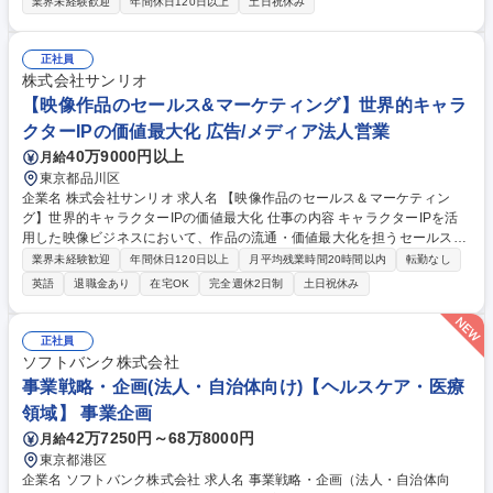
および実装推進 ■健康保険組合や企業人事部門などにおける重症化予防、
業界未経験歓迎
年間休日120日以上
土日祝休み
医療費適正化、健康増進などのヘルスケア事業の開発 ■AIやデータ活用な
ど、先端テクノロジーを活用した新規ソリューション企画 ■事業戦略、事
業計画および各種KPIの策定 ■RFP／公募案件対応（提案書作成、事業ス
正社員
キーム設計、プレゼンテーション、見積作成、質疑対応） 募集職種 事業
株式会社サンリオ
戦略・企画（健康保険組合向け）【ヘルスケア・医療領域】
【映像作品のセールス&マーケティング】世界的キャラ
クターIPの価値最大化 広告/メディア法人営業
40万9000円以上
月給
東京都品川区
企業名 株式会社サンリオ 求人名 【映像作品のセールス＆マーケティン
グ】世界的キャラクターIPの価値最大化 仕事の内容 キャラクターIPを活
用した映像ビジネスにおいて、作品の流通・価値最大化を担うセールスや
マーケティング業務全般をお任せします。作品の入口から出口まで社内外
業界未経験歓迎
年間休日120日以上
月平均残業時間20時間以内
転勤なし
と連携し、グローバルに魅力をお届けします。 ■セールス業務:国内外プラ
英語
退職金あり
在宅OK
完全週休2日制
土日祝休み
ットフォームへの映像作品セールス(配信・番販),条件交渉,ライセンス案件
創出 ■マーケティング/プロモーション:ローンチ前後の企画実行,視聴数や
収益最大化の施策設計,分析 ■PM:進行管理(制作～販売),契約管理,売上計上
正社員
■ビジネス開発:新規案件創出(パートナー開拓・企画起点),キャラクター戦
ソフトバンク株式会社
略と連動した映像展開提案 募集職種 【映像作品のセールス＆マーケティ
事業戦略・企画(法人・自治体向け)【ヘルスケア・医療
ング】世界的キャラクターIPの価値最大化
領域】 事業企画
42万7250円～68万8000円
月給
東京都港区
企業名 ソフトバンク株式会社 求人名 事業戦略・企画（法人・自治体向