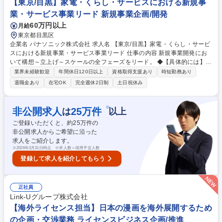
【東京/目黒】家電・くらし・サービスにおける新規事
業・サービス事業リード 新規事業企画/開発
60万円以上
月給
東京都目黒区
企業名 パナソニック株式会社 求人名 【東京/目黒】家電・くらし・サービ
スにおける新規事業・サービス事業リード 仕事の内容 新規事業開発にお
いて構想～立上げ～スケールの全フェーズをリード。 ◆【具体的には】■
新規事業戦略・サービスの企画開発■ビジネスモデル設計（収益構造、提
業界未経験歓迎
年間休日120日以上
資格取得支援あり
時短勤務あり
供価値、サービス設計）■PoC（概念実証）■家電・ サービス・データに
退職金あり
在宅OK
完全週休2日制
土日祝休み
よる顧客体験の創出■事業立ち上げ～事業マネジメント（P/L責任）■ビジ
ネスモデルの具体化、事業実装■プロジェクト／組織推進■クロスファンク
ショナルチームの推進・リード■事業拡大フェーズでの組織・プロセス整
※
非公開求人
25
万件
は
以上
備■アライアンス・エコシステム構築■家電やくらしにまつわる流通・サー
ご登録いただくと、約
25
万件の
ビス企業、社外パートナーとの共同事業推進（共創モデル） など 募集職
非公開求人からご希望に沿った
種 【東京/目黒】家電・くらし・サービスにおける新規事業・サービス事
求人をご紹介します。
業リード
※
2026年3月31日時点 ※求人数＝採用予定人数
登録して求人を紹介してもらう
正社員
Link‐Uグループ株式会社
【海外ライセンス担当】日本の漫画を海外展開するため
の企画・交渉業務 ライセンスビジネス企画/推進