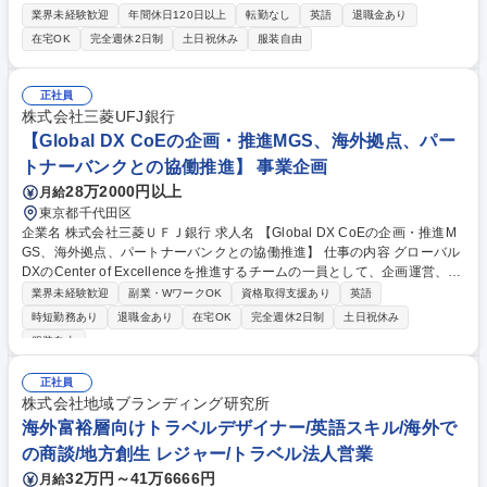
トを成功へ導くコアメンバーを募集。英語力を活かし、マーケティングの
業界未経験歓迎
年間休日120日以上
転勤なし
英語
退職金あり
プロへステップアップできる環境です。 ■顧客のニーズに応じた最適な海
在宅OK
完全週休2日制
土日祝休み
服装自由
外調査プランの提案・見積・スケジュール作成 ■受注後の調査オペレーシ
ョン円滑化に向けた、社内外チームとの折協やサポート ■売上拡大に向け
た営業戦略・プロモーション施策の立案および実行 ■市場動向や競合分析
正社員
に基づく戦略提案、新規プロダクトの開発支援 ■海外調査パートナーやグ
株式会社三菱UFJ銀行
ローバル社との連携、進捗・品質管理、新規開拓 募集職種 ★【海外事業
【Global DX CoEの企画・推進MGS、海外拠点、パー
推進】第二新卒歓迎/ビジネス英語力×営業経験を活かす/1031082
トナーバンクとの協働推進】 事業企画
28万2000円以上
月給
東京都千代田区
企業名 株式会社三菱ＵＦＪ銀行 求人名 【Global DX CoEの企画・推進M
GS、海外拠点、パートナーバンクとの協働推進】 仕事の内容 グローバル
DXのCenter of Excellenceを推進するチームの一員として、企画運営、海
外拠点・海外グループ会社との協働推進、プロジェクトマネジメントに従
業界未経験歓迎
副業・WワークOK
資格取得支援あり
英語
事いただきます。 【魅力】■BPRの基本的な考え方にも触れて頂きつつ、
時短勤務あり
退職金あり
在宅OK
完全週休2日制
土日祝休み
邦銀随一の海外ネットワークを誇る当行に於いて、グローバルベースでD
服装自由
Xの企画・推進・取り纏めなどに携わることが出来ます。 ■服装は通年カ
ジュアル、在宅勤務は50％以上、休暇はもちろん、育休を取る方が多くい
正社員
ます。 ■中途採用も多く、全体の20～30％が中途採用者となり、今後更に
株式会社地域ブランディング研究所
拡大予定。DX人材に特化した人事制度があります。 募集職種 【Global D
海外富裕層向けトラベルデザイナー/英語スキル/海外で
X CoEの企画・推進MGS、海外拠点、パートナーバンクとの協働推進】
の商談/地方創生 レジャー/トラベル法人営業
32万円～41万6666円
月給