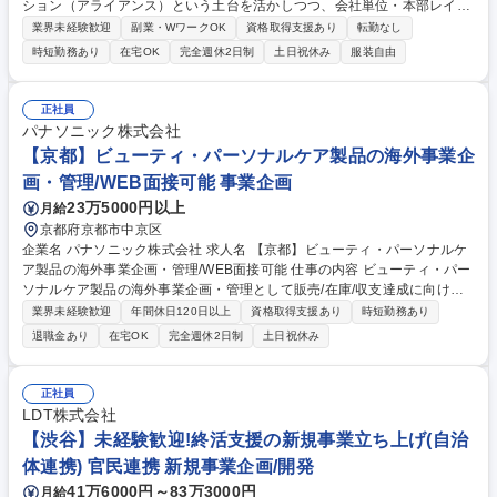
ション（アライアンス）という土台を活かしつつ、会社単位・本部レイヤ
ーへ向けた『面』のアプローチへと変革を起こすのが「パートナーディベ
業界未経験歓迎
副業・WワークOK
資格取得支援あり
転勤なし
ロップメント（PD）」の役割です。 ■新規パートナーの開拓・協業モデル
時短勤務あり
在宅OK
完全週休2日制
土日祝休み
服装自由
の構築：現状の事業課題に対し、どのような業界・企業とアライアンスを
組んでビジネスを昇華させていくか、企画・立案～実行していただきます
■パートナー様との戦略立案・実行：個別成長ロードマップ・戦略仮説の
正社員
立案：担当・エリアごとに閉じていた現場のナレッジを集約・構造化し、
パナソニック株式会社
パートナー企業ごとの中長期的な成長余地を可視化します ※その他詳細は
【京都】ビューティ・パーソナルケア製品の海外事業企
求人下部に記載 募集職種 【パートナーディベロップメント（戦略・企画
画・管理/WEB面接可能 事業企画
／biz-dev）】
23万5000円以上
月給
京都府京都市中京区
企業名 パナソニック株式会社 求人名 【京都】ビューティ・パーソナルケ
ア製品の海外事業企画・管理/WEB面接可能 仕事の内容 ビューティ・パー
ソナルケア製品の海外事業企画・管理として販売/在庫/収支達成に向けた
管理運用仕組み作り、マネジメントへの報告、課題提言など、事業成長の
業界未経験歓迎
年間休日120日以上
資格取得支援あり
時短勤務あり
礎となる業務を担当して頂きます。 ◆【具体的には】 ■販売/在庫/収支デ
退職金あり
在宅OK
完全週休2日制
土日祝休み
ータまとめ・マネジメント報告・課題提言、管理運用仕組み改善■事業計
画作業効率化、事業計画策定プロセス主導、全体スケジュール管理、海外
販売会社や工場への説明・スケジュール調整■定例作業のBPR、社内新販
正社員
売データシステム（CDAS)の改善、関係者啓蒙■ナレッジ継承の為の業務
LDT株式会社
マニュアル作成 など 募集職種 【京都】ビューティ・パーソナルケア製品
【渋谷】未経験歓迎!終活支援の新規事業立ち上げ(自治
の海外事業企画・管理/WEB面接可能
体連携) 官民連携 新規事業企画/開発
41万6000円～83万3000円
月給