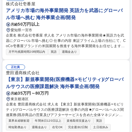
市場、競合、提供価値分析から、商流、マネタイズ方法、事業性、リスク
株式会社壱番屋
対応立案までを、プロジェクト関係者と共に企画 募集職種 [QU]【事業企
アメリカ市場の海外事業開発 英語力を武器にグローバ
画/商用領域】事業戦略の立案・実行、及びソリューション事業企画
ル市場へ挑む 海外事業企画/開発
50万円以上
月給
愛知県一宮市
企業名 株式会社壱番屋 求人名 アメリカ市場の海外事業開発★英語力を武
器にグローバル市場へ挑む◎ 仕事の内容 東証プライム上場の当社にて、C
oCo壱番屋ブランドの米国展開を推進する海外事業開発をお任せします。
英語力を活かし、将来的な海外出向を視野に入れたグローバルな市場開
月平均残業時間20時間以内
英語
退職金あり
拓・事業企画を担うポジションです。 ■アメリカ市場における「CoCo壱
番屋」の出店戦略・事業計画の立案と実行 ■現地法人やパートナー企業と
の折衝、進捗管理およびリレーション構築 ■マーケティングリサーチ、現
正社員
地ニーズに合わせたメニュー・サービスの企画 ■新規出店に伴う各種手続
豊田通商株式会社
き、契約実務のサポートおよび開拓業務 ■現地店舗の運営状況のモニタリ
【東京】新規事業開発(医療機器×モビリティ)/グローバ
ングおよび業績改善に向けた指導・支援など 募集職種 アメリカ市場の海
ルサウスの医療課題解決 海外事業企画/開発
外事業開発★英語力を武器にグローバル市場へ挑む◎
35万円～80万円
月給
東京都港区
企業名 豊田通商株式会社 求人名 【東京】新規事業開発(医療機器×モビリ
ティ)/グローバルサウスの医療課題解決 仕事の内容 ■グローバルヘルス関
連業務(既存商品の営業及びアフターサービスを含めた全体マネジメント
や新規商品開発及びパートナーの開拓)やODAビジネスの推進(入札ビジネ
業界未経験歓迎
年間休日120日以上
資格取得支援あり
英語
スの一連業務の遂行)をお任せします。 【募集背景】医療機器xモビリティ
時短勤務あり
退職金あり
在宅OK
完全週休2日制
土日祝休み
の掛け合わせのビジネスとして、ワクチン保冷輸送車、X線診断車を手掛