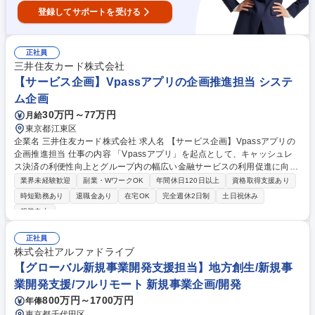
登録してサポートを受ける
正社員
三井住友カード株式会社
【サービス企画】Vpassアプリの企画推進担当 システ
ム企画
30万円～77万円
月給
東京都江東区
企業名 三井住友カード株式会社 求人名 【サービス企画】Vpassアプリの
企画推進担当 仕事の内容 「Vpassアプリ」を起点として、キャッシュレ
ス決済の利便性向上とグループ内の幅広い金融サービスの利用促進に向
け、顧客のデジタル体験の高度化を推進することがミッションです。 ■主
業界未経験歓迎
副業・WワークOK
年間休日120日以上
資格取得支援あり
力アプリにおける新機能やサービスの企画立案、ユーザー体験向上に向け
時短勤務あり
退職金あり
在宅OK
完全週休2日制
土日祝休み
た継続的な改善提案の実行 ■各ビジネス部門や商品所管と緊密に連携し
服装自由
た、新規企画の立ち立ち上げからKPI設計および利用促進の推進 ■最新の
市場環境やユーザー行動の緻密な分析に基づく、キャッシュレス決済領域
正社員
の新規サービス企画立案 募集職種 【サービス企画】Vpassアプリの企画
株式会社アルファドライブ
推進担当
【グローバル新規事業開発支援担当】地方創生/新規事
業開発支援/フルリモート 新規事業企画/開発
800万円～1700万円
年俸
東京都千代田区