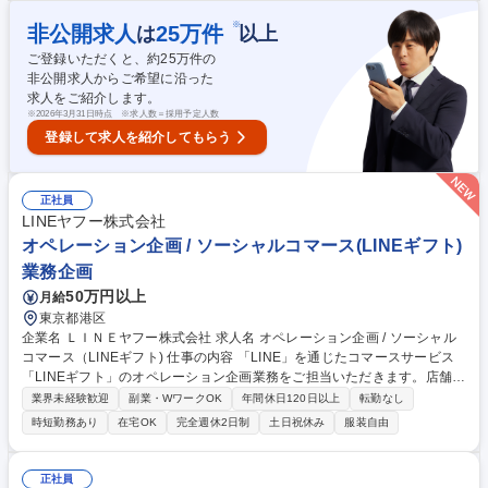
導入企画 ■プロジェクトマネジメント ■ベンダーコントロール ■各種ITサ
ポート ■インシデント管理と対応、情報セキュリティマネジメント ■学務
※
非公開求人
25
万件
は
以上
関連業務（式典（入学式・修了式）の運営、各種委員会の業務）など ★将
ご登録いただくと、約
25
万件の
来的に事務局の中核を担うポスト(次長等)へのステップアップも可能！ 募
非公開求人からご希望に沿った
集職種 【IT企画・管理及び情報システム責任者】SBI大学院大学への出向
求人をご紹介します。
※
2026年3月31日時点 ※求人数＝採用予定人数
登録して求人を紹介してもらう
正社員
LINEヤフー株式会社
オペレーション企画 / ソーシャルコマース(LINEギフト)
業務企画
50万円以上
月給
東京都港区
企業名 ＬＩＮＥヤフー株式会社 求人名 オペレーション企画 / ソーシャル
コマース（LINEギフト) 仕事の内容 「LINE」を通じたコマースサービス
「LINEギフト」のオペレーション企画業務をご担当いただきます。店舗向
け・社内運用担当者向けなど複数の管理画面があり、機能の拡充・改善に
業界未経験歓迎
副業・WワークOK
年間休日120日以上
転勤なし
対するニーズが高まっています。 ■LINEギフトを利用いただくユーザー/
時短勤務あり
在宅OK
完全週休2日制
土日祝休み
服装自由
ショップの顧客体験を最大化させる■LINEギフトに関わる運営業務・サポ
ート業務の効率化、リスク対策■社内のセキュリティ対策、ガバナンス観
点で必要な改修■社内の関係者が抱える課題を紐解き、必要な改修を実行
正社員