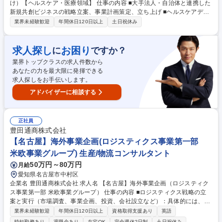
け）【ヘルスケア・医療領域】 仕事の内容 ■大手法人・自治体と連携した
新規共創ビジネスの戦略立案、事業計画策定、立ち上げ ■ヘルスケアデー
タ利活用に関する新規事業の戦略立案、事業計画策定、立ち上げ ■営業部
業界未経験歓迎
年間休日120日以上
土日祝休み
門と連携した事業企画（事業構想、事業展開シナリオ、事業計画策定） ■
共創型プロジェクトの推進（社内承認、PoC、サービス開発計画策定な
ど） ■ビジネスモデル／サービスモデルの詳細設計 ■事業オペレーション
求人探し
お困り
に
ですか？
設計（事業運営体制、営業・マーケティング戦略立案） 募集職種 事業戦
業界トップクラスの求人件数から
略・企画（法人・自治体向け）【ヘルスケア・医療領域】
あなたの力を最大限に発揮できる
求人探しをお手伝いします。
アドバイザーに相談する
正社員
豊田通商株式会社
【名古屋】海外事業企画(ロジスティクス事業第一部
米欧事業グループ) 生産/物流コンサルタント
50万円～80万円
月給
愛知県名古屋市中村区
企業名 豊田通商株式会社 求人名 【名古屋】海外事業企画（ロジスティク
ス事業第一部 米欧事業グループ） 仕事の内容 ■ロジスティクス戦略の立
案と実行（市場調査、事業企画、投資、会社設立など）：具体的には、開
発国における市場調査・フィージビリティスタディ、デジタル化・グリー
業界未経験歓迎
年間休日120日以上
資格取得支援あり
英語
ン化を軸とした新機能開発企画 ■米州欧州地域におけるロジスティクスに
時短勤務あり
退職金あり
在宅OK
完全週休2日制
土日祝休み