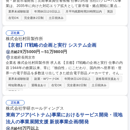
発・新規市場開拓｜次期事業責任者候補 仕事の内容 当社のグローバル事
業は、2035年に向けた対応エリア拡大として新市場・拠点開拓に重点的
に取り組んでいます。現在の組織は中華圏に強いメンバーが多く在籍して
業界未経験歓迎
年間休日120日以上
月平均残業時間20時間以内
英語
いる為、他エリアでの市場開拓をリードいただきます 日本拠点をベースに
在宅OK
完全週休2日制
土日祝休み
新規海外市場（EMEA・南米）における事業開発業務全般をお任せしま
す。 ・主にIT-BPO事業ドメインを中心とした新規市場の調査、参入戦略
の策定 ・現地パートナー企業の発掘およびパートナーシップ構築 【組織
正社員
ミッション】中期計画におけるグローバル事業展開強化に向けた新規市場
株式会社村田製作所
開拓 ※業務変更の範囲：会社が定める業務 募集職種 【海外0⇒1】グロー
【京都】IT戦略の企画と実行 システム企画
バル事業開発・新規市場開拓｜次期事業責任者候補
29万5000円～51万9800円
月給
京都府長岡京市
企業名 株式会社村田製作所 求人名 【京都】IT戦略の企画と実行 仕事の内
容 1944年の創業以来、常に「独自性」にこだわり、国内外へ世界初・世
界一の電子部品を多数送り出してきた総合電子部品メーカーです。そんな
当社にて、経営課題の解決に向けた全社IT戦略の企画/立案をお任せしま
業界未経験歓迎
副業・WワークOK
年間休日120日以上
資格取得支援あり
す。 【詳細】戦略上のコアテーマをIT技術とITポートフォリオの観点から
時短勤務あり
退職金あり
在宅OK
完全週休2日制
土日祝休み
企画立案・実行し、中長期でのIT戦略策定にあたってのCIOによる意思決
服装自由
定を支えていただきます。■戦略コアテーマの企画・立案・遂行支援 ■国
内外IT部門への情報発信、ミーティング資料作成・会議遂行 ■グローバルI
正社員
T会議、リージョナルIT会議の企画・遂行 ■インテリジェンス機能の提供
株式会社学研ホールディングス
（社外のステークホルダとの打ち合わせの設定、リサーチング、etc） 募
東南アジア(ベトナム)事業におけるサービス開発・現地
集職種 【京都】IT戦略の企画と実行
法人の事業展開支援 新規事業企画/開発
40万円以上
月給