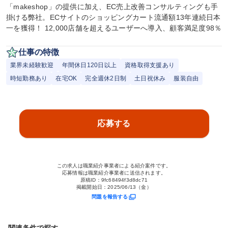
「makeshop」の提供に加え、EC売上改善コンサルティングも手
掛ける弊社。ECサイトのショッピングカート流通額13年連続日本
一を獲得！ 12,000店舗を超えるユーザーへ導入、顧客満足度98％
仕事の特徴
業界未経験歓迎
年間休日120日以上
資格取得支援あり
時短勤務あり
在宅OK
完全週休2日制
土日祝休み
服装自由
応募する
この求人は職業紹介事業者による紹介案件です。
応募情報は職業紹介事業者に送信されます。
原稿ID：
9fc68494f3d8dc71
掲載開始日：
2025/06/13（金）
問題を報告する