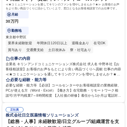
歴・資格 学歴：大学院 大学 高専 短大 語学力： 資格：
≪★コミュニケーションを通してキリンのファンを増やしませんか？★≫ お客様のお声
をより良い商品づくりに活かしていく上で、窓口となるお客様相談室でのお仕事です。
月給
30万円
勤務地
東京都中野区
業界未経験歓迎
年間休日120日以上
退職金あり
在宅OK
賞与あり
交通費支給
土日祝休み
寮・社宅あり
仕事の内容
企業名 キリンアンドコミュニケーションズ株式会社 求人名 中野本社【お
客様相談室】お客様のお声をもとにより良い商品づくりへ貢献 仕事の内容
≪★コミュニケーションを通してキリンのファンを増やしませんか？★≫
お客様のお声をより良い商品づくりに活かしていく上で、窓口となるお客
必要な経験・能力等
様相談室でのお仕事です。 日々お客様からいただくキリングループへのご
必要な経験・能力等 【必須】コールセンターやお客様相談室の業務経験、
意見を、企業活動に活かしています。お客様からの声に迅速かつ誠意をも
PCが使える方（Word・Excel）【働き方】在宅勤務・リモートワーク相
って対応、情報提供するとともにグループ内活動に反映しています。 【具
談可/月平均残業7～8時間程度 【入社後の研修】着任から1か月は電話対応
体的には】電話応対、メール、お手紙対応、ご指摘品調査報告書作成、有
のOJTを中心に実施し、電話対応に慣れた段階でメール・手紙のOJTを実
人チャットボット対応など。 【1日の対応件数】■電話：月間一人当たり
施する予定です。独り立ち以降もしっかりフォローする体制を整えていま
平均100件前後■メール・手紙：同上40件前後 募集職種 中野本社【お客様
正社員
すのでご安心ください。 【当社について】キリングループの広報機能を担
株式会社日立医薬情報ソリューションズ
相談室】お客様のお声をもとにより良い商品づくりへ貢献
う会社として、お客様との出会いを大切にし、磨き上げたホスピタリティ
を込めてコミュニケーションをとりながら広報関連業務を行っておりま
【総務・人事】未経験歓迎/日立グループ/組織運営を支
す。 学歴・資格 学歴：大学院 大学 高専 短大 専修学校 高校 語学力： 資