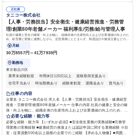
です。単に商品を販売するだけでなく原料の仕入れから販売までをトータ
可能で、ワークライフバランスを保ち長期就業しやすい環境です。 【当社
ルプロデュースしているため、商品に関わる全ての業務をサポート頂きま
正社員
の強み】1991年の設立以来、外食産業を中心としたお客様の多様なニー
タニコー株式会社
す。 募集職種 東京都中央区【営業事務・貿易事務】食品商社/残業少なめ/
ズに沿った冷凍水産物等の生産・輸入・販売を一貫して手掛けています。
リモート等相談可
自社工場と海外拠点の強固な連携によるワンストップサービスが最大の強
【人事・労務担当】安全衛生・健康経営推進・労務管
みです。 学歴・資格 学歴：大学院 大学 語学力：英語 資格：
理/創業80年老舗メーカー 福利厚生/労務/給与管理人事
社員の健康と安全の確保・向上を軸に、組織全体の生産性向上および企業価値の向上のた
め、経営層と密接に連携しながら、定型業務にとどまらず、制度設計や施策立案などの上
流工程から関与していただきます。
月給
30万8557円～41万7939円
勤務地
東京都品川区
業界未経験歓迎
年間休日120日以上
資格取得支援あり
住宅手当あり
時短勤務あり
経験者歓迎
退職金あり
賞与あり
完全週休2日制
交通費支給
駅近5分以内
土日祝休み
仕事の内容
寮・社宅あり
企業名 タニコー株式会社 求人名 【人事・労務担当】安全衛生・健康経営
推進・労務管理/創業80年老舗メーカー 仕事の内容 社員の健康と安全の確
保・向上を軸に、組織全体の生産性向上および企業価値の向上のため、経
営層と密接に連携しながら、定型業務にとどまらず、制度設計や施策立案
必要な経験・能力等
などの上流工程から関与していただきます。 【主な業務内容】■安全衛生
必要な経験・能力等 【いずれか必須】■安全衛生業務の実務経験■労務管
業務（ストレスチェック、健康診断の運用、産業医との連携 など）■健康
理業務の実務経験 ■健康経営の推進または認証申請に関する業務経験 ※目
経営認証取得に向けた企画・推進■労務管理（労働時間の分析、労働環境
安：従業員数500名以上規模の企業でのご経験 【求める人物像】■周囲