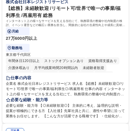
株式会社日本レジストリサービス
甚大化など、これまで以上に社会課題解決の重要性が高まっています。
「未来の日常」の創造に向けて持続可能な社会の実現に貢献してまいりま
【総務】未経験歓迎 /リモート可/世界で唯一の事業/福
す。 学歴・資格 学歴：大学院 大学 語学力： 資格：
利厚生 /再雇用有 総務
インターネット上の様々なサービスを支える当社にて、執務環境の整備や社内制度の検
討、イベント運営などの幅広い業務を担当し、間接的に会社の生産性向上や成長に貢献し
ている部署です。
月給
27万6000円以上
勤務地
東京都千代田区
年間休日120日以上
ストックオプションあり
資格取得支援あり
介護休暇あり
月平均残業時間20時間以内
未経験者歓迎
住宅手当あり
時短勤務あり
研修あり
在宅OK
賞与あり
仕事の内容
完全週休2日制
交通費支給
駅近5分以内
土日祝休み
服装自由
企業名 株式会社日本レジストリサービス 求人名 【総務】未経験歓迎◎/リ
モート可/世界で唯一の事業/福利厚生◎/再雇用有 仕事の内容 インターネッ
ト上の様々なサービスを支える当社にて、執務環境の整備や社内制度の検
討、イベント運営などの幅広い業務を担当し、間接的に会社の生産性向上
必要な経験・能力等
や成長に貢献している部署です。 会社の全メンバーが安心して長く成果を
必要な経験・能力等 【◎未経験歓迎◎】 主体的に考え、論理的な説明・
発揮できる環境を整えるために、毎日のメンテナンスや維持管理に加え、
提案が積極的にできる方 【入社後】先輩社員と共に、適性や希望に沿って
新たな施策検討を積極的に行っていただき、会社全体を巻き込み課題解決
業務をお任せします。 【こんな方が活躍できる職種です】 ・仕組化が好
を推進。 ・オフィス運営：執務環境の整備・物品管理・社内規定整備/改
き/得意・協働の姿勢を持っている・優先順位付け、マルチタスクが得意・
善・イベント企画/運営・非常時の対応 など、本人の希望や適性によって
様々な立場で物事を考えられる・定型業務だけでなく突発的な出来事にも
正社員