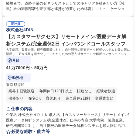
管理部門：広報、人事、経理など当公社の運営に係る管理業務 ■収益部
経験者で、道路事業のゼネラリストとしてのキャリアを積みたい方【社
門：駐車場の新規開拓、管理運営、新宿駅西口広場の「イベントコーナ
風】社内関係部署や東京都と連携が必要なため綿密にコミュニケーション
ー」などの管理運営 ■道路部門：整備の急がれる骨格幹線道路や木造住宅
を図っています。 【業務の魅力】■幅広く携われる：総合職（事務）で
密集地域の特定整備路線の用地取得、道路に関する普及啓発事業、都内の
は、駐車場の管理運営や道路用地の取得、公益財団法人の中枢を担う管理
道路施設や道路工事現場の見学ツアー事業 ※入社後は上記いずれかの部門
正社員
部門など多岐に渡る業務を経験できます。 ■様々なプロジェクト：駐車場
株式会社4DIN
へ配属。※業務内容変更の範囲：会社の定める業務 募集職種 【都庁グル
事業の他、新宿駅西口広場内に設置された照明を兼ねた広告「ブライトサ
ープ】総合職（事務）◇残業月平均9時間未満／有給年平均16日取得
イン」の管理運営を行うなど、事業収益を生み出す活動を積極的に行って
【カスタマーサクセス】リモートメイン/医療データ解
います。 学歴・資格 学歴：大学院 大学 高専 短大 専修学校 高校 語学力：
析システム/完全週休2日 インバウンドコールスタッフ
資格：
大学病院、製薬企業、研究機関等に対し、自社開発の医療データ解析システムを最大限に
活用し、研究成果を最大化していただくための導入後サポートや解析コンサルティング、
活用アドバイス業務等をお任せします。
月給
41万7000円～50万円
勤務地
東京都港区
業界未経験歓迎
年間休日120日以上
転勤なし
経験者歓迎
研修あり
在宅OK
育休あり
完全週休2日制
交通費支給
駅近5分以内
土日祝休み
仕事の内容
企業名 株式会社４ＤＩＮ 求人名 【カスタマーサクセス】リモートメイン/
医療データ解析システム/完全週休2日 仕事の内容 大学病院、製薬企業、
研究機関等に対し、自社開発の医療データ解析システムを最大限に活用
し、研究成果を最大化していただくための導入後サポートや解析コンサル
必要な経験・能力等