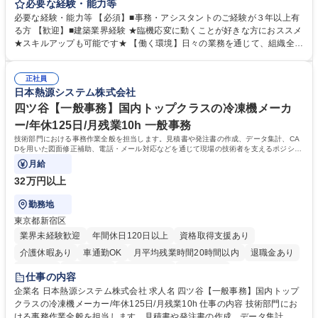
署内の事務業務全般をお任せいたします。 裁量を持って働いていただける
必要な経験・能力等
ため、スキルアップも可能です。 【部署内の事務業務全般】 ■サンプルの
必要な経験・能力等 【必須】■事務・アシスタントのご経験が３年以上有
仕分け・整理 ■電話応対 ■書類作成（会議資料、お客様宛請求書、支払書
る方 【歓迎】■建築業界経験 ★臨機応変に動くことが好きな方におススメ
類を取りまとめて経理へ提出等） ■ショールームアテンド・運営・予約業
★スキルアップも可能です★ 【働く環境】日々の業務を通じて、組織全体
務 ■広報・PR業務のアシスタント（SNS投稿補助、資料作成など） ■納品
のサポートを行い、成果を実感できる仕事です。また、コミュニケーショ
時の取扱説明書作成・送付（キッチン、機器等の商品） 募集職種 【汐留/
ンスキルや問題解決能力が磨かれ、キャリアアップのチャンスも豊富。チ
インテリア事務（部署内アシスタント）】■安定企業で働く
正社員
ームとの協力や新しいアイデアを活かす場もあり、やりがいを感じながら
日本熱源システム株式会社
働けます。 【歓迎】 ■インテリアの業界のご経験が有る方■PCの作業に慣
れている方 学歴・資格 学歴：大学院 大学 高専 短大 専修学校 語学力： 資
四ツ谷【一般事務】国内トップクラスの冷凍機メーカ
格：
ー/年休125日/月残業10h 一般事務
技術部門における事務作業全般を担当します。見積書や発注書の作成、データ集計、CA
Dを用いた図面修正補助、電話・メール対応などを通じて現場の技術者を支えるポジショ
ンです。
月給
32万円以上
勤務地
東京都新宿区
業界未経験歓迎
年間休日120日以上
資格取得支援あり
介護休暇あり
車通勤OK
月平均残業時間20時間以内
退職金あり
賞与あり
交通費支給
駅近5分以内
土日祝休み
仕事の内容
企業名 日本熱源システム株式会社 求人名 四ツ谷【一般事務】国内トップ
クラスの冷凍機メーカー/年休125日/月残業10h 仕事の内容 技術部門にお
ける事務作業全般を担当します。見積書や発注書の作成、データ集計、C