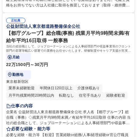
求・支払データ登録、取引先マスター申請対応）・予算作成及び予実管
格をお持ちでない方は入社後に取得を推奨しております（取得・維持費用
理・各種稟議書、報告書作成業務・各種台帳管理、交際費・会議費支払報
の一部補助あり） 【求める人物像】 ・向学心豊かで、主体的に行動でき
告書作成及び月次管理・部内総務庶務全般 など※※配属先によっては上記
る方。 ・社内外の多様な関係者と協調して業務を進められるコミュニケー
の他に担当頂く業務が発生する場合があります。 募集職種 【営業事務】
正社員
ション力がある方。 ・チャレンジを厭わず、粘り強く業務に取り組める
公益財団法人東京都道路整備保全公社
業務職/三井物産グループ/平均残業時間10H/完全週休2日
方。多様な関係者と謙虚に信頼関係を構築でき、期限を意識したスケジュ
ール管理が出来る方。※将来的に他部署（営業部門、コーポレート部門）
【都庁グループ】総合職(事務) 残業月平均9時間未満/有
へのジョブローテーションの可能性があります。 学歴・資格 学歴：大学
給年平均16日取得 一般事務
院 大学 語学力： 資格：宅地建物取引士
当社の総合職として、ジョブローテーションによる人事経理部門や収益事業等のフロント
部門の部署等幅広い部署での業務をお任せいたします。研修制度やキャリア支援が充実し
ております！ ※下記業務詳細
月給
22万1500円～30万円
勤務地
東京都新宿区
業界未経験歓迎
年間休日120日以上
介護休暇あり
月平均残業時間20時間以内
転勤なし
住宅手当あり
経験者歓迎
研修あり
退職金あり
賞与あり
完全週休2日制
交通費支給
仕事の内容
駅近5分以内
資格取得手当あり
食事補助あり
企業名 公益財団法人東京都道路整備保全公社 求人名 【都庁グループ】総
合職（事務）◇残業月平均9時間未満／有給年平均16日取得 仕事の内容 当
社の総合職として、ジョブローテーションによる人事経理部門や収益事業
等のフロント部門の部署等幅広い部署での業務をお任せいたします。研修
必要な経験・能力等
制度やキャリア支援が充実しております！ ※下記業務詳細 【業務詳細】■
必要な経験・能力等 【歓迎】営業経験or総務/人事/経理経験or官公庁職員