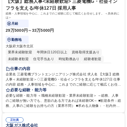
大 専修学校 高校 語学力： 資格：
【大阪】総務人事<未経験歓迎> 三菱電機G・社会イン
フラを支える/年休127日 採用人事
総務・人事領域を中心に、これまでのご経験に応じて幅広くお任せします。 ＜具体的に
は＞
月給
29万5000円～33万5000円
勤務地
大阪府大阪市北区
業界未経験歓迎
年間休日120日以上
資格取得支援あり
未経験者歓迎
住宅手当あり
時短勤務あり
経験者歓迎
退職金あり
在宅OK
賞与あり
完全週休2日制
交通費支給
仕事の内容
駅近5分以内
土日祝休み
服装自由
寮・社宅あり
食事補助あり
企業名 三菱電機プラントエンジニアリング株式会社 求人名 【大阪】総務
人事＜未経験歓迎＞◇三菱電機G・社会インフラを支える/年休127日 仕事
の内容 総務・人事領域を中心に、これまでのご経験に応じて幅広くお任せ
します。 ＜具体的には＞ ・総務/人事労務（給与・社保・勤怠管理など）
必要な経験・能力等
・採用・教育研修 ・福利厚生運用 など ※基本的には事務所勤務ですが、
必要な経験・能力等 ＜職種未経験歓迎・業界未経験歓迎＞ ～総務、人事
採用や教育等の業務内容により、関西圏以外への日帰り・宿泊を伴う国内
のご経験が無い方でも、意欲のある方であれば未経験OK～ ■歓迎条件：総
出張もございます。 ※担当業務を持ちつつ、お互いに助け合いながら、総
務、人事のご経験をお持ちの方（業界不問） ■求める人物像：・社内外の
務部という組織として協力しながら進める体制です。 募集職種 【大阪】
関係各部門との調整を率先して行い、業務を円滑に遂行できる協調性やコ
総務人事＜未経験歓迎＞◇三菱電機G・社会インフラを支える/年休127日
ミュニケーション能力を持っている方 ・人事総務領域に興味がありゼネラ
正社員
リスト志向をお持ちの方 学歴・資格 学歴：大学院 大学 語学力： 資格：
大阪ガス株式会社