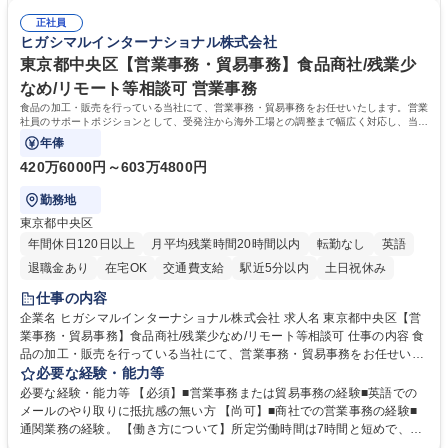
連 ・衛生管理 ・防災関連・公的助成金の管理・オフィス、ファシリティ
院 大学 高専 短大 専修学校 高校 語学力： 資格：
管理 ・福利厚生関連 ・職員からの問合せ、相談対応 ・その他日常の総務
正社員
ヒガシマルインターナショナル株式会社
業務全般 募集職種 【東京／文京区】公益財団法人の総務人事業務／年間
休日125日
東京都中央区【営業事務・貿易事務】食品商社/残業少
なめ/リモート等相談可 営業事務
食品の加工・販売を行っている当社にて、営業事務・貿易事務をお任せいたします。営業
社員のサポートポジションとして、受発注から海外工場との調整まで幅広く対応し、当社
事業の根幹を支えていただきます。
年俸
420万6000円～603万4800円
勤務地
東京都中央区
年間休日120日以上
月平均残業時間20時間以内
転勤なし
英語
退職金あり
在宅OK
交通費支給
駅近5分以内
土日祝休み
仕事の内容
企業名 ヒガシマルインターナショナル株式会社 求人名 東京都中央区【営
業事務・貿易事務】食品商社/残業少なめ/リモート等相談可 仕事の内容 食
品の加工・販売を行っている当社にて、営業事務・貿易事務をお任せいた
します。営業社員のサポートポジションとして、受発注から海外工場との
必要な経験・能力等
調整まで幅広く対応し、当社事業の根幹を支えていただきます。 ■受発注
必要な経験・能力等 【必須】■営業事務または貿易事務の経験■英語での
業務、請求書発行 ■海外工場とのスケジュール調整 ■在庫管理 ■輸入書類
メールのやり取りに抵抗感の無い方 【尚可】■商社での営業事務の経験■
の確認・作成 ■配送手配 ■通関業者を通して行う輸出入業全般 ■倉庫との
通関業務の経験。 【働き方について】所定労働時間は7時間と短めで、残
倉入れ調整等 ※ゼネラリストとしてのキャリアアップを目指すことが可能
業も月平均20時間以下です。時差出勤制度や週1日のリモート勤務も相談