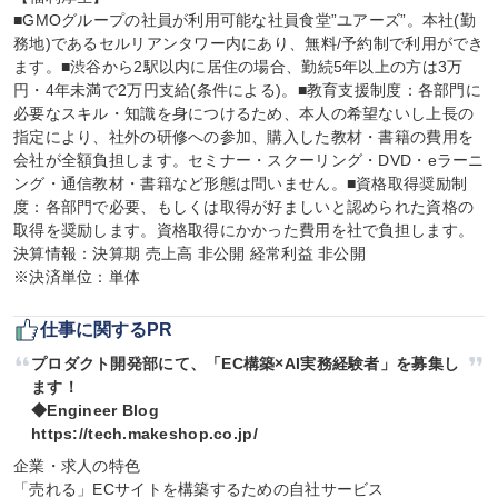
■GMOグループの社員が利用可能な社員食堂”ユアーズ”。本社(勤
務地)であるセルリアンタワー内にあり、無料/予約制で利用ができ
ます。■渋谷から2駅以内に居住の場合、勤続5年以上の方は3万
円・4年未満で2万円支給(条件による)。■教育支援制度：各部門に
必要なスキル・知識を身につけるため、本人の希望ないし上長の
指定により、社外の研修への参加、購入した教材・書籍の費用を
会社が全額負担します。セミナー・スクーリング・DVD・eラーニ
ング・通信教材・書籍など形態は問いません。■資格取得奨励制
度：各部門で必要、もしくは取得が好ましいと認められた資格の
取得を奨励します。資格取得にかかった費用を社で負担します。

決算情報：決算期 売上高 非公開 経常利益 非公開

※決済単位：単体
仕事に関するPR
プロダクト開発部にて、「EC構築×AI実務経験者」を募集し
ます！

◆Engineer Blog　

https://tech.makeshop.co.jp/
企業・求人の特色

「売れる」ECサイトを構築するための自社サービス