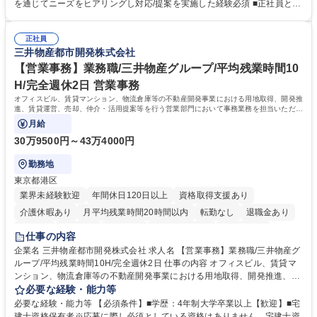
に必ずご覧ください≫ ※記事 https://www.mysite.bk.mufg.jp/career/circle/
を通じてニーズをヒアリングし対応/提案を実施した経験必須 ■正社員とし
article17/ ※動画 https://youtu.be/H-S7HaJqqbg 募集職種 【東京都】本支
ての就業経験1年以上 【歓迎】■金融業界での就業経験■銀行での預金為替
店の窓口業務(事務手続受付/資産運用提案)/後方事務/ロビー応対
事務経験 ■金融商品の提案・販売経験 ≪魅力≫研修やOJT環境が整ってい
正社員
るので安心して入行いただけます。 幅広いキャリアの選択肢があり、公募
三井物産都市開発株式会社
や社内副業等を活用し、 一人ひとりが挑戦できるカルチャーが浸透してい
ます。 学歴・資格 学歴：大学院 大学 高専 短大 専修学校 高校 語学力：
【営業事務】業務職/三井物産グループ/平均残業時間10
資格：
H/完全週休2日 営業事務
オフィスビル、賃貸マンション、物流倉庫等の不動産開発事業における用地取得、開発推
進、賃貸運営、売却、仲介・活用提案等を行う営業部門において事務業務を担当いただき
ます。
月給
30万9500円～43万4000円
勤務地
東京都港区
業界未経験歓迎
年間休日120日以上
資格取得支援あり
介護休暇あり
月平均残業時間20時間以内
転勤なし
退職金あり
在宅OK
賞与あり
育休あり
完全週休2日制
交通費支給
仕事の内容
駅近5分以内
土日祝休み
寮・社宅あり
企業名 三井物産都市開発株式会社 求人名 【営業事務】業務職/三井物産グ
ループ/平均残業時間10H/完全週休2日 仕事の内容 オフィスビル、賃貸マ
ンション、物流倉庫等の不動産開発事業における用地取得、開発推進、賃
貸運営、売却、仲介・活用提案等を行う営業部門において事務業務を担当
必要な経験・能力等
いただきます。 【詳細】・契約書管理、契約書製本、捺印対応、ファイリ
必要な経験・能力等 【必須条件】■学歴：4年制大学卒業以上【歓迎】■宅
ング、登記簿取得、調書取得・支払業務（各種費用支払、支払管理、請
建士資格保有者※応募に際し必須としている資格はありません。宅建士資