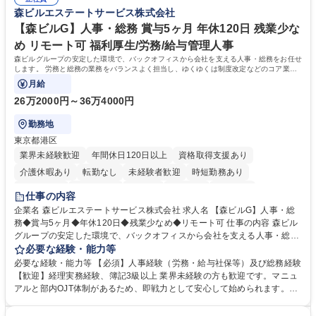
幅広い業務の体得が可能で、多様なキャリアパスを描くことも可能です。
対処できる・新しいことに興味関心がある 【魅力】■自己啓発支援：資格
森ビルエステートサービス株式会社
募集職種 【総務】未経験歓迎◎/リモート可/世界で唯一の事業/福利厚生◎/
取得や通信教育など費用の80%（年間25万円まで）を補助 ■住宅手当：家
再雇用有
賃の50%（月額7万円まで）を補助 学歴・資格 学歴：大学院 大学 語学
【森ビルG】人事・総務 賞与5ヶ月 年休120日 残業少な
力： 資格：
め リモート可 福利厚生/労務/給与管理人事
森ビルグループの安定した環境で、バックオフィスから会社を支える人事・総務をお任せ
します。 労務と総務の業務をバランスよく担当し、ゆくゆくは制度改定などのコア業務
にも挑戦できる、やりがいある環境です。
月給
26万2000円～36万4000円
勤務地
東京都港区
業界未経験歓迎
年間休日120日以上
資格取得支援あり
介護休暇あり
転勤なし
未経験者歓迎
時短勤務あり
経験者歓迎
退職金あり
在宅OK
賞与あり
育休あり
仕事の内容
完全週休2日制
交通費支給
長期歓迎
駅近5分以内
土日祝休み
企業名 森ビルエステートサービス株式会社 求人名 【森ビルG】人事・総
務◆賞与5ヶ月◆年休120日◆残業少なめ◆リモート可 仕事の内容 森ビル
グループの安定した環境で、バックオフィスから会社を支える人事・総務
をお任せします。 労務と総務の業務をバランスよく担当し、ゆくゆくは制
必要な経験・能力等
度改定などのコア業務にも挑戦できる、やりがいある環境です。 ■勤怠管
必要な経験・能力等 【必須】人事経験（労務・給与社保等）及び総務経験
理、給与計算、社会保険手続き、年末調整等の労務管理全般 ■入退社手続
【歓迎】経理実務経験、簿記3級以上 業界未経験の方も歓迎です。マニュ
き、社内規定の改定や人事制度改定などのコア業務 ■社内イベントの企画
アルと部内OJT体制があるため、即戦力として安心して始められます。
運営やその他総務業務全般 ※労務と総務を1：1の割合でお任せ。 入社後
【魅力・やりがい】森ビルGの安定基盤で労務から総務まで幅広く携われ
は部内のOJTを中心に、あなたの経験に合わせて不足している部分はいつ
ます。定型業務に留まらず、社内規定や人事制度の改定など会社のコア業