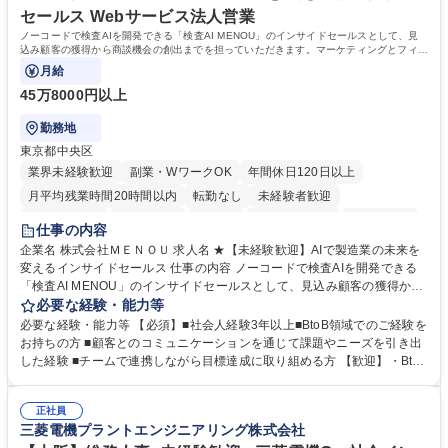
セールス Webサービス法人営業
ノーコードで検査AIを開発できる「検査AI MENOU」のインサイドセールスとして、見
込み顧客の獲得から商談機会の創出までを担っていただきます。マーケティングとフィー
ルドセールスをつなぐ役割として、
月給
45万8000円以上
勤務地
東京都中央区
業界未経験歓迎
副業・WワークOK
年間休日120日以上
月平均残業時間20時間以内
転勤なし
未経験者歓迎
時短勤務あり
経験者歓迎
在宅OK
完全週休2日制
交通費支給
仕事の内容
駅近5分以内
土日祝休み
服装自由
企業名 株式会社ＭＥＮＯＵ 求人名 ★【未経験歓迎】AIで製造業の未来を
変えるインサイドセールス 仕事の内容 ノーコードで検査AIを開発できる
「検査AI MENOU」のインサイドセールスとして、見込み顧客の獲得から
商談機会の創出までを担っていただきます。マーケティングとフィールド
必要な経験・能力等
セールスをつなぐ役割として、 適切なタイミングで顧客とコミュニケーシ
必要な経験・能力等 【必須】■社会人経験3年以上■BtoB領域でのご経験を
ョンを取りながら、受注につながる商談機会の最大化を目指します。 【具
お持ちの方 ■顧客とのコミュニケーションを通じて課題やニーズを引き出
体的な仕事内容】 リードへの電話・メールによるアプローチ/リードナー
した経験 ■チームで連携しながら目標達成に取り組める方 【歓迎】・BtoB
チャリングおよび商談創出/CRMを活用した顧客情報の管理・分析/マーケ
SaaS企業での営業またはインサイドセールス経験 ・製造業向けの営業経
ティング施策と連携したフォローアップ/商談化率向上に向けた改善提案・
験 ・オフライン・オンラインセミナー登壇経験 ・マーケティング施策の
実行/フィールドセールスへの案件連携 募集職種 ★【未経験歓迎】AIで製
正社員
企画・実行経験 ・CRM・リードナーチャリングに関する知見 ・データを
三菱電機プラントエンジニアリング株式会社
造業の未来を変えるインサイドセールス
もとに営業プロセスを改善した経験 学歴・資格 学歴：大学院 大学 高専 短