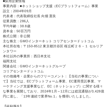
■採用企業情報

事業内容：■ネットショップ支援（ECプラットフォーム）事業

設立：2004年09月

代表者：代表取締役社長 向畑 憲良

従業員数：286人

平均年齢：38.8歳

資本金：50百万円

株式公開：非公開

主な株主：GMOインターネット コリアセンタードットコム

本社所在地：〒150-8512 東京都渋谷区 桜丘町２６－１ セルリア
ンタワー

本社以外の事業所：西日本支社

福岡支社

関連会社：GMOインターネットグループ

コリアセンタードットコム

その他備考・企業からのフリーコメント：【当社の事業につい
て】当社では、ECプラットフォーム事業、EC運用受託事業、マ
ーケティング支援事業など、EC（ネットショップ）に関する様々
な事業を展開しており、2024年1月～12月には総流通額が3,428億
円に達し、「13年連続で業界No.1」を獲得いたしました。

【福利厚生】
