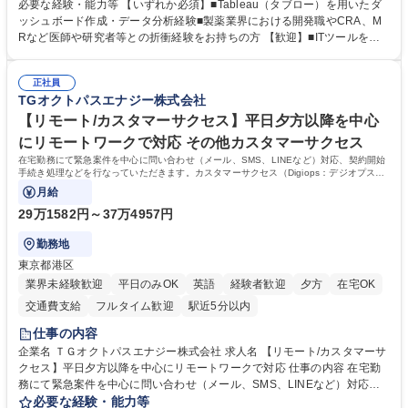
ティング、活用アドバイス業務等をお任せします。 ■活用コンサルティン
必要な経験・能力等 【いずれか必須】■Tableau（タブロー）を用いたダ
グ：疾患再発率の調査や薬剤効果の可視化等の目的に合わせ、プラットフ
ッシュボード作成・データ分析経験■製薬業界における開発職やCRA、M
ォーム上で可能な解析手法を提案 ■オンボーディング：ツールの操作説明
Rなど医師や研究者等との折衝経験をお持ちの方 【歓迎】■ITツールを用
に加え医療統計やデータ抽出の基礎レクチャー■開発へのフィードバッ
いた顧客サポート経験 【働き方】リモートメインのため、どこからでも参
ク：ユーザー要望を開発部門へ繋ぎ、プロダクトの利便性向上へ貢献。医
画可能です。オンラインツール（ZoomやTeams等）を用いた柔軟なサポ
療現場のDX化を推進するやりがいがあります。【業務内容の変更範囲】
正社員
ート体制を構築しています。 【採用背景】導入先が急増しており、専任の
TGオクトパスエナジー株式会社
当社の指定する業務 募集職種 【カスタマーサクセス】リモートメイン/医
カスタマーサクセス組織を強化するための増員採用です。営業担当からの
療データ解析システム/完全週休2日
丁寧なOJTがあり、医療データ解析の専門知識をキャッチアップできる環
【リモート/カスタマーサクセス】平日夕方以降を中心
境です。社会貢献性の高い分野で専門性を磨きたい方を歓迎します。 学
にリモートワークで対応 その他カスタマーサクセス
歴・資格 学歴：大学院 大学 高専 短大 専修学校 高校 語学力： 資格：
在宅勤務にて緊急案件を中心に問い合わせ（メール、SMS、LINEなど）対応、契約開始
手続き処理などを行なっていただきます。カスタマーサクセス（Digiops：デジオプス）
と運用構築の業務となります。
月給
29万1582円～37万4957円
勤務地
東京都港区
業界未経験歓迎
平日のみOK
英語
経験者歓迎
夕方
在宅OK
交通費支給
フルタイム歓迎
駅近5分以内
仕事の内容
企業名 ＴＧオクトパスエナジー株式会社 求人名 【リモート/カスタマーサ
クセス】平日夕方以降を中心にリモートワークで対応 仕事の内容 在宅勤
務にて緊急案件を中心に問い合わせ（メール、SMS、LINEなど）対応、
契約開始手続き処理などを行なっていただきます。カスタマーサクセス
必要な経験・能力等