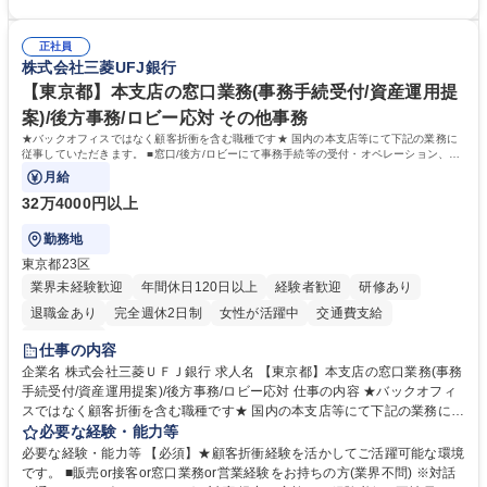
の改善）■規程改定、制度設計、業務改善の推進■労働基準監督署対応、団
（社員・経営層）と円滑にコミュニケーションを図れる方■労務課題に対
体交渉対応 など 【採用背景】現在組織変革期の為、労務領域から組織力
し、迅速かつ的確に対応できる問題解決力をお持ちの方■チームおよび他
を底上げすべく、ともにご活躍いただける方の増員募集となります。 募集
正社員
部門と連携しながら業務を推進できる方■Excelや労務管理システムの実務
株式会社三菱UFJ銀行
職種 【人事・労務担当】安全衛生・健康経営推進・労務管理/創業80年老
使用経験をお持ちの方 学歴・資格 学歴：大学院 大学 高専 短大 専修学校
舗メーカー
高校 語学力： 資格：
【東京都】本支店の窓口業務(事務手続受付/資産運用提
案)/後方事務/ロビー応対 その他事務
★バックオフィスではなく顧客折衝を含む職種です★ 国内の本支店等にて下記の業務に
従事していただきます。 ■窓口/後方/ロビーにて事務手続等の受付・オペレーション、お
客様対応
月給
32万4000円以上
勤務地
東京都23区
業界未経験歓迎
年間休日120日以上
経験者歓迎
研修あり
退職金あり
完全週休2日制
女性が活躍中
交通費支給
土日祝休み
仕事の内容
企業名 株式会社三菱ＵＦＪ銀行 求人名 【東京都】本支店の窓口業務(事務
手続受付/資産運用提案)/後方事務/ロビー応対 仕事の内容 ★バックオフィ
スではなく顧客折衝を含む職種です★ 国内の本支店等にて下記の業務に従
事していただきます。 ■窓口/後方/ロビーにて事務手続等の受付・オペレ
必要な経験・能力等
ーション、お客様対応 ■窓口にて、ご来店された個人のお客様に対して金
必要な経験・能力等 【必須】★顧客折衝経験を活かしてご活躍可能な環境
融商品のご提案 ■効率的な事務運用の検討・構築等 ≪業務紹介：ご応募前
です。 ■販売or接客or窓口業務or営業経験をお持ちの方(業界不問) ※対話