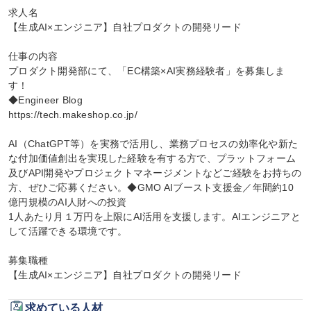
求人名

【生成AI×エンジニア】自社プロダクトの開発リード

仕事の内容

プロダクト開発部にて、「EC構築×AI実務経験者」を募集しま
す！

◆Engineer Blog

https://tech.makeshop.co.jp/

AI（ChatGPT等）を実務で活用し、業務プロセスの効率化や新た
な付加価値創出を実現した経験を有する方で、プラットフォーム
及びAPI開発やプロジェクトマネージメントなどご経験をお持ちの
方、ぜひご応募ください。◆GMO AIブースト支援金／年間約10
億円規模のAI人財への投資

1人あたり月１万円を上限にAI活用を支援します。AIエンジニアと
して活躍できる環境です。

募集職種

【生成AI×エンジニア】自社プロダクトの開発リード
求めている人材