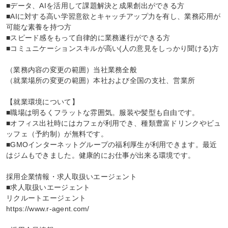
■データ、AIを活用して課題解決と成果創出ができる方

■AIに対する高い学習意欲とキャッチアップ力を有し、業務応用が
可能な素養を持つ方

■スピード感をもって自律的に業務遂行ができる方

■コミュニケーションスキルが高い(人の意見をしっかり聞ける)方

（業務内容の変更の範囲）当社業務全般

（就業場所の変更の範囲）本社および全国の支社、営業所

【就業環境について】

■職場は明るくフラットな雰囲気。服装や髪型も自由です。

■オフィス出社時にはカフェが利用でき、種類豊富ドリンクやビュ
ッフェ（予約制）が無料です。

■GMOインターネットグループの福利厚生が利用できます。最近
はジムもできました。健康的にお仕事が出来る環境です。

採用企業情報・求人取扱いエージェント

■求人取扱いエージェント

リクルートエージェント

https://www.r-agent.com/
