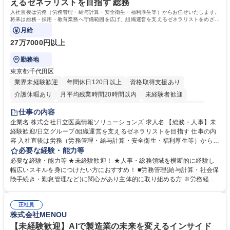
えるゼネラリストを目指す 総務
格：
入社直後は労務（労務管理・給与計算・安全衛生・福利厚生等）からお任せいたします。
将来は総務・採用・教育業務へ守備範囲を広げ、組織運営を支えるゼネラリストをめざせ
ます。
月給
27万7000円以上
勤務地
東京都千代田区
業界未経験歓迎
年間休日120日以上
資格取得支援あり
介護休暇あり
月平均残業時間20時間以内
未経験者歓迎
住宅手当あり
時短勤務あり
退職金あり
在宅OK
賞与あり
仕事の内容
育休あり
完全週休2日制
交通費支給
土日祝休み
寮・社宅あり
企業名 株式会社日立医薬情報ソリューションズ 求人名 【総務・人事】未
経験歓迎/日立グループ/組織運営を支えるゼネラリストを目指す 仕事の内
容 入社直後は労務（労務管理・給与計算・安全衛生・福利厚生等）からお
任せいたします。将来は総務・採用・教育業務へ守備範囲を広げ、組織運
必要な経験・能力等
営を支えるゼネラリストをめざせます。 ・初期業務：労働時間管理、給与
必要な経験・能力等 ★未経験歓迎！ ★人事・総務領域を横断的に経験し
計算、社会保険対応、福利厚生管理、安全衛生、健康経営推進等をお任せ
幅広いスキルを身につけたい方におすすめ！ ■労務管理(給与計算・社会保
します。ご経験に応じて、休職者管理など、幅広く経験を積んでいただき
険手続き・勤怠管理など)に関心があり主体的に取り組める方 ※労務経験
ます。 ・将来的な広がり：総務・採用・教育・税務対応・経営企画等。
者は早期にご活躍いただけます。 ■チームで仕事を推進できる方■将来は
★メンバーがマンツーマンで丁寧に教えるため、ご経験が浅くても安心！
マネジメント職として活躍したい 【尚可】■人事、労務、採用、教育業務
幅広く経験を積みたい意欲がある方に最適な環境です。 募集職種 【総
正社員
のご経験 ■労務管理（給与計算・社会保険手続き・勤怠管理など）の経験
株式会社MENOU
務・人事】未経験歓迎/日立グループ/組織運営を支えるゼネラリストを目
■衛生管理者の資格をお持ちの方 学歴・資格 学歴：大学院 大学 高専 短大
指す
専修学校 高校 語学力： 資格：
【未経験歓迎】AIで製造業の未来を変えるインサイド