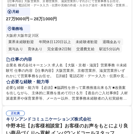
【仕事内容】大阪営業所、京都営業所、滋賀営業所いずれかにて営業事務をお任せ。
【詳細】電話応対・データ入力・伝票や見積の作成・カタログ送付・来客対応・営業所内
で発生する事務業務や業務改善をお任せ。
月給
27万9000円～28万1000円
勤務地
大阪府大阪市淀川区
業界未経験歓迎
年間休日120日以上
未経験者歓迎
退職金あり
賞与あり
育休あり
完全週休2日制
交通費支給
駅近5分以内
土日祝休み
仕事の内容
企業名 株式会社キーエンス 求人名 【大阪・京都・滋賀】営業事務 ※未経
験可 仕事の内容 【仕事内容】大阪営業所、京都営業所、滋賀営業所いず
れかにて営業事務をお任せ。 【詳細】電話応対・データ入力・伝票や見積
の作成・カタログ送付・来客対応・営業所内で発生する事務業務や業務改
必要な経験・能力等
善をお任せ。 【教育制度】ご入社後、育成担当とペアになりながらOJTに
必要な経験・能力等 【必須】■協調性を持って業務推進出来る方 ■改善案
て業務を覚えていただくことが可能です。業務システムがきちんと構築さ
を出しながら、主体的に業務を進めて行ける方 【過去のご入社事例】人材
れているため、スムーズに仕事に慣れることができる環境です。また、
派遣業界や保育業界等、メーカー以外、営業事務未経験者の入社実績有
「チームで成果を出す文化」があり、良いやり方を積極的に共有しながら
【当社の事務職について】単なる事務ではなく主体性を発揮したサポート
常に改善を目指す風土のため、安心して業務に取り組んでいただけます。
により、キーエンスの付加価値向上に貢献します。ベースの定型業務に加
募集職種 【大阪・京都・滋賀】営業事務 ※未経験可
正社員
えて、お客様や社員の状況に合わせ、能動的なサポート、改善の動きも期
キリンアンドコミュニケーションズ株式会社
待され。組織を支えるスペシャリストとして、チームに貢献し、結果的に
社員から頼られる存在になることができます。平均19:30の退勤以降の業
中野本社【お客様相談室】お客様のお声をもとにより良
務の持ち帰りも禁止されており、メリハリのある働き方となります。 学
い商品づくりへ貢献 インバウンドコールスタッフ