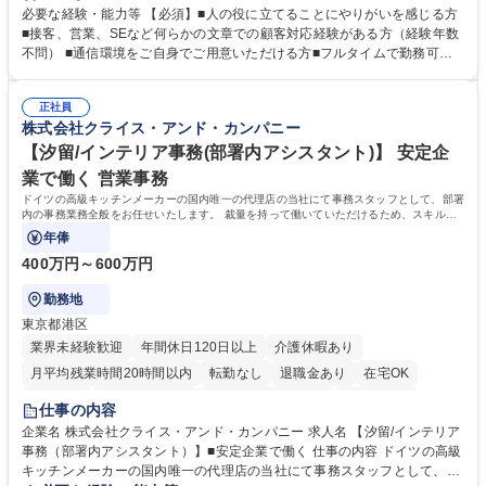
（Digiops：デジオプス）と運用構築の業務となります。 ■お問い合わせ
必要な経験・能力等 【必須】■人の役に立てることにやりがいを感じる方
対応業務全般（システム入力、契約手続き含む） ■デジタルコミュニケー
■接客、営業、SEなど何らかの文章での顧客対応経験がある方（経験年数
ションツール（メール、SMS、LINE等）を使用 ■お客様のニーズに応じた
不問） ■通信環境をご自身でご用意いただける方■フルタイムで勤務可能
新プラン案内やトラブル対応 ■土日祝は主にメールでの対応、緊急度の高
な方 ※土日祝は1名体制となるため一人の環境で責任を持って業務を行っ
い問い合わせを優先 ■緊急時の電話対応 エネルギー×Tech！お客様に寄り
ていただける方【歓迎要件】■再生可能エネルギーを世の中に広め地球環
添ってサービス提供できることが魅力 募集職種 【リモート/カスタマーサ
正社員
境に貢献したい■改善提案や改善アクション等新しいことに意欲がある方
株式会社クライス・アンド・カンパニー
クセス】平日夕方以降を中心にリモートワークで対応
【英語（語学力）】■翻訳ツールを用い英語でコミュニケーションをとる
ことに抵抗がない方■英語は話せなくても問題はありませんが、英語が話
【汐留/インテリア事務(部署内アシスタント)】 安定企
せますと、よりチャンスが広がります。※日本語がネイティブレベル必須
業で働く 営業事務
学歴・資格 学歴：大学院 大学 高専 短大 専修学校 高校 語学力： 資格：
ドイツの高級キッチンメーカーの国内唯一の代理店の当社にて事務スタッフとして、部署
内の事務業務全般をお任せいたします。 裁量を持って働いていただけるため、スキルア
ップも可能です。
年俸
400万円～600万円
勤務地
東京都港区
業界未経験歓迎
年間休日120日以上
介護休暇あり
月平均残業時間20時間以内
転勤なし
退職金あり
在宅OK
育休あり
完全週休2日制
インセンティブあり
交通費支給
仕事の内容
駅近5分以内
土日祝休み
企業名 株式会社クライス・アンド・カンパニー 求人名 【汐留/インテリア
事務（部署内アシスタント）】■安定企業で働く 仕事の内容 ドイツの高級
キッチンメーカーの国内唯一の代理店の当社にて事務スタッフとして、部