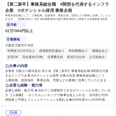
【第二新卒】事務系総合職 #関西を代表するインフラ
企業 #ポテンシャル採用 事業企画
事務系総合職として、人事総務、資源海外、事業企画、営業などの業務に従事していただ
きます。 【業務内容の一例】■所属事業部の勤労業務 ■海外に関係する各種業務 ■営業部
門の企画スタッフ、ルート営業
月給
22万7000円以上
勤務地
大阪府大阪市中央区
年間休日120日以上
資格取得支援あり
時短勤務あり
退職金あり
在宅OK
完全週休2日制
交通費支給
駅近5分以内
土日祝休み
服装自由
第二新卒歓迎
寮・社宅あり
食事補助あり
仕事の内容
企業名 大阪ガス株式会社 求人名 【第二新卒】事務系総合職 #関西を代表
するインフラ企業 #ポテンシャル採用 仕事の内容 事務系総合職として、
人事総務、資源海外、事業企画、営業などの業務に従事していただきま
す。 【業務内容の一例】■所属事業部の勤労業務 ■海外に関係する各種業
必要な経験・能力等
務 ■営業部門の企画スタッフ、ルート営業 【キャリアパス】入社後の配属
必要な経験・能力等 ★当社でご活躍期待できるポテンシャルを有している
ポジションで一定期間ご活躍頂いた後、本人の適性及び将来のキャリアを
方 【人物像】・ロジカルシンキングで物事を捉えられる ・社内及び社外
鑑みてジョブローテーションを行います。 【育成】OJTでの現場育成や研
関係者と円滑なコミュニケーションを図れる ■2024年度から2026年度ま
修カリキュラムを通じて、Daigasグループの業務で必要となる知識につい
での3ヵ年を対象とする「Daigasグループ中期経営計画2026」を策定しま
て学んでいただきます。 募集職種 【第二新卒】事務系総合職 #関西を代
した。https://www.osakagas.co.jp/company/press/pr2024/1777576_564
表するインフラ企業 #ポテンシャル採用
正社員
72.html ■エネルギーセキュリティの不安定化や気候変動による自然災害の