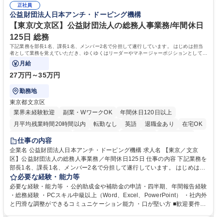
でも質問・相談できる環境が整っているため、安心して成長できます。 募
正社員
務に挑戦できるため、自身の成長と組織への貢献度をダイレクトに実感で
公益財団法人日本アンチ・ドーピング機構
集職種 【森ビルG】人事・総務◆賞与5ヶ月◆年休120日◆残業少なめ◆
きます。 残業少なめ、週1日リモート可など、ワークライフバランスを保
リモート可
ち長期活躍できる環境です。 「これまでの幅広い経験を活かし、長期的な
【東京/文京区】公益財団法人の総務人事業務/年間休日
キャリアを築きたい」という前向きな意欲と挑戦を全力で応援します。 学
125日 総務
歴・資格 学歴：大学院 大学 高専 短大 専修学校 高校 語学力： 資格：日商
下記業務を部長1名、課長1名、メンバー2名で分担して遂行しています。 はじめは担当
簿記検定1級 日商簿記検定2級 日商簿記検定3級
者として業務を覚えていただき、ゆくゆくはリーダーやマネージャーポジションとして活
躍いただくことを期待しています。
月給
27万円～35万円
勤務地
東京都文京区
業界未経験歓迎
副業・WワークOK
年間休日120日以上
月平均残業時間20時間以内
転勤なし
英語
退職金あり
在宅OK
賞与あり
育休あり
完全週休2日制
交通費支給
土日祝休み
仕事の内容
食事補助あり
企業名 公益財団法人日本アンチ・ドーピング機構 求人名 【東京／文京
区】公益財団法人の総務人事業務／年間休日125日 仕事の内容 下記業務を
部長1名、課長1名、メンバー2名で分担して遂行しています。 はじめは担
当者として業務を覚えていただき、ゆくゆくはリーダーやマネージャーポ
必要な経験・能力等
ジションとして活躍いただくことを期待しています。 【総務・人事グルー
必要な経験・能力等 ・公的助成金や補助金の申請・四半期、年間報告経験
プの業務内容】 ・人事制度関連 ・採用活動 ・教育研修の企画、実行 ・勤
・総務経験 ・PCスキル中級以上（Word、Excel、PowerPoint） ・社内外
怠管理 ・官公庁への各種提出 ・法定の会議運営（評議員会、理事会） ・
と円滑な調整ができるコミュニケーション能力 ・口が堅い方 ■歓迎要件
コンプライアンス ・内部規程やルールの管理、整備、文書管理 ・契約関
・採用業務経験 ・英語に抵抗がない方 ・営業経験 学歴・資格 学歴：大学