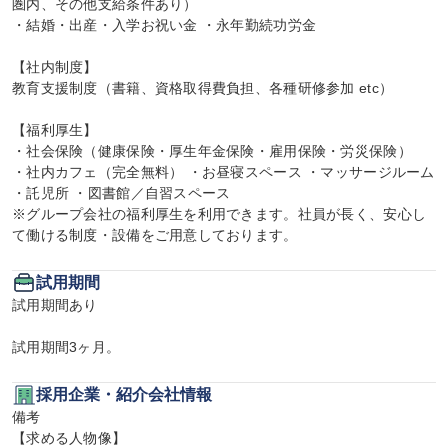
圏内、その他支給条件あり）

・結婚・出産・入学お祝い金 ・永年勤続功労金

【社内制度】

教育支援制度（書籍、資格取得費負担、各種研修参加 etc）

【福利厚生】

・社会保険（健康保険・厚生年金保険・雇用保険・労災保険）

・社内カフェ（完全無料） ・お昼寝スペース ・マッサージルーム 
・託児所 ・図書館／自習スペース

※グループ会社の福利厚生を利用できます。社員が長く、安心し
て働ける制度・設備をご用意しております。
試用期間
試用期間あり

試用期間3ヶ月。
採用企業・紹介会社情報
備考

【求める人物像】
