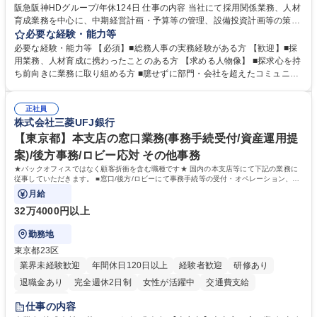
阪急阪神HDグループ/年休124日 仕事の内容 当社にて採用関係業務、人材
育成業務を中心に、中期経営計画・予算等の管理、設備投資計画等の策
定、さらに社内の重要会議の運営等、経営の根幹となる幅広い総務人事業
必要な経験・能力等
務全般を担当していただきます。 【主な業務内容】 ■採用関係業務および
必要な経験・能力等 【必須】■総務人事の実務経験がある方 【歓迎】■採
人材育成(社員研修)業務の推進 ■中期経営計画および予算等の管理 ■設備
用業務、人材育成に携わったことのある方 【求める人物像】 ■探求心を持
投資計画等の策定 ■社内の重要会議の運営 ■その他総務人事業務全般 【入
ち前向きに業務に取り組める方 ■臆せずに部門・会社を超えたコミュニケ
社後】入社後は採用や育成をメインに担当し将来的には経営根幹に関わる
ーションの取れる方 ■自分で考えて行動のできる方 ■第二の創業期を迎え
総務人事業務全般へ幅広く従事していただきます。 募集職種 【豊中市/総
る当社で組織の次代を担うネクスト人材として長期的に成長したい方 ■周
務人事】経験者歓迎！/阪急阪神HDグループ/年休124日
正社員
囲のメンバーと協調しつつ主体性を持って能動的に業務を推進できる方 学
株式会社三菱UFJ銀行
歴・資格 学歴：大学院 大学 高専 短大 専修学校 高校 語学力： 資格：
【東京都】本支店の窓口業務(事務手続受付/資産運用提
案)/後方事務/ロビー応対 その他事務
★バックオフィスではなく顧客折衝を含む職種です★ 国内の本支店等にて下記の業務に
従事していただきます。 ■窓口/後方/ロビーにて事務手続等の受付・オペレーション、お
客様対応
月給
32万4000円以上
勤務地
東京都23区
業界未経験歓迎
年間休日120日以上
経験者歓迎
研修あり
退職金あり
完全週休2日制
女性が活躍中
交通費支給
土日祝休み
仕事の内容