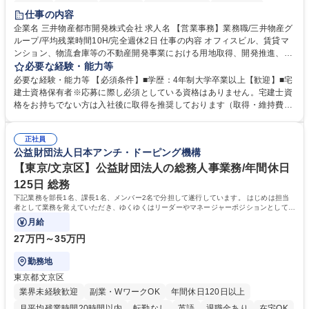
在宅OK
賞与あり
育休あり
完全週休2日制
交通費支給
仕事の内容
駅近5分以内
土日祝休み
寮・社宅あり
企業名 三井物産都市開発株式会社 求人名 【営業事務】業務職/三井物産グ
ループ/平均残業時間10H/完全週休2日 仕事の内容 オフィスビル、賃貸マ
ンション、物流倉庫等の不動産開発事業における用地取得、開発推進、賃
貸運営、売却、仲介・活用提案等を行う営業部門において事務業務を担当
必要な経験・能力等
いただきます。 【詳細】・契約書管理、契約書製本、捺印対応、ファイリ
必要な経験・能力等 【必須条件】■学歴：4年制大学卒業以上【歓迎】■宅
ング、登記簿取得、調書取得・支払業務（各種費用支払、支払管理、請
建士資格保有者※応募に際し必須としている資格はありません。宅建士資
求・支払データ登録、取引先マスター申請対応）・予算作成及び予実管
格をお持ちでない方は入社後に取得を推奨しております（取得・維持費用
理・各種稟議書、報告書作成業務・各種台帳管理、交際費・会議費支払報
の一部補助あり） 【求める人物像】 ・向学心豊かで、主体的に行動でき
告書作成及び月次管理・部内総務庶務全般 など※※配属先によっては上記
る方。 ・社内外の多様な関係者と協調して業務を進められるコミュニケー
の他に担当頂く業務が発生する場合があります。 募集職種 【営業事務】
正社員
ション力がある方。 ・チャレンジを厭わず、粘り強く業務に取り組める
公益財団法人日本アンチ・ドーピング機構
業務職/三井物産グループ/平均残業時間10H/完全週休2日
方。多様な関係者と謙虚に信頼関係を構築でき、期限を意識したスケジュ
ール管理が出来る方。※将来的に他部署（営業部門、コーポレート部門）
【東京/文京区】公益財団法人の総務人事業務/年間休日
へのジョブローテーションの可能性があります。 学歴・資格 学歴：大学
125日 総務
院 大学 語学力： 資格：宅地建物取引士
下記業務を部長1名、課長1名、メンバー2名で分担して遂行しています。 はじめは担当
者として業務を覚えていただき、ゆくゆくはリーダーやマネージャーポジションとして活
躍いただくことを期待しています。
月給
27万円～35万円
勤務地
東京都文京区
業界未経験歓迎
副業・WワークOK
年間休日120日以上
月平均残業時間20時間以内
転勤なし
英語
退職金あり
在宅OK