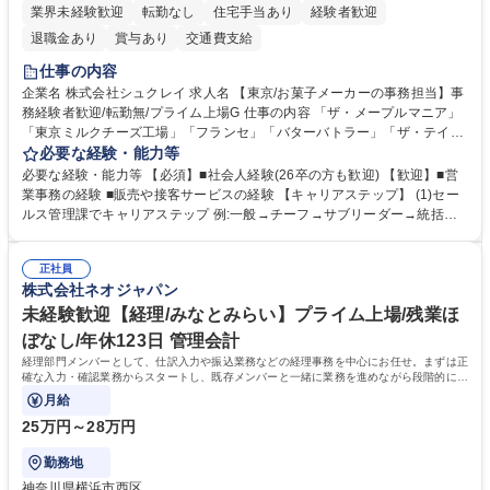
業界未経験歓迎
転勤なし
住宅手当あり
経験者歓迎
退職金あり
賞与あり
交通費支給
仕事の内容
企業名 株式会社シュクレイ 求人名 【東京/お菓子メーカーの事務担当】事
務経験者歓迎/転勤無/プライム上場G 仕事の内容 「ザ・メープルマニア」
「東京ミルクチーズ工場」「フランセ」「バターバトラー」「ザ・テイラ
ー」「DROOLY」等のブランドを多数展開する当社にて、オリジナル菓子
必要な経験・能力等
ブランド商品の事務業務をお任せいたします。 【具体的な業務内容】 ■店
必要な経験・能力等 【必須】■社会人経験(26卒の方も歓迎) 【歓迎】■営
舗からの発注受付/PC入力業務 ■受電対応(社内/社外) ■商品のマスター登
業事務の経験 ■販売や接客サービスの経験 【キャリアステップ】 (1)セー
録 ■日々の売上抽出・報告 ■提携企業への書類送付業務 ■契約書管理業務
ルス管理課でキャリアステップ 例:一般→チーフ→サブリーダー→統括リ
■ホームページへの問い合わせ対応 など 募集職種 【東京/お菓子メーカー
ーダー→マネージャー (2)他ポジションへのキャリアも可能 ※過去、未経
の事務担当】事務経験者歓迎/転勤無/プライム上場G
験で経営管理部内で経理へ異動した方もいらっしゃいます。年3回の面談
正社員
や個別面談を通してご自身のキャリアと向き合っていただき、会社として
株式会社ネオジャパン
もバックアップしていきます。 学歴・資格 学歴：大学院 大学 高専 短大
専修学校 高校 語学力： 資格：
未経験歓迎【経理/みなとみらい】プライム上場/残業ほ
ぼなし/年休123日 管理会計
経理部門メンバーとして、仕訳入力や振込業務などの経理事務を中心にお任せ。まずは正
確な入力・確認業務からスタートし、既存メンバーと一緒に業務を進めながら段階的に経
理知識を身につけていただきます。
月給
25万円～28万円
勤務地
神奈川県横浜市西区