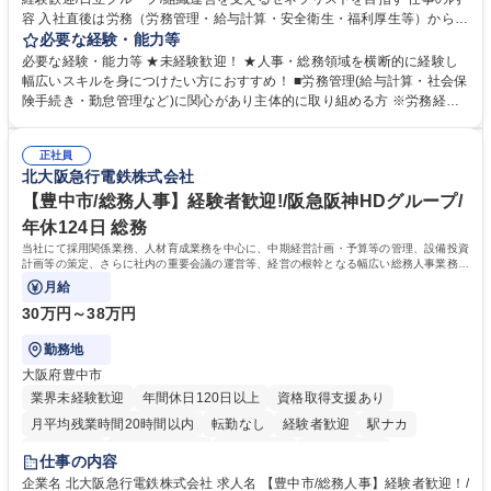
容 入社直後は労務（労務管理・給与計算・安全衛生・福利厚生等）からお
任せいたします。将来は総務・採用・教育業務へ守備範囲を広げ、組織運
必要な経験・能力等
営を支えるゼネラリストをめざせます。 ・初期業務：労働時間管理、給与
必要な経験・能力等 ★未経験歓迎！ ★人事・総務領域を横断的に経験し
計算、社会保険対応、福利厚生管理、安全衛生、健康経営推進等をお任せ
幅広いスキルを身につけたい方におすすめ！ ■労務管理(給与計算・社会保
します。ご経験に応じて、休職者管理など、幅広く経験を積んでいただき
険手続き・勤怠管理など)に関心があり主体的に取り組める方 ※労務経験
ます。 ・将来的な広がり：総務・採用・教育・税務対応・経営企画等。
者は早期にご活躍いただけます。 ■チームで仕事を推進できる方■将来は
★メンバーがマンツーマンで丁寧に教えるため、ご経験が浅くても安心！
マネジメント職として活躍したい 【尚可】■人事、労務、採用、教育業務
幅広く経験を積みたい意欲がある方に最適な環境です。 募集職種 【総
正社員
のご経験 ■労務管理（給与計算・社会保険手続き・勤怠管理など）の経験
北大阪急行電鉄株式会社
務・人事】未経験歓迎/日立グループ/組織運営を支えるゼネラリストを目
■衛生管理者の資格をお持ちの方 学歴・資格 学歴：大学院 大学 高専 短大
指す
専修学校 高校 語学力： 資格：
【豊中市/総務人事】経験者歓迎!/阪急阪神HDグループ/
年休124日 総務
当社にて採用関係業務、人材育成業務を中心に、中期経営計画・予算等の管理、設備投資
計画等の策定、さらに社内の重要会議の運営等、経営の根幹となる幅広い総務人事業務全
般を担当していただきます。
月給
30万円～38万円
勤務地
大阪府豊中市
業界未経験歓迎
年間休日120日以上
資格取得支援あり
月平均残業時間20時間以内
転勤なし
経験者歓迎
駅ナカ
退職金あり
完全週休2日制
交通費支給
駅近5分以内
仕事の内容
土日祝休み
服装自由
昼食補助あり
食事補助あり
企業名 北大阪急行電鉄株式会社 求人名 【豊中市/総務人事】経験者歓迎！/