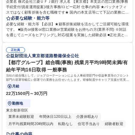
企業名 株式会社三菱ＵＦＪ銀行 求人名 【東京都】本支店の窓口業務(事務
手続受付/資産運用提案)/後方事務/ロビー応対 仕事の内容 ★バックオフィ
スではなく顧客折衝を含む職種です★ 国内の本支店等にて下記の業務に従
事していただきます。 ■窓口/後方/ロビーにて事務手続等の受付・オペレ
必要な経験・能力等
ーション、お客様対応 ■窓口にて、ご来店された個人のお客様に対して金
必要な経験・能力等 【必須】★顧客折衝経験を活かしてご活躍可能な環境
融商品のご提案 ■効率的な事務運用の検討・構築等 ≪業務紹介：ご応募前
です。 ■販売or接客or窓口業務or営業経験をお持ちの方(業界不問) ※対話
に必ずご覧ください≫ ※記事 https://www.mysite.bk.mufg.jp/career/circle/
を通じてニーズをヒアリングし対応/提案を実施した経験必須 ■正社員とし
article17/ ※動画 https://youtu.be/H-S7HaJqqbg 募集職種 【東京都】本支
ての就業経験1年以上 【歓迎】■金融業界での就業経験■銀行での預金為替
店の窓口業務(事務手続受付/資産運用提案)/後方事務/ロビー応対
事務経験 ■金融商品の提案・販売経験 ≪魅力≫研修やOJT環境が整ってい
正社員
るので安心して入行いただけます。 幅広いキャリアの選択肢があり、公募
公益財団法人東京都道路整備保全公社
や社内副業等を活用し、 一人ひとりが挑戦できるカルチャーが浸透してい
ます。 学歴・資格 学歴：大学院 大学 高専 短大 専修学校 高校 語学力：
【都庁グループ】総合職(事務) 残業月平均9時間未満/有
資格：
給年平均16日取得 一般事務
当社の総合職として、ジョブローテーションによる人事経理部門や収益事業等のフロント
部門の部署等幅広い部署での業務をお任せいたします。研修制度やキャリア支援が充実し
ております！ ※下記業務詳細
月給
22万1500円～30万円
勤務地
東京都新宿区
業界未経験歓迎
年間休日120日以上
介護休暇あり
月平均残業時間20時間以内
転勤なし
住宅手当あり
経験者歓迎
研修あり
退職金あり
賞与あり
完全週休2日制
交通費支給
仕事の内容