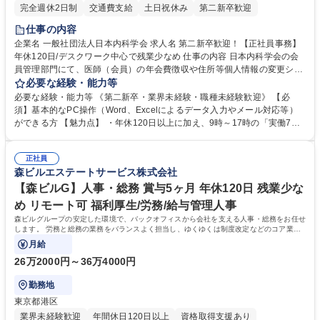
完全週休2日制
交通費支給
土日祝休み
第二新卒歓迎
仕事の内容
企業名 一般社団法人日本内科学会 求人名 第二新卒歓迎！【正社員事務】
年休120日/デスクワーク中心で残業少なめ 仕事の内容 日本内科学会の会
員管理部門にて、医師（会員）の年会費徴収や住所等個人情報の変更シス
テム入力、電話・FAX対応をお任せします。将来的には、各種委員会の運
必要な経験・能力等
営事務局業務などにも幅広く携わっていただきます。 【会員管理・データ
必要な経験・能力等 《第二新卒・業界未経験・職種未経験歓迎》 【必
入力業務】 ・医師（会員）の住所変更、個人情報のシステム登録・更新
須】基本的なPC操作（Word、Excelによるデータ入力やメール対応等）
・年会費の徴収管理や入金データの照合確認 【問い合わせ対応】 ・会員
ができる方 【魅力点】 ・年休120日以上に加え、9時～17時の「実働7時
（医師）からの電話、FAX、ネット申請に伴う相談受付 ・複雑な案件のへ
間勤務」で残業も少なくワークライフバランスは抜群です。 【将来的な業
のエスカレーション・連携対応 募集職種 第二新卒歓迎！【正社員事務】
務（各種委員会運営）】 ・学会内における各種委員会のスケジュール調
年休120日/デスクワーク中心で残業少なめ
正社員
整、資料作成、当日の運営サポート 学歴・資格 学歴：大学院 大学 語学
森ビルエステートサービス株式会社
力： 資格：
【森ビルG】人事・総務 賞与5ヶ月 年休120日 残業少な
め リモート可 福利厚生/労務/給与管理人事
森ビルグループの安定した環境で、バックオフィスから会社を支える人事・総務をお任せ
します。 労務と総務の業務をバランスよく担当し、ゆくゆくは制度改定などのコア業務
にも挑戦できる、やりがいある環境です。
月給
26万2000円～36万4000円
勤務地
東京都港区
業界未経験歓迎
年間休日120日以上
資格取得支援あり