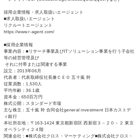
採用企業情報・求人取扱いエージェント

■求人取扱いエージェント

リクルートエージェント

https://www.r-agent.com/

■採用企業情報

事業内容：■リサーチ事業及びITソリューション事業を行う子会社
等の経営管理及び

 それに付帯または関連する事業

設立：2013年06月

代表者：代表取締役社長兼ＣＥＯ 五十嵐 幹

従業員数：1,530人

平均年齢：36.1歳

資本金：650百万円

株式公開：スタンダード市場

主な株主：五十嵐 幹 合同会社general investment 日本カストデ
ィ銀行

本社所在地：〒163-1424 東京都新宿区 西新宿３－２０－２ 東京
オペラシティ２４階

関連会社：■株式会社クロス・マーケティング■株式会社クロス・