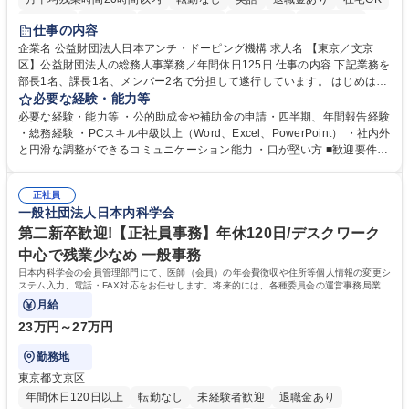
賞与あり
育休あり
完全週休2日制
交通費支給
土日祝休み
仕事の内容
食事補助あり
企業名 公益財団法人日本アンチ・ドーピング機構 求人名 【東京／文京
区】公益財団法人の総務人事業務／年間休日125日 仕事の内容 下記業務を
部長1名、課長1名、メンバー2名で分担して遂行しています。 はじめは担
当者として業務を覚えていただき、ゆくゆくはリーダーやマネージャーポ
必要な経験・能力等
ジションとして活躍いただくことを期待しています。 【総務・人事グルー
必要な経験・能力等 ・公的助成金や補助金の申請・四半期、年間報告経験
プの業務内容】 ・人事制度関連 ・採用活動 ・教育研修の企画、実行 ・勤
・総務経験 ・PCスキル中級以上（Word、Excel、PowerPoint） ・社内外
怠管理 ・官公庁への各種提出 ・法定の会議運営（評議員会、理事会） ・
と円滑な調整ができるコミュニケーション能力 ・口が堅い方 ■歓迎要件
コンプライアンス ・内部規程やルールの管理、整備、文書管理 ・契約関
・採用業務経験 ・英語に抵抗がない方 ・営業経験 学歴・資格 学歴：大学
連 ・衛生管理 ・防災関連・公的助成金の管理・オフィス、ファシリティ
院 大学 高専 短大 専修学校 高校 語学力： 資格：
管理 ・福利厚生関連 ・職員からの問合せ、相談対応 ・その他日常の総務
正社員
一般社団法人日本内科学会
業務全般 募集職種 【東京／文京区】公益財団法人の総務人事業務／年間
休日125日
第二新卒歓迎!【正社員事務】年休120日/デスクワーク
中心で残業少なめ 一般事務
日本内科学会の会員管理部門にて、医師（会員）の年会費徴収や住所等個人情報の変更シ
ステム入力、電話・FAX対応をお任せします。将来的には、各種委員会の運営事務局業務
などにも幅広く携わっていただきます。
月給
23万円～27万円
勤務地
東京都文京区
年間休日120日以上
転勤なし
未経験者歓迎
退職金あり