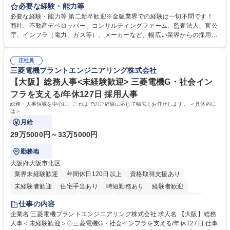
リー業務、地域戦略企画業務など、多様な業務に精通し、複数の専門性を
必要な経験・能力等
掛け合わせて広く社会に貢献していく職種です。 入社後は、横断的なロー
必要な経験・能力等 第二新卒歓迎※金融業界での経験は一切不問です！
テーションを経て適性や専門性に応じたキャリアを形成していただきま
商社、不動産デベロッパー、コンサルティングファーム、監査法人、官公
す。総合職として入社いただき、下記いずれかの部門でご活躍いただきま
庁、インフラ（電力、ガス等）、メーカーなど、幅広い業界からの採用実
す。※未経験の方に関しては、入行後3ヶ月間の金融の実務を学んでいた
績があります。 ＜求める人物像＞DBJでは、強い社会的使命感をもち、今
だく研修を準備しております。 ・法人RM業務・金融機能業務・コーポレ
後の日本のあり方を俯瞰する総合性と、金融分野のフロンティアを切り拓
ート・ナレッジ業務 ※それぞれの業務内容に関しては、別途その他労働条
正社員
く高い志を併せもった人材を求めています。ポテンシャル採用（第2新
三菱電機プラントエンジニアリング株式会社
件備考欄に記載 募集職種 【総合職/ポテンシャル採用(第2新卒)】投融資一
卒）では、金融業界での経験や知識を問いません。新たな時代を見据え
体型のソリューション提案
て、複雑化する社会課題の解決に向けて先鞭をつける役割を担いたい、と
【大阪】総務人事<未経験歓迎> 三菱電機G・社会イン
いう気概をお持ちの方を心待ちにしています。 学歴・資格 学歴：大学院
フラを支える/年休127日 採用人事
大学 語学力： 資格：
総務・人事領域を中心に、これまでのご経験に応じて幅広くお任せします。 ＜具体的に
は＞
月給
29万5000円～33万5000円
勤務地
大阪府大阪市北区
業界未経験歓迎
年間休日120日以上
資格取得支援あり
未経験者歓迎
住宅手当あり
時短勤務あり
経験者歓迎
退職金あり
在宅OK
賞与あり
完全週休2日制
交通費支給
仕事の内容
駅近5分以内
土日祝休み
服装自由
寮・社宅あり
食事補助あり
企業名 三菱電機プラントエンジニアリング株式会社 求人名 【大阪】総務
人事＜未経験歓迎＞◇三菱電機G・社会インフラを支える/年休127日 仕事