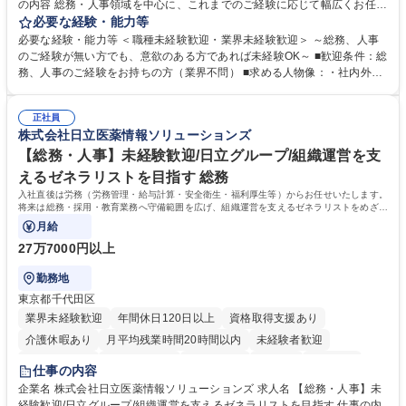
の内容 総務・人事領域を中心に、これまでのご経験に応じて幅広くお任せ
します。 ＜具体的には＞ ・総務/人事労務（給与・社保・勤怠管理など）
必要な経験・能力等
・採用・教育研修 ・福利厚生運用 など ※基本的には事務所勤務ですが、
必要な経験・能力等 ＜職種未経験歓迎・業界未経験歓迎＞ ～総務、人事
採用や教育等の業務内容により、関西圏以外への日帰り・宿泊を伴う国内
のご経験が無い方でも、意欲のある方であれば未経験OK～ ■歓迎条件：総
出張もございます。 ※担当業務を持ちつつ、お互いに助け合いながら、総
務、人事のご経験をお持ちの方（業界不問） ■求める人物像：・社内外の
務部という組織として協力しながら進める体制です。 募集職種 【大阪】
関係各部門との調整を率先して行い、業務を円滑に遂行できる協調性やコ
総務人事＜未経験歓迎＞◇三菱電機G・社会インフラを支える/年休127日
ミュニケーション能力を持っている方 ・人事総務領域に興味がありゼネラ
正社員
リスト志向をお持ちの方 学歴・資格 学歴：大学院 大学 語学力： 資格：
株式会社日立医薬情報ソリューションズ
【総務・人事】未経験歓迎/日立グループ/組織運営を支
えるゼネラリストを目指す 総務
入社直後は労務（労務管理・給与計算・安全衛生・福利厚生等）からお任せいたします。
将来は総務・採用・教育業務へ守備範囲を広げ、組織運営を支えるゼネラリストをめざせ
ます。
月給
27万7000円以上
勤務地
東京都千代田区
業界未経験歓迎
年間休日120日以上
資格取得支援あり
介護休暇あり
月平均残業時間20時間以内
未経験者歓迎
住宅手当あり
時短勤務あり
退職金あり
在宅OK
賞与あり
仕事の内容
育休あり
完全週休2日制
交通費支給
土日祝休み
寮・社宅あり
企業名 株式会社日立医薬情報ソリューションズ 求人名 【総務・人事】未
経験歓迎/日立グループ/組織運営を支えるゼネラリストを目指す 仕事の内