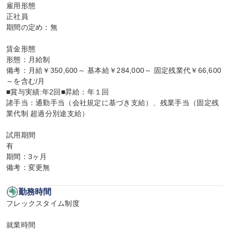
雇用形態

正社員

期間の定め：無

賃金形態

形態：月給制

備考：月給￥350,600～ 基本給￥284,000～ 固定残業代￥66,600
～を含む/月

■賞与実績:年2回■昇給：年１回

諸手当：通勤手当（会社規定に基づき支給）、残業手当（固定残
業代制 超過分別途支給）

試用期間

有

期間：3ヶ月

備考：変更無
勤務時間
フレックスタイム制度

就業時間
