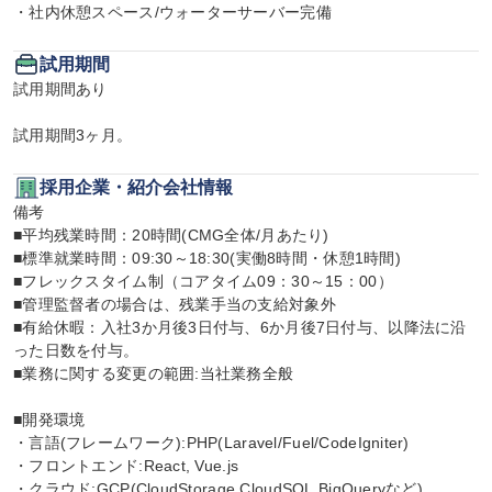
・社内休憩スペース/ウォーターサーバー完備
試用期間
試用期間あり

試用期間3ヶ月。
採用企業・紹介会社情報
備考

■平均残業時間：20時間(CMG全体/月あたり)

■標準就業時間：09:30～18:30(実働8時間・休憩1時間)

■フレックスタイム制（コアタイム09：30～15：00）

■管理監督者の場合は、残業手当の支給対象外

■有給休暇：入社3か月後3日付与、6か月後7日付与、以降法に沿
った日数を付与。

■業務に関する変更の範囲:当社業務全般

■開発環境

・言語(フレームワーク):PHP(Laravel/Fuel/CodeIgniter)

・フロントエンド:React, Vue.js

・クラウド:GCP(CloudStorage,CloudSQL,BiqQueryなど)
