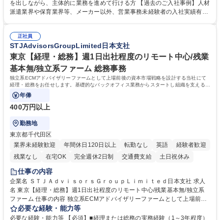
て業務を覚えていただくことが可能です。業務システムがきちんと構築さ
を出しながら、主体的に業務を進めて行ける方 【過去のご入社事例】人材
れているため、スムーズに仕事に慣れることができる環境です。また、
派遣業界や保育業界等、メーカー以外、営業事務未経験者の入社実績有
「チームで成果を出す文化」があり、良いやり方を積極的に共有しながら
【当社の事務職について】単なる事務ではなく主体性を発揮したサポート
常に改善を目指す風土のため、安心して業務に取り組んでいただけます。
により、キーエンスの付加価値向上に貢献します。ベースの定型業務に加
募集職種 【大阪・京都・滋賀】営業事務 ※未経験可
正社員
えて、お客様や社員の状況に合わせ、能動的なサポート、改善の動きも期
STJAdvisorsGroupLimited日本支社
待され。組織を支えるスペシャリストとして、チームに貢献し、結果的に
社員から頼られる存在になることができます。平均19:30の退勤以降の業
東京【経理・総務】週1日出社程度のリモート中心/残業
務の持ち帰りも禁止されており、メリハリのある働き方となります。 学
基本無/独立系ファーム 総務事務
歴・資格 学歴：大学院 大学 高専 短大 語学力： 資格：
独立系ECMアドバイザリーファームとして上場前後の資本市場戦略を設計する当社にて
経理・総務をお任せします。基礎的なバックオフィス業務からスタートし組織を支える専
任担当として広く活躍できる環境です。
年俸
400万円以上
勤務地
東京都千代田区
業界未経験歓迎
年間休日120日以上
転勤なし
英語
経験者歓迎
残業なし
在宅OK
完全週休2日制
交通費支給
土日祝休み
仕事の内容
企業名 ＳＴＪＡｄｖｉｓｏｒｓＧｒｏｕｐＬｉｍｉｔｅｄ日本支社 求人
名 東京【経理・総務】週1日出社程度のリモート中心/残業基本無/独立系
ファーム 仕事の内容 独立系ECMアドバイザリーファームとして上場前後
の資本市場戦略を設計する当社にて経理・総務をお任せします。基礎的な
必要な経験・能力等
バックオフィス業務からスタートし組織を支える専任担当として広く活躍
必要な経験・能力等 【必須】■経理または総務の実務経験（1～3年程度）