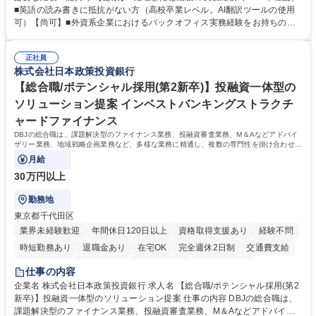
できる環境です。 ■日常経理、月次および年次決算サポート業務 ■本国
■英語の読み書きに抵抗がない方（高校卒業レベル。AI翻訳ツールの使用
（グローバル）との英文メール対応（AI翻訳ツール等を使用しての対応で
可）【尚可】■外資系企業におけるバックオフィス実務経験をお持ちの方
問題ございません） ■オフィス環境整備、郵便物の発送・受取等の総務業
【必須・尚可要件】簿記などの特別な資格や、TOEIC等のスコアは求めて
務全般 ■その他バックオフィス関連サポート ※ご経験に合わせて無理なく
おりません。日々の事務処理を丁寧かつ正確に行える方を歓迎します。
業務をお任せします。残業も基本的には発生せず、ご自身のペースで業務
正社員
【働き方について】現在は週4日程度の在宅勤務を実施しており、ワーク
株式会社日本政策投資銀行
を進めやすく定着率の高い環境です。 募集職種 東京【経理・総務】週1日
ライフバランスを重視する方に最適な環境です（フルリモートも面接で相
出社程度のリモート中心/残業基本無/独立系ファーム
談可）。【求める人物像】幅広いバックオフィス業務に柔軟に対応でき、
【総合職/ポテンシャル採用(第2新卒)】投融資一体型の
社内外と円滑にコミュニケーションを取りながら業務を推進できる方 学
ソリューション提案 インベストバンキングストラクチ
歴・資格 学歴：大学院 大学 高専 短大 専修学校 高校 語学力： 資格：
ャードファイナンス
DBJの総合職は、課題解決型のファイナンス業務、投融資審査業務、M＆Aなどアドバイ
ザリー業務、地域戦略企画業務など、多様な業務に精通し、複数の専門性を掛け合わせて
広く社会に貢献していく職種です。
月給
30万円以上
勤務地
東京都千代田区
業界未経験歓迎
年間休日120日以上
資格取得支援あり
経験不問
時短勤務あり
退職金あり
在宅OK
完全週休2日制
交通費支給
駅近5分以内
土日祝休み
第二新卒歓迎
寮・社宅あり
仕事の内容
食事補助あり
託児所あり
企業名 株式会社日本政策投資銀行 求人名 【総合職/ポテンシャル採用(第2
新卒)】投融資一体型のソリューション提案 仕事の内容 DBJの総合職は、
課題解決型のファイナンス業務、投融資審査業務、M＆Aなどアドバイザ