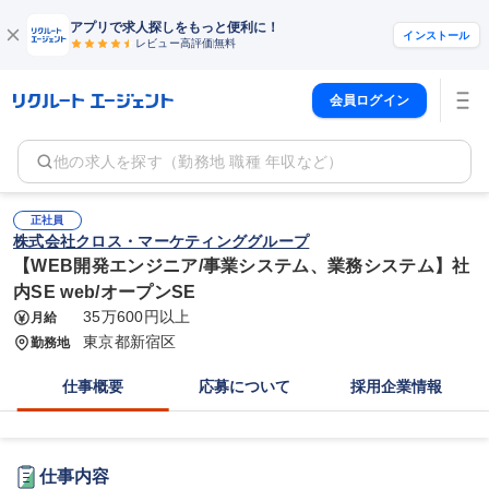
アプリで求人探しをもっと便利に！
インストール
レビュー高評価
無料
会員ログイン
他の求人を探す（勤務地 職種 年収など）
正社員
株式会社クロス・マーケティンググループ
【WEB開発エンジニア/事業システム、業務システム】社
内SE web/オープンSE
35万600円以上
月給
東京都新宿区
勤務地
仕事概要
応募について
採用企業情報
仕事内容