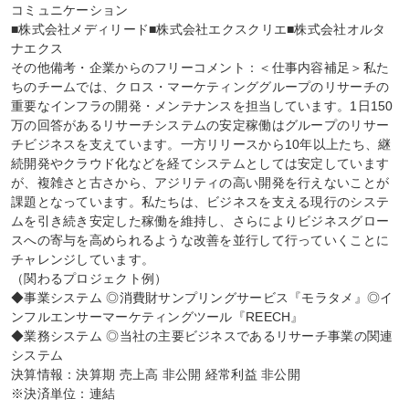
コミュニケーション

■株式会社メディリード■株式会社エクスクリエ■株式会社オルタ
ナエクス

その他備考・企業からのフリーコメント：＜仕事内容補足＞私た
ちのチームでは、クロス・マーケティンググループのリサーチの
重要なインフラの開発・メンテナンスを担当しています。1日150
万の回答があるリサーチシステムの安定稼働はグループのリサー
チビジネスを支えています。一方リリースから10年以上たち、継
続開発やクラウド化などを経てシステムとしては安定しています
が、複雑さと古さから、アジリティの高い開発を行えないことが
課題となっています。私たちは、ビジネスを支える現行のシステ
ムを引き続き安定した稼働を維持し、さらによりビジネスグロー
スへの寄与を高められるような改善を並行して行っていくことに
チャレンジしています。

（関わるプロジェクト例）

◆事業システム ◎消費財サンプリングサービス『モラタメ』◎イ
ンフルエンサーマーケティングツール『REECH』

◆業務システム ◎当社の主要ビジネスであるリサーチ事業の関連
システム

決算情報：決算期 売上高 非公開 経常利益 非公開

※決済単位：連結