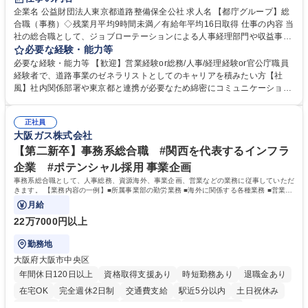
駅近5分以内
資格取得手当あり
食事補助あり
企業名 公益財団法人東京都道路整備保全公社 求人名 【都庁グループ】総
合職（事務）◇残業月平均9時間未満／有給年平均16日取得 仕事の内容 当
社の総合職として、ジョブローテーションによる人事経理部門や収益事業
等のフロント部門の部署等幅広い部署での業務をお任せいたします。研修
必要な経験・能力等
制度やキャリア支援が充実しております！ ※下記業務詳細 【業務詳細】■
必要な経験・能力等 【歓迎】営業経験or総務/人事/経理経験or官公庁職員
管理部門：広報、人事、経理など当公社の運営に係る管理業務 ■収益部
経験者で、道路事業のゼネラリストとしてのキャリアを積みたい方【社
門：駐車場の新規開拓、管理運営、新宿駅西口広場の「イベントコーナ
風】社内関係部署や東京都と連携が必要なため綿密にコミュニケーション
ー」などの管理運営 ■道路部門：整備の急がれる骨格幹線道路や木造住宅
を図っています。 【業務の魅力】■幅広く携われる：総合職（事務）で
密集地域の特定整備路線の用地取得、道路に関する普及啓発事業、都内の
は、駐車場の管理運営や道路用地の取得、公益財団法人の中枢を担う管理
道路施設や道路工事現場の見学ツアー事業 ※入社後は上記いずれかの部門
正社員
部門など多岐に渡る業務を経験できます。 ■様々なプロジェクト：駐車場
大阪ガス株式会社
へ配属。※業務内容変更の範囲：会社の定める業務 募集職種 【都庁グル
事業の他、新宿駅西口広場内に設置された照明を兼ねた広告「ブライトサ
ープ】総合職（事務）◇残業月平均9時間未満／有給年平均16日取得
イン」の管理運営を行うなど、事業収益を生み出す活動を積極的に行って
【第二新卒】事務系総合職 #関西を代表するインフラ
います。 学歴・資格 学歴：大学院 大学 高専 短大 専修学校 高校 語学力：
企業 #ポテンシャル採用 事業企画
資格：
事務系総合職として、人事総務、資源海外、事業企画、営業などの業務に従事していただ
きます。 【業務内容の一例】■所属事業部の勤労業務 ■海外に関係する各種業務 ■営業部
門の企画スタッフ、ルート営業
月給
22万7000円以上
勤務地
大阪府大阪市中央区
年間休日120日以上
資格取得支援あり
時短勤務あり
退職金あり
在宅OK
完全週休2日制
交通費支給
駅近5分以内
土日祝休み
服装自由
第二新卒歓迎
寮・社宅あり
食事補助あり