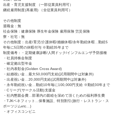
出産・育児支援制度 （一部従業員利用可）

継続雇用制度(再雇用) （全従業員利用可）

その他制度

退職金：無

社会保険：健康保険 厚生年金保険 雇用保険 労災保険

寮・社宅：無

その他制度：出産/育児/介護休暇/婚姻休暇/永年勤続休暇…勤続5
年毎に5日間の休暇付与 ※勤続35年まで

制度備考：・定期健康診断/人間ドック/インフルエンザ予防接種

・社員持株会制度

・確定拠出型年金

・社内表彰金(Golden Cross Award)

・結婚祝い金…最大50,000円支給(試用期間中は対象外)

・出産祝い金…20,000円支給(試用期間中は対象外)

・永年勤続祝い金…勤続10年毎に100,000円支給 ※勤続30年まで

・Cリーグ(サークル活動)支援金

・社内懇親会費…部署内の親睦を深めて頂くための福利厚生費

・TJKベネフィット…保養施設、特別割引(旅行・レストラン・ス
ポーツジムetc…)

・オフィスコンビニ
