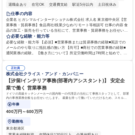
退職金あり
在宅OK
交通費支給
駅近5分以内
土日祝休み
仕事の内容
企業名 ヒガシマルインターナショナル株式会社 求人名 東京都中央区【営
業事務・貿易事務】食品商社/残業少なめ/リモート等相談可 仕事の内容 食
品の加工・販売を行っている当社にて、営業事務・貿易事務をお任せいた
します。営業社員のサポートポジションとして、受発注から海外工場との
必要な経験・能力等
調整まで幅広く対応し、当社事業の根幹を支えていただきます。 ■受発注
必要な経験・能力等 【必須】■営業事務または貿易事務の経験■英語での
業務、請求書発行 ■海外工場とのスケジュール調整 ■在庫管理 ■輸入書類
メールのやり取りに抵抗感の無い方 【尚可】■商社での営業事務の経験■
の確認・作成 ■配送手配 ■通関業者を通して行う輸出入業全般 ■倉庫との
通関業務の経験。 【働き方について】所定労働時間は7時間と短めで、残
倉入れ調整等 ※ゼネラリストとしてのキャリアアップを目指すことが可能
業も月平均20時間以下です。時差出勤制度や週1日のリモート勤務も相談
です。単に商品を販売するだけでなく原料の仕入れから販売までをトータ
可能で、ワークライフバランスを保ち長期就業しやすい環境です。 【当社
ルプロデュースしているため、商品に関わる全ての業務をサポート頂きま
正社員
の強み】1991年の設立以来、外食産業を中心としたお客様の多様なニー
株式会社クライス・アンド・カンパニー
す。 募集職種 東京都中央区【営業事務・貿易事務】食品商社/残業少なめ/
ズに沿った冷凍水産物等の生産・輸入・販売を一貫して手掛けています。
リモート等相談可
自社工場と海外拠点の強固な連携によるワンストップサービスが最大の強
【汐留/インテリア事務(部署内アシスタント)】 安定企
みです。 学歴・資格 学歴：大学院 大学 語学力：英語 資格：
業で働く 営業事務
ドイツの高級キッチンメーカーの国内唯一の代理店の当社にて事務スタッフとして、部署
内の事務業務全般をお任せいたします。 裁量を持って働いていただけるため、スキルア
ップも可能です。
年俸
400万円～600万円
勤務地
東京都港区
業界未経験歓迎
年間休日120日以上
介護休暇あり