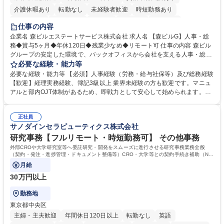
介護休暇あり
転勤なし
未経験者歓迎
時短勤務あり
経験者歓迎
退職金あり
在宅OK
賞与あり
育休あり
仕事の内容
完全週休2日制
交通費支給
長期歓迎
駅近5分以内
土日祝休み
企業名 森ビルエステートサービス株式会社 求人名 【森ビルG】人事・総
務◆賞与5ヶ月◆年休120日◆残業少なめ◆リモート可 仕事の内容 森ビル
グループの安定した環境で、バックオフィスから会社を支える人事・総務
をお任せします。 労務と総務の業務をバランスよく担当し、ゆくゆくは制
必要な経験・能力等
度改定などのコア業務にも挑戦できる、やりがいある環境です。 ■勤怠管
必要な経験・能力等 【必須】人事経験（労務・給与社保等）及び総務経験
理、給与計算、社会保険手続き、年末調整等の労務管理全般 ■入退社手続
【歓迎】経理実務経験、簿記3級以上 業界未経験の方も歓迎です。マニュ
き、社内規定の改定や人事制度改定などのコア業務 ■社内イベントの企画
アルと部内OJT体制があるため、即戦力として安心して始められます。
運営やその他総務業務全般 ※労務と総務を1：1の割合でお任せ。 入社後
【魅力・やりがい】森ビルGの安定基盤で労務から総務まで幅広く携われ
は部内のOJTを中心に、あなたの経験に合わせて不足している部分はいつ
ます。定型業務に留まらず、社内規定や人事制度の改定など会社のコア業
でも質問・相談できる環境が整っているため、安心して成長できます。 募
正社員
務に挑戦できるため、自身の成長と組織への貢献度をダイレクトに実感で
サノダインセラピューティクス株式会社
集職種 【森ビルG】人事・総務◆賞与5ヶ月◆年休120日◆残業少なめ◆
きます。 残業少なめ、週1日リモート可など、ワークライフバランスを保
リモート可
ち長期活躍できる環境です。 「これまでの幅広い経験を活かし、長期的な
研究事務【フルリモート・時短勤務可】 その他事務
キャリアを築きたい」という前向きな意欲と挑戦を全力で応援します。 学
外部CROや大学研究室等へ委託研究・開発をスムーズに進行させる研究事務業務全般
歴・資格 学歴：大学院 大学 高専 短大 専修学校 高校 語学力： 資格：日商
（契約・発注・進捗管理・ドキュメント整備等）CRO・大学等との契約手続き補助（ND
A・委託・共同研究契約等の進行・記録管理）
簿記検定1級 日商簿記検定2級 日商簿記検定3級
月給
30万円以上
勤務地
東京都中央区
主婦・主夫歓迎
年間休日120日以上
転勤なし
英語