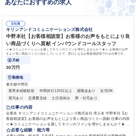
あなたにおすすめの求人
正社員
キリンアンドコミュニケーションズ株式会社
中野本社【お客様相談室】お客様のお声をもとにより良
い商品づくりへ貢献 インバウンドコールスタッフ
≪★コミュニケーションを通してキリンのファンを増やしませんか？★≫ お客様のお声
をより良い商品づくりに活かしていく上で、窓口となるお客様相談室でのお仕事です。
月給
30万円
勤務地
東京都中野区
業界未経験歓迎
年間休日120日以上
退職金あり
在宅OK
賞与あり
交通費支給
土日祝休み
寮・社宅あり
仕事の内容
企業名 キリンアンドコミュニケーションズ株式会社 求人名 中野本社【お
客様相談室】お客様のお声をもとにより良い商品づくりへ貢献 仕事の内容
≪★コミュニケーションを通してキリンのファンを増やしませんか？★≫
お客様のお声をより良い商品づくりに活かしていく上で、窓口となるお客
必要な経験・能力等
様相談室でのお仕事です。 日々お客様からいただくキリングループへのご