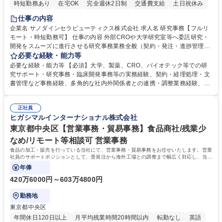
時短勤務あり
在宅OK
完全週休2日制
交通費支給
土日祝休み
仕事の内容
企業名 サノダインセラピューティクス株式会社 求人名 研究事務【フルリ
モート・時短勤務可】 仕事の内容 外部CROや大学研究室等へ委託研究・
開発をスムーズに進行させる研究事務業務全般（契約・発注・進捗管理・
ドキュメント整備等）CRO・大学等との契約手続き補助（NDA・委託・
必要な経験・能力等
共同研究契約等の進行・記録管理） ■見積取得、発注、検収、請求処理等
必要な経験・能力等 【必須】大学、製薬、CRO、バイオテック等での研
の事務手続き ■委託先との定例会議の調整・アジェンダ準備・議事録作成
究サポート・研究事務・臨床開発事務等の実務経験、契約・経理処理・文
■研究報告書、試験関連資料、SOP等の整備・版管理・保管 ■研究開発の
書管理など事務経験、多角的な社内外関係者との連携・調整業務経験、基
進捗・タイムライン・予算執行管理サポート ■AMED等公的研究費の申
本的なPCスキル 【尚可】 ■URA経験または産学連携・研究費管理の経験
請・報告書類作成補助および経費管理 ■社内外関係者との連絡調整・その
■AMED等の公的研究費の申請・執行管理経験 ■英語での文書読解・メー
他研究開発に関わる総務・庶務 募集職種 研究事務【フルリモート・時短
正社員
ル対応力 【働き方について】フルリモートやハイブリッド勤務、時短勤務
ヒガシマルインターナショナル株式会社
勤務可】
など個々のライフスタイルに応じた柔軟な働き方が可能です。育児や介護
東京都中央区【営業事務・貿易事務】食品商社/残業少
との両立も応援します。 学歴・資格 学歴：大学院 大学 語学力： 資格：
なめ/リモート等相談可 営業事務
食品の加工・販売を行っている当社にて、営業事務・貿易事務をお任せいたします。営業
社員のサポートポジションとして、受発注から海外工場との調整まで幅広く対応し、当社
事業の根幹を支えていただきます。
年俸
420万6000円～603万4800円
勤務地
東京都中央区
年間休日120日以上
月平均残業時間20時間以内
転勤なし
英語