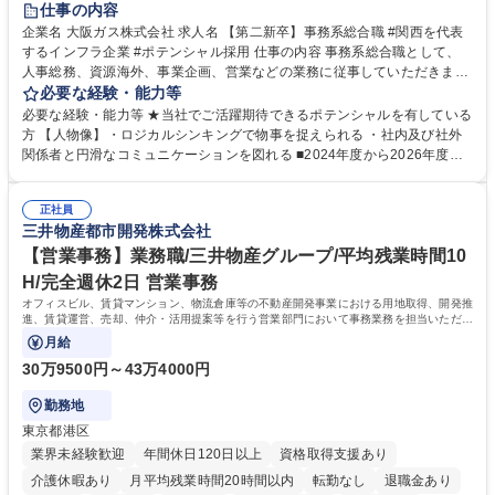
仕事の内容
企業名 大阪ガス株式会社 求人名 【第二新卒】事務系総合職 #関西を代表
するインフラ企業 #ポテンシャル採用 仕事の内容 事務系総合職として、
人事総務、資源海外、事業企画、営業などの業務に従事していただきま
す。 【業務内容の一例】■所属事業部の勤労業務 ■海外に関係する各種業
必要な経験・能力等
務 ■営業部門の企画スタッフ、ルート営業 【キャリアパス】入社後の配属
必要な経験・能力等 ★当社でご活躍期待できるポテンシャルを有している
ポジションで一定期間ご活躍頂いた後、本人の適性及び将来のキャリアを
方 【人物像】・ロジカルシンキングで物事を捉えられる ・社内及び社外
鑑みてジョブローテーションを行います。 【育成】OJTでの現場育成や研
関係者と円滑なコミュニケーションを図れる ■2024年度から2026年度ま
修カリキュラムを通じて、Daigasグループの業務で必要となる知識につい
での3ヵ年を対象とする「Daigasグループ中期経営計画2026」を策定しま
て学んでいただきます。 募集職種 【第二新卒】事務系総合職 #関西を代
した。https://www.osakagas.co.jp/company/press/pr2024/1777576_564
表するインフラ企業 #ポテンシャル採用
正社員
72.html ■エネルギーセキュリティの不安定化や気候変動による自然災害の
三井物産都市開発株式会社
甚大化など、これまで以上に社会課題解決の重要性が高まっています。
「未来の日常」の創造に向けて持続可能な社会の実現に貢献してまいりま
【営業事務】業務職/三井物産グループ/平均残業時間10
す。 学歴・資格 学歴：大学院 大学 語学力： 資格：
H/完全週休2日 営業事務
オフィスビル、賃貸マンション、物流倉庫等の不動産開発事業における用地取得、開発推
進、賃貸運営、売却、仲介・活用提案等を行う営業部門において事務業務を担当いただき
ます。
月給
30万9500円～43万4000円
勤務地
東京都港区
業界未経験歓迎
年間休日120日以上
資格取得支援あり
介護休暇あり
月平均残業時間20時間以内
転勤なし
退職金あり