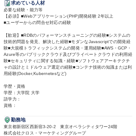
求めている人材
必要な経験・能力等

【必須】■Webアプリケーション(PHP)開発経験 2年以上

■ユーザーからの問合せ対応の経験

【歓迎】■RDBのパフォーマンスチューニングの経験■システムの
技術的問題を発見、解決した経験■モダンなJavascriptでの開発経
験■大規模トラフィックシステムの開発・運用経験■AWS・GCP・
Azure等のパブリッククラウド及びプライベートクラウドの利用経
験■セキュリティに関する知識・経験■ソフトウェアアーキテクチ
ャの設計とミドルウェア選定の経験■コンテナ技術の知識または利
用経験(Docker,Kubernetesなど)

学歴・資格

学歴：大学院 大学

語学力：

資格：
勤務地
東京都新宿区西新宿3-20-2　東京オペラシティタワー24階

株式会社クロス・マーケティンググループ
