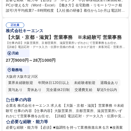
必要な経験・能力等 【必須】コールセンターやお客様相談室の業務経験、
意見を、企業活動に活かしています。お客様からの声に迅速かつ誠意をも
PCが使える方（Word・Excel）【働き方】在宅勤務・リモートワーク相
って対応、情報提供するとともにグループ内活動に反映しています。 【具
談可/月平均残業7～8時間程度 【入社後の研修】着任から1か月は電話対応
体的には】電話応対、メール、お手紙対応、ご指摘品調査報告書作成、有
のOJTを中心に実施し、電話対応に慣れた段階でメール・手紙のOJTを実
人チャットボット対応など。 【1日の対応件数】■電話：月間一人当たり
施する予定です。独り立ち以降もしっかりフォローする体制を整えていま
平均100件前後■メール・手紙：同上40件前後 募集職種 中野本社【お客様
正社員
すのでご安心ください。 【当社について】キリングループの広報機能を担
株式会社キーエンス
相談室】お客様のお声をもとにより良い商品づくりへ貢献
う会社として、お客様との出会いを大切にし、磨き上げたホスピタリティ
を込めてコミュニケーションをとりながら広報関連業務を行っておりま
【大阪・京都・滋賀】営業事務 ※未経験可 営業事務
す。 学歴・資格 学歴：大学院 大学 高専 短大 専修学校 高校 語学力： 資
【仕事内容】大阪営業所、京都営業所、滋賀営業所いずれかにて営業事務をお任せ。
格：
【詳細】電話応対・データ入力・伝票や見積の作成・カタログ送付・来客対応・営業所内
で発生する事務業務や業務改善をお任せ。
月給
27万9000円～28万1000円
勤務地
大阪府大阪市淀川区
業界未経験歓迎
年間休日120日以上
未経験者歓迎
退職金あり
賞与あり
育休あり
完全週休2日制
交通費支給
駅近5分以内
土日祝休み
仕事の内容
企業名 株式会社キーエンス 求人名 【大阪・京都・滋賀】営業事務 ※未経
験可 仕事の内容 【仕事内容】大阪営業所、京都営業所、滋賀営業所いず
れかにて営業事務をお任せ。 【詳細】電話応対・データ入力・伝票や見積
の作成・カタログ送付・来客対応・営業所内で発生する事務業務や業務改
必要な経験・能力等
善をお任せ。 【教育制度】ご入社後、育成担当とペアになりながらOJTに
必要な経験・能力等 【必須】■協調性を持って業務推進出来る方 ■改善案