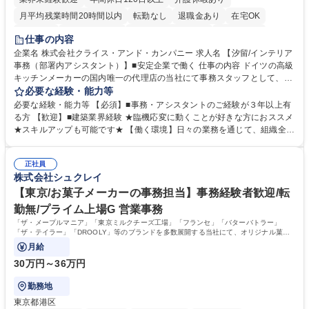
月平均残業時間20時間以内
転勤なし
退職金あり
在宅OK
育休あり
完全週休2日制
インセンティブあり
交通費支給
仕事の内容
駅近5分以内
土日祝休み
企業名 株式会社クライス・アンド・カンパニー 求人名 【汐留/インテリア
事務（部署内アシスタント）】■安定企業で働く 仕事の内容 ドイツの高級
キッチンメーカーの国内唯一の代理店の当社にて事務スタッフとして、部
署内の事務業務全般をお任せいたします。 裁量を持って働いていただける
必要な経験・能力等
ため、スキルアップも可能です。 【部署内の事務業務全般】 ■サンプルの
必要な経験・能力等 【必須】■事務・アシスタントのご経験が３年以上有
仕分け・整理 ■電話応対 ■書類作成（会議資料、お客様宛請求書、支払書
る方 【歓迎】■建築業界経験 ★臨機応変に動くことが好きな方におススメ
類を取りまとめて経理へ提出等） ■ショールームアテンド・運営・予約業
★スキルアップも可能です★ 【働く環境】日々の業務を通じて、組織全体
務 ■広報・PR業務のアシスタント（SNS投稿補助、資料作成など） ■納品
のサポートを行い、成果を実感できる仕事です。また、コミュニケーショ
時の取扱説明書作成・送付（キッチン、機器等の商品） 募集職種 【汐留/
ンスキルや問題解決能力が磨かれ、キャリアアップのチャンスも豊富。チ
インテリア事務（部署内アシスタント）】■安定企業で働く
正社員
ームとの協力や新しいアイデアを活かす場もあり、やりがいを感じながら
株式会社シュクレイ
働けます。 【歓迎】 ■インテリアの業界のご経験が有る方■PCの作業に慣
れている方 学歴・資格 学歴：大学院 大学 高専 短大 専修学校 語学力： 資
【東京/お菓子メーカーの事務担当】事務経験者歓迎/転
格：
勤無/プライム上場G 営業事務
「ザ・メープルマニア」「東京ミルクチーズ工場」「フランセ」「バターバトラー」
「ザ・テイラー」「DROOLY」等のブランドを多数展開する当社にて、オリジナル菓子
ブランド商品の事務業務をお任せいたします。
月給
30万円～36万円
勤務地
東京都港区