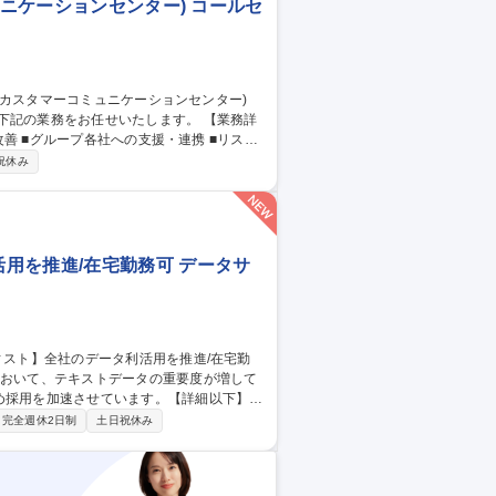
ュニケーションセンター) コールセ
業務をお任せいたします。 【業務詳
改善 ■グループ各社への支援・連携 ■リス
祝休み
用を推進/在宅勤務可 データサ
め採用を加速させています。【詳細以下】
く （例：コールセンターのAI活用による
完全週休2日制
土日祝休み
効果検証、収益性分析、行動変容に向けた仮
するためのデータ分析 ・既存のデータから