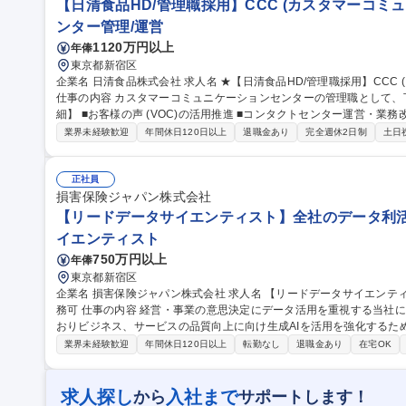
【日清食品HD/管理職採用】CCC (カスタマーコミ
ンター管理/運営
1120万円以上
年俸
東京都新宿区
企業名 日清食品株式会社 求人名 ★【日清食品HD/管理職採用】CCC (カスタマーコミュニケーションセンター)
仕事の内容 カスタマーコミュニケーションセンターの管理職として、下記の
細】 ■お客様の声 (VOC)の活用推進 ■コンタクトセンター運営・業務
ク・危機管理対応 ■コンタクトセンターのDX推進・変革 募集職種 ★【日清食品HD/管理職採用】CCC (カスタマ
業界未経験歓迎
年間休日120日以上
退職金あり
完全週休2日制
土日
ーコミュニケーションセンター)
正社員
損害保険ジャパン株式会社
【リードデータサイエンティスト】全社のデータ利活
イエンティスト
750万円以上
年俸
東京都新宿区
企業名 損害保険ジャパン株式会社 求人名 【リードデータサイエンティスト】全社のデータ利活用を推進/在宅勤
務可 仕事の内容 経営・事業の意思決定にデータ活用を重視する当社において、テキストデータの重要度が増して
おりビジネス、サービスの品質向上に向け生成AIを活用を強化するた
【業務例】・ビジネスサイドの課題に対して、データを活用し解決に導
業界未経験歓迎
年間休日120日以上
転勤なし
退職金あり
在宅OK
テキスト化→サービスのボトルネック改善 等） ・データ分析：施策
説検証など、ビジネスプロセスにおいてデータドリブンな意思決定を
意思決定に必要なインサイトの導出 募集職種 【リードデータサイエンティスト】全社のデータ利活用を推進/在宅
求人探し
入社まで
から
サポートします！