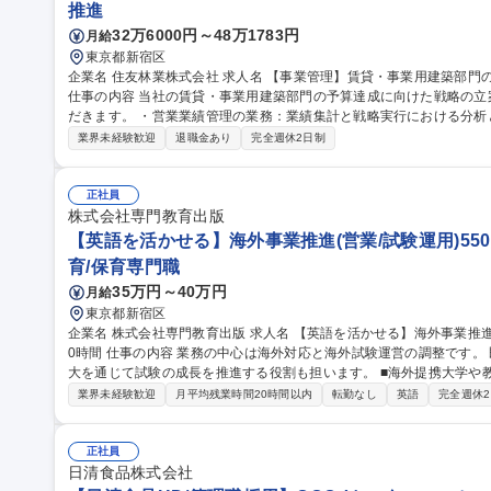
推進
32万6000円～48万1783円
月給
東京都新宿区
企業名 住友林業株式会社 求人名 【事業管理】賃貸・事業用建築部門の業績管理担当/経理から挑戦したい方歓迎
仕事の内容 当社の賃貸・事業用建築部門の予算達成に向けた戦略の
だきます。 ・営業業績管理の業務：業績集計と戦略実行における分析と予測 ・総務分野の業務：損益・経費管
理、人事・業法手続き等 ◎部内各グループ（営業・技術）とも連携
業界未経験歓迎
退職金あり
完全週休2日制
推進に携わっていただきます。 【主に以下業務の補佐からお任せしま
業用建築部門の業績管理、部内の経費管理 募集職種 【事業管理】賃貸・事業用建築部門の業績管理担当/経理から
挑戦したい方歓迎
正社員
株式会社専門教育出版
【英語を活かせる】海外事業推進(営業/試験運用)550
育/保育専門職
35万円～40万円
月給
東京都新宿区
企業名 株式会社専門教育出版 求人名 【英語を活かせる】海外事業推進（営業／試験運用）550万円～/平均残業2
0時間 仕事の内容 業務の中心は海外対応と海外試験運営の調整です。 既存運営を守るだけでなく、提携機関の拡
大を通じて試験の成長を推進する役割も担います。 ■海外提携大学や教育機関へのフォローアップおよび関係構築
（メール・オンラインMTG等／英語使用が中心） ■「問い合わせ対
業界未経験歓迎
月平均残業時間20時間以内
転勤なし
英語
完全週休
走支援 ■試験実施に向けたスケジュール管理・運営サポート ■試験
■試験情報の整理・管理■受験者増加に向けた広報・マーケティング支援
募集職種 【英語を活かせる】海外事業推進（営業／試験運用）550万円
正社員
日清食品株式会社