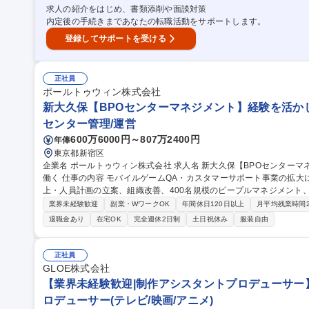
勤務可
求人の紹介をはじめ、書類添削や面談対策
内定後の手続きまであなたの転職活動をサポートします。
登録してサポートを受ける
正社員
ポールトゥウィン株式会社
新大久保【BPOセンターマネジメント】経験を活か
センター管理/運営
600万6000円～807万2400円
年俸
東京都新宿区
企業名 ポールトゥウィン株式会社 求人名 新大久保【BPOセンターマネジメント】経験を活かしてエンタメ業界で
働く 仕事の内容 モバイルゲームQA・カスタマーサポート事業の拡大に向け、拠点長として事業戦略の推進、売
上・人員計画の立案、組織改善、400名規模のピープルマネジメント
す。 【職務詳細】 ■事業推進:売上・人員計画立案と実績管理、新規サービス立案、リスク管理 ■ピープルマネジ
業界未経験歓迎
副業・WワークOK
年間休日120日以上
月平均残業時間
メント:在籍400名・日次稼働200名以上の人事評価、採用・育成、労
退職金あり
在宅OK
完全週休2日制
土日祝休み
服装自由
関連案件の計画立案、進捗・品質管理 ■折衝・連携:顧客への提案、他
集職種 新大久保【BPOセンターマネジメント】経験を活かしてエン
正社員
GLOE株式会社
【業界未経験歓迎|制作アシスタントプロデューサー】V
ロデューサー(テレビ/映画/アニメ)