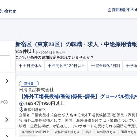
採用検討中の
問い合わせ
新宿区（東京23区）の転職・求人・中途採用情報
919
件以上
1
〜
100
件目を表示中
こだわり条件の追加設定を忘れていませんか？
土日祝休み
年間休日120日以上
完全週休2日制
学
正社員
日清食品株式会社
【海外工場長候補(香港)係長~課長】グローバル強化
ア
34万4950円以上
月給
東京都新宿区
企業名 日清食品株式会社 求人名 ■【海外工場長候補(香港)係長～課長】グローバル強化中/海外で活躍◎ 仕事の内
容 海外工場長候補として、国内、海外研修を経て以下業務について
験者（生産技術者）が駐在し、そのサポートを受けられる箇所を予定しています。 【具体的な業
マネージメント業務全般(労務管理、品質&コスト管理、安全衛生、環境
年間休日120日以上
資格取得支援あり
英語
時短勤務あり
退職金あり