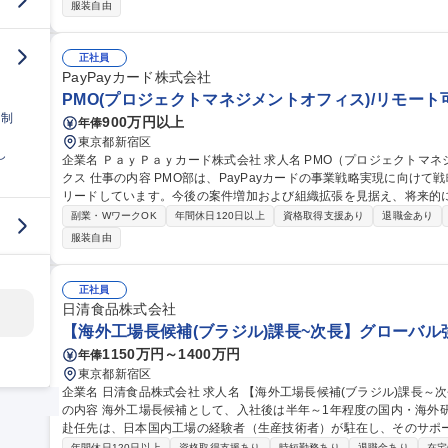
地法人の生産戦略の検討、立案、実行■トラブル時の対応、是正案の立
服装自由
告業務を含む)■コスト削減の方策立案、実行管理■現地法人の取締役業務（状況により） 
候補(香港)係長～課長】グローバル強化中/海外で活躍◎
正社員
PayPayカード株式会社
PMO(プロジェクトマネジメントオフィス)/リモート可
日制
900万円以上
年俸
東京都新宿区
し
企業名 ＰａｙＰａｙカード株式会社 求人名 PMO（プロジェクトマネジメントオフィス）/リモート可×フルフレッ
クス 仕事の内容 PMO部は、PayPayカードの事業戦略実現に向けて戦略と実行を接続するため、全社横断案件を
リードしています。今後の案件増加および組織拡張を見据え、将来的
します。 私たちが目指しているのは、単なる「プロジェクト管理部門」ではありません。事業戦略に紐づく重点
副業・WワークOK
年間休日120日以上
資格取得支援あり
退職金あり
施策の推進/複数部門を横断する大規模プロジェクトの統括/組織横断
服装自由
ロセスの高度化を通じて、事業成長を加速させることがミッションで
し、ステークホルダーを巻き込みながら推進いただくことを期待しています。 募集職種 PMO（プロ
ジメントオフィス）/リモート可×フルフレックス
正社員
日清食品株式会社
【海外工場長候補(ブラジル)課長~次長】グローバル
1150万円～1400万円
年俸
東京都新宿区
企業名 日清食品株式会社 求人名 【海外工場長候補(ブラジル)課長～次長】グローバル強化中/海外で活躍◎ 仕事
の内容 海外工場長候補として、入社後は半年～1年程度の国内・海外
赴任先は、日本国内工場の経験者（生産技術者）が駐在し、そのサポ
【具体的な業務内容】 ■工場マネージメント業務全般(労務管理、品質
年間休日120日以上
資格取得支援あり
時短勤務あり
退職金あり
在宅