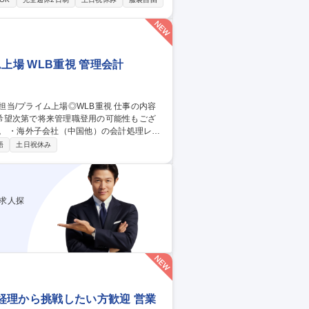
トラブル時の対応、是正案の立案、実行管理
実行管理■現地法人の取締役業務(状況によ
化中/海外で活躍◎
上場 WLB重視 管理会計
希望次第で将来管理職登用の可能性もござ
/西新宿【経理/担
語
土日祝休み
求人探
経理から挑戦したい方歓迎 営業