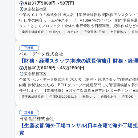
37万5000円～50万円
月給
東京都新宿区
企業名 ＧＬＯＥ株式会社 求人名 【業界未経験歓迎|制作アシスタントプロデューサー】VTuber等イベント制作進
行 仕事の内容 ゲームやeスポーツ、VTuber等のイベント制作事業を展開する当社にて、プロデューサーのアシス
タントとしてプロジェクト全体の進行管理や日程調整、資料作成などの推進
には】■WBS設計・更新や全体スケジュール・タスク管理 ■協力会社
業界未経験歓迎
転勤なし
在宅OK
完全週休2日制
土日祝休み
服装
書・工程表・予算表の作成 ■見積回収・発注・納品管理 ■複数案件の並行
公演からオリジナルイベントまで多様なプロジェクトの推進力として活
効率的に案件を前進させる実務スキルが身につきます。 募集職種 【業界未経験歓迎|制作アシスタントプロデュー
正社員
サー】VTuber等イベント制作進行
ベル・データ株式会社
【財務・経理スタッフ(将来の課長候補)】財務・経理
40万6625円～46万1500円
月給
東京都新宿区
企業名 ベル・データ株式会社 求人名 【財務・経理スタッフ(将来の課長候補)】財務・経理業務実務経験◎ 仕事の
内容 体制強化のため、BELLグループの経理部門にて管理職候補を募
任せします。 【業務詳細】 ■月次年次決算 ■経営用レポーティング ■経理業務フローの改善、AIエージェント等を
活用した業務効率化の企画・推進 募集職種 【財務
業界未経験歓迎
年間休日120日以上
転勤なし
退職金あり
在宅OK
正社員
日清食品株式会社
【生産改善/海外工場コンサル(日本在籍で海外工場担
買