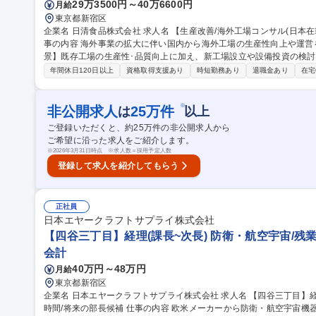
29万3500円～40万6600円
月給
東京都新宿区
企業名 日清食品株式会社 求人名 【生産改善/海外工場コンサル(日本在籍で海外工場担当)】グローバル強化中 仕
事の内容 海外事業の拡大に伴い国内から海外工場の生産性向上や運営
景】既存工場の生産性･品質向上に加え、新工場設立や設備投資の検
たり 各海外工場の現場を正しく把握し、設備・品質・生産性の観点から改善を推進を期待します。自動化率が非
年間休日120日以上
資格取得支援あり
時短勤務あり
退職金あり
在宅
常に高く、ロボット･設備開発の内製部門もあり、改善の具現化もしやす
工場の生産サポート ■生産性及び品質の向上(設備や品質面) ■工場の
■設備導入FSサポート、生産性向上サポートなど 募集職種 【生産改善/海外工場コンサル(日本在籍で海外工場担
※
非公開求人
25
万件
は
以上
当)】グローバル強化中
ご登録いただくと、約
25
万件の非公開求人から
ご希望に沿った求人をご紹介します。
※
2026年3月31日時点 ※求人数＝採用予定人数
登録して求人を紹介してもらう
正社員
日本エヤークラフトサプライ株式会社
【四谷三丁目】経理(課長~次長) 防衛・航空宇宙/残業
会計
40万円～48万円
月給
東京都新宿区
企業名 日本エヤークラフトサプライ株式会社 求人名 【四谷三丁目】経理(課長～次長)■防衛・航空宇宙/残業月10
時間/将来の部長候補 仕事の内容 欧米メーカーから防衛・航空宇宙機器部品を輸入し、防衛省や国内大手メーカー