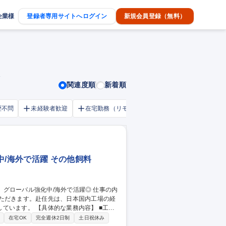
企業様
登録者専用サイトへログイン
新規会員登録（無料）
関連度順
新着順
歴不問
未経験者歓迎
在宅勤務（リモートワーク）OK
家賃補助・
中/海外で活躍 その他飼料
いただきます。赴任先は、日本国内工場の経
務内容】 ■工場
保全、SCM業務、現地人材育成など)■現
在宅OK
完全週休2日制
土日祝休み