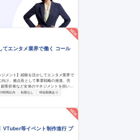
してエンタメ業界で働く コール
、顧客折衝など全体のマネジメントを担いま
20時間以内
転勤なし
時短勤務あり
務対応 ■プロジェクト管理:ゲーム・エンタメ
拠点との人員調整、上層部への実績報告 募
タメ業界で働く
Tuber等イベント制作進行 プ