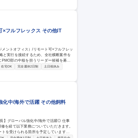
案、実行管理(重要事案の場合、本社への報
募集職種 ■【海外工場長
×フルフレックス その他IT
にPMO部の中核を担うリーダー候補を募集
在宅OK
完全週休2日制
土日祝休み
での課題構造化と意思決定支援/開発・業務プ
す。 経営層や本部長レイヤーの方針を理解
ジェクトマネ
強化中/海外で活躍 その他飼料
研修を経て以下業務についていただきます。
ートを受けられる箇所を予定しています。
&コスト管理、安全衛生、環境保全、SCM
OK
完全週休2日制
土日祝休み
服装自由