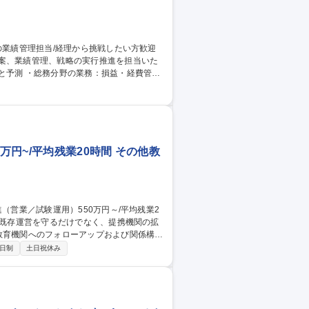
立案、業績管理、戦略の実行推進を担当いた
しながら、賃貸・事業用建築部門全体の業務
す】■予算作成・管理 ■経理業務～賃貸・事
万円~/平均残業20時間 その他教
応および新規提携大学の開拓と導入までの伴
2日制
土日祝休み
資材の手配、採点・証明書発行などの運営業務
（Web更新、SNS、動画素材の活用等）
～/平均残業20時間