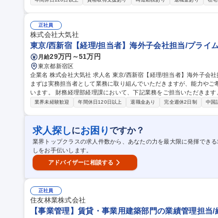
業務、現地人材育成など)■現地法人の生産戦略の検討、立案、実行■
(重要事案の場合、本社への報告業務を含む)■コスト削減の方策立案、
り) 募集職種 【海外工場長候補(ブラジル)課長～次長】グローバル強
正社員
株式会社大気社
東京/西新宿【経理/担当者】海外子会社担当/プライム
29万円～51万円
月給
東京都新宿区
企業名 株式会社大気社 求人名 東京/西新宿【経理/担当者】海外子会社担当/プライム上場◎WLB重視 仕事の内容
まずは実務担当者として業務に取り組んでいただきますが、能力やご
います。 財務経理部経理課において、下記業務をご担当いただきます。 ・海外子会社（中国他）の会計処理レビ
ュー・サポート ・監査法人対応 ・社内外の関係者への会計税務面の説明・交渉 等 募集職種 東京
業界未経験歓迎
年間休日120日以上
退職金あり
完全週休2日制
中国
当者】海外子会社担当/プライム上場◎WLB重視
求人探し
お困り
に
ですか？
業界トップクラスの求人件数から、あなたの力を最大限に発揮できる
しをお手伝いします。
アドバイザーに相談する
正社員
住友林業株式会社
【事業管理】賃貸・事業用建築部門の業績管理担当/