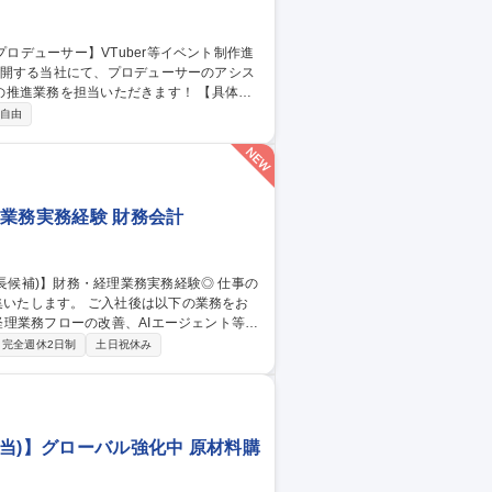
業務を担当いただきます！ 【具体的
・出演者等社内外関係者との連絡調整 ■企画
自由
管理 【仕事の魅力】VTuberや人気IPの
躍できます。生成AIも業務活用しており、
業務実務経験 財務会計
集いたします。 ご入社後は以下の業務をお
・経理スタッフ(将来の課長候補)】財務・経理業務実務経験◎
完全週休2日制
土日祝休み
当)】グローバル強化中 原材料購