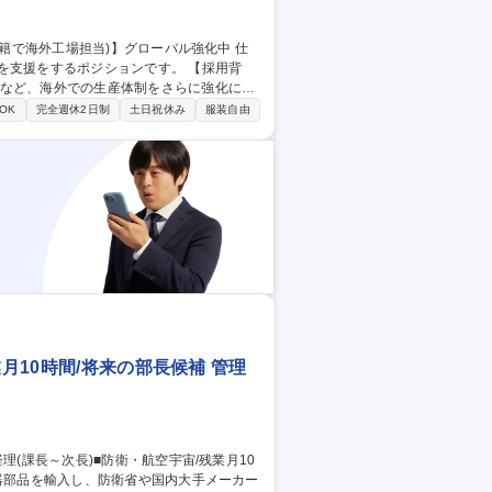
を支援をするポジションです。 【採用背
討など、海外での生産体制をさらに強化に当
OK
完全週休2日制
土日祝休み
服装自由
い環境あります。 【具体的には】 ■海外
視察による現状把握 ■課題抽出から対策立案
月10時間/将来の部長候補 管理