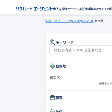
求人を探す
サービス紹介
転職成功ガイド
お
転職・求人トップ
/
東京都
/
東京23区
/
新宿区
キーワード
勤務地
新宿区
条件をクリ
職種
年収