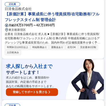
売・レジ対応 ■担当キャラクターの売場作り、仕入れ、在庫管理 ■約200
社の問屋との直接取引による多種多様な商品管理 ■お客様のニーズを汲み
正社員
取った能動的な商品提案 ■全国転勤を前提とした、将来の店舗マネジメン
日清食品株式会社
ト業務 ※単なる販売に留まらない、マルチタスクな運営能力が求められま
【原価計算】事業成長に伴う増員採用/在宅勤務有/フル
す。 募集職種 東京【店舗スタッフ】キャラ愛×商品管理/キャラクター専
フレックスタイム制 管理会計
門店運営/月給30万～
28万3700円～42万1950円
月給
東京都新宿区
企業名 日清食品株式会社 求人名 ■【原価計算】事業成長に伴う増員採用/
在宅勤務有/フルフレックスタイム制 仕事の内容 中期成長戦略におけるア
グレッシブな事業成長実現のため、国内外問わず設備投資案件が多く予定
されており、原価計算のポジションにおいて事業の中核を担う人材の採用
年間休日120日以上
時短勤務あり
退職金あり
在宅OK
完全週休2日制
を検討しております。 【製造原価管理業務実務（実務を担当している国内
土日祝休み
事業会社】 ■新製品の製造原価試算の実施 ■月次実績の集計と妥当性検証
■事業計画の集計と妥当性検証 ■各種プロジェクト推進に際しての製造原
価試算 【製造原価管理業務サポート】 上記1．以外の事業会社に対する製
求人探し
入社まで
から
造原価管理業務のサポート 募集職種 ■【原価計算】事業成長に伴う増員採
サポートします！
用/在宅勤務有/フルフレックスタイム制
求人の紹介をはじめ、書類添削や
面談対策、内定後の手続きまで
あなたの転職活動をサポートします。
登録してサポートを受ける
正社員