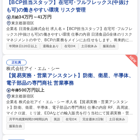
【BCP担当スタッフ】在宅可･フルフレックス(中抜け
も可)の働きやすい環境 リスク管理
34万円～41万円
月給
東京都新宿区
企業名 日清食品株式会社 求人名 ○【BCP担当スタッフ】在宅可･フルフレ
ックス(中抜けも可)の働きやすい環境 仕事の内容 日清食品G全体のリスク
マネジメントの中で、BCPの業務をメインにお任せをします。将来的に、
リスクアセスメントやクライシスマネジメント等業業務を担っていただけ
年間休日120日以上
退職金あり
在宅OK
土日祝休み
服装自由
ることを期待しております。 【具体的には】■中期戦略の立案,リスクの抽
出～評価,重点リスクの管理 ■特定されたリスクに対する予防/軽減/移転な
どの目標設定から主管部門へのサポートまで ■リスクマネジメントの管
正社員
理･モニタリング･実行･評価･改善 ■リスクレポート作成、リスクマネジメ
株式会社アイ・エム・シー
ントプロジェクト推進 ■グループ内外リスク情報収集,分析,およびグルー
【貿易実務・営業アシスタント】防衛、衛星、半導体、
プ内への共有 ■災害･事故リスク(BCPリスク)戦略の立案,予防/軽減/移転な
電子部品の専門商社 営業事務
どの目標設定 等 募集職種 ○【BCP担当スタッフ】在宅可･フルフレックス
500万円以上
年俸
(中抜けも可)の働きやすい環境
東京都新宿区
企業名 株式会社アイ・エム・シー 求人名 【貿易実務・営業アシスタン
ト】防衛、衛星、半導体、電子部品の専門商社 仕事の内容 RF、高周波、
マイクロ波、ミリ波、EDAなどの輸入販売を行う当社にて貿易実務・営業
アシスタントをお任せいたします！本ポジションは組織体制拡大のため、
月平均残業時間20時間以内
英語
在宅OK
完全週休2日制
土日祝休み
増員募集になります！ 【業務詳細】 ・見積書や納品書などの各種営業書
服装自由
類の作成等 ・売上管理 ・商材の発注や仕入れ ・輸出入書類対応等 ※業務
内容の変更の範囲：当社業務全般 募集職種 【貿易実務・営業アシスタン