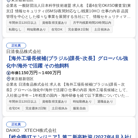
東京都新宿区
企業名 一般財団法人日本科学技術連盟 求人名 【週4在宅OK/ISO審査室(東
京)】情報セキュリティ(ISMS)/夜間対応なし/残業10H◎ 仕事の内容 品質
管理を中心とした様々な事業を展開する当社にて、情報セキュリティマネ
ジメントシステム(ISMS)を中心に審査登録機関としてマネジメントシステ
年間休日120日以上
資格取得支援あり
月平均残業時間20時間以内
ム認証規格の審査室業務をお任せします。 【やりがい】■腰を据えて安定
転勤なし
時短勤務あり
在宅OK
完全週休2日制
土日祝休み
した環境で長く働ける環境です！ 1人にかかる負担も軽減し、全員が働き
やすい環境を整えております。プライベートと仕事のバランスがちょうど
よく取れる環境です。 ■過度なノルマは一切なく、夜間対応も一切ない働
正社員
きやすい環境です！ 過度な売上ノルマや夜間の緊急対応に追われる日々か
日清食品株式会社
ら卒業しませんか？当社の社員もこのような理由での入社が多いです！ 募
【海外工場長候補(ブラジル)課長~次長】グローバル強
集職種 【週4在宅OK/ISO審査室(東京)】情報セキュリティ(ISMS)/夜間対
化中/海外で活躍 その他飼料
応なし/残業10H◎
1150万円～1400万円
年俸
東京都新宿区
企業名 日清食品株式会社 求人名 【海外工場長候補(ブラジル)課長～次
長】グローバル強化中/海外で活躍◎ 仕事の内容 海外工場長候補として、
入社後は半年～1年程度の国内・海外研修を経て以下業務についていただ
きます。赴任先は、日本国内工場の経験者（生産技術者）が駐在し、その
年間休日120日以上
資格取得支援あり
時短勤務あり
退職金あり
サポートを受けられる箇所を予定しています。 【具体的な業務内容】 ■工
在宅OK
完全週休2日制
土日祝休み
服装自由
場マネージメント業務全般(労務管理、品質&コスト管理、安全衛生、環境
保全、SCM業務、現地人材育成など)■現地法人の生産戦略の検討、立案、
実行■トラブル時の対応、是正案の立案、実行管理(重要事案の場合、本社
正社員
への報告業務を含む)■コスト削減の方策立案、実行管理■現地法人の取締
DAIKO XTECH株式会社
役業務(状況により) 募集職種 【海外工場長候補(ブラジル)課長～次長】グ
【総合職/ITエンジニア】第二新卒歓迎 /2027年4月入社/