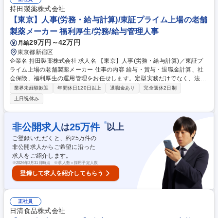
関する相談支援 ■仕組みづくり・業務改善：相談ログ管理、FAQ・マニュ
持田製薬株式会社
アル整備、傾向分析、再発防止策の企画推進 募集職種 【総合職】はたら
【東京】人事(労務・給与計算)/東証プライム上場の老舗
く相談担当（人事・労務・コンプライアンス連携）東京or名古屋
製薬メーカー 福利厚生/労務/給与管理人事
29万円～42万円
月給
東京都新宿区
企業名 持田製薬株式会社 求人名 【東京】人事(労務・給与計算)／東証プ
ライム上場の老舗製薬メーカー 仕事の内容 給与・賞与・退職金計算、社
会保険、福利厚生の運用管理をお任せします。定型実務だけでなく、法改
正への対応や制度の見直し、業務効率化の提案など、リーダーシップを発
業界未経験歓迎
年間休日120日以上
退職金あり
完全週休2日制
揮できる環境です。 (1)給与・賞与・退職金の計算および支払実務 (2)社会
土日祝休み
保険・労働保険の届出 (3)福利厚生制度の運用・改善提案 (4)人事基幹シス
テムを用いた社員情報管理 実務を牽引しながら、改善提案を通じて組織に
貢献することを期待します。 募集職種 【東京】人事(労務・給与計算)／東
※
非公開求人
25
万件
は
以上
証プライム上場の老舗製薬メーカー
ご登録いただくと、約
25
万件の
非公開求人からご希望に沿った
求人をご紹介します。
※
2026年3月31日時点 ※求人数＝採用予定人数
登録して求人を紹介してもらう
正社員
日清食品株式会社