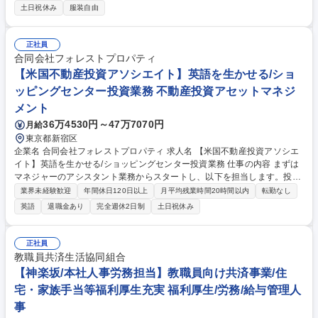
す。 【具体的には】 新規顧客獲得を目的とした広告運用(Meta/Google/Ya
土日祝休み
服装自由
hoo!等)、LPO、アップセル・クロスセル設計、ユーザーヒアリング・N1
分析、CRM施策の立案・実行、ブランド戦略の構築・推進を担当しま
す。ご希望や経験に応じてプロダクト開発や新規事業にも関与可能です。
正社員
事業成長が動物福祉活動の拡大に直結する社会貢献性の高い仕事です。 募
合同会社フォレストプロパティ
集職種 【マーケティング】新規顧客獲得/社会貢献/動物福祉/ペットフード/
【米国不動産投資アソシエイト】英語を生かせる/ショ
リモワ可
ッピングセンター投資業務 不動産投資アセットマネジ
メント
36万4530円～47万7070円
月給
東京都新宿区
企業名 合同会社フォレストプロパティ 求人名 【米国不動産投資アソシエ
イト】英語を生かせる/ショッピングセンター投資業務 仕事の内容 まずは
マネジャーのアシスタント業務からスタートし、以下を担当します。投資
判断会議にも同席し、案件検討プロセスを最初から最後まで経験できま
業界未経験歓迎
年間休日120日以上
月平均残業時間20時間以内
転勤なし
す。 【具体的には】■米国不動産仲介業者との折衝 ■保有不動産の管理・
英語
退職金あり
完全週休2日制
土日祝休み
リーシング ■投資調査業務 ■米国会計法人・弁護士事務所との情報授受 ※
年3～4回の米国出張あり。 ■フォレストモールUSAの業務運営：https://fo
restmall-usa.com/ 募集職種 【米国不動産投資アソシエイト】英語を生か
正社員
せる/ショッピングセンター投資業務
教職員共済生活協同組合
【神楽坂/本社人事労務担当】教職員向け共済事業/住
宅・家族手当等福利厚生充実 福利厚生/労務/給与管理人
事