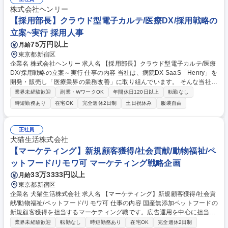
株式会社ヘンリー
【採用部長】クラウド型電子カルテ/医療DX/採用戦略の
立案~実行 採用人事
75万円以上
月給
東京都新宿区
企業名 株式会社ヘンリー 求人名 【採用部長】クラウド型電子カルテ/医療
DX/採用戦略の立案～実行 仕事の内容 当社は、病院DX SaaS「Henry」を
開発・販売し「医療業界の業務改善」に取り組んでいます。 そんな当社に
て《採用部長》を募集します！ 事業計画に基づく採用戦略の立案・実行か
業界未経験歓迎
副業・WワークOK
年間休日120日以上
転勤なし
らチームマネジメント、幹部採用まで幅広く主導します。 【具体的には】
時短勤務あり
在宅OK
完全週休2日制
土日祝休み
服装自由
■事業計画に基づく中長期採用計画の策定・実行 ■幹部クラスの直接リク
ルーティング ■採用チームのマネジメント・育成 ■経営陣や事業部門との
要件定義 ■採用広報・ブランディングの推進 募集職種 【採用部長】クラ
正社員
ウド型電子カルテ/医療DX/採用戦略の立案～実行
犬猫生活株式会社
【マーケティング】新規顧客獲得/社会貢献/動物福祉/ペ
ットフード/リモワ可 マーケティング戦略企画
33万3333円以上
月給
東京都新宿区
企業名 犬猫生活株式会社 求人名 【マーケティング】新規顧客獲得/社会貢
献/動物福祉/ペットフード/リモワ可 仕事の内容 国産無添加ペットフードの
新規顧客獲得を担当するマーケティング職です。広告運用を中心に担当商
材の拡販を推進し、より多くの飼い主様に犬猫生活の商品をお届けしま
業界未経験歓迎
転勤なし
時短勤務あり
在宅OK
完全週休2日制