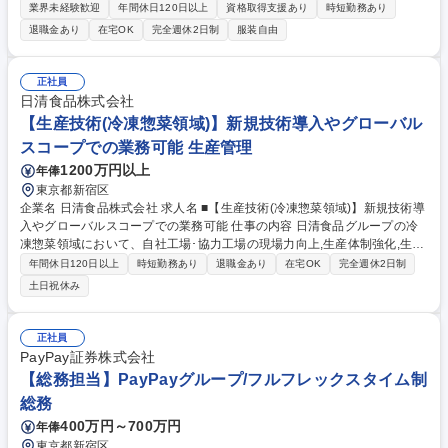
を目的とした以下業務をご経験に応じてご担当。 ■電力系統の監視・制御
業界未経験歓迎
年間休日120日以上
資格取得支援あり
時短勤務あり
業務：発電所、送電線、変電所から構成される 担当エリアの電力系統全体
退職金あり
在宅OK
完全週休2日制
服装自由
を監視し、電圧の変化・電力の流れをリアルタイムで監視・制御。 ■事
故・トラブル対応：事故やトラブル発生時には、チームメンバーと連携の
上、迅速・適確に復旧操作を実施(色の違いを判断した、緊急なシステム
正社員
操作あり) ■社内への情報発信：電力系統の異常時や事故発生時に発生状
日清食品株式会社
況、復旧見込みなどを迅速に社内共有し、関係箇所との協力体制の強化を
【生産技術(冷凍惣菜領域)】新規技術導入やグローバル
行う。 募集職種 【26-PG-10】系統監視・制御_電力安定供給・電力品質
スコープでの業務可能 生産管理
維持
1200万円以上
年俸
東京都新宿区
企業名 日清食品株式会社 求人名 ■【生産技術(冷凍惣菜領域)】新規技術導
入やグローバルスコープでの業務可能 仕事の内容 日清食品グループの冷
凍惣菜領域において、自社工場･協力工場の現場力向上,生産体制強化,生産
技術高度化,総菜製造の生産工程の導入や高度な工場経営を管理職の立場か
年間休日120日以上
時短勤務あり
退職金あり
在宅OK
完全週休2日制
ら推進いただくことを期待します。 【具体的には】■低温工場の本社生産
土日祝休み
管理 ■低温工場の作業平準の立案～更新 ■自社工場･協力工場を含めた安
全･品質面の指導,管理,運用提案･実装 ■新製品等のライン選定,設備投資案
の立案･実行 ■将来の生産体制の検討,事業会社への提案,生産体制構築 ■自
正社員
社工場における工場人材の育成 ■各工場･事業会社との連携による課題抽
PayPay証券株式会社
出,改善テーマの設定･推進 ■協力工場を含む生産拠点の現場力向上,ガバナ
【総務担当】PayPayグループ/フルフレックスタイム制
ンス強化,改善指導 募集職種 ■【生産技術(冷凍惣菜領域)】新規技術導入や
総務
グローバルスコープでの業務可能
400万円～700万円
年俸
東京都新宿区