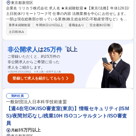
東京都新宿区
企業名 リリカラ株式会社 求人名 ★未経験歓迎★【東京/法務】年休126日/
土日祝休/リモートワーク可 仕事の内容 法務業務を中心にお任せします。
一部は現在総務部が担っている業務(株主総会対応/不動産管理など）をお
任せする予定です。 【業務詳細】●契約書レビュー(月30～40件ほど、契
業界未経験歓迎
年間休日120日以上
退職金あり
完全週休2日制
約書の種類は売買契約、業務委託契約、NDAなど）ITツールも導入済 ●各
土日祝休み
部署から寄せられる法務相談への対応 ●コンプライアンス業務（内部通報
および相談窓口対応、反社会的勢力チェックなど）●株主総会、取締役
会、経営会議運営事務局対応 ●規定管理業務 など 募集職種 ★未経験歓迎
※
非公開求人
25
万件
は
以上
★【東京/法務】年休126日/土日祝休/リモートワーク可
ご登録いただくと、約
25
万件の
非公開求人からご希望に沿った
求人をご紹介します。
※
2026年3月31日時点 ※求人数＝採用予定人数
登録して求人を紹介してもらう
契約社員
一般財団法人日本科学技術連盟
【週4在宅OK/ISO審査室(東京)】情報セキュリティ(ISM
S)/夜間対応なし/残業10H ISOコンサルタント/ISO審査
員
35万円以上
月給