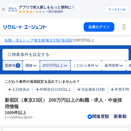
アプリで求人探しをもっと便利に！
インストール
レビュー高評価
無料
会員ログイン
/
/
/
/
転職・求人トップ
東京都
東京23区
新宿区
200万円以上
検索条件を設定する
勤務地
職種
200万円以上
こだわり条件
雇用形態
1
こだわり条件の追加設定を忘れていませんか？
土日祝休み
年間休日120日以上
完全週休2日制
学歴不問
新宿区（東京23区） 200万円以上の転職・求人・中途採
用情報
1000
件以上
関連度順
新着順
1
〜
100
件目を表示中