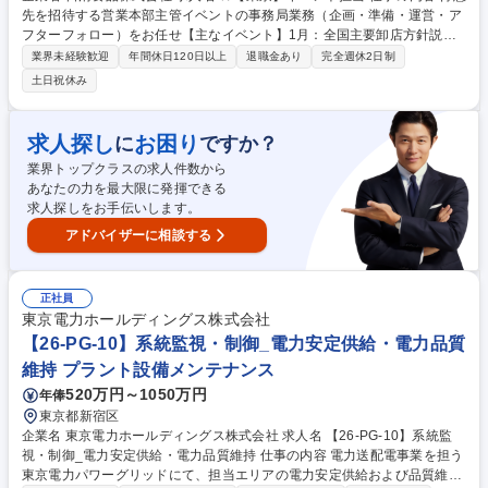
先を招待する営業本部主管イベントの事務局業務（企画・準備・運営・ア
フターフォロー）をお任せ【主なイベント】1月：全国主要卸店方針説明
会/2月：CUP NOODLE OPEN（ハワイでのゴルフコンペ） 3月：経営方
業界未経験歓迎
年間休日120日以上
退職金あり
完全週休2日制
針説明会・プロアマゴルフ大会/10月：全国主要卸店懇親ゴルフ【業務詳
土日祝休み
細】※旅行会社や各関係先と協業 イベント内容企画立案、オリジナルグッ
ズ製作/ゲスト関連書類作成（招待状・申込書・お礼状等）/観光プラン作
成、席次作成、パーティー料理選定/景品、賞品選定および手配、ゲストト
求人探し
お困り
に
ですか？
ピックス作成、ゴルフ組み合わせ作成/参加ホスト向けオリエンテーション
業界トップクラスの求人件数から
実施、配布パンフレット作成/提供サンプル手配 等 募集職種 ★【東京】イ
あなたの力を最大限に発揮できる
ベント担当
求人探しをお手伝いします。
アドバイザーに相談する
正社員
東京電力ホールディングス株式会社
【26-PG-10】系統監視・制御_電力安定供給・電力品質
維持 プラント設備メンテナンス
520万円～1050万円
年俸
東京都新宿区
企業名 東京電力ホールディングス株式会社 求人名 【26-PG-10】系統監
視・制御_電力安定供給・電力品質維持 仕事の内容 電力送配電事業を担う
東京電力パワーグリッドにて、担当エリアの電力安定供給および品質維持