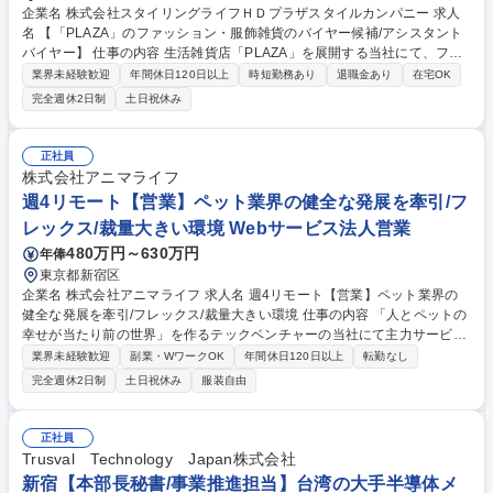
企業名 株式会社スタイリングライフＨＤプラザスタイルカンパニー 求人
名 【「PLAZA」のファッション・服飾雑貨のバイヤー候補/アシスタント
バイヤー】 仕事の内容 生活雑貨店「PLAZA」を展開する当社にて、ファ
ッション・服飾雑貨のバイヤー候補/アシスタントバイヤーを募集します。
業界未経験歓迎
年間休日120日以上
時短勤務あり
退職金あり
在宅OK
【具体的には】 ◆発注や商品登録など商品投入までの業務（対取引先様含
完全週休2日制
土日祝休み
む） ◆商品情報作成 ◆商品企画・立案・実行 ◆対取引先様との条件交渉
◆PR担当や店舗部門と連携した商品拡販 募集職種 【「PLAZA」のファッ
ション・服飾雑貨のバイヤー候補/アシスタントバイヤー】
正社員
株式会社アニマライフ
週4リモート【営業】ペット業界の健全な発展を牽引/フ
レックス/裁量大きい環境 Webサービス法人営業
480万円～630万円
年俸
東京都新宿区
企業名 株式会社アニマライフ 求人名 週4リモート【営業】ペット業界の
健全な発展を牽引/フレックス/裁量大きい環境 仕事の内容 「人とペットの
幸せが当たり前の世界」を作るテックベンチャーの当社にて主力サービス
「ブリーダーナビ/子猫ブリーダーナビ」の成長及び組織強化のためブリー
業界未経験歓迎
副業・WワークOK
年間休日120日以上
転勤なし
ダー向けの新規開拓や既存深耕などの営業活動をお任せ 【詳細】 ■担当ブ
完全週休2日制
土日祝休み
服装自由
リーダーの月次掲載目標達成に向けたアクティブ率の向上 ■リッチコンテ
ンツ化やSEO対策による検索流入及び問い合わせ率の改善■レスポンスス
ピードや商談術のアドバイスを通じた見学率と成約率の向上支援 ■競合サ
正社員
イトのベンチマークと差別化戦略の推進 ■BPO等外注管理業務など 募集職
Trusval Technology Japan株式会社
種 週4リモート【営業】ペット業界の健全な発展を牽引/フレックス/裁量
新宿【本部長秘書/事業推進担当】台湾の大手半導体メ