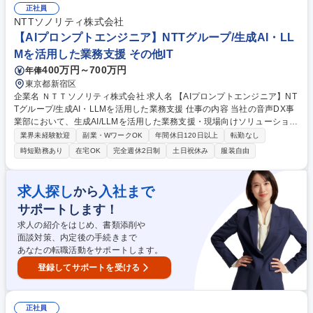
API連携や大規模データ処理といった高い技術力が求められる環境で、高
正社員
信頼性・高パフォーマンスを実現するシステム設計と開発に主体的に取り
NTTソノリティ株式会社
組むことを期待しています。 募集職種 【バックエンドエンジニア（審査/
【AIプロンプトエンジニア】NTTグループ/生成AI・LL
債権システム）】リモート/フルフレックス
Mを活用した業務支援 その他IT
400万円～700万円
年俸
東京都新宿区
企業名 ＮＴＴソノリティ株式会社 求人名 【AIプロンプトエンジニア】NT
Tグループ/生成AI・LLMを活用した業務支援 仕事の内容 当社の音声DX事
業部において、生成AI/LLMを活用した業務支援・現場向けソリューション
の精度向上に向け、プロンプト設計・検証・改善を中心にご担当いただき
業界未経験歓迎
副業・WワークOK
年間休日120日以上
転勤なし
ます。 【プロンプトエンジニアリング（作成・改善）】■目的に沿ったプ
時短勤務あり
在宅OK
完全週休2日制
土日祝休み
服装自由
ロンプトの作成、チューニング、改善（試行錯誤を含む） 【出力品質の評
価・改善】■テストケース作成、出力結果の確認、改善案の作成と反映
【RAGの整備・運用】■参照情報の整理・更新と、最適な検索方式（テキ
求人探し
入社まで
から
スト/ベクトル/ハイブリッド）の選定補助 ■パラメータ（分割・メタデー
サポートします！
タ・検索条件）の整理、テストと改善サイクルの実施 ■実装可能な仕様の
作 募集職種 【AIプロンプトエンジニア】NTTグループ/生成AI・LLMを活
求人の紹介をはじめ、書類添削や
用した業務支援
面談対策、内定後の手続きまで
あなたの転職活動をサポートします。
登録してサポートを受ける
正社員