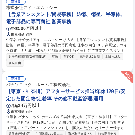
画面作成など 【魅力】現在はSalesforceの導入初期段階にあり、これから
正社員
さまざまな機能を構築していくフェーズです。そのため要件定義から設
株式会社アイ・エム・シー
計・開発、リリース、保守まで、幅広いプロセスに関わることができま
【営業アシスタント/貿易事務】防衛、衛星、半導体、
す。 募集職種 【Salesforceエンジニア】社内SE/リモートワーク可/フル
電子部品の専門商社 営業事務
フレックス/Sier歓迎
500万円以上
年俸
東京都新宿区
企業名 株式会社アイ・エム・シー 求人名 【営業アシスタント/貿易事務】
防衛、衛星、半導体、電子部品の専門商社 仕事の内容 RF、高周波、マイ
クロ波、ミリ波、EDAなどの輸入販売を行う当社にて営業アシスタント、
貿易事務職をお任せいたします！ 本ポジションは組織体制拡大のため、増
月平均残業時間20時間以内
英語
在宅OK
完全週休2日制
土日祝休み
員募集になります！ 【業務詳細】 ・見積書や納品書などの各種営業書類
服装自由
の作成等 ・売上管理 ・商材の発注や仕入れ ・輸出入書類対応等 ※業務内
容の変更の範囲：当社業務全般 募集職種 【営業アシスタント/貿易事務】
防衛、衛星、半導体、電子部品の専門商社
正社員
パナソニック ホームズ株式会社
【東京・神奈川】アフターサービス担当/年休129日/安
定した固定給/定着率 その他不動産管理/運用
34万円以上
月給
東京都新宿区
企業名 パナソニック ホームズ株式会社 求人名 【東京・神奈川】アフター
サービス担当/年休129日/安定した固定給/定着率◎ 仕事の内容 当社住宅
（戸建て・アパート・マンション）をご購入いただいたオーナー様を対象
に、末永く安心してお住まいいただくためのアフターサービス業務全般を
業界未経験歓迎
年間休日120日以上
資格取得支援あり
時短勤務あり