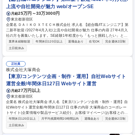
ローバル強化中/海外で活躍◎
上流や自社開発が魅力 web/オープンSE
25万円～33万3000円
月給
東京都新宿区
企業名 ＤＡＩＫＯ ＸＴＥＣＨ株式会社 求人名 【総合職/ITエンジニア】第
二新卒歓迎 /2027年4月入社/上流や自社開発が魅力 仕事の内容 27年4月入
社の方を募集いたします。SE経験1年程度から「もっと挑戦したい」とい
う意欲にこたえる環境です。手厚い新卒合同研修でマナーも含めた導入か
業界未経験歓迎
年間休日120日以上
退職金あり
在宅OK
完全週休2日制
ら実施、同期がいる環境で切磋琢磨しながら成長可能！ 【配属・業務】製
土日祝休み
造・流通等に向けた業務システムや自社開発パッケージ等の設計・構築を
担当。希望や経験にフィットする部署へ配属します。 【キャリア】まずは
設計や構築などからご担当いただき、4～5年でのリーダー昇格を目指して
正社員
いただきます。 【研修】4月から新卒と同一の合同研修を実施。基礎やマ
株式会社大塚商会
ナーから学び直せます。研修期間はたっぷり4か月間、さらに2年間のOJT
【東京/コンテンツ企画・制作・運用】自社Webサイト
あり！ 募集職種 【総合職/ITエンジニア】第二新卒歓迎 /2027年4月入社/
運営全般/年間休日127日 Webサイト運営
上流や自社開発が魅力
27万円以上
月給
東京都新宿区
企業名 株式会社大塚商会 求人名 【東京/コンテンツ企画・制作・運用】自
社Webサイト運営全般/年間休日127日 仕事の内容 大塚商会のコーポレー
トサイト(企業情報や製品サービス紹介)、お客様マイページ(お客様との関
係創りを目指す主力サイト)のコンテンツ企画・制作・分析、公開したペ
年間休日120日以上
月平均残業時間20時間以内
退職金あり
完全週休2日制
ージ(静的コンテンツ)や機能(動的コンテンツ)の 管理・運用などWebサイ
土日祝休み
ト運営全般に携わる業務です。 【主な業務内容】※適性に応じて判断いた
します。 ■コンテンツ企画・制作・分析 ■サイト運用全般(機能改修に伴う