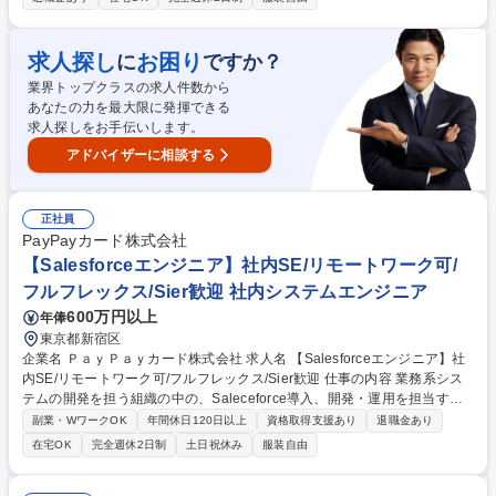
知識を活かし、経年変化に応じた最適なメンテナンス計画をオーナー様に
共有 ■自身の裁量で進めるアフターサービス：新築引き渡し後の設備機器
の正しい使い方説明/建具の調整といった日常の「お困りごと」に対応 ■最
求人探し
お困り
に
ですか？
新AI「P-GAIROS」が技術判断をサポート：顧客データ/生成AIを組み合わ
業界トップクラスの求人件数から
せた独自システム「訪問対応支援システム P-GAIROS」を活用できます。
あなたの力を最大限に発揮できる
募集職種 【東京】アフターサービス担当/年休129日/安定した固定給/定着
求人探しをお手伝いします。
率◎
アドバイザーに相談する
正社員
PayPayカード株式会社
【Salesforceエンジニア】社内SE/リモートワーク可/
フルフレックス/Sier歓迎 社内システムエンジニア
600万円以上
年俸
東京都新宿区
企業名 ＰａｙＰａｙカード株式会社 求人名 【Salesforceエンジニア】社
内SE/リモートワーク可/フルフレックス/Sier歓迎 仕事の内容 業務系シス
テムの開発を担う組織の中の、Saleceforce導入、開発・運用を担当する
チームへの配属となり、Salesforceでのシステム開発、機能向上、保守を
副業・WワークOK
年間休日120日以上
資格取得支援あり
退職金あり
担っていただきます。 【具体的には】■事業部門（DX本部やコンタクトセ
在宅OK
完全週休2日制
土日祝休み
服装自由
ンターなど）と共に、要件定義、システム設計■開発ベンダーと共に、開
発、テスト、ローンチ、保守運用■Salesforceの設定、APEXコード作成、