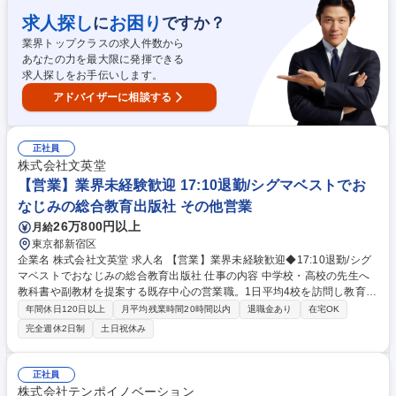
FAQ、チャットボット、ページの修正など) ■お問い合わせ窓口の管理、デ
求人探し
お困り
に
ですか？
ータ分析・活用 ■チャットボット、FAQ、有人チャットの管理 ■委託業務
業界トップクラスの求人件数から
の管理(サイト制作や窓口、運用など実作業は委託して運営) 募集職種 【東
あなたの力を最大限に発揮できる
京/コンテンツ企画・制作・運用】自社Webサイト運営全般/年間休日127
求人探しをお手伝いします。
日
アドバイザーに相談する
正社員
株式会社文英堂
【営業】業界未経験歓迎 17:10退勤/シグマベストでお
なじみの総合教育出版社 その他営業
26万800円以上
月給
東京都新宿区
企業名 株式会社文英堂 求人名 【営業】業界未経験歓迎◆17:10退勤/シグ
マベストでおなじみの総合教育出版社 仕事の内容 中学校・高校の先生へ
教科書や副教材を提案する既存中心の営業職。1日平均4校を訪問し教育現
場の課題やニーズをヒアリング。現場の声を編集部へ共有し商品企画や販
年間休日120日以上
月平均残業時間20時間以内
退職金あり
在宅OK
売戦略にも携わる現場と社内を繋ぐ重要な役割。 【仕事の魅力】 現場の
完全週休2日制
土日祝休み
声を次の教材開発へ反映できる面白さも魅力。月1～2回の宿泊出張があり
程よい変化も楽しめます。17:10退勤とスケジュール調整の自由度が高
く、残業を抑えて自分のペースで長く活躍できる、抜群の働きやすさで
正社員
す。 ※業務内容の変更の範囲：当社業務全般 募集職種 【営業】業界未経
株式会社テンポイノベーション