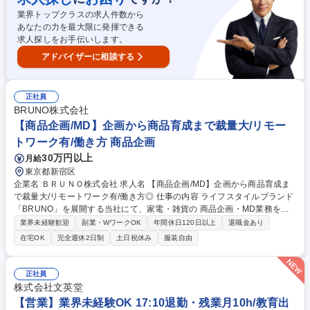
により、営業担当のサポートを行います。●新規保守契約の獲得、その他
業界トップクラスの求人件数から
の有料サービス普及の為の顧客交渉●機器とシステム間の情報通信設定の
あなたの力を最大限に発揮できる
作業及びその保守。 募集職種 26024【東京支店】医療機器のフィールド
求人探しをお手伝いします。
サービスエンジニア
アドバイザーに相談する
正社員
BRUNO株式会社
【商品企画/MD】企画から商品育成まで裁量大/リモー
トワーク有/働き方 商品企画
30万円以上
月給
東京都新宿区
企業名 ＢＲＵＮＯ株式会社 求人名 【商品企画/MD】企画から商品育成ま
で裁量大/リモートワーク有/働き方◎ 仕事の内容 ライフスタイルブランド
「BRUNO」を展開する当社にて、家電・雑貨の 商品企画・MD業務を担
当いただきます。既存カテゴリの企画・開発からスタートし、将来的には
業界未経験歓迎
副業・WワークOK
年間休日120日以上
退職金あり
新たなヒット商品の創出等をお任せいたします。 ■市場調査・トレンド分
在宅OK
完全週休2日制
土日祝休み
服装自由
析に基づく商品企画立案 ■開発・デザイン・品質管理・販売部門との連携
推進 ■OEM/ODM工場との折衝・新規開拓・価格交渉 ■販売後の数値分
析・改善・リニューアル企画 ■企画～販売まで全工程の進行管理 募集職種
正社員
【商品企画/MD】企画から商品育成まで裁量大/リモートワーク有/働き方
株式会社文英堂
◎
【営業】業界未経験OK 17:10退勤・残業月10h/教育出