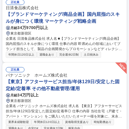
ト】防衛、衛星、半導体、電子部品の専門商社
正社員
日清食品株式会社
【ブランドマーケティング/商品企画】国内屈指のスキ
ルが身につく環境 マーケティング戦略企画
34万9700円以上
月給
東京都新宿区
企業名 日清食品株式会社 求人名 ■【ブランドマーケティング/商品企画】
国内屈指のスキルが身につく環境 仕事の内容 即席めんの領域においてブ
ランド担当として、製品の企画開発からプロモーションなどディレクショ
ンを行います。経営層との距離も近く、自分がやりたい企画は毎週の定例
年間休日120日以上
退職金あり
完全週休2日制
土日祝休み
会議で社長に直接プレゼンを行い、実際に世 に出すためのブラッシュアッ
プをしていきます。理論やデータに基づいたロジカルな考えと、それをユ
ニークにアウトプットするクリエイティブ力の両方が求められる、マーケ
正社員
ターとして非常に成長できる環境です。 【具体的には】■ブランド･商品
パナソニック ホームズ株式会社
戦略の企画立案 ■市場動向・商品動向の分析及び市場調査 ■ブランド・商
【東京】アフターサービス担当/年休129日/安定した固
品別の販売促進 ■広告宣伝の企画立案 ■ブランド･商品別の売上利益計画の
定給/定着率 その他不動産管理/運用
立案と予算実績管理など 募集職種 ■【ブランドマーケティング/商品企
34万円以上
月給
画】国内屈指のスキルが身につく環境
東京都新宿区
企業名 パナソニック ホームズ株式会社 求人名 【東京】アフターサービス
担当/年休129日/安定した固定給/定着率◎ 仕事の内容 当社住宅（戸建て・
アパート・マンション）をご購入いただいたオーナー様を対象に、末永く
安心してお住まいいただくためのアフターサービス業務全般を担当してい
業界未経験歓迎
年間休日120日以上
資格取得支援あり
時短勤務あり
ただきます。 ■技術を活かした「住まいの資産価値」の維持・向上：専門
退職金あり
在宅OK
完全週休2日制
服装自由