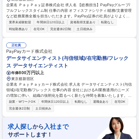
企業名 ＰａｙＰａｙ証券株式会社 求人名 【総務担当】PayPayグループ/
フルフレックスタイム制 仕事の内容 オフィスファシリティ/総務/文書管理
など総務業務全般を担当いただきます。PayPay証券の社員がよりよく働
ける環境づくりを担う部署で、一人一人が最高のパフォーマンスを発揮で
業界未経験歓迎
年間休日120日以上
資格取得支援あり
転勤なし
きる環境を創っていきます。 ■オフィスファシリティ・総務業務（オフィ
時短勤務あり
在宅OK
完全週休2日制
土日祝休み
スファシリティ管理、オフィス構築、執務環境管理等） ■文書管理（契約
書管理、社内規程管理、社外倉庫管理等） ■取引先管理（取引先審査、管
理）■稟議申請受付（要件チェック等） ■会社法関係業務（取締役会・株
正社員
主総会事務局業務、法人登記申請、法令開示書類作成） ■知的財産管理
PayPayカード株式会社
（商標・特許管理）■安否確認（災害時等の社員安否確認取りまとめ等）■
データサイエンティスト(与信領域)/在宅勤務/フレック
各種対外報告 など 募集職種 【総務担当】PayPayグループ/フルフレック
ス データサイエンティスト
スタイム制
800万円以上
年俸
東京都新宿区
企業名 ＰａｙＰａｙカード株式会社 求人名 データサイエンティスト(与信
領域)/在宅勤務/フレックス 仕事の内容 全社におけるAI業務適用のニーズ
の増加に伴い、組織の強靭化を図るべく新たな仲間を募集いたします。審
査部門などの領域における課題をすくいあげ、機械学習を活用し課題解決
副業・WワークOK
年間休日120日以上
転勤なし
退職金あり
在宅OK
に導くことを期待しています。 与信領域において、統計手法および機械学
完全週休2日制
土日祝休み
習を用いた分析から業務適用までを担っていただきます。グループ会社で
あるPayPayや社内各部門と連携しながら、複数のプロジェクトを推進し
ていただきます。 【採用背景】現在初期審査や与信に関わる審査基準の変
求人探し
入社まで
から
更プロジェクトが複数進んでおり、今後も実施予定のプロジェクトが多数
サポートします！
ございます。複数のプロジェクトが進む中、それらをリードできる方を求