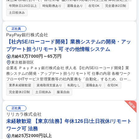
技術高度化,総菜製造の生産工程の導入や高度な工場経営を責任者候補の立
年間休日120日以上
時短勤務あり
退職金あり
在宅OK
完全週休2日制
場から推進いただくことを期待します。 【具体的には】■低温工場の本社
土日祝休み
生産管理 ■低温工場の作業平準の立案～更新 ■自社工場･協力工場を含めた
安全･品質面の指導,管理,運用提案･実装 ■新製品等のライン選定,設備投資
案の立案･実行 ■将来の生産体制の検討,事業会社への提案,生産体制構築 ■
正社員
自社工場における工場人材の育成 ■各工場･事業会社との連携による課題
PayPay銀行株式会社
抽出,改善テーマの設定･推進 ■協力工場を含む生産拠点の現場力向上,ガバ
【社内SE/ローコード開発】業務システムの開発・アッ
ナンス強化,改善指導 募集職種 ■【生産技術(冷凍惣菜領域)】新規技術導入
プデート担う/リモート可 その他情報システム
やグローバルスコープでの業務可能
43万7000円～65万円
月給
東京都新宿区
企業名 ＰａｙＰａｙ銀行株式会社 求人名 【社内SE/ローコード開発】業
務システムの開発・アップデート担う/リモート可 仕事の内容 各種ワーク
フローやITサービス管理業務等の社内業務を「自動化」するため、ローコ
ード開発プラットフォームを利用した業務課題の解決を担当いただきま
業界未経験歓迎
資格取得支援あり
転勤なし
退職金あり
在宅OK
す。 ■社内の業務改善要望ニーズのヒアリング、課題感の抽出や要件整
完全週休2日制
土日祝休み
服装自由
理、システム要件定義 ■詳細設計、システム開発、テスト、リリースの実
施 ■社内業務におけるiPaaSやAIを用いた業務プロセスの自動化推進 【開
発環境】Outsystems（ローコードによるWebアプリケーション開発） 開
正社員
発は企画から納品まで1ヶ月～長期のPJTでは半年以上など様々です。
リリカラ株式会社
【プロジェクト事例】■社内各種申請システム構築■社内AI翻訳ツールの開
未経験歓迎 【東京/法務】年休126日/土日祝休/リモート
発 募集職種 【社内SE/ローコード開発】業務システムの開発・アップデー
ワーク可 法務
ト担う/リモート可
25万2000円以上
月給