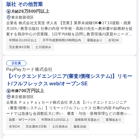
版社 その他営業
26万800円以上
月給
東京都新宿区
企業名 株式会社文英堂 求人名 【営業】業界未経験OK◆17:10退勤・残業
月10h／教育出版社 仕事の内容 中学校・高校の先生へ教科書や副教材を提
案する既存中心の営業職。1日平均4校を訪問し教育現場の課題やニーズを
ヒアリング。現場の声を編集部へ共有し商品企画や販売戦略にも携わる現
年間休日120日以上
月平均残業時間20時間以内
退職金あり
在宅OK
場と社内を繋ぐ重要な役割。 【仕事の魅力】 現場の声を次の教材開発へ
完全週休2日制
土日祝休み
反映できる面白さも魅力。月1～2回の宿泊出張があり程よい変化も楽しめ
ます。17:10退勤とスケジュール調整の自由度が高く、残業を抑えて自分
のペースで長く活躍できる、抜群の働きやすさです。 ※業務内容の変更の
正社員
範囲：当社業務全般 募集職種 【営業】業界未経験OK◆17:10退勤・残業
PayPayカード株式会社
月10h／教育出版社
【バックエンドエンジニア(審査/債権システム)】リモー
ト/フルフレックス web/オープンSE
700万円以上
年俸
東京都新宿区
企業名 ＰａｙＰａｙカード株式会社 求人名 【バックエンドエンジニア
（審査/債権システム）】リモート/フルフレックス 仕事の内容 PayPayカ
ードでは急速な会員数拡大に伴い、審査・与信・債権管理などの業務シス
テムに対する要求が年々高度化しています。従来のベンダー依存体制を脱
副業・WワークOK
年間休日120日以上
資格取得支援あり
退職金あり
却～内製開発の強化に伴いエンジニアを増員募集しています。 本ポジショ
在宅OK
完全週休2日制
土日祝休み
服装自由
ンでは、PayPayカードの根幹を支える「審査システム」および「債権基
盤システム」の開発・改善に携わっていただきます。 リアルタイムな外部