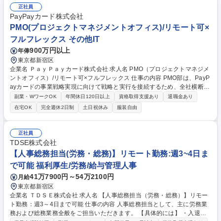
正社員
PayPayカード株式会社
PMO(プロジェクトマネジメントオフィス)/リモート可×
フルフレックス その他IT
900万円以上
年俸
東京都新宿区
企業名 ＰａｙＰａｙカード株式会社 求人名 PMO（プロジェクトマネジメ
ントオフィス）/リモート可×フルフレックス 仕事の内容 PMO部は、PayP
ayカードの事業戦略実現に向けて戦略と実行を接続するため、全社横断案
件をリードしています。今後の案件増加および組織拡張を見据え、将来的
副業・WワークOK
年間休日120日以上
資格取得支援あり
退職金あり
にPMO部の中核を担うリーダー候補を募集します。 私たちが目指してい
在宅OK
完全週休2日制
土日祝休み
服装自由
るのは、単なる「プロジェクト管理部門」ではありません。事業戦略に紐
づく重点施策の推進/複数部門を横断する大規模プロジェクトの統括/組織
横断での課題構造化と意思決定支援/開発・業務プロセスの高度化を通じ
正社員
て、事業成長を加速させることがミッションです。 経営層や本部長レイヤ
TDSE株式会社
ーの方針を理解し、ステークホルダーを巻き込みながら推進いただくこと
【人事総務担当(労務・総務)】リモート勤務:週3~4日ま
を期待しています。 募集職種 PMO（プロジェクトマネジメントオフィ
で可能 福利厚生/労務/給与管理人事
ス）/リモート可×フルフレックス
41万7900円～54万2100円
月給
東京都新宿区
企業名 ＴＤＳＥ株式会社 求人名 【人事総務担当（労務・総務）】リモー
ト勤務：週3～4日まで可能 仕事の内容 人事総務担当として、主に労務業
務および総務業務全般をご担当いただきます。 【具体的には】 ・入退社