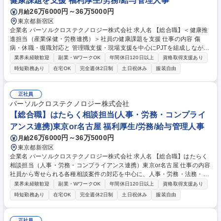
健康課題を支援 福利厚生/労務/給与管理人事
26万6000円～36万5000円
月給
東京都新宿区
企業名 パーソルクロステクノロジー株式会社 求人名 【総合職】＜健康推
進担当（産業保健・労務連携）＞社員の健康課題を支援 仕事の内容 傷
病・休職・復職対応と 管理職支援・現場支援を中心にPJTを組成しながら
仕組みづくり・制度運用の高度化制度設計や運用業務に関わっていた抱き
業界未経験歓迎
副業・WワークOK
年間休日120日以上
資格取得支援あり
ます。 ■傷病・休復職対応：相談対応、産業医連携、復職面談設計・同
時短勤務あり
在宅OK
完全週休2日制
土日祝休み
服装自由
席・記録 ■管理職・現場支援：メンタル不調等の相談対応、人事・産業医
間の調整 ■仕組みづくり・高度化：対応ルールの整備・標準化、研修資料
作成、健康施策の企画 ※実務を通じて法的・労務的観点を含む高度な専門
正社員
性が身につく環境です。属人化脱却に向けた制度構築を主導でき、全社の
パーソルクロステクノロジー株式会社
基盤づくりに貢献できます。 募集職種 【総合職】＜健康推進担当（産業
【総合職】はたらく相談担当(人事・労務・コンプライ
保健・労務連携）＞社員の健康課題を支援
アンス連携)東京or名古屋 福利厚生/労務/給与管理人事
26万6000円～36万5000円
月給
東京都新宿区
企業名 パーソルクロステクノロジー株式会社 求人名 【総合職】はたらく
相談担当（人事・労務・コンプライアンス連携）東京or名古屋 仕事の内容
社員から寄せられる各種相談案件の対応を中心に、人事・労務・法務・健
康推進など関係部門と密に連携しながら事実確認や関係者調整、再発防止
業界未経験歓迎
副業・WワークOK
年間休日120日以上
資格取得支援あり
に向けた仕組みづくりまで幅広くご担当いただきます。 ■相談受付・案件
時短勤務あり
在宅OK
完全週休2日制
土日祝休み
服装自由
対応：内容整理、リスク判定、エスカレーション、継続フォロー ■調査支
援・連携：ヒアリング、事実整理、記録作成、人事・法務・コンプライア
ンス等との連携 ■ハラスメント・労務案件対応：職場環境や合理的配慮に
正社員