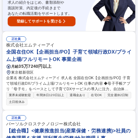
めております。 募集職種 データサイエンティスト(与信領域)/在宅勤務/フ
求人の紹介をはじめ、書類添削や
レックス
面談対策、内定後の手続きまで
あなたの転職活動をサポートします。
登録してサポートを受ける
正社員
株式会社エムティーアイ
全国在住OK【企画担当/PO】子育て領域行政DX/プライ
ム上場/フルリモートOK 事業企画
35万7240円以上
月給
東京都新宿区
企業名 株式会社エムティーアイ 求人名 全国在住OK【企画担当/PO】子育
て領域行政DX/プライム上場/フルリモートOK 仕事の内容 ◆母子手帳アプ
リ「母子モ」をベースとして子育てDXサービスの導入に注力。自治体の
提供する子育て事業のデジタル化を推進し、住民の利便性向上・自治体業
業界未経験歓迎
年間休日120日以上
退職金あり
在宅OK
完全週休2日制
務の効率化に貢献。全国への拡販増加に伴う増員募集です！ ▼企画担当
土日祝休み
（プロダクトオーナー）の主な役割・業務内容 ・要求整理、仕様策定 ・
開発チームへの指示、品質管理 ・UI/UX案の作成 募集職種 全国在住OK
【企画担当/PO】子育て領域行政DX/プライム上場/フルリモートOK
正社員
パーソルクロステクノロジー株式会社
【総合職】<健康推進担当(産業保健・労務連携)>社員の