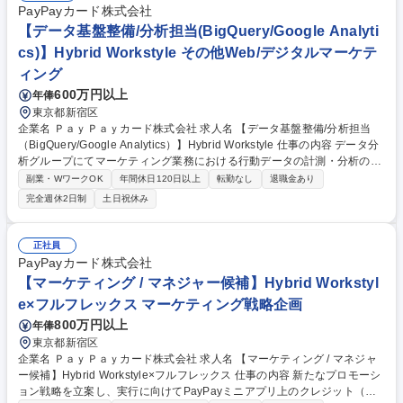
PayPayカード株式会社
【データ基盤整備/分析担当(BigQuery/Google Analyti
cs)】Hybrid Workstyle その他Web/デジタルマーケテ
ィング
600万円以上
年俸
東京都新宿区
企業名 ＰａｙＰａｙカード株式会社 求人名 【データ基盤整備/分析担当
（BigQuery/Google Analytics）】Hybrid Workstyle 仕事の内容 データ分
析グループにてマーケティング業務における行動データの計測・分析のほ
か、SQL言語を使ったデータ抽出から考察、企画の対象者設計や運用を含
副業・WワークOK
年間休日120日以上
転勤なし
退職金あり
めた業務を担当いただきます。 【詳細】■顧客の行動データ（GoogleAna
完全週休2日制
土日祝休み
lytics中心）、決済及び属性データ（BigQuery中心）を主に活用■データ基
盤整備業務としては、新たなデータ取得や整備によるマーケティング活動
の高度化に活用■分析業務としては、分析設計、データ抽出、加工および
正社員
成形、企画につながる示唆出しまでを一貫して実施■BIツール（LookerStu
PayPayカード株式会社
dio）を利用したレポート作成・保守・運用業務■後進育成および手順書や
【マーケティング / マネジャー候補】Hybrid Workstyl
ルール等の運用整備・推進 募集職種 【データ基盤整備/分析担当（BigQue
e×フルフレックス マーケティング戦略企画
ry/Google Analytics）】Hybrid Workstyle
800万円以上
年俸
東京都新宿区
企業名 ＰａｙＰａｙカード株式会社 求人名 【マーケティング / マネジャ
ー候補】Hybrid Workstyle×フルフレックス 仕事の内容 新たなプロモーシ
ョン戦略を立案し、実行に向けてPayPayミニアプリ上のクレジット（旧