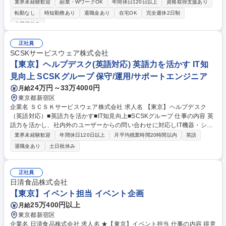
手続き、社会保険手続きのアウトソース先管理・調整などの労務手続き関
業界未経験歓迎
副業・WワークOK
年間休日120日以上
資格取得支援あり
連業務 ・勤怠管理、給与計算、人事データの入力・更新、社員情報管理業
転勤なし
時短勤務あり
退職金あり
在宅OK
完全週休2日制
務 ・健康診断対応業務、安全衛生管理のサポート業務 ・人事制度、福利
土日祝休み
厚生制度や評価制度の企画、運用のサポート業務 ・人事関連システムの企
画、運用のサポート業務 など 募集職種 【人事総務担当（労務・総務）】
正社員
リモート勤務：週3～4日まで可能
SCSKサービスウェア株式会社
【東京】ヘルプデスク(英語対応) 英語力を活かす IT知
見向上 SCSKグループ 保守/運用/サポートエンジニア
24万円～33万4000円
月給
東京都新宿区
企業名 ＳＣＳＫサービスウェア株式会社 求人名 【東京】ヘルプデスク
（英語対応）■英語力を活かす■IT知見向上■SCSKグループ 仕事の内容 英
語力を活かし、社内外のユーザーからの問い合わせに対応しIT機器・シス
テムなどの技術的な問題の解決/サポートを実施。その他IT機器のキッティ
業界未経験歓迎
年間休日120日以上
月平均残業時間20時間以内
英語
ング/資産管理なども対応。 ■ユーザーからの問い合わせ対応(メール/電話/
退職金あり
土日祝休み
チャット-英語/日本語での対応)、IT機器キッティング(PC/スマートデバイ
スの初期設定、ユーザへの機器発送など) ■入社後はクライアント先に常
駐。10～50名前後のプロジェクトに配属予定。体制(PJT規模により変
正社員
動)：SV/1-3名、リーダー/2-5名、メンバー/6-40名。 ■クライアント例：
日清食品株式会社
大手通信事業会社、大手生命保険会社、大手外資系コンサルティング会
【東京】イベント担当 イベント企画
社、大手金融リース会社など 募集職種 【東京】ヘルプデスク（英語対
25万400円以上
月給
応）■英語力を活かす■IT知見向上■SCSKグループ
東京都新宿区
企業名 日清食品株式会社 求人名 ★【東京】イベント担当 仕事の内容 得意