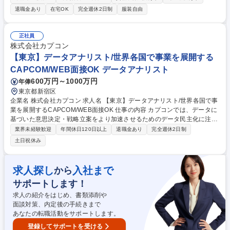
担当していただきます。 ■技術を活かした「住まいの資産価値」の維持・
退職金あり
在宅OK
完全週休2日制
服装自由
向上：専門知識を活かし、経年変化に応じた最適なメンテナンス計画をオ
ーナー様に共有 ■自身の裁量で進めるアフターサービス：新築引き渡し後
の設備機器の正しい使い方説明/建具の調整といった日常の「お困りごと」
正社員
に対応 ■最新AI「P-GAIROS」が技術判断をサポート：顧客データ/生成AI
株式会社カプコン
を組み合わせた独自システム「訪問対応支援システム P-GAIROS」を活用
【東京】データアナリスト/世界各国で事業を展開する
できます。 募集職種 【東京・神奈川】アフターサービス担当/年休129日/
CAPCOM/WEB面接OK データアナリスト
安定した固定給/定着率◎
600万円～1000万円
年俸
東京都新宿区
企業名 株式会社カプコン 求人名 【東京】データアナリスト/世界各国で事
業を展開するCAPCOM/WEB面接OK 仕事の内容 カプコンでは、データに
基づいた意思決定・戦略立案をより加速させるためのデータ民主化に注力
しており、それを支えるデータアナリスト業務を担っていただきます。
業界未経験歓迎
年間休日120日以上
退職金あり
完全週休2日制
【具体的には】ユーザー行動ログ・アクセスログを使用した定量調査やア
土日祝休み
ンケート等を利用した定性調査など、データに基づく分析・プランニン
グ・施策立案をお任せします。また、エンジニアと連携し、データ分析基
盤の開発・構築・社内展開などにも携わっていただきます。 （業務内容の
求人探し
入社まで
から
変更の範囲）当社業務全般 募集職種 【東京】データアナリスト/世界各国
サポートします！
で事業を展開するCAPCOM/WEB面接OK
求人の紹介をはじめ、書類添削や
面談対策、内定後の手続きまで
あなたの転職活動をサポートします。
登録してサポートを受ける