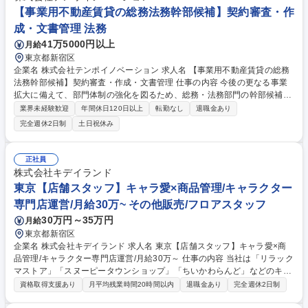
験歓迎◆17:10退勤/シグマベストでおなじみの総合教育出版社
【事業用不動産賃貸の総務法務幹部候補】契約審査・作
成・文書管理 法務
41万5000円以上
月給
東京都新宿区
企業名 株式会社テンポイノベーション 求人名 【事業用不動産賃貸の総務
法務幹部候補】契約審査・作成・文書管理 仕事の内容 今後の更なる事業
拡大に備えて、部門体制の強化を図るため、総務・法務部門の幹部候補を
募集いたします。 【業務詳細】■契約書リーガルチェック ■契約書ドラフ
業界未経験歓迎
年間休日120日以上
転勤なし
退職金あり
ト作成 ■通知書等文書作成 ■法務相談 ■契約稟議のチェック、管理 ■捺印
完全週休2日制
土日祝休み
申請、文書管理等の総務業務 ■会社規程類の整備 ■その他契約書、文書管
理に関する事務業務 ご入社頂く方には、将来の幹部候補として、総務・法
務業務の全般で幅広く活躍いただくことを期待しております。 募集職種
正社員
【事業用不動産賃貸の総務法務幹部候補】契約審査・作成・文書管理
株式会社キデイランド
東京【店舗スタッフ】キャラ愛×商品管理/キャラクター
専門店運営/月給30万~ その他販売/フロアスタッフ
30万円～35万円
月給
東京都新宿区
企業名 株式会社キデイランド 求人名 東京【店舗スタッフ】キャラ愛×商
品管理/キャラクター専門店運営/月給30万～ 仕事の内容 当社は「リラック
マストア」「スヌーピータウンショップ」「ちいかわらんど」などのキャ
ラクターを中心とした専門店と、ユニークな商品を発掘して提案する「キ
資格取得支援あり
月平均残業時間20時間以内
退職金あり
完全週休2日制
デイランド」を展開しています。 ■キャラクターグッズ、玩具等の接客販