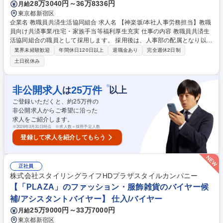
28万3040円～36万8336円
月給
東京都新宿区
企業名 教職員共済生活協同組合 求人名 【神楽坂/本社人事労務担当】教職
員向け共済事業/住宅・家族手当等福利厚生充実 仕事の内容 教職員共済生
活協同組合の職員として採用します。 採用後は、人事部の配属となり以下
業務を担当していただきます。 メンバーとして参画いただき徐々に業務に
業界未経験歓迎
年間休日120日以上
退職金あり
完全週休2日制
慣れて頂きます。 ■給与計算 ■勤怠休暇管理 ■社会保険手続き ■規程作
土日祝休み
成、改定 ■契約書作成 ■人事評価制度の運営等 入職後、スキルや経験に応
じて上記業務を担当していただきます。 募集職種 【神楽坂/本社人事労務
担当】教職員向け共済事業/住宅・家族手当等福利厚生充実
※
非公開求人
25
万件
は
以上
ご登録いただくと、約
25
万件の
非公開求人からご希望に沿った
求人をご紹介します。
※
2026年3月31日時点 ※求人数＝採用予定人数
登録して求人を紹介してもらう
正社員
株式会社スタイリングライフHDプラザスタイルカンパニー
【「PLAZA」のファッション・服飾雑貨のバイヤー候
補/アシスタントバイヤー】 仕入/バイヤー
25万9000円～33万7000円
月給
東京都新宿区