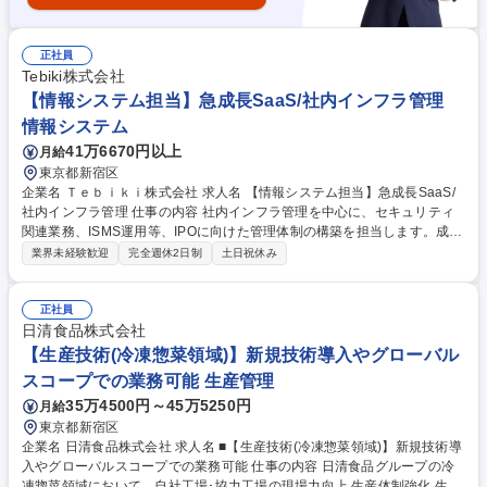
正社員
Tebiki株式会社
【情報システム担当】急成長SaaS/社内インフラ管理
情報システム
41万6670円以上
月給
東京都新宿区
企業名 Ｔｅｂｉｋｉ株式会社 求人名 【情報システム担当】急成長SaaS/
社内インフラ管理 仕事の内容 社内インフラ管理を中心に、セキュリティ
関連業務、ISMS運用等、IPOに向けた管理体制の構築を担当します。成長
する組織の情報管理体制を構築することがミッションです。 ・課題発見/
業界未経験歓迎
完全週休2日制
土日祝休み
解決（業務課題の抽出・整理、ソリューションの選定・導入・運用定着、
内製ツール/スクリプトの設計/実装運用、AI活用での業務自動化/効率
化）・管理体制の構築（IPOに向けた内部統制/ガバナンスの整備、ISMS
正社員
運用）・日々の運用（アカウント管理/デバイス管理/社内ヘルプデスク、
日清食品株式会社
ネットワーク管理/ITツール・サービスの監視、セキュリティチェックシー
【生産技術(冷凍惣菜領域)】新規技術導入やグローバル
ト回答/インシデント対応）・IDaaS、EDR、 MDMの導入 募集職種 【情
スコープでの業務可能 生産管理
報システム担当】急成長SaaS/社内インフラ管理
35万4500円～45万5250円
月給
東京都新宿区
企業名 日清食品株式会社 求人名 ■【生産技術(冷凍惣菜領域)】新規技術導
入やグローバルスコープでの業務可能 仕事の内容 日清食品グループの冷
凍惣菜領域において、自社工場･協力工場の現場力向上,生産体制強化,生産