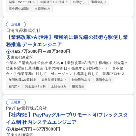
あと払い）や、PayPayカードのマーケティングにおける一連の業務の推
副業・WワークOK
年間休日120日以上
転勤なし
退職金あり
進をご担当いただきます。 【詳細】●マーケティング施策の企画・推進
完全週休2日制
土日祝休み
（会員獲得に向けたプロモーション・キャンペーン企画/認知向上や若年層
向け施策など、ターゲット別の戦略立案） ●プロダクト／顧客体験の改善
●グループ企業との協働 ┗PayPay・ソフトバンク・LINEヤフーとの合同
正社員
施策の企画・推進 ●マネジメント（メンバー育成、プロジェクトリード）
日清食品株式会社
募集職種 【マーケティング / マネジャー候補】Hybrid Workstyle×フルフ
【業務改革×AI活用】積極的に最先端の技術を駆使し業
レックス
務推進 データエンジニア
27万5000円～39万3400円
月給
東京都新宿区
企業名 日清食品株式会社 求人名 ■【業務改革×AI活用】積極的に最先端の
技術を駆使し業務推進 仕事の内容 日々発生する例外対応・データ不整
合・手作業業務に対して、AIエージェント構築を通じて、業務プロセスの
効率化・標準化を段階的に改善提案・推進をいただくポジションです。
年間休日120日以上
資格取得支援あり
時短勤務あり
退職金あり
【入社後の業務】■業務部門との打ち合わせによる業務課題・例外対応の
在宅OK
完全週休2日制
土日祝休み
服装自由
ヒアリング ■現行業務フローの整理と、AI・ITを活用した改善アイデアの
検討 ■AIエージェントのプロトタイプ検討･構築 PJT推進 【将来的な業
務】■AI活用を前提とした業務プロセスの設計 ■データの整理,活用方法の
正社員
検討 ■業務部門と連携したAIエージェントの企画･設計･構築 ■効果の高い
PayPay銀行株式会社
テーマから順次展開･AI活用を業務に定着させる推進 募集職種 ■【業務改
【社内SE】PayPayグループ/リモート可/フレックスタ
革×AI活用】積極的に最先端の技術を駆使し業務推進
イム制 社内システムエンジニア
40万円～67万5000円
月給
東京都新宿区