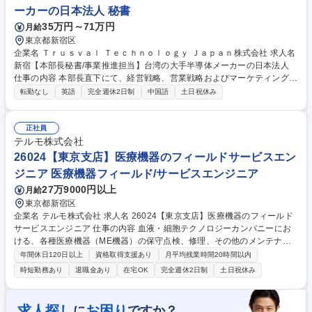
大きい環境
ーカーの日本法人 秘書
35万円～71万円
月給
東京都新宿区
企業名 Ｔｒｕｓｖａｌ Ｔｅｃｈｎｏｌｏｇｙ Ｊａｐａｎ株式会社 求人名
新宿【本部長秘書/事業推進担当】台湾の大手半導体メーカーの日本法人
仕事の内容 本部長直下にて、経営戦略、営業戦略およびマーケティング活
動の支援を担当いただきます。当社は台湾の日本法人なので、グローバル
転勤なし
英語
完全週休2日制
中国語
土日祝休み
なビジネス環境で活躍したい方は大歓迎です。 ■市場調査・競合分析に基
づく、営業・マーケティング戦略の企画立案 ■経営会議や顧客向けなど、
各種提案書・プレゼンテーション資料の作成 ■各種レポートおよび経営指
正社員
標の取りまとめ ■会議運営・進捗管理、および部門横断プロジェクトの推
テルモ株式会社
進・調整 ■国内外の顧客、取引先、およびパートナー企業との折衝 ■本部
26024【東京支店】医療機器のフィールドサービスエン
長の業務サポート全般(国内外出張への同行を含む) 募集職種 新宿【本部長
ジニア 医療機器フィールド/サービスエンジニア
秘書/事業推進担当】台湾の大手半導体メーカーの日本法人
27万9000円以上
月給
東京都新宿区
企業名 テルモ株式会社 求人名 26024【東京支店】医療機器のフィールド
サービスエンジニア 仕事の内容 血液・細胞テクノロジーカンパニーにお
ける、各種医療機器（ME機器）の保守点検、修理、その他のメンテナン
ス作業を担当いただきます。主に日本赤十字社、医療機関、バイオテック
年間休日120日以上
資格取得支援あり
月平均残業時間20時間以内
企業等向けになります。 ●現地および電話、メール等で商品やメンテナン
時短勤務あり
退職金あり
在宅OK
完全週休2日制
土日祝休み
ス情報の提供。●装置ログの排出及び記録保管及び記録データの解析、故
障診断等の実施 ●顧客との円滑なコミュニケーションによる、ブランドの
向上。●保守サービス業務の活動を通じて得た情報の共有や販売支援など
求人探し
お困り
に
ですか？