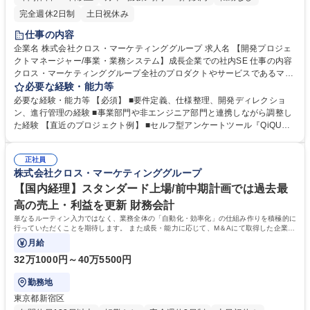
完全週休2日制
土日祝休み
仕事の内容
企業名 株式会社クロス・マーケティンググループ 求人名 【開発プロジェ
クトマネージャー/事業・業務システム】成長企業での社内SE 仕事の内容
クロス・マーケティンググループ全社のプロダクトやサービスであるマー
ケティングツールのシステム開発や、社内向けシステムのプロジェクトマ
必要な経験・能力等
ネージャーとして、プロジェクトを推進していただきます。 ※ 実際に開
必要な経験・能力等 【必須】 ■要件定義、仕様整理、開発ディレクショ
発業務として手を動かしていただくことはありませんが、開発チーム・事
ン、進行管理の経験 ■事業部門や非エンジニア部門と連携しながら調整し
業サイドと密にコミュニケーションを取り事業成長にコミットしていただ
た経験 【直近のプロジェクト例】 ■セルフ型アンケートツール『QiQUM
きます。 【詳細】 ■現状把握と課題調査■プロジェクト推進・管理■プロト
O』にAI機能を搭載する ■アンケート配信管理システムのリプレイス（社
タイプ作成・エンジニアとの連携■効果検証や改善提案 募集職種 【開発プ
内で使用するシステム） ■AIチャット型マーケティングリサーチサービス
ロジェクトマネージャー/事業・業務システム】成長企業での社内SE
正社員
「Light Depth」新規立ち上げ 学歴・資格 学歴：大学院 大学 高専 語学
株式会社クロス・マーケティンググループ
力： 資格：
【国内経理】スタンダード上場/前中期計画では過去最
高の売上・利益を更新 財務会計
単なるルーティン入力ではなく、業務全体の「自動化・効率化」の仕組み作りを積極的に
行っていただくことを期待します。 また成長・能力に応じて、M＆Aにて取得した企業の
システム刷新期におけるデータ移行
月給
32万1000円～40万5500円
勤務地
東京都新宿区