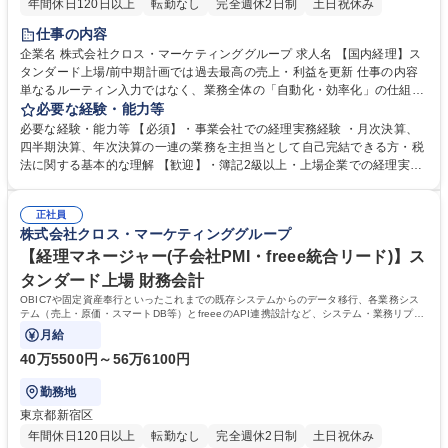
年間休日120日以上
転勤なし
完全週休2日制
土日祝休み
仕事の内容
企業名 株式会社クロス・マーケティンググループ 求人名 【国内経理】ス
タンダード上場/前中期計画では過去最高の売上・利益を更新 仕事の内容
単なるルーティン入力ではなく、業務全体の「自動化・効率化」の仕組み
作りを積極的に行っていただくことを期待します。 また成長・能力に応じ
必要な経験・能力等
て、M＆Aにて取得した企業のシステム刷新期におけるデータ移行 （仕
必要な経験・能力等 【必須】・事業会社での経理実務経験 ・月次決算、
訳・マスタインポート）や、新システム（freee・バクラク）での新しい
四半期決算、年次決算の一連の業務を主担当として自己完結できる方・税
業務フローの運用定着をお任せします。 【具体的な業務内容】・伝票入
法に関する基本的な理解 【歓迎】・簿記2級以上・上場企業での経理実務
力、仕訳・請求書・納品書チェック・売上データの作成・月次決算、四半
経験・クラウド会計ソフト（freee等）の利用、導入経験 【魅力】特定の
期決算、年次決算・各種経費の精算・その他稟議のチェックなど※現在、
業務領域に限定されることなく、担当会社全体の数字を横断して見渡しな
グループ全体でfreeeへの統合およびバクラクの導入を予定・推進中で
正社員
がら、経理として一人称で完結できるスキルが磨かれます。 評価上、働い
株式会社クロス・マーケティンググループ
す。（既存システムとして勘定奉行等も一部利用しています） 募集職種
た時間の長さではなく、限られた時間でどれだけ高いパフォーマンスを発
【国内経理】スタンダード上場/前中期計画では過去最高の売上・利益を更
揮しているかを重視します。 学歴・資格 学歴：大学院 大学 専修学校 語学
【経理マネージャー(子会社PMI・freee統合リード)】ス
新
力： 資格：
タンダード上場 財務会計
OBIC7や固定資産奉行といったこれまでの既存システムからのデータ移行、各業務シス
テム（売上・原価・スマートDB等）とfreeeのAPI連携設計など、システム・業務リプレ
イスの全体統括をお任せします。
月給
40万5500円～56万6100円
勤務地
東京都新宿区
年間休日120日以上
転勤なし
完全週休2日制
土日祝休み