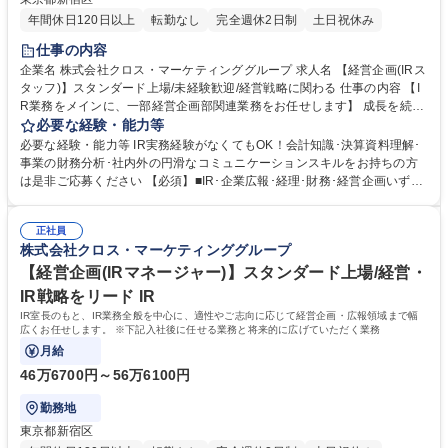
年間休日120日以上
転勤なし
完全週休2日制
土日祝休み
仕事の内容
企業名 株式会社クロス・マーケティンググループ 求人名 【経営企画(IRス
タッフ)】スタンダード上場/未経験歓迎/経営戦略に関わる 仕事の内容 【I
R業務をメインに、一部経営企画部関連業務をお任せします】 成長を続け
るグループにおいて、成長の土台を支えるため経営管理体制の強化・高度
必要な経験・能力等
化が求められている中、中期経営計画施策の一つであるIR活動 の強化の一
必要な経験・能力等 IR実務経験がなくてもOK！会計知識･決算資料理解･
翼を担っていただける、意欲ある方を募集します。 【詳細】■機関投資
事業の財務分析･社内外の円滑なコミュニケーションスキルをお持ちの方
家･アナリストミーティングの運営、参加■各種IR開示資料/社内資料の作
は是非ご応募ください 【必須】■IR･企業広報･経理･財務･経営企画いずれ
成及びブラッシュアップ■決算説明会、個人投資家向け会社説明会、スモ
かの業務経験 ■Excel･PowerPoint･その他Webツールの操作スキル(ピボッ
ールミーティングなどIRイベントの企画･運営■ESG開示拡充の取り組みへ
トテーブル･Vlookup関数など)■会計財務に関する基礎的な理解 【歓
の主体的関与■広報部門との連携による社内外へのコミュニケーション業
正社員
迎】・IPO準備や上場企業でのIR経験・英語力(和文をもとにした英語版資
株式会社クロス・マーケティンググループ
務■その他グループ経営戦略に関する業務 募集職種 【経営企画(IRスタッ
料作成、メールを中心に海外投資家とのコミュニケーション、等) ◎経営
フ)】スタンダード上場/未経験歓迎/経営戦略に関わる
における様々な葛藤や、難しい意思決定を間近に見ながら経営企画部のチ
【経営企画(IRマネージャー)】スタンダード上場/経営・
ームメンバーと一緒に成長をしていっていただきたいと思います。 学歴・
IR戦略をリード IR
資格 学歴：大学院 大学 語学力： 資格：
IR室長のもと、IR業務全般を中心に、適性やご志向に応じて経営企画・広報領域まで幅
広くお任せします。 ※下記入社後に任せる業務と将来的に広げていただく業務
月給
46万6700円～56万6100円
勤務地
東京都新宿区