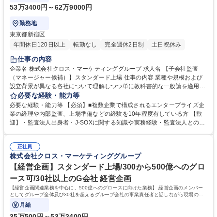
53万3400円～62万9000円
勤務地
東京都新宿区
年間休日120日以上
転勤なし
完全週休2日制
土日祝休み
仕事の内容
企業名 株式会社クロス・マーケティンググループ 求人名 【子会社監査
（マネージャー候補）】スタンダード上場 仕事の内容 業種や規模および
設立背景が異なる各社について理解しつつ単に教科書的な一般論を適用す
るのではなく、当社にとって最適な監査のあり方とスキームを企画構築し
必要な経験・能力等
実際に運用していただくところまで担当いただきます あわせて以下の実務
必要な経験・能力等 【必須】■複数企業で構成されるエンタープライズ企
などについても担当いただきます。 ・稟議決裁等の運用確認 ・グループ
業の経理や内部監査、上場準備などの経験を10年程度有している方 【歓
ガバナンスを構築するうえでの各社の規程体系整備・監査を通じた業務改
迎】・監査法人出身者・J-SOXに関する知識や実務経験・監査法人とのコ
善の提言 ・月次、四半期の実査対応・監査等委員会の事務局運営（社外取
ミュニケーション経験がある方 【求める人物像】・経営陣、社外役員、事
締役へのレポートライン）・J-SOX対応 募集職種 【子会社監査（マネー
業部門長と関係性を築くことができる方、コミュニケーションスキルに長
ジャー候補）】スタンダード上場
正社員
けている方・デジタル系の新しいビジネスに対する理解や情報感度が高い
株式会社クロス・マーケティンググループ
方 ・成長途上企業グループであることへの理解と適応力のある方 学歴・
資格 学歴：大学院 大学 語学力： 資格：
【経営企画】スタンダード上場/300から500億へのグロ
ース可/30社以上のG会社 経営企画
【経営企画関連業務を中心に、500億へのグロースに向けた業務】 経営企画のメンバー
としてグループ全体及び30社を超えるグループ会社の事業責任者と話しながら現場の情
報を収集し、個々の戦略策定と本部への
月給
35万500円～53万3400円