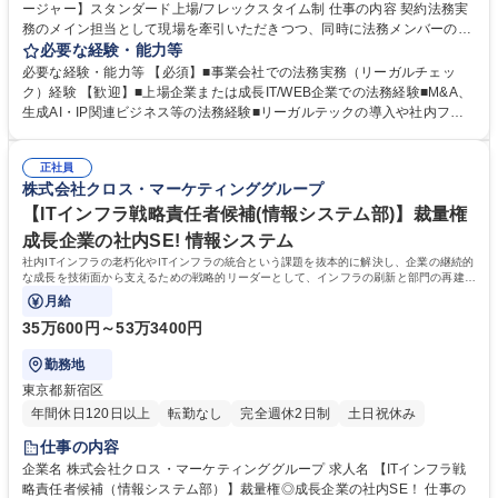
ージャー】スタンダード上場/フレックスタイム制 仕事の内容 契約法務実
務のメイン担当として現場を牽引いただきつつ、同時に法務メンバーの育
成・マネジメントをお任せします。その後ご志向やスキルに合わせてM&A
必要な経験・能力等
や先端領域など幅広い領域へ業務範囲を広げられる環境です。 【業務詳
必要な経験・能力等 【必須】■事業会社での法務実務（リーガルチェッ
細】 ・日常的な審査対応から締結プロセス管理まで対応する契約審査実
ク）経験 【歓迎】■上場企業または成長IT/WEB企業での法務経験■M&A、
務・フロー改善 ・関係部署、グループ会社からの法務相談対応、研修の企
生成AI・IP関連ビジネス等の法務経験■リーガルテックの導入や社内フロ
画実施 ・取引上のトラブル、訴訟事案等への対応、及び法律事務所との連
ーの構築経験 ＜将来的に範囲を広げていただける領域＞ ・M&A等の法務
携 ・法務メンバーの育成・指導、案件の進捗管理・フォローアップ 募集
DD、契約起案、交渉から買収後のPMIサポート等・生成AIやリーガルテッ
職種 【事業法務マネージャー】スタンダード上場/フレックスタイム制
正社員
クを活用した法務業務のDX推進、新たな社内業務フローの構築・データ
株式会社クロス・マーケティンググループ
ビジネスや生成AI活用等、先端領域の事業スキームに合わせた法令リスク
調査、知財戦略の立案・アニメ等のIP系サービスなど、多様なビジネス領
【ITインフラ戦略責任者候補(情報システム部)】裁量権
域における法務 学歴・資格 学歴：大学院 大学 語学力： 資格：
成長企業の社内SE! 情報システム
社内ITインフラの老朽化やITインフラの統合という課題を抜本的に解決し、企業の継続的
な成長を技術面から支えるための戦略的リーダーとして、インフラの刷新と部門の再建を
担っていただきます。
月給
35万600円～53万3400円
勤務地
東京都新宿区
年間休日120日以上
転勤なし
完全週休2日制
土日祝休み
仕事の内容
企業名 株式会社クロス・マーケティンググループ 求人名 【ITインフラ戦
略責任者候補（情報システム部）】裁量権◎成長企業の社内SE！ 仕事の