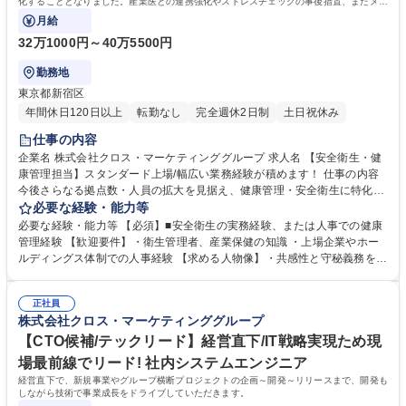
化することとなりました。産業医との連携強化やストレスチェックの事後措置、またメン
タルヘルスケアの仕組み化など、予防医学
月給
32万1000円～40万5500円
勤務地
東京都新宿区
年間休日120日以上
転勤なし
完全週休2日制
土日祝休み
仕事の内容
企業名 株式会社クロス・マーケティンググループ 求人名 【安全衛生・健
康管理担当】スタンダード上場/幅広い業務経験が積めます！ 仕事の内容
今後さらなる拠点数・人員の拡大を見据え、健康管理・安全衛生に特化し
た専任体制を強化することとなりました。産業医との連携強化やストレス
必要な経験・能力等
チェックの事後措置、またメンタルヘルスケアの仕組み化など、予防医学
必要な経験・能力等 【必須】■安全衛生の実務経験、または人事での健康
の観点から「安心・安全な職場」を自らデザインしていただけるプロフェ
管理経験 【歓迎要件】・衛生管理者、産業保健の知識 ・上場企業やホー
ッショナルを求めています。 ＜具体的な業務内容＞ ・健康診断・人間ド
ルディングス体制での人事経験 【求める人物像】・共感性と守秘義務を遵
ックの手配、受診勧奨 ・ストレスチェックの実施、産業医連携 ・メンタ
守できる誠実な方 ・多様性を受け止めつつ、積極的にコミュニケーション
ル不調者対応、長時間労働者面談設定 ・衛生委員会の運営 など 募集職種
ができる方 ・当事者意識を持って業務に取り組める責任感のある方 学
【安全衛生・健康管理担当】スタンダード上場/幅広い業務経験が積めま
正社員
歴・資格 学歴：大学院 大学 語学力： 資格：
株式会社クロス・マーケティンググループ
す！
【CTO候補/テックリード】経営直下/IT戦略実現ため現
場最前線でリード! 社内システムエンジニア
経営直下で、新規事業やグループ横断プロジェクトの企画～開発～リリースまで、開発も
しながら技術で事業成長をドライブしていただきます。