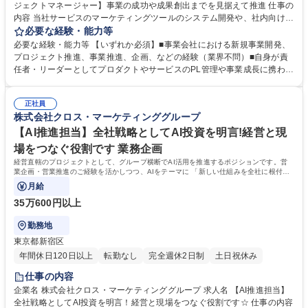
ジェクトマネージャー】事業の成功や成果創出までを見据えて推進 仕事の
内容 当社サービスのマーケティングツールのシステム開発や、社内向けシ
ステムの事業の成長・プロダクトの成長をゴールに据えて推進できるプロ
必要な経験・能力等
ジェクトマネージャーとして、プロジェクトを推進していただきます。 ※
必要な経験・能力等 【いずれか必須】■事業会社における新規事業開発、
実際に開発業務として手を動かしていただくことはありませんが、開発チ
プロジェクト推進、事業推進、企画、などの経験（業界不問）■自身が責
ーム・事業サイドと密にコミュニケーションを取り事業成長にコミットし
任者・リーダーとしてプロダクトやサービスのPL管理や事業成長に携わっ
ていただきます。 【詳細】 ■現状把握と課題調査■プロジェクト推進・管
たご経験 ■グループ会社や事業責任者など複数のステークホルダーとの要
理■プロトタイプ作成・エンジニアとの連携■効果検証や改善提案 募集職
件整理・調整経験■事業成長や売上向上を意識したPJT推進経験■開発メン
種 【事業開発プロジェクトマネージャー】事業の成功や成果創出までを見
正社員
バーやエンジニアと連携しながら、仕様や進め方の整理経験 【プロジェク
株式会社クロス・マーケティンググループ
据えて推進
ト例】 ■セルフ型アンケートツール『QiQUMO』にAI機能を搭載する ■ア
ンケート配信管理システムのリプレイス（社内で使用するシステム） ■AI
【AI推進担当】全社戦略としてAI投資を明言!経営と現
チャット型マーケティングリサーチサービス「Light Depth」新規立ち上
場をつなぐ役割です 業務企画
げ 学歴・資格 学歴：大学院 大学 高専 語学力： 資格：
経営直轄のプロジェクトとして、グループ横断でAI活用を推進するポジションです。営
業企画・営業推進のご経験を活かしつつ、AIをテーマに 「新しい仕組みを全社に根付か
せる役割」 を担っていただきます。
月給
35万600円以上
勤務地
東京都新宿区
年間休日120日以上
転勤なし
完全週休2日制
土日祝休み
仕事の内容
企業名 株式会社クロス・マーケティンググループ 求人名 【AI推進担当】
全社戦略としてAI投資を明言！経営と現場をつなぐ役割です☆ 仕事の内容