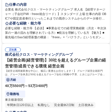
仕事の内容
企業名 株式会社クロス・マーケティンググループ 求人名 【経理マネージ
ャー（子会社PMI・freee統合リード）】スタンダード上場 仕事の内容 OB
IC7や固定資産奉行といったこれまでの既存システムからのデータ移行、
各業務システム（売上・原価・スマートDB等）とfreeeのAPI連携設計な
必要な経験・能力等
ど、システム・業務リプレイスの全体統括をお任せします。 ■複数子会社
必要な経験・能力等 【必須】 ■事業会社での経理実務経験（月次・年次決
の経理業務フローの把握・課題抽出、および新フロー（freee・バクラク
算の一連の流れを理解されている方）■税法を理解している方 【魅力】■
ベース）の設計■既存システム（OBIC7や固定資産奉行等）からfreeeへの
最先端のSaaS経理基盤の構築：『freee』×『バクラク』というモダンな
データ移行計画の策定・実行支援■各業務システム（売上・原価・SmartD
構成でのシステム統合をリードする、圧倒的な実績を積むことができま
B等）とfreeeのAPI連携設計、およびベンダーコントロール■バクラク各機
す。 ■「人」を大切にするPMI手法： 当社のPMIは、親会社の運用を無理
能のマスター移行、運用ルールの構築・定着化■システム刷新に伴う内部
正社員
やりはめ込むのではなく、子会社の運用や実態を尊重しながらルールメイ
株式会社クロス・マーケティンググループ
統制の作成、監査法人や内部監査との確認・調整 募集職種 【経理マネー
クをしていく方針です。単なるシステム移行に留まらない、裁量と人間力
ジャー（子会社PMI・freee統合リード）】スタンダード上場
が活きるダイナミックな環境です。 学歴・資格 学歴：大学院 大学 高専 短
【経営企画(経営管理)】30社を超えるグループ企業の経
大 専修学校 語学力： 資格：
営管理/成長できる環境 経営企画
【経営企画関連業務を中心に、幅広い業務をお任せします！】 グループ経営企画部門
は、グループ全体及び30社を超えるグループ会社の戦略や予算、ときにはグループ会社
の事業責任者と議論しながら個々の戦
月給
40万5500円～53万3400円
勤務地
東京都新宿区
年間休日120日以上
転勤なし
完全週休2日制
土日祝休み