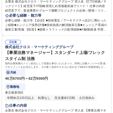
企業名 株式会社クロス・マーケティンググループ 求人名 【CTO候補／テ
ックリード】経営直下/IT戦略実現ため現場最前線でリード！ 仕事の内容
経営直下で、新規事業やグループ横断プロジェクトの企画～開発～リリー
スまで、開発もしながら技術で事業成長をドライブしていただきます。プ
必要な経験・能力等
ロダクト全体の技術管理とプロダクト負債管理も担っていただきます。
必要な経験・能力等 【必須】■技術選定／アーキテクチャ設計に携わった
【詳細】 ■グループ全体のデジタル変革（DX）推進 ■新規事業・新サービ
ご経験■エンジニア採用/評価■技術負債の解消施策立案■エンジニア育成の
ス開発 ■既存システム・サービスの課題解決と刷新 ■技術組織の成長とメ
施策立案/実施 【歓迎】■規模トラフィックの処理経験■AI駆動推進 学歴・
ンバー育成 募集職種 【CTO候補／テックリード】経営直下/IT戦略実現た
資格 学歴：大学院 大学 高専 語学力： 資格：
め現場最前線でリード！
正社員
株式会社クロス・マーケティンググループ
【事業法務マネージャー】スタンダード上場/フレック
スタイム制 法務
契約法務実務のメイン担当として現場を牽引いただきつつ、同時に法務メンバーの育成・
マネジメントをお任せします。その後ご志向やスキルに合わせてM&Aや先端領域など幅
広い領域へ業務範囲を広げられる環境です。
月給
46万6700円～62万9000円
勤務地
東京都新宿区
年間休日120日以上
転勤なし
完全週休2日制
土日祝休み
仕事の内容
企業名 株式会社クロス・マーケティンググループ 求人名 【事業法務マネ