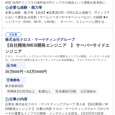
内容 社内ITインフラの老朽化やITインフラの統合という課題を抜本的に解
決し、企業の継続的な成長を技術面から支えるための戦略的リーダーとし
必要な経験・能力等
て、インフラの刷新と部門の再建を担っていただきます。 ■インフラ刷新
必要な経験・能力等 【必須】■従業員200～300人以上規模で、ITインフラ
プロジェクトの推進：老朽化した社内ネットワーク等の現状調査・分析か
において責任ある役割（チームリーダーやマネージャーなど）の経験 ■ネ
ら事業成長を見据えた企画・要件定義、ベンダー選定、実行管理までを一
ットワーク（DNS、Wi-Fi、LAN等）、サーバー、ストレージに関する深
貫して主導■M&AにおけるITインフラ統合戦略の立案と実行：M&Aによっ
い知識と実務経験 ■現状の課題を発見・指摘し、改善提案だけでなく、自
て生じるグループ会社のITインフラ統合を円滑に進める戦略立案・プロジ
ら企画を立案し実行するプロジェクト推進経験 【歓迎】■経営層や他部門
ェクトマネジメント■IT部門の組織改革とメンバー育成：アクティブに企
正社員
のメンバーと対等に議論し、プロジェクト推進したご経験 ■老朽化したシ
株式会社クロス・マーケティンググループ
画・改善を繰り返す組織文化の醸成、チームメンバーの育成 募集職種 【I
ステムや非効率な運用体制に対し、「なぜ？」という疑問を持ち、積極的
Tインフラ戦略責任者候補（情報システム部）】裁量権◎成長企業の社内S
に改善を提案・実行してきたご経験 ■Google WorkspaceなどのSaaSや、
【自社開発/WEB開発エンジニア 】 サーバーサイドエ
E！
IaaSといったクラウド環境の設計・構築・運用のご経験 学歴・資格 学
ンジニア
歴：大学院 大学 語学力： 資格：
クロス・マーケティンググループのリサーチの重要なインフラの開発・メンテナンスを担
当。1日150万の回答があるリサーチシステムの安定稼働は、グループのリサーチビジネ
スを支えています。
月給
35万600円～53万3400円
勤務地
東京都新宿区
年間休日120日以上
転勤なし
完全週休2日制
土日祝休み
仕事の内容
企業名 株式会社クロス・マーケティンググループ 求人名 【自社開発／W
EB開発エンジニア 】 仕事の内容 クロス・マーケティンググループのリサ
ーチの重要なインフラの開発・メンテナンスを担当。1日150万の回答が