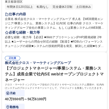
東京都新宿区
年間休日120日以上
転勤なし
完全週休2日制
土日祝休み
仕事の内容
企業名 株式会社クロス・マーケティンググループ 求人名 【WEB開発エン
ジニア/事業システム、業務システム】社内SE 仕事の内容 クロス・マーケ
ティンググループ全社の事業システム、もしくは業務システムのWEB開発
エンジニアとして、事業部の要望や従業員の作業効率を向上させるための
必要な経験・能力等
開発を行います。 【詳細】 ■(PHP)の開発・メンテナンス ■PMと連携して
必要な経験・能力等 【必須】■Webアプリケーション(PHP)開発経験 2年
の一連の機能開発業務(計画・設計・実装・QA・リリース含む) ■カスタマ
以上 ■ユーザーからの問合せ対応の経験 【歓迎】■RDBのパフォーマンス
ーサポートや他開発チームからの問い合わせの調査 ■オンコール対応を含
チューニングの経験■システムの技術的問題を発見、解決した経験■モダン
むシステムの運用 募集職種 【WEB開発エンジニア/事業システム、業務シ
なJavascriptでの開発経験■大規模トラフィックシステムの開発・運用経験
ステム】社内SE
■AWS・GCP・Azure等のパブリッククラウド及びプライベートクラウド
正社員
の利用経験■セキュリティに関する知識・経験■ソフトウェアアーキテクチ
株式会社クロス・マーケティンググループ
ャの設計とミドルウェア選定の経験■コンテナ技術の知識または利用経験
【プロジェクトマネージャー/事業システム・業務シス
(Docker,Kubernetesなど) 学歴・資格 学歴：大学院 大学 語学力： 資格：
テム】成長企業で社内SE web/オープンプロジェクトマ
ネージャー
クロス・マーケティンググループ全社のプロダクトやサービスのシステム開発や、社内向
けシステムのプロジェクトマネージャーとして、プロジェクトを推進していただきます。
月給
40万5500円～56万6100円
勤務地