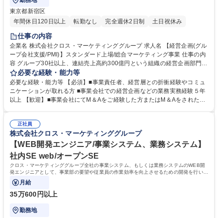
勤務地
東京都新宿区
年間休日120日以上
転勤なし
完全週休2日制
土日祝休み
仕事の内容
企業名 株式会社クロス・マーケティンググループ 求人名 【経営企画(グル
ープ会社支援/PMI)】スタンダード上場/総合マーケティング事業 仕事の内
容 グループ30社以上、連結売上高約300億円という組織の経営企画部門と
して、1社1社が相互にシナジーを生み、グループ全体の価値をより高めて
必要な経験・能力等
いくために何ができるのか施策を練り、グループ会社へハンズオンでその
必要な経験・能力等 【必須】■事業責任者、経営層との折衝経験やコミュ
土 台作りや経営のサポートをお任せいたします。 【詳細】■グループ会社
ニケーションが取れる方 ■事業会社での経営企画などの業務実務経験５年
の経営サポート、PMI対応 ■管理会計全般（予算編成、予算統制、将来予
以上 【歓迎】■事業会社にてM＆Aをご経験した方またはM＆Aをされた方
測、財務分析） ■各事業のフロー整備やBPR ■管理会計の高度化への取り
■金融機関、事業会社、コンサルティング会社等にてM＆AやPMIに関する
組み など ※適正・組織体制の状況等によりお任せする業務は変動するこ
業務経験のある方 ■コンサルティングファーム出身の方歓迎 学歴・資格
とがあります。 募集職種 【経営企画(グループ会社支援/PMI)】スタンダー
正社員
学歴：大学院 大学 語学力： 資格：
株式会社クロス・マーケティンググループ
ド上場/総合マーケティング事業
【WEB開発エンジニア/事業システム、業務システム】
社内SE web/オープンSE
クロス・マーケティンググループ全社の事業システム、もしくは業務システムのWEB開
発エンジニアとして、事業部の要望や従業員の作業効率を向上させるための開発を行いま
す。
月給
35万600円以上
勤務地