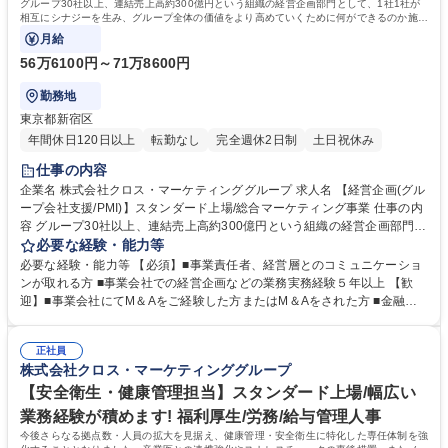
グループ30社以上、連結売上高約300億円という組織の経営企画部門として、1社1社が
相互にシナジーを生み、グループ全体の価値をより高めていくために何ができるのか施策
を練り、グループ会社へハンズオンでその土
月給
56万6100円～71万8600円
勤務地
東京都新宿区
年間休日120日以上
転勤なし
完全週休2日制
土日祝休み
仕事の内容
企業名 株式会社クロス・マーケティンググループ 求人名 【経営企画(グル
ープ会社支援/PMI)】スタンダード上場/総合マーケティング事業 仕事の内
容 グループ30社以上、連結売上高約300億円という組織の経営企画部門と
して、1社1社が相互にシナジーを生み、グループ全体の価値をより高めて
必要な経験・能力等
いくために何ができるのか施策を練り、グループ会社へハンズオンでその
必要な経験・能力等 【必須】■事業責任者、経営層とのコミュニケーショ
土 台作りや経営のサポートをお任せいたします。 【詳細】■グループ会社
ンが取れる方 ■事業会社での経営企画などの業務実務経験５年以上 【歓
の経営サポート、PMI対応 ■管理会計全般（予算編成、予算統制、将来予
迎】■事業会社にてM＆Aをご経験した方またはM＆Aをされた方 ■金融機
測、財務分析） ■各事業のフロー整備やBPR ■管理会計の高度化への取り
関、事業会社、コンサルティング会社等にてM＆AやPMIに関する業務経験
組み など ※適正・組織体制の状況等によりお任せする業務は変動するこ
のある方 ■コンサルティングファーム出身の方歓迎 学歴・資格 学歴：大
とがあります。 募集職種 【経営企画(グループ会社支援/PMI)】スタンダー
正社員
学院 大学 語学力： 資格：
株式会社クロス・マーケティンググループ
ド上場/総合マーケティング事業
【安全衛生・健康管理担当】スタンダード上場/幅広い
業務経験が積めます! 福利厚生/労務/給与管理人事
今後さらなる拠点数・人員の拡大を見据え、健康管理・安全衛生に特化した専任体制を強