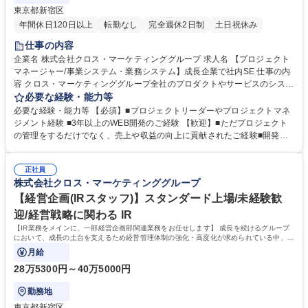
東京都新宿区
年間休日120日以上
転勤なし
完全週休2日制
土日祝休み
仕事の内容
企業名 株式会社クロス・マーケティンググループ 求人名 【プロジェクト
マネージャー/事業システム・業務システム】成長企業で社内SE 仕事の内
容 クロス・マーケティンググループ全社のプロダクトやサービスのシステ
ム開発や、社内向けシステムのプロジェクトマネージャーとして、プロジ
必要な経験・能力等
ェクトを推進していただきます。 ※ 実際に開発業務として手を動かして
必要な経験・能力等 【必須】■プロジェクトリーダーやプロジェクトマネ
いただくことはありませんが、開発チーム・事業サイドと密にコミュニケ
ジメント経験 ■3年以上のWEB開発のご経験 【歓迎】■ただプロジェクト
ーションを取り事業成長にコミットしていただきます。 【詳細】■プロジ
の管理をするだけでなく、売上や収益の向上に貢献されたご経験■開発チ
ェクトマネジメント業務全般 ■業務フロー、システム、リサーチ手法、デ
ームのリード経験 【求める人物像】 ■事業を立ち上げたり、ビジネスを成
ータ活用など現場一次情報の徹底収集 ■ベンダーコントロール■部門への
長させることに興味がある方 ■守備範囲にこだわらず、幅広くボールを取
提案、プロジェクト化 ■メンバーマネジメント 募集職種 【プロジェクト
正社員
りに動ける方 学歴・資格 学歴：大学院 大学 高専 語学力： 資格：
株式会社クロス・マーケティンググループ
マネージャー/事業システム・業務システム】成長企業で社内SE
【経営企画(IRスタッフ)】スタンダード上場/未経験歓
迎/経営戦略に関わる IR
【IR業務をメインに、一部経営企画部関連業務をお任せします】 成長を続けるグループ
において、成長の土台を支えるため経営管理体制の強化・高度化が求められている中、中
期経営計画施策の一つであるIR活動
月給
28万5300円～40万5000円
勤務地
東京都新宿区