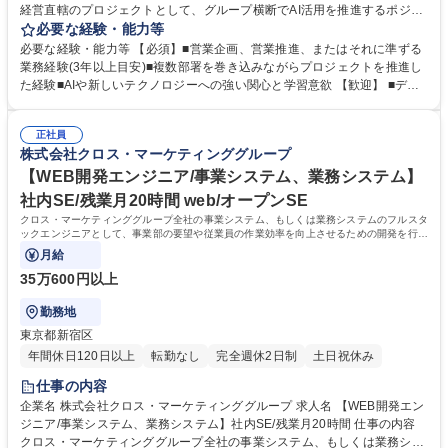
経営直轄のプロジェクトとして、グループ横断でAI活用を推進するポジシ
ョンです。営業企画・営業推進のご経験を活かしつつ、AIをテーマに 「新
必要な経験・能力等
しい仕組みを全社に根付かせる役割」 を担っていただきます。 【詳細】■
必要な経験・能力等 【必須】■営業企画、営業推進、またはそれに準ずる
全社横断AIプロジェクトの企画・推進（テーマ選定、ロードマップ策定、
業務経験(3年以上目安)■複数部署を巻き込みながらプロジェクトを推進し
進捗管理） ■営業・マーケティング部門へのAI活用提案（調査設計、デー
た経験■AIや新しいテクノロジーへの強い関心と学習意欲 【歓迎】 ■デー
タ分析、広告運用などへの応用） ■各部門へのヒアリング～PoC実施～定
タ活用／マーケティング業務の知見 ■社内DXや業務改善プロジェクトの推
着化支援（利用率/成果をモニタリング） ■社内AI Portalの運用しAI推進に
進経験 ■事業会社での経営企画／新規事業推進経験 学歴・資格 学歴：大
関する全社啓蒙活動（勉強会、トレーニング、事例共有） 募集職種 【AI
正社員
学院 大学 語学力： 資格：
株式会社クロス・マーケティンググループ
推進担当】全社戦略としてAI投資を明言！経営と現場をつなぐ役割です☆
【WEB開発エンジニア/事業システム、業務システム】
社内SE/残業月20時間 web/オープンSE
クロス・マーケティンググループ全社の事業システム、もしくは業務システムのフルスタ
ックエンジニアとして、事業部の要望や従業員の作業効率を向上させるための開発を行い
ます。
月給
35万600円以上
勤務地
東京都新宿区
年間休日120日以上
転勤なし
完全週休2日制
土日祝休み
仕事の内容
企業名 株式会社クロス・マーケティンググループ 求人名 【WEB開発エン
ジニア/事業システム、業務システム】社内SE/残業月20時間 仕事の内容
クロス・マーケティンググループ全社の事業システム、もしくは業務シス