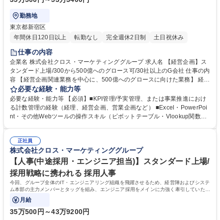
勤務地
東京都新宿区
年間休日120日以上
転勤なし
完全週休2日制
土日祝休み
仕事の内容
企業名 株式会社クロス・マーケティンググループ 求人名 【経営企画】ス
タンダード上場/300から500億へのグロース可/30社以上のG会社 仕事の内
容 【経営企画関連業務を中心に、500億へのグロースに向けた業務】 経営
企画のメンバーとしてグループ全体及び30社を超えるグループ会社の事業
必要な経験・能力等
責任者と話しながら現場の情報を収集し、個々の戦略策定と本部への 報告
必要な経験・能力等 【必須】■KPI管理/予実管理、または事業推進におけ
をメインで予実管理も関わるほど幅広い業務をお任せします。 【詳細】■
る計数管理の経験（経理、経営企画、営業企画など） ■Excel・PowerPoi
年度予算の策定・中長期経営計画の策定・予算実績管理■グループ会社の
nt・その他Webツールの操作スキル（ピボットテーブル・Vlookup関数な
経営管理・経営分析・経営支援■月次&四半期業績の集計・分析業務（グル
ど）は必須 【歓迎要件】 ■経営企画／事業企画／営業企画などの企画業務
ープ会社含む）■経営層へのレポーティング■その他経営課題に対する対応
の経験（いずれも業界不問） ■基礎的な会計知識（簿記2級あれば尚可） ■
■各種事業状況の調査分析・データ収集・レポーティング※適正・組織体
正社員
財務、会計、IRなどの経験がある方 学歴・資格 学歴：大学院 大学 語学
株式会社クロス・マーケティンググループ
制の状況等によりお任せする業務は変動することがあります。 募集職種
力： 資格：
【経営企画】スタンダード上場/300から500億へのグロース可/30社以上の
【人事(中途採用・エンジニア担当)】スタンダード上場/
G会社
採用戦略に携われる 採用人事
今回、グループ全体のIT・エンジニアリング組織を飛躍させるため、経営陣およびシステ
ム本部の主力メンバーとタッグを組み、エンジニア採用をメインに力強く牽引していただ
く「戦略的リクルーター」を募集します。
月給
35万500円～43万9200円