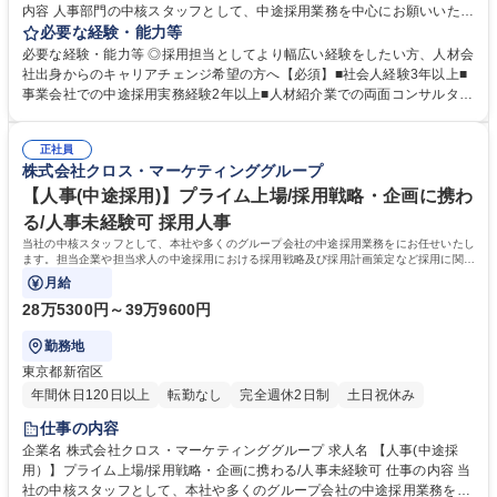
内容 人事部門の中核スタッフとして、中途採用業務を中心にお願いいたし
ます。中途採用における採用戦略及び採用計画策定、面接スケジュール調
必要な経験・能力等
整、採用企画の立案、面接・面談など、採用に関する一連の業務を、 これ
必要な経験・能力等 ◎採用担当としてより幅広い経験をしたい方、人材会
までのご経験や適正をふまえて業務をスタート頂きます。 【詳細】■各募
社出身からのキャリアチェンジ希望の方へ【必須】■社会人経験3年以上■
集部門と採用要件のすり合わせ■採用手法の選定■求人媒体、エージェント
事業会社での中途採用実務経験2年以上■人材紹介業での両面コンサルタン
や派遣会社等とのすり合わせ■求人票の作成■各採用チャネルを活用した母
トとしての経験 【歓迎】■SES／人材／BPO業界経験■ダイレクトソーシ
集団形成■応募者対応･選考プロセスの進捗管理■カジュアル面談、面接等
ング、人材紹介会社、採用イベントの立案実行など、幅広い採用活動経験
での候補者見極め、動機付け■採用広報やイベント企画など採用ブランデ
正社員
【求める人物像】■ミッション&ビジョン、11のVALUEに共感いただける
株式会社クロス・マーケティンググループ
ィングに関わる企画運営 募集職種 【人事（中途採用）】人事部門の中核
方 ■業務遂行のために主体的に、かつ当事者意識をもって行動、学べる方
を担う/幅広い領域に挑戦できる環境です！
■ベンチャー特有の変化やスピード感を楽しめる方・社内関係者とチーム
【人事(中途採用)】プライム上場/採用戦略・企画に携わ
ワーク意識を持って働ける方 学歴・資格 学歴：大学院 大学 語学力： 資
る/人事未経験可 採用人事
格：
当社の中核スタッフとして、本社や多くのグループ会社の中途採用業務をにお任せいたし
ます。担当企業や担当求人の中途採用における採用戦略及び採用計画策定など採用に関す
る一連の業務を担っていただきます。
月給
28万5300円～39万9600円
勤務地
東京都新宿区
年間休日120日以上
転勤なし
完全週休2日制
土日祝休み
仕事の内容
企業名 株式会社クロス・マーケティンググループ 求人名 【人事(中途採
用）】プライム上場/採用戦略・企画に携わる/人事未経験可 仕事の内容 当
社の中核スタッフとして、本社や多くのグループ会社の中途採用業務をに