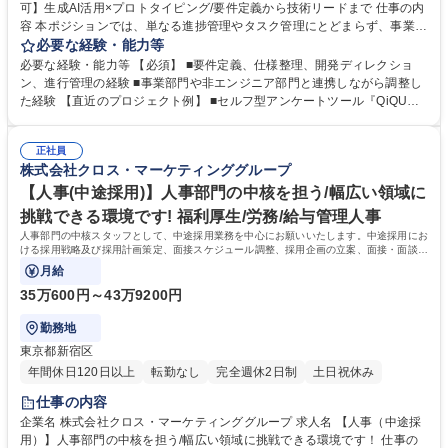
可】生成AI活用×プロトタイピング/要件定義から技術リードまで 仕事の内
容 本ポジションでは、単なる進捗管理やタスク管理にとどまらず、事業の
成長・プロダクトの成長をゴールに据えて推進できるプロジェクトマネー
必要な経験・能力等
ジャーを求めています。 「ものを作ること／プロダクトやサービスを作る
必要な経験・能力等 【必須】 ■要件定義、仕様整理、開発ディレクショ
こと」自体がゴールではなく、その先にある 事業の成功や成果創出までを
ン、進行管理の経験 ■事業部門や非エンジニア部門と連携しながら調整し
見据え て、必要なことを自分で考え、周囲を巻き込みながら推進すること
た経験 【直近のプロジェクト例】 ■セルフ型アンケートツール『QiQUM
がミッションです。 AI活用を含めて、事業やプロジェクトの進め方を自由
O』にAI機能を搭載する ■アンケート配信管理システムのリプレイス（社
度高くチャレンジできる環境の中で、与えられた枠の中で進めるのではな
内で使用するシステム） ■AIチャット型マーケティングリサーチサービス
く、事業を前に進めるために最適なやり方を自ら選び取れる方を歓迎しま
正社員
「Light Depth」新規立ち上げ 学歴・資格 学歴：大学院 大学 高専 語学
株式会社クロス・マーケティンググループ
す。 募集職種 【開発PM｜在宅可】生成AI活用×プロトタイピング/要件定
力： 資格：
義から技術リードまで
【人事(中途採用)】人事部門の中核を担う/幅広い領域に
挑戦できる環境です! 福利厚生/労務/給与管理人事
人事部門の中核スタッフとして、中途採用業務を中心にお願いいたします。中途採用にお
ける採用戦略及び採用計画策定、面接スケジュール調整、採用企画の立案、面接・面談な
ど、採用に関する一連の業務を、
月給
35万600円～43万9200円
勤務地
東京都新宿区
年間休日120日以上
転勤なし
完全週休2日制
土日祝休み
仕事の内容
企業名 株式会社クロス・マーケティンググループ 求人名 【人事（中途採
用）】人事部門の中核を担う/幅広い領域に挑戦できる環境です！ 仕事の