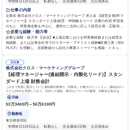
年間休日120日以上
転勤なし
完全週休2日制
土日祝休み
仕事の内容
企業名 株式会社クロス・マーケティンググループ 求人名 【経営企画(IRマ
ネージャー)】スタンダード上場/経営・IR戦略をリード 仕事の内容 IR室長
のもと、IR業務全般を中心に、適性やご志向に応じて経営企画・広報領域
まで幅広くお任せします。 ※下記入社後に任せる業務と将来的に広げてい
必要な経験・能力等
ただく業務 ・各種IR開示資料（決算説明資料、有価証券報告書、統合報告
必要な経験・能力等 【必須】■上場企業におけるIR実務経験または経営企
書等）の企画 ・作成・ブラッシュアップ ・決算説明会、個人投資家向け
画経験、または証券会社等でのリサーチ・アナリスト経験■財務三表（BS/
説明会、スモールミーティング等のイベント企画・運営 ・機関投資家・ア
PL/CF）を理解し、決算数値から自社の事業ストーリーを構築・ドキュメ
ナリストとのミーティング設定・運営および対話（ファシリテーション)
ント化スキル 【歓迎】■機関投資家・アナリストとの1 on 1対話や質疑応
・ESG・SDGs情報開示の体系化および推進プロジェクトのサポート ・C
答の主導経験■メンバーマネジメントや後輩育成の経験、またはマネージ
FOやグループ経営管理部門と連携した経営戦略策定、M&A/PMIに伴うIR
正社員
ャー職への強い意欲■英文開示資料の作成、または海外投資家との対話経
株式会社クロス・マーケティンググループ
戦略の主導 募集職種 【経営企画(IRマネージャー)】スタンダード上場/経
験 【働き方】原則出社体制による迅速な連携・対面コミュニケーションを
営・IR戦略をリード
重視。一方で、育児や介護などライフイベントの際には制度として柔軟に
【経理マネージャー(連結開示・内製化リード)】スタン
週1日程度のリモートワークを活用できる環境を整えています。 学歴・資
ダード上場 財務会計
格 学歴：大学院 大学 語学力： 資格：
これまで外部に委託していた連結開示業務の「内製化」が最大のミッション。連結会計シ
ステムDIVAを利用しており、社内への連結・開示のノウハウの蓄積、内製化を進めるう
えで業務の高度化・効率化を推進をお任せ。
月給
53万3400円～56万6100円
勤務地
東京都新宿区
年間休日120日以上
転勤なし
完全週休2日制
土日祝休み