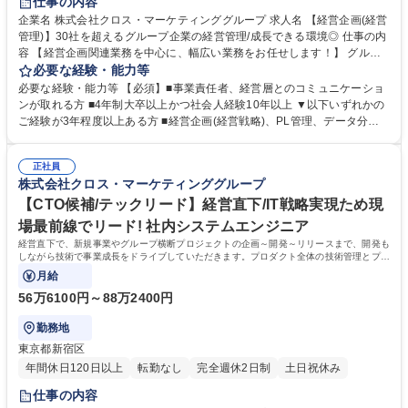
仕事の内容
企業名 株式会社クロス・マーケティンググループ 求人名 【経営企画(経営
管理)】30社を超えるグループ企業の経営管理/成長できる環境◎ 仕事の内
容 【経営企画関連業務を中心に、幅広い業務をお任せします！】 グルー
プ経営企画部門は、グループ全体及び30社を超えるグループ会社の戦略や
必要な経験・能力等
予算、ときにはグループ会社の事業責任者と議論しながら個々の戦 略策定
必要な経験・能力等 【必須】■事業責任者、経営層とのコミュニケーショ
にも関わるほど幅広い機能を担っています。 【詳細】■年度予算の策定・
ンが取れる方 ■4年制大卒以上かつ社会人経験10年以上 ▼以下いずれかの
中長期経営計画の策定・予算実績管理■グループ会社の経営管理・経営分
ご経験が3年程度以上ある方 ■経営企画(経営戦略)、PL管理、データ分析
析・経営支援■月次&四半期業績の集計・分析業務（グループ会社含む）■
などの業務経験 ■事業会社の経営企画・営業企画のご経験 【歓迎】■事象
経営層へのレポーティング■その他経営課題に対する対応■各種事業状況の
の言語化、可視化が得意な方■自らエグゼキューション出来る方■論理的に
調査分析・データ収集・レポーティング※適正・組織体制の状況等により
正社員
問題を分析し、経営課題を解決してこられた経験■Excelの高度な操作や数
株式会社クロス・マーケティンググループ
お任せする業務は変動することがあります。 募集職種 【経営企画(経営管
値データの集計・分析に長けた方■会計やファイナンスの知識がある方 学
理)】30社を超えるグループ企業の経営管理/成長できる環境◎
歴・資格 学歴：大学院 大学 語学力： 資格：
【CTO候補/テックリード】経営直下/IT戦略実現ため現
場最前線でリード! 社内システムエンジニア
経営直下で、新規事業やグループ横断プロジェクトの企画～開発～リリースまで、開発も
しながら技術で事業成長をドライブしていただきます。プロダクト全体の技術管理とプロ
ダクト負債管理も担っていただきます。
月給
56万6100円～88万2400円
勤務地
東京都新宿区
年間休日120日以上
転勤なし
完全週休2日制
土日祝休み
仕事の内容