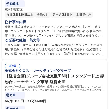
勤務地
東京都新宿区
年間休日120日以上
転勤なし
完全週休2日制
土日祝休み
仕事の内容
企業名 株式会社クロス・マーケティンググループ 求人名 【人事(中途採
用・エンジニア担当）】スタンダード上場/採用戦略に携われる 仕事の内
容 今回、グループ全体のIT・エンジニアリング組織を飛躍させるため、経
営陣およびシステム本部の主力メンバーとタッグを組み、エンジニア採用
必要な経験・能力等
をメインに力強く牽引していただく「戦略的リクルーター」を募集しま
必要な経験・能力等 【必須】■IT・Web業界におけるエンジニアの中途採
す。 ＜具体的な業務内容＞■採用体制の構築・内製化の推進：RPOのディ
用実務経験 （事業会社または人材紹介会社でのIT領域経験） ◎経営陣に
レクションおよび自社運用への移行■エンジニア採用戦略の策定・実行：
近い立場で事業観点の採用をお任せします 【歓迎】 ■RPOのディレクショ
グループ各社の開発組織における採用要件定義（PHP, React, Vue.js, GCP
ン経験、または採用体制の立ち上げ・改善経験 ■ダイレクトリクルーティ
などのモダン技術スタックの理解を含む）、ペルソナ設計■母集団形成・
ングでの高い決定実績 ■エンジニア向け採用広報・イベント企画の経験 ◎
ダイレクトリクルーティング：各種媒体、スカウト媒体、エージェントの
正社員
エンジニア採用をメインミッションとしつつ、採用目標の達成にとどまら
株式会社クロス・マーケティンググループ
開拓・リレーション構築■選考プロセスのリード■採用ブランディング 募
ず、入社後のオンボーディングやエンゲージメント向上など、人事として
集職種 【人事(中途採用・エンジニア担当）】スタンダード上場/採用戦略
の幅広い領域に挑戦可能です。 学歴・資格 学歴：大学院 大学 語学力： 資
【経営企画(グループ会社支援/PMI)】スタンダード上場/
に携われる
格：
総合マーケティング事業 経営企画
グループ30社以上、連結売上高約300億円という組織の経営企画部門として、1社1社が
相互にシナジーを生み、グループ全体の価値をより高めていくために何ができるのか施策
を練り、グループ会社へハンズオンでその土
月給
56万6100円～71万8600円