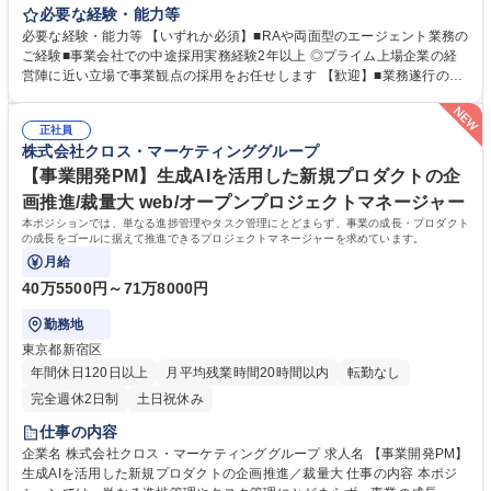
お任せいたします。担当企業や担当求人の中途採用における採用戦略及び
必要な経験・能力等
採用計画策定など採用に関する一連の業務を担っていただきます。 ＜具体
必要な経験・能力等 【いずれか必須】■RAや両面型のエージェント業務の
的な業務内容＞各募集部門と採用要件のすり合わせ/採用手法の選定/各採
ご経験■事業会社での中途採用実務経験2年以上 ◎プライム上場企業の経
用チャネルを活用した母集団形成（求人媒体、エージェント、DMなど）/
営陣に近い立場で事業観点の採用をお任せします 【歓迎】■業務遂行のた
応募者対応・選考プロセスの進捗管理/面接等での候補者見極め、動機付
めに主体的に、かつ当事者意識をもって行動、学べる方 ■ベンチャー特有
け/採用広報や採用ブランディングに関わる企画運営＜キャリア＞＜キャリ
の変化やスピード感を楽しめる方 ■社内関係者とチームワーク意識を持っ
アパス＞採用に限らず「オンボーディング」や「人材開発」など幅広い領
正社員
て働ける方 ■ダイレクトソーシング、人材紹介会社、採用イベントの立案
株式会社クロス・マーケティンググループ
域に挑戦できる環境です。 募集職種 【人事(中途採用）】プライム上場/採
実行など、幅広い採用活動経験 学歴・資格 学歴：大学院 大学 語学力： 資
用戦略・企画に携わる/人事未経験可
格：
【事業開発PM】生成AIを活用した新規プロダクトの企
画推進/裁量大 web/オープンプロジェクトマネージャー
本ポジションでは、単なる進捗管理やタスク管理にとどまらず、事業の成長・プロダクト
の成長をゴールに据えて推進できるプロジェクトマネージャーを求めています。
月給
40万5500円～71万8000円
勤務地
東京都新宿区
年間休日120日以上
月平均残業時間20時間以内
転勤なし
完全週休2日制
土日祝休み
仕事の内容
企業名 株式会社クロス・マーケティンググループ 求人名 【事業開発PM】
生成AIを活用した新規プロダクトの企画推進／裁量大 仕事の内容 本ポジ