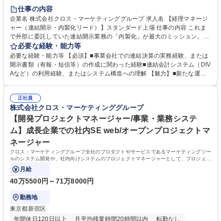
仕事の内容
企業名 株式会社クロス・マーケティンググループ 求人名 【経理マネージ
ャー（連結開示・内製化リード）】スタンダード上場 仕事の内容 これま
で外部に委託していた連結開示業務の「内製化」が最大のミッション。連
結会計システムDIVAを利用しており、社内への連結・開示のノウハウの蓄
必要な経験・能力等
積、内製化を進めるうえで業務の高度化・効率化を推進をお任せ。 ■DIVA
必要な経験・能力等 【必須】■事業会社での連結決算の実務経験、または
を用いた連結決算業務、および開示書類（決算短信、有価証券報告書等）
開示書類（有報・短信等）の作成に関わった経験■連結会計システム（DIV
の作成・チェック■外部パートナーからの連結開示業務の引き継ぎ・内製
Aなど）の利用経験、またはシステム構造への理解 【魅力】■新たな運用
化の推進■DIVAの科目組み換え登録など、連結・開示を見据えたマスター
体制を牽引するフェーズ：外部パートナーと連携して進めていた業務を内
設計・見直し■グループ全体で導入を進めているfreeeやバクラクの運用設
製化するにあたり、社内での新たな運用フローを構築していくタイミング
計を理解した上での、連結データ収集フローの効率化■大手監査法人や内
正社員
でご自身の経験を活かし、経理部長と連携しながら最適な仕組みを作り上
株式会社クロス・マーケティンググループ
部監査との折衝・対応、および開示プロセスの内部統制再構築 募集職種
げていく面白さがあります。■市場価値を高めるガバナンス経験：監査法
【経理マネージャー（連結開示・内製化リード）】スタンダード上場
人や内部監査との折衝、内部統制の再構築など、上場維持・グループ拡大
【開発プロジェクトマネージャー/事業・業務システ
におけるコアな経験が積める希少なポジションです 学歴・資格 学歴：大
ム】成長企業での社内SE web/オープンプロジェクトマ
学院 大学 高専 短大 専修学校 語学力： 資格：
ネージャー
クロス・マーケティンググループ全社のプロダクトやサービスであるマーケティングツー
ルのシステム開発や、社内向けシステムのプロジェクトマネージャーとして、プロジェク
トを推進していただきます。
月給
40万5500円～71万8000円
勤務地
東京都新宿区
年間休日120日以上
月平均残業時間20時間以内
転勤なし