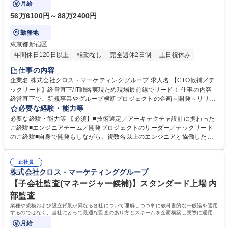
月給
56万6100円～88万2400円
勤務地
東京都新宿区
年間休日120日以上
転勤なし
完全週休2日制
土日祝休み
仕事の内容
企業名 株式会社クロス・マーケティンググループ 求人名 【CTO候補／テ
ックリード】経営直下/IT戦略実現ため現場最前線でリード！ 仕事の内容
経営直下で、新規事業やグループ横断プロジェクトの企画～開発～リリー
スまで、開発もしながら技術で事業成長をドライブしていただきます。
必要な経験・能力等
【詳細】 ■グループ全体のデジタル変革（DX）推進 ■新規事業・新サービ
必要な経験・能力等 【必須】■技術選定／アーキテクチャ設計に携わった
ス開発 ■既存システム・サービスの課題解決と刷新 ■技術組織の成長とメ
ご経験■エンジニアチーム／開発プロジェクトのリーダー／テックリード
ンバー育成 募集職種 【CTO候補／テックリード】経営直下/IT戦略実現た
のご経験■自身で開発もしながら、複数名以上のエンジニアと協働したご
め現場最前線でリード！
経験 ■ビジネスサイド／経営層と連携し、事業課題やシステム要件を整理
したご経験■新しい技術への探究心・キャッチアップ力（AI／クラウド／
正社員
データ分析などへの関心含む） 【歓迎】■新規プロジェクトの立ち上げ、
株式会社クロス・マーケティンググループ
推進経験■グループ横断・複数事業のシステム／サービス開発経験■エンジ
ニア採用・育成・評価など“組織づくり”の経験 学歴・資格 学歴：大学院
【子会社監査(マネージャー候補)】スタンダード上場 内
大学 高専 語学力： 資格：
部監査
業種や規模および設立背景が異なる各社について理解しつつ単に教科書的な一般論を適用
するのではなく、当社にとって最適な監査のあり方とスキームを企画構築し実際に運用し
ていただくところまで担当いただきます
月給