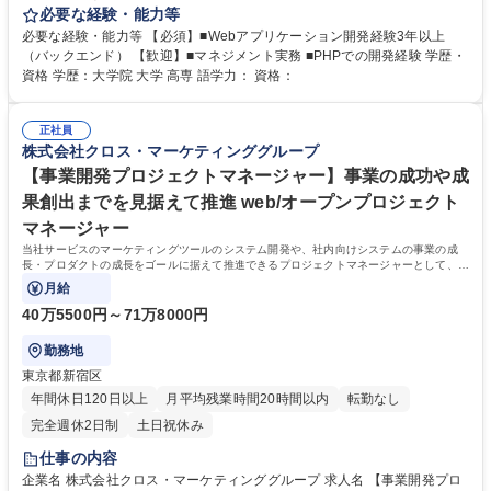
あるリサーチシステムの安定稼働は、グループのリサーチビジネスを支え
必要な経験・能力等
ています。 ・リサーチ関連システム(PHP)の開発・メンテナンス ・PM と
必要な経験・能力等 【必須】■Webアプリケーション開発経験3年以上
連携しての一連の機能開発業務(計画・設計・実装・QA・リリース含む)
（バックエンド） 【歓迎】■マネジメント実務 ■PHPでの開発経験 学歴・
・カスタマーサポートや他開発チームからの問い合わせの調査 ・オンコー
資格 学歴：大学院 大学 高専 語学力： 資格：
ル対応を含むシステムの運用 ※業務に関する変更の範囲:当社業務全般 募
集職種 【自社開発／WEB開発エンジニア 】
正社員
株式会社クロス・マーケティンググループ
【事業開発プロジェクトマネージャー】事業の成功や成
果創出までを見据えて推進 web/オープンプロジェクト
マネージャー
当社サービスのマーケティングツールのシステム開発や、社内向けシステムの事業の成
長・プロダクトの成長をゴールに据えて推進できるプロジェクトマネージャーとして、プ
ロジェクトを推進していただきます。
月給
40万5500円～71万8000円
勤務地
東京都新宿区
年間休日120日以上
月平均残業時間20時間以内
転勤なし
完全週休2日制
土日祝休み
仕事の内容
企業名 株式会社クロス・マーケティンググループ 求人名 【事業開発プロ