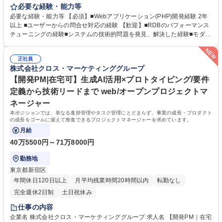
テムのフルスタックエンジニアとして、事業部の要望や従業員の作業効率
必要な経験・能力等
を向上させるための開発を行います。 ■具体的な業務内容 ・(PHP)の開
必要な経験・能力等 【必須】■Webアプリケーション(PHP)開発経験 2年
発・メンテナンス ・PM と連携しての一連の機能開発業務(計画・設計・
以上 ■ユーザーからの問合せ対応の経験 【歓迎】■RDBのパフォーマンス
実装・QA・リリース含む) ・カスタマーサポートや他開発チームからの問
チューニングの経験■システムの技術的問題を発見、解決した経験■モダン
い合わせの調査 ・オンコール対応を含むシステムの運用 募集職種 【WEB
なJavascriptでの開発経験■大規模トラフィックシステムの開発・運用経験
開発エンジニア/事業システム、業務システム】社内SE/残業月20時間
■AWS・GCP・Azure等のパブリッククラウド及びプライベートクラウド
正社員
の利用経験■セキュリティに関する知識・経験■ソフトウェアアーキテクチ
株式会社クロス・マーケティンググループ
ャの設計とミドルウェア選定の経験■コンテナ技術の知識または利用経験
【開発PM|在宅可】生成AI活用×プロトタイピング/要件
(Docker,Kubernetesなど) 学歴・資格 学歴：大学院 大学 語学力： 資格：
定義から技術リードまで web/オープンプロジェクトマ
ネージャー
本ポジションでは、単なる進捗管理やタスク管理にとどまらず、事業の成長・プロダクト
の成長をゴールに据えて推進できるプロジェクトマネージャーを求めています。
月給
40万5500円～71万8000円
勤務地
東京都新宿区
年間休日120日以上
月平均残業時間20時間以内
転勤なし
完全週休2日制
土日祝休み
仕事の内容
企業名 株式会社クロス・マーケティンググループ 求人名 【開発PM｜在宅