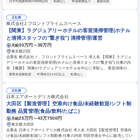
月平均残業時間20時間以内
転勤なし
時短勤務あり
服装自由
様からお電話を受け、サービスの手配に必要な情報の収集を行います。ト
ークマニュアルに沿って状況を詳細にヒアリングを行っていただきます。
情報が揃い次第、ヒアリング内容を専用のシステムに入力し専門部署が修
正社員
理サービス・レッカー・レンタカーなどを手配します。★突然のトラブル
株式会社J.フロントプライムスペース
で不安に思われているお客様に対し、丁寧な対応と安心をお届けします！
【関東】ラグジュアリーホテルの客室清掃管理(ホテル
募集職種 夜勤専任【オペレーター職】22：00～翌8：00勤務/未経験歓
と清掃スタッフの"繋ぎ役") 清掃管理/運営
迎！転勤なし
30万円～38万円
月給
東京都23区
企業名 株式会社Ｊ．フロントプライムスペース 求人名 【関東】ラグジュ
アリーホテルの客室清掃管理(ホテルと清掃スタッフの"繋ぎ役") 仕事の内
容 【概要】 関東のラグジュアリーホテルを中心に常駐し、客室清掃の管
理業務全般を担当いたします。ホテルと清掃スタッフの繋ぎ役として、清
業界未経験歓迎
年間休日120日以上
転勤なし
潔な空間を保ち、品質の維持、向上を目指します。 【詳細】 ■客室清掃の
品質管理 ■ホテル側との打ち合わせ ■清掃スタッフを雇用する協力会社と
の打合せ（スタッフ数の検討、清掃道具の調達・補充、トラブル共有 ほ
正社員
か）■清掃スタッフのマネジメント（勤怠や教育、モチベーションなど）
日本エアポートデリカ株式会社
■清掃オペレーションの管理・改善 ■マニュアル作成（動画、紙資料な
大田区【製造管理】空港向け食品/未経験歓迎/シフト制
ど） 募集職種 【関東】ラグジュアリーホテルの客室清掃管理(ホテルと清
勤務 品質管理(食品/飲料/たばこ)
掃スタッフの"繋ぎ役")
25万円～43万7500円
月給
東京都大田区
企業名 日本エアポートデリカ株式会社 求人名 大田区【製造管理】空港向
け食品/未経験歓迎/シフト制勤務 仕事の内容 羽田空港を中心に販売してい