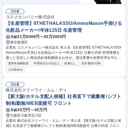
正社員
コスメカンパニー株式会社
【生産管理】8THETHALASSO/AminoMason手掛ける
化粧品メーカー!年休125日 生産管理
31万6000円～50万2000円
月給
東京都港区
企業名 コスメカンパニー株式会社 求人名 【生産管理】8THETHALASSO/
AminoMason手掛ける化粧品メーカー!年休125日 仕事の内容 管理業務を
通じた安定した商品供給体制構築をお任せ。発注業務や在庫管理を中心
に、社内外の関係者と連携しながら、ブランド価値の維持・向上に貢献い
業界未経験歓迎
年間休日120日以上
転勤なし
完全週休2日制
ただきます。 【業務詳細】(1)生産/発注管理：■全ブランド約300SKUを担
土日祝休み
当し工場との生産スケジュール調整～原料/資材/製品発注/仕入れ/納品管理
までを一貫担当 ■発注書作成や受発注/出荷指示/電話応対等の事務/庶務 (2)
在庫管理と連携：■商品需要予測に基づく発注調整と在庫管理を徹底 ■営
正社員
業部と密に連携し生産スケジュールに合わせた円滑な供給体制を構築/維持
株式会社スリーワイ・エム・ディ
【ミッション】安定した商品供給体制構築によるブランド価値維持/向上
【新大阪/ホテル支配人候補】社長直下で裁量権 /シフト
募集職種 【生産管理】8THETHALASSO/AminoMason手掛ける化粧品メ
制/転勤無/WEB面接可 フロント
ーカー!年休125日
35万円～40万円
月給
大阪府大阪市淀川区
企業名 株式会社スリーワイ・エム・ディ 求人名 【新大阪/ホテル支配人候
補】社長直下で裁量権◎/シフト制/転勤無/WEB面接可 仕事の内容 フロン