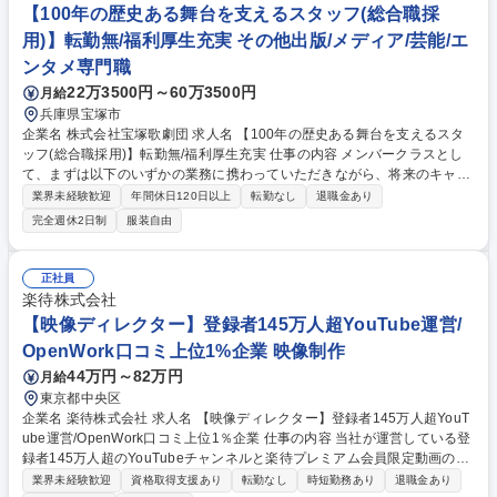
理） ■官公庁対応業務 募集職種 ■【工場人事スタッフ】人材派遣業界から
【100年の歴史ある舞台を支えるスタッフ(総合職採
キャリアチェンジも可！
用)】転勤無/福利厚生充実 その他出版/メディア/芸能/エ
ンタメ専門職
22万3500円～60万3500円
月給
兵庫県宝塚市
企業名 株式会社宝塚歌劇団 求人名 【100年の歴史ある舞台を支えるスタ
ッフ(総合職採用)】転勤無/福利厚生充実 仕事の内容 メンバークラスとし
て、まずは以下のいずかの業務に携わっていただきながら、将来のキャリ
アパスを一緒に考えていくことを想定しています。 ※プロデューサーやマ
業界未経験歓迎
年間休日120日以上
転勤なし
退職金あり
ネジメント経験者は管理職登用をご相談予定 ■プロデューサー候補 ・プロ
完全週休2日制
服装自由
デューサー/演出家などの補佐業務 ・ショー運営の補佐 など ■著作権交渉
を中心とする企画職業務 ・海外エージェント等との知的財産権における、
交渉/調整 など ■人事総務関連業務 ・現状の人事制度の運用に係る実務 な
正社員
ど 募集職種 【100年の歴史ある舞台を支えるスタッフ(総合職採用)】転勤
楽待株式会社
無/福利厚生充実
【映像ディレクター】登録者145万人超YouTube運営/
OpenWork口コミ上位1%企業 映像制作
44万円～82万円
月給
東京都中央区
企業名 楽待株式会社 求人名 【映像ディレクター】登録者145万人超YouT
ube運営/OpenWork口コミ上位1％企業 仕事の内容 当社が運営している登
録者145万人超のYouTubeチャンネルと楽待プレミアム会員限定動画の映
像制作を担当いただきます。企画立案、撮影、編集まで一気通貫で関わ
業界未経験歓迎
資格取得支援あり
転勤なし
時短勤務あり
退職金あり