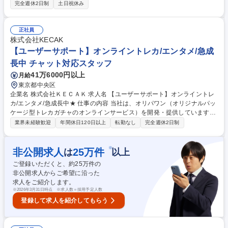
れ、裁量権大きく活躍できる環境です！ 「公正な不動産投資市場を創造す
完全週休2日制
土日祝休み
る」というビジョンを掲げる当社。投資の正しい知識や時には不動産業界
の闇や投資の失敗体験など"映像"を通して、面白く、わかりやすく伝えて
いくことが役割です。 【具体的には】 ■企画（ネタ出し、出演者・撮影場
正社員
所の選定）■撮影（ビデオカメラやシネマカメラ、ピンマイクや照明など
株式会社KECAK
本格的な機材を使用）■編集（オフライン・オンライン編集、サムネイル
【ユーザーサポート】オンライントレカ/エンタメ/急成
の作成） 募集職種 【映像ディレクター】登録者145万人超YouTube運営/
長中 チャット対応スタッフ
OpenWork口コミ上位1％企業
41万6000円以上
月給
東京都中央区
企業名 株式会社ＫＥＣＡＫ 求人名 【ユーザーサポート】オンライントレ
カ/エンタメ/急成長中★ 仕事の内容 当社は、オリパワン（オリジナルパッ
ケージ型トレカガチャのオンラインサービス）を開発・提供しています。
「エンタメ×デジタル」の領域で日本一を目指す当社にて《ユーザーサポ
業界未経験歓迎
年間休日120日以上
転勤なし
完全週休2日制
ート》を募集します！ 問い合わせ対応にとどまらず、ユーザーの声をもと
に業務改善やプロダクト改善、不正対策などにも携わり、サービス全体の
品質向上を推進する裁量の大きなポジションです。 【具体的には】■メー
※
非公開求人
25
万件
は
以上
ル・チャットでの問合せ対応や各種調整 ■不正対策や本人確認フローなど
ご登録いただくと、約
25
万件の
安全性向上の運用改善 ■問合せデータの分析、FAQやテンプレ整備 ■開発
非公開求人からご希望に沿った
チームへの改善提案など 募集職種 【ユーザーサポート】オンライントレ
求人をご紹介します。
カ/エンタメ/急成長中★
※
2026年3月31日時点 ※求人数＝採用予定人数
登録して求人を紹介してもらう