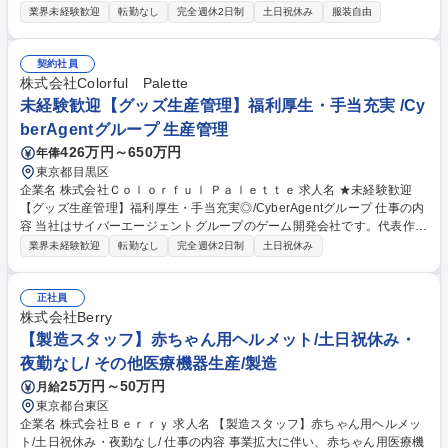
そのデータとM&A事業を掛け合わせたサーチファーム等も視野に入れた事
業界未経験歓迎
転勤なし
完全週休2日制
土日祝休み
服装自由
業展開を構想している中,ヘッドハンター として活躍いただく方を募集し
ます！ 【詳細】■クライアントが求めるスキルや経験を持った人材を“ピン
ポイント”でアプローチし,新たなキャリアを提示していく仕事です。■クラ
契約社員
イアントは経営層,ターゲットは大手企業の役職層です。■そういった方々
株式会社Colorful Palette
に対して,今後のキャリアの展望を伺いながら,紹介予定の企業が合致して
未経験歓迎【グッズ生産管理】福利厚生・手当充実 /Cy
いればご紹介を差し上げ,クライアントとのマッチングを創出します。 募
berAgentグループ 生産管理
集職種 [東京]採用ヘッドハンター◎転職潜在層の日本最大タレントプール
426万円～650万円
年俸
を作る！
東京都目黒区
企業名 株式会社Ｃｏｌｏｒｆｕｌ Ｐａｌｅｔｔｅ 求人名 ★未経験歓迎
【グッズ生産管理】福利厚生・手当充実◎/CyberAgentグループ 仕事の内
容 当社はサイバーエージェントグループのゲーム開発会社です。代表作で
ある『プロジェクトセカイ カラフルステージ！ feat. 初音ミク』の開発・
業界未経験歓迎
転勤なし
完全週休2日制
土日祝休み
運営をしています。そんな当社にて《グッズ生産管理》を募集します！ キ
ャラクターグッズの製造・納品まで、見積調整や価格・納期交渉、工場選
定を含め一貫して携わっていただきます。 【具体的には】■グッズの見積
正社員
もり・入稿・納品までの一連の業務 ■サプライヤーハンドリングやコス
株式会社Berry
ト・納期の交渉 ■発注書・請求書の対応や商品企画・製造ライン調整 募集
【製造スタッフ】赤ちゃん用ヘルメット/土日祝休み・
職種 ★未経験歓迎【グッズ生産管理】福利厚生・手当充実◎/CyberAgent
夜勤なし/ その他医療機器生産/製造
グループ
25万円～50万円
月給
東京都台東区
企業名 株式会社Ｂｅｒｒｙ 求人名 【製造スタッフ】赤ちゃん用ヘルメッ
ト/土日祝休み・夜勤なし/ 仕事の内容 事業拡大に伴い、赤ちゃん用医療機