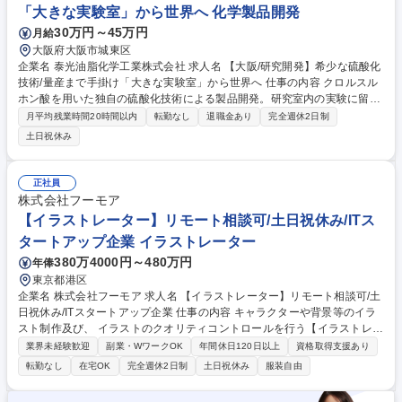
「大きな実験室」から世界へ 化学製品開発
京＞売上90億超/賞与年3回/設立以来無借金経営
30万円～45万円
月給
大阪府大阪市城東区
企業名 泰光油脂化学工業株式会社 求人名 【大阪/研究開発】希少な硫酸化
技術/量産まで手掛け「大きな実験室」から世界へ 仕事の内容 クロルスル
ホン酸を用いた独自の硫酸化技術による製品開発。研究室内の実験に留ま
らず、量産化の工程まで一貫して携わり、多品種少量生産を支える中核メ
月平均残業時間20時間以内
転勤なし
退職金あり
完全週休2日制
ンバーとして、開発の手応えをダイレクトに実感できます。 ■業務詳細：
土日祝休み
界面活性剤の実験・データ取得、特性評価。顧客ニーズに基づく代替原料
の探索や試作、製造工程の改善・トラブルシューティング等。 ■開発の面
白み：研究～量産立ち上げまで一貫して関わるため、試行錯誤の結果が製
正社員
品として形になる喜びがあります。営業や製造現場と物理的にも近く、顧
株式会社フーモア
客への貢献や現場の課題解決を自分の技術で実現している実感を強く得ら
【イラストレーター】リモート相談可/土日祝休み/ITス
れます。 募集職種 【大阪/研究開発】希少な硫酸化技術/量産まで手掛け
タートアップ企業 イラストレーター
「大きな実験室」から世界へ
380万4000円～480万円
年俸
東京都港区
企業名 株式会社フーモア 求人名 【イラストレーター】リモート相談可/土
日祝休み/ITスタートアップ企業 仕事の内容 キャラクターや背景等のイラ
スト制作及び、 イラストのクオリティコントロールを行う【イラストレー
ター】を募集します！！！ ソーシャルゲーム・漫画等多様な分野のイラス
業界未経験歓迎
副業・WワークOK
年間休日120日以上
資格取得支援あり
ト制作をお任せします。アートディレクターやディレクターとコミュニケ
転勤なし
在宅OK
完全週休2日制
土日祝休み
服装自由
ーションを取りつつ、 モノ創りをしていきます。あなたの絵柄や実績に応
じて最適なプロジェクトにアサインし、クリエイティブスキルを存分に発