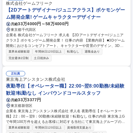
株式会社ゲームフリーク
【2Dアートデザイナー/ジュニアクラス】ポケモンゲー
ム開発企業! ゲームキャラクターデザイナー
33万4000円～58万4000円
月給
東京都千代田区
企業名 株式会社ゲームフリーク 求人名 【2Dアートデザイナー/ジュニア
クラス】ポケモンゲーム開発企業！ 仕事の内容 【業務内容】 ■3Dゲーム
開発におけるコンセプトアート、キャラクターや背景のデザイン、3Dモ
デルを制作するための設定画の制作等。 【支給実績に基づく開発部モデル
業界未経験歓迎
年間休日120日以上
転勤なし
退職金あり
年収】 ＜ディレクター＞ ～約2,300万円 ＜セクションディレクター＞ ～
完全週休2日制
土日祝休み
約1,800万円 ・30代半ば：1,800万円 ・30代前半：1,500万円 募集職種
【2Dアートデザイナー/ジュニアクラス】ポケモンゲーム開発企業！
正社員
東京海上アシスタンス株式会社
夜勤専任【オペレーター職】22:00~翌8:00勤務/未経験
歓迎!転勤なし インバウンドコールスタッフ
33万3377円
月給
東京都新宿区
企業名 東京海上アシスタンス株式会社 求人名 夜勤専任【オペレーター
職】22：00～翌8：00勤務/未経験歓迎！転勤なし 仕事の内容 東京海上G
で年間100万件を超えるお客様に対応する当社にて東京海上グループの自
動車保険加入者からの車に関するトラブル（自動車事故や故障等）のお電
業界未経験歓迎
年間休日120日以上
資格取得支援あり
話に対応していただきます。 【詳細】自動車の故障や事故に遭われたお客