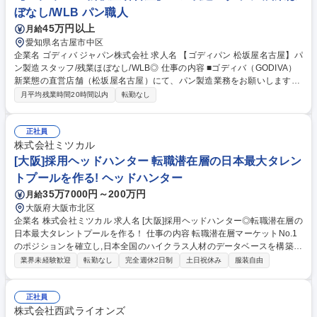
ぼなし/WLB パン職人
45万円以上
月給
愛知県名古屋市中区
企業名 ゴディバ ジャパン株式会社 求人名 【ゴディパン 松坂屋名古屋】パ
ン製造スタッフ/残業ほぼなし/WLB◎ 仕事の内容 ■ゴディバ（GODIVA）
新業態の直営店舗（松坂屋名古屋）にて、パン製造業務をお願いします。
業務の流れやコツはイチから丁寧に教えますので、安心してご就業できま
月平均残業時間20時間以内
転勤なし
す。 【具体的な業務内容】 ■パンの販売接客業務全般 ■生地作り、生成、
焼き上げ ■商品の梱包、品出し、陳列 ■店内の飾りつけ、売り場作り など
ゴディバの新業態である当店は、充実した設備のキッチンを備えています
正社員
ので、出来立ての商品が楽しめることはもちろんのこと、その場で作り上
株式会社ミツカル
げる商品の数々はとても魅力的です。 募集職種 【ゴディパン 松坂屋名古
[大阪]採用ヘッドハンター 転職潜在層の日本最大タレン
屋】パン製造スタッフ/残業ほぼなし/WLB◎
トプールを作る! ヘッドハンター
35万7000円～200万円
月給
大阪府大阪市北区
企業名 株式会社ミツカル 求人名 [大阪]採用ヘッドハンター◎転職潜在層の
日本最大タレントプールを作る！ 仕事の内容 転職潜在層マーケットNo.1
のポジションを確立し,日本全国のハイクラス人材のデータベースを構築,
そのデータとM&A事業を掛け合わせたサーチファーム等も視野に入れた事
業界未経験歓迎
転勤なし
完全週休2日制
土日祝休み
服装自由
業展開を構想している中,ヘッドハンター として活躍いただく方を募集し
ます！ 【詳細】■クライアントが求めるスキルや経験を持った人材を“ピン
ポイント”でアプローチし,新たなキャリアを提示していく仕事です。■クラ
正社員
イアントは経営層,ターゲットは大手企業の役職層です。■そういった方々
株式会社西武ライオンズ