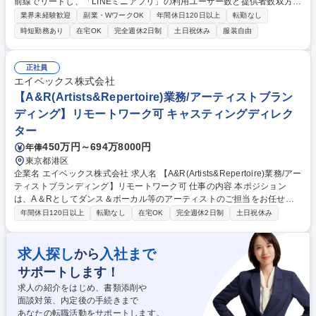
前線でリードし、「LINEミニアプリ」の利用ユーザー数と提供者数双方の
最大化をするための事業企画およびその実行推進を担当します。具体的に
業界未経験歓迎
副業・WワークOK
年間休日120日以上
転勤なし
は、市場分析や仮説検証を通じて、ユーザーおよび ゲームパブリッシャー
時短勤務あり
在宅OK
完全週休2日制
土日祝休み
服装自由
など事業者に必要とされる機能や仕組みを企画し、実行計画の策定を主導
します。【詳細】■担当領域の中長期的な成長および収益性の向上に向け
た戦略の立案・企画・推進■PMF検証の推進および年間数百億規模のメガ
正社員
ヒット創出に向けたGTM・アライアンス戦略の策定■プロジェクトのKPI
エイベックス株式会社
構築からグロースまで一気通貫で企画を実行■データの可視化や分析、調
【A&R(Artists&Repertoire)業務/アーティストブラン
査 等 募集職種 【事業企画/LINEミニアプリ（ゲーム領域）】LINEヤフー
ディング】リモートワーク可 キャスティングディレク
における最注力事業
ター
450万円～694万8000円
年俸
東京都港区
企業名 エイベックス株式会社 求人名 【A&R(Artists&Repertoire)業務/アー
ティストブランディング】リモートワーク可 仕事の内容 本ポジション
は、A＆Rとしてダンス＆ボーカル等のアーティストのご担当をお任せい
たします。担当アーティストにおけるブランディング戦略立案から実行ま
年間休日120日以上
転勤なし
在宅OK
完全週休2日制
土日祝休み
で全般を実施いただきます。 【詳細】■楽曲選定、コンセプト設計、プロ
モーション企画など一気通貫で推進 ■アーティストの価値を最大化するた
めの企画立案とプロジェクト推進 ■リリースに関する宣伝プランニング ■
求人探し
入社まで
から
ヴィジュアルコンテンツのディレクション（MV・ジャケット・ライヴ映
サポートします！
像等の制作進行） ■リリースに伴う社内編成、素材管理、各部署とのコミ
ュニケーション ※ご経験や適性を鑑みて担当アーティストは決定 募集職
求人の紹介をはじめ、書類添削や
種 【A&R(Artists&Repertoire)業務/アーティストブランディング】リモー
面談対策、内定後の手続きまで
トワーク可
あなたの転職活動をサポートします。