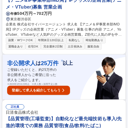
【アニメ&IP事業本部/MD局】IPグッズの企画営業(アニ
化、DX推進 募集職種 ★応募に迷われた方★【品質保証/オープンポジショ
ン】在宅可×フレックス有
メ・VTuber)募集 営業企画
504万円～702万円
年俸
東京都渋谷区
企業名 株式会社サイバーエージェント 求人名 【アニメ＆IP事業本部/MD
局】IPグッズの企画営業（アニメ・VTuber）募集 仕事の内容 アニメ、Yo
uTuber、VTuberなど人気IPのグッズ企画営業職。Z世代に人気のIPを中心
に、食玩、くじ、タイアップイベント、アパレルコラボまで、ファンのニ
副業・WワークOK
年間休日120日以上
転勤なし
時短勤務あり
ーズに応える商品の企画・開発をお任せします。 【具体的な業務】 IPを
退職金あり
在宅OK
完全週休2日制
土日祝休み
服装自由
活用した玩具菓子や雑貨をはじめとするグッズやイベントの開発・企画を
担当。 版元（IPホルダー）への営業やプロジェクトマネジメント、書き下
ろしイラストのディレクション、商品内容の決定、マーケティング、流通
※
非公開求人
25
万件
は
以上
戦略の立案、予算管理まで、幅広く裁量を持って推進していただきます。
ご登録いただくと、約
25
万件の
募集職種 【アニメ＆IP事業本部/MD局】IPグッズの企画営業（アニメ・VT
非公開求人からご希望に沿った
uber）募集
求人をご紹介します。
※
2026年3月31日時点 ※求人数＝採用予定人数
登録して求人を紹介してもらう
正社員
日清食品株式会社
【品質管理(工場監査)】自動化など最先端技術も導入/先
進的環境での業務 品質管理(食品/飲料/たばこ)