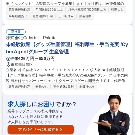
器（ヘルメット）の製造スタッフを募集します！入社後は、医療機器の製
造工程や道具の使い方について、先輩が丁寧に指導します。未経験の方で
業界未経験歓迎
年間休日120日以上
月平均残業時間20時間以内
転勤なし
も安心してスタートできる環境です。 【主な仕事内容】 ■スプレーガンを
時短勤務あり
完全週休2日制
土日祝休み
服装自由
用いた塗装■3Dプリンターからの製品取り出し及び磨き ■製品の組立■製
造に関する検品■在庫管理 など 【こんな方におすすめ】 アクセサリー
や、プラモデルなどを制作したことがある方は大歓迎！ もちろん、ものづ
正社員
くりが好きな方や、細かい作業が得意な方、モクモク作業が好きな方にも
株式会社Colorful Palette
おすすめです！！ 募集職種 【製造スタッフ】赤ちゃん用ヘルメット/土日
未経験歓迎【グッズ生産管理】福利厚生・手当充実 /Cy
祝休み・夜勤なし/
berAgentグループ 生産管理
426万円～650万円
年俸
東京都目黒区
企業名 株式会社Ｃｏｌｏｒｆｕｌ Ｐａｌｅｔｔｅ 求人名 ★未経験歓迎
【グッズ生産管理】福利厚生・手当充実◎/CyberAgentグループ 仕事の内
容 当社はサイバーエージェントグループのゲーム開発会社です。代表作で
ある『プロジェクトセカイ カラフルステージ！ feat. 初音ミク』の開発・
業界未経験歓迎
転勤なし
完全週休2日制
土日祝休み
運営をしています。そんな当社にて《グッズ生産管理》を募集します！ キ
ャラクターグッズの製造・納品まで、見積調整や価格・納期交渉、工場選
定を含め一貫して携わっていただきます。 【具体的には】■グッズの見積
求人探し
お困り
に
ですか？
もり・入稿・納品までの一連の業務 ■サプライヤーハンドリングやコス
業界トップクラスの求人件数から
ト・納期の交渉 ■発注書・請求書の対応や商品企画・製造ライン調整 募集
あなたの力を最大限に発揮できる
職種 ★未経験歓迎【グッズ生産管理】福利厚生・手当充実◎/CyberAgent
求人探しをお手伝いします。
グループ
アドバイザーに相談する