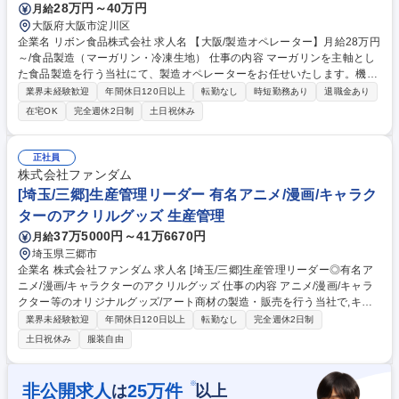
28万円～40万円
月給
大阪府大阪市淀川区
企業名 リボン食品株式会社 求人名 【大阪/製造オペレーター】月給28万円
～/食品製造（マーガリン・冷凍生地） 仕事の内容 マーガリンを主軸とし
た食品製造を行う当社にて、製造オペレーターをお任せいたします。機械
操作と品質管理を通じて、製品の安定生産を支える重要な役割を担ってい
業界未経験歓迎
年間休日120日以上
転勤なし
時短勤務あり
退職金あり
ただきます。 ■製造ラインのオペレーション・管理 マーガリンおよび冷凍
在宅OK
完全週休2日制
土日祝休み
パイ生地製造の機械運用・監視、製品品質チェック ■包装ラインの機械オ
ペレーション 製品の梱包・パッケージング業務の指示出しおよび品質管理
■日報作成・原料準備・翌日以降の製造計画サポート ■製造機械の定期ク
正社員
リーニングと部品の分解・洗浄 募集職種 【大阪/製造オペレーター】月給
株式会社ファンダム
28万円～/食品製造（マーガリン・冷凍生地）
[埼玉/三郷]生産管理リーダー 有名アニメ/漫画/キャラク
ターのアクリルグッズ 生産管理
37万5000円～41万6670円
月給
埼玉県三郷市
企業名 株式会社ファンダム 求人名 [埼玉/三郷]生産管理リーダー◎有名ア
ニメ/漫画/キャラクターのアクリルグッズ 仕事の内容 アニメ/漫画/キャラ
クター等のオリジナルグッズ/アート商材の製造・販売を行う当社で,キャ
ラクターグッズ(主にアクリル製品)の生産管理リーダーとして,ご活躍いた
業界未経験歓迎
年間休日120日以上
転勤なし
完全週休2日制
だく方を募集します！ 【詳細】製造スケジュールの設計/自社(外注先)との
土日祝休み
服装自由
調整/品質チェック/原価管理等,商品が適切な品質とスケジュールで納品さ
れるまでの工程を一貫して管理いただきます。※詳細は「その他労働条件
の備考」に記載 【入社後の流れ】まずは当社の製造フローや基本的な知識
※
非公開求人
25
万件
は
以上
を習得していただきます。その後,徐々に業務をお任せし,アクリルグッズ