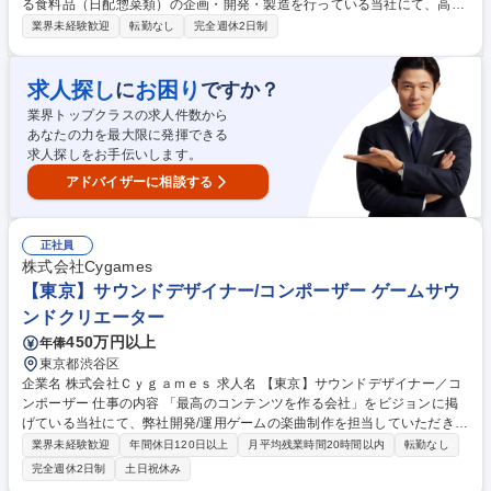
る食料品（日配惣菜類）の企画・開発・製造を行っている当社にて、高品
質な食を提供するための製造管理業務全般をお任せいたします。未経験か
業界未経験歓迎
転勤なし
完全週休2日制
らでも着実に成長できる環境があります。 ■衛生管理、生産工数や原材
料・在庫等の計数管理 ■客先からのクレーム管理・対応、安全な製造のた
めの設備管理 ■現場スタッフの人材教育、現場管理・生産業務全般 ■入社
求人探し
お困り
に
ですか？
後は先輩社員のサポートのもと、段階的に業務を習得していただきます。
業界トップクラスの求人件数から
ゆくゆくは製造現場のコアメンバーとしてのご活躍を期待しております。
あなたの力を最大限に発揮できる
【業務内容の変更範囲】当社の指定する業務 募集職種 大田区【製造管
求人探しをお手伝いします。
理】空港向け食品/未経験歓迎/シフト制勤務
アドバイザーに相談する
正社員
株式会社Cygames
【東京】サウンドデザイナー/コンポーザー ゲームサウ
ンドクリエーター
450万円以上
年俸
東京都渋谷区
企業名 株式会社Ｃｙｇａｍｅｓ 求人名 【東京】サウンドデザイナー／コ
ンポーザー 仕事の内容 「最高のコンテンツを作る会社」をビジョンに掲
げている当社にて、弊社開発/運用ゲームの楽曲制作を担当していただきま
す。社外への制作依頼や管理・ディレクション業務をお任せすることもご
業界未経験歓迎
年間休日120日以上
月平均残業時間20時間以内
転勤なし
ざいます。 【関連記事】・STAFF VOICE:『チャレンジできる環境のある
完全週休2日制
土日祝休み
会社。』 https://magazine.cygames.co.jp/staffvoice/7355 【歓迎】・オー