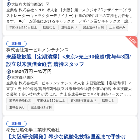
大阪府大阪市西淀川区
企業名 株式会社ＳＮＫ 求人名 【大阪】第一スタジオ 2Dデザイナー(イラ
ストレーター/キャラクターデザイナー) 仕事の内容 以下の業務をお任せし
ます。 ■ゲーム開発におけるキャラクターデザイン及びキャラクター設定
資料の制作 ■デモシーン等の絵コンテ・イラストの制作 ■販促用イラスト
年間休日120日以上
転勤なし
退職金あり
完全週休2日制
土日祝休み
の制作（ポスターやSNS用イラスト等） ■外部協力会社との対応（発注物
のフィードバックや連絡窓口等） ■リードの補佐及び後進の育成 募集職種
【大阪】第一スタジオ 2Dデザイナー(イラストレーター/キャラクターデザ
正社員
イナー)
株式会社第一ビルメンテナンス
未経験歓迎【定期清掃】<東京>売上90億超/賞与年3回/
設立以来無借金経営 清掃スタッフ
24万円～45万円
月給
東京都品川区
企業名 株式会社第一ビルメンテナンス 求人名 未経験歓迎【定期清掃】＜
東京＞売上90億超/賞与年3回/設立以来無借金経営 仕事の内容 全国技能大
会優勝！高い技術力が選ばれ、売上高成長中につき4年連続ベースアップ
実現！当社の担当するマンションやオフィスビルのエントランスや共用廊
業界未経験歓迎
年間休日120日以上
資格取得支援あり
転勤なし
下の定期清掃業務をお任せします。 【詳細】ポリッシャー等の専門機械や
退職金あり
完全週休2日制
特殊洗剤を用いての清掃業務。(2～3名1チームで1日1～2件程度)【教育環
境】研修センターで基礎知識や専門機械の使用方法を学び、先輩に同行し
ながら様々な現場でのご経験を積んでいただき独り立ちを目指します。
正社員
【キャリアパス】希望に合わせて管理職、又は専門職を目指すことが可
泰光油脂化学工業株式会社
能。現場経験を積み1～3年後には営業所の”所長”というのが当社の標準的
【大阪/研究開発】希少な硫酸化技術/量産まで手掛け
なキャリアパスになっています。 募集職種 未経験歓迎【定期清掃】＜東