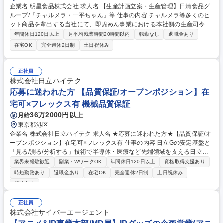
企業名 明星食品株式会社 求人名 【生産計画立案・生産管理】日清食品グ
ループ/『チャルメラ・一平ちゃん』等 仕事の内容 チャルメラ等多くのヒ
ット商品を輩出する当社にて、即席めん事業における本社側の生産司令塔
として、生産管理領域の業務推進をお任せ。全国の食卓へ安心を届けるた
年間休日120日以上
月平均残業時間20時間以内
転勤なし
退職金あり
めに生産の最適化を支える核となる役割です。 【詳細】 ■生産計画の立案
在宅OK
完全週休2日制
土日祝休み
業務 ■生産工場管理業務 ■生産工場（東日本明星・神戸工場・ユニ・スタ
ー等）との連絡・連携業務 ■基幹システム（SAP等）のマスター管理業務
募集職種 【生産計画立案・生産管理】日清食品グループ/『チャルメラ・
正社員
一平ちゃん』等
株式会社日立ハイテク
応募に迷われた方 【品質保証/オープンポジション】在
宅可×フレックス有 機械品質保証
36万2000円以上
月給
東京都港区
企業名 株式会社日立ハイテク 求人名 ★応募に迷われた方★【品質保証/オ
ープンポジション】在宅可×フレックス有 仕事の内容 日立Gの安定基盤と
「見る/測る/分析する」技術で半導体・医療など先端領域を支える日立ハ
イテクにて品質保証のご経験お持ちな方に品質保証業務をお任せ。中小企
業界未経験歓迎
副業・WワークOK
年間休日120日以上
資格取得支援あり
業にて品質保証の幅広い工程に携わっていた方歓迎。 【具体的な業務内
時短勤務あり
退職金あり
在宅OK
完全週休2日制
土日祝休み
容】※その他労働条件備考もご確認ください。 ■設計開発フェーズでの設
服装自由
計レビュー、品質要求・評価観点の策定 ■試験・検査計画の立案、出荷判
定、工程監視、不適合是正の推進 ■市場不具合・顧客指摘の原因解析、再
正社員
発防止、横展開活動 ■製造・設計・調達・サービス部門と連携した品質改
株式会社サイバーエージェント
善、監査対応 ■担当製品や購入品・サプライヤーに対する品質企画、標準