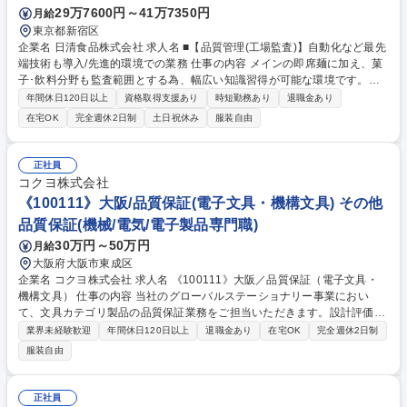
29万7600円～41万7350円
月給
東京都新宿区
企業名 日清食品株式会社 求人名 ■【品質管理(工場監査)】自動化など最先
端技術も導入/先進的環境での業務 仕事の内容 メインの即席麺に加え、菓
子･飲料分野も監査範囲とする為、幅広い知識習得が可能な環境です。新
規事業や海外事業の案件にも携われる可能性もあり、グローバルに活躍し
年間休日120日以上
資格取得支援あり
時短勤務あり
退職金あり
たい方にもおすすめな求人です。 【具体的な業務内容】 ■グループ各工場
在宅OK
完全週休2日制
土日祝休み
服装自由
の業務管理・監査 ■各工場へのパトロールによる安全衛生・品質管理体制
の監査、指導 ■検査機器等の導入による労働安全、品質管理体制強化のた
めの提案 ■各工場新規設備導入時の監査、指導 ■新工場導入時の監査業務
正社員
等 募集職種 ■【品質管理(工場監査)】自動化など最先端技術も導入/先進的
コクヨ株式会社
環境での業務
《100111》大阪/品質保証(電子文具・機構文具) その他
品質保証(機械/電気/電子製品専門職)
30万円～50万円
月給
大阪府大阪市東成区
企業名 コクヨ株式会社 求人名 《100111》大阪／品質保証（電子文具・
機構文具） 仕事の内容 当社のグローバルステーショナリー事業におい
て、文具カテゴリ製品の品質保証業務をご担当いただきます。設計評価、
量産移行時の品質づくり、市場不具合への対応まで、品質保証の中核業務
業界未経験歓迎
年間休日120日以上
退職金あり
在宅OK
完全週休2日制
を幅広く担います。 【詳細】◆商品開発段階でのリスク予見と防止策の提
服装自由
案、目標品質の実現性の予見よび防止策の提案◆目標品質の実現性評価、
および具体策の提案 ◆製造段階における要求品質実現に向けた品質確認、
改善推進◆市場クレームに対する顧客対応、原因分析、改善策の策定・実
正社員