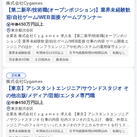
株式会社Cygames
【第二新卒/技術職(オープンポジション)】業界未経験歓
迎/自社ゲーム/WEB面接 ゲームプランナー
450万円以上
年俸
東京都渋谷区
企業名 株式会社Ｃｙｇａｍｅｓ 求人名 【第二新卒/技術職(オープンポジ
ション)】業界未経験歓迎/自社ゲーム/WEB面接 仕事の内容 ゲーム開発エ
ンジニアのほか、インフラエンジニアや社内システムの運用保守エンジニ
アなど、最高のコンテンツ作りを支える技術職の方を募集しています。第
業界未経験歓迎
年間休日120日以上
月平均残業時間20時間以内
転勤なし
二新卒向けの研修制度もあり、未経験から挑戦できる土壌が 整っていま
完全週休2日制
土日祝休み
服装自由
す。Cygamesで、あなたが本当にやりたかった仕事に挑戦してみません
か？ 1,配属チーム／職種例 ＜ゲーム開発＞■ゲーム開発エンジニア／サー
バーサイド■ゲーム開発エンジニア／クライアントサイド■テクニカルアー
正社員
ティスト／東京 ※他にも募集中のポジションはございますので、面接では
株式会社Cygames
ご希望と適性にマッチしたポジションをご案内いたします。 募集職種
【東京】アシスタントエンジニア/サウンドスタジオ そ
【第二新卒/技術職(オープンポジション)】業界未経験歓迎/自社ゲーム/WE
の他出版/メディア/芸能/エンタメ専門職
B面接
450万円以上
年俸
東京都渋谷区
企業名 株式会社Ｃｙｇａｍｅｓ 求人名 【東京】アシスタントエンジニア
／サウンドスタジオ 仕事の内容 社内スタジオの立ち上げ、撤収、外部エ
ンジニアへのフォローといったスタジオのテクニカルサポートを行うスタ
ッフを募集します。 各種イベントの配信、PA等のエンジニア作業もお任
業界未経験歓迎
年間休日120日以上
月平均残業時間20時間以内
転勤なし
せします。 募集職種 【東京】アシスタントエンジニア／サウンドスタジ