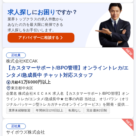
管理体制の維持／向上■製造スケジュールの立案、進捗・在庫管理■スタッ
フの育成、シフト管理、労務管理■設備の保守・点検、安全管理 募集職種
求人探し
お困り
に
ですか？
【製造責任者候補】クラフトビール醸造 老舗酒造×ベテランブリュワー募
業界トップクラスの求人件数から
集
あなたの力を最大限に発揮できる
求人探しをお手伝いします。
アドバイザーに相談する
正社員
株式会社KECAK
【カスタマーサポート/BPO管理】オンライントレカ/エ
ンタメ/急成長中 チャット対応スタッフ
41万6000円以上
月給
東京都中央区
企業名 株式会社ＫＥＣＡＫ 求人名 【カスタマーサポート/BPO管理】オン
ライントレカ/エンタメ/急成長中★ 仕事の内容 当社は、オリパワン（オリ
ジナルパッケージ型トレカガチャのオンラインサービス）を開発・提供し
ています。「エンタメ×デジタル」の領域で日本一を目指す当社にて《カ
業界未経験歓迎
年間休日120日以上
転勤なし
完全週休2日制
スタマーサポート/BPO管理》を募集します！ 社内CSチームの一員として
BPO（外部委託先）の管理・育成をご担当。品質管理や教育、社内連携を
通じサービス品質向上を担います。 【具体的には】■BPO先との定期連
正社員
携・情報同期 ■業務マニュアル・対応フロー共有・更新 ■対応品質モニタ
サイボウズ株式会社