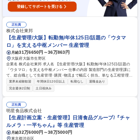
登録してサポートを受ける
正社員
株式会社東邦
【生産管理/大阪】転勤無/年休125日/話題の「ウタマ
ロ」を支える中枢メンバー 生産管理
31万6650円～36万863円
月給
大阪府大阪市生野区
企業名 株式会社東邦 求人名 【生産管理/大阪】転勤無/年休125日/話題の
「ウタマロ」を支える中枢メンバー 仕事の内容 製造部門の生産管理課に
て、総合職として生産管理･購買･物流まで幅広く担当。単なる工程管理に
留まらず、原料調達から製品がお客様に届くまでのフローを一気通貫でコ
業界未経験歓迎
年間休日120日以上
転勤なし
退職金あり
ントロールしブランドの安定供給を支えます。 生産管理部門は生産管理、
完全週休2日制
土日祝休み
購買、物流が主な業務となります。 ■原価管理、工程管理、購買管理 ■月
次生産計画の立案 ■物流のコントロール、在庫最適化 「みんなで良いモノ
を作っていこう」という風通しの良い社風が自慢。少数精鋭のため、自分
正社員
の担当業務がどう役立っているかがダイレクトに伝わり、強い責任感と達
明星食品株式会社
成感を得られる環境です。改善提案も大歓迎の自由度があります。 募集職
【生産計画立案・生産管理】日清食品グループ/『チャ
種 【生産管理/大阪】転勤無/年休125日/話題の「ウタマロ」を支える中枢
ルメラ・一平ちゃん』等 生産管理
メンバー
32万6000円～38万5000円
月給
東京都渋谷区