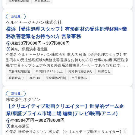
完全週休2日制
土日祝休み
オ
正社員
ケルヒャージャパン株式会社
横浜【受注処理スタッフ】有形商材の受注処理経験×業
務改善意識をお持ちの方 営業事務
33万9000円～39万6000円
月給
神奈川県横浜市港北区
企業名 ケルヒャージャパン株式会社 求人名 横浜【受注処理スタッフ】有
形商材の受注処理経験×業務改善意識をお持ちの方◎ 仕事の内容 高圧洗浄
機で世界トップシェアを誇る外資系清掃機器メーカーである当社にて、業
務用製品・家庭用製品の受注処理業務をお任せします。 【1日の受注処理
業界未経験歓迎
年間休日120日以上
資格取得支援あり
転勤なし
件数】■業務用製品：50件～100件/人（繁忙期は+100件/人、主に3月、9
退職金あり
在宅OK
完全週休2日制
土日祝休み
月）■家庭用製品：150件～200件/人（繁忙期は+100件/人、主に11月末～
1月中旬） 【繁忙期】■業務用製品3月、9月 ■家庭用製品12月～1月上旬
【研修体系】■本社：オリエンテーション3日間 ■各業務：OJT（1.5か月
正社員
～2か月） 募集職種 横浜【受注処理スタッフ】有形商材の受注処理経験×
株式会社ネクソン
業務改善意識をお持ちの方◎
【クリエイティブ動画クリエイター】世界的ゲーム企
業/東証プライム市場上場 編集(テレビ/映画/アニメ)
504万円～802万8000円
年俸
東京都港区
企業名 株式会社ネクソン 求人名 【クリエイティブ動画クリエイター】世