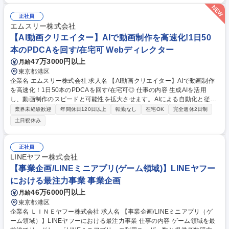
ケストラなどの生楽器音源の収録経験 【求める人物像】・ゲーム全般が好
きでやりこんでいる方・ゲームや映像における音楽全般に精通している
正社員
方・忍耐強く音楽作りの出来る方・自分の音楽性を持っている方 募集職種
エムスリー株式会社
【東京】サウンドデザイナー／コンポーザー
【AI動画クリエイター】AIで動画制作を高速化!1日50
本のPDCAを回す/在宅可 Webディレクター
47万3000円以上
月給
東京都港区
企業名 エムスリー株式会社 求人名 【AI動画クリエイター】AIで動画制作
を高速化！1日50本のPDCAを回す/在宅可◎ 仕事の内容 生成AIを活用
し、動画制作のスピードと可能性を拡大させます。AIによる自動化と従来
の制作のハイブリッドで、大量・高速・高品質な動画施策の高速PDCAサ
業界未経験歓迎
年間休日120日以上
転勤なし
在宅OK
完全週休2日制
イクルを回し、ビジネス成果への貢献を目指します。 AIエージェントに定
土日祝休み
型作業を任せ、「何を・なぜ作るか」の判断と企画に集中する新しい制作
スタイルを担います。 ■AI・自動化を用いた動画制作ワークフローの設計
と最適化 ■事業部門への動画活用提案 ■生成AIを用いた動画コンテンツ企
正社員
画・制作・効果検証 ■AIによるシナリオ・クリップ・音声・字幕の生成や
LINEヤフー株式会社
制作管理 ※1日50本規模の体制を構築し、仮説検証と改善を行います。 募
【事業企画/LINEミニアプリ(ゲーム領域)】LINEヤフー
集職種 【AI動画クリエイター】AIで動画制作を高速化！1日50本のPDCA
における最注力事業 事業企画
を回す/在宅可◎
46万6000円以上
月給
東京都港区
企業名 ＬＩＮＥヤフー株式会社 求人名 【事業企画/LINEミニアプリ（ゲ
ーム領域）】LINEヤフーにおける最注力事業 仕事の内容 ゲーム領域を最