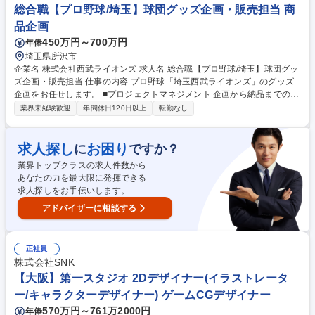
に対して,今後のキャリアの展望を伺いながら,紹介予定の企業が合致して
総合職【プロ野球/埼玉】球団グッズ企画・販売担当 商
いればご紹介を差し上げ,クライアントとのマッチングを創出します。 募
品企画
集職種 [大阪]採用ヘッドハンター◎転職潜在層の日本最大タレントプール
450万円～700万円
年俸
を作る！
埼玉県所沢市
企業名 株式会社西武ライオンズ 求人名 総合職【プロ野球/埼玉】球団グッ
ズ企画・販売担当 仕事の内容 プロ野球「埼玉西武ライオンズ」のグッズ
企画をお任せします。 ■プロジェクトマネジメント 企画から納品までのス
ケジュールやコストの進行管理を行い、確実な商品化を実現します。 ■マ
業界未経験歓迎
年間休日120日以上
転勤なし
ーケティング視点でのコンセプト立案 ファンの購買データや世の中のトレ
ンドを分析し、既存ファンが喜ぶ商品や、新たに開拓したい顧客層に刺さ
る商品の方向性・コンセプトを立案します。 ■外部パートナーとの連携・
求人探し
お困り
に
ですか？
ディレクション コンセプトや要望を協力メーカーやデザイナーへ的確に伝
業界トップクラスの求人件数から
え、デザイン案の作成や仕様検討を進めます。 募集職種 総合職【プロ野
あなたの力を最大限に発揮できる
球/埼玉】球団グッズ企画・販売担当
求人探しをお手伝いします。
アドバイザーに相談する
正社員
株式会社SNK
【大阪】第一スタジオ 2Dデザイナー(イラストレータ
ー/キャラクターデザイナー) ゲームCGデザイナー
570万円～761万2000円
年俸