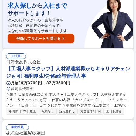
揮していただけます。 募集職種 【イラストレーター】リモート相談可/土
求人探し
入社まで
から
日祝休み/ITスタートアップ企業
サポートします！
求人の紹介をはじめ、書類添削や
面談対策、内定後の手続きまで
あなたの転職活動をサポートします。
登録してサポートを受ける
正社員
日清食品株式会社
【工場人事スタッフ】人材派遣業界からキャリアチェン
ジも可! 福利厚生/労務/給与管理人事
29万3700円～37万3500円
月給
静岡県焼津市
企業名 日清食品株式会社 求人名 ■【工場人事スタッフ】人材派遣業界か
らキャリアチェンジも可！ 仕事の内容 「カップヌードル」「チキンラー
メン」「日清ラ王」日本を代表する即席麺を製造する工場にて、工場の事
務課にて、工場の円滑な運営及び事務業務の改善に貢献に期待をします。
年間休日120日以上
転勤なし
退職金あり
完全週休2日制
土日祝休み
【具体的には】 ■工場従業員採用業務（臨時従業員採用面接/入社時研修業
務/派遣会社対応等） ■安全衛生関連業務（従業員向け安全教育/安全関連
各種書類作成/工場内安全パトロール及び改善活動等） ■従業員勤怠月次確
契約社員
認業務 ■庶務業務（来客対応/従業員相談対応/備品管理/共有部分設備管
株式会社宝塚歌劇団