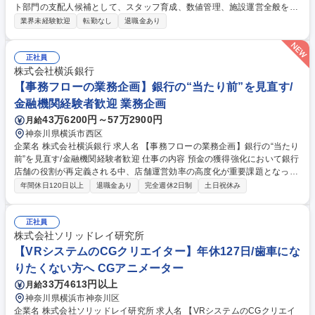
ト部門の支配人候補として、スタッフ育成、数値管理、施設運営全般を担
います。44年の歴史を土台に、現代に合わせたサービス刷新や販売戦略の
業界未経験歓迎
転勤なし
退職金あり
立案など、経営に近い視点でホテルの価値を高めてください。 ●フロント
部門・施設全体の統括管理 ●スタッフの採用・教育・シフト管理 ●売上管
理およびレベニューマネジメント ●OTA（予約サイト）管理・販売促進プ
正社員
ランの企画 ●旅行代理店との折衝・渉外業務 募集職種 【新大阪/ホテル支
株式会社横浜銀行
配人候補】社長直下で裁量権◎/シフト制/転勤無/WEB面接可
【事務フローの業務企画】銀行の“当たり前”を見直す/
金融機関経験者歓迎 業務企画
43万6200円～57万2900円
月給
神奈川県横浜市西区
企業名 株式会社横浜銀行 求人名 【事務フローの業務企画】銀行の“当たり
前”を見直す/金融機関経験者歓迎 仕事の内容 預金の獲得強化において銀行
店舗の役割が再定義される中、店舗運営効率の高度化が重要課題となって
おり、現在、チャネル戦略を部門横断で推進しています 本戦略をリード
年間休日120日以上
退職金あり
完全週休2日制
土日祝休み
し、変革を加速できる企画力・行動力を備えた即戦力人材を募集します。
具体的には、「店頭タブレット活用」「ペーパーレス化」「キャッシュレ
ス化」「自動処理・リアルタイム本部集中」を軸に、事務効率化と二線業
正社員
務の削減を推進。業務プロセスの簡素化・システム化に向けた企画立案を
株式会社ソリッドレイ研究所
担います。 募集職種 【事務フローの業務企画】銀行の“当たり前”を見直
【VRシステムのCGクリエイター】年休127日/歯車にな
す/金融機関経験者歓迎
りたくない方へ CGアニメーター
33万4613円以上
月給
神奈川県横浜市神奈川区
企業名 株式会社ソリッドレイ研究所 求人名 【VRシステムのCGクリエイ