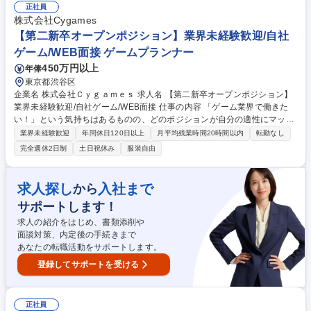
含め一貫して携わっていただきます。 【具体的には】■グッズの見積も
正社員
り・入稿・納品までの一連の業務 ■サプライヤーハンドリングやコスト・
株式会社Cygames
納期の交渉 ■発注書・請求書の対応や商品企画・製造ライン調整 募集職種
【第二新卒オープンポジション】業界未経験歓迎/自社
【グッズ生産管理】エンタメ/福利厚生・手当充実◎/CyberAgentグループ
ゲーム/WEB面接 ゲームプランナー
450万円以上
年俸
東京都渋谷区
企業名 株式会社Ｃｙｇａｍｅｓ 求人名 【第二新卒オープンポジション】
業界未経験歓迎/自社ゲーム/WEB面接 仕事の内容 「ゲーム業界で働きた
い！」という気持ちはあるものの、どのポジションが自分の適性にマッチ
しているか悩んでいる方が対象となります！ 総合職（プランナー/データ
業界未経験歓迎
年間休日120日以上
月平均残業時間20時間以内
転勤なし
アナリストなど）、技術職（開発エンジニ ア/インフラエンジニアな
完全週休2日制
土日祝休み
服装自由
ど）、デザイン職（デザイナー/イラストレ ーターなど）等から、面接で
ご希望と適正にマッチしたポジションをご案内いたします。ゲームやエン
タメコンテンツが大好きで、「ゲーム業界の未来を自らの手で作りたい」
求人探し
入社まで
から
「最高のコンテンツを作るためには、何でもやる」という情熱に溢れた方
サポートします！
のご応募をお待ちしております。 募集職種 【第二新卒オープンポジショ
ン】業界未経験歓迎/自社ゲーム/WEB面接
求人の紹介をはじめ、書類添削や
面談対策、内定後の手続きまで
あなたの転職活動をサポートします。
登録してサポートを受ける
正社員