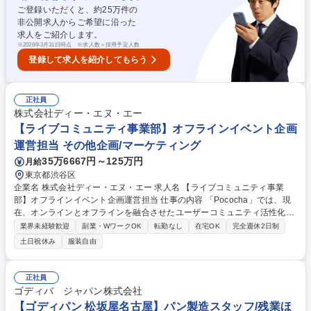
ご登録いただくと、約
25
万件の
製造部門の管理責任者として活躍いただきたいと考えています。 募集職種
非公開求人からご希望に沿った
[埼玉/三郷]生産管理リーダー◎有名アニメ/漫画/キャラクターのアクリルグ
求人をご紹介します。
ッズ
※
2026年3月31日時点 ※求人数＝採用予定人数
登録して求人を紹介してもらう
正社員
株式会社ディー・エヌ・エー
【ライブコミュニティ事業部】オフラインイベント企画
運営担当 その他企画/マーケティング
35万6667円～125万円
月給
東京都渋谷区
企業名 株式会社ディー・エヌ・エー 求人名 【ライブコミュニティ事業
部】オフラインイベント企画運営担当 仕事の内容 「Pococha」では、現
在、オンラインとオフラインを融合させたユーザーコミュニティ活性化に
注力しています。大規模なオフラインイベントの企画・運営をリードしつ
業界未経験歓迎
副業・WワークOK
転勤なし
在宅OK
完全週休2日制
つ、拡大する組織のマネジメントを担っていただけ る方を募集いたしま
土日祝休み
服装自由
す。イベントの企画設計から、情報発信（オウンドメディアやSNS等を活
用した発信、ユーザーに向けのオンライン・オフライン説明会や参加促進
のイベント等、 対個別ユーザー～対全ユーザーまで多様に発生）、イベン
正社員
ト本番の運営、参加ユーザー対応まで全てを一貫して対応いただきます。
ゴディバ ジャパン株式会社
募集職種 【ライブコミュニティ事業部】オフラインイベント企画運営担当
【ゴディパン 松坂屋名古屋】パン製造スタッフ/残業ほ