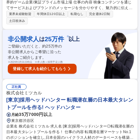
界的ゲーム企業/東証プライム市場上場 仕事の内容 映像コンテンツを通じ
てサービスおよびブランドのメッセージを分かりやすく、魅力的に伝える
インハウス映像編集職をお任せします。 ■Web動画、PV、プロモーション
業界未経験歓迎
年間休日120日以上
転勤なし
完全週休2日制
動画の編集 ■マーケティング/キャンペーン用映像制作 ■映像クオリティ管
土日祝休み
理および修正対応 ■社内関係者との連携・コミュニケーション 募集職種
【クリエイティブ動画クリエイター】世界的ゲーム企業/東証プライム市場
上場
※
非公開求人
25
万件
は
以上
ご登録いただくと、約
25
万件の
非公開求人からご希望に沿った
求人をご紹介します。
※
2026年3月31日時点 ※求人数＝採用予定人数
登録して求人を紹介してもらう
正社員
株式会社ミツカル
[東京]採用ヘッドハンター 転職潜在層の日本最大タレン
トプールを作る! ヘッドハンター
35万7000円以上
月給
東京都渋谷区
企業名 株式会社ミツカル 求人名 [東京]採用ヘッドハンター◎転職潜在層の
日本最大タレントプールを作る！ 仕事の内容 転職潜在層マーケットNo.1
のポジションを確立し,日本全国のハイクラス人材のデータベースを構築,