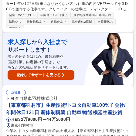
ター】年休127日/歯車になりたくない方へ 仕事の内容 VRワールドを３D
CGで創作する仕事です。クリエイターの仕事は、ディレクター、３Dモデ
リング、モーション付け、インタラクティブ設定などがメインになります
副業・WワークOK
年間休日120日以上
月平均残業時間20時間以内
が自分の得意な分野を伸ばしていただきます。 【具体的な業務内容】 お
転勤なし
時短勤務あり
退職金あり
完全週休2日制
土日祝休み
客様の要望するVRは多岐に渡ります。例えば、航空機内の空間設計、新
服装自由
設工場内での作業現場、 テーマパークでのエンタメシステム、大学キャン
パス内の空間共有、地方創生、博物館などなど様々です。最初の２年間は
求人探し
入社まで
から
先輩のアシスタントやVRオペレーションなどをしながらVRシステムの基
礎を学びプロを目指してもらいます。 募集職種 【VRシステムのCGクリ
サポートします！
エイター】年休127日/歯車になりたくない方へ
求人の紹介をはじめ、書類添削や
面談対策、内定後の手続きまで
あなたの転職活動をサポートします。
登録してサポートを受ける
正社員
トヨタ自動車羽村株式会社
【東京都羽村市】生産技術/トヨタ自動車100%子会社/
年間休日121日 新体制構築 自動車/輸送機器生産技術
32万6000円～44万5000円
月給
東京都羽村市
企業名 トヨタ自動車羽村株式会社 求人名 【東京都羽村市】生産技術/トヨ