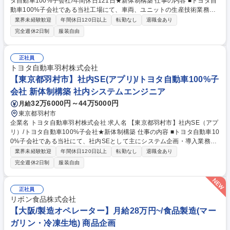
タ自動車100%子会社/年間休日121日★新体制構築 仕事の内容 ■トヨタ自
動車100%子会社である当社工場にて、車両、ユニットの生産技術業務を
お任せします。新車立上げや工程設計、生産性向上を通じ、競争力あるモ
業界未経験歓迎
年間休日120日以上
転勤なし
退職金あり
ノづくり体制の構築をお任せいたします。 【具体例】 ■新型車および既存
完全週休2日制
服装自由
車種の生産ライン立ち上げに向けた工程設計・設備仕様の策定 ■生産設備
（プレス・溶接・塗装・樹脂成形・組立・検査・足回り、ユニット部品な
ど）、工場・動力源設備の導入計画立案、設備メーカーとの折衝 ■生産性
正社員
向上・品質向上を目的としたライン改善、工法開発 ■IoT・デジタル技術を
トヨタ自動車羽村株式会社
活用したスマートファクトリー化の推進 募集職種 【東京都羽村市】生産
【東京都羽村市】社内SE(アプリ)/トヨタ自動車100%子
技術/トヨタ自動車100%子会社/年間休日121日★新体制構築
会社 新体制構築 社内システムエンジニア
32万6000円～44万5000円
月給
東京都羽村市
企業名 トヨタ自動車羽村株式会社 求人名 【東京都羽村市】社内SE（アプ
リ）/トヨタ自動車100%子会社★新体制構築 仕事の内容 ■トヨタ自動車10
0%子会社である当社にて、社内SEとして主にシステム企画・導入業務を
お任せします。新会社立上げに伴う体制強化の採用となります。将来的に
業界未経験歓迎
年間休日120日以上
転勤なし
退職金あり
は組織の中核を担っていただく想定です。 【詳細】 ■直接部門（設計/開
完全週休2日制
服装自由
発～生産）のシステム企画・開発・導入・運用 ■間接部門（経理・人事・
調達等）のシステム企画・開発・導入・運用 ■データ活用するためのシス
テム企画・開発・導入・運用 ■既存システム運用・保守の協力会社との連
正社員
携・調整 等 募集職種 【東京都羽村市】社内SE（アプリ）/トヨタ自動車1
リボン食品株式会社
00%子会社★新体制構築
【大阪/製造オペレーター】月給28万円~/食品製造(マー
ガリン・冷凍生地) 商品企画