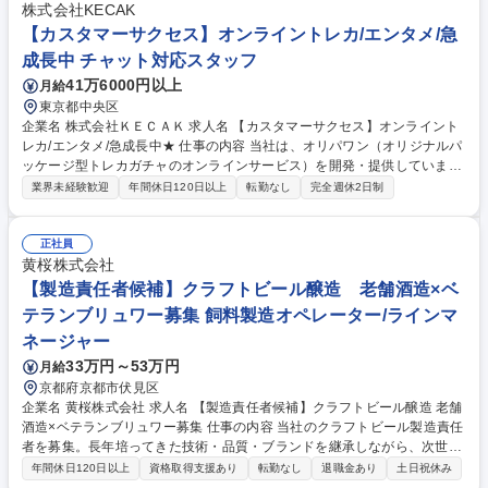
施◆海外工場での新製品立上げ支援、および製品の品質改善 募集職種 《1
株式会社KECAK
00111》大阪／品質保証（電子文具・機構文具）
【カスタマーサクセス】オンライントレカ/エンタメ/急
成長中 チャット対応スタッフ
41万6000円以上
月給
東京都中央区
企業名 株式会社ＫＥＣＡＫ 求人名 【カスタマーサクセス】オンライント
レカ/エンタメ/急成長中★ 仕事の内容 当社は、オリパワン（オリジナルパ
ッケージ型トレカガチャのオンラインサービス）を開発・提供していま
す。「エンタメ×デジタル」の領域で日本一を目指す当社にて《カスタマ
業界未経験歓迎
年間休日120日以上
転勤なし
完全週休2日制
ーサクセス》を募集します！ 問い合わせ対応をはじめ、FAQ整備や開発チ
ームとのプロダクト改善プロジェクトなど品質向上を推進します。 【仕事
の魅力】 急成長スタートアップで組織の立ち上げや仕組み化に挑める環境
正社員
です。 募集職種 【カスタマーサクセス】オンライントレカ/エンタメ/急成
黄桜株式会社
長中★
【製造責任者候補】クラフトビール醸造 老舗酒造×ベ
テランブリュワー募集 飼料製造オペレーター/ラインマ
ネージャー
33万円～53万円
月給
京都府京都市伏見区
企業名 黄桜株式会社 求人名 【製造責任者候補】クラフトビール醸造 老舗
酒造×ベテランブリュワー募集 仕事の内容 当社のクラフトビール製造責任
者を募集。長年培ってきた技術・品質・ブランドを継承しながら、次世代
のクラフトビール製造を牽引いただける方を求めています。 具体的には…
年間休日120日以上
資格取得支援あり
転勤なし
退職金あり
土日祝休み
■製造工程の管理（仕込み／発酵／熟成）および技術指導■品質管理・衛生