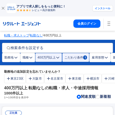
アプリで求人探しをもっと便利に！
インストール
レビュー高評価
無料
会員ログイン
/
/
転職・求人トップ
転勤なし
400万円以上
検索条件を設定する
勤務地
職種
400万円以上
こだわり条件
雇用形態
1
勤務地の追加設定を忘れていませんか？
東京23区
大阪市
名古屋市
東京都
横浜市
川崎
400万円以上 転勤なしの転職・求人・中途採用情報
1000
件以上
関連度順
新着順
1
〜
100
件目を表示中
正社員