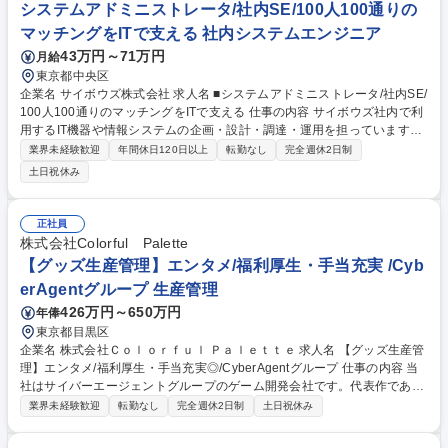
リング・SLA/KPI管理 ■トレーニング実施・フィードバック 【仕事の魅
システムアドミニストレータ/社内SE/100人100通りの
力】急成長組織でCSの仕組み化に挑戦でき、ユーザーの熱量を直に感じ
マッチングをITで支える 社内システムエンジニア
ながら体験価値向上に貢献できます。 募集職種 【カスタマーサポート/BP
43万円～71万円
月給
O管理】オンライントレカ/エンタメ/急成長中★
東京都中央区
企業名 サイボウズ株式会社 求人名 ■システムアドミニストレータ/社内SE/
100人100通りのマッチングをITで支える 仕事の内容 サイボウズ社内で利
用するIT機器や情報システムの企画・設計・調達・運用を担っています。
情報システムの設計、構築、運用保守及びセキュリティ対策等の導入提案
業界未経験歓迎
年間休日120日以上
転勤なし
完全週休2日制
や展開等のサービスを提供しています。 【業務内容】■サイボウズの働き
土日祝休み
方を支えるITシステムの設計/構築/運用保守■社内用IaaS/SaaS/Idpの設計/
構築/運用保守■社内用オンプレミスサーバーの設計・運用保守■拠点の構
築・増床に伴うIT設備の設計、構築、運用保守 ※当社の企業理念を実現す
正社員
るための社内環境づくり、つまり「チームワークあふれる“会社”を創る」
株式会社Colorful Palette
ために「いつでも、どこでも、誰とでも、最高の仕事ができるITを提供す
【グッズ生産管理】エンタメ/福利厚生・手当充実 /Cyb
る」をミッションとしています 募集職種 ■システムアドミニストレータ/
erAgentグループ 生産管理
社内SE/100人100通りのマッチングをITで支える
426万円～650万円
年俸
東京都目黒区
企業名 株式会社Ｃｏｌｏｒｆｕｌ Ｐａｌｅｔｔｅ 求人名 【グッズ生産管
理】エンタメ/福利厚生・手当充実◎/CyberAgentグループ 仕事の内容 当
社はサイバーエージェントグループのゲーム開発会社です。代表作である
『プロジェクトセカイ カラフルステージ！ feat. 初音ミク』の開発・運営
業界未経験歓迎
転勤なし
完全週休2日制
土日祝休み
をしています。そんな当社にて《グッズ生産管理》を募集します！ キャラ
クターグッズの製造・納品まで、見積調整や価格・納期交渉、工場選定を