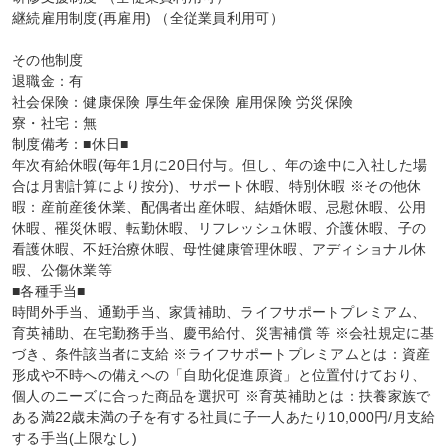
継続雇用制度(再雇用) （全従業員利用可）

その他制度

退職金：有

社会保険：健康保険 厚生年金保険 雇用保険 労災保険

寮・社宅：無

制度備考：■休日■

年次有給休暇(毎年1月に20日付与。但し、年の途中に入社した場
合は月割計算により按分)、サポート休暇、特別休暇 ※その他休
暇：産前産後休業、配偶者出産休暇、結婚休暇、忌慰休暇、公用
休暇、罹災休暇、転勤休暇、リフレッシュ休暇、介護休暇、子の
看護休暇、不妊治療休暇、母性健康管理休暇、アディショナル休
暇、公傷休業等

■各種手当■

時間外手当、通勤手当、家賃補助、ライフサポートプレミアム、
育英補助、在宅勤務手当、慶弔給付、災害補償 等 ※会社規定に基
づき、条件該当者に支給 ※ライフサポートプレミアムとは：資産
形成や不時への備えへの「自助化促進原資」と位置付けており、
個人のニーズに合った商品を選択可 ※育英補助とは：扶養家族で
ある満22歳未満の子を有する社員に子一人あたり10,000円/月支給
する手当(上限なし)
