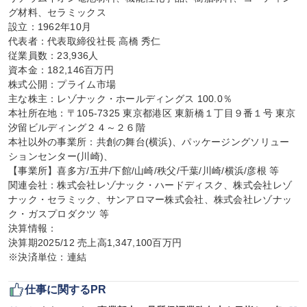
グ材料、セラミックス

設立：1962年10月

代表者：代表取締役社長 高橋 秀仁

従業員数：23,936人

資本金：182,146百万円

株式公開：プライム市場

主な株主：レゾナック・ホールディングス 100.0％

本社所在地：〒105-7325 東京都港区 東新橋１丁目９番１号 東京
汐留ビルディング２４～２６階

本社以外の事業所：共創の舞台(横浜)、パッケージングソリュー
ションセンター(川崎)、

【事業所】喜多方/五井/下館/山崎/秩父/千葉/川崎/横浜/彦根 等

関連会社：株式会社レゾナック・ハードディスク、株式会社レゾ
ナック・セラミック、サンアロマー株式会社、株式会社レゾナッ
ク・ガスプロダクツ 等

決算情報：

決算期2025/12 売上高1,347,100百万円

※決済単位：連結
仕事に関するPR