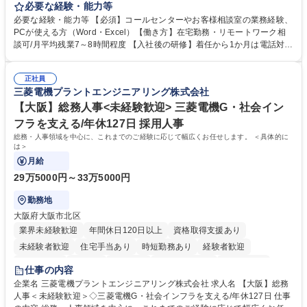
お客様のお声をより良い商品づくりに活かしていく上で、窓口となるお客
必要な経験・能力等
様相談室でのお仕事です。 日々お客様からいただくキリングループへのご
必要な経験・能力等 【必須】コールセンターやお客様相談室の業務経験、
意見を、企業活動に活かしています。お客様からの声に迅速かつ誠意をも
PCが使える方（Word・Excel）【働き方】在宅勤務・リモートワーク相
って対応、情報提供するとともにグループ内活動に反映しています。 【具
談可/月平均残業7～8時間程度 【入社後の研修】着任から1か月は電話対応
体的には】電話応対、メール、お手紙対応、ご指摘品調査報告書作成、有
のOJTを中心に実施し、電話対応に慣れた段階でメール・手紙のOJTを実
人チャットボット対応など。 【1日の対応件数】■電話：月間一人当たり
施する予定です。独り立ち以降もしっかりフォローする体制を整えていま
平均100件前後■メール・手紙：同上40件前後 募集職種 中野本社【お客様
正社員
すのでご安心ください。 【当社について】キリングループの広報機能を担
三菱電機プラントエンジニアリング株式会社
相談室】お客様のお声をもとにより良い商品づくりへ貢献
う会社として、お客様との出会いを大切にし、磨き上げたホスピタリティ
を込めてコミュニケーションをとりながら広報関連業務を行っておりま
【大阪】総務人事<未経験歓迎> 三菱電機G・社会イン
す。 学歴・資格 学歴：大学院 大学 高専 短大 専修学校 高校 語学力： 資
フラを支える/年休127日 採用人事
格：
総務・人事領域を中心に、これまでのご経験に応じて幅広くお任せします。 ＜具体的に
は＞
月給
29万5000円～33万5000円
勤務地
大阪府大阪市北区
業界未経験歓迎
年間休日120日以上
資格取得支援あり
未経験者歓迎
住宅手当あり
時短勤務あり
経験者歓迎
退職金あり
在宅OK
賞与あり
完全週休2日制
交通費支給
仕事の内容
駅近5分以内
土日祝休み
服装自由
寮・社宅あり
食事補助あり
企業名 三菱電機プラントエンジニアリング株式会社 求人名 【大阪】総務
人事＜未経験歓迎＞◇三菱電機G・社会インフラを支える/年休127日 仕事