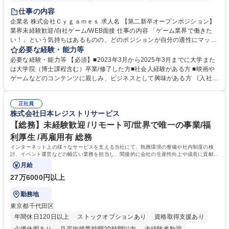
住宅手当あり
経験者歓迎
完全週休2日制
インセンティブあり
仕事の内容
交通費支給
土日祝休み
服装自由
昼食補助あり
第二新卒歓迎
企業名 株式会社Ｃｙｇａｍｅｓ 求人名 【第二新卒オープンポジション】
業界未経験歓迎/自社ゲーム/WEB面接 仕事の内容 「ゲーム業界で働きた
食事補助あり
い！」という気持ちはあるものの、どのポジションが自分の適性にマッチ
しているか悩んでいる方が対象となります！ 総合職（プランナー/データ
必要な経験・能力等
アナリストなど）、技術職（開発エンジニ ア/インフラエンジニアな
必要な経験・能力等 【必須】■2023年3月から2025年3月までに大学また
ど）、デザイン職（デザイナー/イラストレ ーターなど）等から、面接で
は大学院（博士課程含む）卒業/修了した方■社会人経験がある方 ■映画や
ご希望と適正にマッチしたポジションをご案内いたします。ゲームやエン
ゲームなどのコンテンツに親しみ、ビジネスとして興味がある方 《入社実
タメコンテンツが大好きで、「ゲーム業界の未来を自らの手で作りたい」
績 例》 ・メーカー → プロジェクトマネージャー ・ソーシャルゲーム →
「最高のコンテンツを作るためには、何でもやる」という情熱に溢れた方
ゲームプランナー ・通信 → ゲームエンジニア ・独立行政法人 → データ
のご応募をお待ちしております。 募集職種 【第二新卒オープンポジショ
正社員
サイエンティスト 学歴・資格 学歴：大学院 大学 語学力： 資格：
株式会社日本レジストリサービス
ン】業界未経験歓迎/自社ゲーム/WEB面接
【総務】未経験歓迎 /リモート可/世界で唯一の事業/福
利厚生 /再雇用有 総務
インターネット上の様々なサービスを支える当社にて、執務環境の整備や社内制度の検
討、イベント運営などの幅広い業務を担当し、間接的に会社の生産性向上や成長に貢献し
ている部署です。
月給
27万6000円以上
勤務地
東京都千代田区
年間休日120日以上
ストックオプションあり
資格取得支援あり