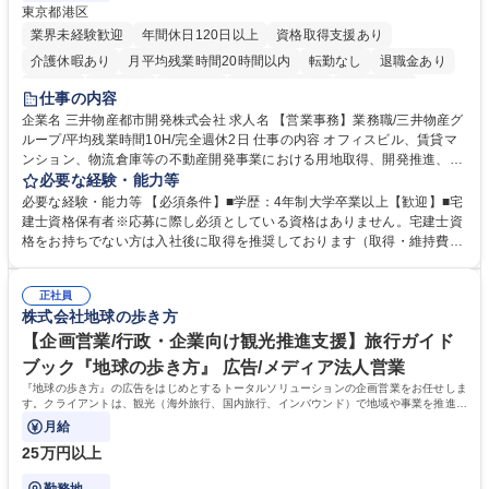
東京都港区
業界未経験歓迎
年間休日120日以上
資格取得支援あり
介護休暇あり
月平均残業時間20時間以内
転勤なし
退職金あり
在宅OK
賞与あり
育休あり
完全週休2日制
交通費支給
仕事の内容
駅近5分以内
土日祝休み
寮・社宅あり
企業名 三井物産都市開発株式会社 求人名 【営業事務】業務職/三井物産グ
ループ/平均残業時間10H/完全週休2日 仕事の内容 オフィスビル、賃貸マ
ンション、物流倉庫等の不動産開発事業における用地取得、開発推進、賃
貸運営、売却、仲介・活用提案等を行う営業部門において事務業務を担当
必要な経験・能力等
いただきます。 【詳細】・契約書管理、契約書製本、捺印対応、ファイリ
必要な経験・能力等 【必須条件】■学歴：4年制大学卒業以上【歓迎】■宅
ング、登記簿取得、調書取得・支払業務（各種費用支払、支払管理、請
建士資格保有者※応募に際し必須としている資格はありません。宅建士資
求・支払データ登録、取引先マスター申請対応）・予算作成及び予実管
格をお持ちでない方は入社後に取得を推奨しております（取得・維持費用
理・各種稟議書、報告書作成業務・各種台帳管理、交際費・会議費支払報
の一部補助あり） 【求める人物像】 ・向学心豊かで、主体的に行動でき
告書作成及び月次管理・部内総務庶務全般 など※※配属先によっては上記
る方。 ・社内外の多様な関係者と協調して業務を進められるコミュニケー
の他に担当頂く業務が発生する場合があります。 募集職種 【営業事務】
正社員
ション力がある方。 ・チャレンジを厭わず、粘り強く業務に取り組める
株式会社地球の歩き方
業務職/三井物産グループ/平均残業時間10H/完全週休2日
方。多様な関係者と謙虚に信頼関係を構築でき、期限を意識したスケジュ
ール管理が出来る方。※将来的に他部署（営業部門、コーポレート部門）
【企画営業/行政・企業向け観光推進支援】旅行ガイド
へのジョブローテーションの可能性があります。 学歴・資格 学歴：大学
ブック『地球の歩き方』 広告/メディア法人営業
院 大学 語学力： 資格：宅地建物取引士
『地球の歩き方』の広告をはじめとするトータルソリューションの企画営業をお任せしま
す。クライアントは、観光（海外旅行、国内旅行、インバウンド）で地域や事業を推進し
たい国内外の行政や企業です。
月給
25万円以上