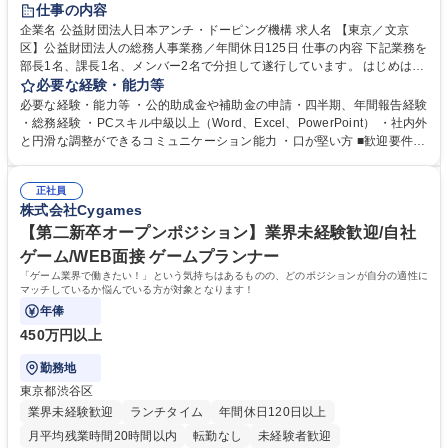
賞与あり
育休あり
完全週休2日制
交通費支給
土日祝休み
仕事の内容
食事補助あり
企業名 公益財団法人日本アンチ・ドーピング機構 求人名 【東京／文京
区】公益財団法人の総務人事業務／年間休日125日 仕事の内容 下記業務を
部長1名、課長1名、メンバー2名で分担して遂行しています。 はじめは担
当者として業務を覚えていただき、ゆくゆくはリーダーやマネージャーポ
必要な経験・能力等
ジションとして活躍いただくことを期待しています。 【総務・人事グルー
必要な経験・能力等 ・公的助成金や補助金の申請・四半期、年間報告経験
プの業務内容】 ・人事制度関連 ・採用活動 ・教育研修の企画、実行 ・勤
・総務経験 ・PCスキル中級以上（Word、Excel、PowerPoint） ・社内外
怠管理 ・官公庁への各種提出 ・法定の会議運営（評議員会、理事会） ・
と円滑な調整ができるコミュニケーション能力 ・口が堅い方 ■歓迎要件
コンプライアンス ・内部規程やルールの管理、整備、文書管理 ・契約関
・採用業務経験 ・英語に抵抗がない方 ・営業経験 学歴・資格 学歴：大学
連 ・衛生管理 ・防災関連・公的助成金の管理・オフィス、ファシリティ
院 大学 高専 短大 専修学校 高校 語学力： 資格：
管理 ・福利厚生関連 ・職員からの問合せ、相談対応 ・その他日常の総務
正社員
株式会社Cygames
業務全般 募集職種 【東京／文京区】公益財団法人の総務人事業務／年間
休日125日
【第二新卒オープンポジション】業界未経験歓迎/自社
ゲーム/WEB面接 ゲームプランナー
「ゲーム業界で働きたい！」という気持ちはあるものの、どのポジションが自分の適性に
マッチしているか悩んでいる方が対象となります！
年俸
450万円以上
勤務地
東京都渋谷区
業界未経験歓迎
ランチタイム
年間休日120日以上
月平均残業時間20時間以内
転勤なし
未経験者歓迎