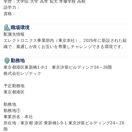
学歴：大学院 大学 高専 短大 専修学校 高校

語学力：

資格：
職場環境
配属先情報

エレクトロニクス事業部内（東京本社）。2025年に新設された組
織で、風通しが良くお互いを尊重しチャレンジできる環境です。
勤務地
東京都港区東新橋1-9-1　東京汐留ビルディング24～26階

株式会社レゾナック

予定勤務地

東京都港区

勤務地

勤務地①

事業所名：本社

所在地：東京都 港区 東新橋1-9-1 東京汐留ビルディング24～26
階
