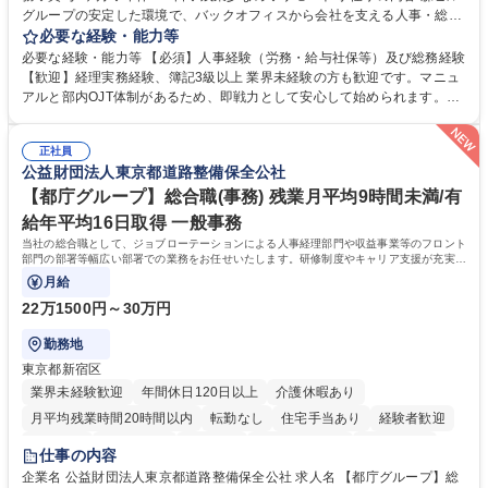
グループの安定した環境で、バックオフィスから会社を支える人事・総務
をお任せします。 労務と総務の業務をバランスよく担当し、ゆくゆくは制
必要な経験・能力等
度改定などのコア業務にも挑戦できる、やりがいある環境です。 ■勤怠管
必要な経験・能力等 【必須】人事経験（労務・給与社保等）及び総務経験
理、給与計算、社会保険手続き、年末調整等の労務管理全般 ■入退社手続
【歓迎】経理実務経験、簿記3級以上 業界未経験の方も歓迎です。マニュ
き、社内規定の改定や人事制度改定などのコア業務 ■社内イベントの企画
アルと部内OJT体制があるため、即戦力として安心して始められます。
運営やその他総務業務全般 ※労務と総務を1：1の割合でお任せ。 入社後
【魅力・やりがい】森ビルGの安定基盤で労務から総務まで幅広く携われ
は部内のOJTを中心に、あなたの経験に合わせて不足している部分はいつ
ます。定型業務に留まらず、社内規定や人事制度の改定など会社のコア業
でも質問・相談できる環境が整っているため、安心して成長できます。 募
正社員
務に挑戦できるため、自身の成長と組織への貢献度をダイレクトに実感で
公益財団法人東京都道路整備保全公社
集職種 【森ビルG】人事・総務◆賞与5ヶ月◆年休120日◆残業少なめ◆
きます。 残業少なめ、週1日リモート可など、ワークライフバランスを保
リモート可
ち長期活躍できる環境です。 「これまでの幅広い経験を活かし、長期的な
【都庁グループ】総合職(事務) 残業月平均9時間未満/有
キャリアを築きたい」という前向きな意欲と挑戦を全力で応援します。 学
給年平均16日取得 一般事務
歴・資格 学歴：大学院 大学 高専 短大 専修学校 高校 語学力： 資格：日商
当社の総合職として、ジョブローテーションによる人事経理部門や収益事業等のフロント
簿記検定1級 日商簿記検定2級 日商簿記検定3級
部門の部署等幅広い部署での業務をお任せいたします。研修制度やキャリア支援が充実し
ております！ ※下記業務詳細
月給
22万1500円～30万円
勤務地
東京都新宿区
業界未経験歓迎
年間休日120日以上
介護休暇あり
月平均残業時間20時間以内
転勤なし
住宅手当あり
経験者歓迎
研修あり
退職金あり
賞与あり
完全週休2日制
交通費支給
仕事の内容
駅近5分以内
資格取得手当あり
食事補助あり
企業名 公益財団法人東京都道路整備保全公社 求人名 【都庁グループ】総