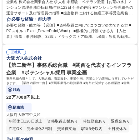
企業名 株式会社関東合人社 求人名 未経験・ベテラン歓迎【お茶の水】マ
ンション管理事務◎転勤無/年休123日 仕事の内容 ■マンション管理組合の
運営サポート及び管理員の指導 ■担当物件における修繕工事等受注業務 ■
事務所内での事務業務等 ★異業界からの転職者が多数活躍しています
必要な経験・能力等
【年収補足】532万円 ＋別途インセンティヴで平均約100万円/年（昨年度
必要な経験・能力等 【必須】■資格取得に向けてコツコツ努力できる方 ■
実績） ＋管理業務主任者資格手当50,000円/月 ★親会社である株式会社合
PCスキル（Excel,PowerPoint,Word） ■積極的に行動できる方 【入社
人社計画研究所社のグループ会社として、質の高いサービスと適性価格を
者】49歳：事務経験、32歳：ドラッグストア勤務、 58歳：飲食店勤務
武器に約20年受託戸数増加中です。https://www.gojin.co.jp/abt/abt_3.html
等：中途採用の9割が未経験者！ 【資格取得支援】■メンター制度■社内模
募集職種 未経験・ベテラン歓迎【お茶の水】マンション管理事務◎転勤
試や研修制度など充実！ ＊未資格者の8割以上が入社2年以内に資格を取
無/年休123日
正社員
得出来ております！ 【魅力】■フレックス制度、未経験からでも下限年収
大阪ガス株式会社
を一律支給！ ■管理業務主任者資格取得後には50,000円/月の手当あり！
学歴・資格 学歴：大学院 大学 高専 短大 専修学校 高校 語学力： 資格：第
【第二新卒】事務系総合職 #関西を代表するインフラ
一種運転免許普通自動車
企業 #ポテンシャル採用 事業企画
事務系総合職として、人事総務、資源海外、事業企画、営業などの業務に従事していただ
きます。 【業務内容の一例】■所属事業部の勤労業務 ■海外に関係する各種業務 ■営業部
門の企画スタッフ、ルート営業
月給
22万7000円以上
勤務地
大阪府大阪市中央区
年間休日120日以上
資格取得支援あり
時短勤務あり
退職金あり
在宅OK
完全週休2日制
交通費支給
駅近5分以内
土日祝休み
服装自由
第二新卒歓迎
寮・社宅あり
食事補助あり
仕事の内容