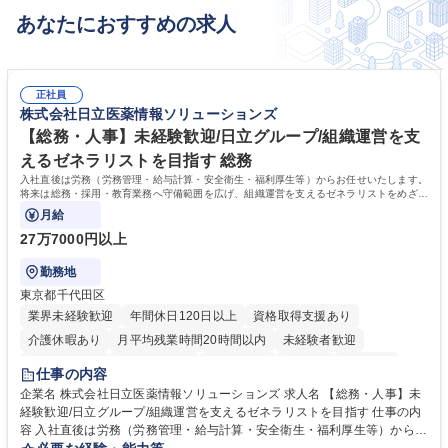
あなたにおすすめの求人
正社員
株式会社日立医薬情報ソリューションズ
【総務・人事】未経験歓迎/日立グループ/組織運営を支
えるゼネラリストを目指す 総務
入社直後は労務（労務管理・給与計算・安全衛生・福利厚生等）からお任せいたします。
将来は総務・採用・教育業務へ守備範囲を広げ、組織運営を支えるゼネラリストをめざせ
ます。
月給
27万7000円以上
勤務地
東京都千代田区
業界未経験歓迎
年間休日120日以上
資格取得支援あり
介護休暇あり
月平均残業時間20時間以内
未経験者歓迎
住宅手当あり
時短勤務あり
退職金あり
在宅OK
賞与あり
仕事の内容
育休あり
完全週休2日制
交通費支給
土日祝休み
寮・社宅あり
企業名 株式会社日立医薬情報ソリューションズ 求人名 【総務・人事】未
経験歓迎/日立グループ/組織運営を支えるゼネラリストを目指す 仕事の内
容 入社直後は労務（労務管理・給与計算・安全衛生・福利厚生等）からお