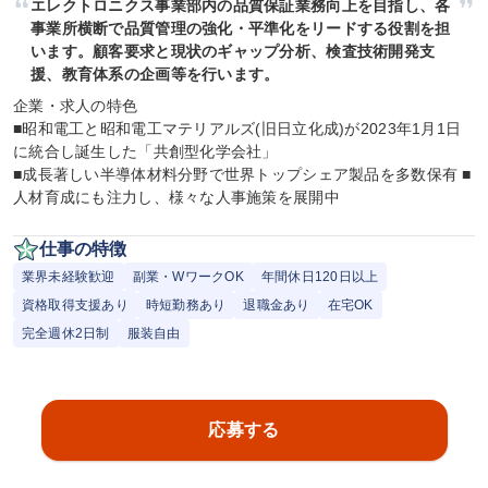
エレクトロニクス事業部内の品質保証業務向上を目指し、各
事業所横断で品質管理の強化・平準化をリードする役割を担
います。顧客要求と現状のギャップ分析、検査技術開発支
援、教育体系の企画等を行います。
企業・求人の特色

■昭和電工と昭和電工マテリアルズ(旧日立化成)が2023年1月1日
に統合し誕生した「共創型化学会社」

■成長著しい半導体材料分野で世界トップシェア製品を多数保有 ■
人材育成にも注力し、様々な人事施策を展開中
仕事の特徴
業界未経験歓迎
副業・WワークOK
年間休日120日以上
資格取得支援あり
時短勤務あり
退職金あり
在宅OK
完全週休2日制
服装自由
応募する