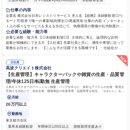
介護休暇あり
月平均残業時間20時間以内
未経験者歓迎
住宅手当あり
時短勤務あり
研修あり
在宅OK
賞与あり
仕事の内容
完全週休2日制
交通費支給
駅近5分以内
土日祝休み
服装自由
企業名 株式会社日本レジストリサービス 求人名 【総務】未経験歓迎◎/リ
モート可/世界で唯一の事業/福利厚生◎/再雇用有 仕事の内容 インターネッ
ト上の様々なサービスを支える当社にて、執務環境の整備や社内制度の検
討、イベント運営などの幅広い業務を担当し、間接的に会社の生産性向上
必要な経験・能力等
や成長に貢献している部署です。 会社の全メンバーが安心して長く成果を
必要な経験・能力等 【◎未経験歓迎◎】 主体的に考え、論理的な説明・
発揮できる環境を整えるために、毎日のメンテナンスや維持管理に加え、
提案が積極的にできる方 【入社後】先輩社員と共に、適性や希望に沿って
新たな施策検討を積極的に行っていただき、会社全体を巻き込み課題解決
業務をお任せします。 【こんな方が活躍できる職種です】 ・仕組化が好
を推進。 ・オフィス運営：執務環境の整備・物品管理・社内規定整備/改
き/得意・協働の姿勢を持っている・優先順位付け、マルチタスクが得意・
善・イベント企画/運営・非常時の対応 など、本人の希望や適性によって
様々な立場で物事を考えられる・定型業務だけでなく突発的な出来事にも
幅広い業務の体得が可能で、多様なキャリアパスを描くことも可能です。
正社員
対処できる・新しいことに興味関心がある 【魅力】■自己啓発支援：資格
高波クリエイト株式会社
募集職種 【総務】未経験歓迎◎/リモート可/世界で唯一の事業/福利厚生◎/
取得や通信教育など費用の80%（年間25万円まで）を補助 ■住宅手当：家
再雇用有
賃の50%（月額7万円まで）を補助 学歴・資格 学歴：大学院 大学 語学
【生産管理】キャラクターバックや雑貨の生産・品質管
力： 資格：
理/年休125日/転勤無 生産管理
人気キャラクターのファッション雑貨・バッグを中心に、多彩なアイテムの企画・製造を
手掛ける当社にて、自社企画・開発商品の生産管理・品質管理を担当。『かわいい』を届
けるやりがいのあるポジションです。
月給
26万円以上
勤務地
東京都渋谷区
業界未経験歓迎
年間休日120日以上
資格取得支援あり