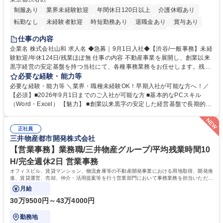
制服あり
業界未経験歓迎
年間休日120日以上
介護休暇あり
転勤なし
未経験者歓迎
時短勤務あり
退職金あり
賞与あり
育休あり
完全週休2日制
交通費支給
土日祝休み
仕事の内容
企業名 株式会社山和 求人名 ◆急募｜9月1日入社◆【渋谷/一般事務】未経
験歓迎/年休124日/残業ほぼ無 仕事の内容 不動産事業を展開し、創業以来
黒字経営の安定基盤を持つ当社にて、各種事務業務をお任せします。残業
がほぼ発生せず、連続した日程の有給取得が可能なため、WLBを整えたい
必要な経験・能力等
方にお勧めの環境です！ 入社後はOJTを通じて丁寧に研修を行いますの
必要な経験・能力等 ＼業界・職種未経験OK！早期入社が可能な方へ！／
で、事務未経験の方でも安心して臨むことができます。 【業務詳細】■電
【必須】■2026年9月1日までのご入社が可能な方 ■基本的なPCスキル
話・来客対応 ■物件の鍵や社内の備品管理 ■データ入力や書類作成 ■契約
（Word・Excel） 【魅力】 ■創業以来黒字の安定した経営基盤で長期的に
書などのファイリング ■郵送物の仕訳・発送 など 募集職種 ◆急募｜9月1
安心して働ける環境 ■残業ほぼなしで働きやすさ抜群、プライベートとの
日入社◆【渋谷/一般事務】未経験歓迎/年休124日/残業ほぼ無
両立が可能 ■有給取得を積極的に推奨、年間10日程度の取得実績 ■1ヶ月
正社員
のOJTで業務を習得可能、未経験でもしっかりサポート 学歴・資格 学
三井物産都市開発株式会社
歴：大学院 大学 高専 短大 語学力： 資格：
【営業事務】業務職/三井物産グループ/平均残業時間10
H/完全週休2日 営業事務
オフィスビル、賃貸マンション、物流倉庫等の不動産開発事業における用地取得、開発推
進、賃貸運営、売却、仲介・活用提案等を行う営業部門において事務業務を担当いただき
ます。
月給
30万9500円～43万4000円
勤務地