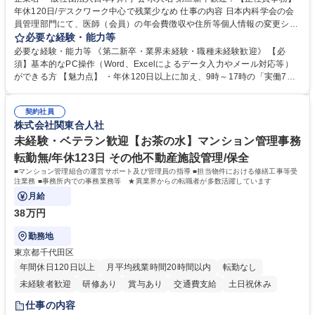
年休120日/デスクワーク中心で残業少なめ 仕事の内容 日本内科学会の会
員管理部門にて、医師（会員）の年会費徴収や住所等個人情報の変更シス
テム入力、電話・FAX対応をお任せします。将来的には、各種委員会の運
必要な経験・能力等
営事務局業務などにも幅広く携わっていただきます。 【会員管理・データ
必要な経験・能力等 《第二新卒・業界未経験・職種未経験歓迎》 【必
入力業務】 ・医師（会員）の住所変更、個人情報のシステム登録・更新
須】基本的なPC操作（Word、Excelによるデータ入力やメール対応等）
・年会費の徴収管理や入金データの照合確認 【問い合わせ対応】 ・会員
ができる方 【魅力点】 ・年休120日以上に加え、9時～17時の「実働7時
（医師）からの電話、FAX、ネット申請に伴う相談受付 ・複雑な案件のへ
間勤務」で残業も少なくワークライフバランスは抜群です。 【将来的な業
のエスカレーション・連携対応 募集職種 第二新卒歓迎！【正社員事務】
務（各種委員会運営）】 ・学会内における各種委員会のスケジュール調
年休120日/デスクワーク中心で残業少なめ
契約社員
整、資料作成、当日の運営サポート 学歴・資格 学歴：大学院 大学 語学
株式会社関東合人社
力： 資格：
未経験・ベテラン歓迎【お茶の水】マンション管理事務
転勤無/年休123日 その他不動産施設管理/保全
■マンション管理組合の運営サポート及び管理員の指導 ■担当物件における修繕工事等受
注業務 ■事務所内での事務業務等 ★異業界からの転職者が多数活躍しています
月給
38万円
勤務地
東京都千代田区
年間休日120日以上
月平均残業時間20時間以内
転勤なし
未経験者歓迎
研修あり
賞与あり
交通費支給
土日祝休み
仕事の内容