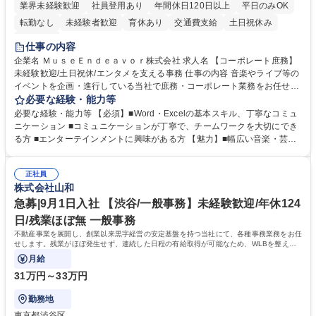
業界未経験歓迎
社員登用あり
年間休日120日以上
平日のみOK
転勤なし
未経験者歓迎
育休あり
交通費支給
土日祝休み
服装自由
仕事の内容
企業名 ＭｕｓｅＥｎｄｅａｖｏｒ株式会社 求人名 【コーポレート庶務】
未経験歓迎/土日祝休/エンタメを支える事務 仕事の内容 音楽やライブ等の
イベントを企画・進行している当社で庶務・コーポレート業務をお任せし
ます。幅広い音楽・芸能業務のインフラとなる社内業務全般をサポート
必要な経験・能力等
し、チームの円滑な運営を支えていただきます。 ■社内の庶務・一般事務
必要な経験・能力等 【必須】■Word・Excelの基本スキル、丁寧なコミュ
全般、書類整理、備品管理・発注 ■郵便物の仕分け、来客・電話対応、社
ニケーション ■コミュニケーションが丁寧で、チームワークを大切にでき
内環境の維持サポート ■経理や人事/採用の外注事業者とのやりとり・プロ
る方 ■エンターテインメントに興味がある方 【魅力】■幅広い音楽・芸能
セスの推進 ★外注連携など幅広い業務に携わるため、事務スキルだけでな
ビジネスを展開する企業のインフラを支えるため、エンタメ業界の裏側を
く 進行管理能力や調整力など、市場価値の高いキャリアアップが可能で
体感しながら、社会貢献性の高い業務に携わることができます。■単なる
す。 ※業務の変更範囲：会社の定める業務※ 募集職種 【コーポレート庶
正社員
ルーティンワークに留まらず、外注事業者との連携や業務プロセスの推進
株式会社山和
務】未経験歓迎/土日祝休/エンタメを支える事務
など、自らの裁量で組織の仕組みづくりに関われるやりがいがあります。
■土日祝休みで、プライベートと両立しながら専門スキルを磨ける環境で
急募|9月1日入社 【渋谷/一般事務】未経験歓迎/年休124
す。 学歴・資格 学歴：大学院 大学 高専 短大 専修学校 高校 語学力： 資
日/残業ほぼ無 一般事務
格：
不動産事業を展開し、創業以来黒字経営の安定基盤を持つ当社にて、各種事務業務をお任
せします。残業がほぼ発生せず、連続した日程の有給取得が可能なため、WLBを整えた
い方にお勧めの環境です！
月給
31万円～33万円
勤務地
東京都渋谷区