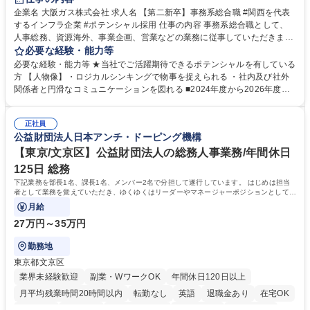
企業名 大阪ガス株式会社 求人名 【第二新卒】事務系総合職 #関西を代表
するインフラ企業 #ポテンシャル採用 仕事の内容 事務系総合職として、
人事総務、資源海外、事業企画、営業などの業務に従事していただきま
す。 【業務内容の一例】■所属事業部の勤労業務 ■海外に関係する各種業
必要な経験・能力等
務 ■営業部門の企画スタッフ、ルート営業 【キャリアパス】入社後の配属
必要な経験・能力等 ★当社でご活躍期待できるポテンシャルを有している
ポジションで一定期間ご活躍頂いた後、本人の適性及び将来のキャリアを
方 【人物像】・ロジカルシンキングで物事を捉えられる ・社内及び社外
鑑みてジョブローテーションを行います。 【育成】OJTでの現場育成や研
関係者と円滑なコミュニケーションを図れる ■2024年度から2026年度ま
修カリキュラムを通じて、Daigasグループの業務で必要となる知識につい
での3ヵ年を対象とする「Daigasグループ中期経営計画2026」を策定しま
て学んでいただきます。 募集職種 【第二新卒】事務系総合職 #関西を代
した。https://www.osakagas.co.jp/company/press/pr2024/1777576_564
表するインフラ企業 #ポテンシャル採用
正社員
72.html ■エネルギーセキュリティの不安定化や気候変動による自然災害の
公益財団法人日本アンチ・ドーピング機構
甚大化など、これまで以上に社会課題解決の重要性が高まっています。
「未来の日常」の創造に向けて持続可能な社会の実現に貢献してまいりま
【東京/文京区】公益財団法人の総務人事業務/年間休日
す。 学歴・資格 学歴：大学院 大学 語学力： 資格：
125日 総務
下記業務を部長1名、課長1名、メンバー2名で分担して遂行しています。 はじめは担当
者として業務を覚えていただき、ゆくゆくはリーダーやマネージャーポジションとして活
躍いただくことを期待しています。
月給
27万円～35万円
勤務地
東京都文京区
業界未経験歓迎
副業・WワークOK
年間休日120日以上
月平均残業時間20時間以内
転勤なし
英語
退職金あり
在宅OK