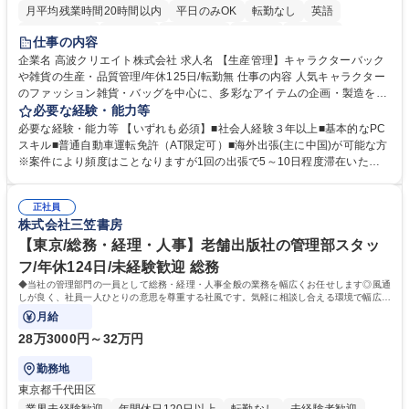
月平均残業時間20時間以内
平日のみOK
転勤なし
英語
住宅手当あり
研修あり
退職金あり
在宅OK
賞与あり
仕事の内容
完全週休2日制
交通費支給
駅近5分以内
中国語
土日祝休み
企業名 高波クリエイト株式会社 求人名 【生産管理】キャラクターバック
や雑貨の生産・品質管理/年休125日/転勤無 仕事の内容 人気キャラクター
のファッション雑貨・バッグを中心に、多彩なアイテムの企画・製造を手
掛ける当社にて、自社企画・開発商品の生産管理・品質管理を担当。『か
必要な経験・能力等
わいい』を届けるやりがいのあるポジションです。 有名ブランドやキャラ
必要な経験・能力等 【いずれも必須】■社会人経験３年以上■基本的なPC
クターライセンスを活用した商品の企画・開発・販売を行っています。企
スキル■普通自動車運転免許（AT限定可）■海外出張(主に中国)が可能な方
画段階から納品まで、商品の製造に関わる全てのプロセスにおいて、生産
※案件により頻度はことなりますが1回の出張で5～10日程度滞在いただ
管理及び品質管理を担当。仕様書の作成、生産スケジュールの組立て、工
く予定です。 【歓迎】■英語もしくは中国語に抵抗のない方■雑貨品など
場へ見積依頼・価格交渉、サンプルの品質確認や検査の手配、ライセンス
の生産管理業務の経験 ≪求める人物像≫ ・製品の検品業務などあるた
元様とのやり取り、輸入関連の書類の管理、国内倉庫での品質チェック、
正社員
め、『コツコツと実直に取り組める方』 ・工場やライセンス元を含む社内
株式会社三笠書房
工場開拓などがございます。 募集職種 【生産管理】キャラクターバック
外関係者と友好なコミュニケーションが取れる方 ※折衝は営業担当がメイ
や雑貨の生産・品質管理/年休125日/転勤無
ンで行います。 学歴・資格 学歴：大学院 大学 高専 短大 専修学校 高校 語
【東京/総務・経理・人事】老舗出版社の管理部スタッ
学力： 資格：
フ/年休124日/未経験歓迎 総務
◆当社の管理部門の一員として総務・経理・人事全般の業務を幅広くお任せします◎風通
しが良く、社員一人ひとりの意思を尊重する社風です。気軽に相談し合える環境で幅広い
バックオフィス業務を習得いただきます。
月給
28万3000円～32万円
勤務地
東京都千代田区