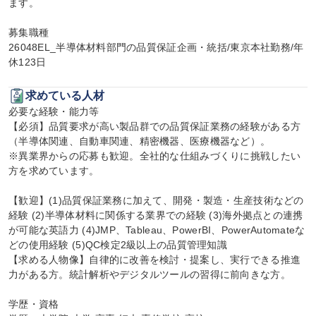
ます。

募集職種

26048EL_半導体材料部門の品質保証企画・統括/東京本社勤務/年
休123日
求めている人材
必要な経験・能力等

【必須】品質要求が高い製品群での品質保証業務の経験がある方
（半導体関連、自動車関連、精密機器、医療機器など）。

※異業界からの応募も歓迎。全社的な仕組みづくりに挑戦したい
方を求めています。

【歓迎】(1)品質保証業務に加えて、開発・製造・生産技術などの
経験 (2)半導体材料に関係する業界での経験 (3)海外拠点との連携
が可能な英語力 (4)JMP、Tableau、PowerBI、PowerAutomateな
どの使用経験 (5)QC検定2級以上の品質管理知識

【求める人物像】自律的に改善を検討・提案し、実行できる推進
力がある方。統計解析やデジタルツールの習得に前向きな方。

学歴・資格
