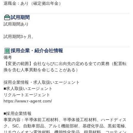
退職金：あり（確定拠出年金）
試用期間
試用期間あり

試用期間3ヶ月。
採用企業・紹介会社情報
備考

【変更の範囲】会社ならびに出向先の定める全ての業務（配置転
換を含む人事異動を命じることがある）

採用企業情報・求人取扱いエージェント

■求人取扱いエージェント

リクルートエージェント

https://www.r-agent.com/

■採用企業情報

事業内容：半導体前工程材料、半導体後工程材料、ハードディス
ク、SiC、自動車部品、アルミ機能部材、基礎化学品、黒鉛電極、
リチウムイオン電池材料、機能性化学品、樹脂材料、コーティン