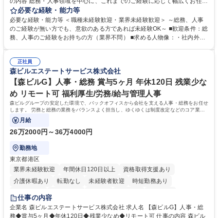
の内容 総務・人事領域を中心に、これまでのご経験に応じて幅広くお任せ
します。 ＜具体的には＞ ・総務/人事労務（給与・社保・勤怠管理など）
必要な経験・能力等
・採用・教育研修 ・福利厚生運用 など ※基本的には事務所勤務ですが、
必要な経験・能力等 ＜職種未経験歓迎・業界未経験歓迎＞ ～総務、人事
採用や教育等の業務内容により、関西圏以外への日帰り・宿泊を伴う国内
のご経験が無い方でも、意欲のある方であれば未経験OK～ ■歓迎条件：総
出張もございます。 ※担当業務を持ちつつ、お互いに助け合いながら、総
務、人事のご経験をお持ちの方（業界不問） ■求める人物像：・社内外の
務部という組織として協力しながら進める体制です。 募集職種 【大阪】
関係各部門との調整を率先して行い、業務を円滑に遂行できる協調性やコ
総務人事＜未経験歓迎＞◇三菱電機G・社会インフラを支える/年休127日
ミュニケーション能力を持っている方 ・人事総務領域に興味がありゼネラ
正社員
リスト志向をお持ちの方 学歴・資格 学歴：大学院 大学 語学力： 資格：
森ビルエステートサービス株式会社
【森ビルG】人事・総務 賞与5ヶ月 年休120日 残業少な
め リモート可 福利厚生/労務/給与管理人事
森ビルグループの安定した環境で、バックオフィスから会社を支える人事・総務をお任せ
します。 労務と総務の業務をバランスよく担当し、ゆくゆくは制度改定などのコア業務
にも挑戦できる、やりがいある環境です。
月給
26万2000円～36万4000円
勤務地
東京都港区
業界未経験歓迎
年間休日120日以上
資格取得支援あり
介護休暇あり
転勤なし
未経験者歓迎
時短勤務あり
経験者歓迎
退職金あり
在宅OK
賞与あり
育休あり
仕事の内容
完全週休2日制
交通費支給
長期歓迎
駅近5分以内
土日祝休み
企業名 森ビルエステートサービス株式会社 求人名 【森ビルG】人事・総
務◆賞与5ヶ月◆年休120日◆残業少なめ◆リモート可 仕事の内容 森ビル