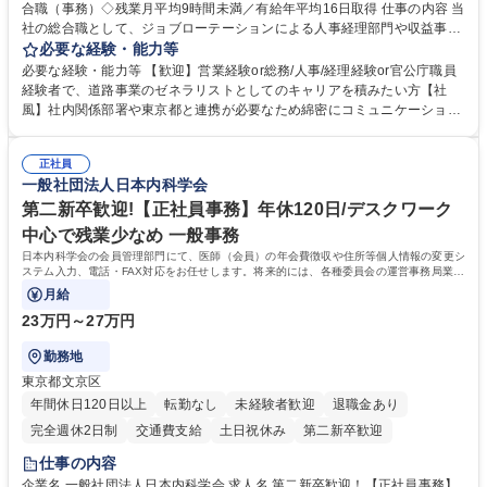
合職（事務）◇残業月平均9時間未満／有給年平均16日取得 仕事の内容 当
社の総合職として、ジョブローテーションによる人事経理部門や収益事業
等のフロント部門の部署等幅広い部署での業務をお任せいたします。研修
必要な経験・能力等
制度やキャリア支援が充実しております！ ※下記業務詳細 【業務詳細】■
必要な経験・能力等 【歓迎】営業経験or総務/人事/経理経験or官公庁職員
管理部門：広報、人事、経理など当公社の運営に係る管理業務 ■収益部
経験者で、道路事業のゼネラリストとしてのキャリアを積みたい方【社
門：駐車場の新規開拓、管理運営、新宿駅西口広場の「イベントコーナ
風】社内関係部署や東京都と連携が必要なため綿密にコミュニケーション
ー」などの管理運営 ■道路部門：整備の急がれる骨格幹線道路や木造住宅
を図っています。 【業務の魅力】■幅広く携われる：総合職（事務）で
密集地域の特定整備路線の用地取得、道路に関する普及啓発事業、都内の
は、駐車場の管理運営や道路用地の取得、公益財団法人の中枢を担う管理
道路施設や道路工事現場の見学ツアー事業 ※入社後は上記いずれかの部門
正社員
部門など多岐に渡る業務を経験できます。 ■様々なプロジェクト：駐車場
一般社団法人日本内科学会
へ配属。※業務内容変更の範囲：会社の定める業務 募集職種 【都庁グル
事業の他、新宿駅西口広場内に設置された照明を兼ねた広告「ブライトサ
ープ】総合職（事務）◇残業月平均9時間未満／有給年平均16日取得
イン」の管理運営を行うなど、事業収益を生み出す活動を積極的に行って
第二新卒歓迎!【正社員事務】年休120日/デスクワーク
います。 学歴・資格 学歴：大学院 大学 高専 短大 専修学校 高校 語学力：
中心で残業少なめ 一般事務
資格：
日本内科学会の会員管理部門にて、医師（会員）の年会費徴収や住所等個人情報の変更シ
ステム入力、電話・FAX対応をお任せします。将来的には、各種委員会の運営事務局業務
などにも幅広く携わっていただきます。
月給
23万円～27万円
勤務地
東京都文京区
年間休日120日以上
転勤なし
未経験者歓迎
退職金あり
完全週休2日制
交通費支給
土日祝休み
第二新卒歓迎
仕事の内容
企業名 一般社団法人日本内科学会 求人名 第二新卒歓迎！【正社員事務】