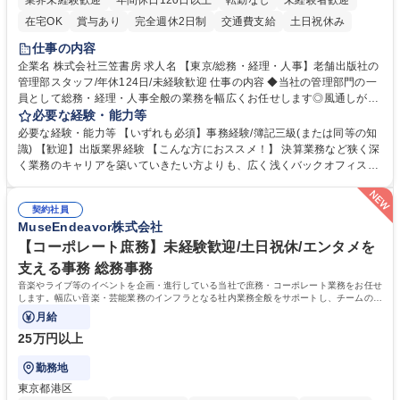
業界未経験歓迎
年間休日120日以上
転勤なし
未経験者歓迎
在宅OK
賞与あり
完全週休2日制
交通費支給
土日祝休み
仕事の内容
企業名 株式会社三笠書房 求人名 【東京/総務・経理・人事】老舗出版社の
管理部スタッフ/年休124日/未経験歓迎 仕事の内容 ◆当社の管理部門の一
員として総務・経理・人事全般の業務を幅広くお任せします◎風通しが良
く、社員一人ひとりの意思を尊重する社風です。気軽に相談し合える環境
必要な経験・能力等
で幅広いバックオフィス業務を習得いただきます。 具体的には■総務：備
必要な経験・能力等 【いずれも必須】事務経験/簿記三級(または同等の知
品補充、採用に関するスケジュール調整など■経理；経費精算、入出金管
識) 【歓迎】出版業界経験 【こんな方におススメ！】 決算業務など狭く深
理、提示支払業務、問い合わせ対応など。 社員とのコミュニケーションを
く業務のキャリアを築いていきたい方よりも、広く浅くバックオフィスの
中心に着実にスキルアップをしていただけます。 得意な分野からゆくゆく
全体を把握し、どんな場面でも活躍できるキャリアを築いていきたい方。
は幅広い業務に携わり、意見やアイデアなど積極的に発信しやすい環境で
学歴・資格 学歴：大学院 大学 語学力： 資格：
す。 募集職種 【東京/総務・経理・人事】老舗出版社の管理部スタッフ/年
契約社員
MuseEndeavor株式会社
休124日/未経験歓迎
【コーポレート庶務】未経験歓迎/土日祝休/エンタメを
支える事務 総務事務
音楽やライブ等のイベントを企画・進行している当社で庶務・コーポレート業務をお任せ
します。幅広い音楽・芸能業務のインフラとなる社内業務全般をサポートし、チームの円
滑な運営を支えていただきます。
月給
25万円以上
勤務地
東京都港区