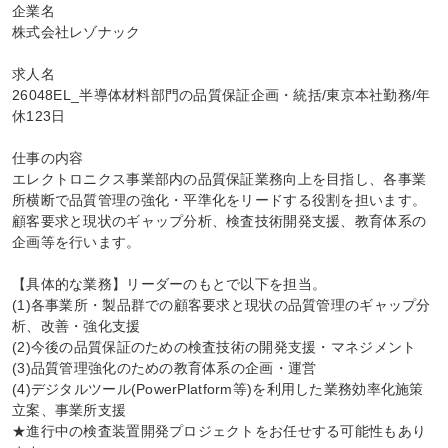
企業名

株式会社レゾナック

求人名

26048EL_半導体材料部門の品質保証企画・統括/東京本社勤務/年
休123日

仕事の内容

エレクトロニクス事業部内の品質保証業務向上を目指し、各事業
所横断で品質管理の強化・平準化をリードする役割を担います。
顧客要求と現状のギャップ分析、検査技術開発支援、教育体系の
企画等を行います。

【具体的な業務】リーダーのもとで以下を担当。

(1)各事業所・製品群での顧客要求と現状の品質管理のギャップ分
析、改善・強化支援

(2)今後の品質保証のための検査技術の開発支援・マネジメント

(3)品質管理強化のための教育体系の企画・運営

(4)デジタルツール(PowerPlatform等)を利用した業務効率化施策
立案、事業所支援

★進行中の検査装置開発プロジェクトをお任せする可能性もあり