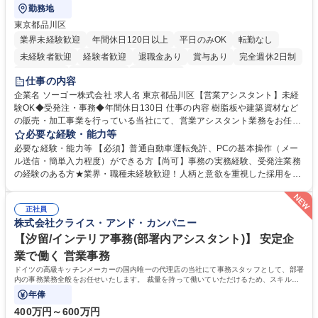
勤務地
東京都品川区
業界未経験歓迎
年間休日120日以上
平日のみOK
転勤なし
未経験者歓迎
経験者歓迎
退職金あり
賞与あり
完全週休2日制
交通費支給
駅近5分以内
土日祝休み
仕事の内容
企業名 ソーゴー株式会社 求人名 東京都品川区【営業アシスタント】未経
験OK◆受発注・事務◆年間休日130日 仕事の内容 樹脂板や建築資材など
の販売・加工事業を行っている当社にて、営業アシスタント業務をお任せ
いたします。注文対応やWebデータの出力、各所への発注・加工依頼のほ
必要な経験・能力等
か、電話・メール対応等の事務業務を担当します。 ■受注・発注業務：FA
必要な経験・能力等 【必須】普通自動車運転免許、PCの基本操作（メー
Xによる注文対応、Web発注データのプリントアウト、各仕入先・協力会
ル送信・簡単入力程度）ができる方【尚可】事務の実務経験、受発注業務
社への発注および加工依頼等 ■納品書・請求書の作成および発送手配 ■商
の経験のある方★業界・職種未経験歓迎！人柄と意欲を重視した採用を行
品手配・在庫確認・納期調整 ■電話・メールでの問い合わせ対応および付
っています。 【要件】未経験歓迎！未経験からスタートして長く勤務する
随する事務全般 ※高度なPCスキルは不要です。【業務内容の変更範囲】
社員が多数在籍しています。 【求める人物像】納期優先の業界のため状況
当社の指定する業務 募集職種 東京都品川区【営業アシスタント】未経験O
正社員
変化に臨機応変かつ柔軟に対応できる方、約束を守り正確に作業を進めら
株式会社クライス・アンド・カンパニー
K◆受発注・事務◆年間休日130日
れる方を求めています。高度なPCスキルや関数知識は一切不要です。丁
寧な指導体制が整っているため、安心してお仕事をスタートしていただけ
【汐留/インテリア事務(部署内アシスタント)】 安定企
ます。 学歴・資格 学歴：大学院 大学 高専 短大 専修学校 高校 語学力：
業で働く 営業事務
資格：
ドイツの高級キッチンメーカーの国内唯一の代理店の当社にて事務スタッフとして、部署
内の事務業務全般をお任せいたします。 裁量を持って働いていただけるため、スキルア
ップも可能です。
年俸
400万円～600万円