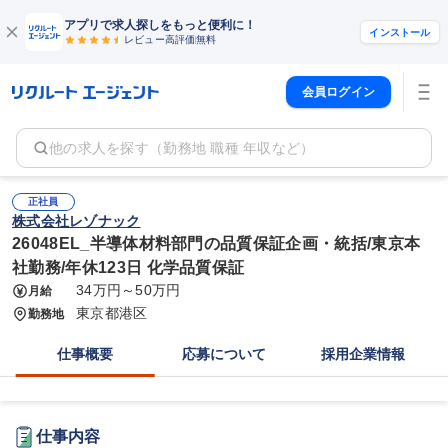
アプリで求人探しをもっと便利に！
インストール
レビュー高評価
無料
会員ログイン
他の求人を探す（勤務地 職種 年収など）
正社員
株式会社レゾナック
26048EL_半導体材料部門の品質保証企画・統括/東京本
社勤務/年休123日 化学品質保証
34万円～50万円
月給
東京都港区
勤務地
仕事概要
応募について
採用企業情報
仕事内容