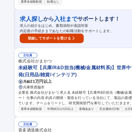
料受け入れ、製麹、仕込み、蒸留などの焼酎製造業務一連■各銘柄に
業界未経験歓迎
転勤なし
ンド作業■詰口ライン作業、ラベル貼り、梱包などの製品仕上げ・出荷
衛生管理業務※現杜氏もチャレンジ精神旺盛な人物。伝統を守るだけ
案を大歓迎する風土です。将来的には、自身のアイデアを形にした酒づくりにも挑戦可能 
求人探し
入社まで
から
サポートします！
補】日本の伝統を引き継ぐ酒づくり/伝統×変革/未経験第二新卒◎
求人の紹介をはじめ、書類添削や面談対策
内定後の手続きまであなたの転職活動をサポートします。
登録してサポートを受ける
正社員
株式会社がまかつ
未経験可【兵庫/R&D担当(機械/金属材料系)】世界
発(日用品/雑貨/インテリア)
21万円以上
月給
兵庫県西脇市
企業名 株式会社がまかつ 求人名 未経験可【兵庫/R&D担当（機械/金属材料系）】世界中で大人気の釣具メーカ
ー！ 仕事の内容 釣具の開発・製造を行っている当社にて、製品の基礎研究を幅広く担当する工学技術者を募集し
ています。チームをリードし、研究開発部門を牽引していただきます
たします。 【具体的には】釣具の研究開発部門での具体的な業務として、新製品の企画・開発に関わる試験器や
業界未経験歓迎
年間休日120日以上
退職金あり
完全週休2日制
土日
計測器を用いた測定・解析作業、試験治具の設計・製作をお任せしま
析、設計まで一連の工程を経験できるため、材料学から統計処理まで
ーム内でのサポート体制も充実しており、各自の専門性を活かしながら協力し合います。
正社員
庫/R&D担当（機械/金属材料系）】世界中で大人気の釣具メーカー！
喜多酒造株式会社