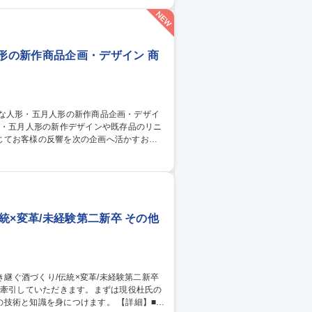
丁寧にサポート。専門知識をイチから学べる
」が存分に活かせます！※建物の改変に伴
人形の新作商品企画・デザイン 商
じてお客様の反響を次の企画へ活かすお仕
管理 ■ショールームやPOP UP SHOP
調査 ※量産化やお届けまでを考慮したデザ
られます。 募集職種 【残業1
イン
統×変革/未経験第二新卒 その他
識を身につけます。 【詳細】■原