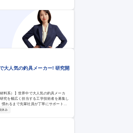
合わせた酒質・アルコール度数の調整、ブレ
管理■醸造器具や機械類のメンテナンス、
でなく、新しい着眼点でのモノづくりや提
募集職種 【宮崎/杜氏候
中で大人気の釣具メーカー! 研究開
。慣れるまで先輩社員が丁寧にサポートい
祝休み
す。一人ひとりが案件を持ち、試験から解
、幅広いスキルと知識が身につきます。チ
 募集職種 未経験可【兵