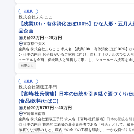
納品、配送【4】各種事務作業などをお任せします。入社後は先輩が
環境です。お客様とじっくり関係を築くため、前職での「接客スキル
う作業はありません。地域に根ざし長く安心して働けます。 募集職種 【岐阜市/未経験歓迎】接客経験が活きる！
正社員
月給30万～◎和を伝える老舗の営業職
株式会社ふらここ
【残業10h・有休消化ほぼ100%】ひな人形・五月
品企画
23万円～28万円
月給
東京都中央区
企業名 株式会社ふらここ 求人名 【残業10h・有休消化ほぼ100%】ひな人形・五月人形の新作商品企画・デザイ
ン 仕事の内容 お子様がいるご家族に向け、自社オリジナルのひな人形・五月人形の新作デザインや既存品のリニ
ューアルを企画。伝統職人と連携して形にし、ショールーム接客を通
事です。 ■新作ひな人形・五月人形の企画・デザイン（色柄・装飾等の検討） ■販売動向の分析および既存商品の
転勤なし
リニューアル提案 ■外部の伝統職人との打ち合わせ・試作・完成までの進行
での接客対応での接客対応・試作品に対する顧客アンケート等の反応
イン作成を行います。 ★入社後は先輩がマンツーマンフォロー。1つずつ業務を覚え
正社員
0h・有休消化ほぼ100%】ひな人形・五月人形の新作商品企画・デザ
株式会社酒蔵王手門
【宮崎/杜氏候補】日本の伝統を引き継ぐ酒づくり/伝
(食品/飲料/たばこ)
20万5757円～40万円
月給
宮崎県日南市
企業名 株式会社酒蔵王手門 求人名 【宮崎/杜氏候補】日本の伝統を引き継ぐ酒づくり/伝統×変革/未経験第二新卒
◎ 仕事の内容 将来的に酒蔵の最高責任者である『杜氏』として、蔵を牽引していただきます。まずは現役杜氏の
徹底的な指導のもと、蔵内での全ての工程を経験し、一から酒づくりの技術と知