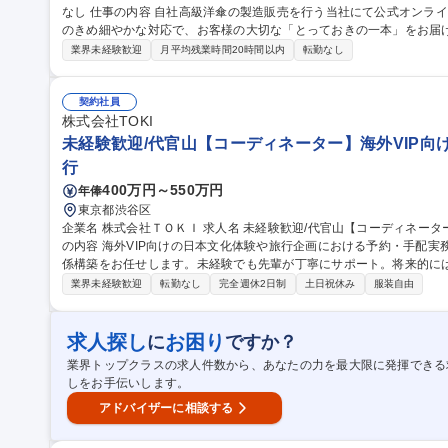
なし 仕事の内容 自社高級洋傘の製造販売を行う当社にて公式オンラインショップの運営全般をお任せ。注文ごと
のきめ細やかな対応で、お客様の大切な「とっておきの一本」をお届
ジション。 メインは注文受付、検品、梱包・出荷。少人数チームで一丸となり協力して進めます。実務未経験の
業界未経験歓迎
月平均残業時間20時間以内
転勤なし
方も一つ一つ丁寧に指導しますので、安心して傘の専門知識を深く学
きたらスタッフのオペレーション管理をおまかせします。さらにサイ
運営、撮影立ち合い等、様々な業務に携わることができます。 【業務内
契約社員
職種 東京【ＥＣサイト運営】未経験歓迎／皇室御用達の老舗洋傘メー
株式会社TOKI
未経験歓迎/代官山【コーディネーター】海外VIP向
行
400万円～550万円
年俸
東京都渋谷区
企業名 株式会社ＴＯＫＩ 求人名 未経験歓迎/代官山【コーディネーター】海外VIP向け文化体験の運営・手配 仕事
の内容 海外VIP向けの日本文化体験や旅行企画における予約・手配
係構築をお任せします。未経験でも先輩が丁寧にサポート。将来的に
文化体験の予約・手配や進行管理、ロジスティクス手配のほか、職人
業界未経験歓迎
転勤なし
完全週休2日制
土日祝休み
服装自由
築、社内オペレーション改善、ガイドの採用・育成、コスト管理など
認や丁寧な調整、イレギュラーへの柔軟な対応が求められる、体験の
に慣れた後は、伝統体験先の新規開拓や、新たなコンテンツの開発・改善
求人探し
お困り
に
ですか？
職種 未経験歓迎/代官山【コーディネーター】海外VIP向け文化体験の
業界トップクラスの求人件数から、あなたの力を最大限に発揮できる
しをお手伝いします。
アドバイザーに相談する