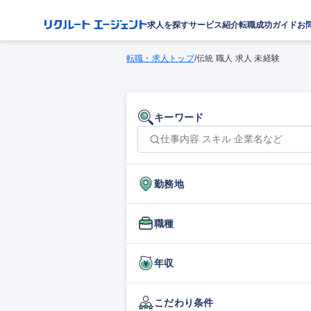
求人を探す
サービス紹介
転職成功ガイド
お
転職・求人トップ
/
伝統 職人 求人 未経験
キーワード
勤務地
職種
年収
こだわり条件