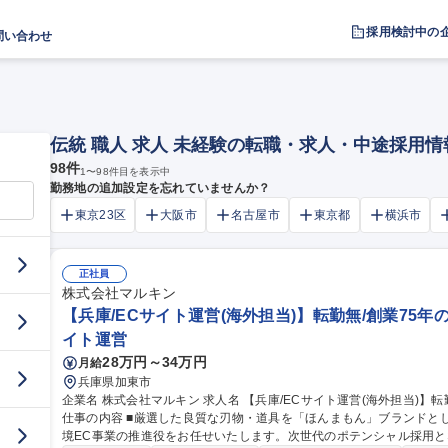
採用検討中の
問い合わせ
伝統 職人 求人 未経験の転職・求人・中途採用情
98
件
1
〜
98
件目を表示中
勤務地の追加設定を忘れていませんか？
東京23区
大阪市
名古屋市
東京都
横浜市
正社員
株式会社マルキン
【兵庫/ECサイト運営(海外担当)】転勤無/創業75年
イト運営
28万円～34万円
月給
兵庫県加東市
企業名 株式会社マルキン 求人名 【兵庫/ECサイト運営(海外担当)】転勤無/創業75年の刃物卸×伝統を繋ぐ次世代
仕事の内容 ■厳選した良質な刃物・道具を「ほんまもん」ブランドと
境EC事業の推進役をお任せいたします。次世代のポテンシャル採用となります。 ■Shopifyを活