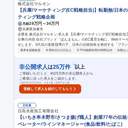
株式会社マルキン
【兵庫/マーケティング(EC戦略担当)】転勤無/日本の
ティング戦略企画
28万円～34万円
月給
兵庫県加東市
企業名 株式会社マルキン 求人名 【兵庫/マーケティング(EC戦略担当)】転勤無/日本の伝統技術を発信/UIターン
仕事の内容 自社ブランド「ほんまもん」のEC運営を軸に、Webマ
せします。3代目の直接指導の下、日本の伝統技術を発信する「ブラ
具体的な業務内容： ■自社ECサイト（楽天・Amazon等）の運営管
業界未経験歓迎
年間休日120日以上
月平均残業時間20時間以内
転勤な
ンや特集ページの企画） ■商品撮影のディレクション、紹介文の作成 ■SNS（
ブランディング ■アクセス解析（どこのページが見られているかの分析） 募集職種 【兵庫/マーケティング(
略担当)】転勤無/日本の伝統技術を発信/UIターン
※
非公開求人
25
万件
は
以上
ご登録いただくと、約
25
万件の非公開求人から
ご希望に沿った求人をご紹介します。
※
2026年3月31日時点 ※求人数＝採用予定人数
登録して求人を紹介してもらう
正社員
日高水産加工有限会社
【いちき串木野市/さつま揚げ職人】創業77年の伝統を
ペレーター/ラインマネージャー(食品/飲料/たばこ)