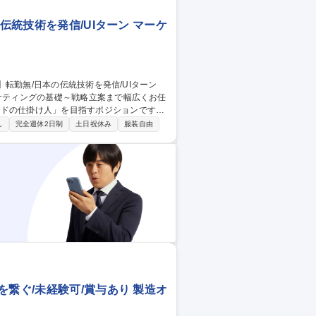
伝統技術を発信/UIターン マーケ
ーケティングの基礎～戦略立案まで幅広くお任
ンドの仕掛け人」を目指すポジションです。
理 ■売上アップのための企画立案（キャンペー
し
完全週休2日制
土日祝休み
服装自由
Instagram・YouTube）を活用した
EC戦
繋ぐ/未経験可/賞与あり 製造オ