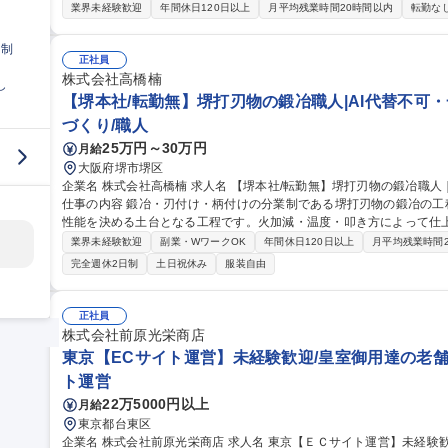
イトの運営管理■アメリカAmazonでの販売ページ運用・管理■仕入
業界未経験歓迎
年間休日120日以上
月平均残業時間20時間以内
転勤な
成・更新■データ分析によるプロモーションの立案・実行■Instagram、Fa
たブランド認知の拡大※業務領域は多岐にわたりますが、未経験の方
日制
えています。 募集職種 【兵庫/ECサイト運営(海外担当)】転勤無
正社員
株式会社高橋楠
し
【堺本社/転勤無】堺打刃物の鍛冶職人|AI代替不可
づくり/職人
25万円～30万円
月給
大阪府堺市堺区
企業名 株式会社高橋楠 求人名 【堺本社/転勤無】堺打刃物の鍛冶職人｜AI代替不可・一生ものの伝統技術を習得
仕事の内容 鍛冶・刃付け・柄付けの分業制である堺打刃物の鍛冶の
性能を決める土台となる工程です。火加減・温度・叩き方によって仕
です 弊社は持続可能な堺打刃物産業にするため、職人育成に取り組んでおります。【魅力】年間休日127日・有
業界未経験歓迎
副業・WワークOK
年間休日120日以上
月平均残業時間
給取得率100%・残業ほぼ無しと抜群の働きやすさ！IT技術を融合し
完全週休2日制
土日祝休み
服装自由
す。最初の3～5年は四半期に1～2週間、高知県への研修(外注先の親方の
職種 【堺本社/転勤無】堺打刃物の鍛冶職人｜AI代替不可・一生もの
正社員
株式会社前原光栄商店
東京【ECサイト運営】未経験歓迎/皇室御用達の老舗
ト運営
22万5000円以上
月給
東京都台東区
企業名 株式会社前原光栄商店 求人名 東京【ＥＣサイト運営】未経験歓迎／皇室御用達の老舗洋傘メーカー／転勤