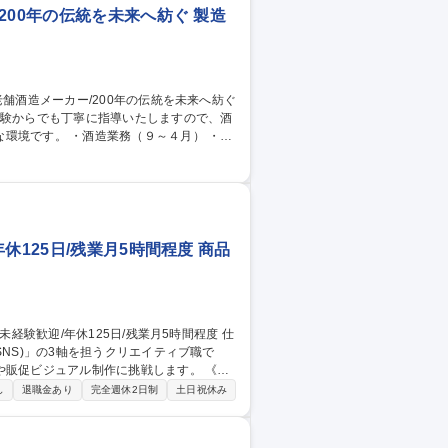
200年の伝統を未来へ紡ぐ 製造
９～４月） ・お
造以外の業務は１年を通して行う業務です。
休125日/残業月5時間程度 商品
NS)」の3軸を担うクリエイティブ職で
販促ビジュアル制作に挑戦します。 《企
アイデアを出していきます。そのアイデア
し
退職金あり
完全週休2日制
土日祝休み
業務》SNSやHPを活用し、オリジナル商品
どを行っていただきます。 募集職種
5時間程度