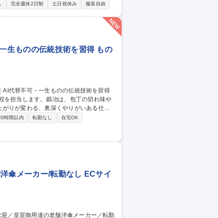
れ先から得た情報をもとにした商品ページの作
し
完全週休2日制
土日祝休み
服装自由
cebook、YouTubeなどのSNSを活用し
でも安心して取り組めるよう育成体制を整
/創業75年の刃物卸×伝統を繋ぐ次世代
・一生ものの伝統技術を習得 もの
工程を担当します。鍛冶は、包丁の切れ味や
上がりが変わる、奥深くやりがいある仕事
20時間以内
転勤なし
在宅OK
た新しい手仕事のスタイルを確立していま
下で)があり成長環境も万全です。 募集
の伝統技術を習得
洋傘メーカー/転勤なし ECサイ