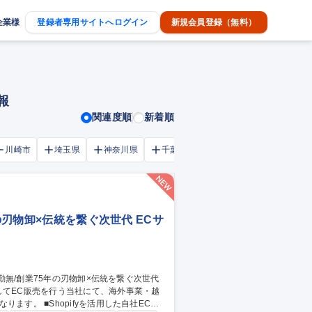
企業様
登録者専用サイトへログイン
新規会員登録（無料）
報
関連度順
新着順
川崎市
埼玉県
神奈川県
千葉市
大阪府
千葉県
の刃物卸×伝統を繋ぐ次世代 ECサ
してEC販売を行う当社にて、海外事業・越
用した自社ECサ