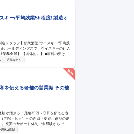
キー/平均残業5h程度! 製造オ
】 ■原料の受け入
ンテーション）■蒸留（ディスティレーショ
し
退職金あり
・メンテナンス ※未経験の方でも、先輩社員
 和を伝える老舗の営業職 その他
す。充実のサポート体制で未経験からでも
全週休2日制