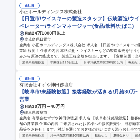
正社員
小正ホールディングス株式会社
【日置市/ウイスキーの製造スタッフ】伝統酒造/ウイス
ペレーター/ラインマネージャー(食品/飲料/たばこ)
24万1000円以上
月給
鹿児島県日置市
企業名 小正ホールディングス株式会社 求人名 【日置市/ウイスキーの製造スタッフ】伝統酒造/ウイスキー/平均残
業5h程度！ 仕事の内容 本格焼酎・ウイスキーなどの製造販売を行う小正ホールディングスで、ウイスキーの仕込
みから原酒の熟成まで、製造工程全般を担当します。 【変更範囲：当社業務全般】 【具体的に
れ・粉砕（製麦・ミリング）■糖化（マッシング） ■発酵（フェルメ
業界未経験歓迎
年間休日120日以上
月平均残業時間20時間以内
転勤な
ン） ■樽詰め・貯蔵（カスクフィリング・マチュレーション） ■清掃
がイチから教えますのでご安心ください！ 募集職種 【日置市/ウイスキーの製造スタッフ】伝統酒造/ウイスキー/
平均残業5h程度！
正社員
有限会社ずずや神田佛壇店
【岐阜市/未経験歓迎】接客経験が活きる!月給30万~
営業
30万円～40万円
月給
岐阜県岐阜市
企業名 有限会社ずずや神田佛壇店 求人名 【岐阜市/未経験歓迎】接客経験が活きる！月給30万～◎和を伝える老
舗の営業職 仕事の内容 ご来店されたお客様への接客販売や、既存顧客（寺院・個人）への巡回・提案、商品の納
品等をお任せします。対話を通じてお客様の想いに寄り添うお仕事で
安心です！ 具体的には【1】店内での仏壇等の接客販売【2】寺院や個人宅への巡回・ご提案【3】商品の梱包や
業界未経験歓迎
月平均残業時間20時間以内
転勤なし
退職金あり
完