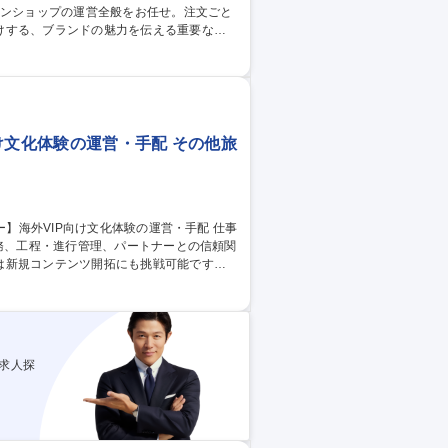
けする、ブランドの魅力を伝える重要なポ
び確実なスキルアップが可能です。 慣れて
トのページ作りやイベント企画、インスタ
容の変更範囲】当社の指定する業務 募集
カー／転勤なし
け文化体験の運営・手配 その他旅
実務、工程・進行管理、パートナーとの信頼関
は新規コンテンツ開拓にも挑戦可能です。
やシェフなどのパートナーとの信頼関係構
をチームで分担して担当します。細かな確
品質を裏から支える重要な役割です。業務
にも深く携わることができます。 募集
運営・手配
求人探