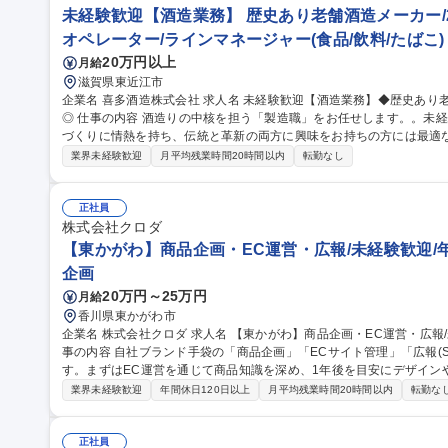
未経験歓迎【酒造業務】 歴史あり老舗酒造メーカー/
オペレーター/ラインマネージャー(食品/飲料/たばこ)
20万円以上
月給
滋賀県東近江市
企業名 喜多酒造株式会社 求人名 未経験歓迎【酒造業務】◆歴史あり老舗酒造メーカー/200年の伝統を未来へ紡ぐ
◎ 仕事の内容 酒造りの中核を担う「製造職」をお任せします。。未経験からでも丁寧に指導いたしますので、酒
づくりに情熱を持ち、伝統と革新の両方に興味をお持ちの方には最適な環境です。 ・酒造業務（
酒の瓶詰め ・荷造り、出荷 ・配達、納品（既存の取引先へ） ＊酒
業界未経験歓迎
月平均残業時間20時間以内
転勤なし
＊商品の配送先は滋賀県内です。 募集職種 未経験歓迎【酒造業務】◆歴史あり老舗酒造メーカー/200年の伝統を
未来へ紡ぐ◎
正社員
株式会社クロダ
【東かがわ】商品企画・EC運営・広報/未経験歓迎/年
企画
20万円～25万円
月給
香川県東かがわ市
企業名 株式会社クロダ 求人名 【東かがわ】商品企画・EC運営・広報/未経験歓迎/年休125日/残業月5時間程度 仕
事の内容 自社ブランド手袋の「商品企画」「ECサイト管理」「広報(S
す。まずはEC運営を通じて商品知識を深め、1年後を目安にデザインや
画・デザイン業務》マーケットの情報収集をしながら、新しい商品の
業界未経験歓迎
年間休日120日以上
月平均残業時間20時間以内
転勤な
をデザインに落とし込み、サンプルを作り商品化を目指します 《広報
の広報・宣伝を行います。それに伴った画像撮影や編集、テキストの作成な
【東かがわ】商品企画・EC運営・広報/未経験歓迎/年休125日/残業月
正社員