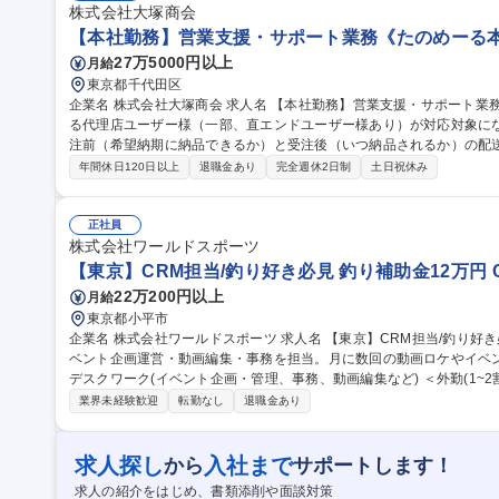
株式会社大塚商会
【本社勤務】営業支援・サポート業務《たのめーる本
27万5000円以上
月給
東京都千代田区
企業名 株式会社大塚商会 求人名 【本社勤務】営業支援・サポート業務《たのめーる本部》 仕事の内容 たのめー
る代理店ユーザー様（一部、直エンドユーザー様あり）が対応対象に
注前（希望納期に納品できるか）と受注後（いつ納品されるか）の配送手配調
認、社内や仕入先に納期確認、発注手配、納期・在庫・商品仕様の問
年間休日120日以上
退職金あり
完全週休2日制
土日祝休み
比較表の資料作成支援、社内申請（単価登録・商品登録等）など 営
の調整や手配を通じて案件成約と円滑な納品に貢献できます。社内外
果を実感できる点にやりがいがあります。 
正社員
株式会社ワールドスポーツ
【東京】CRM担当/釣り好き必見 釣り補助金12万円 C
22万200円以上
月給
東京都小平市
企業名 株式会社ワールドスポーツ 求人名 【東京】CRM担当/釣り好き必見★釣り補助金12万円★ 仕事の内容 イ
ベント企画運営・動画編集・事務を担当。月に数回の動画ロケやイベン
デスクワーク(イベント企画・管理、事務、動画編集など) ＜外勤(1~2割)＞■動画ロケ・イベント運営：社有車を
運転し、機材の搬入や現場への移動■現地での進行管理：タイムスケジュ
業界未経験歓迎
転勤なし
退職金あり
割)＞■イベントの企画書、進行マニュアルの作成■見積書、請求書作
素材のカット編集、テロップ入れ、BGM挿入などの編集実務■イベン
関係各所との連絡調整 ■店舗イベントの管理
求人探し
入社まで
から
サポートします！
求人の紹介をはじめ、書類添削や面談対策