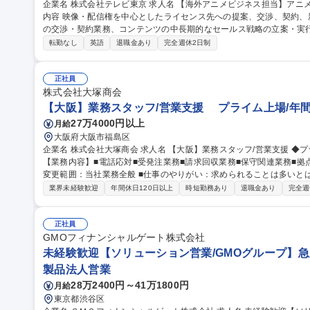
企業名 株式会社テレビ東京 求人名 【海外アニメビジネス担当】アニメコンテンツ/英語必須/海外出張あり 仕事の
内容 映像・配信権を中心としたライセンス先への提案、交渉、契約、
の交渉・契約業務、コンテンツの中長期的なセールス戦略の立案・実行まで幅広く
ンツの海外セールス（ライセンス先への提案、交渉、契約、新規開拓/
転勤なし
英語
退職金あり
完全週休2日制
利元 / 製作委員会等との交渉・契約■海外コンテンツマーケットなど
なセールス戦略の立案・実行■海外に向けたコンテンツプロモーション
市への参加（海外出張あり）■版権元/製作委員会との交渉■商品化監修 募集職種 【海外アニメビジネス担当】ア
正社員
メコンテンツ/英語必須/海外出張あり
株式会社大塚商会
【大阪】業務スタッフ/営業支援 プライム上場/年間
27万4000円以上
月給
大阪府大阪市福島区
企業名 株式会社大塚商会 求人名 【大阪】業務スタッフ/営業支援 ◆プライム上場/年間休日127日◆ 仕事の内容
【業務内容】■電話応対■受発注業務■請求回収業務■保守関連業務■拠
変更範囲：当社業務全般 ■仕事のやりがい：求められることは多いとは思いますが、難しいと思われた仕事をやり
遂げたときの達成感や対応した結果お客様や営業等から感謝の言葉をい
業界未経験歓迎
年間休日120日以上
時短勤務あり
退職金あり
完全週
キルが身につくのか：一般的な業務知識・コミュニケーションスキル・目標設定スキル 募
タッフ/営業支援 ◆プライム上場/年間休日127日◆
正社員
GMOフィナンシャルゲート株式会社
未経験歓迎【ソリューション営業/GMOグループ】急成長F
製品法人営業
28万2400円～41万1800円
月給
東京都渋谷区