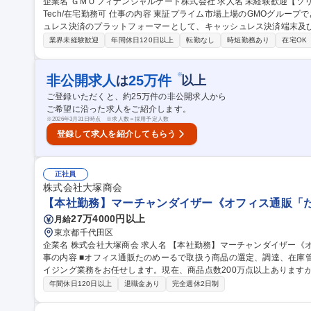
企業名 ＧＭＯフィナンシャルゲート株式会社 求人名 未経験歓迎【ソリューション営業/GMOグループ】急成長Fin
Tech/在宅勤務可 仕事の内容 東証プライム市場上場のGMOグループであり、社会インフラの一部を担うキャッシ
ュレス決済のプラットフォーマーとして、キャッシュレス決済端末及
任せします。 【業務内容詳細】社会インフラの一部を担うキャッシュレス決済のプラットフォーマーとして、決
業界未経験歓迎
年間休日120日以上
転勤なし
時短勤務あり
在宅OK
済事業者（銀行系、カード会社）やポイント系事業者と協業しながら
ます。キャッシュレス決済端末や次世代の決済サービスを生み出し、
を募集いたします。 【入社後】OJTを設定し、実践の中で知識習得をしていただきます
※
非公開求人
25
万件
は
以上
【ソリューション営業/GMOグループ】急成長FinTech/在宅勤務可
ご登録いただくと、約
25
万件の非公開求人から
ご希望に沿った求人をご紹介します。
※
2026年3月31日時点 ※求人数＝採用予定人数
登録して求人を紹介してもらう
正社員
株式会社大塚商会
【本社勤務】マーチャンダイザー《オフィス通販「た
27万4000円以上
月給
東京都千代田区
企業名 株式会社大塚商会 求人名 【本社勤務】マーチャンダイザー《オフィス通販「たのめーる」取扱商品》 仕
事の内容 ■オフィス通販たのめーるで取扱う商品の選定、調達、在庫
イジング業務をお任せします。現在、商品点数200万点以上あります
【具体的には】■担当商材の商品仕様、品質、価格および納期など仕入先
年間休日120日以上
退職金あり
完全週休2日制
カタログ・チラシ制作、Webなどへ担当商材の各種販売施策の立案 
把握 ◎さらなる商品点数拡大に向けて、まずは売れ筋分析などもお