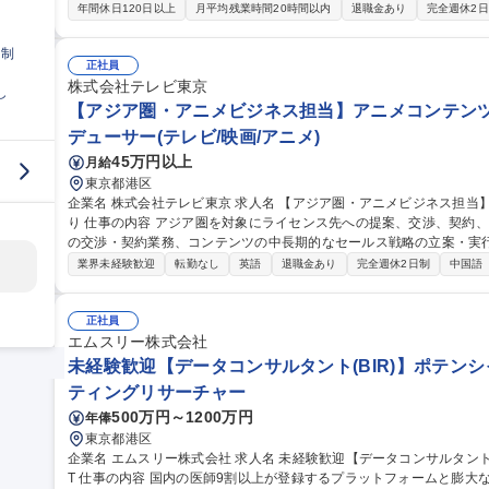
管理 ■海外物流拠点の運用・最適化:海外拠点(上海等)を活用した物流集約・在庫管理。リードタイムに合わせたコ
年間休日120日以上
月平均残業時間20時間以内
退職金あり
完全週休2
ンテナ単位での出庫、積込み指示や納品調整などの物流改善 ■海外出張
や現地工場訪問)による最新トレンドの把握と海外子会社、現地パートナ
日制
や物流運用関連業務の海外子会社への教育・指導、商品企画(MD)サポート、商材
正社員
社勤務】調達業務・貿易実務《海外》◆語学不問/オフィス通販たのめ
株式会社テレビ東京
し
【アジア圏・アニメビジネス担当】アニメコンテンツ/
デューサー(テレビ/映画/アニメ)
45万円以上
月給
東京都港区
企業名 株式会社テレビ東京 求人名 【アジア圏・アニメビジネス担当】アニメコンテンツ/中国語必須/海外出張あ
り 仕事の内容 アジア圏を対象にライセンス先への提案、交渉、契約、新規開拓業務から、権利元/製作委員会等と
の交渉・契約業務、コンテンツの中長期的なセールス戦略の立案・実行まで幅広く
の業務に対する管理運営（アニメ商品化事業、共同制作、イベント、
業界未経験歓迎
転勤なし
英語
退職金あり
完全週休2日制
中国語
出張あり）■版権元/製作委員会との交渉■自社および中国パートナー
（マスターライセンシー業務など） 募集職種 【アジア圏・アニメビジネス担当】アニメコンテンツ/中国語必須/
海外出張あり
正社員
エムスリー株式会社
未経験歓迎【データコンサルタント(BIR)】ポテンシャ
ティングリサーチャー
500万円～1200万円
年俸
東京都港区
企業名 エムスリー株式会社 求人名 未経験歓迎【データコンサルタント（BIR）】ポテンシャル重視の採用/医療×I
T 仕事の内容 国内の医師9割以上が登録するプラットフォームと膨大な診療データに強みがある当社で、データ分