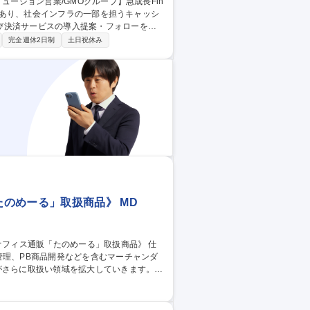
び決済サービスの導入提案・フォローをお
完全週休2日制
土日祝休み
、決済ソリューションの導入提案を行ない
世の中に届けるソリューション営業担当者
。 募集職種 未経験歓迎
のめーる」取扱商品》 MD
管理、PB商品開発などを含むマーチャンダ
がさらに取扱い領域を拡大していきます。
との交渉 ■発注から納品、在庫の管理 ■
■データを活用した担当商材の販売分析、市場
任せします。プライベートブランドの企画な