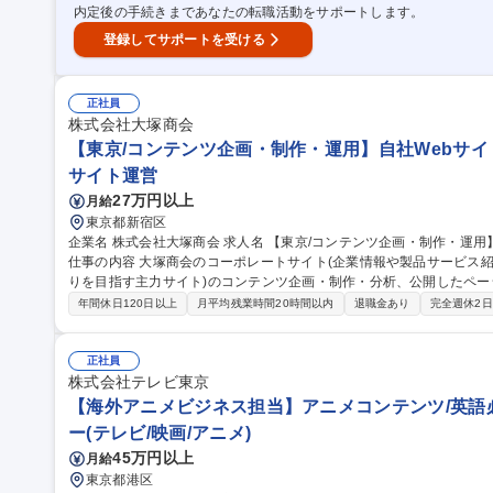
内定後の手続きまであなたの転職活動をサポートします。
登録してサポートを受ける
正社員
株式会社大塚商会
【東京/コンテンツ企画・制作・運用】自社Webサイト
サイト運営
27万円以上
月給
東京都新宿区
企業名 株式会社大塚商会 求人名 【東京/コンテンツ企画・制作・運用】自社Webサイト運営全般/年間休日127日
仕事の内容 大塚商会のコーポレートサイト(企業情報や製品サービス紹
りを目指す主力サイト)のコンテンツ企画・制作・分析、公開したページ
の 管理・運用などWebサイト運営全般に携わる業務です。 【主な業務内容】※適性に応じて判断いたします。 ■
年間休日120日以上
月平均残業時間20時間以内
退職金あり
完全週休2
コンテンツ企画・制作・分析 ■サイト運用全般(機能改修に伴うFAQ、
い合わせ窓口の管理、データ分析・活用 ■チャットボット、FAQ、有人
制作や窓口、運用など実作業は委託して運営) 募集職種 【東京/コンテンツ企画・制作・運用】自社Webサイト運
正社員
営全般/年間休日127日
株式会社テレビ東京
【海外アニメビジネス担当】アニメコンテンツ/英語必
ー(テレビ/映画/アニメ)
45万円以上
月給
東京都港区