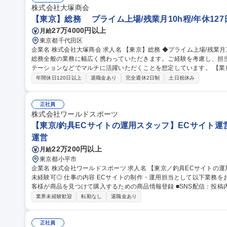
株式会社大塚商会
【東京】総務 プライム上場/残業月10h程/年休127
27万4000円以上
月給
東京都千代田区
企業名 株式会社大塚商会 求人名 【東京】総務 ◆プライム上場/残業月10h程/年休127日/在宅勤務有◆ 仕事の内容
総務全般の業務に幅広く携わっていただきます。ご経験を考慮し、担
テーションなどでマルチに活躍いただくことを想定しています。 【業務内容】 ■有形固定資産発注および管理業
務：営業、サポート用の車両発注、車両管理全般 など ■庶務関連業務：
年間休日120日以上
退職金あり
完全週休2日制
土日祝休み
勤務も週1日程度ございます（状況に応じて変動あり）。 募集職種 【東京】総務 ◆プライム上場/残業月10h程/年
休127日/在宅勤務有◆
正社員
株式会社ワールドスポーツ
【東京/釣具ECサイトの運用スタッフ】ECサイト運営
運営
22万200円以上
月給
東京都小平市
企業名 株式会社ワールドスポーツ 求人名 【東京／釣具ECサイトの運用スタッフ】ＥＣサイト運営力が磨ける★
未経験可◎ 仕事の内容 ECサイトの制作・運用担当として以下業務をお任せします。 ■商品ページ制作・掲載：お
客様が商品を見つけて購入するための商品情報登録 ■SNS配信：投稿内
在庫管理・配送フォロー：倉庫や仕入れ先と連携し、発注漏れや欠品の
業界未経験歓迎
転勤なし
退職金あり
ち手に活かすための分析 募集職種 【東京／釣具ECサイトの運用スタッフ】ＥＣサイト運営力が磨ける★未経験可
◎
正社員