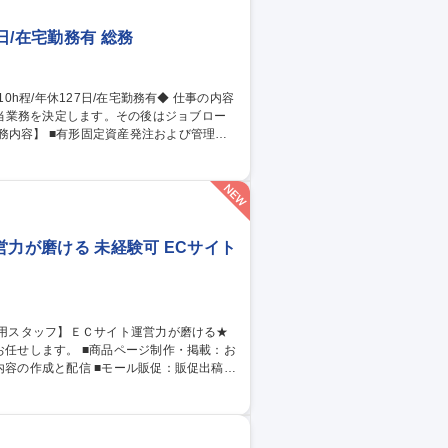
日/在宅勤務有 総務
当業務を決定します。その後はジョブロー
慶弔対応 など ■転勤に関わる業務 ※在宅
力が磨ける 未経験可 ECサイト
容の作成と配信 ■モール販促：販促出稿 ■
防止 ■数値分析：数値を読み取り、次の打