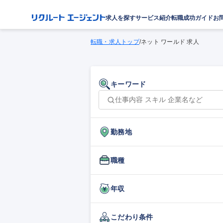
求人を探す
サービス紹介
転職成功ガイド
お
転職・求人トップ
/
ネット ワールド 求人
キーワード
勤務地
職種
年収
こだわり条件