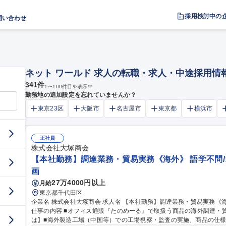
採用検討中の
問い合わせ
ネット ワールド 求人の転職・求人・中途採用情
341
件
1
〜
100
件目を表示中
勤務地の追加設定を忘れていませんか？
東京23区
大阪市
名古屋市
東京都
横浜市
正社員
株式会社大塚商会
【本社勤務】調達業務・貿易実務《海外》 語学不問/
画
27万4000円以上
月給
東京都千代田区
企業名 株式会社大塚商会 求人名 【本社勤務】調達業務・貿易実務《海外》◆語学不問/オフィス通販たのめーる
仕事の内容 ■オフィス通販『たのめーる』で取扱う商品の海外調達・
は】■海外製造工場（中国等）での工場視察・監査の実施、商品の仕様/