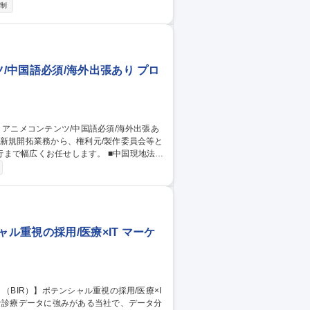
日制
・現地折衝:年数回の海外出張(展示会視察
ー企業との連携強化 ■教育指導:海外調達
企画・選定・調達 募集職種 【本
ーる
中国語必須/海外出張あり プロ
お任せします。 ■中国現地法人
ゲーム企画等）■中国展示会への参加（海外
会社の商品化監修■中長期的なセールス戦略
ル重視の採用/医療×IT マーケ