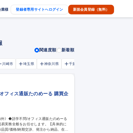
企業様
登録者専用サイトへログイン
新規会員登録（無料）
報
関連度順
新着順
川崎市
埼玉県
神奈川県
千葉市
大阪府
千葉県
オフィス通販たのめーる 購買企
貿易実務全般をお任せします。【具体的に
品質/価格/納期交渉、発注から納品、在庫