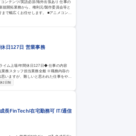
新規開拓業務から、権利元/製作委員会等と
お任せします。 ■アニメコンテ
商品化権、ゲーム化権、契約書作成等）■権
への出張、出展、商談■コンテンツの中長期的
／マーケティング戦略の立案・実行■見本
ニ
休日127日 営業事務
点業務スタッフ担当業務全般 ※職務内容の
ただいたときに感じます。 ■どのようなス
休2日制
集職種 【大阪】業務ス
inTech/在宅勤務可 IT/通信