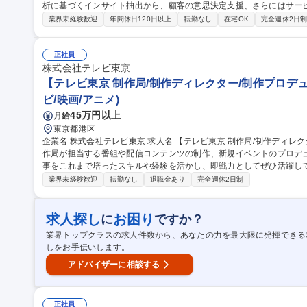
析に基づくインサイト抽出から、顧客の意思決定支援、さらにはサー
ます。 【具体的には】クライアントである製薬企業等が抱えるマーケティング課題に対し、医療従事者へのアン
業界未経験歓迎
年間休日120日以上
転勤なし
在宅OK
完全週休2日
ケートデータやリアルワールドデータ（電子カルテデータ等）を活用
ポーティングにとどまらず、自らインサイトを見出し、顧客の本質的
自らPDCAを回しながら、新規サービスの開発やプロダクトの改善にも挑戦できる環境
正社員
【データコンサルタント（BIR）】ポテンシャル重視の採用/医療×IT
株式会社テレビ東京
【テレビ東京 制作局/制作ディレクター/制作プロデ
ビ/映画/アニメ)
45万円以上
月給
東京都港区
企業名 株式会社テレビ東京 求人名 【テレビ東京 制作局/制作ディレクター/制作プロデューサー】 仕事の内容 制
作局が担当する番組や配信コンテンツの制作、新規イベントのプロデ
事をこれまで培ったスキルや経験を活かし、即戦力としてぜひ活躍してください。 自由な発想
斬新な企画に挑戦できるのが、テレビ東京の制作局です。テレビ業界
業界未経験歓迎
転勤なし
退職金あり
完全週休2日制
しさ」をテーマにテレビ東京に新たなヒットコンテンツを生み出せる
もちろん、未経験でも配信やイベントなどのコンテンツ開発で新しい
る方など総合的なコンテンツクリエイターをお迎えしたいと考えております。 募集職種 【テレビ東京
求人探し
お困り
に
ですか？
作ディレクター/制作プロデューサー】
業界トップクラスの求人件数から、あなたの力を最大限に発揮できる
しをお手伝いします。
アドバイザーに相談する
正社員