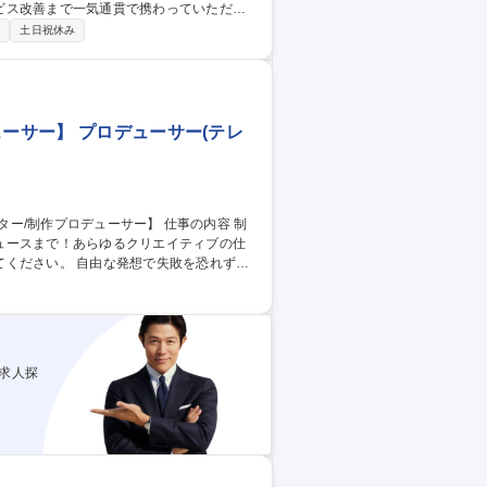
ビス改善まで一気通貫で携わっていただき
制
土日祝休み
して解決策を提案します。単なる分析やレ
な課題解決にコミットしていただきます。
です 募集職種 未経験歓迎
ューサー】 プロデューサー(テレ
ュースまで！あらゆるクリエイティブの仕
で失敗を恐れずに
全体が変革期を迎える中、「脱・テレ東ら
人材を求めます。従来の番組制作経験者は
マネタイズの仕組みを生み出せる自信のあ
 制作局/制
求人探