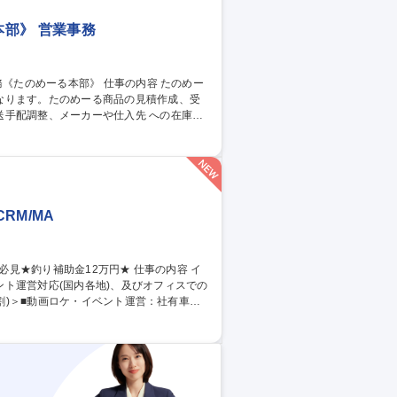
部》 営業事務
なります。たのめーる商品の見積作成、受
整、メーカーや仕入先 への在庫確
い合わせ対応（メールや電話）、チラシや
業活動の中核を支える業務として、受注前後
の多くの関係者と連携し、調整役として成
募集職種 【本社勤務】営業支援・サポート業務《たのめーる本部》
RM/MA
ト運営対応(国内各地)、及びオフィスでの
ールの管理、トラブル対応 ＜内勤(8~9
成、予算の管理■動画編集：ロケで撮影した
ト準備：備品の手配、会場の予約、出演者や
 募集職種 【東京】CRM担当/釣り好き必見★釣り補助金12万円★