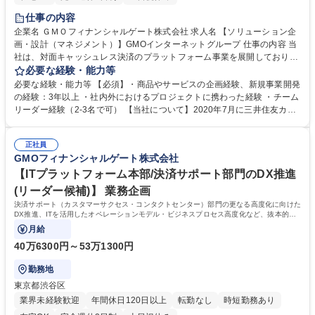
仕事の内容
企業名 ＧＭＯフィナンシャルゲート株式会社 求人名 【ソリューション企
画・設計（マネジメント）】GMOインターネットグループ 仕事の内容 当
社は、対面キャッシュレス決済のプラットフォーム事業を展開しておりま
す。大手アカウント先と協業し、新規市場へのアプローチ戦略の立案や新
必要な経験・能力等
しいソリューション企画・設計、既存サービスの改善をお任せします。 既
必要な経験・能力等 【必須】・商品やサービスの企画経験、新規事業開発
存サービスの改善においては、日々の大手アカウント先やお客様からの問
の経験：3年以上 ・社内外におけるプロジェクトに携わった経験 ・チーム
い合わせ対応等もお任せします。 【サービス内容】 ・大手アカウント先
リーダー経験（2-3名で可） 【当社について】2020年7月に三井住友カー
と協業し展開している決済端末や交通系ソリューション、DX関連サービ
ド株式会社、ビザ・ワールドワイド・ジャパン株式会社（Visa）と共同で
ス等幅広いサービス 募集職種 【ソリューション企画・設計（マネジメン
新決済プラットフォーム『stera』をリリース。大手カード会社とのアライ
ト）】GMOインターネットグループ
正社員
アンス×キャッシュレス市場成長性により飛躍的に成長している。日本の
GMOフィナンシャルゲート株式会社
キャッシュレス決済比率は39.3%(2023年度).日本政府はこ2025年までに4
0%程度を目指す政策を打ち出していることも追い風の一つ。 学歴・資格
【ITプラットフォーム本部/決済サポート部門のDX推進
学歴：大学院 大学 語学力： 資格：
(リーダー候補)】 業務企画
決済サポート（カスタマーサクセス・コンタクトセンター）部門の更なる高度化に向けた
DX推進、ITを活用したオペレーションモデル・ビジネスプロセス高度化など、抜本的な
改革を実施していただきます。
月給
40万6300円～53万1300円
勤務地
東京都渋谷区
業界未経験歓迎
年間休日120日以上
転勤なし
時短勤務あり