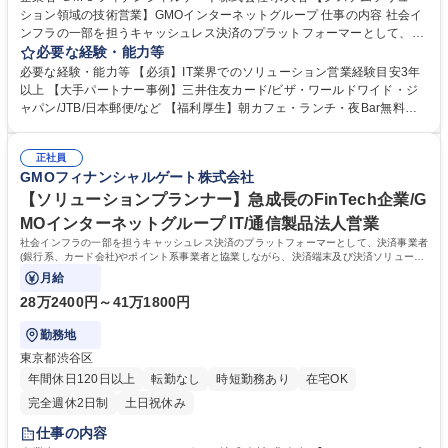
ション領域の技術営業】GMOインターネットグループ 仕事の内容 社会イ
ンフラの一部を担うキャッシュレス決済のプラットフォーマーとして、決
済事業者(銀行系、カード会社)やポイント系事業者と協業しながら、決済
必要な経験・能力等
端末及び決済ソリューションの導入提案をお任せします。 【業務内容詳
必要な経験・能力等 【必須】IT業界でのソリューション営業経験目安3年
細】 ■大手アカウントに対する決済端末及び決済ソリューションの導入 ■
以上 【大手パートナー事例】三井住友カード/ビザ・ワールドワイド・ジ
クレジットカード会社を中心としたアライアンス企業に対するビジネスプ
ャパン/JTB/日本郵便/など 【福利厚生】朝カフェ・ランチ・夜Bar無料
ラン策定 ■社内外と連携した新たな決済ソリューションの企画・推進 ■ア
【当社について】2020年7月に三井住友カード株式会社、ビザ・ワールド
カウントに対するコンサルテーションおよびDXによる変革プランニング
ワイド・ジャパン株式会社（Visa）と共同で新決済プラットフォーム『st
募集職種 【システムソリューション領域の技術営業】GMOインターネッ
正社員
era』をリリース。大手カード会社とのアライアンス×キャッシュレス市場
GMOフィナンシャルゲート株式会社
トグループ
成長性により飛躍的に成長している。日本のキャッシュレス決済比率は3
9.3%(2023年度).日本政府はこ2025年までに40%程度を目指す政策を打ち
【ソリューションプランナー】急成長のFinTech企業/G
出していることも追い風の一つ。 学歴・資格 学歴：大学院 大学 語学力：
MOインターネットグループ IT/通信製品法人営業
資格：
社会インフラの一部を担うキャッシュレス決済のプラットフォーマーとして、決済事業者
(銀行系、カード会社)やポイント系事業者と協業しながら、決済端末及び決済ソリューシ
ョンの導入提案をお任せします。
月給
28万2400円～41万1800円
勤務地
東京都渋谷区
年間休日120日以上
転勤なし
時短勤務あり
在宅OK
完全週休2日制
土日祝休み
仕事の内容