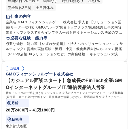
年間休日120日以上
転勤なし
時短勤務あり
在宅OK
完全週休2日制
土日祝休み
仕事の内容
企業名 ＧＭＯフィナンシャルゲート株式会社 求人名 【ソリューション営
業(リーダー候補)】GMOグループ/業界トップクラス/業績好調 仕事の内容
業界トップクラスで社会インフラの一部を担うキャッシュレス決済のプラ
ットフォーマーとして、決済事業者(銀行系、カード会社)やポイント系事
必要な経験・能力等
業者と協業しながら、下記の業務をお任せいたします。 【業務内容詳細】
必要な経験・能力等 【いずれか必須】・法人へのソリューション・コンサ
■大手アカウントに対する決済端末及び決済ソリューションの導入 ■クレ
ルティング）営業の実務経験・流通・小売・飲食業界向けのシステム提案
ジットカード会社を中心としたアライアンス企業に対するビジネスプラン
（POSや店舗DXソリューションなど）の実務経験 ・キャッシュレス決
策定 ■社内外と連携した新たな決済ソリューションの企画・推進 ■アカウ
済、金融サービスに関する法人営業経験 ・エンタープライズ（大手企業）
ントに対するコンサルテーションおよびDXによる変革プランニング 募集
向けのアカウントプランニングおよび営業経験 【当社について】2020年7
職種 【ソリューション営業(リーダー候補)】GMOグループ/業界トップク
正社員
月に三井住友カード株式会社、ビザ・ワールドワイド・ジャパン株式会社
GMOフィナンシャルゲート株式会社
ラス/業績好調
（Visa）と共同で新決済プラットフォーム『stera』をリリース。大手カ
ード会社とのアライアンス×キャッシュレス市場成長性により飛躍的に成
【カジュアル面談スタート】急成長のFinTech企業/GM
長している。 学歴・資格 学歴：大学院 大学 語学力： 資格：
Oインターネットグループ IT/通信製品法人営業
社会インフラの一部を担うキャッシュレス決済のプラットフォーマーとして、決済事業者
(銀行系、カード会社)やポイント系事業者と協業しながら、決済端末及び決済ソリューシ
ョンの導入提案をお任せします。
月給
28万2400円～41万1800円
勤務地
東京都渋谷区