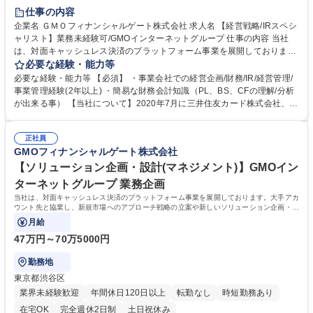
仕事の内容
企業名 ＧＭＯフィナンシャルゲート株式会社 求人名 【経営戦略/IRスペシ
ャリスト】業務未経験可/GMOインターネットグループ 仕事の内容 当社
は、対面キャッシュレス決済のプラットフォーム事業を展開しておりま
す。キャッシュレス市場の拡がりとともに当社の業容も拡大中で、2020
必要な経験・能力等
年7月、グループ10社目の上場企業として上場を果たしました。 CEO/CF
必要な経験・能力等 【必須】 ・事業会社での経営企画/財務/IR/経営管理/
O直下にて、全社的な経営戦略の立案計画・実行を担っていただきます。
事業管理経験(2年以上) ・簡易な財務会計知識（PL、BS、CFの理解/分析
全社的な経営戦略にも携わりつつ、経営企画部が主管する下記業務につい
が出来る事） 【当社について】2020年7月に三井住友カード株式会社、ビ
て主体的に関与いただける方を想定しています。 ・投資家対応やアナリス
ザ・ワールドワイド・ジャパン株式会社（Visa）と共同で新決済プラット
ト対応、決算開示対応を中心としたIR業務 ・プレスリリースやコーポレー
フォーム『stera』をリリース。大手カード会社とのアライアンス×キャッ
トサイト（HP)の改修等のPR業務（広報業務）を担当頂ける方 募集職種
正社員
シュレス市場成長性により飛躍的に成長している。日本のキャッシュレス
GMOフィナンシャルゲート株式会社
【経営戦略/IRスペシャリスト】業務未経験可/GMOインターネットグルー
決済比率は39.3%(2023年度).日本政府はこ2025年までに40%程度を目指
プ
す政策を打ち出していることも追い風の一つ。 学歴・資格 学歴：大学院
【ソリューション企画・設計(マネジメント)】GMOイン
大学 語学力： 資格：
ターネットグループ 業務企画
当社は、対面キャッシュレス決済のプラットフォーム事業を展開しております。大手アカ
ウント先と協業し、新規市場へのアプローチ戦略の立案や新しいソリューション企画・設
計、既存サービスの改善をお任せします。
月給
47万円～70万5000円
勤務地
東京都渋谷区
業界未経験歓迎
年間休日120日以上
転勤なし
時短勤務あり
在宅OK
完全週休2日制
土日祝休み