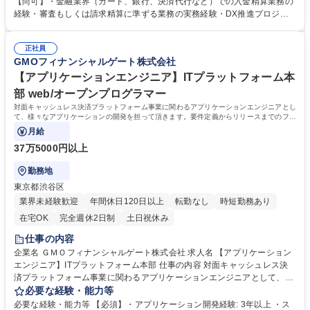
【尚可】・金融業界（カード、銀行、決済代行など）での入金精算業務の
理に関するチェック・管理業務 ・チームメンバーの業務指導・進捗管理
経験・審査もしくは請求精算に準ずる業務の実務経験・DX推進プロジェ
（3～5名程度） ・不備・エラー発生時の原因分析および改善対応 ・業務
クト参画または主導経験 決済プラットフォーム事業の成長を支えるバック
改善DX推進（RPA導入、システム改修提案、効率化プロジェクト推進）
オフィス部門において、実務の管理にとどまらず、 業務改善・DX推進を
募集職種 【ビジネスオぺレーションリーダー（部門責任者候補）】審査・
正社員
お任せします。 責任感が強く、請求精算や契約審査といった重要な業務を
GMOフィナンシャルゲート株式会社
請求精算
正確かつ迅速に遂行できる方を募集します。当社の事業成長を力強く推進
していただける方からのご応募をお待ちしております。 学歴・資格 学
【アプリケーションエンジニア】ITプラットフォーム本
歴：大学院 大学 語学力： 資格：
部 web/オープンプログラマー
対面キャッシュレス決済プラットフォーム事業に関わるアプリケーションエンジニアとし
て、様々なアプリケーションの開発を担って頂きます。要件定義からリリースまでのフル
ライフサイクルをお任せします。
月給
37万5000円以上
勤務地
東京都渋谷区
業界未経験歓迎
年間休日120日以上
転勤なし
時短勤務あり
在宅OK
完全週休2日制
土日祝休み
仕事の内容
企業名 ＧＭＯフィナンシャルゲート株式会社 求人名 【アプリケーション
エンジニア】ITプラットフォーム本部 仕事の内容 対面キャッシュレス決
済プラットフォーム事業に関わるアプリケーションエンジニアとして、
様々なアプリケーションの開発を担って頂きます。要件定義からリリース
必要な経験・能力等
までのフルライフサイクルをお任せします。 ◆具体的な業務範囲 幅広い
必要な経験・能力等 【必須】・アプリケーション開発経験: 3年以上 ・ス