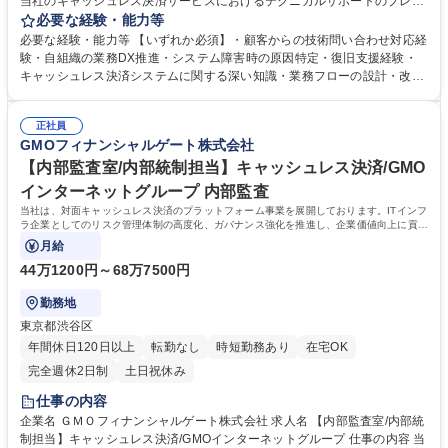
当社のキャッシュレス決済サービスにおけるテクニカルサポートのプレイ
ングリーダーとして、技術的な二次問い合わせ対応、およびサポート体制
必要な経験・能力等
の高度化・業務フローの構築をお任せします。 ・顧客からの技術問い合わ
必要な経験・能力等 【いずれか必須】・顧客からの技術問い合わせ対応経
せ（二次対応）に対する解決支援 ・システム障害発生時の原因特定、トラ
験・自組織の業務DX推進・システム障害時の原因特定・復旧支援経験・
ブルシューティング、復旧支援 ・テクニカルサポート業務フローの改善提
キャッシュレス決済システムに関する深い知識・業務フローの設計・改
案、構築、標準化、各業務のDX推進 ・新キャッシュレスサービスの運用
善・標準化経験 【魅力】顧客向けの技術問い合わせ対応経験、システム障
体制構築と立ち上げ支援 ・業務委託先のサポート品質管理および連携強化
害時の対応経験が生かせるポジションです。主に技術的な問い合わせ対応
・顧客フィードバックを元にしたプロダクト機能改善提案 募集職種 【テ
正社員
（主に二次対応）を主導していただきます。機能改善提案、業務フローの
GMOフィナンシャルゲート株式会社
クニカルサポート（カスタマーサクセス部）】キャッシュレス決済サービ
構築・改善、新サービスの運用体制構築や立ち上げ支援にも深く関わって
ス
いただきます。変化の激しいキャッシュレス決済市場において、業務改善
【内部監査室/内部統制担当】キャッシュレス決済/GMO
や新サービス立ち上げを推進していく組織です。 学歴・資格 学歴：大学
インターネットグループ 内部監査
院 大学 語学力： 資格：
当社は、対面キャッシュレス決済のプラットフォーム事業を展開しております。ITインフ
ラ企業としてのリスク管理体制の高度化、ガバナンス強化を推進し、企業価値向上に貢献
していただきます。
月給
44万1200円～68万7500円
勤務地
東京都渋谷区
年間休日120日以上
転勤なし
時短勤務あり
在宅OK
完全週休2日制
土日祝休み
仕事の内容
企業名 ＧＭＯフィナンシャルゲート株式会社 求人名 【内部監査室/内部統
制担当】キャッシュレス決済/GMOインターネットグループ 仕事の内容 当