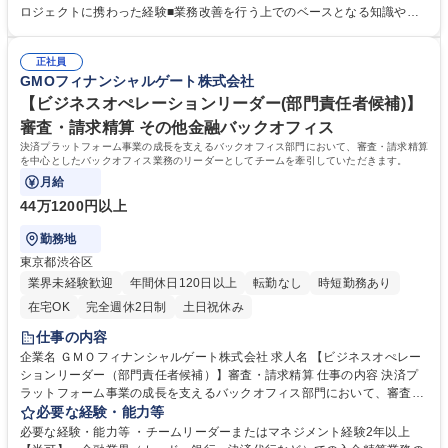
務 (決済端末情報の管理業務)■請求業務 (請求書発行、送付業務)■精算業務
ロジェクトに携わった経験■業務改善を行う上でのベースとなる知識やロ
(支払業務) など■上記一連の業務フローの改善、拡大のリード◎現状のビ
ジカル思考のある方 (基礎となる知識:バックオフィス/流通/生産管理/経理
ジネスプロセスに引きずられることなく、各実務部門のリードと共に課題
等の幅広い知識)■プロジェクトマネジメントの経験社内外の関係者と良好
改善を担って頂きます。部門長を支える担当として、ゆくゆくは各部門の
正社員
かつ円滑な対話が取れる方【募集背景】キャッシュレス需要の大幅な増大
GMOフィナンシャルゲート株式会社
リードと課題改善をお任せ。 募集職種 【DX推進プロジェクトリーダー(リ
により決済端末導入の加盟店様が増加しており、ビジネス規模も順調に拡
ーダー候補)】東証プライム上場
大中。事業が伸長する一方で、複数の業務エリアに対するオペレーション
【ビジネスオぺレーションリーダー(部門責任者候補)】
モデルの再構築、ビジネスプロセスの高度化が求められているため新たな
審査・請求精算 その他金融バックオフィス
人材を募集します 学歴・資格 学歴：大学院 大学 語学力： 資格：
決済プラットフォーム事業の成長を支えるバックオフィス部門において、審査・請求精算
を中心としたバックオフィス業務のリーダーとしてチームを牽引していただきます。
月給
44万1200円以上
勤務地
東京都渋谷区
業界未経験歓迎
年間休日120日以上
転勤なし
時短勤務あり
在宅OK
完全週休2日制
土日祝休み
仕事の内容
企業名 ＧＭＯフィナンシャルゲート株式会社 求人名 【ビジネスオぺレー
ションリーダー（部門責任者候補）】審査・請求精算 仕事の内容 決済プ
ラットフォーム事業の成長を支えるバックオフィス部門において、審査・
請求精算を中心としたバックオフィス業務のリーダーとしてチームを牽引
必要な経験・能力等
していただきます。 ・利用申込み加盟店に対する審査業務の統括 ・クレ
必要な経験・能力等 ・チームリーダーまたはマネジメント経験2年以上
ジットカード会社・銀行・加盟店の 入金・請求精算業務の統括 ・精算処