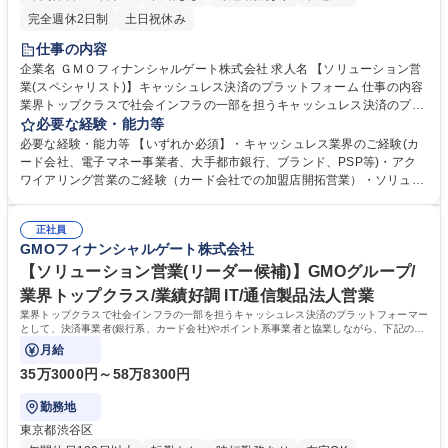
完全週休2日制
土日祝休み
仕事の内容
企業名 ＧＭＯフィナンシャルゲート株式会社 求人名 【ソリューション営
業(スペシャリスト)】キャッシュレス決済のプラットフォーム 仕事の内容
業界トップクラスで社会インフラの一部を担うキャッシュレス決済のプラ
ットフォーマーとして、決済事業者(銀行系、カード会社)やポイント系事
必要な経験・能力等
業者と協業しながら、下記の業務をお願いします。 【業務内容詳細】 ■大
必要な経験・能力等 【いずれか必須】・キャッシュレス業界のご経験(カ
手アカウントに対する決済端末及び決済ソリューションの導入 ■クレジッ
ード会社、電子マネー事業者、大手都市銀行、ブランド、PSP等)・アク
トカード会社を中心としたアライアンス企業に対するビジネスプラン策定
ワイアリング営業のご経験（カード会社での加盟店開拓営業）・ソリュー
■社内外と連携した新たな決済ソリューションの企画・推進 ■アカウント
ション営業のご経験 【当社について】GMOインターネットグループの一
に対するコンサルテーションおよびDXによる変革プランニング 募集職種
社で、対面キャッシュレス決済のプラットフォーム事業を展開しておりま
【ソリューション営業(スペシャリスト)】キャッシュレス決済のプラット
正社員
す。キャッシュレス市場の拡がりとともに当社の業容も拡大中で、2020
GMOフィナンシャルゲート株式会社
フォーム
年7月、グループ10社目の上場企業として、東証マザーズ市場（現在はグ
ロース市場）に株式公開。2025年6月には東証プライム市場に市場区分を
【ソリューション営業(リーダー候補)】GMOグループ/
変更するとともに、現在も堅調な業績推移となっております。 学歴・資格
業界トップクラス/業績好調 IT/通信製品法人営業
学歴：大学院 大学 語学力： 資格：
業界トップクラスで社会インフラの一部を担うキャッシュレス決済のプラットフォーマー
として、決済事業者(銀行系、カード会社)やポイント系事業者と協業しながら、下記の業
務をお任せいたします。
月給
35万3000円～58万8300円
勤務地
東京都渋谷区