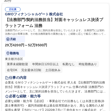
30件
正社員
GMOフィナンシャルゲート株式会社
【法務部門/契約法務担当】対面キャッシュレス決済プ
ラットフォーム 法務
法務部門のメンバーとして、主に契約法務を担当していただきます。 法務部門には契約
法務のほか商事法務、その他法務関連等の業務があり、ご経験に応じて幅広く携わってい
ただきます。
月給
29万4200円～52万9500円
勤務地
東京都渋谷区
業界未経験歓迎
年間休日120日以上
転勤なし
時短勤務あり
在宅OK
完全週休2日制
土日祝休み
仕事の内容
企業名 ＧＭＯフィナンシャルゲート株式会社 求人名 【法務部門/契約法務
担当】対面キャッシュレス決済プラットフォーム 仕事の内容 法務部門の
メンバーとして、主に契約法務を担当していただきます。 法務部門には契
約法務のほか商事法務、その他法務関連等の業務があり、ご経験に応じて
必要な経験・能力等
幅広く携わっていただきます。 ■契約法務（メイン）：契約相談ヒアリン
必要な経験・能力等 【必須】 ・事業会社での法務もしくは弁護士資格(弁
グ、契約書・規約のレビュー、ゼロドラフト、案件管理、製本・捺印手続
護士事務所可) ・裁判所経験者は過去採用実績があり、異なる属性の人材
き、PDF保管・管理 ■商事法務（サブ）：株主総会運営（事前準備全般か
採用を希望 【当社について】2020年7月に三井住友カード株式会社、ビ