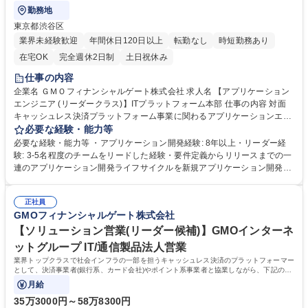
勤務地
東京都渋谷区
業界未経験歓迎
年間休日120日以上
転勤なし
時短勤務あり
在宅OK
完全週休2日制
土日祝休み
仕事の内容
企業名 ＧＭＯフィナンシャルゲート株式会社 求人名 【アプリケーション
エンジニア (リーダークラス)】ITプラットフォーム本部 仕事の内容 対面
キャッシュレス決済プラットフォーム事業に関わるアプリケーションエン
ジニアとして、様々なアプリケーションの開発を担って頂きます。要件定
必要な経験・能力等
義からリリースまでのフルライフサイクルをお任せします ◆具体的な業務
必要な経験・能力等 ・アプリケーション開発経験: 8年以上・リーダー経
範囲：幅広いシステム構成があり、企画・要件定義から保守・運用まで全
験: 3-5名程度のチームをリードした経験・要件定義からリリースまでの一
てのフェーズを経験することができます。 プロジェクトマネージメント、
連のアプリケーション開発ライフサイクルを新規アプリケーション開発と
ITスキル、ビジネススキルなどの幅広い知識を磨くことが可能です。また
して実施した経験 【当社について】GMOインターネットグループの一社
リーダーロールとして、チームマネジメントや、DX・IT高度化推進の役割
で、対面キャッシュレス決済のプラットフォーム事業を展開しておりま
を併せて担っていただくことを想定しております。 ※労働条件備考記載
正社員
す。キャッシュレス市場の拡がりとともに当社の業容も拡大中で、2020
GMOフィナンシャルゲート株式会社
募集職種 【アプリケーションエンジニア (リーダークラス)】ITプラットフ
年7月、グループ10社目の上場企業として、東証マザーズ市場（現在はグ
ォーム本部
ロース市場）に株式公開。2025年6月には東証プライム市場に市場区分を
【ソリューション営業(リーダー候補)】GMOインターネ
変更するとともに、現在も堅調な業績推移となっております。 学歴・資格
ットグループ IT/通信製品法人営業
学歴：大学院 大学 高専 語学力： 資格：
業界トップクラスで社会インフラの一部を担うキャッシュレス決済のプラットフォーマー
として、決済事業者(銀行系、カード会社)やポイント系事業者と協業しながら、下記の業
務をお願いします。
月給
35万3000円～58万8300円