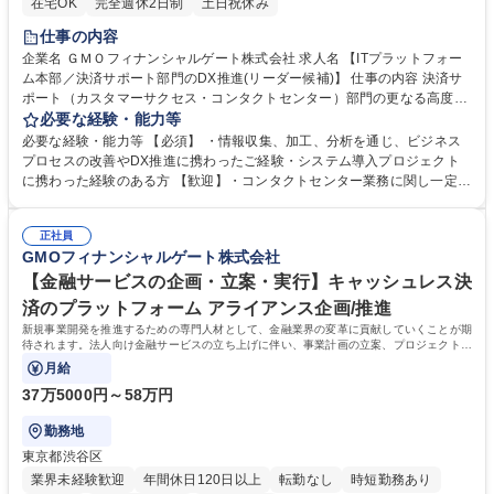
在宅OK
完全週休2日制
土日祝休み
仕事の内容
企業名 ＧＭＯフィナンシャルゲート株式会社 求人名 【ITプラットフォー
ム本部／決済サポート部門のDX推進(リーダー候補)】 仕事の内容 決済サ
ポート（カスタマーサクセス・コンタクトセンター）部門の更なる高度化
に向けたDX推進、ITを活用したオペレーションモデル・ビジネスプロセス
必要な経験・能力等
高度化など、抜本的な改革を実施していただきます。 ・コンタクトセンタ
必要な経験・能力等 【必須】 ・情報収集、加工、分析を通じ、ビジネス
ー 現場のオペレーション改善(コールセンターシステム導入・AIチャット
プロセスの改善やDX推進に携わったご経験・システム導入プロジェクト
ボット導入など) ・加盟店様から集約したニーズの管理、及び課題解決に
に携わった経験のある方 【歓迎】・コンタクトセンター業務に関し一定の
向けた検討 ・上記一連の業務フローの改善、拡大のリード 現状のビジネ
知識をお持ちの方 ・テクニカルサポートに強みをお持ちの方 ≪弊社コー
スプロセスに引きずられることなく、各実務部門のリードと供に課題改善
ルセンターについて≫◇一日の対応件数：700件/日 ◇問い合わせ内容：取
を担っていただきます。部門長を支える担当として、ゆくゆくは各部門の
正社員
引成否確認、端末操作案内、端末不具合問合せ等 ◇体制：24時間365日対
GMOフィナンシャルゲート株式会社
リードと課題改善をお任せします。 募集職種 【ITプラットフォーム本部
応、ヘルプデスク40席※高度な知識が求められる問い合わせについては弊
／決済サポート部門のDX推進(リーダー候補)】
社テクニカル部隊へエスカレーションされてきます。（エスカレ率3%程
【金融サービスの企画・立案・実行】キャッシュレス決
度） 学歴・資格 学歴：大学院 大学 語学力： 資格：
済のプラットフォーム アライアンス企画/推進
新規事業開発を推進するための専門人材として、金融業界の変革に貢献していくことが期
待されます。法人向け金融サービスの立ち上げに伴い、事業計画の立案、プロジェクトの
立ち上げ・リードまでをお任せします
月給
37万5000円～58万円
勤務地
東京都渋谷区
業界未経験歓迎
年間休日120日以上
転勤なし
時短勤務あり