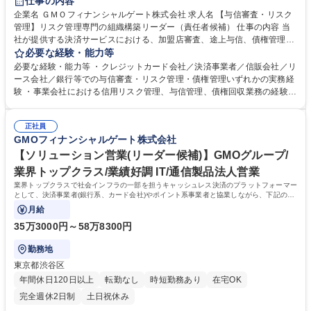
仕事の内容
企業名 ＧＭＯフィナンシャルゲート株式会社 求人名 【与信審査・リスク
管理】リスク管理専門の組織構築リーダー（責任者候補） 仕事の内容 当
社が提供する決済サービスにおける、加盟店審査、途上与信、債権管理業
務のプレイングリーダーとして、実務および体制構築・業務フロー改善を
必要な経験・能力等
お任せします。 ■新規加盟店申し込みに対する審査業務（法人・個人事業
必要な経験・能力等 ・クレジットカード会社／決済事業者／信販会社／リ
主） ・審査基準（ロジック）の策定・ブラッシュアップ・審査業務の自動
ース会社／銀行等での与信審査・リスク管理・債権管理いずれかの実務経
化・システム化に向けた要件定義・推進・リスク管理・モニタリング ■決
験 ・事業会社における信用リスク管理、与信管理、債権回収業務の経験
済トランザクションのモニタリング（不正検知） ・不正利用やチャージバ
【魅力】金融・決済領域におけるリスク関連業務の経験のある方にご活躍
ック発生時の調査・対応・「犯罪収益移転防止法」や「割賦販売法」等に
いただけるポジションです。成長ステージにある組織のため、与信／リス
基づくコンプライアンス対応・加盟店債権管理 募集職種 【与信審査・リ
正社員
ク／債権管理の仕組みを「これから整備・高度化」のフェーズです。「事
GMOフィナンシャルゲート株式会社
スク管理】リスク管理専門の組織構築リーダー（責任者候補）
業を止めるリスク管理」ではなく、「事業を前に進めるためのリスク管
理」を行っています。現場・営業としっかり対話し、落としどころを探り
【ソリューション営業(リーダー候補)】GMOグループ/
ながらルール運用まで設定していく組織です。 学歴・資格 学歴：大学院
業界トップクラス/業績好調 IT/通信製品法人営業
大学 語学力： 資格：
業界トップクラスで社会インフラの一部を担うキャッシュレス決済のプラットフォーマー
として、決済事業者(銀行系、カード会社)やポイント系事業者と協業しながら、下記の業
務をお任せいたします。
月給
35万3000円～58万8300円
勤務地
東京都渋谷区
年間休日120日以上
転勤なし
時短勤務あり
在宅OK
完全週休2日制
土日祝休み