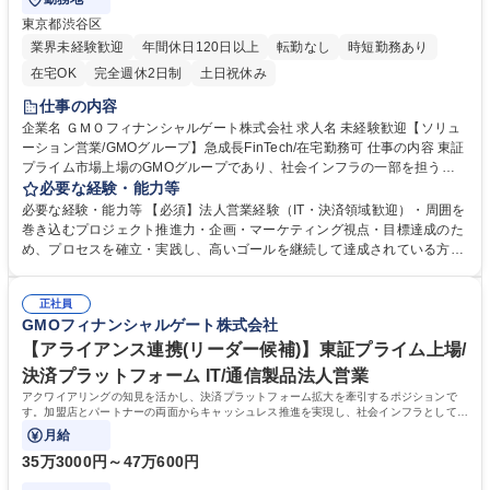
東京都渋谷区
業界未経験歓迎
年間休日120日以上
転勤なし
時短勤務あり
在宅OK
完全週休2日制
土日祝休み
仕事の内容
企業名 ＧＭＯフィナンシャルゲート株式会社 求人名 未経験歓迎【ソリュ
ーション営業/GMOグループ】急成長FinTech/在宅勤務可 仕事の内容 東証
プライム市場上場のGMOグループであり、社会インフラの一部を担うキ
ャッシュレス決済のプラットフォーマーとして、キャッシュレス決済端末
必要な経験・能力等
及び決済サービスの導入提案・フォローをお任せします。 【業務内容詳
必要な経験・能力等 【必須】法人営業経験（IT・決済領域歓迎）・周囲を
細】社会インフラの一部を担うキャッシュレス決済のプラットフォーマー
巻き込むプロジェクト推進力・企画・マーケティング視点・目標達成のた
として、決済事業者（銀行系、カード会社）やポイント系事業者と協業し
め、プロセスを確立・実践し、高いゴールを継続して達成されている方
ながら、決済ソリューションの導入提案を行ないます。キャッシュレス決
【当社について】2020年7月に三井住友カード株式会社、ビザ・ワールド
済端末や次世代の決済サービスを生み出し、世の中に届けるソリューショ
ワイド・ジャパン株式会社（Visa）と共同で新決済プラットフォーム『st
ン営業担当者を募集いたします。 【入社後】OJTを設定し、実践の中で知
正社員
era』をリリース。大手カード会社とのアライアンス×キャッシュレス市場
GMOフィナンシャルゲート株式会社
識習得をしていただきます。 募集職種 未経験歓迎【ソリューション営業/
成長性により飛躍的に成長している。日本のキャッシュレス決済比率は3
GMOグループ】急成長FinTech/在宅勤務可
9.3%(2023年度).日本政府はこ2025年までに40%程度を目指す政策を打ち
【アライアンス連携(リーダー候補)】東証プライム上場/
出していることも追い風の一つ。 学歴・資格 学歴：大学院 大学 語学力：
決済プラットフォーム IT/通信製品法人営業
資格：
アクワイアリングの知見を活かし、決済プラットフォーム拡大を牽引するポジションで
す。加盟店とパートナーの両面からキャッシュレス推進を実現し、社会インフラとしての
価値提供をともにしませんか？
月給
35万3000円～47万600円