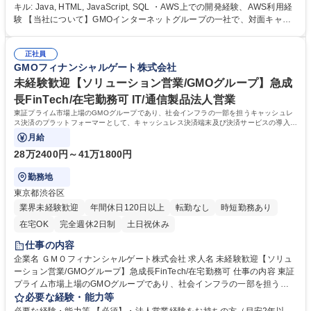
システム構成があり、企画・要件定義から保守・運用まで全てのフェーズ
キル: Java, HTML, JavaScript, SQL ・AWS上での開発経験、AWS利用経
を経験することができます 競合他社優位性の確立、顧客満足度の向上、業
験 【当社について】GMOインターネットグループの一社で、対面キャッ
務の最適化に向けて、新しいプロダクト・サービスとそれに付随する業務
シュレス決済のプラットフォーム事業を展開しております。キャッシュレ
プロセスをITの力でシステム化し会社の成長に貢献して頂くことを想定し
ス市場の拡がりとともに当社の業容も拡大中で、2020年7月、グループ10
ております。 募集職種 【アプリケーションエンジニア】ITプラットフォ
正社員
社目の上場企業として、東証マザーズ市場（現在はグロース市場）に株式
GMOフィナンシャルゲート株式会社
ーム本部
公開。2025年6月には東証プライム市場に市場区分を変更するとともに、
現在も堅調な業績推移となっております。 学歴・資格 学歴：大学院 大学
未経験歓迎【ソリューション営業/GMOグループ】急成
高専 語学力： 資格：
長FinTech/在宅勤務可 IT/通信製品法人営業
東証プライム市場上場のGMOグループであり、社会インフラの一部を担うキャッシュレ
ス決済のプラットフォーマーとして、キャッシュレス決済端末及び決済サービスの導入提
案・フォローをお任せします！
月給
28万2400円～41万1800円
勤務地
東京都渋谷区
業界未経験歓迎
年間休日120日以上
転勤なし
時短勤務あり
在宅OK
完全週休2日制
土日祝休み
仕事の内容
企業名 ＧＭＯフィナンシャルゲート株式会社 求人名 未経験歓迎【ソリュ
ーション営業/GMOグループ】急成長FinTech/在宅勤務可 仕事の内容 東証
プライム市場上場のGMOグループであり、社会インフラの一部を担うキ
ャッシュレス決済のプラットフォーマーとして、キャッシュレス決済端末
必要な経験・能力等
及び決済サービスの導入提案・フォローをお任せします！ 【業務内容詳