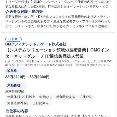
トリーダー候補）】GMOインターネットグループ 仕事の内容 ビジネスの
更なる拡大に向けたDX推進、ITを活用したオペレーションモデル・ビジネ
スプロセス高度化など、抜本的な改革をリードしていただきます。 下記い
必要な経験・能力等
ずれかの業務をお任せいたします。 ・社内向け（業務運用/バックエンド
必要な経験・能力等 ・DX推進プロジェクトの実務経験のある方・ライン
系）のPM・請求精算業務における業務改革担当（マネジメント候補想
マネジメントのご経験のある方・最適な業務モデル・フロー検討を行った
定）※ITP本部のDX推進とも親和性が高いため、両ポジションにて選考す
上で、システム導入・刷新のご経験がある方・ビジネスプロセス改善のご
る可能性がございますので予めご了承ください。各実務部門のリードと共
経験のある方 キャッシュレス需要の大幅な増大により決済端末導入の加盟
に課題改善を担っていただきます。ゆくゆくは、部長を担える候補者を想
店様が増加しており、ビジネス規模も順調に拡大しています。事業が伸長
定しています。 募集職種 【DX推進プロジェクトリーダー候補）】GMOイ
正社員
する一方で、複数の業務エリアに対するオペレーションモデルの再構築、
GMOフィナンシャルゲート株式会社
ンターネットグループ
ビジネスプロセスの高度化が求められています。会社の成長を支え、盤石
な基盤を構築するためIT化推進マネージャーを募集いたします。 学歴・資
【システムソリューション領域の技術営業】GMOイン
格 学歴：大学院 大学 語学力： 資格：
ターネットグループ IT/通信製品法人営業
社会インフラの一部を担うキャッシュレス決済のプラットフォーマーとして、決済事業者
(銀行系、カード会社)やポイント系事業者と協業しながら、決済端末及び決済ソリューシ
ョンの導入提案をお任せします。
月給
28万2400円～58万8300円
勤務地
東京都渋谷区
年間休日120日以上
転勤なし
時短勤務あり
在宅OK
完全週休2日制
土日祝休み
仕事の内容
企業名 ＧＭＯフィナンシャルゲート株式会社 求人名 【システムソリュー