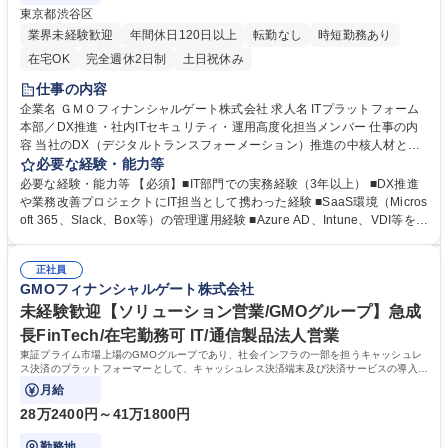
東京都渋谷区
業界未経験歓迎
年間休日120日以上
転勤なし
時短勤務あり
在宅OK
完全週休2日制
土日祝休み
仕事の内容
企業名 ＧＭＯフィナンシャルゲート株式会社 求人名 ITプラットフォーム
本部／DX推進・社内ITセキュリティ・運用高度化担当メンバー 仕事の内
容 当社のDX（デジタルトランスフォーメーション）推進の中核人材とし
て、セキュリティと利便性を両立させた社内IT環境の整備・運用を担って
必要な経験・能力等
いただきます。 業務効率化・柔軟な働き方の実現を支えるIT基盤の高度化
必要な経験・能力等 【必須】■IT部門での実務経験（3年以上） ■DX推進
を目指し、以下の領域を中心に戦略策定～実行を推進いただきます。 【業
や業務改善プロジェクトにIT担当として携わった経験 ■SaaS環境（Micros
務内容】 ■DX推進・社内ITセキュリティ/運用高度化■DX推進・IT活用基盤
oft 365、Slack、Box等）の管理運用経験 ■Azure AD、Intune、VDI等を活
の整備■セキュリティ・アクセス制御■運用体制の整備と効率化 ※職務内
用したエンドポイント・ユーザー管理経験 【歓迎】■CASB/SASE/ゼロト
容の変更範囲：当社業務全般 募集職種 ITプラットフォーム本部／DX推
ラスト関連ソリューションの導入・運用経験 ■ITILや情報処理安全確保支
進・社内ITセキュリティ・運用高度化担当メンバー
正社員
援士等の資格保有 ■PowerShell等を活用した運用自動化経験 ■ユーザーサ
GMOフィナンシャルゲート株式会社
ポート/FAQ/ITポータルなどの導入・改善経験 学歴・資格 学歴：大学院 大
学 高専 短大 専修学校 高校 語学力： 資格：
未経験歓迎【ソリューション営業/GMOグループ】急成
長FinTech/在宅勤務可 IT/通信製品法人営業
東証プライム市場上場のGMOグループであり、社会インフラの一部を担うキャッシュレ
ス決済のプラットフォーマーとして、キャッシュレス決済端末及び決済サービスの導入提
案・フォローをお任せします。
月給
28万2400円～41万1800円
勤務地