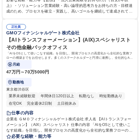
必要な経験・能力等 【必須】・法人営業経験をお持ちの方（目安2年以
細】社会インフラの一部を担うキャッシュレス決済のプラットフォーマー
上）・ソリューション営業経験・高い論理的思考力をお持ちの方・目標達
として、決済事業者（銀行系、カード会社）やポイント系事業者と協業し
成のため、プロセスを確立・実践し、高いゴールを継続して達成されてい
ながら、決済ソリューションの導入提案を行ないます。キャッシュレス決
る方 【当社について】2020年7月に三井住友カード株式会社、ビザ・ワー
済端末や次世代の決済サービスを生み出し、世の中に届けるソリューショ
ルドワイド・ジャパン株式会社（Visa）と共同で新決済プラットフォーム
ン営業担当者を募集いたします。 【入社後】OJTを設定し、実践の中で知
正社員
『stera』をリリース。大手カード会社とのアライアンス×キャッシュレス
GMOフィナンシャルゲート株式会社
識習得をしていただきます。 募集職種 未経験歓迎【ソリューション営業/
市場成長性により飛躍的に成長している。日本のキャッシュレス決済比率
GMOグループ】急成長FinTech/在宅勤務可
は39.3%(2023年度).日本政府はこ2025年までに40%程度を目指す政策を
【AIトランスフォーメーション】(AIX)スペシャリスト
打ち出していることも追い風の一つ。 学歴・資格 学歴：大学院 大学 語学
その他金融バックオフィス
力： 資格：
「AIをOSとして使いこなす組織」を目指し、開発プロセスの高度化から全社的な業務フ
ローの構築までをお任せします。多くのステークホルダーと円滑に連携し、全社的なAI
トランスフォーメーションを推進いただきます
月給
47万円～70万5000円
勤務地
東京都渋谷区
業界未経験歓迎
年間休日120日以上
転勤なし
時短勤務あり
在宅OK
完全週休2日制
土日祝休み
仕事の内容
企業名 ＧＭＯフィナンシャルゲート株式会社 求人名 【AIトランスフォー
メーション】（AIX）スペシャリスト 仕事の内容 「AIをOSとして使いこ
なす組織」を目指し、開発プロセスの高度化から全社的な業務フローの構
築までをお任せします。多くのステークホルダーと円滑に連携し、全社的
必要な経験・能力等