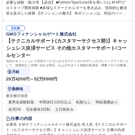
なAIトランスフォーメーションを推進いただきます ■開発プロセスのAI適
必要な経験・能力等 【必須】 ■Python/TypeScript等を用いたLLM APIプ
用：GitHub CopilotやCursor等の導入・定着支援、および独自のコード生
ロトタイプ開発経験 ■多様なステークホルダーを巻き込み、技術的な解決
成基盤の構築/AIによるテスト自動化、コードレビュー支援の仕組みづくり
策を提示した経験 【ポジションの魅力】 本ポジションは、特定のツール
■業務オペレーションのAI適用：ChatGPT, Claude等を活用した社内DXの
導入に留まらず、Cursor等の開発支援ツールの定着やRAGによるナレッジ
推進、RAG（検索拡張生成）を用いたナレッジ活用システムの企画・開発
共有基盤の構築など、現場が「本当に使える」状態まで実装を担うのが特
■AIガバナンスと教育：社内ガイドラインの策定、セキュリティリスクの
正社員
徴です。現場の不満を拾い上げ、泥臭いプロトタイプ検証を繰り返しなが
GMOフィナンシャルゲート株式会社
管理 募集職種 【AIトランスフォーメーション】（AIX）スペシャリスト
ら、セキュリティと利便性のバランスを追求し、組織全体の底上げを実務
レベルで主導していただきます 学歴・資格 学歴：大学院 大学 語学力： 資
【テクニカルサポート(カスタマーサクセス部)】キャッ
格：
シュレス決済サービス その他カスタマーサポート/コー
ルセンター
当社のキャッシュレス決済サービスにおけるテクニカルサポートのプレイングリーダーと
して、技術的な二次問い合わせ対応、およびサポート体制の高度化・業務フローの構築を
お任せします。
月給
29万4200円～52万9500円
勤務地
東京都渋谷区
業界未経験歓迎
年間休日120日以上
転勤なし
時短勤務あり
在宅OK
完全週休2日制
土日祝休み
仕事の内容
企業名 ＧＭＯフィナンシャルゲート株式会社 求人名 【テクニカルサポー
ト（カスタマーサクセス部）】キャッシュレス決済サービス 仕事の内容