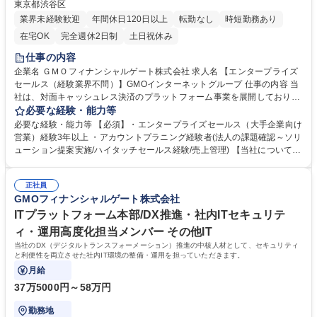
東京都渋谷区
業界未経験歓迎
年間休日120日以上
転勤なし
時短勤務あり
在宅OK
完全週休2日制
土日祝休み
仕事の内容
企業名 ＧＭＯフィナンシャルゲート株式会社 求人名 【エンタープライズ
セールス（経験業界不問）】GMOインターネットグループ 仕事の内容 当
社は、対面キャッシュレス決済のプラットフォーム事業を展開しておりま
す。当社製品・サービスを、お客様の課題解決に向けてソリューション提
必要な経験・能力等
案をしていただきます。 ・担当顧客の課題を理解し解決するため、製品・
必要な経験・能力等 【必須】・エンタープライズセールス（大手企業向け
サービスを含めた総合的な提案・アカウントプランの作成およびプランに
営業）経験3年以上 ・アカウントプラニング経験者(法人の課題確認～ソリ
基づいた実行 ・アライアンス企業とのリレーション構築、並びに協業での
ューション提案実施/ハイタッチセールス経験/売上管理) 【当社について】
提案およびクロージング・提案書作成：顧客ニーズに基づいたカスタマイ
2020年7月に三井住友カード株式会社、ビザ・ワールドワイド・ジャパン
ズした提案書を作成・クロージング：契約締結に向けた最終交渉およびク
株式会社（Visa）と共同で新決済プラットフォーム『stera』をリリー
ロージング活動・競合状況を踏まえた営業戦略の立案 募集職種 【エンタ
正社員
ス。大手カード会社とのアライアンス×キャッシュレス市場成長性により
GMOフィナンシャルゲート株式会社
ープライズセールス（経験業界不問）】GMOインターネットグループ
飛躍的に成長している。日本のキャッシュレス決済比率は39.3%(2023年
度).日本政府はこ2025年までに40%程度を目指す政策を打ち出しているこ
ITプラットフォーム本部/DX推進・社内ITセキュリテ
とも追い風の一つ。 学歴・資格 学歴：大学院 大学 語学力： 資格：
ィ・運用高度化担当メンバー その他IT
当社のDX（デジタルトランスフォーメーション）推進の中核人材として、セキュリティ
と利便性を両立させた社内IT環境の整備・運用を担っていただきます。
月給
37万5000円～58万円
勤務地