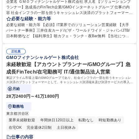
企業名 ＧＭＯフィナンシャルゲート株式会社 求人名 【ソリューションプ
ランナー】急成長のFinTech企業/GMOインターネットグループ 仕事の内
容 社会インフラの一部を担うキャッシュレス決済のプラットフォーマーと
して、決済事業者(銀行系、カード会社)やポイント系事業者と協業しなが
必要な経験・能力等
ら、決済端末及び決済ソリューションの導入提案をお任せします。 【業務
必要な経験・能力等 【必須】IT業界でのソリューション営業経験 【大手
内容詳細】 ■大手アカウントに対する決済端末及び決済ソリューションの
パートナー事例】三井住友カード/ビザ・ワールドワイド・ジャパン/JTB/
導入 ■クレジットカード会社を中心としたアライアンス企業に対するビジ
日本郵便/など 【福利厚生】朝カフェ・ランチ・夜Bar無料 【当社につい
ネスプラン策定 ■社内外と連携した新たな決済ソリューションの企画・推
て】2020年7月に三井住友カード株式会社、ビザ・ワールドワイド・ジャ
進 ■アカウントに対するコンサルテーションおよびDXによる変革プランニ
パン株式会社（Visa）と共同で新決済プラットフォーム『stera』をリリ
ング 募集職種 【ソリューションプランナー】急成長のFinTech企業/GMO
正社員
ース。大手カード会社とのアライアンス×キャッシュレス市場成長性によ
GMOフィナンシャルゲート株式会社
インターネットグループ
り飛躍的に成長している。日本のキャッシュレス決済比率は39.3%(2023
年度).日本政府はこ2025年までに40%程度を目指す政策を打ち出している
未経験歓迎【アカウントプランナー/GMOグループ】急
ことも追い風の一つ。 学歴・資格 学歴：大学院 大学 語学力： 資格：
成長FinTech/在宅勤務可 IT/通信製品法人営業
東証プライム市場上場のGMOグループであり、社会インフラの一部を担うキャッシュレ
ス決済のプラットフォーマーとして、キャッシュレス決済端末及び決済サービスの導入提
案・フォローをお任せします。
月給
28万2400円～41万1800円
勤務地
東京都渋谷区
業界未経験歓迎
年間休日120日以上
転勤なし
時短勤務あり
在宅OK
完全週休2日制
土日祝休み
仕事の内容