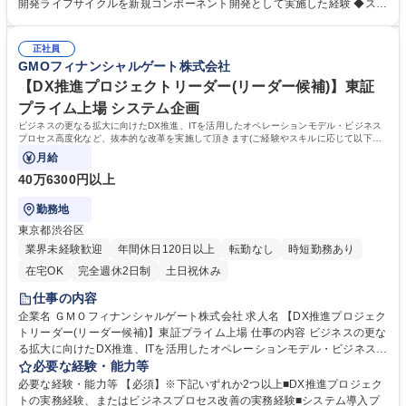
数のコンポーネントを活用し一連のシステム開発ライフサイクルを経験す
開発ライフサイクルを新規コンポーネント開発として実施した経験 ◆スキ
ることが出来、プロジェクトマネージメント、ITスキル、サイトリライア
ル: Linux, Windows, AWS, 運用自動化、Azure, Active Directory (Service
ビリティエンジニアリングスキルなどの幅広い知識を磨くことが可能。リ
Now, Ansibleなどを利用した運用自動化機能の実装経験) 【当社につい
ーダーロールとして、チームマネジメントや、DX・IT高度化推進の役割を
正社員
て】2020年7月に三井住友カード株式会社、ビザ・ワールドワイド・ジャ
GMOフィナンシャルゲート株式会社
併せて担っていただくことを想定しております。 募集職種 【SRE(リーダ
パン株式会社（Visa）と共同で新決済プラットフォーム『stera』をリリ
ークラス)】急成長FinTech/上場G/在宅勤務可
ース。大手カード会社とのアライアンス×キャッシュレス市場成長性によ
【DX推進プロジェクトリーダー(リーダー候補)】東証
り飛躍的に成長している。 学歴・資格 学歴：大学院 大学 高専 専修学校
プライム上場 システム企画
語学力： 資格：
ビジネスの更なる拡大に向けたDX推進、ITを活用したオペレーションモデル・ビジネス
プロセス高度化など、抜本的な改革を実施して頂きます(ご経験やスキルに応じて以下業
務のオペレーション改善等をお任せします)
月給
40万6300円以上
勤務地
東京都渋谷区
業界未経験歓迎
年間休日120日以上
転勤なし
時短勤務あり
在宅OK
完全週休2日制
土日祝休み
仕事の内容
企業名 ＧＭＯフィナンシャルゲート株式会社 求人名 【DX推進プロジェク
トリーダー(リーダー候補)】東証プライム上場 仕事の内容 ビジネスの更な
る拡大に向けたDX推進、ITを活用したオペレーションモデル・ビジネスプ
ロセス高度化など、抜本的な改革を実施して頂きます(ご経験やスキルに
必要な経験・能力等
応じて以下業務のオペレーション改善等をお任せします) 【詳細】■受注・
必要な経験・能力等 【必須】※下記いずれか2つ以上■DX推進プロジェク
契約管理業務 (受注・契約管理業務、審査業務など)■決済端末情報管理業
トの実務経験、またはビジネスプロセス改善の実務経験■システム導入プ