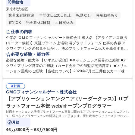
勤務地
東京都渋谷区
業界未経験歓迎
年間休日120日以上
転勤なし
時短勤務あり
在宅OK
完全週休2日制
土日祝休み
仕事の内容
企業名 ＧＭＯフィナンシャルゲート株式会社 求人名 【アライアンス連携
(リーダー候補)】東証プライム上場/決済プラットフォーム 仕事の内容 ア
クワイアリングの知見を活かし、決済プラットフォーム拡大を牽引するポ
ジションです。加盟店とパートナーの両面からキャッシュレス推進を実現
必要な経験・能力等
し、社会インフラとしての価値提供をともにしませんか？ 【業務内容詳
必要な経験・能力等 【いずれか必須】■キャッシュレス業界のご経験 ■ア
細】 ■大手アカウントに対する決済端末及び決済ソリューションの導入 ■
クワイアリング営業のご経験（カード会社での加盟店開拓営業） ■ソリュ
クレジットカード会社を中心としたアライアンス企業に対するビジネスプ
ーション営業のご経験 【当社について】2020年7月に三井住友カード株式
ラン策定 ■社内外と連携した新たな決済ソリューションの企画・推進 ■ア
会社、ビザ・ワールドワイド・ジャパン株式会社（Visa）と共同で新決済
カウントに対するコンサルテーションおよびDXによる変革プランニング
プラットフォーム『stera』をリリース。大手カード会社とのアライアンス
募集職種 【アライアンス連携(リーダー候補)】東証プライム上場/決済プラ
正社員
×キャッシュレス市場成長性により飛躍的に成長している。日本のキャッ
GMOフィナンシャルゲート株式会社
ットフォーム
シュレス決済比率は39.3%(2023年度).日本政府はこ2025年までに40%程
度を目指す政策を打ち出していることも追い風の一つ。 学歴・資格 学
【アプリケーションエンジニア (リーダークラス)】ITプ
歴：大学院 大学 語学力： 資格：
ラットフォーム本部 web/オープンプログラマー
対面キャッシュレス決済プラットフォーム事業に関わるアプリケーションエンジニアとし
て、様々なアプリケーションの開発を担って頂きます。要件定義からリリースまでのフル
ライフサイクルをお任せします
月給
46万8800円～68万7500円