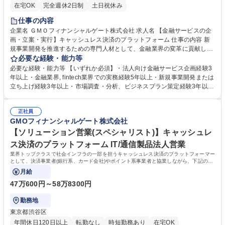
在宅OK
完全週休2日制
土日祝休み
仕事の内容
企業名 ＧＭＯフィナンシャルゲート株式会社 求人名 【金融サービスの企
画・立案・実行】キャッシュレス決済のプラットフォーム 仕事の内容 新
規事業開発を推進するための専門人材として、金融業界の変革に貢献して
いくことが期待されます。法人向け金融サービスの立ち上げに伴い、事業
必要な経験・能力等
計画の立案、プロジェクトの立ち上げ・リードまでをお任せします ■法人
必要な経験・能力等 【いずれか必須】・法人向け金融サービス企画経験3
向け金融サービスの企画・立案・実行 ■市場調査・分析に基づいたニーズ
年以上・金融業界, fintech業界での実務経験5年以上・新規事業開発または
把握とサービス開発 ■サービス開発・運用におけるプロジェクトマネジメ
立ち上げ経験3年以上・市場調査・分析、ビジネスプラン策定経験3年以上
ント ■KPI設定と進捗管理・効果測定 ■チームメンバーの育成・指導 ■法規
【このポジションの魅力】キャッシュレス需要の大幅な増大により決済端
制の遵守とリスク管理 募集職種 【金融サービスの企画・立案・実行】キ
末導入の加盟店様が増加しており、ビジネス規模も順調に拡大していま
ャッシュレス決済のプラットフォーム
正社員
す。事業が伸長する一方で、加盟店様の更なる発展や、当社自体の更なる
GMOフィナンシャルゲート株式会社
発展のため、決済業務に付随した各種事業企画をお任せします。 幅広い分
野のビジネスに関わることができ、会社の成長にダイレクトに関われるポ
【ソリューション営業(スペシャリスト)】キャッシュレ
ジションです。 学歴・資格 学歴：大学院 大学 語学力： 資格：
ス決済のプラットフォーム IT/通信製品法人営業
業界トップクラスで社会インフラの一部を担うキャッシュレス決済のプラットフォーマー
として、決済事業者(銀行系、カード会社)やポイント系事業者と協業しながら、下記の業
務をお願いします。
月給
47万600円～58万8300円
勤務地
東京都渋谷区
年間休日120日以上
転勤なし
時短勤務あり
在宅OK