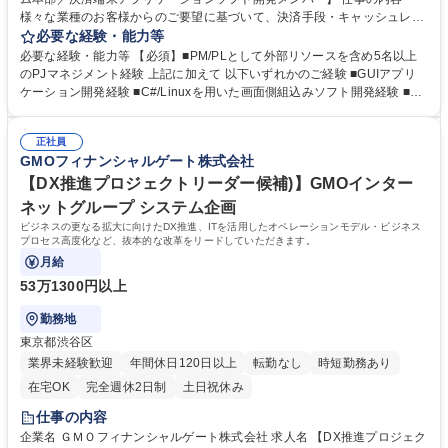
様々な業種のお客様からのご要望に基づいて、決済手段・キャッシュレス
端末の開発案件を御担当頂きます。開発は外部ベンダーに協力頂いてお
必要な経験・能力等
り、スキル・ご経験に応じて、主に上流工程に従事頂きます。 【具体的な
必要な経験・能力等 【必須】■PM/PLとして外部リソースを含め5名以上
業務内容】(1)キャッシュレス端末そのものはパートナーであるメーカーか
のPJマネジメント経験 上記に加えて 以下いずれかのご経験 ■GUIアプリ
ら提供頂いており、メーカーと協業のもと、複数の大型プロジェクト管理
ケーション開発経験 ■C#/Linuxを用いた画面側組込みソフト開発経験 ■An
をPMOとして実施頂きます。 (2)キャッシュレス端末上のアプリに関わる
droidをターゲットOSとしたJavaでの開発経験 ■通信、暗号化についての
企画・要件定義・システム設計・開発・保守・サポート 決済システム担当
開発経験 【魅力】最新の決済端末の開発に携わることができ、キャッシュ
や営業担当、調達担当とも綿密に連携頂きながらご対応頂きます。 募集職
正社員
レス決済の最前線で活躍することができます。また様々な市場の大型案件
GMOフィナンシャルゲート株式会社
種 【ITプラットフォーム本部／決済端末アプリケーションソフト開発メン
に携わることでプロジェクトマネジメントスキルを身に着けることができ
バー】
ます。 学歴・資格 学歴：大学院 大学 高専 短大 専修学校 高校 語学力：
【DX推進プロジェクトリーダー候補)】GMOインター
資格：
ネットグループ システム企画
ビジネスの更なる拡大に向けたDX推進、ITを活用したオペレーションモデル・ビジネス
プロセス高度化など、抜本的な改革をリードしていただきます。
月給
53万1300円以上
勤務地
東京都渋谷区
業界未経験歓迎
年間休日120日以上
転勤なし
時短勤務あり
在宅OK
完全週休2日制
土日祝休み
仕事の内容
企業名 ＧＭＯフィナンシャルゲート株式会社 求人名 【DX推進プロジェク