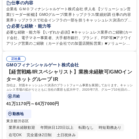
仕事の内容
企業名 ＧＭＯフィナンシャルゲート株式会社 求人名 【ソリューション営
業(リーダー候補)】GMOグループ/業界トップクラス/業績好調 仕事の内容
業界トップクラスで社会インフラの一部を担うキャッシュレス決済のプラ
ットフォーマーとして、決済事業者(銀行系、カード会社)やポイント系事
必要な経験・能力等
業者と協業しながら、下記の業務をお任せいたします。 【業務内容詳細】
必要な経験・能力等 【いずれか必須】■キャッシュレス業界のご経験(カー
■大手アカウントに対する決済端末及び決済ソリューションの導入 ■クレ
ド会社、電子マネー事業者、大手都市銀行、ブランド、PSP等)■アクワイ
ジットカード会社を中心としたアライアンス企業に対するビジネスプラン
アリング営業のご経験（カード会社での加盟店開拓営業）■ソリューショ
策定 ■社内外と連携した新たな決済ソリューションの企画・推進 ■アカウ
ン営業のご経験 【当社について】2020年7月に三井住友カード株式会社、
ントに対するコンサルテーションおよびDXによる変革プランニング 募集
ビザ・ワールドワイド・ジャパン株式会社（Visa）と共同で新決済プラッ
職種 【ソリューション営業(リーダー候補)】GMOグループ/業界トップク
正社員
トフォーム『stera』をリリース。大手カード会社とのアライアンス×キャ
GMOフィナンシャルゲート株式会社
ラス/業績好調
ッシュレス市場成長性により飛躍的に成長している。日本のキャッシュレ
ス決済比率は39.3%(2023年度).日本政府はこ2025年までに40%程度を目
【経営戦略/IRスペシャリスト】業務未経験可/GMOイン
指す政策を打ち出していることも追い風の一つ。 学歴・資格 学歴：大学
ターネットグループ IR
院 大学 語学力： 資格：
当社は、対面キャッシュレス決済のプラットフォーム事業を展開しております。キャッシ
ュレス市場の拡がりとともに当社の業容も拡大中で、2020年7月、グループ10社目の上
場企業として上場を果たしました。
月給
41万1170円～64万7000円
勤務地
東京都渋谷区
業界未経験歓迎
年間休日120日以上
転勤なし
時短勤務あり
在宅OK
完全週休2日制
土日祝休み