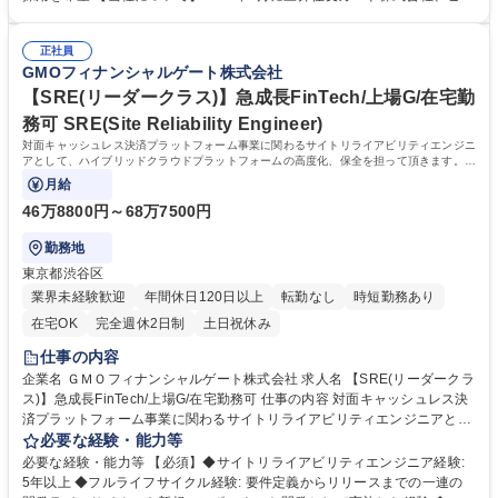
らリハーサル・当日運営まで）など ■法務関連業務（サブ）：資本政策
ザ・ワールドワイド・ジャパン株式会社（Visa）と共同で新決済プラット
（組織再編）関連、プロジェクト関連、業務改善関連、稟議関連、Pマー
フォーム『stera』をリリース。大手カード会社とのアライアンス×キャッ
ク更新、コンプライアンス関連 など 募集職種 【法務部門/契約法務担当】
正社員
シュレス市場成長性により飛躍的に成長している。日本のキャッシュレス
GMOフィナンシャルゲート株式会社
対面キャッシュレス決済プラットフォーム
決済比率は39.3%(2023年度).日本政府はこ2025年までに40%程度を目指
す政策を打ち出していることも追い風の一つ。 学歴・資格 学歴：大学院
【SRE(リーダークラス)】急成長FinTech/上場G/在宅勤
大学 語学力： 資格：
務可 SRE(Site Reliability Engineer)
対面キャッシュレス決済プラットフォーム事業に関わるサイトリライアビリティエンジニ
アとして、ハイブリッドクラウドプラットフォームの高度化、保全を担って頂きます。イ
ンフラストラクチャ、ネットワーク、ミド
月給
46万8800円～68万7500円
勤務地
東京都渋谷区
業界未経験歓迎
年間休日120日以上
転勤なし
時短勤務あり
在宅OK
完全週休2日制
土日祝休み
仕事の内容
企業名 ＧＭＯフィナンシャルゲート株式会社 求人名 【SRE(リーダークラ
ス)】急成長FinTech/上場G/在宅勤務可 仕事の内容 対面キャッシュレス決
済プラットフォーム事業に関わるサイトリライアビリティエンジニアとし
て、ハイブリッドクラウドプラットフォームの高度化、保全を担って頂き
必要な経験・能力等
ます。インフラストラクチャ、ネットワーク、ミド ルウェア、クラウドサ
必要な経験・能力等 【必須】◆サイトリライアビリティエンジニア経験:
ービス、運用自動化に関わるコンポーネント設計・開発・運用といった複
5年以上 ◆フルライフサイクル経験: 要件定義からリリースまでの一連の