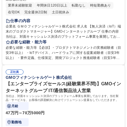
業界未経験歓迎
年間休日120日以上
転勤なし
時短勤務あり
在宅OK
完全週休2日制
土日祝休み
仕事の内容
企業名 ＧＭＯフィナンシャルゲート株式会社 求人名 【無人決済（IoT）端
末のプロダクトマネージャー】GMOインターネットグループ 仕事の内容
当社は、対面キャッシュレス決済のプラットフォーム事業を展開しており
ます。無人決済端末市場において、ユーザーニーズと最新技術を融合さ
必要な経験・能力等
せ、次世代の顧客体験を創造するプロダクトマネージャー/営業を募集し
必要な経験・能力等 【必須】・プロダクトマネジメントの実務経験者（目
ます。 ・ 無人決済端末のプロダクトロードマップ策定/実行 ・ 市場調査、
安3年以上） ・IoTデバイス、ハードウェアに関する提案経験者（目安3年
顧客分析、競合分析に基づいた新機能/改善案の企画 ・ キャッシュレス決
以上） ・要件定義、仕様策定、開発プロジェクト推進経験者（目安3年以
済端末メーカー/当社開発チームと連携した要件定義、仕様策定、開発進捗
上） ・メーカーでのセールスエンジニア経験（目安3年以上） 【当社につ
管理、品質管理 ・ IoT決済端末の新決済スキームの立案 ・ プロダクトのK
いて】大手カード会社とのアライアンス×キャッシュレス市場成長性によ
PI設定・分析、データに基づいた意思決定 募集職種 【無人決済（IoT）端
正社員
り飛躍的に成長している。日本のキャッシュレス決済比率は39.3%(2023
GMOフィナンシャルゲート株式会社
末のプロダクトマネージャー】GMOインターネットグループ
年度).日本政府はこ2025年までに40%程度を目指す政策を打ち出している
【エンタープライズセールス(経験業界不問)】GMOイン
ことも追い風の一つ。 学歴・資格 学歴：大学院 大学 語学力： 資格：
ターネットグループ IT/通信製品法人営業
当社は、対面キャッシュレス決済のプラットフォーム事業を展開しております。当社製
品・サービスを、お客様の課題解決に向けてソリューション提案をしていただきます。
月給
47万円～70万5000円
勤務地