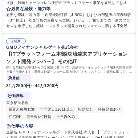
社は、対面キャッシュレス決済のプラットフォーム事業を展開しておりま
す。ITインフラ企業としてのリスク管理体制の高度化、ガバナンス強化を
必要な経験・能力等
推進し、企業価値向上に貢献していただきます。 ■内部統制（Ｊ－ＳＯＸ
必要な経験・能力等 ・内部統制評価（J-SOX）および内部監査の実務経験
法）に関する業務 ・リスクアセスメント・全社統制、全社/個別決算統
（3年以上） 監査計画の立案から実施、レビュー、報告までの一連のプロ
制、業務処理統制（ITAC含む）、IT全般統制、ロールフォワード評価 ■内
セスを遂行したご経験 ・スクラッチ開発されたシステムに関するIT全般統
部監査 ・年間監査計画の策定・監査の実施（インタビュー・ドキュメント
制（ITGC）の評価経験 （※当社の根幹である独自決済システムの統制評
レビュー・データ分析等）・監査報告書の作成、経営者報告 ・フォローア
価に必須となる為） 【尚可】 ・公認内部監査人（CIA）、公認情報システ
ップ監査の実施 募集職種 【内部監査室/内部統制担当】キャッシュレス決
正社員
ム監査人（CISA）などの資格 ・事業部門や経理部門との円滑な連携に繋
GMOフィナンシャルゲート株式会社
済/GMOインターネットグループ
がる会計知識 ・金融、決済、IT業界での業務経験 学歴・資格 学歴：大学
院 大学 語学力： 資格：
【ITプラットフォーム本部/決済端末アプリケーション
ソフト開発メンバー】 その他IT
様々な業種のお客様からのご要望に基づいて、決済手段・キャッシュレス端末の開発案件
を御担当頂きます。開発は外部ベンダーに協力頂いており、スキル・ご経験に応じて、主
に上流工程に従事頂きます。
月給
31万2500円～44万1200円
勤務地
東京都渋谷区
業界未経験歓迎
年間休日120日以上
転勤なし
時短勤務あり
在宅OK
完全週休2日制
土日祝休み
仕事の内容
企業名 ＧＭＯフィナンシャルゲート株式会社 求人名 【ITプラットフォー
ム本部／決済端末アプリケーションソフト開発メンバー】 仕事の内容