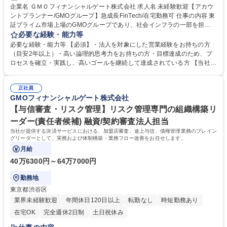
企業名 ＧＭＯフィナンシャルゲート株式会社 求人名 未経験歓迎【アカウ
ントプランナー/GMOグループ】急成長FinTech/在宅勤務可 仕事の内容 東
証プライム市場上場のGMOグループであり、社会インフラの一部を担う
キャッシュレス決済のプラットフォーマーとして、キャッシュレス決済端
必要な経験・能力等
末及び決済サービスの導入提案・フォローをお任せします。 【業務内容詳
必要な経験・能力等 【必須】・法人を対象にした営業経験をお持ちの方
細】社会インフラの一部を担うキャッシュレス決済のプラットフォーマー
（目安2年以上）・高い論理的思考力をお持ちの方・目標達成のため、プ
として、決済事業者（銀行系、カード会社）やポイント系事業者と協業し
ロセスを確立・実践し、高いゴールを継続して達成されている方 【当社に
ながら、決済ソリューションの導入提案を行ないます。キャッシュレス決
ついて】2020年7月に三井住友カード株式会社、ビザ・ワールドワイド・
済端末や次世代の決済サービスを生み出し、世の中に届けるソリューショ
ジャパン株式会社（Visa）と共同で新決済プラットフォーム『stera』を
ン営業担当者を募集いたします。 【入社後】OJTを設定し、実践の中で知
正社員
リリース。大手カード会社とのアライアンス×キャッシュレス市場成長性
GMOフィナンシャルゲート株式会社
識習得をしていただきます。 募集職種 未経験歓迎【アカウントプランナ
により飛躍的に成長している。日本のキャッシュレス決済比率は39.3%(2
ー/GMOグループ】急成長FinTech/在宅勤務可
023年度).日本政府はこ2025年までに40%程度を目指す政策を打ち出して
【与信審査・リスク管理】リスク管理専門の組織構築リ
いることも追い風の一つ。 学歴・資格 学歴：大学院 大学 語学力： 資格：
ーダー(責任者候補) 融資/契約審査法人担当
当社が提供する決済サービスにおける、加盟店審査、途上与信、債権管理業務のプレイン
グリーダーとして、実務および体制構築・業務フロー改善をお任せします。
月給
40万6300円～64万7000円
勤務地
東京都渋谷区
業界未経験歓迎
年間休日120日以上
転勤なし
時短勤務あり
在宅OK
完全週休2日制
土日祝休み