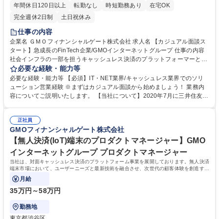
年間休日120日以上
転勤なし
時短勤務あり
在宅OK
完全週休2日制
土日祝休み
仕事の内容
企業名 ＧＭＯフィナンシャルゲート株式会社 求人名 【カジュアル面談ス
タート】急成長のFinTech企業/GMOインターネットグループ 仕事の内容
社会インフラの一部を担うキャッシュレス決済のプラットフォーマーとし
て、決済事業者(銀行系、カード会社)やポイント系事業者と協業しなが
必要な経験・能力等
ら、決済端末及び決済ソリューションの導入提案をお任せします。 【業務
必要な経験・能力等 【必須】IT・NET業界/キャッシュレス業界でのソリ
内容詳細】 ■大手アカウントに対する決済端末及び決済ソリューションの
ューション営業経験 ※まずはカジュアル面談から始めましょう！ 業務内
導入 ■クレジットカード会社を中心としたアライアンス企業に対するビジ
容についてご説明いたします。 【当社について】2020年7月に三井住友カ
ネスプラン策定 ■社内外と連携した新たな決済ソリューションの企画・推
ード株式会社、ビザ・ワールドワイド・ジャパン株式会社（Visa）と共同
進 ■アカウントに対するコンサルテーションおよびDXによる変革プランニ
で新決済プラットフォーム『stera』をリリース。大手カード会社とのアラ
ング 募集職種 【カジュアル面談スタート】急成長のFinTech企業/GMOイ
正社員
イアンス×キャッシュレス市場成長性により飛躍的に成長している。日本
GMOフィナンシャルゲート株式会社
ンターネットグループ
のキャッシュレス決済比率は39.3%(2023年度).日本政府はこ2025年まで
に40%程度を目指す政策を打ち出していることも追い風の一つ。 学歴・
【無人決済(IoT)端末のプロダクトマネージャー】GMO
資格 学歴：大学院 大学 語学力： 資格：
インターネットグループ プロダクトマネージャー
当社は、対面キャッシュレス決済のプラットフォーム事業を展開しております。無人決済
端末市場において、ユーザーニーズと最新技術を融合させ、次世代の顧客体験を創造する
プロダクトマネージャー/営業を募集し
月給
35万円～58万円
勤務地
東京都渋谷区