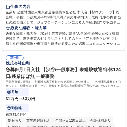
研修あり
退職金あり
賞与あり
完全週休2日制
交通費支給
仕事の内容
駅近5分以内
資格取得手当あり
食事補助あり
企業名 公益財団法人東京都道路整備保全公社 求人名 【都庁グループ】総
合職（事務）◇残業月平均9時間未満／有給年平均16日取得 仕事の内容 当
社の総合職として、ジョブローテーションによる人事経理部門や収益事業
等のフロント部門の部署等幅広い部署での業務をお任せいたします。研修
必要な経験・能力等
制度やキャリア支援が充実しております！ ※下記業務詳細 【業務詳細】■
必要な経験・能力等 【歓迎】営業経験or総務/人事/経理経験or官公庁職員
管理部門：広報、人事、経理など当公社の運営に係る管理業務 ■収益部
経験者で、道路事業のゼネラリストとしてのキャリアを積みたい方【社
門：駐車場の新規開拓、管理運営、新宿駅西口広場の「イベントコーナ
風】社内関係部署や東京都と連携が必要なため綿密にコミュニケーション
ー」などの管理運営 ■道路部門：整備の急がれる骨格幹線道路や木造住宅
を図っています。 【業務の魅力】■幅広く携われる：総合職（事務）で
密集地域の特定整備路線の用地取得、道路に関する普及啓発事業、都内の
は、駐車場の管理運営や道路用地の取得、公益財団法人の中枢を担う管理
道路施設や道路工事現場の見学ツアー事業 ※入社後は上記いずれかの部門
正社員
部門など多岐に渡る業務を経験できます。 ■様々なプロジェクト：駐車場
株式会社山和
へ配属。※業務内容変更の範囲：会社の定める業務 募集職種 【都庁グル
事業の他、新宿駅西口広場内に設置された照明を兼ねた広告「ブライトサ
ープ】総合職（事務）◇残業月平均9時間未満／有給年平均16日取得
イン」の管理運営を行うなど、事業収益を生み出す活動を積極的に行って
急募|9月1日入社 【渋谷/一般事務】未経験歓迎/年休124
います。 学歴・資格 学歴：大学院 大学 高専 短大 専修学校 高校 語学力：
日/残業ほぼ無 一般事務
資格：
不動産事業を展開し、創業以来黒字経営の安定基盤を持つ当社にて、各種事務業務をお任
せします。残業がほぼ発生せず、連続した日程の有給取得が可能なため、WLBを整えた
い方にお勧めの環境です！
月給
31万円～33万円
勤務地
東京都渋谷区
制服あり
業界未経験歓迎
年間休日120日以上
介護休暇あり