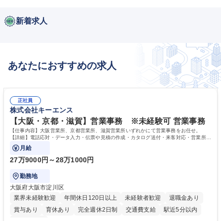
新着求人
あなたにおすすめの求人
正社員
株式会社キーエンス
【大阪・京都・滋賀】営業事務 ※未経験可 営業事務
【仕事内容】大阪営業所、京都営業所、滋賀営業所いずれかにて営業事務をお任せ。
【詳細】電話応対・データ入力・伝票や見積の作成・カタログ送付・来客対応・営業所内
で発生する事務業務や業務改善をお任せ。
月給
27万9000円～28万1000円
勤務地
大阪府大阪市淀川区
業界未経験歓迎
年間休日120日以上
未経験者歓迎
退職金あり
賞与あり
育休あり
完全週休2日制
交通費支給
駅近5分以内