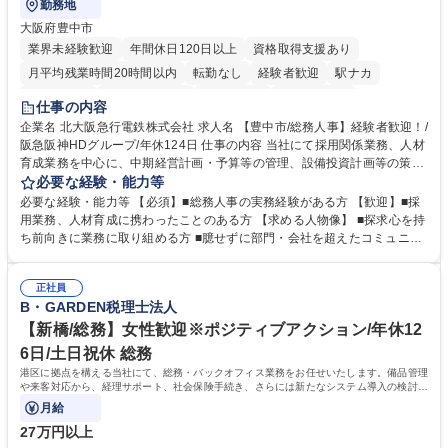
勤務地
大阪府豊中市
業界未経験歓迎
年間休日120日以上
資格取得支援あり
月平均残業時間20時間以内
転勤なし
経験者歓迎
駅ナカ
退職金あり
完全週休2日制
交通費支給
駅近5分以内
仕事の内容
土日祝休み
服装自由
昼食補助あり
食事補助あり
企業名 北大阪急行電鉄株式会社 求人名 【豊中市/総務人事】経験者歓迎！/
阪急阪神HDグループ/年休124日 仕事の内容 当社にて採用関係業務、人材
育成業務を中心に、中期経営計画・予算等の管理、設備投資計画等の策
定、さらに社内の重要会議の運営等、経営の根幹となる幅広い総務人事業
必要な経験・能力等
務全般を担当していただきます。 【主な業務内容】 ■採用関係業務および
必要な経験・能力等 【必須】■総務人事の実務経験がある方 【歓迎】■採
人材育成(社員研修)業務の推進 ■中期経営計画および予算等の管理 ■設備
用業務、人材育成に携わったことのある方 【求める人物像】 ■探求心を持
投資計画等の策定 ■社内の重要会議の運営 ■その他総務人事業務全般 【入
ち前向きに業務に取り組める方 ■臆せずに部門・会社を超えたコミュニケ
社後】入社後は採用や育成をメインに担当し将来的には経営根幹に関わる
ーションの取れる方 ■自分で考えて行動のできる方 ■第二の創業期を迎え
総務人事業務全般へ幅広く従事していただきます。 募集職種 【豊中市/総
る当社で組織の次代を担うネクスト人材として長期的に成長したい方 ■周
務人事】経験者歓迎！/阪急阪神HDグループ/年休124日
正社員
囲のメンバーと協調しつつ主体性を持って能動的に業務を推進できる方 学
B・GARDEN税理士法人
歴・資格 学歴：大学院 大学 高専 短大 専修学校 高校 語学力： 資格：
【新橋/総務】女性歓迎※ポジティブアクション/年休12
6日/土日祝休 総務
港区に拠点を構える当社にて、総務・バックオフィス業務をお任せいたします。備品管理
や来客対応から、経理サポート、社会保険手続き、さらには新たなシステム導入の検討ま
で、幅広く組織を支える役割です。
月給
27万円以上