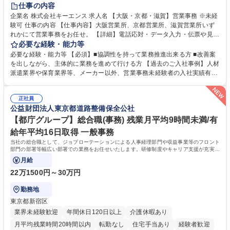
土日祝休み
仕事の内容
企業名 株式会社キーエンス 求人名 【大阪・京都・滋賀】営業事務 ※未経
験可 仕事の内容 【仕事内容】大阪営業所、京都営業所、滋賀営業所いず
れかにて営業事務をお任せ。 【詳細】電話応対・データ入力・伝票や見積
の作成・カタログ送付・来客対応・営業所内で発生する事務業務や業務改
必要な経験・能力等
善をお任せ。 【教育制度】ご入社後、育成担当とペアになりながらOJTに
必要な経験・能力等 【必須】■協調性を持って業務推進出来る方 ■改善案
て業務を覚えていただくことが可能です。業務システムがきちんと構築さ
を出しながら、主体的に業務を進めて行ける方 【過去のご入社事例】人材
れているため、スムーズに仕事に慣れることができる環境です。また、
派遣業界や保育業界等、メーカー以外、営業事務未経験者の入社実績有
「チームで成果を出す文化」があり、良いやり方を積極的に共有しながら
【当社の事務職について】単なる事務ではなく主体性を発揮したサポート
常に改善を目指す風土のため、安心して業務に取り組んでいただけます。
により、キーエンスの付加価値向上に貢献します。ベースの定型業務に加
募集職種 【大阪・京都・滋賀】営業事務 ※未経験可
正社員
えて、お客様や社員の状況に合わせ、能動的なサポート、改善の動きも期
公益財団法人東京都道路整備保全公社
待され。組織を支えるスペシャリストとして、チームに貢献し、結果的に
社員から頼られる存在になることができます。平均19:30の退勤以降の業
【都庁グループ】総合職(事務) 残業月平均9時間未満/有
務の持ち帰りも禁止されており、メリハリのある働き方となります。 学
給年平均16日取得 一般事務
歴・資格 学歴：大学院 大学 高専 短大 語学力： 資格：
当社の総合職として、ジョブローテーションによる人事経理部門や収益事業等のフロント
部門の部署等幅広い部署での業務をお任せいたします。研修制度やキャリア支援が充実し
ております！ ※下記業務詳細
月給
22万1500円～30万円
勤務地
東京都新宿区
業界未経験歓迎
年間休日120日以上
介護休暇あり
月平均残業時間20時間以内
転勤なし
住宅手当あり
経験者歓迎