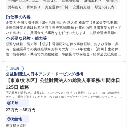
年間休日120日以上
転勤なし
経験者歓迎
退職金あり
在宅OK
賞与あり
育休あり
完全週休2日制
交通費支給
駅近5分以内
土日祝休み
仕事の内容
企業名 全国共済神奈川県生活協同組合 求人名 横浜市【共済金支払事務】
金融保険業界経験歓迎/各種手当充実/転勤無 仕事の内容 共済事業を行って
いる当社にて、共済金支払事務をお任せいたします。共済金請求書類の受
付・内容確認・審査・データ入力のほか、加入者様や医療機関等からの問
必要な経験・能力等
い合わせ電話対応や書類発送等を担当します。 ■共済金請求書類の受付、
必要な経験・能力等 【必須】電話応対を伴う事務経験、および保険・共
内容確認、および共済金支払に関する審査・事務処理業務全般を担当 ■専
済・金融業界での実務経験をお持ちの方（2～4年程度）【尚可】生命保
用システムへのデータ入力、各種必要書類の作成・発送作業 ■加入者様や
険・損害保険・共済での勤務経験、事故受付や保険金・給付金支払業務経
医療機関等からの各種問い合わせに対する丁寧かつ迅速な電話応対 ■現場
験がある方 【求める人物像】■相手の立場に立った丁寧な対応ができる方
調査の対応および業務プロセスの改善活動 【業務内容の変更範囲】当社の
■チームワークを大切にし、素直に学べる方★外勤の保険営業から内勤事
指定する業務 募集職種 横浜市【共済金支払事務】金融保険業界経験歓迎/
正社員
務へのキャリアチェンジ希望者も大歓迎です！ 学歴・資格 学歴：大学院
公益財団法人日本アンチ・ドーピング機構
各種手当充実/転勤無
大学 高専 短大 専修学校 高校 語学力： 資格：
【東京/文京区】公益財団法人の総務人事業務/年間休日
125日 総務
下記業務を部長1名、課長1名、メンバー2名で分担して遂行しています。 はじめは担当
者として業務を覚えていただき、ゆくゆくはリーダーやマネージャーポジションとして活
躍いただくことを期待しています。
月給
27万円～35万円
勤務地
東京都文京区