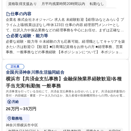
資格取得支援あり
月平均残業時間20時間以内
転勤なし
未経験者歓迎
時短勤務あり
退職金あり
在宅OK
賞与あり
仕事の内容
完全週休2日制
交通費支給
駅近5分以内
土日祝休み
服装自由
企業名 株式会社ネオジャパン 求人名 未経験歓迎【経理/みなとみらい】プ
ライム上場/残業ほぼなし/年休123日 仕事の内容 経理部門メンバーとし
寮・社宅あり
て、仕訳入力や振込業務などの経理事務を中心にお任せ。まずは正確な入
力・確認業務からスタートし、既存メンバーと一緒に業務を進めながら段
必要な経験・能力等
階的に経理知識を身につけていただきます。 【具体的には】 ■社内稟議に
必要な経験・能力等 ※未経験の方も応募可能。経理職としてキャリアを築
基づく仕訳入力 ■月末の振込業務 ■明細作成 ■伝票処理、記帳業務 ■既存
きたい方は歓迎◎ 【歓迎】■日商簿記資格をお持ちの方 ■経理事務、営業
メンバーの業務サポート 【将来的には】 ■月次決算補助 ■四半期・年次決
事務、一般事務などの事務経験 【本ポジションについて】 本ポジション
算補助 ■有価証券報告書など開示資料作成補助 ■海外子会社を含む連結決
の魅力は、プライム上場企業の経理部門で、未経験から経理キャリアをス
算補助 ※3～5年程度を目安に、徐々に決算業務へ業務範囲を広げていく
タートできる点です。まずは仕訳入力や振込業務など基礎的な業務から担
想定です。 募集職種 未経験歓迎【経理/みなとみらい】プライム上場/残業
正社員
当し、3～5年をかけて月次決算・四半期決算・開示資料作成補助などへス
全国共済神奈川県生活協同組合
ほぼなし/年休123日
テップアップできます。また、残業は通常月ほぼなく、決算月でも10時間
未満のため、無理なく経理として専門性を身につけられる環境です。 学
横浜市【共済金支払事務】金融保険業界経験歓迎/各種
歴・資格 学歴：大学院 大学 高専 短大 専修学校 高校 語学力： 資格：日商
手当充実/転勤無 一般事務
簿記検定1級 日商簿記検定2級
共済事業を行っている当社にて、共済金支払事務をお任せいたします。共済金請求書類の
受付・内容確認・審査・データ入力のほか、加入者様や医療機関等からの問い合わせ電話
対応や書類発送等を担当します。
月給
26万円～35万円
勤務地
神奈川県横浜市中区