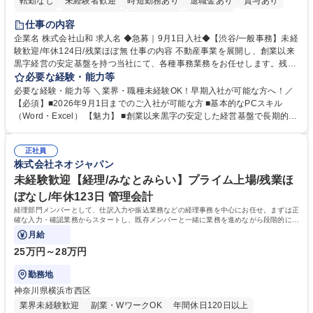
転勤なし
未経験者歓迎
時短勤務あり
退職金あり
賞与あり
育休あり
完全週休2日制
交通費支給
土日祝休み
仕事の内容
企業名 株式会社山和 求人名 ◆急募｜9月1日入社◆【渋谷/一般事務】未経
験歓迎/年休124日/残業ほぼ無 仕事の内容 不動産事業を展開し、創業以来
黒字経営の安定基盤を持つ当社にて、各種事務業務をお任せします。残業
がほぼ発生せず、連続した日程の有給取得が可能なため、WLBを整えたい
必要な経験・能力等
方にお勧めの環境です！ 入社後はOJTを通じて丁寧に研修を行いますの
必要な経験・能力等 ＼業界・職種未経験OK！早期入社が可能な方へ！／
で、事務未経験の方でも安心して臨むことができます。 【業務詳細】■電
【必須】■2026年9月1日までのご入社が可能な方 ■基本的なPCスキル
話・来客対応 ■物件の鍵や社内の備品管理 ■データ入力や書類作成 ■契約
（Word・Excel） 【魅力】 ■創業以来黒字の安定した経営基盤で長期的に
書などのファイリング ■郵送物の仕訳・発送 など 募集職種 ◆急募｜9月1
安心して働ける環境 ■残業ほぼなしで働きやすさ抜群、プライベートとの
日入社◆【渋谷/一般事務】未経験歓迎/年休124日/残業ほぼ無
両立が可能 ■有給取得を積極的に推奨、年間10日程度の取得実績 ■1ヶ月
正社員
のOJTで業務を習得可能、未経験でもしっかりサポート 学歴・資格 学
株式会社ネオジャパン
歴：大学院 大学 高専 短大 語学力： 資格：
未経験歓迎【経理/みなとみらい】プライム上場/残業ほ
ぼなし/年休123日 管理会計
経理部門メンバーとして、仕訳入力や振込業務などの経理事務を中心にお任せ。まずは正
確な入力・確認業務からスタートし、既存メンバーと一緒に業務を進めながら段階的に経
理知識を身につけていただきます。
月給
25万円～28万円
勤務地
神奈川県横浜市西区
業界未経験歓迎
副業・WワークOK
年間休日120日以上