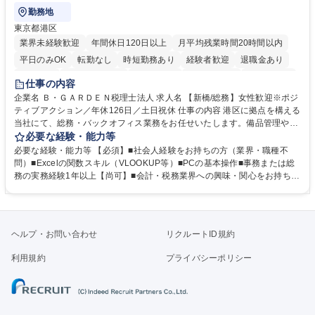
勤務地
東京都港区
業界未経験歓迎
年間休日120日以上
月平均残業時間20時間以内
平日のみOK
転勤なし
時短勤務あり
経験者歓迎
退職金あり
賞与あり
完全週休2日制
交通費支給
駅近5分以内
土日祝休み
仕事の内容
服装自由
企業名 Ｂ・ＧＡＲＤＥＮ税理士法人 求人名 【新橋/総務】女性歓迎※ポジ
ティブアクション／年休126日／土日祝休 仕事の内容 港区に拠点を構える
当社にて、総務・バックオフィス業務をお任せいたします。備品管理や来
客対応から、経理サポート、社会保険手続き、さらには新たなシステム導
必要な経験・能力等
入の検討まで、幅広く組織を支える役割です。 ■備品発注・在庫管理、郵
必要な経験・能力等 【必須】■社会人経験をお持ちの方（業界・職種不
送物対応、電話・来客対応 ■金融機関への外出業務（入出金管理補助）、
問）■Excelの関数スキル（VLOOKUP等）■PCの基本操作■事務または総
福利厚生・社内イベントの運営管理 ■社内ルールの整備、職場環境の改善
務の実務経験1年以上【尚可】■会計・税務業界への興味・関心をお持ちの
提案、備品選定 ■請求書発行・管理等の経理サポート、社会保険関連の書
方 【求める人物像】 ■自ら課題を見つけ改善提案ができる主体性のある方
類手続き ■税理士業務の補助（書類作成・データ入力支援） ■ITツールや
■周囲と円滑に連携し、柔軟な対応ができる方。 【女性歓迎！】※ポジテ
社内新システムの導入検討・比較検証 募集職種 【新橋/総務】女性歓迎※
ィブアクション 学歴・資格 学歴：大学院 大学 高専 短大 専修学校 高校 語
ポジティブアクション／年休126日／土日祝休
学力： 資格：
ヘルプ・お問い合わせ
リクルートID規約
利用規約
プライバシーポリシー