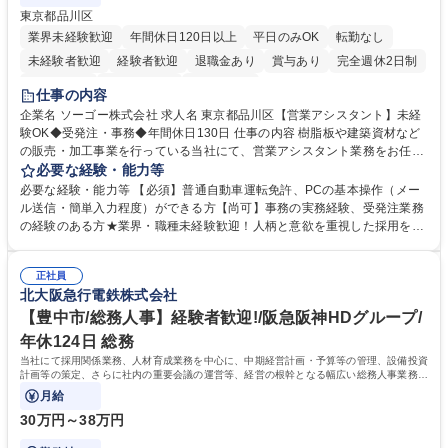
東京都品川区
業界未経験歓迎
年間休日120日以上
平日のみOK
転勤なし
未経験者歓迎
経験者歓迎
退職金あり
賞与あり
完全週休2日制
交通費支給
駅近5分以内
土日祝休み
仕事の内容
企業名 ソーゴー株式会社 求人名 東京都品川区【営業アシスタント】未経
験OK◆受発注・事務◆年間休日130日 仕事の内容 樹脂板や建築資材など
の販売・加工事業を行っている当社にて、営業アシスタント業務をお任せ
いたします。注文対応やWebデータの出力、各所への発注・加工依頼のほ
必要な経験・能力等
か、電話・メール対応等の事務業務を担当します。 ■受注・発注業務：FA
必要な経験・能力等 【必須】普通自動車運転免許、PCの基本操作（メー
Xによる注文対応、Web発注データのプリントアウト、各仕入先・協力会
ル送信・簡単入力程度）ができる方【尚可】事務の実務経験、受発注業務
社への発注および加工依頼等 ■納品書・請求書の作成および発送手配 ■商
の経験のある方★業界・職種未経験歓迎！人柄と意欲を重視した採用を行
品手配・在庫確認・納期調整 ■電話・メールでの問い合わせ対応および付
っています。 【要件】未経験歓迎！未経験からスタートして長く勤務する
随する事務全般 ※高度なPCスキルは不要です。【業務内容の変更範囲】
社員が多数在籍しています。 【求める人物像】納期優先の業界のため状況
当社の指定する業務 募集職種 東京都品川区【営業アシスタント】未経験O
正社員
変化に臨機応変かつ柔軟に対応できる方、約束を守り正確に作業を進めら
北大阪急行電鉄株式会社
K◆受発注・事務◆年間休日130日
れる方を求めています。高度なPCスキルや関数知識は一切不要です。丁
寧な指導体制が整っているため、安心してお仕事をスタートしていただけ
【豊中市/総務人事】経験者歓迎!/阪急阪神HDグループ/
ます。 学歴・資格 学歴：大学院 大学 高専 短大 専修学校 高校 語学力：
年休124日 総務
資格：
当社にて採用関係業務、人材育成業務を中心に、中期経営計画・予算等の管理、設備投資
計画等の策定、さらに社内の重要会議の運営等、経営の根幹となる幅広い総務人事業務全
般を担当していただきます。
月給
30万円～38万円