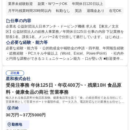
業界未経験歓迎
副業・WワークOK
年間休日120日以上
月平均残業時間20時間以内
転勤なし
英語
退職金あり
在宅OK
賞与あり
育休あり
完全週休2日制
交通費支給
土日祝休み
仕事の内容
食事補助あり
企業名 公益財団法人日本アンチ・ドーピング機構 求人名 【東京／文京
区】公益財団法人の総務人事業務／年間休日125日 仕事の内容 下記業務を
部長1名、課長1名、メンバー2名で分担して遂行しています。 はじめは担
当者として業務を覚えていただき、ゆくゆくはリーダーやマネージャーポ
必要な経験・能力等
ジションとして活躍いただくことを期待しています。 【総務・人事グルー
必要な経験・能力等 ・公的助成金や補助金の申請・四半期、年間報告経験
プの業務内容】 ・人事制度関連 ・採用活動 ・教育研修の企画、実行 ・勤
・総務経験 ・PCスキル中級以上（Word、Excel、PowerPoint） ・社内外
怠管理 ・官公庁への各種提出 ・法定の会議運営（評議員会、理事会） ・
と円滑な調整ができるコミュニケーション能力 ・口が堅い方 ■歓迎要件
コンプライアンス ・内部規程やルールの管理、整備、文書管理 ・契約関
・採用業務経験 ・英語に抵抗がない方 ・営業経験 学歴・資格 学歴：大学
連 ・衛生管理 ・防災関連・公的助成金の管理・オフィス、ファシリティ
院 大学 高専 短大 専修学校 高校 語学力： 資格：
管理 ・福利厚生関連 ・職員からの問合せ、相談対応 ・その他日常の総務
正社員
星和株式会社
業務全般 募集職種 【東京／文京区】公益財団法人の総務人事業務／年間
休日125日
受発注事務 年休125日・年収400万~・残業10H 食品原
料・健康食品の商社 営業事務
輸入される食品原料や食品添加物、健康食品等を扱う「食」の総合商社である当社にて、
営業事務として営業サポートや書類作成、データ入力、電話対応などの業務をお任せしま
す。
月給
30万円～37万5000円
勤務地