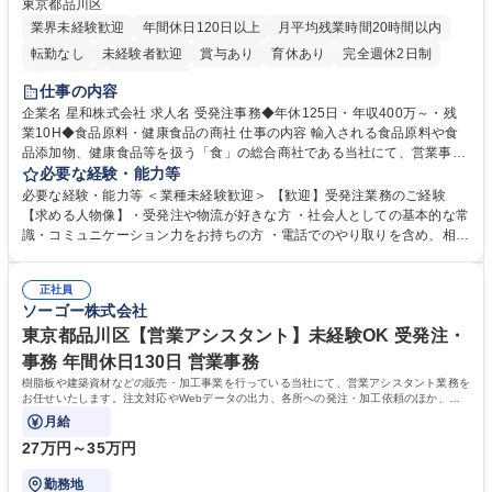
東京都品川区
業界未経験歓迎
年間休日120日以上
月平均残業時間20時間以内
転勤なし
未経験者歓迎
賞与あり
育休あり
完全週休2日制
交通費支給
土日祝休み
仕事の内容
企業名 星和株式会社 求人名 受発注事務◆年休125日・年収400万～・残
業10H◆食品原料・健康食品の商社 仕事の内容 輸入される食品原料や食
品添加物、健康食品等を扱う「食」の総合商社である当社にて、営業事務
として営業サポートや書類作成、データ入力、電話対応などの業務をお任
必要な経験・能力等
せします。 ・受注／出荷指示／売上管理／仕入管理／在庫管理／お客様や
必要な経験・能力等 ＜業種未経験歓迎＞ 【歓迎】受発注業務のご経験
倉庫と電話確認など、販売に関わる事務、営業サポートをお願いします。
【求める人物像】・受発注や物流が好きな方 ・社会人としての基本的な常
・入社後は商品について覚えることから始め、先輩社員OJTと共に業務を
識・コミュニケーション力をお持ちの方 ・電話でのやり取りを含め、相手
進めて頂きます。未経験から始めた方も多数活躍中です。 [業務内容の変
の要件を正しく理解し対応できる方 ・数量・在庫・出荷数などの数値を正
更の範囲:会社の定める業務] 募集職種 受発注事務◆年休125日・年収400
確に扱う業務に抵抗がない方 ・PCを業務で日常的に使用しており、四則
万～・残業10H◆食品原料・健康食品の商社
正社員
演算ができる方 ・業務ルールや指示を理解し、行動できる方 学歴・資格
ソーゴー株式会社
学歴：大学院 大学 短大 語学力： 資格：
東京都品川区【営業アシスタント】未経験OK 受発注・
事務 年間休日130日 営業事務
樹脂板や建築資材などの販売・加工事業を行っている当社にて、営業アシスタント業務を
お任せいたします。注文対応やWebデータの出力、各所への発注・加工依頼のほか、電
話・メール対応等の事務業務を担当します。
月給
27万円～35万円
勤務地