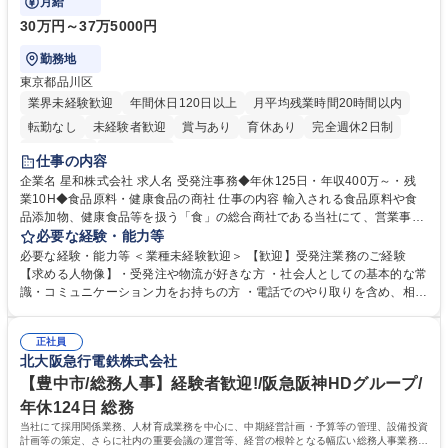
月給
30万円～37万5000円
勤務地
東京都品川区
業界未経験歓迎
年間休日120日以上
月平均残業時間20時間以内
転勤なし
未経験者歓迎
賞与あり
育休あり
完全週休2日制
交通費支給
土日祝休み
仕事の内容
企業名 星和株式会社 求人名 受発注事務◆年休125日・年収400万～・残
業10H◆食品原料・健康食品の商社 仕事の内容 輸入される食品原料や食
品添加物、健康食品等を扱う「食」の総合商社である当社にて、営業事務
として営業サポートや書類作成、データ入力、電話対応などの業務をお任
必要な経験・能力等
せします。 ・受注／出荷指示／売上管理／仕入管理／在庫管理／お客様や
必要な経験・能力等 ＜業種未経験歓迎＞ 【歓迎】受発注業務のご経験
倉庫と電話確認など、販売に関わる事務、営業サポートをお願いします。
【求める人物像】・受発注や物流が好きな方 ・社会人としての基本的な常
・入社後は商品について覚えることから始め、先輩社員OJTと共に業務を
識・コミュニケーション力をお持ちの方 ・電話でのやり取りを含め、相手
進めて頂きます。未経験から始めた方も多数活躍中です。 [業務内容の変
の要件を正しく理解し対応できる方 ・数量・在庫・出荷数などの数値を正
更の範囲:会社の定める業務] 募集職種 受発注事務◆年休125日・年収400
確に扱う業務に抵抗がない方 ・PCを業務で日常的に使用しており、四則
万～・残業10H◆食品原料・健康食品の商社
正社員
演算ができる方 ・業務ルールや指示を理解し、行動できる方 学歴・資格
北大阪急行電鉄株式会社
学歴：大学院 大学 短大 語学力： 資格：
【豊中市/総務人事】経験者歓迎!/阪急阪神HDグループ/
年休124日 総務
当社にて採用関係業務、人材育成業務を中心に、中期経営計画・予算等の管理、設備投資
計画等の策定、さらに社内の重要会議の運営等、経営の根幹となる幅広い総務人事業務全