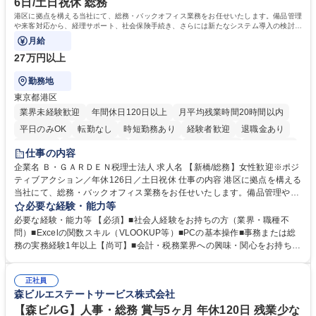
6日/土日祝休 総務
院 大学 語学力： 資格：宅地建物取引士
港区に拠点を構える当社にて、総務・バックオフィス業務をお任せいたします。備品管理
や来客対応から、経理サポート、社会保険手続き、さらには新たなシステム導入の検討ま
で、幅広く組織を支える役割です。
月給
27万円以上
勤務地
東京都港区
業界未経験歓迎
年間休日120日以上
月平均残業時間20時間以内
平日のみOK
転勤なし
時短勤務あり
経験者歓迎
退職金あり
賞与あり
完全週休2日制
交通費支給
駅近5分以内
土日祝休み
仕事の内容
服装自由
企業名 Ｂ・ＧＡＲＤＥＮ税理士法人 求人名 【新橋/総務】女性歓迎※ポジ
ティブアクション／年休126日／土日祝休 仕事の内容 港区に拠点を構える
当社にて、総務・バックオフィス業務をお任せいたします。備品管理や来
客対応から、経理サポート、社会保険手続き、さらには新たなシステム導
必要な経験・能力等
入の検討まで、幅広く組織を支える役割です。 ■備品発注・在庫管理、郵
必要な経験・能力等 【必須】■社会人経験をお持ちの方（業界・職種不
送物対応、電話・来客対応 ■金融機関への外出業務（入出金管理補助）、
問）■Excelの関数スキル（VLOOKUP等）■PCの基本操作■事務または総
福利厚生・社内イベントの運営管理 ■社内ルールの整備、職場環境の改善
務の実務経験1年以上【尚可】■会計・税務業界への興味・関心をお持ちの
提案、備品選定 ■請求書発行・管理等の経理サポート、社会保険関連の書
方 【求める人物像】 ■自ら課題を見つけ改善提案ができる主体性のある方
類手続き ■税理士業務の補助（書類作成・データ入力支援） ■ITツールや
■周囲と円滑に連携し、柔軟な対応ができる方。 【女性歓迎！】※ポジテ
社内新システムの導入検討・比較検証 募集職種 【新橋/総務】女性歓迎※
正社員
ィブアクション 学歴・資格 学歴：大学院 大学 高専 短大 専修学校 高校 語
森ビルエステートサービス株式会社
ポジティブアクション／年休126日／土日祝休
学力： 資格：
【森ビルG】人事・総務 賞与5ヶ月 年休120日 残業少な