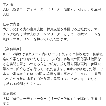
求人名

大阪【就労コーディネーター（リーダー候補）】★障がい者雇用
支援

仕事の内容

障がいのある方の雇用支援・採用支援を手掛ける当社にて、マッ
チングを行う就労支援チームのリーダーとして、複数のチームを
統括・マネジメントを担っていただきます。

【業務詳細】

■メイン業務は複数チーム内のチーフに対する目標設定や、営業戦
略の立案をお任せいたします。その他、各地域の関係福祉機関な
どを訪問し障がいのある方をご紹介、振り返り面談実施、参画企
業へのご紹介などを行っていただきます。■就労が確定した際、ご
本人ご家族からも熱い感謝の言葉を頂く事が多く、さらに、雇用
した方の今後の成長も自社農園で見届けることができ、やりがい
を感じる瞬間がたくさん。

募集職種

大阪【就労コーディネーター（リーダー候補）】★障がい者雇用
支援