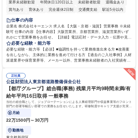
業界未経験歓迎
年間休日120日以上
未経験者歓迎
退職金あり
賞与あり
育休あり
完全週休2日制
交通費支給
駅近5分以内
土日祝休み
仕事の内容
企業名 株式会社キーエンス 求人名 【大阪・京都・滋賀】営業事務 ※未経
験可 仕事の内容 【仕事内容】大阪営業所、京都営業所、滋賀営業所いず
れかにて営業事務をお任せ。 【詳細】電話応対・データ入力・伝票や見積
の作成・カタログ送付・来客対応・営業所内で発生する事務業務や業務改
必要な経験・能力等
善をお任せ。 【教育制度】ご入社後、育成担当とペアになりながらOJTに
必要な経験・能力等 【必須】■協調性を持って業務推進出来る方 ■改善案
て業務を覚えていただくことが可能です。業務システムがきちんと構築さ
を出しながら、主体的に業務を進めて行ける方 【過去のご入社事例】人材
れているため、スムーズに仕事に慣れることができる環境です。また、
派遣業界や保育業界等、メーカー以外、営業事務未経験者の入社実績有
「チームで成果を出す文化」があり、良いやり方を積極的に共有しながら
【当社の事務職について】単なる事務ではなく主体性を発揮したサポート
常に改善を目指す風土のため、安心して業務に取り組んでいただけます。
により、キーエンスの付加価値向上に貢献します。ベースの定型業務に加
募集職種 【大阪・京都・滋賀】営業事務 ※未経験可
正社員
えて、お客様や社員の状況に合わせ、能動的なサポート、改善の動きも期
公益財団法人東京都道路整備保全公社
待され。組織を支えるスペシャリストとして、チームに貢献し、結果的に
社員から頼られる存在になることができます。平均19:30の退勤以降の業
【都庁グループ】総合職(事務) 残業月平均9時間未満/有
務の持ち帰りも禁止されており、メリハリのある働き方となります。 学
給年平均16日取得 一般事務
歴・資格 学歴：大学院 大学 高専 短大 語学力： 資格：
当社の総合職として、ジョブローテーションによる人事経理部門や収益事業等のフロント
部門の部署等幅広い部署での業務をお任せいたします。研修制度やキャリア支援が充実し
ております！ ※下記業務詳細
月給
22万1500円～30万円
勤務地
東京都新宿区