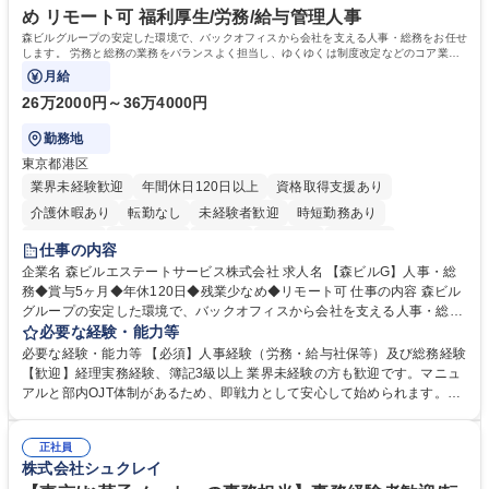
め リモート可 福利厚生/労務/給与管理人事
森ビルグループの安定した環境で、バックオフィスから会社を支える人事・総務をお任せ
します。 労務と総務の業務をバランスよく担当し、ゆくゆくは制度改定などのコア業務
にも挑戦できる、やりがいある環境です。
月給
26万2000円～36万4000円
勤務地
東京都港区
業界未経験歓迎
年間休日120日以上
資格取得支援あり
介護休暇あり
転勤なし
未経験者歓迎
時短勤務あり
経験者歓迎
退職金あり
在宅OK
賞与あり
育休あり
仕事の内容
完全週休2日制
交通費支給
長期歓迎
駅近5分以内
土日祝休み
企業名 森ビルエステートサービス株式会社 求人名 【森ビルG】人事・総
務◆賞与5ヶ月◆年休120日◆残業少なめ◆リモート可 仕事の内容 森ビル
グループの安定した環境で、バックオフィスから会社を支える人事・総務
をお任せします。 労務と総務の業務をバランスよく担当し、ゆくゆくは制
必要な経験・能力等
度改定などのコア業務にも挑戦できる、やりがいある環境です。 ■勤怠管
必要な経験・能力等 【必須】人事経験（労務・給与社保等）及び総務経験
理、給与計算、社会保険手続き、年末調整等の労務管理全般 ■入退社手続
【歓迎】経理実務経験、簿記3級以上 業界未経験の方も歓迎です。マニュ
き、社内規定の改定や人事制度改定などのコア業務 ■社内イベントの企画
アルと部内OJT体制があるため、即戦力として安心して始められます。
運営やその他総務業務全般 ※労務と総務を1：1の割合でお任せ。 入社後
【魅力・やりがい】森ビルGの安定基盤で労務から総務まで幅広く携われ
は部内のOJTを中心に、あなたの経験に合わせて不足している部分はいつ
ます。定型業務に留まらず、社内規定や人事制度の改定など会社のコア業
でも質問・相談できる環境が整っているため、安心して成長できます。 募
正社員
務に挑戦できるため、自身の成長と組織への貢献度をダイレクトに実感で
株式会社シュクレイ
集職種 【森ビルG】人事・総務◆賞与5ヶ月◆年休120日◆残業少なめ◆
きます。 残業少なめ、週1日リモート可など、ワークライフバランスを保
リモート可