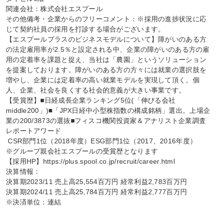
関連会社：株式会社エスプール

その他備考・企業からのフリーコメント：※採用の進捗状況に応
じて契約社員の採用を打診する場合がございます。

【エスプールプラスのビジネスモデルについて】障がいのある方
の法定雇用率が2.5％と設定される中、企業の障がいのある方の雇
用の定着率を課題と捉え、当社は「農園」というソリューション
を提案しております。障がいのある方の方々には就業の選択肢を
増やし、企業には定着率の高い就業モデルを実現して頂く。個
人、企業、社会を良くする社会的意義が大きい事業です。

【受賞歴】■日経成長企業ランキング5位(「伸びる会社
middle200」)■「JPX日経中小型株指数の構成銘柄」選出。上場企
業の200/3873の選抜■フィスコ機関投資家＆アナリスト企業調査
レポートアワード

 CSR部門1位（2018年度）ESG部門1位（2017、2016年度）

※グループ親会社エスプールの受賞歴となります

【採用HP】https://plus.spool.co.jp/recruit/career.html

決算情報：

決算期2023/11 売上高25,554百万円 経常利益2,783百万円

決算期2024/11 売上高25,784百万円 経常利益2,777百万円

※決済単位：連結