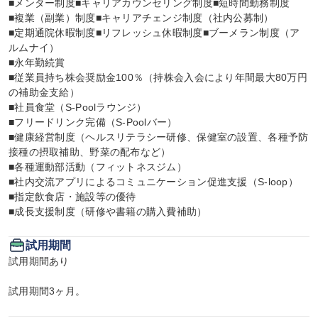
■メンター制度■キャリアカウンセリング制度■短時間勤務制度

■複業（副業）制度■キャリアチェンジ制度（社内公募制）

■定期通院休暇制度■リフレッシュ休暇制度■ブーメラン制度（ア
ルムナイ）

■永年勤続賞

■従業員持ち株会奨励金100％（持株会入会により年間最大80万円
の補助金支給）

■社員食堂（S-Poolラウンジ）

■フリードリンク完備（S-Poolバー）

■健康経営制度（ヘルスリテラシー研修、保健室の設置、各種予防
接種の摂取補助、野菜の配布など）

■各種運動部活動（フィットネスジム）

■社内交流アプリによるコミュニケーション促進支援（S-loop）

■指定飲食店・施設等の優待

■成長支援制度（研修や書籍の購入費補助）
試用期間
試用期間あり

試用期間3ヶ月。