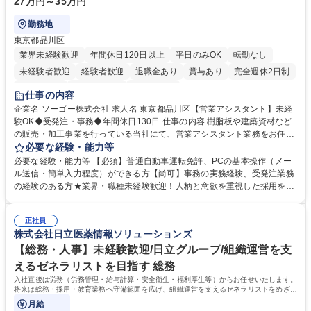
27万円～35万円
勤務地
東京都品川区
業界未経験歓迎
年間休日120日以上
平日のみOK
転勤なし
未経験者歓迎
経験者歓迎
退職金あり
賞与あり
完全週休2日制
交通費支給
駅近5分以内
土日祝休み
仕事の内容
企業名 ソーゴー株式会社 求人名 東京都品川区【営業アシスタント】未経
験OK◆受発注・事務◆年間休日130日 仕事の内容 樹脂板や建築資材など
の販売・加工事業を行っている当社にて、営業アシスタント業務をお任せ
いたします。注文対応やWebデータの出力、各所への発注・加工依頼のほ
必要な経験・能力等
か、電話・メール対応等の事務業務を担当します。 ■受注・発注業務：FA
必要な経験・能力等 【必須】普通自動車運転免許、PCの基本操作（メー
Xによる注文対応、Web発注データのプリントアウト、各仕入先・協力会
ル送信・簡単入力程度）ができる方【尚可】事務の実務経験、受発注業務
社への発注および加工依頼等 ■納品書・請求書の作成および発送手配 ■商
の経験のある方★業界・職種未経験歓迎！人柄と意欲を重視した採用を行
品手配・在庫確認・納期調整 ■電話・メールでの問い合わせ対応および付
っています。 【要件】未経験歓迎！未経験からスタートして長く勤務する
随する事務全般 ※高度なPCスキルは不要です。【業務内容の変更範囲】
社員が多数在籍しています。 【求める人物像】納期優先の業界のため状況
当社の指定する業務 募集職種 東京都品川区【営業アシスタント】未経験O
正社員
変化に臨機応変かつ柔軟に対応できる方、約束を守り正確に作業を進めら
株式会社日立医薬情報ソリューションズ
K◆受発注・事務◆年間休日130日
れる方を求めています。高度なPCスキルや関数知識は一切不要です。丁
寧な指導体制が整っているため、安心してお仕事をスタートしていただけ
【総務・人事】未経験歓迎/日立グループ/組織運営を支
ます。 学歴・資格 学歴：大学院 大学 高専 短大 専修学校 高校 語学力：
えるゼネラリストを目指す 総務
資格：
入社直後は労務（労務管理・給与計算・安全衛生・福利厚生等）からお任せいたします。
将来は総務・採用・教育業務へ守備範囲を広げ、組織運営を支えるゼネラリストをめざせ
ます。
月給