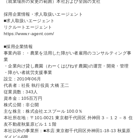
（就業場所の変更の範囲）本社および全国の支社

採用企業情報・求人取扱いエージェント

■求人取扱いエージェント

リクルートエージェント

https://www.r-agent.com/

■採用企業情報

事業内容：・農業を活用した障がい者雇用のコンサルティング事
業

・企業向け貸し農園（わーくはぴねす農園)の運営・開発・管理

・障がい者就労支援事業

設立：2010年06月

代表者：社長 執行役員 大橋 王二

従業員数：343人

資本金：105百万円

株式公開：非公開

主な株主：株式会社エスプール 100.0％

本社所在地：〒101-0021 東京都千代田区 外神田３－１２－８ 住
友不動産秋葉原ビル１１階

本社以外の事業所：■本店:東京都千代田区外神田1-18-13 秋葉原
ダイビル6階
