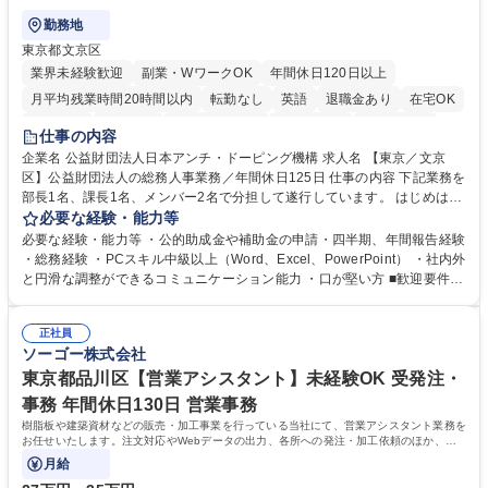
勤務地
東京都文京区
業界未経験歓迎
副業・WワークOK
年間休日120日以上
月平均残業時間20時間以内
転勤なし
英語
退職金あり
在宅OK
賞与あり
育休あり
完全週休2日制
交通費支給
土日祝休み
仕事の内容
食事補助あり
企業名 公益財団法人日本アンチ・ドーピング機構 求人名 【東京／文京
区】公益財団法人の総務人事業務／年間休日125日 仕事の内容 下記業務を
部長1名、課長1名、メンバー2名で分担して遂行しています。 はじめは担
当者として業務を覚えていただき、ゆくゆくはリーダーやマネージャーポ
必要な経験・能力等
ジションとして活躍いただくことを期待しています。 【総務・人事グルー
必要な経験・能力等 ・公的助成金や補助金の申請・四半期、年間報告経験
プの業務内容】 ・人事制度関連 ・採用活動 ・教育研修の企画、実行 ・勤
・総務経験 ・PCスキル中級以上（Word、Excel、PowerPoint） ・社内外
怠管理 ・官公庁への各種提出 ・法定の会議運営（評議員会、理事会） ・
と円滑な調整ができるコミュニケーション能力 ・口が堅い方 ■歓迎要件
コンプライアンス ・内部規程やルールの管理、整備、文書管理 ・契約関
・採用業務経験 ・英語に抵抗がない方 ・営業経験 学歴・資格 学歴：大学
連 ・衛生管理 ・防災関連・公的助成金の管理・オフィス、ファシリティ
院 大学 高専 短大 専修学校 高校 語学力： 資格：
管理 ・福利厚生関連 ・職員からの問合せ、相談対応 ・その他日常の総務
正社員
ソーゴー株式会社
業務全般 募集職種 【東京／文京区】公益財団法人の総務人事業務／年間
休日125日
東京都品川区【営業アシスタント】未経験OK 受発注・
事務 年間休日130日 営業事務
樹脂板や建築資材などの販売・加工事業を行っている当社にて、営業アシスタント業務を
お任せいたします。注文対応やWebデータの出力、各所への発注・加工依頼のほか、電
話・メール対応等の事務業務を担当します。
月給