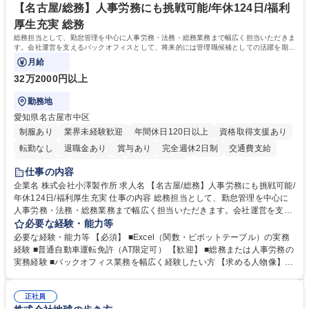
専修学校 高校 語学力： 資格：
【名古屋/総務】人事労務にも挑戦可能/年休124日/福利
厚生充実 総務
総務担当として、勤怠管理を中心に人事労務・法務・総務業務まで幅広く担当いただきま
す。会社運営を支えるバックオフィスとして、将来的には管理職候補としての活躍を期待
しています。
月給
32万2000円以上
勤務地
愛知県名古屋市中区
制服あり
業界未経験歓迎
年間休日120日以上
資格取得支援あり
転勤なし
退職金あり
賞与あり
完全週休2日制
交通費支給
駅近5分以内
土日祝休み
寮・社宅あり
仕事の内容
企業名 株式会社小澤製作所 求人名 【名古屋/総務】人事労務にも挑戦可能/
年休124日/福利厚生充実 仕事の内容 総務担当として、勤怠管理を中心に
人事労務・法務・総務業務まで幅広く担当いただきます。会社運営を支え
るバックオフィスとして、将来的には管理職候補としての活躍を期待して
必要な経験・能力等
います。 勤怠管理や入退社手続き、社会保険手続き、採用補助などの人事
必要な経験・能力等 【必須】 ■Excel（関数・ピボットテーブル）の実務
労務業務を中心に、契約書管理、備品・設備管理、株主総会・取締役会運
経験 ■普通自動車運転免許（AT限定可） 【歓迎】 ■総務または人事労務の
営などの総務業務も担当します。また、コンプライアンス推進や個人情報
実務経験 ■バックオフィス業務を幅広く経験したい方 【求める人物像】
保護、社内イベント企画、経営会議資料の作成、グループ会社との連携な
・数字を正確に扱える方・コミュニケーションを大切にできる方 ・改善提
ど幅広く携わります。将来的には法改正対応やリスク管理など会社経営を
案を主体的に行える方・将来的に管理職を目指したい方 学歴・資格 学
支える中核メンバーとして活躍いただきます。 募集職種 【名古屋/総務】
正社員
歴：大学院 大学 高専 短大 専修学校 高校 語学力： 資格：日商簿記検定2