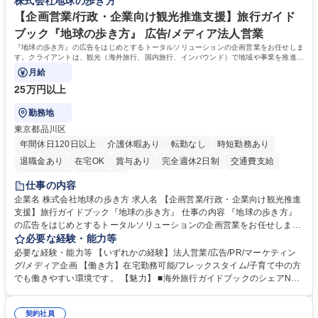
株式会社地球の歩き方
人事労務にも挑戦可能/年休124日/福利厚生充実
級
【企画営業/行政・企業向け観光推進支援】旅行ガイド
ブック『地球の歩き方』 広告/メディア法人営業
『地球の歩き方』の広告をはじめとするトータルソリューションの企画営業をお任せしま
す。クライアントは、観光（海外旅行、国内旅行、インバウンド）で地域や事業を推進し
たい国内外の行政や企業です。
月給
25万円以上
勤務地
東京都品川区
年間休日120日以上
介護休暇あり
転勤なし
時短勤務あり
退職金あり
在宅OK
賞与あり
完全週休2日制
交通費支給
駅近5分以内
土日祝休み
仕事の内容
企業名 株式会社地球の歩き方 求人名 【企画営業/行政・企業向け観光推進
支援】旅行ガイドブック『地球の歩き方』 仕事の内容 『地球の歩き方』
の広告をはじめとするトータルソリューションの企画営業をお任せしま
す。クライアントは、観光（海外旅行、国内旅行、インバウンド）で地域
必要な経験・能力等
や事業を推進したい国内外の行政や企業です。 【業務詳細】■『地球の歩
必要な経験・能力等 【いずれかの経験】法人営業/広告/PR/マーケティン
き方』は海外旅行ガイドブックのNo.1ブランドであり、国内旅行において
グ/メディア企画 【働き方】在宅勤務可能/フレックスタイム/子育て中の方
も牽引しております。観光推進支援においても、業界を牽引する意欲的な
でも働きやすい環境です。 【魅力】 ■海外旅行ガイドブックのシェアNo.1
取り組みが期待されています■インバウンドは、日本の地域の未来を担う
メディアとして、個人旅行文化の拡大と定着を担ってきたブランドに携わ
国策事業です。「GOOD LUCK TRIP」は、海外旅行ガイドブックと同様
ることが可能です。 ■国内旅行ガイドブックは立ち上げ間もない新規事業
に、インバウンドのトップブランドに成長しております■旅が業務であ
契約社員
であり、「地球の歩き方」としてどう取り組むか、共に形を作るコアメン