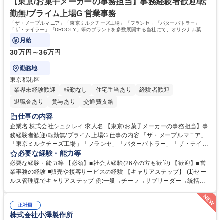
ち長期活躍できる環境です。 「これまでの幅広い経験を活かし、長期的な
【東京/お菓子メーカーの事務担当】事務経験者歓迎/転
キャリアを築きたい」という前向きな意欲と挑戦を全力で応援します。 学
勤無/プライム上場G 営業事務
歴・資格 学歴：大学院 大学 高専 短大 専修学校 高校 語学力： 資格：日商
「ザ・メープルマニア」「東京ミルクチーズ工場」「フランセ」「バターバトラー」
簿記検定1級 日商簿記検定2級 日商簿記検定3級
「ザ・テイラー」「DROOLY」等のブランドを多数展開する当社にて、オリジナル菓子
ブランド商品の事務業務をお任せいたします。
月給
30万円～36万円
勤務地
東京都港区
業界未経験歓迎
転勤なし
住宅手当あり
経験者歓迎
退職金あり
賞与あり
交通費支給
仕事の内容
企業名 株式会社シュクレイ 求人名 【東京/お菓子メーカーの事務担当】事
務経験者歓迎/転勤無/プライム上場G 仕事の内容 「ザ・メープルマニア」
「東京ミルクチーズ工場」「フランセ」「バターバトラー」「ザ・テイラ
ー」「DROOLY」等のブランドを多数展開する当社にて、オリジナル菓子
必要な経験・能力等
ブランド商品の事務業務をお任せいたします。 【具体的な業務内容】 ■店
必要な経験・能力等 【必須】■社会人経験(26卒の方も歓迎) 【歓迎】■営
舗からの発注受付/PC入力業務 ■受電対応(社内/社外) ■商品のマスター登
業事務の経験 ■販売や接客サービスの経験 【キャリアステップ】 (1)セー
録 ■日々の売上抽出・報告 ■提携企業への書類送付業務 ■契約書管理業務
ルス管理課でキャリアステップ 例:一般→チーフ→サブリーダー→統括リ
■ホームページへの問い合わせ対応 など 募集職種 【東京/お菓子メーカー
ーダー→マネージャー (2)他ポジションへのキャリアも可能 ※過去、未経
の事務担当】事務経験者歓迎/転勤無/プライム上場G
験で経営管理部内で経理へ異動した方もいらっしゃいます。年3回の面談
正社員
や個別面談を通してご自身のキャリアと向き合っていただき、会社として
株式会社小澤製作所
もバックアップしていきます。 学歴・資格 学歴：大学院 大学 高専 短大