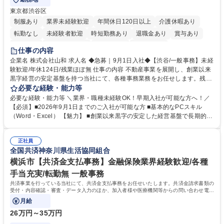
東京都渋谷区
制服あり
業界未経験歓迎
年間休日120日以上
介護休暇あり
転勤なし
未経験者歓迎
時短勤務あり
退職金あり
賞与あり
育休あり
完全週休2日制
交通費支給
土日祝休み
仕事の内容
企業名 株式会社山和 求人名 ◆急募｜9月1日入社◆【渋谷/一般事務】未経
験歓迎/年休124日/残業ほぼ無 仕事の内容 不動産事業を展開し、創業以来
黒字経営の安定基盤を持つ当社にて、各種事務業務をお任せします。残業
がほぼ発生せず、連続した日程の有給取得が可能なため、WLBを整えたい
必要な経験・能力等
方にお勧めの環境です！ 入社後はOJTを通じて丁寧に研修を行いますの
必要な経験・能力等 ＼業界・職種未経験OK！早期入社が可能な方へ！／
で、事務未経験の方でも安心して臨むことができます。 【業務詳細】■電
【必須】■2026年9月1日までのご入社が可能な方 ■基本的なPCスキル
話・来客対応 ■物件の鍵や社内の備品管理 ■データ入力や書類作成 ■契約
（Word・Excel） 【魅力】 ■創業以来黒字の安定した経営基盤で長期的に
書などのファイリング ■郵送物の仕訳・発送 など 募集職種 ◆急募｜9月1
安心して働ける環境 ■残業ほぼなしで働きやすさ抜群、プライベートとの
日入社◆【渋谷/一般事務】未経験歓迎/年休124日/残業ほぼ無
両立が可能 ■有給取得を積極的に推奨、年間10日程度の取得実績 ■1ヶ月
正社員
のOJTで業務を習得可能、未経験でもしっかりサポート 学歴・資格 学
全国共済神奈川県生活協同組合
歴：大学院 大学 高専 短大 語学力： 資格：
横浜市【共済金支払事務】金融保険業界経験歓迎/各種
手当充実/転勤無 一般事務
共済事業を行っている当社にて、共済金支払事務をお任せいたします。共済金請求書類の
受付・内容確認・審査・データ入力のほか、加入者様や医療機関等からの問い合わせ電話
対応や書類発送等を担当します。
月給
26万円～35万円