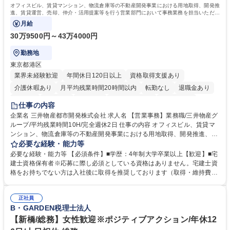
オフィスビル、賃貸マンション、物流倉庫等の不動産開発事業における用地取得、開発推
進、賃貸運営、売却、仲介・活用提案等を行う営業部門において事務業務を担当いただき
ます。
月給
30万9500円～43万4000円
勤務地
東京都港区
業界未経験歓迎
年間休日120日以上
資格取得支援あり
介護休暇あり
月平均残業時間20時間以内
転勤なし
退職金あり
在宅OK
賞与あり
育休あり
完全週休2日制
交通費支給
仕事の内容
駅近5分以内
土日祝休み
寮・社宅あり
企業名 三井物産都市開発株式会社 求人名 【営業事務】業務職/三井物産グ
ループ/平均残業時間10H/完全週休2日 仕事の内容 オフィスビル、賃貸マ
ンション、物流倉庫等の不動産開発事業における用地取得、開発推進、賃
貸運営、売却、仲介・活用提案等を行う営業部門において事務業務を担当
必要な経験・能力等
いただきます。 【詳細】・契約書管理、契約書製本、捺印対応、ファイリ
必要な経験・能力等 【必須条件】■学歴：4年制大学卒業以上【歓迎】■宅
ング、登記簿取得、調書取得・支払業務（各種費用支払、支払管理、請
建士資格保有者※応募に際し必須としている資格はありません。宅建士資
求・支払データ登録、取引先マスター申請対応）・予算作成及び予実管
格をお持ちでない方は入社後に取得を推奨しております（取得・維持費用
理・各種稟議書、報告書作成業務・各種台帳管理、交際費・会議費支払報
の一部補助あり） 【求める人物像】 ・向学心豊かで、主体的に行動でき
告書作成及び月次管理・部内総務庶務全般 など※※配属先によっては上記
る方。 ・社内外の多様な関係者と協調して業務を進められるコミュニケー
の他に担当頂く業務が発生する場合があります。 募集職種 【営業事務】
正社員
ション力がある方。 ・チャレンジを厭わず、粘り強く業務に取り組める
B・GARDEN税理士法人
業務職/三井物産グループ/平均残業時間10H/完全週休2日
方。多様な関係者と謙虚に信頼関係を構築でき、期限を意識したスケジュ
ール管理が出来る方。※将来的に他部署（営業部門、コーポレート部門）
【新橋/総務】女性歓迎※ポジティブアクション/年休12
へのジョブローテーションの可能性があります。 学歴・資格 学歴：大学