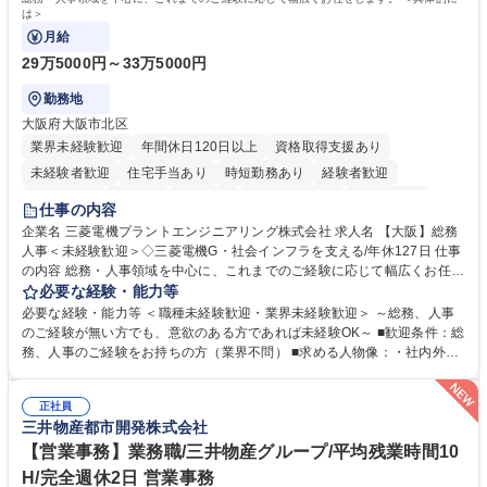
は＞
月給
29万5000円～33万5000円
勤務地
大阪府大阪市北区
業界未経験歓迎
年間休日120日以上
資格取得支援あり
未経験者歓迎
住宅手当あり
時短勤務あり
経験者歓迎
退職金あり
在宅OK
賞与あり
完全週休2日制
交通費支給
仕事の内容
駅近5分以内
土日祝休み
服装自由
寮・社宅あり
食事補助あり
企業名 三菱電機プラントエンジニアリング株式会社 求人名 【大阪】総務
人事＜未経験歓迎＞◇三菱電機G・社会インフラを支える/年休127日 仕事
の内容 総務・人事領域を中心に、これまでのご経験に応じて幅広くお任せ
します。 ＜具体的には＞ ・総務/人事労務（給与・社保・勤怠管理など）
必要な経験・能力等
・採用・教育研修 ・福利厚生運用 など ※基本的には事務所勤務ですが、
必要な経験・能力等 ＜職種未経験歓迎・業界未経験歓迎＞ ～総務、人事
採用や教育等の業務内容により、関西圏以外への日帰り・宿泊を伴う国内
のご経験が無い方でも、意欲のある方であれば未経験OK～ ■歓迎条件：総
出張もございます。 ※担当業務を持ちつつ、お互いに助け合いながら、総
務、人事のご経験をお持ちの方（業界不問） ■求める人物像：・社内外の
務部という組織として協力しながら進める体制です。 募集職種 【大阪】
関係各部門との調整を率先して行い、業務を円滑に遂行できる協調性やコ
総務人事＜未経験歓迎＞◇三菱電機G・社会インフラを支える/年休127日
ミュニケーション能力を持っている方 ・人事総務領域に興味がありゼネラ
正社員
リスト志向をお持ちの方 学歴・資格 学歴：大学院 大学 語学力： 資格：
三井物産都市開発株式会社
【営業事務】業務職/三井物産グループ/平均残業時間10
H/完全週休2日 営業事務