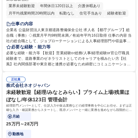
業界未経験歓迎
年間休日120日以上
介護休暇あり
月平均残業時間20時間以内
転勤なし
住宅手当あり
経験者歓迎
研修あり
退職金あり
賞与あり
完全週休2日制
交通費支給
仕事の内容
駅近5分以内
資格取得手当あり
食事補助あり
企業名 公益財団法人東京都道路整備保全公社 求人名 【都庁グループ】総
合職（事務）◇残業月平均9時間未満／有給年平均16日取得 仕事の内容 当
社の総合職として、ジョブローテーションによる人事経理部門や収益事業
等のフロント部門の部署等幅広い部署での業務をお任せいたします。研修
必要な経験・能力等
制度やキャリア支援が充実しております！ ※下記業務詳細 【業務詳細】■
必要な経験・能力等 【歓迎】営業経験or総務/人事/経理経験or官公庁職員
管理部門：広報、人事、経理など当公社の運営に係る管理業務 ■収益部
経験者で、道路事業のゼネラリストとしてのキャリアを積みたい方【社
門：駐車場の新規開拓、管理運営、新宿駅西口広場の「イベントコーナ
風】社内関係部署や東京都と連携が必要なため綿密にコミュニケーション
ー」などの管理運営 ■道路部門：整備の急がれる骨格幹線道路や木造住宅
を図っています。 【業務の魅力】■幅広く携われる：総合職（事務）で
密集地域の特定整備路線の用地取得、道路に関する普及啓発事業、都内の
は、駐車場の管理運営や道路用地の取得、公益財団法人の中枢を担う管理
道路施設や道路工事現場の見学ツアー事業 ※入社後は上記いずれかの部門
正社員
部門など多岐に渡る業務を経験できます。 ■様々なプロジェクト：駐車場
株式会社ネオジャパン
へ配属。※業務内容変更の範囲：会社の定める業務 募集職種 【都庁グル
事業の他、新宿駅西口広場内に設置された照明を兼ねた広告「ブライトサ
ープ】総合職（事務）◇残業月平均9時間未満／有給年平均16日取得
イン」の管理運営を行うなど、事業収益を生み出す活動を積極的に行って
未経験歓迎【経理/みなとみらい】プライム上場/残業ほ
います。 学歴・資格 学歴：大学院 大学 高専 短大 専修学校 高校 語学力：
ぼなし/年休123日 管理会計
資格：
経理部門メンバーとして、仕訳入力や振込業務などの経理事務を中心にお任せ。まずは正
確な入力・確認業務からスタートし、既存メンバーと一緒に業務を進めながら段階的に経
理知識を身につけていただきます。
月給
25万円～28万円
勤務地