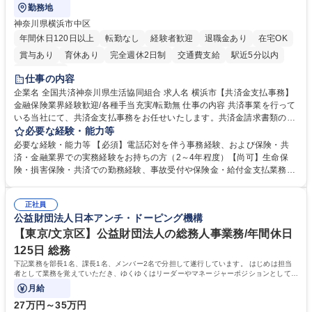
勤務地
神奈川県横浜市中区
年間休日120日以上
転勤なし
経験者歓迎
退職金あり
在宅OK
賞与あり
育休あり
完全週休2日制
交通費支給
駅近5分以内
土日祝休み
仕事の内容
企業名 全国共済神奈川県生活協同組合 求人名 横浜市【共済金支払事務】
金融保険業界経験歓迎/各種手当充実/転勤無 仕事の内容 共済事業を行って
いる当社にて、共済金支払事務をお任せいたします。共済金請求書類の受
付・内容確認・審査・データ入力のほか、加入者様や医療機関等からの問
必要な経験・能力等
い合わせ電話対応や書類発送等を担当します。 ■共済金請求書類の受付、
必要な経験・能力等 【必須】電話応対を伴う事務経験、および保険・共
内容確認、および共済金支払に関する審査・事務処理業務全般を担当 ■専
済・金融業界での実務経験をお持ちの方（2～4年程度）【尚可】生命保
用システムへのデータ入力、各種必要書類の作成・発送作業 ■加入者様や
険・損害保険・共済での勤務経験、事故受付や保険金・給付金支払業務経
医療機関等からの各種問い合わせに対する丁寧かつ迅速な電話応対 ■現場
験がある方 【求める人物像】■相手の立場に立った丁寧な対応ができる方
調査の対応および業務プロセスの改善活動 【業務内容の変更範囲】当社の
■チームワークを大切にし、素直に学べる方★外勤の保険営業から内勤事
指定する業務 募集職種 横浜市【共済金支払事務】金融保険業界経験歓迎/
正社員
務へのキャリアチェンジ希望者も大歓迎です！ 学歴・資格 学歴：大学院
公益財団法人日本アンチ・ドーピング機構
各種手当充実/転勤無
大学 高専 短大 専修学校 高校 語学力： 資格：
【東京/文京区】公益財団法人の総務人事業務/年間休日
125日 総務
下記業務を部長1名、課長1名、メンバー2名で分担して遂行しています。 はじめは担当
者として業務を覚えていただき、ゆくゆくはリーダーやマネージャーポジションとして活
躍いただくことを期待しています。
月給
27万円～35万円