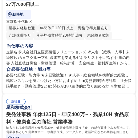
27万7000円以上
勤務地
東京都千代田区
業界未経験歓迎
年間休日120日以上
資格取得支援あり
介護休暇あり
月平均残業時間20時間以内
未経験者歓迎
住宅手当あり
時短勤務あり
退職金あり
在宅OK
賞与あり
仕事の内容
育休あり
完全週休2日制
交通費支給
土日祝休み
寮・社宅あり
企業名 株式会社日立医薬情報ソリューションズ 求人名 【総務・人事】未
経験歓迎/日立グループ/組織運営を支えるゼネラリストを目指す 仕事の内
容 入社直後は労務（労務管理・給与計算・安全衛生・福利厚生等）からお
任せいたします。将来は総務・採用・教育業務へ守備範囲を広げ、組織運
必要な経験・能力等
営を支えるゼネラリストをめざせます。 ・初期業務：労働時間管理、給与
必要な経験・能力等 ★未経験歓迎！ ★人事・総務領域を横断的に経験し
計算、社会保険対応、福利厚生管理、安全衛生、健康経営推進等をお任せ
幅広いスキルを身につけたい方におすすめ！ ■労務管理(給与計算・社会保
します。ご経験に応じて、休職者管理など、幅広く経験を積んでいただき
険手続き・勤怠管理など)に関心があり主体的に取り組める方 ※労務経験
ます。 ・将来的な広がり：総務・採用・教育・税務対応・経営企画等。
者は早期にご活躍いただけます。 ■チームで仕事を推進できる方■将来は
★メンバーがマンツーマンで丁寧に教えるため、ご経験が浅くても安心！
マネジメント職として活躍したい 【尚可】■人事、労務、採用、教育業務
幅広く経験を積みたい意欲がある方に最適な環境です。 募集職種 【総
正社員
のご経験 ■労務管理（給与計算・社会保険手続き・勤怠管理など）の経験
星和株式会社
務・人事】未経験歓迎/日立グループ/組織運営を支えるゼネラリストを目
■衛生管理者の資格をお持ちの方 学歴・資格 学歴：大学院 大学 高専 短大
指す
専修学校 高校 語学力： 資格：
受発注事務 年休125日・年収400万~・残業10H 食品原
料・健康食品の商社 営業事務
輸入される食品原料や食品添加物、健康食品等を扱う「食」の総合商社である当社にて、
営業事務として営業サポートや書類作成、データ入力、電話対応などの業務をお任せしま
す。