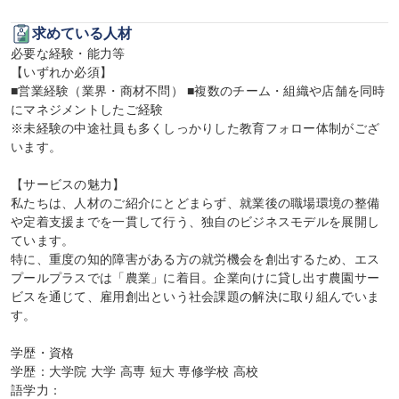
求めている人材
必要な経験・能力等

【いずれか必須】

■営業経験（業界・商材不問） ■複数のチーム・組織や店舗を同時
にマネジメントしたご経験

※未経験の中途社員も多くしっかりした教育フォロー体制がござ
います。

【サービスの魅力】

私たちは、人材のご紹介にとどまらず、就業後の職場環境の整備
や定着支援までを一貫して行う、独自のビジネスモデルを展開し
ています。

特に、重度の知的障害がある方の就労機会を創出するため、エス
プールプラスでは「農業」に着目。企業向けに貸し出す農園サー
ビスを通じて、雇用創出という社会課題の解決に取り組んでいま
す。

学歴・資格

学歴：大学院 大学 高専 短大 専修学校 高校

語学力：
