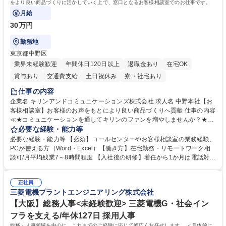
をより良い商品づくりに活かしていく上で、窓口となるお客様相談室でのお仕事です。
月給
30万円
勤務地
東京都中野区
業界未経験歓迎
年間休日120日以上
退職金あり
在宅OK
賞与あり
交通費支給
土日祝休み
寮・社宅あり
仕事の内容
企業名 キリンアンドコミュニケーションズ株式会社 求人名 中野本社【お
客様相談室】お客様のお声をもとにより良い商品づくりへ貢献 仕事の内容
≪★コミュニケーションを通してキリンのファンを増やしませんか？★≫
お客様のお声をより良い商品づくりに活かしていく上で、窓口となるお客
必要な経験・能力等
様相談室でのお仕事です。 日々お客様からいただくキリングループへのご
必要な経験・能力等 【必須】コールセンターやお客様相談室の業務経験、
意見を、企業活動に活かしています。お客様からの声に迅速かつ誠意をも
PCが使える方（Word・Excel）【働き方】在宅勤務・リモートワーク相
って対応、情報提供するとともにグループ内活動に反映しています。 【具
談可/月平均残業7～8時間程度 【入社後の研修】着任から1か月は電話対応
体的には】電話応対、メール、お手紙対応、ご指摘品調査報告書作成、有
のOJTを中心に実施し、電話対応に慣れた段階でメール・手紙のOJTを実
人チャットボット対応など。 【1日の対応件数】■電話：月間一人当たり
施する予定です。独り立ち以降もしっかりフォローする体制を整えていま
平均100件前後■メール・手紙：同上40件前後 募集職種 中野本社【お客様
正社員
すのでご安心ください。 【当社について】キリングループの広報機能を担
三菱電機プラントエンジニアリング株式会社
相談室】お客様のお声をもとにより良い商品づくりへ貢献
う会社として、お客様との出会いを大切にし、磨き上げたホスピタリティ
を込めてコミュニケーションをとりながら広報関連業務を行っておりま
【大阪】総務人事<未経験歓迎> 三菱電機G・社会イン
す。 学歴・資格 学歴：大学院 大学 高専 短大 専修学校 高校 語学力： 資
フラを支える/年休127日 採用人事
格：
総務・人事領域を中心に、これまでのご経験に応じて幅広くお任せします。 ＜具体的に