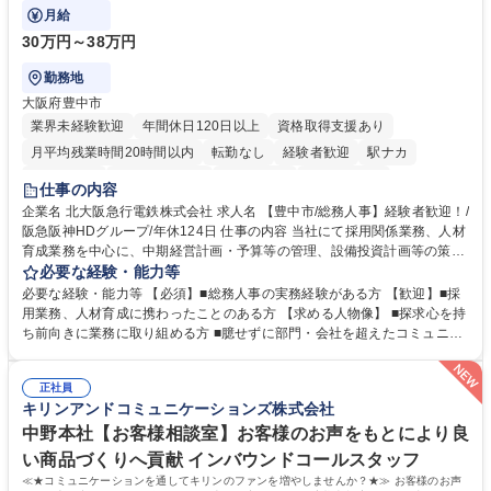
般を担当していただきます。
月給
30万円～38万円
勤務地
大阪府豊中市
業界未経験歓迎
年間休日120日以上
資格取得支援あり
月平均残業時間20時間以内
転勤なし
経験者歓迎
駅ナカ
退職金あり
完全週休2日制
交通費支給
駅近5分以内
仕事の内容
土日祝休み
服装自由
昼食補助あり
食事補助あり
企業名 北大阪急行電鉄株式会社 求人名 【豊中市/総務人事】経験者歓迎！/
阪急阪神HDグループ/年休124日 仕事の内容 当社にて採用関係業務、人材
育成業務を中心に、中期経営計画・予算等の管理、設備投資計画等の策
定、さらに社内の重要会議の運営等、経営の根幹となる幅広い総務人事業
必要な経験・能力等
務全般を担当していただきます。 【主な業務内容】 ■採用関係業務および
必要な経験・能力等 【必須】■総務人事の実務経験がある方 【歓迎】■採
人材育成(社員研修)業務の推進 ■中期経営計画および予算等の管理 ■設備
用業務、人材育成に携わったことのある方 【求める人物像】 ■探求心を持
投資計画等の策定 ■社内の重要会議の運営 ■その他総務人事業務全般 【入
ち前向きに業務に取り組める方 ■臆せずに部門・会社を超えたコミュニケ
社後】入社後は採用や育成をメインに担当し将来的には経営根幹に関わる
ーションの取れる方 ■自分で考えて行動のできる方 ■第二の創業期を迎え
総務人事業務全般へ幅広く従事していただきます。 募集職種 【豊中市/総
る当社で組織の次代を担うネクスト人材として長期的に成長したい方 ■周
務人事】経験者歓迎！/阪急阪神HDグループ/年休124日
正社員
囲のメンバーと協調しつつ主体性を持って能動的に業務を推進できる方 学
キリンアンドコミュニケーションズ株式会社
歴・資格 学歴：大学院 大学 高専 短大 専修学校 高校 語学力： 資格：
中野本社【お客様相談室】お客様のお声をもとにより良
い商品づくりへ貢献 インバウンドコールスタッフ
≪★コミュニケーションを通してキリンのファンを増やしませんか？★≫ お客様のお声