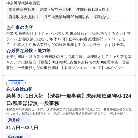
神奈川県横浜市西区
業界未経験歓迎
副業・WワークOK
年間休日120日以上
資格取得支援あり
月平均残業時間20時間以内
転勤なし
未経験者歓迎
時短勤務あり
退職金あり
在宅OK
賞与あり
仕事の内容
完全週休2日制
交通費支給
駅近5分以内
土日祝休み
服装自由
企業名 株式会社ネオジャパン 求人名 未経験歓迎【経理/みなとみらい】プ
ライム上場/残業ほぼなし/年休123日 仕事の内容 経理部門メンバーとし
寮・社宅あり
て、仕訳入力や振込業務などの経理事務を中心にお任せ。まずは正確な入
力・確認業務からスタートし、既存メンバーと一緒に業務を進めながら段
必要な経験・能力等
階的に経理知識を身につけていただきます。 【具体的には】 ■社内稟議に
必要な経験・能力等 ※未経験の方も応募可能。経理職としてキャリアを築
基づく仕訳入力 ■月末の振込業務 ■明細作成 ■伝票処理、記帳業務 ■既存
きたい方は歓迎◎ 【歓迎】■日商簿記資格をお持ちの方 ■経理事務、営業
メンバーの業務サポート 【将来的には】 ■月次決算補助 ■四半期・年次決
事務、一般事務などの事務経験 【本ポジションについて】 本ポジション
算補助 ■有価証券報告書など開示資料作成補助 ■海外子会社を含む連結決
の魅力は、プライム上場企業の経理部門で、未経験から経理キャリアをス
算補助 ※3～5年程度を目安に、徐々に決算業務へ業務範囲を広げていく
タートできる点です。まずは仕訳入力や振込業務など基礎的な業務から担
想定です。 募集職種 未経験歓迎【経理/みなとみらい】プライム上場/残業
正社員
当し、3～5年をかけて月次決算・四半期決算・開示資料作成補助などへス
株式会社山和
ほぼなし/年休123日
テップアップできます。また、残業は通常月ほぼなく、決算月でも10時間
未満のため、無理なく経理として専門性を身につけられる環境です。 学
急募|9月1日入社 【渋谷/一般事務】未経験歓迎/年休124
歴・資格 学歴：大学院 大学 高専 短大 専修学校 高校 語学力： 資格：日商
日/残業ほぼ無 一般事務
簿記検定1級 日商簿記検定2級
不動産事業を展開し、創業以来黒字経営の安定基盤を持つ当社にて、各種事務業務をお任
せします。残業がほぼ発生せず、連続した日程の有給取得が可能なため、WLBを整えた
い方にお勧めの環境です！
月給
31万円～33万円
勤務地