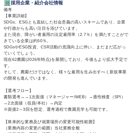
採用企業・紹介会社情報
備考

【事業詳細】

SDGs、ESGとも直結した社会意義の高いスキームであり、企業
や行政からも高い注目を浴びています。

また現在、障がい者雇用の法定雇用率（2.7％）を満たすことがで
きている企業は約50％。

SDGsやESG投資、CSR活動の意識向上に伴い、まだまだ広がっ
ていくでしょう。

現在62農園(2026年時点)を展開しており、今後もより拡大予定で
す。

そして、農園だけではなく、様々な雇用を生み出すべく新規事業
の開発も進んでいます。

【選考フロー】

書類選考→→1次面接（マネージャー/WEB）→適性検査（SPI）
→2次面接（役員/本社）→内定

※面接2～3回を想定、選考過程で農園見学も可能です。

【将来的な業務及び就業場所の変更可能性範囲】

（業務内容の変更の範囲）当社業務全般
