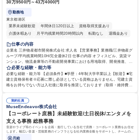
30万9500円～43万4000円
勤務地
東京都港区
業界未経験歓迎
年間休日120日以上
資格取得支援あり
介護休暇あり
月平均残業時間20時間以内
転勤なし
退職金あり
在宅OK
賞与あり
育休あり
完全週休2日制
交通費支給
仕事の内容
駅近5分以内
土日祝休み
寮・社宅あり
企業名 三井物産都市開発株式会社 求人名 【営業事務】業務職/三井物産グ
ループ/平均残業時間10H/完全週休2日 仕事の内容 オフィスビル、賃貸マ
ンション、物流倉庫等の不動産開発事業における用地取得、開発推進、賃
貸運営、売却、仲介・活用提案等を行う営業部門において事務業務を担当
必要な経験・能力等
いただきます。 【詳細】・契約書管理、契約書製本、捺印対応、ファイリ
必要な経験・能力等 【必須条件】■学歴：4年制大学卒業以上【歓迎】■宅
ング、登記簿取得、調書取得・支払業務（各種費用支払、支払管理、請
建士資格保有者※応募に際し必須としている資格はありません。宅建士資
求・支払データ登録、取引先マスター申請対応）・予算作成及び予実管
格をお持ちでない方は入社後に取得を推奨しております（取得・維持費用
理・各種稟議書、報告書作成業務・各種台帳管理、交際費・会議費支払報
の一部補助あり） 【求める人物像】 ・向学心豊かで、主体的に行動でき
告書作成及び月次管理・部内総務庶務全般 など※※配属先によっては上記
る方。 ・社内外の多様な関係者と協調して業務を進められるコミュニケー
の他に担当頂く業務が発生する場合があります。 募集職種 【営業事務】
契約社員
ション力がある方。 ・チャレンジを厭わず、粘り強く業務に取り組める
MuseEndeavor株式会社
業務職/三井物産グループ/平均残業時間10H/完全週休2日
方。多様な関係者と謙虚に信頼関係を構築でき、期限を意識したスケジュ
ール管理が出来る方。※将来的に他部署（営業部門、コーポレート部門）
【コーポレート庶務】未経験歓迎/土日祝休/エンタメを
へのジョブローテーションの可能性があります。 学歴・資格 学歴：大学
支える事務 総務事務
院 大学 語学力： 資格：宅地建物取引士
音楽やライブ等のイベントを企画・進行している当社で庶務・コーポレート業務をお任せ
します。幅広い音楽・芸能業務のインフラとなる社内業務全般をサポートし、チームの円
滑な運営を支えていただきます。
月給