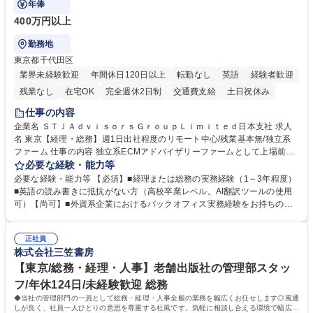
年俸
400万円以上
勤務地
東京都千代田区
業界未経験歓迎
年間休日120日以上
転勤なし
英語
経験者歓迎
残業なし
在宅OK
完全週休2日制
交通費支給
土日祝休み
仕事の内容
企業名 ＳＴＪＡｄｖｉｓｏｒｓＧｒｏｕｐＬｉｍｉｔｅｄ日本支社 求人
名 東京【経理・総務】週1日出社程度のリモート中心/残業基本無/独立系
ファーム 仕事の内容 独立系ECMアドバイザリーファームとして上場前後
の資本市場戦略を設計する当社にて経理・総務をお任せします。基礎的な
必要な経験・能力等
バックオフィス業務からスタートし組織を支える専任担当として広く活躍
必要な経験・能力等 【必須】■経理または総務の実務経験（1～3年程度）
できる環境です。 ■日常経理、月次および年次決算サポート業務 ■本国
■英語の読み書きに抵抗がない方（高校卒業レベル。AI翻訳ツールの使用
（グローバル）との英文メール対応（AI翻訳ツール等を使用しての対応で
可）【尚可】■外資系企業におけるバックオフィス実務経験をお持ちの方
問題ございません） ■オフィス環境整備、郵便物の発送・受取等の総務業
【必須・尚可要件】簿記などの特別な資格や、TOEIC等のスコアは求めて
務全般 ■その他バックオフィス関連サポート ※ご経験に合わせて無理なく
おりません。日々の事務処理を丁寧かつ正確に行える方を歓迎します。
業務をお任せします。残業も基本的には発生せず、ご自身のペースで業務
正社員
【働き方について】現在は週4日程度の在宅勤務を実施しており、ワーク
株式会社三笠書房
を進めやすく定着率の高い環境です。 募集職種 東京【経理・総務】週1日
ライフバランスを重視する方に最適な環境です（フルリモートも面接で相
出社程度のリモート中心/残業基本無/独立系ファーム
談可）。【求める人物像】幅広いバックオフィス業務に柔軟に対応でき、
【東京/総務・経理・人事】老舗出版社の管理部スタッ
社内外と円滑にコミュニケーションを取りながら業務を推進できる方 学
フ/年休124日/未経験歓迎 総務
歴・資格 学歴：大学院 大学 高専 短大 専修学校 高校 語学力： 資格：
◆当社の管理部門の一員として総務・経理・人事全般の業務を幅広くお任せします◎風通
しが良く、社員一人ひとりの意思を尊重する社風です。気軽に相談し合える環境で幅広い