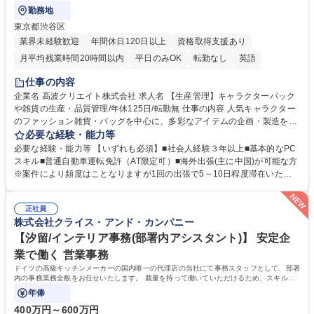
勤務地
東京都渋谷区
業界未経験歓迎
年間休日120日以上
資格取得支援あり
月平均残業時間20時間以内
平日のみOK
転勤なし
英語
住宅手当あり
研修あり
退職金あり
在宅OK
賞与あり
仕事の内容
完全週休2日制
交通費支給
駅近5分以内
中国語
土日祝休み
企業名 高波クリエイト株式会社 求人名 【生産管理】キャラクターバック
や雑貨の生産・品質管理/年休125日/転勤無 仕事の内容 人気キャラクター
のファッション雑貨・バッグを中心に、多彩なアイテムの企画・製造を手
掛ける当社にて、自社企画・開発商品の生産管理・品質管理を担当。『か
必要な経験・能力等
わいい』を届けるやりがいのあるポジションです。 有名ブランドやキャラ
必要な経験・能力等 【いずれも必須】■社会人経験３年以上■基本的なPC
クターライセンスを活用した商品の企画・開発・販売を行っています。企
スキル■普通自動車運転免許（AT限定可）■海外出張(主に中国)が可能な方
画段階から納品まで、商品の製造に関わる全てのプロセスにおいて、生産
※案件により頻度はことなりますが1回の出張で5～10日程度滞在いただ
管理及び品質管理を担当。仕様書の作成、生産スケジュールの組立て、工
く予定です。 【歓迎】■英語もしくは中国語に抵抗のない方■雑貨品など
場へ見積依頼・価格交渉、サンプルの品質確認や検査の手配、ライセンス
の生産管理業務の経験 ≪求める人物像≫ ・製品の検品業務などあるた
元様とのやり取り、輸入関連の書類の管理、国内倉庫での品質チェック、
正社員
め、『コツコツと実直に取り組める方』 ・工場やライセンス元を含む社内
株式会社クライス・アンド・カンパニー
工場開拓などがございます。 募集職種 【生産管理】キャラクターバック
外関係者と友好なコミュニケーションが取れる方 ※折衝は営業担当がメイ
や雑貨の生産・品質管理/年休125日/転勤無
ンで行います。 学歴・資格 学歴：大学院 大学 高専 短大 専修学校 高校 語
【汐留/インテリア事務(部署内アシスタント)】 安定企
学力： 資格：
業で働く 営業事務
ドイツの高級キッチンメーカーの国内唯一の代理店の当社にて事務スタッフとして、部署
内の事務業務全般をお任せいたします。 裁量を持って働いていただけるため、スキルア
ップも可能です。
年俸
400万円～600万円