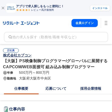
アプリで求人探しをもっと便利に！
インストール
レビュー高評価
無料
会員ログイン
他の求人を探す（勤務地 職種 年収など）
正社員
株式会社カプコン
【大阪】PS映像制御プログラマー/グローバルに展開する
CAPCOM/WEB面接可 組み込み制御プログラマー
500万円～800万円
年俸
大阪府大阪市中央区
勤務地
仕事概要
応募について
採用企業情報
仕事内容