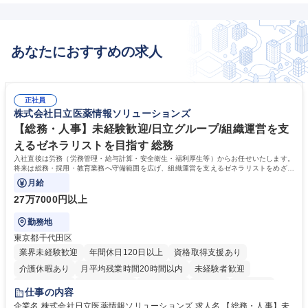
あなたにおすすめの求人
正社員
株式会社日立医薬情報ソリューションズ
【総務・人事】未経験歓迎/日立グループ/組織運営を支
えるゼネラリストを目指す 総務
入社直後は労務（労務管理・給与計算・安全衛生・福利厚生等）からお任せいたします。
将来は総務・採用・教育業務へ守備範囲を広げ、組織運営を支えるゼネラリストをめざせ
ます。
月給
27万7000円以上
勤務地
東京都千代田区
業界未経験歓迎
年間休日120日以上
資格取得支援あり
介護休暇あり
月平均残業時間20時間以内
未経験者歓迎
住宅手当あり
時短勤務あり
退職金あり
在宅OK
賞与あり
仕事の内容
育休あり
完全週休2日制
交通費支給
土日祝休み
寮・社宅あり
企業名 株式会社日立医薬情報ソリューションズ 求人名 【総務・人事】未