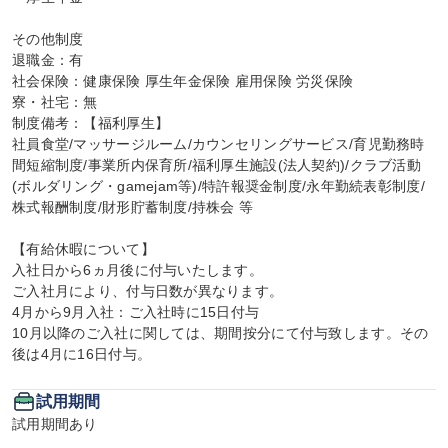
その他制度

退職金：有

社会保険：健康保険 厚生年金保険 雇用保険 労災保険

寮・社宅：無

制度備考：【福利厚生】

社員食堂/マッサージルーム/カウンセリングサービス/育児勤務時
間短縮制度/事業所内保育所/福利厚生施設(法人契約)/クラブ活動
(ボルダリング・gamejam等)/特許報奨金制度/永年勤続表彰制度/
株式報酬制度/財形貯蓄制度/持株会 等

【有給休暇について】

入社日から6ヵ月後に付与いたします。

ご入社月により、付与日数が異なります。

4月から9月入社：ご入社時に15日付与

10月以降のご入社に関しては、期間按分にて付与致します。その
後は4月に16日付与。
試用期間
試用期間あり
