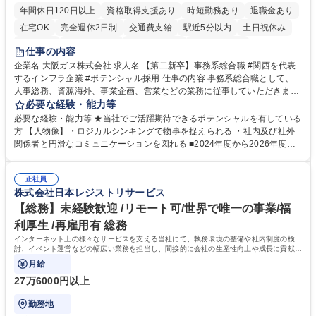
年間休日120日以上
資格取得支援あり
時短勤務あり
退職金あり
在宅OK
完全週休2日制
交通費支給
駅近5分以内
土日祝休み
服装自由
第二新卒歓迎
寮・社宅あり
食事補助あり
仕事の内容
企業名 大阪ガス株式会社 求人名 【第二新卒】事務系総合職 #関西を代表
するインフラ企業 #ポテンシャル採用 仕事の内容 事務系総合職として、
人事総務、資源海外、事業企画、営業などの業務に従事していただきま
す。 【業務内容の一例】■所属事業部の勤労業務 ■海外に関係する各種業
必要な経験・能力等
務 ■営業部門の企画スタッフ、ルート営業 【キャリアパス】入社後の配属
必要な経験・能力等 ★当社でご活躍期待できるポテンシャルを有している
ポジションで一定期間ご活躍頂いた後、本人の適性及び将来のキャリアを
方 【人物像】・ロジカルシンキングで物事を捉えられる ・社内及び社外
鑑みてジョブローテーションを行います。 【育成】OJTでの現場育成や研
関係者と円滑なコミュニケーションを図れる ■2024年度から2026年度ま
修カリキュラムを通じて、Daigasグループの業務で必要となる知識につい
での3ヵ年を対象とする「Daigasグループ中期経営計画2026」を策定しま
て学んでいただきます。 募集職種 【第二新卒】事務系総合職 #関西を代
した。https://www.osakagas.co.jp/company/press/pr2024/1777576_564
表するインフラ企業 #ポテンシャル採用
正社員
72.html ■エネルギーセキュリティの不安定化や気候変動による自然災害の
株式会社日本レジストリサービス
甚大化など、これまで以上に社会課題解決の重要性が高まっています。
「未来の日常」の創造に向けて持続可能な社会の実現に貢献してまいりま
【総務】未経験歓迎 /リモート可/世界で唯一の事業/福
す。 学歴・資格 学歴：大学院 大学 語学力： 資格：
利厚生 /再雇用有 総務
インターネット上の様々なサービスを支える当社にて、執務環境の整備や社内制度の検
討、イベント運営などの幅広い業務を担当し、間接的に会社の生産性向上や成長に貢献し
ている部署です。
月給
27万6000円以上
勤務地