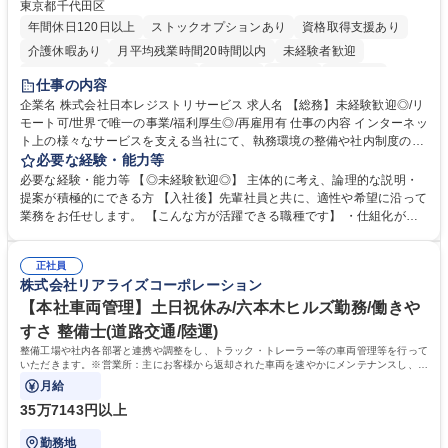
東京都千代田区
年間休日120日以上
ストックオプションあり
資格取得支援あり
介護休暇あり
月平均残業時間20時間以内
未経験者歓迎
住宅手当あり
時短勤務あり
研修あり
在宅OK
賞与あり
仕事の内容
完全週休2日制
交通費支給
駅近5分以内
土日祝休み
服装自由
企業名 株式会社日本レジストリサービス 求人名 【総務】未経験歓迎◎/リ
モート可/世界で唯一の事業/福利厚生◎/再雇用有 仕事の内容 インターネッ
ト上の様々なサービスを支える当社にて、執務環境の整備や社内制度の検
討、イベント運営などの幅広い業務を担当し、間接的に会社の生産性向上
必要な経験・能力等
や成長に貢献している部署です。 会社の全メンバーが安心して長く成果を
必要な経験・能力等 【◎未経験歓迎◎】 主体的に考え、論理的な説明・
発揮できる環境を整えるために、毎日のメンテナンスや維持管理に加え、
提案が積極的にできる方 【入社後】先輩社員と共に、適性や希望に沿って
新たな施策検討を積極的に行っていただき、会社全体を巻き込み課題解決
業務をお任せします。 【こんな方が活躍できる職種です】 ・仕組化が好
を推進。 ・オフィス運営：執務環境の整備・物品管理・社内規定整備/改
き/得意・協働の姿勢を持っている・優先順位付け、マルチタスクが得意・
善・イベント企画/運営・非常時の対応 など、本人の希望や適性によって
様々な立場で物事を考えられる・定型業務だけでなく突発的な出来事にも
幅広い業務の体得が可能で、多様なキャリアパスを描くことも可能です。
正社員
対処できる・新しいことに興味関心がある 【魅力】■自己啓発支援：資格
株式会社リアライズコーポレーション
募集職種 【総務】未経験歓迎◎/リモート可/世界で唯一の事業/福利厚生◎/
取得や通信教育など費用の80%（年間25万円まで）を補助 ■住宅手当：家
再雇用有
賃の50%（月額7万円まで）を補助 学歴・資格 学歴：大学院 大学 語学
【本社車両管理】土日祝休み/六本木ヒルズ勤務/働きや
力： 資格：
すさ 整備士(道路交通/陸運)
整備工場や社内各部署と連携や調整をし、トラック・トレーラー等の車両管理等を行って
いただきます。※営業所：主にお客様から返却された車両を速やかにメンテナンスし、次
のお客様にお貸し出しするための拠点
月給
35万7143円以上
勤務地