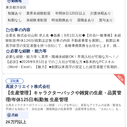
勤務地
東京都渋谷区
制服あり
業界未経験歓迎
年間休日120日以上
介護休暇あり
転勤なし
未経験者歓迎
時短勤務あり
退職金あり
賞与あり
育休あり
完全週休2日制
交通費支給
土日祝休み
仕事の内容
企業名 株式会社山和 求人名 ◆急募｜9月1日入社◆【渋谷/一般事務】未経
験歓迎/年休124日/残業ほぼ無 仕事の内容 不動産事業を展開し、創業以来
黒字経営の安定基盤を持つ当社にて、各種事務業務をお任せします。残業
がほぼ発生せず、連続した日程の有給取得が可能なため、WLBを整えたい
必要な経験・能力等
方にお勧めの環境です！ 入社後はOJTを通じて丁寧に研修を行いますの
必要な経験・能力等 ＼業界・職種未経験OK！早期入社が可能な方へ！／
で、事務未経験の方でも安心して臨むことができます。 【業務詳細】■電
【必須】■2026年9月1日までのご入社が可能な方 ■基本的なPCスキル
話・来客対応 ■物件の鍵や社内の備品管理 ■データ入力や書類作成 ■契約
（Word・Excel） 【魅力】 ■創業以来黒字の安定した経営基盤で長期的に
書などのファイリング ■郵送物の仕訳・発送 など 募集職種 ◆急募｜9月1
安心して働ける環境 ■残業ほぼなしで働きやすさ抜群、プライベートとの
日入社◆【渋谷/一般事務】未経験歓迎/年休124日/残業ほぼ無
両立が可能 ■有給取得を積極的に推奨、年間10日程度の取得実績 ■1ヶ月
正社員
のOJTで業務を習得可能、未経験でもしっかりサポート 学歴・資格 学
高波クリエイト株式会社
歴：大学院 大学 高専 短大 語学力： 資格：
【生産管理】キャラクターバックや雑貨の生産・品質管
理/年休125日/転勤無 生産管理
人気キャラクターのファッション雑貨・バッグを中心に、多彩なアイテムの企画・製造を
手掛ける当社にて、自社企画・開発商品の生産管理・品質管理を担当。『かわいい』を届
けるやりがいのあるポジションです。
月給
26万円以上