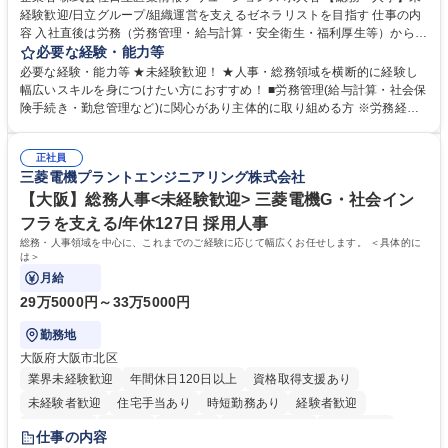
経験歓迎/日立グループ/組織運営を支えるゼネラリストを目指す 仕事の内
容 入社直後は労務（労務管理・給与計算・安全衛生・福利厚生等）からお
任せいたします。将来は総務・採用・教育業務へ守備範囲を広げ、組織運
必要な経験・能力等
営を支えるゼネラリストをめざせます。 ・初期業務：労働時間管理、給与
必要な経験・能力等 ★未経験歓迎！ ★人事・総務領域を横断的に経験し
計算、社会保険対応、福利厚生管理、安全衛生、健康経営推進等をお任せ
幅広いスキルを身につけたい方におすすめ！ ■労務管理(給与計算・社会保
します。ご経験に応じて、休職者管理など、幅広く経験を積んでいただき
険手続き・勤怠管理など)に関心があり主体的に取り組める方 ※労務経験
ます。 ・将来的な広がり：総務・採用・教育・税務対応・経営企画等。
者は早期にご活躍いただけます。 ■チームで仕事を推進できる方■将来は
★メンバーがマンツーマンで丁寧に教えるため、ご経験が浅くても安心！
マネジメント職として活躍したい 【尚可】■人事、労務、採用、教育業務
幅広く経験を積みたい意欲がある方に最適な環境です。 募集職種 【総
正社員
のご経験 ■労務管理（給与計算・社会保険手続き・勤怠管理など）の経験
三菱電機プラントエンジニアリング株式会社
務・人事】未経験歓迎/日立グループ/組織運営を支えるゼネラリストを目
■衛生管理者の資格をお持ちの方 学歴・資格 学歴：大学院 大学 高専 短大
指す
専修学校 高校 語学力： 資格：
【大阪】総務人事<未経験歓迎> 三菱電機G・社会イン
フラを支える/年休127日 採用人事
総務・人事領域を中心に、これまでのご経験に応じて幅広くお任せします。 ＜具体的に
は＞
月給
29万5000円～33万5000円
勤務地
大阪府大阪市北区
業界未経験歓迎
年間休日120日以上
資格取得支援あり
未経験者歓迎
住宅手当あり
時短勤務あり
経験者歓迎
退職金あり
在宅OK
賞与あり
完全週休2日制
交通費支給
仕事の内容