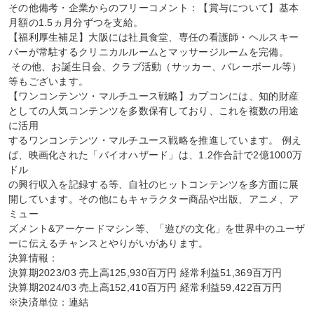
その他備考・企業からのフリーコメント：【賞与について】基本
月額の1.5ヵ月分ずつを支給。

【福利厚生補足】大阪には社員食堂、専任の看護師・ヘルスキー
パーが常駐するクリニカルルームとマッサージルームを完備。

 その他、お誕生日会、クラブ活動（サッカー、バレーボール等）
等もございます。

【ワンコンテンツ・マルチユース戦略】カプコンには、知的財産
としての人気コンテンツを多数保有しており、これを複数の用途
に活用

するワンコンテンツ・マルチユース戦略を推進しています。 例え
ば、映画化された「バイオハザード」は、1.2作合計で2億1000万
ドル

の興行収入を記録する等、自社のヒットコンテンツを多方面に展
開しています。その他にもキャラクター商品や出版、アニメ、ア
ミュー

ズメント&アーケードマシン等、「遊びの文化」を世界中のユーザ
ーに伝えるチャンスとやりがいがあります。

決算情報：

決算期2023/03 売上高125,930百万円 経常利益51,369百万円

決算期2024/03 売上高152,410百万円 経常利益59,422百万円

※決済単位：連結