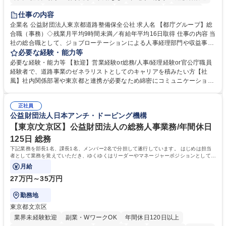
研修あり
退職金あり
賞与あり
完全週休2日制
交通費支給
仕事の内容
駅近5分以内
資格取得手当あり
食事補助あり
企業名 公益財団法人東京都道路整備保全公社 求人名 【都庁グループ】総
合職（事務）◇残業月平均9時間未満／有給年平均16日取得 仕事の内容 当
社の総合職として、ジョブローテーションによる人事経理部門や収益事業
等のフロント部門の部署等幅広い部署での業務をお任せいたします。研修
必要な経験・能力等
制度やキャリア支援が充実しております！ ※下記業務詳細 【業務詳細】■
必要な経験・能力等 【歓迎】営業経験or総務/人事/経理経験or官公庁職員
管理部門：広報、人事、経理など当公社の運営に係る管理業務 ■収益部
経験者で、道路事業のゼネラリストとしてのキャリアを積みたい方【社
門：駐車場の新規開拓、管理運営、新宿駅西口広場の「イベントコーナ
風】社内関係部署や東京都と連携が必要なため綿密にコミュニケーション
ー」などの管理運営 ■道路部門：整備の急がれる骨格幹線道路や木造住宅
を図っています。 【業務の魅力】■幅広く携われる：総合職（事務）で
密集地域の特定整備路線の用地取得、道路に関する普及啓発事業、都内の
は、駐車場の管理運営や道路用地の取得、公益財団法人の中枢を担う管理
道路施設や道路工事現場の見学ツアー事業 ※入社後は上記いずれかの部門
正社員
部門など多岐に渡る業務を経験できます。 ■様々なプロジェクト：駐車場
公益財団法人日本アンチ・ドーピング機構
へ配属。※業務内容変更の範囲：会社の定める業務 募集職種 【都庁グル
事業の他、新宿駅西口広場内に設置された照明を兼ねた広告「ブライトサ
ープ】総合職（事務）◇残業月平均9時間未満／有給年平均16日取得
イン」の管理運営を行うなど、事業収益を生み出す活動を積極的に行って
【東京/文京区】公益財団法人の総務人事業務/年間休日
います。 学歴・資格 学歴：大学院 大学 高専 短大 専修学校 高校 語学力：
125日 総務
資格：
下記業務を部長1名、課長1名、メンバー2名で分担して遂行しています。 はじめは担当
者として業務を覚えていただき、ゆくゆくはリーダーやマネージャーポジションとして活
躍いただくことを期待しています。
月給
27万円～35万円
勤務地
東京都文京区
業界未経験歓迎
副業・WワークOK
年間休日120日以上