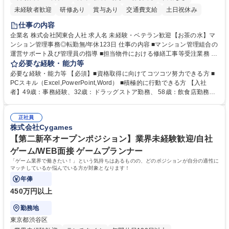
未経験者歓迎
研修あり
賞与あり
交通費支給
土日祝休み
仕事の内容
企業名 株式会社関東合人社 求人名 未経験・ベテラン歓迎【お茶の水】マ
ンション管理事務◎転勤無/年休123日 仕事の内容 ■マンション管理組合の
運営サポート及び管理員の指導 ■担当物件における修繕工事等受注業務 ■
事務所内での事務業務等 ★異業界からの転職者が多数活躍しています
必要な経験・能力等
【年収補足】532万円 ＋別途インセンティヴで平均約100万円/年（昨年度
必要な経験・能力等 【必須】■資格取得に向けてコツコツ努力できる方 ■
実績） ＋管理業務主任者資格手当50,000円/月 ★親会社である株式会社合
PCスキル（Excel,PowerPoint,Word） ■積極的に行動できる方 【入社
人社計画研究所社のグループ会社として、質の高いサービスと適性価格を
者】49歳：事務経験、32歳：ドラッグストア勤務、 58歳：飲食店勤務
武器に約20年受託戸数増加中です。https://www.gojin.co.jp/abt/abt_3.html
等：中途採用の9割が未経験者！ 【資格取得支援】■メンター制度■社内模
募集職種 未経験・ベテラン歓迎【お茶の水】マンション管理事務◎転勤
試や研修制度など充実！ ＊未資格者の8割以上が入社2年以内に資格を取
無/年休123日
正社員
得出来ております！ 【魅力】■フレックス制度、未経験からでも下限年収
株式会社Cygames
を一律支給！ ■管理業務主任者資格取得後には50,000円/月の手当あり！
学歴・資格 学歴：大学院 大学 高専 短大 専修学校 高校 語学力： 資格：第
【第二新卒オープンポジション】業界未経験歓迎/自社
一種運転免許普通自動車
ゲーム/WEB面接 ゲームプランナー
「ゲーム業界で働きたい！」という気持ちはあるものの、どのポジションが自分の適性に
マッチしているか悩んでいる方が対象となります！
年俸
450万円以上
勤務地
東京都渋谷区