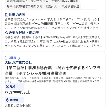
業界未経験歓迎
ランチタイム
年間休日120日以上
月平均残業時間20時間以内
転勤なし
未経験者歓迎
住宅手当あり
経験者歓迎
完全週休2日制
インセンティブあり
仕事の内容
交通費支給
土日祝休み
服装自由
昼食補助あり
第二新卒歓迎
企業名 株式会社Ｃｙｇａｍｅｓ 求人名 【第二新卒オープンポジション】
業界未経験歓迎/自社ゲーム/WEB面接 仕事の内容 「ゲーム業界で働きた
食事補助あり
い！」という気持ちはあるものの、どのポジションが自分の適性にマッチ
しているか悩んでいる方が対象となります！ 総合職（プランナー/データ
必要な経験・能力等
アナリストなど）、技術職（開発エンジニ ア/インフラエンジニアな
必要な経験・能力等 【必須】■2023年3月から2025年3月までに大学また
ど）、デザイン職（デザイナー/イラストレ ーターなど）等から、面接で
は大学院（博士課程含む）卒業/修了した方■社会人経験がある方 ■映画や
ご希望と適正にマッチしたポジションをご案内いたします。ゲームやエン
ゲームなどのコンテンツに親しみ、ビジネスとして興味がある方 《入社実
タメコンテンツが大好きで、「ゲーム業界の未来を自らの手で作りたい」
績 例》 ・メーカー → プロジェクトマネージャー ・ソーシャルゲーム →
「最高のコンテンツを作るためには、何でもやる」という情熱に溢れた方
ゲームプランナー ・通信 → ゲームエンジニア ・独立行政法人 → データ
のご応募をお待ちしております。 募集職種 【第二新卒オープンポジショ
正社員
サイエンティスト 学歴・資格 学歴：大学院 大学 語学力： 資格：
大阪ガス株式会社
ン】業界未経験歓迎/自社ゲーム/WEB面接
【第二新卒】事務系総合職 #関西を代表するインフラ
企業 #ポテンシャル採用 事業企画
事務系総合職として、人事総務、資源海外、事業企画、営業などの業務に従事していただ
きます。 【業務内容の一例】■所属事業部の勤労業務 ■海外に関係する各種業務 ■営業部
門の企画スタッフ、ルート営業
月給
22万7000円以上
勤務地
大阪府大阪市中央区