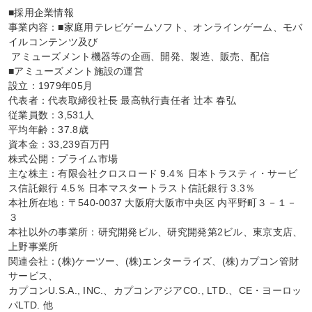
■採用企業情報

事業内容：■家庭用テレビゲームソフト、オンラインゲーム、モバ
イルコンテンツ及び

 アミューズメント機器等の企画、開発、製造、販売、配信

■アミューズメント施設の運営

設立：1979年05月

代表者：代表取締役社長 最高執行責任者 辻本 春弘

従業員数：3,531人

平均年齢：37.8歳

資本金：33,239百万円

株式公開：プライム市場

主な株主：有限会社クロスロード 9.4％ 日本トラスティ・サービ
ス信託銀行 4.5％ 日本マスタートラスト信託銀行 3.3％

本社所在地：〒540-0037 大阪府大阪市中央区 内平野町３－１－
３

本社以外の事業所：研究開発ビル、研究開発第2ビル、東京支店、
上野事業所

関連会社：(株)ケーツー、(株)エンターライズ、(株)カプコン管財
サービス、

カプコンU.S.A., INC.、カプコンアジアCO., LTD.、CE・ヨーロッ
パLTD. 他
