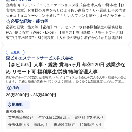
企業名 キリンアンドコミュニケーションズ株式会社 求人名 中野本社【お
客様相談室】お客様のお声をもとにより良い商品づくりへ貢献 仕事の内容
≪★コミュニケーションを通してキリンのファンを増やしませんか？★≫
お客様のお声をより良い商品づくりに活かしていく上で、窓口となるお客
必要な経験・能力等
様相談室でのお仕事です。 日々お客様からいただくキリングループへのご
必要な経験・能力等 【必須】コールセンターやお客様相談室の業務経験、
意見を、企業活動に活かしています。お客様からの声に迅速かつ誠意をも
PCが使える方（Word・Excel）【働き方】在宅勤務・リモートワーク相
って対応、情報提供するとともにグループ内活動に反映しています。 【具
談可/月平均残業7～8時間程度 【入社後の研修】着任から1か月は電話対応
体的には】電話応対、メール、お手紙対応、ご指摘品調査報告書作成、有
のOJTを中心に実施し、電話対応に慣れた段階でメール・手紙のOJTを実
人チャットボット対応など。 【1日の対応件数】■電話：月間一人当たり
施する予定です。独り立ち以降もしっかりフォローする体制を整えていま
平均100件前後■メール・手紙：同上40件前後 募集職種 中野本社【お客様
正社員
すのでご安心ください。 【当社について】キリングループの広報機能を担
森ビルエステートサービス株式会社
相談室】お客様のお声をもとにより良い商品づくりへ貢献
う会社として、お客様との出会いを大切にし、磨き上げたホスピタリティ
を込めてコミュニケーションをとりながら広報関連業務を行っておりま
【森ビルG】人事・総務 賞与5ヶ月 年休120日 残業少な
す。 学歴・資格 学歴：大学院 大学 高専 短大 専修学校 高校 語学力： 資
め リモート可 福利厚生/労務/給与管理人事
格：
森ビルグループの安定した環境で、バックオフィスから会社を支える人事・総務をお任せ
します。 労務と総務の業務をバランスよく担当し、ゆくゆくは制度改定などのコア業務
にも挑戦できる、やりがいある環境です。
月給
26万2000円～36万4000円
勤務地
東京都港区
業界未経験歓迎
年間休日120日以上
資格取得支援あり
介護休暇あり
転勤なし
未経験者歓迎
時短勤務あり
経験者歓迎
退職金あり
在宅OK
賞与あり
育休あり