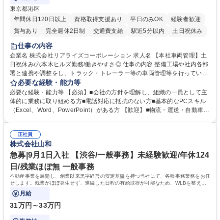
東京都港区
年間休日120日以上
資格取得支援あり
平日のみOK
経験者歓迎
賞与あり
完全週休2日制
交通費支給
駅近5分以内
土日祝休み
仕事の内容
企業名 株式会社リアライズコーポレーション 求人名 【本社車両管理】土
日祝休み/六本木ヒルズ勤務/働きやすさ◎ 仕事の内容 整備工場や社内各部
署と連携や調整をし、トラック・トレーラー等の車両管理等を行っていた
だきます。※営業所：主にお客様から返却された車両を速やかにメンテナ
必要な経験・能力等
ンスし、次のお客様にお貸し出しするための拠点 【具体的には】■整備工
必要な経験・能力等 【必須】■会社の方針を理解し、組織の一員として主
場への整備発注・入出庫調整、社内各部署との連携・調整■車両の入出庫
体的に業務に取り組める方■電話対応に抵抗のない方■基本的なPCスキル
スケジュール管理■返却車両の整備に関する調査・進捗管理等※弊社事業
（Excel、Word、PowerPoint）がある方 【歓迎】■物流・運送・自動車・
理念である「日本の物流を守り抜く」ために重要な役割を担い、社会イン
輸送機器業界での勤務経験をお持ちの方 【身につくスキル】■高度な調
フラを支える責任とやりがいを実感できます。 ※勤務地は東京本社（六本
整・交渉力：社内外との調整により高度な調整・交渉力が養われます。■
木ヒルズ）になります。 ※毎週土日しっかり休める週休2日制です。 募集
正社員
コストマネジメント能力：整備工場からの修理費の見積もりを精査し、無
株式会社山和
職種 【本社車両管理】土日祝休み/六本木ヒルズ勤務/働きやすさ◎
駄なコストを見極めるため、経営的視点での数字感覚が身につきます。■
期日・進捗管理能力：リース開始日や車検のタイミング等を管理し調整す
急募|9月1日入社 【渋谷/一般事務】未経験歓迎/年休124
る力が身に付きます。 学歴・資格 学歴：大学院 大学 語学力： 資格：
日/残業ほぼ無 一般事務
不動産事業を展開し、創業以来黒字経営の安定基盤を持つ当社にて、各種事務業務をお任
せします。残業がほぼ発生せず、連続した日程の有給取得が可能なため、WLBを整えた
い方にお勧めの環境です！
月給
31万円～33万円