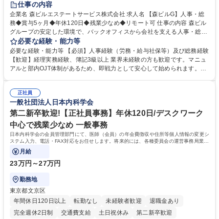
仕事の内容
完全週休2日制
交通費支給
長期歓迎
駅近5分以内
土日祝休み
企業名 森ビルエステートサービス株式会社 求人名 【森ビルG】人事・総
務◆賞与5ヶ月◆年休120日◆残業少なめ◆リモート可 仕事の内容 森ビル
グループの安定した環境で、バックオフィスから会社を支える人事・総務
をお任せします。 労務と総務の業務をバランスよく担当し、ゆくゆくは制
必要な経験・能力等
度改定などのコア業務にも挑戦できる、やりがいある環境です。 ■勤怠管
必要な経験・能力等 【必須】人事経験（労務・給与社保等）及び総務経験
理、給与計算、社会保険手続き、年末調整等の労務管理全般 ■入退社手続
【歓迎】経理実務経験、簿記3級以上 業界未経験の方も歓迎です。マニュ
き、社内規定の改定や人事制度改定などのコア業務 ■社内イベントの企画
アルと部内OJT体制があるため、即戦力として安心して始められます。
運営やその他総務業務全般 ※労務と総務を1：1の割合でお任せ。 入社後
【魅力・やりがい】森ビルGの安定基盤で労務から総務まで幅広く携われ
は部内のOJTを中心に、あなたの経験に合わせて不足している部分はいつ
ます。定型業務に留まらず、社内規定や人事制度の改定など会社のコア業
でも質問・相談できる環境が整っているため、安心して成長できます。 募
正社員
務に挑戦できるため、自身の成長と組織への貢献度をダイレクトに実感で
一般社団法人日本内科学会
集職種 【森ビルG】人事・総務◆賞与5ヶ月◆年休120日◆残業少なめ◆
きます。 残業少なめ、週1日リモート可など、ワークライフバランスを保
リモート可
ち長期活躍できる環境です。 「これまでの幅広い経験を活かし、長期的な
第二新卒歓迎!【正社員事務】年休120日/デスクワーク
キャリアを築きたい」という前向きな意欲と挑戦を全力で応援します。 学
中心で残業少なめ 一般事務
歴・資格 学歴：大学院 大学 高専 短大 専修学校 高校 語学力： 資格：日商
日本内科学会の会員管理部門にて、医師（会員）の年会費徴収や住所等個人情報の変更シ
簿記検定1級 日商簿記検定2級 日商簿記検定3級
ステム入力、電話・FAX対応をお任せします。将来的には、各種委員会の運営事務局業務
などにも幅広く携わっていただきます。
月給
23万円～27万円
勤務地
東京都文京区
年間休日120日以上
転勤なし
未経験者歓迎
退職金あり
完全週休2日制
交通費支給
土日祝休み
第二新卒歓迎