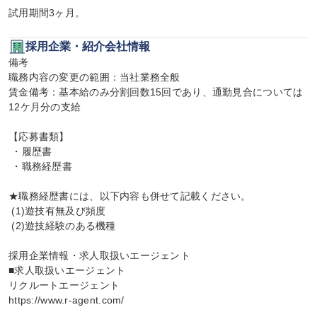
試用期間3ヶ月。
採用企業・紹介会社情報
備考

職務内容の変更の範囲：当社業務全般

賃金備考：基本給のみ分割回数15回であり、通勤見合については
12ケ月分の支給

【応募書類】

 ・履歴書

 ・職務経歴書

★職務経歴書には、以下内容も併せて記載ください。

 (1)遊技有無及び頻度

 (2)遊技経験のある機種

採用企業情報・求人取扱いエージェント

■求人取扱いエージェント

リクルートエージェント

https://www.r-agent.com/
