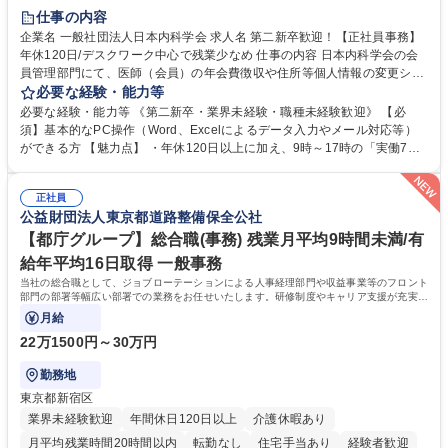
仕事の内容
企業名 一般社団法人日本内科学会 求人名 第二新卒歓迎！【正社員事務】
年休120日/デスクワーク中心で残業少なめ 仕事の内容 日本内科学会の会
員管理部門にて、医師（会員）の年会費徴収や住所等個人情報の変更シス
テム入力、電話・FAX対応をお任せします。将来的には、各種委員会の運
必要な経験・能力等
営事務局業務などにも幅広く携わっていただきます。 【会員管理・データ
必要な経験・能力等 《第二新卒・業界未経験・職種未経験歓迎》 【必
入力業務】 ・医師（会員）の住所変更、個人情報のシステム登録・更新
須】基本的なPC操作（Word、Excelによるデータ入力やメール対応等）
・年会費の徴収管理や入金データの照合確認 【問い合わせ対応】 ・会員
ができる方 【魅力点】 ・年休120日以上に加え、9時～17時の「実働7時
（医師）からの電話、FAX、ネット申請に伴う相談受付 ・複雑な案件のへ
間勤務」で残業も少なくワークライフバランスは抜群です。 【将来的な業
のエスカレーション・連携対応 募集職種 第二新卒歓迎！【正社員事務】
務（各種委員会運営）】 ・学会内における各種委員会のスケジュール調
年休120日/デスクワーク中心で残業少なめ
正社員
整、資料作成、当日の運営サポート 学歴・資格 学歴：大学院 大学 語学
公益財団法人東京都道路整備保全公社
力： 資格：
【都庁グループ】総合職(事務) 残業月平均9時間未満/有
給年平均16日取得 一般事務
当社の総合職として、ジョブローテーションによる人事経理部門や収益事業等のフロント
部門の部署等幅広い部署での業務をお任せいたします。研修制度やキャリア支援が充実し
ております！ ※下記業務詳細
月給
22万1500円～30万円
勤務地
東京都新宿区
業界未経験歓迎
年間休日120日以上
介護休暇あり
月平均残業時間20時間以内
転勤なし
住宅手当あり
経験者歓迎