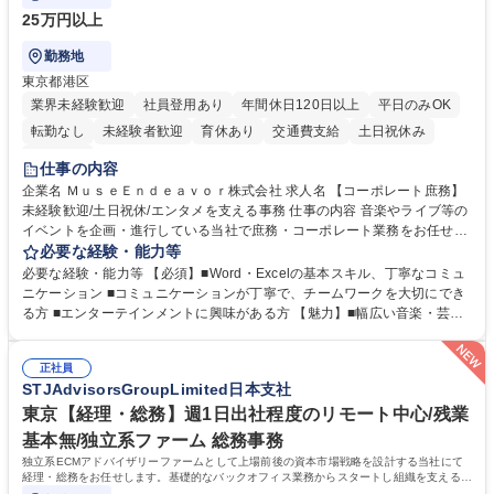
25万円以上
勤務地
東京都港区
業界未経験歓迎
社員登用あり
年間休日120日以上
平日のみOK
転勤なし
未経験者歓迎
育休あり
交通費支給
土日祝休み
服装自由
仕事の内容
企業名 ＭｕｓｅＥｎｄｅａｖｏｒ株式会社 求人名 【コーポレート庶務】
未経験歓迎/土日祝休/エンタメを支える事務 仕事の内容 音楽やライブ等の
イベントを企画・進行している当社で庶務・コーポレート業務をお任せし
ます。幅広い音楽・芸能業務のインフラとなる社内業務全般をサポート
必要な経験・能力等
し、チームの円滑な運営を支えていただきます。 ■社内の庶務・一般事務
必要な経験・能力等 【必須】■Word・Excelの基本スキル、丁寧なコミュ
全般、書類整理、備品管理・発注 ■郵便物の仕分け、来客・電話対応、社
ニケーション ■コミュニケーションが丁寧で、チームワークを大切にでき
内環境の維持サポート ■経理や人事/採用の外注事業者とのやりとり・プロ
る方 ■エンターテインメントに興味がある方 【魅力】■幅広い音楽・芸能
セスの推進 ★外注連携など幅広い業務に携わるため、事務スキルだけでな
ビジネスを展開する企業のインフラを支えるため、エンタメ業界の裏側を
く 進行管理能力や調整力など、市場価値の高いキャリアアップが可能で
体感しながら、社会貢献性の高い業務に携わることができます。■単なる
す。 ※業務の変更範囲：会社の定める業務※ 募集職種 【コーポレート庶
正社員
ルーティンワークに留まらず、外注事業者との連携や業務プロセスの推進
STJAdvisorsGroupLimited日本支社
務】未経験歓迎/土日祝休/エンタメを支える事務
など、自らの裁量で組織の仕組みづくりに関われるやりがいがあります。
■土日祝休みで、プライベートと両立しながら専門スキルを磨ける環境で
東京【経理・総務】週1日出社程度のリモート中心/残業
す。 学歴・資格 学歴：大学院 大学 高専 短大 専修学校 高校 語学力： 資
基本無/独立系ファーム 総務事務
格：
独立系ECMアドバイザリーファームとして上場前後の資本市場戦略を設計する当社にて
経理・総務をお任せします。基礎的なバックオフィス業務からスタートし組織を支える専
任担当として広く活躍できる環境です。