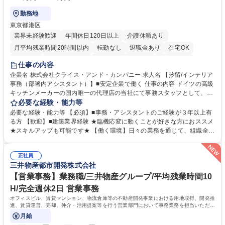
勤務地
東京都港区
業界未経験歓迎
年間休日120日以上
介護休暇あり
月平均残業時間20時間以内
転勤なし
退職金あり
在宅OK
育休あり
完全週休2日制
インセンティブあり
交通費支給
仕事の内容
駅近5分以内
土日祝休み
企業名 株式会社クライス・アンド・カンパニー 求人名 【汐留/インテリア
事務（部署内アシスタント）】■安定企業で働く 仕事の内容 ドイツの高級
キッチンメーカーの国内唯一の代理店の当社にて事務スタッフとして、部
署内の事務業務全般をお任せいたします。 裁量を持って働いていただける
必要な経験・能力等
ため、スキルアップも可能です。 【部署内の事務業務全般】 ■サンプルの
必要な経験・能力等 【必須】■事務・アシスタントのご経験が３年以上有
仕分け・整理 ■電話応対 ■書類作成（会議資料、お客様宛請求書、支払書
る方 【歓迎】■建築業界経験 ★臨機応変に動くことが好きな方におススメ
類を取りまとめて経理へ提出等） ■ショールームアテンド・運営・予約業
★スキルアップも可能です★ 【働く環境】日々の業務を通じて、組織全体
務 ■広報・PR業務のアシスタント（SNS投稿補助、資料作成など） ■納品
のサポートを行い、成果を実感できる仕事です。また、コミュニケーショ
時の取扱説明書作成・送付（キッチン、機器等の商品） 募集職種 【汐留/
ンスキルや問題解決能力が磨かれ、キャリアアップのチャンスも豊富。チ
インテリア事務（部署内アシスタント）】■安定企業で働く
正社員
ームとの協力や新しいアイデアを活かす場もあり、やりがいを感じながら
三井物産都市開発株式会社
働けます。 【歓迎】 ■インテリアの業界のご経験が有る方■PCの作業に慣
れている方 学歴・資格 学歴：大学院 大学 高専 短大 専修学校 語学力： 資
【営業事務】業務職/三井物産グループ/平均残業時間10
格：
H/完全週休2日 営業事務
オフィスビル、賃貸マンション、物流倉庫等の不動産開発事業における用地取得、開発推
進、賃貸運営、売却、仲介・活用提案等を行う営業部門において事務業務を担当いただき
ます。
月給