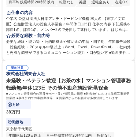
月平均残業時間20時間以内
転勤なし
英語
退職金あり
在宅OK
賞与あり
育休あり
完全週休2日制
交通費支給
土日祝休み
仕事の内容
食事補助あり
企業名 公益財団法人日本アンチ・ドーピング機構 求人名 【東京／文京
区】公益財団法人の総務人事業務／年間休日125日 仕事の内容 下記業務を
部長1名、課長1名、メンバー2名で分担して遂行しています。 はじめは担
当者として業務を覚えていただき、ゆくゆくはリーダーやマネージャーポ
必要な経験・能力等
ジションとして活躍いただくことを期待しています。 【総務・人事グルー
必要な経験・能力等 ・公的助成金や補助金の申請・四半期、年間報告経験
プの業務内容】 ・人事制度関連 ・採用活動 ・教育研修の企画、実行 ・勤
・総務経験 ・PCスキル中級以上（Word、Excel、PowerPoint） ・社内外
怠管理 ・官公庁への各種提出 ・法定の会議運営（評議員会、理事会） ・
と円滑な調整ができるコミュニケーション能力 ・口が堅い方 ■歓迎要件
コンプライアンス ・内部規程やルールの管理、整備、文書管理 ・契約関
・採用業務経験 ・英語に抵抗がない方 ・営業経験 学歴・資格 学歴：大学
連 ・衛生管理 ・防災関連・公的助成金の管理・オフィス、ファシリティ
院 大学 高専 短大 専修学校 高校 語学力： 資格：
管理 ・福利厚生関連 ・職員からの問合せ、相談対応 ・その他日常の総務
契約社員
株式会社関東合人社
業務全般 募集職種 【東京／文京区】公益財団法人の総務人事業務／年間
休日125日
未経験・ベテラン歓迎【お茶の水】マンション管理事務
転勤無/年休123日 その他不動産施設管理/保全
■マンション管理組合の運営サポート及び管理員の指導 ■担当物件における修繕工事等受
注業務 ■事務所内での事務業務等 ★異業界からの転職者が多数活躍しています
月給
38万円
勤務地
東京都千代田区
年間休日120日以上
月平均残業時間20時間以内
転勤なし