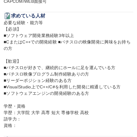
CAPCOM/WEB面接可
求めている人材
必要な経験・能力等

【必須】

■ソフトウェア開発業務経験3年以上

■CまたはC++での開発経験 ■パチスロの映像開発に興味をお持ち
の方

【歓迎】

■パチスロが好きで、継続的にホールに足を運んでいる方

■パチスロ映像プログラム制作経験ありの方

■リーダーポジション経験のある方

■VisualStudio上でC++/C#を利用した開発に精通している方

■ソフトウェアエンジンの開発経験のある方

学歴・資格

学歴：大学院 大学 高専 短大 専修学校 高校

語学力：

資格：