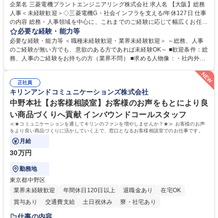
駅近5分以内
土日祝休み
服装自由
寮・社宅あり
食事補助あり
企業名 三菱電機プラントエンジニアリング株式会社 求人名 【大阪】総務
人事＜未経験歓迎＞◇三菱電機G・社会インフラを支える/年休127日 仕事
の内容 総務・人事領域を中心に、これまでのご経験に応じて幅広くお任せ
します。 ＜具体的には＞ ・総務/人事労務（給与・社保・勤怠管理など）
必要な経験・能力等
・採用・教育研修 ・福利厚生運用 など ※基本的には事務所勤務ですが、
必要な経験・能力等 ＜職種未経験歓迎・業界未経験歓迎＞ ～総務、人事
採用や教育等の業務内容により、関西圏以外への日帰り・宿泊を伴う国内
のご経験が無い方でも、意欲のある方であれば未経験OK～ ■歓迎条件：総
出張もございます。 ※担当業務を持ちつつ、お互いに助け合いながら、総
務、人事のご経験をお持ちの方（業界不問） ■求める人物像：・社内外の
務部という組織として協力しながら進める体制です。 募集職種 【大阪】
関係各部門との調整を率先して行い、業務を円滑に遂行できる協調性やコ
総務人事＜未経験歓迎＞◇三菱電機G・社会インフラを支える/年休127日
ミュニケーション能力を持っている方 ・人事総務領域に興味がありゼネラ
正社員
リスト志向をお持ちの方 学歴・資格 学歴：大学院 大学 語学力： 資格：
キリンアンドコミュニケーションズ株式会社
中野本社【お客様相談室】お客様のお声をもとにより良
い商品づくりへ貢献 インバウンドコールスタッフ
≪★コミュニケーションを通してキリンのファンを増やしませんか？★≫ お客様のお声
をより良い商品づくりに活かしていく上で、窓口となるお客様相談室でのお仕事です。
月給
30万円
勤務地
東京都中野区
業界未経験歓迎
年間休日120日以上
退職金あり
在宅OK
賞与あり
交通費支給
土日祝休み
寮・社宅あり
仕事の内容