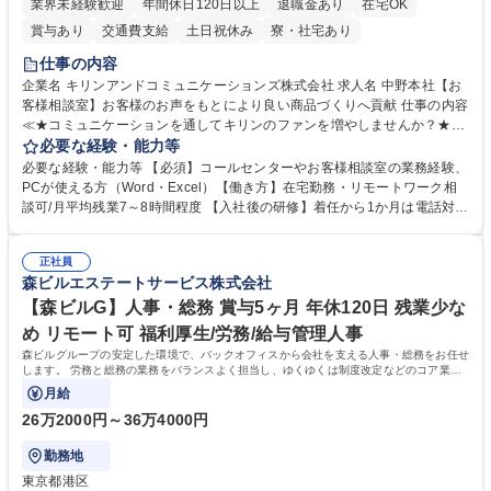
業界未経験歓迎
年間休日120日以上
退職金あり
在宅OK
賞与あり
交通費支給
土日祝休み
寮・社宅あり
仕事の内容
企業名 キリンアンドコミュニケーションズ株式会社 求人名 中野本社【お
客様相談室】お客様のお声をもとにより良い商品づくりへ貢献 仕事の内容
≪★コミュニケーションを通してキリンのファンを増やしませんか？★≫
お客様のお声をより良い商品づくりに活かしていく上で、窓口となるお客
必要な経験・能力等
様相談室でのお仕事です。 日々お客様からいただくキリングループへのご
必要な経験・能力等 【必須】コールセンターやお客様相談室の業務経験、
意見を、企業活動に活かしています。お客様からの声に迅速かつ誠意をも
PCが使える方（Word・Excel）【働き方】在宅勤務・リモートワーク相
って対応、情報提供するとともにグループ内活動に反映しています。 【具
談可/月平均残業7～8時間程度 【入社後の研修】着任から1か月は電話対応
体的には】電話応対、メール、お手紙対応、ご指摘品調査報告書作成、有
のOJTを中心に実施し、電話対応に慣れた段階でメール・手紙のOJTを実
人チャットボット対応など。 【1日の対応件数】■電話：月間一人当たり
施する予定です。独り立ち以降もしっかりフォローする体制を整えていま
平均100件前後■メール・手紙：同上40件前後 募集職種 中野本社【お客様
正社員
すのでご安心ください。 【当社について】キリングループの広報機能を担
森ビルエステートサービス株式会社
相談室】お客様のお声をもとにより良い商品づくりへ貢献
う会社として、お客様との出会いを大切にし、磨き上げたホスピタリティ
を込めてコミュニケーションをとりながら広報関連業務を行っておりま
【森ビルG】人事・総務 賞与5ヶ月 年休120日 残業少な
す。 学歴・資格 学歴：大学院 大学 高専 短大 専修学校 高校 語学力： 資
め リモート可 福利厚生/労務/給与管理人事
格：
森ビルグループの安定した環境で、バックオフィスから会社を支える人事・総務をお任せ
します。 労務と総務の業務をバランスよく担当し、ゆくゆくは制度改定などのコア業務
にも挑戦できる、やりがいある環境です。
月給
26万2000円～36万4000円
勤務地
東京都港区