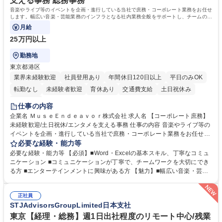
支える事務 総務事務
院 大学 語学力： 資格：宅地建物取引士
音楽やライブ等のイベントを企画・進行している当社で庶務・コーポレート業務をお任せ
します。幅広い音楽・芸能業務のインフラとなる社内業務全般をサポートし、チームの円
滑な運営を支えていただきます。
月給
25万円以上
勤務地
東京都港区
業界未経験歓迎
社員登用あり
年間休日120日以上
平日のみOK
転勤なし
未経験者歓迎
育休あり
交通費支給
土日祝休み
服装自由
仕事の内容
企業名 ＭｕｓｅＥｎｄｅａｖｏｒ株式会社 求人名 【コーポレート庶務】
未経験歓迎/土日祝休/エンタメを支える事務 仕事の内容 音楽やライブ等の
イベントを企画・進行している当社で庶務・コーポレート業務をお任せし
ます。幅広い音楽・芸能業務のインフラとなる社内業務全般をサポート
必要な経験・能力等
し、チームの円滑な運営を支えていただきます。 ■社内の庶務・一般事務
必要な経験・能力等 【必須】■Word・Excelの基本スキル、丁寧なコミュ
全般、書類整理、備品管理・発注 ■郵便物の仕分け、来客・電話対応、社
ニケーション ■コミュニケーションが丁寧で、チームワークを大切にでき
内環境の維持サポート ■経理や人事/採用の外注事業者とのやりとり・プロ
る方 ■エンターテインメントに興味がある方 【魅力】■幅広い音楽・芸能
セスの推進 ★外注連携など幅広い業務に携わるため、事務スキルだけでな
ビジネスを展開する企業のインフラを支えるため、エンタメ業界の裏側を
く 進行管理能力や調整力など、市場価値の高いキャリアアップが可能で
体感しながら、社会貢献性の高い業務に携わることができます。■単なる
す。 ※業務の変更範囲：会社の定める業務※ 募集職種 【コーポレート庶
正社員
ルーティンワークに留まらず、外注事業者との連携や業務プロセスの推進
STJAdvisorsGroupLimited日本支社
務】未経験歓迎/土日祝休/エンタメを支える事務
など、自らの裁量で組織の仕組みづくりに関われるやりがいがあります。
■土日祝休みで、プライベートと両立しながら専門スキルを磨ける環境で
東京【経理・総務】週1日出社程度のリモート中心/残業