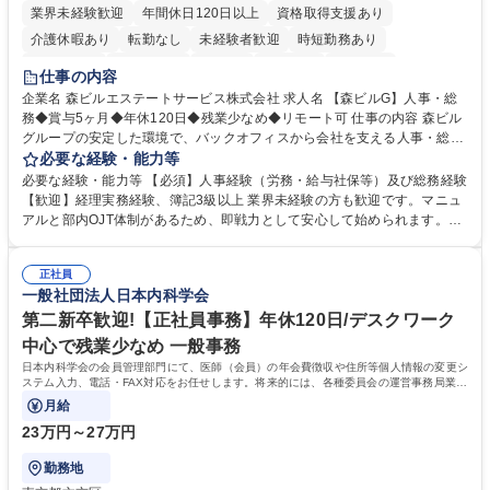
業界未経験歓迎
年間休日120日以上
資格取得支援あり
介護休暇あり
転勤なし
未経験者歓迎
時短勤務あり
経験者歓迎
退職金あり
在宅OK
賞与あり
育休あり
仕事の内容
完全週休2日制
交通費支給
長期歓迎
駅近5分以内
土日祝休み
企業名 森ビルエステートサービス株式会社 求人名 【森ビルG】人事・総
務◆賞与5ヶ月◆年休120日◆残業少なめ◆リモート可 仕事の内容 森ビル
グループの安定した環境で、バックオフィスから会社を支える人事・総務
をお任せします。 労務と総務の業務をバランスよく担当し、ゆくゆくは制
必要な経験・能力等
度改定などのコア業務にも挑戦できる、やりがいある環境です。 ■勤怠管
必要な経験・能力等 【必須】人事経験（労務・給与社保等）及び総務経験
理、給与計算、社会保険手続き、年末調整等の労務管理全般 ■入退社手続
【歓迎】経理実務経験、簿記3級以上 業界未経験の方も歓迎です。マニュ
き、社内規定の改定や人事制度改定などのコア業務 ■社内イベントの企画
アルと部内OJT体制があるため、即戦力として安心して始められます。
運営やその他総務業務全般 ※労務と総務を1：1の割合でお任せ。 入社後
【魅力・やりがい】森ビルGの安定基盤で労務から総務まで幅広く携われ
は部内のOJTを中心に、あなたの経験に合わせて不足している部分はいつ
ます。定型業務に留まらず、社内規定や人事制度の改定など会社のコア業
でも質問・相談できる環境が整っているため、安心して成長できます。 募
正社員
務に挑戦できるため、自身の成長と組織への貢献度をダイレクトに実感で
一般社団法人日本内科学会
集職種 【森ビルG】人事・総務◆賞与5ヶ月◆年休120日◆残業少なめ◆
きます。 残業少なめ、週1日リモート可など、ワークライフバランスを保
リモート可
ち長期活躍できる環境です。 「これまでの幅広い経験を活かし、長期的な
第二新卒歓迎!【正社員事務】年休120日/デスクワーク
キャリアを築きたい」という前向きな意欲と挑戦を全力で応援します。 学
中心で残業少なめ 一般事務
歴・資格 学歴：大学院 大学 高専 短大 専修学校 高校 語学力： 資格：日商
日本内科学会の会員管理部門にて、医師（会員）の年会費徴収や住所等個人情報の変更シ
簿記検定1級 日商簿記検定2級 日商簿記検定3級
ステム入力、電話・FAX対応をお任せします。将来的には、各種委員会の運営事務局業務
などにも幅広く携わっていただきます。
月給
23万円～27万円
勤務地