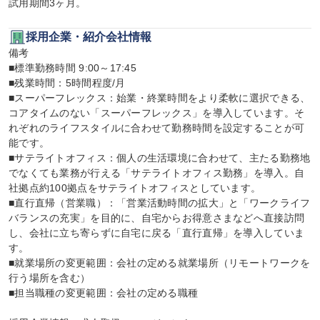
試用期間3ヶ月。
採用企業・紹介会社情報
備考

■標準勤務時間 9:00～17:45

■残業時間：5時間程度/月

■スーパーフレックス：始業・終業時間をより柔軟に選択できる、
コアタイムのない「スーパーフレックス」を導入しています。そ
れぞれのライフスタイルに合わせて勤務時間を設定することが可
能です。

■サテライトオフィス：個人の生活環境に合わせて、主たる勤務地
でなくても業務が行える「サテライトオフィス勤務」を導入。自
社拠点約100拠点をサテライトオフィスとしています。

■直行直帰（営業職）：「営業活動時間の拡大」と「ワークライフ
バランスの充実」を目的に、自宅からお得意さまなどへ直接訪問
し、会社に立ち寄らずに自宅に戻る「直行直帰」を導入していま
す。

■就業場所の変更範囲：会社の定める就業場所（リモートワークを
行う場所を含む）

■担当職種の変更範囲：会社の定める職種
