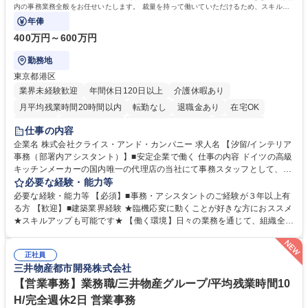
内の事務業務全般をお任せいたします。 裁量を持って働いていただけるため、スキルア
ップも可能です。
年俸
400万円～600万円
勤務地
東京都港区
業界未経験歓迎
年間休日120日以上
介護休暇あり
月平均残業時間20時間以内
転勤なし
退職金あり
在宅OK
育休あり
完全週休2日制
インセンティブあり
交通費支給
仕事の内容
駅近5分以内
土日祝休み
企業名 株式会社クライス・アンド・カンパニー 求人名 【汐留/インテリア
事務（部署内アシスタント）】■安定企業で働く 仕事の内容 ドイツの高級
キッチンメーカーの国内唯一の代理店の当社にて事務スタッフとして、部
署内の事務業務全般をお任せいたします。 裁量を持って働いていただける
必要な経験・能力等
ため、スキルアップも可能です。 【部署内の事務業務全般】 ■サンプルの
必要な経験・能力等 【必須】■事務・アシスタントのご経験が３年以上有
仕分け・整理 ■電話応対 ■書類作成（会議資料、お客様宛請求書、支払書
る方 【歓迎】■建築業界経験 ★臨機応変に動くことが好きな方におススメ
類を取りまとめて経理へ提出等） ■ショールームアテンド・運営・予約業
★スキルアップも可能です★ 【働く環境】日々の業務を通じて、組織全体
務 ■広報・PR業務のアシスタント（SNS投稿補助、資料作成など） ■納品
のサポートを行い、成果を実感できる仕事です。また、コミュニケーショ
時の取扱説明書作成・送付（キッチン、機器等の商品） 募集職種 【汐留/
ンスキルや問題解決能力が磨かれ、キャリアアップのチャンスも豊富。チ
インテリア事務（部署内アシスタント）】■安定企業で働く
正社員
ームとの協力や新しいアイデアを活かす場もあり、やりがいを感じながら
三井物産都市開発株式会社
働けます。 【歓迎】 ■インテリアの業界のご経験が有る方■PCの作業に慣
れている方 学歴・資格 学歴：大学院 大学 高専 短大 専修学校 語学力： 資
【営業事務】業務職/三井物産グループ/平均残業時間10
格：
H/完全週休2日 営業事務