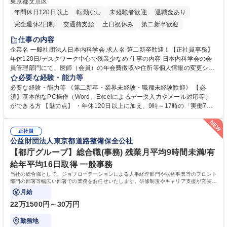
東京都文京区
年間休日120日以上
転勤なし
未経験者歓迎
退職金あり
完全週休2日制
交通費支給
土日祝休み
第二新卒歓迎
仕事の内容
企業名 一般社団法人日本内科学会 求人名 第二新卒歓迎！【正社員事務】
年休120日/デスクワーク中心で残業少なめ 仕事の内容 日本内科学会の会
員管理部門にて、医師（会員）の年会費徴収や住所等個人情報の変更シス
テム入力、電話・FAX対応をお任せします。将来的には、各種委員会の運
必要な経験・能力等
営事務局業務などにも幅広く携わっていただきます。 【会員管理・データ
必要な経験・能力等 《第二新卒・業界未経験・職種未経験歓迎》 【必
入力業務】 ・医師（会員）の住所変更、個人情報のシステム登録・更新
須】基本的なPC操作（Word、Excelによるデータ入力やメール対応等）
・年会費の徴収管理や入金データの照合確認 【問い合わせ対応】 ・会員
ができる方 【魅力点】 ・年休120日以上に加え、9時～17時の「実働7時
（医師）からの電話、FAX、ネット申請に伴う相談受付 ・複雑な案件のへ
間勤務」で残業も少なくワークライフバランスは抜群です。 【将来的な業
のエスカレーション・連携対応 募集職種 第二新卒歓迎！【正社員事務】
務（各種委員会運営）】 ・学会内における各種委員会のスケジュール調
年休120日/デスクワーク中心で残業少なめ
正社員
整、資料作成、当日の運営サポート 学歴・資格 学歴：大学院 大学 語学
公益財団法人東京都道路整備保全公社
力： 資格：
【都庁グループ】総合職(事務) 残業月平均9時間未満/有
給年平均16日取得 一般事務
当社の総合職として、ジョブローテーションによる人事経理部門や収益事業等のフロント
部門の部署等幅広い部署での業務をお任せいたします。研修制度やキャリア支援が充実し
ております！ ※下記業務詳細
月給
22万1500円～30万円
勤務地