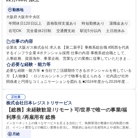
勤務地
大阪府大阪市中央区
年間休日120日以上
資格取得支援あり
時短勤務あり
退職金あり
在宅OK
完全週休2日制
交通費支給
駅近5分以内
土日祝休み
服装自由
第二新卒歓迎
寮・社宅あり
食事補助あり
仕事の内容
企業名 大阪ガス株式会社 求人名 【第二新卒】事務系総合職 #関西を代表
するインフラ企業 #ポテンシャル採用 仕事の内容 事務系総合職として、
人事総務、資源海外、事業企画、営業などの業務に従事していただきま
す。 【業務内容の一例】■所属事業部の勤労業務 ■海外に関係する各種業
必要な経験・能力等
務 ■営業部門の企画スタッフ、ルート営業 【キャリアパス】入社後の配属
必要な経験・能力等 ★当社でご活躍期待できるポテンシャルを有している
ポジションで一定期間ご活躍頂いた後、本人の適性及び将来のキャリアを
方 【人物像】・ロジカルシンキングで物事を捉えられる ・社内及び社外
鑑みてジョブローテーションを行います。 【育成】OJTでの現場育成や研
関係者と円滑なコミュニケーションを図れる ■2024年度から2026年度ま
修カリキュラムを通じて、Daigasグループの業務で必要となる知識につい
での3ヵ年を対象とする「Daigasグループ中期経営計画2026」を策定しま
て学んでいただきます。 募集職種 【第二新卒】事務系総合職 #関西を代
した。https://www.osakagas.co.jp/company/press/pr2024/1777576_564
表するインフラ企業 #ポテンシャル採用
正社員
72.html ■エネルギーセキュリティの不安定化や気候変動による自然災害の
株式会社日本レジストリサービス
甚大化など、これまで以上に社会課題解決の重要性が高まっています。
「未来の日常」の創造に向けて持続可能な社会の実現に貢献してまいりま
【総務】未経験歓迎 /リモート可/世界で唯一の事業/福
す。 学歴・資格 学歴：大学院 大学 語学力： 資格：
利厚生 /再雇用有 総務
インターネット上の様々なサービスを支える当社にて、執務環境の整備や社内制度の検
討、イベント運営などの幅広い業務を担当し、間接的に会社の生産性向上や成長に貢献し
ている部署です。
月給