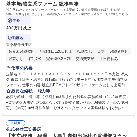
す。 学歴・資格 学歴：大学院 大学 高専 短大 専修学校 高校 語学力： 資
基本無/独立系ファーム 総務事務
格：
独立系ECMアドバイザリーファームとして上場前後の資本市場戦略を設計する当社にて
経理・総務をお任せします。基礎的なバックオフィス業務からスタートし組織を支える専
任担当として広く活躍できる環境です。
年俸
400万円以上
勤務地
東京都千代田区
業界未経験歓迎
年間休日120日以上
転勤なし
英語
経験者歓迎
残業なし
在宅OK
完全週休2日制
交通費支給
土日祝休み
仕事の内容
企業名 ＳＴＪＡｄｖｉｓｏｒｓＧｒｏｕｐＬｉｍｉｔｅｄ日本支社 求人
名 東京【経理・総務】週1日出社程度のリモート中心/残業基本無/独立系
ファーム 仕事の内容 独立系ECMアドバイザリーファームとして上場前後
の資本市場戦略を設計する当社にて経理・総務をお任せします。基礎的な
必要な経験・能力等
バックオフィス業務からスタートし組織を支える専任担当として広く活躍
必要な経験・能力等 【必須】■経理または総務の実務経験（1～3年程度）
できる環境です。 ■日常経理、月次および年次決算サポート業務 ■本国
■英語の読み書きに抵抗がない方（高校卒業レベル。AI翻訳ツールの使用
（グローバル）との英文メール対応（AI翻訳ツール等を使用しての対応で
可）【尚可】■外資系企業におけるバックオフィス実務経験をお持ちの方
問題ございません） ■オフィス環境整備、郵便物の発送・受取等の総務業
【必須・尚可要件】簿記などの特別な資格や、TOEIC等のスコアは求めて
務全般 ■その他バックオフィス関連サポート ※ご経験に合わせて無理なく
おりません。日々の事務処理を丁寧かつ正確に行える方を歓迎します。
業務をお任せします。残業も基本的には発生せず、ご自身のペースで業務
正社員
【働き方について】現在は週4日程度の在宅勤務を実施しており、ワーク
株式会社三笠書房
を進めやすく定着率の高い環境です。 募集職種 東京【経理・総務】週1日
ライフバランスを重視する方に最適な環境です（フルリモートも面接で相
出社程度のリモート中心/残業基本無/独立系ファーム
談可）。【求める人物像】幅広いバックオフィス業務に柔軟に対応でき、
【東京/総務・経理・人事】老舗出版社の管理部スタッ