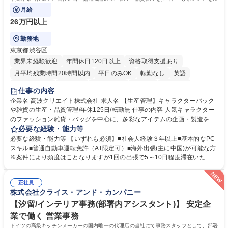
けるやりがいのあるポジションです。
月給
26万円以上
勤務地
東京都渋谷区
業界未経験歓迎
年間休日120日以上
資格取得支援あり
月平均残業時間20時間以内
平日のみOK
転勤なし
英語
住宅手当あり
研修あり
退職金あり
在宅OK
賞与あり
仕事の内容
完全週休2日制
交通費支給
駅近5分以内
中国語
土日祝休み
企業名 高波クリエイト株式会社 求人名 【生産管理】キャラクターバック
や雑貨の生産・品質管理/年休125日/転勤無 仕事の内容 人気キャラクター
のファッション雑貨・バッグを中心に、多彩なアイテムの企画・製造を手
掛ける当社にて、自社企画・開発商品の生産管理・品質管理を担当。『か
必要な経験・能力等
わいい』を届けるやりがいのあるポジションです。 有名ブランドやキャラ
必要な経験・能力等 【いずれも必須】■社会人経験３年以上■基本的なPC
クターライセンスを活用した商品の企画・開発・販売を行っています。企
スキル■普通自動車運転免許（AT限定可）■海外出張(主に中国)が可能な方
画段階から納品まで、商品の製造に関わる全てのプロセスにおいて、生産
※案件により頻度はことなりますが1回の出張で5～10日程度滞在いただ
管理及び品質管理を担当。仕様書の作成、生産スケジュールの組立て、工
く予定です。 【歓迎】■英語もしくは中国語に抵抗のない方■雑貨品など
場へ見積依頼・価格交渉、サンプルの品質確認や検査の手配、ライセンス
の生産管理業務の経験 ≪求める人物像≫ ・製品の検品業務などあるた
元様とのやり取り、輸入関連の書類の管理、国内倉庫での品質チェック、
正社員
め、『コツコツと実直に取り組める方』 ・工場やライセンス元を含む社内
株式会社クライス・アンド・カンパニー
工場開拓などがございます。 募集職種 【生産管理】キャラクターバック
外関係者と友好なコミュニケーションが取れる方 ※折衝は営業担当がメイ
や雑貨の生産・品質管理/年休125日/転勤無
ンで行います。 学歴・資格 学歴：大学院 大学 高専 短大 専修学校 高校 語
【汐留/インテリア事務(部署内アシスタント)】 安定企
学力： 資格：
業で働く 営業事務
ドイツの高級キッチンメーカーの国内唯一の代理店の当社にて事務スタッフとして、部署