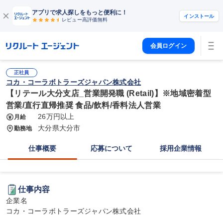
アプリで求人探しをもっと便利に！
インストール
レビュー高評価
無料
会員ログイン
正社員
コカ・コーラボトラーズジャパン株式会社
【リテール大分支店_営業開発職 (Retail)】※地域密着型
営業/直行直帰推奨 食品/飲料/香料法人営業
26万円以上
月給
大分県大分市
勤務地
仕事概要
応募について
採用企業情報
仕事内容
企業名

コカ・コーラボトラーズジャパン株式会社
