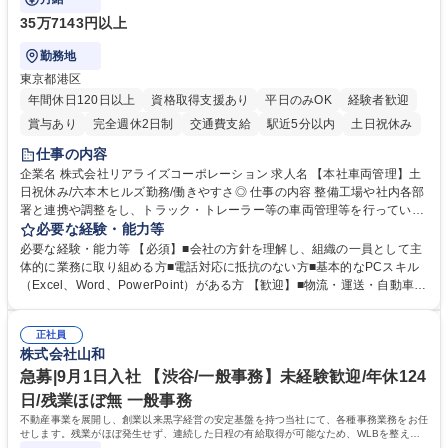
35万7143円以上
勤務地
東京都港区
年間休日120日以上
資格取得支援あり
平日のみOK
経験者歓迎
賞与あり
完全週休2日制
交通費支給
駅近5分以内
土日祝休み
仕事の内容
企業名 株式会社リアライズコーポレーション 求人名 【本社車両管理】土
日祝休み/六本木ヒルズ勤務/働きやすさ◎ 仕事の内容 整備工場や社内各部
署と連携や調整をし、トラック・トレーラー等の車両管理等を行っていた
だきます。※営業所：主にお客様から返却された車両を速やかにメンテナ
必要な経験・能力等
ンスし、次のお客様にお貸し出しするための拠点 【具体的には】■整備工
必要な経験・能力等 【必須】■会社の方針を理解し、組織の一員として主
場への整備発注・入出庫調整、社内各部署との連携・調整■車両の入出庫
体的に業務に取り組める方■電話対応に抵抗のない方■基本的なPCスキル
スケジュール管理■返却車両の整備に関する調査・進捗管理等※弊社事業
（Excel、Word、PowerPoint）がある方 【歓迎】■物流・運送・自動車・
理念である「日本の物流を守り抜く」ために重要な役割を担い、社会イン
輸送機器業界での勤務経験をお持ちの方 【身につくスキル】■高度な調
フラを支える責任とやりがいを実感できます。 ※勤務地は東京本社（六本
整・交渉力：社内外との調整により高度な調整・交渉力が養われます。■
木ヒルズ）になります。 ※毎週土日しっかり休める週休2日制です。 募集
正社員
コストマネジメント能力：整備工場からの修理費の見積もりを精査し、無
株式会社山和
職種 【本社車両管理】土日祝休み/六本木ヒルズ勤務/働きやすさ◎
駄なコストを見極めるため、経営的視点での数字感覚が身につきます。■
期日・進捗管理能力：リース開始日や車検のタイミング等を管理し調整す
急募|9月1日入社 【渋谷/一般事務】未経験歓迎/年休124
る力が身に付きます。 学歴・資格 学歴：大学院 大学 語学力： 資格：
日/残業ほぼ無 一般事務
不動産事業を展開し、創業以来黒字経営の安定基盤を持つ当社にて、各種事務業務をお任
せします。残業がほぼ発生せず、連続した日程の有給取得が可能なため、WLBを整えた
い方にお勧めの環境です！