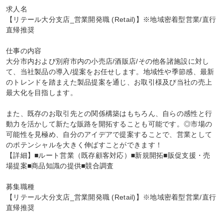
求人名

【リテール大分支店_営業開発職 (Retail)】※地域密着型営業/直行
直帰推奨

仕事の内容

大分市内および別府市内の小売店/酒販店/その他各諸施設に対し
て、当社製品の導入/提案をお任せします。地域性や季節感、最新
のトレンドを踏まえた製品提案を通じ、お取引様及び当社の売上
最大化を目指します。

また、既存のお取引先との関係構築はもちろん、自らの感性と行
動力を活かして新たな販路を開拓することも可能です。◎市場の
可能性を見極め、自分のアイデアで提案することで、営業として
のポテンシャルを大きく伸ばすことができます！

【詳細】■ルート営業（既存顧客対応）■新規開拓■販促支援・売
場提案■商品知識の提供■競合調査

募集職種

【リテール大分支店_営業開発職 (Retail)】※地域密着型営業/直行
直帰推奨