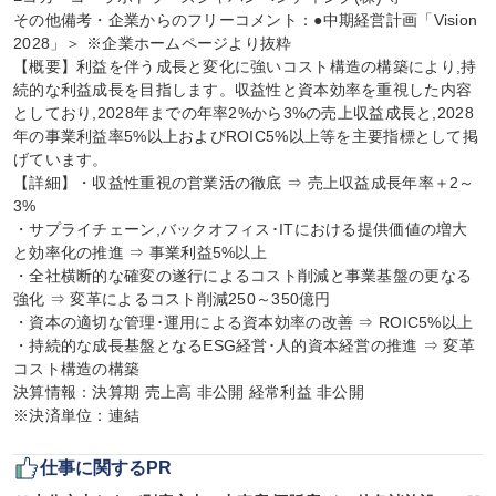
その他備考・企業からのフリーコメント：●中期経営計画「Vision 
2028」＞ ※企業ホームページより抜粋

【概要】利益を伴う成長と変化に強いコスト構造の構築により,持
続的な利益成長を目指します。収益性と資本効率を重視した内容
としており,2028年までの年率2%から3%の売上収益成長と,2028
年の事業利益率5%以上およびROIC5%以上等を主要指標として掲
げています。

【詳細】・収益性重視の営業活の徹底 ⇒ 売上収益成長年率＋2～
3%

・サプライチェーン,バックオフィス･ITにおける提供価値の増大
と効率化の推進 ⇒ 事業利益5%以上

・全社横断的な確変の遂行によるコスト削減と事業基盤の更なる
強化 ⇒ 変革によるコスト削減250～350億円

・資本の適切な管理･運用による資本効率の改善 ⇒ ROIC5%以上

・持続的な成長基盤となるESG経営･人的資本経営の推進 ⇒ 変革
コスト構造の構築

決算情報：決算期 売上高 非公開 経常利益 非公開

※決済単位：連結
仕事に関するPR