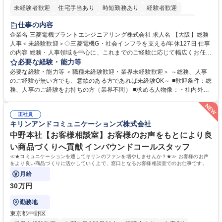
未経験者歓迎
住宅手当あり
時短勤務あり
経験者歓迎
退職金あり
在宅OK
賞与あり
完全週休2日制
交通費支給
仕事の内容
駅近5分以内
土日祝休み
服装自由
寮・社宅あり
食事補助あり
企業名 三菱電機プラントエンジニアリング株式会社 求人名 【大阪】総務
人事＜未経験歓迎＞◇三菱電機G・社会インフラを支える/年休127日 仕事
の内容 総務・人事領域を中心に、これまでのご経験に応じて幅広くお任せ
します。 ＜具体的には＞ ・総務/人事労務（給与・社保・勤怠管理など）
必要な経験・能力等
・採用・教育研修 ・福利厚生運用 など ※基本的には事務所勤務ですが、
必要な経験・能力等 ＜職種未経験歓迎・業界未経験歓迎＞ ～総務、人事
採用や教育等の業務内容により、関西圏以外への日帰り・宿泊を伴う国内
のご経験が無い方でも、意欲のある方であれば未経験OK～ ■歓迎条件：総
出張もございます。 ※担当業務を持ちつつ、お互いに助け合いながら、総
務、人事のご経験をお持ちの方（業界不問） ■求める人物像：・社内外の
務部という組織として協力しながら進める体制です。 募集職種 【大阪】
関係各部門との調整を率先して行い、業務を円滑に遂行できる協調性やコ
総務人事＜未経験歓迎＞◇三菱電機G・社会インフラを支える/年休127日
ミュニケーション能力を持っている方 ・人事総務領域に興味がありゼネラ
正社員
リスト志向をお持ちの方 学歴・資格 学歴：大学院 大学 語学力： 資格：
キリンアンドコミュニケーションズ株式会社
中野本社【お客様相談室】お客様のお声をもとにより良
い商品づくりへ貢献 インバウンドコールスタッフ
≪★コミュニケーションを通してキリンのファンを増やしませんか？★≫ お客様のお声
をより良い商品づくりに活かしていく上で、窓口となるお客様相談室でのお仕事です。
月給
30万円
勤務地
東京都中野区