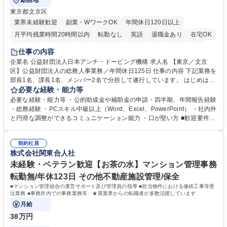
勤務地
東京都文京区
業界未経験歓迎
副業・WワークOK
年間休日120日以上
月平均残業時間20時間以内
転勤なし
英語
退職金あり
在宅OK
賞与あり
育休あり
完全週休2日制
交通費支給
土日祝休み
仕事の内容
食事補助あり
企業名 公益財団法人日本アンチ・ドーピング機構 求人名 【東京／文京
区】公益財団法人の総務人事業務／年間休日125日 仕事の内容 下記業務を
部長1名、課長1名、メンバー2名で分担して遂行しています。 はじめは担
当者として業務を覚えていただき、ゆくゆくはリーダーやマネージャーポ
必要な経験・能力等
ジションとして活躍いただくことを期待しています。 【総務・人事グルー
必要な経験・能力等 ・公的助成金や補助金の申請・四半期、年間報告経験
プの業務内容】 ・人事制度関連 ・採用活動 ・教育研修の企画、実行 ・勤
・総務経験 ・PCスキル中級以上（Word、Excel、PowerPoint） ・社内外
怠管理 ・官公庁への各種提出 ・法定の会議運営（評議員会、理事会） ・
と円滑な調整ができるコミュニケーション能力 ・口が堅い方 ■歓迎要件
コンプライアンス ・内部規程やルールの管理、整備、文書管理 ・契約関
・採用業務経験 ・英語に抵抗がない方 ・営業経験 学歴・資格 学歴：大学
連 ・衛生管理 ・防災関連・公的助成金の管理・オフィス、ファシリティ
院 大学 高専 短大 専修学校 高校 語学力： 資格：
管理 ・福利厚生関連 ・職員からの問合せ、相談対応 ・その他日常の総務
契約社員
株式会社関東合人社
業務全般 募集職種 【東京／文京区】公益財団法人の総務人事業務／年間
休日125日
未経験・ベテラン歓迎【お茶の水】マンション管理事務
転勤無/年休123日 その他不動産施設管理/保全
■マンション管理組合の運営サポート及び管理員の指導 ■担当物件における修繕工事等受
注業務 ■事務所内での事務業務等 ★異業界からの転職者が多数活躍しています
月給
38万円