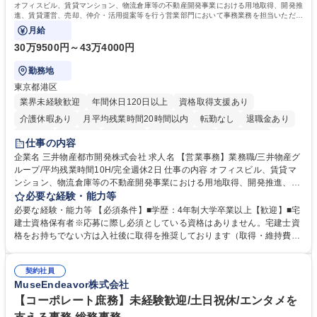
オフィスビル、賃貸マンション、物流倉庫等の不動産開発事業における用地取得、開発推
進、賃貸運営、売却、仲介・活用提案等を行う営業部門において事務業務を担当いただき
ます。
月給
30万9500円～43万4000円
勤務地
東京都港区
業界未経験歓迎
年間休日120日以上
資格取得支援あり
介護休暇あり
月平均残業時間20時間以内
転勤なし
退職金あり
在宅OK
賞与あり
育休あり
完全週休2日制
交通費支給
仕事の内容
駅近5分以内
土日祝休み
寮・社宅あり
企業名 三井物産都市開発株式会社 求人名 【営業事務】業務職/三井物産グ
ループ/平均残業時間10H/完全週休2日 仕事の内容 オフィスビル、賃貸マ
ンション、物流倉庫等の不動産開発事業における用地取得、開発推進、賃
貸運営、売却、仲介・活用提案等を行う営業部門において事務業務を担当
必要な経験・能力等
いただきます。 【詳細】・契約書管理、契約書製本、捺印対応、ファイリ
必要な経験・能力等 【必須条件】■学歴：4年制大学卒業以上【歓迎】■宅
ング、登記簿取得、調書取得・支払業務（各種費用支払、支払管理、請
建士資格保有者※応募に際し必須としている資格はありません。宅建士資
求・支払データ登録、取引先マスター申請対応）・予算作成及び予実管
格をお持ちでない方は入社後に取得を推奨しております（取得・維持費用
理・各種稟議書、報告書作成業務・各種台帳管理、交際費・会議費支払報
の一部補助あり） 【求める人物像】 ・向学心豊かで、主体的に行動でき
告書作成及び月次管理・部内総務庶務全般 など※※配属先によっては上記
る方。 ・社内外の多様な関係者と協調して業務を進められるコミュニケー
の他に担当頂く業務が発生する場合があります。 募集職種 【営業事務】
契約社員
ション力がある方。 ・チャレンジを厭わず、粘り強く業務に取り組める
MuseEndeavor株式会社
業務職/三井物産グループ/平均残業時間10H/完全週休2日
方。多様な関係者と謙虚に信頼関係を構築でき、期限を意識したスケジュ
ール管理が出来る方。※将来的に他部署（営業部門、コーポレート部門）
【コーポレート庶務】未経験歓迎/土日祝休/エンタメを
へのジョブローテーションの可能性があります。 学歴・資格 学歴：大学