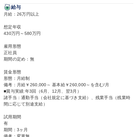
給与
月給：26万円以上

想定年収

430万円～580万円

雇用形態

正社員

期間の定め：無

賃金形態

形態：月給制

備考：月給￥260,000～ 基本給￥260,000～を含む/月

■賞与実績:年3回（6月、12月、翌3月）

諸手当：通勤手当（会社規定に基づき支給）、残業手当（残業時
間に応じて別途支給）

試用期間

有

期間：3ヶ月

備考：変更無