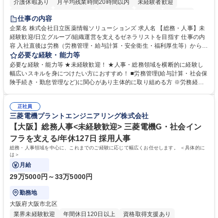
介護休暇あり
月平均残業時間20時間以内
未経験者歓迎
住宅手当あり
時短勤務あり
退職金あり
在宅OK
賞与あり
仕事の内容
育休あり
完全週休2日制
交通費支給
土日祝休み
寮・社宅あり
企業名 株式会社日立医薬情報ソリューションズ 求人名 【総務・人事】未
経験歓迎/日立グループ/組織運営を支えるゼネラリストを目指す 仕事の内
容 入社直後は労務（労務管理・給与計算・安全衛生・福利厚生等）からお
任せいたします。将来は総務・採用・教育業務へ守備範囲を広げ、組織運
必要な経験・能力等
営を支えるゼネラリストをめざせます。 ・初期業務：労働時間管理、給与
必要な経験・能力等 ★未経験歓迎！ ★人事・総務領域を横断的に経験し
計算、社会保険対応、福利厚生管理、安全衛生、健康経営推進等をお任せ
幅広いスキルを身につけたい方におすすめ！ ■労務管理(給与計算・社会保
します。ご経験に応じて、休職者管理など、幅広く経験を積んでいただき
険手続き・勤怠管理など)に関心があり主体的に取り組める方 ※労務経験
ます。 ・将来的な広がり：総務・採用・教育・税務対応・経営企画等。
者は早期にご活躍いただけます。 ■チームで仕事を推進できる方■将来は
★メンバーがマンツーマンで丁寧に教えるため、ご経験が浅くても安心！
マネジメント職として活躍したい 【尚可】■人事、労務、採用、教育業務
幅広く経験を積みたい意欲がある方に最適な環境です。 募集職種 【総
正社員
のご経験 ■労務管理（給与計算・社会保険手続き・勤怠管理など）の経験
三菱電機プラントエンジニアリング株式会社
務・人事】未経験歓迎/日立グループ/組織運営を支えるゼネラリストを目
■衛生管理者の資格をお持ちの方 学歴・資格 学歴：大学院 大学 高専 短大
指す
専修学校 高校 語学力： 資格：
【大阪】総務人事<未経験歓迎> 三菱電機G・社会イン
フラを支える/年休127日 採用人事
総務・人事領域を中心に、これまでのご経験に応じて幅広くお任せします。 ＜具体的に
は＞
月給
29万5000円～33万5000円
勤務地
大阪府大阪市北区
業界未経験歓迎
年間休日120日以上
資格取得支援あり