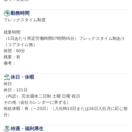
勤務時間
フレックスタイム制度

就業時間

（1日あたり所定労働時間07時間45分）フレックスタイム制あり
（コアタイム無）

休憩：60分

残業：有

備考：
休日・休暇
休日

休日：121日

（内訳） 完全週休二日制 土曜 日曜 祝日

その他（会社カレンダーに準ずる）

有給休暇：有（～20日）（入社時10日または16日入社月に応じ按
分）
待遇・福利厚生