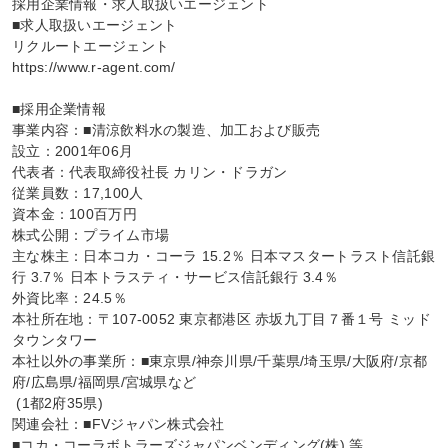
採用企業情報・求人取扱いエージェント

■求人取扱いエージェント

リクルートエージェント

https://www.r-agent.com/

■採用企業情報

事業内容：■清涼飲料水の製造、加工および販売

設立：2001年06月

代表者：代表取締役社長 カリン・ドラガン

従業員数：17,100人

資本金：100百万円

株式公開：プライム市場

主な株主：日本コカ・コーラ 15.2％ 日本マスタートラスト信託銀
行 3.7％ 日本トラスティ・サービス信託銀行 3.4％

外資比率：24.5％

本社所在地：〒107-0052 東京都港区 赤坂九丁目７番１号 ミッド
タウンタワー

本社以外の事業所：■東京県/神奈川県/千葉県/埼玉県/大阪府/京都
府/広島県/福岡県/宮城県など

 (1都2府35県)

関連会社：■FVジャパン株式会社

■コカ・コーラボトラーズジャパンベンディング(株) 等
