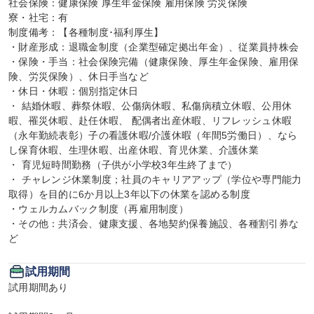
社会保険：健康保険 厚生年金保険 雇用保険 労災保険

寮・社宅：有

制度備考：【各種制度･福利厚生】

・財産形成：退職金制度（企業型確定拠出年金）、従業員持株会

・保険・手当：社会保険完備（健康保険、厚生年金保険、雇用保
険、労災保険）、休日手当など

・休日・休暇：個別指定休日

・ 結婚休暇、葬祭休暇、公傷病休暇、私傷病積立休暇、公用休
暇、罹災休暇、赴任休暇、 配偶者出産休暇、リフレッシュ休暇
（永年勤続表彰）子の看護休暇/介護休暇（年間5労働日）、なら
し保育休暇、生理休暇、出産休暇、育児休業、介護休業

・ 育児短時間勤務（子供が小学校3年生終了まで）

・ チャレンジ休業制度；社員のキャリアアップ（学位や専門能力
取得）を目的に6か月以上3年以下の休業を認める制度

・ウェルカムバック制度（再雇用制度）

・その他：共済会、健康支援、各地契約保養施設、各種割引券な
ど
試用期間
試用期間あり
