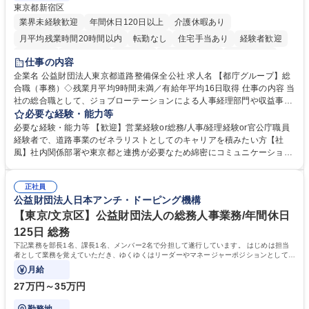
東京都新宿区
業界未経験歓迎
年間休日120日以上
介護休暇あり
月平均残業時間20時間以内
転勤なし
住宅手当あり
経験者歓迎
研修あり
退職金あり
賞与あり
完全週休2日制
交通費支給
仕事の内容
駅近5分以内
資格取得手当あり
食事補助あり
企業名 公益財団法人東京都道路整備保全公社 求人名 【都庁グループ】総
合職（事務）◇残業月平均9時間未満／有給年平均16日取得 仕事の内容 当
社の総合職として、ジョブローテーションによる人事経理部門や収益事業
等のフロント部門の部署等幅広い部署での業務をお任せいたします。研修
必要な経験・能力等
制度やキャリア支援が充実しております！ ※下記業務詳細 【業務詳細】■
必要な経験・能力等 【歓迎】営業経験or総務/人事/経理経験or官公庁職員
管理部門：広報、人事、経理など当公社の運営に係る管理業務 ■収益部
経験者で、道路事業のゼネラリストとしてのキャリアを積みたい方【社
門：駐車場の新規開拓、管理運営、新宿駅西口広場の「イベントコーナ
風】社内関係部署や東京都と連携が必要なため綿密にコミュニケーション
ー」などの管理運営 ■道路部門：整備の急がれる骨格幹線道路や木造住宅
を図っています。 【業務の魅力】■幅広く携われる：総合職（事務）で
密集地域の特定整備路線の用地取得、道路に関する普及啓発事業、都内の
は、駐車場の管理運営や道路用地の取得、公益財団法人の中枢を担う管理
道路施設や道路工事現場の見学ツアー事業 ※入社後は上記いずれかの部門
正社員
部門など多岐に渡る業務を経験できます。 ■様々なプロジェクト：駐車場
公益財団法人日本アンチ・ドーピング機構
へ配属。※業務内容変更の範囲：会社の定める業務 募集職種 【都庁グル
事業の他、新宿駅西口広場内に設置された照明を兼ねた広告「ブライトサ
ープ】総合職（事務）◇残業月平均9時間未満／有給年平均16日取得
イン」の管理運営を行うなど、事業収益を生み出す活動を積極的に行って
【東京/文京区】公益財団法人の総務人事業務/年間休日
います。 学歴・資格 学歴：大学院 大学 高専 短大 専修学校 高校 語学力：
125日 総務
資格：
下記業務を部長1名、課長1名、メンバー2名で分担して遂行しています。 はじめは担当
者として業務を覚えていただき、ゆくゆくはリーダーやマネージャーポジションとして活
躍いただくことを期待しています。
月給
27万円～35万円