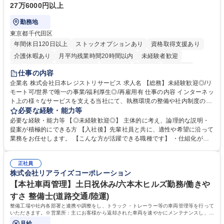
27万6000円以上
勤務地
東京都千代田区
年間休日120日以上
ストックオプションあり
資格取得支援あり
介護休暇あり
月平均残業時間20時間以内
未経験者歓迎
住宅手当あり
時短勤務あり
研修あり
在宅OK
賞与あり
仕事の内容
完全週休2日制
交通費支給
駅近5分以内
土日祝休み
服装自由
企業名 株式会社日本レジストリサービス 求人名 【総務】未経験歓迎◎/リ
モート可/世界で唯一の事業/福利厚生◎/再雇用有 仕事の内容 インターネッ
ト上の様々なサービスを支える当社にて、執務環境の整備や社内制度の検
討、イベント運営などの幅広い業務を担当し、間接的に会社の生産性向上
必要な経験・能力等
や成長に貢献している部署です。 会社の全メンバーが安心して長く成果を
必要な経験・能力等 【◎未経験歓迎◎】 主体的に考え、論理的な説明・
発揮できる環境を整えるために、毎日のメンテナンスや維持管理に加え、
提案が積極的にできる方 【入社後】先輩社員と共に、適性や希望に沿って
新たな施策検討を積極的に行っていただき、会社全体を巻き込み課題解決
業務をお任せします。 【こんな方が活躍できる職種です】 ・仕組化が好
を推進。 ・オフィス運営：執務環境の整備・物品管理・社内規定整備/改
き/得意・協働の姿勢を持っている・優先順位付け、マルチタスクが得意・
善・イベント企画/運営・非常時の対応 など、本人の希望や適性によって
様々な立場で物事を考えられる・定型業務だけでなく突発的な出来事にも
幅広い業務の体得が可能で、多様なキャリアパスを描くことも可能です。
正社員
対処できる・新しいことに興味関心がある 【魅力】■自己啓発支援：資格
株式会社リアライズコーポレーション
募集職種 【総務】未経験歓迎◎/リモート可/世界で唯一の事業/福利厚生◎/
取得や通信教育など費用の80%（年間25万円まで）を補助 ■住宅手当：家
再雇用有
賃の50%（月額7万円まで）を補助 学歴・資格 学歴：大学院 大学 語学
【本社車両管理】土日祝休み/六本木ヒルズ勤務/働きや
力： 資格：
すさ 整備士(道路交通/陸運)
整備工場や社内各部署と連携や調整をし、トラック・トレーラー等の車両管理等を行って
いただきます。※営業所：主にお客様から返却された車両を速やかにメンテナンスし、次
のお客様にお貸し出しするための拠点
月給