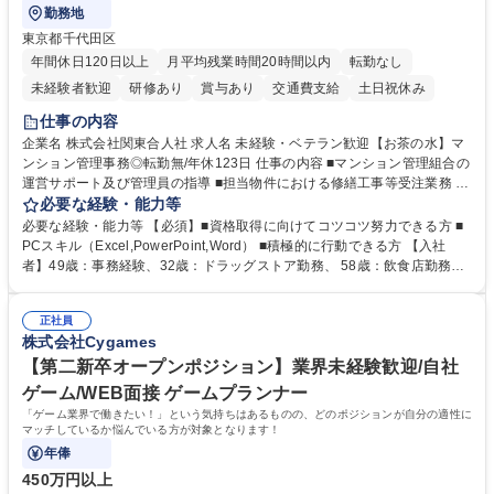
勤務地
東京都千代田区
年間休日120日以上
月平均残業時間20時間以内
転勤なし
未経験者歓迎
研修あり
賞与あり
交通費支給
土日祝休み
仕事の内容
企業名 株式会社関東合人社 求人名 未経験・ベテラン歓迎【お茶の水】マ
ンション管理事務◎転勤無/年休123日 仕事の内容 ■マンション管理組合の
運営サポート及び管理員の指導 ■担当物件における修繕工事等受注業務 ■
事務所内での事務業務等 ★異業界からの転職者が多数活躍しています
必要な経験・能力等
【年収補足】532万円 ＋別途インセンティヴで平均約100万円/年（昨年度
必要な経験・能力等 【必須】■資格取得に向けてコツコツ努力できる方 ■
実績） ＋管理業務主任者資格手当50,000円/月 ★親会社である株式会社合
PCスキル（Excel,PowerPoint,Word） ■積極的に行動できる方 【入社
人社計画研究所社のグループ会社として、質の高いサービスと適性価格を
者】49歳：事務経験、32歳：ドラッグストア勤務、 58歳：飲食店勤務
武器に約20年受託戸数増加中です。https://www.gojin.co.jp/abt/abt_3.html
等：中途採用の9割が未経験者！ 【資格取得支援】■メンター制度■社内模
募集職種 未経験・ベテラン歓迎【お茶の水】マンション管理事務◎転勤
試や研修制度など充実！ ＊未資格者の8割以上が入社2年以内に資格を取
無/年休123日
正社員
得出来ております！ 【魅力】■フレックス制度、未経験からでも下限年収
株式会社Cygames
を一律支給！ ■管理業務主任者資格取得後には50,000円/月の手当あり！
学歴・資格 学歴：大学院 大学 高専 短大 専修学校 高校 語学力： 資格：第
【第二新卒オープンポジション】業界未経験歓迎/自社
一種運転免許普通自動車
ゲーム/WEB面接 ゲームプランナー
「ゲーム業界で働きたい！」という気持ちはあるものの、どのポジションが自分の適性に
マッチしているか悩んでいる方が対象となります！
年俸
450万円以上