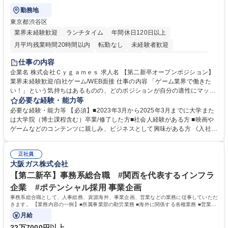
勤務地
東京都渋谷区
業界未経験歓迎
ランチタイム
年間休日120日以上
月平均残業時間20時間以内
転勤なし
未経験者歓迎
住宅手当あり
経験者歓迎
完全週休2日制
インセンティブあり
仕事の内容
交通費支給
土日祝休み
服装自由
昼食補助あり
第二新卒歓迎
企業名 株式会社Ｃｙｇａｍｅｓ 求人名 【第二新卒オープンポジション】
業界未経験歓迎/自社ゲーム/WEB面接 仕事の内容 「ゲーム業界で働きた
食事補助あり
い！」という気持ちはあるものの、どのポジションが自分の適性にマッチ
しているか悩んでいる方が対象となります！ 総合職（プランナー/データ
必要な経験・能力等
アナリストなど）、技術職（開発エンジニ ア/インフラエンジニアな
必要な経験・能力等 【必須】■2023年3月から2025年3月までに大学また
ど）、デザイン職（デザイナー/イラストレ ーターなど）等から、面接で
は大学院（博士課程含む）卒業/修了した方■社会人経験がある方 ■映画や
ご希望と適正にマッチしたポジションをご案内いたします。ゲームやエン
ゲームなどのコンテンツに親しみ、ビジネスとして興味がある方 《入社実
タメコンテンツが大好きで、「ゲーム業界の未来を自らの手で作りたい」
績 例》 ・メーカー → プロジェクトマネージャー ・ソーシャルゲーム →
「最高のコンテンツを作るためには、何でもやる」という情熱に溢れた方
ゲームプランナー ・通信 → ゲームエンジニア ・独立行政法人 → データ
のご応募をお待ちしております。 募集職種 【第二新卒オープンポジショ
正社員
サイエンティスト 学歴・資格 学歴：大学院 大学 語学力： 資格：
大阪ガス株式会社
ン】業界未経験歓迎/自社ゲーム/WEB面接
【第二新卒】事務系総合職 #関西を代表するインフラ
企業 #ポテンシャル採用 事業企画
事務系総合職として、人事総務、資源海外、事業企画、営業などの業務に従事していただ
きます。 【業務内容の一例】■所属事業部の勤労業務 ■海外に関係する各種業務 ■営業部
門の企画スタッフ、ルート営業
月給
22万7000円以上