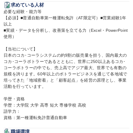
求めている人材
必要な経験・能力等

【必須】■普通自動車第一種運転免許（AT限定可）■営業経験1年
以上

■実績・データを分析し、改善策を立てる力（Excel・PowerPoint
使用）

【当社について】

日本のコカ･コーラシステムの約9割の販売量を担う、国内最大の
コカ･コーラボトラーであるとともに、世界に250以上あるコカ･
コーラボトラーの中でも、売上高でアジア最大、世界でも有数の
規模を誇ります。60年以上のボトラービジネスを通じて各地域で
培ってきた「地域密着」と「顧客起点」を経営の原理とし、事業
活動を行っています。

学歴・資格

学歴：大学院 大学 高専 短大 専修学校 高校

語学力：

資格：第一種運転免許普通自動車
職場環境