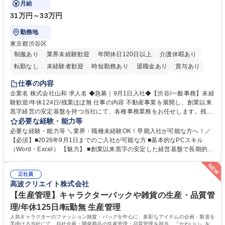
月給
31万円～33万円
勤務地
東京都渋谷区
制服あり
業界未経験歓迎
年間休日120日以上
介護休暇あり
転勤なし
未経験者歓迎
時短勤務あり
退職金あり
賞与あり
育休あり
完全週休2日制
交通費支給
土日祝休み
仕事の内容
企業名 株式会社山和 求人名 ◆急募｜9月1日入社◆【渋谷/一般事務】未経
験歓迎/年休124日/残業ほぼ無 仕事の内容 不動産事業を展開し、創業以来
黒字経営の安定基盤を持つ当社にて、各種事務業務をお任せします。残業
がほぼ発生せず、連続した日程の有給取得が可能なため、WLBを整えたい
必要な経験・能力等
方にお勧めの環境です！ 入社後はOJTを通じて丁寧に研修を行いますの
必要な経験・能力等 ＼業界・職種未経験OK！早期入社が可能な方へ！／
で、事務未経験の方でも安心して臨むことができます。 【業務詳細】■電
【必須】■2026年9月1日までのご入社が可能な方 ■基本的なPCスキル
話・来客対応 ■物件の鍵や社内の備品管理 ■データ入力や書類作成 ■契約
（Word・Excel） 【魅力】 ■創業以来黒字の安定した経営基盤で長期的に
書などのファイリング ■郵送物の仕訳・発送 など 募集職種 ◆急募｜9月1
安心して働ける環境 ■残業ほぼなしで働きやすさ抜群、プライベートとの
日入社◆【渋谷/一般事務】未経験歓迎/年休124日/残業ほぼ無
両立が可能 ■有給取得を積極的に推奨、年間10日程度の取得実績 ■1ヶ月
正社員
のOJTで業務を習得可能、未経験でもしっかりサポート 学歴・資格 学
高波クリエイト株式会社
歴：大学院 大学 高専 短大 語学力： 資格：
【生産管理】キャラクターバックや雑貨の生産・品質管
理/年休125日/転勤無 生産管理
人気キャラクターのファッション雑貨・バッグを中心に、多彩なアイテムの企画・製造を
手掛ける当社にて、自社企画・開発商品の生産管理・品質管理を担当。『かわいい』を届