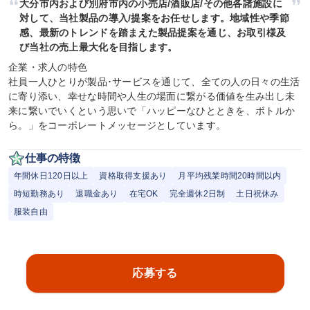
大分市内および別府市内の小売店/酒販店/その他各諸施設に
対して、当社製品の導入/提案をお任せします。地域性や季節
感、最新のトレンドを踏まえた製品提案を通じ、お取引様及
び当社の売上最大化を目指します。
企業・求人の特色

社員一人ひとりが製品･サービスを通じて、全ての人の日々の生活
に寄り添い、幸せな時間や人生の場面に繋がる価値を生み出し未
来に繋いでいくという思いで「ハッピーなひとときを、ボトルか
ら。」をコーポレートメッセージとしています。
仕事の特徴
年間休日120日以上
資格取得支援あり
月平均残業時間20時間以内
時短勤務あり
退職金あり
在宅OK
完全週休2日制
土日祝休み
服装自由
応募する