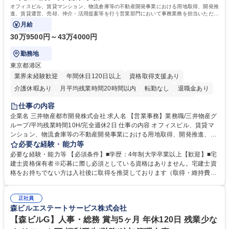
オフィスビル、賃貸マンション、物流倉庫等の不動産開発事業における用地取得、開発推
進、賃貸運営、売却、仲介・活用提案等を行う営業部門において事務業務を担当いただき
ます。
月給
30万9500円～43万4000円
勤務地
東京都港区
業界未経験歓迎
年間休日120日以上
資格取得支援あり
介護休暇あり
月平均残業時間20時間以内
転勤なし
退職金あり
在宅OK
賞与あり
育休あり
完全週休2日制
交通費支給
仕事の内容
駅近5分以内
土日祝休み
寮・社宅あり
企業名 三井物産都市開発株式会社 求人名 【営業事務】業務職/三井物産グ
ループ/平均残業時間10H/完全週休2日 仕事の内容 オフィスビル、賃貸マ
ンション、物流倉庫等の不動産開発事業における用地取得、開発推進、賃
貸運営、売却、仲介・活用提案等を行う営業部門において事務業務を担当
必要な経験・能力等
いただきます。 【詳細】・契約書管理、契約書製本、捺印対応、ファイリ
必要な経験・能力等 【必須条件】■学歴：4年制大学卒業以上【歓迎】■宅
ング、登記簿取得、調書取得・支払業務（各種費用支払、支払管理、請
建士資格保有者※応募に際し必須としている資格はありません。宅建士資
求・支払データ登録、取引先マスター申請対応）・予算作成及び予実管
格をお持ちでない方は入社後に取得を推奨しております（取得・維持費用
理・各種稟議書、報告書作成業務・各種台帳管理、交際費・会議費支払報
の一部補助あり） 【求める人物像】 ・向学心豊かで、主体的に行動でき
告書作成及び月次管理・部内総務庶務全般 など※※配属先によっては上記
る方。 ・社内外の多様な関係者と協調して業務を進められるコミュニケー
の他に担当頂く業務が発生する場合があります。 募集職種 【営業事務】
正社員
ション力がある方。 ・チャレンジを厭わず、粘り強く業務に取り組める
森ビルエステートサービス株式会社
業務職/三井物産グループ/平均残業時間10H/完全週休2日
方。多様な関係者と謙虚に信頼関係を構築でき、期限を意識したスケジュ
ール管理が出来る方。※将来的に他部署（営業部門、コーポレート部門）
【森ビルG】人事・総務 賞与5ヶ月 年休120日 残業少な
へのジョブローテーションの可能性があります。 学歴・資格 学歴：大学