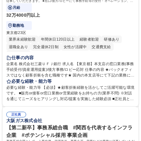
従事していただきます。 ■窓口/後方/ロビーにて事務手続等の受付・オペレーション、お
客様対応
月給
32万4000円以上
勤務地
東京都23区
業界未経験歓迎
年間休日120日以上
経験者歓迎
研修あり
退職金あり
完全週休2日制
女性が活躍中
交通費支給
土日祝休み
仕事の内容
企業名 株式会社三菱ＵＦＪ銀行 求人名 【東京都】本支店の窓口業務(事務
手続受付/資産運用提案)/後方事務/ロビー応対 仕事の内容 ★バックオフィ
スではなく顧客折衝を含む職種です★ 国内の本支店等にて下記の業務に従
事していただきます。 ■窓口/後方/ロビーにて事務手続等の受付・オペレ
必要な経験・能力等
ーション、お客様対応 ■窓口にて、ご来店された個人のお客様に対して金
必要な経験・能力等 【必須】★顧客折衝経験を活かしてご活躍可能な環境
融商品のご提案 ■効率的な事務運用の検討・構築等 ≪業務紹介：ご応募前
です。 ■販売or接客or窓口業務or営業経験をお持ちの方(業界不問) ※対話
に必ずご覧ください≫ ※記事 https://www.mysite.bk.mufg.jp/career/circle/
を通じてニーズをヒアリングし対応/提案を実施した経験必須 ■正社員とし
article17/ ※動画 https://youtu.be/H-S7HaJqqbg 募集職種 【東京都】本支
ての就業経験1年以上 【歓迎】■金融業界での就業経験■銀行での預金為替
店の窓口業務(事務手続受付/資産運用提案)/後方事務/ロビー応対
事務経験 ■金融商品の提案・販売経験 ≪魅力≫研修やOJT環境が整ってい
正社員
るので安心して入行いただけます。 幅広いキャリアの選択肢があり、公募
大阪ガス株式会社
や社内副業等を活用し、 一人ひとりが挑戦できるカルチャーが浸透してい
ます。 学歴・資格 学歴：大学院 大学 高専 短大 専修学校 高校 語学力：
【第二新卒】事務系総合職 #関西を代表するインフラ
資格：
企業 #ポテンシャル採用 事業企画