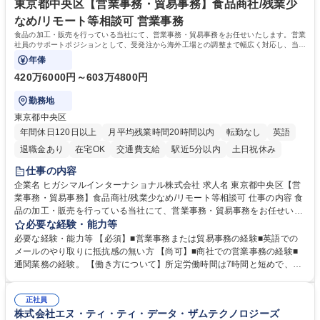
専修学校 高校 語学力： 資格：
東京都中央区【営業事務・貿易事務】食品商社/残業少
なめ/リモート等相談可 営業事務
食品の加工・販売を行っている当社にて、営業事務・貿易事務をお任せいたします。営業
社員のサポートポジションとして、受発注から海外工場との調整まで幅広く対応し、当社
事業の根幹を支えていただきます。
年俸
420万6000円～603万4800円
勤務地
東京都中央区
年間休日120日以上
月平均残業時間20時間以内
転勤なし
英語
退職金あり
在宅OK
交通費支給
駅近5分以内
土日祝休み
仕事の内容
企業名 ヒガシマルインターナショナル株式会社 求人名 東京都中央区【営
業事務・貿易事務】食品商社/残業少なめ/リモート等相談可 仕事の内容 食
品の加工・販売を行っている当社にて、営業事務・貿易事務をお任せいた
します。営業社員のサポートポジションとして、受発注から海外工場との
必要な経験・能力等
調整まで幅広く対応し、当社事業の根幹を支えていただきます。 ■受発注
必要な経験・能力等 【必須】■営業事務または貿易事務の経験■英語での
業務、請求書発行 ■海外工場とのスケジュール調整 ■在庫管理 ■輸入書類
メールのやり取りに抵抗感の無い方 【尚可】■商社での営業事務の経験■
の確認・作成 ■配送手配 ■通関業者を通して行う輸出入業全般 ■倉庫との
通関業務の経験。 【働き方について】所定労働時間は7時間と短めで、残
倉入れ調整等 ※ゼネラリストとしてのキャリアアップを目指すことが可能
業も月平均20時間以下です。時差出勤制度や週1日のリモート勤務も相談
です。単に商品を販売するだけでなく原料の仕入れから販売までをトータ
可能で、ワークライフバランスを保ち長期就業しやすい環境です。 【当社
ルプロデュースしているため、商品に関わる全ての業務をサポート頂きま
正社員
の強み】1991年の設立以来、外食産業を中心としたお客様の多様なニー
株式会社エヌ・ティ・ティ・データ・ザムテクノロジーズ
す。 募集職種 東京都中央区【営業事務・貿易事務】食品商社/残業少なめ/
ズに沿った冷凍水産物等の生産・輸入・販売を一貫して手掛けています。