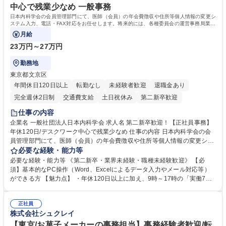
中心で残業少なめ 一般事務
日本内科学会の会員管理部門にて、医師（会員）の年会費徴収や住所等個人情報の変更シ
ステム入力、電話・FAX対応をお任せします。将来的には、各種委員会の運営事務局業務
などにも幅広く携わっていただきます。
月給
23万円～27万円
勤務地
東京都文京区
年間休日120日以上
転勤なし
未経験者歓迎
退職金あり
完全週休2日制
交通費支給
土日祝休み
第二新卒歓迎
仕事の内容
企業名 一般社団法人日本内科学会 求人名 第二新卒歓迎！【正社員事務】
年休120日/デスクワーク中心で残業少なめ 仕事の内容 日本内科学会の会
員管理部門にて、医師（会員）の年会費徴収や住所等個人情報の変更シス
テム入力、電話・FAX対応をお任せします。将来的には、各種委員会の運
必要な経験・能力等
営事務局業務などにも幅広く携わっていただきます。 【会員管理・データ
必要な経験・能力等 《第二新卒・業界未経験・職種未経験歓迎》 【必
入力業務】 ・医師（会員）の住所変更、個人情報のシステム登録・更新
須】基本的なPC操作（Word、Excelによるデータ入力やメール対応等）
・年会費の徴収管理や入金データの照合確認 【問い合わせ対応】 ・会員
ができる方 【魅力点】 ・年休120日以上に加え、9時～17時の「実働7時
（医師）からの電話、FAX、ネット申請に伴う相談受付 ・複雑な案件のへ
間勤務」で残業も少なくワークライフバランスは抜群です。 【将来的な業
のエスカレーション・連携対応 募集職種 第二新卒歓迎！【正社員事務】
務（各種委員会運営）】 ・学会内における各種委員会のスケジュール調
年休120日/デスクワーク中心で残業少なめ
正社員
整、資料作成、当日の運営サポート 学歴・資格 学歴：大学院 大学 語学
株式会社シュクレイ
力： 資格：
【東京/お菓子メーカーの事務担当】事務経験者歓迎/転