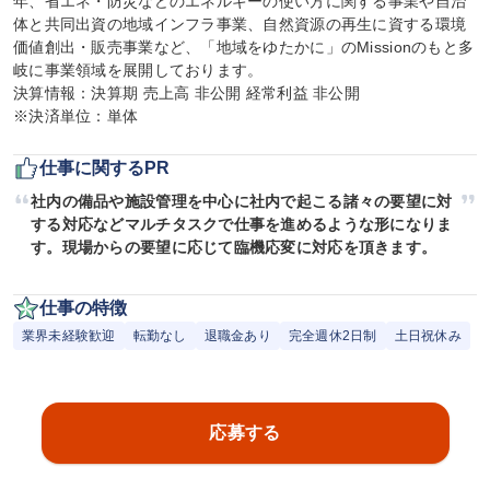
年、省エネ・防災などのエネルギーの使い方に関する事業や自治
体と共同出資の地域インフラ事業、自然資源の再生に資する環境
価値創出・販売事業など、「地域をゆたかに」のMissionのもと多
岐に事業領域を展開しております。

決算情報：決算期 売上高 非公開 経常利益 非公開

※決済単位：単体
仕事に関するPR
社内の備品や施設管理を中心に社内で起こる諸々の要望に対
する対応などマルチタスクで仕事を進めるような形になりま
す。現場からの要望に応じて臨機応変に対応を頂きます。
仕事の特徴
業界未経験歓迎
転勤なし
退職金あり
完全週休2日制
土日祝休み
応募する