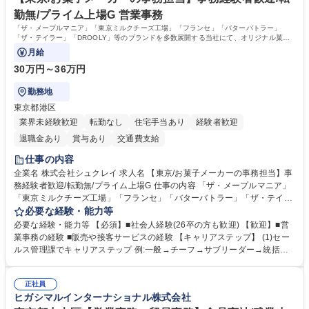
勤無/プライム上場G 営業事務
「ザ・メープルマニア」「東京ミルクチーズ工場」「フランセ」「バターバトラー」
「ザ・テイラー」「DROOLY」等のブランドを多数展開する当社にて、オリジナル菓子
ブランド商品の事務業務をお任せいたします。
月給
30万円～36万円
勤務地
東京都港区
業界未経験歓迎
転勤なし
住宅手当あり
経験者歓迎
退職金あり
賞与あり
交通費支給
仕事の内容
企業名 株式会社シュクレイ 求人名 【東京/お菓子メーカーの事務担当】事
務経験者歓迎/転勤無/プライム上場G 仕事の内容 「ザ・メープルマニア」
「東京ミルクチーズ工場」「フランセ」「バターバトラー」「ザ・テイラ
ー」「DROOLY」等のブランドを多数展開する当社にて、オリジナル菓子
必要な経験・能力等
ブランド商品の事務業務をお任せいたします。 【具体的な業務内容】 ■店
必要な経験・能力等 【必須】■社会人経験(26卒の方も歓迎) 【歓迎】■営
舗からの発注受付/PC入力業務 ■受電対応(社内/社外) ■商品のマスター登
業事務の経験 ■販売や接客サービスの経験 【キャリアステップ】 (1)セー
録 ■日々の売上抽出・報告 ■提携企業への書類送付業務 ■契約書管理業務
ルス管理課でキャリアステップ 例:一般→チーフ→サブリーダー→統括リ
■ホームページへの問い合わせ対応 など 募集職種 【東京/お菓子メーカー
ーダー→マネージャー (2)他ポジションへのキャリアも可能 ※過去、未経
の事務担当】事務経験者歓迎/転勤無/プライム上場G
験で経営管理部内で経理へ異動した方もいらっしゃいます。年3回の面談
正社員
や個別面談を通してご自身のキャリアと向き合っていただき、会社として
ヒガシマルインターナショナル株式会社
もバックアップしていきます。 学歴・資格 学歴：大学院 大学 高専 短大