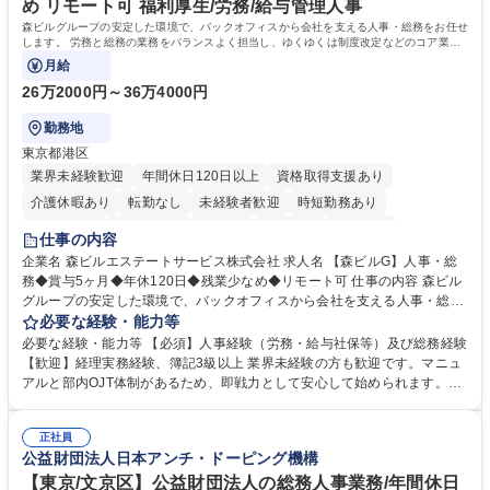
め リモート可 福利厚生/労務/給与管理人事
院 大学 語学力： 資格：宅地建物取引士
森ビルグループの安定した環境で、バックオフィスから会社を支える人事・総務をお任せ
します。 労務と総務の業務をバランスよく担当し、ゆくゆくは制度改定などのコア業務
にも挑戦できる、やりがいある環境です。
月給
26万2000円～36万4000円
勤務地
東京都港区
業界未経験歓迎
年間休日120日以上
資格取得支援あり
介護休暇あり
転勤なし
未経験者歓迎
時短勤務あり
経験者歓迎
退職金あり
在宅OK
賞与あり
育休あり
仕事の内容
完全週休2日制
交通費支給
長期歓迎
駅近5分以内
土日祝休み
企業名 森ビルエステートサービス株式会社 求人名 【森ビルG】人事・総
務◆賞与5ヶ月◆年休120日◆残業少なめ◆リモート可 仕事の内容 森ビル
グループの安定した環境で、バックオフィスから会社を支える人事・総務
をお任せします。 労務と総務の業務をバランスよく担当し、ゆくゆくは制
必要な経験・能力等
度改定などのコア業務にも挑戦できる、やりがいある環境です。 ■勤怠管
必要な経験・能力等 【必須】人事経験（労務・給与社保等）及び総務経験
理、給与計算、社会保険手続き、年末調整等の労務管理全般 ■入退社手続
【歓迎】経理実務経験、簿記3級以上 業界未経験の方も歓迎です。マニュ
き、社内規定の改定や人事制度改定などのコア業務 ■社内イベントの企画
アルと部内OJT体制があるため、即戦力として安心して始められます。
運営やその他総務業務全般 ※労務と総務を1：1の割合でお任せ。 入社後
【魅力・やりがい】森ビルGの安定基盤で労務から総務まで幅広く携われ
は部内のOJTを中心に、あなたの経験に合わせて不足している部分はいつ
ます。定型業務に留まらず、社内規定や人事制度の改定など会社のコア業
でも質問・相談できる環境が整っているため、安心して成長できます。 募
正社員
務に挑戦できるため、自身の成長と組織への貢献度をダイレクトに実感で
公益財団法人日本アンチ・ドーピング機構
集職種 【森ビルG】人事・総務◆賞与5ヶ月◆年休120日◆残業少なめ◆
きます。 残業少なめ、週1日リモート可など、ワークライフバランスを保
リモート可
ち長期活躍できる環境です。 「これまでの幅広い経験を活かし、長期的な
【東京/文京区】公益財団法人の総務人事業務/年間休日