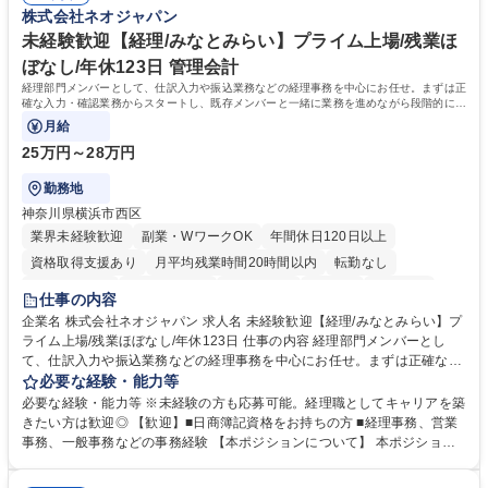
ームとの協力や新しいアイデアを活かす場もあり、やりがいを感じながら
株式会社ネオジャパン
働けます。 【歓迎】 ■インテリアの業界のご経験が有る方■PCの作業に慣
れている方 学歴・資格 学歴：大学院 大学 高専 短大 専修学校 語学力： 資
未経験歓迎【経理/みなとみらい】プライム上場/残業ほ
格：
ぼなし/年休123日 管理会計
経理部門メンバーとして、仕訳入力や振込業務などの経理事務を中心にお任せ。まずは正
確な入力・確認業務からスタートし、既存メンバーと一緒に業務を進めながら段階的に経
理知識を身につけていただきます。
月給
25万円～28万円
勤務地
神奈川県横浜市西区
業界未経験歓迎
副業・WワークOK
年間休日120日以上
資格取得支援あり
月平均残業時間20時間以内
転勤なし
未経験者歓迎
時短勤務あり
退職金あり
在宅OK
賞与あり
仕事の内容
完全週休2日制
交通費支給
駅近5分以内
土日祝休み
服装自由
企業名 株式会社ネオジャパン 求人名 未経験歓迎【経理/みなとみらい】プ
ライム上場/残業ほぼなし/年休123日 仕事の内容 経理部門メンバーとし
寮・社宅あり
て、仕訳入力や振込業務などの経理事務を中心にお任せ。まずは正確な入
力・確認業務からスタートし、既存メンバーと一緒に業務を進めながら段
必要な経験・能力等
階的に経理知識を身につけていただきます。 【具体的には】 ■社内稟議に
必要な経験・能力等 ※未経験の方も応募可能。経理職としてキャリアを築
基づく仕訳入力 ■月末の振込業務 ■明細作成 ■伝票処理、記帳業務 ■既存
きたい方は歓迎◎ 【歓迎】■日商簿記資格をお持ちの方 ■経理事務、営業
メンバーの業務サポート 【将来的には】 ■月次決算補助 ■四半期・年次決
事務、一般事務などの事務経験 【本ポジションについて】 本ポジション
算補助 ■有価証券報告書など開示資料作成補助 ■海外子会社を含む連結決
の魅力は、プライム上場企業の経理部門で、未経験から経理キャリアをス
算補助 ※3～5年程度を目安に、徐々に決算業務へ業務範囲を広げていく
タートできる点です。まずは仕訳入力や振込業務など基礎的な業務から担