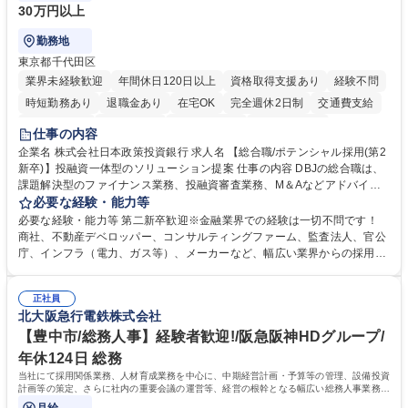
30万円以上
勤務地
東京都千代田区
業界未経験歓迎
年間休日120日以上
資格取得支援あり
経験不問
時短勤務あり
退職金あり
在宅OK
完全週休2日制
交通費支給
駅近5分以内
土日祝休み
第二新卒歓迎
寮・社宅あり
仕事の内容
食事補助あり
託児所あり
企業名 株式会社日本政策投資銀行 求人名 【総合職/ポテンシャル採用(第2
新卒)】投融資一体型のソリューション提案 仕事の内容 DBJの総合職は、
課題解決型のファイナンス業務、投融資審査業務、M＆Aなどアドバイザ
リー業務、地域戦略企画業務など、多様な業務に精通し、複数の専門性を
必要な経験・能力等
掛け合わせて広く社会に貢献していく職種です。 入社後は、横断的なロー
必要な経験・能力等 第二新卒歓迎※金融業界での経験は一切不問です！
テーションを経て適性や専門性に応じたキャリアを形成していただきま
商社、不動産デベロッパー、コンサルティングファーム、監査法人、官公
す。総合職として入社いただき、下記いずれかの部門でご活躍いただきま
庁、インフラ（電力、ガス等）、メーカーなど、幅広い業界からの採用実
す。※未経験の方に関しては、入行後3ヶ月間の金融の実務を学んでいた
績があります。 ＜求める人物像＞DBJでは、強い社会的使命感をもち、今
だく研修を準備しております。 ・法人RM業務・金融機能業務・コーポレ
後の日本のあり方を俯瞰する総合性と、金融分野のフロンティアを切り拓
ート・ナレッジ業務 ※それぞれの業務内容に関しては、別途その他労働条
正社員
く高い志を併せもった人材を求めています。ポテンシャル採用（第2新
北大阪急行電鉄株式会社
件備考欄に記載 募集職種 【総合職/ポテンシャル採用(第2新卒)】投融資一
卒）では、金融業界での経験や知識を問いません。新たな時代を見据え
体型のソリューション提案
て、複雑化する社会課題の解決に向けて先鞭をつける役割を担いたい、と
【豊中市/総務人事】経験者歓迎!/阪急阪神HDグループ/
いう気概をお持ちの方を心待ちにしています。 学歴・資格 学歴：大学院
年休124日 総務
大学 語学力： 資格：
当社にて採用関係業務、人材育成業務を中心に、中期経営計画・予算等の管理、設備投資
計画等の策定、さらに社内の重要会議の運営等、経営の根幹となる幅広い総務人事業務全
般を担当していただきます。