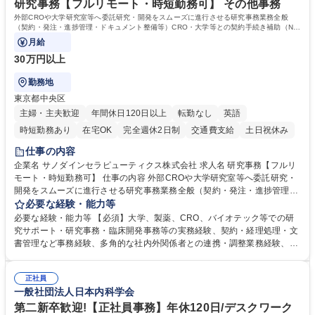
休日125日
研究事務【フルリモート・時短勤務可】 その他事務
外部CROや大学研究室等へ委託研究・開発をスムーズに進行させる研究事務業務全般
（契約・発注・進捗管理・ドキュメント整備等）CRO・大学等との契約手続き補助（ND
A・委託・共同研究契約等の進行・記録管理）
月給
30万円以上
勤務地
東京都中央区
主婦・主夫歓迎
年間休日120日以上
転勤なし
英語
時短勤務あり
在宅OK
完全週休2日制
交通費支給
土日祝休み
仕事の内容
企業名 サノダインセラピューティクス株式会社 求人名 研究事務【フルリ
モート・時短勤務可】 仕事の内容 外部CROや大学研究室等へ委託研究・
開発をスムーズに進行させる研究事務業務全般（契約・発注・進捗管理・
ドキュメント整備等）CRO・大学等との契約手続き補助（NDA・委託・
必要な経験・能力等
共同研究契約等の進行・記録管理） ■見積取得、発注、検収、請求処理等
必要な経験・能力等 【必須】大学、製薬、CRO、バイオテック等での研
の事務手続き ■委託先との定例会議の調整・アジェンダ準備・議事録作成
究サポート・研究事務・臨床開発事務等の実務経験、契約・経理処理・文
■研究報告書、試験関連資料、SOP等の整備・版管理・保管 ■研究開発の
書管理など事務経験、多角的な社内外関係者との連携・調整業務経験、基
進捗・タイムライン・予算執行管理サポート ■AMED等公的研究費の申
本的なPCスキル 【尚可】 ■URA経験または産学連携・研究費管理の経験
請・報告書類作成補助および経費管理 ■社内外関係者との連絡調整・その
■AMED等の公的研究費の申請・執行管理経験 ■英語での文書読解・メー
他研究開発に関わる総務・庶務 募集職種 研究事務【フルリモート・時短
正社員
ル対応力 【働き方について】フルリモートやハイブリッド勤務、時短勤務
一般社団法人日本内科学会
勤務可】
など個々のライフスタイルに応じた柔軟な働き方が可能です。育児や介護
第二新卒歓迎!【正社員事務】年休120日/デスクワーク
との両立も応援します。 学歴・資格 学歴：大学院 大学 語学力： 資格：