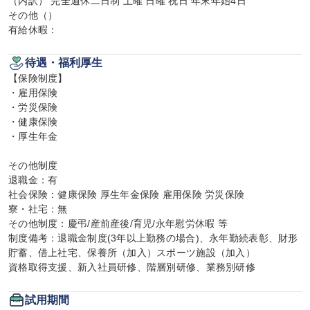
（内訳） 完全週休二日制 土曜 日曜 祝日 年末年始4日

その他（）

有給休暇：
待遇・福利厚生
【保険制度】

・雇用保険

・労災保険

・健康保険

・厚生年金

その他制度

退職金：有

社会保険：健康保険 厚生年金保険 雇用保険 労災保険

寮・社宅：無

その他制度：慶弔/産前産後/育児/永年慰労休暇 等

制度備考：退職金制度(3年以上勤務の場合)、永年勤続表彰、財形
貯蓄、借上社宅、保養所（加入）スポーツ施設（加入）

資格取得支援、新入社員研修、階層別研修、業務別研修
試用期間