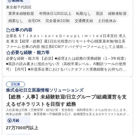
勤務地
東京都千代田区
業界未経験歓迎
年間休日120日以上
転勤なし
英語
経験者歓迎
残業なし
在宅OK
完全週休2日制
交通費支給
土日祝休み
仕事の内容
企業名 ＳＴＪＡｄｖｉｓｏｒｓＧｒｏｕｐＬｉｍｉｔｅｄ日本支社 求人
名 東京【経理・総務】週1日出社程度のリモート中心/残業基本無/独立系
ファーム 仕事の内容 独立系ECMアドバイザリーファームとして上場前後
の資本市場戦略を設計する当社にて経理・総務をお任せします。基礎的な
必要な経験・能力等
バックオフィス業務からスタートし組織を支える専任担当として広く活躍
必要な経験・能力等 【必須】■経理または総務の実務経験（1～3年程度）
できる環境です。 ■日常経理、月次および年次決算サポート業務 ■本国
■英語の読み書きに抵抗がない方（高校卒業レベル。AI翻訳ツールの使用
（グローバル）との英文メール対応（AI翻訳ツール等を使用しての対応で
可）【尚可】■外資系企業におけるバックオフィス実務経験をお持ちの方
問題ございません） ■オフィス環境整備、郵便物の発送・受取等の総務業
【必須・尚可要件】簿記などの特別な資格や、TOEIC等のスコアは求めて
務全般 ■その他バックオフィス関連サポート ※ご経験に合わせて無理なく
おりません。日々の事務処理を丁寧かつ正確に行える方を歓迎します。
業務をお任せします。残業も基本的には発生せず、ご自身のペースで業務
正社員
【働き方について】現在は週4日程度の在宅勤務を実施しており、ワーク
株式会社日立医薬情報ソリューションズ
を進めやすく定着率の高い環境です。 募集職種 東京【経理・総務】週1日
ライフバランスを重視する方に最適な環境です（フルリモートも面接で相
出社程度のリモート中心/残業基本無/独立系ファーム
談可）。【求める人物像】幅広いバックオフィス業務に柔軟に対応でき、
【総務・人事】未経験歓迎/日立グループ/組織運営を支
社内外と円滑にコミュニケーションを取りながら業務を推進できる方 学
えるゼネラリストを目指す 総務
歴・資格 学歴：大学院 大学 高専 短大 専修学校 高校 語学力： 資格：
入社直後は労務（労務管理・給与計算・安全衛生・福利厚生等）からお任せいたします。
将来は総務・採用・教育業務へ守備範囲を広げ、組織運営を支えるゼネラリストをめざせ
ます。
月給
27万7000円以上