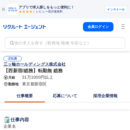
アプリで求人探しをもっと便利に！
インストール
レビュー高評価
無料
会員ログイン
他の求人を探す（勤務地 職種 年収など）
正社員
三ッ輪ホールディングス株式会社
【西新宿/総務】転勤無 総務
31万1000円以上
月給
東京都新宿区
勤務地
仕事概要
応募について
採用企業情報
仕事内容
企業名
