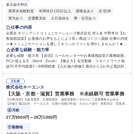
東京都中野区
業界未経験歓迎
年間休日120日以上
退職金あり
在宅OK
賞与あり
交通費支給
土日祝休み
寮・社宅あり
仕事の内容
企業名 キリンアンドコミュニケーションズ株式会社 求人名 中野本社【お
客様相談室】お客様のお声をもとにより良い商品づくりへ貢献 仕事の内容
≪★コミュニケーションを通してキリンのファンを増やしませんか？★≫
お客様のお声をより良い商品づくりに活かしていく上で、窓口となるお客
必要な経験・能力等
様相談室でのお仕事です。 日々お客様からいただくキリングループへのご
必要な経験・能力等 【必須】コールセンターやお客様相談室の業務経験、
意見を、企業活動に活かしています。お客様からの声に迅速かつ誠意をも
PCが使える方（Word・Excel）【働き方】在宅勤務・リモートワーク相
って対応、情報提供するとともにグループ内活動に反映しています。 【具
談可/月平均残業7～8時間程度 【入社後の研修】着任から1か月は電話対応
体的には】電話応対、メール、お手紙対応、ご指摘品調査報告書作成、有
のOJTを中心に実施し、電話対応に慣れた段階でメール・手紙のOJTを実
人チャットボット対応など。 【1日の対応件数】■電話：月間一人当たり
施する予定です。独り立ち以降もしっかりフォローする体制を整えていま
平均100件前後■メール・手紙：同上40件前後 募集職種 中野本社【お客様
正社員
すのでご安心ください。 【当社について】キリングループの広報機能を担
株式会社キーエンス
相談室】お客様のお声をもとにより良い商品づくりへ貢献
う会社として、お客様との出会いを大切にし、磨き上げたホスピタリティ
を込めてコミュニケーションをとりながら広報関連業務を行っておりま
【大阪・京都・滋賀】営業事務 ※未経験可 営業事務
す。 学歴・資格 学歴：大学院 大学 高専 短大 専修学校 高校 語学力： 資
【仕事内容】大阪営業所、京都営業所、滋賀営業所いずれかにて営業事務をお任せ。
格：
【詳細】電話応対・データ入力・伝票や見積の作成・カタログ送付・来客対応・営業所内
で発生する事務業務や業務改善をお任せ。
月給
27万9000円～28万1000円
勤務地