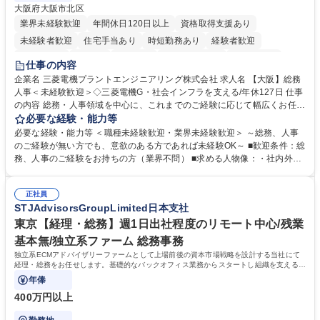
大阪府大阪市北区
業界未経験歓迎
年間休日120日以上
資格取得支援あり
未経験者歓迎
住宅手当あり
時短勤務あり
経験者歓迎
退職金あり
在宅OK
賞与あり
完全週休2日制
交通費支給
仕事の内容
駅近5分以内
土日祝休み
服装自由
寮・社宅あり
食事補助あり
企業名 三菱電機プラントエンジニアリング株式会社 求人名 【大阪】総務
人事＜未経験歓迎＞◇三菱電機G・社会インフラを支える/年休127日 仕事
の内容 総務・人事領域を中心に、これまでのご経験に応じて幅広くお任せ
します。 ＜具体的には＞ ・総務/人事労務（給与・社保・勤怠管理など）
必要な経験・能力等
・採用・教育研修 ・福利厚生運用 など ※基本的には事務所勤務ですが、
必要な経験・能力等 ＜職種未経験歓迎・業界未経験歓迎＞ ～総務、人事
採用や教育等の業務内容により、関西圏以外への日帰り・宿泊を伴う国内
のご経験が無い方でも、意欲のある方であれば未経験OK～ ■歓迎条件：総
出張もございます。 ※担当業務を持ちつつ、お互いに助け合いながら、総
務、人事のご経験をお持ちの方（業界不問） ■求める人物像：・社内外の
務部という組織として協力しながら進める体制です。 募集職種 【大阪】
関係各部門との調整を率先して行い、業務を円滑に遂行できる協調性やコ
総務人事＜未経験歓迎＞◇三菱電機G・社会インフラを支える/年休127日
ミュニケーション能力を持っている方 ・人事総務領域に興味がありゼネラ
正社員
リスト志向をお持ちの方 学歴・資格 学歴：大学院 大学 語学力： 資格：
STJAdvisorsGroupLimited日本支社
東京【経理・総務】週1日出社程度のリモート中心/残業
基本無/独立系ファーム 総務事務
独立系ECMアドバイザリーファームとして上場前後の資本市場戦略を設計する当社にて
経理・総務をお任せします。基礎的なバックオフィス業務からスタートし組織を支える専
任担当として広く活躍できる環境です。
年俸
400万円以上