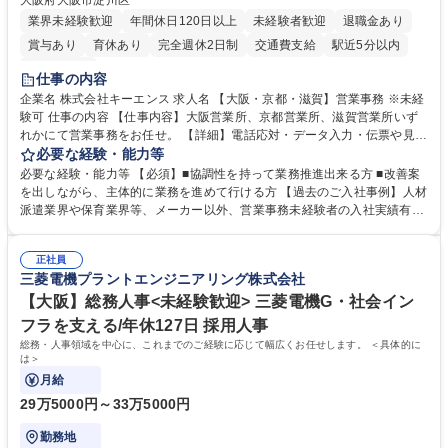
大阪府大阪市淀川区
業界未経験歓迎
年間休日120日以上
未経験者歓迎
退職金あり
賞与あり
育休あり
完全週休2日制
交通費支給
駅近5分以内
土日祝休み
仕事の内容
企業名 株式会社キーエンス 求人名 【大阪・京都・滋賀】営業事務 ※未経
験可 仕事の内容 【仕事内容】大阪営業所、京都営業所、滋賀営業所いず
れかにて営業事務をお任せ。 【詳細】電話応対・データ入力・伝票や見積
の作成・カタログ送付・来客対応・営業所内で発生する事務業務や業務改
必要な経験・能力等
善をお任せ。 【教育制度】ご入社後、育成担当とペアになりながらOJTに
必要な経験・能力等 【必須】■協調性を持って業務推進出来る方 ■改善案
て業務を覚えていただくことが可能です。業務システムがきちんと構築さ
を出しながら、主体的に業務を進めて行ける方 【過去のご入社事例】人材
れているため、スムーズに仕事に慣れることができる環境です。また、
派遣業界や保育業界等、メーカー以外、営業事務未経験者の入社実績有
「チームで成果を出す文化」があり、良いやり方を積極的に共有しながら
【当社の事務職について】単なる事務ではなく主体性を発揮したサポート
常に改善を目指す風土のため、安心して業務に取り組んでいただけます。
により、キーエンスの付加価値向上に貢献します。ベースの定型業務に加
募集職種 【大阪・京都・滋賀】営業事務 ※未経験可
正社員
えて、お客様や社員の状況に合わせ、能動的なサポート、改善の動きも期
三菱電機プラントエンジニアリング株式会社
待され。組織を支えるスペシャリストとして、チームに貢献し、結果的に
社員から頼られる存在になることができます。平均19:30の退勤以降の業
【大阪】総務人事<未経験歓迎> 三菱電機G・社会イン
務の持ち帰りも禁止されており、メリハリのある働き方となります。 学
フラを支える/年休127日 採用人事
歴・資格 学歴：大学院 大学 高専 短大 語学力： 資格：
総務・人事領域を中心に、これまでのご経験に応じて幅広くお任せします。 ＜具体的に
は＞
月給
29万5000円～33万5000円
勤務地