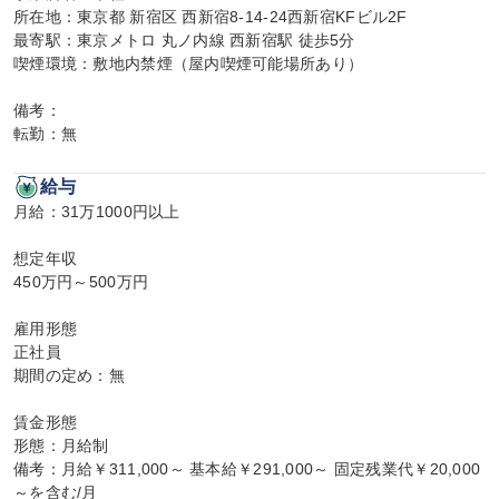
所在地：東京都 新宿区 西新宿8-14-24西新宿KFビル2F

最寄駅：東京メトロ 丸ノ内線 西新宿駅 徒歩5分

喫煙環境：敷地内禁煙（屋内喫煙可能場所あり）

備考：

転勤：無
給与
月給：31万1000円以上

想定年収

450万円～500万円

雇用形態

正社員

期間の定め：無

賃金形態

形態：月給制

備考：月給￥311,000～ 基本給￥291,000～ 固定残業代￥20,000
～を含む/月
