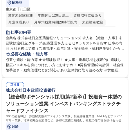
勤務地
東京都千代田区
業界未経験歓迎
年間休日120日以上
資格取得支援あり
介護休暇あり
月平均残業時間20時間以内
未経験者歓迎
住宅手当あり
時短勤務あり
退職金あり
在宅OK
賞与あり
仕事の内容
育休あり
完全週休2日制
交通費支給
土日祝休み
寮・社宅あり
企業名 株式会社日立医薬情報ソリューションズ 求人名 【総務・人事】未
経験歓迎/日立グループ/組織運営を支えるゼネラリストを目指す 仕事の内
容 入社直後は労務（労務管理・給与計算・安全衛生・福利厚生等）からお
任せいたします。将来は総務・採用・教育業務へ守備範囲を広げ、組織運
必要な経験・能力等
営を支えるゼネラリストをめざせます。 ・初期業務：労働時間管理、給与
必要な経験・能力等 ★未経験歓迎！ ★人事・総務領域を横断的に経験し
計算、社会保険対応、福利厚生管理、安全衛生、健康経営推進等をお任せ
幅広いスキルを身につけたい方におすすめ！ ■労務管理(給与計算・社会保
します。ご経験に応じて、休職者管理など、幅広く経験を積んでいただき
険手続き・勤怠管理など)に関心があり主体的に取り組める方 ※労務経験
ます。 ・将来的な広がり：総務・採用・教育・税務対応・経営企画等。
者は早期にご活躍いただけます。 ■チームで仕事を推進できる方■将来は
★メンバーがマンツーマンで丁寧に教えるため、ご経験が浅くても安心！
マネジメント職として活躍したい 【尚可】■人事、労務、採用、教育業務
幅広く経験を積みたい意欲がある方に最適な環境です。 募集職種 【総
正社員
のご経験 ■労務管理（給与計算・社会保険手続き・勤怠管理など）の経験
株式会社日本政策投資銀行
務・人事】未経験歓迎/日立グループ/組織運営を支えるゼネラリストを目
■衛生管理者の資格をお持ちの方 学歴・資格 学歴：大学院 大学 高専 短大
指す
専修学校 高校 語学力： 資格：
【総合職/ポテンシャル採用(第2新卒)】投融資一体型の
ソリューション提案 インベストバンキングストラクチ
ャードファイナンス
DBJの総合職は、課題解決型のファイナンス業務、投融資審査業務、M＆Aなどアドバイ
ザリー業務、地域戦略企画業務など、多様な業務に精通し、複数の専門性を掛け合わせて
広く社会に貢献していく職種です。
月給