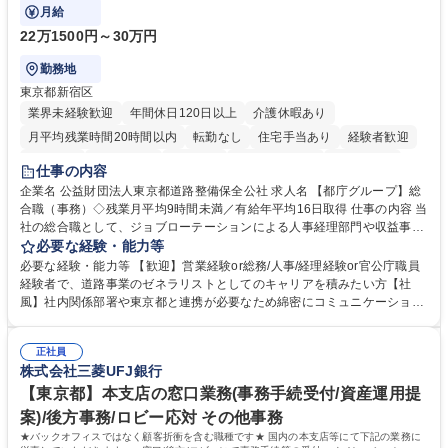
ております！ ※下記業務詳細
月給
22万1500円～30万円
勤務地
東京都新宿区
業界未経験歓迎
年間休日120日以上
介護休暇あり
月平均残業時間20時間以内
転勤なし
住宅手当あり
経験者歓迎
研修あり
退職金あり
賞与あり
完全週休2日制
交通費支給
仕事の内容
駅近5分以内
資格取得手当あり
食事補助あり
企業名 公益財団法人東京都道路整備保全公社 求人名 【都庁グループ】総
合職（事務）◇残業月平均9時間未満／有給年平均16日取得 仕事の内容 当
社の総合職として、ジョブローテーションによる人事経理部門や収益事業
等のフロント部門の部署等幅広い部署での業務をお任せいたします。研修
必要な経験・能力等
制度やキャリア支援が充実しております！ ※下記業務詳細 【業務詳細】■
必要な経験・能力等 【歓迎】営業経験or総務/人事/経理経験or官公庁職員
管理部門：広報、人事、経理など当公社の運営に係る管理業務 ■収益部
経験者で、道路事業のゼネラリストとしてのキャリアを積みたい方【社
門：駐車場の新規開拓、管理運営、新宿駅西口広場の「イベントコーナ
風】社内関係部署や東京都と連携が必要なため綿密にコミュニケーション
ー」などの管理運営 ■道路部門：整備の急がれる骨格幹線道路や木造住宅
を図っています。 【業務の魅力】■幅広く携われる：総合職（事務）で
密集地域の特定整備路線の用地取得、道路に関する普及啓発事業、都内の
は、駐車場の管理運営や道路用地の取得、公益財団法人の中枢を担う管理
道路施設や道路工事現場の見学ツアー事業 ※入社後は上記いずれかの部門
正社員
部門など多岐に渡る業務を経験できます。 ■様々なプロジェクト：駐車場
株式会社三菱UFJ銀行
へ配属。※業務内容変更の範囲：会社の定める業務 募集職種 【都庁グル
事業の他、新宿駅西口広場内に設置された照明を兼ねた広告「ブライトサ
ープ】総合職（事務）◇残業月平均9時間未満／有給年平均16日取得
イン」の管理運営を行うなど、事業収益を生み出す活動を積極的に行って
【東京都】本支店の窓口業務(事務手続受付/資産運用提
います。 学歴・資格 学歴：大学院 大学 高専 短大 専修学校 高校 語学力：
案)/後方事務/ロビー応対 その他事務
資格：
★バックオフィスではなく顧客折衝を含む職種です★ 国内の本支店等にて下記の業務に