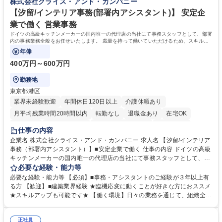
株式会社クライス・アンド・カンパニー
ポート■社内ルールの運用・各種社内案内■その他、拠点運営に関わる管理
もに、働き方改革も推進しています。 学歴・資格 学歴：大学院 大学 高専
部門業務 募集職種 【大阪/総務・人事（労務）担当者】3Dプリンター事
短大 専修学校 語学力： 資格：
【汐留/インテリア事務(部署内アシスタント)】 安定企
業/NTTデータG/年休129日
業で働く 営業事務
ドイツの高級キッチンメーカーの国内唯一の代理店の当社にて事務スタッフとして、部署
内の事務業務全般をお任せいたします。 裁量を持って働いていただけるため、スキルア
ップも可能です。
年俸
400万円～600万円
勤務地
東京都港区
業界未経験歓迎
年間休日120日以上
介護休暇あり
月平均残業時間20時間以内
転勤なし
退職金あり
在宅OK
育休あり
完全週休2日制
インセンティブあり
交通費支給
仕事の内容
駅近5分以内
土日祝休み
企業名 株式会社クライス・アンド・カンパニー 求人名 【汐留/インテリア
事務（部署内アシスタント）】■安定企業で働く 仕事の内容 ドイツの高級
キッチンメーカーの国内唯一の代理店の当社にて事務スタッフとして、部
署内の事務業務全般をお任せいたします。 裁量を持って働いていただける
必要な経験・能力等
ため、スキルアップも可能です。 【部署内の事務業務全般】 ■サンプルの
必要な経験・能力等 【必須】■事務・アシスタントのご経験が３年以上有
仕分け・整理 ■電話応対 ■書類作成（会議資料、お客様宛請求書、支払書
る方 【歓迎】■建築業界経験 ★臨機応変に動くことが好きな方におススメ
類を取りまとめて経理へ提出等） ■ショールームアテンド・運営・予約業
★スキルアップも可能です★ 【働く環境】日々の業務を通じて、組織全体
務 ■広報・PR業務のアシスタント（SNS投稿補助、資料作成など） ■納品
のサポートを行い、成果を実感できる仕事です。また、コミュニケーショ
時の取扱説明書作成・送付（キッチン、機器等の商品） 募集職種 【汐留/
ンスキルや問題解決能力が磨かれ、キャリアアップのチャンスも豊富。チ
インテリア事務（部署内アシスタント）】■安定企業で働く
正社員