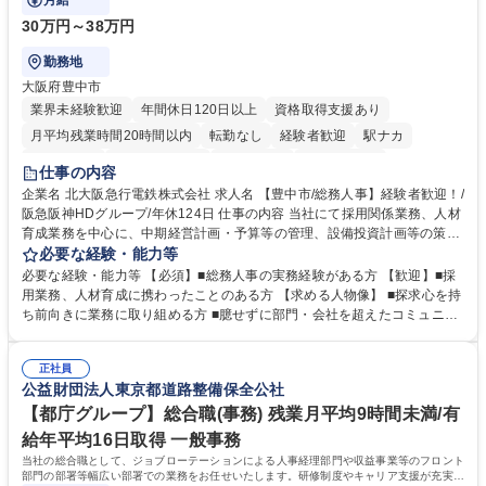
月給
30万円～38万円
勤務地
大阪府豊中市
業界未経験歓迎
年間休日120日以上
資格取得支援あり
月平均残業時間20時間以内
転勤なし
経験者歓迎
駅ナカ
退職金あり
完全週休2日制
交通費支給
駅近5分以内
仕事の内容
土日祝休み
服装自由
昼食補助あり
食事補助あり
企業名 北大阪急行電鉄株式会社 求人名 【豊中市/総務人事】経験者歓迎！/
阪急阪神HDグループ/年休124日 仕事の内容 当社にて採用関係業務、人材
育成業務を中心に、中期経営計画・予算等の管理、設備投資計画等の策
定、さらに社内の重要会議の運営等、経営の根幹となる幅広い総務人事業
必要な経験・能力等
務全般を担当していただきます。 【主な業務内容】 ■採用関係業務および
必要な経験・能力等 【必須】■総務人事の実務経験がある方 【歓迎】■採
人材育成(社員研修)業務の推進 ■中期経営計画および予算等の管理 ■設備
用業務、人材育成に携わったことのある方 【求める人物像】 ■探求心を持
投資計画等の策定 ■社内の重要会議の運営 ■その他総務人事業務全般 【入
ち前向きに業務に取り組める方 ■臆せずに部門・会社を超えたコミュニケ
社後】入社後は採用や育成をメインに担当し将来的には経営根幹に関わる
ーションの取れる方 ■自分で考えて行動のできる方 ■第二の創業期を迎え
総務人事業務全般へ幅広く従事していただきます。 募集職種 【豊中市/総
る当社で組織の次代を担うネクスト人材として長期的に成長したい方 ■周
務人事】経験者歓迎！/阪急阪神HDグループ/年休124日
正社員
囲のメンバーと協調しつつ主体性を持って能動的に業務を推進できる方 学
公益財団法人東京都道路整備保全公社
歴・資格 学歴：大学院 大学 高専 短大 専修学校 高校 語学力： 資格：
【都庁グループ】総合職(事務) 残業月平均9時間未満/有
給年平均16日取得 一般事務
当社の総合職として、ジョブローテーションによる人事経理部門や収益事業等のフロント
部門の部署等幅広い部署での業務をお任せいたします。研修制度やキャリア支援が充実し