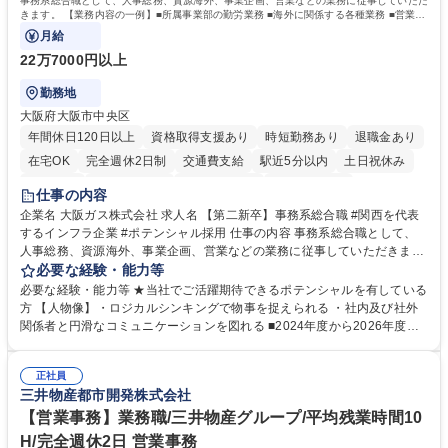
事務系総合職として、人事総務、資源海外、事業企画、営業などの業務に従事していただ
きます。 【業務内容の一例】■所属事業部の勤労業務 ■海外に関係する各種業務 ■営業部
門の企画スタッフ、ルート営業
月給
22万7000円以上
勤務地
大阪府大阪市中央区
年間休日120日以上
資格取得支援あり
時短勤務あり
退職金あり
在宅OK
完全週休2日制
交通費支給
駅近5分以内
土日祝休み
服装自由
第二新卒歓迎
寮・社宅あり
食事補助あり
仕事の内容
企業名 大阪ガス株式会社 求人名 【第二新卒】事務系総合職 #関西を代表
するインフラ企業 #ポテンシャル採用 仕事の内容 事務系総合職として、
人事総務、資源海外、事業企画、営業などの業務に従事していただきま
す。 【業務内容の一例】■所属事業部の勤労業務 ■海外に関係する各種業
必要な経験・能力等
務 ■営業部門の企画スタッフ、ルート営業 【キャリアパス】入社後の配属
必要な経験・能力等 ★当社でご活躍期待できるポテンシャルを有している
ポジションで一定期間ご活躍頂いた後、本人の適性及び将来のキャリアを
方 【人物像】・ロジカルシンキングで物事を捉えられる ・社内及び社外
鑑みてジョブローテーションを行います。 【育成】OJTでの現場育成や研
関係者と円滑なコミュニケーションを図れる ■2024年度から2026年度ま
修カリキュラムを通じて、Daigasグループの業務で必要となる知識につい
での3ヵ年を対象とする「Daigasグループ中期経営計画2026」を策定しま
て学んでいただきます。 募集職種 【第二新卒】事務系総合職 #関西を代
した。https://www.osakagas.co.jp/company/press/pr2024/1777576_564
表するインフラ企業 #ポテンシャル採用
正社員
72.html ■エネルギーセキュリティの不安定化や気候変動による自然災害の
三井物産都市開発株式会社
甚大化など、これまで以上に社会課題解決の重要性が高まっています。
「未来の日常」の創造に向けて持続可能な社会の実現に貢献してまいりま
【営業事務】業務職/三井物産グループ/平均残業時間10
す。 学歴・資格 学歴：大学院 大学 語学力： 資格：
H/完全週休2日 営業事務