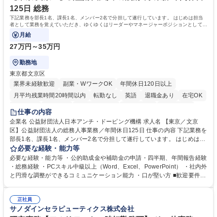
キャリアを築きたい」という前向きな意欲と挑戦を全力で応援します。 学
125日 総務
歴・資格 学歴：大学院 大学 高専 短大 専修学校 高校 語学力： 資格：日商
下記業務を部長1名、課長1名、メンバー2名で分担して遂行しています。 はじめは担当
簿記検定1級 日商簿記検定2級 日商簿記検定3級
者として業務を覚えていただき、ゆくゆくはリーダーやマネージャーポジションとして活
躍いただくことを期待しています。
月給
27万円～35万円
勤務地
東京都文京区
業界未経験歓迎
副業・WワークOK
年間休日120日以上
月平均残業時間20時間以内
転勤なし
英語
退職金あり
在宅OK
賞与あり
育休あり
完全週休2日制
交通費支給
土日祝休み
仕事の内容
食事補助あり
企業名 公益財団法人日本アンチ・ドーピング機構 求人名 【東京／文京
区】公益財団法人の総務人事業務／年間休日125日 仕事の内容 下記業務を
部長1名、課長1名、メンバー2名で分担して遂行しています。 はじめは担
当者として業務を覚えていただき、ゆくゆくはリーダーやマネージャーポ
必要な経験・能力等
ジションとして活躍いただくことを期待しています。 【総務・人事グルー
必要な経験・能力等 ・公的助成金や補助金の申請・四半期、年間報告経験
プの業務内容】 ・人事制度関連 ・採用活動 ・教育研修の企画、実行 ・勤
・総務経験 ・PCスキル中級以上（Word、Excel、PowerPoint） ・社内外
怠管理 ・官公庁への各種提出 ・法定の会議運営（評議員会、理事会） ・
と円滑な調整ができるコミュニケーション能力 ・口が堅い方 ■歓迎要件
コンプライアンス ・内部規程やルールの管理、整備、文書管理 ・契約関
・採用業務経験 ・英語に抵抗がない方 ・営業経験 学歴・資格 学歴：大学
連 ・衛生管理 ・防災関連・公的助成金の管理・オフィス、ファシリティ
院 大学 高専 短大 専修学校 高校 語学力： 資格：
管理 ・福利厚生関連 ・職員からの問合せ、相談対応 ・その他日常の総務
正社員
サノダインセラピューティクス株式会社
業務全般 募集職種 【東京／文京区】公益財団法人の総務人事業務／年間