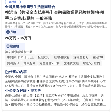
想定です。 募集職種 未経験歓迎【経理/みなとみらい】プライム上場/残業
正社員
当し、3～5年をかけて月次決算・四半期決算・開示資料作成補助などへス
全国共済神奈川県生活協同組合
ほぼなし/年休123日
テップアップできます。また、残業は通常月ほぼなく、決算月でも10時間
未満のため、無理なく経理として専門性を身につけられる環境です。 学
横浜市【共済金支払事務】金融保険業界経験歓迎/各種
歴・資格 学歴：大学院 大学 高専 短大 専修学校 高校 語学力： 資格：日商
手当充実/転勤無 一般事務
簿記検定1級 日商簿記検定2級
共済事業を行っている当社にて、共済金支払事務をお任せいたします。共済金請求書類の
受付・内容確認・審査・データ入力のほか、加入者様や医療機関等からの問い合わせ電話
対応や書類発送等を担当します。
月給
26万円～35万円
勤務地
神奈川県横浜市中区
年間休日120日以上
転勤なし
経験者歓迎
退職金あり
在宅OK
賞与あり
育休あり
完全週休2日制
交通費支給
駅近5分以内
土日祝休み
仕事の内容
企業名 全国共済神奈川県生活協同組合 求人名 横浜市【共済金支払事務】
金融保険業界経験歓迎/各種手当充実/転勤無 仕事の内容 共済事業を行って
いる当社にて、共済金支払事務をお任せいたします。共済金請求書類の受
付・内容確認・審査・データ入力のほか、加入者様や医療機関等からの問
必要な経験・能力等
い合わせ電話対応や書類発送等を担当します。 ■共済金請求書類の受付、
必要な経験・能力等 【必須】電話応対を伴う事務経験、および保険・共
内容確認、および共済金支払に関する審査・事務処理業務全般を担当 ■専
済・金融業界での実務経験をお持ちの方（2～4年程度）【尚可】生命保
用システムへのデータ入力、各種必要書類の作成・発送作業 ■加入者様や
険・損害保険・共済での勤務経験、事故受付や保険金・給付金支払業務経
医療機関等からの各種問い合わせに対する丁寧かつ迅速な電話応対 ■現場
験がある方 【求める人物像】■相手の立場に立った丁寧な対応ができる方