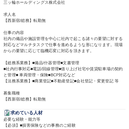
三ッ輪ホールディングス株式会社

求人名

【西新宿/総務】転勤無

仕事の内容

社内の備品や施設管理を中心に社内で起こる諸々の要望に対する
対応などマルチタスクで仕事を進めるような形になります。現場
からの要望に応じて臨機応変に対応を頂きます。

【総務系業務】■備品/什器管理■文書管理

■社内行事対応■電話/回線管理■借り上げ社宅や賃貸駐車場の契約
と管理■ 車両管理・保険■BCP対応など

【法務系業務】■商業登記■不動産登記■会社登記・変更登記 等

募集職種

【西新宿/総務】転勤無
求めている人材
必要な経験・能力等

【必須】■損害保険などの事務のご経験
