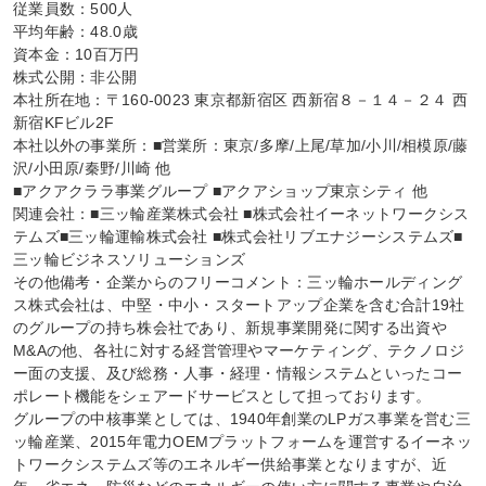
従業員数：500人

平均年齢：48.0歳

資本金：10百万円

株式公開：非公開

本社所在地：〒160-0023 東京都新宿区 西新宿８－１４－２４ 西
新宿KFビル2F

本社以外の事業所：■営業所：東京/多摩/上尾/草加/小川/相模原/藤
沢/小田原/秦野/川崎 他

■アクアクララ事業グループ ■アクアショップ東京シティ 他

関連会社：■三ッ輪産業株式会社 ■株式会社イーネットワークシス
テムズ■三ッ輪運輸株式会社 ■株式会社リブエナジーシステムズ■
三ッ輪ビジネスソリューションズ

その他備考・企業からのフリーコメント：三ッ輪ホールディング
ス株式会社は、中堅・中小・スタートアップ企業を含む合計19社
のグループの持ち株会社であり、新規事業開発に関する出資や
M&Aの他、各社に対する経営管理やマーケティング、テクノロジ
ー面の支援、及び総務・人事・経理・情報システムといったコー
ポレート機能をシェアードサービスとして担っております。

グループの中核事業としては、1940年創業のLPガス事業を営む三
ッ輪産業、2015年電力OEMプラットフォームを運営するイーネッ
トワークシステムズ等のエネルギー供給事業となりますが、近