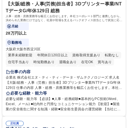
リモート等相談可
自社工場と海外拠点の強固な連携によるワンストップサービスが最大の強
【大阪/総務・人事(労務)担当者】3Dプリンター事業/NT
みです。 学歴・資格 学歴：大学院 大学 語学力：英語 資格：
TデータG/年休129日 総務
人事・総務・庶務業務等を幅広くお任せします。本社コーポレート部門と連携しながら、
決められた業務だけではなく、社員や現場を支えるバックオフィス担当として状況に応じ
て柔軟に対応いただくことを期待します。
月給
28万円以上
勤務地
大阪府大阪市西淀川区
業界未経験歓迎
年間休日120日以上
資格取得支援あり
転勤なし
住宅手当あり
時短勤務あり
退職金あり
在宅OK
賞与あり
完全週休2日制
交通費支給
土日祝休み
服装自由
仕事の内容
企業名 株式会社エヌ・ティ・ティ・データ・ザムテクノロジーズ 求人名
【大阪/総務・人事（労務）担当者】3Dプリンター事業/NTTデータG/年休
129日 仕事の内容 人事・総務・庶務業務等を幅広くお任せします。本社コ
ーポレート部門と連携しながら、決められた業務だけではなく、社員や現
必要な経験・能力等
場を支えるバックオフィス担当として状況に応じて柔軟に対応いただくこ
必要な経験・能力等 【必須】■人事・総務経験■基本的なPC技術(Word、
とを期待します。 【詳細】■入退社手続き、社員情報管理■入社時オリエ
Excel、メール) ■社内外と円滑なコミュニケーション能力 【歓迎】■製造
ンテーションの実施■勤怠・各種申請内容の確認■採用業務のサポート■来
業の安全衛生に関する知識・経験■安全衛生委員会の運営経験 【当社につ
客・電話対応 ■郵便物の受領・発送・管理■オフィス設備・備品管理■建
いて】 ◎設立したばかりの会社であり、一緒に企業を立ち上げ・拡大しよ
物・設備修繕の手配及び業者対応■押印・契約書管理等の庶務業務■安全衛
うという意欲のある方を求めています。 ◎経営に近い立場で幅広くキャリ
生に関する業務等■健康診断、産業医面談、休職・復職手続き等の労務サ
正社員
アが磨けます。 ◎NTTデータグループであり福利厚生は充実しているとと