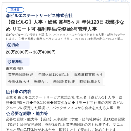
正社員
森ビルエステートサービス株式会社
【森ビルG】人事・総務 賞与5ヶ月 年休120日 残業少な
め リモート可 福利厚生/労務/給与管理人事
森ビルグループの安定した環境で、バックオフィスから会社を支える人事・総務をお任せ
します。 労務と総務の業務をバランスよく担当し、ゆくゆくは制度改定などのコア業務
にも挑戦できる、やりがいある環境です。
月給
26万2000円～36万4000円
勤務地
東京都港区
業界未経験歓迎
年間休日120日以上
資格取得支援あり
介護休暇あり
転勤なし
未経験者歓迎
時短勤務あり
経験者歓迎
退職金あり
在宅OK
賞与あり
育休あり
仕事の内容
完全週休2日制
交通費支給
長期歓迎
駅近5分以内
土日祝休み
企業名 森ビルエステートサービス株式会社 求人名 【森ビルG】人事・総
務◆賞与5ヶ月◆年休120日◆残業少なめ◆リモート可 仕事の内容 森ビル
グループの安定した環境で、バックオフィスから会社を支える人事・総務
をお任せします。 労務と総務の業務をバランスよく担当し、ゆくゆくは制
必要な経験・能力等
度改定などのコア業務にも挑戦できる、やりがいある環境です。 ■勤怠管
必要な経験・能力等 【必須】人事経験（労務・給与社保等）及び総務経験
理、給与計算、社会保険手続き、年末調整等の労務管理全般 ■入退社手続
【歓迎】経理実務経験、簿記3級以上 業界未経験の方も歓迎です。マニュ
き、社内規定の改定や人事制度改定などのコア業務 ■社内イベントの企画
アルと部内OJT体制があるため、即戦力として安心して始められます。