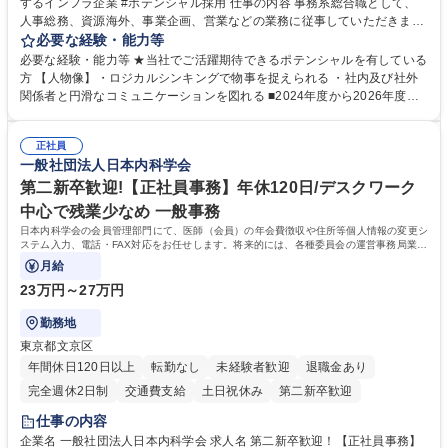
するインフラ企業 #ポテンシャル採用 仕事の内容 事務系総合職として、
人事総務、資源海外、事業企画、営業などの業務に従事していただきま
す。 【業務内容の一例】■所属事業部の勤労業務 ■海外に関係する各種業
必要な経験・能力等
務 ■営業部門の企画スタッフ、ルート営業 【キャリアパス】入社後の配属
必要な経験・能力等 ★当社でご活躍期待できるポテンシャルを有している
ポジションで一定期間ご活躍頂いた後、本人の適性及び将来のキャリアを
方 【人物像】・ロジカルシンキングで物事を捉えられる ・社内及び社外
鑑みてジョブローテーションを行います。 【育成】OJTでの現場育成や研
関係者と円滑なコミュニケーションを図れる ■2024年度から2026年度ま
修カリキュラムを通じて、Daigasグループの業務で必要となる知識につい
での3ヵ年を対象とする「Daigasグループ中期経営計画2026」を策定しま
て学んでいただきます。 募集職種 【第二新卒】事務系総合職 #関西を代
した。https://www.osakagas.co.jp/company/press/pr2024/1777576_564
表するインフラ企業 #ポテンシャル採用
正社員
72.html ■エネルギーセキュリティの不安定化や気候変動による自然災害の
一般社団法人日本内科学会
甚大化など、これまで以上に社会課題解決の重要性が高まっています。
「未来の日常」の創造に向けて持続可能な社会の実現に貢献してまいりま
第二新卒歓迎!【正社員事務】年休120日/デスクワーク
す。 学歴・資格 学歴：大学院 大学 語学力： 資格：
中心で残業少なめ 一般事務
日本内科学会の会員管理部門にて、医師（会員）の年会費徴収や住所等個人情報の変更シ
ステム入力、電話・FAX対応をお任せします。将来的には、各種委員会の運営事務局業務
などにも幅広く携わっていただきます。
月給
23万円～27万円
勤務地
東京都文京区
年間休日120日以上
転勤なし
未経験者歓迎
退職金あり
完全週休2日制
交通費支給
土日祝休み
第二新卒歓迎
仕事の内容
企業名 一般社団法人日本内科学会 求人名 第二新卒歓迎！【正社員事務】