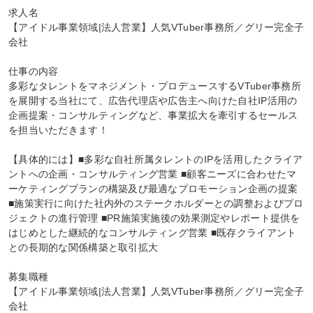
求人名

【アイドル事業領域|法人営業】人気VTuber事務所／グリー完全子
会社

仕事の内容

多彩なタレントをマネジメント・プロデュースするVTuber事務所
を展開する当社にて、広告代理店や広告主へ向けた自社IP活用の
企画提案・コンサルティングなど、事業拡大を牽引するセールス
を担当いただきます！

【具体的には】■多彩な自社所属タレントのIPを活用したクライア
ントへの企画・コンサルティング営業 ■顧客ニーズに合わせたマ
ーケティングプランの構築及び最適なプロモーション企画の提案 
■施策実行に向けた社内外のステークホルダーとの調整およびプロ
ジェクトの進行管理 ■PR施策実施後の効果測定やレポート提供を
はじめとした継続的なコンサルティング営業 ■既存クライアント
との長期的な関係構築と取引拡大

募集職種

【アイドル事業領域|法人営業】人気VTuber事務所／グリー完全子
会社