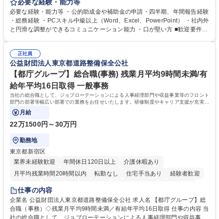
当者として業務を覚えていただき、ゆくゆくはリーダーやマネージャーポ
必要な経験・能力等
ジションとして活躍いただくことを期待しています。 【総務・人事グルー
必要な経験・能力等 ・公的助成金や補助金の申請・四半期、年間報告経験
プの業務内容】 ・人事制度関連 ・採用活動 ・教育研修の企画、実行 ・勤
・総務経験 ・PCスキル中級以上（Word、Excel、PowerPoint） ・社内外
怠管理 ・官公庁への各種提出 ・法定の会議運営（評議員会、理事会） ・
と円滑な調整ができるコミュニケーション能力 ・口が堅い方 ■歓迎要件
コンプライアンス ・内部規程やルールの管理、整備、文書管理 ・契約関
・採用業務経験 ・英語に抵抗がない方 ・営業経験 学歴・資格 学歴：大学
連 ・衛生管理 ・防災関連・公的助成金の管理・オフィス、ファシリティ
院 大学 高専 短大 専修学校 高校 語学力： 資格：
管理 ・福利厚生関連 ・職員からの問合せ、相談対応 ・その他日常の総務
正社員
公益財団法人東京都道路整備保全公社
業務全般 募集職種 【東京／文京区】公益財団法人の総務人事業務／年間
休日125日
【都庁グループ】総合職(事務) 残業月平均9時間未満/有
給年平均16日取得 一般事務
当社の総合職として、ジョブローテーションによる人事経理部門や収益事業等のフロント
部門の部署等幅広い部署での業務をお任せいたします。研修制度やキャリア支援が充実し
ております！ ※下記業務詳細
月給
22万1500円～30万円
勤務地
東京都新宿区
業界未経験歓迎
年間休日120日以上
介護休暇あり
月平均残業時間20時間以内
転勤なし
住宅手当あり
経験者歓迎
研修あり
退職金あり
賞与あり
完全週休2日制
交通費支給
仕事の内容
駅近5分以内
資格取得手当あり
食事補助あり
企業名 公益財団法人東京都道路整備保全公社 求人名 【都庁グループ】総
合職（事務）◇残業月平均9時間未満／有給年平均16日取得 仕事の内容 当
社の総合職として、ジョブローテーションによる人事経理部門や収益事業