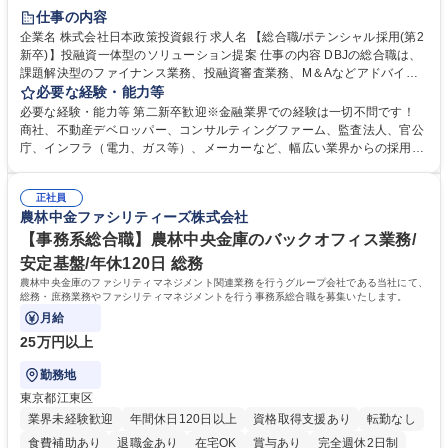
駅近5分以内
土日祝休み
第二新卒歓迎
寮・社宅あり
仕事の内容
食事補助あり
託児所あり
企業名 株式会社日本政策投資銀行 求人名 【総合職/ポテンシャル採用(第2
新卒)】投融資一体型のソリューション提案 仕事の内容 DBJの総合職は、
課題解決型のファイナンス業務、投融資審査業務、M＆Aなどアドバイザ
リー業務、地域戦略企画業務など、多様な業務に精通し、複数の専門性を
必要な経験・能力等
掛け合わせて広く社会に貢献していく職種です。 入社後は、横断的なロー
必要な経験・能力等 第二新卒歓迎※金融業界での経験は一切不問です！
テーションを経て適性や専門性に応じたキャリアを形成していただきま
商社、不動産デベロッパー、コンサルティングファーム、監査法人、官公
す。総合職として入社いただき、下記いずれかの部門でご活躍いただきま
庁、インフラ（電力、ガス等）、メーカーなど、幅広い業界からの採用実
す。※未経験の方に関しては、入行後3ヶ月間の金融の実務を学んでいた
績があります。 ＜求める人物像＞DBJでは、強い社会的使命感をもち、今
だく研修を準備しております。 ・法人RM業務・金融機能業務・コーポレ
後の日本のあり方を俯瞰する総合性と、金融分野のフロンティアを切り拓
ート・ナレッジ業務 ※それぞれの業務内容に関しては、別途その他労働条
正社員
く高い志を併せもった人材を求めています。ポテンシャル採用（第2新
農林中金ファシリティーズ株式会社
件備考欄に記載 募集職種 【総合職/ポテンシャル採用(第2新卒)】投融資一
卒）では、金融業界での経験や知識を問いません。新たな時代を見据え
体型のソリューション提案
て、複雑化する社会課題の解決に向けて先鞭をつける役割を担いたい、と
【事務系総合職】農林中央金庫のバックオフィス業務/
いう気概をお持ちの方を心待ちにしています。 学歴・資格 学歴：大学院
安定基盤/年休120日 総務
大学 語学力： 資格：
農林中央金庫のファシリティマネジメント関連業務を行うグループ会社である当社にて、
総務・庶務業務やファシリティマネジメントを行う事務系総合職を募集いたします。
月給
25万円以上
勤務地
東京都江東区
業界未経験歓迎
年間休日120日以上
資格取得支援あり
転勤なし
食費補助あり
退職金あり
在宅OK
賞与あり
完全週休2日制