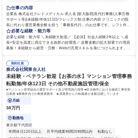
住宅手当あり
退職金あり
在宅OK
賞与あり
完全週休2日制
仕事の内容
交通費支給
駅近5分以内
土日祝休み
昼食補助あり
企業名 株式会社クレドメディカル 求人名 [新大阪/院長代行事務(人事労務
サポート等)]未経験/年休123日/フレックス制 仕事の内容 クリニックの院
長に代わり運営業務全般を担う「事務長代行」のお仕事です。シフト作成
や経費処理、採用・HP管理などバックオフィス全般を企画サポート。丁
必要な経験・能力等
寧な実務対応で現場を支え、専門スキルを構築できます。 当社の開業医支
必要な経験・能力等 ＼未経験大歓迎／ 【必須】社会人経験2年以上 ＼成
援のコンサルタントと連携し、開業後クリニックのバックオフィス全般を
長×安定を高度に両立できる抜群の好環境／ 反響多数の拡大部署での増員
担当します。 ＼具体的には／ ■スタッフのシフト作成、日々の経費処理 ■
募集！未経験から経営・労務・Webの汎用スキルを身につけられます。初
求人原稿の作成や労務サポート、Webサイトの更新管理等 社内でしっか
年度想定年収400万円以上スタートで確実なステップアップが可能！年間
り業務設計を行い手厚いOJTもあるため未経験から安心してスタート可能
休日123日（完全土日祝休）、残業月平均10時間、フレックス制と働きや
です。基本は社内勤務でクリニック訪問はほとんどありません。 募集職種
契約社員
すさも抜群。転勤なしの新大阪本社勤務で、安定した事業基盤のもと腰を
株式会社関東合人社
[新大阪/院長代行事務(人事労務サポート等)]未経験/年休123日/フレックス
据えて長期的キャリアを構築できます。 学歴・資格 学歴：大学院 大学 語
制
学力： 資格：
未経験・ベテラン歓迎【お茶の水】マンション管理事務
転勤無/年休123日 その他不動産施設管理/保全
■マンション管理組合の運営サポート及び管理員の指導 ■担当物件における修繕工事等受
注業務 ■事務所内での事務業務等 ★異業界からの転職者が多数活躍しています
月給
38万円
勤務地
東京都千代田区
年間休日120日以上
月平均残業時間20時間以内
転勤なし