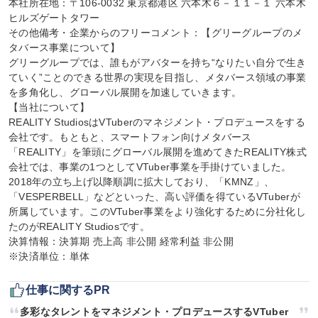
本社所在地：〒106-0032 東京都港区 六本木６－１１－１ 六本木
ヒルズゲートタワー

その他備考・企業からのフリーコメント：【グリーグループのメ
タバース事業について】

グリーグループでは、誰もがアバターを持ち“なりたい自分で生き
ていく”ことのできる世界の実現を目指し、メタバース領域の事業
を多角化し、グローバル展開を加速していきます。

【当社について】

REALITY StudiosはVTuberのマネジメント・プロデュースをする
会社です。もともと、スマートフォン向けメタバース
「REALITY」を筆頭にグローバル展開を進めてきたREALITY株式
会社では、事業の1つとしてVTuber事業を手掛けていました。
2018年の立ち上げ以降順調に拡大しており、「KMNZ」、
「VESPERBELL」などといった、高い評価を得ているVTuberが
所属しています。このVTuber事業をより強化するために分社化し
たのがREALITY Studiosです。

決算情報：決算期 売上高 非公開 経常利益 非公開

※決済単位：単体
仕事に関するPR
多彩なタレントをマネジメント・プロデュースするVTuber