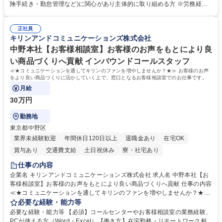
します。ご経験に応じて、休職者管理など、幅広く経験を積んでいただき
険手続き・勤怠管理など)に関心があり主体的に取り組める方 ※労務経験
ます。 ・将来的な広がり：総務・採用・教育・税務対応・経営企画等。
者は早期にご活躍いただけます。 ■チームで仕事を推進できる方■将来は
★メンバーがマンツーマンで丁寧に教えるため、ご経験が浅くても安心！
マネジメント職として活躍したい 【尚可】■人事、労務、採用、教育業務
幅広く経験を積みたい意欲がある方に最適な環境です。 募集職種 【総
正社員
のご経験 ■労務管理（給与計算・社会保険手続き・勤怠管理など）の経験
キリンアンドコミュニケーションズ株式会社
務・人事】未経験歓迎/日立グループ/組織運営を支えるゼネラリストを目
■衛生管理者の資格をお持ちの方 学歴・資格 学歴：大学院 大学 高専 短大
指す
専修学校 高校 語学力： 資格：
中野本社【お客様相談室】お客様のお声をもとにより良
い商品づくりへ貢献 インバウンドコールスタッフ
≪★コミュニケーションを通してキリンのファンを増やしませんか？★≫ お客様のお声
をより良い商品づくりに活かしていく上で、窓口となるお客様相談室でのお仕事です。
月給
30万円
勤務地
東京都中野区
業界未経験歓迎
年間休日120日以上
退職金あり
在宅OK
賞与あり
交通費支給
土日祝休み
寮・社宅あり
仕事の内容
企業名 キリンアンドコミュニケーションズ株式会社 求人名 中野本社【お
客様相談室】お客様のお声をもとにより良い商品づくりへ貢献 仕事の内容
≪★コミュニケーションを通してキリンのファンを増やしませんか？★≫
お客様のお声をより良い商品づくりに活かしていく上で、窓口となるお客
必要な経験・能力等
様相談室でのお仕事です。 日々お客様からいただくキリングループへのご
必要な経験・能力等 【必須】コールセンターやお客様相談室の業務経験、
意見を、企業活動に活かしています。お客様からの声に迅速かつ誠意をも
PCが使える方（Word・Excel）【働き方】在宅勤務・リモートワーク相