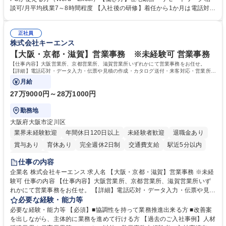
って対応、情報提供するとともにグループ内活動に反映しています。 【具
談可/月平均残業7～8時間程度 【入社後の研修】着任から1か月は電話対応
体的には】電話応対、メール、お手紙対応、ご指摘品調査報告書作成、有
のOJTを中心に実施し、電話対応に慣れた段階でメール・手紙のOJTを実
人チャットボット対応など。 【1日の対応件数】■電話：月間一人当たり
施する予定です。独り立ち以降もしっかりフォローする体制を整えていま
平均100件前後■メール・手紙：同上40件前後 募集職種 中野本社【お客様
正社員
すのでご安心ください。 【当社について】キリングループの広報機能を担
株式会社キーエンス
相談室】お客様のお声をもとにより良い商品づくりへ貢献
う会社として、お客様との出会いを大切にし、磨き上げたホスピタリティ
を込めてコミュニケーションをとりながら広報関連業務を行っておりま
【大阪・京都・滋賀】営業事務 ※未経験可 営業事務
す。 学歴・資格 学歴：大学院 大学 高専 短大 専修学校 高校 語学力： 資
【仕事内容】大阪営業所、京都営業所、滋賀営業所いずれかにて営業事務をお任せ。
格：
【詳細】電話応対・データ入力・伝票や見積の作成・カタログ送付・来客対応・営業所内
で発生する事務業務や業務改善をお任せ。
月給
27万9000円～28万1000円
勤務地
大阪府大阪市淀川区
業界未経験歓迎
年間休日120日以上
未経験者歓迎
退職金あり
賞与あり
育休あり
完全週休2日制
交通費支給
駅近5分以内
土日祝休み
仕事の内容
企業名 株式会社キーエンス 求人名 【大阪・京都・滋賀】営業事務 ※未経
験可 仕事の内容 【仕事内容】大阪営業所、京都営業所、滋賀営業所いず
れかにて営業事務をお任せ。 【詳細】電話応対・データ入力・伝票や見積
の作成・カタログ送付・来客対応・営業所内で発生する事務業務や業務改
必要な経験・能力等
善をお任せ。 【教育制度】ご入社後、育成担当とペアになりながらOJTに
必要な経験・能力等 【必須】■協調性を持って業務推進出来る方 ■改善案
て業務を覚えていただくことが可能です。業務システムがきちんと構築さ
を出しながら、主体的に業務を進めて行ける方 【過去のご入社事例】人材