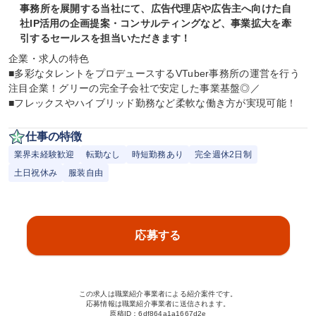
事務所を展開する当社にて、広告代理店や広告主へ向けた自
社IP活用の企画提案・コンサルティングなど、事業拡大を牽
引するセールスを担当いただきます！
企業・求人の特色

■多彩なタレントをプロデュースするVTuber事務所の運営を行う
注目企業！グリーの完全子会社で安定した事業基盤◎／

■フレックスやハイブリッド勤務など柔軟な働き方が実現可能！
仕事の特徴
業界未経験歓迎
転勤なし
時短勤務あり
完全週休2日制
土日祝休み
服装自由
応募する
この求人は職業紹介事業者による紹介案件です。
応募情報は職業紹介事業者に送信されます。
原稿ID：
6df864a1a1667d2e