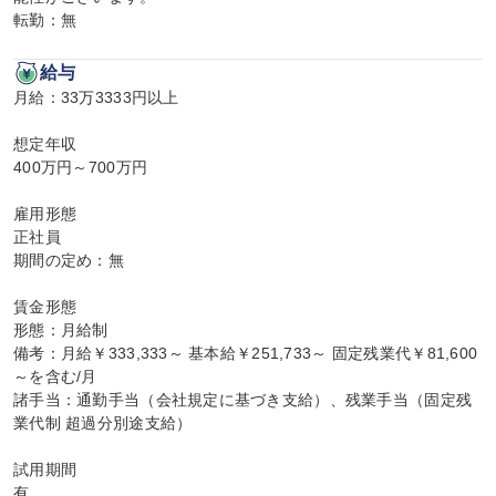
転勤：無
給与
月給：33万3333円以上

想定年収

400万円～700万円

雇用形態

正社員

期間の定め：無

賃金形態

形態：月給制

備考：月給￥333,333～ 基本給￥251,733～ 固定残業代￥81,600
～を含む/月

諸手当：通勤手当（会社規定に基づき支給）、残業手当（固定残
業代制 超過分別途支給）

試用期間

有
