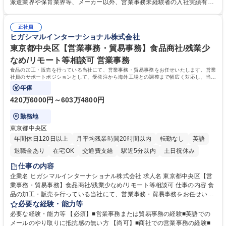
れているため、スムーズに仕事に慣れることができる環境です。また、
派遣業界や保育業界等、メーカー以外、営業事務未経験者の入社実績有
「チームで成果を出す文化」があり、良いやり方を積極的に共有しながら
【当社の事務職について】単なる事務ではなく主体性を発揮したサポート
常に改善を目指す風土のため、安心して業務に取り組んでいただけます。
により、キーエンスの付加価値向上に貢献します。ベースの定型業務に加
募集職種 【大阪・京都・滋賀】営業事務 ※未経験可
正社員
えて、お客様や社員の状況に合わせ、能動的なサポート、改善の動きも期
ヒガシマルインターナショナル株式会社
待され。組織を支えるスペシャリストとして、チームに貢献し、結果的に
社員から頼られる存在になることができます。平均19:30の退勤以降の業
東京都中央区【営業事務・貿易事務】食品商社/残業少
務の持ち帰りも禁止されており、メリハリのある働き方となります。 学
なめ/リモート等相談可 営業事務
歴・資格 学歴：大学院 大学 高専 短大 語学力： 資格：
食品の加工・販売を行っている当社にて、営業事務・貿易事務をお任せいたします。営業
社員のサポートポジションとして、受発注から海外工場との調整まで幅広く対応し、当社
事業の根幹を支えていただきます。
年俸
420万6000円～603万4800円
勤務地
東京都中央区
年間休日120日以上
月平均残業時間20時間以内
転勤なし
英語
退職金あり
在宅OK
交通費支給
駅近5分以内
土日祝休み
仕事の内容
企業名 ヒガシマルインターナショナル株式会社 求人名 東京都中央区【営
業事務・貿易事務】食品商社/残業少なめ/リモート等相談可 仕事の内容 食
品の加工・販売を行っている当社にて、営業事務・貿易事務をお任せいた
します。営業社員のサポートポジションとして、受発注から海外工場との
必要な経験・能力等
調整まで幅広く対応し、当社事業の根幹を支えていただきます。 ■受発注
必要な経験・能力等 【必須】■営業事務または貿易事務の経験■英語での
業務、請求書発行 ■海外工場とのスケジュール調整 ■在庫管理 ■輸入書類
メールのやり取りに抵抗感の無い方 【尚可】■商社での営業事務の経験■