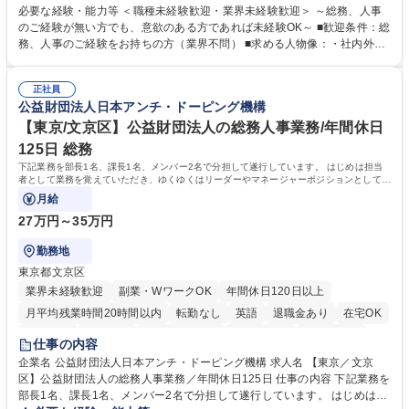
・採用・教育研修 ・福利厚生運用 など ※基本的には事務所勤務ですが、
必要な経験・能力等 ＜職種未経験歓迎・業界未経験歓迎＞ ～総務、人事
採用や教育等の業務内容により、関西圏以外への日帰り・宿泊を伴う国内
のご経験が無い方でも、意欲のある方であれば未経験OK～ ■歓迎条件：総
出張もございます。 ※担当業務を持ちつつ、お互いに助け合いながら、総
務、人事のご経験をお持ちの方（業界不問） ■求める人物像：・社内外の
務部という組織として協力しながら進める体制です。 募集職種 【大阪】
関係各部門との調整を率先して行い、業務を円滑に遂行できる協調性やコ
総務人事＜未経験歓迎＞◇三菱電機G・社会インフラを支える/年休127日
ミュニケーション能力を持っている方 ・人事総務領域に興味がありゼネラ
正社員
リスト志向をお持ちの方 学歴・資格 学歴：大学院 大学 語学力： 資格：
公益財団法人日本アンチ・ドーピング機構
【東京/文京区】公益財団法人の総務人事業務/年間休日
125日 総務
下記業務を部長1名、課長1名、メンバー2名で分担して遂行しています。 はじめは担当
者として業務を覚えていただき、ゆくゆくはリーダーやマネージャーポジションとして活
躍いただくことを期待しています。
月給
27万円～35万円
勤務地
東京都文京区
業界未経験歓迎
副業・WワークOK
年間休日120日以上
月平均残業時間20時間以内
転勤なし
英語
退職金あり
在宅OK
賞与あり
育休あり
完全週休2日制
交通費支給
土日祝休み
仕事の内容
食事補助あり
企業名 公益財団法人日本アンチ・ドーピング機構 求人名 【東京／文京
区】公益財団法人の総務人事業務／年間休日125日 仕事の内容 下記業務を
部長1名、課長1名、メンバー2名で分担して遂行しています。 はじめは担