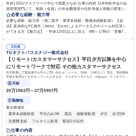
年休120日/デスクワーク中心で残業少なめ 仕事の内容 日本内科学会の会
員管理部門にて、医師（会員）の年会費徴収や住所等個人情報の変更シス
テム入力、電話・FAX対応をお任せします。将来的には、各種委員会の運
必要な経験・能力等
営事務局業務などにも幅広く携わっていただきます。 【会員管理・データ
必要な経験・能力等 《第二新卒・業界未経験・職種未経験歓迎》 【必
入力業務】 ・医師（会員）の住所変更、個人情報のシステム登録・更新
須】基本的なPC操作（Word、Excelによるデータ入力やメール対応等）
・年会費の徴収管理や入金データの照合確認 【問い合わせ対応】 ・会員
ができる方 【魅力点】 ・年休120日以上に加え、9時～17時の「実働7時
（医師）からの電話、FAX、ネット申請に伴う相談受付 ・複雑な案件のへ
間勤務」で残業も少なくワークライフバランスは抜群です。 【将来的な業
のエスカレーション・連携対応 募集職種 第二新卒歓迎！【正社員事務】
務（各種委員会運営）】 ・学会内における各種委員会のスケジュール調
年休120日/デスクワーク中心で残業少なめ
正社員
整、資料作成、当日の運営サポート 学歴・資格 学歴：大学院 大学 語学
TGオクトパスエナジー株式会社
力： 資格：
【リモート/カスタマーサクセス】平日夕方以降を中心
にリモートワークで対応 その他カスタマーサクセス
在宅勤務にて緊急案件を中心に問い合わせ（メール、SMS、LINEなど）対応、契約開始
手続き処理などを行なっていただきます。カスタマーサクセス（Digiops：デジオプス）
と運用構築の業務となります。
月給
29万1582円～37万4957円
勤務地
東京都港区
業界未経験歓迎
平日のみOK
英語
経験者歓迎
夕方
在宅OK
交通費支給
フルタイム歓迎
駅近5分以内
仕事の内容