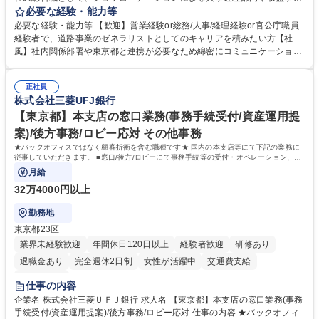
等のフロント部門の部署等幅広い部署での業務をお任せいたします。研修
必要な経験・能力等
制度やキャリア支援が充実しております！ ※下記業務詳細 【業務詳細】■
必要な経験・能力等 【歓迎】営業経験or総務/人事/経理経験or官公庁職員
管理部門：広報、人事、経理など当公社の運営に係る管理業務 ■収益部
経験者で、道路事業のゼネラリストとしてのキャリアを積みたい方【社
門：駐車場の新規開拓、管理運営、新宿駅西口広場の「イベントコーナ
風】社内関係部署や東京都と連携が必要なため綿密にコミュニケーション
ー」などの管理運営 ■道路部門：整備の急がれる骨格幹線道路や木造住宅
を図っています。 【業務の魅力】■幅広く携われる：総合職（事務）で
密集地域の特定整備路線の用地取得、道路に関する普及啓発事業、都内の
は、駐車場の管理運営や道路用地の取得、公益財団法人の中枢を担う管理
道路施設や道路工事現場の見学ツアー事業 ※入社後は上記いずれかの部門
正社員
部門など多岐に渡る業務を経験できます。 ■様々なプロジェクト：駐車場
株式会社三菱UFJ銀行
へ配属。※業務内容変更の範囲：会社の定める業務 募集職種 【都庁グル
事業の他、新宿駅西口広場内に設置された照明を兼ねた広告「ブライトサ
ープ】総合職（事務）◇残業月平均9時間未満／有給年平均16日取得
イン」の管理運営を行うなど、事業収益を生み出す活動を積極的に行って
【東京都】本支店の窓口業務(事務手続受付/資産運用提
います。 学歴・資格 学歴：大学院 大学 高専 短大 専修学校 高校 語学力：
案)/後方事務/ロビー応対 その他事務
資格：
★バックオフィスではなく顧客折衝を含む職種です★ 国内の本支店等にて下記の業務に
従事していただきます。 ■窓口/後方/ロビーにて事務手続等の受付・オペレーション、お
客様対応
月給
32万4000円以上
勤務地
東京都23区
業界未経験歓迎
年間休日120日以上
経験者歓迎
研修あり
退職金あり
完全週休2日制
女性が活躍中
交通費支給
土日祝休み
仕事の内容
企業名 株式会社三菱ＵＦＪ銀行 求人名 【東京都】本支店の窓口業務(事務
手続受付/資産運用提案)/後方事務/ロビー応対 仕事の内容 ★バックオフィ