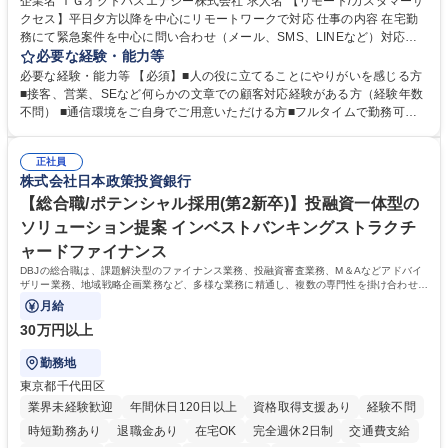
企業名 ＴＧオクトパスエナジー株式会社 求人名 【リモート/カスタマーサ
クセス】平日夕方以降を中心にリモートワークで対応 仕事の内容 在宅勤
務にて緊急案件を中心に問い合わせ（メール、SMS、LINEなど）対応、
契約開始手続き処理などを行なっていただきます。カスタマーサクセス
必要な経験・能力等
（Digiops：デジオプス）と運用構築の業務となります。 ■お問い合わせ
必要な経験・能力等 【必須】■人の役に立てることにやりがいを感じる方
対応業務全般（システム入力、契約手続き含む） ■デジタルコミュニケー
■接客、営業、SEなど何らかの文章での顧客対応経験がある方（経験年数
ションツール（メール、SMS、LINE等）を使用 ■お客様のニーズに応じた
不問） ■通信環境をご自身でご用意いただける方■フルタイムで勤務可能
新プラン案内やトラブル対応 ■土日祝は主にメールでの対応、緊急度の高
な方 ※土日祝は1名体制となるため一人の環境で責任を持って業務を行っ
い問い合わせを優先 ■緊急時の電話対応 エネルギー×Tech！お客様に寄り
ていただける方【歓迎要件】■再生可能エネルギーを世の中に広め地球環
添ってサービス提供できることが魅力 募集職種 【リモート/カスタマーサ
正社員
境に貢献したい■改善提案や改善アクション等新しいことに意欲がある方
株式会社日本政策投資銀行
クセス】平日夕方以降を中心にリモートワークで対応
【英語（語学力）】■翻訳ツールを用い英語でコミュニケーションをとる
ことに抵抗がない方■英語は話せなくても問題はありませんが、英語が話
【総合職/ポテンシャル採用(第2新卒)】投融資一体型の
せますと、よりチャンスが広がります。※日本語がネイティブレベル必須
ソリューション提案 インベストバンキングストラクチ
学歴・資格 学歴：大学院 大学 高専 短大 専修学校 高校 語学力： 資格：
ャードファイナンス
DBJの総合職は、課題解決型のファイナンス業務、投融資審査業務、M＆Aなどアドバイ
ザリー業務、地域戦略企画業務など、多様な業務に精通し、複数の専門性を掛け合わせて
広く社会に貢献していく職種です。
月給
30万円以上
勤務地
東京都千代田区
業界未経験歓迎
年間休日120日以上
資格取得支援あり
経験不問
時短勤務あり
退職金あり
在宅OK
完全週休2日制
交通費支給