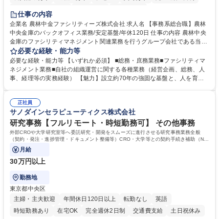
インセンティブあり
交通費支給
土日祝休み
仕事の内容
企業名 農林中金ファシリティーズ株式会社 求人名 【事務系総合職】農林
中央金庫のバックオフィス業務/安定基盤/年休120日 仕事の内容 農林中央
金庫のファシリティマネジメント関連業務を行うグループ会社である当社
にて、総務・庶務業務やファシリティマネジメントを行う事務系総合職を
必要な経験・能力等
募集いたします。 ■総務・庶務業務：外部委託先（外注先）や契約書の管
必要な経験・能力等 【いずれか必須】 ■総務・庶務業務■ファシリティマ
理、総務部門での管理業務、会計管理や決算業務、印刷物等の制作管理等
ネジメント業務■自社の組織運営に関する各種業務（経営企画、総務、人
※親会社である農林中央金庫から受託した総務庶務業務 ■ファシリティマ
事、経理等の実務経験） 【魅力】設立約70年の強固な基盤と、人を育て
ネジメント業務 農林中央金庫の店舗移転、レイアウト変更等のオフィス環
る「ホワイト」な就業環境 特徴: 1956年設立の農林中央金庫100%出資会
境構築、ビル管理・設備管理、警備、車両運行管理等 ■自社の組織運営に
社。充実した福利厚生と、ワークライフバランスの整った環境がありま
関する各種業務（経営企画、総務、人事、経理等） 募集職種 【事務系総
正社員
す。 また、業務がしっかりと基準化されており、中途入社でも質問しやす
サノダインセラピューティクス株式会社
合職】農林中央金庫のバックオフィス業務/安定基盤/年休120日
く馴染みやすい和やかな社風です。さらに、簿記やファシリティマネジャ
ーなどの資格取得に向けた費用負担や報奨金制度が非常に手厚く、成長で
研究事務【フルリモート・時短勤務可】 その他事務
きる環境です。 学歴・資格 学歴：大学院 大学 高専 短大 語学力： 資格：
外部CROや大学研究室等へ委託研究・開発をスムーズに進行させる研究事務業務全般
日商簿記検定2級
（契約・発注・進捗管理・ドキュメント整備等）CRO・大学等との契約手続き補助（ND
A・委託・共同研究契約等の進行・記録管理）
月給
30万円以上
勤務地
東京都中央区
主婦・主夫歓迎
年間休日120日以上
転勤なし
英語
時短勤務あり
在宅OK
完全週休2日制
交通費支給
土日祝休み