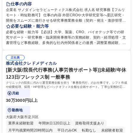
仕事の内容
企業名 サノダインセラピューティクス株式会社 求人名 研究事務【フルリ
モート・時短勤務可】 仕事の内容 外部CROや大学研究室等へ委託研究・
開発をスムーズに進行させる研究事務業務全般（契約・発注・進捗管理・
ドキュメント整備等）CRO・大学等との契約手続き補助（NDA・委託・
必要な経験・能力等
共同研究契約等の進行・記録管理） ■見積取得、発注、検収、請求処理等
必要な経験・能力等 【必須】大学、製薬、CRO、バイオテック等での研
の事務手続き ■委託先との定例会議の調整・アジェンダ準備・議事録作成
究サポート・研究事務・臨床開発事務等の実務経験、契約・経理処理・文
■研究報告書、試験関連資料、SOP等の整備・版管理・保管 ■研究開発の
書管理など事務経験、多角的な社内外関係者との連携・調整業務経験、基
進捗・タイムライン・予算執行管理サポート ■AMED等公的研究費の申
本的なPCスキル 【尚可】 ■URA経験または産学連携・研究費管理の経験
請・報告書類作成補助および経費管理 ■社内外関係者との連絡調整・その
■AMED等の公的研究費の申請・執行管理経験 ■英語での文書読解・メー
他研究開発に関わる総務・庶務 募集職種 研究事務【フルリモート・時短
正社員
ル対応力 【働き方について】フルリモートやハイブリッド勤務、時短勤務
株式会社クレドメディカル
勤務可】
など個々のライフスタイルに応じた柔軟な働き方が可能です。育児や介護
[新大阪/院長代行事務(人事労務サポート等)]未経験/年休
との両立も応援します。 学歴・資格 学歴：大学院 大学 語学力： 資格：
123日/フレックス制 一般事務
クリニックの院長に代わり運営業務全般を担う「事務長代行」のお仕事です。シフト作成
や経費処理、採用・HP管理などバックオフィス全般を企画サポート。丁寧な実務対応で
現場を支え、専門スキルを構築できます。
月給
30万3000円以上
勤務地
大阪府大阪市淀川区
業界未経験歓迎
年間休日120日以上
資格取得支援あり
月平均残業時間20時間以内
平日のみOK
転勤なし
未経験者歓迎