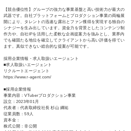
【競合優位性】グループの強力な事業基盤と高い技術力が最大の
武器です。自社プラットフォームとプロダクション事業の両輪展
開により、タレントの迅速な露出とファン獲得を実現する独自の
シナジーを生み出しています。資金力を背景としたコンテンツ制
作力や、自社IPを活用した柔軟な企画提案力を強みとし、業界内
でも確固たる地位を確立してクライアントから高い評価を得てい
ます。真似できない総合的な提案が可能です。

採用企業情報・求人取扱いエージェント

■求人取扱いエージェント

リクルートエージェント

https://www.r-agent.com/

■採用企業情報

事業内容：VTuberプロダクション事業

設立：2023年01月

代表者：代表取締役社長 杉山 綱祐

従業員数：59人

資本金：

株式公開：非公開
