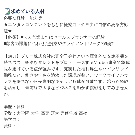
求めている人材
必要な経験・能力等

★エンタメコンテンツをもとに提案力・企画力に自信のある方歓
迎★

【必須】■法人営業またはセールスプランナーの経験

■顧客の課題に合わせた提案やクライアントワークの経験

【魅力】グリー株式会社の完全子会社という圧倒的な安定基盤を
持ちつつ、多彩なタレントをプロデュースするVTuber事業で急成
長を遂げている点が強みです。充実した福利厚生やハイブリッド
勤務など、働きやすさを追求した環境が整い、ワークライフバラ
ンスを保ちながら長期的なキャリア形成が可能です。培った経験
を活かし、最前線で大きなビジネスを動かす挑戦をしてみません
か。

学歴・資格

学歴：大学院 大学 高専 短大 専修学校 高校

語学力：

資格：