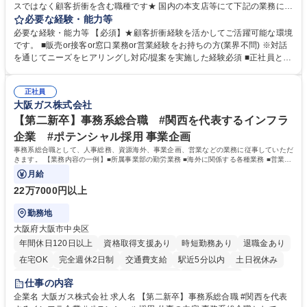
スではなく顧客折衝を含む職種です★ 国内の本支店等にて下記の業務に従
事していただきます。 ■窓口/後方/ロビーにて事務手続等の受付・オペレ
必要な経験・能力等
ーション、お客様対応 ■窓口にて、ご来店された個人のお客様に対して金
必要な経験・能力等 【必須】★顧客折衝経験を活かしてご活躍可能な環境
融商品のご提案 ■効率的な事務運用の検討・構築等 ≪業務紹介：ご応募前
です。 ■販売or接客or窓口業務or営業経験をお持ちの方(業界不問) ※対話
に必ずご覧ください≫ ※記事 https://www.mysite.bk.mufg.jp/career/circle/
を通じてニーズをヒアリングし対応/提案を実施した経験必須 ■正社員とし
article17/ ※動画 https://youtu.be/H-S7HaJqqbg 募集職種 【東京都】本支
ての就業経験1年以上 【歓迎】■金融業界での就業経験■銀行での預金為替
店の窓口業務(事務手続受付/資産運用提案)/後方事務/ロビー応対
事務経験 ■金融商品の提案・販売経験 ≪魅力≫研修やOJT環境が整ってい
正社員
るので安心して入行いただけます。 幅広いキャリアの選択肢があり、公募
大阪ガス株式会社
や社内副業等を活用し、 一人ひとりが挑戦できるカルチャーが浸透してい
ます。 学歴・資格 学歴：大学院 大学 高専 短大 専修学校 高校 語学力：
【第二新卒】事務系総合職 #関西を代表するインフラ
資格：
企業 #ポテンシャル採用 事業企画
事務系総合職として、人事総務、資源海外、事業企画、営業などの業務に従事していただ
きます。 【業務内容の一例】■所属事業部の勤労業務 ■海外に関係する各種業務 ■営業部
門の企画スタッフ、ルート営業
月給
22万7000円以上
勤務地
大阪府大阪市中央区
年間休日120日以上
資格取得支援あり
時短勤務あり
退職金あり
在宅OK
完全週休2日制
交通費支給
駅近5分以内
土日祝休み
服装自由
第二新卒歓迎
寮・社宅あり
食事補助あり
仕事の内容
企業名 大阪ガス株式会社 求人名 【第二新卒】事務系総合職 #関西を代表