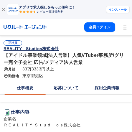
アプリで求人探しをもっと便利に！
インストール
レビュー高評価
無料
会員ログイン
正社員
REALITY Studios株式会社
【アイドル事業領域|法人営業】人気VTuber事務所/グリ
ー完全子会社 広告/メディア法人営業
33万3333円以上
月給
東京都港区
勤務地
仕事概要
応募について
採用企業情報
仕事内容
企業名

ＲＥＡＬＩＴＹ Ｓｔｕｄｉｏｓ株式会社
