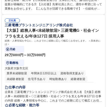
必要な経験・能力等 【◎未経験歓迎◎】 主体的に考え、論理的な説明・
発揮できる環境を整えるために、毎日のメンテナンスや維持管理に加え、
提案が積極的にできる方 【入社後】先輩社員と共に、適性や希望に沿って
新たな施策検討を積極的に行っていただき、会社全体を巻き込み課題解決
業務をお任せします。 【こんな方が活躍できる職種です】 ・仕組化が好
を推進。 ・オフィス運営：執務環境の整備・物品管理・社内規定整備/改
き/得意・協働の姿勢を持っている・優先順位付け、マルチタスクが得意・
善・イベント企画/運営・非常時の対応 など、本人の希望や適性によって
様々な立場で物事を考えられる・定型業務だけでなく突発的な出来事にも
幅広い業務の体得が可能で、多様なキャリアパスを描くことも可能です。
正社員
対処できる・新しいことに興味関心がある 【魅力】■自己啓発支援：資格
三菱電機プラントエンジニアリング株式会社
募集職種 【総務】未経験歓迎◎/リモート可/世界で唯一の事業/福利厚生◎/
取得や通信教育など費用の80%（年間25万円まで）を補助 ■住宅手当：家
再雇用有
賃の50%（月額7万円まで）を補助 学歴・資格 学歴：大学院 大学 語学
【大阪】総務人事<未経験歓迎> 三菱電機G・社会イン
力： 資格：
フラを支える/年休127日 採用人事
総務・人事領域を中心に、これまでのご経験に応じて幅広くお任せします。 ＜具体的に
は＞
月給
29万5000円～33万5000円
勤務地
大阪府大阪市北区
業界未経験歓迎
年間休日120日以上
資格取得支援あり
未経験者歓迎
住宅手当あり
時短勤務あり
経験者歓迎
退職金あり
在宅OK
賞与あり
完全週休2日制
交通費支給
仕事の内容
駅近5分以内
土日祝休み
服装自由
寮・社宅あり
食事補助あり
企業名 三菱電機プラントエンジニアリング株式会社 求人名 【大阪】総務
人事＜未経験歓迎＞◇三菱電機G・社会インフラを支える/年休127日 仕事
の内容 総務・人事領域を中心に、これまでのご経験に応じて幅広くお任せ
します。 ＜具体的には＞ ・総務/人事労務（給与・社保・勤怠管理など）
必要な経験・能力等