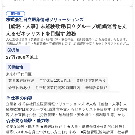
運営やその他総務業務全般 ※労務と総務を1：1の割合でお任せ。 入社後
【魅力・やりがい】森ビルGの安定基盤で労務から総務まで幅広く携われ
は部内のOJTを中心に、あなたの経験に合わせて不足している部分はいつ
ます。定型業務に留まらず、社内規定や人事制度の改定など会社のコア業
でも質問・相談できる環境が整っているため、安心して成長できます。 募
正社員
務に挑戦できるため、自身の成長と組織への貢献度をダイレクトに実感で
株式会社日立医薬情報ソリューションズ
集職種 【森ビルG】人事・総務◆賞与5ヶ月◆年休120日◆残業少なめ◆
きます。 残業少なめ、週1日リモート可など、ワークライフバランスを保
リモート可
ち長期活躍できる環境です。 「これまでの幅広い経験を活かし、長期的な
【総務・人事】未経験歓迎/日立グループ/組織運営を支
キャリアを築きたい」という前向きな意欲と挑戦を全力で応援します。 学
えるゼネラリストを目指す 総務
歴・資格 学歴：大学院 大学 高専 短大 専修学校 高校 語学力： 資格：日商
入社直後は労務（労務管理・給与計算・安全衛生・福利厚生等）からお任せいたします。
簿記検定1級 日商簿記検定2級 日商簿記検定3級
将来は総務・採用・教育業務へ守備範囲を広げ、組織運営を支えるゼネラリストをめざせ
ます。
月給
27万7000円以上
勤務地
東京都千代田区
業界未経験歓迎
年間休日120日以上
資格取得支援あり
介護休暇あり
月平均残業時間20時間以内
未経験者歓迎
住宅手当あり
時短勤務あり
退職金あり
在宅OK
賞与あり
仕事の内容
育休あり
完全週休2日制
交通費支給
土日祝休み
寮・社宅あり
企業名 株式会社日立医薬情報ソリューションズ 求人名 【総務・人事】未
経験歓迎/日立グループ/組織運営を支えるゼネラリストを目指す 仕事の内
容 入社直後は労務（労務管理・給与計算・安全衛生・福利厚生等）からお
任せいたします。将来は総務・採用・教育業務へ守備範囲を広げ、組織運
必要な経験・能力等
営を支えるゼネラリストをめざせます。 ・初期業務：労働時間管理、給与
必要な経験・能力等 ★未経験歓迎！ ★人事・総務領域を横断的に経験し
計算、社会保険対応、福利厚生管理、安全衛生、健康経営推進等をお任せ
幅広いスキルを身につけたい方におすすめ！ ■労務管理(給与計算・社会保