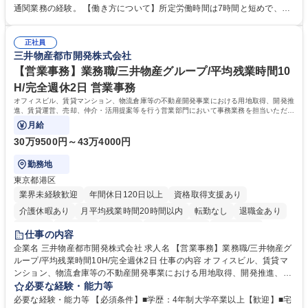
の確認・作成 ■配送手配 ■通関業者を通して行う輸出入業全般 ■倉庫との
通関業務の経験。 【働き方について】所定労働時間は7時間と短めで、残
倉入れ調整等 ※ゼネラリストとしてのキャリアアップを目指すことが可能
業も月平均20時間以下です。時差出勤制度や週1日のリモート勤務も相談
です。単に商品を販売するだけでなく原料の仕入れから販売までをトータ
可能で、ワークライフバランスを保ち長期就業しやすい環境です。 【当社
ルプロデュースしているため、商品に関わる全ての業務をサポート頂きま
正社員
の強み】1991年の設立以来、外食産業を中心としたお客様の多様なニー
三井物産都市開発株式会社
す。 募集職種 東京都中央区【営業事務・貿易事務】食品商社/残業少なめ/
ズに沿った冷凍水産物等の生産・輸入・販売を一貫して手掛けています。
リモート等相談可
自社工場と海外拠点の強固な連携によるワンストップサービスが最大の強
【営業事務】業務職/三井物産グループ/平均残業時間10
みです。 学歴・資格 学歴：大学院 大学 語学力：英語 資格：
H/完全週休2日 営業事務
オフィスビル、賃貸マンション、物流倉庫等の不動産開発事業における用地取得、開発推
進、賃貸運営、売却、仲介・活用提案等を行う営業部門において事務業務を担当いただき
ます。
月給
30万9500円～43万4000円
勤務地
東京都港区
業界未経験歓迎
年間休日120日以上
資格取得支援あり
介護休暇あり
月平均残業時間20時間以内
転勤なし
退職金あり
在宅OK
賞与あり
育休あり
完全週休2日制
交通費支給
仕事の内容
駅近5分以内
土日祝休み
寮・社宅あり
企業名 三井物産都市開発株式会社 求人名 【営業事務】業務職/三井物産グ
ループ/平均残業時間10H/完全週休2日 仕事の内容 オフィスビル、賃貸マ
ンション、物流倉庫等の不動産開発事業における用地取得、開発推進、賃
貸運営、売却、仲介・活用提案等を行う営業部門において事務業務を担当
必要な経験・能力等
いただきます。 【詳細】・契約書管理、契約書製本、捺印対応、ファイリ
必要な経験・能力等 【必須条件】■学歴：4年制大学卒業以上【歓迎】■宅