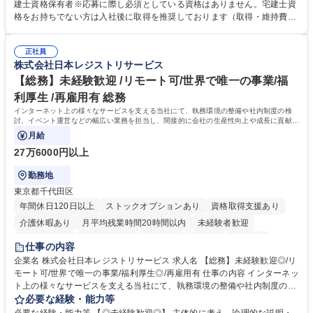
ング、登記簿取得、調書取得・支払業務（各種費用支払、支払管理、請
建士資格保有者※応募に際し必須としている資格はありません。宅建士資
求・支払データ登録、取引先マスター申請対応）・予算作成及び予実管
格をお持ちでない方は入社後に取得を推奨しております（取得・維持費用
理・各種稟議書、報告書作成業務・各種台帳管理、交際費・会議費支払報
の一部補助あり） 【求める人物像】 ・向学心豊かで、主体的に行動でき
告書作成及び月次管理・部内総務庶務全般 など※※配属先によっては上記
る方。 ・社内外の多様な関係者と協調して業務を進められるコミュニケー
の他に担当頂く業務が発生する場合があります。 募集職種 【営業事務】
正社員
ション力がある方。 ・チャレンジを厭わず、粘り強く業務に取り組める
株式会社日本レジストリサービス
業務職/三井物産グループ/平均残業時間10H/完全週休2日
方。多様な関係者と謙虚に信頼関係を構築でき、期限を意識したスケジュ
ール管理が出来る方。※将来的に他部署（営業部門、コーポレート部門）
【総務】未経験歓迎 /リモート可/世界で唯一の事業/福
へのジョブローテーションの可能性があります。 学歴・資格 学歴：大学
利厚生 /再雇用有 総務
院 大学 語学力： 資格：宅地建物取引士
インターネット上の様々なサービスを支える当社にて、執務環境の整備や社内制度の検
討、イベント運営などの幅広い業務を担当し、間接的に会社の生産性向上や成長に貢献し
ている部署です。
月給
27万6000円以上
勤務地
東京都千代田区
年間休日120日以上
ストックオプションあり
資格取得支援あり
介護休暇あり
月平均残業時間20時間以内
未経験者歓迎
住宅手当あり
時短勤務あり
研修あり
在宅OK
賞与あり
仕事の内容
完全週休2日制
交通費支給
駅近5分以内
土日祝休み
服装自由
企業名 株式会社日本レジストリサービス 求人名 【総務】未経験歓迎◎/リ
モート可/世界で唯一の事業/福利厚生◎/再雇用有 仕事の内容 インターネッ
ト上の様々なサービスを支える当社にて、執務環境の整備や社内制度の検
討、イベント運営などの幅広い業務を担当し、間接的に会社の生産性向上
必要な経験・能力等
や成長に貢献している部署です。 会社の全メンバーが安心して長く成果を