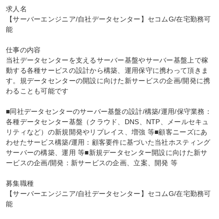
求人名

【サーバーエンジニア/自社データセンター】セコムG/在宅勤務可
能

仕事の内容

当社データセンターを支えるサーバー基盤やサーバー基盤上で稼
動する各種サービスの設計から構築、運用保守に携わって頂きま
す。規データセンターの開設に向けた新サービスの企画/開発に携
わることも可能です

■同社データセンターのサーバー基盤の設計/構築/運用/保守業務：
各種データセンター基盤（クラウド、DNS、NTP、メールセキュ
リティなど）の新規開発やリプレイス、増強 等■顧客ニーズにあ
わせたサービス構築/運用：顧客要件に基づいた当社ホスティング
サーバーの構築、運用 等■新規データセンター開設に向けた新サ
ービスの企画/開発：新サービスの企画、立案、開発 等

募集職種

【サーバーエンジニア/自社データセンター】セコムG/在宅勤務可
能