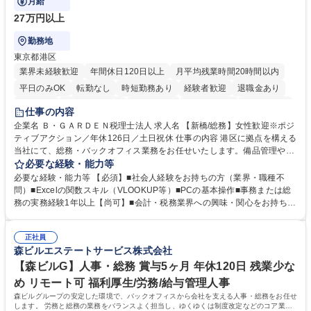
月給
27万円以上
勤務地
東京都港区
業界未経験歓迎
年間休日120日以上
月平均残業時間20時間以内
平日のみOK
転勤なし
時短勤務あり
経験者歓迎
退職金あり
賞与あり
完全週休2日制
交通費支給
駅近5分以内
土日祝休み
仕事の内容
服装自由
企業名 Ｂ・ＧＡＲＤＥＮ税理士法人 求人名 【新橋/総務】女性歓迎※ポジ
ティブアクション／年休126日／土日祝休 仕事の内容 港区に拠点を構える
当社にて、総務・バックオフィス業務をお任せいたします。備品管理や来
客対応から、経理サポート、社会保険手続き、さらには新たなシステム導
必要な経験・能力等
入の検討まで、幅広く組織を支える役割です。 ■備品発注・在庫管理、郵
必要な経験・能力等 【必須】■社会人経験をお持ちの方（業界・職種不
送物対応、電話・来客対応 ■金融機関への外出業務（入出金管理補助）、
問）■Excelの関数スキル（VLOOKUP等）■PCの基本操作■事務または総
福利厚生・社内イベントの運営管理 ■社内ルールの整備、職場環境の改善
務の実務経験1年以上【尚可】■会計・税務業界への興味・関心をお持ちの
提案、備品選定 ■請求書発行・管理等の経理サポート、社会保険関連の書
方 【求める人物像】 ■自ら課題を見つけ改善提案ができる主体性のある方
類手続き ■税理士業務の補助（書類作成・データ入力支援） ■ITツールや
■周囲と円滑に連携し、柔軟な対応ができる方。 【女性歓迎！】※ポジテ
社内新システムの導入検討・比較検証 募集職種 【新橋/総務】女性歓迎※
正社員
ィブアクション 学歴・資格 学歴：大学院 大学 高専 短大 専修学校 高校 語
森ビルエステートサービス株式会社
ポジティブアクション／年休126日／土日祝休
学力： 資格：
【森ビルG】人事・総務 賞与5ヶ月 年休120日 残業少な
め リモート可 福利厚生/労務/給与管理人事
森ビルグループの安定した環境で、バックオフィスから会社を支える人事・総務をお任せ
します。 労務と総務の業務をバランスよく担当し、ゆくゆくは制度改定などのコア業務