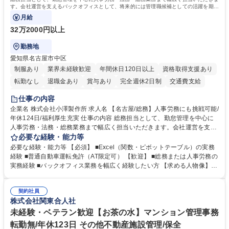
す。会社運営を支えるバックオフィスとして、将来的には管理職候補としての活躍を期待
しています。
月給
32万2000円以上
勤務地
愛知県名古屋市中区
制服あり
業界未経験歓迎
年間休日120日以上
資格取得支援あり
転勤なし
退職金あり
賞与あり
完全週休2日制
交通費支給
駅近5分以内
土日祝休み
寮・社宅あり
仕事の内容
企業名 株式会社小澤製作所 求人名 【名古屋/総務】人事労務にも挑戦可能/
年休124日/福利厚生充実 仕事の内容 総務担当として、勤怠管理を中心に
人事労務・法務・総務業務まで幅広く担当いただきます。会社運営を支え
るバックオフィスとして、将来的には管理職候補としての活躍を期待して
必要な経験・能力等
います。 勤怠管理や入退社手続き、社会保険手続き、採用補助などの人事
必要な経験・能力等 【必須】 ■Excel（関数・ピボットテーブル）の実務
労務業務を中心に、契約書管理、備品・設備管理、株主総会・取締役会運
経験 ■普通自動車運転免許（AT限定可） 【歓迎】 ■総務または人事労務の
営などの総務業務も担当します。また、コンプライアンス推進や個人情報
実務経験 ■バックオフィス業務を幅広く経験したい方 【求める人物像】
保護、社内イベント企画、経営会議資料の作成、グループ会社との連携な
・数字を正確に扱える方・コミュニケーションを大切にできる方 ・改善提
ど幅広く携わります。将来的には法改正対応やリスク管理など会社経営を
案を主体的に行える方・将来的に管理職を目指したい方 学歴・資格 学
支える中核メンバーとして活躍いただきます。 募集職種 【名古屋/総務】
契約社員
歴：大学院 大学 高専 短大 専修学校 高校 語学力： 資格：日商簿記検定2
株式会社関東合人社
人事労務にも挑戦可能/年休124日/福利厚生充実
級
未経験・ベテラン歓迎【お茶の水】マンション管理事務
転勤無/年休123日 その他不動産施設管理/保全