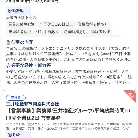
29万5000円～33万5000円
勤務地
大阪府大阪市北区
業界未経験歓迎
年間休日120日以上
資格取得支援あり
未経験者歓迎
住宅手当あり
時短勤務あり
経験者歓迎
退職金あり
在宅OK
賞与あり
完全週休2日制
交通費支給
仕事の内容
駅近5分以内
土日祝休み
服装自由
寮・社宅あり
食事補助あり
企業名 三菱電機プラントエンジニアリング株式会社 求人名 【大阪】総務
人事＜未経験歓迎＞◇三菱電機G・社会インフラを支える/年休127日 仕事
の内容 総務・人事領域を中心に、これまでのご経験に応じて幅広くお任せ
します。 ＜具体的には＞ ・総務/人事労務（給与・社保・勤怠管理など）
必要な経験・能力等
・採用・教育研修 ・福利厚生運用 など ※基本的には事務所勤務ですが、
必要な経験・能力等 ＜職種未経験歓迎・業界未経験歓迎＞ ～総務、人事
採用や教育等の業務内容により、関西圏以外への日帰り・宿泊を伴う国内
のご経験が無い方でも、意欲のある方であれば未経験OK～ ■歓迎条件：総
出張もございます。 ※担当業務を持ちつつ、お互いに助け合いながら、総
務、人事のご経験をお持ちの方（業界不問） ■求める人物像：・社内外の
務部という組織として協力しながら進める体制です。 募集職種 【大阪】
関係各部門との調整を率先して行い、業務を円滑に遂行できる協調性やコ
総務人事＜未経験歓迎＞◇三菱電機G・社会インフラを支える/年休127日
ミュニケーション能力を持っている方 ・人事総務領域に興味がありゼネラ
正社員
リスト志向をお持ちの方 学歴・資格 学歴：大学院 大学 語学力： 資格：
三井物産都市開発株式会社
【営業事務】業務職/三井物産グループ/平均残業時間10
H/完全週休2日 営業事務
オフィスビル、賃貸マンション、物流倉庫等の不動産開発事業における用地取得、開発推
進、賃貸運営、売却、仲介・活用提案等を行う営業部門において事務業務を担当いただき
ます。
月給