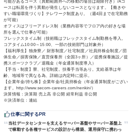
可能があるコース（異動範囲外への移動の場合は期限付き）/Aコ
ースは転居を伴う異動が発生しないコースとなります。【働きや
すい職場環境づくり】テレワーク制度あり。（週4回まで在宅勤務
が可能）

オフィスはフリーアドレス制（業務内容等でフロア内の好きな場
所を選んで仕事が可能）

フレックスタイム制（技術職はフレックスタイム制勤務を導入。
コアタイム10:00～15:00、一部の技術部門は対象外）

【福利厚生】独身寮／ 財形制度／社宅制度／社員持株会制度／団
体生命／損害保険／直営保養所（全国3ヶ所）／提携保養施設／提
携スポーツクラブ／退職金（年金通算制度導入）

【手当・制度】寮、社宅制度。扶養手当等あり。支給基準は年
齢、地域等で異なる為、詳細は内定時に提示。

【企業年金/持ち株】企業年金/社員持株会（年金通算制度がござい
ます。http://www.secom-careers.com/nenkin/）

決算情報：決算期 売上高 非公開 経常利益 非公開

※決済単位：連結
仕事に関するPR
当社データセンターを支えるサーバー基盤やサーバー基盤上
で稼動する各種サービスの設計から構築、運用保守に携わっ