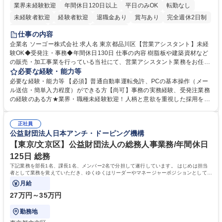
業界未経験歓迎
年間休日120日以上
平日のみOK
転勤なし
未経験者歓迎
経験者歓迎
退職金あり
賞与あり
完全週休2日制
交通費支給
駅近5分以内
土日祝休み
仕事の内容
企業名 ソーゴー株式会社 求人名 東京都品川区【営業アシスタント】未経
験OK◆受発注・事務◆年間休日130日 仕事の内容 樹脂板や建築資材など
の販売・加工事業を行っている当社にて、営業アシスタント業務をお任せ
いたします。注文対応やWebデータの出力、各所への発注・加工依頼のほ
必要な経験・能力等
か、電話・メール対応等の事務業務を担当します。 ■受注・発注業務：FA
必要な経験・能力等 【必須】普通自動車運転免許、PCの基本操作（メー
Xによる注文対応、Web発注データのプリントアウト、各仕入先・協力会
ル送信・簡単入力程度）ができる方【尚可】事務の実務経験、受発注業務
社への発注および加工依頼等 ■納品書・請求書の作成および発送手配 ■商
の経験のある方★業界・職種未経験歓迎！人柄と意欲を重視した採用を行
品手配・在庫確認・納期調整 ■電話・メールでの問い合わせ対応および付
っています。 【要件】未経験歓迎！未経験からスタートして長く勤務する
随する事務全般 ※高度なPCスキルは不要です。【業務内容の変更範囲】
社員が多数在籍しています。 【求める人物像】納期優先の業界のため状況
当社の指定する業務 募集職種 東京都品川区【営業アシスタント】未経験O
正社員
変化に臨機応変かつ柔軟に対応できる方、約束を守り正確に作業を進めら
公益財団法人日本アンチ・ドーピング機構
K◆受発注・事務◆年間休日130日
れる方を求めています。高度なPCスキルや関数知識は一切不要です。丁
寧な指導体制が整っているため、安心してお仕事をスタートしていただけ
【東京/文京区】公益財団法人の総務人事業務/年間休日
ます。 学歴・資格 学歴：大学院 大学 高専 短大 専修学校 高校 語学力：
125日 総務
資格：
下記業務を部長1名、課長1名、メンバー2名で分担して遂行しています。 はじめは担当
者として業務を覚えていただき、ゆくゆくはリーダーやマネージャーポジションとして活
躍いただくことを期待しています。
月給
27万円～35万円
勤務地