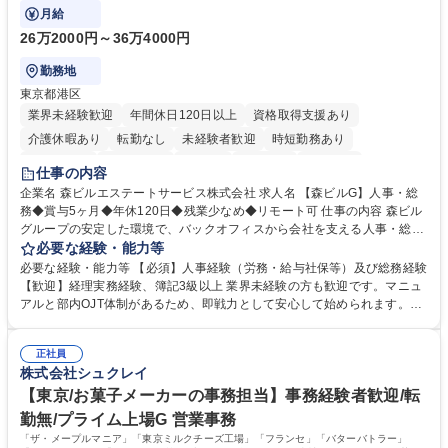
にも挑戦できる、やりがいある環境です。
月給
26万2000円～36万4000円
勤務地
東京都港区
業界未経験歓迎
年間休日120日以上
資格取得支援あり
介護休暇あり
転勤なし
未経験者歓迎
時短勤務あり
経験者歓迎
退職金あり
在宅OK
賞与あり
育休あり
仕事の内容
完全週休2日制
交通費支給
長期歓迎
駅近5分以内
土日祝休み
企業名 森ビルエステートサービス株式会社 求人名 【森ビルG】人事・総
務◆賞与5ヶ月◆年休120日◆残業少なめ◆リモート可 仕事の内容 森ビル
グループの安定した環境で、バックオフィスから会社を支える人事・総務
をお任せします。 労務と総務の業務をバランスよく担当し、ゆくゆくは制
必要な経験・能力等
度改定などのコア業務にも挑戦できる、やりがいある環境です。 ■勤怠管
必要な経験・能力等 【必須】人事経験（労務・給与社保等）及び総務経験
理、給与計算、社会保険手続き、年末調整等の労務管理全般 ■入退社手続
【歓迎】経理実務経験、簿記3級以上 業界未経験の方も歓迎です。マニュ
き、社内規定の改定や人事制度改定などのコア業務 ■社内イベントの企画
アルと部内OJT体制があるため、即戦力として安心して始められます。
運営やその他総務業務全般 ※労務と総務を1：1の割合でお任せ。 入社後
【魅力・やりがい】森ビルGの安定基盤で労務から総務まで幅広く携われ
は部内のOJTを中心に、あなたの経験に合わせて不足している部分はいつ
ます。定型業務に留まらず、社内規定や人事制度の改定など会社のコア業
でも質問・相談できる環境が整っているため、安心して成長できます。 募
正社員
務に挑戦できるため、自身の成長と組織への貢献度をダイレクトに実感で
株式会社シュクレイ
集職種 【森ビルG】人事・総務◆賞与5ヶ月◆年休120日◆残業少なめ◆
きます。 残業少なめ、週1日リモート可など、ワークライフバランスを保
リモート可
ち長期活躍できる環境です。 「これまでの幅広い経験を活かし、長期的な
【東京/お菓子メーカーの事務担当】事務経験者歓迎/転
キャリアを築きたい」という前向きな意欲と挑戦を全力で応援します。 学
勤無/プライム上場G 営業事務
歴・資格 学歴：大学院 大学 高専 短大 専修学校 高校 語学力： 資格：日商
「ザ・メープルマニア」「東京ミルクチーズ工場」「フランセ」「バターバトラー」