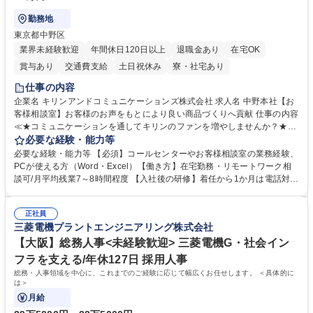
勤務地
東京都中野区
業界未経験歓迎
年間休日120日以上
退職金あり
在宅OK
賞与あり
交通費支給
土日祝休み
寮・社宅あり
仕事の内容
企業名 キリンアンドコミュニケーションズ株式会社 求人名 中野本社【お
客様相談室】お客様のお声をもとにより良い商品づくりへ貢献 仕事の内容
≪★コミュニケーションを通してキリンのファンを増やしませんか？★≫
お客様のお声をより良い商品づくりに活かしていく上で、窓口となるお客
必要な経験・能力等
様相談室でのお仕事です。 日々お客様からいただくキリングループへのご
必要な経験・能力等 【必須】コールセンターやお客様相談室の業務経験、
意見を、企業活動に活かしています。お客様からの声に迅速かつ誠意をも
PCが使える方（Word・Excel）【働き方】在宅勤務・リモートワーク相
って対応、情報提供するとともにグループ内活動に反映しています。 【具
談可/月平均残業7～8時間程度 【入社後の研修】着任から1か月は電話対応
体的には】電話応対、メール、お手紙対応、ご指摘品調査報告書作成、有
のOJTを中心に実施し、電話対応に慣れた段階でメール・手紙のOJTを実
人チャットボット対応など。 【1日の対応件数】■電話：月間一人当たり
施する予定です。独り立ち以降もしっかりフォローする体制を整えていま
平均100件前後■メール・手紙：同上40件前後 募集職種 中野本社【お客様
正社員
すのでご安心ください。 【当社について】キリングループの広報機能を担
三菱電機プラントエンジニアリング株式会社
相談室】お客様のお声をもとにより良い商品づくりへ貢献
う会社として、お客様との出会いを大切にし、磨き上げたホスピタリティ
を込めてコミュニケーションをとりながら広報関連業務を行っておりま
【大阪】総務人事<未経験歓迎> 三菱電機G・社会イン
す。 学歴・資格 学歴：大学院 大学 高専 短大 専修学校 高校 語学力： 資
フラを支える/年休127日 採用人事
格：
総務・人事領域を中心に、これまでのご経験に応じて幅広くお任せします。 ＜具体的に
は＞
月給