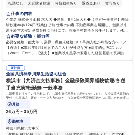
転勤なし
未経験者歓迎
時短勤務あり
退職金あり
賞与あり
育休あり
完全週休2日制
交通費支給
土日祝休み
仕事の内容
企業名 株式会社山和 求人名 ◆急募｜9月1日入社◆【渋谷/一般事務】未経
験歓迎/年休124日/残業ほぼ無 仕事の内容 不動産事業を展開し、創業以来
黒字経営の安定基盤を持つ当社にて、各種事務業務をお任せします。残業
がほぼ発生せず、連続した日程の有給取得が可能なため、WLBを整えたい
必要な経験・能力等
方にお勧めの環境です！ 入社後はOJTを通じて丁寧に研修を行いますの
必要な経験・能力等 ＼業界・職種未経験OK！早期入社が可能な方へ！／
で、事務未経験の方でも安心して臨むことができます。 【業務詳細】■電
【必須】■2026年9月1日までのご入社が可能な方 ■基本的なPCスキル
話・来客対応 ■物件の鍵や社内の備品管理 ■データ入力や書類作成 ■契約
（Word・Excel） 【魅力】 ■創業以来黒字の安定した経営基盤で長期的に
書などのファイリング ■郵送物の仕訳・発送 など 募集職種 ◆急募｜9月1
安心して働ける環境 ■残業ほぼなしで働きやすさ抜群、プライベートとの
日入社◆【渋谷/一般事務】未経験歓迎/年休124日/残業ほぼ無
両立が可能 ■有給取得を積極的に推奨、年間10日程度の取得実績 ■1ヶ月
正社員
のOJTで業務を習得可能、未経験でもしっかりサポート 学歴・資格 学
全国共済神奈川県生活協同組合
歴：大学院 大学 高専 短大 語学力： 資格：
横浜市【共済金支払事務】金融保険業界経験歓迎/各種
手当充実/転勤無 一般事務
共済事業を行っている当社にて、共済金支払事務をお任せいたします。共済金請求書類の
受付・内容確認・審査・データ入力のほか、加入者様や医療機関等からの問い合わせ電話
対応や書類発送等を担当します。
月給
26万円～35万円
勤務地
神奈川県横浜市中区
年間休日120日以上
転勤なし
経験者歓迎
退職金あり
在宅OK