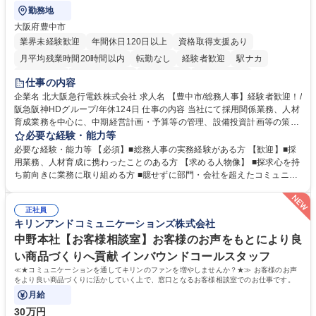
勤務地
大阪府豊中市
業界未経験歓迎
年間休日120日以上
資格取得支援あり
月平均残業時間20時間以内
転勤なし
経験者歓迎
駅ナカ
退職金あり
完全週休2日制
交通費支給
駅近5分以内
仕事の内容
土日祝休み
服装自由
昼食補助あり
食事補助あり
企業名 北大阪急行電鉄株式会社 求人名 【豊中市/総務人事】経験者歓迎！/
阪急阪神HDグループ/年休124日 仕事の内容 当社にて採用関係業務、人材
育成業務を中心に、中期経営計画・予算等の管理、設備投資計画等の策
定、さらに社内の重要会議の運営等、経営の根幹となる幅広い総務人事業
必要な経験・能力等
務全般を担当していただきます。 【主な業務内容】 ■採用関係業務および
必要な経験・能力等 【必須】■総務人事の実務経験がある方 【歓迎】■採
人材育成(社員研修)業務の推進 ■中期経営計画および予算等の管理 ■設備
用業務、人材育成に携わったことのある方 【求める人物像】 ■探求心を持
投資計画等の策定 ■社内の重要会議の運営 ■その他総務人事業務全般 【入
ち前向きに業務に取り組める方 ■臆せずに部門・会社を超えたコミュニケ
社後】入社後は採用や育成をメインに担当し将来的には経営根幹に関わる
ーションの取れる方 ■自分で考えて行動のできる方 ■第二の創業期を迎え
総務人事業務全般へ幅広く従事していただきます。 募集職種 【豊中市/総
る当社で組織の次代を担うネクスト人材として長期的に成長したい方 ■周
務人事】経験者歓迎！/阪急阪神HDグループ/年休124日
正社員
囲のメンバーと協調しつつ主体性を持って能動的に業務を推進できる方 学
キリンアンドコミュニケーションズ株式会社
歴・資格 学歴：大学院 大学 高専 短大 専修学校 高校 語学力： 資格：
中野本社【お客様相談室】お客様のお声をもとにより良
い商品づくりへ貢献 インバウンドコールスタッフ
≪★コミュニケーションを通してキリンのファンを増やしませんか？★≫ お客様のお声
をより良い商品づくりに活かしていく上で、窓口となるお客様相談室でのお仕事です。
月給
30万円