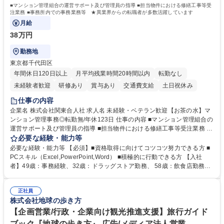
■マンション管理組合の運営サポート及び管理員の指導 ■担当物件における修繕工事等受
注業務 ■事務所内での事務業務等 ★異業界からの転職者が多数活躍しています
月給
38万円
勤務地
東京都千代田区
年間休日120日以上
月平均残業時間20時間以内
転勤なし
未経験者歓迎
研修あり
賞与あり
交通費支給
土日祝休み
仕事の内容
企業名 株式会社関東合人社 求人名 未経験・ベテラン歓迎【お茶の水】マ
ンション管理事務◎転勤無/年休123日 仕事の内容 ■マンション管理組合の
運営サポート及び管理員の指導 ■担当物件における修繕工事等受注業務 ■
事務所内での事務業務等 ★異業界からの転職者が多数活躍しています
必要な経験・能力等
【年収補足】532万円 ＋別途インセンティヴで平均約100万円/年（昨年度
必要な経験・能力等 【必須】■資格取得に向けてコツコツ努力できる方 ■
実績） ＋管理業務主任者資格手当50,000円/月 ★親会社である株式会社合
PCスキル（Excel,PowerPoint,Word） ■積極的に行動できる方 【入社
人社計画研究所社のグループ会社として、質の高いサービスと適性価格を
者】49歳：事務経験、32歳：ドラッグストア勤務、 58歳：飲食店勤務
武器に約20年受託戸数増加中です。https://www.gojin.co.jp/abt/abt_3.html
等：中途採用の9割が未経験者！ 【資格取得支援】■メンター制度■社内模
募集職種 未経験・ベテラン歓迎【お茶の水】マンション管理事務◎転勤
試や研修制度など充実！ ＊未資格者の8割以上が入社2年以内に資格を取
無/年休123日
正社員
得出来ております！ 【魅力】■フレックス制度、未経験からでも下限年収
株式会社地球の歩き方
を一律支給！ ■管理業務主任者資格取得後には50,000円/月の手当あり！
学歴・資格 学歴：大学院 大学 高専 短大 専修学校 高校 語学力： 資格：第
【企画営業/行政・企業向け観光推進支援】旅行ガイド
一種運転免許普通自動車
ブック『地球の歩き方』 広告/メディア法人営業