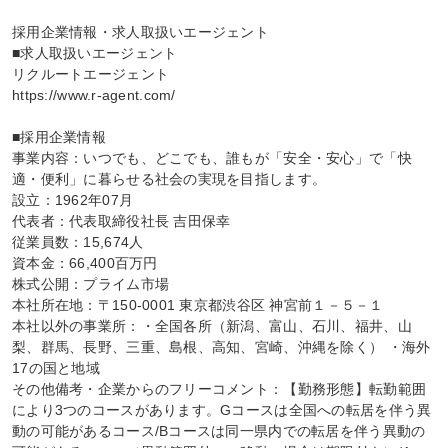
採用企業情報・求人取扱いエージェント

■求人取扱いエージェント

リクルートエージェント

https://www.r-agent.com/

■採用企業情報

事業内容：いつでも、どこでも、誰もが「安全・安心」で「快
適・便利」に暮らせる社会の実現を目指します。

設立：1962年07月

代表者：代表取締役社長 吉田保幸

従業員数：15,674人

資本金：66,400百万円

株式公開：プライム市場

本社所在地：〒150-0001 東京都渋谷区 神宮前１－５－１

本社以外の事業所：・全国各所（新潟、富山、石川、福井、山
梨、群馬、長野、三重、島根、高知、宮崎、沖縄を除く） ・海外
17の国と地域

その他備考・企業からのフリーコメント：【勤務形態】転勤範囲
により3つのコースがあります。Gコースは全国への転居を伴う異
動の可能があるコース/Bコースは同一県内での転居を伴う異動の