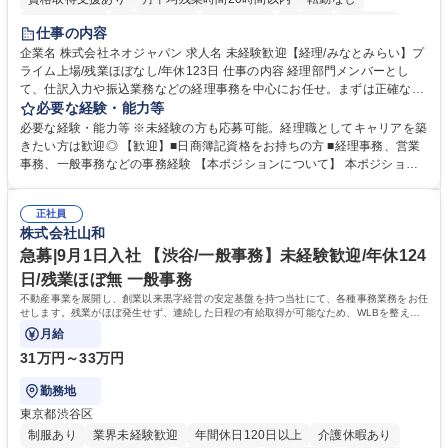
未経験者歓迎
時短勤務あり
退職金あり
在宅OK
賞与あり
仕事の内容
完全週休2日制
交通費支給
駅近5分以内
土日祝休み
服装自由
企業名 株式会社ネオジャパン 求人名 未経験歓迎【経理/みなとみらい】プ
ライム上場/残業ほぼなし/年休123日 仕事の内容 経理部門メンバーとし
寮・社宅あり
て、仕訳入力や振込業務などの経理事務を中心にお任せ。まずは正確な入
力・確認業務からスタートし、既存メンバーと一緒に業務を進めながら段
必要な経験・能力等
階的に経理知識を身につけていただきます。 【具体的には】 ■社内稟議に
必要な経験・能力等 ※未経験の方も応募可能。経理職としてキャリアを築
基づく仕訳入力 ■月末の振込業務 ■明細作成 ■伝票処理、記帳業務 ■既存
きたい方は歓迎◎ 【歓迎】■日商簿記資格をお持ちの方 ■経理事務、営業
メンバーの業務サポート 【将来的には】 ■月次決算補助 ■四半期・年次決
事務、一般事務などの事務経験 【本ポジションについて】 本ポジション
算補助 ■有価証券報告書など開示資料作成補助 ■海外子会社を含む連結決
の魅力は、プライム上場企業の経理部門で、未経験から経理キャリアをス
算補助 ※3～5年程度を目安に、徐々に決算業務へ業務範囲を広げていく
タートできる点です。まずは仕訳入力や振込業務など基礎的な業務から担
想定です。 募集職種 未経験歓迎【経理/みなとみらい】プライム上場/残業
正社員
当し、3～5年をかけて月次決算・四半期決算・開示資料作成補助などへス
株式会社山和
ほぼなし/年休123日
テップアップできます。また、残業は通常月ほぼなく、決算月でも10時間
未満のため、無理なく経理として専門性を身につけられる環境です。 学
急募|9月1日入社 【渋谷/一般事務】未経験歓迎/年休124
歴・資格 学歴：大学院 大学 高専 短大 専修学校 高校 語学力： 資格：日商
日/残業ほぼ無 一般事務
簿記検定1級 日商簿記検定2級
不動産事業を展開し、創業以来黒字経営の安定基盤を持つ当社にて、各種事務業務をお任
せします。残業がほぼ発生せず、連続した日程の有給取得が可能なため、WLBを整えた
い方にお勧めの環境です！
月給
31万円～33万円
勤務地
東京都渋谷区
制服あり
業界未経験歓迎
年間休日120日以上
介護休暇あり