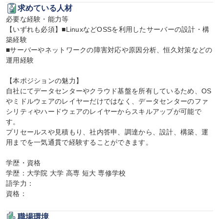
求めている人材
必要な経験・能力等

【いずれも必須】■LinuxなどOSSを利用したサーバーの設計・構
築経験

■サーバーやネットワークの障害対応や原因分析、恒久対策などの
運用経験

【本ポジションの魅力】

自社にてデータセンターやクラウド基盤を所有しているため、OS
やミドルウェアのレイヤーだけではなく、データセンターのファ
シリティやハードウェアのレイヤーからスキルアップが可能で
す。

プリセールスや見積もり、社内答申、調達から、設計、構築、運
用までを一気通貫で経験することができます。

学歴・資格

学歴：大学院 大学 高専 短大 専修学校

語学力：

資格：
職場環境