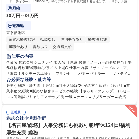
簿記検定1級 日商簿記検定2級 日商簿記検定3級
「ザ・テイラー」「DROOLY」等のブランドを多数展開する当社にて、オリジナル菓子
ブランド商品の事務業務をお任せいたします。
月給
30万円～36万円
勤務地
東京都港区
業界未経験歓迎
転勤なし
住宅手当あり
経験者歓迎
退職金あり
賞与あり
交通費支給
仕事の内容
企業名 株式会社シュクレイ 求人名 【東京/お菓子メーカーの事務担当】事
務経験者歓迎/転勤無/プライム上場G 仕事の内容 「ザ・メープルマニア」
「東京ミルクチーズ工場」「フランセ」「バターバトラー」「ザ・テイラ
ー」「DROOLY」等のブランドを多数展開する当社にて、オリジナル菓子
必要な経験・能力等
ブランド商品の事務業務をお任せいたします。 【具体的な業務内容】 ■店
必要な経験・能力等 【必須】■社会人経験(26卒の方も歓迎) 【歓迎】■営
舗からの発注受付/PC入力業務 ■受電対応(社内/社外) ■商品のマスター登
業事務の経験 ■販売や接客サービスの経験 【キャリアステップ】 (1)セー
録 ■日々の売上抽出・報告 ■提携企業への書類送付業務 ■契約書管理業務
ルス管理課でキャリアステップ 例:一般→チーフ→サブリーダー→統括リ
■ホームページへの問い合わせ対応 など 募集職種 【東京/お菓子メーカー
ーダー→マネージャー (2)他ポジションへのキャリアも可能 ※過去、未経
の事務担当】事務経験者歓迎/転勤無/プライム上場G
験で経営管理部内で経理へ異動した方もいらっしゃいます。年3回の面談
正社員
や個別面談を通してご自身のキャリアと向き合っていただき、会社として
株式会社小澤製作所
もバックアップしていきます。 学歴・資格 学歴：大学院 大学 高専 短大
専修学校 高校 語学力： 資格：
【名古屋/総務】人事労務にも挑戦可能/年休124日/福利
厚生充実 総務
総務担当として、勤怠管理を中心に人事労務・法務・総務業務まで幅広く担当いただきま