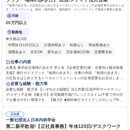
『地球の歩き方』の広告をはじめとするトータルソリューションの企画営業をお任せしま
す。クライアントは、観光（海外旅行、国内旅行、インバウンド）で地域や事業を推進し
たい国内外の行政や企業です。
月給
25万円以上
勤務地
東京都品川区
年間休日120日以上
介護休暇あり
転勤なし
時短勤務あり
退職金あり
在宅OK
賞与あり
完全週休2日制
交通費支給
駅近5分以内
土日祝休み
仕事の内容
企業名 株式会社地球の歩き方 求人名 【企画営業/行政・企業向け観光推進
支援】旅行ガイドブック『地球の歩き方』 仕事の内容 『地球の歩き方』
の広告をはじめとするトータルソリューションの企画営業をお任せしま
す。クライアントは、観光（海外旅行、国内旅行、インバウンド）で地域
必要な経験・能力等
や事業を推進したい国内外の行政や企業です。 【業務詳細】■『地球の歩
必要な経験・能力等 【いずれかの経験】法人営業/広告/PR/マーケティン
き方』は海外旅行ガイドブックのNo.1ブランドであり、国内旅行において
グ/メディア企画 【働き方】在宅勤務可能/フレックスタイム/子育て中の方
も牽引しております。観光推進支援においても、業界を牽引する意欲的な
でも働きやすい環境です。 【魅力】 ■海外旅行ガイドブックのシェアNo.1
取り組みが期待されています■インバウンドは、日本の地域の未来を担う
メディアとして、個人旅行文化の拡大と定着を担ってきたブランドに携わ
国策事業です。「GOOD LUCK TRIP」は、海外旅行ガイドブックと同様
ることが可能です。 ■国内旅行ガイドブックは立ち上げ間もない新規事業
に、インバウンドのトップブランドに成長しております■旅が業務であ
正社員
であり、「地球の歩き方」としてどう取り組むか、共に形を作るコアメン
一般社団法人日本内科学会
り、日常です。旅好きにはこれ以上ない環境です 募集職種 【企画営業/行
バーとして活躍いただきます。 学歴・資格 学歴：大学院 大学 語学力： 資
政・企業向け観光推進支援】旅行ガイドブック『地球の歩き方』
格：
第二新卒歓迎!【正社員事務】年休120日/デスクワーク