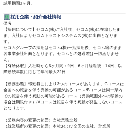
試用期間3ヶ月。
採用企業・紹介会社情報
備考

【採用について】セコム(株)ご入社後、セコム(株)に在籍したま
ま、入社日よりセコムトラストシステムズ(株)に出向となりま
す。

セコムグループの採用はセコム(株)一括採用後、セコム籍のまま
各事業会社出向となります。セコムとの処遇差は一切ありませ
ん。

【有給休暇】入社時から6ヶ月間：9日、6ヶ月経過後：14日、以
降勤続年数に応じて年間最大22日

【勤務形態】転勤範囲により3つのコースがあります。Gコースは
全国への転居を伴う異動の可能があるコース/Bコースは同一県内
での転居を伴う異動の可能があるコース（異動範囲外への移動の
場合は期限付き）/Aコースは転居を伴う異動が発生しないコース
となります。

（業務内容の変更の範囲）当社業務全般

（就業場所の変更の範囲）本社および全国の支社、営業所
