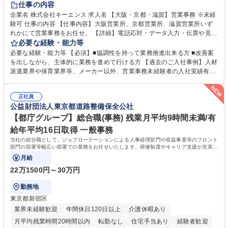
仕事の内容
企業名 株式会社キーエンス 求人名 【大阪・京都・滋賀】営業事務 ※未経
験可 仕事の内容 【仕事内容】大阪営業所、京都営業所、滋賀営業所いず
れかにて営業事務をお任せ。 【詳細】電話応対・データ入力・伝票や見積
の作成・カタログ送付・来客対応・営業所内で発生する事務業務や業務改
必要な経験・能力等
善をお任せ。 【教育制度】ご入社後、育成担当とペアになりながらOJTに
必要な経験・能力等 【必須】■協調性を持って業務推進出来る方 ■改善案
て業務を覚えていただくことが可能です。業務システムがきちんと構築さ
を出しながら、主体的に業務を進めて行ける方 【過去のご入社事例】人材
れているため、スムーズに仕事に慣れることができる環境です。また、
派遣業界や保育業界等、メーカー以外、営業事務未経験者の入社実績有
「チームで成果を出す文化」があり、良いやり方を積極的に共有しながら
【当社の事務職について】単なる事務ではなく主体性を発揮したサポート
常に改善を目指す風土のため、安心して業務に取り組んでいただけます。
により、キーエンスの付加価値向上に貢献します。ベースの定型業務に加
募集職種 【大阪・京都・滋賀】営業事務 ※未経験可
正社員
えて、お客様や社員の状況に合わせ、能動的なサポート、改善の動きも期
公益財団法人東京都道路整備保全公社
待され。組織を支えるスペシャリストとして、チームに貢献し、結果的に
社員から頼られる存在になることができます。平均19:30の退勤以降の業
【都庁グループ】総合職(事務) 残業月平均9時間未満/有
務の持ち帰りも禁止されており、メリハリのある働き方となります。 学
給年平均16日取得 一般事務
歴・資格 学歴：大学院 大学 高専 短大 語学力： 資格：
当社の総合職として、ジョブローテーションによる人事経理部門や収益事業等のフロント
部門の部署等幅広い部署での業務をお任せいたします。研修制度やキャリア支援が充実し
ております！ ※下記業務詳細
月給
22万1500円～30万円
勤務地
東京都新宿区
業界未経験歓迎
年間休日120日以上
介護休暇あり
月平均残業時間20時間以内
転勤なし
住宅手当あり
経験者歓迎