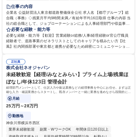
研修あり
退職金あり
賞与あり
完全週休2日制
交通費支給
仕事の内容
駅近5分以内
資格取得手当あり
食事補助あり
企業名 公益財団法人東京都道路整備保全公社 求人名 【都庁グループ】総
合職（事務）◇残業月平均9時間未満／有給年平均16日取得 仕事の内容 当
社の総合職として、ジョブローテーションによる人事経理部門や収益事業
等のフロント部門の部署等幅広い部署での業務をお任せいたします。研修
必要な経験・能力等
制度やキャリア支援が充実しております！ ※下記業務詳細 【業務詳細】■
必要な経験・能力等 【歓迎】営業経験or総務/人事/経理経験or官公庁職員
管理部門：広報、人事、経理など当公社の運営に係る管理業務 ■収益部
経験者で、道路事業のゼネラリストとしてのキャリアを積みたい方【社
門：駐車場の新規開拓、管理運営、新宿駅西口広場の「イベントコーナ
風】社内関係部署や東京都と連携が必要なため綿密にコミュニケーション
ー」などの管理運営 ■道路部門：整備の急がれる骨格幹線道路や木造住宅
を図っています。 【業務の魅力】■幅広く携われる：総合職（事務）で
密集地域の特定整備路線の用地取得、道路に関する普及啓発事業、都内の
は、駐車場の管理運営や道路用地の取得、公益財団法人の中枢を担う管理
道路施設や道路工事現場の見学ツアー事業 ※入社後は上記いずれかの部門
正社員
部門など多岐に渡る業務を経験できます。 ■様々なプロジェクト：駐車場
株式会社ネオジャパン
へ配属。※業務内容変更の範囲：会社の定める業務 募集職種 【都庁グル
事業の他、新宿駅西口広場内に設置された照明を兼ねた広告「ブライトサ
ープ】総合職（事務）◇残業月平均9時間未満／有給年平均16日取得
イン」の管理運営を行うなど、事業収益を生み出す活動を積極的に行って
未経験歓迎【経理/みなとみらい】プライム上場/残業ほ
います。 学歴・資格 学歴：大学院 大学 高専 短大 専修学校 高校 語学力：
ぼなし/年休123日 管理会計
資格：
経理部門メンバーとして、仕訳入力や振込業務などの経理事務を中心にお任せ。まずは正
確な入力・確認業務からスタートし、既存メンバーと一緒に業務を進めながら段階的に経
理知識を身につけていただきます。
月給
25万円～28万円
勤務地
神奈川県横浜市西区
業界未経験歓迎
副業・WワークOK
年間休日120日以上
資格取得支援あり
月平均残業時間20時間以内
転勤なし