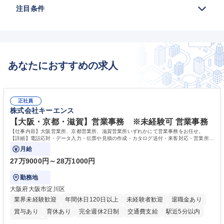
注目条件
あなたにおすすめの求人
正社員
株式会社キーエンス
【大阪・京都・滋賀】営業事務 ※未経験可 営業事務
【仕事内容】大阪営業所、京都営業所、滋賀営業所いずれかにて営業事務をお任せ。
【詳細】電話応対・データ入力・伝票や見積の作成・カタログ送付・来客対応・営業所内
で発生する事務業務や業務改善をお任せ。
月給
27万9000円～28万1000円
勤務地
大阪府大阪市淀川区
業界未経験歓迎
年間休日120日以上
未経験者歓迎
退職金あり
賞与あり
育休あり
完全週休2日制
交通費支給
駅近5分以内
土日祝休み