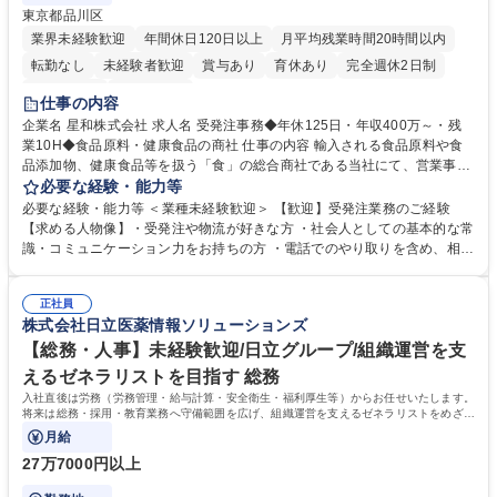
東京都品川区
業界未経験歓迎
年間休日120日以上
月平均残業時間20時間以内
転勤なし
未経験者歓迎
賞与あり
育休あり
完全週休2日制
交通費支給
土日祝休み
仕事の内容
企業名 星和株式会社 求人名 受発注事務◆年休125日・年収400万～・残
業10H◆食品原料・健康食品の商社 仕事の内容 輸入される食品原料や食
品添加物、健康食品等を扱う「食」の総合商社である当社にて、営業事務
として営業サポートや書類作成、データ入力、電話対応などの業務をお任
必要な経験・能力等
せします。 ・受注／出荷指示／売上管理／仕入管理／在庫管理／お客様や
必要な経験・能力等 ＜業種未経験歓迎＞ 【歓迎】受発注業務のご経験
倉庫と電話確認など、販売に関わる事務、営業サポートをお願いします。
【求める人物像】・受発注や物流が好きな方 ・社会人としての基本的な常
・入社後は商品について覚えることから始め、先輩社員OJTと共に業務を
識・コミュニケーション力をお持ちの方 ・電話でのやり取りを含め、相手
進めて頂きます。未経験から始めた方も多数活躍中です。 [業務内容の変
の要件を正しく理解し対応できる方 ・数量・在庫・出荷数などの数値を正
更の範囲:会社の定める業務] 募集職種 受発注事務◆年休125日・年収400
確に扱う業務に抵抗がない方 ・PCを業務で日常的に使用しており、四則
万～・残業10H◆食品原料・健康食品の商社
正社員
演算ができる方 ・業務ルールや指示を理解し、行動できる方 学歴・資格
株式会社日立医薬情報ソリューションズ
学歴：大学院 大学 短大 語学力： 資格：
【総務・人事】未経験歓迎/日立グループ/組織運営を支
えるゼネラリストを目指す 総務
入社直後は労務（労務管理・給与計算・安全衛生・福利厚生等）からお任せいたします。
将来は総務・採用・教育業務へ守備範囲を広げ、組織運営を支えるゼネラリストをめざせ
ます。
月給
27万7000円以上