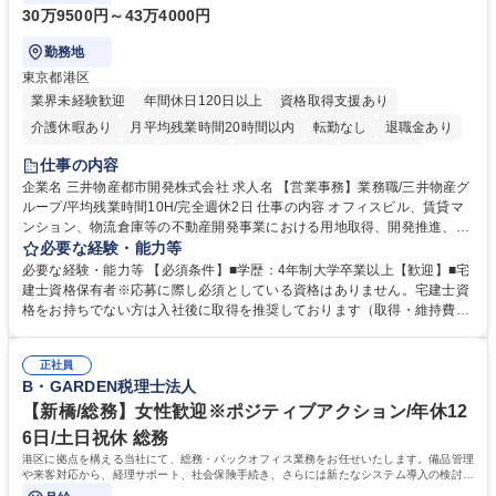
30万9500円～43万4000円
勤務地
東京都港区
業界未経験歓迎
年間休日120日以上
資格取得支援あり
介護休暇あり
月平均残業時間20時間以内
転勤なし
退職金あり
在宅OK
賞与あり
育休あり
完全週休2日制
交通費支給
仕事の内容
駅近5分以内
土日祝休み
寮・社宅あり
企業名 三井物産都市開発株式会社 求人名 【営業事務】業務職/三井物産グ
ループ/平均残業時間10H/完全週休2日 仕事の内容 オフィスビル、賃貸マ
ンション、物流倉庫等の不動産開発事業における用地取得、開発推進、賃
貸運営、売却、仲介・活用提案等を行う営業部門において事務業務を担当
必要な経験・能力等
いただきます。 【詳細】・契約書管理、契約書製本、捺印対応、ファイリ
必要な経験・能力等 【必須条件】■学歴：4年制大学卒業以上【歓迎】■宅
ング、登記簿取得、調書取得・支払業務（各種費用支払、支払管理、請
建士資格保有者※応募に際し必須としている資格はありません。宅建士資
求・支払データ登録、取引先マスター申請対応）・予算作成及び予実管
格をお持ちでない方は入社後に取得を推奨しております（取得・維持費用
理・各種稟議書、報告書作成業務・各種台帳管理、交際費・会議費支払報
の一部補助あり） 【求める人物像】 ・向学心豊かで、主体的に行動でき
告書作成及び月次管理・部内総務庶務全般 など※※配属先によっては上記
る方。 ・社内外の多様な関係者と協調して業務を進められるコミュニケー
の他に担当頂く業務が発生する場合があります。 募集職種 【営業事務】
正社員
ション力がある方。 ・チャレンジを厭わず、粘り強く業務に取り組める
B・GARDEN税理士法人
業務職/三井物産グループ/平均残業時間10H/完全週休2日
方。多様な関係者と謙虚に信頼関係を構築でき、期限を意識したスケジュ
ール管理が出来る方。※将来的に他部署（営業部門、コーポレート部門）
【新橋/総務】女性歓迎※ポジティブアクション/年休12
へのジョブローテーションの可能性があります。 学歴・資格 学歴：大学
6日/土日祝休 総務
院 大学 語学力： 資格：宅地建物取引士
港区に拠点を構える当社にて、総務・バックオフィス業務をお任せいたします。備品管理
や来客対応から、経理サポート、社会保険手続き、さらには新たなシステム導入の検討ま
で、幅広く組織を支える役割です。