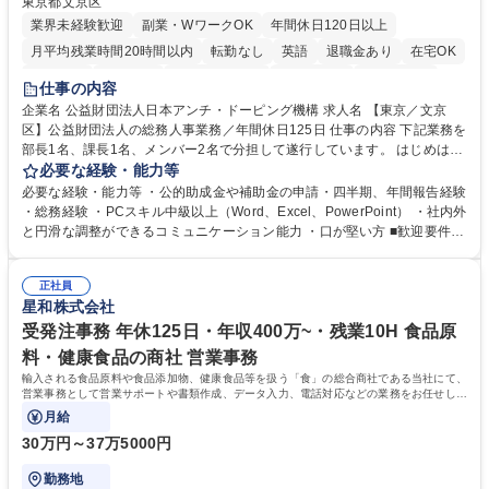
東京都文京区
業界未経験歓迎
副業・WワークOK
年間休日120日以上
月平均残業時間20時間以内
転勤なし
英語
退職金あり
在宅OK
賞与あり
育休あり
完全週休2日制
交通費支給
土日祝休み
仕事の内容
食事補助あり
企業名 公益財団法人日本アンチ・ドーピング機構 求人名 【東京／文京
区】公益財団法人の総務人事業務／年間休日125日 仕事の内容 下記業務を
部長1名、課長1名、メンバー2名で分担して遂行しています。 はじめは担
当者として業務を覚えていただき、ゆくゆくはリーダーやマネージャーポ
必要な経験・能力等
ジションとして活躍いただくことを期待しています。 【総務・人事グルー
必要な経験・能力等 ・公的助成金や補助金の申請・四半期、年間報告経験
プの業務内容】 ・人事制度関連 ・採用活動 ・教育研修の企画、実行 ・勤
・総務経験 ・PCスキル中級以上（Word、Excel、PowerPoint） ・社内外
怠管理 ・官公庁への各種提出 ・法定の会議運営（評議員会、理事会） ・
と円滑な調整ができるコミュニケーション能力 ・口が堅い方 ■歓迎要件
コンプライアンス ・内部規程やルールの管理、整備、文書管理 ・契約関
・採用業務経験 ・英語に抵抗がない方 ・営業経験 学歴・資格 学歴：大学
連 ・衛生管理 ・防災関連・公的助成金の管理・オフィス、ファシリティ
院 大学 高専 短大 専修学校 高校 語学力： 資格：
管理 ・福利厚生関連 ・職員からの問合せ、相談対応 ・その他日常の総務
正社員
星和株式会社
業務全般 募集職種 【東京／文京区】公益財団法人の総務人事業務／年間
休日125日
受発注事務 年休125日・年収400万~・残業10H 食品原
料・健康食品の商社 営業事務
輸入される食品原料や食品添加物、健康食品等を扱う「食」の総合商社である当社にて、
営業事務として営業サポートや書類作成、データ入力、電話対応などの業務をお任せしま
す。
月給
30万円～37万5000円
勤務地