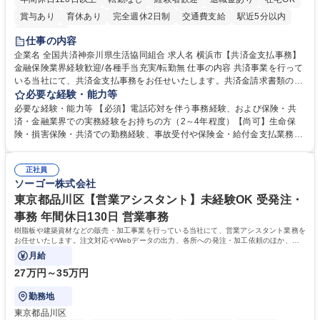
賞与あり
育休あり
完全週休2日制
交通費支給
駅近5分以内
土日祝休み
仕事の内容
企業名 全国共済神奈川県生活協同組合 求人名 横浜市【共済金支払事務】
金融保険業界経験歓迎/各種手当充実/転勤無 仕事の内容 共済事業を行って
いる当社にて、共済金支払事務をお任せいたします。共済金請求書類の受
付・内容確認・審査・データ入力のほか、加入者様や医療機関等からの問
必要な経験・能力等
い合わせ電話対応や書類発送等を担当します。 ■共済金請求書類の受付、
必要な経験・能力等 【必須】電話応対を伴う事務経験、および保険・共
内容確認、および共済金支払に関する審査・事務処理業務全般を担当 ■専
済・金融業界での実務経験をお持ちの方（2～4年程度）【尚可】生命保
用システムへのデータ入力、各種必要書類の作成・発送作業 ■加入者様や
険・損害保険・共済での勤務経験、事故受付や保険金・給付金支払業務経
医療機関等からの各種問い合わせに対する丁寧かつ迅速な電話応対 ■現場
験がある方 【求める人物像】■相手の立場に立った丁寧な対応ができる方
調査の対応および業務プロセスの改善活動 【業務内容の変更範囲】当社の
■チームワークを大切にし、素直に学べる方★外勤の保険営業から内勤事
指定する業務 募集職種 横浜市【共済金支払事務】金融保険業界経験歓迎/
正社員
務へのキャリアチェンジ希望者も大歓迎です！ 学歴・資格 学歴：大学院
ソーゴー株式会社
各種手当充実/転勤無
大学 高専 短大 専修学校 高校 語学力： 資格：
東京都品川区【営業アシスタント】未経験OK 受発注・
事務 年間休日130日 営業事務
樹脂板や建築資材などの販売・加工事業を行っている当社にて、営業アシスタント業務を
お任せいたします。注文対応やWebデータの出力、各所への発注・加工依頼のほか、電
話・メール対応等の事務業務を担当します。
月給
27万円～35万円
勤務地
東京都品川区