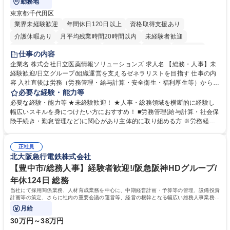
勤務地
東京都千代田区
業界未経験歓迎
年間休日120日以上
資格取得支援あり
介護休暇あり
月平均残業時間20時間以内
未経験者歓迎
住宅手当あり
時短勤務あり
退職金あり
在宅OK
賞与あり
仕事の内容
育休あり
完全週休2日制
交通費支給
土日祝休み
寮・社宅あり
企業名 株式会社日立医薬情報ソリューションズ 求人名 【総務・人事】未
経験歓迎/日立グループ/組織運営を支えるゼネラリストを目指す 仕事の内
容 入社直後は労務（労務管理・給与計算・安全衛生・福利厚生等）からお
任せいたします。将来は総務・採用・教育業務へ守備範囲を広げ、組織運
必要な経験・能力等
営を支えるゼネラリストをめざせます。 ・初期業務：労働時間管理、給与
必要な経験・能力等 ★未経験歓迎！ ★人事・総務領域を横断的に経験し
計算、社会保険対応、福利厚生管理、安全衛生、健康経営推進等をお任せ
幅広いスキルを身につけたい方におすすめ！ ■労務管理(給与計算・社会保
します。ご経験に応じて、休職者管理など、幅広く経験を積んでいただき
険手続き・勤怠管理など)に関心があり主体的に取り組める方 ※労務経験
ます。 ・将来的な広がり：総務・採用・教育・税務対応・経営企画等。
者は早期にご活躍いただけます。 ■チームで仕事を推進できる方■将来は
★メンバーがマンツーマンで丁寧に教えるため、ご経験が浅くても安心！
マネジメント職として活躍したい 【尚可】■人事、労務、採用、教育業務
幅広く経験を積みたい意欲がある方に最適な環境です。 募集職種 【総
正社員
のご経験 ■労務管理（給与計算・社会保険手続き・勤怠管理など）の経験
北大阪急行電鉄株式会社
務・人事】未経験歓迎/日立グループ/組織運営を支えるゼネラリストを目
■衛生管理者の資格をお持ちの方 学歴・資格 学歴：大学院 大学 高専 短大
指す
専修学校 高校 語学力： 資格：
【豊中市/総務人事】経験者歓迎!/阪急阪神HDグループ/
年休124日 総務
当社にて採用関係業務、人材育成業務を中心に、中期経営計画・予算等の管理、設備投資
計画等の策定、さらに社内の重要会議の運営等、経営の根幹となる幅広い総務人事業務全
般を担当していただきます。
月給
30万円～38万円