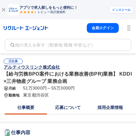
アプリで求人探しをもっと便利に！
インストール
レビュー高評価
無料
会員ログイン
他の求人を探す（勤務地 職種 年収など）
正社員
アルティウスリンク株式会社
【給与労務BPO案件における業務改善(BPR)業務】 KDDI
×三井物産グループ 業務企画
51万3000円～55万3000円
月給
東京都渋谷区
勤務地
仕事概要
応募について
採用企業情報
仕事内容