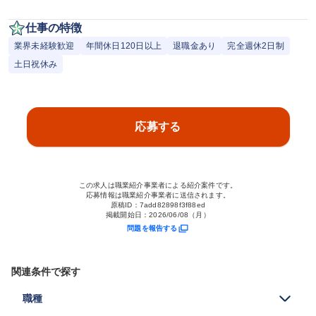
仕事の特徴
業界未経験歓迎
年間休日120日以上
退職金あり
完全週休2日制
土日祝休み
応募する
この求人は職業紹介事業者による紹介案件です。
応募情報は職業紹介事業者に送信されます。
原稿ID：
7add82898f3f88ed
掲載開始日：
2026/06/08（月）
問題を報告する
関連条件で探す
職種