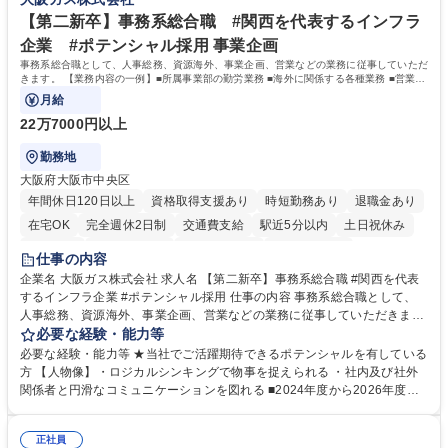
事業の他、新宿駅西口広場内に設置された照明を兼ねた広告「ブライトサ
ープ】総合職（事務）◇残業月平均9時間未満／有給年平均16日取得
イン」の管理運営を行うなど、事業収益を生み出す活動を積極的に行って
【第二新卒】事務系総合職 #関西を代表するインフラ
います。 学歴・資格 学歴：大学院 大学 高専 短大 専修学校 高校 語学力：
企業 #ポテンシャル採用 事業企画
資格：
事務系総合職として、人事総務、資源海外、事業企画、営業などの業務に従事していただ
きます。 【業務内容の一例】■所属事業部の勤労業務 ■海外に関係する各種業務 ■営業部
門の企画スタッフ、ルート営業
月給
22万7000円以上
勤務地
大阪府大阪市中央区
年間休日120日以上
資格取得支援あり
時短勤務あり
退職金あり
在宅OK
完全週休2日制
交通費支給
駅近5分以内
土日祝休み
服装自由
第二新卒歓迎
寮・社宅あり
食事補助あり
仕事の内容
企業名 大阪ガス株式会社 求人名 【第二新卒】事務系総合職 #関西を代表
するインフラ企業 #ポテンシャル採用 仕事の内容 事務系総合職として、
人事総務、資源海外、事業企画、営業などの業務に従事していただきま
す。 【業務内容の一例】■所属事業部の勤労業務 ■海外に関係する各種業
必要な経験・能力等
務 ■営業部門の企画スタッフ、ルート営業 【キャリアパス】入社後の配属
必要な経験・能力等 ★当社でご活躍期待できるポテンシャルを有している
ポジションで一定期間ご活躍頂いた後、本人の適性及び将来のキャリアを
方 【人物像】・ロジカルシンキングで物事を捉えられる ・社内及び社外
鑑みてジョブローテーションを行います。 【育成】OJTでの現場育成や研
関係者と円滑なコミュニケーションを図れる ■2024年度から2026年度ま
修カリキュラムを通じて、Daigasグループの業務で必要となる知識につい
での3ヵ年を対象とする「Daigasグループ中期経営計画2026」を策定しま
て学んでいただきます。 募集職種 【第二新卒】事務系総合職 #関西を代
した。https://www.osakagas.co.jp/company/press/pr2024/1777576_564
表するインフラ企業 #ポテンシャル採用
正社員
72.html ■エネルギーセキュリティの不安定化や気候変動による自然災害の