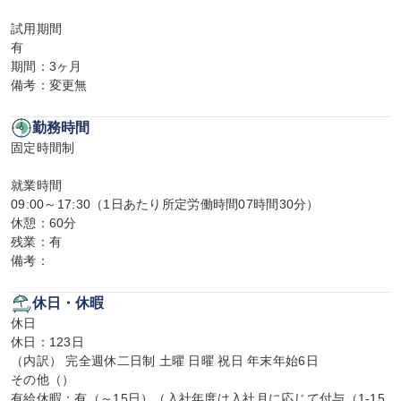
試用期間

有

期間：3ヶ月

備考：変更無
勤務時間
固定時間制

就業時間

09:00～17:30（1日あたり所定労働時間07時間30分）

休憩：60分

残業：有

備考：
休日・休暇
休日

休日：123日

（内訳） 完全週休二日制 土曜 日曜 祝日 年末年始6日

その他（）

有給休暇：有（～15日）（入社年度は入社月に応じて付与（1-15