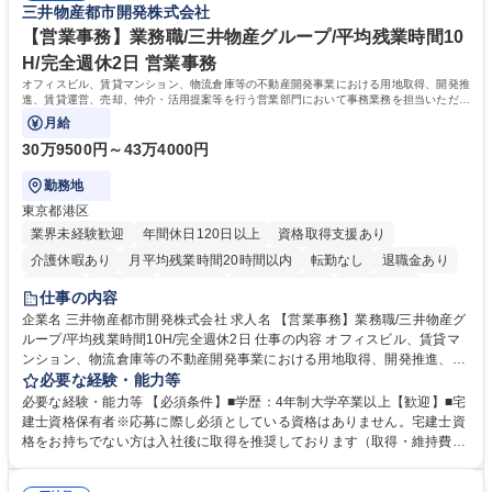
三井物産都市開発株式会社
甚大化など、これまで以上に社会課題解決の重要性が高まっています。
「未来の日常」の創造に向けて持続可能な社会の実現に貢献してまいりま
【営業事務】業務職/三井物産グループ/平均残業時間10
す。 学歴・資格 学歴：大学院 大学 語学力： 資格：
H/完全週休2日 営業事務
オフィスビル、賃貸マンション、物流倉庫等の不動産開発事業における用地取得、開発推
進、賃貸運営、売却、仲介・活用提案等を行う営業部門において事務業務を担当いただき
ます。
月給
30万9500円～43万4000円
勤務地
東京都港区
業界未経験歓迎
年間休日120日以上
資格取得支援あり
介護休暇あり
月平均残業時間20時間以内
転勤なし
退職金あり
在宅OK
賞与あり
育休あり
完全週休2日制
交通費支給
仕事の内容
駅近5分以内
土日祝休み
寮・社宅あり
企業名 三井物産都市開発株式会社 求人名 【営業事務】業務職/三井物産グ
ループ/平均残業時間10H/完全週休2日 仕事の内容 オフィスビル、賃貸マ
ンション、物流倉庫等の不動産開発事業における用地取得、開発推進、賃
貸運営、売却、仲介・活用提案等を行う営業部門において事務業務を担当
必要な経験・能力等
いただきます。 【詳細】・契約書管理、契約書製本、捺印対応、ファイリ
必要な経験・能力等 【必須条件】■学歴：4年制大学卒業以上【歓迎】■宅
ング、登記簿取得、調書取得・支払業務（各種費用支払、支払管理、請
建士資格保有者※応募に際し必須としている資格はありません。宅建士資
求・支払データ登録、取引先マスター申請対応）・予算作成及び予実管
格をお持ちでない方は入社後に取得を推奨しております（取得・維持費用
理・各種稟議書、報告書作成業務・各種台帳管理、交際費・会議費支払報
の一部補助あり） 【求める人物像】 ・向学心豊かで、主体的に行動でき
告書作成及び月次管理・部内総務庶務全般 など※※配属先によっては上記
る方。 ・社内外の多様な関係者と協調して業務を進められるコミュニケー