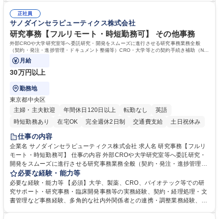
連 ・衛生管理 ・防災関連・公的助成金の管理・オフィス、ファシリティ
院 大学 高専 短大 専修学校 高校 語学力： 資格：
管理 ・福利厚生関連 ・職員からの問合せ、相談対応 ・その他日常の総務
正社員
サノダインセラピューティクス株式会社
業務全般 募集職種 【東京／文京区】公益財団法人の総務人事業務／年間
休日125日
研究事務【フルリモート・時短勤務可】 その他事務
外部CROや大学研究室等へ委託研究・開発をスムーズに進行させる研究事務業務全般
（契約・発注・進捗管理・ドキュメント整備等）CRO・大学等との契約手続き補助（ND
A・委託・共同研究契約等の進行・記録管理）
月給
30万円以上
勤務地
東京都中央区
主婦・主夫歓迎
年間休日120日以上
転勤なし
英語
時短勤務あり
在宅OK
完全週休2日制
交通費支給
土日祝休み
仕事の内容
企業名 サノダインセラピューティクス株式会社 求人名 研究事務【フルリ
モート・時短勤務可】 仕事の内容 外部CROや大学研究室等へ委託研究・
開発をスムーズに進行させる研究事務業務全般（契約・発注・進捗管理・
ドキュメント整備等）CRO・大学等との契約手続き補助（NDA・委託・
必要な経験・能力等
共同研究契約等の進行・記録管理） ■見積取得、発注、検収、請求処理等
必要な経験・能力等 【必須】大学、製薬、CRO、バイオテック等での研
の事務手続き ■委託先との定例会議の調整・アジェンダ準備・議事録作成
究サポート・研究事務・臨床開発事務等の実務経験、契約・経理処理・文
■研究報告書、試験関連資料、SOP等の整備・版管理・保管 ■研究開発の
書管理など事務経験、多角的な社内外関係者との連携・調整業務経験、基
進捗・タイムライン・予算執行管理サポート ■AMED等公的研究費の申
本的なPCスキル 【尚可】 ■URA経験または産学連携・研究費管理の経験
請・報告書類作成補助および経費管理 ■社内外関係者との連絡調整・その
■AMED等の公的研究費の申請・執行管理経験 ■英語での文書読解・メー