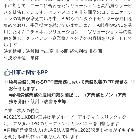
トに対して、ニーズに合わせたソリューションと高品質なサービ
スを提供しています。ビジネス上でも非対面型のコミュニケーシ
ョンの需要が増えている中、BPOやコンタクトセンターが注目を
集めており、事業拡大を続けています。また、AI技術やSNSを活
用したオムニチャネルソリューション、ITソリューション等の提
供を通じ、クライアント企業様とその先のお客様をサポートして
います

決算情報：決算期 売上高 非公開 経常利益 非公開

※決済単位：単体
仕事に関するPR
給与労務に関わるBPO型業務において業務改善(BPR)業務を
お任せします。

■給与労務業務の運用知識を前提に、コア業務とノンコア業
務を分解・設計・改善を主導
企業・求人の特色

■2023/9にKDDI×三井物産グループ「アルティウスリンク」発
足。デジタルBPOのリーディングカンパニーを目指します

■健康経営優良法人(大規模法人部門)に2023認定！社員がイキイキ
と働ける環境作りに取り組んでいます。