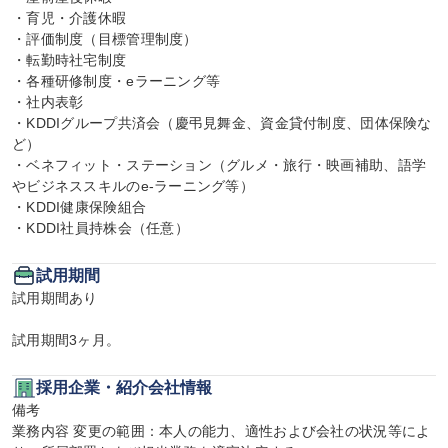
・育児・介護休暇

・評価制度（目標管理制度）

・転勤時社宅制度

・各種研修制度・eラーニング等

・社内表彰

・KDDIグループ共済会（慶弔見舞金、資金貸付制度、団体保険な
ど）

・ベネフィット・ステーション（グルメ・旅行・映画補助、語学
やビジネススキルのe-ラーニング等）

・KDDI健康保険組合

・KDDI社員持株会（任意）
試用期間
試用期間あり

試用期間3ヶ月。
採用企業・紹介会社情報
備考

業務内容 変更の範囲：本人の能力、適性および会社の状況等によ