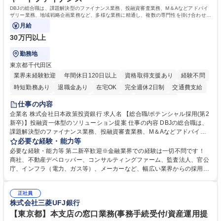
DBJの総合職は、課題解決型のファイナンス業務、投融資審査業務、M＆Aなどアドバイ
ザリー業務、地域戦略企画業務など、多様な業務に精通し、複数の専門性を掛け合わせて
広く社会に貢献していく職種です。
月給
30万円以上
勤務地
東京都千代田区
業界未経験歓迎
年間休日120日以上
資格取得支援あり
経験不問
時短勤務あり
退職金あり
在宅OK
完全週休2日制
交通費支給
駅近5分以内
土日祝休み
第二新卒歓迎
寮・社宅あり
仕事の内容
食事補助あり
託児所あり
企業名 株式会社日本政策投資銀行 求人名 【総合職/ポテンシャル採用(第2
新卒)】投融資一体型のソリューション提案 仕事の内容 DBJの総合職は、
課題解決型のファイナンス業務、投融資審査業務、M＆Aなどアドバイザ
リー業務、地域戦略企画業務など、多様な業務に精通し、複数の専門性を
必要な経験・能力等
掛け合わせて広く社会に貢献していく職種です。 入社後は、横断的なロー
必要な経験・能力等 第二新卒歓迎※金融業界での経験は一切不問です！
テーションを経て適性や専門性に応じたキャリアを形成していただきま
商社、不動産デベロッパー、コンサルティングファーム、監査法人、官公
す。総合職として入社いただき、下記いずれかの部門でご活躍いただきま
庁、インフラ（電力、ガス等）、メーカーなど、幅広い業界からの採用実
す。※未経験の方に関しては、入行後3ヶ月間の金融の実務を学んでいた
績があります。 ＜求める人物像＞DBJでは、強い社会的使命感をもち、今
だく研修を準備しております。 ・法人RM業務・金融機能業務・コーポレ
後の日本のあり方を俯瞰する総合性と、金融分野のフロンティアを切り拓
ート・ナレッジ業務 ※それぞれの業務内容に関しては、別途その他労働条
正社員
く高い志を併せもった人材を求めています。ポテンシャル採用（第2新
株式会社三菱UFJ銀行
件備考欄に記載 募集職種 【総合職/ポテンシャル採用(第2新卒)】投融資一
卒）では、金融業界での経験や知識を問いません。新たな時代を見据え
体型のソリューション提案
て、複雑化する社会課題の解決に向けて先鞭をつける役割を担いたい、と
【東京都】本支店の窓口業務(事務手続受付/資産運用提