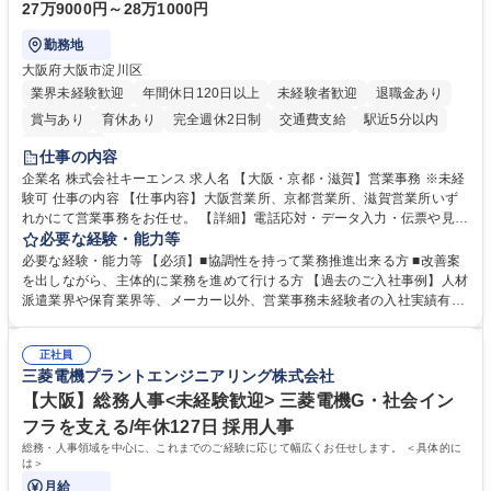
27万9000円～28万1000円
勤務地
大阪府大阪市淀川区
業界未経験歓迎
年間休日120日以上
未経験者歓迎
退職金あり
賞与あり
育休あり
完全週休2日制
交通費支給
駅近5分以内
土日祝休み
仕事の内容
企業名 株式会社キーエンス 求人名 【大阪・京都・滋賀】営業事務 ※未経
験可 仕事の内容 【仕事内容】大阪営業所、京都営業所、滋賀営業所いず
れかにて営業事務をお任せ。 【詳細】電話応対・データ入力・伝票や見積
の作成・カタログ送付・来客対応・営業所内で発生する事務業務や業務改
必要な経験・能力等
善をお任せ。 【教育制度】ご入社後、育成担当とペアになりながらOJTに
必要な経験・能力等 【必須】■協調性を持って業務推進出来る方 ■改善案
て業務を覚えていただくことが可能です。業務システムがきちんと構築さ
を出しながら、主体的に業務を進めて行ける方 【過去のご入社事例】人材
れているため、スムーズに仕事に慣れることができる環境です。また、
派遣業界や保育業界等、メーカー以外、営業事務未経験者の入社実績有
「チームで成果を出す文化」があり、良いやり方を積極的に共有しながら
【当社の事務職について】単なる事務ではなく主体性を発揮したサポート
常に改善を目指す風土のため、安心して業務に取り組んでいただけます。
により、キーエンスの付加価値向上に貢献します。ベースの定型業務に加
募集職種 【大阪・京都・滋賀】営業事務 ※未経験可
正社員
えて、お客様や社員の状況に合わせ、能動的なサポート、改善の動きも期
三菱電機プラントエンジニアリング株式会社
待され。組織を支えるスペシャリストとして、チームに貢献し、結果的に
社員から頼られる存在になることができます。平均19:30の退勤以降の業
【大阪】総務人事<未経験歓迎> 三菱電機G・社会イン
務の持ち帰りも禁止されており、メリハリのある働き方となります。 学
フラを支える/年休127日 採用人事
歴・資格 学歴：大学院 大学 高専 短大 語学力： 資格：
総務・人事領域を中心に、これまでのご経験に応じて幅広くお任せします。 ＜具体的に
は＞
月給