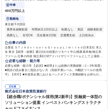
任担当として広く活躍できる環境です。
年俸
400万円以上
勤務地
東京都千代田区
業界未経験歓迎
年間休日120日以上
転勤なし
英語
経験者歓迎
残業なし
在宅OK
完全週休2日制
交通費支給
土日祝休み
仕事の内容
企業名 ＳＴＪＡｄｖｉｓｏｒｓＧｒｏｕｐＬｉｍｉｔｅｄ日本支社 求人
名 東京【経理・総務】週1日出社程度のリモート中心/残業基本無/独立系
ファーム 仕事の内容 独立系ECMアドバイザリーファームとして上場前後
の資本市場戦略を設計する当社にて経理・総務をお任せします。基礎的な
必要な経験・能力等
バックオフィス業務からスタートし組織を支える専任担当として広く活躍
必要な経験・能力等 【必須】■経理または総務の実務経験（1～3年程度）
できる環境です。 ■日常経理、月次および年次決算サポート業務 ■本国
■英語の読み書きに抵抗がない方（高校卒業レベル。AI翻訳ツールの使用
（グローバル）との英文メール対応（AI翻訳ツール等を使用しての対応で
可）【尚可】■外資系企業におけるバックオフィス実務経験をお持ちの方
問題ございません） ■オフィス環境整備、郵便物の発送・受取等の総務業
【必須・尚可要件】簿記などの特別な資格や、TOEIC等のスコアは求めて
務全般 ■その他バックオフィス関連サポート ※ご経験に合わせて無理なく
おりません。日々の事務処理を丁寧かつ正確に行える方を歓迎します。
業務をお任せします。残業も基本的には発生せず、ご自身のペースで業務
正社員
【働き方について】現在は週4日程度の在宅勤務を実施しており、ワーク
株式会社日本政策投資銀行
を進めやすく定着率の高い環境です。 募集職種 東京【経理・総務】週1日
ライフバランスを重視する方に最適な環境です（フルリモートも面接で相
出社程度のリモート中心/残業基本無/独立系ファーム
談可）。【求める人物像】幅広いバックオフィス業務に柔軟に対応でき、
【総合職/ポテンシャル採用(第2新卒)】投融資一体型の
社内外と円滑にコミュニケーションを取りながら業務を推進できる方 学
ソリューション提案 インベストバンキングストラクチ
歴・資格 学歴：大学院 大学 高専 短大 専修学校 高校 語学力： 資格：
ャードファイナンス