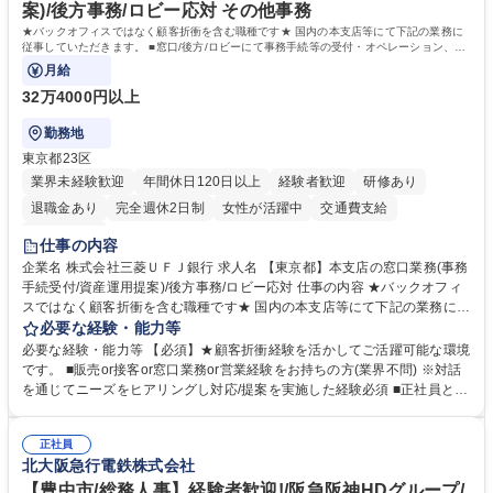
いう気概をお持ちの方を心待ちにしています。 学歴・資格 学歴：大学院
案)/後方事務/ロビー応対 その他事務
大学 語学力： 資格：
★バックオフィスではなく顧客折衝を含む職種です★ 国内の本支店等にて下記の業務に
従事していただきます。 ■窓口/後方/ロビーにて事務手続等の受付・オペレーション、お
客様対応
月給
32万4000円以上
勤務地
東京都23区
業界未経験歓迎
年間休日120日以上
経験者歓迎
研修あり
退職金あり
完全週休2日制
女性が活躍中
交通費支給
土日祝休み
仕事の内容
企業名 株式会社三菱ＵＦＪ銀行 求人名 【東京都】本支店の窓口業務(事務
手続受付/資産運用提案)/後方事務/ロビー応対 仕事の内容 ★バックオフィ
スではなく顧客折衝を含む職種です★ 国内の本支店等にて下記の業務に従
事していただきます。 ■窓口/後方/ロビーにて事務手続等の受付・オペレ
必要な経験・能力等
ーション、お客様対応 ■窓口にて、ご来店された個人のお客様に対して金
必要な経験・能力等 【必須】★顧客折衝経験を活かしてご活躍可能な環境
融商品のご提案 ■効率的な事務運用の検討・構築等 ≪業務紹介：ご応募前
です。 ■販売or接客or窓口業務or営業経験をお持ちの方(業界不問) ※対話
に必ずご覧ください≫ ※記事 https://www.mysite.bk.mufg.jp/career/circle/
を通じてニーズをヒアリングし対応/提案を実施した経験必須 ■正社員とし
article17/ ※動画 https://youtu.be/H-S7HaJqqbg 募集職種 【東京都】本支
ての就業経験1年以上 【歓迎】■金融業界での就業経験■銀行での預金為替
店の窓口業務(事務手続受付/資産運用提案)/後方事務/ロビー応対
事務経験 ■金融商品の提案・販売経験 ≪魅力≫研修やOJT環境が整ってい
正社員
るので安心して入行いただけます。 幅広いキャリアの選択肢があり、公募
北大阪急行電鉄株式会社
や社内副業等を活用し、 一人ひとりが挑戦できるカルチャーが浸透してい
ます。 学歴・資格 学歴：大学院 大学 高専 短大 専修学校 高校 語学力：
【豊中市/総務人事】経験者歓迎!/阪急阪神HDグループ/