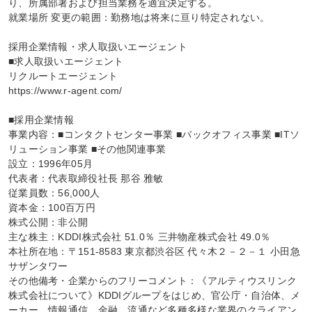
り、所属部署および担当業務を適宜決定する。

就業場所 変更の範囲：勤務地は将来に亘り特定されない。

採用企業情報・求人取扱いエージェント

■求人取扱いエージェント

リクルートエージェント

https://www.r-agent.com/

■採用企業情報

事業内容：■コンタクトセンター事業 ■バックオフィス事業 ■ITソ
リューション事業 ■その他関連事業

設立：1996年05月

代表者：代表取締役社長 那谷 雅敏

従業員数：56,000人

資本金：100百万円

株式公開：非公開

主な株主：KDDI株式会社 51.0％ 三井物産株式会社 49.0％

本社所在地：〒151-8583 東京都渋谷区 代々木２－２－１ 小田急
サザンタワー

その他備考・企業からのフリーコメント：《アルティウスリンク
株式会社について》KDDIグループをはじめ、官公庁・自治体、メ
ーカー、情報通信、金融、流通など多種多様な業界のクライアン