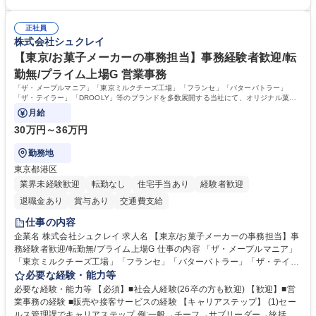
客・電話対応 ■郵便物の受領・発送・管理■オフィス設備・備品管理■建
いて】 ◎設立したばかりの会社であり、一緒に企業を立ち上げ・拡大しよ
物・設備修繕の手配及び業者対応■押印・契約書管理等の庶務業務■安全衛
うという意欲のある方を求めています。 ◎経営に近い立場で幅広くキャリ
生に関する業務等■健康診断、産業医面談、休職・復職手続き等の労務サ
正社員
アが磨けます。 ◎NTTデータグループであり福利厚生は充実しているとと
株式会社シュクレイ
ポート■社内ルールの運用・各種社内案内■その他、拠点運営に関わる管理
もに、働き方改革も推進しています。 学歴・資格 学歴：大学院 大学 高専
部門業務 募集職種 【大阪/総務・人事（労務）担当者】3Dプリンター事
短大 専修学校 語学力： 資格：
【東京/お菓子メーカーの事務担当】事務経験者歓迎/転
業/NTTデータG/年休129日
勤無/プライム上場G 営業事務
「ザ・メープルマニア」「東京ミルクチーズ工場」「フランセ」「バターバトラー」
「ザ・テイラー」「DROOLY」等のブランドを多数展開する当社にて、オリジナル菓子
ブランド商品の事務業務をお任せいたします。
月給
30万円～36万円
勤務地
東京都港区
業界未経験歓迎
転勤なし
住宅手当あり
経験者歓迎
退職金あり
賞与あり
交通費支給
仕事の内容
企業名 株式会社シュクレイ 求人名 【東京/お菓子メーカーの事務担当】事
務経験者歓迎/転勤無/プライム上場G 仕事の内容 「ザ・メープルマニア」
「東京ミルクチーズ工場」「フランセ」「バターバトラー」「ザ・テイラ
ー」「DROOLY」等のブランドを多数展開する当社にて、オリジナル菓子
必要な経験・能力等
ブランド商品の事務業務をお任せいたします。 【具体的な業務内容】 ■店
必要な経験・能力等 【必須】■社会人経験(26卒の方も歓迎) 【歓迎】■営
舗からの発注受付/PC入力業務 ■受電対応(社内/社外) ■商品のマスター登
業事務の経験 ■販売や接客サービスの経験 【キャリアステップ】 (1)セー
録 ■日々の売上抽出・報告 ■提携企業への書類送付業務 ■契約書管理業務
ルス管理課でキャリアステップ 例:一般→チーフ→サブリーダー→統括リ