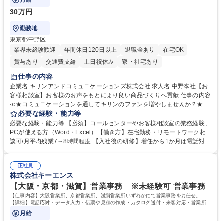
月給
30万円
勤務地
東京都中野区
業界未経験歓迎
年間休日120日以上
退職金あり
在宅OK
賞与あり
交通費支給
土日祝休み
寮・社宅あり
仕事の内容
企業名 キリンアンドコミュニケーションズ株式会社 求人名 中野本社【お
客様相談室】お客様のお声をもとにより良い商品づくりへ貢献 仕事の内容
≪★コミュニケーションを通してキリンのファンを増やしませんか？★≫
お客様のお声をより良い商品づくりに活かしていく上で、窓口となるお客
必要な経験・能力等
様相談室でのお仕事です。 日々お客様からいただくキリングループへのご
必要な経験・能力等 【必須】コールセンターやお客様相談室の業務経験、
意見を、企業活動に活かしています。お客様からの声に迅速かつ誠意をも
PCが使える方（Word・Excel）【働き方】在宅勤務・リモートワーク相
って対応、情報提供するとともにグループ内活動に反映しています。 【具
談可/月平均残業7～8時間程度 【入社後の研修】着任から1か月は電話対応
体的には】電話応対、メール、お手紙対応、ご指摘品調査報告書作成、有
のOJTを中心に実施し、電話対応に慣れた段階でメール・手紙のOJTを実
人チャットボット対応など。 【1日の対応件数】■電話：月間一人当たり
施する予定です。独り立ち以降もしっかりフォローする体制を整えていま
平均100件前後■メール・手紙：同上40件前後 募集職種 中野本社【お客様
正社員
すのでご安心ください。 【当社について】キリングループの広報機能を担
株式会社キーエンス
相談室】お客様のお声をもとにより良い商品づくりへ貢献
う会社として、お客様との出会いを大切にし、磨き上げたホスピタリティ
を込めてコミュニケーションをとりながら広報関連業務を行っておりま
【大阪・京都・滋賀】営業事務 ※未経験可 営業事務
す。 学歴・資格 学歴：大学院 大学 高専 短大 専修学校 高校 語学力： 資
【仕事内容】大阪営業所、京都営業所、滋賀営業所いずれかにて営業事務をお任せ。
格：
【詳細】電話応対・データ入力・伝票や見積の作成・カタログ送付・来客対応・営業所内
で発生する事務業務や業務改善をお任せ。
月給