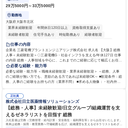
29万5000円～33万5000円
勤務地
大阪府大阪市北区
業界未経験歓迎
年間休日120日以上
資格取得支援あり
未経験者歓迎
住宅手当あり
時短勤務あり
経験者歓迎
退職金あり
在宅OK
賞与あり
完全週休2日制
交通費支給
仕事の内容
駅近5分以内
土日祝休み
服装自由
寮・社宅あり
食事補助あり
企業名 三菱電機プラントエンジニアリング株式会社 求人名 【大阪】総務
人事＜未経験歓迎＞◇三菱電機G・社会インフラを支える/年休127日 仕事
の内容 総務・人事領域を中心に、これまでのご経験に応じて幅広くお任せ
します。 ＜具体的には＞ ・総務/人事労務（給与・社保・勤怠管理など）
必要な経験・能力等
・採用・教育研修 ・福利厚生運用 など ※基本的には事務所勤務ですが、
必要な経験・能力等 ＜職種未経験歓迎・業界未経験歓迎＞ ～総務、人事
採用や教育等の業務内容により、関西圏以外への日帰り・宿泊を伴う国内
のご経験が無い方でも、意欲のある方であれば未経験OK～ ■歓迎条件：総
出張もございます。 ※担当業務を持ちつつ、お互いに助け合いながら、総
務、人事のご経験をお持ちの方（業界不問） ■求める人物像：・社内外の
務部という組織として協力しながら進める体制です。 募集職種 【大阪】
関係各部門との調整を率先して行い、業務を円滑に遂行できる協調性やコ
総務人事＜未経験歓迎＞◇三菱電機G・社会インフラを支える/年休127日
ミュニケーション能力を持っている方 ・人事総務領域に興味がありゼネラ
正社員
リスト志向をお持ちの方 学歴・資格 学歴：大学院 大学 語学力： 資格：
株式会社日立医薬情報ソリューションズ
【総務・人事】未経験歓迎/日立グループ/組織運営を支
えるゼネラリストを目指す 総務
入社直後は労務（労務管理・給与計算・安全衛生・福利厚生等）からお任せいたします。
将来は総務・採用・教育業務へ守備範囲を広げ、組織運営を支えるゼネラリストをめざせ