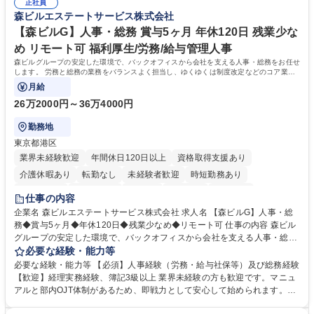
の他に担当頂く業務が発生する場合があります。 募集職種 【営業事務】
正社員
ション力がある方。 ・チャレンジを厭わず、粘り強く業務に取り組める
森ビルエステートサービス株式会社
業務職/三井物産グループ/平均残業時間10H/完全週休2日
方。多様な関係者と謙虚に信頼関係を構築でき、期限を意識したスケジュ
ール管理が出来る方。※将来的に他部署（営業部門、コーポレート部門）
【森ビルG】人事・総務 賞与5ヶ月 年休120日 残業少な
へのジョブローテーションの可能性があります。 学歴・資格 学歴：大学
め リモート可 福利厚生/労務/給与管理人事
院 大学 語学力： 資格：宅地建物取引士
森ビルグループの安定した環境で、バックオフィスから会社を支える人事・総務をお任せ
します。 労務と総務の業務をバランスよく担当し、ゆくゆくは制度改定などのコア業務
にも挑戦できる、やりがいある環境です。
月給
26万2000円～36万4000円
勤務地
東京都港区
業界未経験歓迎
年間休日120日以上
資格取得支援あり
介護休暇あり
転勤なし
未経験者歓迎
時短勤務あり
経験者歓迎
退職金あり
在宅OK
賞与あり
育休あり
仕事の内容
完全週休2日制
交通費支給
長期歓迎
駅近5分以内
土日祝休み
企業名 森ビルエステートサービス株式会社 求人名 【森ビルG】人事・総
務◆賞与5ヶ月◆年休120日◆残業少なめ◆リモート可 仕事の内容 森ビル
グループの安定した環境で、バックオフィスから会社を支える人事・総務
をお任せします。 労務と総務の業務をバランスよく担当し、ゆくゆくは制
必要な経験・能力等
度改定などのコア業務にも挑戦できる、やりがいある環境です。 ■勤怠管
必要な経験・能力等 【必須】人事経験（労務・給与社保等）及び総務経験
理、給与計算、社会保険手続き、年末調整等の労務管理全般 ■入退社手続
【歓迎】経理実務経験、簿記3級以上 業界未経験の方も歓迎です。マニュ
き、社内規定の改定や人事制度改定などのコア業務 ■社内イベントの企画
アルと部内OJT体制があるため、即戦力として安心して始められます。
運営やその他総務業務全般 ※労務と総務を1：1の割合でお任せ。 入社後
【魅力・やりがい】森ビルGの安定基盤で労務から総務まで幅広く携われ
は部内のOJTを中心に、あなたの経験に合わせて不足している部分はいつ