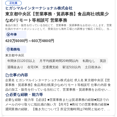
他研究開発に関わる総務・庶務 募集職種 研究事務【フルリモート・時短
正社員
ル対応力 【働き方について】フルリモートやハイブリッド勤務、時短勤務
ヒガシマルインターナショナル株式会社
勤務可】
など個々のライフスタイルに応じた柔軟な働き方が可能です。育児や介護
東京都中央区【営業事務・貿易事務】食品商社/残業少
との両立も応援します。 学歴・資格 学歴：大学院 大学 語学力： 資格：
なめ/リモート等相談可 営業事務
食品の加工・販売を行っている当社にて、営業事務・貿易事務をお任せいたします。営業
社員のサポートポジションとして、受発注から海外工場との調整まで幅広く対応し、当社
事業の根幹を支えていただきます。
年俸
420万6000円～603万4800円
勤務地
東京都中央区
年間休日120日以上
月平均残業時間20時間以内
転勤なし
英語
退職金あり
在宅OK
交通費支給
駅近5分以内
土日祝休み
仕事の内容
企業名 ヒガシマルインターナショナル株式会社 求人名 東京都中央区【営
業事務・貿易事務】食品商社/残業少なめ/リモート等相談可 仕事の内容 食
品の加工・販売を行っている当社にて、営業事務・貿易事務をお任せいた
します。営業社員のサポートポジションとして、受発注から海外工場との
必要な経験・能力等
調整まで幅広く対応し、当社事業の根幹を支えていただきます。 ■受発注
必要な経験・能力等 【必須】■営業事務または貿易事務の経験■英語での
業務、請求書発行 ■海外工場とのスケジュール調整 ■在庫管理 ■輸入書類
メールのやり取りに抵抗感の無い方 【尚可】■商社での営業事務の経験■
の確認・作成 ■配送手配 ■通関業者を通して行う輸出入業全般 ■倉庫との
通関業務の経験。 【働き方について】所定労働時間は7時間と短めで、残
倉入れ調整等 ※ゼネラリストとしてのキャリアアップを目指すことが可能
業も月平均20時間以下です。時差出勤制度や週1日のリモート勤務も相談