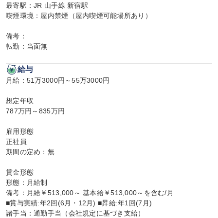
最寄駅：JR 山手線 新宿駅

喫煙環境：屋内禁煙（屋内喫煙可能場所あり）

備考：

転勤：当面無
給与
月給：51万3000円～55万3000円

想定年収

787万円～835万円

雇用形態

正社員

期間の定め：無

賃金形態

形態：月給制

備考：月給￥513,000～ 基本給￥513,000～を含む/月

■賞与実績:年2回(6月・12月) ■昇給:年1回(7月)

諸手当：通勤手当（会社規定に基づき支給）
