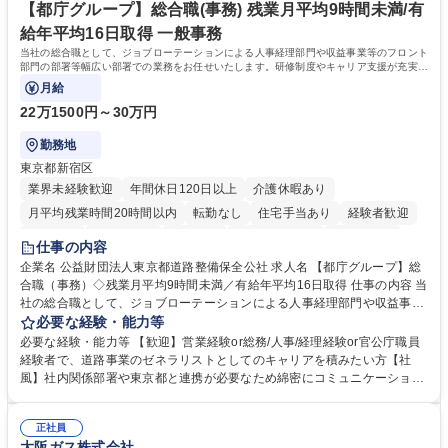
【都庁グループ】総合職(事務) 残業月平均9時間未満/有
給年平均16日取得 一般事務
当社の総合職として、ジョブローテーションによる人事経理部門や収益事業等のフロント
部門の部署等幅広い部署での業務をお任せいたします。研修制度やキャリア支援が充実し
ております！ ※下記業務詳細
月給
22万1500円～30万円
勤務地
東京都新宿区
業界未経験歓迎
年間休日120日以上
介護休暇あり
月平均残業時間20時間以内
転勤なし
住宅手当あり
経験者歓迎
研修あり
退職金あり
賞与あり
完全週休2日制
交通費支給
仕事の内容
駅近5分以内
資格取得手当あり
食事補助あり
企業名 公益財団法人東京都道路整備保全公社 求人名 【都庁グループ】総
合職（事務）◇残業月平均9時間未満／有給年平均16日取得 仕事の内容 当
社の総合職として、ジョブローテーションによる人事経理部門や収益事業
等のフロント部門の部署等幅広い部署での業務をお任せいたします。研修
必要な経験・能力等
制度やキャリア支援が充実しております！ ※下記業務詳細 【業務詳細】■
必要な経験・能力等 【歓迎】営業経験or総務/人事/経理経験or官公庁職員
管理部門：広報、人事、経理など当公社の運営に係る管理業務 ■収益部
経験者で、道路事業のゼネラリストとしてのキャリアを積みたい方【社
門：駐車場の新規開拓、管理運営、新宿駅西口広場の「イベントコーナ
風】社内関係部署や東京都と連携が必要なため綿密にコミュニケーション
ー」などの管理運営 ■道路部門：整備の急がれる骨格幹線道路や木造住宅
を図っています。 【業務の魅力】■幅広く携われる：総合職（事務）で
密集地域の特定整備路線の用地取得、道路に関する普及啓発事業、都内の
は、駐車場の管理運営や道路用地の取得、公益財団法人の中枢を担う管理
道路施設や道路工事現場の見学ツアー事業 ※入社後は上記いずれかの部門
正社員
部門など多岐に渡る業務を経験できます。 ■様々なプロジェクト：駐車場
大阪ガス株式会社
へ配属。※業務内容変更の範囲：会社の定める業務 募集職種 【都庁グル