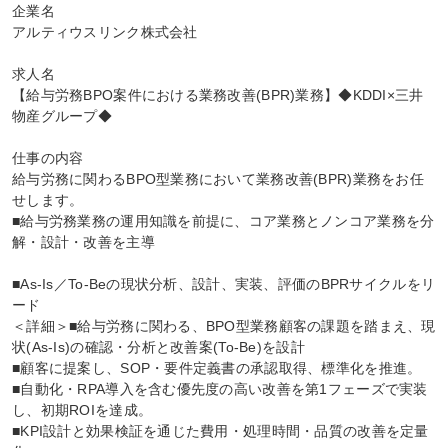
企業名

アルティウスリンク株式会社

求人名

【給与労務BPO案件における業務改善(BPR)業務】◆KDDI×三井
物産グループ◆

仕事の内容

給与労務に関わるBPO型業務において業務改善(BPR)業務をお任
せします。

■給与労務業務の運用知識を前提に、コア業務とノンコア業務を分
解・設計・改善を主導

■As-Is／To-Beの現状分析、設計、実装、評価のBPRサイクルをリ
ード

＜詳細＞■給与労務に関わる、BPO型業務顧客の課題を踏まえ、現
状(As-Is)の確認・分析と改善案(To-Be)を設計

■顧客に提案し、SOP・要件定義書の承認取得、標準化を推進。

■自動化・RPA導入を含む優先度の高い改善を第1フェーズで実装
し、初期ROIを達成。

■KPI設計と効果検証を通じた費用・処理時間・品質の改善を定量