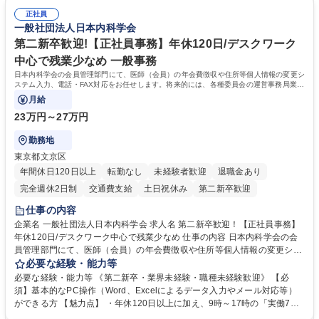
です。単に商品を販売するだけでなく原料の仕入れから販売までをトータ
可能で、ワークライフバランスを保ち長期就業しやすい環境です。 【当社
ルプロデュースしているため、商品に関わる全ての業務をサポート頂きま
正社員
の強み】1991年の設立以来、外食産業を中心としたお客様の多様なニー
一般社団法人日本内科学会
す。 募集職種 東京都中央区【営業事務・貿易事務】食品商社/残業少なめ/
ズに沿った冷凍水産物等の生産・輸入・販売を一貫して手掛けています。
リモート等相談可
自社工場と海外拠点の強固な連携によるワンストップサービスが最大の強
第二新卒歓迎!【正社員事務】年休120日/デスクワーク
みです。 学歴・資格 学歴：大学院 大学 語学力：英語 資格：
中心で残業少なめ 一般事務
日本内科学会の会員管理部門にて、医師（会員）の年会費徴収や住所等個人情報の変更シ
ステム入力、電話・FAX対応をお任せします。将来的には、各種委員会の運営事務局業務
などにも幅広く携わっていただきます。
月給
23万円～27万円
勤務地
東京都文京区
年間休日120日以上
転勤なし
未経験者歓迎
退職金あり
完全週休2日制
交通費支給
土日祝休み
第二新卒歓迎
仕事の内容
企業名 一般社団法人日本内科学会 求人名 第二新卒歓迎！【正社員事務】
年休120日/デスクワーク中心で残業少なめ 仕事の内容 日本内科学会の会
員管理部門にて、医師（会員）の年会費徴収や住所等個人情報の変更シス
テム入力、電話・FAX対応をお任せします。将来的には、各種委員会の運
必要な経験・能力等
営事務局業務などにも幅広く携わっていただきます。 【会員管理・データ
必要な経験・能力等 《第二新卒・業界未経験・職種未経験歓迎》 【必
入力業務】 ・医師（会員）の住所変更、個人情報のシステム登録・更新
須】基本的なPC操作（Word、Excelによるデータ入力やメール対応等）
・年会費の徴収管理や入金データの照合確認 【問い合わせ対応】 ・会員
ができる方 【魅力点】 ・年休120日以上に加え、9時～17時の「実働7時
（医師）からの電話、FAX、ネット申請に伴う相談受付 ・複雑な案件のへ
間勤務」で残業も少なくワークライフバランスは抜群です。 【将来的な業