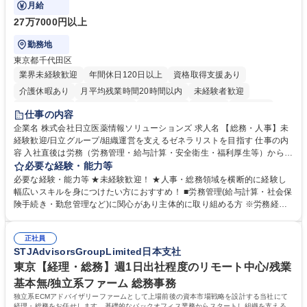
ます。
月給
27万7000円以上
勤務地
東京都千代田区
業界未経験歓迎
年間休日120日以上
資格取得支援あり
介護休暇あり
月平均残業時間20時間以内
未経験者歓迎
住宅手当あり
時短勤務あり
退職金あり
在宅OK
賞与あり
仕事の内容
育休あり
完全週休2日制
交通費支給
土日祝休み
寮・社宅あり
企業名 株式会社日立医薬情報ソリューションズ 求人名 【総務・人事】未
経験歓迎/日立グループ/組織運営を支えるゼネラリストを目指す 仕事の内
容 入社直後は労務（労務管理・給与計算・安全衛生・福利厚生等）からお
任せいたします。将来は総務・採用・教育業務へ守備範囲を広げ、組織運
必要な経験・能力等
営を支えるゼネラリストをめざせます。 ・初期業務：労働時間管理、給与
必要な経験・能力等 ★未経験歓迎！ ★人事・総務領域を横断的に経験し
計算、社会保険対応、福利厚生管理、安全衛生、健康経営推進等をお任せ
幅広いスキルを身につけたい方におすすめ！ ■労務管理(給与計算・社会保
します。ご経験に応じて、休職者管理など、幅広く経験を積んでいただき
険手続き・勤怠管理など)に関心があり主体的に取り組める方 ※労務経験
ます。 ・将来的な広がり：総務・採用・教育・税務対応・経営企画等。
者は早期にご活躍いただけます。 ■チームで仕事を推進できる方■将来は
★メンバーがマンツーマンで丁寧に教えるため、ご経験が浅くても安心！
マネジメント職として活躍したい 【尚可】■人事、労務、採用、教育業務
幅広く経験を積みたい意欲がある方に最適な環境です。 募集職種 【総
正社員
のご経験 ■労務管理（給与計算・社会保険手続き・勤怠管理など）の経験
STJAdvisorsGroupLimited日本支社
務・人事】未経験歓迎/日立グループ/組織運営を支えるゼネラリストを目
■衛生管理者の資格をお持ちの方 学歴・資格 学歴：大学院 大学 高専 短大
指す
専修学校 高校 語学力： 資格：
東京【経理・総務】週1日出社程度のリモート中心/残業
基本無/独立系ファーム 総務事務
独立系ECMアドバイザリーファームとして上場前後の資本市場戦略を設計する当社にて
経理・総務をお任せします。基礎的なバックオフィス業務からスタートし組織を支える専