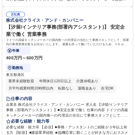
■ホームページへの問い合わせ対応 など 募集職種 【東京/お菓子メーカー
ーダー→マネージャー (2)他ポジションへのキャリアも可能 ※過去、未経
の事務担当】事務経験者歓迎/転勤無/プライム上場G
験で経営管理部内で経理へ異動した方もいらっしゃいます。年3回の面談
正社員
や個別面談を通してご自身のキャリアと向き合っていただき、会社として
株式会社クライス・アンド・カンパニー
もバックアップしていきます。 学歴・資格 学歴：大学院 大学 高専 短大
専修学校 高校 語学力： 資格：
【汐留/インテリア事務(部署内アシスタント)】 安定企
業で働く 営業事務
ドイツの高級キッチンメーカーの国内唯一の代理店の当社にて事務スタッフとして、部署
内の事務業務全般をお任せいたします。 裁量を持って働いていただけるため、スキルア
ップも可能です。
年俸
400万円～600万円
勤務地
東京都港区
業界未経験歓迎
年間休日120日以上
介護休暇あり
月平均残業時間20時間以内
転勤なし
退職金あり
在宅OK
育休あり
完全週休2日制
インセンティブあり
交通費支給
仕事の内容
駅近5分以内
土日祝休み
企業名 株式会社クライス・アンド・カンパニー 求人名 【汐留/インテリア
事務（部署内アシスタント）】■安定企業で働く 仕事の内容 ドイツの高級
キッチンメーカーの国内唯一の代理店の当社にて事務スタッフとして、部
署内の事務業務全般をお任せいたします。 裁量を持って働いていただける
必要な経験・能力等
ため、スキルアップも可能です。 【部署内の事務業務全般】 ■サンプルの
必要な経験・能力等 【必須】■事務・アシスタントのご経験が３年以上有
仕分け・整理 ■電話応対 ■書類作成（会議資料、お客様宛請求書、支払書
る方 【歓迎】■建築業界経験 ★臨機応変に動くことが好きな方におススメ