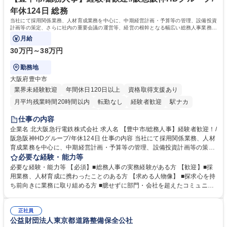
資格：
年休124日 総務
当社にて採用関係業務、人材育成業務を中心に、中期経営計画・予算等の管理、設備投資
計画等の策定、さらに社内の重要会議の運営等、経営の根幹となる幅広い総務人事業務全
般を担当していただきます。
月給
30万円～38万円
勤務地
大阪府豊中市
業界未経験歓迎
年間休日120日以上
資格取得支援あり
月平均残業時間20時間以内
転勤なし
経験者歓迎
駅ナカ
退職金あり
完全週休2日制
交通費支給
駅近5分以内
仕事の内容
土日祝休み
服装自由
昼食補助あり
食事補助あり
企業名 北大阪急行電鉄株式会社 求人名 【豊中市/総務人事】経験者歓迎！/
阪急阪神HDグループ/年休124日 仕事の内容 当社にて採用関係業務、人材
育成業務を中心に、中期経営計画・予算等の管理、設備投資計画等の策
定、さらに社内の重要会議の運営等、経営の根幹となる幅広い総務人事業
必要な経験・能力等
務全般を担当していただきます。 【主な業務内容】 ■採用関係業務および
必要な経験・能力等 【必須】■総務人事の実務経験がある方 【歓迎】■採
人材育成(社員研修)業務の推進 ■中期経営計画および予算等の管理 ■設備
用業務、人材育成に携わったことのある方 【求める人物像】 ■探求心を持
投資計画等の策定 ■社内の重要会議の運営 ■その他総務人事業務全般 【入
ち前向きに業務に取り組める方 ■臆せずに部門・会社を超えたコミュニケ
社後】入社後は採用や育成をメインに担当し将来的には経営根幹に関わる
ーションの取れる方 ■自分で考えて行動のできる方 ■第二の創業期を迎え
総務人事業務全般へ幅広く従事していただきます。 募集職種 【豊中市/総
る当社で組織の次代を担うネクスト人材として長期的に成長したい方 ■周
務人事】経験者歓迎！/阪急阪神HDグループ/年休124日
正社員
囲のメンバーと協調しつつ主体性を持って能動的に業務を推進できる方 学
公益財団法人東京都道路整備保全公社
歴・資格 学歴：大学院 大学 高専 短大 専修学校 高校 語学力： 資格：