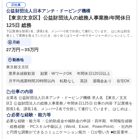
ます。定型業務に留まらず、社内規定や人事制度の改定など会社のコア業
でも質問・相談できる環境が整っているため、安心して成長できます。 募
正社員
務に挑戦できるため、自身の成長と組織への貢献度をダイレクトに実感で
公益財団法人日本アンチ・ドーピング機構
集職種 【森ビルG】人事・総務◆賞与5ヶ月◆年休120日◆残業少なめ◆
きます。 残業少なめ、週1日リモート可など、ワークライフバランスを保
リモート可
ち長期活躍できる環境です。 「これまでの幅広い経験を活かし、長期的な
【東京/文京区】公益財団法人の総務人事業務/年間休日
キャリアを築きたい」という前向きな意欲と挑戦を全力で応援します。 学
125日 総務
歴・資格 学歴：大学院 大学 高専 短大 専修学校 高校 語学力： 資格：日商
下記業務を部長1名、課長1名、メンバー2名で分担して遂行しています。 はじめは担当
簿記検定1級 日商簿記検定2級 日商簿記検定3級
者として業務を覚えていただき、ゆくゆくはリーダーやマネージャーポジションとして活
躍いただくことを期待しています。
月給
27万円～35万円
勤務地
東京都文京区
業界未経験歓迎
副業・WワークOK
年間休日120日以上
月平均残業時間20時間以内
転勤なし
英語
退職金あり
在宅OK
賞与あり
育休あり
完全週休2日制
交通費支給
土日祝休み
仕事の内容
食事補助あり
企業名 公益財団法人日本アンチ・ドーピング機構 求人名 【東京／文京
区】公益財団法人の総務人事業務／年間休日125日 仕事の内容 下記業務を
部長1名、課長1名、メンバー2名で分担して遂行しています。 はじめは担
当者として業務を覚えていただき、ゆくゆくはリーダーやマネージャーポ
必要な経験・能力等
ジションとして活躍いただくことを期待しています。 【総務・人事グルー
必要な経験・能力等 ・公的助成金や補助金の申請・四半期、年間報告経験
プの業務内容】 ・人事制度関連 ・採用活動 ・教育研修の企画、実行 ・勤
・総務経験 ・PCスキル中級以上（Word、Excel、PowerPoint） ・社内外
怠管理 ・官公庁への各種提出 ・法定の会議運営（評議員会、理事会） ・
と円滑な調整ができるコミュニケーション能力 ・口が堅い方 ■歓迎要件
コンプライアンス ・内部規程やルールの管理、整備、文書管理 ・契約関
・採用業務経験 ・英語に抵抗がない方 ・営業経験 学歴・資格 学歴：大学