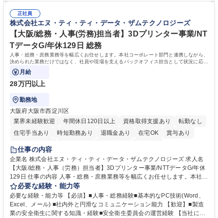
のエスカレーション・連携対応 募集職種 第二新卒歓迎！【正社員事務】
務（各種委員会運営）】 ・学会内における各種委員会のスケジュール調
年休120日/デスクワーク中心で残業少なめ
正社員
整、資料作成、当日の運営サポート 学歴・資格 学歴：大学院 大学 語学
株式会社エヌ・ティ・ティ・データ・ザムテクノロジーズ
力： 資格：
【大阪/総務・人事(労務)担当者】3Dプリンター事業/NT
TデータG/年休129日 総務
人事・総務・庶務業務等を幅広くお任せします。本社コーポレート部門と連携しながら、
決められた業務だけではなく、社員や現場を支えるバックオフィス担当として状況に応じ
て柔軟に対応いただくことを期待します。
月給
28万円以上
勤務地
大阪府大阪市西淀川区
業界未経験歓迎
年間休日120日以上
資格取得支援あり
転勤なし
住宅手当あり
時短勤務あり
退職金あり
在宅OK
賞与あり
完全週休2日制
交通費支給
土日祝休み
服装自由
仕事の内容
企業名 株式会社エヌ・ティ・ティ・データ・ザムテクノロジーズ 求人名
【大阪/総務・人事（労務）担当者】3Dプリンター事業/NTTデータG/年休
129日 仕事の内容 人事・総務・庶務業務等を幅広くお任せします。本社コ
ーポレート部門と連携しながら、決められた業務だけではなく、社員や現
必要な経験・能力等
場を支えるバックオフィス担当として状況に応じて柔軟に対応いただくこ
必要な経験・能力等 【必須】■人事・総務経験■基本的なPC技術(Word、
とを期待します。 【詳細】■入退社手続き、社員情報管理■入社時オリエ
Excel、メール) ■社内外と円滑なコミュニケーション能力 【歓迎】■製造
ンテーションの実施■勤怠・各種申請内容の確認■採用業務のサポート■来
業の安全衛生に関する知識・経験■安全衛生委員会の運営経験 【当社につ