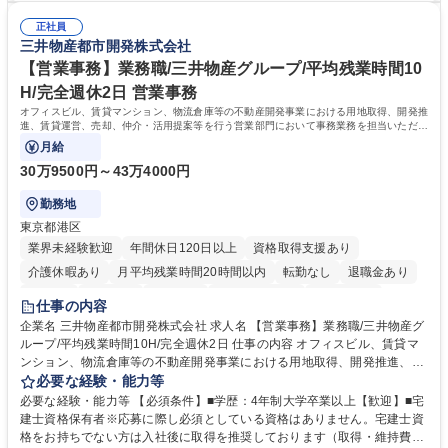
です。単に商品を販売するだけでなく原料の仕入れから販売までをトータ
可能で、ワークライフバランスを保ち長期就業しやすい環境です。 【当社
ルプロデュースしているため、商品に関わる全ての業務をサポート頂きま
正社員
の強み】1991年の設立以来、外食産業を中心としたお客様の多様なニー
三井物産都市開発株式会社
す。 募集職種 東京都中央区【営業事務・貿易事務】食品商社/残業少なめ/
ズに沿った冷凍水産物等の生産・輸入・販売を一貫して手掛けています。
リモート等相談可
自社工場と海外拠点の強固な連携によるワンストップサービスが最大の強
【営業事務】業務職/三井物産グループ/平均残業時間10
みです。 学歴・資格 学歴：大学院 大学 語学力：英語 資格：
H/完全週休2日 営業事務
オフィスビル、賃貸マンション、物流倉庫等の不動産開発事業における用地取得、開発推
進、賃貸運営、売却、仲介・活用提案等を行う営業部門において事務業務を担当いただき
ます。
月給
30万9500円～43万4000円
勤務地
東京都港区
業界未経験歓迎
年間休日120日以上
資格取得支援あり
介護休暇あり
月平均残業時間20時間以内
転勤なし
退職金あり
在宅OK
賞与あり
育休あり
完全週休2日制
交通費支給
仕事の内容
駅近5分以内
土日祝休み
寮・社宅あり
企業名 三井物産都市開発株式会社 求人名 【営業事務】業務職/三井物産グ
ループ/平均残業時間10H/完全週休2日 仕事の内容 オフィスビル、賃貸マ
ンション、物流倉庫等の不動産開発事業における用地取得、開発推進、賃
貸運営、売却、仲介・活用提案等を行う営業部門において事務業務を担当
必要な経験・能力等
いただきます。 【詳細】・契約書管理、契約書製本、捺印対応、ファイリ
必要な経験・能力等 【必須条件】■学歴：4年制大学卒業以上【歓迎】■宅
ング、登記簿取得、調書取得・支払業務（各種費用支払、支払管理、請
建士資格保有者※応募に際し必須としている資格はありません。宅建士資
求・支払データ登録、取引先マスター申請対応）・予算作成及び予実管
格をお持ちでない方は入社後に取得を推奨しております（取得・維持費用