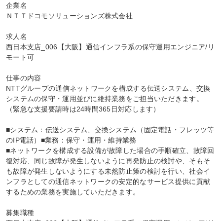
企業名

ＮＴＴドコモソリューションズ株式会社

求人名

西日本支店_006【大阪】通信インフラ系の保守運用エンジニア/リ
モート可

仕事の内容

NTTグループの通信ネットワークを構成する伝送システム、交換
システムの保守・運用並びに維持業務をご担当いただきます。

（緊急な支援要請時は24時間365日対応します）

■システム：伝送システム、交換システム（固定電話・フレッツ等
のIP電話）■業務：保守・運用・維持業務

■ネットワークを構成する設備が故障した場合の手順確立、故障回
復対応、同じ故障が発生しないように再発防止の検討や、そもそ
も故障が発生しないようにする未然防止策の検討を行い、社会イ
ンフラとしての通信ネットワークの安定的なサービス提供に貢献
するための業務を実施していただきます。

募集職種
