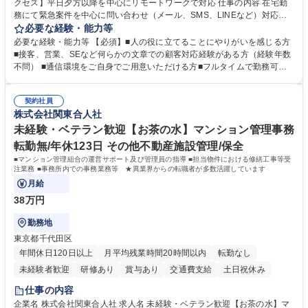
クセス】平日夕方以降を中心にリモートワークで対応 仕事の内容 在宅勤
務にて緊急案件を中心に問い合わせ（メール、SMS、LINEなど）対応、
契約開始手続き処理などを行なっていただきます。カスタマーサクセス
必要な経験・能力等
（Digiops：デジオプス）と運用構築の業務となります。 ■お問い合わせ
必要な経験・能力等 【必須】■人の役に立てることにやりがいを感じる方
対応業務全般（システム入力、契約手続き含む） ■デジタルコミュニケー
■接客、営業、SEなど何らかの文章での顧客対応経験がある方（経験年数
ションツール（メール、SMS、LINE等）を使用 ■お客様のニーズに応じた
不問） ■通信環境をご自身でご用意いただける方■フルタイムで勤務可能
新プラン案内やトラブル対応 ■土日祝は主にメールでの対応、緊急度の高
な方 ※土日祝は1名体制となるため一人の環境で責任を持って業務を行っ
い問い合わせを優先 ■緊急時の電話対応 エネルギー×Tech！お客様に寄り
ていただける方【歓迎要件】■再生可能エネルギーを世の中に広め地球環
添ってサービス提供できることが魅力 募集職種 【リモート/カスタマーサ
契約社員
境に貢献したい■改善提案や改善アクション等新しいことに意欲がある方
株式会社関東合人社
クセス】平日夕方以降を中心にリモートワークで対応
【英語（語学力）】■翻訳ツールを用い英語でコミュニケーションをとる
ことに抵抗がない方■英語は話せなくても問題はありませんが、英語が話
未経験・ベテラン歓迎【お茶の水】マンション管理事務
せますと、よりチャンスが広がります。※日本語がネイティブレベル必須
転勤無/年休123日 その他不動産施設管理/保全
学歴・資格 学歴：大学院 大学 高専 短大 専修学校 高校 語学力： 資格：
■マンション管理組合の運営サポート及び管理員の指導 ■担当物件における修繕工事等受
注業務 ■事務所内での事務業務等 ★異業界からの転職者が多数活躍しています
月給
38万円
勤務地
東京都千代田区
年間休日120日以上
月平均残業時間20時間以内
転勤なし
未経験者歓迎
研修あり
賞与あり
交通費支給
土日祝休み
仕事の内容
企業名 株式会社関東合人社 求人名 未経験・ベテラン歓迎【お茶の水】マ