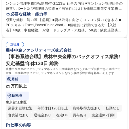
ンション管理事務◎転勤無/年休123日 仕事の内容 ■マンション管理組合の
運営サポート及び管理員の指導 ■担当物件における修繕工事等受注業務 ■
事務所内での事務業務等 ★異業界からの転職者が多数活躍しています
必要な経験・能力等
【年収補足】532万円 ＋別途インセンティヴで平均約100万円/年（昨年度
必要な経験・能力等 【必須】■資格取得に向けてコツコツ努力できる方 ■
実績） ＋管理業務主任者資格手当50,000円/月 ★親会社である株式会社合
PCスキル（Excel,PowerPoint,Word） ■積極的に行動できる方 【入社
人社計画研究所社のグループ会社として、質の高いサービスと適性価格を
者】49歳：事務経験、32歳：ドラッグストア勤務、 58歳：飲食店勤務
武器に約20年受託戸数増加中です。https://www.gojin.co.jp/abt/abt_3.html
等：中途採用の9割が未経験者！ 【資格取得支援】■メンター制度■社内模
募集職種 未経験・ベテラン歓迎【お茶の水】マンション管理事務◎転勤
試や研修制度など充実！ ＊未資格者の8割以上が入社2年以内に資格を取
無/年休123日
正社員
得出来ております！ 【魅力】■フレックス制度、未経験からでも下限年収
農林中金ファシリティーズ株式会社
を一律支給！ ■管理業務主任者資格取得後には50,000円/月の手当あり！
学歴・資格 学歴：大学院 大学 高専 短大 専修学校 高校 語学力： 資格：第
【事務系総合職】農林中央金庫のバックオフィス業務/
一種運転免許普通自動車
安定基盤/年休120日 総務
農林中央金庫のファシリティマネジメント関連業務を行うグループ会社である当社にて、
総務・庶務業務やファシリティマネジメントを行う事務系総合職を募集いたします。
月給
25万円以上
勤務地
東京都江東区
業界未経験歓迎
年間休日120日以上
資格取得支援あり
転勤なし
食費補助あり
退職金あり
在宅OK
賞与あり
完全週休2日制
インセンティブあり
交通費支給
土日祝休み
仕事の内容