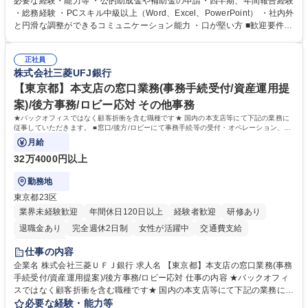
必要な経験・能力等 ・公的助成金や補助金の申請・四半期、年間報告経験
プの業務内容】 ・人事制度関連 ・採用活動 ・教育研修の企画、実行 ・勤
・総務経験 ・PCスキル中級以上（Word、Excel、PowerPoint） ・社内外
怠管理 ・官公庁への各種提出 ・法定の会議運営（評議員会、理事会） ・
と円滑な調整ができるコミュニケーション能力 ・口が堅い方 ■歓迎要件
コンプライアンス ・内部規程やルールの管理、整備、文書管理 ・契約関
・採用業務経験 ・英語に抵抗がない方 ・営業経験 学歴・資格 学歴：大学
連 ・衛生管理 ・防災関連・公的助成金の管理・オフィス、ファシリティ
院 大学 高専 短大 専修学校 高校 語学力： 資格：
管理 ・福利厚生関連 ・職員からの問合せ、相談対応 ・その他日常の総務
正社員
株式会社三菱UFJ銀行
業務全般 募集職種 【東京／文京区】公益財団法人の総務人事業務／年間
休日125日
【東京都】本支店の窓口業務(事務手続受付/資産運用提
案)/後方事務/ロビー応対 その他事務
★バックオフィスではなく顧客折衝を含む職種です★ 国内の本支店等にて下記の業務に
従事していただきます。 ■窓口/後方/ロビーにて事務手続等の受付・オペレーション、お
客様対応
月給
32万4000円以上
勤務地
東京都23区
業界未経験歓迎
年間休日120日以上
経験者歓迎
研修あり
退職金あり
完全週休2日制
女性が活躍中
交通費支給
土日祝休み
仕事の内容
企業名 株式会社三菱ＵＦＪ銀行 求人名 【東京都】本支店の窓口業務(事務
手続受付/資産運用提案)/後方事務/ロビー応対 仕事の内容 ★バックオフィ
スではなく顧客折衝を含む職種です★ 国内の本支店等にて下記の業務に従
事していただきます。 ■窓口/後方/ロビーにて事務手続等の受付・オペレ
必要な経験・能力等