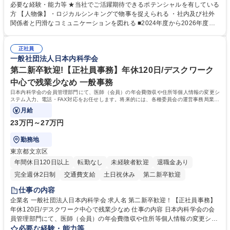
務 ■営業部門の企画スタッフ、ルート営業 【キャリアパス】入社後の配属
必要な経験・能力等 ★当社でご活躍期待できるポテンシャルを有している
ポジションで一定期間ご活躍頂いた後、本人の適性及び将来のキャリアを
方 【人物像】・ロジカルシンキングで物事を捉えられる ・社内及び社外
鑑みてジョブローテーションを行います。 【育成】OJTでの現場育成や研
関係者と円滑なコミュニケーションを図れる ■2024年度から2026年度ま
修カリキュラムを通じて、Daigasグループの業務で必要となる知識につい
での3ヵ年を対象とする「Daigasグループ中期経営計画2026」を策定しま
て学んでいただきます。 募集職種 【第二新卒】事務系総合職 #関西を代
した。https://www.osakagas.co.jp/company/press/pr2024/1777576_564
表するインフラ企業 #ポテンシャル採用
正社員
72.html ■エネルギーセキュリティの不安定化や気候変動による自然災害の
一般社団法人日本内科学会
甚大化など、これまで以上に社会課題解決の重要性が高まっています。
「未来の日常」の創造に向けて持続可能な社会の実現に貢献してまいりま
第二新卒歓迎!【正社員事務】年休120日/デスクワーク
す。 学歴・資格 学歴：大学院 大学 語学力： 資格：
中心で残業少なめ 一般事務
日本内科学会の会員管理部門にて、医師（会員）の年会費徴収や住所等個人情報の変更シ
ステム入力、電話・FAX対応をお任せします。将来的には、各種委員会の運営事務局業務
などにも幅広く携わっていただきます。
月給
23万円～27万円
勤務地
東京都文京区
年間休日120日以上
転勤なし
未経験者歓迎
退職金あり
完全週休2日制
交通費支給
土日祝休み
第二新卒歓迎
仕事の内容
企業名 一般社団法人日本内科学会 求人名 第二新卒歓迎！【正社員事務】
年休120日/デスクワーク中心で残業少なめ 仕事の内容 日本内科学会の会
員管理部門にて、医師（会員）の年会費徴収や住所等個人情報の変更シス
テム入力、電話・FAX対応をお任せします。将来的には、各種委員会の運
必要な経験・能力等