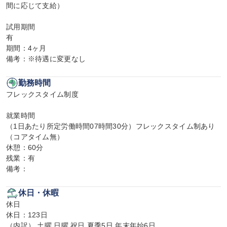
間に応じて支給）

試用期間

有

期間：4ヶ月

備考：※待遇に変更なし
勤務時間
フレックスタイム制度

就業時間

（1日あたり所定労働時間07時間30分）フレックスタイム制あり
（コアタイム無）

休憩：60分

残業：有

備考：
休日・休暇
休日

休日：123日

（内訳） 土曜 日曜 祝日 夏季5日 年末年始6日
