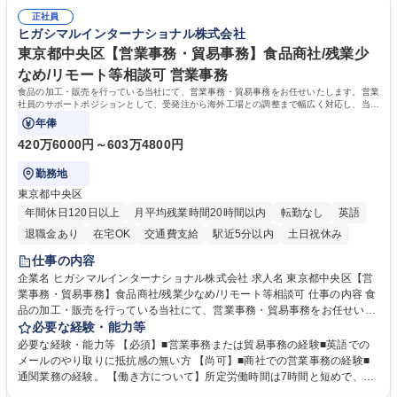
常に改善を目指す風土のため、安心して業務に取り組んでいただけます。
により、キーエンスの付加価値向上に貢献します。ベースの定型業務に加
募集職種 【大阪・京都・滋賀】営業事務 ※未経験可
正社員
えて、お客様や社員の状況に合わせ、能動的なサポート、改善の動きも期
ヒガシマルインターナショナル株式会社
待され。組織を支えるスペシャリストとして、チームに貢献し、結果的に
社員から頼られる存在になることができます。平均19:30の退勤以降の業
東京都中央区【営業事務・貿易事務】食品商社/残業少
務の持ち帰りも禁止されており、メリハリのある働き方となります。 学
なめ/リモート等相談可 営業事務
歴・資格 学歴：大学院 大学 高専 短大 語学力： 資格：
食品の加工・販売を行っている当社にて、営業事務・貿易事務をお任せいたします。営業
社員のサポートポジションとして、受発注から海外工場との調整まで幅広く対応し、当社
事業の根幹を支えていただきます。
年俸
420万6000円～603万4800円
勤務地
東京都中央区
年間休日120日以上
月平均残業時間20時間以内
転勤なし
英語
退職金あり
在宅OK
交通費支給
駅近5分以内
土日祝休み
仕事の内容
企業名 ヒガシマルインターナショナル株式会社 求人名 東京都中央区【営
業事務・貿易事務】食品商社/残業少なめ/リモート等相談可 仕事の内容 食
品の加工・販売を行っている当社にて、営業事務・貿易事務をお任せいた
します。営業社員のサポートポジションとして、受発注から海外工場との
必要な経験・能力等
調整まで幅広く対応し、当社事業の根幹を支えていただきます。 ■受発注
必要な経験・能力等 【必須】■営業事務または貿易事務の経験■英語での
業務、請求書発行 ■海外工場とのスケジュール調整 ■在庫管理 ■輸入書類
メールのやり取りに抵抗感の無い方 【尚可】■商社での営業事務の経験■
の確認・作成 ■配送手配 ■通関業者を通して行う輸出入業全般 ■倉庫との
通関業務の経験。 【働き方について】所定労働時間は7時間と短めで、残
倉入れ調整等 ※ゼネラリストとしてのキャリアアップを目指すことが可能
業も月平均20時間以下です。時差出勤制度や週1日のリモート勤務も相談