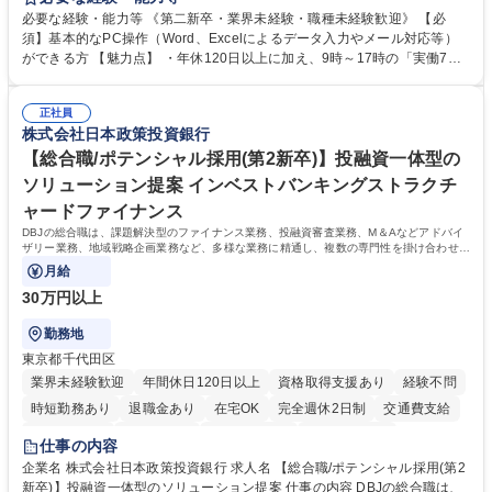
営事務局業務などにも幅広く携わっていただきます。 【会員管理・データ
必要な経験・能力等 《第二新卒・業界未経験・職種未経験歓迎》 【必
入力業務】 ・医師（会員）の住所変更、個人情報のシステム登録・更新
須】基本的なPC操作（Word、Excelによるデータ入力やメール対応等）
・年会費の徴収管理や入金データの照合確認 【問い合わせ対応】 ・会員
ができる方 【魅力点】 ・年休120日以上に加え、9時～17時の「実働7時
（医師）からの電話、FAX、ネット申請に伴う相談受付 ・複雑な案件のへ
間勤務」で残業も少なくワークライフバランスは抜群です。 【将来的な業
のエスカレーション・連携対応 募集職種 第二新卒歓迎！【正社員事務】
務（各種委員会運営）】 ・学会内における各種委員会のスケジュール調
年休120日/デスクワーク中心で残業少なめ
正社員
整、資料作成、当日の運営サポート 学歴・資格 学歴：大学院 大学 語学
株式会社日本政策投資銀行
力： 資格：
【総合職/ポテンシャル採用(第2新卒)】投融資一体型の
ソリューション提案 インベストバンキングストラクチ
ャードファイナンス
DBJの総合職は、課題解決型のファイナンス業務、投融資審査業務、M＆Aなどアドバイ
ザリー業務、地域戦略企画業務など、多様な業務に精通し、複数の専門性を掛け合わせて
広く社会に貢献していく職種です。
月給
30万円以上
勤務地
東京都千代田区
業界未経験歓迎
年間休日120日以上
資格取得支援あり
経験不問
時短勤務あり
退職金あり
在宅OK
完全週休2日制
交通費支給
駅近5分以内
土日祝休み
第二新卒歓迎
寮・社宅あり
仕事の内容
食事補助あり
託児所あり
企業名 株式会社日本政策投資銀行 求人名 【総合職/ポテンシャル採用(第2
新卒)】投融資一体型のソリューション提案 仕事の内容 DBJの総合職は、