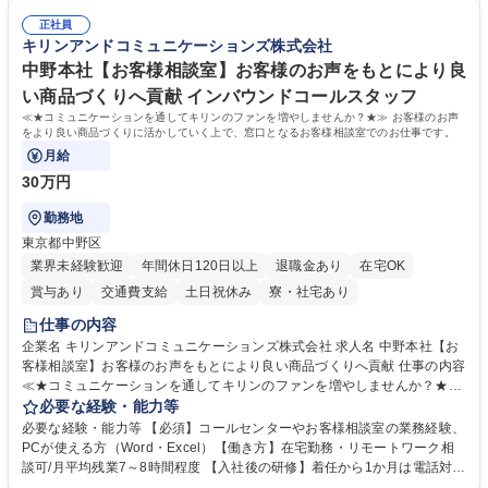
★メンバーがマンツーマンで丁寧に教えるため、ご経験が浅くても安心！
マネジメント職として活躍したい 【尚可】■人事、労務、採用、教育業務
幅広く経験を積みたい意欲がある方に最適な環境です。 募集職種 【総
正社員
のご経験 ■労務管理（給与計算・社会保険手続き・勤怠管理など）の経験
キリンアンドコミュニケーションズ株式会社
務・人事】未経験歓迎/日立グループ/組織運営を支えるゼネラリストを目
■衛生管理者の資格をお持ちの方 学歴・資格 学歴：大学院 大学 高専 短大
指す
専修学校 高校 語学力： 資格：
中野本社【お客様相談室】お客様のお声をもとにより良
い商品づくりへ貢献 インバウンドコールスタッフ
≪★コミュニケーションを通してキリンのファンを増やしませんか？★≫ お客様のお声
をより良い商品づくりに活かしていく上で、窓口となるお客様相談室でのお仕事です。
月給
30万円
勤務地
東京都中野区
業界未経験歓迎
年間休日120日以上
退職金あり
在宅OK
賞与あり
交通費支給
土日祝休み
寮・社宅あり
仕事の内容
企業名 キリンアンドコミュニケーションズ株式会社 求人名 中野本社【お
客様相談室】お客様のお声をもとにより良い商品づくりへ貢献 仕事の内容
≪★コミュニケーションを通してキリンのファンを増やしませんか？★≫
お客様のお声をより良い商品づくりに活かしていく上で、窓口となるお客
必要な経験・能力等
様相談室でのお仕事です。 日々お客様からいただくキリングループへのご
必要な経験・能力等 【必須】コールセンターやお客様相談室の業務経験、
意見を、企業活動に活かしています。お客様からの声に迅速かつ誠意をも
PCが使える方（Word・Excel）【働き方】在宅勤務・リモートワーク相
って対応、情報提供するとともにグループ内活動に反映しています。 【具
談可/月平均残業7～8時間程度 【入社後の研修】着任から1か月は電話対応
体的には】電話応対、メール、お手紙対応、ご指摘品調査報告書作成、有
のOJTを中心に実施し、電話対応に慣れた段階でメール・手紙のOJTを実