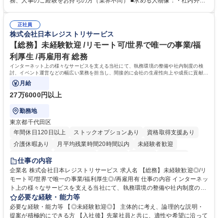
務、人事のご経験をお持ちの方（業界不問） ■求める人物像：・社内外の
務部という組織として協力しながら進める体制です。 募集職種 【大阪】
関係各部門との調整を率先して行い、業務を円滑に遂行できる協調性やコ
総務人事＜未経験歓迎＞◇三菱電機G・社会インフラを支える/年休127日
ミュニケーション能力を持っている方 ・人事総務領域に興味がありゼネラ
正社員
リスト志向をお持ちの方 学歴・資格 学歴：大学院 大学 語学力： 資格：
株式会社日本レジストリサービス
【総務】未経験歓迎 /リモート可/世界で唯一の事業/福
利厚生 /再雇用有 総務
インターネット上の様々なサービスを支える当社にて、執務環境の整備や社内制度の検
討、イベント運営などの幅広い業務を担当し、間接的に会社の生産性向上や成長に貢献し
ている部署です。
月給
27万6000円以上
勤務地
東京都千代田区
年間休日120日以上
ストックオプションあり
資格取得支援あり
介護休暇あり
月平均残業時間20時間以内
未経験者歓迎
住宅手当あり
時短勤務あり
研修あり
在宅OK
賞与あり
仕事の内容
完全週休2日制
交通費支給
駅近5分以内
土日祝休み
服装自由
企業名 株式会社日本レジストリサービス 求人名 【総務】未経験歓迎◎/リ
モート可/世界で唯一の事業/福利厚生◎/再雇用有 仕事の内容 インターネッ
ト上の様々なサービスを支える当社にて、執務環境の整備や社内制度の検
討、イベント運営などの幅広い業務を担当し、間接的に会社の生産性向上
必要な経験・能力等
や成長に貢献している部署です。 会社の全メンバーが安心して長く成果を
必要な経験・能力等 【◎未経験歓迎◎】 主体的に考え、論理的な説明・
発揮できる環境を整えるために、毎日のメンテナンスや維持管理に加え、
提案が積極的にできる方 【入社後】先輩社員と共に、適性や希望に沿って