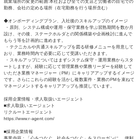
就業場所の変更の範囲:本社および全ての支店と労働者の自宅での
勤務、会社の定める場所（在宅勤務を行う場所含む）

◆オンボーディングプラン、入社後のスキルアップのイメージ

 ・原則、システム構成や運用・保守業務を学ぶ習熟期間を数か月
設け、その後、ステークホルダとの関係構築や企画検討に進んで
もらう等を計画的に進めます。

 ・テクニカルや共通スキルアップを図る研修メニューを用意して
おり、業務時間内で必要に応じて受講いただきます。

 ・スキルアップについてはまずシステム保守・運用業務からスタ
ートしますが、経験に応じて管理業務や業務リーダーを経験して
いただき業務マネージャー（PM）にキャリアアップするイメージ
です。さらにこれらの経験を活かし複数案件・業務のPMを束ねて
マネージメントするキャリアアップも推奨しています。

採用企業情報・求人取扱いエージェント

■求人取扱いエージェント

リクルートエージェント

https://www.r-agent.com/

■採用企業情報

事業内容：「心をつなぐ、社会をつなぐ」をスローガンに、 便利