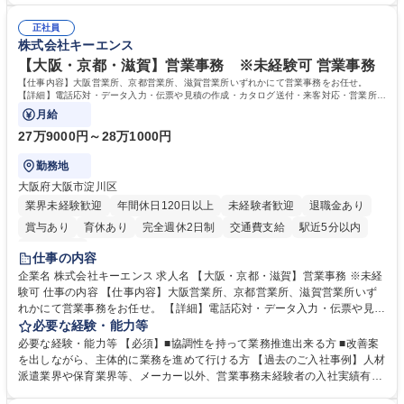
人チャットボット対応など。 【1日の対応件数】■電話：月間一人当たり
施する予定です。独り立ち以降もしっかりフォローする体制を整えていま
平均100件前後■メール・手紙：同上40件前後 募集職種 中野本社【お客様
正社員
すのでご安心ください。 【当社について】キリングループの広報機能を担
株式会社キーエンス
相談室】お客様のお声をもとにより良い商品づくりへ貢献
う会社として、お客様との出会いを大切にし、磨き上げたホスピタリティ
を込めてコミュニケーションをとりながら広報関連業務を行っておりま
【大阪・京都・滋賀】営業事務 ※未経験可 営業事務
す。 学歴・資格 学歴：大学院 大学 高専 短大 専修学校 高校 語学力： 資
【仕事内容】大阪営業所、京都営業所、滋賀営業所いずれかにて営業事務をお任せ。
格：
【詳細】電話応対・データ入力・伝票や見積の作成・カタログ送付・来客対応・営業所内
で発生する事務業務や業務改善をお任せ。
月給
27万9000円～28万1000円
勤務地
大阪府大阪市淀川区
業界未経験歓迎
年間休日120日以上
未経験者歓迎
退職金あり
賞与あり
育休あり
完全週休2日制
交通費支給
駅近5分以内
土日祝休み
仕事の内容
企業名 株式会社キーエンス 求人名 【大阪・京都・滋賀】営業事務 ※未経
験可 仕事の内容 【仕事内容】大阪営業所、京都営業所、滋賀営業所いず
れかにて営業事務をお任せ。 【詳細】電話応対・データ入力・伝票や見積
の作成・カタログ送付・来客対応・営業所内で発生する事務業務や業務改
必要な経験・能力等
善をお任せ。 【教育制度】ご入社後、育成担当とペアになりながらOJTに
必要な経験・能力等 【必須】■協調性を持って業務推進出来る方 ■改善案
て業務を覚えていただくことが可能です。業務システムがきちんと構築さ
を出しながら、主体的に業務を進めて行ける方 【過去のご入社事例】人材
れているため、スムーズに仕事に慣れることができる環境です。また、
派遣業界や保育業界等、メーカー以外、営業事務未経験者の入社実績有
「チームで成果を出す文化」があり、良いやり方を積極的に共有しながら
【当社の事務職について】単なる事務ではなく主体性を発揮したサポート