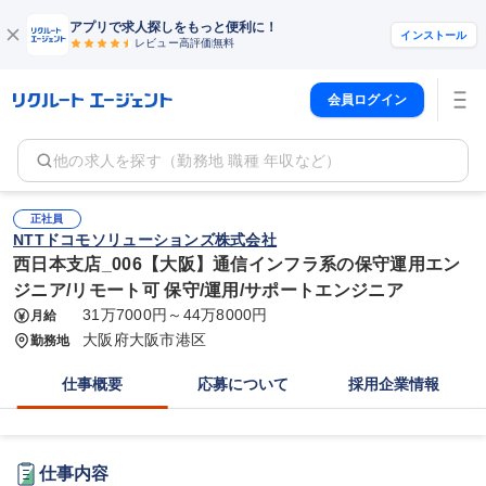
アプリで求人探しをもっと便利に！
インストール
レビュー高評価
無料
会員ログイン
他の求人を探す（勤務地 職種 年収など）
正社員
NTTドコモソリューションズ株式会社
西日本支店_006【大阪】通信インフラ系の保守運用エン
ジニア/リモート可 保守/運用/サポートエンジニア
31万7000円～44万8000円
月給
大阪府大阪市港区
勤務地
仕事概要
応募について
採用企業情報
仕事内容