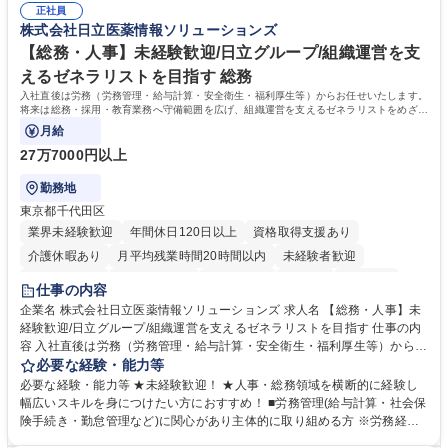
でも質問・相談できる環境が整っているため、安心して成長できます。 募
正社員
務に挑戦できるため、自身の成長と組織への貢献度をダイレクトに実感で
株式会社日立医薬情報ソリューションズ
集職種 【森ビルG】人事・総務◆賞与5ヶ月◆年休120日◆残業少なめ◆
きます。 残業少なめ、週1日リモート可など、ワークライフバランスを保
リモート可
ち長期活躍できる環境です。 「これまでの幅広い経験を活かし、長期的な
【総務・人事】未経験歓迎/日立グループ/組織運営を支
キャリアを築きたい」という前向きな意欲と挑戦を全力で応援します。 学
えるゼネラリストを目指す 総務
歴・資格 学歴：大学院 大学 高専 短大 専修学校 高校 語学力： 資格：日商
入社直後は労務（労務管理・給与計算・安全衛生・福利厚生等）からお任せいたします。
簿記検定1級 日商簿記検定2級 日商簿記検定3級
将来は総務・採用・教育業務へ守備範囲を広げ、組織運営を支えるゼネラリストをめざせ
ます。
月給
27万7000円以上
勤務地
東京都千代田区
業界未経験歓迎
年間休日120日以上
資格取得支援あり
介護休暇あり
月平均残業時間20時間以内
未経験者歓迎
住宅手当あり
時短勤務あり
退職金あり
在宅OK
賞与あり
仕事の内容
育休あり
完全週休2日制
交通費支給
土日祝休み
寮・社宅あり
企業名 株式会社日立医薬情報ソリューションズ 求人名 【総務・人事】未
経験歓迎/日立グループ/組織運営を支えるゼネラリストを目指す 仕事の内
容 入社直後は労務（労務管理・給与計算・安全衛生・福利厚生等）からお
任せいたします。将来は総務・採用・教育業務へ守備範囲を広げ、組織運
必要な経験・能力等
営を支えるゼネラリストをめざせます。 ・初期業務：労働時間管理、給与
必要な経験・能力等 ★未経験歓迎！ ★人事・総務領域を横断的に経験し
計算、社会保険対応、福利厚生管理、安全衛生、健康経営推進等をお任せ
幅広いスキルを身につけたい方におすすめ！ ■労務管理(給与計算・社会保
します。ご経験に応じて、休職者管理など、幅広く経験を積んでいただき
険手続き・勤怠管理など)に関心があり主体的に取り組める方 ※労務経験
ます。 ・将来的な広がり：総務・採用・教育・税務対応・経営企画等。
者は早期にご活躍いただけます。 ■チームで仕事を推進できる方■将来は