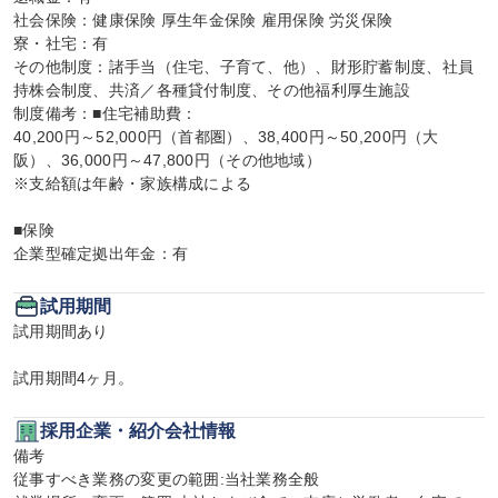
社会保険：健康保険 厚生年金保険 雇用保険 労災保険

寮・社宅：有

その他制度：諸手当（住宅、子育て、他）、財形貯蓄制度、社員
持株会制度、共済／各種貸付制度、その他福利厚生施設

制度備考：■住宅補助費：

40,200円～52,000円（首都圏）、38,400円～50,200円（大
阪）、36,000円～47,800円（その他地域）

※支給額は年齢・家族構成による

■保険

企業型確定拠出年金：有
試用期間
試用期間あり

試用期間4ヶ月。
採用企業・紹介会社情報
備考

従事すべき業務の変更の範囲:当社業務全般
