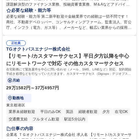
課題解決型のファイナンス業務、投融資審査業務、M＆Aなどアドバイザ
リー業務、地域戦略企画業務など、多様な業務に精通し、複数の専門性を
必要な経験・能力等
掛け合わせて広く社会に貢献していく職種です。 入社後は、横断的なロー
必要な経験・能力等 第二新卒歓迎※金融業界での経験は一切不問です！
テーションを経て適性や専門性に応じたキャリアを形成していただきま
商社、不動産デベロッパー、コンサルティングファーム、監査法人、官公
す。総合職として入社いただき、下記いずれかの部門でご活躍いただきま
庁、インフラ（電力、ガス等）、メーカーなど、幅広い業界からの採用実
す。※未経験の方に関しては、入行後3ヶ月間の金融の実務を学んでいた
績があります。 ＜求める人物像＞DBJでは、強い社会的使命感をもち、今
だく研修を準備しております。 ・法人RM業務・金融機能業務・コーポレ
後の日本のあり方を俯瞰する総合性と、金融分野のフロンティアを切り拓
ート・ナレッジ業務 ※それぞれの業務内容に関しては、別途その他労働条
正社員
く高い志を併せもった人材を求めています。ポテンシャル採用（第2新
TGオクトパスエナジー株式会社
件備考欄に記載 募集職種 【総合職/ポテンシャル採用(第2新卒)】投融資一
卒）では、金融業界での経験や知識を問いません。新たな時代を見据え
体型のソリューション提案
て、複雑化する社会課題の解決に向けて先鞭をつける役割を担いたい、と
【リモート/カスタマーサクセス】平日夕方以降を中心
いう気概をお持ちの方を心待ちにしています。 学歴・資格 学歴：大学院
にリモートワークで対応 その他カスタマーサクセス
大学 語学力： 資格：
在宅勤務にて緊急案件を中心に問い合わせ（メール、SMS、LINEなど）対応、契約開始
手続き処理などを行なっていただきます。カスタマーサクセス（Digiops：デジオプス）
と運用構築の業務となります。
月給
29万1582円～37万4957円
勤務地
東京都港区
業界未経験歓迎
平日のみOK
英語
経験者歓迎
夕方
在宅OK
交通費支給
フルタイム歓迎
駅近5分以内
仕事の内容
企業名 ＴＧオクトパスエナジー株式会社 求人名 【リモート/カスタマーサ