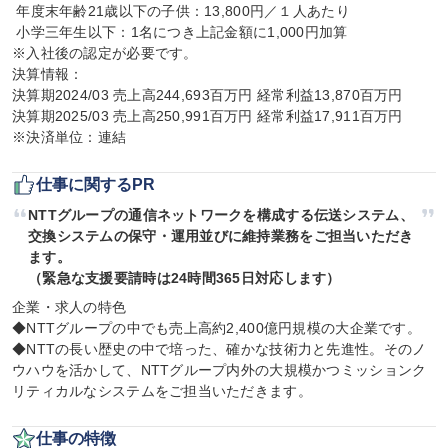
 年度末年齢21歳以下の子供：13,800円／１人あたり

 小学三年生以下：1名につき上記金額に1,000円加算

※入社後の認定が必要です。

決算情報：

決算期2024/03 売上高244,693百万円 経常利益13,870百万円

決算期2025/03 売上高250,991百万円 経常利益17,911百万円

※決済単位：連結
仕事に関するPR
NTTグループの通信ネットワークを構成する伝送システム、
交換システムの保守・運用並びに維持業務をご担当いただき
ます。

（緊急な支援要請時は24時間365日対応します）
企業・求人の特色

◆NTTグループの中でも売上高約2,400億円規模の大企業です。
◆NTTの長い歴史の中で培った、確かな技術力と先進性。そのノ
ウハウを活かして、NTTグループ内外の大規模かつミッションク
リティカルなシステムをご担当いただきます。
仕事の特徴