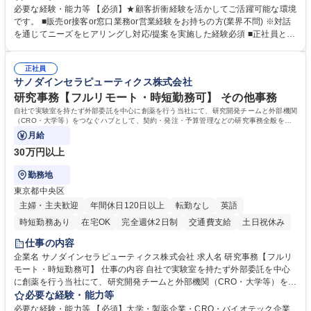
ーション、お客様対応 ■窓口にて、ご来店された個人のお客様に対して金
必要な経験・能力等 【必須】★顧客折衝経験を活かしてご活躍可能な環境
融商品のご提案 ■効率的な事務運用の検討・構築等 ≪業務紹介：ご応募前
です。 ■販売or接客or窓口業務or営業経験をお持ちの方(業界不問) ※対話
に必ずご覧ください≫ ※記事 https://www.mysite.bk.mufg.jp/career/circle/
を通じてニーズをヒアリングし対応/提案を実施した経験必須 ■正社員とし
article17/ ※動画 https://youtu.be/H-S7HaJqqbg 募集職種 【東京都】本支
ての就業経験1年以上 【歓迎】■金融業界での就業経験■銀行での預金為替
店の窓口業務(事務手続受付/資産運用提案)/後方事務/ロビー応対
事務経験 ■金融商品の提案・販売経験 ≪魅力≫研修やOJT環境が整ってい
正社員
るので安心して入行いただけます。 幅広いキャリアの選択肢があり、公募
サノダインセラピューティクス株式会社
や社内副業等を活用し、 一人ひとりが挑戦できるカルチャーが浸透してい
ます。 学歴・資格 学歴：大学院 大学 高専 短大 専修学校 高校 語学力：
研究事務【フルリモート・時短勤務可】 その他事務
資格：
自社で実験室を持たず外部委託を中心に創薬を行う当社にて、研究開発チームと外部機関
（CRO・大学等）をつなぐハブとして、契約・発注・予算管理などの研究事務全般をお
任せします。
月給
30万円以上
勤務地
東京都中央区
主婦・主夫歓迎
年間休日120日以上
転勤なし
英語
時短勤務あり
在宅OK
完全週休2日制
交通費支給
土日祝休み
仕事の内容
企業名 サノダインセラピューティクス株式会社 求人名 研究事務【フルリ
モート・時短勤務可】 仕事の内容 自社で実験室を持たず外部委託を中心
に創薬を行う当社にて、研究開発チームと外部機関（CRO・大学等）をつ
なぐハブとして、契約・発注・予算管理などの研究事務全般をお任せしま
必要な経験・能力等
す。 ■見積取得、発注、検収、請求処理等の事務手続き ■委託先との定例
必要な経験・能力等 【必須】大学・製薬企業・CRO・バイオテック企業