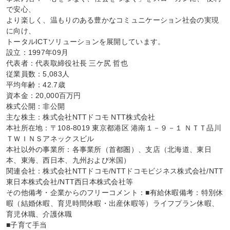
で安心、

より楽しく、温もりのある豊かなコミュニケーション社会の実現
に向け、

トータルICTソリューションを展開しています。

設立：1997年09月

代表者：代表取締役社長 三ケ尻 哲也

従業員数：5,083人

平均年齢：42.7歳

資本金：20,000百万円

株式公開：非公開

主な株主：株式会社NTTドコモ NTT株式会社

本社所在地：〒108-8019 東京都港区 港南１－９－１ ＮＴＴ品川
ＴＷＩＮＳアネックスビル

本社以外の事業所：各事業所（首都圏）、支店（北海道、東日
本、東海、西日本、九州および米国）

関連会社：株式会社NTTドコモ/NTTドコモビジネス株式会社/NTT
東日本株式会社/NTT西日本株式会社等

その他備考・企業からのフリーコメント：■有給休暇備考：特別休
暇（結婚休暇、育児時間休暇・出産休暇等）ライフプラン休暇、
育児休職、介護休職

■子育て手当
