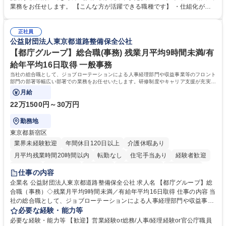
新たな施策検討を積極的に行っていただき、会社全体を巻き込み課題解決
業務をお任せします。 【こんな方が活躍できる職種です】 ・仕組化が好
を推進。 ・オフィス運営：執務環境の整備・物品管理・社内規定整備/改
き/得意・協働の姿勢を持っている・優先順位付け、マルチタスクが得意・
善・イベント企画/運営・非常時の対応 など、本人の希望や適性によって
様々な立場で物事を考えられる・定型業務だけでなく突発的な出来事にも
幅広い業務の体得が可能で、多様なキャリアパスを描くことも可能です。
正社員
対処できる・新しいことに興味関心がある 【魅力】■自己啓発支援：資格
公益財団法人東京都道路整備保全公社
募集職種 【総務】未経験歓迎◎/リモート可/世界で唯一の事業/福利厚生◎/
取得や通信教育など費用の80%（年間25万円まで）を補助 ■住宅手当：家
再雇用有
賃の50%（月額7万円まで）を補助 学歴・資格 学歴：大学院 大学 語学
【都庁グループ】総合職(事務) 残業月平均9時間未満/有
力： 資格：
給年平均16日取得 一般事務
当社の総合職として、ジョブローテーションによる人事経理部門や収益事業等のフロント
部門の部署等幅広い部署での業務をお任せいたします。研修制度やキャリア支援が充実し
ております！ ※下記業務詳細
月給
22万1500円～30万円
勤務地
東京都新宿区
業界未経験歓迎
年間休日120日以上
介護休暇あり
月平均残業時間20時間以内
転勤なし
住宅手当あり
経験者歓迎
研修あり
退職金あり
賞与あり
完全週休2日制
交通費支給
仕事の内容
駅近5分以内
資格取得手当あり
食事補助あり
企業名 公益財団法人東京都道路整備保全公社 求人名 【都庁グループ】総
合職（事務）◇残業月平均9時間未満／有給年平均16日取得 仕事の内容 当
社の総合職として、ジョブローテーションによる人事経理部門や収益事業
等のフロント部門の部署等幅広い部署での業務をお任せいたします。研修
必要な経験・能力等
制度やキャリア支援が充実しております！ ※下記業務詳細 【業務詳細】■
必要な経験・能力等 【歓迎】営業経験or総務/人事/経理経験or官公庁職員