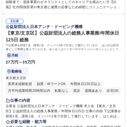
管理部門：広報、人事、経理など当公社の運営に係る管理業務 ■収益部
経験者で、道路事業のゼネラリストとしてのキャリアを積みたい方【社
門：駐車場の新規開拓、管理運営、新宿駅西口広場の「イベントコーナ
風】社内関係部署や東京都と連携が必要なため綿密にコミュニケーション
ー」などの管理運営 ■道路部門：整備の急がれる骨格幹線道路や木造住宅
を図っています。 【業務の魅力】■幅広く携われる：総合職（事務）で
密集地域の特定整備路線の用地取得、道路に関する普及啓発事業、都内の
は、駐車場の管理運営や道路用地の取得、公益財団法人の中枢を担う管理
道路施設や道路工事現場の見学ツアー事業 ※入社後は上記いずれかの部門
正社員
部門など多岐に渡る業務を経験できます。 ■様々なプロジェクト：駐車場
公益財団法人日本アンチ・ドーピング機構
へ配属。※業務内容変更の範囲：会社の定める業務 募集職種 【都庁グル
事業の他、新宿駅西口広場内に設置された照明を兼ねた広告「ブライトサ
ープ】総合職（事務）◇残業月平均9時間未満／有給年平均16日取得
イン」の管理運営を行うなど、事業収益を生み出す活動を積極的に行って
【東京/文京区】公益財団法人の総務人事業務/年間休日
います。 学歴・資格 学歴：大学院 大学 高専 短大 専修学校 高校 語学力：
125日 総務
資格：
下記業務を部長1名、課長1名、メンバー2名で分担して遂行しています。 はじめは担当
者として業務を覚えていただき、ゆくゆくはリーダーやマネージャーポジションとして活
躍いただくことを期待しています。
月給
27万円～35万円
勤務地
東京都文京区
業界未経験歓迎
副業・WワークOK
年間休日120日以上
月平均残業時間20時間以内
転勤なし
英語
退職金あり
在宅OK
賞与あり
育休あり
完全週休2日制
交通費支給
土日祝休み
仕事の内容
食事補助あり
企業名 公益財団法人日本アンチ・ドーピング機構 求人名 【東京／文京
区】公益財団法人の総務人事業務／年間休日125日 仕事の内容 下記業務を
部長1名、課長1名、メンバー2名で分担して遂行しています。 はじめは担
当者として業務を覚えていただき、ゆくゆくはリーダーやマネージャーポ
必要な経験・能力等
ジションとして活躍いただくことを期待しています。 【総務・人事グルー