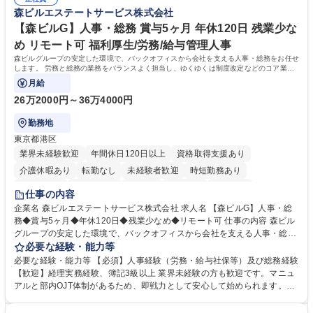
森ビルエステートサービス株式会社
【森ビルG】人事・総務 賞与5ヶ月 年休120日 残業少な
め リモート可 福利厚生/労務/給与管理人事
森ビルグループの安定した環境で、バックオフィスから会社を支える人事・総務をお任せ
します。 労務と総務の業務をバランスよく担当し、ゆくゆくは制度改定などのコア業務
にも挑戦できる、やりがいある環境です。
月給
26万2000円～36万4000円
勤務地
東京都港区
業界未経験歓迎
年間休日120日以上
資格取得支援あり
介護休暇あり
転勤なし
未経験者歓迎
時短勤務あり
経験者歓迎
退職金あり
在宅OK
賞与あり
育休あり
仕事の内容
完全週休2日制
交通費支給
長期歓迎
駅近5分以内
土日祝休み
企業名 森ビルエステートサービス株式会社 求人名 【森ビルG】人事・総
務◆賞与5ヶ月◆年休120日◆残業少なめ◆リモート可 仕事の内容 森ビル
グループの安定した環境で、バックオフィスから会社を支える人事・総務
をお任せします。 労務と総務の業務をバランスよく担当し、ゆくゆくは制
必要な経験・能力等
度改定などのコア業務にも挑戦できる、やりがいある環境です。 ■勤怠管
必要な経験・能力等 【必須】人事経験（労務・給与社保等）及び総務経験
理、給与計算、社会保険手続き、年末調整等の労務管理全般 ■入退社手続
【歓迎】経理実務経験、簿記3級以上 業界未経験の方も歓迎です。マニュ
き、社内規定の改定や人事制度改定などのコア業務 ■社内イベントの企画
アルと部内OJT体制があるため、即戦力として安心して始められます。
運営やその他総務業務全般 ※労務と総務を1：1の割合でお任せ。 入社後
【魅力・やりがい】森ビルGの安定基盤で労務から総務まで幅広く携われ
は部内のOJTを中心に、あなたの経験に合わせて不足している部分はいつ
ます。定型業務に留まらず、社内規定や人事制度の改定など会社のコア業