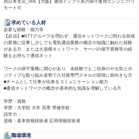
西日本支店_006【大阪】通信インフラ系の保守運用エンジニア/リ
モート可
求めている人材
必要な経験・能力等

【必須】■NTTグループを問わず、通信ネットワークに関わる領域
の業務に従事し少しでも電気通信業務の概念や知識に触れた経験
がある方、または大規模ネットワーク、サーバの保守業務等の経
験をお持ちで通信ネット

ワークの保守業務に関心があり、未経験でもご自身のやる気とポ
ジティブな取り組み姿勢で入社後専門スキルの習得に前向きな方

■チームとして仕事が出来るコミュニケーション能力

■通信ネットワークの概念や基本的な知識を理解している方

学歴・資格

学歴：大学院 大学 高専 専修学校

語学力：

資格：基本情報技術者 応用情報技術者
職場環境