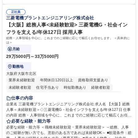
理・各種稟議書、報告書作成業務・各種台帳管理、交際費・会議費支払報
の一部補助あり） 【求める人物像】 ・向学心豊かで、主体的に行動でき
告書作成及び月次管理・部内総務庶務全般 など※※配属先によっては上記
る方。 ・社内外の多様な関係者と協調して業務を進められるコミュニケー
の他に担当頂く業務が発生する場合があります。 募集職種 【営業事務】
正社員
ション力がある方。 ・チャレンジを厭わず、粘り強く業務に取り組める
三菱電機プラントエンジニアリング株式会社
業務職/三井物産グループ/平均残業時間10H/完全週休2日
方。多様な関係者と謙虚に信頼関係を構築でき、期限を意識したスケジュ
ール管理が出来る方。※将来的に他部署（営業部門、コーポレート部門）
【大阪】総務人事<未経験歓迎> 三菱電機G・社会イン
へのジョブローテーションの可能性があります。 学歴・資格 学歴：大学
フラを支える/年休127日 採用人事
院 大学 語学力： 資格：宅地建物取引士
総務・人事領域を中心に、これまでのご経験に応じて幅広くお任せします。 ＜具体的に
は＞
月給
29万5000円～33万5000円
勤務地
大阪府大阪市北区
業界未経験歓迎
年間休日120日以上
資格取得支援あり
未経験者歓迎
住宅手当あり
時短勤務あり
経験者歓迎
退職金あり
在宅OK
賞与あり
完全週休2日制
交通費支給
仕事の内容
駅近5分以内
土日祝休み
服装自由
寮・社宅あり
食事補助あり
企業名 三菱電機プラントエンジニアリング株式会社 求人名 【大阪】総務
人事＜未経験歓迎＞◇三菱電機G・社会インフラを支える/年休127日 仕事
の内容 総務・人事領域を中心に、これまでのご経験に応じて幅広くお任せ
します。 ＜具体的には＞ ・総務/人事労務（給与・社保・勤怠管理など）
必要な経験・能力等
・採用・教育研修 ・福利厚生運用 など ※基本的には事務所勤務ですが、
必要な経験・能力等 ＜職種未経験歓迎・業界未経験歓迎＞ ～総務、人事
採用や教育等の業務内容により、関西圏以外への日帰り・宿泊を伴う国内
のご経験が無い方でも、意欲のある方であれば未経験OK～ ■歓迎条件：総
出張もございます。 ※担当業務を持ちつつ、お互いに助け合いながら、総