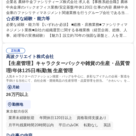
企業名 農林中金ファシリティーズ株式会社 求人名 【事務系総合職】農林
中央金庫のバックオフィス業務/安定基盤/年休120日 仕事の内容 農林中央
金庫のファシリティマネジメント関連業務を行うグループ会社である当社
にて、総務・庶務業務やファシリティマネジメントを行う事務系総合職を
必要な経験・能力等
募集いたします。 ■総務・庶務業務：外部委託先（外注先）や契約書の管
必要な経験・能力等 【いずれか必須】 ■総務・庶務業務■ファシリティマ
理、総務部門での管理業務、会計管理や決算業務、印刷物等の制作管理等
ネジメント業務■自社の組織運営に関する各種業務（経営企画、総務、人
※親会社である農林中央金庫から受託した総務庶務業務 ■ファシリティマ
事、経理等の実務経験） 【魅力】設立約70年の強固な基盤と、人を育て
ネジメント業務 農林中央金庫の店舗移転、レイアウト変更等のオフィス環
る「ホワイト」な就業環境 特徴: 1956年設立の農林中央金庫100%出資会
境構築、ビル管理・設備管理、警備、車両運行管理等 ■自社の組織運営に
社。充実した福利厚生と、ワークライフバランスの整った環境がありま
関する各種業務（経営企画、総務、人事、経理等） 募集職種 【事務系総
正社員
す。 また、業務がしっかりと基準化されており、中途入社でも質問しやす
高波クリエイト株式会社
合職】農林中央金庫のバックオフィス業務/安定基盤/年休120日
く馴染みやすい和やかな社風です。さらに、簿記やファシリティマネジャ
ーなどの資格取得に向けた費用負担や報奨金制度が非常に手厚く、成長で
【生産管理】キャラクターバックや雑貨の生産・品質管
きる環境です。 学歴・資格 学歴：大学院 大学 高専 短大 語学力： 資格：
理/年休125日/転勤無 生産管理
日商簿記検定2級
人気キャラクターのファッション雑貨・バッグを中心に、多彩なアイテムの企画・製造を
手掛ける当社にて、自社企画・開発商品の生産管理・品質管理を担当。『かわいい』を届
けるやりがいのあるポジションです。
月給
26万円以上
勤務地
東京都渋谷区
業界未経験歓迎
年間休日120日以上
資格取得支援あり
月平均残業時間20時間以内
平日のみOK
転勤なし
英語
住宅手当あり
研修あり
退職金あり
在宅OK
賞与あり
仕事の内容