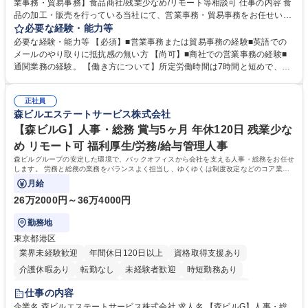
業事務・貿易事務】食品商社/残業少なめ/リモート等相談可 仕事の内容 食
品の加工・販売を行っている当社にて、営業事務・貿易事務をお任せいた
します。営業社員のサポートポジションとして、受発注から海外工場との
必要な経験・能力等
調整まで幅広く対応し、当社事業の根幹を支えていただきます。 ■受発注
必要な経験・能力等 【必須】■営業事務または貿易事務の経験■英語での
業務、請求書発行 ■海外工場とのスケジュール調整 ■在庫管理 ■輸入書類
メールのやり取りに抵抗感の無い方 【尚可】■商社での営業事務の経験■
の確認・作成 ■配送手配 ■通関業者を通して行う輸出入業全般 ■倉庫との
通関業務の経験。 【働き方について】所定労働時間は7時間と短めで、残
倉入れ調整等 ※ゼネラリストとしてのキャリアアップを目指すことが可能
業も月平均20時間以下です。時差出勤制度や週1日のリモート勤務も相談
です。単に商品を販売するだけでなく原料の仕入れから販売までをトータ
可能で、ワークライフバランスを保ち長期就業しやすい環境です。 【当社
ルプロデュースしているため、商品に関わる全ての業務をサポート頂きま
正社員
の強み】1991年の設立以来、外食産業を中心としたお客様の多様なニー
森ビルエステートサービス株式会社
す。 募集職種 東京都中央区【営業事務・貿易事務】食品商社/残業少なめ/
ズに沿った冷凍水産物等の生産・輸入・販売を一貫して手掛けています。
リモート等相談可
自社工場と海外拠点の強固な連携によるワンストップサービスが最大の強
【森ビルG】人事・総務 賞与5ヶ月 年休120日 残業少な
みです。 学歴・資格 学歴：大学院 大学 語学力：英語 資格：
め リモート可 福利厚生/労務/給与管理人事
森ビルグループの安定した環境で、バックオフィスから会社を支える人事・総務をお任せ
します。 労務と総務の業務をバランスよく担当し、ゆくゆくは制度改定などのコア業務
にも挑戦できる、やりがいある環境です。
月給
26万2000円～36万4000円
勤務地
東京都港区
業界未経験歓迎
年間休日120日以上
資格取得支援あり
介護休暇あり
転勤なし
未経験者歓迎
時短勤務あり
経験者歓迎
退職金あり
在宅OK
賞与あり
育休あり
仕事の内容
完全週休2日制
交通費支給
長期歓迎
駅近5分以内
土日祝休み
企業名 森ビルエステートサービス株式会社 求人名 【森ビルG】人事・総