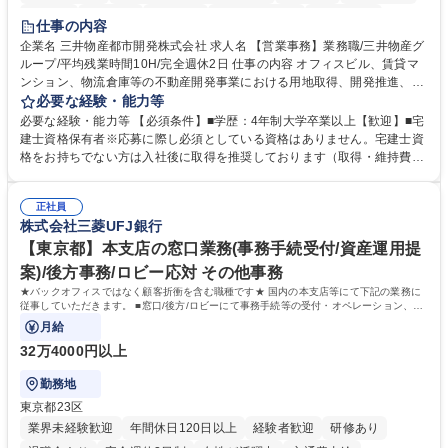
在宅OK
賞与あり
育休あり
完全週休2日制
交通費支給
仕事の内容
駅近5分以内
土日祝休み
寮・社宅あり
企業名 三井物産都市開発株式会社 求人名 【営業事務】業務職/三井物産グ
ループ/平均残業時間10H/完全週休2日 仕事の内容 オフィスビル、賃貸マ
ンション、物流倉庫等の不動産開発事業における用地取得、開発推進、賃
貸運営、売却、仲介・活用提案等を行う営業部門において事務業務を担当
必要な経験・能力等
いただきます。 【詳細】・契約書管理、契約書製本、捺印対応、ファイリ
必要な経験・能力等 【必須条件】■学歴：4年制大学卒業以上【歓迎】■宅
ング、登記簿取得、調書取得・支払業務（各種費用支払、支払管理、請
建士資格保有者※応募に際し必須としている資格はありません。宅建士資
求・支払データ登録、取引先マスター申請対応）・予算作成及び予実管
格をお持ちでない方は入社後に取得を推奨しております（取得・維持費用
理・各種稟議書、報告書作成業務・各種台帳管理、交際費・会議費支払報
の一部補助あり） 【求める人物像】 ・向学心豊かで、主体的に行動でき
告書作成及び月次管理・部内総務庶務全般 など※※配属先によっては上記
る方。 ・社内外の多様な関係者と協調して業務を進められるコミュニケー
の他に担当頂く業務が発生する場合があります。 募集職種 【営業事務】
正社員
ション力がある方。 ・チャレンジを厭わず、粘り強く業務に取り組める
株式会社三菱UFJ銀行
業務職/三井物産グループ/平均残業時間10H/完全週休2日
方。多様な関係者と謙虚に信頼関係を構築でき、期限を意識したスケジュ
ール管理が出来る方。※将来的に他部署（営業部門、コーポレート部門）
【東京都】本支店の窓口業務(事務手続受付/資産運用提
へのジョブローテーションの可能性があります。 学歴・資格 学歴：大学
案)/後方事務/ロビー応対 その他事務
院 大学 語学力： 資格：宅地建物取引士
★バックオフィスではなく顧客折衝を含む職種です★ 国内の本支店等にて下記の業務に
従事していただきます。 ■窓口/後方/ロビーにて事務手続等の受付・オペレーション、お
客様対応
月給
32万4000円以上
勤務地
東京都23区
業界未経験歓迎
年間休日120日以上
経験者歓迎
研修あり