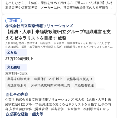
て業務を覚えていただくことが可能です。業務システムがきちんと構築さ
を出しながら、主体的に業務を進めて行ける方 【過去のご入社事例】人材
れているため、スムーズに仕事に慣れることができる環境です。また、
派遣業界や保育業界等、メーカー以外、営業事務未経験者の入社実績有
「チームで成果を出す文化」があり、良いやり方を積極的に共有しながら
【当社の事務職について】単なる事務ではなく主体性を発揮したサポート
常に改善を目指す風土のため、安心して業務に取り組んでいただけます。
により、キーエンスの付加価値向上に貢献します。ベースの定型業務に加
募集職種 【大阪・京都・滋賀】営業事務 ※未経験可
正社員
えて、お客様や社員の状況に合わせ、能動的なサポート、改善の動きも期
株式会社日立医薬情報ソリューションズ
待され。組織を支えるスペシャリストとして、チームに貢献し、結果的に
社員から頼られる存在になることができます。平均19:30の退勤以降の業
【総務・人事】未経験歓迎/日立グループ/組織運営を支
務の持ち帰りも禁止されており、メリハリのある働き方となります。 学
えるゼネラリストを目指す 総務
歴・資格 学歴：大学院 大学 高専 短大 語学力： 資格：
入社直後は労務（労務管理・給与計算・安全衛生・福利厚生等）からお任せいたします。
将来は総務・採用・教育業務へ守備範囲を広げ、組織運営を支えるゼネラリストをめざせ
ます。
月給
27万7000円以上
勤務地
東京都千代田区
業界未経験歓迎
年間休日120日以上
資格取得支援あり
介護休暇あり
月平均残業時間20時間以内
未経験者歓迎
住宅手当あり
時短勤務あり
退職金あり
在宅OK
賞与あり
仕事の内容
育休あり
完全週休2日制
交通費支給
土日祝休み
寮・社宅あり
企業名 株式会社日立医薬情報ソリューションズ 求人名 【総務・人事】未
経験歓迎/日立グループ/組織運営を支えるゼネラリストを目指す 仕事の内
容 入社直後は労務（労務管理・給与計算・安全衛生・福利厚生等）からお
任せいたします。将来は総務・採用・教育業務へ守備範囲を広げ、組織運
必要な経験・能力等