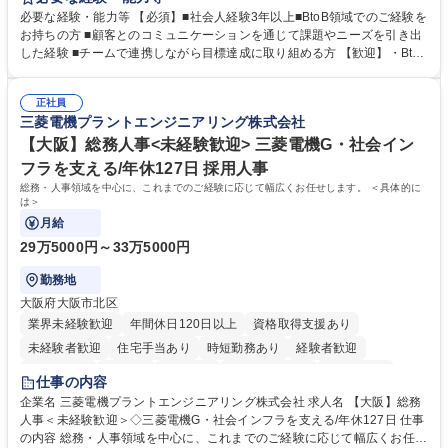
セールスをつなぐ役割として、 適切なタイミングで顧客とコミュニケーシ
必要な経験・能力等 【必須】■社会人経験3年以上■BtoB領域でのご経験を
ョンを取りながら、受注につながる商談機会の最大化を目指します。 【具
お持ちの方 ■顧客とのコミュニケーションを通じて課題やニーズを引き出
体的な仕事内容】 リードへの電話・メールによるアプローチ/リードナー
した経験 ■チームで連携しながら目標達成に取り組める方 【歓迎】・BtoB
チャリングおよび商談創出/CRMを活用した顧客情報の管理・分析/マーケ
SaaS企業での営業またはインサイドセールス経験 ・製造業向けの営業経
ティング施策と連携したフォローアップ/商談化率向上に向けた改善提案・
験 ・オフライン・オンラインセミナー登壇経験 ・マーケティング施策の
実行/フィールドセールスへの案件連携 募集職種 ★【未経験歓迎】AIで製
正社員
企画・実行経験 ・CRM・リードナーチャリングに関する知見 ・データを
三菱電機プラントエンジニアリング株式会社
造業の未来を変えるインサイドセールス
もとに営業プロセスを改善した経験 学歴・資格 学歴：大学院 大学 高専 短
大 専修学校 高校 語学力： 資格：
【大阪】総務人事<未経験歓迎> 三菱電機G・社会イン
フラを支える/年休127日 採用人事
総務・人事領域を中心に、これまでのご経験に応じて幅広くお任せします。 ＜具体的に
は＞
月給
29万5000円～33万5000円
勤務地
大阪府大阪市北区
業界未経験歓迎
年間休日120日以上
資格取得支援あり
未経験者歓迎
住宅手当あり
時短勤務あり
経験者歓迎
退職金あり
在宅OK
賞与あり
完全週休2日制
交通費支給
仕事の内容
駅近5分以内
土日祝休み
服装自由
寮・社宅あり
食事補助あり
企業名 三菱電機プラントエンジニアリング株式会社 求人名 【大阪】総務
人事＜未経験歓迎＞◇三菱電機G・社会インフラを支える/年休127日 仕事
の内容 総務・人事領域を中心に、これまでのご経験に応じて幅広くお任せ