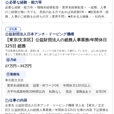
します。 ＜具体的には＞ ・総務/人事労務（給与・社保・勤怠管理など）
必要な経験・能力等
・採用・教育研修 ・福利厚生運用 など ※基本的には事務所勤務ですが、
必要な経験・能力等 ＜職種未経験歓迎・業界未経験歓迎＞ ～総務、人事
採用や教育等の業務内容により、関西圏以外への日帰り・宿泊を伴う国内
のご経験が無い方でも、意欲のある方であれば未経験OK～ ■歓迎条件：総
出張もございます。 ※担当業務を持ちつつ、お互いに助け合いながら、総
務、人事のご経験をお持ちの方（業界不問） ■求める人物像：・社内外の
務部という組織として協力しながら進める体制です。 募集職種 【大阪】
関係各部門との調整を率先して行い、業務を円滑に遂行できる協調性やコ
総務人事＜未経験歓迎＞◇三菱電機G・社会インフラを支える/年休127日
ミュニケーション能力を持っている方 ・人事総務領域に興味がありゼネラ
正社員
リスト志向をお持ちの方 学歴・資格 学歴：大学院 大学 語学力： 資格：
公益財団法人日本アンチ・ドーピング機構
【東京/文京区】公益財団法人の総務人事業務/年間休日
125日 総務
下記業務を部長1名、課長1名、メンバー2名で分担して遂行しています。 はじめは担当
者として業務を覚えていただき、ゆくゆくはリーダーやマネージャーポジションとして活
躍いただくことを期待しています。
月給
27万円～35万円
勤務地
東京都文京区
業界未経験歓迎
副業・WワークOK
年間休日120日以上
月平均残業時間20時間以内
転勤なし
英語
退職金あり
在宅OK
賞与あり
育休あり
完全週休2日制
交通費支給
土日祝休み
仕事の内容
食事補助あり
企業名 公益財団法人日本アンチ・ドーピング機構 求人名 【東京／文京
区】公益財団法人の総務人事業務／年間休日125日 仕事の内容 下記業務を