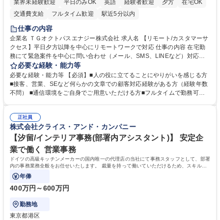
業界未経験歓迎
平日のみOK
英語
経験者歓迎
夕方
在宅OK
交通費支給
フルタイム歓迎
駅近5分以内
仕事の内容
企業名 ＴＧオクトパスエナジー株式会社 求人名 【リモート/カスタマーサ
クセス】平日夕方以降を中心にリモートワークで対応 仕事の内容 在宅勤
務にて緊急案件を中心に問い合わせ（メール、SMS、LINEなど）対応、
契約開始手続き処理などを行なっていただきます。カスタマーサクセス
必要な経験・能力等
（Digiops：デジオプス）と運用構築の業務となります。 ■お問い合わせ
必要な経験・能力等 【必須】■人の役に立てることにやりがいを感じる方
対応業務全般（システム入力、契約手続き含む） ■デジタルコミュニケー
■接客、営業、SEなど何らかの文章での顧客対応経験がある方（経験年数
ションツール（メール、SMS、LINE等）を使用 ■お客様のニーズに応じた
不問） ■通信環境をご自身でご用意いただける方■フルタイムで勤務可能
新プラン案内やトラブル対応 ■土日祝は主にメールでの対応、緊急度の高
な方 ※土日祝は1名体制となるため一人の環境で責任を持って業務を行っ
い問い合わせを優先 ■緊急時の電話対応 エネルギー×Tech！お客様に寄り
ていただける方【歓迎要件】■再生可能エネルギーを世の中に広め地球環
添ってサービス提供できることが魅力 募集職種 【リモート/カスタマーサ
正社員
境に貢献したい■改善提案や改善アクション等新しいことに意欲がある方
株式会社クライス・アンド・カンパニー
クセス】平日夕方以降を中心にリモートワークで対応
【英語（語学力）】■翻訳ツールを用い英語でコミュニケーションをとる
ことに抵抗がない方■英語は話せなくても問題はありませんが、英語が話
【汐留/インテリア事務(部署内アシスタント)】 安定企
せますと、よりチャンスが広がります。※日本語がネイティブレベル必須
業で働く 営業事務
学歴・資格 学歴：大学院 大学 高専 短大 専修学校 高校 語学力： 資格：
ドイツの高級キッチンメーカーの国内唯一の代理店の当社にて事務スタッフとして、部署
内の事務業務全般をお任せいたします。 裁量を持って働いていただけるため、スキルア
ップも可能です。
年俸
400万円～600万円
勤務地
東京都港区