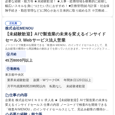
営を支えるゼネラリストをめざせます。 ・初期業務：労働時間管理、給与
必要な経験・能力等 ★未経験歓迎！ ★人事・総務領域を横断的に経験し
計算、社会保険対応、福利厚生管理、安全衛生、健康経営推進等をお任せ
幅広いスキルを身につけたい方におすすめ！ ■労務管理(給与計算・社会保
します。ご経験に応じて、休職者管理など、幅広く経験を積んでいただき
険手続き・勤怠管理など)に関心があり主体的に取り組める方 ※労務経験
ます。 ・将来的な広がり：総務・採用・教育・税務対応・経営企画等。
者は早期にご活躍いただけます。 ■チームで仕事を推進できる方■将来は
★メンバーがマンツーマンで丁寧に教えるため、ご経験が浅くても安心！
マネジメント職として活躍したい 【尚可】■人事、労務、採用、教育業務
幅広く経験を積みたい意欲がある方に最適な環境です。 募集職種 【総
正社員
のご経験 ■労務管理（給与計算・社会保険手続き・勤怠管理など）の経験
株式会社MENOU
務・人事】未経験歓迎/日立グループ/組織運営を支えるゼネラリストを目
■衛生管理者の資格をお持ちの方 学歴・資格 学歴：大学院 大学 高専 短大
指す
専修学校 高校 語学力： 資格：
【未経験歓迎】AIで製造業の未来を変えるインサイド
セールス Webサービス法人営業
ノーコードで検査AIを開発できる「検査AI MENOU」のインサイドセールスとして、見
込み顧客の獲得から商談機会の創出までを担っていただきます。マーケティングとフィー
ルドセールスをつなぐ役割として、
月給
45万8000円以上
勤務地
東京都中央区
業界未経験歓迎
副業・WワークOK
年間休日120日以上
月平均残業時間20時間以内
転勤なし
未経験者歓迎
時短勤務あり
経験者歓迎
在宅OK
完全週休2日制
交通費支給
仕事の内容
駅近5分以内
土日祝休み
服装自由
企業名 株式会社ＭＥＮＯＵ 求人名 ★【未経験歓迎】AIで製造業の未来を
変えるインサイドセールス 仕事の内容 ノーコードで検査AIを開発できる
「検査AI MENOU」のインサイドセールスとして、見込み顧客の獲得から
商談機会の創出までを担っていただきます。マーケティングとフィールド
必要な経験・能力等