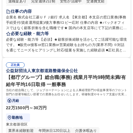
退職金あり
完全週休2日制
女性が活躍中
交通費支給
土日祝休み
仕事の内容
企業名 株式会社三菱ＵＦＪ銀行 求人名 【東京都】本支店の窓口業務(事務
手続受付/資産運用提案)/後方事務/ロビー応対 仕事の内容 ★バックオフィ
スではなく顧客折衝を含む職種です★ 国内の本支店等にて下記の業務に従
事していただきます。 ■窓口/後方/ロビーにて事務手続等の受付・オペレ
必要な経験・能力等
ーション、お客様対応 ■窓口にて、ご来店された個人のお客様に対して金
必要な経験・能力等 【必須】★顧客折衝経験を活かしてご活躍可能な環境
融商品のご提案 ■効率的な事務運用の検討・構築等 ≪業務紹介：ご応募前
です。 ■販売or接客or窓口業務or営業経験をお持ちの方(業界不問) ※対話
に必ずご覧ください≫ ※記事 https://www.mysite.bk.mufg.jp/career/circle/
を通じてニーズをヒアリングし対応/提案を実施した経験必須 ■正社員とし
article17/ ※動画 https://youtu.be/H-S7HaJqqbg 募集職種 【東京都】本支
ての就業経験1年以上 【歓迎】■金融業界での就業経験■銀行での預金為替
店の窓口業務(事務手続受付/資産運用提案)/後方事務/ロビー応対
事務経験 ■金融商品の提案・販売経験 ≪魅力≫研修やOJT環境が整ってい
正社員
るので安心して入行いただけます。 幅広いキャリアの選択肢があり、公募
公益財団法人東京都道路整備保全公社
や社内副業等を活用し、 一人ひとりが挑戦できるカルチャーが浸透してい
ます。 学歴・資格 学歴：大学院 大学 高専 短大 専修学校 高校 語学力：
【都庁グループ】総合職(事務) 残業月平均9時間未満/有
資格：
給年平均16日取得 一般事務
当社の総合職として、ジョブローテーションによる人事経理部門や収益事業等のフロント
部門の部署等幅広い部署での業務をお任せいたします。研修制度やキャリア支援が充実し
ております！ ※下記業務詳細
月給
22万1500円～30万円
勤務地
東京都新宿区
業界未経験歓迎
年間休日120日以上
介護休暇あり