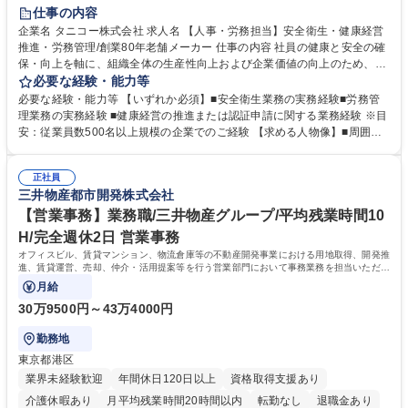
完全週休2日制
交通費支給
駅近5分以内
土日祝休み
仕事の内容
寮・社宅あり
企業名 タニコー株式会社 求人名 【人事・労務担当】安全衛生・健康経営
推進・労務管理/創業80年老舗メーカー 仕事の内容 社員の健康と安全の確
保・向上を軸に、組織全体の生産性向上および企業価値の向上のため、経
営層と密接に連携しながら、定型業務にとどまらず、制度設計や施策立案
必要な経験・能力等
などの上流工程から関与していただきます。 【主な業務内容】■安全衛生
必要な経験・能力等 【いずれか必須】■安全衛生業務の実務経験■労務管
業務（ストレスチェック、健康診断の運用、産業医との連携 など）■健康
理業務の実務経験 ■健康経営の推進または認証申請に関する業務経験 ※目
経営認証取得に向けた企画・推進■労務管理（労働時間の分析、労働環境
安：従業員数500名以上規模の企業でのご経験 【求める人物像】■周囲
の改善）■規程改定、制度設計、業務改善の推進■労働基準監督署対応、団
（社員・経営層）と円滑にコミュニケーションを図れる方■労務課題に対
体交渉対応 など 【採用背景】現在組織変革期の為、労務領域から組織力
し、迅速かつ的確に対応できる問題解決力をお持ちの方■チームおよび他
を底上げすべく、ともにご活躍いただける方の増員募集となります。 募集
正社員
部門と連携しながら業務を推進できる方■Excelや労務管理システムの実務
三井物産都市開発株式会社
職種 【人事・労務担当】安全衛生・健康経営推進・労務管理/創業80年老
使用経験をお持ちの方 学歴・資格 学歴：大学院 大学 高専 短大 専修学校
舗メーカー
高校 語学力： 資格：
【営業事務】業務職/三井物産グループ/平均残業時間10
H/完全週休2日 営業事務
オフィスビル、賃貸マンション、物流倉庫等の不動産開発事業における用地取得、開発推
進、賃貸運営、売却、仲介・活用提案等を行う営業部門において事務業務を担当いただき
ます。
月給
30万9500円～43万4000円
勤務地
東京都港区
業界未経験歓迎
年間休日120日以上
資格取得支援あり
介護休暇あり
月平均残業時間20時間以内
転勤なし
退職金あり