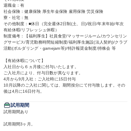
退職金：有

社会保険：健康保険 厚生年金保険 雇用保険 労災保険

寮・社宅：無

その他制度：■休日（完全週休2日制(土、日)/祝日/年末年始/年次
有給休暇/リフレッシュ休暇）

制度備考：【福利厚生】社員食堂/マッサージルーム/カウンセリン
グサービス/育児勤務時間短縮制度/福利厚生施設(法人契約)/クラブ
活動(ボルダリング・gamejam等)/特許報奨金制度/持株会 等

【有給休暇について】

入社日から６ヵ月後に付与いたします。

ご入社月により、付与日数が異なります。

4月から9月入社：ご入社時に15日付与

10月以降のご入社に関しては、期間按分にて付与致します。その
後は4月に16日付与。
試用期間
試用期間あり

試用期間3ヶ月。