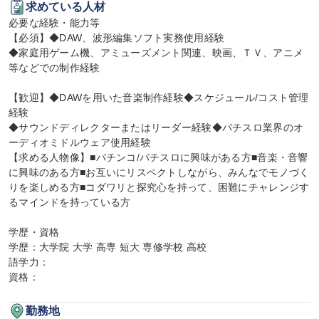
求めている人材
必要な経験・能力等

【必須】◆DAW、波形編集ソフト実務使用経験

◆家庭用ゲーム機、アミューズメント関連、映画、ＴＶ、アニメ
等などでの制作経験

【歓迎】◆DAWを用いた音楽制作経験◆スケジュール/コスト管理
経験

◆サウンドディレクターまたはリーダー経験◆パチスロ業界のオ
ーディオミドルウェア使用経験

【求める人物像】■パチンコ/パチスロに興味がある方■音楽・音響
に興味のある方■お互いにリスペクトしながら、みんなでモノづく
りを楽しめる方■コダワリと探究心を持って、困難にチャレンジす
るマインドを持っている方

学歴・資格

学歴：大学院 大学 高専 短大 専修学校 高校

語学力：

資格：
勤務地