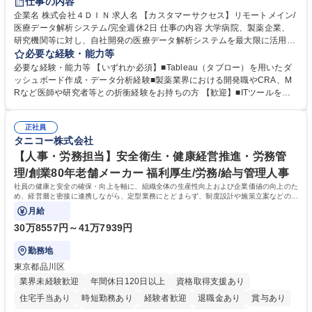
仕事の内容
企業名 株式会社４ＤＩＮ 求人名 【カスタマーサクセス】リモートメイン/
医療データ解析システム/完全週休2日 仕事の内容 大学病院、製薬企業、
研究機関等に対し、自社開発の医療データ解析システムを最大限に活用
し、研究成果を最大化していただくための導入後サポートや解析コンサル
必要な経験・能力等
ティング、活用アドバイス業務等をお任せします。 ■活用コンサルティン
必要な経験・能力等 【いずれか必須】■Tableau（タブロー）を用いたダ
グ：疾患再発率の調査や薬剤効果の可視化等の目的に合わせ、プラットフ
ッシュボード作成・データ分析経験■製薬業界における開発職やCRA、M
ォーム上で可能な解析手法を提案 ■オンボーディング：ツールの操作説明
Rなど医師や研究者等との折衝経験をお持ちの方 【歓迎】■ITツールを用
に加え医療統計やデータ抽出の基礎レクチャー■開発へのフィードバッ
いた顧客サポート経験 【働き方】リモートメインのため、どこからでも参
ク：ユーザー要望を開発部門へ繋ぎ、プロダクトの利便性向上へ貢献。医
画可能です。オンラインツール（ZoomやTeams等）を用いた柔軟なサポ
療現場のDX化を推進するやりがいがあります。【業務内容の変更範囲】
正社員
ート体制を構築しています。 【採用背景】導入先が急増しており、専任の
タニコー株式会社
当社の指定する業務 募集職種 【カスタマーサクセス】リモートメイン/医
カスタマーサクセス組織を強化するための増員採用です。営業担当からの
療データ解析システム/完全週休2日
丁寧なOJTがあり、医療データ解析の専門知識をキャッチアップできる環
【人事・労務担当】安全衛生・健康経営推進・労務管
境です。社会貢献性の高い分野で専門性を磨きたい方を歓迎します。 学
理/創業80年老舗メーカー 福利厚生/労務/給与管理人事
歴・資格 学歴：大学院 大学 高専 短大 専修学校 高校 語学力： 資格：
社員の健康と安全の確保・向上を軸に、組織全体の生産性向上および企業価値の向上のた
め、経営層と密接に連携しながら、定型業務にとどまらず、制度設計や施策立案などの上
流工程から関与していただきます。
月給
30万8557円～41万7939円
勤務地
東京都品川区
業界未経験歓迎
年間休日120日以上
資格取得支援あり
住宅手当あり
時短勤務あり
経験者歓迎
退職金あり
賞与あり