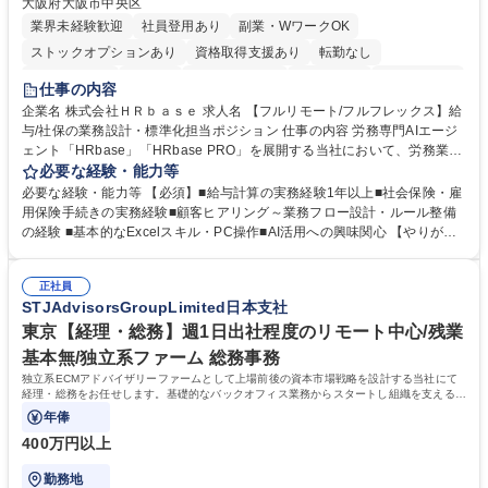
大阪府大阪市中央区
業界未経験歓迎
社員登用あり
副業・WワークOK
ストックオプションあり
資格取得支援あり
転勤なし
時短勤務あり
在宅OK
完全週休2日制
交通費支給
駅近5分以内
仕事の内容
服装自由
企業名 株式会社ＨＲｂａｓｅ 求人名 【フルリモート/フルフレックス】給
与/社保の業務設計・標準化担当ポジション 仕事の内容 労務専門AIエージ
ェント「HRbase」「HRbase PRO」を展開する当社において、労務業務
のオペレーション設計担当をクライアントの課題や要望をヒアリングし、
必要な経験・能力等
業務設計やシステム設定へと落とし込むポジションです。 【具体的に
必要な経験・能力等 【必須】■給与計算の実務経験1年以上■社会保険・雇
は】・業務オペレーション設計（要件定義/顧客ヒアリング/業務オペレー
用保険手続きの実務経験■顧客ヒアリング～業務フロー設計・ルール整備
ションの洗い出し、ルール整備、システム設定) ・業務マニュアル作成、
の経験 ■基本的なExcelスキル・PC操作■AI活用への興味関心 【やりが
改善 ・給与、賞与計算、及び明細発行 ・社会保険手続（入退社時、年間
い】必要に応じてコンサルティングも行いながら、給与計算や社会保険手
業務など） ・顧客企業のメイン担当者としての窓口対応業務 ・その他
続に関わるフローの設計、マニュアルの作成まで幅広く担当します。単な
（年調等の年次業務など） 募集職種 【フルリモート/フルフレックス】給
正社員
る設計にとどまらず、ご自身が現場のエキスパートとしてオペレーション
STJAdvisorsGroupLimited日本支社
与/社保の業務設計・標準化担当ポジション
を実行する機会もあり、実務と改善の両面でスキルを発揮できる環境で
す。 学歴・資格 学歴：大学院 大学 高専 短大 専修学校 高校 語学力： 資
東京【経理・総務】週1日出社程度のリモート中心/残業
格：
基本無/独立系ファーム 総務事務
独立系ECMアドバイザリーファームとして上場前後の資本市場戦略を設計する当社にて
経理・総務をお任せします。基礎的なバックオフィス業務からスタートし組織を支える専
任担当として広く活躍できる環境です。
年俸
400万円以上
勤務地