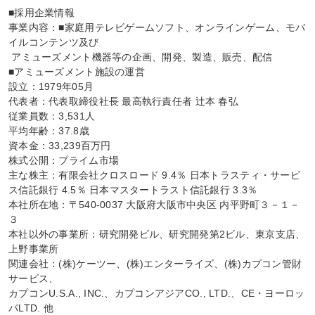
■採用企業情報

事業内容：■家庭用テレビゲームソフト、オンラインゲーム、モバ
イルコンテンツ及び

 アミューズメント機器等の企画、開発、製造、販売、配信

■アミューズメント施設の運営

設立：1979年05月

代表者：代表取締役社長 最高執行責任者 辻本 春弘

従業員数：3,531人

平均年齢：37.8歳

資本金：33,239百万円

株式公開：プライム市場

主な株主：有限会社クロスロード 9.4％ 日本トラスティ・サービ
ス信託銀行 4.5％ 日本マスタートラスト信託銀行 3.3％

本社所在地：〒540-0037 大阪府大阪市中央区 内平野町３－１－
３

本社以外の事業所：研究開発ビル、研究開発第2ビル、東京支店、
上野事業所

関連会社：(株)ケーツー、(株)エンターライズ、(株)カプコン管財
サービス、

カプコンU.S.A., INC.、カプコンアジアCO., LTD.、CE・ヨーロッ
パLTD. 他
