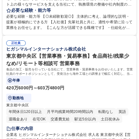
ト上の様々なサービスを支える当社にて、執務環境の整備や社内制度の検
討、イベント運営などの幅広い業務を担当し、間接的に会社の生産性向上
必要な経験・能力等
や成長に貢献している部署です。 会社の全メンバーが安心して長く成果を
必要な経験・能力等 【◎未経験歓迎◎】 主体的に考え、論理的な説明・
発揮できる環境を整えるために、毎日のメンテナンスや維持管理に加え、
提案が積極的にできる方 【入社後】先輩社員と共に、適性や希望に沿って
新たな施策検討を積極的に行っていただき、会社全体を巻き込み課題解決
業務をお任せします。 【こんな方が活躍できる職種です】 ・仕組化が好
を推進。 ・オフィス運営：執務環境の整備・物品管理・社内規定整備/改
き/得意・協働の姿勢を持っている・優先順位付け、マルチタスクが得意・
善・イベント企画/運営・非常時の対応 など、本人の希望や適性によって
様々な立場で物事を考えられる・定型業務だけでなく突発的な出来事にも
幅広い業務の体得が可能で、多様なキャリアパスを描くことも可能です。
正社員
対処できる・新しいことに興味関心がある 【魅力】■自己啓発支援：資格
ヒガシマルインターナショナル株式会社
募集職種 【総務】未経験歓迎◎/リモート可/世界で唯一の事業/福利厚生◎/
取得や通信教育など費用の80%（年間25万円まで）を補助 ■住宅手当：家
再雇用有
賃の50%（月額7万円まで）を補助 学歴・資格 学歴：大学院 大学 語学
東京都中央区【営業事務・貿易事務】食品商社/残業少
力： 資格：
なめ/リモート等相談可 営業事務
食品の加工・販売を行っている当社にて、営業事務・貿易事務をお任せいたします。営業
社員のサポートポジションとして、受発注から海外工場との調整まで幅広く対応し、当社
事業の根幹を支えていただきます。
年俸
420万6000円～603万4800円
勤務地
東京都中央区
年間休日120日以上
月平均残業時間20時間以内
転勤なし
英語
退職金あり
在宅OK
交通費支給
駅近5分以内
土日祝休み
仕事の内容
企業名 ヒガシマルインターナショナル株式会社 求人名 東京都中央区【営