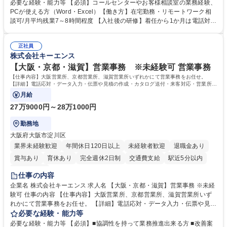
様相談室でのお仕事です。 日々お客様からいただくキリングループへのご
必要な経験・能力等 【必須】コールセンターやお客様相談室の業務経験、
意見を、企業活動に活かしています。お客様からの声に迅速かつ誠意をも
PCが使える方（Word・Excel）【働き方】在宅勤務・リモートワーク相
って対応、情報提供するとともにグループ内活動に反映しています。 【具
談可/月平均残業7～8時間程度 【入社後の研修】着任から1か月は電話対応
体的には】電話応対、メール、お手紙対応、ご指摘品調査報告書作成、有
のOJTを中心に実施し、電話対応に慣れた段階でメール・手紙のOJTを実
人チャットボット対応など。 【1日の対応件数】■電話：月間一人当たり
施する予定です。独り立ち以降もしっかりフォローする体制を整えていま
平均100件前後■メール・手紙：同上40件前後 募集職種 中野本社【お客様
正社員
すのでご安心ください。 【当社について】キリングループの広報機能を担
株式会社キーエンス
相談室】お客様のお声をもとにより良い商品づくりへ貢献
う会社として、お客様との出会いを大切にし、磨き上げたホスピタリティ
を込めてコミュニケーションをとりながら広報関連業務を行っておりま
【大阪・京都・滋賀】営業事務 ※未経験可 営業事務
す。 学歴・資格 学歴：大学院 大学 高専 短大 専修学校 高校 語学力： 資
【仕事内容】大阪営業所、京都営業所、滋賀営業所いずれかにて営業事務をお任せ。
格：
【詳細】電話応対・データ入力・伝票や見積の作成・カタログ送付・来客対応・営業所内
で発生する事務業務や業務改善をお任せ。
月給
27万9000円～28万1000円
勤務地
大阪府大阪市淀川区
業界未経験歓迎
年間休日120日以上
未経験者歓迎
退職金あり
賞与あり
育休あり
完全週休2日制
交通費支給
駅近5分以内
土日祝休み
仕事の内容
企業名 株式会社キーエンス 求人名 【大阪・京都・滋賀】営業事務 ※未経
験可 仕事の内容 【仕事内容】大阪営業所、京都営業所、滋賀営業所いず
れかにて営業事務をお任せ。 【詳細】電話応対・データ入力・伝票や見積
の作成・カタログ送付・来客対応・営業所内で発生する事務業務や業務改
必要な経験・能力等
善をお任せ。 【教育制度】ご入社後、育成担当とペアになりながらOJTに
必要な経験・能力等 【必須】■協調性を持って業務推進出来る方 ■改善案