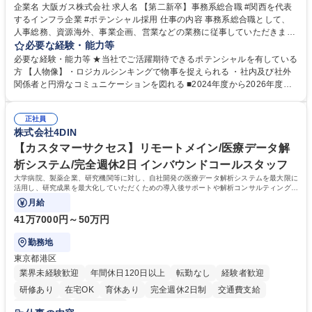
企業名 大阪ガス株式会社 求人名 【第二新卒】事務系総合職 #関西を代表
するインフラ企業 #ポテンシャル採用 仕事の内容 事務系総合職として、
人事総務、資源海外、事業企画、営業などの業務に従事していただきま
す。 【業務内容の一例】■所属事業部の勤労業務 ■海外に関係する各種業
必要な経験・能力等
務 ■営業部門の企画スタッフ、ルート営業 【キャリアパス】入社後の配属
必要な経験・能力等 ★当社でご活躍期待できるポテンシャルを有している
ポジションで一定期間ご活躍頂いた後、本人の適性及び将来のキャリアを
方 【人物像】・ロジカルシンキングで物事を捉えられる ・社内及び社外
鑑みてジョブローテーションを行います。 【育成】OJTでの現場育成や研
関係者と円滑なコミュニケーションを図れる ■2024年度から2026年度ま
修カリキュラムを通じて、Daigasグループの業務で必要となる知識につい
での3ヵ年を対象とする「Daigasグループ中期経営計画2026」を策定しま
て学んでいただきます。 募集職種 【第二新卒】事務系総合職 #関西を代
した。https://www.osakagas.co.jp/company/press/pr2024/1777576_564
表するインフラ企業 #ポテンシャル採用
正社員
72.html ■エネルギーセキュリティの不安定化や気候変動による自然災害の
株式会社4DIN
甚大化など、これまで以上に社会課題解決の重要性が高まっています。
「未来の日常」の創造に向けて持続可能な社会の実現に貢献してまいりま
【カスタマーサクセス】リモートメイン/医療データ解
す。 学歴・資格 学歴：大学院 大学 語学力： 資格：
析システム/完全週休2日 インバウンドコールスタッフ
大学病院、製薬企業、研究機関等に対し、自社開発の医療データ解析システムを最大限に
活用し、研究成果を最大化していただくための導入後サポートや解析コンサルティング、
活用アドバイス業務等をお任せします。
月給
41万7000円～50万円
勤務地
東京都港区
業界未経験歓迎
年間休日120日以上
転勤なし
経験者歓迎
研修あり
在宅OK
育休あり
完全週休2日制
交通費支給
駅近5分以内
土日祝休み