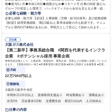
務◆賞与5ヶ月◆年休120日◆残業少なめ◆リモート可 仕事の内容 森ビル
グループの安定した環境で、バックオフィスから会社を支える人事・総務
をお任せします。 労務と総務の業務をバランスよく担当し、ゆくゆくは制
必要な経験・能力等
度改定などのコア業務にも挑戦できる、やりがいある環境です。 ■勤怠管
必要な経験・能力等 【必須】人事経験（労務・給与社保等）及び総務経験
理、給与計算、社会保険手続き、年末調整等の労務管理全般 ■入退社手続
【歓迎】経理実務経験、簿記3級以上 業界未経験の方も歓迎です。マニュ
き、社内規定の改定や人事制度改定などのコア業務 ■社内イベントの企画
アルと部内OJT体制があるため、即戦力として安心して始められます。
運営やその他総務業務全般 ※労務と総務を1：1の割合でお任せ。 入社後
【魅力・やりがい】森ビルGの安定基盤で労務から総務まで幅広く携われ
は部内のOJTを中心に、あなたの経験に合わせて不足している部分はいつ
ます。定型業務に留まらず、社内規定や人事制度の改定など会社のコア業
でも質問・相談できる環境が整っているため、安心して成長できます。 募
正社員
務に挑戦できるため、自身の成長と組織への貢献度をダイレクトに実感で
大阪ガス株式会社
集職種 【森ビルG】人事・総務◆賞与5ヶ月◆年休120日◆残業少なめ◆
きます。 残業少なめ、週1日リモート可など、ワークライフバランスを保
リモート可
ち長期活躍できる環境です。 「これまでの幅広い経験を活かし、長期的な
【第二新卒】事務系総合職 #関西を代表するインフラ
キャリアを築きたい」という前向きな意欲と挑戦を全力で応援します。 学
企業 #ポテンシャル採用 事業企画
歴・資格 学歴：大学院 大学 高専 短大 専修学校 高校 語学力： 資格：日商
事務系総合職として、人事総務、資源海外、事業企画、営業などの業務に従事していただ
簿記検定1級 日商簿記検定2級 日商簿記検定3級
きます。 【業務内容の一例】■所属事業部の勤労業務 ■海外に関係する各種業務 ■営業部
門の企画スタッフ、ルート営業
月給
22万7000円以上
勤務地
大阪府大阪市中央区
年間休日120日以上
資格取得支援あり
時短勤務あり
退職金あり
在宅OK
完全週休2日制
交通費支給
駅近5分以内
土日祝休み
服装自由
第二新卒歓迎
寮・社宅あり
食事補助あり
仕事の内容