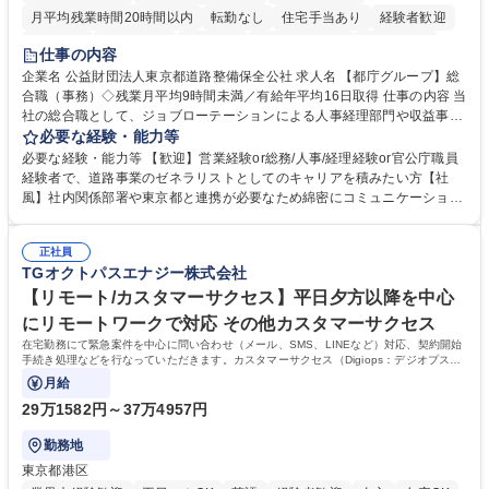
月平均残業時間20時間以内
転勤なし
住宅手当あり
経験者歓迎
研修あり
退職金あり
賞与あり
完全週休2日制
交通費支給
仕事の内容
駅近5分以内
資格取得手当あり
食事補助あり
企業名 公益財団法人東京都道路整備保全公社 求人名 【都庁グループ】総
合職（事務）◇残業月平均9時間未満／有給年平均16日取得 仕事の内容 当
社の総合職として、ジョブローテーションによる人事経理部門や収益事業
等のフロント部門の部署等幅広い部署での業務をお任せいたします。研修
必要な経験・能力等
制度やキャリア支援が充実しております！ ※下記業務詳細 【業務詳細】■
必要な経験・能力等 【歓迎】営業経験or総務/人事/経理経験or官公庁職員
管理部門：広報、人事、経理など当公社の運営に係る管理業務 ■収益部
経験者で、道路事業のゼネラリストとしてのキャリアを積みたい方【社
門：駐車場の新規開拓、管理運営、新宿駅西口広場の「イベントコーナ
風】社内関係部署や東京都と連携が必要なため綿密にコミュニケーション
ー」などの管理運営 ■道路部門：整備の急がれる骨格幹線道路や木造住宅
を図っています。 【業務の魅力】■幅広く携われる：総合職（事務）で
密集地域の特定整備路線の用地取得、道路に関する普及啓発事業、都内の
は、駐車場の管理運営や道路用地の取得、公益財団法人の中枢を担う管理
道路施設や道路工事現場の見学ツアー事業 ※入社後は上記いずれかの部門
正社員
部門など多岐に渡る業務を経験できます。 ■様々なプロジェクト：駐車場
TGオクトパスエナジー株式会社
へ配属。※業務内容変更の範囲：会社の定める業務 募集職種 【都庁グル
事業の他、新宿駅西口広場内に設置された照明を兼ねた広告「ブライトサ
ープ】総合職（事務）◇残業月平均9時間未満／有給年平均16日取得
イン」の管理運営を行うなど、事業収益を生み出す活動を積極的に行って
【リモート/カスタマーサクセス】平日夕方以降を中心
います。 学歴・資格 学歴：大学院 大学 高専 短大 専修学校 高校 語学力：
にリモートワークで対応 その他カスタマーサクセス
資格：
在宅勤務にて緊急案件を中心に問い合わせ（メール、SMS、LINEなど）対応、契約開始
手続き処理などを行なっていただきます。カスタマーサクセス（Digiops：デジオプス）
と運用構築の業務となります。
月給
29万1582円～37万4957円
勤務地
東京都港区