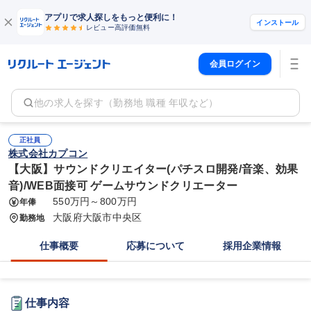
アプリで求人探しをもっと便利に！
インストール
レビュー高評価
無料
会員ログイン
他の求人を探す（勤務地 職種 年収など）
正社員
株式会社カプコン
【大阪】サウンドクリエイター(パチスロ開発/音楽、効果
音)/WEB面接可 ゲームサウンドクリエーター
550万円～800万円
年俸
大阪府大阪市中央区
勤務地
仕事概要
応募について
採用企業情報
仕事内容