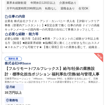
業界未経験歓迎
年間休日120日以上
介護休暇あり
月平均残業時間20時間以内
転勤なし
退職金あり
在宅OK
育休あり
完全週休2日制
インセンティブあり
交通費支給
仕事の内容
駅近5分以内
土日祝休み
企業名 株式会社クライス・アンド・カンパニー 求人名 【汐留/インテリア
事務（部署内アシスタント）】■安定企業で働く 仕事の内容 ドイツの高級
キッチンメーカーの国内唯一の代理店の当社にて事務スタッフとして、部
署内の事務業務全般をお任せいたします。 裁量を持って働いていただける
必要な経験・能力等
ため、スキルアップも可能です。 【部署内の事務業務全般】 ■サンプルの
必要な経験・能力等 【必須】■事務・アシスタントのご経験が３年以上有
仕分け・整理 ■電話応対 ■書類作成（会議資料、お客様宛請求書、支払書
る方 【歓迎】■建築業界経験 ★臨機応変に動くことが好きな方におススメ
類を取りまとめて経理へ提出等） ■ショールームアテンド・運営・予約業
★スキルアップも可能です★ 【働く環境】日々の業務を通じて、組織全体
務 ■広報・PR業務のアシスタント（SNS投稿補助、資料作成など） ■納品
のサポートを行い、成果を実感できる仕事です。また、コミュニケーショ
時の取扱説明書作成・送付（キッチン、機器等の商品） 募集職種 【汐留/
ンスキルや問題解決能力が磨かれ、キャリアアップのチャンスも豊富。チ
インテリア事務（部署内アシスタント）】■安定企業で働く
契約社員
ームとの協力や新しいアイデアを活かす場もあり、やりがいを感じながら
株式会社HRbase
働けます。 【歓迎】 ■インテリアの業界のご経験が有る方■PCの作業に慣
れている方 学歴・資格 学歴：大学院 大学 高専 短大 専修学校 語学力： 資
【フルリモート/フルフレックス】給与/社保の業務設
格：
計・標準化担当ポジション 福利厚生/労務/給与管理人事
労務専門AIエージェント「HRbase」「HRbase PRO」を展開する当社において、労務
業務のオペレーション設計担当をクライアントの課題や要望をヒアリングし、業務設計や
システム設定へと落とし込むポジションです。
月給
35万円以上
勤務地