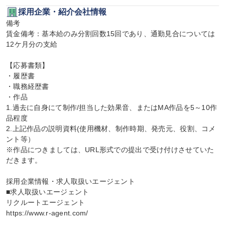
採用企業・紹介会社情報
備考

賃金備考：基本給のみ分割回数15回であり、通勤見合については
12ケ月分の支給

【応募書類】

・履歴書

・職務経歴書

・作品

1.過去に自身にて制作/担当した効果音、またはMA作品を5～10作
品程度

2.上記作品の説明資料(使用機材、制作時期、発売元、役割、コメ
ント等）

※作品につきましては、URL形式での提出で受け付けさせていた
だきます。

採用企業情報・求人取扱いエージェント

■求人取扱いエージェント

リクルートエージェント

https://www.r-agent.com/
