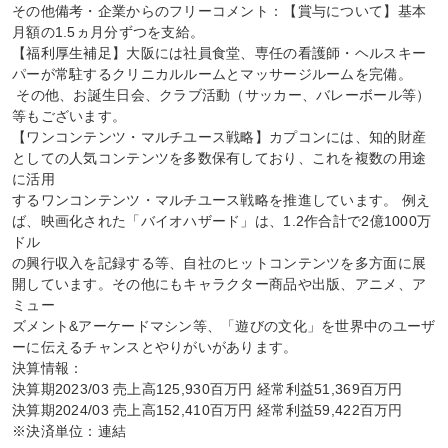
その他備考・企業からのフリーコメント：【賞与について】基本
月額の1.5ヵ月分ずつを支給。

【福利厚生補足】大阪には社員食堂、専任の看護師・ヘルスキー
パーが常駐するクリニカルルームとマッサージルームを完備。

 その他、お誕生日会、クラブ活動（サッカー、バレーボール等）
等もございます。

【ワンコンテンツ・マルチユース戦略】カプコンには、知的財産
としての人気コンテンツを多数保有しており、これを複数の用途
に活用

するワンコンテンツ・マルチユース戦略を推進しています。 例え
ば、映画化された「バイオハザード」は、1.2作合計で2億1000万
ドル

の興行収入を記録する等、自社のヒットコンテンツを多方面に展
開しています。その他にもキャラクター商品や出版、アニメ、ア
ミュー

ズメント&アーケードマシン等、「遊びの文化」を世界中のユーザ
ーに伝えるチャンスとやりがいがあります。

決算情報：

決算期2023/03 売上高125,930百万円 経常利益51,369百万円

決算期2024/03 売上高152,410百万円 経常利益59,422百万円

※決済単位：連結