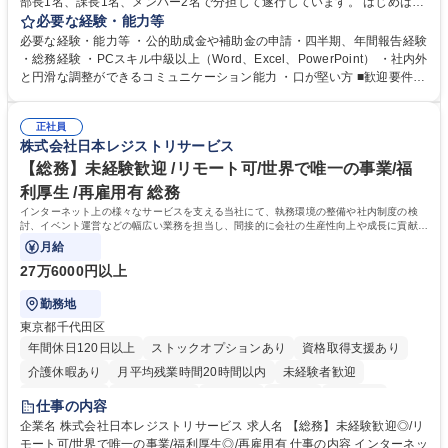
部長1名、課長1名、メンバー2名で分担して遂行しています。 はじめは担
当者として業務を覚えていただき、ゆくゆくはリーダーやマネージャーポ
必要な経験・能力等
ジションとして活躍いただくことを期待しています。 【総務・人事グルー
必要な経験・能力等 ・公的助成金や補助金の申請・四半期、年間報告経験
プの業務内容】 ・人事制度関連 ・採用活動 ・教育研修の企画、実行 ・勤
・総務経験 ・PCスキル中級以上（Word、Excel、PowerPoint） ・社内外
怠管理 ・官公庁への各種提出 ・法定の会議運営（評議員会、理事会） ・
と円滑な調整ができるコミュニケーション能力 ・口が堅い方 ■歓迎要件
コンプライアンス ・内部規程やルールの管理、整備、文書管理 ・契約関
・採用業務経験 ・英語に抵抗がない方 ・営業経験 学歴・資格 学歴：大学
連 ・衛生管理 ・防災関連・公的助成金の管理・オフィス、ファシリティ
院 大学 高専 短大 専修学校 高校 語学力： 資格：
管理 ・福利厚生関連 ・職員からの問合せ、相談対応 ・その他日常の総務
正社員
株式会社日本レジストリサービス
業務全般 募集職種 【東京／文京区】公益財団法人の総務人事業務／年間
休日125日
【総務】未経験歓迎 /リモート可/世界で唯一の事業/福
利厚生 /再雇用有 総務
インターネット上の様々なサービスを支える当社にて、執務環境の整備や社内制度の検
討、イベント運営などの幅広い業務を担当し、間接的に会社の生産性向上や成長に貢献し
ている部署です。
月給
27万6000円以上
勤務地
東京都千代田区
年間休日120日以上
ストックオプションあり
資格取得支援あり
介護休暇あり
月平均残業時間20時間以内
未経験者歓迎
住宅手当あり
時短勤務あり
研修あり
在宅OK
賞与あり
仕事の内容
完全週休2日制
交通費支給
駅近5分以内
土日祝休み
服装自由
企業名 株式会社日本レジストリサービス 求人名 【総務】未経験歓迎◎/リ
モート可/世界で唯一の事業/福利厚生◎/再雇用有 仕事の内容 インターネッ