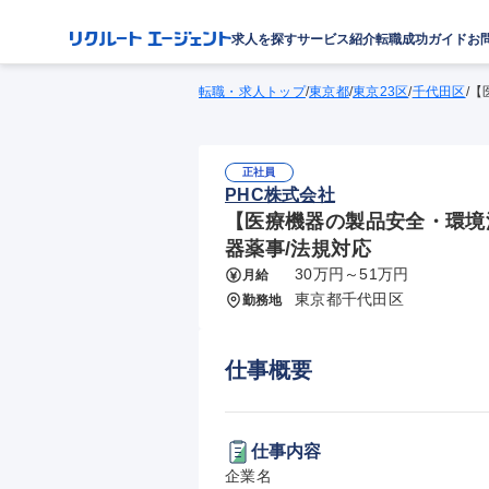
求人を探す
サービス紹介
転職成功ガイド
お
転職・求人トップ
/
東京都
/
東京23区
/
千代田区
/
【
正社員
PHC株式会社
【医療機器の製品安全・環境法
器薬事/法規対応
30万円～51万円
月給
東京都千代田区
勤務地
仕事概要
仕事内容
企業名
