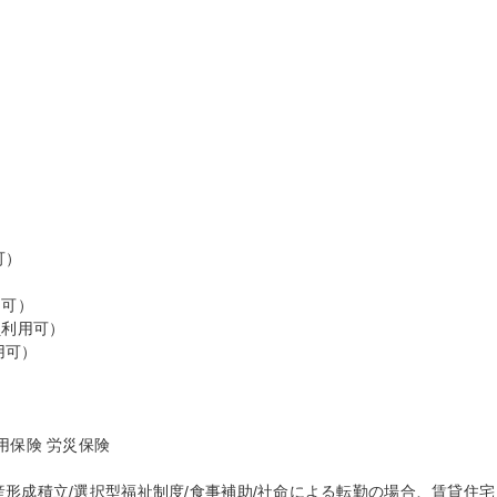


）



可）

利用可）

可）

保険 労災保険

産形成積立/選択型福祉制度/食事補助/社命による転勤の場合、賃貸住宅