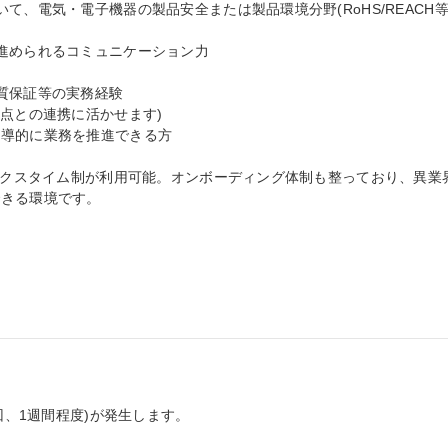
て、電気・電子機器の製品安全または製品環境分野(RoHS/REACH等
進められるコミュニケーション力

質保証等の実務経験

点との連携に活かせます)

導的に業務を推進できる方

レックスタイム制が利用可能。オンボーディング体制も整っており、異業
きる環境です。



回、1週間程度)が発生します。