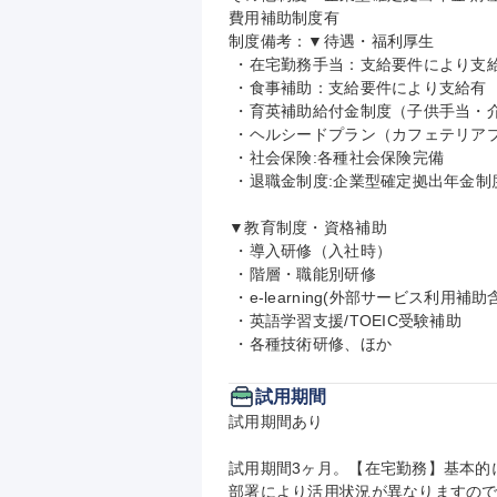
費用補助制度有

制度備考：▼待遇・福利厚生

 ・在宅勤務手当：支給要件により支給有

 ・食事補助：支給要件により支給有

 ・育英補助給付金制度（子供手当・介護手当・地域手当）：支給要件により支給有

 ・ヘルシードプラン（カフェテリアプランとして年最大10万円分利用可）：支給要件により支給有

 ・社会保険:各種社会保険完備

 ・退職金制度:企業型確定拠出年金制度/前払い制度あり（選択制）（定年:60歳）

▼教育制度・資格補助

 ・導入研修（入社時）

 ・階層・職能別研修

 ・e-learning(外部サービス利用補助含）

 ・英語学習支援/TOEIC受験補助

 ・各種技術研修、ほか
試用期間
試用期間あり

試用期間3ヶ月。【在宅勤務】基本的
部署により活用状況が異なりますの