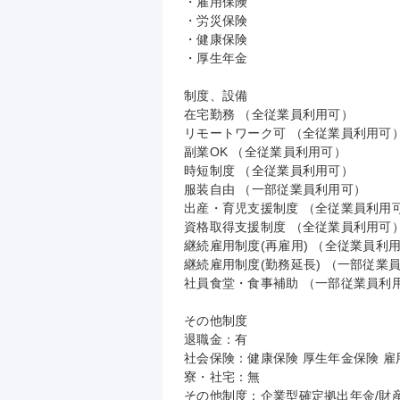
・雇用保険

・労災保険

・健康保険

・厚生年金

制度、設備

在宅勤務 （全従業員利用可）

リモートワーク可 （全従業員利用可）
副業OK （全従業員利用可）

時短制度 （全従業員利用可）

服装自由 （一部従業員利用可）

出産・育児支援制度 （全従業員利用可
資格取得支援制度 （全従業員利用可）
継続雇用制度(再雇用) （全従業員利用
継続雇用制度(勤務延長) （一部従業員
社員食堂・食事補助 （一部従業員利用
その他制度

退職金：有

社会保険：健康保険 厚生年金保険 雇用
寮・社宅：無

その他制度：企業型確定拠出年金/財