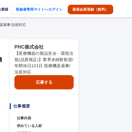
企業様
登録者専用サイトへログイン
新規会員登録（無料）
器薬事/法規対応
PHC株式会社
【医療機器の製品安全・環境法
機
規(品質保証)】業界未経験歓迎/
年間休日131日 医療機器薬事/
法規対応
応募する
仕事概要
仕事内容
求めている人材