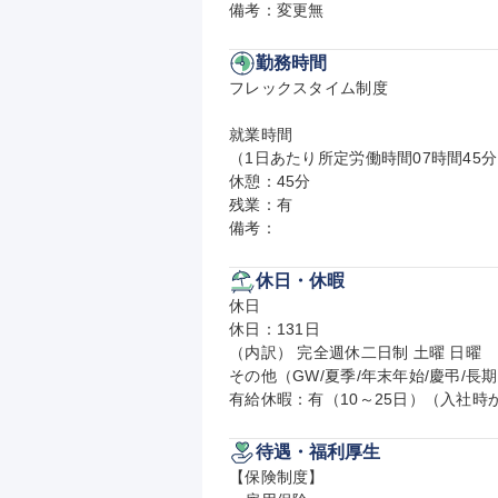
備考：変更無
勤務時間
フレックスタイム制度

就業時間

（1日あたり所定労働時間07時間45分）
休憩：45分

残業：有

備考：
休日・休暇
休日

休日：131日

（内訳） 完全週休二日制 土曜 日曜

その他（GW/夏季/年末年始/慶弔/長
有給休暇：有（10～25日）（入社
待遇・福利厚生
【保険制度】
