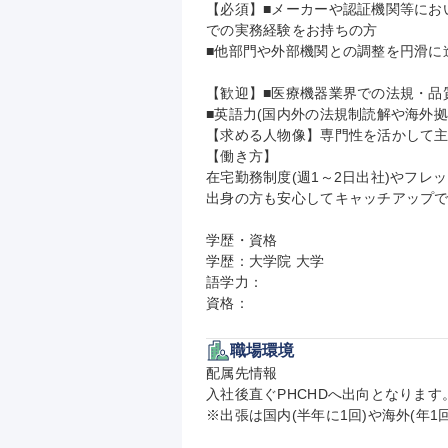
【必須】■メーカーや認証機関等におい
での実務経験をお持ちの方

■他部門や外部機関との調整を円滑に
【歓迎】■医療機器業界での法規・品
■英語力(国内外の法規制読解や海外拠
【求める人物像】専門性を活かして主
【働き方】

在宅勤務制度(週1～2日出社)やフ
出身の方も安心してキャッチアップで
学歴・資格

学歴：大学院 大学

語学力：

資格：
職場環境
配属先情報

入社後直ぐPHCHDへ出向となります。
※出張は国内(半年に1回)や海外(年1