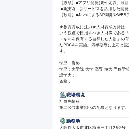
【必須】■アプリ開発(要件定義、設計～
 ■新技術、新サービスを活用した開発への興味

【歓迎】■JavaによるAP開発やWE
★教育育成に注力★人財育成方針は
いう観点で目指すべき人財像である「
スキルを保有する自律した人財」の育成
たPDCAを実施。四半期毎に上司と
す。

学歴・資格

学歴：大学院 大学 高専 短大 専修学校
語学力：

資格：
職場環境
配属先情報

第二公共事業部への配属となります
勤務地
大阪府大阪市北区梅田三丁目2番2号
