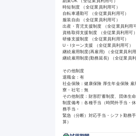
副業OK （全従業員利用可）

時短制度 （全従業員利用可）

自転車通勤可 （全従業員利用可）

服装自由 （全従業員利用可）

出産・育児支援制度 （全従業員利用可
資格取得支援制度 （全従業員利用可）
研修支援制度 （全従業員利用可）

U・Iターン支援 （全従業員利用可）

継続雇用制度(再雇用) （全従業員利用
継続雇用制度(勤務延長) （全従業員利
その他制度

退職金：有

社会保険：健康保険 厚生年金保険 雇用
寮・社宅：無

その他制度：財形貯蓄制度、団体生命
制度備考：各種手当（時間外手当・
務手当・

緊急（分断）対応手当・シフト勤務手
算）