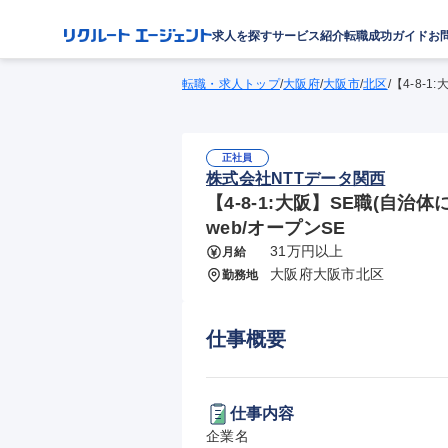
求人を探す
サービス紹介
転職成功ガイド
お
転職・求人トップ
/
大阪府
/
大阪市
/
北区
/
【4-8-
正社員
株式会社NTTデータ関西
【4-8-1:大阪】SE職(自
web/オープンSE
31万円以上
月給
大阪府大阪市北区
勤務地
仕事概要
仕事内容
企業名
