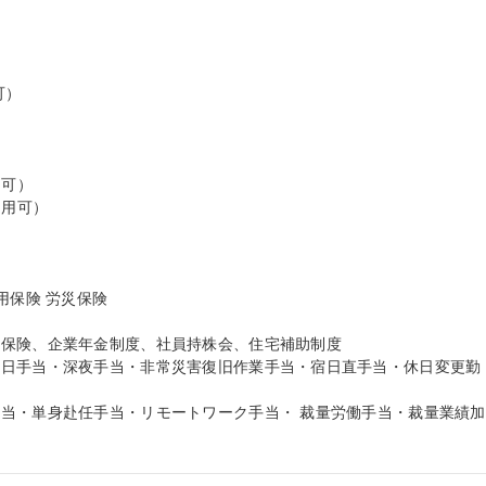
）



可）

用可）

保険 労災保険

保険、企業年金制度、社員持株会、住宅補助制度

休日手当・深夜手当・非常災害復旧作業手当・宿日直手当・休日変更勤
当・単身赴任手当・リモートワーク手当・ 裁量労働手当・裁量業績加