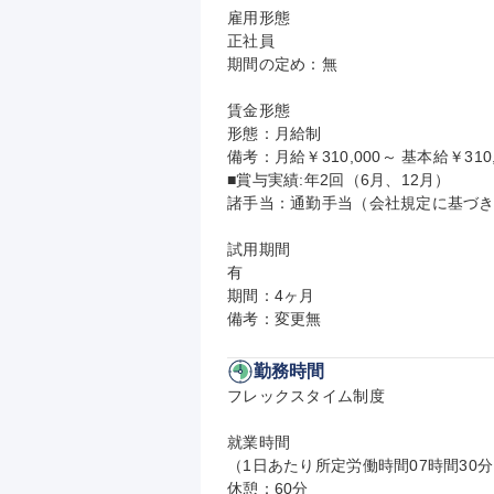
雇用形態

正社員

期間の定め：無

賃金形態

形態：月給制

備考：月給￥310,000～ 基本給￥310,
■賞与実績:年2回（6月、12月）

諸手当：通勤手当（会社規定に基づき
試用期間

有

期間：4ヶ月

備考：変更無
勤務時間
フレックスタイム制度

就業時間

（1日あたり所定労働時間07時間30
休憩：60分
