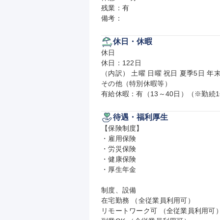
残業：有

備考：
休日・休暇
休日

休日：122日

（内訳） 土曜 日曜 祝日 夏季5日 年末
その他（特別休暇等）

有給休暇：有（13～40日）（※勤続1
待遇・福利厚生
【保険制度】

・雇用保険

・労災保険

・健康保険

・厚生年金

制度、設備

在宅勤務 （全従業員利用可）

リモートワーク可 （全従業員利用可）