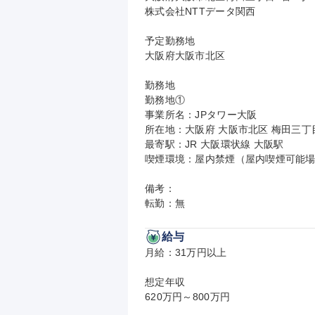
株式会社NTTデータ関西

予定勤務地

大阪府大阪市北区

勤務地

勤務地①

事業所名：JPタワー大阪

所在地：大阪府 大阪市北区 梅田三丁目
最寄駅：JR 大阪環状線 大阪駅

喫煙環境：屋内禁煙（屋内喫煙可能場
備考：

転勤：無
給与
月給：31万円以上

想定年収

620万円～800万円
