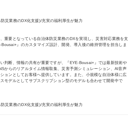
る防災業務のDX化支援)/充実の福利厚生が魅力

、重要となっている自治体防災業務のDXを実現し、災害対応業務を
-Bousai+』のカスタマイズ設計、開発、導入後の維持管理を担当しま
判断、情報の共有が重要ですが、『EYE-Bousai+』では最新技術や
NSからのリアルタイム情報取集、災害予測シミュレーション、AI音声
ーションとしてお客様へ提供しています。また、小規模な自治体様に広
ビスモデルとしてサブスクリプション型のモデルも合わせて開発中で
ける防災業務のDX化支援)/充実の福利厚生が魅力