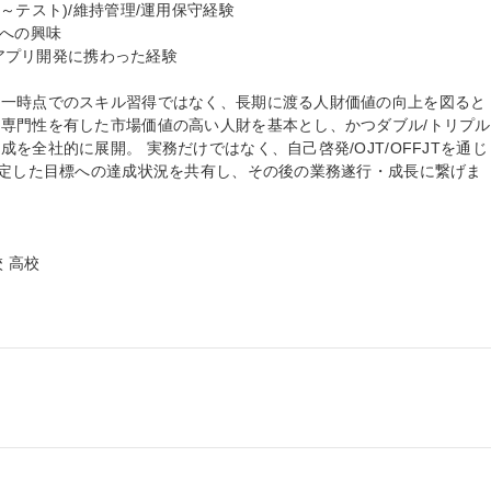
テスト)/維持管理/運用保守経験

Bアプリ開発に携わった経験

、一時点でのスキル習得ではなく、長期に渡る人財価値の向上を図ると
専門性を有した市場価値の高い人財を基本とし、かつダブル/トリプル
を全社的に展開。 実務だけではなく、自己啓発/OJT/OFFJTを通じ
設定した目標への達成状況を共有し、その後の業務遂行・成長に繋げま
 高校

。