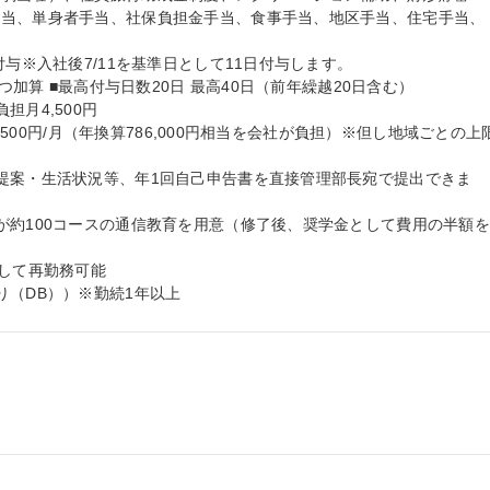
手当、単身者手当、社保負担金手当、食事手当、地区手当、住宅手当、
与※入社後7/11を基準日として11日付与します。

つ加算 ■最高付与日数20日 最高40日（前年繰越20日含む）

月4,500円

5,500円/月（年換算786,000円相当を会社が負担）※但し地域ごとの上
提案・生活状況等、年1回自己申告書を直接管理部長宛で提出できま
が約100コースの通信教育を用意（修了後、奨学金として費用の半額
して再勤務可能

り（DB））※勤続1年以上