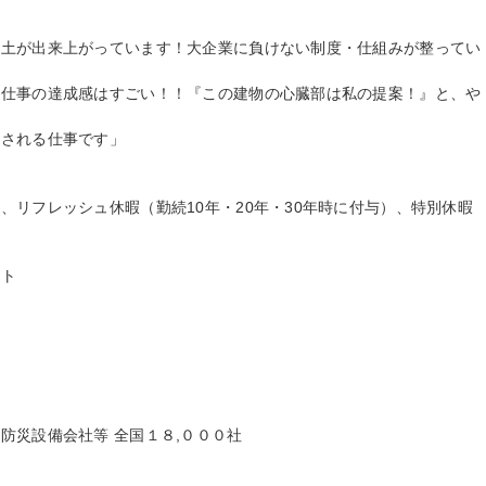
風土が出来上がっています！大企業に負けない制度・仕組みが整ってい
る仕事の達成感はすごい！！『この建物の心臓部は私の提案！』と、や
される仕事です」

、リフレッシュ休暇（勤続10年・20年・30年時に付与）、特別休暇
ト



災設備会社等 全国１８,０００社
