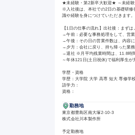
★未経験・第2新卒大歓迎★ ～未経験
※入社後は、本社での2日の基礎研修
識や経験を身につけていただきます。
【1日の仕事の流れ】出社後：まずは
→午前：必要な事務処理をして、営業
→午後：その日の営業件数は、内容に
→夕方：会社に戻り、持ち帰った業務
→退社 ※月平均残業時間は、11.8時
～年休121日(土日祝休)で福利厚生
学歴・資格

学歴：大学院 大学 高専 短大 専修学校
語学力：

資格：
勤務地
東京都豊島区南大塚2-10-3

株式会社川本製作所

予定勤務地
