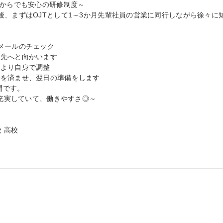
からでも安心の研修制度～

後、まずはOJTとして1～3か月先輩社員の営業に同行しながら徐々に


メールのチェック

先へと向かいます

より自身で調整

を済ませ、翌日の準備をします

間です。

が充実していて、働きやすさ◎～

 高校
