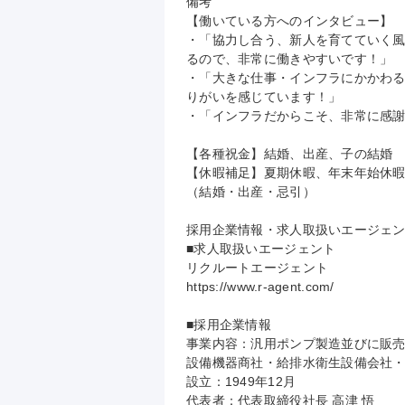
備考

【働いている方へのインタビュー】

・「協力し合う、新人を育てていく
るので、非常に働きやすいです！」

・「大きな仕事・インフラにかかわ
りがいを感じています！」

・「インフラだからこそ、非常に感謝
【各種祝金】結婚、出産、子の結婚

【休暇補足】夏期休暇、年末年始休暇
（結婚・出産・忌引）

採用企業情報・求人取扱いエージェン
■求人取扱いエージェント

リクルートエージェント

https://www.r-agent.com/

■採用企業情報

事業内容：汎用ポンプ製造並びに販売
設備機器商社・給排水衛生設備会社・防
設立：1949年12月

代表者：代表取締役社長 高津 悟
