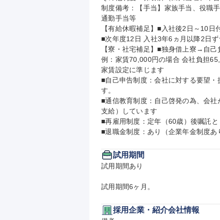
制度備考：【手当】家族手当、役職
通勤手当等

【有給休暇補足】■入社後2日～10日付
■次年度12日 入社3年6ヵ月以降2日ず
【寮・社宅補足】■独身借上寮→自己負担
例：家賃70,000円の場合 会社負担6
家賃設定に準じます

■自己申告制度：会社に対する要望・
す。

■通信教育制度：自己啓発の為、会社
支給）しています

■再雇用制度：定年（60歳）後嘱託と
■退職金制度：あり（企業年金制度あ
試用期間
試用期間あり

試用期間6ヶ月。
採用企業・紹介会社情報