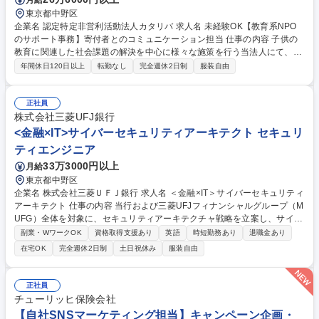
東京都中野区
企業名 認定特定非営利活動法人カタリバ 求人名 未経験OK【教育系NPO
のサポート事務】寄付者とのコミュニケーション担当 仕事の内容 子供の
教育に関連した社会課題の解決を中心に様々な施策を行う当法人にて、寄
付をくださる方のお問い合わせ対応や、入金管理など、託していただいた
年間休日120日以上
転勤なし
完全週休2日制
服装自由
寄付に関連する業務をお任せいたします。 【詳細】寄付者からの問い合わ
せ対応（電話・メール）や新規寄付の受付、個人情報や決済情報等の管理
や入金確認、郵送作業を行っていただきます。また、事務委託先への指示
正社員
出し等のマネジメント、問い合わせ内容に応じた他部署との連携もお任せ
株式会社三菱UFJ銀行
します。1～2年後には、業務効率化のためのフロー改善やマニュアル作
<金融×IT>サイバーセキュリティアーキテクト セキュリ
成、寄付者との信頼を深めて長期的な支援に繋げる企画・運営もお任せす
ティエンジニア
る予定のポジションです。 募集職種 未経験OK【教育系NPOのサポート事
33万3000円以上
月給
務】寄付者とのコミュニケーション担当
東京都中野区
企業名 株式会社三菱ＵＦＪ銀行 求人名 ＜金融×IT＞サイバーセキュリティ
アーキテクト 仕事の内容 当行および三菱UFJフィナンシャルグループ（M
UFG）全体を対象に、セキュリティアーキテクチャ戦略を立案し、サイバ
ーセキュリティサービス・製品等の導入企画・推進・運用をご担当いただ
副業・WワークOK
資格取得支援あり
英語
時短勤務あり
退職金あり
きます。 具体的には以下のような業務を想定しています。 ■当行およびM
在宅OK
完全週休2日制
土日祝休み
服装自由
UFGのセキュリティアーキテクチャ戦略の立案 ■戦略に基づいたセキュリ
ティ対策の要件定義、およびそれらを実現するセキュリティサービス・製
品等の選定 ■各業務部門やシステム開発子会社と協力した各種セキュリテ
正社員
ィサービス・製品等の導入推進・プロジェクトマネジメント・運用 募集職
チューリッヒ保険会社
種 ＜金融×IT＞サイバーセキュリティアーキテクト
【自社SNSマーケティング担当】キャンペーン企画・