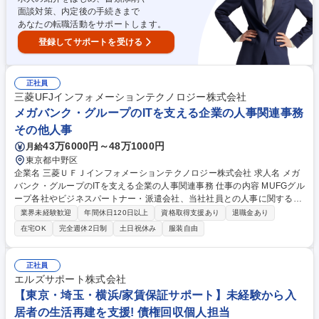
面談対策、内定後の手続きまで
あなたの転職活動をサポートします。
登録してサポートを受ける
正社員
三菱UFJインフォメーションテクノロジー株式会社
メガバンク・グループのITを支える企業の人事関連事務
その他人事
43万6000円～48万1000円
月給
東京都中野区
企業名 三菱ＵＦＪインフォメーションテクノロジー株式会社 求人名 メガ
バンク・グループのITを支える企業の人事関連事務 仕事の内容 MUFGグル
ープ各社やビジネスパートナー・派遣会社、当社社員との人事に関する契
約（雇用・出向・派遣等）関連業務を担っていただきます。 ■新卒・キャ
業界未経験歓迎
年間休日120日以上
資格取得支援あり
退職金あり
リア採用、嘱託雇用、出向、派遣について、契約に関するパートナーリレ
在宅OK
完全週休2日制
土日祝休み
服装自由
ーション、スキーム作成実務ならびに契約書締結実務 ■関係定例事務の確
実な実施、給与・厚生・支払など関係業務への円滑なリード ■海外赴任に
関する契約・手続き面での実務対応およびサポート ■法令や就業規則と関
正社員
係する、契約に関する企画管理・推進 募集職種 メガバンク・グループのI
エルズサポート株式会社
Tを支える企業の人事関連事務
【東京・埼玉・横浜/家賃保証サポート】未経験から入
居者の生活再建を支援! 債権回収個人担当