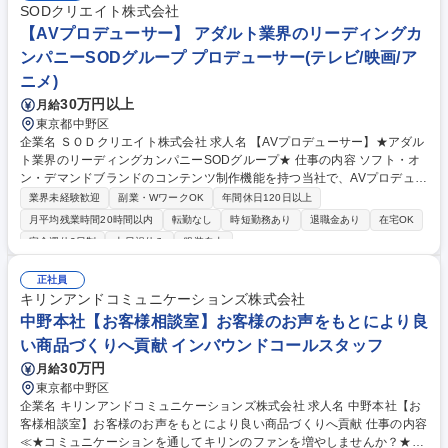
SODクリエイト株式会社
【AVプロデューサー】 アダルト業界のリーディングカ
ンパニーSODグループ プロデューサー(テレビ/映画/ア
ニメ)
30万円以上
月給
東京都中野区
企業名 ＳＯＤクリエイト株式会社 求人名 【AVプロデューサー】★アダル
ト業界のリーディングカンパニーSODグループ★ 仕事の内容 ソフト・オ
ン・デマンドブランドのコンテンツ制作機能を持つ当社で、AVプロデュー
サー業務全般をお任せします。 具体的には下記業務をお任せします。 ■作
業界未経験歓迎
副業・WワークOK
年間休日120日以上
品の企画・立案 ■予算管理 ■出演女優の面接、キャスティング ■監督、ス
月平均残業時間20時間以内
転勤なし
時短勤務あり
退職金あり
在宅OK
タッフの選定 ■現場での演出の確認・指示 ■スケジュール管理 ※変更の範
完全週休2日制
土日祝休み
服装自由
囲：会社の定める業務 募集職種 【AVプロデューサー】★アダルト業界の
リーディングカンパニーSODグループ★
正社員
キリンアンドコミュニケーションズ株式会社
中野本社【お客様相談室】お客様のお声をもとにより良
い商品づくりへ貢献 インバウンドコールスタッフ
30万円
月給
東京都中野区
企業名 キリンアンドコミュニケーションズ株式会社 求人名 中野本社【お
客様相談室】お客様のお声をもとにより良い商品づくりへ貢献 仕事の内容
≪★コミュニケーションを通してキリンのファンを増やしませんか？★≫