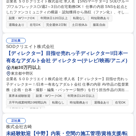
企業名 ＳＯＤクリエイト株式会社 求人名 【SNSマーケター】SODグルー
プ/フルフレックス◎/週2～3日の在宅勤務OK！ 仕事の内容 SNSを起点と
したファンコミュニティの構築・認知獲得から熱狂（ファン化）、そして
収益化までのプロセスを一気通貫で設計・運用いただくポジションとなり
副業・WワークOK
年間休日120日以上
転勤なし
時短勤務あり
ます。以下業務詳細となります。 ■ファンマーケティングの戦略立案： S
退職金あり
在宅OK
完全週休2日制
土日祝休み
服装自由
NSを活用した「ファン創り」の方向性提案、チームでのブレスト ■運用実
務： SNS（X, Instagram, TikTok等）の投稿、ユーザーへのリプライ・リ
アクション対応 ■収益化設計： 認知からマネタイズ（ファンクラブ入会や
正社員
コンテンツ購入）までの動線設計・最適化 募集職種 【SNSマーケター】S
SODクリエイト株式会社
ODグループ/フルフレックス◎/週2～3日の在宅勤務OK！
【ディレクター】目指せ売れっ子ディレクター!/日本一
有名なアダルト会社 ディレクター(テレビ/映画/アニメ)
30万円以上
月給
東京都中野区
企業名 ＳＯＤクリエイト株式会社 求人名 【ディレクター】目指せ売れっ
子ディレクター！/日本一有名なアダルト会社 仕事の内容 AV作品の監督業
務（企画・台本・撮影・編集・パッケージ制作）を行う担当作品の演出面
の総責任者としてご活躍頂きます。ソフトオンデマンドならではの「作品
業界未経験歓迎
副業・WワークOK
年間休日120日以上
としての面白さ」を追求できる方を探してます！ ディレクターとして、作
月平均残業時間20時間以内
転勤なし
時短勤務あり
退職金あり
在宅OK
品の企画、台本作成、撮影、編集、パッケージ制作業務などの映像作品を
土日祝休み
服装自由
作り上げる全ての工程はもちろん。作品のPR動画等、SODの各種コンテ
ンツにまつわる動画作成などもおまかせします(購買意欲が増すサンプル
正社員
動画の作成や販売店で流れる動画など）。 作品の中身の面白さだけでなく
株式会社古崎
PRやパッケージから、ワクワクするような「全体」の面白さを、日本一
未経験歓迎【中野】内装・空間の施工管理/資格支援/転
有名なアダルト会社で追及しませんか？ 募集職種 【ディレクター】目指