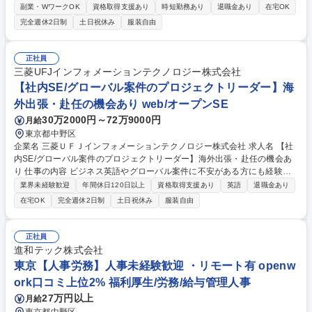
計・開発・構築、効率化・自動化を推進します。 具体的には下記のような
副業・WワークOK
資格取得支援あり
時短勤務あり
退職金あり
在宅OK
業務を想定しています。 ・MUFGグループ向け国内外ネットワーク基盤に
完全週休2日制
土日祝休み
服装自由
関する企画・設計・開発・構築業務。 ・次世代ネットワークアーキテクチ
ャの検討、自動化・効率化を通じた基盤高度化の推進。 ・プロジェクトマ
ネージャーとしての案件推進、関係各所・ベンダー調整、現行環境の改善
正社員
および必要に応じた内製対応。 募集職種 ＜金融×IT＞ネットワークエンジ
三菱UFJインフォメーションテクノロジー株式会社
ニア
【社内SE/グローバル案件のプロジェクトリーダー】海
外出張・赴任の機会あり web/オープンSE
30万2000円～72万9000円
月給
東京都中野区
企業名 三菱ＵＦＪインフォメーションテクノロジー株式会社 求人名 【社
内SE/グローバル案件のプロジェクトリーダー】海外出張・赴任の機会あ
り 仕事の内容 ビジネス英語やグローバル案件に不安がある方にも経験豊
富な社員がサポートし、語学力やグローバルビジネススキルを向上させる
業界未経験歓迎
年間休日120日以上
資格取得支援あり
英語
退職金あり
研修プログラムを提供します。世界で活躍したい方は、この機会に挑戦し
在宅OK
完全週休2日制
土日祝休み
服装自由
てください。 海外ユーザーとの要件調整や課題解決、テスト依頼、システ
ムの使い方説明などのコミュニケーションを担当します。また、海外ベン
ダーとのシステム設計や開発、不具合改修に関する調整も行います。開発
正社員
システムの設計書や関連資料を英語で作成し、海外ユーザーやパッケージ
進和テック株式会社
ベンダーと協力して案件を推進するため、プロジェクト管理プロセスに基
東京【人事労務】人事未経験歓迎 ・リモート有 openw
づく依頼・調整・交渉を実施します。 募集職種 【社内SE/グローバル案件
ork口コミ上位2% 福利厚生/労務/給与管理人事
のプロジェクトリーダー】海外出張・赴任の機会あり
27万円以上
月給