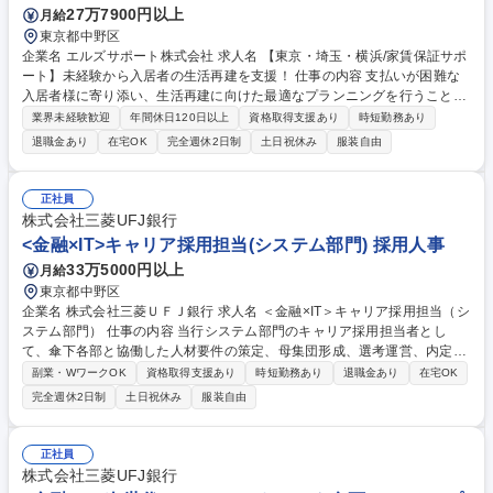
27万7900円以上
月給
東京都中野区
企業名 エルズサポート株式会社 求人名 【東京・埼玉・横浜/家賃保証サポ
ート】未経験から入居者の生活再建を支援！ 仕事の内容 支払いが困難な
入居者様に寄り添い、生活再建に向けた最適なプランニングを行うことが
お仕事内容です。交渉力や知見を活かし、入居者様と管理会社様の双方を
業界未経験歓迎
年間休日120日以上
資格取得支援あり
時短勤務あり
支援するコンサルティング業務をお任せします！ ■入居者様へのヒアリン
退職金あり
在宅OK
完全週休2日制
土日祝休み
服装自由
グ：失業や病気など、支払いが滞った背景や現状を丁寧に把握します。 ■
お支払い計画の立案：無理のない分割案の提案や、自治体の公的な支援制
度をご案内します。 ■訪問対応での対話：夜間（20-21時迄）の訪問も含
正社員
め、対面でじっくり対話して共に解決策を探ります。 ■不動産管理会社へ
株式会社三菱UFJ銀行
の報告：進捗を共有し、オーナー様の安心をサポートします。 「おかげで
<金融×IT>キャリア採用担当(システム部門) 採用人事
前を向ける」と感謝される業務です。 募集職種 【東京・埼玉・横浜/家賃
33万5000円以上
月給
保証サポート】未経験から入居者の生活再建を支援！
東京都中野区
企業名 株式会社三菱ＵＦＪ銀行 求人名 ＜金融×IT＞キャリア採用担当（シ
ステム部門） 仕事の内容 当行システム部門のキャリア採用担当者とし
て、傘下各部と協働した人材要件の策定、母集団形成、選考運営、内定通
知・受諾促進、入行後の活躍態勢整備等を、一気通貫で推進いただきま
副業・WワークOK
資格取得支援あり
時短勤務あり
退職金あり
在宅OK
す。 具体的には下記のような業務内容を想定しています。 ■システム部門
完全週休2日制
土日祝休み
服装自由
傘下各部の人員需要に対する採用戦略の企画、及び人材要件の具体化・精
緻化 ■人材紹介会社、スカウト、リファラル、メディア活用等による母集
団形成推進 ■システム部門傘下各部、人事部、関連IT会社と連携した選考
正社員
運営（含む書類選考・面接・面談対応） ■入行後の立ち上がり支援、及び
株式会社三菱UFJ銀行
現場でのキャリア入行者受け入れ体制の構築・コンサルティング 募集職種