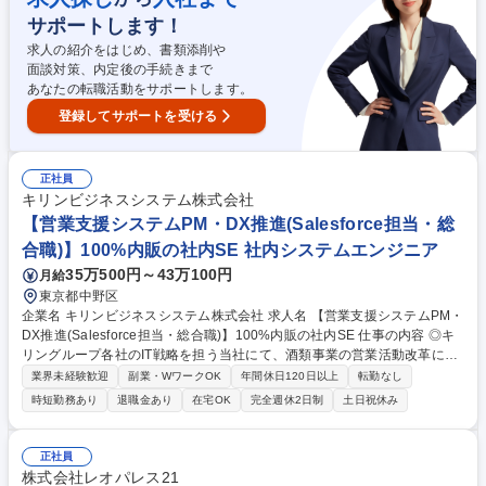
サポートします！
求人の紹介をはじめ、書類添削や
面談対策、内定後の手続きまで
あなたの転職活動をサポートします。
登録してサポートを受ける
正社員
キリンビジネスシステム株式会社
【営業支援システムPM・DX推進(Salesforce担当・総
合職)】100%内販の社内SE 社内システムエンジニア
35万500円～43万100円
月給
東京都中野区
企業名 キリンビジネスシステム株式会社 求人名 【営業支援システムPM・
DX推進(Salesforce担当・総合職)】100%内販の社内SE 仕事の内容 ◎キ
リングループ各社のIT戦略を担う当社にて、酒類事業の営業活動改革に向
けたSalesforce周辺システムの設計・開発およびプロジェクトマネジメン
業界未経験歓迎
副業・WワークOK
年間休日120日以上
転勤なし
ト、運用保守業務を通じたDX推進をお任せします。 【具体的には】CGCl
時短勤務あり
退職金あり
在宅OK
完全週休2日制
土日祝休み
oud導入プロジェクトに参画し、要件定義から移行対応まで主導いただき
ます。営業の日報管理やコールセンター業務の最適化を図り、組織知とし
てのナレッジ化を推進します。週1日の部門出社日以外はリモートワーク
正社員
を柔軟に活用でき、フルフレックス制によりワークライフバランスを保ち
株式会社レオパレス21