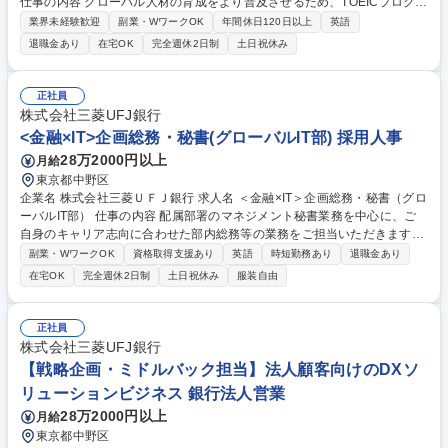
仕事の内容 グローバル人材の育成をより普及させるため、TOEICプログラ
ムを提供する当法人にて、TOEIC試験の円滑な実施と、高い品質の担保を
業界未経験歓迎
副業・WワークOK
年間休日120日以上
英語
目指し、テスト運営企画および問題精査業務をお任せします。 【業務詳
退職金あり
在宅OK
完全週休2日制
土日祝休み
細】■公開テスト実施運営マニュアルや試験関連資材の改訂■テスト運営向
けeラーニングコンテンツ作成・ユーザ管理と運用■テスト当日の実施運営
に関する委託先との各種調整業務■業務効率化やシステム変更などの事業
正社員
成長に向けた企画■米国ETSからのテスト問題の検証・精査（表現の妥当
株式会社三菱UFJ銀行
性確認など）■国内委託先との資材製作工程の管理■国外関係先との英語を
<金融×IT>企画総務・秘書(グローバルIT部) 採用人事
用いたメール・オンライン会議等 募集職種 【東京/テスト事業実施企画・
28万2000円以上
月給
運営管理】TOEICプログラムの運営団体/第二新卒◎
東京都中野区
企業名 株式会社三菱ＵＦＪ銀行 求人名 ＜金融×IT＞企画総務・秘書（グロ
ーバルIT部） 仕事の内容 配属部署のマネジメント秘書業務を中心に、ご
自身のキャリア志向に合わせた部内総務等の業務をご担当いただきます。
具体的には以下業務をお任せします。 ■秘書業務（世界各地に拠点のある
副業・WワークOK
資格取得支援あり
英語
時短勤務あり
退職金あり
MUFGならではの海外出張調整や、各海外拠点マネジメントとの会議アレ
在宅OK
完全週休2日制
土日祝休み
服装自由
ンジ、訪日外国人のアテンド等） ■部内総務（各種報告事項の取り纏め、
部内の総務業務、その他事務サポート等） 募集職種 ＜金融×IT＞企画総
務・秘書（グローバルIT部）
正社員
株式会社三菱UFJ銀行
【戦略企画・ミドルバック担当】法人顧客向けのDXソ
リューションビジネス 銀行法人営業
28万2000円以上
月給
東京都中野区