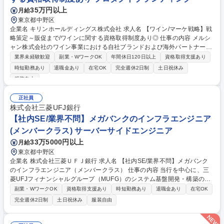
35万円以上
月給
東京都中野区
企業名 キリンホールディングス株式会社 求人名 【ワイン/マーケ戦略】戦
略策定～販促まで/ワインに関する資格取得制度あり◎ 仕事の内容 メルシ
ャン株式会社のワイン事業における自社ブランドおよび海外パートナーブ
ランドの、日本市場における戦略的なブランドマネジメント全般を主導し
業界未経験歓迎
副業・WワークOK
年間休日120日以上
資格取得支援あり
ていただきます。商品開発～PR設計まで一貫して行います。 ■リサーチチ
時短勤務あり
退職金あり
在宅OK
完全週休2日制
土日祝休み
ーム等のサポートのもと、市場、競合分析に基づく戦略シナリオ策定 ■自
服装自由
社ブランドの商品開発（コンセプト開発、中味開発チームや生産部門との
連携）■輸入ブランドにおける主要ワインブランドの商品導入計画・実行
正社員
■営業部門や広告代理店を巻き込んだ店頭販促・プロモーションの立案と
株式会社三菱UFJ銀行
実行（店頭が主、ブランドによりATL一部あり）※商品企画の上流からお
【社内SE/業界不問】メガバンクのインフラエンジニア
客様に届ける下流まで、全体をマネジメントします 募集職種 【ワイン/マ
ーケ戦略】戦略策定～販促まで/ワインに関する資格取得制度あり◎
(メンバークラス) サーバーサイドエンジニア
33万5000円以上
月給
東京都中野区
企業名 株式会社三菱ＵＦＪ銀行 求人名 【社内SE/業界不問】メガバンク
のインフラエンジニア（メンバークラス） 仕事の内容 当行を中心に、三
菱UFJフィナンシャルグループ（MUFG）のシステム基盤開発・構築の全
工程（企画・要件定義～移行・保守）、およびプロジェクトの推進・マネ
副業・WワークOK
資格取得支援あり
時短勤務あり
退職金あり
在宅OK
ジメントを担います。 具体的には下記のような業務を想定しています。 ■
完全週休2日制
土日祝休み
服装自由
大規模メインフレーム、統合サーバ基盤、AWS等のクラウド共通基盤の企
画・開発・構築・移行・保守 ■業務アプリケーション開発計画に基づくシ