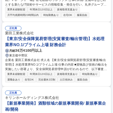
画）マネージャー職】在宅勤務可/フレックス 仕事の内容 生成AIをはじめ
とする新たなIT技術やサービスの情報収集・発信を行い、丸井グループ各
部署に向けた企画立案を担うチームです。グループの革新をデジタルの力
業界未経験歓迎
年間休日120日以上
資格取得支援あり
で実現することをミッションとし、現在はプロセシング業 務のDX化に重
月平均残業時間20時間以内
時短勤務あり
在宅OK
服装自由
点的に取り組んでいます。新しいテクノロジーに興味を持ち、変革をとも
に推進していただける方を募集します【詳細】■生成AIなどの技術調査、
実証実験(PoC)の企画・推進■各事業部へのAI・DX企画の立案・実行【期
正社員
待役割】■マネージャー■技術的な課題解決やプロジェクトの推進をお任
栗田工業株式会社
せ。技術面でのリーダーシップを発揮していただきたいと考えております
【東京/安全保障貿易管理(安貿審査/輸出管理)】水処理
【魅力】デジタルによる業務革新に貢献できるポジション 募集職種 【AI
業界NO.1/プライム上場 財務会計
活用推進担当（生成AI・DX企画）マネージャー職】在宅勤務可/フレック
ス
36万4100円以上
月給
東京都中野区
企業名 栗田工業株式会社 求人名 【東京/安全保障貿易管理(安貿審査/輸出
管理)】水処理業界NO.1/プライム上場 仕事の内容 ■貨物及び技術の輸出を
実施したい部署より、安全保障貿易管理申請が行われるので、以下審査の
実施 ・該非判定：貨物、技術がリスト規制に該当するか否かを判定 ・取
業界未経験歓迎
年間休日120日以上
資格取得支援あり
時短勤務あり
引審査：どのような相手か(引合い先、需要者の確認)、どのような用途に
退職金あり
在宅OK
完全週休2日制
土日祝休み
服装自由
使うのか(具体的な用途の確認)等のチェックを行い、取引を進めて良いか
否かを判断 ・出荷管理：貨物・技術の出荷・提供前に「同一性の確認」
「輸出許可証の有無の確認」等、所要の手続きが済んでいるかを確認【魅
正社員
力】外為法、EARと法律に関することが多いため、これらを紐解いて審査
キリンホールディングス株式会社
ができたときには大きなやりがいを感じます。 募集職種 【東京/安全保障
【新規事業開発】酒類領域の新規事業開発/ 新規事業企
貿易管理(安貿審査/輸出管理)】水処理業界NO.1/プライム上場
画/開発