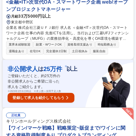
<金融×IT>次世代OA・スマートワーク企画 web/オープ
＜金融×IT＞キャリア採用担当（システム部門）
ンプロジェクトマネージャー
33万5000円以上
月給
東京都中野区
企業名 株式会社三菱ＵＦＪ銀行 求人名 ＜金融×IT＞次世代OA・スマート
ワーク企画 仕事の内容 先進ICTを活用し、当行および三菱UFJフィナンシ
ャルグループ（MUFG）の業務効率化・高度化を導くOA環境を構築する
ことで、ビジネス競争力向上を実現いただきます。 ■次世代OAアーキテク
業界未経験歓迎
副業・WワークOK
資格取得支援あり
時短勤務あり
チャの企画・導入■先進ICT活用によるスマートワーク推進■業務部門と協
退職金あり
在宅OK
完全週休2日制
土日祝休み
服装自由
業での先進ICTを活用したビジネス施策の推進 ＜案件例＞ 1：VDIからFAT
端末へのOAアーキテクチャ刷新企画の推進 2：次世代ネットワーク（Wi-
Fi 6、5G、SD-LAN等）導入の企画・推進 3：Power Platform等を活用し
※
非公開求人
25
万件
は
以上
た全社BPRの企画・推進 募集職種 ＜金融×IT＞次世代OA・スマートワー
ご登録いただくと、約
25
万件の
ク企画
非公開求人からご希望に沿った
求人をご紹介します。
※
2026年3月31日時点 ※求人数＝採用予定人数
登録して求人を紹介してもらう
正社員
キリンホールディングス株式会社
【ワイン/マーケ戦略】戦略策定~販促まで/ワインに関
する資格取得制度あり プロダクトブランディング