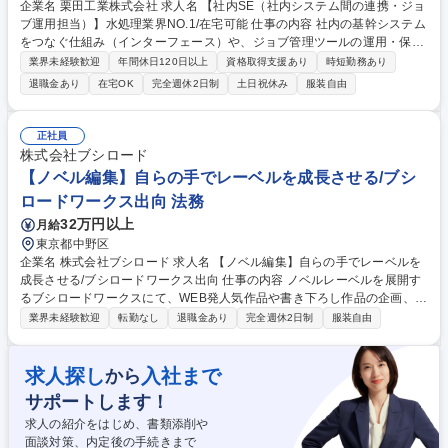
企業名 栗田工業株式会社 求人名 【社内SE（社内システム間の連携・ジョ
ブ運用担当）】水処理業界NO.1/在宅可能 仕事の内容 社内の基幹システム
をつなぐ仕組み（インターフェース）や、ジョブ管理ツールの運用・保守
を担当します。 【やりがい】 システム間連携ツールとジョブ管理の仕組
業界未経験歓迎
年間休日120日以上
資格取得支援あり
時短勤務あり
みは新しくなったばかりで、運用やルールの整備はこれから本格化してい
退職金あり
在宅OK
完全週休2日制
土日祝休み
服装自由
きます。そのため、自分のアイデアや工夫を活かしながら、仕組みづくり
や運用方法の確立に積極的に関わることができます。新しい環境でチャレ
ンジしたい方、裁量を持って業務を進めたい方にとって、大きなやりがい
正社員
を感じられるポジションです。 募集職種 【社内SE（社内システム間の連
株式会社ブシロード
携・ジョブ運用担当）】水処理業界NO.1/在宅可能
【ノベル編集】自らの手でレーベルを成長させる/ブシ
ロードワークス出向 法務
32万円以上
月給
東京都中野区
企業名 株式会社ブシロード 求人名 【ノベル編集】自らの手でレーベルを
成長させる/ブシロードワークス出向 仕事の内容 ノベルレーベルを展開す
るブシロードワークスにて、WEB発人気作品や書き下ろし作品の企画、編
集、作家発掘、メディアミックス展開をご担当。能力に応じ即戦力として
業界未経験歓迎
転勤なし
退職金あり
完全週休2日制
服装自由
お迎えします。 ■校正/校了 ■作品の企画、プロデュース ■作家、作品の発
掘 ■担当作家との作品作り ■担当作品の書籍化 ■販促・宣伝他編集業務に
あたる全般 募集職種 【ノベル編集】自らの手でレーベルを成長させる/ブ
求人探し
入社まで
から
シロードワークス出向
サポートします！
求人の紹介をはじめ、書類添削や
面談対策、内定後の手続きまで