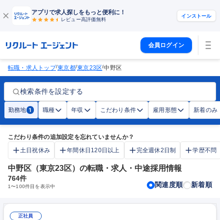
アプリで求人探しをもっと便利に！
インストール
レビュー高評価
無料
会員ログイン
/
/
/
転職・求人トップ
東京都
東京23区
中野区
検索条件を設定する
勤務地
職種
年収
こだわり条件
雇用形態
新着のみ
1
こだわり条件の追加設定を忘れていませんか？
土日祝休み
年間休日120日以上
完全週休2日制
学歴不問
中野区（東京23区）の転職・求人・中途採用情報
764
件
関連度順
新着順
1
〜
100
件目を表示中
正社員