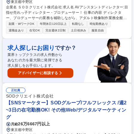
東京都中野区
企業名 ＳＯＤクリエイト株式会社 求人名 AVアシスタントディレクター:目
指せ売れっ子ディレクター・プロデューサー！ 仕事の内容 ディレクタ
ー、プロデューサーの業務を補助しながら、アダルト映像制作業務全般を
担当していただきます。ご思考性に合わせて今後のキャリア（ディレクタ
副業・WワークOK
年間休日120日以上
転勤なし
時短勤務あり
ー・プロデューサー）が選べます★ ■ディレクター候補(AD)として、企画
退職金あり
在宅OK
完全週休2日制
土日祝休み
服装自由
考案・撮影地探し・演出・撮影・編集など、先輩ディレクターを補助し、
映像作品を作り上げる全ての工程 に携わる業務を担当。 ■プロデューサー
候補(AP)として、企画考案・出演者キャスティング・パッケージ撮影ディ
求人探し
お困り
に
ですか？
レクション・予算管理・進行管理・プロモーション活動など、先輩プロデ
業界トップクラスの求人件数から
ューサーを補助し、作品の企画から販売方法考案までをトータルでプロデ
あなたの力を最大限に発揮できる
ュースする業務を担当します。 募集職種 AVアシスタントディレクター:目
求人探しをお手伝いします。
指せ売れっ子ディレクター・プロデューサー！
アドバイザーに相談する
正社員
SODクリエイト株式会社
【SNSマーケター】SODグループ/フルフレックス /週2
~3日の在宅勤務OK! その他Web/デジタルマーケティン
グ
26万6667円以上
月給
東京都中野区