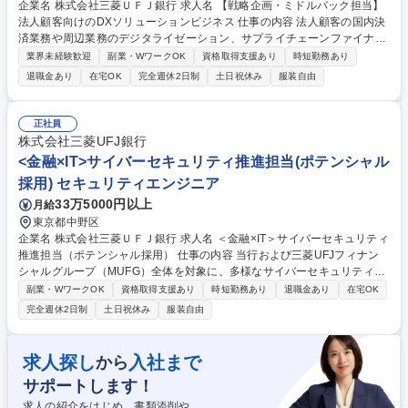
企業名 株式会社三菱ＵＦＪ銀行 求人名 【戦略企画・ミドルバック担当】
法人顧客向けのDXソリューションビジネス 仕事の内容 法人顧客の国内決
済業務や周辺業務のデジタライゼーション、サプライチェーンファイナン
スに関するビジネス・商品・サービス戦略の企画・立案を担う部署で、戦
業界未経験歓迎
副業・WワークOK
資格取得支援あり
時短勤務あり
略企画またはミドルバック業務を担当いただきます。 【業務】■戦略企画:
退職金あり
在宅OK
完全週休2日制
土日祝休み
服装自由
営業人員(2,500名)への施策浸透～実行支援の企画、立案業務、社内経営層
宛の各種報告対応といった施策のPMO業務 ■ミドルバック担当:DXソリュ
ーション提供企業との契約交渉、ドキュメント作成、業績評価の整備等、
正社員
銀行内の各種調整役 【魅力】戦略企画⇔営業担当は一体感を持って運営し
株式会社三菱UFJ銀行
ており、どの立場であっても外部事業者とのアライアンスを含め、長期的
<金融×IT>サイバーセキュリティ推進担当(ポテンシャル
な幅広い戦略立案に携わることが可能です。 募集職種 【戦略企画・ミド
採用) セキュリティエンジニア
ルバック担当】法人顧客向けのDXソリューションビジネス
33万5000円以上
月給
東京都中野区
企業名 株式会社三菱ＵＦＪ銀行 求人名 ＜金融×IT＞サイバーセキュリティ
推進担当（ポテンシャル採用） 仕事の内容 当行および三菱UFJフィナン
シャルグループ（MUFG）全体を対象に、多様なサイバーセキュリティ関
連業務を推進いただきます。 ※既に一定のスキル・ご経験をお持ちの方
副業・WワークOK
資格取得支援あり
時短勤務あり
退職金あり
在宅OK
は、各領域毎の求人にご応募ください。 具体的には下記のような業務を想
完全週休2日制
土日祝休み
服装自由
定しています。 ■サイバーセキュリティ戦略策定や各組織へのセキュリテ
ィ教育 ■脅威インテリジェンス、ASM（Attack Surface Management）関
連ツールの企画・導入・運用 ■インシデントレスポンス、セキュリティ監
求人探し
入社まで
から
視、セキュリティ対策製品の導入 ■情報セキュリティ関連のポリシー・ス
サポートします！
タンダード策定やコンサルテーション、システム開発時のレビュー 等 募
集職種 ＜金融×IT＞サイバーセキュリティ推進担当（ポテンシャル採用）
求人の紹介をはじめ、書類添削や