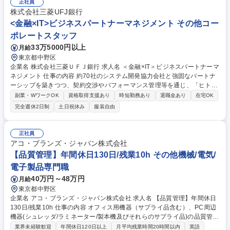
正社員
株式会社三菱UFJ銀行
<金融×IT>ビジネスパートナーマネジメント その他コー
ポレートスタッフ
33万5000円以上
月給
東京都中野区
企業名 株式会社三菱ＵＦＪ銀行 求人名 ＜金融×IT＞ビジネスパートナーマ
ネジメント 仕事の内容 約70社のシステム開発協力会社と強固なパートナ
ーシップを築きつつ、契約交渉やパフォーマンス管理等を通じ、「ヒト」
の側面から当行全体のIT調達最適化やガバナンス強化を図っていただきま
副業・WワークOK
資格取得支援あり
時短勤務あり
退職金あり
在宅OK
す。 具体的には下記の業務内容を想定しています。 ■契約交渉：市場調査
完全週休2日制
土日祝休み
服装自由
等から一定基準を算出しつつ、先方の提案価格と、当行開発・保守で求め
るスキルレベルや全体取引量とのバランスを意識した交渉を実施■パフォ
ーマンス管理：開発現場での各社のパフォーマンス把握に努め、サービス
正社員
品質の維持・向上やリスク最小化を推進■各協力会社との関係強化：依頼
アコ・ブランズ・ジャパン株式会社
案件の開発・保守に留まらない、真の協働体制構築に向けた議論を主導"
【品質管理】年間休日130日/残業10h その他機械/電気/
募集職種 ＜金融×IT＞ビジネスパートナーマネジメント
電子製品専門職
40万円～48万円
月給
東京都中野区
企業名 アコ・ブランズ・ジャパン株式会社 求人名 【品質管理】年間休日
130日/残業10h 仕事の内容 オフィス用機器（サプライ品含む）、PC周辺
機器(シュレッダ/ラミネーター/製本機及びそれらのサプライ品)の品質管理
業務をお任せします。 【具体的には】■新商品開発時の品質管理:新商品サ
業界未経験歓迎
年間休日120日以上
月平均残業時間20時間以内
英語