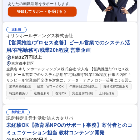
あなたの転職活動をサポートします。
登録してサポートを受ける
正社員
キリンホールディングス株式会社
【営業推進/プロセス改善】ビール営業でのシステム活
用/在宅勤務可/残業20h程度 営業企画
32万円以上
月給
東京都中野区
企業名 キリンホールディングス株式会社 求人名 【営業推進/プロセス改
善】ビール営業でのシステム活用/在宅勤務可/残業20h程度 仕事の内容 キ
リンビール営業部門全体を対象に、データ・テクノロジー活用による営業
プロセス改革を推進いただきます。アナログな営業スタイルからの脱却に
業界未経験歓迎
副業・WワークOK
年間休日120日以上
資格取得支援あり
向け、営業プロセスの設計、現場への定着まで一貫してお任せします。
時短勤務あり
退職金あり
在宅OK
完全週休2日制
土日祝休み
【詳細】■営業プロセスの課題抽出と標準化の推進 ■各種ツールを活用し
服装自由
た営業活動の効率化・高速化の企画立案 ■PoC（概念実証）の実施と検証
■現場展開に向けた改善活動と定着支援 ■業務用チャンネル（飲食店向け
契約社員
営業）におけるターゲティングから商談プロセスまでの最適化※営業は業
認定特定非営利活動法人カタリバ
務用営業と量販店営業に分かれます ■テクノロジーを活用した新しい営業
未経験OK【教育系NPOのサポート事務】寄付者とのコ
スタイルの構築と推進 募集職種 【営業推進/プロセス改善】ビール営業で
のシステム活用/在宅勤務可/残業20h程度
ミュニケーション担当 教材コンテンツ開発
26万6000円以上
月給