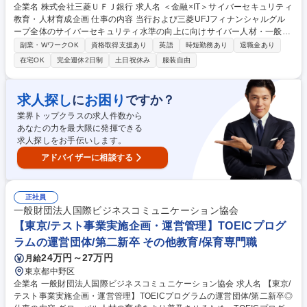
企業名 株式会社三菱ＵＦＪ銀行 求人名 ＜金融×IT＞サイバーセキュリティ
教育・人材育成企画 仕事の内容 当行および三菱UFJフィナンシャルグル
ープ全体のサイバーセキュリティ水準の向上に向けサイバー人材・一般従
業員・経営陣等それぞれについて人材像や育成体系を定義し、戦略立案か
副業・WワークOK
資格取得支援あり
英語
時短勤務あり
退職金あり
ら実行推進までをお任せします。 具体的には以下のような業務を想定して
在宅OK
完全週休2日制
土日祝休み
服装自由
います。 ■MUFGグループ全体のサイバーセキュリティ人材育成体系の設
計・高度化 ■全社横断のセキュリティ啓発施策の企画・実行 ■経営層向け
のセキュリティ教育の実施 ■サイバーセキュリティに関する研修の運営統
求人探し
お困り
に
ですか？
括および一部講師対応 ■教育施策の効果測定および改善サイクルの確立 募
業界トップクラスの求人件数から
集職種 ＜金融×IT＞サイバーセキュリティ教育・人材育成企画
あなたの力を最大限に発揮できる
求人探しをお手伝いします。
アドバイザーに相談する
正社員
一般財団法人国際ビジネスコミュニケーション協会
【東京/テスト事業実施企画・運営管理】TOEICプログ
ラムの運営団体/第二新卒 その他教育/保育専門職
24万円～27万円
月給
東京都中野区
企業名 一般財団法人国際ビジネスコミュニケーション協会 求人名 【東京/
テスト事業実施企画・運営管理】TOEICプログラムの運営団体/第二新卒◎