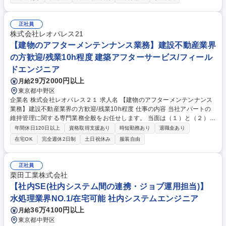
精査と集計業務 （２）点検結果に基づく修繕計画の立案と、修繕工事の依
頼業務 （３）物件点検結果の分析、点検マニュアルの整備など 募集職種
★完全未経験歓迎★【建築アフターサービス/フィールドエンジニア】残業
正社員
10h程度
株式会社レオパレス21
【建物のアフターメンテンナンス業務】建設不動産業界
の方歓迎/残業10h程度 建築アフターサービス/フィール
ドエンジニア
29万2000円以上
月給
東京都中野区
企業名 株式会社レオパレス２１ 求人名 【建物のアフターメンテンナンス
業務】建設不動産業界の方歓迎/残業10h程度 仕事の内容 当社アパートの
維持管理に関する専門業務全般をお任せします。 当面は（１）と（２）の
業務をお任せし、スキルと経験に応じて（３）を含むアパートの維持管理
年間休日120日以上
資格取得支援あり
時短勤務あり
退職金あり
に関する業務全般を担っていただきます。 （１）室内室外事案精査・集
在宅OK
完全週休2日制
土日祝休み
服装自由
計・資料作成（マニュアル化） （２）事案に基づく施工会社、各関連部署
への修繕工事の依頼、進捗推進業務 （３）現場検証・原因究明・再発防止
策の策定 募集職種 【建物のアフターメンテンナンス業務】建設不動産業
正社員
界の方歓迎/残業10h程度
栗田工業株式会社
【社内SE(社内システム間の連携・ジョブ運用担当)】
水処理業界NO.1/在宅可能 社内システムエンジニア
36万4100円以上
月給
東京都中野区