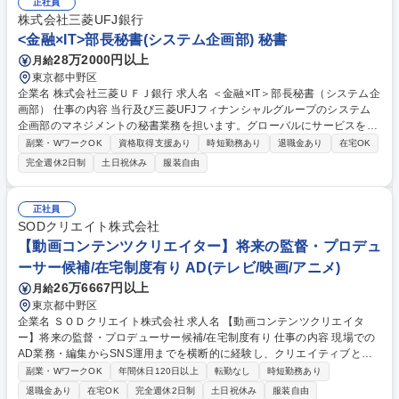
正社員
ーナー様の安心をサポート ■説明対応：入居者様へサービスや仕組みをご
株式会社三菱UFJ銀行
理解頂くための説明 ■プレ育成：下位メンバーの案件確認や進捗のWチェ
<金融×IT>部長秘書(システム企画部) 秘書
ックを実施 募集職種 【東京・埼玉・横浜/家賃保証サポート】リーダー候
28万2000円以上
月給
補/入居者の生活再建を支援！
東京都中野区
企業名 株式会社三菱ＵＦＪ銀行 求人名 ＜金融×IT＞部長秘書（システム企
画部） 仕事の内容 当行及び三菱UFJフィナンシャルグループのシステム
企画部のマネジメントの秘書業務を担います。グローバルにサービスを展
開する当行のマネジメントをサポートいただきます。 具体的には下記のよ
副業・WワークOK
資格取得支援あり
時短勤務あり
退職金あり
在宅OK
うな業務内容を想定しています。 ■システム企画部マネジメント（部長ク
完全週休2日制
土日祝休み
服装自由
ラスの秘書業務（スケジュールの調整・管理、電話・メール対応、会議の
設定、出張手配、訪日外国人を含む来客対応等） ■部内庶務（報告事項の
取り纏め・他部/外部との調整・月次報告、転入出者・キャリア入行者の異
正社員
動・着任サポート等） 募集職種 ＜金融×IT＞部長秘書（システム企画部）
SODクリエイト株式会社
【動画コンテンツクリエイター】将来の監督・プロデュ
ーサー候補/在宅制度有り AD(テレビ/映画/アニメ)
26万6667円以上
月給
東京都中野区
企業名 ＳＯＤクリエイト株式会社 求人名 【動画コンテンツクリエイタ
ー】将来の監督・プロデューサー候補/在宅制度有り 仕事の内容 現場での
AD業務・編集からSNS運用までを横断的に経験し、クリエイティブとマ
ーケティングの両視点を持つ「次世代のヒットメーカー」を目指していた
副業・WワークOK
年間休日120日以上
転勤なし
時短勤務あり
だきます。以下業務詳細となります。 ■制作実務： AD業務（現場サポー
退職金あり
在宅OK
完全週休2日制
土日祝休み
服装自由