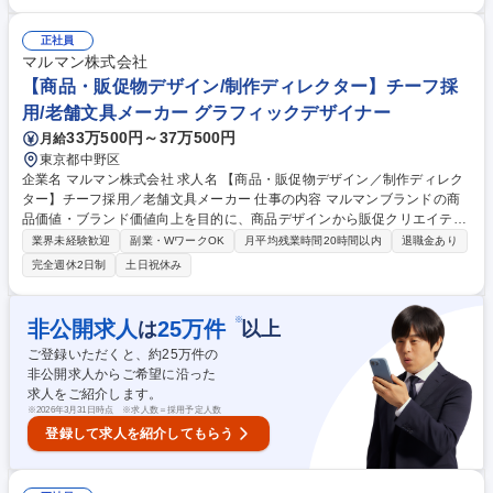
内各部署との情報連携および業界情報の収集 ■会議資料の作成や稟議起案
などの社内調整・事務業務 ※将来的に、組織の内部統制を担う監査的な役
正社員
割や、チームを統括するマネジメント業務もお任せする予定です。 募集職
マルマン株式会社
種 【入居者の審査業務】異業界歓迎/レオパレスG100%出資子会社
【商品・販促物デザイン/制作ディレクター】チーフ採
用/老舗文具メーカー グラフィックデザイナー
33万500円～37万500円
月給
東京都中野区
企業名 マルマン株式会社 求人名 【商品・販促物デザイン／制作ディレク
ター】チーフ採用／老舗文具メーカー 仕事の内容 マルマンブランドの商
品価値・ブランド価値向上を目的に、商品デザインから販促クリエイティ
ブの企画・制作・ディレクションまで幅広くお任せします。 【詳細】■ノ
業界未経験歓迎
副業・WワークOK
月平均残業時間20時間以内
退職金あり
ート・バインダー・ルーズリーフ等の商品デザイン ■製品帯・シール・説
完全週休2日制
土日祝休み
明紙等のパッケージデザイン ■カタログ、POP、店頭販促物、販促用ビジ
ュアル制作 ■商品企画担当とのコンセプト設計・デザイン提案 ■ブランド
イメージに基づくクリエイティブ制作・監修 ■外部制作会社・デザイナー
※
非公開求人
25
万件
は
以上
へのディレクション ■若手メンバーへのデザイン指導・レビュー ■国内外
ご登録いただくと、約
25
万件の
市場を見据えたブランド価値向上施策の推進 募集職種 【商品・販促物デ
非公開求人からご希望に沿った
ザイン／制作ディレクター】チーフ採用／老舗文具メーカー
求人をご紹介します。
※
2026年3月31日時点 ※求人数＝採用予定人数
登録して求人を紹介してもらう