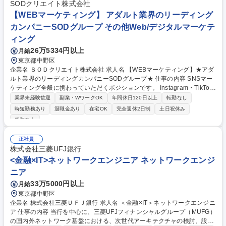
SODクリエイト株式会社
【WEBマーケティング】 アダルト業界のリーディング
カンパニーSODグループ その他Web/デジタルマーケテ
ィング
26万5334円以上
月給
東京都中野区
企業名 ＳＯＤクリエイト株式会社 求人名 【WEBマーケティング】★アダ
ルト業界のリーディングカンパニーSODグループ★ 仕事の内容 SNSマー
ケティング全般に携わっていただくポジションです。 Instagram・TikTo
k・YouTubeといった主要プラットフォームを対象に、企画立案から動画
業界未経験歓迎
副業・WワークOK
年間休日120日以上
転勤なし
制作、投稿、効果検証まで一連の流れを幅広く担当していただきます。 ■
時短勤務あり
退職金あり
在宅OK
完全週休2日制
土日祝休み
SNSマーケティングの企画・実行 ■トレンドを反映した施策立案とアカウ
服装自由
ント運用 ■効果測定・分析に基づく改善提案とPDCA運用 募集職種 【WE
Bマーケティング】★アダルト業界のリーディングカンパニーSODグルー
正社員
プ★
株式会社三菱UFJ銀行
<金融×IT>ネットワークエンジニア ネットワークエンジ
ニア
33万5000円以上
月給
東京都中野区
企業名 株式会社三菱ＵＦＪ銀行 求人名 ＜金融×IT＞ネットワークエンジニ
ア 仕事の内容 当行を中心に、三菱UFJフィナンシャルグループ（MUFG）
の国内外ネットワーク基盤における、次世代アーキテクチャの検討、設