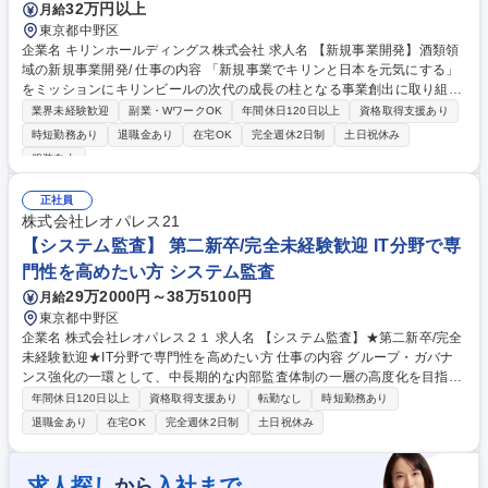
32万円以上
月給
東京都中野区
企業名 キリンホールディングス株式会社 求人名 【新規事業開発】酒類領
域の新規事業開発/ 仕事の内容 「新規事業でキリンと日本を元気にする」
をミッションにキリンビールの次代の成長の柱となる事業創出に取り組む
当組織において新規事業立ち上げに関わる業務全般をお任せいたします。
業界未経験歓迎
副業・WワークOK
年間休日120日以上
資格取得支援あり
【詳細】■市場調査・顧客インサイトの収集・分析 ■事業コンセプト策
時短勤務あり
退職金あり
在宅OK
完全週休2日制
土日祝休み
定・ビジネスモデル構築 ■無償／有償検証プラン（PoC）の策定と実施）
服装自由
※酒類およびその周辺領域において、既存の枠組みに捉われない多様なビ
ジネスモデルを検討 ■社内風土醸成・イノベーション開発に関する業務：
正社員
新規事業人財育成プログラム（新規事業アカデミー）の企画・実行、スタ
株式会社レオパレス21
ートアップなど社外連携に向けたソーシング活動 募集職種 【新規事業開
【システム監査】 第二新卒/完全未経験歓迎 IT分野で専
発】酒類領域の新規事業開発/
門性を高めたい方 システム監査
29万2000円～38万5100円
月給
東京都中野区
企業名 株式会社レオパレス２１ 求人名 【システム監査】★第二新卒/完全
未経験歓迎★IT分野で専門性を高めたい方 仕事の内容 グループ・ガバナ
ンス強化の一環として、中長期的な内部監査体制の一層の高度化を目指し
た増員を計画。当社および国内外グループ会社を対象にした情報システム
年間休日120日以上
資格取得支援あり
転勤なし
時短勤務あり
に関する監査業務をお任せします。 【以下の業務を行っていただきます※
退職金あり
在宅OK
完全週休2日制
土日祝休み
詳細は面接の場でお話します】 ■システム監査 ■情報セキュリティ監査 ■
システムに係る内部統制（J-SOX）監査 募集職種 【システム監査】★第
二新卒/完全未経験歓迎★IT分野で専門性を高めたい方
求人探し
入社まで
から