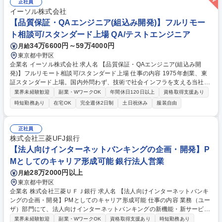
ステム基盤開発・構築計画（予算・工数等）の具現化・要件定義、および
正社員
案件推進 ■システムアーキテクチャや非機能要件等に基づく適切なシステ
イーソル株式会社
ム・コンポーネント（ミドルウェア・OS・NW・ストレージ・サーバ）の
【品質保証・QAエンジニア(組込み開発)】フルリモー
導入 等 募集職種 【社内SE/業界不問】メガバンクのインフラエンジニア
ト相談可/スタンダード上場 QA/テストエンジニア
（メンバークラス）
34万6600円～59万4000円
月給
東京都中野区
企業名 イーソル株式会社 求人名 【品質保証・QAエンジニア(組込み開
発)】フルリモート相談可/スタンダード上場 仕事の内容 1975年創業、東
証スタンダード上場。国内外問わず、技術で社会インフラを支える当社に
おいて【品質保証・QAエンジニア(組み込み開発)】をお任せ。業界問わず
業界未経験歓迎
副業・WワークOK
年間休日120日以上
資格取得支援あり
超大手メーカーとの取引が多く、基盤安定しております。 業界や技術分野
時短勤務あり
在宅OK
完全週休2日制
土日祝休み
服装自由
を問わず、多様なプロジェクトに横断的に関与でき、広い視野とスキルが
得られるポジションです。 【詳細】社内、社外のプロジェクト成果物を品
質保証チェックおよび妥当性検証などを行うポジションです。■開発プロ
正社員
ジェクトにおける品質保証活動■品質ゲート運営支援■不具合分析および再
株式会社三菱UFJ銀行
発防止支援■開発成果物レビューおよび品質評価。 【取引先例】任天堂、
【法人向けインターネットバンキングの企画・開発】P
ソフトバンク、トヨタ自動車、日立、明治など 募集職種 【品質保証・QA
Mとしてのキャリア形成可能 銀行法人営業
エンジニア(組込み開発)】フルリモート相談可/スタンダード上場
28万2000円以上
月給
東京都中野区
企業名 株式会社三菱ＵＦＪ銀行 求人名 【法人向けインターネットバンキ
ングの企画・開発】PMとしてのキャリア形成可能 仕事の内容 業務（ユー
ザ）部門にて、法人向けインターネットバンキングの新機能・新サービス
の企画～要件定義～UAT等を実施頂きます。 【業務例】各種施策立案と推
業界未経験歓迎
副業・WワークOK
資格取得支援あり
時短勤務あり