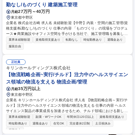
せ売れっ子ディレクター！/日本一有名なアダルト会社
勤なし/ものづくり 建築施工管理
27万円～40万円
月給
東京都中野区
企業名 株式会社古崎 求人名 未経験歓迎【中野】内装・空間の施工管理/資
格支援/転勤なし/ものづくり 仕事の内容 「ものづくり」の現場をプロデュ
ース★商業施設やオフィス空間を手がける当社で、施工管理職を募集しま
す。企画・設計・製造・施工をワンストップで担う古崎だからこそ、プロ
業界未経験歓迎
資格取得支援あり
転勤なし
時短勤務あり
退職金あり
ジェクト全体に関わる醍醐味があり 【具体的には】施工スケジュールの作
服装自由
成・調整/各業者との打ち合わせ/現場での進行・品質・安全管理/社内設
計・製造チームとの連携業務 【やりがい】商業施設や話題の店舗を形にす
る達成感と、お客様からの感謝がモチベーションに。 【採用背景】案件増
正社員
加に伴い、現場を支える新たなメンバーを募集しています。 募集職種 未
キリンホールディングス株式会社
経験歓迎【中野】内装・空間の施工管理/資格支援/転勤なし/ものづくり
【物流戦略企画~実行/チルド】注力中のヘルスサイエン
ス領域の物流を支える 物流企画/管理
35万円以上
月給
東京都中野区
企業名 キリンホールディングス株式会社 求人名 【物流戦略企画～実行/チ
ルド】注力中のヘルスサイエンス領域の物流を支える 仕事の内容 ヘルス
サイエンス製品の事業成長を加速させるため、チルド領域における新しい
流通モデルの構築が課題となっており、スペシャリストとして、戦略立案
業界未経験歓迎
副業・WワークOK
年間休日120日以上
資格取得支援あり
から実行まで多岐にわたる業務をお任せできる方を募集します。 【詳細】
時短勤務あり
退職金あり
在宅OK
完全週休2日制
土日祝休み
■事業戦略を踏まえた物流戦略の策定と実行 ■最適な生産需給・物流ネッ
服装自由
トワーク構想策定 ■キリングループ内の各部門とのSCM戦略施策の策定、