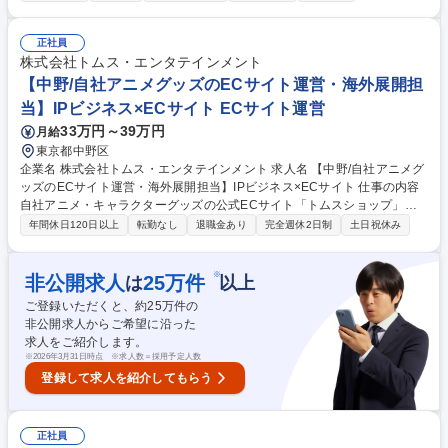
ト）、撮影、動画編集（本編・PR用など）。 ■デジタル運用： SNS運
用、およびそれに付随するマーケティング施策の実行。 ■研修期間： 入社
後約3ヶ月間はジョブローテーションを実施。制作の「いろは」と、コン
正社員
テンツを届けるための「運用」の両方を深く理解していただきます。 募集
株式会社トムス・エンタテインメント
職種 【動画コンテンツクリエイター】将来の監督・プロデューサー候補/
【中野/自社アニメグッズのECサイト運営・海外展開担
在宅制度有り
当】IPビジネス×ECサイト ECサイト運営
33万円～39万円
月給
東京都中野区
企業名 株式会社トムス・エンタテインメント 求人名 【中野/自社アニメグ
ッズのECサイト運営・海外展開担当】IPビジネス×ECサイト 仕事の内容
自社アニメ・キャラクターグッズの公式ECサイト「トムスショップ」の
運営実務および統括をご担当いただきます。また、自社商品の輸出実務や
年間休日120日以上
転勤なし
退職金あり
完全週休2日制
土日祝休み
新規の海外展開（越境EC構築など）の補助業務にも携わっていただきま
す。 ●国内公式ECサイト「トムスショップ」の運営・統括 外部の協力会
社と連携しながら、サイト運営の取りまとめおよび実務指示を行います 。
※
非公開求人
25
万件
は
以上
●輸出実務および海外展開 リーダーが策定する計画に基づき、海外向けの
ご登録いただくと、約
25
万件の
出荷・物流実務や、今後の海外販路拡大に向けたサポートを行います。 募
非公開求人からご希望に沿った
集職種 【中野/自社アニメグッズのECサイト運営・海外展開担当】IPビジ
求人をご紹介します。
ネス×ECサイト
※
2026年3月31日時点 ※求人数＝採用予定人数
登録して求人を紹介してもらう
正社員