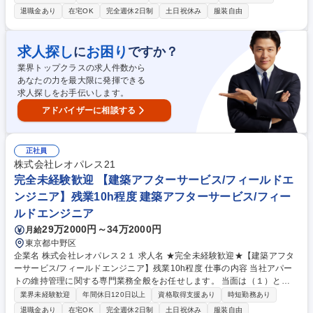
進、業務要件の整理、関係各所とのコミュニケーション等 ※システム開発
退職金あり
在宅OK
完全週休2日制
土日祝休み
服装自由
は別途システム部門にて行います。 【魅力】■銀行ビジネスのみならず、
経済を支える重要な社会インフラでもある銀行サービスの企画、開発に携
わることができます。 ■銀行業務知識やITスキルを兼ね備えたプロフェッ
求人探し
お困り
に
ですか？
ショナルとして、広くご活躍いただけるフィールドがあります。 ■最先端
業界トップクラスの求人件数から
技術を活用し経営戦略に直結する立案、新たな金融サービスを創る仕事に
あなたの力を最大限に発揮できる
携わることができます。 募集職種 【法人向けインターネットバンキング
求人探しをお手伝いします。
の企画・開発】PMとしてのキャリア形成可能
アドバイザーに相談する
正社員
株式会社レオパレス21
完全未経験歓迎 【建築アフターサービス/フィールドエ
ンジニア】残業10h程度 建築アフターサービス/フィー
ルドエンジニア
29万2000円～34万2000円
月給
東京都中野区
企業名 株式会社レオパレス２１ 求人名 ★完全未経験歓迎★【建築アフタ
ーサービス/フィールドエンジニア】残業10h程度 仕事の内容 当社アパー
トの維持管理に関する専門業務全般をお任せします。 当面は（１）と
（２）の業務をお任せし、スキルと経験に応じて（３）を含むアパートの
業界未経験歓迎
年間休日120日以上
資格取得支援あり
時短勤務あり
維持管理に関する業務全般を担っていただきます。 （１）定期点検結果の
退職金あり
在宅OK
完全週休2日制
土日祝休み
服装自由