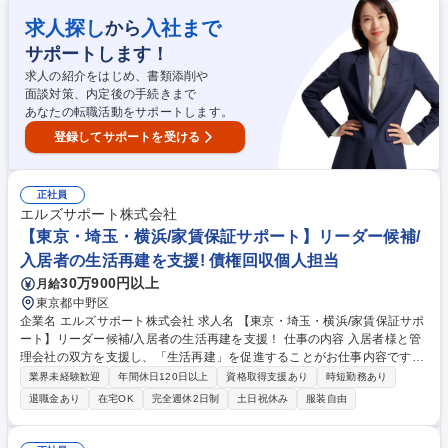
及び連携 ■キリングループ外企業との物流協業の企画、実行 【キャリアパ
求人探し
入社まで
から
ス】将来的には、物流現場の深い知見と戦略的思考を兼ね備えた人材とし
て、他事業部門のマネジメント層へのキャリアアップも視野に入ります。
サポートします！
募集職種 【物流戦略企画～実行/チルド】注力中のヘルスサイエンス領域
求人の紹介をはじめ、書類添削や
の物流を支える
面談対策、内定後の手続きまで
あなたの転職活動をサポートします。
登録してサポートを受ける
正社員
エルズサポート株式会社
【東京・埼玉・横浜/家賃保証サポート】リーダー候補/
入居者の生活再建を支援! 債権回収個人担当
30万900円以上
月給
東京都中野区
企業名 エルズサポート株式会社 求人名 【東京・埼玉・横浜/家賃保証サポ
ート】リーダー候補/入居者の生活再建を支援！ 仕事の内容 入居者様と管
理会社の双方を支援し、「生活再建」を促進することがお仕事内容です。
これまでの知見や交渉力を活かし、支払いが困難な入居者様に寄り添うコ
業界未経験歓迎
年間休日120日以上
資格取得支援あり
時短勤務あり
ンサルティング業務をお任せします。 ■ヒアリング：失業や病気等、支払
退職金あり
在宅OK
完全週休2日制
土日祝休み
服装自由
いが滞った背景や現状を丁寧に把握 ■計画立案：無理のない分割案の提案
や自治体の公的支援制度をご案内 ■対話：夜間訪問(最長21時)含め、対面
でじっくり対話して共に解決策を探る ■報告：管理会社へ進捗を共有しオ