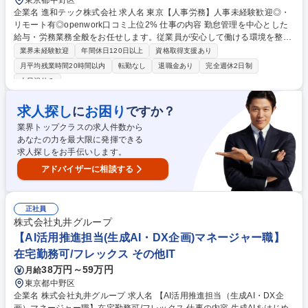
東京都中野区
企業名 進和テック株式会社 求人名 東京【人事労務】人事未経験歓迎◎・
リモート有◎openwork口コミ上位2% 仕事の内容 勤怠管理を中心とした
給与・労務業務全般をお任せします。従業員が安心して働ける環境を整
え、バックオフィスから会社を支えるポジションです。 【具体的な仕事内
業界未経験歓迎
年間休日120日以上
資格取得支援あり
容】 入社後まずは、勤怠管理業務を中心に担当していただきます。 ・従
月平均残業時間20時間以内
転勤なし
退職金あり
完全週休2日制
業員の勤怠データの収集、確認、管理業務 ・給与計算業務のサポート ・
土日祝休み
その他、労務管理に関する事務処理およびデータ入力 募集職種 東京【人
事労務】人事未経験歓迎◎・リモート有◎openwork口コミ上位2%
求人探し
お困り
に
ですか？
業界トップクラスの求人件数から
あなたの力を最大限に発揮できる
求人探しをお手伝いします。
アドバイザーに相談する
正社員
株式会社丸井グループ
【AI活用推進担当(生成AI・DX企画)マネージャー職】
在宅勤務可/フレックス その他IT
38万円～59万円
月給
東京都中野区
企業名 株式会社丸井グループ 求人名 【AI活用推進担当（生成AI・DX企