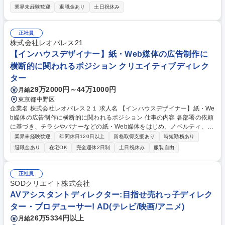
お客様のお声をより良い商品づくりに活かしていく上で、窓口となるお客
業界未経験歓迎
退職金あり
土日祝休み
様相談室でのお仕事です。 日々お客様からいただくキリングループへのご
意見を、企業活動に活かしています。お客様からの声に迅速かつ誠意をも
って対応、情報提供するとともにグループ内活動に反映しています。 【具
正社員
体的には】電話応対、メール、お手紙対応、ご指摘品調査報告書作成、有
株式会社レオパレス21
人チャットボット対応など。 【1日の対応件数】■電話：月間一人当たり
【インハウスデザイナー】紙・Web媒体の広告制作に
平均100件前後■メール・手紙：同上40件前後 募集職種 中野本社【お客様
横断的に関われるポジション クリエイティブディレク
相談室】お客様のお声をもとにより良い商品づくりへ貢献
ター
29万2000円～44万1000円
月給
東京都中野区
企業名 株式会社レオパレス２１ 求人名 【インハウスデザイナー】紙・We
b媒体の広告制作に横断的に関われるポジション 仕事の内容 各部署の依頼
に基づき、チラシやバナーなどの紙・Web媒体をはじめ、ノベルティ、パ
ンフレットなど広告物の制作を中心に企画から制作・編集・チェックまで
業界未経験歓迎
年間休日120日以上
資格取得支援あり
時短勤務あり
ご担当いただきます。 【主な業務内容】 ■広告物(チラシ,バナー,ノベルテ
退職金あり
在宅OK
完全週休2日制
土日祝休み
服装自由
ィ,Web用素材等)の制作・編集※制作業務はIllustrator・Photoshopを用い
たDTP・Web素材制作が中心となります。■パンフレット等の制作進行・
スケジュール管理■社内各部署・外部制作会社との調整・連携■広告物の内
正社員
容・表現チェック、修正対応■制作データの管理、入稿データ作成■動画コ
SODクリエイト株式会社
ンテンツの簡単な制作・編集業務 募集職種 【インハウスデザイナー】
AVアシスタントディレクター:目指せ売れっ子ディレク
紙・Web媒体の広告制作に横断的に関われるポジション
ター・プロデューサー! AD(テレビ/映画/アニメ)
26万5334円以上
月給