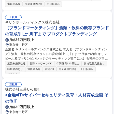
ンプルの品質確認、社内DRの召集と改善要求とりまとめ、初回入庫品の
退職金あり
完全週休2日制
土日祝休み
受入検査■既存品の品質管理:不具合品・データー分析、重要・頻発不具合
の原因究明改善■外部検査会社の選定・管理■サプライヤー評価(スコアカ
ード)の定期実施とりまとめ(1月・7月)■契約書に基づきサプライヤーとの
正社員
補償交渉■安全法遵守:電気用品安全法(PSE)関連業務全般、電波法・PSC
キリンホールディングス株式会社
など 募集職種 【品質管理】年間休日130日/残業10h
【ブランドマーケティング】酒類・飲料の既存ブランド
の育成/川上~川下まで プロダクトブランディング
26万円以上
月給
東京都中野区
企業名 キリンホールディングス株式会社 求人名 【ブランドマーケティン
グ】酒類・飲料の既存ブランドの育成/川上～川下まで 仕事の内容 キリン
ビール及びキリンビバレッジのマーケティング部門における将来のブラン
ドマネジャー候補として、長期的なブランド資産を向上させる視点を持ち
業界未経験歓迎
副業・WワークOK
年間休日120日以上
資格取得支援あり
ながら、ブランドを育成いただく事がミッションです。 ■当社のマーケテ
時短勤務あり
退職金あり
在宅OK
完全週休2日制
土日祝休み
ィング部門は酒類・清涼飲料・ヘルスサイエンス等、各事業会社に配置さ
服装自由
れており、本募集ではキリンビール及びキリンビバレッジのマーケティン
グ部門でのブランド担当を募集します。キリンビール及びキリンビバレッ
正社員
ジのマーケティング部ではカテゴリーやブランドごとにチーム編成されて
株式会社三菱UFJ銀行
おり、各チームがブランドの持続的な成長を実現するために日々お客様の
<金融×IT>サイバーセキュリティ教育・人材育成企画 そ
インサイトの探索、探求に力を注いでおります。 募集職種 【ブランドマ
ーケティング】酒類・飲料の既存ブランドの育成/川上～川下まで
の他IT
30万円以上
月給
東京都中野区