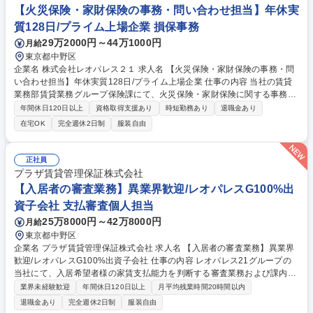
ながら、グループ全体の営業活動をITの側面から支える中核メンバーとし
【火災保険・家財保険の事務・問い合わせ担当】年休実
てご活躍いただけるポジションです。 募集職種 【営業支援システムPM・
質128日/プライム上場企業 損保事務
DX推進(Salesforce担当・総合職)】100%内販の社内SE
29万2000円～44万1000円
月給
東京都中野区
企業名 株式会社レオパレス２１ 求人名 【火災保険・家財保険の事務・問
い合わせ担当】年休実質128日/プライム上場企業 仕事の内容 当社の賃貸
業務部賃貸業務グループ保険課にて、火災保険・家財保険に関する事務業
務を担当していただきます。■変更の範囲：会社の定める業務 【詳細】■
年間休日120日以上
資格取得支援あり
時短勤務あり
退職金あり
弊社基幹システムおよび保険会社システムを使用した保険契約の申込・変
在宅OK
完全週休2日制
服装自由
更・解約等の事務処理■保険契約の進捗管理に関する各種帳票・管理資料
の作成およびデータ入力・集計業務■保険募集人資格の登録・更新管理、
受講状況の確認および関連事務手続き■契約者様、保険会社、社内営業担
正社員
当者からの問い合わせ対応（電話・メールなど）■保険契約書類の内容確
プラザ賃貸管理保証株式会社
認、不備チェックおよび関係部署との調整業務 等 募集職種 【火災保険・
【入居者の審査業務】異業界歓迎/レオパレスG100%出
家財保険の事務・問い合わせ担当】年休実質128日/プライム上場企業
資子会社 支払審査個人担当
25万8000円～42万8000円
月給
東京都中野区
企業名 プラザ賃貸管理保証株式会社 求人名 【入居者の審査業務】異業界
歓迎/レオパレスG100%出資子会社 仕事の内容 レオパレス21グループの
当社にて、入居希望者様の家賃支払能力を判断する審査業務および課内付
帯業務全般をお任せします。 【具体的には】■入居申込書の受付および内
業界未経験歓迎
年間休日120日以上
月平均残業時間20時間以内
容の精査・確認 ■AIツールおよび個人信用情報機関のデータを活用した審
退職金あり
完全週休2日制
服装自由
査実務 ■基幹システムへの審査結果や顧客情報の入力 ■審査に関連する社