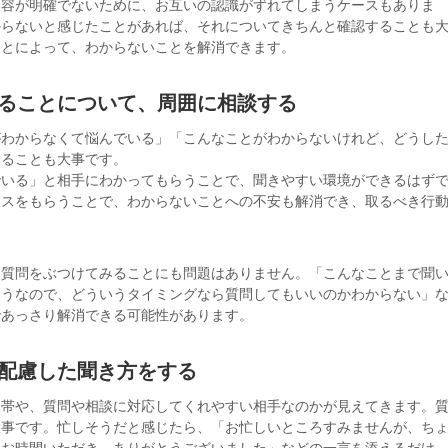
内容が明確でないために、お互いの認識がずれてしまうケースもありま
からないと感じたことがあれば、それについてきちんと確認することも
ことによって、わからないことを解消できます。
いることについて、周囲に相談する
がわからなくて悩んでいる」「こんなことがわからないけれど、どうし
することも大事です。
でいる」と相手にわかってもらうことで、聞きやすい環境ができるはず
イスをもらうことで、わからないことへの不安も解消でき、取るべき行
な質問をぶつけてみることにも問題はありません。「こんなことまで聞
そうなので、どういうタイミングなら質問してもいいのかわからない」
であっさり解消できる可能性があります。
に配慮した聞き方をする
間帯や、質問や相談に対応してくれやすい相手なのかが見えてきます。
大事です。忙しそうだと感じたら、「お忙しいところすみませんが、ち
「お時間いただき、ありがとうございました」などの一言を添えるだけ