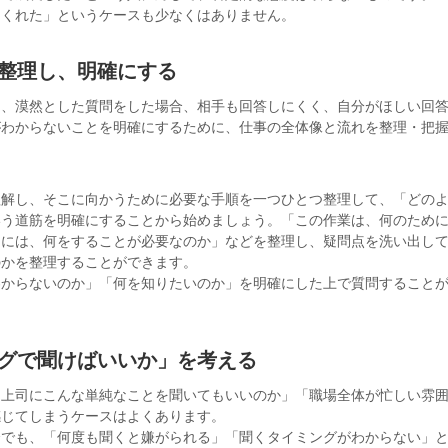
てくれた」というケースも少なくはありません。
を整理し、明確にする
ま、漠然とした質問をした場合、相手も回答しにくく、自分がほしい回
がわからないことを明確にするために、仕事の全体像と流れを整理・把
理解し、そこに向かうために必要な手順を一つひとつ整理して、「どの
いう道筋を明確にすることから始めましょう。「この作業は、何のため
めには、何をすることが必要なのか」などを整理し、疑問点を洗い出し
のかを整理することができます。
わからないのか」「何を知りたいのか」を明確にした上で質問すること
ングで聞けばいいか」を考える
「上司にこんな単純なことを聞いてもいいのか」「職場全体が忙しい雰
感じてしまうケースはよくあります。
合でも、「何度も聞くと嫌がられる」「聞くタイミングがわからない」