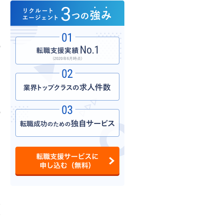
よ
。
の
し
の
し
い
い