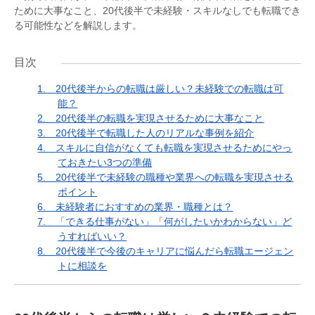
ために大事なこと、20代後半で未経験・スキルなしでも転職でき
る可能性などを解説します。
目次
1.
20代後半からの転職は厳しい？未経験での転職は可
能？
2.
20代後半の転職を実現させるために大事なこと
3.
20代後半で転職した人のリアルな事例を紹介
4.
スキルに自信がなくても転職を実現させるためにやっ
ておきたい3つの準備
5.
20代後半で未経験の職種や業界への転職を実現させる
ポイント
6.
未経験者におすすめの業界・職種とは？
7.
「できる仕事がない」「何がしたいかわからない」ど
うすればいい？
8.
20代後半で今後のキャリアに悩んだら転職エージェン
トに相談を