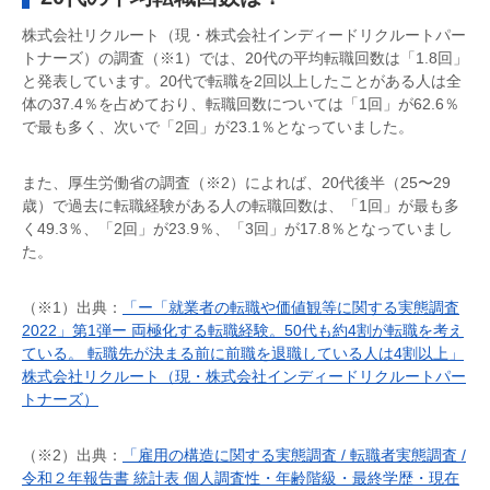
株式会社リクルート（現・株式会社インディードリクルートパー
トナーズ）の調査（※1）では、20代の平均転職回数は「1.8回」
と発表しています。20代で転職を2回以上したことがある人は全
体の37.4％を占めており、転職回数については「1回」が62.6％
で最も多く、次いで「2回」が23.1％となっていました。
また、厚生労働省の調査（※2）によれば、20代後半（25〜29
歳）で過去に転職経験がある人の転職回数は、「1回」が最も多
く49.3％、「2回」が23.9％、「3回」が17.8％となっていまし
た。
（※1）出典：
「ー「就業者の転職や価値観等に関する実態調査
2022」第1弾ー 両極化する転職経験。50代も約4割が転職を考え
ている。 転職先が決まる前に前職を退職している人は4割以上」
株式会社リクルート（現・株式会社インディードリクルートパー
トナーズ）
（※2）出典：
「雇用の構造に関する実態調査 / 転職者実態調査 /
令和２年報告書 統計表 個人調査性・年齢階級・最終学歴・現在