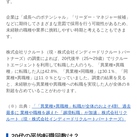
す。
企業は「成長へのポテンシャル」「リーダー・マネジャー候補」
などに期待してさまざまな意図で採用を行う可能性があるため、
未経験の職種や業界に挑戦しやすい時期と考えることもできま
す。
株式会社リクルート（現・株式会社インディードリクルートパー
トナーズ）の調査によれば、20代後半（25〜29歳）でリクルー
トエージェントを利用して転職した人のうち、「異業種×異職
種」に転職した人は42.8%、「異業種×同職種」は30.1％、「同
業種×異職種」は11.０％となっていました。調査の結果を見る
と、未経験から異業種や異職種への転職を実現した人が全体の８
割超を占めていることがわかります。
（※）出典：
「「異業種×異職種」転職が全体のおよそ4割、過去
最多に 業種や職種を越えた「越境転職」が加速」株式会社リク
ルート（現・株式会社インディードリクルートパートナーズ）
20代の平均転職回数は？