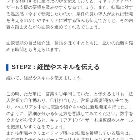
ントを利用するに至ったのかを伝えておくと、キャリアアドバイ
ザーも支援の要望を汲みやすくなるでしょう。また、転職に対す
る温度感（今すぐ転職したいのか、条件の良い求人があれば転職
を考えるのか）やキャリアに対する悩みも伝えておくと、その内
容を踏まえながら面談を進めてくれるでしょう。
面談冒頭の自己紹介は、緊張をほぐすとともに、互いの距離を縮
める時間とも考えられます。
STEP2：経歴やスキルを伝える
続いて、経歴やスキルを伝えましょう。
この時、ただ単に「営業を〇年間していた」と伝えるよりも「法
人営業で〇年携わり、〇社担当した。営業は新規開拓が主であ
り、○○エリアを中心に電話や紹介を中心に新規開拓を行った。」
のように、詳細が分かる伝え方を意識してみてください。数字を
交えながら伝えると、キャリアアドバイザーも規模感やスケール
を把握しやすくなるでしょう。
また技術職やクリエイティブ職への転職を希望している場合は、
保有資格を伝えたりポートフォリオを共有したりするのも良いで