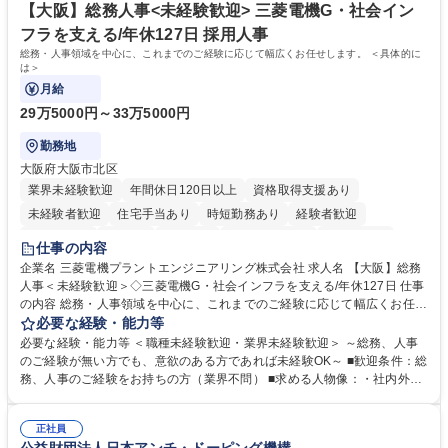
再雇用有
賃の50%（月額7万円まで）を補助 学歴・資格 学歴：大学院 大学 語学
【大阪】総務人事<未経験歓迎> 三菱電機G・社会イン
力： 資格：
フラを支える/年休127日 採用人事
総務・人事領域を中心に、これまでのご経験に応じて幅広くお任せします。 ＜具体的に
は＞
月給
29万5000円～33万5000円
勤務地
大阪府大阪市北区
業界未経験歓迎
年間休日120日以上
資格取得支援あり
未経験者歓迎
住宅手当あり
時短勤務あり
経験者歓迎
退職金あり
在宅OK
賞与あり
完全週休2日制
交通費支給
仕事の内容
駅近5分以内
土日祝休み
服装自由
寮・社宅あり
食事補助あり
企業名 三菱電機プラントエンジニアリング株式会社 求人名 【大阪】総務
人事＜未経験歓迎＞◇三菱電機G・社会インフラを支える/年休127日 仕事
の内容 総務・人事領域を中心に、これまでのご経験に応じて幅広くお任せ
します。 ＜具体的には＞ ・総務/人事労務（給与・社保・勤怠管理など）
必要な経験・能力等
・採用・教育研修 ・福利厚生運用 など ※基本的には事務所勤務ですが、
必要な経験・能力等 ＜職種未経験歓迎・業界未経験歓迎＞ ～総務、人事
採用や教育等の業務内容により、関西圏以外への日帰り・宿泊を伴う国内
のご経験が無い方でも、意欲のある方であれば未経験OK～ ■歓迎条件：総
出張もございます。 ※担当業務を持ちつつ、お互いに助け合いながら、総
務、人事のご経験をお持ちの方（業界不問） ■求める人物像：・社内外の
務部という組織として協力しながら進める体制です。 募集職種 【大阪】
関係各部門との調整を率先して行い、業務を円滑に遂行できる協調性やコ
総務人事＜未経験歓迎＞◇三菱電機G・社会インフラを支える/年休127日
ミュニケーション能力を持っている方 ・人事総務領域に興味がありゼネラ
正社員
リスト志向をお持ちの方 学歴・資格 学歴：大学院 大学 語学力： 資格：