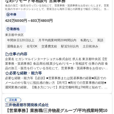
なめ/リモート等相談可 営業事務
歴・資格 学歴：大学院 大学 高専 短大 語学力： 資格：
食品の加工・販売を行っている当社にて、営業事務・貿易事務をお任せいたします。営業
社員のサポートポジションとして、受発注から海外工場との調整まで幅広く対応し、当社
事業の根幹を支えていただきます。
年俸
420万6000円～603万4800円
勤務地
東京都中央区
年間休日120日以上
月平均残業時間20時間以内
転勤なし
英語
退職金あり
在宅OK
交通費支給
駅近5分以内
土日祝休み
仕事の内容
企業名 ヒガシマルインターナショナル株式会社 求人名 東京都中央区【営
業事務・貿易事務】食品商社/残業少なめ/リモート等相談可 仕事の内容 食
品の加工・販売を行っている当社にて、営業事務・貿易事務をお任せいた
します。営業社員のサポートポジションとして、受発注から海外工場との
必要な経験・能力等
調整まで幅広く対応し、当社事業の根幹を支えていただきます。 ■受発注
必要な経験・能力等 【必須】■営業事務または貿易事務の経験■英語での
業務、請求書発行 ■海外工場とのスケジュール調整 ■在庫管理 ■輸入書類
メールのやり取りに抵抗感の無い方 【尚可】■商社での営業事務の経験■
の確認・作成 ■配送手配 ■通関業者を通して行う輸出入業全般 ■倉庫との
通関業務の経験。 【働き方について】所定労働時間は7時間と短めで、残
倉入れ調整等 ※ゼネラリストとしてのキャリアアップを目指すことが可能
業も月平均20時間以下です。時差出勤制度や週1日のリモート勤務も相談
です。単に商品を販売するだけでなく原料の仕入れから販売までをトータ
可能で、ワークライフバランスを保ち長期就業しやすい環境です。 【当社
ルプロデュースしているため、商品に関わる全ての業務をサポート頂きま
正社員
の強み】1991年の設立以来、外食産業を中心としたお客様の多様なニー
三井物産都市開発株式会社
す。 募集職種 東京都中央区【営業事務・貿易事務】食品商社/残業少なめ/
ズに沿った冷凍水産物等の生産・輸入・販売を一貫して手掛けています。
リモート等相談可
自社工場と海外拠点の強固な連携によるワンストップサービスが最大の強
【営業事務】業務職/三井物産グループ/平均残業時間10