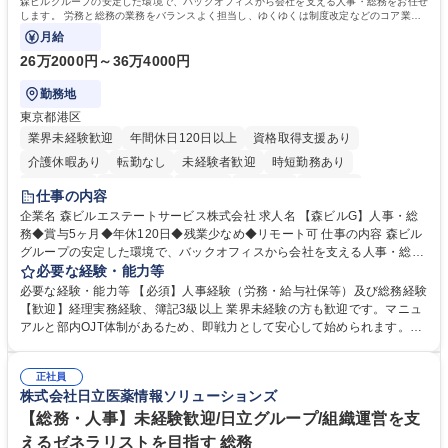
森ビルグループの安定した環境で、バックオフィスから会社を支える人事・総務をお任せ
します。 労務と総務の業務をバランスよく担当し、ゆくゆくは制度改定などのコア業務
にも挑戦できる、やりがいある環境です。
月給
26万2000円～36万4000円
勤務地
東京都港区
業界未経験歓迎
年間休日120日以上
資格取得支援あり
介護休暇あり
転勤なし
未経験者歓迎
時短勤務あり
経験者歓迎
退職金あり
在宅OK
賞与あり
育休あり
仕事の内容
完全週休2日制
交通費支給
長期歓迎
駅近5分以内
土日祝休み
企業名 森ビルエステートサービス株式会社 求人名 【森ビルG】人事・総
務◆賞与5ヶ月◆年休120日◆残業少なめ◆リモート可 仕事の内容 森ビル
グループの安定した環境で、バックオフィスから会社を支える人事・総務
をお任せします。 労務と総務の業務をバランスよく担当し、ゆくゆくは制
必要な経験・能力等
度改定などのコア業務にも挑戦できる、やりがいある環境です。 ■勤怠管
必要な経験・能力等 【必須】人事経験（労務・給与社保等）及び総務経験
理、給与計算、社会保険手続き、年末調整等の労務管理全般 ■入退社手続
【歓迎】経理実務経験、簿記3級以上 業界未経験の方も歓迎です。マニュ
き、社内規定の改定や人事制度改定などのコア業務 ■社内イベントの企画
アルと部内OJT体制があるため、即戦力として安心して始められます。
運営やその他総務業務全般 ※労務と総務を1：1の割合でお任せ。 入社後
【魅力・やりがい】森ビルGの安定基盤で労務から総務まで幅広く携われ
は部内のOJTを中心に、あなたの経験に合わせて不足している部分はいつ
ます。定型業務に留まらず、社内規定や人事制度の改定など会社のコア業
でも質問・相談できる環境が整っているため、安心して成長できます。 募
正社員
務に挑戦できるため、自身の成長と組織への貢献度をダイレクトに実感で
株式会社日立医薬情報ソリューションズ
集職種 【森ビルG】人事・総務◆賞与5ヶ月◆年休120日◆残業少なめ◆
きます。 残業少なめ、週1日リモート可など、ワークライフバランスを保
リモート可
ち長期活躍できる環境です。 「これまでの幅広い経験を活かし、長期的な
【総務・人事】未経験歓迎/日立グループ/組織運営を支
キャリアを築きたい」という前向きな意欲と挑戦を全力で応援します。 学
えるゼネラリストを目指す 総務