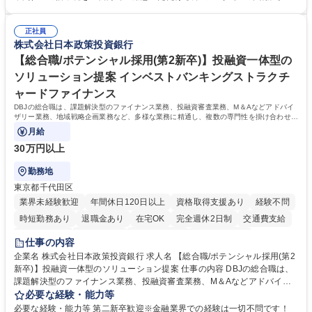
新プラン案内やトラブル対応 ■土日祝は主にメールでの対応、緊急度の高
な方 ※土日祝は1名体制となるため一人の環境で責任を持って業務を行っ
い問い合わせを優先 ■緊急時の電話対応 エネルギー×Tech！お客様に寄り
ていただける方【歓迎要件】■再生可能エネルギーを世の中に広め地球環
添ってサービス提供できることが魅力 募集職種 【リモート/カスタマーサ
正社員
境に貢献したい■改善提案や改善アクション等新しいことに意欲がある方
株式会社日本政策投資銀行
クセス】平日夕方以降を中心にリモートワークで対応
【英語（語学力）】■翻訳ツールを用い英語でコミュニケーションをとる
ことに抵抗がない方■英語は話せなくても問題はありませんが、英語が話
【総合職/ポテンシャル採用(第2新卒)】投融資一体型の
せますと、よりチャンスが広がります。※日本語がネイティブレベル必須
ソリューション提案 インベストバンキングストラクチ
学歴・資格 学歴：大学院 大学 高専 短大 専修学校 高校 語学力： 資格：
ャードファイナンス
DBJの総合職は、課題解決型のファイナンス業務、投融資審査業務、M＆Aなどアドバイ
ザリー業務、地域戦略企画業務など、多様な業務に精通し、複数の専門性を掛け合わせて
広く社会に貢献していく職種です。
月給
30万円以上
勤務地
東京都千代田区
業界未経験歓迎
年間休日120日以上
資格取得支援あり
経験不問
時短勤務あり
退職金あり
在宅OK
完全週休2日制
交通費支給
駅近5分以内
土日祝休み
第二新卒歓迎
寮・社宅あり
仕事の内容
食事補助あり
託児所あり
企業名 株式会社日本政策投資銀行 求人名 【総合職/ポテンシャル採用(第2
新卒)】投融資一体型のソリューション提案 仕事の内容 DBJの総合職は、
課題解決型のファイナンス業務、投融資審査業務、M＆Aなどアドバイザ
リー業務、地域戦略企画業務など、多様な業務に精通し、複数の専門性を
必要な経験・能力等
掛け合わせて広く社会に貢献していく職種です。 入社後は、横断的なロー
必要な経験・能力等 第二新卒歓迎※金融業界での経験は一切不問です！