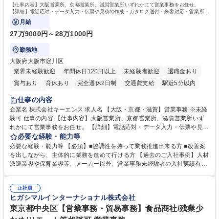
す。 学歴・資格 学歴：大学院 大学 高専 短大 専修学校 高校 語学力： 資
【仕事内容】大阪営業所、京都営業所、滋賀営業所いずれかにて営業事務をお任せ。
格：
【詳細】電話応対・データ入力・伝票や見積の作成・カタログ送付・来客対応・営業所内
で発生する事務業務や業務改善をお任せ。
月給
27万9000円～28万1000円
勤務地
大阪府大阪市淀川区
業界未経験歓迎
年間休日120日以上
未経験者歓迎
退職金あり
賞与あり
育休あり
完全週休2日制
交通費支給
駅近5分以内
土日祝休み
仕事の内容
企業名 株式会社キーエンス 求人名 【大阪・京都・滋賀】営業事務 ※未経
験可 仕事の内容 【仕事内容】大阪営業所、京都営業所、滋賀営業所いず
れかにて営業事務をお任せ。 【詳細】電話応対・データ入力・伝票や見積
の作成・カタログ送付・来客対応・営業所内で発生する事務業務や業務改
必要な経験・能力等
善をお任せ。 【教育制度】ご入社後、育成担当とペアになりながらOJTに
必要な経験・能力等 【必須】■協調性を持って業務推進出来る方 ■改善案
て業務を覚えていただくことが可能です。業務システムがきちんと構築さ
を出しながら、主体的に業務を進めて行ける方 【過去のご入社事例】人材
れているため、スムーズに仕事に慣れることができる環境です。また、
派遣業界や保育業界等、メーカー以外、営業事務未経験者の入社実績有
「チームで成果を出す文化」があり、良いやり方を積極的に共有しながら
【当社の事務職について】単なる事務ではなく主体性を発揮したサポート
常に改善を目指す風土のため、安心して業務に取り組んでいただけます。
により、キーエンスの付加価値向上に貢献します。ベースの定型業務に加
募集職種 【大阪・京都・滋賀】営業事務 ※未経験可
正社員
えて、お客様や社員の状況に合わせ、能動的なサポート、改善の動きも期
ヒガシマルインターナショナル株式会社
待され。組織を支えるスペシャリストとして、チームに貢献し、結果的に
社員から頼られる存在になることができます。平均19:30の退勤以降の業
東京都中央区【営業事務・貿易事務】食品商社/残業少
務の持ち帰りも禁止されており、メリハリのある働き方となります。 学