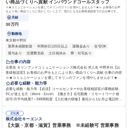
い商品づくりへ貢献 インバウンドコールスタッフ
≪★コミュニケーションを通してキリンのファンを増やしませんか？★≫ お客様のお声
をより良い商品づくりに活かしていく上で、窓口となるお客様相談室でのお仕事です。
月給
30万円
勤務地
東京都中野区
業界未経験歓迎
年間休日120日以上
退職金あり
在宅OK
賞与あり
交通費支給
土日祝休み
寮・社宅あり
仕事の内容
企業名 キリンアンドコミュニケーションズ株式会社 求人名 中野本社【お
客様相談室】お客様のお声をもとにより良い商品づくりへ貢献 仕事の内容
≪★コミュニケーションを通してキリンのファンを増やしませんか？★≫
お客様のお声をより良い商品づくりに活かしていく上で、窓口となるお客
必要な経験・能力等
様相談室でのお仕事です。 日々お客様からいただくキリングループへのご
必要な経験・能力等 【必須】コールセンターやお客様相談室の業務経験、
意見を、企業活動に活かしています。お客様からの声に迅速かつ誠意をも
PCが使える方（Word・Excel）【働き方】在宅勤務・リモートワーク相
って対応、情報提供するとともにグループ内活動に反映しています。 【具
談可/月平均残業7～8時間程度 【入社後の研修】着任から1か月は電話対応
体的には】電話応対、メール、お手紙対応、ご指摘品調査報告書作成、有
のOJTを中心に実施し、電話対応に慣れた段階でメール・手紙のOJTを実
人チャットボット対応など。 【1日の対応件数】■電話：月間一人当たり
施する予定です。独り立ち以降もしっかりフォローする体制を整えていま
平均100件前後■メール・手紙：同上40件前後 募集職種 中野本社【お客様
正社員
すのでご安心ください。 【当社について】キリングループの広報機能を担
株式会社キーエンス
相談室】お客様のお声をもとにより良い商品づくりへ貢献
う会社として、お客様との出会いを大切にし、磨き上げたホスピタリティ
を込めてコミュニケーションをとりながら広報関連業務を行っておりま
【大阪・京都・滋賀】営業事務 ※未経験可 営業事務