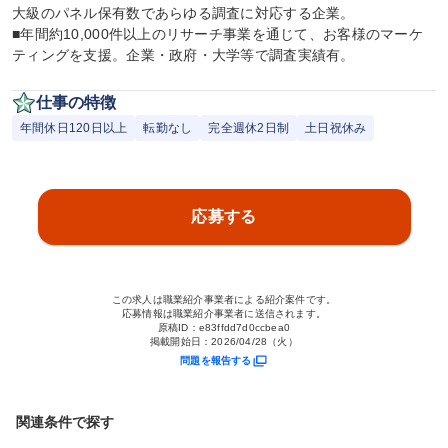
大級のパネル保有数であらゆる調査に対応する企業。

■年間約10,000件以上のリサーチ事業を通じて、お客様のマーケ
ティングを支援。企業・政府・大学等で調査実績有。
仕事の特徴
年間休日120日以上
転勤なし
完全週休2日制
土日祝休み
応募する
この求人は職業紹介事業者による紹介案件です。
応募情報は職業紹介事業者に送信されます。
原稿ID：
e83ffdd7d0ccbea0
掲載開始日：
2026/04/28（火）
問題を報告する
関連条件で探す