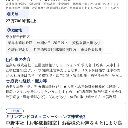
歴・資格 学歴：大学院 大学 高専 短大 専修学校 高校 語学力： 資格：日商
入社直後は労務（労務管理・給与計算・安全衛生・福利厚生等）からお任せいたします。
簿記検定1級 日商簿記検定2級 日商簿記検定3級
将来は総務・採用・教育業務へ守備範囲を広げ、組織運営を支えるゼネラリストをめざせ
ます。
月給
27万7000円以上
勤務地
東京都千代田区
業界未経験歓迎
年間休日120日以上
資格取得支援あり
介護休暇あり
月平均残業時間20時間以内
未経験者歓迎
住宅手当あり
時短勤務あり
退職金あり
在宅OK
賞与あり
仕事の内容
育休あり
完全週休2日制
交通費支給
土日祝休み
寮・社宅あり
企業名 株式会社日立医薬情報ソリューションズ 求人名 【総務・人事】未
経験歓迎/日立グループ/組織運営を支えるゼネラリストを目指す 仕事の内
容 入社直後は労務（労務管理・給与計算・安全衛生・福利厚生等）からお
任せいたします。将来は総務・採用・教育業務へ守備範囲を広げ、組織運
必要な経験・能力等
営を支えるゼネラリストをめざせます。 ・初期業務：労働時間管理、給与
必要な経験・能力等 ★未経験歓迎！ ★人事・総務領域を横断的に経験し
計算、社会保険対応、福利厚生管理、安全衛生、健康経営推進等をお任せ
幅広いスキルを身につけたい方におすすめ！ ■労務管理(給与計算・社会保
します。ご経験に応じて、休職者管理など、幅広く経験を積んでいただき
険手続き・勤怠管理など)に関心があり主体的に取り組める方 ※労務経験
ます。 ・将来的な広がり：総務・採用・教育・税務対応・経営企画等。
者は早期にご活躍いただけます。 ■チームで仕事を推進できる方■将来は
★メンバーがマンツーマンで丁寧に教えるため、ご経験が浅くても安心！
マネジメント職として活躍したい 【尚可】■人事、労務、採用、教育業務
幅広く経験を積みたい意欲がある方に最適な環境です。 募集職種 【総
正社員
のご経験 ■労務管理（給与計算・社会保険手続き・勤怠管理など）の経験
キリンアンドコミュニケーションズ株式会社
務・人事】未経験歓迎/日立グループ/組織運営を支えるゼネラリストを目
■衛生管理者の資格をお持ちの方 学歴・資格 学歴：大学院 大学 高専 短大
指す
専修学校 高校 語学力： 資格：
中野本社【お客様相談室】お客様のお声をもとにより良