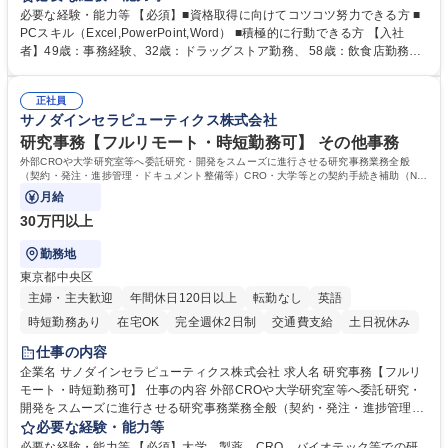
【年収補足】532万円 ＋別途インセンティヴで平均約100万円/年（昨年度
必要な経験・能力等 【必須】■資格取得に向けてコツコツ努力できる方 ■
実績） ＋管理業務主任者資格手当50,000円/月 ★親会社である株式会社合
PCスキル（Excel,PowerPoint,Word） ■積極的に行動できる方 【入社
人社計画研究所社のグループ会社として、質の高いサービスと適性価格を
者】49歳：事務経験、32歳：ドラッグストア勤務、 58歳：飲食店勤務
武器に約20年受託戸数増加中です。https://www.gojin.co.jp/abt/abt_3.html
等：中途採用の9割が未経験者！ 【資格取得支援】■メンター制度■社内模
募集職種 未経験・ベテラン歓迎【お茶の水】マンション管理事務◎転勤
試や研修制度など充実！ ＊未資格者の8割以上が入社2年以内に資格を取
無/年休123日
正社員
得出来ております！ 【魅力】■フレックス制度、未経験からでも下限年収
サノダインセラピューティクス株式会社
を一律支給！ ■管理業務主任者資格取得後には50,000円/月の手当あり！
学歴・資格 学歴：大学院 大学 高専 短大 専修学校 高校 語学力： 資格：第
研究事務【フルリモート・時短勤務可】 その他事務
一種運転免許普通自動車
外部CROや大学研究室等へ委託研究・開発をスムーズに進行させる研究事務業務全般
（契約・発注・進捗管理・ドキュメント整備等）CRO・大学等との契約手続き補助（ND
A・委託・共同研究契約等の進行・記録管理）
月給
30万円以上
勤務地
東京都中央区
主婦・主夫歓迎
年間休日120日以上
転勤なし
英語
時短勤務あり
在宅OK
完全週休2日制
交通費支給
土日祝休み
仕事の内容
企業名 サノダインセラピューティクス株式会社 求人名 研究事務【フルリ
モート・時短勤務可】 仕事の内容 外部CROや大学研究室等へ委託研究・
開発をスムーズに進行させる研究事務業務全般（契約・発注・進捗管理・
ドキュメント整備等）CRO・大学等との契約手続き補助（NDA・委託・
必要な経験・能力等
共同研究契約等の進行・記録管理） ■見積取得、発注、検収、請求処理等
必要な経験・能力等 【必須】大学、製薬、CRO、バイオテック等での研