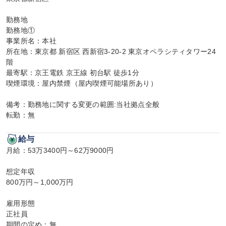
勤務地

勤務地①

事業所名：本社

所在地：東京都 新宿区 西新宿3-20-2 東京オペラシティタワー24
階

最寄駅：京王電鉄 京王線 初台駅 徒歩1分

喫煙環境：屋内禁煙（屋内喫煙可能場所あり）

備考：勤務地に関する変更の範囲:当社拠点全般

転勤：無
給与
月給：53万3400円～62万9000円

想定年収

800万円～1,000万円

雇用形態

正社員

期間の定め：無
