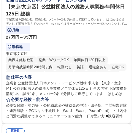
公益財団法人日本アンチ・ドーピング機構
【東京/文京区】公益財団法人の総務人事業務/年間休日
125日 総務
下記業務を部長1名、課長1名、メンバー2名で分担して遂行しています。 はじめは担当
者として業務を覚えていただき、ゆくゆくはリーダーやマネージャーポジションとして活
躍いただくことを期待しています。
月給
27万円～35万円
勤務地
東京都文京区
業界未経験歓迎
副業・WワークOK
年間休日120日以上
月平均残業時間20時間以内
転勤なし
英語
退職金あり
在宅OK
賞与あり
育休あり
完全週休2日制
交通費支給
土日祝休み
仕事の内容
食事補助あり
企業名 公益財団法人日本アンチ・ドーピング機構 求人名 【東京／文京
区】公益財団法人の総務人事業務／年間休日125日 仕事の内容 下記業務を
部長1名、課長1名、メンバー2名で分担して遂行しています。 はじめは担
当者として業務を覚えていただき、ゆくゆくはリーダーやマネージャーポ
必要な経験・能力等
ジションとして活躍いただくことを期待しています。 【総務・人事グルー
必要な経験・能力等 ・公的助成金や補助金の申請・四半期、年間報告経験
プの業務内容】 ・人事制度関連 ・採用活動 ・教育研修の企画、実行 ・勤
・総務経験 ・PCスキル中級以上（Word、Excel、PowerPoint） ・社内外
怠管理 ・官公庁への各種提出 ・法定の会議運営（評議員会、理事会） ・
と円滑な調整ができるコミュニケーション能力 ・口が堅い方 ■歓迎要件
コンプライアンス ・内部規程やルールの管理、整備、文書管理 ・契約関
・採用業務経験 ・英語に抵抗がない方 ・営業経験 学歴・資格 学歴：大学
連 ・衛生管理 ・防災関連・公的助成金の管理・オフィス、ファシリティ
院 大学 高専 短大 専修学校 高校 語学力： 資格：
管理 ・福利厚生関連 ・職員からの問合せ、相談対応 ・その他日常の総務
正社員