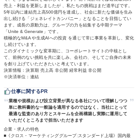
売上・利益を更新しましたが 、私たちの挑戦はまだ道半ばです。
5年以内に連結売上高500億円を達成し、社会に新たな価値を生み
出し続ける「ジェネレイトカンパニー」となることを目指してい
ます。成長の原動力は、グループの力を結集する中期テーマ
「Unite & Generate」です。

積極的なM&A や生成AIへの投資 を通じて常に事業を革新し、変化
し続けています。

このダイナミックな変革期に、コーポレートサイトの中核とし
て、前例のない挑戦を共に楽しみ、会社の、そしてご自身の未来
を創り上げていただきたいと考えています。

決算情報：決算期 売上高 非公開 経常利益 非公開

※決済単位：連結
仕事に関するPR
業種や規模および設立背景が異なる各社について理解しつつ
単に教科書的な一般論を適用するのではなく、当社にとって
最適な監査のあり方とスキームを企画構築し実際に運用して
いただくところまで担当いただきます
企業・求人の特色

■《クロス・マーケティンググループ:スタンダード上場》国内最