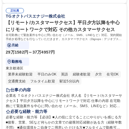
修カリキュラムを通じて、Daigasグループの業務で必要となる知識につい
での3ヵ年を対象とする「Daigasグループ中期経営計画2026」を策定しま
て学んでいただきます。 募集職種 【第二新卒】事務系総合職 #関西を代
した。https://www.osakagas.co.jp/company/press/pr2024/1777576_564
表するインフラ企業 #ポテンシャル採用
正社員
72.html ■エネルギーセキュリティの不安定化や気候変動による自然災害の
TGオクトパスエナジー株式会社
甚大化など、これまで以上に社会課題解決の重要性が高まっています。
「未来の日常」の創造に向けて持続可能な社会の実現に貢献してまいりま
【リモート/カスタマーサクセス】平日夕方以降を中心
す。 学歴・資格 学歴：大学院 大学 語学力： 資格：
にリモートワークで対応 その他カスタマーサクセス
在宅勤務にて緊急案件を中心に問い合わせ（メール、SMS、LINEなど）対応、契約開始
手続き処理などを行なっていただきます。カスタマーサクセス（Digiops：デジオプス）
と運用構築の業務となります。
月給
29万1582円～37万4957円
勤務地
東京都港区
業界未経験歓迎
平日のみOK
英語
経験者歓迎
夕方
在宅OK
交通費支給
フルタイム歓迎
駅近5分以内
仕事の内容
企業名 ＴＧオクトパスエナジー株式会社 求人名 【リモート/カスタマーサ
クセス】平日夕方以降を中心にリモートワークで対応 仕事の内容 在宅勤
務にて緊急案件を中心に問い合わせ（メール、SMS、LINEなど）対応、
契約開始手続き処理などを行なっていただきます。カスタマーサクセス
必要な経験・能力等
（Digiops：デジオプス）と運用構築の業務となります。 ■お問い合わせ
必要な経験・能力等 【必須】■人の役に立てることにやりがいを感じる方
対応業務全般（システム入力、契約手続き含む） ■デジタルコミュニケー
■接客、営業、SEなど何らかの文章での顧客対応経験がある方（経験年数
ションツール（メール、SMS、LINE等）を使用 ■お客様のニーズに応じた
不問） ■通信環境をご自身でご用意いただける方■フルタイムで勤務可能