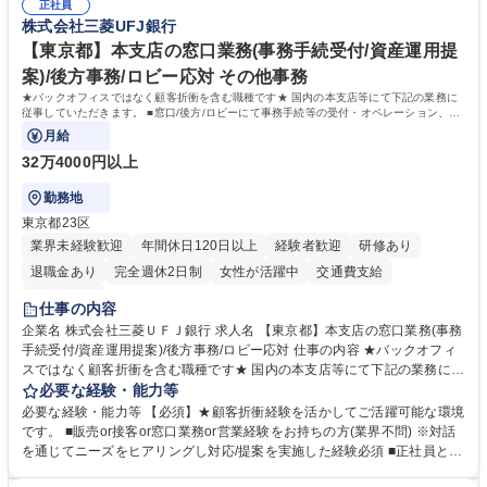
道路施設や道路工事現場の見学ツアー事業 ※入社後は上記いずれかの部門
正社員
部門など多岐に渡る業務を経験できます。 ■様々なプロジェクト：駐車場
株式会社三菱UFJ銀行
へ配属。※業務内容変更の範囲：会社の定める業務 募集職種 【都庁グル
事業の他、新宿駅西口広場内に設置された照明を兼ねた広告「ブライトサ
ープ】総合職（事務）◇残業月平均9時間未満／有給年平均16日取得
イン」の管理運営を行うなど、事業収益を生み出す活動を積極的に行って
【東京都】本支店の窓口業務(事務手続受付/資産運用提
います。 学歴・資格 学歴：大学院 大学 高専 短大 専修学校 高校 語学力：
案)/後方事務/ロビー応対 その他事務
資格：
★バックオフィスではなく顧客折衝を含む職種です★ 国内の本支店等にて下記の業務に
従事していただきます。 ■窓口/後方/ロビーにて事務手続等の受付・オペレーション、お
客様対応
月給
32万4000円以上
勤務地
東京都23区
業界未経験歓迎
年間休日120日以上
経験者歓迎
研修あり
退職金あり
完全週休2日制
女性が活躍中
交通費支給
土日祝休み
仕事の内容
企業名 株式会社三菱ＵＦＪ銀行 求人名 【東京都】本支店の窓口業務(事務
手続受付/資産運用提案)/後方事務/ロビー応対 仕事の内容 ★バックオフィ
スではなく顧客折衝を含む職種です★ 国内の本支店等にて下記の業務に従
事していただきます。 ■窓口/後方/ロビーにて事務手続等の受付・オペレ
必要な経験・能力等
ーション、お客様対応 ■窓口にて、ご来店された個人のお客様に対して金
必要な経験・能力等 【必須】★顧客折衝経験を活かしてご活躍可能な環境
融商品のご提案 ■効率的な事務運用の検討・構築等 ≪業務紹介：ご応募前
です。 ■販売or接客or窓口業務or営業経験をお持ちの方(業界不問) ※対話
に必ずご覧ください≫ ※記事 https://www.mysite.bk.mufg.jp/career/circle/
を通じてニーズをヒアリングし対応/提案を実施した経験必須 ■正社員とし
article17/ ※動画 https://youtu.be/H-S7HaJqqbg 募集職種 【東京都】本支
ての就業経験1年以上 【歓迎】■金融業界での就業経験■銀行での預金為替