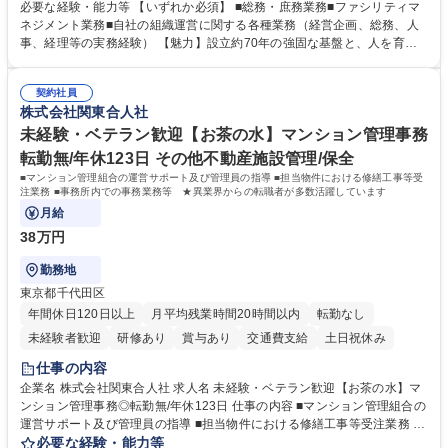
募集いたします。 ■総務・庶務業務：外部委託先（外注先）や契約書の管
必要な経験・能力等 【いずれか必須】 ■総務・庶務業務■ファシリティマ
理、総務部門での管理業務、会計管理や決算業務、印刷物等の制作管理等
ネジメント業務■自社の組織運営に関する各種業務（経営企画、総務、人
※親会社である農林中央金庫から受託した総務庶務業務 ■ファシリティマ
事、経理等の実務経験） 【魅力】設立約70年の強固な基盤と、人を育て
ネジメント業務 農林中央金庫の店舗移転、レイアウト変更等のオフィス環
る「ホワイト」な就業環境 特徴: 1956年設立の農林中央金庫100%出資会
境構築、ビル管理・設備管理、警備、車両運行管理等 ■自社の組織運営に
社。充実した福利厚生と、ワークライフバランスの整った環境がありま
関する各種業務（経営企画、総務、人事、経理等） 募集職種 【事務系総
契約社員
す。 また、業務がしっかりと基準化されており、中途入社でも質問しやす
株式会社関東合人社
合職】農林中央金庫のバックオフィス業務/安定基盤/年休120日
く馴染みやすい和やかな社風です。さらに、簿記やファシリティマネジャ
ーなどの資格取得に向けた費用負担や報奨金制度が非常に手厚く、成長で
未経験・ベテラン歓迎【お茶の水】マンション管理事務
きる環境です。 学歴・資格 学歴：大学院 大学 高専 短大 語学力： 資格：
転勤無/年休123日 その他不動産施設管理/保全
日商簿記検定2級
■マンション管理組合の運営サポート及び管理員の指導 ■担当物件における修繕工事等受
注業務 ■事務所内での事務業務等 ★異業界からの転職者が多数活躍しています
月給
38万円
勤務地
東京都千代田区
年間休日120日以上
月平均残業時間20時間以内
転勤なし
未経験者歓迎
研修あり
賞与あり
交通費支給
土日祝休み
仕事の内容
企業名 株式会社関東合人社 求人名 未経験・ベテラン歓迎【お茶の水】マ
ンション管理事務◎転勤無/年休123日 仕事の内容 ■マンション管理組合の
運営サポート及び管理員の指導 ■担当物件における修繕工事等受注業務 ■
事務所内での事務業務等 ★異業界からの転職者が多数活躍しています
必要な経験・能力等