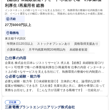
へのジョブローテーションの可能性があります。 学歴・資格 学歴：大学
利厚生 /再雇用有 総務
院 大学 語学力： 資格：宅地建物取引士
インターネット上の様々なサービスを支える当社にて、執務環境の整備や社内制度の検
討、イベント運営などの幅広い業務を担当し、間接的に会社の生産性向上や成長に貢献し
ている部署です。
月給
27万6000円以上
勤務地
東京都千代田区
年間休日120日以上
ストックオプションあり
資格取得支援あり
介護休暇あり
月平均残業時間20時間以内
未経験者歓迎
住宅手当あり
時短勤務あり
研修あり
在宅OK
賞与あり
仕事の内容
完全週休2日制
交通費支給
駅近5分以内
土日祝休み
服装自由
企業名 株式会社日本レジストリサービス 求人名 【総務】未経験歓迎◎/リ
モート可/世界で唯一の事業/福利厚生◎/再雇用有 仕事の内容 インターネッ
ト上の様々なサービスを支える当社にて、執務環境の整備や社内制度の検
討、イベント運営などの幅広い業務を担当し、間接的に会社の生産性向上
必要な経験・能力等
や成長に貢献している部署です。 会社の全メンバーが安心して長く成果を
必要な経験・能力等 【◎未経験歓迎◎】 主体的に考え、論理的な説明・
発揮できる環境を整えるために、毎日のメンテナンスや維持管理に加え、
提案が積極的にできる方 【入社後】先輩社員と共に、適性や希望に沿って
新たな施策検討を積極的に行っていただき、会社全体を巻き込み課題解決
業務をお任せします。 【こんな方が活躍できる職種です】 ・仕組化が好
を推進。 ・オフィス運営：執務環境の整備・物品管理・社内規定整備/改
き/得意・協働の姿勢を持っている・優先順位付け、マルチタスクが得意・
善・イベント企画/運営・非常時の対応 など、本人の希望や適性によって
様々な立場で物事を考えられる・定型業務だけでなく突発的な出来事にも
幅広い業務の体得が可能で、多様なキャリアパスを描くことも可能です。
正社員
対処できる・新しいことに興味関心がある 【魅力】■自己啓発支援：資格
三菱電機プラントエンジニアリング株式会社
募集職種 【総務】未経験歓迎◎/リモート可/世界で唯一の事業/福利厚生◎/
取得や通信教育など費用の80%（年間25万円まで）を補助 ■住宅手当：家