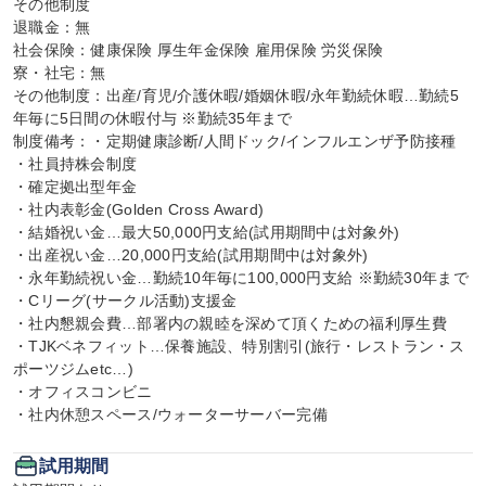
その他制度

退職金：無

社会保険：健康保険 厚生年金保険 雇用保険 労災保険

寮・社宅：無

その他制度：出産/育児/介護休暇/婚姻休暇/永年勤続休暇…勤続5
年毎に5日間の休暇付与 ※勤続35年まで

制度備考：・定期健康診断/人間ドック/インフルエンザ予防接種

・社員持株会制度

・確定拠出型年金

・社内表彰金(Golden Cross Award)

・結婚祝い金…最大50,000円支給(試用期間中は対象外)

・出産祝い金…20,000円支給(試用期間中は対象外)

・永年勤続祝い金…勤続10年毎に100,000円支給 ※勤続30年まで

・Cリーグ(サークル活動)支援金

・社内懇親会費…部署内の親睦を深めて頂くための福利厚生費

・TJKベネフィット…保養施設、特別割引(旅行・レストラン・ス
ポーツジムetc…)

・オフィスコンビニ

・社内休憩スペース/ウォーターサーバー完備
試用期間