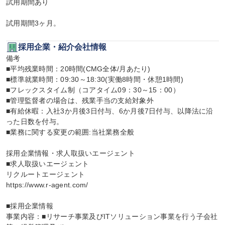
試用期間あり

試用期間3ヶ月。
採用企業・紹介会社情報
備考

■平均残業時間：20時間(CMG全体/月あたり)

■標準就業時間：09:30～18:30(実働8時間・休憩1時間)

■フレックスタイム制（コアタイム09：30～15：00）

■管理監督者の場合は、残業手当の支給対象外

■有給休暇：入社3か月後3日付与、6か月後7日付与、以降法に沿
った日数を付与。

■業務に関する変更の範囲:当社業務全般

採用企業情報・求人取扱いエージェント

■求人取扱いエージェント

リクルートエージェント

https://www.r-agent.com/

■採用企業情報

事業内容：■リサーチ事業及びITソリューション事業を行う子会社