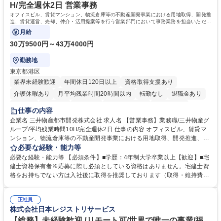
みです。 学歴・資格 学歴：大学院 大学 語学力：英語 資格：
H/完全週休2日 営業事務
オフィスビル、賃貸マンション、物流倉庫等の不動産開発事業における用地取得、開発推
進、賃貸運営、売却、仲介・活用提案等を行う営業部門において事務業務を担当いただき
ます。
月給
30万9500円～43万4000円
勤務地
東京都港区
業界未経験歓迎
年間休日120日以上
資格取得支援あり
介護休暇あり
月平均残業時間20時間以内
転勤なし
退職金あり
在宅OK
賞与あり
育休あり
完全週休2日制
交通費支給
仕事の内容
駅近5分以内
土日祝休み
寮・社宅あり
企業名 三井物産都市開発株式会社 求人名 【営業事務】業務職/三井物産グ
ループ/平均残業時間10H/完全週休2日 仕事の内容 オフィスビル、賃貸マ
ンション、物流倉庫等の不動産開発事業における用地取得、開発推進、賃
貸運営、売却、仲介・活用提案等を行う営業部門において事務業務を担当
必要な経験・能力等
いただきます。 【詳細】・契約書管理、契約書製本、捺印対応、ファイリ
必要な経験・能力等 【必須条件】■学歴：4年制大学卒業以上【歓迎】■宅
ング、登記簿取得、調書取得・支払業務（各種費用支払、支払管理、請
建士資格保有者※応募に際し必須としている資格はありません。宅建士資
求・支払データ登録、取引先マスター申請対応）・予算作成及び予実管
格をお持ちでない方は入社後に取得を推奨しております（取得・維持費用
理・各種稟議書、報告書作成業務・各種台帳管理、交際費・会議費支払報
の一部補助あり） 【求める人物像】 ・向学心豊かで、主体的に行動でき
告書作成及び月次管理・部内総務庶務全般 など※※配属先によっては上記
る方。 ・社内外の多様な関係者と協調して業務を進められるコミュニケー
の他に担当頂く業務が発生する場合があります。 募集職種 【営業事務】
正社員
ション力がある方。 ・チャレンジを厭わず、粘り強く業務に取り組める
株式会社日本レジストリサービス
業務職/三井物産グループ/平均残業時間10H/完全週休2日
方。多様な関係者と謙虚に信頼関係を構築でき、期限を意識したスケジュ
ール管理が出来る方。※将来的に他部署（営業部門、コーポレート部門）
【総務】未経験歓迎 /リモート可/世界で唯一の事業/福