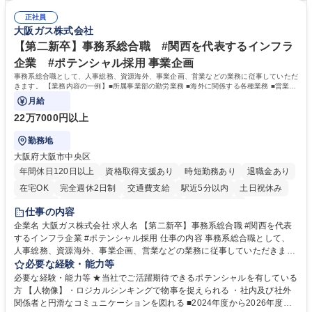
のエスカレーション・連携対応 募集職種 第二新卒歓迎！【正社員事務】
務（各種委員会運営）】 ・学会内における各種委員会のスケジュール調
年休120日/デスクワーク中心で残業少なめ
正社員
整、資料作成、当日の運営サポート 学歴・資格 学歴：大学院 大学 語学
大阪ガス株式会社
力： 資格：
【第二新卒】事務系総合職 #関西を代表するインフラ
企業 #ポテンシャル採用 事業企画
事務系総合職として、人事総務、資源海外、事業企画、営業などの業務に従事していただ
きます。 【業務内容の一例】■所属事業部の勤労業務 ■海外に関係する各種業務 ■営業部
門の企画スタッフ、ルート営業
月給
22万7000円以上
勤務地
大阪府大阪市中央区
年間休日120日以上
資格取得支援あり
時短勤務あり
退職金あり
在宅OK
完全週休2日制
交通費支給
駅近5分以内
土日祝休み
服装自由
第二新卒歓迎
寮・社宅あり
食事補助あり
仕事の内容
企業名 大阪ガス株式会社 求人名 【第二新卒】事務系総合職 #関西を代表
するインフラ企業 #ポテンシャル採用 仕事の内容 事務系総合職として、
人事総務、資源海外、事業企画、営業などの業務に従事していただきま
す。 【業務内容の一例】■所属事業部の勤労業務 ■海外に関係する各種業
必要な経験・能力等
務 ■営業部門の企画スタッフ、ルート営業 【キャリアパス】入社後の配属
必要な経験・能力等 ★当社でご活躍期待できるポテンシャルを有している
ポジションで一定期間ご活躍頂いた後、本人の適性及び将来のキャリアを
方 【人物像】・ロジカルシンキングで物事を捉えられる ・社内及び社外
鑑みてジョブローテーションを行います。 【育成】OJTでの現場育成や研
関係者と円滑なコミュニケーションを図れる ■2024年度から2026年度ま