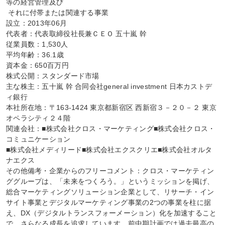
等の経営管理及び

 それに付帯または関連する事業

設立：2013年06月

代表者：代表取締役社長兼ＣＥＯ 五十嵐 幹

従業員数：1,530人

平均年齢：36.1歳

資本金：650百万円

株式公開：スタンダード市場

主な株主：五十嵐 幹 合同会社general investment 日本カストデ
ィ銀行

本社所在地：〒163-1424 東京都新宿区 西新宿３－２０－２ 東京
オペラシティ２４階

関連会社：■株式会社クロス・マーケティング■株式会社クロス・
コミュニケーション

■株式会社メディリード■株式会社エクスクリエ■株式会社オルタ
ナエクス

その他備考・企業からのフリーコメント：クロス・マーケティン
ググループは、「未来をつくろう。」というミッションを掲げ、
総合マーケティングソリューション企業として、リサーチ・イン
サイト事業とデジタルマーケティング事業の2つの事業を柱に据
え、DX（デジタルトランスフォーメーション）化を加速すること
で、さらなる成長を追求しています。前中期計画では過去最高の