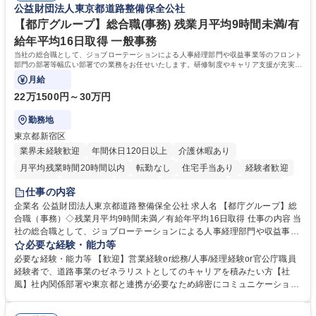
公益財団法人東京都道路整備保全公社
業務全般 募集職種 【東京／文京区】公益財団法人の総務人事業務／年間
休日125日
【都庁グループ】総合職(事務) 残業月平均9時間未満/有
給年平均16日取得 一般事務
当社の総合職として、ジョブローテーションによる人事経理部門や収益事業等のフロント
部門の部署等幅広い部署での業務をお任せいたします。研修制度やキャリア支援が充実し
ております！ ※下記業務詳細
月給
22万1500円～30万円
勤務地
東京都新宿区
業界未経験歓迎
年間休日120日以上
介護休暇あり
月平均残業時間20時間以内
転勤なし
住宅手当あり
経験者歓迎
研修あり
退職金あり
賞与あり
完全週休2日制
交通費支給
仕事の内容
駅近5分以内
資格取得手当あり
食事補助あり
企業名 公益財団法人東京都道路整備保全公社 求人名 【都庁グループ】総
合職（事務）◇残業月平均9時間未満／有給年平均16日取得 仕事の内容 当
社の総合職として、ジョブローテーションによる人事経理部門や収益事業
等のフロント部門の部署等幅広い部署での業務をお任せいたします。研修
必要な経験・能力等
制度やキャリア支援が充実しております！ ※下記業務詳細 【業務詳細】■
必要な経験・能力等 【歓迎】営業経験or総務/人事/経理経験or官公庁職員
管理部門：広報、人事、経理など当公社の運営に係る管理業務 ■収益部
経験者で、道路事業のゼネラリストとしてのキャリアを積みたい方【社
門：駐車場の新規開拓、管理運営、新宿駅西口広場の「イベントコーナ
風】社内関係部署や東京都と連携が必要なため綿密にコミュニケーション
ー」などの管理運営 ■道路部門：整備の急がれる骨格幹線道路や木造住宅
を図っています。 【業務の魅力】■幅広く携われる：総合職（事務）で
密集地域の特定整備路線の用地取得、道路に関する普及啓発事業、都内の
は、駐車場の管理運営や道路用地の取得、公益財団法人の中枢を担う管理