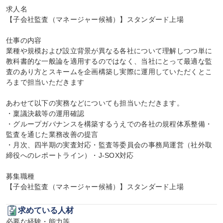
求人名

【子会社監査（マネージャー候補）】スタンダード上場

仕事の内容

業種や規模および設立背景が異なる各社について理解しつつ単に
教科書的な一般論を適用するのではなく、当社にとって最適な監
査のあり方とスキームを企画構築し実際に運用していただくとこ
ろまで担当いただきます

あわせて以下の実務などについても担当いただきます。

・稟議決裁等の運用確認

・グループガバナンスを構築するうえでの各社の規程体系整備・
監査を通じた業務改善の提言

・月次、四半期の実査対応・監査等委員会の事務局運営（社外取
締役へのレポートライン）・J-SOX対応

募集職種

【子会社監査（マネージャー候補）】スタンダード上場
求めている人材
必要な経験・能力等
