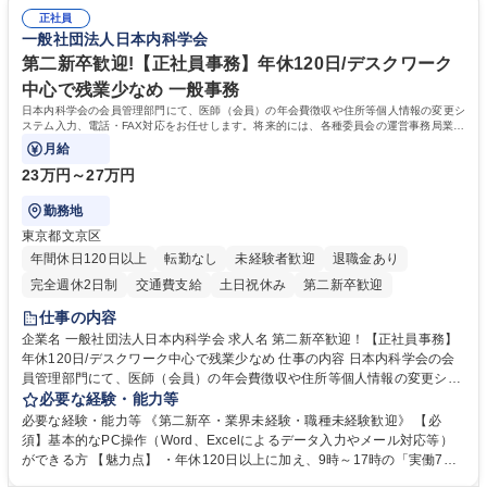
店の窓口業務(事務手続受付/資産運用提案)/後方事務/ロビー応対
事務経験 ■金融商品の提案・販売経験 ≪魅力≫研修やOJT環境が整ってい
正社員
るので安心して入行いただけます。 幅広いキャリアの選択肢があり、公募
一般社団法人日本内科学会
や社内副業等を活用し、 一人ひとりが挑戦できるカルチャーが浸透してい
ます。 学歴・資格 学歴：大学院 大学 高専 短大 専修学校 高校 語学力：
第二新卒歓迎!【正社員事務】年休120日/デスクワーク
資格：
中心で残業少なめ 一般事務
日本内科学会の会員管理部門にて、医師（会員）の年会費徴収や住所等個人情報の変更シ
ステム入力、電話・FAX対応をお任せします。将来的には、各種委員会の運営事務局業務
などにも幅広く携わっていただきます。
月給
23万円～27万円
勤務地
東京都文京区
年間休日120日以上
転勤なし
未経験者歓迎
退職金あり
完全週休2日制
交通費支給
土日祝休み
第二新卒歓迎
仕事の内容
企業名 一般社団法人日本内科学会 求人名 第二新卒歓迎！【正社員事務】
年休120日/デスクワーク中心で残業少なめ 仕事の内容 日本内科学会の会
員管理部門にて、医師（会員）の年会費徴収や住所等個人情報の変更シス
テム入力、電話・FAX対応をお任せします。将来的には、各種委員会の運
必要な経験・能力等
営事務局業務などにも幅広く携わっていただきます。 【会員管理・データ
必要な経験・能力等 《第二新卒・業界未経験・職種未経験歓迎》 【必
入力業務】 ・医師（会員）の住所変更、個人情報のシステム登録・更新
須】基本的なPC操作（Word、Excelによるデータ入力やメール対応等）
・年会費の徴収管理や入金データの照合確認 【問い合わせ対応】 ・会員
ができる方 【魅力点】 ・年休120日以上に加え、9時～17時の「実働7時
（医師）からの電話、FAX、ネット申請に伴う相談受付 ・複雑な案件のへ
間勤務」で残業も少なくワークライフバランスは抜群です。 【将来的な業