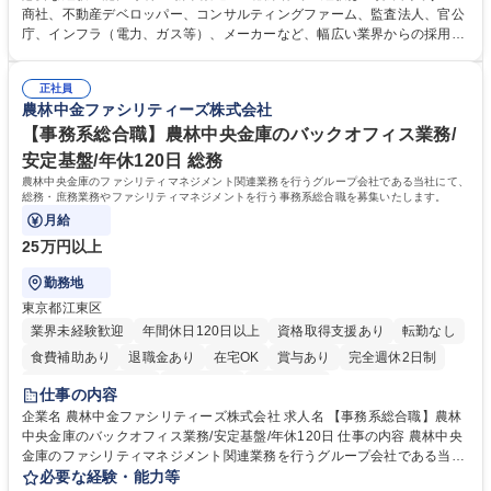
テーションを経て適性や専門性に応じたキャリアを形成していただきま
商社、不動産デベロッパー、コンサルティングファーム、監査法人、官公
す。総合職として入社いただき、下記いずれかの部門でご活躍いただきま
庁、インフラ（電力、ガス等）、メーカーなど、幅広い業界からの採用実
す。※未経験の方に関しては、入行後3ヶ月間の金融の実務を学んでいた
績があります。 ＜求める人物像＞DBJでは、強い社会的使命感をもち、今
だく研修を準備しております。 ・法人RM業務・金融機能業務・コーポレ
後の日本のあり方を俯瞰する総合性と、金融分野のフロンティアを切り拓
ート・ナレッジ業務 ※それぞれの業務内容に関しては、別途その他労働条
正社員
く高い志を併せもった人材を求めています。ポテンシャル採用（第2新
農林中金ファシリティーズ株式会社
件備考欄に記載 募集職種 【総合職/ポテンシャル採用(第2新卒)】投融資一
卒）では、金融業界での経験や知識を問いません。新たな時代を見据え
体型のソリューション提案
て、複雑化する社会課題の解決に向けて先鞭をつける役割を担いたい、と
【事務系総合職】農林中央金庫のバックオフィス業務/
いう気概をお持ちの方を心待ちにしています。 学歴・資格 学歴：大学院
安定基盤/年休120日 総務
大学 語学力： 資格：
農林中央金庫のファシリティマネジメント関連業務を行うグループ会社である当社にて、
総務・庶務業務やファシリティマネジメントを行う事務系総合職を募集いたします。
月給
25万円以上
勤務地
東京都江東区
業界未経験歓迎
年間休日120日以上
資格取得支援あり
転勤なし
食費補助あり
退職金あり
在宅OK
賞与あり
完全週休2日制
インセンティブあり
交通費支給
土日祝休み
仕事の内容
企業名 農林中金ファシリティーズ株式会社 求人名 【事務系総合職】農林
中央金庫のバックオフィス業務/安定基盤/年休120日 仕事の内容 農林中央
金庫のファシリティマネジメント関連業務を行うグループ会社である当社
にて、総務・庶務業務やファシリティマネジメントを行う事務系総合職を
必要な経験・能力等