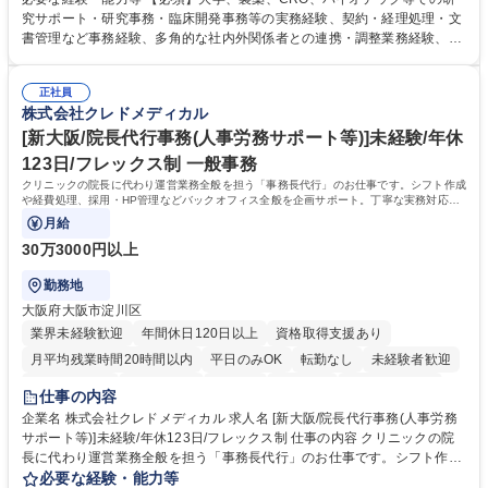
の事務手続き ■委託先との定例会議の調整・アジェンダ準備・議事録作成
究サポート・研究事務・臨床開発事務等の実務経験、契約・経理処理・文
■研究報告書、試験関連資料、SOP等の整備・版管理・保管 ■研究開発の
書管理など事務経験、多角的な社内外関係者との連携・調整業務経験、基
進捗・タイムライン・予算執行管理サポート ■AMED等公的研究費の申
本的なPCスキル 【尚可】 ■URA経験または産学連携・研究費管理の経験
請・報告書類作成補助および経費管理 ■社内外関係者との連絡調整・その
■AMED等の公的研究費の申請・執行管理経験 ■英語での文書読解・メー
他研究開発に関わる総務・庶務 募集職種 研究事務【フルリモート・時短
正社員
ル対応力 【働き方について】フルリモートやハイブリッド勤務、時短勤務
株式会社クレドメディカル
勤務可】
など個々のライフスタイルに応じた柔軟な働き方が可能です。育児や介護
[新大阪/院長代行事務(人事労務サポート等)]未経験/年休
との両立も応援します。 学歴・資格 学歴：大学院 大学 語学力： 資格：
123日/フレックス制 一般事務
クリニックの院長に代わり運営業務全般を担う「事務長代行」のお仕事です。シフト作成
や経費処理、採用・HP管理などバックオフィス全般を企画サポート。丁寧な実務対応で
現場を支え、専門スキルを構築できます。
月給
30万3000円以上
勤務地
大阪府大阪市淀川区
業界未経験歓迎
年間休日120日以上
資格取得支援あり
月平均残業時間20時間以内
平日のみOK
転勤なし
未経験者歓迎
住宅手当あり
退職金あり
在宅OK
賞与あり
完全週休2日制
仕事の内容
交通費支給
駅近5分以内
土日祝休み
昼食補助あり
企業名 株式会社クレドメディカル 求人名 [新大阪/院長代行事務(人事労務
サポート等)]未経験/年休123日/フレックス制 仕事の内容 クリニックの院
長に代わり運営業務全般を担う「事務長代行」のお仕事です。シフト作成
や経費処理、採用・HP管理などバックオフィス全般を企画サポート。丁
必要な経験・能力等